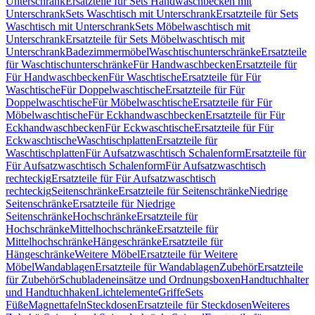
Unterschrank
Ersatzteile für Sets Handwaschbecken mit
Unterschrank
Sets Waschtisch mit Unterschrank
Ersatzteile für Sets
Waschtisch mit Unterschrank
Sets Möbelwaschtisch mit
Unterschrank
Ersatzteile für Sets Möbelwaschtisch mit
Unterschrank
Badezimmermöbel
Waschtischunterschränke
Ersatzteile
für Waschtischunterschränke
Für Handwaschbecken
Ersatzteile für
Für Handwaschbecken
Für Waschtische
Ersatzteile für Für
Waschtische
Für Doppelwaschtische
Ersatzteile für Für
Doppelwaschtische
Für Möbelwaschtische
Ersatzteile für Für
Möbelwaschtische
Für Eckhandwaschbecken
Ersatzteile für Für
Eckhandwaschbecken
Für Eckwaschtische
Ersatzteile für Für
Eckwaschtische
Waschtischplatten
Ersatzteile für
Waschtischplatten
Für Aufsatzwaschtisch Schalenform
Ersatzteile für
Für Aufsatzwaschtisch Schalenform
Für Aufsatzwaschtisch
rechteckig
Ersatzteile für Für Aufsatzwaschtisch
rechteckig
Seitenschränke
Ersatzteile für Seitenschränke
Niedrige
Seitenschränke
Ersatzteile für Niedrige
Seitenschränke
Hochschränke
Ersatzteile für
Hochschränke
Mittelhochschränke
Ersatzteile für
Mittelhochschränke
Hängeschränke
Ersatzteile für
Hängeschränke
Weitere Möbel
Ersatzteile für Weitere
Möbel
Wandablagen
Ersatzteile für Wandablagen
Zubehör
Ersatzteile
für Zubehör
Schubladeneinsätze und Ordnungsboxen
Handtuchhalter
und Handtuchhaken
Lichtelemente
Griffe
Sets
Füße
Magnettafeln
Steckdosen
Ersatzteile für Steckdosen
Weiteres