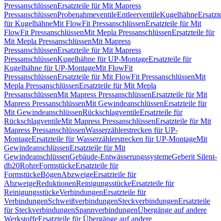
Pressanschlüssen
Ersatzteile für Mit Mapress
Pressanschlüssen
Probenahmeventile
Entleerventile
Kugelhähne
Ersatzt
für Kugelhähne
Mit FlowFit Pressanschlüssen
Ersatzteile für Mit
FlowFit Pressanschlüssen
Mit Mepla Pressanschlüssen
Ersatzteile für
Mit Mepla Pressanschlüssen
Mit Mapress
Pressanschlüssen
Ersatzteile für Mit Mapress
Pressanschlüssen
Kugelhähne für UP-Montage
Ersatzteile für
Kugelhähne für UP-Montage
Mit FlowFit
Pressanschlüssen
Ersatzteile für Mit FlowFit Pressanschlüssen
Mit
Mepla Pressanschlüssen
Ersatzteile für Mit Mepla
Pressanschlüssen
Mit Mapress Pressanschlüssen
Ersatzteile für Mit
Mapress Pressanschlüssen
Mit Gewindeanschlüssen
Ersatzteile für
Mit Gewindeanschlüssen
Rückschlagventile
Ersatzteile für
Rückschlagventile
Mit Mapress Pressanschlüssen
Ersatzteile für Mit
Mapress Pressanschlüssen
Wasserzählerstrecken für UP-
Montage
Ersatzteile für Wasserzählerstrecken für UP-Montage
Mit
Gewindeanschlüssen
Ersatzteile für Mit
Gewindeanschlüssen
Gebäude-Entwässerungssysteme
Geberit Silent-
db20
Rohre
Formstücke
Ersatzteile für
Formstücke
Bögen
Abzweige
Ersatzteile für
Abzweige
Reduktionen
Reinigungsstücke
Ersatzteile für
Reinigungsstücke
Verbindungen
Ersatzteile für
Verbindungen
Schweißverbindungen
Steckverbindungen
Ersatzteile
für Steckverbindungen
Spannverbindungen
Übergänge auf andere
Werkstoffe
Ersatzteile für Übergänge auf andere