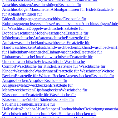
Anschlussstutzen
Anschlussbögen
Ersatzteile für
Anschlussbögen
Manschetten
Ablaufgarnituren für Bidets
Ersatzteile
für Ablaufgarnituren für
Bidets
Rohrbogengeruchsverschlüsse
Ersatzteile für
Rohrbogengeruchsverschlüsse
Anschlussstutzen
Anschlussbögen
Abde
für Waschtische
Doppelwaschtische
Ersatzteile für
Doppelwaschtische
Möbelwaschtische
Ersatzteile für
Möbelwaschtische
Aufsatzwaschtische
Ersatzteile für
Aufsatzwaschtische
Handwaschbecken
Ersatzteile für
Handwaschbecken
Aufsatzhandwaschbecken
Eckhandwaschbecken
H
für Halbeinbauwaschtische
Einbauwaschtische
Ersatzteile für
Einbauwaschtische
Unterbauwaschtische
Ersatzteile für
Unterbauwaschtische
Eckwaschtische
Waschtische
Comfort
Waschtische für Kinder
Ersatzteile für Waschtische für
Kinder
Waschtische
Waschrinnen
Ersatzteile für Waschrinnen
Weitere
Becken
Ersatzteile für Weitere Becken
Ausgussbecken
Ersatzteile für
Ausgussbecken
Ausgüsse
Ersatzteile für
Ausgüsse
Mehrzweckbecken
Ersatzteile für
Mehrzweckbecken
Gipsfangbecken
Waschtische für
Klassenräume
Ersatzteile für Waschtische für
Klassenräume
Zubehör
Säulen
Ersatzteile für
Säulen
Halbsäulen
Ersatzteile für
Halbsäulen
Zubehör
Ablaufkappen
Handtuchhalter
Befestigungsmateria
Waschtisch mit Unterschrank
Sets Handwaschbecken mit