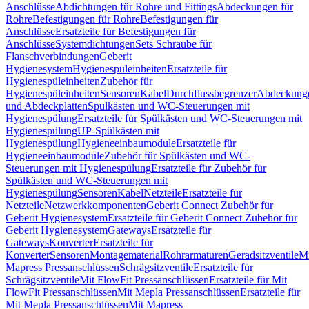
Anschlüsse
Abdichtungen für Rohre und Fittings
Abdeckungen für
Rohre
Befestigungen für Rohre
Befestigungen für
Anschlüsse
Ersatzteile für Befestigungen für
Anschlüsse
Systemdichtungen
Sets Schraube für
Flanschverbindungen
Geberit
Hygienesystem
Hygienespüleinheiten
Ersatzteile für
Hygienespüleinheiten
Zubehör für
Hygienespüleinheiten
Sensoren
Kabel
Durchflussbegrenzer
Abdeckung
und Abdeckplatten
Spülkästen und WC-Steuerungen mit
Hygienespülung
Ersatzteile für Spülkästen und WC-Steuerungen mit
Hygienespülung
UP-Spülkästen mit
Hygienespülung
Hygieneeinbaumodule
Ersatzteile für
Hygieneeinbaumodule
Zubehör für Spülkästen und WC-
Steuerungen mit Hygienespülung
Ersatzteile für Zubehör für
Spülkästen und WC-Steuerungen mit
Hygienespülung
Sensoren
Kabel
Netzteile
Ersatzteile für
Netzteile
Netzwerkkomponenten
Geberit Connect Zubehör für
Geberit Hygienesystem
Ersatzteile für Geberit Connect Zubehör für
Geberit Hygienesystem
Gateways
Ersatzteile für
Gateways
Konverter
Ersatzteile für
Konverter
Sensoren
Montagematerial
Rohrarmaturen
Geradsitzventile
Mi
Mapress Pressanschlüssen
Schrägsitzventile
Ersatzteile für
Schrägsitzventile
Mit FlowFit Pressanschlüssen
Ersatzteile für Mit
FlowFit Pressanschlüssen
Mit Mepla Pressanschlüssen
Ersatzteile für
Mit Mepla Pressanschlüssen
Mit Mapress