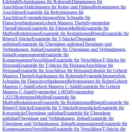
Edelstahl
Schutzkappen für Rohrende
Dämmungen für
Anschlüsse
Abdichtungen für Rohre und Fittings
Befestigungen für
Anschlüsse
Ersatzteile für Befestigungen für
Anschlüsse
Systemdichtungen
Sets Schraube für
Flanschverbindungen
Geberit Mapress Therm
Systemrohre
Therm
Fittings
Ersatzteile für Fittings
Muffen
Ersatzteile für
Muffen
Reduktionen
Ersatzteile für Reduktionen
Bögen
Ersatzteile für
Bögen
T-Stücke
Ersatzteile für T-Stücke
Übergänge
unlösbar
Ersatzteile für Übergänge unlösbar
Übergänge und
Verbindungen, lösbar
Ersatzteile für Übergänge und Verbindungen,
lösbar
Kompensatoren
Ersatzteile für
Kompensatoren
Verschlüsse
Ersatzteile für Verschlüsse
T-Stücke für
Heizung
Ersatzteile für T-Stücke für Heizung
Anschlüsse für
Heizung
Ersatzteile für Anschlüsse für Heizung
Zubehör für Geberit
Mapress Therm
Schutzkappen für Rohrende
Systemdichtungen
Sets
Schraube für Flanschverbindungen
Befestigungen für Rohre
Geberit
Mapress C-Stahl
Geberit Mapress C-Stahl
Ersatzteile für Geberit
Mapress C-Stahl
Systemrohre 1.0034
Systemrohre
1.0215
Rohrnippel
Muffen
Ersatzteile für
Muffen
Reduktionen
Ersatzteile für Reduktionen
Bögen
Ersatzteile für
Bögen
T-Stücke
Ersatzteile für T-Stücke
Kreuzstücke
Ersatzteile für
Kreuzstücke
Übergänge unlösbar
Ersatzteile für Übergänge
unlösbar
Übergänge und Verbindungen, lösbar
Ersatzteile für
Übergänge und Verbindungen, lösbar
Kompensatoren
Ersatzteile für
Kompensatoren
Verschlüsse
Ersatzteile für Verschlüsse
T-Stücke für