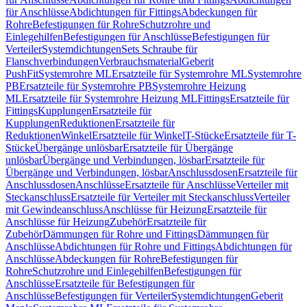
für Anschlüsse
Abdichtungen für Fittings
Abdeckungen für
Rohre
Befestigungen für Rohre
Schutzrohre und
Einlegehilfen
Befestigungen für Anschlüsse
Befestigungen für
Verteiler
Systemdichtungen
Sets Schraube für
Flanschverbindungen
Verbrauchsmaterial
Geberit
PushFit
Systemrohre ML
Ersatzteile für Systemrohre ML
Systemrohre
PB
Ersatzteile für Systemrohre PB
Systemrohre Heizung
ML
Ersatzteile für Systemrohre Heizung ML
Fittings
Ersatzteile für
Fittings
Kupplungen
Ersatzteile für
Kupplungen
Reduktionen
Ersatzteile für
Reduktionen
Winkel
Ersatzteile für Winkel
T-Stücke
Ersatzteile für T-
Stücke
Übergänge unlösbar
Ersatzteile für Übergänge
unlösbar
Übergänge und Verbindungen, lösbar
Ersatzteile für
Übergänge und Verbindungen, lösbar
Anschlussdosen
Ersatzteile für
Anschlussdosen
Anschlüsse
Ersatzteile für Anschlüsse
Verteiler mit
Steckanschluss
Ersatzteile für Verteiler mit Steckanschluss
Verteiler
mit Gewindeanschluss
Anschlüsse für Heizung
Ersatzteile für
Anschlüsse für Heizung
Zubehör
Ersatzteile für
Zubehör
Dämmungen für Rohre und Fittings
Dämmungen für
Anschlüsse
Abdichtungen für Rohre und Fittings
Abdichtungen für
Anschlüsse
Abdeckungen für Rohre
Befestigungen für
Rohre
Schutzrohre und Einlegehilfen
Befestigungen für
Anschlüsse
Ersatzteile für Befestigungen für
Anschlüsse
Befestigungen für Verteiler
Systemdichtungen
Geberit