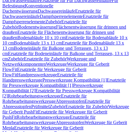
Dachwassereinläufe
Ersatzteile für Für Dachwassereinläufe
Für
Befestigung
Konventionelle
Dachentwässerung
Dachwassereinläufe
Ersatzteile für
Dachwassereinläufe
Dampfsperrenelemente
Ersatzteile für
Dampfsperrenelemente
Zubehör
Ersatzteile für
Zubehör
Bodenentwässerung
Flächenentwässerung für drinnen und
draußen
Ersatzteile für Flächenentwässerung für drinnen und
draußen
Bodenabläufe 10 x 10 cm
Ersatzteile für Bodenabläufe 10 x
10 cm
Bodenabläufe 13 x 13 cm
Ersatzteile für Bodenabläufe 13 x
13 cm
Bodeneinläufe für Balkone und Terrassen, 13 x 13
cm
Ersatzteile für Bodeneinläufe für Balkone und Terrassen, 13 x 13
cm
Zubehör
Ersatzteile für Zubehör
Werkzeuge und
Netzwerkkomponenten
Werkzeuge
Werkzeuge für Geberit
FlowFit
Ersatzteile für Werkzeuge für Geberit
FlowFit
Handpresswerkzeuge
Ersatzteile für
Handpresswerkzeuge
Presswerkzeuge Kompatibilität [1]
Ersatzteile
für Presswerkzeuge Kompatibilität [1]
Presswerkzeuge
Kompatibilität [2]
Ersatzteile für Presswerkzeuge Kompatibilität
[2]
Rohrbearbeitungswerkzeuge
Ersatzteile für
Rohrbearbeitungswerkzeuge
Abpressstopfen
Ersatzteile für
Abpressstopfen
Prüfmittel
Zubehör
Ersatzteile für Zubehör
Werkzeuge
für Geberit PushFit
Ersatzteile für Werkzeuge für Geberit
PushFit
Rohrbearbeitungswerkzeuge
Ersatzteile für
Rohrbearbeitungswerkzeuge
Abpressstopfen
Werkzeuge für Geberit
Mepla
Ersatzteile für Werkzeuge für Geberit