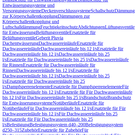
Entwässerungssysteme und
Versorgungssysteme
Deckenverschlusssysteme
Schallschutz
Dämmung
zur Körperschallentkopplung
Dämmungen zur
Körperschallentkopplung und
Luftschalldämmung
Feuchtigkeitsschutz
Abdichtungen
Lüftungsventile
für Entwässerung
Belüftungsventile
Ersatzteile für
Belüftungsventile
Geberit Pluvia
Dachentwässerung
Dachwassereinläufe
Ersatzteile für
Dachwassereinläufe
Dachwassereinläufe bis 12 l/s
Ersatzteile für
Dachwassereinläufe bis 12 l/s
Dachwassereinläufe bis 25
l/s
Ersatzteile für Dachwassereinläufe bis 25 l/s
Dachwassereinläufe
für Rinnen
Ersatzteile für Dachwassereinläufe für
Rinnen
Dachwassereinläufe bis 12 l/s
Ersatzteile für
Dachwassereinläufe bis 12 l/s
Dachwassereinläufe bis 25
l/s
Ersatzteile für Dachwassereinläufe bis 25
l/s
Dampfsperrenelemente
Ersatzteile für Dampfsperrenelemente
Für
Dachwassereinläufe bis 12 l/s
Ersatzteile für Für Dachwassereinläufe
bis 12 l/s
Für Dachwassereinläufe bis 25 l/s
Brandschutz
Brandschutz
für Entwässerungssysteme
Notüberläufe
Ersatzteile für
Notüberläufe
Für Dachwassereinläufe bis 12 l/s
Ersatzteile für Für
Dachwassereinläufe bis 12 l/s
Für Dachwassereinläufe bis 25
l/s
Ersatzteile für Für Dachwassereinläufe bis 25
l/s
Befestigung
Befestigungssystem d40–200
Befestigungssystem
d250–315
Zubehör
Ersatzteile für Zubehör
Für