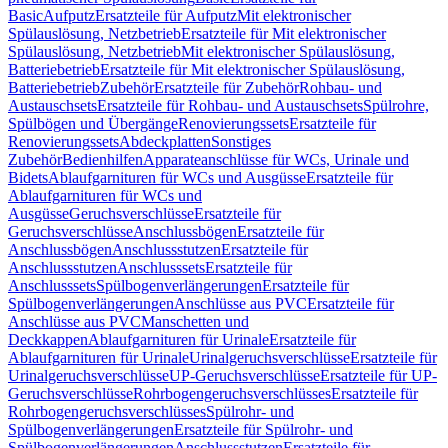
Basic
Aufputz
Ersatzteile für Aufputz
Mit elektronischer
Spülauslösung, Netzbetrieb
Ersatzteile für Mit elektronischer
Spülauslösung, Netzbetrieb
Mit elektronischer Spülauslösung,
Batteriebetrieb
Ersatzteile für Mit elektronischer Spülauslösung,
Batteriebetrieb
Zubehör
Ersatzteile für Zubehör
Rohbau- und
Austauschsets
Ersatzteile für Rohbau- und Austauschsets
Spülrohre,
Spülbögen und Übergänge
Renovierungssets
Ersatzteile für
Renovierungssets
Abdeckplatten
Sonstiges
Zubehör
Bedienhilfen
Apparateanschlüsse für WCs, Urinale und
Bidets
Ablaufgarnituren für WCs und Ausgüsse
Ersatzteile für
Ablaufgarnituren für WCs und
Ausgüsse
Geruchsverschlüsse
Ersatzteile für
Geruchsverschlüsse
Anschlussbögen
Ersatzteile für
Anschlussbögen
Anschlussstutzen
Ersatzteile für
Anschlussstutzen
Anschlusssets
Ersatzteile für
Anschlusssets
Spülbogenverlängerungen
Ersatzteile für
Spülbogenverlängerungen
Anschlüsse aus PVC
Ersatzteile für
Anschlüsse aus PVC
Manschetten und
Deckkappen
Ablaufgarnituren für Urinale
Ersatzteile für
Ablaufgarnituren für Urinale
Urinalgeruchsverschlüsse
Ersatzteile für
Urinalgeruchsverschlüsse
UP-Geruchsverschlüsse
Ersatzteile für UP-
Geruchsverschlüsse
Rohrbogengeruchsverschlüsses
Ersatzteile für
Rohrbogengeruchsverschlüsses
Spülrohr- und
Spülbogenverlängerungen
Ersatzteile für Spülrohr- und
Spülbogenverlängerungen
Anschlussstutzen
Ersatzteile für