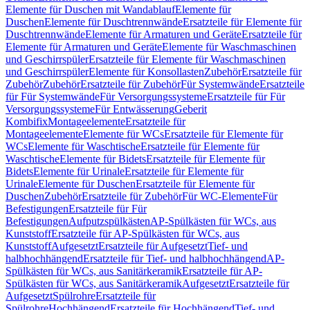
Elemente für Duschen mit Wandablauf
Elemente für
Duschen
Elemente für Duschtrennwände
Ersatzteile für Elemente für
Duschtrennwände
Elemente für Armaturen und Geräte
Ersatzteile für
Elemente für Armaturen und Geräte
Elemente für Waschmaschinen
und Geschirrspüler
Ersatzteile für Elemente für Waschmaschinen
und Geschirrspüler
Elemente für Konsollasten
Zubehör
Ersatzteile für
Zubehör
Zubehör
Ersatzteile für Zubehör
Für Systemwände
Ersatzteile
für Für Systemwände
Für Versorgungssysteme
Ersatzteile für Für
Versorgungssysteme
Für Entwässerung
Geberit
Kombifix
Montageelemente
Ersatzteile für
Montageelemente
Elemente für WCs
Ersatzteile für Elemente für
WCs
Elemente für Waschtische
Ersatzteile für Elemente für
Waschtische
Elemente für Bidets
Ersatzteile für Elemente für
Bidets
Elemente für Urinale
Ersatzteile für Elemente für
Urinale
Elemente für Duschen
Ersatzteile für Elemente für
Duschen
Zubehör
Ersatzteile für Zubehör
Für WC-Elemente
Für
Befestigungen
Ersatzteile für Für
Befestigungen
Aufputzspülkästen
AP-Spülkästen für WCs, aus
Kunststoff
Ersatzteile für AP-Spülkästen für WCs, aus
Kunststoff
Aufgesetzt
Ersatzteile für Aufgesetzt
Tief- und
halbhochhängend
Ersatzteile für Tief- und halbhochhängend
AP-
Spülkästen für WCs, aus Sanitärkeramik
Ersatzteile für AP-
Spülkästen für WCs, aus Sanitärkeramik
Aufgesetzt
Ersatzteile für
Aufgesetzt
Spülrohre
Ersatzteile für
Spülrohre
Hochhängend
Ersatzteile für Hochhängend
Tief- und