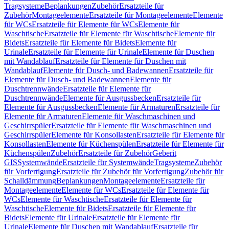
Tragsysteme
Beplankungen
Zubehör
Ersatzteile für
Zubehör
Montageelemente
Ersatzteile für Montageelemente
Elemente
für WCs
Ersatzteile für Elemente für WCs
Elemente für
Waschtische
Ersatzteile für Elemente für Waschtische
Elemente für
Bidets
Ersatzteile für Elemente für Bidets
Elemente für
Urinale
Ersatzteile für Elemente für Urinale
Elemente für Duschen
mit Wandablauf
Ersatzteile für Elemente für Duschen mit
Wandablauf
Elemente für Dusch- und Badewannen
Ersatzteile für
Elemente für Dusch- und Badewannen
Elemente für
Duschtrennwände
Ersatzteile für Elemente für
Duschtrennwände
Elemente für Ausgussbecken
Ersatzteile für
Elemente für Ausgussbecken
Elemente für Armaturen
Ersatzteile für
Elemente für Armaturen
Elemente für Waschmaschinen und
Geschirrspüler
Ersatzteile für Elemente für Waschmaschinen und
Geschirrspüler
Elemente für Konsollasten
Ersatzteile für Elemente für
Konsollasten
Elemente für Küchenspülen
Ersatzteile für Elemente für
Küchenspülen
Zubehör
Ersatzteile für Zubehör
Geberit
GIS
Systemwände
Ersatzteile für Systemwände
Tragsysteme
Zubehör
für Vorfertigung
Ersatzteile für Zubehör für Vorfertigung
Zubehör für
Schalldämmung
Beplankungen
Montageelemente
Ersatzteile für
Montageelemente
Elemente für WCs
Ersatzteile für Elemente für
WCs
Elemente für Waschtische
Ersatzteile für Elemente für
Waschtische
Elemente für Bidets
Ersatzteile für Elemente für
Bidets
Elemente für Urinale
Ersatzteile für Elemente für
Urinale
Elemente für Duschen mit Wandablauf
Ersatzteile für