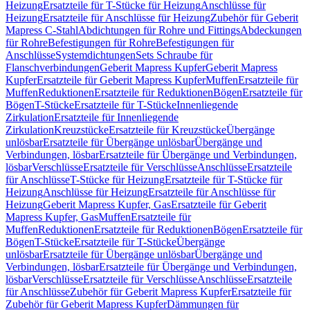
Heizung
Ersatzteile für T-Stücke für Heizung
Anschlüsse für
Heizung
Ersatzteile für Anschlüsse für Heizung
Zubehör für Geberit
Mapress C-Stahl
Abdichtungen für Rohre und Fittings
Abdeckungen
für Rohre
Befestigungen für Rohre
Befestigungen für
Anschlüsse
Systemdichtungen
Sets Schraube für
Flanschverbindungen
Geberit Mapress Kupfer
Geberit Mapress
Kupfer
Ersatzteile für Geberit Mapress Kupfer
Muffen
Ersatzteile für
Muffen
Reduktionen
Ersatzteile für Reduktionen
Bögen
Ersatzteile für
Bögen
T-Stücke
Ersatzteile für T-Stücke
Innenliegende
Zirkulation
Ersatzteile für Innenliegende
Zirkulation
Kreuzstücke
Ersatzteile für Kreuzstücke
Übergänge
unlösbar
Ersatzteile für Übergänge unlösbar
Übergänge und
Verbindungen, lösbar
Ersatzteile für Übergänge und Verbindungen,
lösbar
Verschlüsse
Ersatzteile für Verschlüsse
Anschlüsse
Ersatzteile
für Anschlüsse
T-Stücke für Heizung
Ersatzteile für T-Stücke für
Heizung
Anschlüsse für Heizung
Ersatzteile für Anschlüsse für
Heizung
Geberit Mapress Kupfer, Gas
Ersatzteile für Geberit
Mapress Kupfer, Gas
Muffen
Ersatzteile für
Muffen
Reduktionen
Ersatzteile für Reduktionen
Bögen
Ersatzteile für
Bögen
T-Stücke
Ersatzteile für T-Stücke
Übergänge
unlösbar
Ersatzteile für Übergänge unlösbar
Übergänge und
Verbindungen, lösbar
Ersatzteile für Übergänge und Verbindungen,
lösbar
Verschlüsse
Ersatzteile für Verschlüsse
Anschlüsse
Ersatzteile
für Anschlüsse
Zubehör für Geberit Mapress Kupfer
Ersatzteile für
Zubehör für Geberit Mapress Kupfer
Dämmungen für