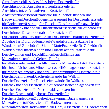
Geruchsverschlüsse
Anschlussbögen
Ersatzteile für
Anschlussbögen
Anschlussstutzen
Ersatzteile für
Anschlussstutzen
Ablaufventile
Ersatzteile für
Ablaufventile
Zubehör
Ersatzteile für Zubehör
Duschen und
Badewannen
Duschen
Bodenentwässerung für Duschen
Ersatzteile
für Bodenentwässerung für Duschen
Duschrinnen
Ersatzteile für
Duschrinnen
Zubehör für Duschrinnen
Ersatzteile für Zubehör für
Duschrinnen
Duschbodenabläufe
Ersatzteile für
Duschbodenabläufe
Zubehör für Duschbodenabläufe
Ersatzteile für
Zubehör für Duschbodenabläufe
Wandabläufe
Ersatzteile für
Wandabläufe
Zubehör für Wandabläufe
Ersatzteile für Zubehör für
Wandabläufe
Duschwannen und Duschflächen
Ersatzteile für
Duschwannen und Duschflächen
Duschflächen aus
Mineralwerkstoff und Geberit Duofix
Installationselemente
Duschflächen aus Mineralwerkstoff
Ersatzteile
für Duschflächen aus Mineralwerkstoff
Montageelemente
Ersatzteile
für Montageelemente
Zubehör
Duschabtrennungen
Ersatzteile für
Duschabtrennungen
Duschseitenwände für Walk-in-
Dusche
Ersatzteile für Duschseitenwände für Walk-in-
Dusche
Zubehör
Ersatzteile für Zubehör
Nischenablageboxen für
Duschen
Ersatzteile für Nischenablageboxen für
Duschen
Nischenablageboxen
Ersatzteile für
Nischenablageboxen
Zubehör
Badewannen
Badewannen aus
Mineralwerkstoff
Ersatzteile für Badewannen aus
Mineralwerkstoff
Badewannen für Babys
Ersatzteile für Badewannen