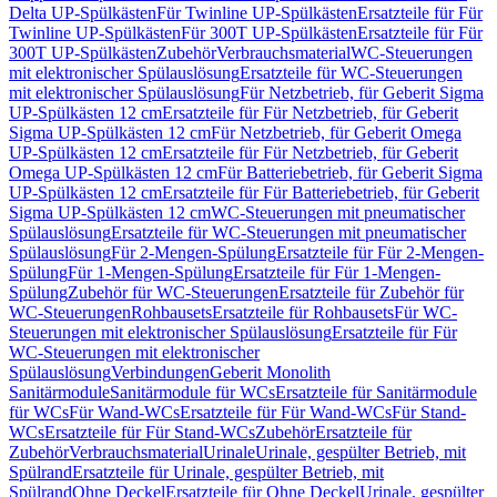
Delta UP-Spülkästen
Für Twinline UP-Spülkästen
Ersatzteile für Für
Twinline UP-Spülkästen
Für 300T UP-Spülkästen
Ersatzteile für Für
300T UP-Spülkästen
Zubehör
Verbrauchsmaterial
WC-Steuerungen
mit elektronischer Spülauslösung
Ersatzteile für WC-Steuerungen
mit elektronischer Spülauslösung
Für Netzbetrieb, für Geberit Sigma
UP-Spülkästen 12 cm
Ersatzteile für Für Netzbetrieb, für Geberit
Sigma UP-Spülkästen 12 cm
Für Netzbetrieb, für Geberit Omega
UP-Spülkästen 12 cm
Ersatzteile für Für Netzbetrieb, für Geberit
Omega UP-Spülkästen 12 cm
Für Batteriebetrieb, für Geberit Sigma
UP-Spülkästen 12 cm
Ersatzteile für Für Batteriebetrieb, für Geberit
Sigma UP-Spülkästen 12 cm
WC-Steuerungen mit pneumatischer
Spülauslösung
Ersatzteile für WC-Steuerungen mit pneumatischer
Spülauslösung
Für 2-Mengen-Spülung
Ersatzteile für Für 2-Mengen-
Spülung
Für 1-Mengen-Spülung
Ersatzteile für Für 1-Mengen-
Spülung
Zubehör für WC-Steuerungen
Ersatzteile für Zubehör für
WC-Steuerungen
Rohbausets
Ersatzteile für Rohbausets
Für WC-
Steuerungen mit elektronischer Spülauslösung
Ersatzteile für Für
WC-Steuerungen mit elektronischer
Spülauslösung
Verbindungen
Geberit Monolith
Sanitärmodule
Sanitärmodule für WCs
Ersatzteile für Sanitärmodule
für WCs
Für Wand-WCs
Ersatzteile für Für Wand-WCs
Für Stand-
WCs
Ersatzteile für Für Stand-WCs
Zubehör
Ersatzteile für
Zubehör
Verbrauchsmaterial
Urinale
Urinale, gespülter Betrieb, mit
Spülrand
Ersatzteile für Urinale, gespülter Betrieb, mit
Spülrand
Ohne Deckel
Ersatzteile für Ohne Deckel
Urinale, gespülter