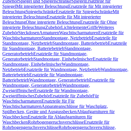
Zubehör
Spiegel und Spiegelschränke
Spiegel
Ersatzteile für
Spiegel
Mit integrierter Beleuchtung
Ersatzteile für Mit integrierter
Beleuchtung
Spiegelschränke
Ersatzteile für Spiegelschränke
Mit
integrierter Beleuchtung
Ersatzteile für Mit integrierter
Beleuchtung
Ohne integrierte Beleuchtung
Ersatzteile für Ohne
integrierte Beleuchtung
Zubehör
Lichtelemente
Griffe
Weiteres
Zubehör
Steckdosen
Armaturen
Waschtischarmaturen
Ersatzteile für
Waschtischarmaturen
Standmontage, Netzbetrieb
Ersatzteile für
Standmontage, Netzbetrieb
Standmontage, Batteriebetrieb
Ersatzteile
für Standmontage, Batteriebetrieb
Standmontage,
Generatorbetrieb
Ersatzteile für Standmontage,
Generatorbetrieb
Standmontage, Einhebelmischer
Ersatzteile für
Standmontage, Einhebelmischer
Wandmontage,
Netzbetrieb
Ersatzteile für Wandmontage, Netzbetrieb
Wandmontage,
Batteriebetrieb
Ersatzteile für Wandmontage,
Batteriebetrieb
Wandmontage, Generatorbetrieb
Ersatzteile für
Wandmontage, Generatorbetrieb
Wandmontage,
Zweigriffmischer
Ersatzteile für Wandmontage,
Zweigriffmischer
Zubehör
Ersatzteile für Zubehör
Für
Waschtischarmaturen
Ersatzteile für Für
Waschtischarmaturen
Apparateanschlüsse für Waschplatz,
Spülbecken, Geräte und Ausgussbecken
Ablaufgarnituren für
Waschbecken
Ersatzteile für Ablaufgarnituren für
Waschbecken
Rohrbogengeruchsverschlüsse
Ersatzteile für
Rohrbogengeruchsverschlüsse
Rohrbogengeruchsverschlüsse,