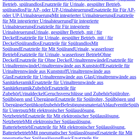
Betrieb, spülrandlos
Ersatzteile für Urinale, gespülter Betrieb,
spülrandlos
Für AP- oder UP-Urinalsteuerung
Ersatzteile für Für AP-
oder UP-Urinalsteuerung
Mit integrierter Urinalsteuerung
Ersatzteile
für Mit integrierter Urinalsteuerung
Für integrierte
Urinalsteuerung
Ersatzteile für Für integrierte
Urinalsteuerung
Urinale, gespülter Betrieb, mit / für
Deckel
Ersatzteile für Urinale, gespülter Betrieb, mit / für
Deckel
Spülrandlos
Ersatzteile für Spülrandlos
Mit
Spülrand
Ersatzteile für Mit Spülrand
Urinale, wasserloser
Betrieb
Ersatzteile für Urinale, wasserloser Betrieb
Ohne
Deckel
Ersatzteile für Ohne Deckel
Urinaltrennwände
Ersatzteile für
Urinaltrennwände
Urinaltrennwände aus Kunststoff
Ersatzteile für
Urinaltrennwände aus Kunststoff
Urinaltrennwände aus
Glas
Ersatzteile für Urinaltrennwände aus Glas
Urinaltrennwände aus
Sanitärkeramik
Ersatzteile für Urinaltrennwände aus
Sanitärkeramik
Zubehör
Ersatzteile für
Zubehör
Urinaldeckel
Geruchsverschlüsse und Zubehör
Spülrohre,
Spülbögen und Übergänge
Ersatzteile für Spülrohre, Spülbögen und
Übergänge
Sprühkopfzubehör
Befestigungsmaterial
Ablaufventile
Spülv
für Unterputz
Mit elektronischer Spülauslösung,
Netzbetrieb
Ersatzteile für Mit elektronischer Spülauslösung,
Netzbetrieb
Mit elektronischer Spülauslösung,
Batteriebetrieb
Ersatzteile für Mit elektronischer Spülauslösung,
Batteriebetrieb
Mit pneumatischer Spülauslösung
Ersatzteile für Mit
pneumatischer Spülauslösung
Basic
Ersatzteile für