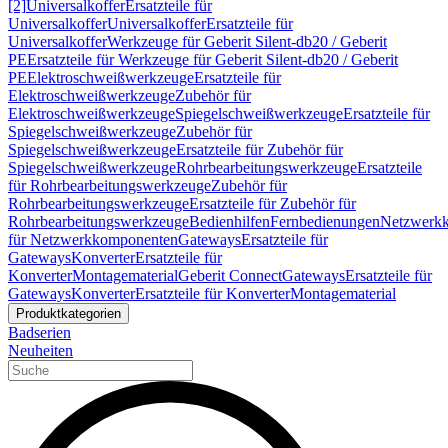
[2]
Universalkoffer
Ersatzteile für
Universalkoffer
Universalkoffer
Ersatzteile für
Universalkoffer
Werkzeuge für Geberit Silent-db20 / Geberit
PE
Ersatzteile für Werkzeuge für Geberit Silent-db20 / Geberit
PE
Elektroschweißwerkzeuge
Ersatzteile für
Elektroschweißwerkzeuge
Zubehör für
Elektroschweißwerkzeuge
Spiegelschweißwerkzeuge
Ersatzteile für
Spiegelschweißwerkzeuge
Zubehör für
Spiegelschweißwerkzeuge
Ersatzteile für Zubehör für
Spiegelschweißwerkzeuge
Rohrbearbeitungswerkzeuge
Ersatzteile
für Rohrbearbeitungswerkzeuge
Zubehör für
Rohrbearbeitungswerkzeuge
Ersatzteile für Zubehör für
Rohrbearbeitungswerkzeuge
Bedienhilfen
Fernbedienungen
Netzwerk
für Netzwerkkomponenten
Gateways
Ersatzteile für
Gateways
Konverter
Ersatzteile für
Konverter
Montagematerial
Geberit Connect
Gateways
Ersatzteile für
Gateways
Konverter
Ersatzteile für Konverter
Montagematerial
Produktkategorien
Badserien
Neuheiten