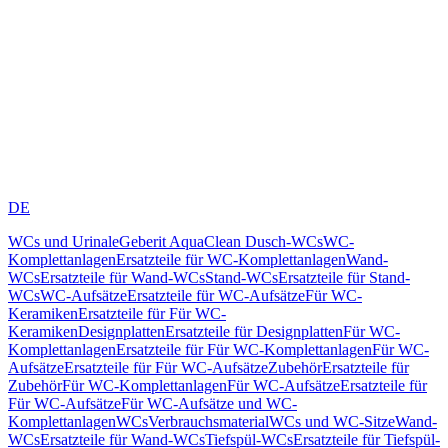
DE
WCs und Urinale
Geberit AquaClean Dusch-WCs
WC-
Komplettanlagen
Ersatzteile für WC-Komplettanlagen
Wand-
WCs
Ersatzteile für Wand-WCs
Stand-WCs
Ersatzteile für Stand-
WCs
WC-Aufsätze
Ersatzteile für WC-Aufsätze
Für WC-
Keramiken
Ersatzteile für Für WC-
Keramiken
Designplatten
Ersatzteile für Designplatten
Für WC-
Komplettanlagen
Ersatzteile für Für WC-Komplettanlagen
Für WC-
Aufsätze
Ersatzteile für Für WC-Aufsätze
Zubehör
Ersatzteile für
Zubehör
Für WC-Komplettanlagen
Für WC-Aufsätze
Ersatzteile für
Für WC-Aufsätze
Für WC-Aufsätze und WC-
Komplettanlagen
WCs
Verbrauchsmaterial
WCs und WC-Sitze
Wand-
WCs
Ersatzteile für Wand-WCs
Tiefspül-WCs
Ersatzteile für Tiefspül-