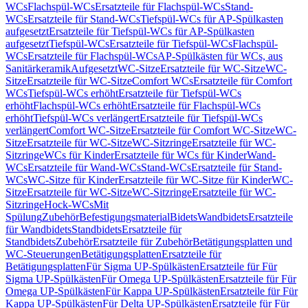
WCs
Flachspül-WCs
Ersatzteile für Flachspül-WCs
Stand-
WCs
Ersatzteile für Stand-WCs
Tiefspül-WCs für AP-Spülkasten
aufgesetzt
Ersatzteile für Tiefspül-WCs für AP-Spülkasten
aufgesetzt
Tiefspül-WCs
Ersatzteile für Tiefspül-WCs
Flachspül-
WCs
Ersatzteile für Flachspül-WCs
AP-Spülkästen für WCs, aus
Sanitärkeramik
Aufgesetzt
WC-Sitze
Ersatzteile für WC-Sitze
WC-
Sitze
Ersatzteile für WC-Sitze
Comfort WCs
Ersatzteile für Comfort
WCs
Tiefspül-WCs erhöht
Ersatzteile für Tiefspül-WCs
erhöht
Flachspül-WCs erhöht
Ersatzteile für Flachspül-WCs
erhöht
Tiefspül-WCs verlängert
Ersatzteile für Tiefspül-WCs
verlängert
Comfort WC-Sitze
Ersatzteile für Comfort WC-Sitze
WC-
Sitze
Ersatzteile für WC-Sitze
WC-Sitzringe
Ersatzteile für WC-
Sitzringe
WCs für Kinder
Ersatzteile für WCs für Kinder
Wand-
WCs
Ersatzteile für Wand-WCs
Stand-WCs
Ersatzteile für Stand-
WCs
WC-Sitze für Kinder
Ersatzteile für WC-Sitze für Kinder
WC-
Sitze
Ersatzteile für WC-Sitze
WC-Sitzringe
Ersatzteile für WC-
Sitzringe
Hock-WCs
Mit
Spülung
Zubehör
Befestigungsmaterial
Bidets
Wandbidets
Ersatzteile
für Wandbidets
Standbidets
Ersatzteile für
Standbidets
Zubehör
Ersatzteile für Zubehör
Betätigungsplatten und
WC-Steuerungen
Betätigungsplatten
Ersatzteile für
Betätigungsplatten
Für Sigma UP-Spülkästen
Ersatzteile für Für
Sigma UP-Spülkästen
Für Omega UP-Spülkästen
Ersatzteile für Für
Omega UP-Spülkästen
Für Kappa UP-Spülkästen
Ersatzteile für Für
Kappa UP-Spülkästen
Für Delta UP-Spülkästen
Ersatzteile für Für