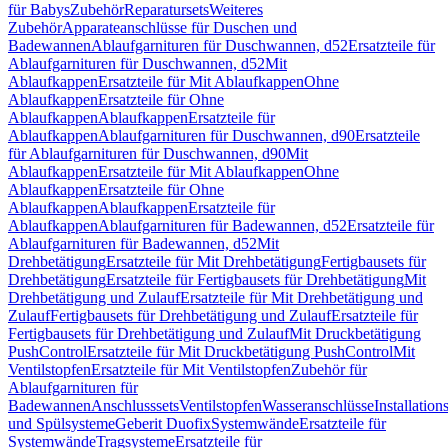
für Babys
Zubehör
Reparatursets
Weiteres
Zubehör
Apparateanschlüsse für Duschen und
Badewannen
Ablaufgarnituren für Duschwannen, d52
Ersatzteile für
Ablaufgarnituren für Duschwannen, d52
Mit
Ablaufkappen
Ersatzteile für Mit Ablaufkappen
Ohne
Ablaufkappen
Ersatzteile für Ohne
Ablaufkappen
Ablaufkappen
Ersatzteile für
Ablaufkappen
Ablaufgarnituren für Duschwannen, d90
Ersatzteile
für Ablaufgarnituren für Duschwannen, d90
Mit
Ablaufkappen
Ersatzteile für Mit Ablaufkappen
Ohne
Ablaufkappen
Ersatzteile für Ohne
Ablaufkappen
Ablaufkappen
Ersatzteile für
Ablaufkappen
Ablaufgarnituren für Badewannen, d52
Ersatzteile für
Ablaufgarnituren für Badewannen, d52
Mit
Drehbetätigung
Ersatzteile für Mit Drehbetätigung
Fertigbausets für
Drehbetätigung
Ersatzteile für Fertigbausets für Drehbetätigung
Mit
Drehbetätigung und Zulauf
Ersatzteile für Mit Drehbetätigung und
Zulauf
Fertigbausets für Drehbetätigung und Zulauf
Ersatzteile für
Fertigbausets für Drehbetätigung und Zulauf
Mit Druckbetätigung
PushControl
Ersatzteile für Mit Druckbetätigung PushControl
Mit
Ventilstopfen
Ersatzteile für Mit Ventilstopfen
Zubehör für
Ablaufgarnituren für
Badewannen
Anschlusssets
Ventilstopfen
Wasseranschlüsse
Installation
und Spülsysteme
Geberit Duofix
Systemwände
Ersatzteile für
Systemwände
Tragsysteme
Ersatzteile für