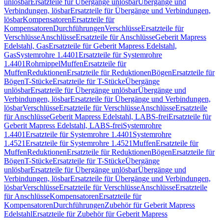
unlösbar
Ersatzteile für Übergänge unlösbar
Übergänge und
Verbindungen, lösbar
Ersatzteile für Übergänge und Verbindungen,
lösbar
Kompensatoren
Ersatzteile für
Kompensatoren
Durchführungen
Verschlüsse
Ersatzteile für
Verschlüsse
Anschlüsse
Ersatzteile für Anschlüsse
Geberit Mapress
Edelstahl, Gas
Ersatzteile für Geberit Mapress Edelstahl,
Gas
Systemrohre 1.4401
Ersatzteile für Systemrohre
1.4401
Rohrnippel
Muffen
Ersatzteile für
Muffen
Reduktionen
Ersatzteile für Reduktionen
Bögen
Ersatzteile für
Bögen
T-Stücke
Ersatzteile für T-Stücke
Übergänge
unlösbar
Ersatzteile für Übergänge unlösbar
Übergänge und
Verbindungen, lösbar
Ersatzteile für Übergänge und Verbindungen,
lösbar
Verschlüsse
Ersatzteile für Verschlüsse
Anschlüsse
Ersatzteile
für Anschlüsse
Geberit Mapress Edelstahl, LABS-frei
Ersatzteile für
Geberit Mapress Edelstahl, LABS-frei
Systemrohre
1.4401
Ersatzteile für Systemrohre 1.4401
Systemrohre
1.4521
Ersatzteile für Systemrohre 1.4521
Muffen
Ersatzteile für
Muffen
Reduktionen
Ersatzteile für Reduktionen
Bögen
Ersatzteile für
Bögen
T-Stücke
Ersatzteile für T-Stücke
Übergänge
unlösbar
Ersatzteile für Übergänge unlösbar
Übergänge und
Verbindungen, lösbar
Ersatzteile für Übergänge und Verbindungen,
lösbar
Verschlüsse
Ersatzteile für Verschlüsse
Anschlüsse
Ersatzteile
für Anschlüsse
Kompensatoren
Ersatzteile für
Kompensatoren
Durchführungen
Zubehör für Geberit Mapress
Edelstahl
Ersatzteile für Zubehör für Geberit Mapress