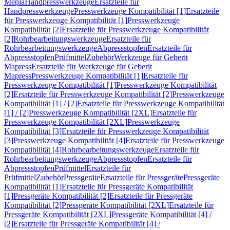
Mepla
Handpresswerkzeuge
Ersatzteile für
Handpresswerkzeuge
Presswerkzeuge Kompatibilität [1]
Ersatzteile
für Presswerkzeuge Kompatibilität [1]
Presswerkzeuge
Kompatibilität [2]
Ersatzteile für Presswerkzeuge Kompatibilität
[2]
Rohrbearbeitungswerkzeuge
Ersatzteile für
Rohrbearbeitungswerkzeuge
Abpressstopfen
Ersatzteile für
Abpressstopfen
Prüfmittel
Zubehör
Werkzeuge für Geberit
Mapress
Ersatzteile für Werkzeuge für Geberit
Mapress
Presswerkzeuge Kompatibilität [1]
Ersatzteile für
Presswerkzeuge Kompatibilität [1]
Presswerkzeuge Kompatibilität
[2]
Ersatzteile für Presswerkzeuge Kompatibilität [2]
Presswerkzeuge
Kompatibilität [1] / [2]
Ersatzteile für Presswerkzeuge Kompatibilität
[1] / [2]
Presswerkzeuge Kompatibilität [2XL]
Ersatzteile für
Presswerkzeuge Kompatibilität [2XL]
Presswerkzeuge
Kompatibilität [3]
Ersatzteile für Presswerkzeuge Kompatibilität
[3]
Presswerkzeuge Kompatibilität [4]
Ersatzteile für Presswerkzeuge
Kompatibilität [4]
Rohrbearbeitungswerkzeuge
Ersatzteile für
Rohrbearbeitungswerkzeuge
Abpressstopfen
Ersatzteile für
Abpressstopfen
Prüfmittel
Ersatzteile für
Prüfmittel
Zubehör
Pressgeräte
Ersatzteile für Pressgeräte
Pressgeräte
Kompatibilität [1]
Ersatzteile für Pressgeräte Kompatibilität
[1]
Pressgeräte Kompatibilität [2]
Ersatzteile für Pressgeräte
Kompatibilität [2]
Pressgeräte Kompatibilität [2XL]
Ersatzteile für
Pressgeräte Kompatibilität [2XL]
Pressgeräte Kompatibilität [4] /
[2]
Ersatzteile für Pressgeräte Kompatibilität [4] /