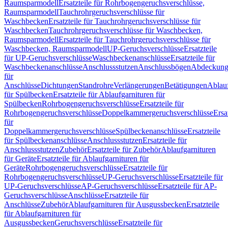
Raumsparmodell
Ersatzteile für Rohrbogengeruchsverschlüsse,
Raumsparmodell
Tauchrohrgeruchsverschlüsse für
Waschbecken
Ersatzteile für Tauchrohrgeruchsverschlüsse für
Waschbecken
Tauchrohrgeruchsverschlüsse für Waschbecken,
Raumsparmodell
Ersatzteile für Tauchrohrgeruchsverschlüsse für
Waschbecken, Raumsparmodell
UP-Geruchsverschlüsse
Ersatzteile
für UP-Geruchsverschlüsse
Waschbeckenanschlüsse
Ersatzteile für
Waschbeckenanschlüsse
Anschlussstutzen
Anschlussbögen
Abdeckung
für
Anschlüsse
Dichtungen
Standrohre
Verlängerungen
Betätigungen
Ablauf
für Spülbecken
Ersatzteile für Ablaufgarnituren für
Spülbecken
Rohrbogengeruchsverschlüsse
Ersatzteile für
Rohrbogengeruchsverschlüsse
Doppelkammergeruchsverschlüsse
Ersa
für
Doppelkammergeruchsverschlüsse
Spülbeckenanschlüsse
Ersatzteile
für Spülbeckenanschlüsse
Anschlussstutzen
Ersatzteile für
Anschlussstutzen
Zubehör
Ersatzteile für Zubehör
Ablaufgarnituren
für Geräte
Ersatzteile für Ablaufgarnituren für
Geräte
Rohrbogengeruchsverschlüsse
Ersatzteile für
Rohrbogengeruchsverschlüsse
UP-Geruchsverschlüsse
Ersatzteile für
UP-Geruchsverschlüsse
AP-Geruchsverschlüsse
Ersatzteile für AP-
Geruchsverschlüsse
Anschlüsse
Ersatzteile für
Anschlüsse
Zubehör
Ablaufgarnituren für Ausgussbecken
Ersatzteile
für Ablaufgarnituren für
Ausgussbecken
Geruchsverschlüsse
Ersatzteile für