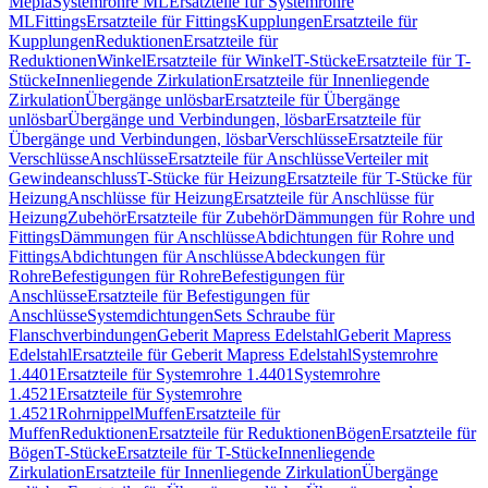
Mepla
Systemrohre ML
Ersatzteile für Systemrohre
ML
Fittings
Ersatzteile für Fittings
Kupplungen
Ersatzteile für
Kupplungen
Reduktionen
Ersatzteile für
Reduktionen
Winkel
Ersatzteile für Winkel
T-Stücke
Ersatzteile für T-
Stücke
Innenliegende Zirkulation
Ersatzteile für Innenliegende
Zirkulation
Übergänge unlösbar
Ersatzteile für Übergänge
unlösbar
Übergänge und Verbindungen, lösbar
Ersatzteile für
Übergänge und Verbindungen, lösbar
Verschlüsse
Ersatzteile für
Verschlüsse
Anschlüsse
Ersatzteile für Anschlüsse
Verteiler mit
Gewindeanschluss
T-Stücke für Heizung
Ersatzteile für T-Stücke für
Heizung
Anschlüsse für Heizung
Ersatzteile für Anschlüsse für
Heizung
Zubehör
Ersatzteile für Zubehör
Dämmungen für Rohre und
Fittings
Dämmungen für Anschlüsse
Abdichtungen für Rohre und
Fittings
Abdichtungen für Anschlüsse
Abdeckungen für
Rohre
Befestigungen für Rohre
Befestigungen für
Anschlüsse
Ersatzteile für Befestigungen für
Anschlüsse
Systemdichtungen
Sets Schraube für
Flanschverbindungen
Geberit Mapress Edelstahl
Geberit Mapress
Edelstahl
Ersatzteile für Geberit Mapress Edelstahl
Systemrohre
1.4401
Ersatzteile für Systemrohre 1.4401
Systemrohre
1.4521
Ersatzteile für Systemrohre
1.4521
Rohrnippel
Muffen
Ersatzteile für
Muffen
Reduktionen
Ersatzteile für Reduktionen
Bögen
Ersatzteile für
Bögen
T-Stücke
Ersatzteile für T-Stücke
Innenliegende
Zirkulation
Ersatzteile für Innenliegende Zirkulation
Übergänge