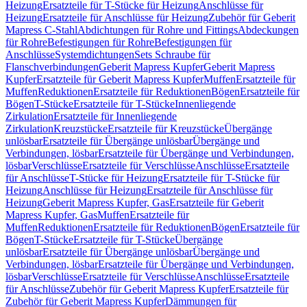
Heizung
Ersatzteile für T-Stücke für Heizung
Anschlüsse für
Heizung
Ersatzteile für Anschlüsse für Heizung
Zubehör für Geberit
Mapress C-Stahl
Abdichtungen für Rohre und Fittings
Abdeckungen
für Rohre
Befestigungen für Rohre
Befestigungen für
Anschlüsse
Systemdichtungen
Sets Schraube für
Flanschverbindungen
Geberit Mapress Kupfer
Geberit Mapress
Kupfer
Ersatzteile für Geberit Mapress Kupfer
Muffen
Ersatzteile für
Muffen
Reduktionen
Ersatzteile für Reduktionen
Bögen
Ersatzteile für
Bögen
T-Stücke
Ersatzteile für T-Stücke
Innenliegende
Zirkulation
Ersatzteile für Innenliegende
Zirkulation
Kreuzstücke
Ersatzteile für Kreuzstücke
Übergänge
unlösbar
Ersatzteile für Übergänge unlösbar
Übergänge und
Verbindungen, lösbar
Ersatzteile für Übergänge und Verbindungen,
lösbar
Verschlüsse
Ersatzteile für Verschlüsse
Anschlüsse
Ersatzteile
für Anschlüsse
T-Stücke für Heizung
Ersatzteile für T-Stücke für
Heizung
Anschlüsse für Heizung
Ersatzteile für Anschlüsse für
Heizung
Geberit Mapress Kupfer, Gas
Ersatzteile für Geberit
Mapress Kupfer, Gas
Muffen
Ersatzteile für
Muffen
Reduktionen
Ersatzteile für Reduktionen
Bögen
Ersatzteile für
Bögen
T-Stücke
Ersatzteile für T-Stücke
Übergänge
unlösbar
Ersatzteile für Übergänge unlösbar
Übergänge und
Verbindungen, lösbar
Ersatzteile für Übergänge und Verbindungen,
lösbar
Verschlüsse
Ersatzteile für Verschlüsse
Anschlüsse
Ersatzteile
für Anschlüsse
Zubehör für Geberit Mapress Kupfer
Ersatzteile für
Zubehör für Geberit Mapress Kupfer
Dämmungen für