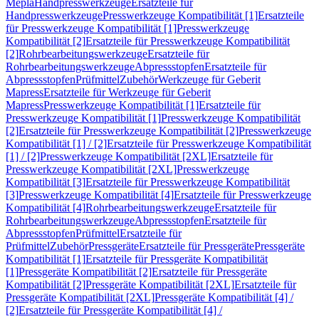
Mepla
Handpresswerkzeuge
Ersatzteile für
Handpresswerkzeuge
Presswerkzeuge Kompatibilität [1]
Ersatzteile
für Presswerkzeuge Kompatibilität [1]
Presswerkzeuge
Kompatibilität [2]
Ersatzteile für Presswerkzeuge Kompatibilität
[2]
Rohrbearbeitungswerkzeuge
Ersatzteile für
Rohrbearbeitungswerkzeuge
Abpressstopfen
Ersatzteile für
Abpressstopfen
Prüfmittel
Zubehör
Werkzeuge für Geberit
Mapress
Ersatzteile für Werkzeuge für Geberit
Mapress
Presswerkzeuge Kompatibilität [1]
Ersatzteile für
Presswerkzeuge Kompatibilität [1]
Presswerkzeuge Kompatibilität
[2]
Ersatzteile für Presswerkzeuge Kompatibilität [2]
Presswerkzeuge
Kompatibilität [1] / [2]
Ersatzteile für Presswerkzeuge Kompatibilität
[1] / [2]
Presswerkzeuge Kompatibilität [2XL]
Ersatzteile für
Presswerkzeuge Kompatibilität [2XL]
Presswerkzeuge
Kompatibilität [3]
Ersatzteile für Presswerkzeuge Kompatibilität
[3]
Presswerkzeuge Kompatibilität [4]
Ersatzteile für Presswerkzeuge
Kompatibilität [4]
Rohrbearbeitungswerkzeuge
Ersatzteile für
Rohrbearbeitungswerkzeuge
Abpressstopfen
Ersatzteile für
Abpressstopfen
Prüfmittel
Ersatzteile für
Prüfmittel
Zubehör
Pressgeräte
Ersatzteile für Pressgeräte
Pressgeräte
Kompatibilität [1]
Ersatzteile für Pressgeräte Kompatibilität
[1]
Pressgeräte Kompatibilität [2]
Ersatzteile für Pressgeräte
Kompatibilität [2]
Pressgeräte Kompatibilität [2XL]
Ersatzteile für
Pressgeräte Kompatibilität [2XL]
Pressgeräte Kompatibilität [4] /
[2]
Ersatzteile für Pressgeräte Kompatibilität [4] /