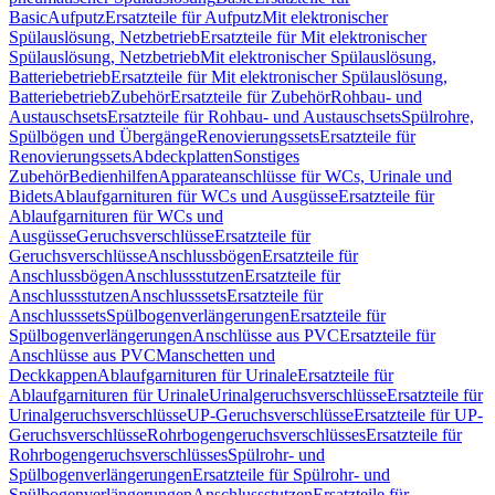
Basic
Aufputz
Ersatzteile für Aufputz
Mit elektronischer
Spülauslösung, Netzbetrieb
Ersatzteile für Mit elektronischer
Spülauslösung, Netzbetrieb
Mit elektronischer Spülauslösung,
Batteriebetrieb
Ersatzteile für Mit elektronischer Spülauslösung,
Batteriebetrieb
Zubehör
Ersatzteile für Zubehör
Rohbau- und
Austauschsets
Ersatzteile für Rohbau- und Austauschsets
Spülrohre,
Spülbögen und Übergänge
Renovierungssets
Ersatzteile für
Renovierungssets
Abdeckplatten
Sonstiges
Zubehör
Bedienhilfen
Apparateanschlüsse für WCs, Urinale und
Bidets
Ablaufgarnituren für WCs und Ausgüsse
Ersatzteile für
Ablaufgarnituren für WCs und
Ausgüsse
Geruchsverschlüsse
Ersatzteile für
Geruchsverschlüsse
Anschlussbögen
Ersatzteile für
Anschlussbögen
Anschlussstutzen
Ersatzteile für
Anschlussstutzen
Anschlusssets
Ersatzteile für
Anschlusssets
Spülbogenverlängerungen
Ersatzteile für
Spülbogenverlängerungen
Anschlüsse aus PVC
Ersatzteile für
Anschlüsse aus PVC
Manschetten und
Deckkappen
Ablaufgarnituren für Urinale
Ersatzteile für
Ablaufgarnituren für Urinale
Urinalgeruchsverschlüsse
Ersatzteile für
Urinalgeruchsverschlüsse
UP-Geruchsverschlüsse
Ersatzteile für UP-
Geruchsverschlüsse
Rohrbogengeruchsverschlüsses
Ersatzteile für
Rohrbogengeruchsverschlüsses
Spülrohr- und
Spülbogenverlängerungen
Ersatzteile für Spülrohr- und
Spülbogenverlängerungen
Anschlussstutzen
Ersatzteile für