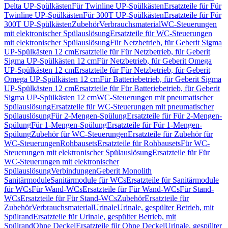
Delta UP-Spülkästen
Für Twinline UP-Spülkästen
Ersatzteile für Für
Twinline UP-Spülkästen
Für 300T UP-Spülkästen
Ersatzteile für Für
300T UP-Spülkästen
Zubehör
Verbrauchsmaterial
WC-Steuerungen
mit elektronischer Spülauslösung
Ersatzteile für WC-Steuerungen
mit elektronischer Spülauslösung
Für Netzbetrieb, für Geberit Sigma
UP-Spülkästen 12 cm
Ersatzteile für Für Netzbetrieb, für Geberit
Sigma UP-Spülkästen 12 cm
Für Netzbetrieb, für Geberit Omega
UP-Spülkästen 12 cm
Ersatzteile für Für Netzbetrieb, für Geberit
Omega UP-Spülkästen 12 cm
Für Batteriebetrieb, für Geberit Sigma
UP-Spülkästen 12 cm
Ersatzteile für Für Batteriebetrieb, für Geberit
Sigma UP-Spülkästen 12 cm
WC-Steuerungen mit pneumatischer
Spülauslösung
Ersatzteile für WC-Steuerungen mit pneumatischer
Spülauslösung
Für 2-Mengen-Spülung
Ersatzteile für Für 2-Mengen-
Spülung
Für 1-Mengen-Spülung
Ersatzteile für Für 1-Mengen-
Spülung
Zubehör für WC-Steuerungen
Ersatzteile für Zubehör für
WC-Steuerungen
Rohbausets
Ersatzteile für Rohbausets
Für WC-
Steuerungen mit elektronischer Spülauslösung
Ersatzteile für Für
WC-Steuerungen mit elektronischer
Spülauslösung
Verbindungen
Geberit Monolith
Sanitärmodule
Sanitärmodule für WCs
Ersatzteile für Sanitärmodule
für WCs
Für Wand-WCs
Ersatzteile für Für Wand-WCs
Für Stand-
WCs
Ersatzteile für Für Stand-WCs
Zubehör
Ersatzteile für
Zubehör
Verbrauchsmaterial
Urinale
Urinale, gespülter Betrieb, mit
Spülrand
Ersatzteile für Urinale, gespülter Betrieb, mit
Spülrand
Ohne Deckel
Ersatzteile für Ohne Deckel
Urinale, gespülter