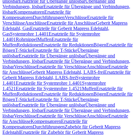
unlösbar
Ersatzteile für Übergänge unlösbar
Übergänge und
Verbindungen, lösbar
Ersatzteile für Übergänge und Verbindungen,
lösbar
Kompensatoren
Ersatzteile für
Kompensatoren
Durchführungen
Verschlüsse
Ersatzteile für
Verschlüsse
Anschlüsse
Ersatzteile für Anschlüsse
Geberit Mapress
Edelstahl, Gas
Ersatzteile für Geberit Mapress Edelstahl,
Gas
Systemrohre 1.4401
Ersatzteile für Systemrohre
1.4401
Rohrnippel
Muffen
Ersatzteile für
Muffen
Reduktionen
Ersatzteile für Reduktionen
Bögen
Ersatzteile für
Bögen
T-Stücke
Ersatzteile für T-Stücke
Übergänge
unlösbar
Ersatzteile für Übergänge unlösbar
Übergänge und
Verbindungen, lösbar
Ersatzteile für Übergänge und Verbindungen,
lösbar
Verschlüsse
Ersatzteile für Verschlüsse
Anschlüsse
Ersatzteile
für Anschlüsse
Geberit Mapress Edelstahl, LABS-frei
Ersatzteile für
Geberit Mapress Edelstahl, LABS-frei
Systemrohre
1.4401
Ersatzteile für Systemrohre 1.4401
Systemrohre
1.4521
Ersatzteile für Systemrohre 1.4521
Muffen
Ersatzteile für
Muffen
Reduktionen
Ersatzteile für Reduktionen
Bögen
Ersatzteile für
Bögen
T-Stücke
Ersatzteile für T-Stücke
Übergänge
unlösbar
Ersatzteile für Übergänge unlösbar
Übergänge und
Verbindungen, lösbar
Ersatzteile für Übergänge und Verbindungen,
lösbar
Verschlüsse
Ersatzteile für Verschlüsse
Anschlüsse
Ersatzteile
für Anschlüsse
Kompensatoren
Ersatzteile für
Kompensatoren
Durchführungen
Zubehör für Geberit Mapress
Edelstahl
Ersatzteile für Zubehör für Geberit Mapress