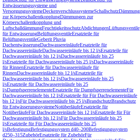
Entwässerungssysteme und
Versorgungssysteme
Deckenverschlusssysteme
Schallschutz
Dämmung
zur Körperschallentkopplung
Dämmungen zur
Körperschallentkopplung und
Luftschalldämmung
Feuchtigkeitsschutz
Abdichtungen
Lüftungsventile
für Entwässerung
Belüftungsventile
Ersatzteile für
Belüftungsventile
Geberit Pluvia
Dachentwässerung
Dachwassereinläufe
Ersatzteile für
Dachwassereinläufe
Dachwassereinläufe bis 12 l/s
Ersatzteile für
Dachwassereinläufe bis 12 l/s
Dachwassereinläufe bis 25
l/s
Ersatzteile für Dachwassereinläufe bis 25 l/s
Dachwassereinläufe
für Rinnen
Ersatzteile für Dachwassereinläufe für
Rinnen
Dachwassereinläufe bis 12 l/s
Ersatzteile für
Dachwassereinläufe bis 12 l/s
Dachwassereinläufe bis 25
l/s
Ersatzteile für Dachwassereinläufe bis 25
l/s
Dampfsperrenelemente
Ersatzteile für Dampfsperrenelemente
Für
Dachwassereinläufe bis 12 l/s
Ersatzteile für Für Dachwassereinläufe
bis 12 l/s
Für Dachwassereinläufe bis 25 l/s
Brandschutz
Brandschutz
für Entwässerungssysteme
Notüberläufe
Ersatzteile für
Notüberläufe
Für Dachwassereinläufe bis 12 l/s
Ersatzteile für Für
Dachwassereinläufe bis 12 l/s
Für Dachwassereinläufe bis 25
l/s
Ersatzteile für Für Dachwassereinläufe bis 25
l/s
Befestigung
Befestigungssystem d40–200
Befestigungssystem
d250–315
Zubehör
Ersatzteile für Zubehör
Für