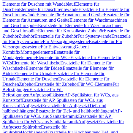
Elemente für Duschen mit Wandablauf
Elemente für
Duschen
Elemente für Duschtrennwände
Ersatzteile für Elemente für
Duschtrennwände
Elemente für Armaturen und Geräte
Ersatzteile für
Elemente für Armaturen und Geräte
Elemente für Waschmaschinen
und Geschirrspüler
Ersatzteile für Elemente für Waschmaschinen
und Geschirrspüler
Elemente für Konsollasten
Zubehör
Ersatzteile für
Zubehör
Zubehör
Ersatzteile für Zubehör
Für Systemwände
Ersatzteile
für Für Systemwände
Für Versorgungssysteme
Ersatzteile für Für
Versorgungssysteme
Für Entwässerung
Geberit
Kombifix
Montageelemente
Ersatzteile für
Montageelemente
Elemente für WCs
Ersatzteile für Elemente für
WCs
Elemente für Waschtische
Ersatzteile für Elemente für
Waschtische
Elemente für Bidets
Ersatzteile für Elemente für
Bidets
Elemente für Urinale
Ersatzteile für Elemente für
Urinale
Elemente für Duschen
Ersatzteile für Elemente für
Duschen
Zubehör
Ersatzteile für Zubehör
Für WC-Elemente
Für
Befestigungen
Ersatzteile für Für
Befestigungen
Aufputzspülkästen
AP-Spülkästen für WCs, aus
Kunststoff
Ersatzteile für AP-Spülkästen für WCs, aus
Kunststoff
Aufgesetzt
Ersatzteile für Aufgesetzt
Tief- und
halbhochhängend
Ersatzteile für Tief- und halbhochhängend
AP-
Spülkästen für WCs, aus Sanitärkeramik
Ersatzteile für AP-
Spülkästen für WCs, aus Sanitärkeramik
Aufgesetzt
Ersatzteile für
Aufgesetzt
Spülrohre
Ersatzteile für
Spülrohre
Hochhängend
Ersatzteile für Hochhängend
Tief- und