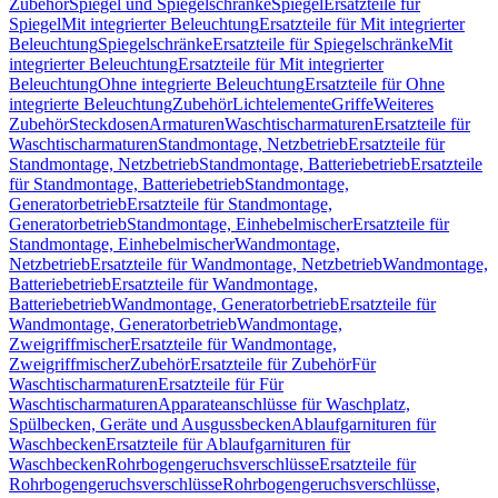
Zubehör
Spiegel und Spiegelschränke
Spiegel
Ersatzteile für
Spiegel
Mit integrierter Beleuchtung
Ersatzteile für Mit integrierter
Beleuchtung
Spiegelschränke
Ersatzteile für Spiegelschränke
Mit
integrierter Beleuchtung
Ersatzteile für Mit integrierter
Beleuchtung
Ohne integrierte Beleuchtung
Ersatzteile für Ohne
integrierte Beleuchtung
Zubehör
Lichtelemente
Griffe
Weiteres
Zubehör
Steckdosen
Armaturen
Waschtischarmaturen
Ersatzteile für
Waschtischarmaturen
Standmontage, Netzbetrieb
Ersatzteile für
Standmontage, Netzbetrieb
Standmontage, Batteriebetrieb
Ersatzteile
für Standmontage, Batteriebetrieb
Standmontage,
Generatorbetrieb
Ersatzteile für Standmontage,
Generatorbetrieb
Standmontage, Einhebelmischer
Ersatzteile für
Standmontage, Einhebelmischer
Wandmontage,
Netzbetrieb
Ersatzteile für Wandmontage, Netzbetrieb
Wandmontage,
Batteriebetrieb
Ersatzteile für Wandmontage,
Batteriebetrieb
Wandmontage, Generatorbetrieb
Ersatzteile für
Wandmontage, Generatorbetrieb
Wandmontage,
Zweigriffmischer
Ersatzteile für Wandmontage,
Zweigriffmischer
Zubehör
Ersatzteile für Zubehör
Für
Waschtischarmaturen
Ersatzteile für Für
Waschtischarmaturen
Apparateanschlüsse für Waschplatz,
Spülbecken, Geräte und Ausgussbecken
Ablaufgarnituren für
Waschbecken
Ersatzteile für Ablaufgarnituren für
Waschbecken
Rohrbogengeruchsverschlüsse
Ersatzteile für
Rohrbogengeruchsverschlüsse
Rohrbogengeruchsverschlüsse,