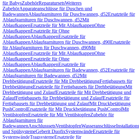
für Babys
Zubehör
Reparatursets
Weiteres
Zubehör
Apparateanschlüsse für Duschen und
Badewannen
Ablaufgarnituren für Duschwannen, d52
Ersatzteile für
Ablaufgarnituren für Duschwannen, d52
Mit
Ablaufkappen
Ersatzteile für Mit Ablaufkappen
Ohne
Ablaufkappen
Ersatzteile für Ohne
Ablaufkappen
Ablaufkappen
Ersatzteile für
Ablaufkappen
Ablaufgarnituren für Duschwannen, d90
Ersatzteile
für Ablaufgarnituren für Duschwannen, d90
Mit
Ablaufkappen
Ersatzteile für Mit Ablaufkappen
Ohne
Ablaufkappen
Ersatzteile für Ohne
Ablaufkappen
Ablaufkappen
Ersatzteile für
Ablaufkappen
Ablaufgarnituren für Badewannen, d52
Ersatzteile für
Ablaufgarnituren für Badewannen, d52
Mit
Drehbetätigung
Ersatzteile für Mit Drehbetätigung
Fertigbausets für
Drehbetätigung
Ersatzteile für Fertigbausets für Drehbetätigung
Mit
Drehbetätigung und Zulauf
Ersatzteile für Mit Drehbetätigung und
Zulauf
Fertigbausets für Drehbetätigung und Zulauf
Ersatzteile für
Fertigbausets für Drehbetätigung und Zulauf
Mit Druckbetätigung
PushControl
Ersatzteile für Mit Druckbetätigung PushControl
Mit
Ventilstopfen
Ersatzteile für Mit Ventilstopfen
Zubehör für
Ablaufgarnituren für
Badewannen
Anschlusssets
Ventilstopfen
Wasseranschlüsse
Installation
und Spülsysteme
Geberit Duofix
Systemwände
Ersatzteile für
Systemwände
Tragsysteme
Ersatzteile für