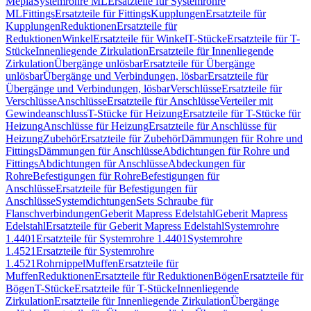
Mepla
Systemrohre ML
Ersatzteile für Systemrohre
ML
Fittings
Ersatzteile für Fittings
Kupplungen
Ersatzteile für
Kupplungen
Reduktionen
Ersatzteile für
Reduktionen
Winkel
Ersatzteile für Winkel
T-Stücke
Ersatzteile für T-
Stücke
Innenliegende Zirkulation
Ersatzteile für Innenliegende
Zirkulation
Übergänge unlösbar
Ersatzteile für Übergänge
unlösbar
Übergänge und Verbindungen, lösbar
Ersatzteile für
Übergänge und Verbindungen, lösbar
Verschlüsse
Ersatzteile für
Verschlüsse
Anschlüsse
Ersatzteile für Anschlüsse
Verteiler mit
Gewindeanschluss
T-Stücke für Heizung
Ersatzteile für T-Stücke für
Heizung
Anschlüsse für Heizung
Ersatzteile für Anschlüsse für
Heizung
Zubehör
Ersatzteile für Zubehör
Dämmungen für Rohre und
Fittings
Dämmungen für Anschlüsse
Abdichtungen für Rohre und
Fittings
Abdichtungen für Anschlüsse
Abdeckungen für
Rohre
Befestigungen für Rohre
Befestigungen für
Anschlüsse
Ersatzteile für Befestigungen für
Anschlüsse
Systemdichtungen
Sets Schraube für
Flanschverbindungen
Geberit Mapress Edelstahl
Geberit Mapress
Edelstahl
Ersatzteile für Geberit Mapress Edelstahl
Systemrohre
1.4401
Ersatzteile für Systemrohre 1.4401
Systemrohre
1.4521
Ersatzteile für Systemrohre
1.4521
Rohrnippel
Muffen
Ersatzteile für
Muffen
Reduktionen
Ersatzteile für Reduktionen
Bögen
Ersatzteile für
Bögen
T-Stücke
Ersatzteile für T-Stücke
Innenliegende
Zirkulation
Ersatzteile für Innenliegende Zirkulation
Übergänge