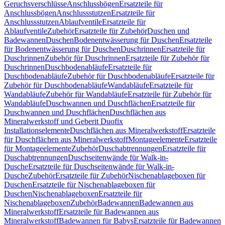
Geruchsverschlüsse
Anschlussbögen
Ersatzteile für
Anschlussbögen
Anschlussstutzen
Ersatzteile für
Anschlussstutzen
Ablaufventile
Ersatzteile für
Ablaufventile
Zubehör
Ersatzteile für Zubehör
Duschen und
Badewannen
Duschen
Bodenentwässerung für Duschen
Ersatzteile
für Bodenentwässerung für Duschen
Duschrinnen
Ersatzteile für
Duschrinnen
Zubehör für Duschrinnen
Ersatzteile für Zubehör für
Duschrinnen
Duschbodenabläufe
Ersatzteile für
Duschbodenabläufe
Zubehör für Duschbodenabläufe
Ersatzteile für
Zubehör für Duschbodenabläufe
Wandabläufe
Ersatzteile für
Wandabläufe
Zubehör für Wandabläufe
Ersatzteile für Zubehör für
Wandabläufe
Duschwannen und Duschflächen
Ersatzteile für
Duschwannen und Duschflächen
Duschflächen aus
Mineralwerkstoff und Geberit Duofix
Installationselemente
Duschflächen aus Mineralwerkstoff
Ersatzteile
für Duschflächen aus Mineralwerkstoff
Montageelemente
Ersatzteile
für Montageelemente
Zubehör
Duschabtrennungen
Ersatzteile für
Duschabtrennungen
Duschseitenwände für Walk-in-
Dusche
Ersatzteile für Duschseitenwände für Walk-in-
Dusche
Zubehör
Ersatzteile für Zubehör
Nischenablageboxen für
Duschen
Ersatzteile für Nischenablageboxen für
Duschen
Nischenablageboxen
Ersatzteile für
Nischenablageboxen
Zubehör
Badewannen
Badewannen aus
Mineralwerkstoff
Ersatzteile für Badewannen aus
Mineralwerkstoff
Badewannen für Babys
Ersatzteile für Badewannen