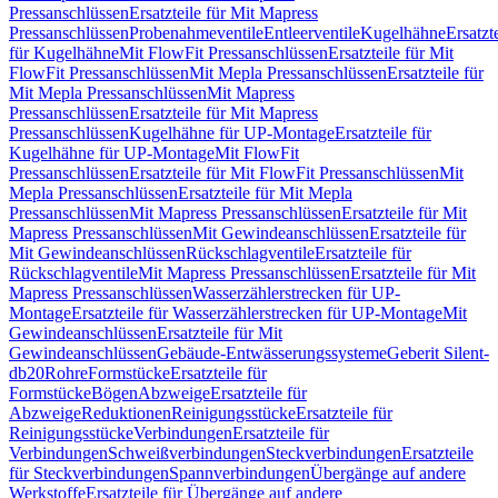
Pressanschlüssen
Ersatzteile für Mit Mapress
Pressanschlüssen
Probenahmeventile
Entleerventile
Kugelhähne
Ersatzt
für Kugelhähne
Mit FlowFit Pressanschlüssen
Ersatzteile für Mit
FlowFit Pressanschlüssen
Mit Mepla Pressanschlüssen
Ersatzteile für
Mit Mepla Pressanschlüssen
Mit Mapress
Pressanschlüssen
Ersatzteile für Mit Mapress
Pressanschlüssen
Kugelhähne für UP-Montage
Ersatzteile für
Kugelhähne für UP-Montage
Mit FlowFit
Pressanschlüssen
Ersatzteile für Mit FlowFit Pressanschlüssen
Mit
Mepla Pressanschlüssen
Ersatzteile für Mit Mepla
Pressanschlüssen
Mit Mapress Pressanschlüssen
Ersatzteile für Mit
Mapress Pressanschlüssen
Mit Gewindeanschlüssen
Ersatzteile für
Mit Gewindeanschlüssen
Rückschlagventile
Ersatzteile für
Rückschlagventile
Mit Mapress Pressanschlüssen
Ersatzteile für Mit
Mapress Pressanschlüssen
Wasserzählerstrecken für UP-
Montage
Ersatzteile für Wasserzählerstrecken für UP-Montage
Mit
Gewindeanschlüssen
Ersatzteile für Mit
Gewindeanschlüssen
Gebäude-Entwässerungssysteme
Geberit Silent-
db20
Rohre
Formstücke
Ersatzteile für
Formstücke
Bögen
Abzweige
Ersatzteile für
Abzweige
Reduktionen
Reinigungsstücke
Ersatzteile für
Reinigungsstücke
Verbindungen
Ersatzteile für
Verbindungen
Schweißverbindungen
Steckverbindungen
Ersatzteile
für Steckverbindungen
Spannverbindungen
Übergänge auf andere
Werkstoffe
Ersatzteile für Übergänge auf andere