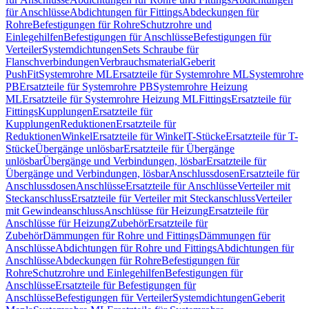
für Anschlüsse
Abdichtungen für Fittings
Abdeckungen für
Rohre
Befestigungen für Rohre
Schutzrohre und
Einlegehilfen
Befestigungen für Anschlüsse
Befestigungen für
Verteiler
Systemdichtungen
Sets Schraube für
Flanschverbindungen
Verbrauchsmaterial
Geberit
PushFit
Systemrohre ML
Ersatzteile für Systemrohre ML
Systemrohre
PB
Ersatzteile für Systemrohre PB
Systemrohre Heizung
ML
Ersatzteile für Systemrohre Heizung ML
Fittings
Ersatzteile für
Fittings
Kupplungen
Ersatzteile für
Kupplungen
Reduktionen
Ersatzteile für
Reduktionen
Winkel
Ersatzteile für Winkel
T-Stücke
Ersatzteile für T-
Stücke
Übergänge unlösbar
Ersatzteile für Übergänge
unlösbar
Übergänge und Verbindungen, lösbar
Ersatzteile für
Übergänge und Verbindungen, lösbar
Anschlussdosen
Ersatzteile für
Anschlussdosen
Anschlüsse
Ersatzteile für Anschlüsse
Verteiler mit
Steckanschluss
Ersatzteile für Verteiler mit Steckanschluss
Verteiler
mit Gewindeanschluss
Anschlüsse für Heizung
Ersatzteile für
Anschlüsse für Heizung
Zubehör
Ersatzteile für
Zubehör
Dämmungen für Rohre und Fittings
Dämmungen für
Anschlüsse
Abdichtungen für Rohre und Fittings
Abdichtungen für
Anschlüsse
Abdeckungen für Rohre
Befestigungen für
Rohre
Schutzrohre und Einlegehilfen
Befestigungen für
Anschlüsse
Ersatzteile für Befestigungen für
Anschlüsse
Befestigungen für Verteiler
Systemdichtungen
Geberit