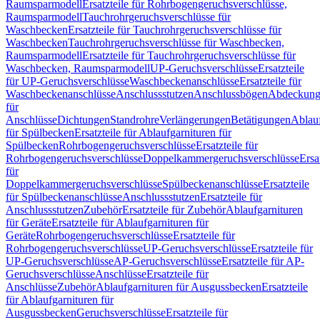
Raumsparmodell
Ersatzteile für Rohrbogengeruchsverschlüsse,
Raumsparmodell
Tauchrohrgeruchsverschlüsse für
Waschbecken
Ersatzteile für Tauchrohrgeruchsverschlüsse für
Waschbecken
Tauchrohrgeruchsverschlüsse für Waschbecken,
Raumsparmodell
Ersatzteile für Tauchrohrgeruchsverschlüsse für
Waschbecken, Raumsparmodell
UP-Geruchsverschlüsse
Ersatzteile
für UP-Geruchsverschlüsse
Waschbeckenanschlüsse
Ersatzteile für
Waschbeckenanschlüsse
Anschlussstutzen
Anschlussbögen
Abdeckung
für
Anschlüsse
Dichtungen
Standrohre
Verlängerungen
Betätigungen
Ablauf
für Spülbecken
Ersatzteile für Ablaufgarnituren für
Spülbecken
Rohrbogengeruchsverschlüsse
Ersatzteile für
Rohrbogengeruchsverschlüsse
Doppelkammergeruchsverschlüsse
Ersa
für
Doppelkammergeruchsverschlüsse
Spülbeckenanschlüsse
Ersatzteile
für Spülbeckenanschlüsse
Anschlussstutzen
Ersatzteile für
Anschlussstutzen
Zubehör
Ersatzteile für Zubehör
Ablaufgarnituren
für Geräte
Ersatzteile für Ablaufgarnituren für
Geräte
Rohrbogengeruchsverschlüsse
Ersatzteile für
Rohrbogengeruchsverschlüsse
UP-Geruchsverschlüsse
Ersatzteile für
UP-Geruchsverschlüsse
AP-Geruchsverschlüsse
Ersatzteile für AP-
Geruchsverschlüsse
Anschlüsse
Ersatzteile für
Anschlüsse
Zubehör
Ablaufgarnituren für Ausgussbecken
Ersatzteile
für Ablaufgarnituren für
Ausgussbecken
Geruchsverschlüsse
Ersatzteile für