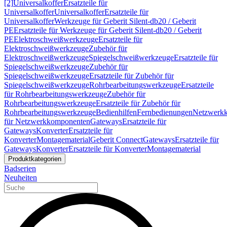
[2]
Universalkoffer
Ersatzteile für
Universalkoffer
Universalkoffer
Ersatzteile für
Universalkoffer
Werkzeuge für Geberit Silent-db20 / Geberit
PE
Ersatzteile für Werkzeuge für Geberit Silent-db20 / Geberit
PE
Elektroschweißwerkzeuge
Ersatzteile für
Elektroschweißwerkzeuge
Zubehör für
Elektroschweißwerkzeuge
Spiegelschweißwerkzeuge
Ersatzteile für
Spiegelschweißwerkzeuge
Zubehör für
Spiegelschweißwerkzeuge
Ersatzteile für Zubehör für
Spiegelschweißwerkzeuge
Rohrbearbeitungswerkzeuge
Ersatzteile
für Rohrbearbeitungswerkzeuge
Zubehör für
Rohrbearbeitungswerkzeuge
Ersatzteile für Zubehör für
Rohrbearbeitungswerkzeuge
Bedienhilfen
Fernbedienungen
Netzwerk
für Netzwerkkomponenten
Gateways
Ersatzteile für
Gateways
Konverter
Ersatzteile für
Konverter
Montagematerial
Geberit Connect
Gateways
Ersatzteile für
Gateways
Konverter
Ersatzteile für Konverter
Montagematerial
Produktkategorien
Badserien
Neuheiten