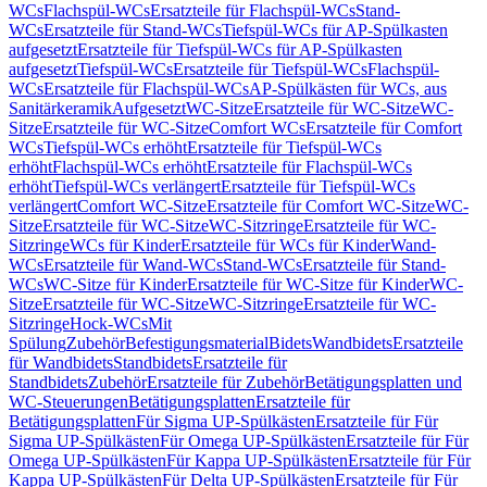
WCs
Flachspül-WCs
Ersatzteile für Flachspül-WCs
Stand-
WCs
Ersatzteile für Stand-WCs
Tiefspül-WCs für AP-Spülkasten
aufgesetzt
Ersatzteile für Tiefspül-WCs für AP-Spülkasten
aufgesetzt
Tiefspül-WCs
Ersatzteile für Tiefspül-WCs
Flachspül-
WCs
Ersatzteile für Flachspül-WCs
AP-Spülkästen für WCs, aus
Sanitärkeramik
Aufgesetzt
WC-Sitze
Ersatzteile für WC-Sitze
WC-
Sitze
Ersatzteile für WC-Sitze
Comfort WCs
Ersatzteile für Comfort
WCs
Tiefspül-WCs erhöht
Ersatzteile für Tiefspül-WCs
erhöht
Flachspül-WCs erhöht
Ersatzteile für Flachspül-WCs
erhöht
Tiefspül-WCs verlängert
Ersatzteile für Tiefspül-WCs
verlängert
Comfort WC-Sitze
Ersatzteile für Comfort WC-Sitze
WC-
Sitze
Ersatzteile für WC-Sitze
WC-Sitzringe
Ersatzteile für WC-
Sitzringe
WCs für Kinder
Ersatzteile für WCs für Kinder
Wand-
WCs
Ersatzteile für Wand-WCs
Stand-WCs
Ersatzteile für Stand-
WCs
WC-Sitze für Kinder
Ersatzteile für WC-Sitze für Kinder
WC-
Sitze
Ersatzteile für WC-Sitze
WC-Sitzringe
Ersatzteile für WC-
Sitzringe
Hock-WCs
Mit
Spülung
Zubehör
Befestigungsmaterial
Bidets
Wandbidets
Ersatzteile
für Wandbidets
Standbidets
Ersatzteile für
Standbidets
Zubehör
Ersatzteile für Zubehör
Betätigungsplatten und
WC-Steuerungen
Betätigungsplatten
Ersatzteile für
Betätigungsplatten
Für Sigma UP-Spülkästen
Ersatzteile für Für
Sigma UP-Spülkästen
Für Omega UP-Spülkästen
Ersatzteile für Für
Omega UP-Spülkästen
Für Kappa UP-Spülkästen
Ersatzteile für Für
Kappa UP-Spülkästen
Für Delta UP-Spülkästen
Ersatzteile für Für