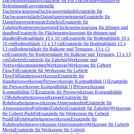
Dachwassereinläufe
Ersatzteile für Für Dachwassereinläufe
Für
Befestigung
Konventionelle
Dachentwässerung
Dachwassereinläufe
Ersatzteile für
Dachwassereinläufe
Dampfsperrenelemente
Ersatzteile für
Dampfsperrenelemente
Zubehör
Ersatzteile für
Zubehör
Bodenentwässerung
Flächenentwässerung für drinnen und
draußen
Ersatzteile für Flächenentwässerung für drinnen und
draußen
Bodenabläufe 10 x 10 cm
Ersatzteile für Bodenabläufe 10 x
10 cm
Bodenabläufe 13 x 13 cm
Ersatzteile für Bodenabläufe 13 x
13 cm
Bodeneinläufe für Balkone und Terrassen, 13 x 13
cm
Ersatzteile für Bodeneinläufe für Balkone und Terrassen, 13 x 13
cm
Zubehör
Ersatzteile für Zubehör
Werkzeuge und
Netzwerkkomponenten
Werkzeuge
Werkzeuge für Geberit
FlowFit
Ersatzteile für Werkzeuge für Geberit
FlowFit
Handpresswerkzeuge
Ersatzteile für
Handpresswerkzeuge
Presswerkzeuge Kompatibilität [1]
Ersatzteile
für Presswerkzeuge Kompatibilität [1]
Presswerkzeuge
Kompatibilität [2]
Ersatzteile für Presswerkzeuge Kompatibilität
[2]
Rohrbearbeitungswerkzeuge
Ersatzteile für
Rohrbearbeitungswerkzeuge
Abpressstopfen
Ersatzteile für
Abpressstopfen
Prüfmittel
Zubehör
Ersatzteile für Zubehör
Werkzeuge
für Geberit PushFit
Ersatzteile für Werkzeuge für Geberit
PushFit
Rohrbearbeitungswerkzeuge
Ersatzteile für
Rohrbearbeitungswerkzeuge
Abpressstopfen
Werkzeuge für Geberit
Mepla
Ersatzteile für Werkzeuge für Geberit