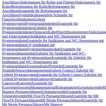
Anschlüsse
Abdichtungen für Rohre und Fittings
Abdeckungen für
Rohre
Befestigungen für Rohre
Befestigungen für
Anschlüsse
Ersatzteile für Befestigungen für
Anschlüsse
Systemdichtungen
Sets Schraube für
Flanschverbindungen
Geberit
Hygienesystem
Hygienespüleinheiten
Ersatzteile für
Hygienespüleinheiten
Zubehör für
Hygienespüleinheiten
Sensoren
Kabel
Durchflussbegrenzer
Abdeckung
und Abdeckplatten
Spülkästen und WC-Steuerungen mit
Hygienespülung
Ersatzteile für Spülkästen und WC-Steuerungen mit
Hygienespülung
UP-Spülkästen mit
Hygienespülung
Hygieneeinbaumodule
Ersatzteile für
Hygieneeinbaumodule
Zubehör für Spülkästen und WC-
Steuerungen mit Hygienespülung
Ersatzteile für Zubehör für
Spülkästen und WC-Steuerungen mit
Hygienespülung
Sensoren
Kabel
Netzteile
Ersatzteile für
Netzteile
Netzwerkkomponenten
Geberit Connect Zubehör für
Geberit Hygienesystem
Ersatzteile für Geberit Connect Zubehör für
Geberit Hygienesystem
Gateways
Ersatzteile für
Gateways
Konverter
Ersatzteile für
Konverter
Sensoren
Montagematerial
Rohrarmaturen
Geradsitzventile
Mi
Mapress Pressanschlüssen
Schrägsitzventile
Ersatzteile für
Schrägsitzventile
Mit FlowFit Pressanschlüssen
Ersatzteile für Mit
FlowFit Pressanschlüssen
Mit Mepla Pressanschlüssen
Ersatzteile für
Mit Mepla Pressanschlüssen
Mit Mapress