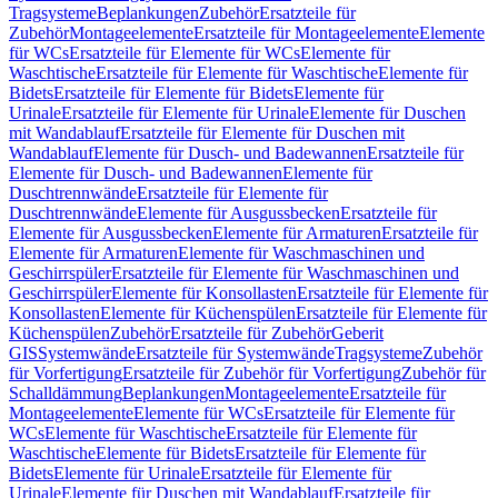
Tragsysteme
Beplankungen
Zubehör
Ersatzteile für
Zubehör
Montageelemente
Ersatzteile für Montageelemente
Elemente
für WCs
Ersatzteile für Elemente für WCs
Elemente für
Waschtische
Ersatzteile für Elemente für Waschtische
Elemente für
Bidets
Ersatzteile für Elemente für Bidets
Elemente für
Urinale
Ersatzteile für Elemente für Urinale
Elemente für Duschen
mit Wandablauf
Ersatzteile für Elemente für Duschen mit
Wandablauf
Elemente für Dusch- und Badewannen
Ersatzteile für
Elemente für Dusch- und Badewannen
Elemente für
Duschtrennwände
Ersatzteile für Elemente für
Duschtrennwände
Elemente für Ausgussbecken
Ersatzteile für
Elemente für Ausgussbecken
Elemente für Armaturen
Ersatzteile für
Elemente für Armaturen
Elemente für Waschmaschinen und
Geschirrspüler
Ersatzteile für Elemente für Waschmaschinen und
Geschirrspüler
Elemente für Konsollasten
Ersatzteile für Elemente für
Konsollasten
Elemente für Küchenspülen
Ersatzteile für Elemente für
Küchenspülen
Zubehör
Ersatzteile für Zubehör
Geberit
GIS
Systemwände
Ersatzteile für Systemwände
Tragsysteme
Zubehör
für Vorfertigung
Ersatzteile für Zubehör für Vorfertigung
Zubehör für
Schalldämmung
Beplankungen
Montageelemente
Ersatzteile für
Montageelemente
Elemente für WCs
Ersatzteile für Elemente für
WCs
Elemente für Waschtische
Ersatzteile für Elemente für
Waschtische
Elemente für Bidets
Ersatzteile für Elemente für
Bidets
Elemente für Urinale
Ersatzteile für Elemente für
Urinale
Elemente für Duschen mit Wandablauf
Ersatzteile für