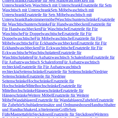
Unterschrank
Ersatzteile für Sets Handwaschbecken mit
Unterschrank
Sets Waschtisch mit Unterschrank
Ersatzteile für Sets
Waschtisch mit Unterschrank
Sets Möbelwaschtisch mit
Unterschrank
Ersatzteile für Sets Möbelwaschtisch mit
Unterschrank
Badezimmermöbel
Waschtischunterschränke
Ersatzteile
für Waschtischunterschränke
Für Handwaschbecken
Ersatzteile für
Für Handwaschbecken
Für Waschtische
Ersatzteile für Für
Waschtische
Für Doppelwaschtische
Ersatzteile für Für
Doppelwaschtische
Für Möbelwaschtische
Ersatzteile für Für
Möbelwaschtische
Für Eckhandwaschbecken
Ersatzteile für Für
Eckhandwaschbecken
Für Eckwaschtische
Ersatzteile für Für
Eckwaschtische
Waschtischplatten
Ersatzteile für
Waschtischplatten
Für Aufsatzwaschtisch Schalenform
Ersatzteile für
Für Aufsatzwaschtisch Schalenform
Für Aufsatzwaschtisch
rechteckig
Ersatzteile für Für Aufsatzwaschtisch
rechteckig
Seitenschränke
Ersatzteile für Seitenschränke
Niedrige
Seitenschränke
Ersatzteile für Niedrige
Seitenschränke
Hochschränke
Ersatzteile für
Hochschränke
Mittelhochschränke
Ersatzteile für
Mittelhochschränke
Hängeschränke
Ersatzteile für
Hängeschränke
Weitere Möbel
Ersatzteile für Weitere
Möbel
Wandablagen
Ersatzteile für Wandablagen
Zubehör
Ersatzteile
für Zubehör
Schubladeneinsätze und Ordnungsboxen
Handtuchhalter
und Handtuchhaken
Lichtelemente
Griffe
Sets
Füße
Magnettafeln
Steckdosen
Ersatzteile für Steckdosen
Weiteres