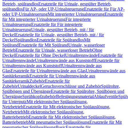
Betrieb, spülrandlos
Ersatzteile für Urinale, gespülter Betrieb,
spülrandlos
Für AP- oder UP-Urinalsteuerung
Ersatzteile für Für AP-
oder UP-Urinalsteuerung
Mit integrierter Urinalsteuerung
Ersatzteile
für Mit integrierter Urinalsteuerung
Für integrierte
Urinalsteuerung
Ersatzteile für Für integrierte
Urinalsteuerung
Urinale, gespülter Betrieb, mit / für
Deckel
Ersatzteile für Urinale, gespülter Betrieb, mit / für
Deckel
Spülrandlos
Ersatzteile für Spülrandlos
Mit
Spülrand
Ersatzteile für Mit Spülrand
Urinale, wasserloser
Betrieb
Ersatzteile für Urinale, wasserloser Betrieb
Ohne
Deckel
Ersatzteile für Ohne Deckel
Urinaltrennwände
Ersatzteile für
Urinaltrennwände
Urinaltrennwände aus Kunststoff
Ersatzteile für
Urinaltrennwände aus Kunststoff
Urinaltrennwände aus
Glas
Ersatzteile für Urinaltrennwände aus Glas
Urinaltrennwände aus
Sanitärkeramik
Ersatzteile für Urinaltrennwände aus
Sanitärkeramik
Zubehör
Ersatzteile für
Zubehör
Urinaldeckel
Geruchsverschlüsse und Zubehör
Spülrohre,
Spülbögen und Übergänge
Ersatzteile für Spülrohre, Spülbögen und
Übergänge
Sprühkopfzubehör
Befestigungsmaterial
Ablaufventile
Spülv
für Unterputz
Mit elektronischer Spülauslösung,
Netzbetrieb
Ersatzteile für Mit elektronischer Spülauslösung,
Netzbetrieb
Mit elektronischer Spülauslösung,
Batteriebetrieb
Ersatzteile für Mit elektronischer Spülauslösung,
Batteriebetrieb
Mit pneumatischer Spülauslösung
Ersatzteile für Mit
pneumatischer Spülauslösung
Basic
Ersatzteile für