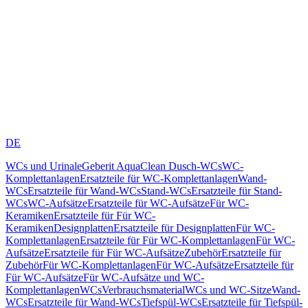
DE
WCs und Urinale
Geberit AquaClean Dusch-WCs
WC-
Komplettanlagen
Ersatzteile für WC-Komplettanlagen
Wand-
WCs
Ersatzteile für Wand-WCs
Stand-WCs
Ersatzteile für Stand-
WCs
WC-Aufsätze
Ersatzteile für WC-Aufsätze
Für WC-
Keramiken
Ersatzteile für Für WC-
Keramiken
Designplatten
Ersatzteile für Designplatten
Für WC-
Komplettanlagen
Ersatzteile für Für WC-Komplettanlagen
Für WC-
Aufsätze
Ersatzteile für Für WC-Aufsätze
Zubehör
Ersatzteile für
Zubehör
Für WC-Komplettanlagen
Für WC-Aufsätze
Ersatzteile für
Für WC-Aufsätze
Für WC-Aufsätze und WC-
Komplettanlagen
WCs
Verbrauchsmaterial
WCs und WC-Sitze
Wand-
WCs
Ersatzteile für Wand-WCs
Tiefspül-WCs
Ersatzteile für Tiefspül-