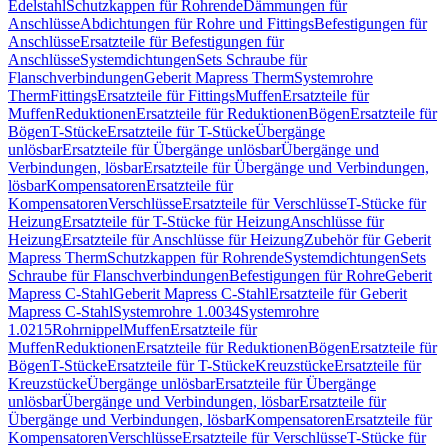
Edelstahl
Schutzkappen für Rohrende
Dämmungen für
Anschlüsse
Abdichtungen für Rohre und Fittings
Befestigungen für
Anschlüsse
Ersatzteile für Befestigungen für
Anschlüsse
Systemdichtungen
Sets Schraube für
Flanschverbindungen
Geberit Mapress Therm
Systemrohre
Therm
Fittings
Ersatzteile für Fittings
Muffen
Ersatzteile für
Muffen
Reduktionen
Ersatzteile für Reduktionen
Bögen
Ersatzteile für
Bögen
T-Stücke
Ersatzteile für T-Stücke
Übergänge
unlösbar
Ersatzteile für Übergänge unlösbar
Übergänge und
Verbindungen, lösbar
Ersatzteile für Übergänge und Verbindungen,
lösbar
Kompensatoren
Ersatzteile für
Kompensatoren
Verschlüsse
Ersatzteile für Verschlüsse
T-Stücke für
Heizung
Ersatzteile für T-Stücke für Heizung
Anschlüsse für
Heizung
Ersatzteile für Anschlüsse für Heizung
Zubehör für Geberit
Mapress Therm
Schutzkappen für Rohrende
Systemdichtungen
Sets
Schraube für Flanschverbindungen
Befestigungen für Rohre
Geberit
Mapress C-Stahl
Geberit Mapress C-Stahl
Ersatzteile für Geberit
Mapress C-Stahl
Systemrohre 1.0034
Systemrohre
1.0215
Rohrnippel
Muffen
Ersatzteile für
Muffen
Reduktionen
Ersatzteile für Reduktionen
Bögen
Ersatzteile für
Bögen
T-Stücke
Ersatzteile für T-Stücke
Kreuzstücke
Ersatzteile für
Kreuzstücke
Übergänge unlösbar
Ersatzteile für Übergänge
unlösbar
Übergänge und Verbindungen, lösbar
Ersatzteile für
Übergänge und Verbindungen, lösbar
Kompensatoren
Ersatzteile für
Kompensatoren
Verschlüsse
Ersatzteile für Verschlüsse
T-Stücke für