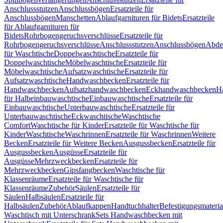
Anschlussstutzen
Anschlussbögen
Ersatzteile für
Anschlussbögen
Manschetten
Ablaufgarnituren für Bidets
Ersatzteile
für Ablaufgarnituren für
Bidets
Rohrbogengeruchsverschlüsse
Ersatzteile für
Rohrbogengeruchsverschlüsse
Anschlussstutzen
Anschlussbögen
Abde
für Waschtische
Doppelwaschtische
Ersatzteile für
Doppelwaschtische
Möbelwaschtische
Ersatzteile für
Möbelwaschtische
Aufsatzwaschtische
Ersatzteile für
Aufsatzwaschtische
Handwaschbecken
Ersatzteile für
Handwaschbecken
Aufsatzhandwaschbecken
Eckhandwaschbecken
H
für Halbeinbauwaschtische
Einbauwaschtische
Ersatzteile für
Einbauwaschtische
Unterbauwaschtische
Ersatzteile für
Unterbauwaschtische
Eckwaschtische
Waschtische
Comfort
Waschtische für Kinder
Ersatzteile für Waschtische für
Kinder
Waschtische
Waschrinnen
Ersatzteile für Waschrinnen
Weitere
Becken
Ersatzteile für Weitere Becken
Ausgussbecken
Ersatzteile für
Ausgussbecken
Ausgüsse
Ersatzteile für
Ausgüsse
Mehrzweckbecken
Ersatzteile für
Mehrzweckbecken
Gipsfangbecken
Waschtische für
Klassenräume
Ersatzteile für Waschtische für
Klassenräume
Zubehör
Säulen
Ersatzteile für
Säulen
Halbsäulen
Ersatzteile für
Halbsäulen
Zubehör
Ablaufkappen
Handtuchhalter
Befestigungsmateria
Waschtisch mit Unterschrank
Sets Handwaschbecken mit