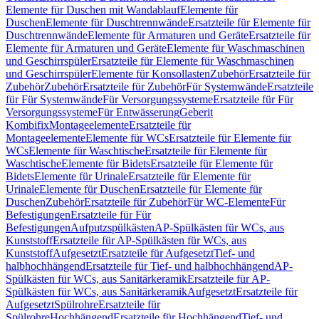
Elemente für Duschen mit Wandablauf
Elemente für
Duschen
Elemente für Duschtrennwände
Ersatzteile für Elemente für
Duschtrennwände
Elemente für Armaturen und Geräte
Ersatzteile für
Elemente für Armaturen und Geräte
Elemente für Waschmaschinen
und Geschirrspüler
Ersatzteile für Elemente für Waschmaschinen
und Geschirrspüler
Elemente für Konsollasten
Zubehör
Ersatzteile für
Zubehör
Zubehör
Ersatzteile für Zubehör
Für Systemwände
Ersatzteile
für Für Systemwände
Für Versorgungssysteme
Ersatzteile für Für
Versorgungssysteme
Für Entwässerung
Geberit
Kombifix
Montageelemente
Ersatzteile für
Montageelemente
Elemente für WCs
Ersatzteile für Elemente für
WCs
Elemente für Waschtische
Ersatzteile für Elemente für
Waschtische
Elemente für Bidets
Ersatzteile für Elemente für
Bidets
Elemente für Urinale
Ersatzteile für Elemente für
Urinale
Elemente für Duschen
Ersatzteile für Elemente für
Duschen
Zubehör
Ersatzteile für Zubehör
Für WC-Elemente
Für
Befestigungen
Ersatzteile für Für
Befestigungen
Aufputzspülkästen
AP-Spülkästen für WCs, aus
Kunststoff
Ersatzteile für AP-Spülkästen für WCs, aus
Kunststoff
Aufgesetzt
Ersatzteile für Aufgesetzt
Tief- und
halbhochhängend
Ersatzteile für Tief- und halbhochhängend
AP-
Spülkästen für WCs, aus Sanitärkeramik
Ersatzteile für AP-
Spülkästen für WCs, aus Sanitärkeramik
Aufgesetzt
Ersatzteile für
Aufgesetzt
Spülrohre
Ersatzteile für
Spülrohre
Hochhängend
Ersatzteile für Hochhängend
Tief- und