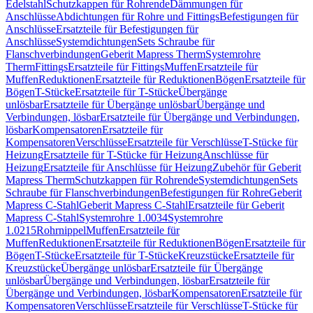
Edelstahl
Schutzkappen für Rohrende
Dämmungen für
Anschlüsse
Abdichtungen für Rohre und Fittings
Befestigungen für
Anschlüsse
Ersatzteile für Befestigungen für
Anschlüsse
Systemdichtungen
Sets Schraube für
Flanschverbindungen
Geberit Mapress Therm
Systemrohre
Therm
Fittings
Ersatzteile für Fittings
Muffen
Ersatzteile für
Muffen
Reduktionen
Ersatzteile für Reduktionen
Bögen
Ersatzteile für
Bögen
T-Stücke
Ersatzteile für T-Stücke
Übergänge
unlösbar
Ersatzteile für Übergänge unlösbar
Übergänge und
Verbindungen, lösbar
Ersatzteile für Übergänge und Verbindungen,
lösbar
Kompensatoren
Ersatzteile für
Kompensatoren
Verschlüsse
Ersatzteile für Verschlüsse
T-Stücke für
Heizung
Ersatzteile für T-Stücke für Heizung
Anschlüsse für
Heizung
Ersatzteile für Anschlüsse für Heizung
Zubehör für Geberit
Mapress Therm
Schutzkappen für Rohrende
Systemdichtungen
Sets
Schraube für Flanschverbindungen
Befestigungen für Rohre
Geberit
Mapress C-Stahl
Geberit Mapress C-Stahl
Ersatzteile für Geberit
Mapress C-Stahl
Systemrohre 1.0034
Systemrohre
1.0215
Rohrnippel
Muffen
Ersatzteile für
Muffen
Reduktionen
Ersatzteile für Reduktionen
Bögen
Ersatzteile für
Bögen
T-Stücke
Ersatzteile für T-Stücke
Kreuzstücke
Ersatzteile für
Kreuzstücke
Übergänge unlösbar
Ersatzteile für Übergänge
unlösbar
Übergänge und Verbindungen, lösbar
Ersatzteile für
Übergänge und Verbindungen, lösbar
Kompensatoren
Ersatzteile für
Kompensatoren
Verschlüsse
Ersatzteile für Verschlüsse
T-Stücke für