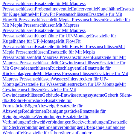
Pressanschlüssen
Ersatzteile für Mit Mapress
Pressanschlüssen
Probenahmeventile
Entleerventile
Kugelhähne
Ersatzt
für Kugelhähne
Mit FlowFit Pressanschlüssen
Ersatzteile für Mit
FlowFit Pressanschlüssen
Mit Mepla Pressanschlüssen
Ersatzteile für
Mit Mepla Pressanschlüssen
Mit Mapress
Pressanschlüssen
Ersatzteile für Mit Mapress
Pressanschlüssen
Kugelhähne für UP-Montage
Ersatzteile für
Kugelhähne für UP-Montage
Mit FlowFit
Pressanschlüssen
Ersatzteile für Mit FlowFit Pressanschlüssen
Mit
Mepla Pressanschlüssen
Ersatzteile für Mit Mepla
Pressanschlüssen
Mit Mapress Pressanschlüssen
Ersatzteile für Mit
Mapress Pressanschlüssen
Mit Gewindeanschlüssen
Ersatzteile für
Mit Gewindeanschlüssen
Rückschlagventile
Ersatzteile für
Rückschlagventile
Mit Mapress Pressanschlüssen
Ersatzteile für Mit
Mapress Pressanschlüssen
Wasserzählerstrecken für UP-
Montage
Ersatzteile für Wasserzählerstrecken für UP-Montage
Mit
Gewindeanschlüssen
Ersatzteile für Mit
Gewindeanschlüssen
Gebäude-Entwässerungssysteme
Geberit Silent-
db20
Rohre
Formstücke
Ersatzteile für
Formstücke
Bögen
Abzweige
Ersatzteile für
Abzweige
Reduktionen
Reinigungsstücke
Ersatzteile für
Reinigungsstücke
Verbindungen
Ersatzteile für
Verbindungen
Schweißverbindungen
Steckverbindungen
Ersatzteile
für Steckverbindungen
Spannverbindungen
Übergänge auf andere
Werkstoffe
Ersatzteile für Übergänge auf andere