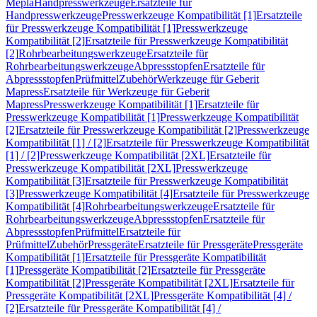
Mepla
Handpresswerkzeuge
Ersatzteile für
Handpresswerkzeuge
Presswerkzeuge Kompatibilität [1]
Ersatzteile
für Presswerkzeuge Kompatibilität [1]
Presswerkzeuge
Kompatibilität [2]
Ersatzteile für Presswerkzeuge Kompatibilität
[2]
Rohrbearbeitungswerkzeuge
Ersatzteile für
Rohrbearbeitungswerkzeuge
Abpressstopfen
Ersatzteile für
Abpressstopfen
Prüfmittel
Zubehör
Werkzeuge für Geberit
Mapress
Ersatzteile für Werkzeuge für Geberit
Mapress
Presswerkzeuge Kompatibilität [1]
Ersatzteile für
Presswerkzeuge Kompatibilität [1]
Presswerkzeuge Kompatibilität
[2]
Ersatzteile für Presswerkzeuge Kompatibilität [2]
Presswerkzeuge
Kompatibilität [1] / [2]
Ersatzteile für Presswerkzeuge Kompatibilität
[1] / [2]
Presswerkzeuge Kompatibilität [2XL]
Ersatzteile für
Presswerkzeuge Kompatibilität [2XL]
Presswerkzeuge
Kompatibilität [3]
Ersatzteile für Presswerkzeuge Kompatibilität
[3]
Presswerkzeuge Kompatibilität [4]
Ersatzteile für Presswerkzeuge
Kompatibilität [4]
Rohrbearbeitungswerkzeuge
Ersatzteile für
Rohrbearbeitungswerkzeuge
Abpressstopfen
Ersatzteile für
Abpressstopfen
Prüfmittel
Ersatzteile für
Prüfmittel
Zubehör
Pressgeräte
Ersatzteile für Pressgeräte
Pressgeräte
Kompatibilität [1]
Ersatzteile für Pressgeräte Kompatibilität
[1]
Pressgeräte Kompatibilität [2]
Ersatzteile für Pressgeräte
Kompatibilität [2]
Pressgeräte Kompatibilität [2XL]
Ersatzteile für
Pressgeräte Kompatibilität [2XL]
Pressgeräte Kompatibilität [4] /
[2]
Ersatzteile für Pressgeräte Kompatibilität [4] /