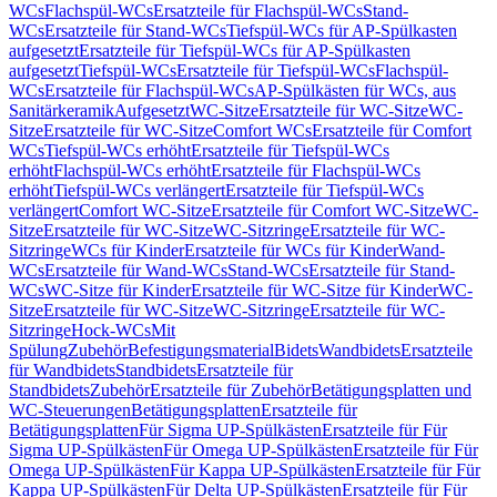
WCs
Flachspül-WCs
Ersatzteile für Flachspül-WCs
Stand-
WCs
Ersatzteile für Stand-WCs
Tiefspül-WCs für AP-Spülkasten
aufgesetzt
Ersatzteile für Tiefspül-WCs für AP-Spülkasten
aufgesetzt
Tiefspül-WCs
Ersatzteile für Tiefspül-WCs
Flachspül-
WCs
Ersatzteile für Flachspül-WCs
AP-Spülkästen für WCs, aus
Sanitärkeramik
Aufgesetzt
WC-Sitze
Ersatzteile für WC-Sitze
WC-
Sitze
Ersatzteile für WC-Sitze
Comfort WCs
Ersatzteile für Comfort
WCs
Tiefspül-WCs erhöht
Ersatzteile für Tiefspül-WCs
erhöht
Flachspül-WCs erhöht
Ersatzteile für Flachspül-WCs
erhöht
Tiefspül-WCs verlängert
Ersatzteile für Tiefspül-WCs
verlängert
Comfort WC-Sitze
Ersatzteile für Comfort WC-Sitze
WC-
Sitze
Ersatzteile für WC-Sitze
WC-Sitzringe
Ersatzteile für WC-
Sitzringe
WCs für Kinder
Ersatzteile für WCs für Kinder
Wand-
WCs
Ersatzteile für Wand-WCs
Stand-WCs
Ersatzteile für Stand-
WCs
WC-Sitze für Kinder
Ersatzteile für WC-Sitze für Kinder
WC-
Sitze
Ersatzteile für WC-Sitze
WC-Sitzringe
Ersatzteile für WC-
Sitzringe
Hock-WCs
Mit
Spülung
Zubehör
Befestigungsmaterial
Bidets
Wandbidets
Ersatzteile
für Wandbidets
Standbidets
Ersatzteile für
Standbidets
Zubehör
Ersatzteile für Zubehör
Betätigungsplatten und
WC-Steuerungen
Betätigungsplatten
Ersatzteile für
Betätigungsplatten
Für Sigma UP-Spülkästen
Ersatzteile für Für
Sigma UP-Spülkästen
Für Omega UP-Spülkästen
Ersatzteile für Für
Omega UP-Spülkästen
Für Kappa UP-Spülkästen
Ersatzteile für Für
Kappa UP-Spülkästen
Für Delta UP-Spülkästen
Ersatzteile für Für