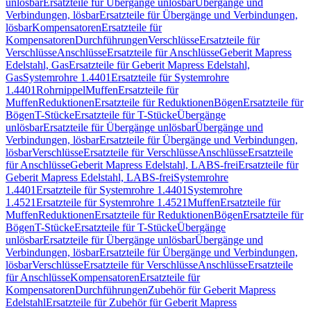
unlösbar
Ersatzteile für Übergänge unlösbar
Übergänge und
Verbindungen, lösbar
Ersatzteile für Übergänge und Verbindungen,
lösbar
Kompensatoren
Ersatzteile für
Kompensatoren
Durchführungen
Verschlüsse
Ersatzteile für
Verschlüsse
Anschlüsse
Ersatzteile für Anschlüsse
Geberit Mapress
Edelstahl, Gas
Ersatzteile für Geberit Mapress Edelstahl,
Gas
Systemrohre 1.4401
Ersatzteile für Systemrohre
1.4401
Rohrnippel
Muffen
Ersatzteile für
Muffen
Reduktionen
Ersatzteile für Reduktionen
Bögen
Ersatzteile für
Bögen
T-Stücke
Ersatzteile für T-Stücke
Übergänge
unlösbar
Ersatzteile für Übergänge unlösbar
Übergänge und
Verbindungen, lösbar
Ersatzteile für Übergänge und Verbindungen,
lösbar
Verschlüsse
Ersatzteile für Verschlüsse
Anschlüsse
Ersatzteile
für Anschlüsse
Geberit Mapress Edelstahl, LABS-frei
Ersatzteile für
Geberit Mapress Edelstahl, LABS-frei
Systemrohre
1.4401
Ersatzteile für Systemrohre 1.4401
Systemrohre
1.4521
Ersatzteile für Systemrohre 1.4521
Muffen
Ersatzteile für
Muffen
Reduktionen
Ersatzteile für Reduktionen
Bögen
Ersatzteile für
Bögen
T-Stücke
Ersatzteile für T-Stücke
Übergänge
unlösbar
Ersatzteile für Übergänge unlösbar
Übergänge und
Verbindungen, lösbar
Ersatzteile für Übergänge und Verbindungen,
lösbar
Verschlüsse
Ersatzteile für Verschlüsse
Anschlüsse
Ersatzteile
für Anschlüsse
Kompensatoren
Ersatzteile für
Kompensatoren
Durchführungen
Zubehör für Geberit Mapress
Edelstahl
Ersatzteile für Zubehör für Geberit Mapress