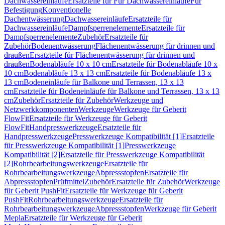
Dachwassereinläufe
Ersatzteile für Für Dachwassereinläufe
Für
Befestigung
Konventionelle
Dachentwässerung
Dachwassereinläufe
Ersatzteile für
Dachwassereinläufe
Dampfsperrenelemente
Ersatzteile für
Dampfsperrenelemente
Zubehör
Ersatzteile für
Zubehör
Bodenentwässerung
Flächenentwässerung für drinnen und
draußen
Ersatzteile für Flächenentwässerung für drinnen und
draußen
Bodenabläufe 10 x 10 cm
Ersatzteile für Bodenabläufe 10 x
10 cm
Bodenabläufe 13 x 13 cm
Ersatzteile für Bodenabläufe 13 x
13 cm
Bodeneinläufe für Balkone und Terrassen, 13 x 13
cm
Ersatzteile für Bodeneinläufe für Balkone und Terrassen, 13 x 13
cm
Zubehör
Ersatzteile für Zubehör
Werkzeuge und
Netzwerkkomponenten
Werkzeuge
Werkzeuge für Geberit
FlowFit
Ersatzteile für Werkzeuge für Geberit
FlowFit
Handpresswerkzeuge
Ersatzteile für
Handpresswerkzeuge
Presswerkzeuge Kompatibilität [1]
Ersatzteile
für Presswerkzeuge Kompatibilität [1]
Presswerkzeuge
Kompatibilität [2]
Ersatzteile für Presswerkzeuge Kompatibilität
[2]
Rohrbearbeitungswerkzeuge
Ersatzteile für
Rohrbearbeitungswerkzeuge
Abpressstopfen
Ersatzteile für
Abpressstopfen
Prüfmittel
Zubehör
Ersatzteile für Zubehör
Werkzeuge
für Geberit PushFit
Ersatzteile für Werkzeuge für Geberit
PushFit
Rohrbearbeitungswerkzeuge
Ersatzteile für
Rohrbearbeitungswerkzeuge
Abpressstopfen
Werkzeuge für Geberit
Mepla
Ersatzteile für Werkzeuge für Geberit