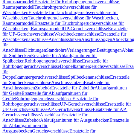
Raumsparmodell
Ersatzteile für Rohrbogengeruchsverschlüsse,
Raumsparmodell
Tauchrohrgeruchsverschlüsse für
Waschbecken
Ersatzteile für Tauchrohrgeruchsverschlüsse für
Waschbecken
Tauchrohrgeruchsverschlüsse für Waschbecken,
Raumsparmodell
Ersatzteile für Tauchrohrgeruchsverschlüsse für
Waschbecken, Raumsparmodell
UP-Geruchsverschlüsse
Ersatzteile
für UP-Geruchsverschlüsse
Waschbeckenanschlüsse
Ersatzteile für
Waschbeckenanschlüsse
Anschlussstutzen
Anschlussbögen
Abdeckung
für
Anschlüsse
Dichtungen
Standrohre
Verlängerungen
Betätigungen
Ablauf
für Spülbecken
Ersatzteile für Ablaufgarnituren für
Spülbecken
Rohrbogengeruchsverschlüsse
Ersatzteile für
Rohrbogengeruchsverschlüsse
Doppelkammergeruchsverschlüsse
Ersa
für
Doppelkammergeruchsverschlüsse
Spülbeckenanschlüsse
Ersatzteile
für Spülbeckenanschlüsse
Anschlussstutzen
Ersatzteile für
Anschlussstutzen
Zubehör
Ersatzteile für Zubehör
Ablaufgarnituren
für Geräte
Ersatzteile für Ablaufgarnituren für
Geräte
Rohrbogengeruchsverschlüsse
Ersatzteile für
Rohrbogengeruchsverschlüsse
UP-Geruchsverschlüsse
Ersatzteile für
UP-Geruchsverschlüsse
AP-Geruchsverschlüsse
Ersatzteile für AP-
Geruchsverschlüsse
Anschlüsse
Ersatzteile für
Anschlüsse
Zubehör
Ablaufgarnituren für Ausgussbecken
Ersatzteile
für Ablaufgarnituren für
Ausgussbecken
Geruchsverschlüsse
Ersatzteile für