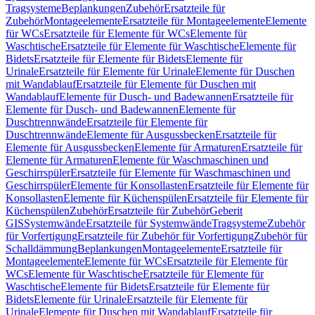
Tragsysteme
Beplankungen
Zubehör
Ersatzteile für
Zubehör
Montageelemente
Ersatzteile für Montageelemente
Elemente
für WCs
Ersatzteile für Elemente für WCs
Elemente für
Waschtische
Ersatzteile für Elemente für Waschtische
Elemente für
Bidets
Ersatzteile für Elemente für Bidets
Elemente für
Urinale
Ersatzteile für Elemente für Urinale
Elemente für Duschen
mit Wandablauf
Ersatzteile für Elemente für Duschen mit
Wandablauf
Elemente für Dusch- und Badewannen
Ersatzteile für
Elemente für Dusch- und Badewannen
Elemente für
Duschtrennwände
Ersatzteile für Elemente für
Duschtrennwände
Elemente für Ausgussbecken
Ersatzteile für
Elemente für Ausgussbecken
Elemente für Armaturen
Ersatzteile für
Elemente für Armaturen
Elemente für Waschmaschinen und
Geschirrspüler
Ersatzteile für Elemente für Waschmaschinen und
Geschirrspüler
Elemente für Konsollasten
Ersatzteile für Elemente für
Konsollasten
Elemente für Küchenspülen
Ersatzteile für Elemente für
Küchenspülen
Zubehör
Ersatzteile für Zubehör
Geberit
GIS
Systemwände
Ersatzteile für Systemwände
Tragsysteme
Zubehör
für Vorfertigung
Ersatzteile für Zubehör für Vorfertigung
Zubehör für
Schalldämmung
Beplankungen
Montageelemente
Ersatzteile für
Montageelemente
Elemente für WCs
Ersatzteile für Elemente für
WCs
Elemente für Waschtische
Ersatzteile für Elemente für
Waschtische
Elemente für Bidets
Ersatzteile für Elemente für
Bidets
Elemente für Urinale
Ersatzteile für Elemente für
Urinale
Elemente für Duschen mit Wandablauf
Ersatzteile für