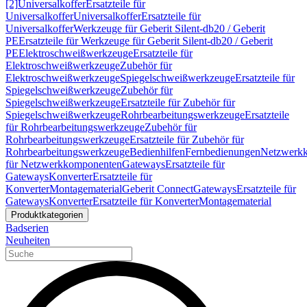
[2]
Universalkoffer
Ersatzteile für
Universalkoffer
Universalkoffer
Ersatzteile für
Universalkoffer
Werkzeuge für Geberit Silent-db20 / Geberit
PE
Ersatzteile für Werkzeuge für Geberit Silent-db20 / Geberit
PE
Elektroschweißwerkzeuge
Ersatzteile für
Elektroschweißwerkzeuge
Zubehör für
Elektroschweißwerkzeuge
Spiegelschweißwerkzeuge
Ersatzteile für
Spiegelschweißwerkzeuge
Zubehör für
Spiegelschweißwerkzeuge
Ersatzteile für Zubehör für
Spiegelschweißwerkzeuge
Rohrbearbeitungswerkzeuge
Ersatzteile
für Rohrbearbeitungswerkzeuge
Zubehör für
Rohrbearbeitungswerkzeuge
Ersatzteile für Zubehör für
Rohrbearbeitungswerkzeuge
Bedienhilfen
Fernbedienungen
Netzwerk
für Netzwerkkomponenten
Gateways
Ersatzteile für
Gateways
Konverter
Ersatzteile für
Konverter
Montagematerial
Geberit Connect
Gateways
Ersatzteile für
Gateways
Konverter
Ersatzteile für Konverter
Montagematerial
Produktkategorien
Badserien
Neuheiten