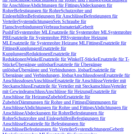
für Anschlüsse
Abdichtungen für Fittings
Abdeckungen für
Rohre
Befestigungen für Rohre
Schutzrohre und
Einlegehilfen
Befestigungen für Anschlüsse
Befestigungen für
Verteiler
Systemdichtungen
Sets Schraube für
Flanschverbindungen
Verbrauchsmaterial
Geberit
PushFit
Systemrohre ML
Ersatzteile für Systemrohre ML
Systemrohre
PB
Ersatzteile für Systemrohre PB
Systemrohre Heizung
ML
Ersatzteile für Systemrohre Heizung ML
Fittings
Ersatzteile für
Fittings
Kupplungen
Ersatzteile für
Kupplungen
Reduktionen
Ersatzteile für
Reduktionen
Winkel
Ersatzteile für Winkel
T-Stücke
Ersatzteile für T-
Stücke
Übergänge unlösbar
Ersatzteile für Übergänge
unlösbar
Übergänge und Verbindungen, lösbar
Ersatzteile für
Übergänge und Verbindungen, lösbar
Anschlussdosen
Ersatzteile für
Anschlussdosen
Anschlüsse
Ersatzteile für Anschlüsse
Verteiler mit
Steckanschluss
Ersatzteile für Verteiler mit Steckanschluss
Verteiler
mit Gewindeanschluss
Anschlüsse für Heizung
Ersatzteile für
Anschlüsse für Heizung
Zubehör
Ersatzteile für
Zubehör
Dämmungen für Rohre und Fittings
Dämmungen für
Anschlüsse
Abdichtungen für Rohre und Fittings
Abdichtungen für
Anschlüsse
Abdeckungen für Rohre
Befestigungen für
Rohre
Schutzrohre und Einlegehilfen
Befestigungen für
Anschlüsse
Ersatzteile für Befestigungen für
Anschlüsse
Befestigungen für Verteiler
Systemdichtungen
Geberit