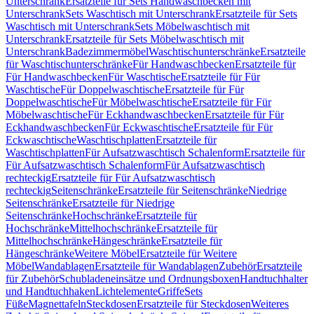
Unterschrank
Ersatzteile für Sets Handwaschbecken mit
Unterschrank
Sets Waschtisch mit Unterschrank
Ersatzteile für Sets
Waschtisch mit Unterschrank
Sets Möbelwaschtisch mit
Unterschrank
Ersatzteile für Sets Möbelwaschtisch mit
Unterschrank
Badezimmermöbel
Waschtischunterschränke
Ersatzteile
für Waschtischunterschränke
Für Handwaschbecken
Ersatzteile für
Für Handwaschbecken
Für Waschtische
Ersatzteile für Für
Waschtische
Für Doppelwaschtische
Ersatzteile für Für
Doppelwaschtische
Für Möbelwaschtische
Ersatzteile für Für
Möbelwaschtische
Für Eckhandwaschbecken
Ersatzteile für Für
Eckhandwaschbecken
Für Eckwaschtische
Ersatzteile für Für
Eckwaschtische
Waschtischplatten
Ersatzteile für
Waschtischplatten
Für Aufsatzwaschtisch Schalenform
Ersatzteile für
Für Aufsatzwaschtisch Schalenform
Für Aufsatzwaschtisch
rechteckig
Ersatzteile für Für Aufsatzwaschtisch
rechteckig
Seitenschränke
Ersatzteile für Seitenschränke
Niedrige
Seitenschränke
Ersatzteile für Niedrige
Seitenschränke
Hochschränke
Ersatzteile für
Hochschränke
Mittelhochschränke
Ersatzteile für
Mittelhochschränke
Hängeschränke
Ersatzteile für
Hängeschränke
Weitere Möbel
Ersatzteile für Weitere
Möbel
Wandablagen
Ersatzteile für Wandablagen
Zubehör
Ersatzteile
für Zubehör
Schubladeneinsätze und Ordnungsboxen
Handtuchhalter
und Handtuchhaken
Lichtelemente
Griffe
Sets
Füße
Magnettafeln
Steckdosen
Ersatzteile für Steckdosen
Weiteres