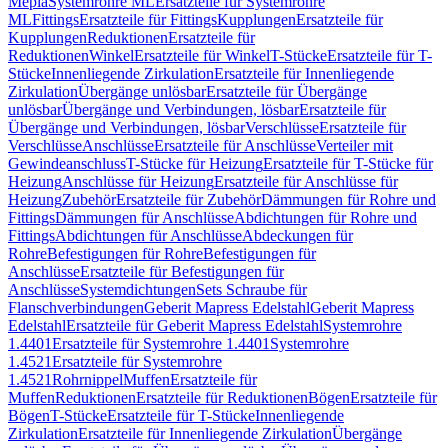
Mepla
Systemrohre ML
Ersatzteile für Systemrohre
ML
Fittings
Ersatzteile für Fittings
Kupplungen
Ersatzteile für
Kupplungen
Reduktionen
Ersatzteile für
Reduktionen
Winkel
Ersatzteile für Winkel
T-Stücke
Ersatzteile für T-
Stücke
Innenliegende Zirkulation
Ersatzteile für Innenliegende
Zirkulation
Übergänge unlösbar
Ersatzteile für Übergänge
unlösbar
Übergänge und Verbindungen, lösbar
Ersatzteile für
Übergänge und Verbindungen, lösbar
Verschlüsse
Ersatzteile für
Verschlüsse
Anschlüsse
Ersatzteile für Anschlüsse
Verteiler mit
Gewindeanschluss
T-Stücke für Heizung
Ersatzteile für T-Stücke für
Heizung
Anschlüsse für Heizung
Ersatzteile für Anschlüsse für
Heizung
Zubehör
Ersatzteile für Zubehör
Dämmungen für Rohre und
Fittings
Dämmungen für Anschlüsse
Abdichtungen für Rohre und
Fittings
Abdichtungen für Anschlüsse
Abdeckungen für
Rohre
Befestigungen für Rohre
Befestigungen für
Anschlüsse
Ersatzteile für Befestigungen für
Anschlüsse
Systemdichtungen
Sets Schraube für
Flanschverbindungen
Geberit Mapress Edelstahl
Geberit Mapress
Edelstahl
Ersatzteile für Geberit Mapress Edelstahl
Systemrohre
1.4401
Ersatzteile für Systemrohre 1.4401
Systemrohre
1.4521
Ersatzteile für Systemrohre
1.4521
Rohrnippel
Muffen
Ersatzteile für
Muffen
Reduktionen
Ersatzteile für Reduktionen
Bögen
Ersatzteile für
Bögen
T-Stücke
Ersatzteile für T-Stücke
Innenliegende
Zirkulation
Ersatzteile für Innenliegende Zirkulation
Übergänge