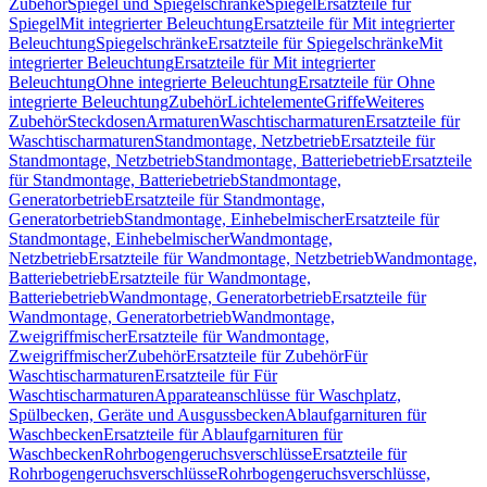
Zubehör
Spiegel und Spiegelschränke
Spiegel
Ersatzteile für
Spiegel
Mit integrierter Beleuchtung
Ersatzteile für Mit integrierter
Beleuchtung
Spiegelschränke
Ersatzteile für Spiegelschränke
Mit
integrierter Beleuchtung
Ersatzteile für Mit integrierter
Beleuchtung
Ohne integrierte Beleuchtung
Ersatzteile für Ohne
integrierte Beleuchtung
Zubehör
Lichtelemente
Griffe
Weiteres
Zubehör
Steckdosen
Armaturen
Waschtischarmaturen
Ersatzteile für
Waschtischarmaturen
Standmontage, Netzbetrieb
Ersatzteile für
Standmontage, Netzbetrieb
Standmontage, Batteriebetrieb
Ersatzteile
für Standmontage, Batteriebetrieb
Standmontage,
Generatorbetrieb
Ersatzteile für Standmontage,
Generatorbetrieb
Standmontage, Einhebelmischer
Ersatzteile für
Standmontage, Einhebelmischer
Wandmontage,
Netzbetrieb
Ersatzteile für Wandmontage, Netzbetrieb
Wandmontage,
Batteriebetrieb
Ersatzteile für Wandmontage,
Batteriebetrieb
Wandmontage, Generatorbetrieb
Ersatzteile für
Wandmontage, Generatorbetrieb
Wandmontage,
Zweigriffmischer
Ersatzteile für Wandmontage,
Zweigriffmischer
Zubehör
Ersatzteile für Zubehör
Für
Waschtischarmaturen
Ersatzteile für Für
Waschtischarmaturen
Apparateanschlüsse für Waschplatz,
Spülbecken, Geräte und Ausgussbecken
Ablaufgarnituren für
Waschbecken
Ersatzteile für Ablaufgarnituren für
Waschbecken
Rohrbogengeruchsverschlüsse
Ersatzteile für
Rohrbogengeruchsverschlüsse
Rohrbogengeruchsverschlüsse,