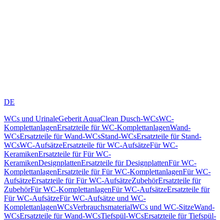
DE
WCs und Urinale
Geberit AquaClean Dusch-WCs
WC-
Komplettanlagen
Ersatzteile für WC-Komplettanlagen
Wand-
WCs
Ersatzteile für Wand-WCs
Stand-WCs
Ersatzteile für Stand-
WCs
WC-Aufsätze
Ersatzteile für WC-Aufsätze
Für WC-
Keramiken
Ersatzteile für Für WC-
Keramiken
Designplatten
Ersatzteile für Designplatten
Für WC-
Komplettanlagen
Ersatzteile für Für WC-Komplettanlagen
Für WC-
Aufsätze
Ersatzteile für Für WC-Aufsätze
Zubehör
Ersatzteile für
Zubehör
Für WC-Komplettanlagen
Für WC-Aufsätze
Ersatzteile für
Für WC-Aufsätze
Für WC-Aufsätze und WC-
Komplettanlagen
WCs
Verbrauchsmaterial
WCs und WC-Sitze
Wand-
WCs
Ersatzteile für Wand-WCs
Tiefspül-WCs
Ersatzteile für Tiefspül-