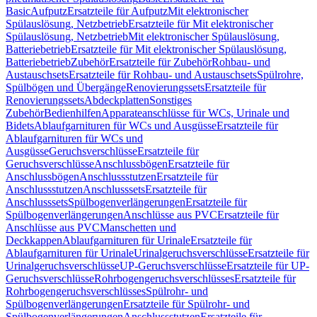
Basic
Aufputz
Ersatzteile für Aufputz
Mit elektronischer
Spülauslösung, Netzbetrieb
Ersatzteile für Mit elektronischer
Spülauslösung, Netzbetrieb
Mit elektronischer Spülauslösung,
Batteriebetrieb
Ersatzteile für Mit elektronischer Spülauslösung,
Batteriebetrieb
Zubehör
Ersatzteile für Zubehör
Rohbau- und
Austauschsets
Ersatzteile für Rohbau- und Austauschsets
Spülrohre,
Spülbögen und Übergänge
Renovierungssets
Ersatzteile für
Renovierungssets
Abdeckplatten
Sonstiges
Zubehör
Bedienhilfen
Apparateanschlüsse für WCs, Urinale und
Bidets
Ablaufgarnituren für WCs und Ausgüsse
Ersatzteile für
Ablaufgarnituren für WCs und
Ausgüsse
Geruchsverschlüsse
Ersatzteile für
Geruchsverschlüsse
Anschlussbögen
Ersatzteile für
Anschlussbögen
Anschlussstutzen
Ersatzteile für
Anschlussstutzen
Anschlusssets
Ersatzteile für
Anschlusssets
Spülbogenverlängerungen
Ersatzteile für
Spülbogenverlängerungen
Anschlüsse aus PVC
Ersatzteile für
Anschlüsse aus PVC
Manschetten und
Deckkappen
Ablaufgarnituren für Urinale
Ersatzteile für
Ablaufgarnituren für Urinale
Urinalgeruchsverschlüsse
Ersatzteile für
Urinalgeruchsverschlüsse
UP-Geruchsverschlüsse
Ersatzteile für UP-
Geruchsverschlüsse
Rohrbogengeruchsverschlüsses
Ersatzteile für
Rohrbogengeruchsverschlüsses
Spülrohr- und
Spülbogenverlängerungen
Ersatzteile für Spülrohr- und
Spülbogenverlängerungen
Anschlussstutzen
Ersatzteile für