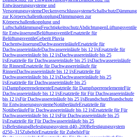
Entwässerungssysteme und
Versorgungssysteme
Deckenverschlusssysteme
Schallschutz
Dämmung
zur Körperschallentkopplung
Dämmungen zur
Körperschallentkopplung und
Luftschalldämmung
Feuchtigkeitsschutz
Abdichtungen
Lüftungsventile
für Entwässerung
Belüftungsventile
Ersatzteile für
Belüftungsventile
Geberit Pluvia
Dachentwässerung
Dachwassereinläufe
Ersatzteile für
Dachwassereinläufe
Dachwassereinläufe bis 12 l/s
Ersatzteile für
Dachwassereinläufe bis 12 l/s
Dachwassereinläufe bis 25
l/s
Ersatzteile für Dachwassereinläufe bis 25 l/s
Dachwassereinläufe
für Rinnen
Ersatzteile für Dachwassereinläufe für
Rinnen
Dachwassereinläufe bis 12 l/s
Ersatzteile für
Dachwassereinläufe bis 12 l/s
Dachwassereinläufe bis 25
l/s
Ersatzteile für Dachwassereinläufe bis 25
l/s
Dampfsperrenelemente
Ersatzteile für Dampfsperrenelemente
Für
Dachwassereinläufe bis 12 l/s
Ersatzteile für Für Dachwassereinläufe
bis 12 l/s
Für Dachwassereinläufe bis 25 l/s
Brandschutz
Brandschutz
für Entwässerungssysteme
Notüberläufe
Ersatzteile für
Notüberläufe
Für Dachwassereinläufe bis 12 l/s
Ersatzteile für Für
Dachwassereinläufe bis 12 l/s
Für Dachwassereinläufe bis 25
l/s
Ersatzteile für Für Dachwassereinläufe bis 25
l/s
Befestigung
Befestigungssystem d40–200
Befestigungssystem
d250–315
Zubehör
Ersatzteile für Zubehör
Für