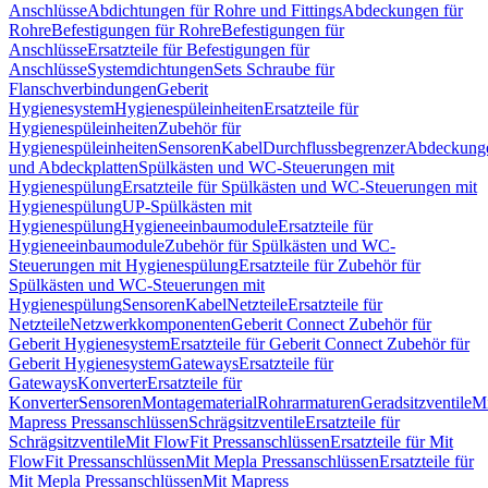
Anschlüsse
Abdichtungen für Rohre und Fittings
Abdeckungen für
Rohre
Befestigungen für Rohre
Befestigungen für
Anschlüsse
Ersatzteile für Befestigungen für
Anschlüsse
Systemdichtungen
Sets Schraube für
Flanschverbindungen
Geberit
Hygienesystem
Hygienespüleinheiten
Ersatzteile für
Hygienespüleinheiten
Zubehör für
Hygienespüleinheiten
Sensoren
Kabel
Durchflussbegrenzer
Abdeckung
und Abdeckplatten
Spülkästen und WC-Steuerungen mit
Hygienespülung
Ersatzteile für Spülkästen und WC-Steuerungen mit
Hygienespülung
UP-Spülkästen mit
Hygienespülung
Hygieneeinbaumodule
Ersatzteile für
Hygieneeinbaumodule
Zubehör für Spülkästen und WC-
Steuerungen mit Hygienespülung
Ersatzteile für Zubehör für
Spülkästen und WC-Steuerungen mit
Hygienespülung
Sensoren
Kabel
Netzteile
Ersatzteile für
Netzteile
Netzwerkkomponenten
Geberit Connect Zubehör für
Geberit Hygienesystem
Ersatzteile für Geberit Connect Zubehör für
Geberit Hygienesystem
Gateways
Ersatzteile für
Gateways
Konverter
Ersatzteile für
Konverter
Sensoren
Montagematerial
Rohrarmaturen
Geradsitzventile
Mi
Mapress Pressanschlüssen
Schrägsitzventile
Ersatzteile für
Schrägsitzventile
Mit FlowFit Pressanschlüssen
Ersatzteile für Mit
FlowFit Pressanschlüssen
Mit Mepla Pressanschlüssen
Ersatzteile für
Mit Mepla Pressanschlüssen
Mit Mapress