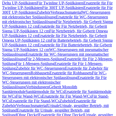
Delta UP-Spülkästen
Für Twinline UP-Spülkästen
Ersatzteile für Für
Twinline UP-Spülkästen
Für 300T UP-Spülkästen
Ersatzteile für Für
300T UP-Spülkästen
Zubehör
Verbrauchsmaterial
WC-Steuerungen
mit elektronischer Spülauslösung
Ersatzteile für WC-Steuerungen
mit elektronischer Spülauslösung
Für Netzbetrieb, für Geberit Sigma
UP-Spülkästen 12 cm
Ersatzteile für Für Netzbetrieb, für Geberit
Sigma UP-Spülkästen 12 cm
Für Netzbetrieb, für Geberit Omega
UP-Spülkästen 12 cm
Ersatzteile für Für Netzbetrieb, für Geberit
Omega UP-Spülkästen 12 cm
Für Batteriebetrieb, für Geberit Sigma
UP-Spülkästen 12 cm
Ersatzteile für Für Batteriebetrieb, für Geberit
Sigma UP-Spülkästen 12 cm
WC-Steuerungen mit pneumatischer
Spülauslösung
Ersatzteile für WC-Steuerungen mit pneumatischer
Spülauslösung
Für 2-Mengen-Spülung
Ersatzteile für Für 2-Mengen-
Spülung
Für 1-Mengen-Spülung
Ersatzteile für Für 1-Mengen-
Spülung
Zubehör für WC-Steuerungen
Ersatzteile für Zubehör für
WC-Steuerungen
Rohbausets
Ersatzteile für Rohbausets
Für WC-
Steuerungen mit elektronischer Spülauslösung
Ersatzteile für Für
WC-Steuerungen mit elektronischer
Spülauslösung
Verbindungen
Geberit Monolith
Sanitärmodule
Sanitärmodule für WCs
Ersatzteile für Sanitärmodule
für WCs
Für Wand-WCs
Ersatzteile für Für Wand-WCs
Für Stand-
WCs
Ersatzteile für Für Stand-WCs
Zubehör
Ersatzteile für
Zubehör
Verbrauchsmaterial
Urinale
Urinale, gespülter Betrieb, mit
Spülrand
Ersatzteile für Urinale, gespülter Betrieb, mit
Spülrand
Ohne Deckel
Ersatzteile für Ohne Deckel
Urinale, gespülter