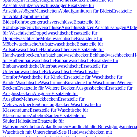
Anschlussstutzen
Anschlussbögen
Ersatzteile für
Anschlussbögen
Manschetten
Ablaufgarnituren für Bidets
Ersatzteile
für Ablaufgarnituren für
Bidets
Rohrbogengeruchsverschlüsse
Ersatzteile für
Rohrbogengeruchsverschlüsse
Anschlussstutzen
Anschlussbögen
Abde
für Waschtische
Doppelwaschtische
Ersatzteile für
Doppelwaschtische
Möbelwaschtische
Ersatzteile für
Möbelwaschtische
Aufsatzwaschtische
Ersatzteile für
Aufsatzwaschtische
Handwaschbecken
Ersatzteile für
Handwaschbecken
Aufsatzhandwaschbecken
Eckhandwaschbecken
H
für Halbeinbauwaschtische
Einbauwaschtische
Ersatzteile für
Einbauwaschtische
Unterbauwaschtische
Ersatzteile für
Unterbauwaschtische
Eckwaschtische
Waschtische
Comfort
Waschtische für Kinder
Ersatzteile für Waschtische für
Kinder
Waschtische
Waschrinnen
Ersatzteile für Waschrinnen
Weitere
Becken
Ersatzteile für Weitere Becken
Ausgussbecken
Ersatzteile für
Ausgussbecken
Ausgüsse
Ersatzteile für
Ausgüsse
Mehrzweckbecken
Ersatzteile für
Mehrzweckbecken
Gipsfangbecken
Waschtische für
Klassenräume
Ersatzteile für Waschtische für
Klassenräume
Zubehör
Säulen
Ersatzteile für
Säulen
Halbsäulen
Ersatzteile für
Halbsäulen
Zubehör
Ablaufkappen
Handtuchhalter
Befestigungsmateria
Waschtisch mit Unterschrank
Sets Handwaschbecken mit