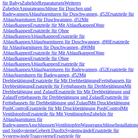
für Babys
Zubehör
Reparatursets
Weiteres
Zubehör
Apparateanschlüsse für Duschen und
Badewannen
Ablaufgarnituren für Duschwannen, d52
Ersatzteile für
Ablaufgarnituren für Duschwannen, d52
Mit
Ablaufkappen
Ersatzteile für Mit Ablaufkappen
Ohne
Ablaufkappen
Ersatzteile für Ohne
Ablaufkappen
Ablaufkappen
Ersatzteile für
Ablaufkappen
Ablaufgarnituren für Duschwannen, d90
Ersatzteile
für Ablaufgarnituren für Duschwannen, d90
Mit
Ablaufkappen
Ersatzteile für Mit Ablaufkappen
Ohne
Ablaufkappen
Ersatzteile für Ohne
Ablaufkappen
Ablaufkappen
Ersatzteile für
Ablaufkappen
Ablaufgarnituren für Badewannen, d52
Ersatzteile für
Ablaufgarnituren für Badewannen, d52
Mit
Drehbetätigung
Ersatzteile für Mit Drehbetätigung
Fertigbausets für
Drehbetätigung
Ersatzteile für Fertigbausets für Drehbetätigung
Mit
Drehbetätigung und Zulauf
Ersatzteile für Mit Drehbetätigung und
Zulauf
Fertigbausets für Drehbetätigung und Zulauf
Ersatzteile für
Fertigbausets für Drehbetätigung und Zulauf
Mit Druckbetätigung
PushControl
Ersatzteile für Mit Druckbetätigung PushControl
Mit
Ventilstopfen
Ersatzteile für Mit Ventilstopfen
Zubehör für
Ablaufgarnituren für
Badewannen
Anschlusssets
Ventilstopfen
Wasseranschlüsse
Installation
und Spülsysteme
Geberit Duofix
Systemwände
Ersatzteile für
Systemwände
Tragsysteme
Ersatzteile für