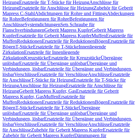
Heizung
Ersatzteile für T-Stücke für Heizung
Anschlüsse für
Heizung
Ersatzteile für Anschlüsse für Heizung
Zubehör für Geberit
Mapress C-Stahl
Abdichtungen für Rohre und Fittings
Abdeckungen
für Rohre
Befestigungen für Rohre
Befestigungen für
Anschlüsse
Systemdichtungen
Sets Schraube für
Flanschverbindungen
Geberit Mapress Kupfer
Geberit Mapress
Kupfer
Ersatzteile für Geberit Mapress Kupfer
Muffen
Ersatzteile für
Muffen
Reduktionen
Ersatzteile für Reduktionen
Bögen
Ersatzteile für
Bögen
T-Stücke
Ersatzteile für T-Stücke
Innenliegende
Zirkulation
Ersatzteile für Innenliegende
Zirkulation
Kreuzstücke
Ersatzteile für Kreuzstücke
Übergänge
unlösbar
Ersatzteile für Übergänge unlösbar
Übergänge und
Verbindungen, lösbar
Ersatzteile für Übergänge und Verbindungen,
lösbar
Verschlüsse
Ersatzteile für Verschlüsse
Anschlüsse
Ersatzteile
für Anschlüsse
T-Stücke für Heizung
Ersatzteile für T-Stücke für
Heizung
Anschlüsse für Heizung
Ersatzteile für Anschlüsse für
Heizung
Geberit Mapress Kupfer, Gas
Ersatzteile für Geberit
Mapress Kupfer, Gas
Muffen
Ersatzteile für
Muffen
Reduktionen
Ersatzteile für Reduktionen
Bögen
Ersatzteile für
Bögen
T-Stücke
Ersatzteile für T-Stücke
Übergänge
unlösbar
Ersatzteile für Übergänge unlösbar
Übergänge und
Verbindungen, lösbar
Ersatzteile für Übergänge und Verbindungen,
lösbar
Verschlüsse
Ersatzteile für Verschlüsse
Anschlüsse
Ersatzteile
für Anschlüsse
Zubehör für Geberit Mapress Kupfer
Ersatzteile für
Zubehör für Geberit Mapress Kupfer
Dämmungen für