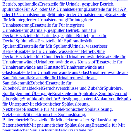
Betrieb, spülrandlos
Ersatzteile für Urinale, gespülter Betrieb,
spülrandlos
Für AP- oder UP-Urinalsteuerung
Ersatzteile für Für AP-
oder UP-Urinalsteuerung
Mit integrierter Urinalsteuerung
Ersatzteile
für Mit integrierter Urinalsteuerung
Für integrierte
Urinalsteuerung
Ersatzteile für Für integrierte
Urinalsteuerung
Urinale, gespülter Betrieb, mit / für
Deckel
Ersatzteile für Urinale, gespülter Betrieb, mit / für
Deckel
Spülrandlos
Ersatzteile für Spülrandlos
Mit
Spülrand
Ersatzteile für Mit Spülrand
Urinale, wasserloser
Betrieb
Ersatzteile für Urinale, wasserloser Betrieb
Ohne
Deckel
Ersatzteile für Ohne Deckel
Urinaltrennwände
Ersatzteile für
Urinaltrennwände
Urinaltrennwände aus Kunststoff
Ersatzteile für
Urinaltrennwände aus Kunststoff
Urinaltrennwände aus
Glas
Ersatzteile für Urinaltrennwände aus Glas
Urinaltrennwände aus
Sanitärkeramik
Ersatzteile für Urinaltrennwände aus
Sanitärkeramik
Zubehör
Ersatzteile für
Zubehör
Urinaldeckel
Geruchsverschlüsse und Zubehör
Spülrohre,
Spülbögen und Übergänge
Ersatzteile für Spülrohre, Spülbögen und
Übergänge
Sprühkopfzubehör
Befestigungsmaterial
Ablaufventile
Spülv
für Unterputz
Mit elektronischer Spülauslösung,
Netzbetrieb
Ersatzteile für Mit elektronischer Spülauslösung,
Netzbetrieb
Mit elektronischer Spülauslösung,
Batteriebetrieb
Ersatzteile für Mit elektronischer Spülauslösung,
Batteriebetrieb
Mit pneumatischer Spülauslösung
Ersatzteile für Mit
pneumatischer Spülauslösung
Basic
Ersatzteile für