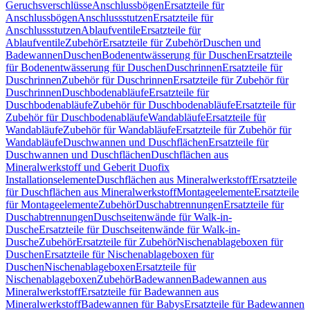
Geruchsverschlüsse
Anschlussbögen
Ersatzteile für
Anschlussbögen
Anschlussstutzen
Ersatzteile für
Anschlussstutzen
Ablaufventile
Ersatzteile für
Ablaufventile
Zubehör
Ersatzteile für Zubehör
Duschen und
Badewannen
Duschen
Bodenentwässerung für Duschen
Ersatzteile
für Bodenentwässerung für Duschen
Duschrinnen
Ersatzteile für
Duschrinnen
Zubehör für Duschrinnen
Ersatzteile für Zubehör für
Duschrinnen
Duschbodenabläufe
Ersatzteile für
Duschbodenabläufe
Zubehör für Duschbodenabläufe
Ersatzteile für
Zubehör für Duschbodenabläufe
Wandabläufe
Ersatzteile für
Wandabläufe
Zubehör für Wandabläufe
Ersatzteile für Zubehör für
Wandabläufe
Duschwannen und Duschflächen
Ersatzteile für
Duschwannen und Duschflächen
Duschflächen aus
Mineralwerkstoff und Geberit Duofix
Installationselemente
Duschflächen aus Mineralwerkstoff
Ersatzteile
für Duschflächen aus Mineralwerkstoff
Montageelemente
Ersatzteile
für Montageelemente
Zubehör
Duschabtrennungen
Ersatzteile für
Duschabtrennungen
Duschseitenwände für Walk-in-
Dusche
Ersatzteile für Duschseitenwände für Walk-in-
Dusche
Zubehör
Ersatzteile für Zubehör
Nischenablageboxen für
Duschen
Ersatzteile für Nischenablageboxen für
Duschen
Nischenablageboxen
Ersatzteile für
Nischenablageboxen
Zubehör
Badewannen
Badewannen aus
Mineralwerkstoff
Ersatzteile für Badewannen aus
Mineralwerkstoff
Badewannen für Babys
Ersatzteile für Badewannen