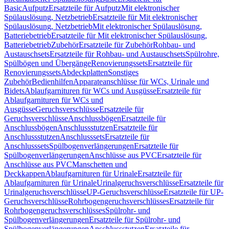
Basic
Aufputz
Ersatzteile für Aufputz
Mit elektronischer
Spülauslösung, Netzbetrieb
Ersatzteile für Mit elektronischer
Spülauslösung, Netzbetrieb
Mit elektronischer Spülauslösung,
Batteriebetrieb
Ersatzteile für Mit elektronischer Spülauslösung,
Batteriebetrieb
Zubehör
Ersatzteile für Zubehör
Rohbau- und
Austauschsets
Ersatzteile für Rohbau- und Austauschsets
Spülrohre,
Spülbögen und Übergänge
Renovierungssets
Ersatzteile für
Renovierungssets
Abdeckplatten
Sonstiges
Zubehör
Bedienhilfen
Apparateanschlüsse für WCs, Urinale und
Bidets
Ablaufgarnituren für WCs und Ausgüsse
Ersatzteile für
Ablaufgarnituren für WCs und
Ausgüsse
Geruchsverschlüsse
Ersatzteile für
Geruchsverschlüsse
Anschlussbögen
Ersatzteile für
Anschlussbögen
Anschlussstutzen
Ersatzteile für
Anschlussstutzen
Anschlusssets
Ersatzteile für
Anschlusssets
Spülbogenverlängerungen
Ersatzteile für
Spülbogenverlängerungen
Anschlüsse aus PVC
Ersatzteile für
Anschlüsse aus PVC
Manschetten und
Deckkappen
Ablaufgarnituren für Urinale
Ersatzteile für
Ablaufgarnituren für Urinale
Urinalgeruchsverschlüsse
Ersatzteile für
Urinalgeruchsverschlüsse
UP-Geruchsverschlüsse
Ersatzteile für UP-
Geruchsverschlüsse
Rohrbogengeruchsverschlüsses
Ersatzteile für
Rohrbogengeruchsverschlüsses
Spülrohr- und
Spülbogenverlängerungen
Ersatzteile für Spülrohr- und
Spülbogenverlängerungen
Anschlussstutzen
Ersatzteile für