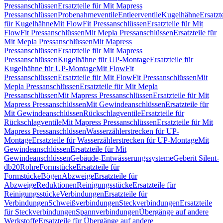
Pressanschlüssen
Ersatzteile für Mit Mapress
Pressanschlüssen
Probenahmeventile
Entleerventile
Kugelhähne
Ersatzt
für Kugelhähne
Mit FlowFit Pressanschlüssen
Ersatzteile für Mit
FlowFit Pressanschlüssen
Mit Mepla Pressanschlüssen
Ersatzteile für
Mit Mepla Pressanschlüssen
Mit Mapress
Pressanschlüssen
Ersatzteile für Mit Mapress
Pressanschlüssen
Kugelhähne für UP-Montage
Ersatzteile für
Kugelhähne für UP-Montage
Mit FlowFit
Pressanschlüssen
Ersatzteile für Mit FlowFit Pressanschlüssen
Mit
Mepla Pressanschlüssen
Ersatzteile für Mit Mepla
Pressanschlüssen
Mit Mapress Pressanschlüssen
Ersatzteile für Mit
Mapress Pressanschlüssen
Mit Gewindeanschlüssen
Ersatzteile für
Mit Gewindeanschlüssen
Rückschlagventile
Ersatzteile für
Rückschlagventile
Mit Mapress Pressanschlüssen
Ersatzteile für Mit
Mapress Pressanschlüssen
Wasserzählerstrecken für UP-
Montage
Ersatzteile für Wasserzählerstrecken für UP-Montage
Mit
Gewindeanschlüssen
Ersatzteile für Mit
Gewindeanschlüssen
Gebäude-Entwässerungssysteme
Geberit Silent-
db20
Rohre
Formstücke
Ersatzteile für
Formstücke
Bögen
Abzweige
Ersatzteile für
Abzweige
Reduktionen
Reinigungsstücke
Ersatzteile für
Reinigungsstücke
Verbindungen
Ersatzteile für
Verbindungen
Schweißverbindungen
Steckverbindungen
Ersatzteile
für Steckverbindungen
Spannverbindungen
Übergänge auf andere
Werkstoffe
Ersatzteile für Übergänge auf andere