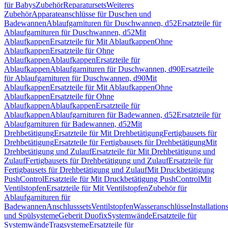
für Babys
Zubehör
Reparatursets
Weiteres
Zubehör
Apparateanschlüsse für Duschen und
Badewannen
Ablaufgarnituren für Duschwannen, d52
Ersatzteile für
Ablaufgarnituren für Duschwannen, d52
Mit
Ablaufkappen
Ersatzteile für Mit Ablaufkappen
Ohne
Ablaufkappen
Ersatzteile für Ohne
Ablaufkappen
Ablaufkappen
Ersatzteile für
Ablaufkappen
Ablaufgarnituren für Duschwannen, d90
Ersatzteile
für Ablaufgarnituren für Duschwannen, d90
Mit
Ablaufkappen
Ersatzteile für Mit Ablaufkappen
Ohne
Ablaufkappen
Ersatzteile für Ohne
Ablaufkappen
Ablaufkappen
Ersatzteile für
Ablaufkappen
Ablaufgarnituren für Badewannen, d52
Ersatzteile für
Ablaufgarnituren für Badewannen, d52
Mit
Drehbetätigung
Ersatzteile für Mit Drehbetätigung
Fertigbausets für
Drehbetätigung
Ersatzteile für Fertigbausets für Drehbetätigung
Mit
Drehbetätigung und Zulauf
Ersatzteile für Mit Drehbetätigung und
Zulauf
Fertigbausets für Drehbetätigung und Zulauf
Ersatzteile für
Fertigbausets für Drehbetätigung und Zulauf
Mit Druckbetätigung
PushControl
Ersatzteile für Mit Druckbetätigung PushControl
Mit
Ventilstopfen
Ersatzteile für Mit Ventilstopfen
Zubehör für
Ablaufgarnituren für
Badewannen
Anschlusssets
Ventilstopfen
Wasseranschlüsse
Installation
und Spülsysteme
Geberit Duofix
Systemwände
Ersatzteile für
Systemwände
Tragsysteme
Ersatzteile für