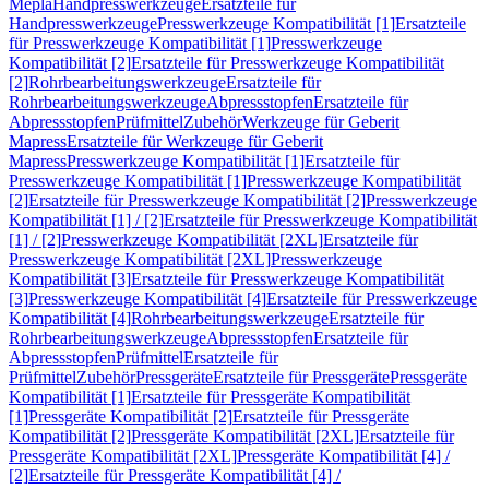
Mepla
Handpresswerkzeuge
Ersatzteile für
Handpresswerkzeuge
Presswerkzeuge Kompatibilität [1]
Ersatzteile
für Presswerkzeuge Kompatibilität [1]
Presswerkzeuge
Kompatibilität [2]
Ersatzteile für Presswerkzeuge Kompatibilität
[2]
Rohrbearbeitungswerkzeuge
Ersatzteile für
Rohrbearbeitungswerkzeuge
Abpressstopfen
Ersatzteile für
Abpressstopfen
Prüfmittel
Zubehör
Werkzeuge für Geberit
Mapress
Ersatzteile für Werkzeuge für Geberit
Mapress
Presswerkzeuge Kompatibilität [1]
Ersatzteile für
Presswerkzeuge Kompatibilität [1]
Presswerkzeuge Kompatibilität
[2]
Ersatzteile für Presswerkzeuge Kompatibilität [2]
Presswerkzeuge
Kompatibilität [1] / [2]
Ersatzteile für Presswerkzeuge Kompatibilität
[1] / [2]
Presswerkzeuge Kompatibilität [2XL]
Ersatzteile für
Presswerkzeuge Kompatibilität [2XL]
Presswerkzeuge
Kompatibilität [3]
Ersatzteile für Presswerkzeuge Kompatibilität
[3]
Presswerkzeuge Kompatibilität [4]
Ersatzteile für Presswerkzeuge
Kompatibilität [4]
Rohrbearbeitungswerkzeuge
Ersatzteile für
Rohrbearbeitungswerkzeuge
Abpressstopfen
Ersatzteile für
Abpressstopfen
Prüfmittel
Ersatzteile für
Prüfmittel
Zubehör
Pressgeräte
Ersatzteile für Pressgeräte
Pressgeräte
Kompatibilität [1]
Ersatzteile für Pressgeräte Kompatibilität
[1]
Pressgeräte Kompatibilität [2]
Ersatzteile für Pressgeräte
Kompatibilität [2]
Pressgeräte Kompatibilität [2XL]
Ersatzteile für
Pressgeräte Kompatibilität [2XL]
Pressgeräte Kompatibilität [4] /
[2]
Ersatzteile für Pressgeräte Kompatibilität [4] /