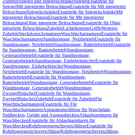
Zubehör
Spiegel und Spiegelschränke
Spiegel
Ersatzteile für
Spiegel
Mit integrierter Beleuchtung
Ersatzteile für Mit integrierter
Beleuchtung
Spiegelschränke
Ersatzteile für Spiegelschränke
Mit
integrierter Beleuchtung
Ersatzteile für Mit integrierter
Beleuchtung
Ohne integrierte Beleuchtung
Ersatzteile für Ohne
integrierte Beleuchtung
Zubehör
Lichtelemente
Griffe
Weiteres
Zubehör
Steckdosen
Armaturen
Waschtischarmaturen
Ersatzteile für
Waschtischarmaturen
Standmontage, Netzbetrieb
Ersatzteile für
Standmontage, Netzbetrieb
Standmontage, Batteriebetrieb
Ersatzteile
für Standmontage, Batteriebetrieb
Standmontage,
Generatorbetrieb
Ersatzteile für Standmontage,
Generatorbetrieb
Standmontage, Einhebelmischer
Ersatzteile für
Standmontage, Einhebelmischer
Wandmontage,
Netzbetrieb
Ersatzteile für Wandmontage, Netzbetrieb
Wandmontage,
Batteriebetrieb
Ersatzteile für Wandmontage,
Batteriebetrieb
Wandmontage, Generatorbetrieb
Ersatzteile für
Wandmontage, Generatorbetrieb
Wandmontage,
Zweigriffmischer
Ersatzteile für Wandmontage,
Zweigriffmischer
Zubehör
Ersatzteile für Zubehör
Für
Waschtischarmaturen
Ersatzteile für Für
Waschtischarmaturen
Apparateanschlüsse für Waschplatz,
Spülbecken, Geräte und Ausgussbecken
Ablaufgarnituren für
Waschbecken
Ersatzteile für Ablaufgarnituren für
Waschbecken
Rohrbogengeruchsverschlüsse
Ersatzteile für
Rohrbogengeruchsverschlüsse
Rohrbogengeruchsverschlüsse,