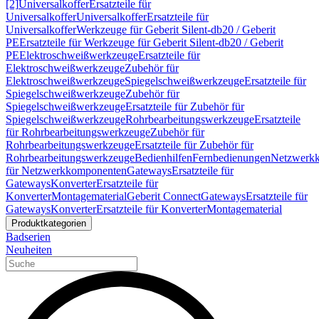
[2]
Universalkoffer
Ersatzteile für
Universalkoffer
Universalkoffer
Ersatzteile für
Universalkoffer
Werkzeuge für Geberit Silent-db20 / Geberit
PE
Ersatzteile für Werkzeuge für Geberit Silent-db20 / Geberit
PE
Elektroschweißwerkzeuge
Ersatzteile für
Elektroschweißwerkzeuge
Zubehör für
Elektroschweißwerkzeuge
Spiegelschweißwerkzeuge
Ersatzteile für
Spiegelschweißwerkzeuge
Zubehör für
Spiegelschweißwerkzeuge
Ersatzteile für Zubehör für
Spiegelschweißwerkzeuge
Rohrbearbeitungswerkzeuge
Ersatzteile
für Rohrbearbeitungswerkzeuge
Zubehör für
Rohrbearbeitungswerkzeuge
Ersatzteile für Zubehör für
Rohrbearbeitungswerkzeuge
Bedienhilfen
Fernbedienungen
Netzwerk
für Netzwerkkomponenten
Gateways
Ersatzteile für
Gateways
Konverter
Ersatzteile für
Konverter
Montagematerial
Geberit Connect
Gateways
Ersatzteile für
Gateways
Konverter
Ersatzteile für Konverter
Montagematerial
Produktkategorien
Badserien
Neuheiten