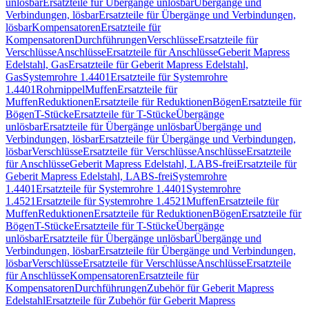
unlösbar
Ersatzteile für Übergänge unlösbar
Übergänge und
Verbindungen, lösbar
Ersatzteile für Übergänge und Verbindungen,
lösbar
Kompensatoren
Ersatzteile für
Kompensatoren
Durchführungen
Verschlüsse
Ersatzteile für
Verschlüsse
Anschlüsse
Ersatzteile für Anschlüsse
Geberit Mapress
Edelstahl, Gas
Ersatzteile für Geberit Mapress Edelstahl,
Gas
Systemrohre 1.4401
Ersatzteile für Systemrohre
1.4401
Rohrnippel
Muffen
Ersatzteile für
Muffen
Reduktionen
Ersatzteile für Reduktionen
Bögen
Ersatzteile für
Bögen
T-Stücke
Ersatzteile für T-Stücke
Übergänge
unlösbar
Ersatzteile für Übergänge unlösbar
Übergänge und
Verbindungen, lösbar
Ersatzteile für Übergänge und Verbindungen,
lösbar
Verschlüsse
Ersatzteile für Verschlüsse
Anschlüsse
Ersatzteile
für Anschlüsse
Geberit Mapress Edelstahl, LABS-frei
Ersatzteile für
Geberit Mapress Edelstahl, LABS-frei
Systemrohre
1.4401
Ersatzteile für Systemrohre 1.4401
Systemrohre
1.4521
Ersatzteile für Systemrohre 1.4521
Muffen
Ersatzteile für
Muffen
Reduktionen
Ersatzteile für Reduktionen
Bögen
Ersatzteile für
Bögen
T-Stücke
Ersatzteile für T-Stücke
Übergänge
unlösbar
Ersatzteile für Übergänge unlösbar
Übergänge und
Verbindungen, lösbar
Ersatzteile für Übergänge und Verbindungen,
lösbar
Verschlüsse
Ersatzteile für Verschlüsse
Anschlüsse
Ersatzteile
für Anschlüsse
Kompensatoren
Ersatzteile für
Kompensatoren
Durchführungen
Zubehör für Geberit Mapress
Edelstahl
Ersatzteile für Zubehör für Geberit Mapress