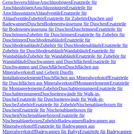
Geruchsverschlüsse
Anschlussbögen
Ersatzteile für
Anschlussbögen
Anschlussstutzen
Ersatzteile für
Anschlussstutzen
Ablaufventile
Ersatzteile für
Ablaufventile
Zubehör
Ersatzteile für Zubehör
Duschen und
Badewannen
Duschen
Bodenentwässerung für Duschen
Ersatzteile
für Bodenentwässerung für Duschen
Duschrinnen
Ersatzteile für
Duschrinnen
Zubehör für Duschrinnen
Ersatzteile für Zubehör für
Duschrinnen
Duschbodenabläufe
Ersatzteile für
Duschbodenabläufe
Zubehör für Duschbodenabläufe
Ersatzteile für
Zubehör für Duschbodenabläufe
Wandabläufe
Ersatzteile für
Wandabläufe
Zubehör für Wandabläufe
Ersatzteile für Zubehör für
Wandabläufe
Duschwannen und Duschflächen
Ersatzteile für
Duschwannen und Duschflächen
Duschflächen aus
Mineralwerkstoff und Geberit Duofix
Installationselemente
Duschflächen aus Mineralwerkstoff
Ersatzteile
für Duschflächen aus Mineralwerkstoff
Montageelemente
Ersatzteile
für Montageelemente
Zubehör
Duschabtrennungen
Ersatzteile für
Duschabtrennungen
Duschseitenwände für Walk-in-
Dusche
Ersatzteile für Duschseitenwände für Walk-in-
Dusche
Zubehör
Ersatzteile für Zubehör
Nischenablageboxen für
Duschen
Ersatzteile für Nischenablageboxen für
Duschen
Nischenablageboxen
Ersatzteile für
Nischenablageboxen
Zubehör
Badewannen
Badewannen aus
Mineralwerkstoff
Ersatzteile für Badewannen aus
Mineralwerkstoff
Badewannen für Babys
Ersatzteile für Badewannen