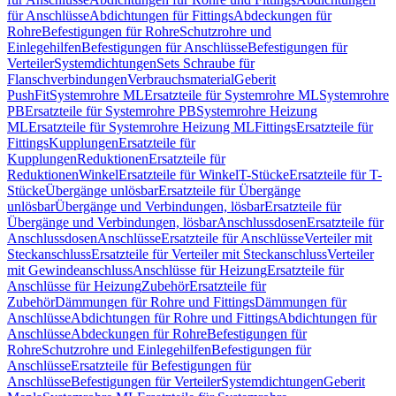
für Anschlüsse
Abdichtungen für Fittings
Abdeckungen für
Rohre
Befestigungen für Rohre
Schutzrohre und
Einlegehilfen
Befestigungen für Anschlüsse
Befestigungen für
Verteiler
Systemdichtungen
Sets Schraube für
Flanschverbindungen
Verbrauchsmaterial
Geberit
PushFit
Systemrohre ML
Ersatzteile für Systemrohre ML
Systemrohre
PB
Ersatzteile für Systemrohre PB
Systemrohre Heizung
ML
Ersatzteile für Systemrohre Heizung ML
Fittings
Ersatzteile für
Fittings
Kupplungen
Ersatzteile für
Kupplungen
Reduktionen
Ersatzteile für
Reduktionen
Winkel
Ersatzteile für Winkel
T-Stücke
Ersatzteile für T-
Stücke
Übergänge unlösbar
Ersatzteile für Übergänge
unlösbar
Übergänge und Verbindungen, lösbar
Ersatzteile für
Übergänge und Verbindungen, lösbar
Anschlussdosen
Ersatzteile für
Anschlussdosen
Anschlüsse
Ersatzteile für Anschlüsse
Verteiler mit
Steckanschluss
Ersatzteile für Verteiler mit Steckanschluss
Verteiler
mit Gewindeanschluss
Anschlüsse für Heizung
Ersatzteile für
Anschlüsse für Heizung
Zubehör
Ersatzteile für
Zubehör
Dämmungen für Rohre und Fittings
Dämmungen für
Anschlüsse
Abdichtungen für Rohre und Fittings
Abdichtungen für
Anschlüsse
Abdeckungen für Rohre
Befestigungen für
Rohre
Schutzrohre und Einlegehilfen
Befestigungen für
Anschlüsse
Ersatzteile für Befestigungen für
Anschlüsse
Befestigungen für Verteiler
Systemdichtungen
Geberit