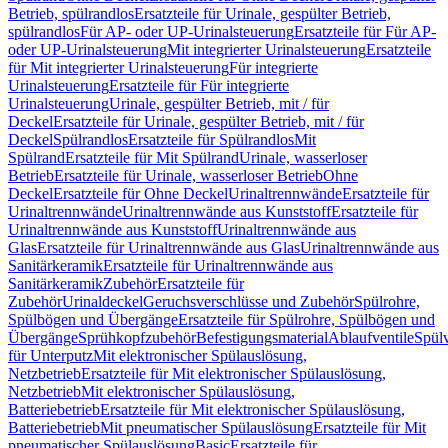
Betrieb, spülrandlos
Ersatzteile für Urinale, gespülter Betrieb,
spülrandlos
Für AP- oder UP-Urinalsteuerung
Ersatzteile für Für AP-
oder UP-Urinalsteuerung
Mit integrierter Urinalsteuerung
Ersatzteile
für Mit integrierter Urinalsteuerung
Für integrierte
Urinalsteuerung
Ersatzteile für Für integrierte
Urinalsteuerung
Urinale, gespülter Betrieb, mit / für
Deckel
Ersatzteile für Urinale, gespülter Betrieb, mit / für
Deckel
Spülrandlos
Ersatzteile für Spülrandlos
Mit
Spülrand
Ersatzteile für Mit Spülrand
Urinale, wasserloser
Betrieb
Ersatzteile für Urinale, wasserloser Betrieb
Ohne
Deckel
Ersatzteile für Ohne Deckel
Urinaltrennwände
Ersatzteile für
Urinaltrennwände
Urinaltrennwände aus Kunststoff
Ersatzteile für
Urinaltrennwände aus Kunststoff
Urinaltrennwände aus
Glas
Ersatzteile für Urinaltrennwände aus Glas
Urinaltrennwände aus
Sanitärkeramik
Ersatzteile für Urinaltrennwände aus
Sanitärkeramik
Zubehör
Ersatzteile für
Zubehör
Urinaldeckel
Geruchsverschlüsse und Zubehör
Spülrohre,
Spülbögen und Übergänge
Ersatzteile für Spülrohre, Spülbögen und
Übergänge
Sprühkopfzubehör
Befestigungsmaterial
Ablaufventile
Spülv
für Unterputz
Mit elektronischer Spülauslösung,
Netzbetrieb
Ersatzteile für Mit elektronischer Spülauslösung,
Netzbetrieb
Mit elektronischer Spülauslösung,
Batteriebetrieb
Ersatzteile für Mit elektronischer Spülauslösung,
Batteriebetrieb
Mit pneumatischer Spülauslösung
Ersatzteile für Mit
pneumatischer Spülauslösung
Basic
Ersatzteile für