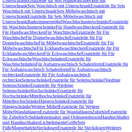
Unterschrank
Ersatzteile für Sets Handwaschbecken mit
Unterschrank
Sets Waschtisch mit Unterschrank
Ersatzteile für Sets
Waschtisch mit Unterschrank
Sets Möbelwaschtisch mit
Unterschrank
Ersatzteile für Sets Möbelwaschtisch mit
Unterschrank
Badezimmermöbel
Waschtischunterschränke
Ersatzteile
für Waschtischunterschränke
Für Handwaschbecken
Ersatzteile für
Für Handwaschbecken
Für Waschtische
Ersatzteile für Für
Waschtische
Für Doppelwaschtische
Ersatzteile für Für
Doppelwaschtische
Für Möbelwaschtische
Ersatzteile für Für
Möbelwaschtische
Für Eckhandwaschbecken
Ersatzteile für Für
Eckhandwaschbecken
Für Eckwaschtische
Ersatzteile für Für
Eckwaschtische
Waschtischplatten
Ersatzteile für
Waschtischplatten
Für Aufsatzwaschtisch Schalenform
Ersatzteile für
Für Aufsatzwaschtisch Schalenform
Für Aufsatzwaschtisch
rechteckig
Ersatzteile für Für Aufsatzwaschtisch
rechteckig
Seitenschränke
Ersatzteile für Seitenschränke
Niedrige
Seitenschränke
Ersatzteile für Niedrige
Seitenschränke
Hochschränke
Ersatzteile für
Hochschränke
Mittelhochschränke
Ersatzteile für
Mittelhochschränke
Hängeschränke
Ersatzteile für
Hängeschränke
Weitere Möbel
Ersatzteile für Weitere
Möbel
Wandablagen
Ersatzteile für Wandablagen
Zubehör
Ersatzteile
für Zubehör
Schubladeneinsätze und Ordnungsboxen
Handtuchhalter
und Handtuchhaken
Lichtelemente
Griffe
Sets
Füße
Magnettafeln
Steckdosen
Ersatzteile für Steckdosen
Weiteres