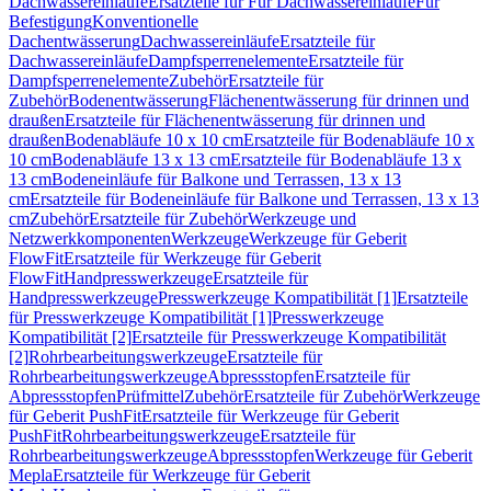
Dachwassereinläufe
Ersatzteile für Für Dachwassereinläufe
Für
Befestigung
Konventionelle
Dachentwässerung
Dachwassereinläufe
Ersatzteile für
Dachwassereinläufe
Dampfsperrenelemente
Ersatzteile für
Dampfsperrenelemente
Zubehör
Ersatzteile für
Zubehör
Bodenentwässerung
Flächenentwässerung für drinnen und
draußen
Ersatzteile für Flächenentwässerung für drinnen und
draußen
Bodenabläufe 10 x 10 cm
Ersatzteile für Bodenabläufe 10 x
10 cm
Bodenabläufe 13 x 13 cm
Ersatzteile für Bodenabläufe 13 x
13 cm
Bodeneinläufe für Balkone und Terrassen, 13 x 13
cm
Ersatzteile für Bodeneinläufe für Balkone und Terrassen, 13 x 13
cm
Zubehör
Ersatzteile für Zubehör
Werkzeuge und
Netzwerkkomponenten
Werkzeuge
Werkzeuge für Geberit
FlowFit
Ersatzteile für Werkzeuge für Geberit
FlowFit
Handpresswerkzeuge
Ersatzteile für
Handpresswerkzeuge
Presswerkzeuge Kompatibilität [1]
Ersatzteile
für Presswerkzeuge Kompatibilität [1]
Presswerkzeuge
Kompatibilität [2]
Ersatzteile für Presswerkzeuge Kompatibilität
[2]
Rohrbearbeitungswerkzeuge
Ersatzteile für
Rohrbearbeitungswerkzeuge
Abpressstopfen
Ersatzteile für
Abpressstopfen
Prüfmittel
Zubehör
Ersatzteile für Zubehör
Werkzeuge
für Geberit PushFit
Ersatzteile für Werkzeuge für Geberit
PushFit
Rohrbearbeitungswerkzeuge
Ersatzteile für
Rohrbearbeitungswerkzeuge
Abpressstopfen
Werkzeuge für Geberit
Mepla
Ersatzteile für Werkzeuge für Geberit