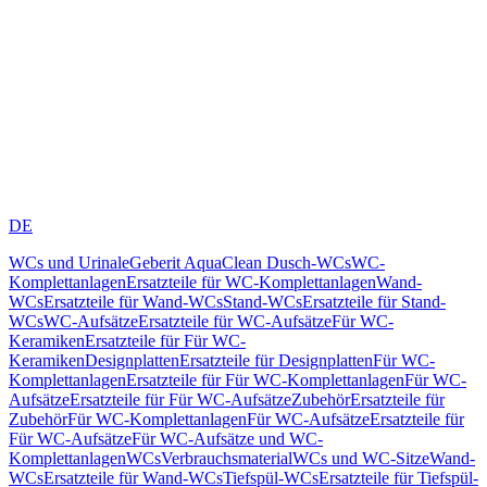
DE
WCs und Urinale
Geberit AquaClean Dusch-WCs
WC-
Komplettanlagen
Ersatzteile für WC-Komplettanlagen
Wand-
WCs
Ersatzteile für Wand-WCs
Stand-WCs
Ersatzteile für Stand-
WCs
WC-Aufsätze
Ersatzteile für WC-Aufsätze
Für WC-
Keramiken
Ersatzteile für Für WC-
Keramiken
Designplatten
Ersatzteile für Designplatten
Für WC-
Komplettanlagen
Ersatzteile für Für WC-Komplettanlagen
Für WC-
Aufsätze
Ersatzteile für Für WC-Aufsätze
Zubehör
Ersatzteile für
Zubehör
Für WC-Komplettanlagen
Für WC-Aufsätze
Ersatzteile für
Für WC-Aufsätze
Für WC-Aufsätze und WC-
Komplettanlagen
WCs
Verbrauchsmaterial
WCs und WC-Sitze
Wand-
WCs
Ersatzteile für Wand-WCs
Tiefspül-WCs
Ersatzteile für Tiefspül-