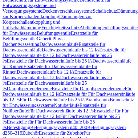
Entwässerungssysteme und
Versorgungssysteme
Deckenverschlusssysteme
Schallschutz
Dämmung
zur Körperschallentkopplung
Dämmungen zur
Körperschallentkopplung und
Luftschalldämmung
Feuchtigkeitsschutz
Abdichtungen
Lüftungsventile
für Entwässerung
Belüftungsventile
Ersatzteile für
Belüftungsventile
Geberit Pluvia
Dachentwässerung
Dachwassereinläufe
Ersatzteile für
Dachwassereinläufe
Dachwassereinläufe bis 12 l/s
Ersatzteile für
Dachwassereinläufe bis 12 l/s
Dachwassereinläufe bis 25
l/s
Ersatzteile für Dachwassereinläufe bis 25 l/s
Dachwassereinläufe
für Rinnen
Ersatzteile für Dachwassereinläufe für
Rinnen
Dachwassereinläufe bis 12 l/s
Ersatzteile für
Dachwassereinläufe bis 12 l/s
Dachwassereinläufe bis 25
l/s
Ersatzteile für Dachwassereinläufe bis 25
l/s
Dampfsperrenelemente
Ersatzteile für Dampfsperrenelemente
Für
Dachwassereinläufe bis 12 l/s
Ersatzteile für Für Dachwassereinläufe
bis 12 l/s
Für Dachwassereinläufe bis 25 l/s
Brandschutz
Brandschutz
für Entwässerungssysteme
Notüberläufe
Ersatzteile für
Notüberläufe
Für Dachwassereinläufe bis 12 l/s
Ersatzteile für Für
Dachwassereinläufe bis 12 l/s
Für Dachwassereinläufe bis 25
l/s
Ersatzteile für Für Dachwassereinläufe bis 25
l/s
Befestigung
Befestigungssystem d40–200
Befestigungssystem
d250–315
Zubehör
Ersatzteile für Zubehör
Für