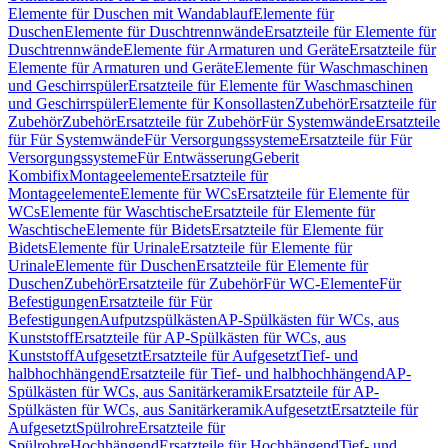
Elemente für Duschen mit Wandablauf
Elemente für
Duschen
Elemente für Duschtrennwände
Ersatzteile für Elemente für
Duschtrennwände
Elemente für Armaturen und Geräte
Ersatzteile für
Elemente für Armaturen und Geräte
Elemente für Waschmaschinen
und Geschirrspüler
Ersatzteile für Elemente für Waschmaschinen
und Geschirrspüler
Elemente für Konsollasten
Zubehör
Ersatzteile für
Zubehör
Zubehör
Ersatzteile für Zubehör
Für Systemwände
Ersatzteile
für Für Systemwände
Für Versorgungssysteme
Ersatzteile für Für
Versorgungssysteme
Für Entwässerung
Geberit
Kombifix
Montageelemente
Ersatzteile für
Montageelemente
Elemente für WCs
Ersatzteile für Elemente für
WCs
Elemente für Waschtische
Ersatzteile für Elemente für
Waschtische
Elemente für Bidets
Ersatzteile für Elemente für
Bidets
Elemente für Urinale
Ersatzteile für Elemente für
Urinale
Elemente für Duschen
Ersatzteile für Elemente für
Duschen
Zubehör
Ersatzteile für Zubehör
Für WC-Elemente
Für
Befestigungen
Ersatzteile für Für
Befestigungen
Aufputzspülkästen
AP-Spülkästen für WCs, aus
Kunststoff
Ersatzteile für AP-Spülkästen für WCs, aus
Kunststoff
Aufgesetzt
Ersatzteile für Aufgesetzt
Tief- und
halbhochhängend
Ersatzteile für Tief- und halbhochhängend
AP-
Spülkästen für WCs, aus Sanitärkeramik
Ersatzteile für AP-
Spülkästen für WCs, aus Sanitärkeramik
Aufgesetzt
Ersatzteile für
Aufgesetzt
Spülrohre
Ersatzteile für
Spülrohre
Hochhängend
Ersatzteile für Hochhängend
Tief- und