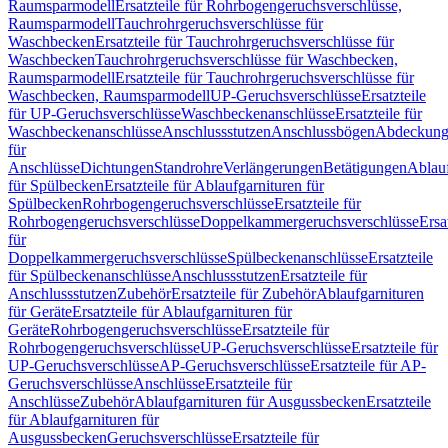
Raumsparmodell
Ersatzteile für Rohrbogengeruchsverschlüsse,
Raumsparmodell
Tauchrohrgeruchsverschlüsse für
Waschbecken
Ersatzteile für Tauchrohrgeruchsverschlüsse für
Waschbecken
Tauchrohrgeruchsverschlüsse für Waschbecken,
Raumsparmodell
Ersatzteile für Tauchrohrgeruchsverschlüsse für
Waschbecken, Raumsparmodell
UP-Geruchsverschlüsse
Ersatzteile
für UP-Geruchsverschlüsse
Waschbeckenanschlüsse
Ersatzteile für
Waschbeckenanschlüsse
Anschlussstutzen
Anschlussbögen
Abdeckung
für
Anschlüsse
Dichtungen
Standrohre
Verlängerungen
Betätigungen
Ablauf
für Spülbecken
Ersatzteile für Ablaufgarnituren für
Spülbecken
Rohrbogengeruchsverschlüsse
Ersatzteile für
Rohrbogengeruchsverschlüsse
Doppelkammergeruchsverschlüsse
Ersa
für
Doppelkammergeruchsverschlüsse
Spülbeckenanschlüsse
Ersatzteile
für Spülbeckenanschlüsse
Anschlussstutzen
Ersatzteile für
Anschlussstutzen
Zubehör
Ersatzteile für Zubehör
Ablaufgarnituren
für Geräte
Ersatzteile für Ablaufgarnituren für
Geräte
Rohrbogengeruchsverschlüsse
Ersatzteile für
Rohrbogengeruchsverschlüsse
UP-Geruchsverschlüsse
Ersatzteile für
UP-Geruchsverschlüsse
AP-Geruchsverschlüsse
Ersatzteile für AP-
Geruchsverschlüsse
Anschlüsse
Ersatzteile für
Anschlüsse
Zubehör
Ablaufgarnituren für Ausgussbecken
Ersatzteile
für Ablaufgarnituren für
Ausgussbecken
Geruchsverschlüsse
Ersatzteile für