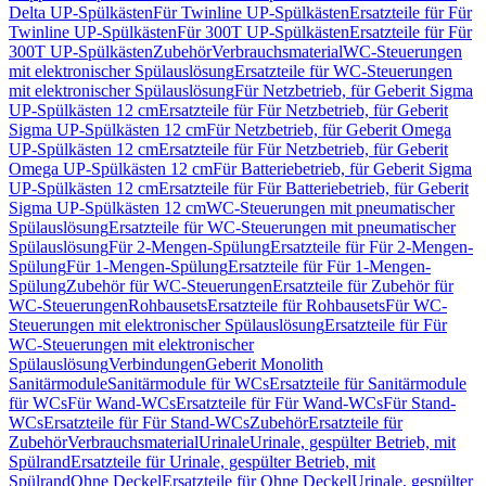
Delta UP-Spülkästen
Für Twinline UP-Spülkästen
Ersatzteile für Für
Twinline UP-Spülkästen
Für 300T UP-Spülkästen
Ersatzteile für Für
300T UP-Spülkästen
Zubehör
Verbrauchsmaterial
WC-Steuerungen
mit elektronischer Spülauslösung
Ersatzteile für WC-Steuerungen
mit elektronischer Spülauslösung
Für Netzbetrieb, für Geberit Sigma
UP-Spülkästen 12 cm
Ersatzteile für Für Netzbetrieb, für Geberit
Sigma UP-Spülkästen 12 cm
Für Netzbetrieb, für Geberit Omega
UP-Spülkästen 12 cm
Ersatzteile für Für Netzbetrieb, für Geberit
Omega UP-Spülkästen 12 cm
Für Batteriebetrieb, für Geberit Sigma
UP-Spülkästen 12 cm
Ersatzteile für Für Batteriebetrieb, für Geberit
Sigma UP-Spülkästen 12 cm
WC-Steuerungen mit pneumatischer
Spülauslösung
Ersatzteile für WC-Steuerungen mit pneumatischer
Spülauslösung
Für 2-Mengen-Spülung
Ersatzteile für Für 2-Mengen-
Spülung
Für 1-Mengen-Spülung
Ersatzteile für Für 1-Mengen-
Spülung
Zubehör für WC-Steuerungen
Ersatzteile für Zubehör für
WC-Steuerungen
Rohbausets
Ersatzteile für Rohbausets
Für WC-
Steuerungen mit elektronischer Spülauslösung
Ersatzteile für Für
WC-Steuerungen mit elektronischer
Spülauslösung
Verbindungen
Geberit Monolith
Sanitärmodule
Sanitärmodule für WCs
Ersatzteile für Sanitärmodule
für WCs
Für Wand-WCs
Ersatzteile für Für Wand-WCs
Für Stand-
WCs
Ersatzteile für Für Stand-WCs
Zubehör
Ersatzteile für
Zubehör
Verbrauchsmaterial
Urinale
Urinale, gespülter Betrieb, mit
Spülrand
Ersatzteile für Urinale, gespülter Betrieb, mit
Spülrand
Ohne Deckel
Ersatzteile für Ohne Deckel
Urinale, gespülter