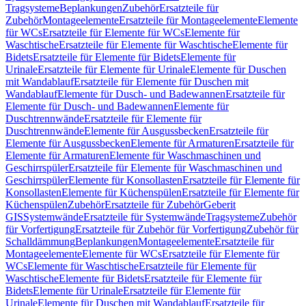
Tragsysteme
Beplankungen
Zubehör
Ersatzteile für
Zubehör
Montageelemente
Ersatzteile für Montageelemente
Elemente
für WCs
Ersatzteile für Elemente für WCs
Elemente für
Waschtische
Ersatzteile für Elemente für Waschtische
Elemente für
Bidets
Ersatzteile für Elemente für Bidets
Elemente für
Urinale
Ersatzteile für Elemente für Urinale
Elemente für Duschen
mit Wandablauf
Ersatzteile für Elemente für Duschen mit
Wandablauf
Elemente für Dusch- und Badewannen
Ersatzteile für
Elemente für Dusch- und Badewannen
Elemente für
Duschtrennwände
Ersatzteile für Elemente für
Duschtrennwände
Elemente für Ausgussbecken
Ersatzteile für
Elemente für Ausgussbecken
Elemente für Armaturen
Ersatzteile für
Elemente für Armaturen
Elemente für Waschmaschinen und
Geschirrspüler
Ersatzteile für Elemente für Waschmaschinen und
Geschirrspüler
Elemente für Konsollasten
Ersatzteile für Elemente für
Konsollasten
Elemente für Küchenspülen
Ersatzteile für Elemente für
Küchenspülen
Zubehör
Ersatzteile für Zubehör
Geberit
GIS
Systemwände
Ersatzteile für Systemwände
Tragsysteme
Zubehör
für Vorfertigung
Ersatzteile für Zubehör für Vorfertigung
Zubehör für
Schalldämmung
Beplankungen
Montageelemente
Ersatzteile für
Montageelemente
Elemente für WCs
Ersatzteile für Elemente für
WCs
Elemente für Waschtische
Ersatzteile für Elemente für
Waschtische
Elemente für Bidets
Ersatzteile für Elemente für
Bidets
Elemente für Urinale
Ersatzteile für Elemente für
Urinale
Elemente für Duschen mit Wandablauf
Ersatzteile für