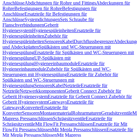
Anschlüsse
Abdichtungen für Rohre und Fittings
Abdeckungen für
Rohre
Befestigungen für Rohre
Befestigungen für
Anschlüsse
Ersatzteile für Befestigungen für
Anschlüsse
Systemdichtungen
Sets Schraube für
Flanschverbindungen
Geberit
Hygienesystem
Hygienespüleinheiten
Ersatzteile für
Hygienespüleinheiten
Zubehör für
Hygienespüleinheiten
Sensoren
Kabel
Durchflussbegrenzer
Abdeckung
und Abdeckplatten
Spülkästen und WC-Steuerungen mit
Hygienespülung
Ersatzteile für Spülkästen und WC-Steuerungen mit
Hygienespülung
UP-Spülkästen mit
Hygienespülung
Hygieneeinbaumodule
Ersatzteile für
Hygieneeinbaumodule
Zubehör für Spülkästen und WC-
Steuerungen mit Hygienespülung
Ersatzteile für Zubehör für
Spülkästen und WC-Steuerungen mit
Hygienespülung
Sensoren
Kabel
Netzteile
Ersatzteile für
Netzteile
Netzwerkkomponenten
Geberit Connect Zubehör für
Geberit Hygienesystem
Ersatzteile für Geberit Connect Zubehör für
Geberit Hygienesystem
Gateways
Ersatzteile für
Gateways
Konverter
Ersatzteile für
Konverter
Sensoren
Montagematerial
Rohrarmaturen
Geradsitzventile
Mi
Mapress Pressanschlüssen
Schrägsitzventile
Ersatzteile für
Schrägsitzventile
Mit FlowFit Pressanschlüssen
Ersatzteile für Mit
FlowFit Pressanschlüssen
Mit Mepla Pressanschlüssen
Ersatzteile für
Mit Mepla Pressanschlüssen
Mit Mapress