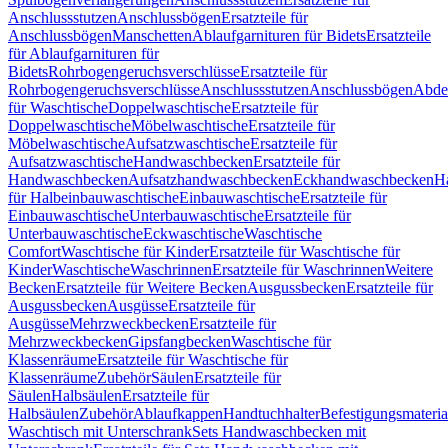
Anschlussstutzen
Anschlussbögen
Ersatzteile für
Anschlussbögen
Manschetten
Ablaufgarnituren für Bidets
Ersatzteile
für Ablaufgarnituren für
Bidets
Rohrbogengeruchsverschlüsse
Ersatzteile für
Rohrbogengeruchsverschlüsse
Anschlussstutzen
Anschlussbögen
Abde
für Waschtische
Doppelwaschtische
Ersatzteile für
Doppelwaschtische
Möbelwaschtische
Ersatzteile für
Möbelwaschtische
Aufsatzwaschtische
Ersatzteile für
Aufsatzwaschtische
Handwaschbecken
Ersatzteile für
Handwaschbecken
Aufsatzhandwaschbecken
Eckhandwaschbecken
H
für Halbeinbauwaschtische
Einbauwaschtische
Ersatzteile für
Einbauwaschtische
Unterbauwaschtische
Ersatzteile für
Unterbauwaschtische
Eckwaschtische
Waschtische
Comfort
Waschtische für Kinder
Ersatzteile für Waschtische für
Kinder
Waschtische
Waschrinnen
Ersatzteile für Waschrinnen
Weitere
Becken
Ersatzteile für Weitere Becken
Ausgussbecken
Ersatzteile für
Ausgussbecken
Ausgüsse
Ersatzteile für
Ausgüsse
Mehrzweckbecken
Ersatzteile für
Mehrzweckbecken
Gipsfangbecken
Waschtische für
Klassenräume
Ersatzteile für Waschtische für
Klassenräume
Zubehör
Säulen
Ersatzteile für
Säulen
Halbsäulen
Ersatzteile für
Halbsäulen
Zubehör
Ablaufkappen
Handtuchhalter
Befestigungsmateria
Waschtisch mit Unterschrank
Sets Handwaschbecken mit