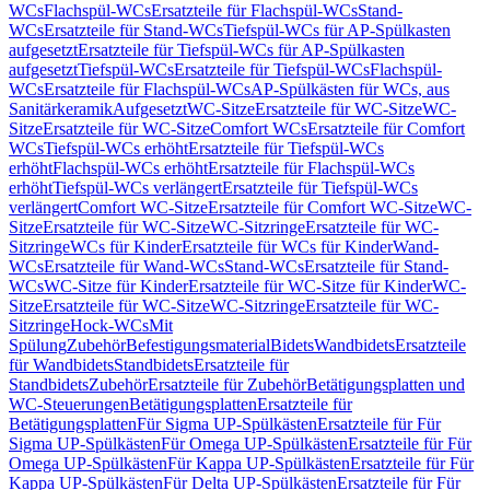
WCs
Flachspül-WCs
Ersatzteile für Flachspül-WCs
Stand-
WCs
Ersatzteile für Stand-WCs
Tiefspül-WCs für AP-Spülkasten
aufgesetzt
Ersatzteile für Tiefspül-WCs für AP-Spülkasten
aufgesetzt
Tiefspül-WCs
Ersatzteile für Tiefspül-WCs
Flachspül-
WCs
Ersatzteile für Flachspül-WCs
AP-Spülkästen für WCs, aus
Sanitärkeramik
Aufgesetzt
WC-Sitze
Ersatzteile für WC-Sitze
WC-
Sitze
Ersatzteile für WC-Sitze
Comfort WCs
Ersatzteile für Comfort
WCs
Tiefspül-WCs erhöht
Ersatzteile für Tiefspül-WCs
erhöht
Flachspül-WCs erhöht
Ersatzteile für Flachspül-WCs
erhöht
Tiefspül-WCs verlängert
Ersatzteile für Tiefspül-WCs
verlängert
Comfort WC-Sitze
Ersatzteile für Comfort WC-Sitze
WC-
Sitze
Ersatzteile für WC-Sitze
WC-Sitzringe
Ersatzteile für WC-
Sitzringe
WCs für Kinder
Ersatzteile für WCs für Kinder
Wand-
WCs
Ersatzteile für Wand-WCs
Stand-WCs
Ersatzteile für Stand-
WCs
WC-Sitze für Kinder
Ersatzteile für WC-Sitze für Kinder
WC-
Sitze
Ersatzteile für WC-Sitze
WC-Sitzringe
Ersatzteile für WC-
Sitzringe
Hock-WCs
Mit
Spülung
Zubehör
Befestigungsmaterial
Bidets
Wandbidets
Ersatzteile
für Wandbidets
Standbidets
Ersatzteile für
Standbidets
Zubehör
Ersatzteile für Zubehör
Betätigungsplatten und
WC-Steuerungen
Betätigungsplatten
Ersatzteile für
Betätigungsplatten
Für Sigma UP-Spülkästen
Ersatzteile für Für
Sigma UP-Spülkästen
Für Omega UP-Spülkästen
Ersatzteile für Für
Omega UP-Spülkästen
Für Kappa UP-Spülkästen
Ersatzteile für Für
Kappa UP-Spülkästen
Für Delta UP-Spülkästen
Ersatzteile für Für