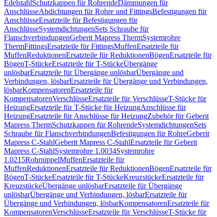
Edelstahl
Schutzkappen für Rohrende
Dämmungen für
Anschlüsse
Abdichtungen für Rohre und Fittings
Befestigungen für
Anschlüsse
Ersatzteile für Befestigungen für
Anschlüsse
Systemdichtungen
Sets Schraube für
Flanschverbindungen
Geberit Mapress Therm
Systemrohre
Therm
Fittings
Ersatzteile für Fittings
Muffen
Ersatzteile für
Muffen
Reduktionen
Ersatzteile für Reduktionen
Bögen
Ersatzteile für
Bögen
T-Stücke
Ersatzteile für T-Stücke
Übergänge
unlösbar
Ersatzteile für Übergänge unlösbar
Übergänge und
Verbindungen, lösbar
Ersatzteile für Übergänge und Verbindungen,
lösbar
Kompensatoren
Ersatzteile für
Kompensatoren
Verschlüsse
Ersatzteile für Verschlüsse
T-Stücke für
Heizung
Ersatzteile für T-Stücke für Heizung
Anschlüsse für
Heizung
Ersatzteile für Anschlüsse für Heizung
Zubehör für Geberit
Mapress Therm
Schutzkappen für Rohrende
Systemdichtungen
Sets
Schraube für Flanschverbindungen
Befestigungen für Rohre
Geberit
Mapress C-Stahl
Geberit Mapress C-Stahl
Ersatzteile für Geberit
Mapress C-Stahl
Systemrohre 1.0034
Systemrohre
1.0215
Rohrnippel
Muffen
Ersatzteile für
Muffen
Reduktionen
Ersatzteile für Reduktionen
Bögen
Ersatzteile für
Bögen
T-Stücke
Ersatzteile für T-Stücke
Kreuzstücke
Ersatzteile für
Kreuzstücke
Übergänge unlösbar
Ersatzteile für Übergänge
unlösbar
Übergänge und Verbindungen, lösbar
Ersatzteile für
Übergänge und Verbindungen, lösbar
Kompensatoren
Ersatzteile für
Kompensatoren
Verschlüsse
Ersatzteile für Verschlüsse
T-Stücke für