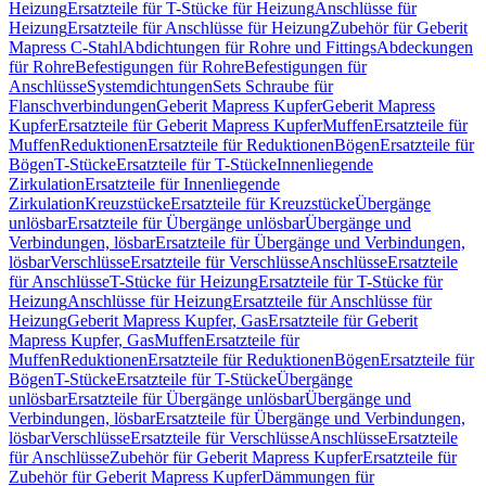
Heizung
Ersatzteile für T-Stücke für Heizung
Anschlüsse für
Heizung
Ersatzteile für Anschlüsse für Heizung
Zubehör für Geberit
Mapress C-Stahl
Abdichtungen für Rohre und Fittings
Abdeckungen
für Rohre
Befestigungen für Rohre
Befestigungen für
Anschlüsse
Systemdichtungen
Sets Schraube für
Flanschverbindungen
Geberit Mapress Kupfer
Geberit Mapress
Kupfer
Ersatzteile für Geberit Mapress Kupfer
Muffen
Ersatzteile für
Muffen
Reduktionen
Ersatzteile für Reduktionen
Bögen
Ersatzteile für
Bögen
T-Stücke
Ersatzteile für T-Stücke
Innenliegende
Zirkulation
Ersatzteile für Innenliegende
Zirkulation
Kreuzstücke
Ersatzteile für Kreuzstücke
Übergänge
unlösbar
Ersatzteile für Übergänge unlösbar
Übergänge und
Verbindungen, lösbar
Ersatzteile für Übergänge und Verbindungen,
lösbar
Verschlüsse
Ersatzteile für Verschlüsse
Anschlüsse
Ersatzteile
für Anschlüsse
T-Stücke für Heizung
Ersatzteile für T-Stücke für
Heizung
Anschlüsse für Heizung
Ersatzteile für Anschlüsse für
Heizung
Geberit Mapress Kupfer, Gas
Ersatzteile für Geberit
Mapress Kupfer, Gas
Muffen
Ersatzteile für
Muffen
Reduktionen
Ersatzteile für Reduktionen
Bögen
Ersatzteile für
Bögen
T-Stücke
Ersatzteile für T-Stücke
Übergänge
unlösbar
Ersatzteile für Übergänge unlösbar
Übergänge und
Verbindungen, lösbar
Ersatzteile für Übergänge und Verbindungen,
lösbar
Verschlüsse
Ersatzteile für Verschlüsse
Anschlüsse
Ersatzteile
für Anschlüsse
Zubehör für Geberit Mapress Kupfer
Ersatzteile für
Zubehör für Geberit Mapress Kupfer
Dämmungen für