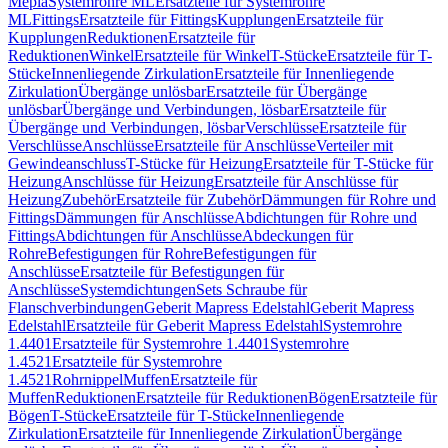
Mepla
Systemrohre ML
Ersatzteile für Systemrohre
ML
Fittings
Ersatzteile für Fittings
Kupplungen
Ersatzteile für
Kupplungen
Reduktionen
Ersatzteile für
Reduktionen
Winkel
Ersatzteile für Winkel
T-Stücke
Ersatzteile für T-
Stücke
Innenliegende Zirkulation
Ersatzteile für Innenliegende
Zirkulation
Übergänge unlösbar
Ersatzteile für Übergänge
unlösbar
Übergänge und Verbindungen, lösbar
Ersatzteile für
Übergänge und Verbindungen, lösbar
Verschlüsse
Ersatzteile für
Verschlüsse
Anschlüsse
Ersatzteile für Anschlüsse
Verteiler mit
Gewindeanschluss
T-Stücke für Heizung
Ersatzteile für T-Stücke für
Heizung
Anschlüsse für Heizung
Ersatzteile für Anschlüsse für
Heizung
Zubehör
Ersatzteile für Zubehör
Dämmungen für Rohre und
Fittings
Dämmungen für Anschlüsse
Abdichtungen für Rohre und
Fittings
Abdichtungen für Anschlüsse
Abdeckungen für
Rohre
Befestigungen für Rohre
Befestigungen für
Anschlüsse
Ersatzteile für Befestigungen für
Anschlüsse
Systemdichtungen
Sets Schraube für
Flanschverbindungen
Geberit Mapress Edelstahl
Geberit Mapress
Edelstahl
Ersatzteile für Geberit Mapress Edelstahl
Systemrohre
1.4401
Ersatzteile für Systemrohre 1.4401
Systemrohre
1.4521
Ersatzteile für Systemrohre
1.4521
Rohrnippel
Muffen
Ersatzteile für
Muffen
Reduktionen
Ersatzteile für Reduktionen
Bögen
Ersatzteile für
Bögen
T-Stücke
Ersatzteile für T-Stücke
Innenliegende
Zirkulation
Ersatzteile für Innenliegende Zirkulation
Übergänge