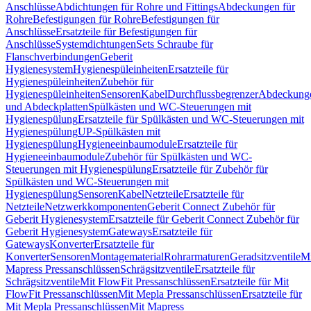
Anschlüsse
Abdichtungen für Rohre und Fittings
Abdeckungen für
Rohre
Befestigungen für Rohre
Befestigungen für
Anschlüsse
Ersatzteile für Befestigungen für
Anschlüsse
Systemdichtungen
Sets Schraube für
Flanschverbindungen
Geberit
Hygienesystem
Hygienespüleinheiten
Ersatzteile für
Hygienespüleinheiten
Zubehör für
Hygienespüleinheiten
Sensoren
Kabel
Durchflussbegrenzer
Abdeckung
und Abdeckplatten
Spülkästen und WC-Steuerungen mit
Hygienespülung
Ersatzteile für Spülkästen und WC-Steuerungen mit
Hygienespülung
UP-Spülkästen mit
Hygienespülung
Hygieneeinbaumodule
Ersatzteile für
Hygieneeinbaumodule
Zubehör für Spülkästen und WC-
Steuerungen mit Hygienespülung
Ersatzteile für Zubehör für
Spülkästen und WC-Steuerungen mit
Hygienespülung
Sensoren
Kabel
Netzteile
Ersatzteile für
Netzteile
Netzwerkkomponenten
Geberit Connect Zubehör für
Geberit Hygienesystem
Ersatzteile für Geberit Connect Zubehör für
Geberit Hygienesystem
Gateways
Ersatzteile für
Gateways
Konverter
Ersatzteile für
Konverter
Sensoren
Montagematerial
Rohrarmaturen
Geradsitzventile
Mi
Mapress Pressanschlüssen
Schrägsitzventile
Ersatzteile für
Schrägsitzventile
Mit FlowFit Pressanschlüssen
Ersatzteile für Mit
FlowFit Pressanschlüssen
Mit Mepla Pressanschlüssen
Ersatzteile für
Mit Mepla Pressanschlüssen
Mit Mapress