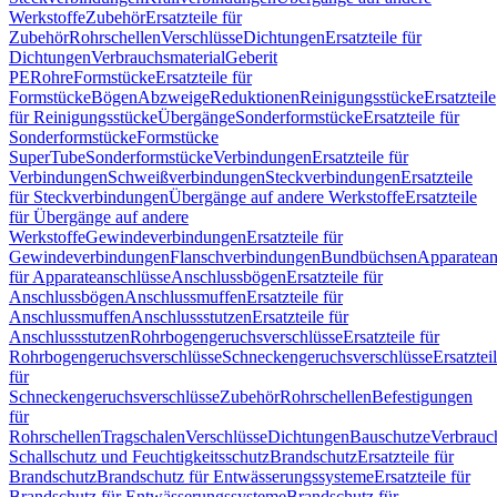
Werkstoffe
Zubehör
Ersatzteile für
Zubehör
Rohrschellen
Verschlüsse
Dichtungen
Ersatzteile für
Dichtungen
Verbrauchsmaterial
Geberit
PE
Rohre
Formstücke
Ersatzteile für
Formstücke
Bögen
Abzweige
Reduktionen
Reinigungsstücke
Ersatzteile
für Reinigungsstücke
Übergänge
Sonderformstücke
Ersatzteile für
Sonderformstücke
Formstücke
SuperTube
Sonderformstücke
Verbindungen
Ersatzteile für
Verbindungen
Schweißverbindungen
Steckverbindungen
Ersatzteile
für Steckverbindungen
Übergänge auf andere Werkstoffe
Ersatzteile
für Übergänge auf andere
Werkstoffe
Gewindeverbindungen
Ersatzteile für
Gewindeverbindungen
Flanschverbindungen
Bundbüchsen
Apparatean
für Apparateanschlüsse
Anschlussbögen
Ersatzteile für
Anschlussbögen
Anschlussmuffen
Ersatzteile für
Anschlussmuffen
Anschlussstutzen
Ersatzteile für
Anschlussstutzen
Rohrbogengeruchsverschlüsse
Ersatzteile für
Rohrbogengeruchsverschlüsse
Schneckengeruchsverschlüsse
Ersatztei
für
Schneckengeruchsverschlüsse
Zubehör
Rohrschellen
Befestigungen
für
Rohrschellen
Tragschalen
Verschlüsse
Dichtungen
Bauschutze
Verbrauc
Schallschutz und Feuchtigkeitsschutz
Brandschutz
Ersatzteile für
Brandschutz
Brandschutz für Entwässerungssysteme
Ersatzteile für
Brandschutz für Entwässerungssysteme
Brandschutz für