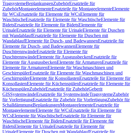
Tragsysteme
Beplankungen
Zubehör
Ersatzteile für
Zubehör
Montageelemente
Ersatzteile für Montageelemente
Elemente
für WCs
Ersatzteile für Elemente für WCs
Elemente für
Waschtische
Ersatzteile für Elemente für Waschtische
Elemente für
Bidets
Ersatzteile für Elemente für Bidets
Elemente für
Urinale
Ersatzteile für Elemente für Urinale
Elemente für Duschen
mit Wandablauf
Ersatzteile für Elemente für Duschen mit
Wandablauf
Elemente für Dusch- und Badewannen
Ersatzteile für
Elemente für Dusch- und Badewannen
Elemente für
Duschtrennwände
Ersatzteile für Elemente für
Duschtrennwände
Elemente für Ausgussbecken
Ersatzteile für
Elemente für Ausgussbecken
Elemente für Armaturen
Ersatzteile für
Elemente für Armaturen
Elemente für Waschmaschinen und
Geschirrspüler
Ersatzteile für Elemente für Waschmaschinen und
Geschirrspüler
Elemente für Konsollasten
Ersatzteile für Elemente für
Konsollasten
Elemente für Küchenspülen
Ersatzteile für Elemente für
Küchenspülen
Zubehör
Ersatzteile für Zubehör
Geberit
GIS
Systemwände
Ersatzteile für Systemwände
Tragsysteme
Zubehör
für Vorfertigung
Ersatzteile für Zubehör für Vorfertigung
Zubehör für
Schalldämmung
Beplankungen
Montageelemente
Ersatzteile für
Montageelemente
Elemente für WCs
Ersatzteile für Elemente für
WCs
Elemente für Waschtische
Ersatzteile für Elemente für
Waschtische
Elemente für Bidets
Ersatzteile für Elemente für
Bidets
Elemente für Urinale
Ersatzteile für Elemente für
Urinale
Elemente für Duschen mit Wandablauf
Ersatzteile für