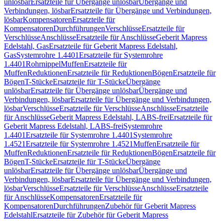
unlösbar
Ersatzteile für Übergänge unlösbar
Übergänge und
Verbindungen, lösbar
Ersatzteile für Übergänge und Verbindungen,
lösbar
Kompensatoren
Ersatzteile für
Kompensatoren
Durchführungen
Verschlüsse
Ersatzteile für
Verschlüsse
Anschlüsse
Ersatzteile für Anschlüsse
Geberit Mapress
Edelstahl, Gas
Ersatzteile für Geberit Mapress Edelstahl,
Gas
Systemrohre 1.4401
Ersatzteile für Systemrohre
1.4401
Rohrnippel
Muffen
Ersatzteile für
Muffen
Reduktionen
Ersatzteile für Reduktionen
Bögen
Ersatzteile für
Bögen
T-Stücke
Ersatzteile für T-Stücke
Übergänge
unlösbar
Ersatzteile für Übergänge unlösbar
Übergänge und
Verbindungen, lösbar
Ersatzteile für Übergänge und Verbindungen,
lösbar
Verschlüsse
Ersatzteile für Verschlüsse
Anschlüsse
Ersatzteile
für Anschlüsse
Geberit Mapress Edelstahl, LABS-frei
Ersatzteile für
Geberit Mapress Edelstahl, LABS-frei
Systemrohre
1.4401
Ersatzteile für Systemrohre 1.4401
Systemrohre
1.4521
Ersatzteile für Systemrohre 1.4521
Muffen
Ersatzteile für
Muffen
Reduktionen
Ersatzteile für Reduktionen
Bögen
Ersatzteile für
Bögen
T-Stücke
Ersatzteile für T-Stücke
Übergänge
unlösbar
Ersatzteile für Übergänge unlösbar
Übergänge und
Verbindungen, lösbar
Ersatzteile für Übergänge und Verbindungen,
lösbar
Verschlüsse
Ersatzteile für Verschlüsse
Anschlüsse
Ersatzteile
für Anschlüsse
Kompensatoren
Ersatzteile für
Kompensatoren
Durchführungen
Zubehör für Geberit Mapress
Edelstahl
Ersatzteile für Zubehör für Geberit Mapress