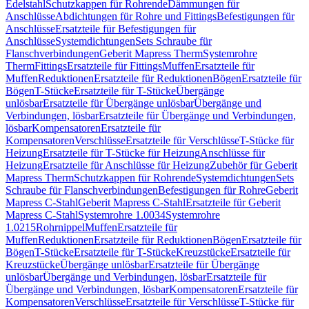
Edelstahl
Schutzkappen für Rohrende
Dämmungen für
Anschlüsse
Abdichtungen für Rohre und Fittings
Befestigungen für
Anschlüsse
Ersatzteile für Befestigungen für
Anschlüsse
Systemdichtungen
Sets Schraube für
Flanschverbindungen
Geberit Mapress Therm
Systemrohre
Therm
Fittings
Ersatzteile für Fittings
Muffen
Ersatzteile für
Muffen
Reduktionen
Ersatzteile für Reduktionen
Bögen
Ersatzteile für
Bögen
T-Stücke
Ersatzteile für T-Stücke
Übergänge
unlösbar
Ersatzteile für Übergänge unlösbar
Übergänge und
Verbindungen, lösbar
Ersatzteile für Übergänge und Verbindungen,
lösbar
Kompensatoren
Ersatzteile für
Kompensatoren
Verschlüsse
Ersatzteile für Verschlüsse
T-Stücke für
Heizung
Ersatzteile für T-Stücke für Heizung
Anschlüsse für
Heizung
Ersatzteile für Anschlüsse für Heizung
Zubehör für Geberit
Mapress Therm
Schutzkappen für Rohrende
Systemdichtungen
Sets
Schraube für Flanschverbindungen
Befestigungen für Rohre
Geberit
Mapress C-Stahl
Geberit Mapress C-Stahl
Ersatzteile für Geberit
Mapress C-Stahl
Systemrohre 1.0034
Systemrohre
1.0215
Rohrnippel
Muffen
Ersatzteile für
Muffen
Reduktionen
Ersatzteile für Reduktionen
Bögen
Ersatzteile für
Bögen
T-Stücke
Ersatzteile für T-Stücke
Kreuzstücke
Ersatzteile für
Kreuzstücke
Übergänge unlösbar
Ersatzteile für Übergänge
unlösbar
Übergänge und Verbindungen, lösbar
Ersatzteile für
Übergänge und Verbindungen, lösbar
Kompensatoren
Ersatzteile für
Kompensatoren
Verschlüsse
Ersatzteile für Verschlüsse
T-Stücke für