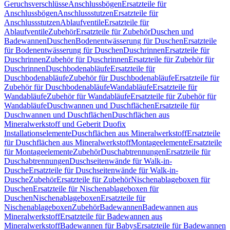
Geruchsverschlüsse
Anschlussbögen
Ersatzteile für
Anschlussbögen
Anschlussstutzen
Ersatzteile für
Anschlussstutzen
Ablaufventile
Ersatzteile für
Ablaufventile
Zubehör
Ersatzteile für Zubehör
Duschen und
Badewannen
Duschen
Bodenentwässerung für Duschen
Ersatzteile
für Bodenentwässerung für Duschen
Duschrinnen
Ersatzteile für
Duschrinnen
Zubehör für Duschrinnen
Ersatzteile für Zubehör für
Duschrinnen
Duschbodenabläufe
Ersatzteile für
Duschbodenabläufe
Zubehör für Duschbodenabläufe
Ersatzteile für
Zubehör für Duschbodenabläufe
Wandabläufe
Ersatzteile für
Wandabläufe
Zubehör für Wandabläufe
Ersatzteile für Zubehör für
Wandabläufe
Duschwannen und Duschflächen
Ersatzteile für
Duschwannen und Duschflächen
Duschflächen aus
Mineralwerkstoff und Geberit Duofix
Installationselemente
Duschflächen aus Mineralwerkstoff
Ersatzteile
für Duschflächen aus Mineralwerkstoff
Montageelemente
Ersatzteile
für Montageelemente
Zubehör
Duschabtrennungen
Ersatzteile für
Duschabtrennungen
Duschseitenwände für Walk-in-
Dusche
Ersatzteile für Duschseitenwände für Walk-in-
Dusche
Zubehör
Ersatzteile für Zubehör
Nischenablageboxen für
Duschen
Ersatzteile für Nischenablageboxen für
Duschen
Nischenablageboxen
Ersatzteile für
Nischenablageboxen
Zubehör
Badewannen
Badewannen aus
Mineralwerkstoff
Ersatzteile für Badewannen aus
Mineralwerkstoff
Badewannen für Babys
Ersatzteile für Badewannen