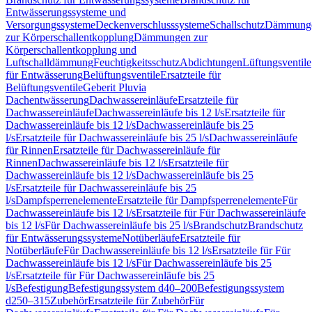
Entwässerungssysteme und
Versorgungssysteme
Deckenverschlusssysteme
Schallschutz
Dämmung
zur Körperschallentkopplung
Dämmungen zur
Körperschallentkopplung und
Luftschalldämmung
Feuchtigkeitsschutz
Abdichtungen
Lüftungsventile
für Entwässerung
Belüftungsventile
Ersatzteile für
Belüftungsventile
Geberit Pluvia
Dachentwässerung
Dachwassereinläufe
Ersatzteile für
Dachwassereinläufe
Dachwassereinläufe bis 12 l/s
Ersatzteile für
Dachwassereinläufe bis 12 l/s
Dachwassereinläufe bis 25
l/s
Ersatzteile für Dachwassereinläufe bis 25 l/s
Dachwassereinläufe
für Rinnen
Ersatzteile für Dachwassereinläufe für
Rinnen
Dachwassereinläufe bis 12 l/s
Ersatzteile für
Dachwassereinläufe bis 12 l/s
Dachwassereinläufe bis 25
l/s
Ersatzteile für Dachwassereinläufe bis 25
l/s
Dampfsperrenelemente
Ersatzteile für Dampfsperrenelemente
Für
Dachwassereinläufe bis 12 l/s
Ersatzteile für Für Dachwassereinläufe
bis 12 l/s
Für Dachwassereinläufe bis 25 l/s
Brandschutz
Brandschutz
für Entwässerungssysteme
Notüberläufe
Ersatzteile für
Notüberläufe
Für Dachwassereinläufe bis 12 l/s
Ersatzteile für Für
Dachwassereinläufe bis 12 l/s
Für Dachwassereinläufe bis 25
l/s
Ersatzteile für Für Dachwassereinläufe bis 25
l/s
Befestigung
Befestigungssystem d40–200
Befestigungssystem
d250–315
Zubehör
Ersatzteile für Zubehör
Für