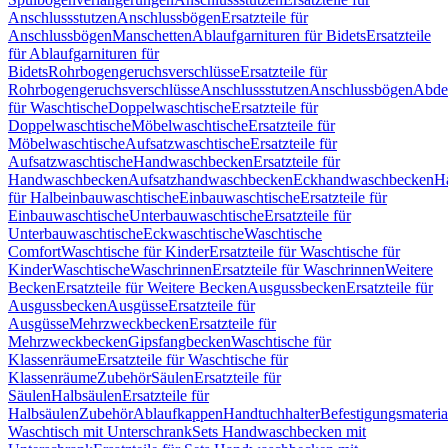
Anschlussstutzen
Anschlussbögen
Ersatzteile für
Anschlussbögen
Manschetten
Ablaufgarnituren für Bidets
Ersatzteile
für Ablaufgarnituren für
Bidets
Rohrbogengeruchsverschlüsse
Ersatzteile für
Rohrbogengeruchsverschlüsse
Anschlussstutzen
Anschlussbögen
Abde
für Waschtische
Doppelwaschtische
Ersatzteile für
Doppelwaschtische
Möbelwaschtische
Ersatzteile für
Möbelwaschtische
Aufsatzwaschtische
Ersatzteile für
Aufsatzwaschtische
Handwaschbecken
Ersatzteile für
Handwaschbecken
Aufsatzhandwaschbecken
Eckhandwaschbecken
H
für Halbeinbauwaschtische
Einbauwaschtische
Ersatzteile für
Einbauwaschtische
Unterbauwaschtische
Ersatzteile für
Unterbauwaschtische
Eckwaschtische
Waschtische
Comfort
Waschtische für Kinder
Ersatzteile für Waschtische für
Kinder
Waschtische
Waschrinnen
Ersatzteile für Waschrinnen
Weitere
Becken
Ersatzteile für Weitere Becken
Ausgussbecken
Ersatzteile für
Ausgussbecken
Ausgüsse
Ersatzteile für
Ausgüsse
Mehrzweckbecken
Ersatzteile für
Mehrzweckbecken
Gipsfangbecken
Waschtische für
Klassenräume
Ersatzteile für Waschtische für
Klassenräume
Zubehör
Säulen
Ersatzteile für
Säulen
Halbsäulen
Ersatzteile für
Halbsäulen
Zubehör
Ablaufkappen
Handtuchhalter
Befestigungsmateria
Waschtisch mit Unterschrank
Sets Handwaschbecken mit