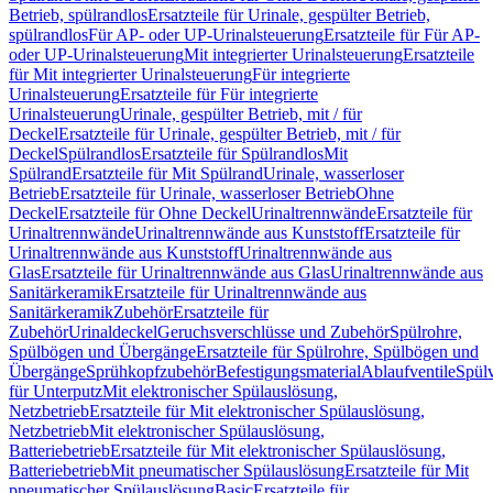
Betrieb, spülrandlos
Ersatzteile für Urinale, gespülter Betrieb,
spülrandlos
Für AP- oder UP-Urinalsteuerung
Ersatzteile für Für AP-
oder UP-Urinalsteuerung
Mit integrierter Urinalsteuerung
Ersatzteile
für Mit integrierter Urinalsteuerung
Für integrierte
Urinalsteuerung
Ersatzteile für Für integrierte
Urinalsteuerung
Urinale, gespülter Betrieb, mit / für
Deckel
Ersatzteile für Urinale, gespülter Betrieb, mit / für
Deckel
Spülrandlos
Ersatzteile für Spülrandlos
Mit
Spülrand
Ersatzteile für Mit Spülrand
Urinale, wasserloser
Betrieb
Ersatzteile für Urinale, wasserloser Betrieb
Ohne
Deckel
Ersatzteile für Ohne Deckel
Urinaltrennwände
Ersatzteile für
Urinaltrennwände
Urinaltrennwände aus Kunststoff
Ersatzteile für
Urinaltrennwände aus Kunststoff
Urinaltrennwände aus
Glas
Ersatzteile für Urinaltrennwände aus Glas
Urinaltrennwände aus
Sanitärkeramik
Ersatzteile für Urinaltrennwände aus
Sanitärkeramik
Zubehör
Ersatzteile für
Zubehör
Urinaldeckel
Geruchsverschlüsse und Zubehör
Spülrohre,
Spülbögen und Übergänge
Ersatzteile für Spülrohre, Spülbögen und
Übergänge
Sprühkopfzubehör
Befestigungsmaterial
Ablaufventile
Spülv
für Unterputz
Mit elektronischer Spülauslösung,
Netzbetrieb
Ersatzteile für Mit elektronischer Spülauslösung,
Netzbetrieb
Mit elektronischer Spülauslösung,
Batteriebetrieb
Ersatzteile für Mit elektronischer Spülauslösung,
Batteriebetrieb
Mit pneumatischer Spülauslösung
Ersatzteile für Mit
pneumatischer Spülauslösung
Basic
Ersatzteile für