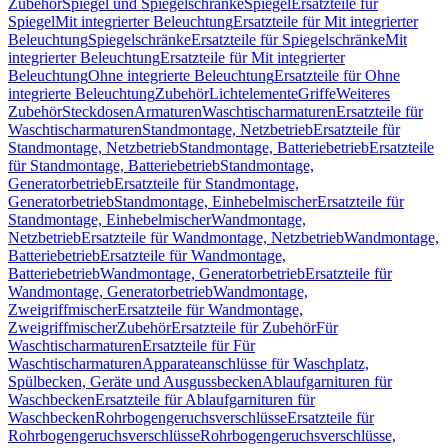
Zubehör
Spiegel und Spiegelschränke
Spiegel
Ersatzteile für
Spiegel
Mit integrierter Beleuchtung
Ersatzteile für Mit integrierter
Beleuchtung
Spiegelschränke
Ersatzteile für Spiegelschränke
Mit
integrierter Beleuchtung
Ersatzteile für Mit integrierter
Beleuchtung
Ohne integrierte Beleuchtung
Ersatzteile für Ohne
integrierte Beleuchtung
Zubehör
Lichtelemente
Griffe
Weiteres
Zubehör
Steckdosen
Armaturen
Waschtischarmaturen
Ersatzteile für
Waschtischarmaturen
Standmontage, Netzbetrieb
Ersatzteile für
Standmontage, Netzbetrieb
Standmontage, Batteriebetrieb
Ersatzteile
für Standmontage, Batteriebetrieb
Standmontage,
Generatorbetrieb
Ersatzteile für Standmontage,
Generatorbetrieb
Standmontage, Einhebelmischer
Ersatzteile für
Standmontage, Einhebelmischer
Wandmontage,
Netzbetrieb
Ersatzteile für Wandmontage, Netzbetrieb
Wandmontage,
Batteriebetrieb
Ersatzteile für Wandmontage,
Batteriebetrieb
Wandmontage, Generatorbetrieb
Ersatzteile für
Wandmontage, Generatorbetrieb
Wandmontage,
Zweigriffmischer
Ersatzteile für Wandmontage,
Zweigriffmischer
Zubehör
Ersatzteile für Zubehör
Für
Waschtischarmaturen
Ersatzteile für Für
Waschtischarmaturen
Apparateanschlüsse für Waschplatz,
Spülbecken, Geräte und Ausgussbecken
Ablaufgarnituren für
Waschbecken
Ersatzteile für Ablaufgarnituren für
Waschbecken
Rohrbogengeruchsverschlüsse
Ersatzteile für
Rohrbogengeruchsverschlüsse
Rohrbogengeruchsverschlüsse,