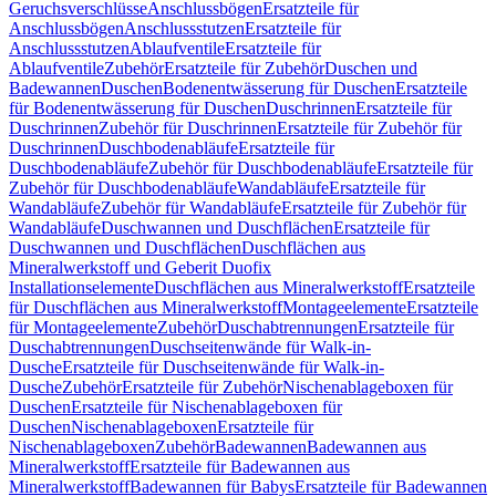
Geruchsverschlüsse
Anschlussbögen
Ersatzteile für
Anschlussbögen
Anschlussstutzen
Ersatzteile für
Anschlussstutzen
Ablaufventile
Ersatzteile für
Ablaufventile
Zubehör
Ersatzteile für Zubehör
Duschen und
Badewannen
Duschen
Bodenentwässerung für Duschen
Ersatzteile
für Bodenentwässerung für Duschen
Duschrinnen
Ersatzteile für
Duschrinnen
Zubehör für Duschrinnen
Ersatzteile für Zubehör für
Duschrinnen
Duschbodenabläufe
Ersatzteile für
Duschbodenabläufe
Zubehör für Duschbodenabläufe
Ersatzteile für
Zubehör für Duschbodenabläufe
Wandabläufe
Ersatzteile für
Wandabläufe
Zubehör für Wandabläufe
Ersatzteile für Zubehör für
Wandabläufe
Duschwannen und Duschflächen
Ersatzteile für
Duschwannen und Duschflächen
Duschflächen aus
Mineralwerkstoff und Geberit Duofix
Installationselemente
Duschflächen aus Mineralwerkstoff
Ersatzteile
für Duschflächen aus Mineralwerkstoff
Montageelemente
Ersatzteile
für Montageelemente
Zubehör
Duschabtrennungen
Ersatzteile für
Duschabtrennungen
Duschseitenwände für Walk-in-
Dusche
Ersatzteile für Duschseitenwände für Walk-in-
Dusche
Zubehör
Ersatzteile für Zubehör
Nischenablageboxen für
Duschen
Ersatzteile für Nischenablageboxen für
Duschen
Nischenablageboxen
Ersatzteile für
Nischenablageboxen
Zubehör
Badewannen
Badewannen aus
Mineralwerkstoff
Ersatzteile für Badewannen aus
Mineralwerkstoff
Badewannen für Babys
Ersatzteile für Badewannen