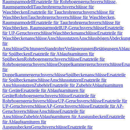
Raumsparmodell
Ersatzteile für Rohrbogengeruchsverschlüsse,
Raumsparmodell
Tauchrohrgeruchsverschlüsse für
Waschbecken
Ersatzteile für Tauchrohrgeruchsverschlüsse für
Waschbecken
Tauchrohrgeruchsverschlüsse für Waschbecken,
Raumsparmodell
Ersatzteile für Tauchrohrgeruchsverschlüsse für
Waschbecken, Raumsparmodell
UP-Geruchsverschlüsse
Ersatzteile
für UP-Geruchsverschlüsse
Waschbeckenanschlüsse
Ersatzteile für
Waschbeckenanschlüsse
Anschlussstutzen
Anschlussbögen
Abdeckung
für
Anschlüsse
Dichtungen
Standrohre
Verlängerungen
Betätigungen
Ablauf
für Spülbecken
Ersatzteile für Ablaufgarnituren für
Spülbecken
Rohrbogengeruchsverschlüsse
Ersatzteile für
Rohrbogengeruchsverschlüsse
Doppelkammergeruchsverschlüsse
Ersa
für
Doppelkammergeruchsverschlüsse
Spülbeckenanschlüsse
Ersatzteile
für Spülbeckenanschlüsse
Anschlussstutzen
Ersatzteile für
Anschlussstutzen
Zubehör
Ersatzteile für Zubehör
Ablaufgarnituren
für Geräte
Ersatzteile für Ablaufgarnituren für
Geräte
Rohrbogengeruchsverschlüsse
Ersatzteile für
Rohrbogengeruchsverschlüsse
UP-Geruchsverschlüsse
Ersatzteile für
UP-Geruchsverschlüsse
AP-Geruchsverschlüsse
Ersatzteile für AP-
Geruchsverschlüsse
Anschlüsse
Ersatzteile für
Anschlüsse
Zubehör
Ablaufgarnituren für Ausgussbecken
Ersatzteile
für Ablaufgarnituren für
Ausgussbecken
Geruchsverschlüsse
Ersatzteile für