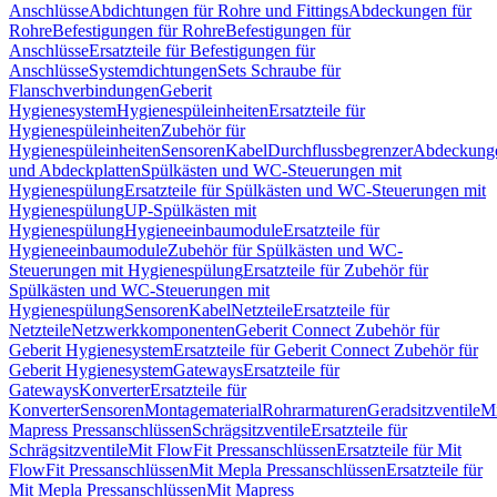
Anschlüsse
Abdichtungen für Rohre und Fittings
Abdeckungen für
Rohre
Befestigungen für Rohre
Befestigungen für
Anschlüsse
Ersatzteile für Befestigungen für
Anschlüsse
Systemdichtungen
Sets Schraube für
Flanschverbindungen
Geberit
Hygienesystem
Hygienespüleinheiten
Ersatzteile für
Hygienespüleinheiten
Zubehör für
Hygienespüleinheiten
Sensoren
Kabel
Durchflussbegrenzer
Abdeckung
und Abdeckplatten
Spülkästen und WC-Steuerungen mit
Hygienespülung
Ersatzteile für Spülkästen und WC-Steuerungen mit
Hygienespülung
UP-Spülkästen mit
Hygienespülung
Hygieneeinbaumodule
Ersatzteile für
Hygieneeinbaumodule
Zubehör für Spülkästen und WC-
Steuerungen mit Hygienespülung
Ersatzteile für Zubehör für
Spülkästen und WC-Steuerungen mit
Hygienespülung
Sensoren
Kabel
Netzteile
Ersatzteile für
Netzteile
Netzwerkkomponenten
Geberit Connect Zubehör für
Geberit Hygienesystem
Ersatzteile für Geberit Connect Zubehör für
Geberit Hygienesystem
Gateways
Ersatzteile für
Gateways
Konverter
Ersatzteile für
Konverter
Sensoren
Montagematerial
Rohrarmaturen
Geradsitzventile
Mi
Mapress Pressanschlüssen
Schrägsitzventile
Ersatzteile für
Schrägsitzventile
Mit FlowFit Pressanschlüssen
Ersatzteile für Mit
FlowFit Pressanschlüssen
Mit Mepla Pressanschlüssen
Ersatzteile für
Mit Mepla Pressanschlüssen
Mit Mapress