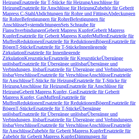
Heizung
Ersatzteile für T-Stücke für Heizung
Anschlüsse für
Heizung
Ersatzteile für Anschlüsse für Heizung
Zubehör für Geberit
Mapress C-Stahl
Abdichtungen für Rohre und Fittings
Abdeckungen
für Rohre
Befestigungen für Rohre
Befestigungen für
Anschlüsse
Systemdichtungen
Sets Schraube für
Flanschverbindungen
Geberit Mapress Kupfer
Geberit Mapress
Kupfer
Ersatzteile für Geberit Mapress Kupfer
Muffen
Ersatzteile für
Muffen
Reduktionen
Ersatzteile für Reduktionen
Bögen
Ersatzteile für
Bögen
T-Stücke
Ersatzteile für T-Stücke
Innenliegende
Zirkulation
Ersatzteile für Innenliegende
Zirkulation
Kreuzstücke
Ersatzteile für Kreuzstücke
Übergänge
unlösbar
Ersatzteile für Übergänge unlösbar
Übergänge und
Verbindungen, lösbar
Ersatzteile für Übergänge und Verbindungen,
lösbar
Verschlüsse
Ersatzteile für Verschlüsse
Anschlüsse
Ersatzteile
für Anschlüsse
T-Stücke für Heizung
Ersatzteile für T-Stücke für
Heizung
Anschlüsse für Heizung
Ersatzteile für Anschlüsse für
Heizung
Geberit Mapress Kupfer, Gas
Ersatzteile für Geberit
Mapress Kupfer, Gas
Muffen
Ersatzteile für
Muffen
Reduktionen
Ersatzteile für Reduktionen
Bögen
Ersatzteile für
Bögen
T-Stücke
Ersatzteile für T-Stücke
Übergänge
unlösbar
Ersatzteile für Übergänge unlösbar
Übergänge und
Verbindungen, lösbar
Ersatzteile für Übergänge und Verbindungen,
lösbar
Verschlüsse
Ersatzteile für Verschlüsse
Anschlüsse
Ersatzteile
für Anschlüsse
Zubehör für Geberit Mapress Kupfer
Ersatzteile für
Zubehör für Geberit Mapress Kupfer
Dämmungen für