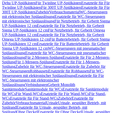
Delta UP-Spülkästen
Für Twinline UP-Spülkästen
Ersatzteile für Für
Twinline UP-Spülkästen
Für 300T UP-Spülkästen
Ersatzteile für Für
300T UP-Spülkästen
Zubehör
Verbrauchsmaterial
WC-Steuerungen
mit elektronischer Spülauslösung
Ersatzteile für WC-Steuerungen
mit elektronischer Spülauslösung
Für Netzbetrieb, für Geberit Sigma
UP-Spülkästen 12 cm
Ersatzteile für Für Netzbetrieb, für Geberit
Sigma UP-Spülkästen 12 cm
Für Netzbetrieb, für Geberit Omega
UP-Spülkästen 12 cm
Ersatzteile für Für Netzbetrieb, für Geberit
Omega UP-Spülkästen 12 cm
Für Batteriebetrieb, für Geberit Sigma
UP-Spülkästen 12 cm
Ersatzteile für Für Batteriebetrieb, für Geberit
Sigma UP-Spülkästen 12 cm
WC-Steuerungen mit pneumatischer
Spülauslösung
Ersatzteile für WC-Steuerungen mit pneumatischer
Spülauslösung
Für 2-Mengen-Spülung
Ersatzteile für Für 2-Mengen-
Spülung
Für 1-Mengen-Spülung
Ersatzteile für Für 1-Mengen-
Spülung
Zubehör für WC-Steuerungen
Ersatzteile für Zubehör für
WC-Steuerungen
Rohbausets
Ersatzteile für Rohbausets
Für WC-
Steuerungen mit elektronischer Spülauslösung
Ersatzteile für Für
WC-Steuerungen mit elektronischer
Spülauslösung
Verbindungen
Geberit Monolith
Sanitärmodule
Sanitärmodule für WCs
Ersatzteile für Sanitärmodule
für WCs
Für Wand-WCs
Ersatzteile für Für Wand-WCs
Für Stand-
WCs
Ersatzteile für Für Stand-WCs
Zubehör
Ersatzteile für
Zubehör
Verbrauchsmaterial
Urinale
Urinale, gespülter Betrieb, mit
Spülrand
Ersatzteile für Urinale, gespülter Betrieb, mit
Spülrand
Ohne Deckel
Ersatzteile für Ohne Deckel
Urinale, gespülter