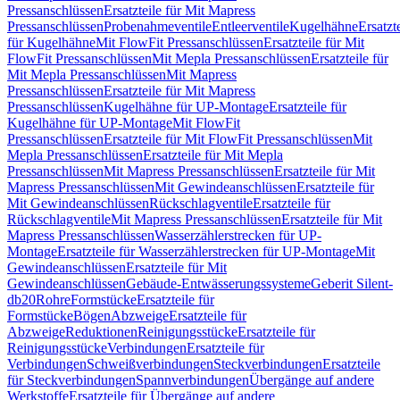
Pressanschlüssen
Ersatzteile für Mit Mapress
Pressanschlüssen
Probenahmeventile
Entleerventile
Kugelhähne
Ersatzt
für Kugelhähne
Mit FlowFit Pressanschlüssen
Ersatzteile für Mit
FlowFit Pressanschlüssen
Mit Mepla Pressanschlüssen
Ersatzteile für
Mit Mepla Pressanschlüssen
Mit Mapress
Pressanschlüssen
Ersatzteile für Mit Mapress
Pressanschlüssen
Kugelhähne für UP-Montage
Ersatzteile für
Kugelhähne für UP-Montage
Mit FlowFit
Pressanschlüssen
Ersatzteile für Mit FlowFit Pressanschlüssen
Mit
Mepla Pressanschlüssen
Ersatzteile für Mit Mepla
Pressanschlüssen
Mit Mapress Pressanschlüssen
Ersatzteile für Mit
Mapress Pressanschlüssen
Mit Gewindeanschlüssen
Ersatzteile für
Mit Gewindeanschlüssen
Rückschlagventile
Ersatzteile für
Rückschlagventile
Mit Mapress Pressanschlüssen
Ersatzteile für Mit
Mapress Pressanschlüssen
Wasserzählerstrecken für UP-
Montage
Ersatzteile für Wasserzählerstrecken für UP-Montage
Mit
Gewindeanschlüssen
Ersatzteile für Mit
Gewindeanschlüssen
Gebäude-Entwässerungssysteme
Geberit Silent-
db20
Rohre
Formstücke
Ersatzteile für
Formstücke
Bögen
Abzweige
Ersatzteile für
Abzweige
Reduktionen
Reinigungsstücke
Ersatzteile für
Reinigungsstücke
Verbindungen
Ersatzteile für
Verbindungen
Schweißverbindungen
Steckverbindungen
Ersatzteile
für Steckverbindungen
Spannverbindungen
Übergänge auf andere
Werkstoffe
Ersatzteile für Übergänge auf andere