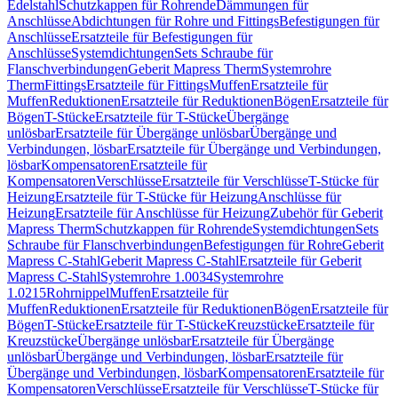
Edelstahl
Schutzkappen für Rohrende
Dämmungen für
Anschlüsse
Abdichtungen für Rohre und Fittings
Befestigungen für
Anschlüsse
Ersatzteile für Befestigungen für
Anschlüsse
Systemdichtungen
Sets Schraube für
Flanschverbindungen
Geberit Mapress Therm
Systemrohre
Therm
Fittings
Ersatzteile für Fittings
Muffen
Ersatzteile für
Muffen
Reduktionen
Ersatzteile für Reduktionen
Bögen
Ersatzteile für
Bögen
T-Stücke
Ersatzteile für T-Stücke
Übergänge
unlösbar
Ersatzteile für Übergänge unlösbar
Übergänge und
Verbindungen, lösbar
Ersatzteile für Übergänge und Verbindungen,
lösbar
Kompensatoren
Ersatzteile für
Kompensatoren
Verschlüsse
Ersatzteile für Verschlüsse
T-Stücke für
Heizung
Ersatzteile für T-Stücke für Heizung
Anschlüsse für
Heizung
Ersatzteile für Anschlüsse für Heizung
Zubehör für Geberit
Mapress Therm
Schutzkappen für Rohrende
Systemdichtungen
Sets
Schraube für Flanschverbindungen
Befestigungen für Rohre
Geberit
Mapress C-Stahl
Geberit Mapress C-Stahl
Ersatzteile für Geberit
Mapress C-Stahl
Systemrohre 1.0034
Systemrohre
1.0215
Rohrnippel
Muffen
Ersatzteile für
Muffen
Reduktionen
Ersatzteile für Reduktionen
Bögen
Ersatzteile für
Bögen
T-Stücke
Ersatzteile für T-Stücke
Kreuzstücke
Ersatzteile für
Kreuzstücke
Übergänge unlösbar
Ersatzteile für Übergänge
unlösbar
Übergänge und Verbindungen, lösbar
Ersatzteile für
Übergänge und Verbindungen, lösbar
Kompensatoren
Ersatzteile für
Kompensatoren
Verschlüsse
Ersatzteile für Verschlüsse
T-Stücke für