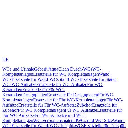
DE
WCs und Urinale
Geberit AquaClean Dusch-WCs
WC-
Komplettanlagen
Ersatzteile für WC-Komplettanlagen
Wand-
WCs
Ersatzteile für Wand-WCs
Stand-WCs
Ersatzteile für Stand-
WCs
WC-Aufsätze
Ersatzteile für WC-Aufsätze
Für WC-
Keramiken
Ersatzteile für Für WC-
Keramiken
Designplatten
Ersatzteile für Designplatten
Für WC-
Komplettanlagen
Ersatzteile für Für WC-Komplettanlagen
Für WC-
Aufsätze
Ersatzteile für Für WC-Aufsätze
Zubehör
Ersatzteile für
Zubehör
Für WC-Komplettanlagen
Für WC-Aufsätze
Ersatzteile für
Für WC-Aufsätze
Für WC-Aufsätze und WC-
Komplettanlagen
WCs
Verbrauchsmaterial
WCs und WC-Sitze
Wand-
WCs
Ersatzteile für Wand-WCs
Tiefspül-WCs
Ersatzteile für Tiefspül-