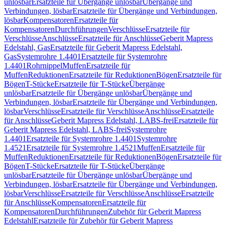
unlösbar
Ersatzteile für Übergänge unlösbar
Übergänge und
Verbindungen, lösbar
Ersatzteile für Übergänge und Verbindungen,
lösbar
Kompensatoren
Ersatzteile für
Kompensatoren
Durchführungen
Verschlüsse
Ersatzteile für
Verschlüsse
Anschlüsse
Ersatzteile für Anschlüsse
Geberit Mapress
Edelstahl, Gas
Ersatzteile für Geberit Mapress Edelstahl,
Gas
Systemrohre 1.4401
Ersatzteile für Systemrohre
1.4401
Rohrnippel
Muffen
Ersatzteile für
Muffen
Reduktionen
Ersatzteile für Reduktionen
Bögen
Ersatzteile für
Bögen
T-Stücke
Ersatzteile für T-Stücke
Übergänge
unlösbar
Ersatzteile für Übergänge unlösbar
Übergänge und
Verbindungen, lösbar
Ersatzteile für Übergänge und Verbindungen,
lösbar
Verschlüsse
Ersatzteile für Verschlüsse
Anschlüsse
Ersatzteile
für Anschlüsse
Geberit Mapress Edelstahl, LABS-frei
Ersatzteile für
Geberit Mapress Edelstahl, LABS-frei
Systemrohre
1.4401
Ersatzteile für Systemrohre 1.4401
Systemrohre
1.4521
Ersatzteile für Systemrohre 1.4521
Muffen
Ersatzteile für
Muffen
Reduktionen
Ersatzteile für Reduktionen
Bögen
Ersatzteile für
Bögen
T-Stücke
Ersatzteile für T-Stücke
Übergänge
unlösbar
Ersatzteile für Übergänge unlösbar
Übergänge und
Verbindungen, lösbar
Ersatzteile für Übergänge und Verbindungen,
lösbar
Verschlüsse
Ersatzteile für Verschlüsse
Anschlüsse
Ersatzteile
für Anschlüsse
Kompensatoren
Ersatzteile für
Kompensatoren
Durchführungen
Zubehör für Geberit Mapress
Edelstahl
Ersatzteile für Zubehör für Geberit Mapress