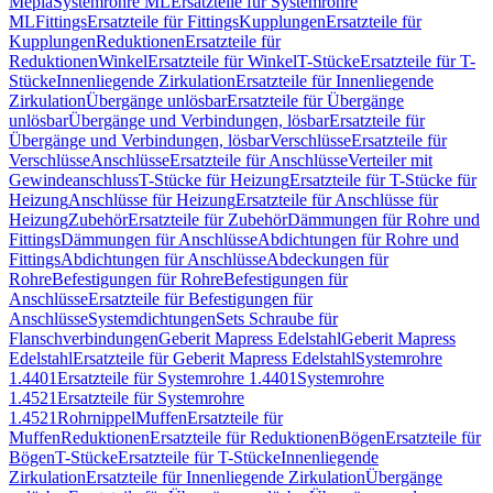
Mepla
Systemrohre ML
Ersatzteile für Systemrohre
ML
Fittings
Ersatzteile für Fittings
Kupplungen
Ersatzteile für
Kupplungen
Reduktionen
Ersatzteile für
Reduktionen
Winkel
Ersatzteile für Winkel
T-Stücke
Ersatzteile für T-
Stücke
Innenliegende Zirkulation
Ersatzteile für Innenliegende
Zirkulation
Übergänge unlösbar
Ersatzteile für Übergänge
unlösbar
Übergänge und Verbindungen, lösbar
Ersatzteile für
Übergänge und Verbindungen, lösbar
Verschlüsse
Ersatzteile für
Verschlüsse
Anschlüsse
Ersatzteile für Anschlüsse
Verteiler mit
Gewindeanschluss
T-Stücke für Heizung
Ersatzteile für T-Stücke für
Heizung
Anschlüsse für Heizung
Ersatzteile für Anschlüsse für
Heizung
Zubehör
Ersatzteile für Zubehör
Dämmungen für Rohre und
Fittings
Dämmungen für Anschlüsse
Abdichtungen für Rohre und
Fittings
Abdichtungen für Anschlüsse
Abdeckungen für
Rohre
Befestigungen für Rohre
Befestigungen für
Anschlüsse
Ersatzteile für Befestigungen für
Anschlüsse
Systemdichtungen
Sets Schraube für
Flanschverbindungen
Geberit Mapress Edelstahl
Geberit Mapress
Edelstahl
Ersatzteile für Geberit Mapress Edelstahl
Systemrohre
1.4401
Ersatzteile für Systemrohre 1.4401
Systemrohre
1.4521
Ersatzteile für Systemrohre
1.4521
Rohrnippel
Muffen
Ersatzteile für
Muffen
Reduktionen
Ersatzteile für Reduktionen
Bögen
Ersatzteile für
Bögen
T-Stücke
Ersatzteile für T-Stücke
Innenliegende
Zirkulation
Ersatzteile für Innenliegende Zirkulation
Übergänge