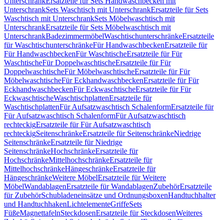
Unterschrank
Ersatzteile für Sets Handwaschbecken mit
Unterschrank
Sets Waschtisch mit Unterschrank
Ersatzteile für Sets
Waschtisch mit Unterschrank
Sets Möbelwaschtisch mit
Unterschrank
Ersatzteile für Sets Möbelwaschtisch mit
Unterschrank
Badezimmermöbel
Waschtischunterschränke
Ersatzteile
für Waschtischunterschränke
Für Handwaschbecken
Ersatzteile für
Für Handwaschbecken
Für Waschtische
Ersatzteile für Für
Waschtische
Für Doppelwaschtische
Ersatzteile für Für
Doppelwaschtische
Für Möbelwaschtische
Ersatzteile für Für
Möbelwaschtische
Für Eckhandwaschbecken
Ersatzteile für Für
Eckhandwaschbecken
Für Eckwaschtische
Ersatzteile für Für
Eckwaschtische
Waschtischplatten
Ersatzteile für
Waschtischplatten
Für Aufsatzwaschtisch Schalenform
Ersatzteile für
Für Aufsatzwaschtisch Schalenform
Für Aufsatzwaschtisch
rechteckig
Ersatzteile für Für Aufsatzwaschtisch
rechteckig
Seitenschränke
Ersatzteile für Seitenschränke
Niedrige
Seitenschränke
Ersatzteile für Niedrige
Seitenschränke
Hochschränke
Ersatzteile für
Hochschränke
Mittelhochschränke
Ersatzteile für
Mittelhochschränke
Hängeschränke
Ersatzteile für
Hängeschränke
Weitere Möbel
Ersatzteile für Weitere
Möbel
Wandablagen
Ersatzteile für Wandablagen
Zubehör
Ersatzteile
für Zubehör
Schubladeneinsätze und Ordnungsboxen
Handtuchhalter
und Handtuchhaken
Lichtelemente
Griffe
Sets
Füße
Magnettafeln
Steckdosen
Ersatzteile für Steckdosen
Weiteres