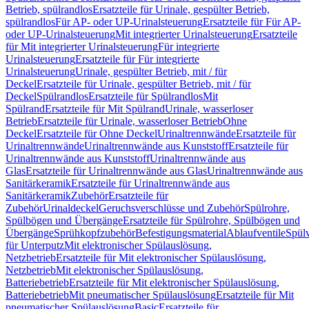
Betrieb, spülrandlos
Ersatzteile für Urinale, gespülter Betrieb,
spülrandlos
Für AP- oder UP-Urinalsteuerung
Ersatzteile für Für AP-
oder UP-Urinalsteuerung
Mit integrierter Urinalsteuerung
Ersatzteile
für Mit integrierter Urinalsteuerung
Für integrierte
Urinalsteuerung
Ersatzteile für Für integrierte
Urinalsteuerung
Urinale, gespülter Betrieb, mit / für
Deckel
Ersatzteile für Urinale, gespülter Betrieb, mit / für
Deckel
Spülrandlos
Ersatzteile für Spülrandlos
Mit
Spülrand
Ersatzteile für Mit Spülrand
Urinale, wasserloser
Betrieb
Ersatzteile für Urinale, wasserloser Betrieb
Ohne
Deckel
Ersatzteile für Ohne Deckel
Urinaltrennwände
Ersatzteile für
Urinaltrennwände
Urinaltrennwände aus Kunststoff
Ersatzteile für
Urinaltrennwände aus Kunststoff
Urinaltrennwände aus
Glas
Ersatzteile für Urinaltrennwände aus Glas
Urinaltrennwände aus
Sanitärkeramik
Ersatzteile für Urinaltrennwände aus
Sanitärkeramik
Zubehör
Ersatzteile für
Zubehör
Urinaldeckel
Geruchsverschlüsse und Zubehör
Spülrohre,
Spülbögen und Übergänge
Ersatzteile für Spülrohre, Spülbögen und
Übergänge
Sprühkopfzubehör
Befestigungsmaterial
Ablaufventile
Spülv
für Unterputz
Mit elektronischer Spülauslösung,
Netzbetrieb
Ersatzteile für Mit elektronischer Spülauslösung,
Netzbetrieb
Mit elektronischer Spülauslösung,
Batteriebetrieb
Ersatzteile für Mit elektronischer Spülauslösung,
Batteriebetrieb
Mit pneumatischer Spülauslösung
Ersatzteile für Mit
pneumatischer Spülauslösung
Basic
Ersatzteile für