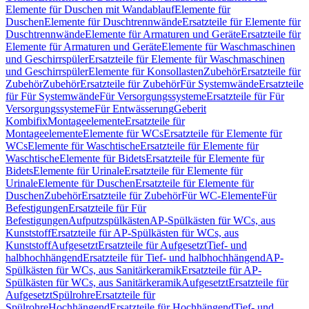
Elemente für Duschen mit Wandablauf
Elemente für
Duschen
Elemente für Duschtrennwände
Ersatzteile für Elemente für
Duschtrennwände
Elemente für Armaturen und Geräte
Ersatzteile für
Elemente für Armaturen und Geräte
Elemente für Waschmaschinen
und Geschirrspüler
Ersatzteile für Elemente für Waschmaschinen
und Geschirrspüler
Elemente für Konsollasten
Zubehör
Ersatzteile für
Zubehör
Zubehör
Ersatzteile für Zubehör
Für Systemwände
Ersatzteile
für Für Systemwände
Für Versorgungssysteme
Ersatzteile für Für
Versorgungssysteme
Für Entwässerung
Geberit
Kombifix
Montageelemente
Ersatzteile für
Montageelemente
Elemente für WCs
Ersatzteile für Elemente für
WCs
Elemente für Waschtische
Ersatzteile für Elemente für
Waschtische
Elemente für Bidets
Ersatzteile für Elemente für
Bidets
Elemente für Urinale
Ersatzteile für Elemente für
Urinale
Elemente für Duschen
Ersatzteile für Elemente für
Duschen
Zubehör
Ersatzteile für Zubehör
Für WC-Elemente
Für
Befestigungen
Ersatzteile für Für
Befestigungen
Aufputzspülkästen
AP-Spülkästen für WCs, aus
Kunststoff
Ersatzteile für AP-Spülkästen für WCs, aus
Kunststoff
Aufgesetzt
Ersatzteile für Aufgesetzt
Tief- und
halbhochhängend
Ersatzteile für Tief- und halbhochhängend
AP-
Spülkästen für WCs, aus Sanitärkeramik
Ersatzteile für AP-
Spülkästen für WCs, aus Sanitärkeramik
Aufgesetzt
Ersatzteile für
Aufgesetzt
Spülrohre
Ersatzteile für
Spülrohre
Hochhängend
Ersatzteile für Hochhängend
Tief- und