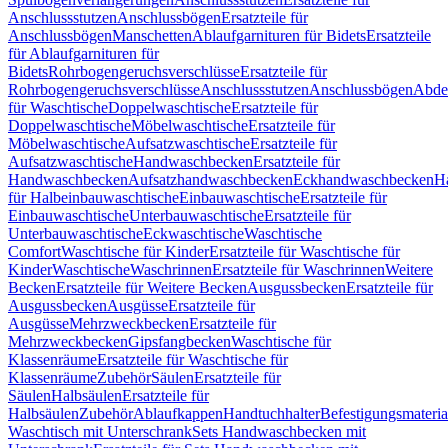
Anschlussstutzen
Anschlussbögen
Ersatzteile für
Anschlussbögen
Manschetten
Ablaufgarnituren für Bidets
Ersatzteile
für Ablaufgarnituren für
Bidets
Rohrbogengeruchsverschlüsse
Ersatzteile für
Rohrbogengeruchsverschlüsse
Anschlussstutzen
Anschlussbögen
Abde
für Waschtische
Doppelwaschtische
Ersatzteile für
Doppelwaschtische
Möbelwaschtische
Ersatzteile für
Möbelwaschtische
Aufsatzwaschtische
Ersatzteile für
Aufsatzwaschtische
Handwaschbecken
Ersatzteile für
Handwaschbecken
Aufsatzhandwaschbecken
Eckhandwaschbecken
H
für Halbeinbauwaschtische
Einbauwaschtische
Ersatzteile für
Einbauwaschtische
Unterbauwaschtische
Ersatzteile für
Unterbauwaschtische
Eckwaschtische
Waschtische
Comfort
Waschtische für Kinder
Ersatzteile für Waschtische für
Kinder
Waschtische
Waschrinnen
Ersatzteile für Waschrinnen
Weitere
Becken
Ersatzteile für Weitere Becken
Ausgussbecken
Ersatzteile für
Ausgussbecken
Ausgüsse
Ersatzteile für
Ausgüsse
Mehrzweckbecken
Ersatzteile für
Mehrzweckbecken
Gipsfangbecken
Waschtische für
Klassenräume
Ersatzteile für Waschtische für
Klassenräume
Zubehör
Säulen
Ersatzteile für
Säulen
Halbsäulen
Ersatzteile für
Halbsäulen
Zubehör
Ablaufkappen
Handtuchhalter
Befestigungsmateria
Waschtisch mit Unterschrank
Sets Handwaschbecken mit