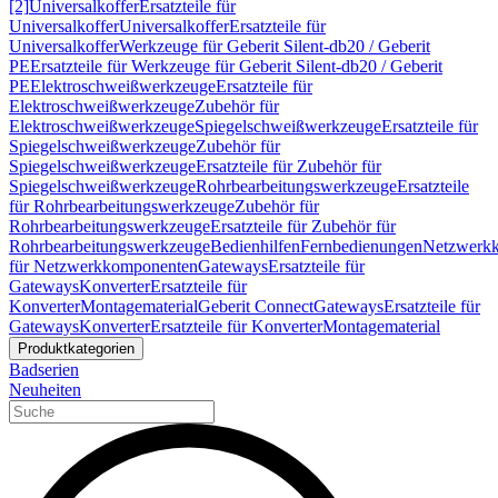
[2]
Universalkoffer
Ersatzteile für
Universalkoffer
Universalkoffer
Ersatzteile für
Universalkoffer
Werkzeuge für Geberit Silent-db20 / Geberit
PE
Ersatzteile für Werkzeuge für Geberit Silent-db20 / Geberit
PE
Elektroschweißwerkzeuge
Ersatzteile für
Elektroschweißwerkzeuge
Zubehör für
Elektroschweißwerkzeuge
Spiegelschweißwerkzeuge
Ersatzteile für
Spiegelschweißwerkzeuge
Zubehör für
Spiegelschweißwerkzeuge
Ersatzteile für Zubehör für
Spiegelschweißwerkzeuge
Rohrbearbeitungswerkzeuge
Ersatzteile
für Rohrbearbeitungswerkzeuge
Zubehör für
Rohrbearbeitungswerkzeuge
Ersatzteile für Zubehör für
Rohrbearbeitungswerkzeuge
Bedienhilfen
Fernbedienungen
Netzwerk
für Netzwerkkomponenten
Gateways
Ersatzteile für
Gateways
Konverter
Ersatzteile für
Konverter
Montagematerial
Geberit Connect
Gateways
Ersatzteile für
Gateways
Konverter
Ersatzteile für Konverter
Montagematerial
Produktkategorien
Badserien
Neuheiten