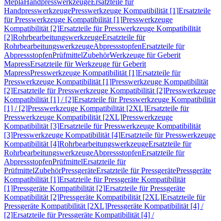
Mepla
Handpresswerkzeuge
Ersatzteile für
Handpresswerkzeuge
Presswerkzeuge Kompatibilität [1]
Ersatzteile
für Presswerkzeuge Kompatibilität [1]
Presswerkzeuge
Kompatibilität [2]
Ersatzteile für Presswerkzeuge Kompatibilität
[2]
Rohrbearbeitungswerkzeuge
Ersatzteile für
Rohrbearbeitungswerkzeuge
Abpressstopfen
Ersatzteile für
Abpressstopfen
Prüfmittel
Zubehör
Werkzeuge für Geberit
Mapress
Ersatzteile für Werkzeuge für Geberit
Mapress
Presswerkzeuge Kompatibilität [1]
Ersatzteile für
Presswerkzeuge Kompatibilität [1]
Presswerkzeuge Kompatibilität
[2]
Ersatzteile für Presswerkzeuge Kompatibilität [2]
Presswerkzeuge
Kompatibilität [1] / [2]
Ersatzteile für Presswerkzeuge Kompatibilität
[1] / [2]
Presswerkzeuge Kompatibilität [2XL]
Ersatzteile für
Presswerkzeuge Kompatibilität [2XL]
Presswerkzeuge
Kompatibilität [3]
Ersatzteile für Presswerkzeuge Kompatibilität
[3]
Presswerkzeuge Kompatibilität [4]
Ersatzteile für Presswerkzeuge
Kompatibilität [4]
Rohrbearbeitungswerkzeuge
Ersatzteile für
Rohrbearbeitungswerkzeuge
Abpressstopfen
Ersatzteile für
Abpressstopfen
Prüfmittel
Ersatzteile für
Prüfmittel
Zubehör
Pressgeräte
Ersatzteile für Pressgeräte
Pressgeräte
Kompatibilität [1]
Ersatzteile für Pressgeräte Kompatibilität
[1]
Pressgeräte Kompatibilität [2]
Ersatzteile für Pressgeräte
Kompatibilität [2]
Pressgeräte Kompatibilität [2XL]
Ersatzteile für
Pressgeräte Kompatibilität [2XL]
Pressgeräte Kompatibilität [4] /
[2]
Ersatzteile für Pressgeräte Kompatibilität [4] /