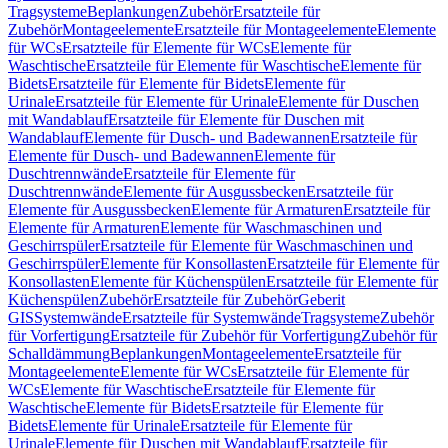
Tragsysteme
Beplankungen
Zubehör
Ersatzteile für
Zubehör
Montageelemente
Ersatzteile für Montageelemente
Elemente
für WCs
Ersatzteile für Elemente für WCs
Elemente für
Waschtische
Ersatzteile für Elemente für Waschtische
Elemente für
Bidets
Ersatzteile für Elemente für Bidets
Elemente für
Urinale
Ersatzteile für Elemente für Urinale
Elemente für Duschen
mit Wandablauf
Ersatzteile für Elemente für Duschen mit
Wandablauf
Elemente für Dusch- und Badewannen
Ersatzteile für
Elemente für Dusch- und Badewannen
Elemente für
Duschtrennwände
Ersatzteile für Elemente für
Duschtrennwände
Elemente für Ausgussbecken
Ersatzteile für
Elemente für Ausgussbecken
Elemente für Armaturen
Ersatzteile für
Elemente für Armaturen
Elemente für Waschmaschinen und
Geschirrspüler
Ersatzteile für Elemente für Waschmaschinen und
Geschirrspüler
Elemente für Konsollasten
Ersatzteile für Elemente für
Konsollasten
Elemente für Küchenspülen
Ersatzteile für Elemente für
Küchenspülen
Zubehör
Ersatzteile für Zubehör
Geberit
GIS
Systemwände
Ersatzteile für Systemwände
Tragsysteme
Zubehör
für Vorfertigung
Ersatzteile für Zubehör für Vorfertigung
Zubehör für
Schalldämmung
Beplankungen
Montageelemente
Ersatzteile für
Montageelemente
Elemente für WCs
Ersatzteile für Elemente für
WCs
Elemente für Waschtische
Ersatzteile für Elemente für
Waschtische
Elemente für Bidets
Ersatzteile für Elemente für
Bidets
Elemente für Urinale
Ersatzteile für Elemente für
Urinale
Elemente für Duschen mit Wandablauf
Ersatzteile für