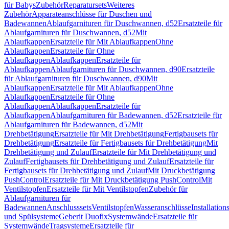
für Babys
Zubehör
Reparatursets
Weiteres
Zubehör
Apparateanschlüsse für Duschen und
Badewannen
Ablaufgarnituren für Duschwannen, d52
Ersatzteile für
Ablaufgarnituren für Duschwannen, d52
Mit
Ablaufkappen
Ersatzteile für Mit Ablaufkappen
Ohne
Ablaufkappen
Ersatzteile für Ohne
Ablaufkappen
Ablaufkappen
Ersatzteile für
Ablaufkappen
Ablaufgarnituren für Duschwannen, d90
Ersatzteile
für Ablaufgarnituren für Duschwannen, d90
Mit
Ablaufkappen
Ersatzteile für Mit Ablaufkappen
Ohne
Ablaufkappen
Ersatzteile für Ohne
Ablaufkappen
Ablaufkappen
Ersatzteile für
Ablaufkappen
Ablaufgarnituren für Badewannen, d52
Ersatzteile für
Ablaufgarnituren für Badewannen, d52
Mit
Drehbetätigung
Ersatzteile für Mit Drehbetätigung
Fertigbausets für
Drehbetätigung
Ersatzteile für Fertigbausets für Drehbetätigung
Mit
Drehbetätigung und Zulauf
Ersatzteile für Mit Drehbetätigung und
Zulauf
Fertigbausets für Drehbetätigung und Zulauf
Ersatzteile für
Fertigbausets für Drehbetätigung und Zulauf
Mit Druckbetätigung
PushControl
Ersatzteile für Mit Druckbetätigung PushControl
Mit
Ventilstopfen
Ersatzteile für Mit Ventilstopfen
Zubehör für
Ablaufgarnituren für
Badewannen
Anschlusssets
Ventilstopfen
Wasseranschlüsse
Installation
und Spülsysteme
Geberit Duofix
Systemwände
Ersatzteile für
Systemwände
Tragsysteme
Ersatzteile für