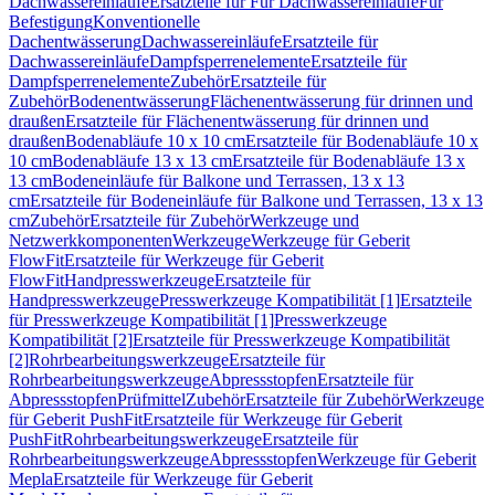
Dachwassereinläufe
Ersatzteile für Für Dachwassereinläufe
Für
Befestigung
Konventionelle
Dachentwässerung
Dachwassereinläufe
Ersatzteile für
Dachwassereinläufe
Dampfsperrenelemente
Ersatzteile für
Dampfsperrenelemente
Zubehör
Ersatzteile für
Zubehör
Bodenentwässerung
Flächenentwässerung für drinnen und
draußen
Ersatzteile für Flächenentwässerung für drinnen und
draußen
Bodenabläufe 10 x 10 cm
Ersatzteile für Bodenabläufe 10 x
10 cm
Bodenabläufe 13 x 13 cm
Ersatzteile für Bodenabläufe 13 x
13 cm
Bodeneinläufe für Balkone und Terrassen, 13 x 13
cm
Ersatzteile für Bodeneinläufe für Balkone und Terrassen, 13 x 13
cm
Zubehör
Ersatzteile für Zubehör
Werkzeuge und
Netzwerkkomponenten
Werkzeuge
Werkzeuge für Geberit
FlowFit
Ersatzteile für Werkzeuge für Geberit
FlowFit
Handpresswerkzeuge
Ersatzteile für
Handpresswerkzeuge
Presswerkzeuge Kompatibilität [1]
Ersatzteile
für Presswerkzeuge Kompatibilität [1]
Presswerkzeuge
Kompatibilität [2]
Ersatzteile für Presswerkzeuge Kompatibilität
[2]
Rohrbearbeitungswerkzeuge
Ersatzteile für
Rohrbearbeitungswerkzeuge
Abpressstopfen
Ersatzteile für
Abpressstopfen
Prüfmittel
Zubehör
Ersatzteile für Zubehör
Werkzeuge
für Geberit PushFit
Ersatzteile für Werkzeuge für Geberit
PushFit
Rohrbearbeitungswerkzeuge
Ersatzteile für
Rohrbearbeitungswerkzeuge
Abpressstopfen
Werkzeuge für Geberit
Mepla
Ersatzteile für Werkzeuge für Geberit