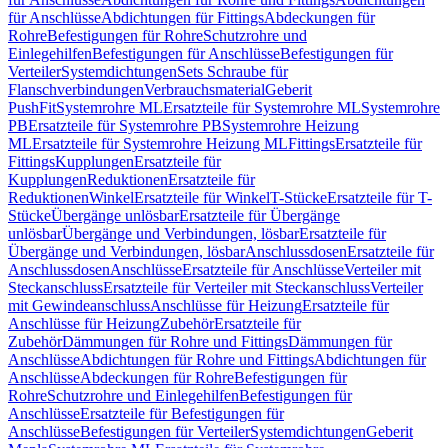
für Anschlüsse
Abdichtungen für Fittings
Abdeckungen für
Rohre
Befestigungen für Rohre
Schutzrohre und
Einlegehilfen
Befestigungen für Anschlüsse
Befestigungen für
Verteiler
Systemdichtungen
Sets Schraube für
Flanschverbindungen
Verbrauchsmaterial
Geberit
PushFit
Systemrohre ML
Ersatzteile für Systemrohre ML
Systemrohre
PB
Ersatzteile für Systemrohre PB
Systemrohre Heizung
ML
Ersatzteile für Systemrohre Heizung ML
Fittings
Ersatzteile für
Fittings
Kupplungen
Ersatzteile für
Kupplungen
Reduktionen
Ersatzteile für
Reduktionen
Winkel
Ersatzteile für Winkel
T-Stücke
Ersatzteile für T-
Stücke
Übergänge unlösbar
Ersatzteile für Übergänge
unlösbar
Übergänge und Verbindungen, lösbar
Ersatzteile für
Übergänge und Verbindungen, lösbar
Anschlussdosen
Ersatzteile für
Anschlussdosen
Anschlüsse
Ersatzteile für Anschlüsse
Verteiler mit
Steckanschluss
Ersatzteile für Verteiler mit Steckanschluss
Verteiler
mit Gewindeanschluss
Anschlüsse für Heizung
Ersatzteile für
Anschlüsse für Heizung
Zubehör
Ersatzteile für
Zubehör
Dämmungen für Rohre und Fittings
Dämmungen für
Anschlüsse
Abdichtungen für Rohre und Fittings
Abdichtungen für
Anschlüsse
Abdeckungen für Rohre
Befestigungen für
Rohre
Schutzrohre und Einlegehilfen
Befestigungen für
Anschlüsse
Ersatzteile für Befestigungen für
Anschlüsse
Befestigungen für Verteiler
Systemdichtungen
Geberit