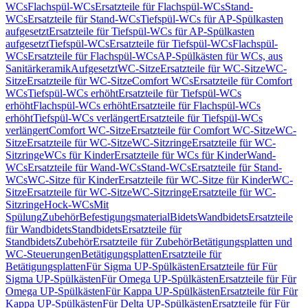
WCs
Flachspül-WCs
Ersatzteile für Flachspül-WCs
Stand-
WCs
Ersatzteile für Stand-WCs
Tiefspül-WCs für AP-Spülkasten
aufgesetzt
Ersatzteile für Tiefspül-WCs für AP-Spülkasten
aufgesetzt
Tiefspül-WCs
Ersatzteile für Tiefspül-WCs
Flachspül-
WCs
Ersatzteile für Flachspül-WCs
AP-Spülkästen für WCs, aus
Sanitärkeramik
Aufgesetzt
WC-Sitze
Ersatzteile für WC-Sitze
WC-
Sitze
Ersatzteile für WC-Sitze
Comfort WCs
Ersatzteile für Comfort
WCs
Tiefspül-WCs erhöht
Ersatzteile für Tiefspül-WCs
erhöht
Flachspül-WCs erhöht
Ersatzteile für Flachspül-WCs
erhöht
Tiefspül-WCs verlängert
Ersatzteile für Tiefspül-WCs
verlängert
Comfort WC-Sitze
Ersatzteile für Comfort WC-Sitze
WC-
Sitze
Ersatzteile für WC-Sitze
WC-Sitzringe
Ersatzteile für WC-
Sitzringe
WCs für Kinder
Ersatzteile für WCs für Kinder
Wand-
WCs
Ersatzteile für Wand-WCs
Stand-WCs
Ersatzteile für Stand-
WCs
WC-Sitze für Kinder
Ersatzteile für WC-Sitze für Kinder
WC-
Sitze
Ersatzteile für WC-Sitze
WC-Sitzringe
Ersatzteile für WC-
Sitzringe
Hock-WCs
Mit
Spülung
Zubehör
Befestigungsmaterial
Bidets
Wandbidets
Ersatzteile
für Wandbidets
Standbidets
Ersatzteile für
Standbidets
Zubehör
Ersatzteile für Zubehör
Betätigungsplatten und
WC-Steuerungen
Betätigungsplatten
Ersatzteile für
Betätigungsplatten
Für Sigma UP-Spülkästen
Ersatzteile für Für
Sigma UP-Spülkästen
Für Omega UP-Spülkästen
Ersatzteile für Für
Omega UP-Spülkästen
Für Kappa UP-Spülkästen
Ersatzteile für Für
Kappa UP-Spülkästen
Für Delta UP-Spülkästen
Ersatzteile für Für