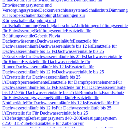
Entwässerungssysteme und
Versorgungssysteme
Deckenverschlusssysteme
Schallschutz
Dämmung
zur Körperschallentkopplung
Dämmungen zur
Körperschallentkopplung und
Luftschalldämmung
Feuchtigkeitsschutz
Abdichtungen
Lüftungsventile
für Entwässerung
Belüftungsventile
Ersatzteile für
Belüftungsventile
Geberit Pluvia
Dachentwässerung
Dachwassereinläufe
Ersatzteile für
Dachwassereinläufe
Dachwassereinläufe bis 12 l/s
Ersatzteile für
Dachwassereinläufe bis 12 l/s
Dachwassereinläufe bis 25
l/s
Ersatzteile für Dachwassereinläufe bis 25 l/s
Dachwassereinläufe
für Rinnen
Ersatzteile für Dachwassereinläufe für
Rinnen
Dachwassereinläufe bis 12 l/s
Ersatzteile für
Dachwassereinläufe bis 12 l/s
Dachwassereinläufe bis 25
l/s
Ersatzteile für Dachwassereinläufe bis 25
l/s
Dampfsperrenelemente
Ersatzteile für Dampfsperrenelemente
Für
Dachwassereinläufe bis 12 l/s
Ersatzteile für Für Dachwassereinläufe
bis 12 l/s
Für Dachwassereinläufe bis 25 l/s
Brandschutz
Brandschutz
für Entwässerungssysteme
Notüberläufe
Ersatzteile für
Notüberläufe
Für Dachwassereinläufe bis 12 l/s
Ersatzteile für Für
Dachwassereinläufe bis 12 l/s
Für Dachwassereinläufe bis 25
l/s
Ersatzteile für Für Dachwassereinläufe bis 25
l/s
Befestigung
Befestigungssystem d40–200
Befestigungssystem
d250–315
Zubehör
Ersatzteile für Zubehör
Für