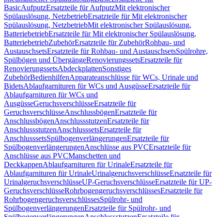
Basic
Aufputz
Ersatzteile für Aufputz
Mit elektronischer
Spülauslösung, Netzbetrieb
Ersatzteile für Mit elektronischer
Spülauslösung, Netzbetrieb
Mit elektronischer Spülauslösung,
Batteriebetrieb
Ersatzteile für Mit elektronischer Spülauslösung,
Batteriebetrieb
Zubehör
Ersatzteile für Zubehör
Rohbau- und
Austauschsets
Ersatzteile für Rohbau- und Austauschsets
Spülrohre,
Spülbögen und Übergänge
Renovierungssets
Ersatzteile für
Renovierungssets
Abdeckplatten
Sonstiges
Zubehör
Bedienhilfen
Apparateanschlüsse für WCs, Urinale und
Bidets
Ablaufgarnituren für WCs und Ausgüsse
Ersatzteile für
Ablaufgarnituren für WCs und
Ausgüsse
Geruchsverschlüsse
Ersatzteile für
Geruchsverschlüsse
Anschlussbögen
Ersatzteile für
Anschlussbögen
Anschlussstutzen
Ersatzteile für
Anschlussstutzen
Anschlusssets
Ersatzteile für
Anschlusssets
Spülbogenverlängerungen
Ersatzteile für
Spülbogenverlängerungen
Anschlüsse aus PVC
Ersatzteile für
Anschlüsse aus PVC
Manschetten und
Deckkappen
Ablaufgarnituren für Urinale
Ersatzteile für
Ablaufgarnituren für Urinale
Urinalgeruchsverschlüsse
Ersatzteile für
Urinalgeruchsverschlüsse
UP-Geruchsverschlüsse
Ersatzteile für UP-
Geruchsverschlüsse
Rohrbogengeruchsverschlüsses
Ersatzteile für
Rohrbogengeruchsverschlüsses
Spülrohr- und
Spülbogenverlängerungen
Ersatzteile für Spülrohr- und
Spülbogenverlängerungen
Anschlussstutzen
Ersatzteile für