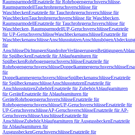
Raumsparmodell
Ersatzteile für Rohrbogengeruchsverschlüsse,
Raumsparmodell
Tauchrohrgeruchsverschlüsse für
Waschbecken
Ersatzteile für Tauchrohrgeruchsverschlüsse für
Waschbecken
Tauchrohrgeruchsverschlüsse für Waschbecken,
Raumsparmodell
Ersatzteile für Tauchrohrgeruchsverschlüsse für
Waschbecken, Raumsparmodell
UP-Geruchsverschlüsse
Ersatzteile
für UP-Geruchsverschlüsse
Waschbeckenanschlüsse
Ersatzteile für
Waschbeckenanschlüsse
Anschlussstutzen
Anschlussbögen
Abdeckung
für
Anschlüsse
Dichtungen
Standrohre
Verlängerungen
Betätigungen
Ablauf
für Spülbecken
Ersatzteile für Ablaufgarnituren für
Spülbecken
Rohrbogengeruchsverschlüsse
Ersatzteile für
Rohrbogengeruchsverschlüsse
Doppelkammergeruchsverschlüsse
Ersa
für
Doppelkammergeruchsverschlüsse
Spülbeckenanschlüsse
Ersatzteile
für Spülbeckenanschlüsse
Anschlussstutzen
Ersatzteile für
Anschlussstutzen
Zubehör
Ersatzteile für Zubehör
Ablaufgarnituren
für Geräte
Ersatzteile für Ablaufgarnituren für
Geräte
Rohrbogengeruchsverschlüsse
Ersatzteile für
Rohrbogengeruchsverschlüsse
UP-Geruchsverschlüsse
Ersatzteile für
UP-Geruchsverschlüsse
AP-Geruchsverschlüsse
Ersatzteile für AP-
Geruchsverschlüsse
Anschlüsse
Ersatzteile für
Anschlüsse
Zubehör
Ablaufgarnituren für Ausgussbecken
Ersatzteile
für Ablaufgarnituren für
Ausgussbecken
Geruchsverschlüsse
Ersatzteile für