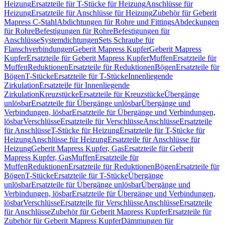
Heizung
Ersatzteile für T-Stücke für Heizung
Anschlüsse für
Heizung
Ersatzteile für Anschlüsse für Heizung
Zubehör für Geberit
Mapress C-Stahl
Abdichtungen für Rohre und Fittings
Abdeckungen
für Rohre
Befestigungen für Rohre
Befestigungen für
Anschlüsse
Systemdichtungen
Sets Schraube für
Flanschverbindungen
Geberit Mapress Kupfer
Geberit Mapress
Kupfer
Ersatzteile für Geberit Mapress Kupfer
Muffen
Ersatzteile für
Muffen
Reduktionen
Ersatzteile für Reduktionen
Bögen
Ersatzteile für
Bögen
T-Stücke
Ersatzteile für T-Stücke
Innenliegende
Zirkulation
Ersatzteile für Innenliegende
Zirkulation
Kreuzstücke
Ersatzteile für Kreuzstücke
Übergänge
unlösbar
Ersatzteile für Übergänge unlösbar
Übergänge und
Verbindungen, lösbar
Ersatzteile für Übergänge und Verbindungen,
lösbar
Verschlüsse
Ersatzteile für Verschlüsse
Anschlüsse
Ersatzteile
für Anschlüsse
T-Stücke für Heizung
Ersatzteile für T-Stücke für
Heizung
Anschlüsse für Heizung
Ersatzteile für Anschlüsse für
Heizung
Geberit Mapress Kupfer, Gas
Ersatzteile für Geberit
Mapress Kupfer, Gas
Muffen
Ersatzteile für
Muffen
Reduktionen
Ersatzteile für Reduktionen
Bögen
Ersatzteile für
Bögen
T-Stücke
Ersatzteile für T-Stücke
Übergänge
unlösbar
Ersatzteile für Übergänge unlösbar
Übergänge und
Verbindungen, lösbar
Ersatzteile für Übergänge und Verbindungen,
lösbar
Verschlüsse
Ersatzteile für Verschlüsse
Anschlüsse
Ersatzteile
für Anschlüsse
Zubehör für Geberit Mapress Kupfer
Ersatzteile für
Zubehör für Geberit Mapress Kupfer
Dämmungen für