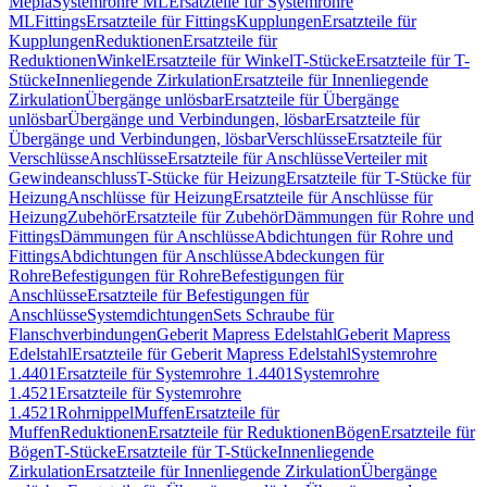
Mepla
Systemrohre ML
Ersatzteile für Systemrohre
ML
Fittings
Ersatzteile für Fittings
Kupplungen
Ersatzteile für
Kupplungen
Reduktionen
Ersatzteile für
Reduktionen
Winkel
Ersatzteile für Winkel
T-Stücke
Ersatzteile für T-
Stücke
Innenliegende Zirkulation
Ersatzteile für Innenliegende
Zirkulation
Übergänge unlösbar
Ersatzteile für Übergänge
unlösbar
Übergänge und Verbindungen, lösbar
Ersatzteile für
Übergänge und Verbindungen, lösbar
Verschlüsse
Ersatzteile für
Verschlüsse
Anschlüsse
Ersatzteile für Anschlüsse
Verteiler mit
Gewindeanschluss
T-Stücke für Heizung
Ersatzteile für T-Stücke für
Heizung
Anschlüsse für Heizung
Ersatzteile für Anschlüsse für
Heizung
Zubehör
Ersatzteile für Zubehör
Dämmungen für Rohre und
Fittings
Dämmungen für Anschlüsse
Abdichtungen für Rohre und
Fittings
Abdichtungen für Anschlüsse
Abdeckungen für
Rohre
Befestigungen für Rohre
Befestigungen für
Anschlüsse
Ersatzteile für Befestigungen für
Anschlüsse
Systemdichtungen
Sets Schraube für
Flanschverbindungen
Geberit Mapress Edelstahl
Geberit Mapress
Edelstahl
Ersatzteile für Geberit Mapress Edelstahl
Systemrohre
1.4401
Ersatzteile für Systemrohre 1.4401
Systemrohre
1.4521
Ersatzteile für Systemrohre
1.4521
Rohrnippel
Muffen
Ersatzteile für
Muffen
Reduktionen
Ersatzteile für Reduktionen
Bögen
Ersatzteile für
Bögen
T-Stücke
Ersatzteile für T-Stücke
Innenliegende
Zirkulation
Ersatzteile für Innenliegende Zirkulation
Übergänge