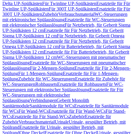
Delta UP-Spülkästen
Für Twinline UP-Spülkästen
Ersatzteile für Für
Twinline UP-Spülkästen
Für 300T UP-Spülkästen
Ersatzteile für Für
300T UP-Spülkästen
Zubehör
Verbrauchsmaterial
WC-Steuerungen
mit elektronischer Spülauslösung
Ersatzteile für WC-Steuerungen
mit elektronischer Spülauslösung
Für Netzbetrieb, für Geberit Sigma
UP-Spülkästen 12 cm
Ersatzteile für Für Netzbetrieb, für Geberit
Sigma UP-Spülkästen 12 cm
Für Netzbetrieb, für Geberit Omega
UP-Spülkästen 12 cm
Ersatzteile für Für Netzbetrieb, für Geberit
Omega UP-Spülkästen 12 cm
Für Batteriebetrieb, für Geberit Sigma
UP-Spülkästen 12 cm
Ersatzteile für Für Batteriebetrieb, für Geberit
Sigma UP-Spülkästen 12 cm
WC-Steuerungen mit pneumatischer
Spülauslösung
Ersatzteile für WC-Steuerungen mit pneumatischer
Spülauslösung
Für 2-Mengen-Spülung
Ersatzteile für Für 2-Mengen-
Spülung
Für 1-Mengen-Spülung
Ersatzteile für Für 1-Mengen-
Spülung
Zubehör für WC-Steuerungen
Ersatzteile für Zubehör für
WC-Steuerungen
Rohbausets
Ersatzteile für Rohbausets
Für WC-
Steuerungen mit elektronischer Spülauslösung
Ersatzteile für Für
WC-Steuerungen mit elektronischer
Spülauslösung
Verbindungen
Geberit Monolith
Sanitärmodule
Sanitärmodule für WCs
Ersatzteile für Sanitärmodule
für WCs
Für Wand-WCs
Ersatzteile für Für Wand-WCs
Für Stand-
WCs
Ersatzteile für Für Stand-WCs
Zubehör
Ersatzteile für
Zubehör
Verbrauchsmaterial
Urinale
Urinale, gespülter Betrieb, mit
Spülrand
Ersatzteile für Urinale, gespülter Betrieb, mit
Spülrand
Ohne Deckel
Ersatzteile für Ohne Deckel
Urinale, gespülter