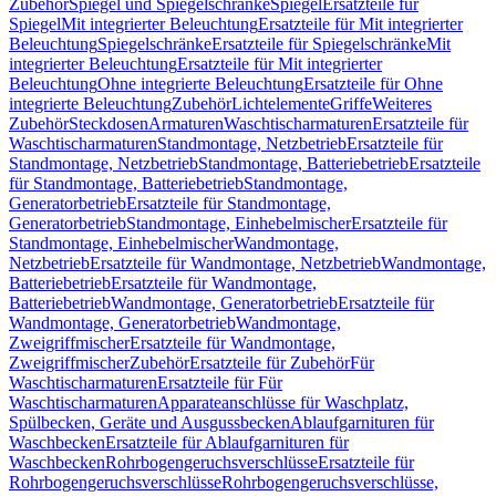
Zubehör
Spiegel und Spiegelschränke
Spiegel
Ersatzteile für
Spiegel
Mit integrierter Beleuchtung
Ersatzteile für Mit integrierter
Beleuchtung
Spiegelschränke
Ersatzteile für Spiegelschränke
Mit
integrierter Beleuchtung
Ersatzteile für Mit integrierter
Beleuchtung
Ohne integrierte Beleuchtung
Ersatzteile für Ohne
integrierte Beleuchtung
Zubehör
Lichtelemente
Griffe
Weiteres
Zubehör
Steckdosen
Armaturen
Waschtischarmaturen
Ersatzteile für
Waschtischarmaturen
Standmontage, Netzbetrieb
Ersatzteile für
Standmontage, Netzbetrieb
Standmontage, Batteriebetrieb
Ersatzteile
für Standmontage, Batteriebetrieb
Standmontage,
Generatorbetrieb
Ersatzteile für Standmontage,
Generatorbetrieb
Standmontage, Einhebelmischer
Ersatzteile für
Standmontage, Einhebelmischer
Wandmontage,
Netzbetrieb
Ersatzteile für Wandmontage, Netzbetrieb
Wandmontage,
Batteriebetrieb
Ersatzteile für Wandmontage,
Batteriebetrieb
Wandmontage, Generatorbetrieb
Ersatzteile für
Wandmontage, Generatorbetrieb
Wandmontage,
Zweigriffmischer
Ersatzteile für Wandmontage,
Zweigriffmischer
Zubehör
Ersatzteile für Zubehör
Für
Waschtischarmaturen
Ersatzteile für Für
Waschtischarmaturen
Apparateanschlüsse für Waschplatz,
Spülbecken, Geräte und Ausgussbecken
Ablaufgarnituren für
Waschbecken
Ersatzteile für Ablaufgarnituren für
Waschbecken
Rohrbogengeruchsverschlüsse
Ersatzteile für
Rohrbogengeruchsverschlüsse
Rohrbogengeruchsverschlüsse,