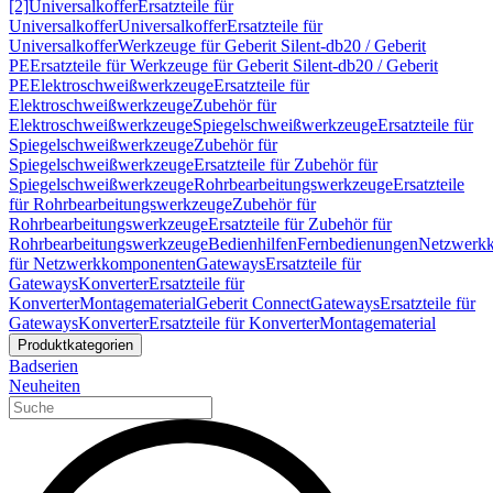
[2]
Universalkoffer
Ersatzteile für
Universalkoffer
Universalkoffer
Ersatzteile für
Universalkoffer
Werkzeuge für Geberit Silent-db20 / Geberit
PE
Ersatzteile für Werkzeuge für Geberit Silent-db20 / Geberit
PE
Elektroschweißwerkzeuge
Ersatzteile für
Elektroschweißwerkzeuge
Zubehör für
Elektroschweißwerkzeuge
Spiegelschweißwerkzeuge
Ersatzteile für
Spiegelschweißwerkzeuge
Zubehör für
Spiegelschweißwerkzeuge
Ersatzteile für Zubehör für
Spiegelschweißwerkzeuge
Rohrbearbeitungswerkzeuge
Ersatzteile
für Rohrbearbeitungswerkzeuge
Zubehör für
Rohrbearbeitungswerkzeuge
Ersatzteile für Zubehör für
Rohrbearbeitungswerkzeuge
Bedienhilfen
Fernbedienungen
Netzwerk
für Netzwerkkomponenten
Gateways
Ersatzteile für
Gateways
Konverter
Ersatzteile für
Konverter
Montagematerial
Geberit Connect
Gateways
Ersatzteile für
Gateways
Konverter
Ersatzteile für Konverter
Montagematerial
Produktkategorien
Badserien
Neuheiten