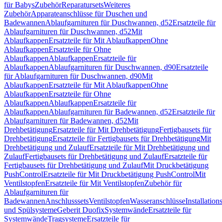
für Babys
Zubehör
Reparatursets
Weiteres
Zubehör
Apparateanschlüsse für Duschen und
Badewannen
Ablaufgarnituren für Duschwannen, d52
Ersatzteile für
Ablaufgarnituren für Duschwannen, d52
Mit
Ablaufkappen
Ersatzteile für Mit Ablaufkappen
Ohne
Ablaufkappen
Ersatzteile für Ohne
Ablaufkappen
Ablaufkappen
Ersatzteile für
Ablaufkappen
Ablaufgarnituren für Duschwannen, d90
Ersatzteile
für Ablaufgarnituren für Duschwannen, d90
Mit
Ablaufkappen
Ersatzteile für Mit Ablaufkappen
Ohne
Ablaufkappen
Ersatzteile für Ohne
Ablaufkappen
Ablaufkappen
Ersatzteile für
Ablaufkappen
Ablaufgarnituren für Badewannen, d52
Ersatzteile für
Ablaufgarnituren für Badewannen, d52
Mit
Drehbetätigung
Ersatzteile für Mit Drehbetätigung
Fertigbausets für
Drehbetätigung
Ersatzteile für Fertigbausets für Drehbetätigung
Mit
Drehbetätigung und Zulauf
Ersatzteile für Mit Drehbetätigung und
Zulauf
Fertigbausets für Drehbetätigung und Zulauf
Ersatzteile für
Fertigbausets für Drehbetätigung und Zulauf
Mit Druckbetätigung
PushControl
Ersatzteile für Mit Druckbetätigung PushControl
Mit
Ventilstopfen
Ersatzteile für Mit Ventilstopfen
Zubehör für
Ablaufgarnituren für
Badewannen
Anschlusssets
Ventilstopfen
Wasseranschlüsse
Installation
und Spülsysteme
Geberit Duofix
Systemwände
Ersatzteile für
Systemwände
Tragsysteme
Ersatzteile für