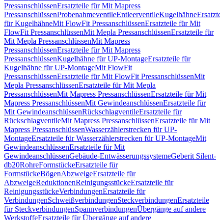
Pressanschlüssen
Ersatzteile für Mit Mapress
Pressanschlüssen
Probenahmeventile
Entleerventile
Kugelhähne
Ersatzt
für Kugelhähne
Mit FlowFit Pressanschlüssen
Ersatzteile für Mit
FlowFit Pressanschlüssen
Mit Mepla Pressanschlüssen
Ersatzteile für
Mit Mepla Pressanschlüssen
Mit Mapress
Pressanschlüssen
Ersatzteile für Mit Mapress
Pressanschlüssen
Kugelhähne für UP-Montage
Ersatzteile für
Kugelhähne für UP-Montage
Mit FlowFit
Pressanschlüssen
Ersatzteile für Mit FlowFit Pressanschlüssen
Mit
Mepla Pressanschlüssen
Ersatzteile für Mit Mepla
Pressanschlüssen
Mit Mapress Pressanschlüssen
Ersatzteile für Mit
Mapress Pressanschlüssen
Mit Gewindeanschlüssen
Ersatzteile für
Mit Gewindeanschlüssen
Rückschlagventile
Ersatzteile für
Rückschlagventile
Mit Mapress Pressanschlüssen
Ersatzteile für Mit
Mapress Pressanschlüssen
Wasserzählerstrecken für UP-
Montage
Ersatzteile für Wasserzählerstrecken für UP-Montage
Mit
Gewindeanschlüssen
Ersatzteile für Mit
Gewindeanschlüssen
Gebäude-Entwässerungssysteme
Geberit Silent-
db20
Rohre
Formstücke
Ersatzteile für
Formstücke
Bögen
Abzweige
Ersatzteile für
Abzweige
Reduktionen
Reinigungsstücke
Ersatzteile für
Reinigungsstücke
Verbindungen
Ersatzteile für
Verbindungen
Schweißverbindungen
Steckverbindungen
Ersatzteile
für Steckverbindungen
Spannverbindungen
Übergänge auf andere
Werkstoffe
Ersatzteile für Übergänge auf andere