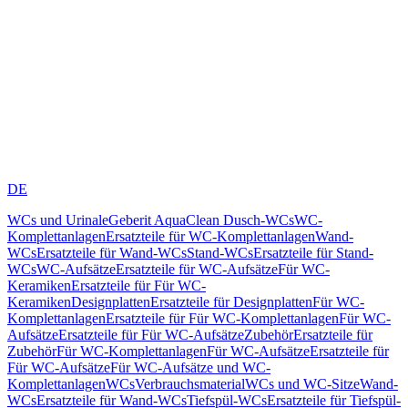
DE
WCs und Urinale
Geberit AquaClean Dusch-WCs
WC-
Komplettanlagen
Ersatzteile für WC-Komplettanlagen
Wand-
WCs
Ersatzteile für Wand-WCs
Stand-WCs
Ersatzteile für Stand-
WCs
WC-Aufsätze
Ersatzteile für WC-Aufsätze
Für WC-
Keramiken
Ersatzteile für Für WC-
Keramiken
Designplatten
Ersatzteile für Designplatten
Für WC-
Komplettanlagen
Ersatzteile für Für WC-Komplettanlagen
Für WC-
Aufsätze
Ersatzteile für Für WC-Aufsätze
Zubehör
Ersatzteile für
Zubehör
Für WC-Komplettanlagen
Für WC-Aufsätze
Ersatzteile für
Für WC-Aufsätze
Für WC-Aufsätze und WC-
Komplettanlagen
WCs
Verbrauchsmaterial
WCs und WC-Sitze
Wand-
WCs
Ersatzteile für Wand-WCs
Tiefspül-WCs
Ersatzteile für Tiefspül-