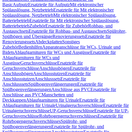
Basic
Aufputz
Ersatzteile für Aufputz
Mit elektronischer
Spülauslösung, Netzbetrieb
Ersatzteile für Mit elektronischer
Spülauslösung, Netzbetrieb
Mit elektronischer Spülauslösung,
Batteriebetrieb
Ersatzteile für Mit elektronischer Spülauslösung,
Batteriebetrieb
Zubehör
Ersatzteile für Zubehör
Rohbau- und
Austauschsets
Ersatzteile für Rohbau- und Austauschsets
Spülrohre,
Spülbögen und Übergänge
Renovierungssets
Ersatzteile für
Renovierungssets
Abdeckplatten
Sonstiges
Zubehör
Bedienhilfen
Apparateanschlüsse für WCs, Urinale und
Bidets
Ablaufgarnituren für WCs und Ausgüsse
Ersatzteile für
Ablaufgarnituren für WCs und
Ausgüsse
Geruchsverschlüsse
Ersatzteile für
Geruchsverschlüsse
Anschlussbögen
Ersatzteile für
Anschlussbögen
Anschlussstutzen
Ersatzteile für
Anschlussstutzen
Anschlusssets
Ersatzteile für
Anschlusssets
Spülbogenverlängerungen
Ersatzteile für
Spülbogenverlängerungen
Anschlüsse aus PVC
Ersatzteile für
Anschlüsse aus PVC
Manschetten und
Deckkappen
Ablaufgarnituren für Urinale
Ersatzteile für
Ablaufgarnituren für Urinale
Urinalgeruchsverschlüsse
Ersatzteile für
Urinalgeruchsverschlüsse
UP-Geruchsverschlüsse
Ersatzteile für UP-
Geruchsverschlüsse
Rohrbogengeruchsverschlüsses
Ersatzteile für
Rohrbogengeruchsverschlüsses
Spülrohr- und
Spülbogenverlängerungen
Ersatzteile für Spülrohr- und
Spülbogenverlängerungen
Anschlussstutzen
Ersatzteile für