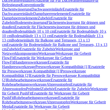
Dachwassereinläufe
Ersatzteile für Für Dachwassereinläufe
Für
Befestigung
Konventionelle
Dachentwässerung
Dachwassereinläufe
Ersatzteile für
Dachwassereinläufe
Dampfsperrenelemente
Ersatzteile für
Dampfsperrenelemente
Zubehör
Ersatzteile für
Zubehör
Bodenentwässerung
Flächenentwässerung für drinnen und
draußen
Ersatzteile für Flächenentwässerung für drinnen und
draußen
Bodenabläufe 10 x 10 cm
Ersatzteile für Bodenabläufe 10 x
10 cm
Bodenabläufe 13 x 13 cm
Ersatzteile für Bodenabläufe 13 x
13 cm
Bodeneinläufe für Balkone und Terrassen, 13 x 13
cm
Ersatzteile für Bodeneinläufe für Balkone und Terrassen, 13 x 13
cm
Zubehör
Ersatzteile für Zubehör
Werkzeuge und
Netzwerkkomponenten
Werkzeuge
Werkzeuge für Geberit
FlowFit
Ersatzteile für Werkzeuge für Geberit
FlowFit
Handpresswerkzeuge
Ersatzteile für
Handpresswerkzeuge
Presswerkzeuge Kompatibilität [1]
Ersatzteile
für Presswerkzeuge Kompatibilität [1]
Presswerkzeuge
Kompatibilität [2]
Ersatzteile für Presswerkzeuge Kompatibilität
[2]
Rohrbearbeitungswerkzeuge
Ersatzteile für
Rohrbearbeitungswerkzeuge
Abpressstopfen
Ersatzteile für
Abpressstopfen
Prüfmittel
Zubehör
Ersatzteile für Zubehör
Werkzeuge
für Geberit PushFit
Ersatzteile für Werkzeuge für Geberit
PushFit
Rohrbearbeitungswerkzeuge
Ersatzteile für
Rohrbearbeitungswerkzeuge
Abpressstopfen
Werkzeuge für Geberit
Mepla
Ersatzteile für Werkzeuge für Geberit