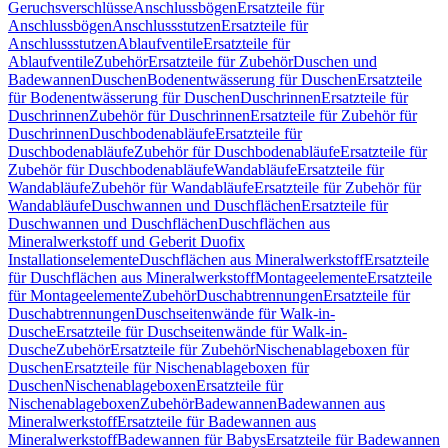
Geruchsverschlüsse
Anschlussbögen
Ersatzteile für
Anschlussbögen
Anschlussstutzen
Ersatzteile für
Anschlussstutzen
Ablaufventile
Ersatzteile für
Ablaufventile
Zubehör
Ersatzteile für Zubehör
Duschen und
Badewannen
Duschen
Bodenentwässerung für Duschen
Ersatzteile
für Bodenentwässerung für Duschen
Duschrinnen
Ersatzteile für
Duschrinnen
Zubehör für Duschrinnen
Ersatzteile für Zubehör für
Duschrinnen
Duschbodenabläufe
Ersatzteile für
Duschbodenabläufe
Zubehör für Duschbodenabläufe
Ersatzteile für
Zubehör für Duschbodenabläufe
Wandabläufe
Ersatzteile für
Wandabläufe
Zubehör für Wandabläufe
Ersatzteile für Zubehör für
Wandabläufe
Duschwannen und Duschflächen
Ersatzteile für
Duschwannen und Duschflächen
Duschflächen aus
Mineralwerkstoff und Geberit Duofix
Installationselemente
Duschflächen aus Mineralwerkstoff
Ersatzteile
für Duschflächen aus Mineralwerkstoff
Montageelemente
Ersatzteile
für Montageelemente
Zubehör
Duschabtrennungen
Ersatzteile für
Duschabtrennungen
Duschseitenwände für Walk-in-
Dusche
Ersatzteile für Duschseitenwände für Walk-in-
Dusche
Zubehör
Ersatzteile für Zubehör
Nischenablageboxen für
Duschen
Ersatzteile für Nischenablageboxen für
Duschen
Nischenablageboxen
Ersatzteile für
Nischenablageboxen
Zubehör
Badewannen
Badewannen aus
Mineralwerkstoff
Ersatzteile für Badewannen aus
Mineralwerkstoff
Badewannen für Babys
Ersatzteile für Badewannen