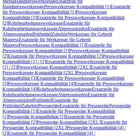
Mepla
Handpresswerkzeuge
Ersatzteile für
Handpresswerkzeuge
Presswerkzeuge Kompatibilität [1]
Ersatzteile
für Presswerkzeuge Kompatibilität [1]
Presswerkzeuge
Kompatibilität [2]
Ersatzteile für Presswerkzeuge Kompatibilität
[2]
Rohrbearbeitungswerkzeuge
Ersatzteile für
Rohrbearbeitungswerkzeuge
Abpressstopfen
Ersatzteile für
Abpressstopfen
Prüfmittel
Zubehör
Werkzeuge für Geberit
Mapress
Ersatzteile für Werkzeuge für Geberit
Mapress
Presswerkzeuge Kompatibilität [1]
Ersatzteile für
Presswerkzeuge Kompatibilität [1]
Presswerkzeuge Kompatibilität
[2]
Ersatzteile für Presswerkzeuge Kompatibilität [2]
Presswerkzeuge
Kompatibilität [1] / [2]
Ersatzteile für Presswerkzeuge Kompatibilität
[1] / [2]
Presswerkzeuge Kompatibilität [2XL]
Ersatzteile für
Presswerkzeuge Kompatibilität [2XL]
Presswerkzeuge
Kompatibilität [3]
Ersatzteile für Presswerkzeuge Kompatibilität
[3]
Presswerkzeuge Kompatibilität [4]
Ersatzteile für Presswerkzeuge
Kompatibilität [4]
Rohrbearbeitungswerkzeuge
Ersatzteile für
Rohrbearbeitungswerkzeuge
Abpressstopfen
Ersatzteile für
Abpressstopfen
Prüfmittel
Ersatzteile für
Prüfmittel
Zubehör
Pressgeräte
Ersatzteile für Pressgeräte
Pressgeräte
Kompatibilität [1]
Ersatzteile für Pressgeräte Kompatibilität
[1]
Pressgeräte Kompatibilität [2]
Ersatzteile für Pressgeräte
Kompatibilität [2]
Pressgeräte Kompatibilität [2XL]
Ersatzteile für
Pressgeräte Kompatibilität [2XL]
Pressgeräte Kompatibilität [4] /
[2]
Ersatzteile für Pressgeräte Kompatibilität [4] /