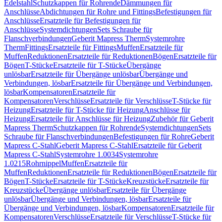
Edelstahl
Schutzkappen für Rohrende
Dämmungen für
Anschlüsse
Abdichtungen für Rohre und Fittings
Befestigungen für
Anschlüsse
Ersatzteile für Befestigungen für
Anschlüsse
Systemdichtungen
Sets Schraube für
Flanschverbindungen
Geberit Mapress Therm
Systemrohre
Therm
Fittings
Ersatzteile für Fittings
Muffen
Ersatzteile für
Muffen
Reduktionen
Ersatzteile für Reduktionen
Bögen
Ersatzteile für
Bögen
T-Stücke
Ersatzteile für T-Stücke
Übergänge
unlösbar
Ersatzteile für Übergänge unlösbar
Übergänge und
Verbindungen, lösbar
Ersatzteile für Übergänge und Verbindungen,
lösbar
Kompensatoren
Ersatzteile für
Kompensatoren
Verschlüsse
Ersatzteile für Verschlüsse
T-Stücke für
Heizung
Ersatzteile für T-Stücke für Heizung
Anschlüsse für
Heizung
Ersatzteile für Anschlüsse für Heizung
Zubehör für Geberit
Mapress Therm
Schutzkappen für Rohrende
Systemdichtungen
Sets
Schraube für Flanschverbindungen
Befestigungen für Rohre
Geberit
Mapress C-Stahl
Geberit Mapress C-Stahl
Ersatzteile für Geberit
Mapress C-Stahl
Systemrohre 1.0034
Systemrohre
1.0215
Rohrnippel
Muffen
Ersatzteile für
Muffen
Reduktionen
Ersatzteile für Reduktionen
Bögen
Ersatzteile für
Bögen
T-Stücke
Ersatzteile für T-Stücke
Kreuzstücke
Ersatzteile für
Kreuzstücke
Übergänge unlösbar
Ersatzteile für Übergänge
unlösbar
Übergänge und Verbindungen, lösbar
Ersatzteile für
Übergänge und Verbindungen, lösbar
Kompensatoren
Ersatzteile für
Kompensatoren
Verschlüsse
Ersatzteile für Verschlüsse
T-Stücke für