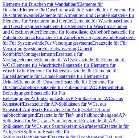
Elemente für Duschen mit Wandablauf
Elemente für
Duschen
Elemente für Duschtrennwände
Ersatzteile für Elemente für
Duschtrennwände
Elemente für Armaturen und Geräte
Ersatzteile für
Elemente für Armaturen und Geräte
Elemente für Waschmaschinen
und Geschirrspüler
Ersatzteile für Elemente für Waschmaschinen
und Geschirrspüler
Elemente für Konsollasten
Zubehör
Ersatzteile für
Zubehör
Zubehör
Ersatzteile für Zubehör
Für Systemwände
Ersatzteile
für Für Systemwände
Für Versorgungssysteme
Ersatzteile für Für
Versorgungssysteme
Für Entwässerung
Geberit
Kombifix
Montageelemente
Ersatzteile für
Montageelemente
Elemente für WCs
Ersatzteile für Elemente für
WCs
Elemente für Waschtische
Ersatzteile für Elemente für
Waschtische
Elemente für Bidets
Ersatzteile für Elemente für
Bidets
Elemente für Urinale
Ersatzteile für Elemente für
Urinale
Elemente für Duschen
Ersatzteile für Elemente für
Duschen
Zubehör
Ersatzteile für Zubehör
Für WC-Elemente
Für
Befestigungen
Ersatzteile für Für
Befestigungen
Aufputzspülkästen
AP-Spülkästen für WCs, aus
Kunststoff
Ersatzteile für AP-Spülkästen für WCs, aus
Kunststoff
Aufgesetzt
Ersatzteile für Aufgesetzt
Tief- und
halbhochhängend
Ersatzteile für Tief- und halbhochhängend
AP-
Spülkästen für WCs, aus Sanitärkeramik
Ersatzteile für AP-
Spülkästen für WCs, aus Sanitärkeramik
Aufgesetzt
Ersatzteile für
Aufgesetzt
Spülrohre
Ersatzteile für
Spülrohre
Hochhängend
Ersatzteile für Hochhängend
Tief- und