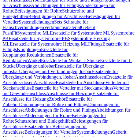
für Anschlüsse
Abdichtungen für Fittings
Abdeckungen für
Rohre
Befestigungen für Rohre
Schutzrohre und
Einlegehilfen
Befestigungen für Anschlüsse
Befestigungen für
Verteiler
Systemdichtungen
Sets Schraube für
Flanschverbindungen
Verbrauchsmaterial
Geberit
PushFit
Systemrohre ML
Ersatzteile für Systemrohre ML
Systemrohre
PB
Ersatzteile für Systemrohre PB
Systemrohre Heizung
ML
Ersatzteile für Systemrohre Heizung ML
Fittings
Ersatzteile für
Fittings
Kupplungen
Ersatzteile für
Kupplungen
Reduktionen
Ersatzteile für
Reduktionen
Winkel
Ersatzteile für Winkel
T-Stücke
Ersatzteile für T-
Stücke
Übergänge unlösbar
Ersatzteile für Übergänge
unlösbar
Übergänge und Verbindungen, lösbar
Ersatzteile für
Übergänge und Verbindungen, lösbar
Anschlussdosen
Ersatzteile für
Anschlussdosen
Anschlüsse
Ersatzteile für Anschlüsse
Verteiler mit
Steckanschluss
Ersatzteile für Verteiler mit Steckanschluss
Verteiler
mit Gewindeanschluss
Anschlüsse für Heizung
Ersatzteile für
Anschlüsse für Heizung
Zubehör
Ersatzteile für
Zubehör
Dämmungen für Rohre und Fittings
Dämmungen für
Anschlüsse
Abdichtungen für Rohre und Fittings
Abdichtungen für
Anschlüsse
Abdeckungen für Rohre
Befestigungen für
Rohre
Schutzrohre und Einlegehilfen
Befestigungen für
Anschlüsse
Ersatzteile für Befestigungen für
Anschlüsse
Befestigungen für Verteiler
Systemdichtungen
Geberit