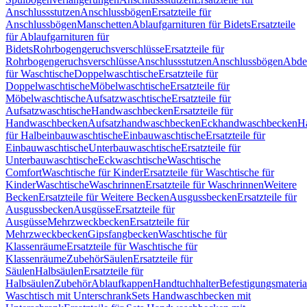
Anschlussstutzen
Anschlussbögen
Ersatzteile für
Anschlussbögen
Manschetten
Ablaufgarnituren für Bidets
Ersatzteile
für Ablaufgarnituren für
Bidets
Rohrbogengeruchsverschlüsse
Ersatzteile für
Rohrbogengeruchsverschlüsse
Anschlussstutzen
Anschlussbögen
Abde
für Waschtische
Doppelwaschtische
Ersatzteile für
Doppelwaschtische
Möbelwaschtische
Ersatzteile für
Möbelwaschtische
Aufsatzwaschtische
Ersatzteile für
Aufsatzwaschtische
Handwaschbecken
Ersatzteile für
Handwaschbecken
Aufsatzhandwaschbecken
Eckhandwaschbecken
H
für Halbeinbauwaschtische
Einbauwaschtische
Ersatzteile für
Einbauwaschtische
Unterbauwaschtische
Ersatzteile für
Unterbauwaschtische
Eckwaschtische
Waschtische
Comfort
Waschtische für Kinder
Ersatzteile für Waschtische für
Kinder
Waschtische
Waschrinnen
Ersatzteile für Waschrinnen
Weitere
Becken
Ersatzteile für Weitere Becken
Ausgussbecken
Ersatzteile für
Ausgussbecken
Ausgüsse
Ersatzteile für
Ausgüsse
Mehrzweckbecken
Ersatzteile für
Mehrzweckbecken
Gipsfangbecken
Waschtische für
Klassenräume
Ersatzteile für Waschtische für
Klassenräume
Zubehör
Säulen
Ersatzteile für
Säulen
Halbsäulen
Ersatzteile für
Halbsäulen
Zubehör
Ablaufkappen
Handtuchhalter
Befestigungsmateria
Waschtisch mit Unterschrank
Sets Handwaschbecken mit