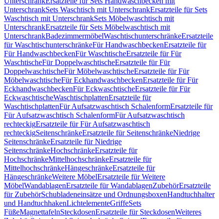
Unterschrank
Ersatzteile für Sets Handwaschbecken mit
Unterschrank
Sets Waschtisch mit Unterschrank
Ersatzteile für Sets
Waschtisch mit Unterschrank
Sets Möbelwaschtisch mit
Unterschrank
Ersatzteile für Sets Möbelwaschtisch mit
Unterschrank
Badezimmermöbel
Waschtischunterschränke
Ersatzteile
für Waschtischunterschränke
Für Handwaschbecken
Ersatzteile für
Für Handwaschbecken
Für Waschtische
Ersatzteile für Für
Waschtische
Für Doppelwaschtische
Ersatzteile für Für
Doppelwaschtische
Für Möbelwaschtische
Ersatzteile für Für
Möbelwaschtische
Für Eckhandwaschbecken
Ersatzteile für Für
Eckhandwaschbecken
Für Eckwaschtische
Ersatzteile für Für
Eckwaschtische
Waschtischplatten
Ersatzteile für
Waschtischplatten
Für Aufsatzwaschtisch Schalenform
Ersatzteile für
Für Aufsatzwaschtisch Schalenform
Für Aufsatzwaschtisch
rechteckig
Ersatzteile für Für Aufsatzwaschtisch
rechteckig
Seitenschränke
Ersatzteile für Seitenschränke
Niedrige
Seitenschränke
Ersatzteile für Niedrige
Seitenschränke
Hochschränke
Ersatzteile für
Hochschränke
Mittelhochschränke
Ersatzteile für
Mittelhochschränke
Hängeschränke
Ersatzteile für
Hängeschränke
Weitere Möbel
Ersatzteile für Weitere
Möbel
Wandablagen
Ersatzteile für Wandablagen
Zubehör
Ersatzteile
für Zubehör
Schubladeneinsätze und Ordnungsboxen
Handtuchhalter
und Handtuchhaken
Lichtelemente
Griffe
Sets
Füße
Magnettafeln
Steckdosen
Ersatzteile für Steckdosen
Weiteres