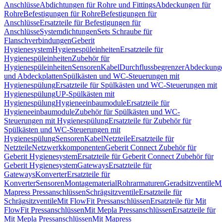
Anschlüsse
Abdichtungen für Rohre und Fittings
Abdeckungen für
Rohre
Befestigungen für Rohre
Befestigungen für
Anschlüsse
Ersatzteile für Befestigungen für
Anschlüsse
Systemdichtungen
Sets Schraube für
Flanschverbindungen
Geberit
Hygienesystem
Hygienespüleinheiten
Ersatzteile für
Hygienespüleinheiten
Zubehör für
Hygienespüleinheiten
Sensoren
Kabel
Durchflussbegrenzer
Abdeckung
und Abdeckplatten
Spülkästen und WC-Steuerungen mit
Hygienespülung
Ersatzteile für Spülkästen und WC-Steuerungen mit
Hygienespülung
UP-Spülkästen mit
Hygienespülung
Hygieneeinbaumodule
Ersatzteile für
Hygieneeinbaumodule
Zubehör für Spülkästen und WC-
Steuerungen mit Hygienespülung
Ersatzteile für Zubehör für
Spülkästen und WC-Steuerungen mit
Hygienespülung
Sensoren
Kabel
Netzteile
Ersatzteile für
Netzteile
Netzwerkkomponenten
Geberit Connect Zubehör für
Geberit Hygienesystem
Ersatzteile für Geberit Connect Zubehör für
Geberit Hygienesystem
Gateways
Ersatzteile für
Gateways
Konverter
Ersatzteile für
Konverter
Sensoren
Montagematerial
Rohrarmaturen
Geradsitzventile
Mi
Mapress Pressanschlüssen
Schrägsitzventile
Ersatzteile für
Schrägsitzventile
Mit FlowFit Pressanschlüssen
Ersatzteile für Mit
FlowFit Pressanschlüssen
Mit Mepla Pressanschlüssen
Ersatzteile für
Mit Mepla Pressanschlüssen
Mit Mapress