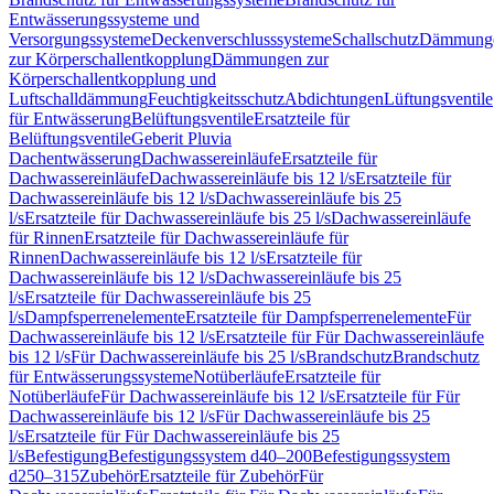
Entwässerungssysteme und
Versorgungssysteme
Deckenverschlusssysteme
Schallschutz
Dämmung
zur Körperschallentkopplung
Dämmungen zur
Körperschallentkopplung und
Luftschalldämmung
Feuchtigkeitsschutz
Abdichtungen
Lüftungsventile
für Entwässerung
Belüftungsventile
Ersatzteile für
Belüftungsventile
Geberit Pluvia
Dachentwässerung
Dachwassereinläufe
Ersatzteile für
Dachwassereinläufe
Dachwassereinläufe bis 12 l/s
Ersatzteile für
Dachwassereinläufe bis 12 l/s
Dachwassereinläufe bis 25
l/s
Ersatzteile für Dachwassereinläufe bis 25 l/s
Dachwassereinläufe
für Rinnen
Ersatzteile für Dachwassereinläufe für
Rinnen
Dachwassereinläufe bis 12 l/s
Ersatzteile für
Dachwassereinläufe bis 12 l/s
Dachwassereinläufe bis 25
l/s
Ersatzteile für Dachwassereinläufe bis 25
l/s
Dampfsperrenelemente
Ersatzteile für Dampfsperrenelemente
Für
Dachwassereinläufe bis 12 l/s
Ersatzteile für Für Dachwassereinläufe
bis 12 l/s
Für Dachwassereinläufe bis 25 l/s
Brandschutz
Brandschutz
für Entwässerungssysteme
Notüberläufe
Ersatzteile für
Notüberläufe
Für Dachwassereinläufe bis 12 l/s
Ersatzteile für Für
Dachwassereinläufe bis 12 l/s
Für Dachwassereinläufe bis 25
l/s
Ersatzteile für Für Dachwassereinläufe bis 25
l/s
Befestigung
Befestigungssystem d40–200
Befestigungssystem
d250–315
Zubehör
Ersatzteile für Zubehör
Für