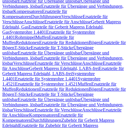
unlösbar
Ersatzteile für Übergänge unlösbar
Übergänge und
Verbindungen, lösbar
Ersatzteile für Übergänge und Verbindungen,
lösbar
Kompensatoren
Ersatzteile für
Kompensatoren
Durchführungen
Verschlüsse
Ersatzteile für
Verschlüsse
Anschlüsse
Ersatzteile für Anschlüsse
Geberit Mapress
Edelstahl, Gas
Ersatzteile für Geberit Mapress Edelstahl,
Gas
Systemrohre 1.4401
Ersatzteile für Systemrohre
1.4401
Rohrnippel
Muffen
Ersatzteile für
Muffen
Reduktionen
Ersatzteile für Reduktionen
Bögen
Ersatzteile für
Bögen
T-Stücke
Ersatzteile für T-Stücke
Übergänge
unlösbar
Ersatzteile für Übergänge unlösbar
Übergänge und
Verbindungen, lösbar
Ersatzteile für Übergänge und Verbindungen,
lösbar
Verschlüsse
Ersatzteile für Verschlüsse
Anschlüsse
Ersatzteile
für Anschlüsse
Geberit Mapress Edelstahl, LABS-frei
Ersatzteile für
Geberit Mapress Edelstahl, LABS-frei
Systemrohre
1.4401
Ersatzteile für Systemrohre 1.4401
Systemrohre
1.4521
Ersatzteile für Systemrohre 1.4521
Muffen
Ersatzteile für
Muffen
Reduktionen
Ersatzteile für Reduktionen
Bögen
Ersatzteile für
Bögen
T-Stücke
Ersatzteile für T-Stücke
Übergänge
unlösbar
Ersatzteile für Übergänge unlösbar
Übergänge und
Verbindungen, lösbar
Ersatzteile für Übergänge und Verbindungen,
lösbar
Verschlüsse
Ersatzteile für Verschlüsse
Anschlüsse
Ersatzteile
für Anschlüsse
Kompensatoren
Ersatzteile für
Kompensatoren
Durchführungen
Zubehör für Geberit Mapress
Edelstahl
Ersatzteile für Zubehör für Geberit Mapress