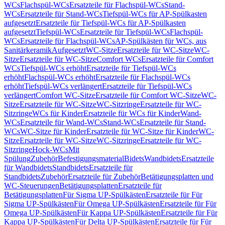
WCs
Flachspül-WCs
Ersatzteile für Flachspül-WCs
Stand-
WCs
Ersatzteile für Stand-WCs
Tiefspül-WCs für AP-Spülkasten
aufgesetzt
Ersatzteile für Tiefspül-WCs für AP-Spülkasten
aufgesetzt
Tiefspül-WCs
Ersatzteile für Tiefspül-WCs
Flachspül-
WCs
Ersatzteile für Flachspül-WCs
AP-Spülkästen für WCs, aus
Sanitärkeramik
Aufgesetzt
WC-Sitze
Ersatzteile für WC-Sitze
WC-
Sitze
Ersatzteile für WC-Sitze
Comfort WCs
Ersatzteile für Comfort
WCs
Tiefspül-WCs erhöht
Ersatzteile für Tiefspül-WCs
erhöht
Flachspül-WCs erhöht
Ersatzteile für Flachspül-WCs
erhöht
Tiefspül-WCs verlängert
Ersatzteile für Tiefspül-WCs
verlängert
Comfort WC-Sitze
Ersatzteile für Comfort WC-Sitze
WC-
Sitze
Ersatzteile für WC-Sitze
WC-Sitzringe
Ersatzteile für WC-
Sitzringe
WCs für Kinder
Ersatzteile für WCs für Kinder
Wand-
WCs
Ersatzteile für Wand-WCs
Stand-WCs
Ersatzteile für Stand-
WCs
WC-Sitze für Kinder
Ersatzteile für WC-Sitze für Kinder
WC-
Sitze
Ersatzteile für WC-Sitze
WC-Sitzringe
Ersatzteile für WC-
Sitzringe
Hock-WCs
Mit
Spülung
Zubehör
Befestigungsmaterial
Bidets
Wandbidets
Ersatzteile
für Wandbidets
Standbidets
Ersatzteile für
Standbidets
Zubehör
Ersatzteile für Zubehör
Betätigungsplatten und
WC-Steuerungen
Betätigungsplatten
Ersatzteile für
Betätigungsplatten
Für Sigma UP-Spülkästen
Ersatzteile für Für
Sigma UP-Spülkästen
Für Omega UP-Spülkästen
Ersatzteile für Für
Omega UP-Spülkästen
Für Kappa UP-Spülkästen
Ersatzteile für Für
Kappa UP-Spülkästen
Für Delta UP-Spülkästen
Ersatzteile für Für