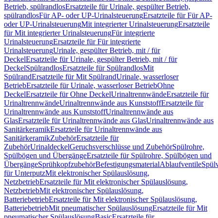
Betrieb, spülrandlos
Ersatzteile für Urinale, gespülter Betrieb,
spülrandlos
Für AP- oder UP-Urinalsteuerung
Ersatzteile für Für AP-
oder UP-Urinalsteuerung
Mit integrierter Urinalsteuerung
Ersatzteile
für Mit integrierter Urinalsteuerung
Für integrierte
Urinalsteuerung
Ersatzteile für Für integrierte
Urinalsteuerung
Urinale, gespülter Betrieb, mit / für
Deckel
Ersatzteile für Urinale, gespülter Betrieb, mit / für
Deckel
Spülrandlos
Ersatzteile für Spülrandlos
Mit
Spülrand
Ersatzteile für Mit Spülrand
Urinale, wasserloser
Betrieb
Ersatzteile für Urinale, wasserloser Betrieb
Ohne
Deckel
Ersatzteile für Ohne Deckel
Urinaltrennwände
Ersatzteile für
Urinaltrennwände
Urinaltrennwände aus Kunststoff
Ersatzteile für
Urinaltrennwände aus Kunststoff
Urinaltrennwände aus
Glas
Ersatzteile für Urinaltrennwände aus Glas
Urinaltrennwände aus
Sanitärkeramik
Ersatzteile für Urinaltrennwände aus
Sanitärkeramik
Zubehör
Ersatzteile für
Zubehör
Urinaldeckel
Geruchsverschlüsse und Zubehör
Spülrohre,
Spülbögen und Übergänge
Ersatzteile für Spülrohre, Spülbögen und
Übergänge
Sprühkopfzubehör
Befestigungsmaterial
Ablaufventile
Spülv
für Unterputz
Mit elektronischer Spülauslösung,
Netzbetrieb
Ersatzteile für Mit elektronischer Spülauslösung,
Netzbetrieb
Mit elektronischer Spülauslösung,
Batteriebetrieb
Ersatzteile für Mit elektronischer Spülauslösung,
Batteriebetrieb
Mit pneumatischer Spülauslösung
Ersatzteile für Mit
pneumatischer Spülauslösung
Basic
Ersatzteile für