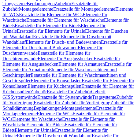
Tragsysteme
Beplankungen
Zubehör
Ersatzteile für
Zubehör
Montageelemente
Ersatzteile für Montageelemente
Elemente
für WCs
Ersatzteile für Elemente für WCs
Elemente für
Waschtische
Ersatzteile für Elemente für Waschtische
Elemente für
Bidets
Ersatzteile für Elemente für Bidets
Elemente für
Urinale
Ersatzteile für Elemente für Urinale
Elemente für Duschen
mit Wandablauf
Ersatzteile für Elemente für Duschen mit
Wandablauf
Elemente für Dusch- und Badewannen
Ersatzteile für
Elemente für Dusch- und Badewannen
Elemente für
Duschtrennwände
Ersatzteile für Elemente für
Duschtrennwände
Elemente für Ausgussbecken
Ersatzteile für
Elemente für Ausgussbecken
Elemente für Armaturen
Ersatzteile für
Elemente für Armaturen
Elemente für Waschmaschinen und
Geschirrspüler
Ersatzteile für Elemente für Waschmaschinen und
Geschirrspüler
Elemente für Konsollasten
Ersatzteile für Elemente für
Konsollasten
Elemente für Küchenspülen
Ersatzteile für Elemente für
Küchenspülen
Zubehör
Ersatzteile für Zubehör
Geberit
GIS
Systemwände
Ersatzteile für Systemwände
Tragsysteme
Zubehör
für Vorfertigung
Ersatzteile für Zubehör für Vorfertigung
Zubehör für
Schalldämmung
Beplankungen
Montageelemente
Ersatzteile für
Montageelemente
Elemente für WCs
Ersatzteile für Elemente für
WCs
Elemente für Waschtische
Ersatzteile für Elemente für
Waschtische
Elemente für Bidets
Ersatzteile für Elemente für
Bidets
Elemente für Urinale
Ersatzteile für Elemente für
Urinale
Elemente für Duschen mit Wandablauf
Ersatzteile für