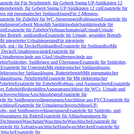
atzteile für Für Netzbetrieb, für Geberit Sigma UP-Spülkästen 12
tteriebetrieb, für Geberit Sigma UP-Spülkästen 12 cm
Ersatzteile für
gen mit pneumatischer Spülauslösung
Für 2-Mengen-
satzteile für Zubehör für WC-Steuerungen
Rohbausets
Ersatzteile für
bindungen
Geberit Monolith Sanitärmodule
Sanitärmodule für
hör
Ersatzteile für Zubehör
Verbrauchsmaterial
Urinale
Urinale,
lter Betrieb, spülrandlos
Ersatzteile für Urinale, gespülter Betrieb,
Mit integrierter Urinalsteuerung
Für integrierte
rieb, mit / für Deckel
Spülrandlos
Ersatzteile für Spülrandlos
Mit
e Deckel
Urinaltrennwände
Ersatzteile für
r Urinaltrennwände aus Glas
Urinaltrennwände aus
ehör
Spülrohre, Spülbögen und Übergänge
Ersatzteile für Spülrohre,
z
Ersatzteile für Unterputz
Mit elektronischer Spülauslösung,
 elektronischer Spülauslösung, Batteriebetrieb
Mit pneumatischer
ülauslösung, Netzbetrieb
Ersatzteile für Mit elektronischer
Zubehör
Ersatzteile für Zubehör
Rohbau- und Austauschsets
Ersatzteile
ges Zubehör
Bedienhilfen
Apparateanschlüsse für WCs, Urinale und
ruchsverschlüsse
Anschlussbögen
Ersatzteile für
teile für Spülbogenverlängerungen
Anschlüsse aus PVC
Ersatzteile für
schlüsse
Ersatzteile für Urinalgeruchsverschlüsse
UP-
rohr- und Spülbogenverlängerungen
Ersatzteile für Spülrohr- und
fgarnituren für Bidets
Ersatzteile für Ablaufgarnituren für
e
Dichtungen
Waschplatz
Waschtische
Waschtische
Ersatzteile für
atzteile für Aufsatzwaschtische
Handwaschbecken
Ersatzteile für
htische
Ersatzteile für