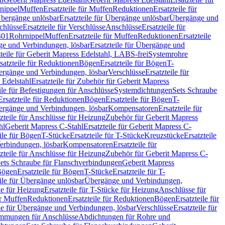
nippel
Muffen
Ersatzteile für Muffen
Reduktionen
Ersatzteile für
bergänge unlösbar
Ersatzteile für Übergänge unlösbar
Übergänge und
chlüsse
Ersatzteile für Verschlüsse
Anschlüsse
Ersatzteile für
401
Rohrnippel
Muffen
Ersatzteile für Muffen
Reduktionen
Ersatzteile
e und Verbindungen, lösbar
Ersatzteile für Übergänge und
zteile für Geberit Mapress Edelstahl, LABS-frei
Systemrohre
satzteile für Reduktionen
Bögen
Ersatzteile für Bögen
T-
bergänge und Verbindungen, lösbar
Verschlüsse
Ersatzteile für
 Edelstahl
Ersatzteile für Zubehör für Geberit Mapress
ile für Befestigungen für Anschlüsse
Systemdichtungen
Sets Schraube
Ersatzteile für Reduktionen
Bögen
Ersatzteile für Bögen
T-
bergänge und Verbindungen, lösbar
Kompensatoren
Ersatzteile für
zteile für Anschlüsse für Heizung
Zubehör für Geberit Mapress
hl
Geberit Mapress C-Stahl
Ersatzteile für Geberit Mapress C-
ile für Bögen
T-Stücke
Ersatzteile für T-Stücke
Kreuzstücke
Ersatzteile
Verbindungen, lösbar
Kompensatoren
Ersatzteile für
zteile für Anschlüsse für Heizung
Zubehör für Geberit Mapress C-
ets Schraube für Flanschverbindungen
Geberit Mapress
Bögen
Ersatzteile für Bögen
T-Stücke
Ersatzteile für T-
eile für Übergänge unlösbar
Übergänge und Verbindungen,
e für Heizung
Ersatzteile für T-Stücke für Heizung
Anschlüsse für
ür Muffen
Reduktionen
Ersatzteile für Reduktionen
Bögen
Ersatzteile für
ile für Übergänge und Verbindungen, lösbar
Verschlüsse
Ersatzteile für
mungen für Anschlüsse
Abdichtungen für Rohre und