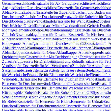
Geruchsverschlüsse
Ersatzteile für AP-Geruchsverschlüsse
Anschlüsse
Ausgussbecken
Geruchsverschlüsse
Ersatzteile für Geruchsverschlüsse
Ablaufventile
Zubehör
Ersatzteile für Zubehör
Duschen und Badewan
Duschrinnen
Zubehör für Duschrinnen
Ersatzteile für Zubehör für Du
Duschbodenabläufe
Wandabläufe
Ersatzteile für Wandabläufe
Zubehör 
Duschflächen
Duschflächen aus Mineralwerkstoff und Geberit Duofix 
Montageelemente
Zubehör
Duschabtrennungen
Ersatzteile für Duscha
Zubehör
Nischenablageboxen für Duschen
Ersatzteile für Nischenab
Mineralwerkstoff
Ersatzteile für Badewannen aus Mineralwerkstoff
Ba
Badewannen
Ablaufgarnituren für Duschwannen, d52
Ersatzteile für
Ablaufkappen
Ablaufkappen
Ersatzteile für Ablaufkappen
Ablaufgarni
Ablaufkappen
Ersatzteile für Ohne Ablaufkappen
Ablaufkappen
Ersatz
Drehbetätigung
Ersatzteile für Mit Drehbetätigung
Fertigbausets für D
Zulauf
Fertigbausets für Drehbetätigung und Zulauf
Ersatzteile für Fe
Ventilstopfen
Ersatzteile für Mit Ventilstopfen
Zubehör für Ablaufgarn
Systemwände
Tragsysteme
Ersatzteile für Tragsysteme
Beplankungen
Z
für Waschtische
Ersatzteile für Elemente für Waschtische
Elemente für 
Wandablauf
Ersatzteile für Elemente für Duschen mit Wandablauf
Ele
Elemente für Duschtrennwände
Elemente für Ausgussbecken
Ersatzte
Geschirrspüler
Ersatzteile für Elemente für Waschmaschinen und Gesc
Küchenspülen
Zubehör
Ersatzteile für Zubehör
Geberit GIS
Systemwän
Schalldämmung
Beplankungen
Montageelemente
Ersatzteile für Mont
für Bidets
Ersatzteile für Elemente für Bidets
Elemente für Urinale
Ersa
Duschen
Elemente für Duschtrennwände
Ersatzteile für Elemente fü
Geschirrspüler
Ersatzteile für Elemente für Waschmaschinen und Gesc