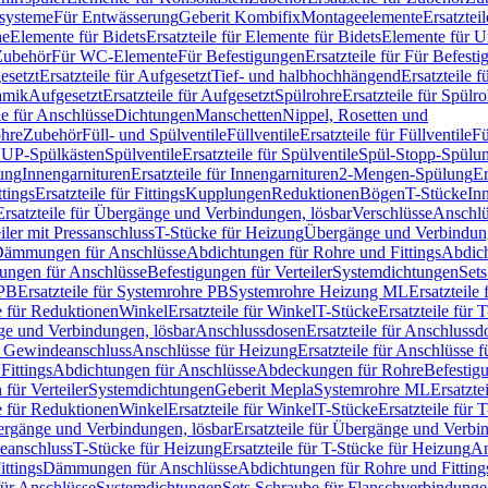
ssysteme
Für Entwässerung
Geberit Kombifix
Montageelemente
Ersatztei
he
Elemente für Bidets
Ersatzteile für Elemente für Bidets
Elemente für U
 Zubehör
Für WC-Elemente
Für Befestigungen
Ersatzteile für Für Befest
esetzt
Ersatzteile für Aufgesetzt
Tief- und halbhochhängend
Ersatzteile 
amik
Aufgesetzt
Ersatzteile für Aufgesetzt
Spülrohre
Ersatzteile für Spülr
le für Anschlüsse
Dichtungen
Manschetten
Nippel, Rosetten und
ohre
Zubehör
Füll- und Spülventile
Füllventile
Ersatzteile für Füllventile
Fü
ür UP-Spülkästen
Spülventile
Ersatzteile für Spülventile
Spül-Stopp-Spülu
ung
Innengarnituren
Ersatzteile für Innengarnituren
2-Mengen-Spülung
Er
ttings
Ersatzteile für Fittings
Kupplungen
Reduktionen
Bögen
T-Stücke
In
Ersatzteile für Übergänge und Verbindungen, lösbar
Verschlüsse
Anschlü
iler mit Pressanschluss
T-Stücke für Heizung
Übergänge und Verbindung
ämmungen für Anschlüsse
Abdichtungen für Rohre und Fittings
Abdich
gungen für Anschlüsse
Befestigungen für Verteiler
Systemdichtungen
Set
 PB
Ersatzteile für Systemrohre PB
Systemrohre Heizung ML
Ersatzteil
le für Reduktionen
Winkel
Ersatzteile für Winkel
T-Stücke
Ersatzteile für 
nge und Verbindungen, lösbar
Anschlussdosen
Ersatzteile für Anschlussd
it Gewindeanschluss
Anschlüsse für Heizung
Ersatzteile für Anschlüsse 
Fittings
Abdichtungen für Anschlüsse
Abdeckungen für Rohre
Befestig
für Verteiler
Systemdichtungen
Geberit Mepla
Systemrohre ML
Ersatzte
le für Reduktionen
Winkel
Ersatzteile für Winkel
T-Stücke
Ersatzteile für 
rgänge und Verbindungen, lösbar
Ersatzteile für Übergänge und Verbi
deanschluss
T-Stücke für Heizung
Ersatzteile für T-Stücke für Heizung
An
ttings
Dämmungen für Anschlüsse
Abdichtungen für Rohre und Fitting
für Anschlüsse
Systemdichtungen
Sets Schraube für Flanschverbindung