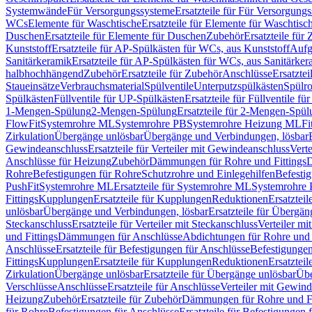
Systemwände
Für Versorgungssysteme
Ersatzteile für Für Versorgung
WCs
Elemente für Waschtische
Ersatzteile für Elemente für Waschtisc
Duschen
Ersatzteile für Elemente für Duschen
Zubehör
Ersatzteile für
Kunststoff
Ersatzteile für AP-Spülkästen für WCs, aus Kunststoff
Aufg
Sanitärkeramik
Ersatzteile für AP-Spülkästen für WCs, aus Sanitärker
halbhochhängend
Zubehör
Ersatzteile für Zubehör
Anschlüsse
Ersatztei
Staueinsätze
Verbrauchsmaterial
Spülventile
Unterputzspülkästen
Spülr
Spülkästen
Füllventile für UP-Spülkästen
Ersatzteile für Füllventile f
1-Mengen-Spülung
2-Mengen-Spülung
Ersatzteile für 2-Mengen-Spül
FlowFit
Systemrohre ML
Systemrohre PB
Systemrohre Heizung ML
Fi
Zirkulation
Übergänge unlösbar
Übergänge und Verbindungen, lösbar
Gewindeanschluss
Ersatzteile für Verteiler mit Gewindeanschluss
Verte
Anschlüsse für Heizung
Zubehör
Dämmungen für Rohre und Fittings
D
Rohre
Befestigungen für Rohre
Schutzrohre und Einlegehilfen
Befesti
PushFit
Systemrohre ML
Ersatzteile für Systemrohre ML
Systemrohre
Fittings
Kupplungen
Ersatzteile für Kupplungen
Reduktionen
Ersatztei
unlösbar
Übergänge und Verbindungen, lösbar
Ersatzteile für Übergä
Steckanschluss
Ersatzteile für Verteiler mit Steckanschluss
Verteiler m
und Fittings
Dämmungen für Anschlüsse
Abdichtungen für Rohre und 
Anschlüsse
Ersatzteile für Befestigungen für Anschlüsse
Befestigungen 
Fittings
Kupplungen
Ersatzteile für Kupplungen
Reduktionen
Ersatztei
Zirkulation
Übergänge unlösbar
Ersatzteile für Übergänge unlösbar
Übe
Verschlüsse
Anschlüsse
Ersatzteile für Anschlüsse
Verteiler mit Gewin
Heizung
Zubehör
Ersatzteile für Zubehör
Dämmungen für Rohre und Fi
für Rohre
Befestigungen für Anschlüsse
Ersatzteile für Befestigungen 