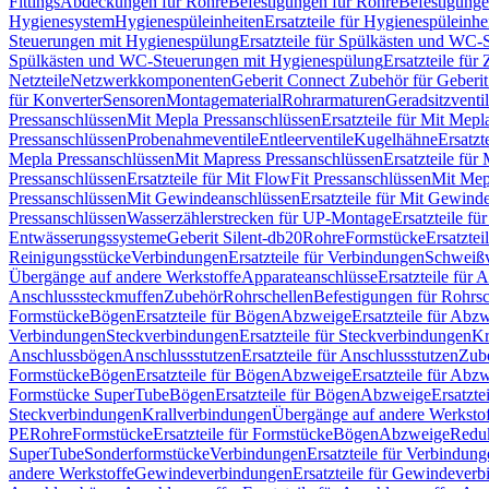
Fittings
Abdeckungen für Rohre
Befestigungen für Rohre
Befestigunge
Hygienesystem
Hygienespüleinheiten
Ersatzteile für Hygienespüleinhe
Steuerungen mit Hygienespülung
Ersatzteile für Spülkästen und WC
Spülkästen und WC-Steuerungen mit Hygienespülung
Ersatzteile fü
Netzteile
Netzwerkkomponenten
Geberit Connect Zubehör für Geberi
für Konverter
Sensoren
Montagematerial
Rohrarmaturen
Geradsitzventi
Pressanschlüssen
Mit Mepla Pressanschlüssen
Ersatzteile für Mit Mepl
Pressanschlüssen
Probenahmeventile
Entleerventile
Kugelhähne
Ersatzt
Mepla Pressanschlüssen
Mit Mapress Pressanschlüssen
Ersatzteile für
Pressanschlüssen
Ersatzteile für Mit FlowFit Pressanschlüssen
Mit Mep
Pressanschlüssen
Mit Gewindeanschlüssen
Ersatzteile für Mit Gewind
Pressanschlüssen
Wasserzählerstrecken für UP-Montage
Ersatzteile f
Entwässerungssysteme
Geberit Silent-db20
Rohre
Formstücke
Ersatztei
Reinigungsstücke
Verbindungen
Ersatzteile für Verbindungen
Schweiß
Übergänge auf andere Werkstoffe
Apparateanschlüsse
Ersatzteile für 
Anschlusssteckmuffen
Zubehör
Rohrschellen
Befestigungen für Rohrsc
Formstücke
Bögen
Ersatzteile für Bögen
Abzweige
Ersatzteile für Abz
Verbindungen
Steckverbindungen
Ersatzteile für Steckverbindungen
Kr
Anschlussbögen
Anschlussstutzen
Ersatzteile für Anschlussstutzen
Zub
Formstücke
Bögen
Ersatzteile für Bögen
Abzweige
Ersatzteile für Abz
Formstücke SuperTube
Bögen
Ersatzteile für Bögen
Abzweige
Ersatzte
Steckverbindungen
Krallverbindungen
Übergänge auf andere Werksto
PE
Rohre
Formstücke
Ersatzteile für Formstücke
Bögen
Abzweige
Redu
SuperTube
Sonderformstücke
Verbindungen
Ersatzteile für Verbindun
andere Werkstoffe
Gewindeverbindungen
Ersatzteile für Gewindever