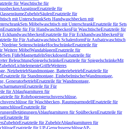
atzteile für Waschtische für
sgussbecken
Ausgüsse
Ersatzteile für
r Klassenräume
Zubehör
Säulen
Ersatzteile für
htisch mit Unterschrank
Sets Handwaschbecken mit
Unterschrank
Sets Möbelwaschtisch mit Unterschrank
Ersatzteile für Sets
en
Ersatzteile für Für Handwaschbecken
Für Waschtische
Ersatzteile für
r Eckhandwaschbecken
Ersatzteile für Für Eckhandwaschbecken
Für
atzteile für Für Aufsatzwaschtisch Schalenform
Für Aufsatzwaschtisch
ür Niedrige Seitenschränke
Hochschränke
Ersatzteile für
für Weitere Möbel
Wandablagen
Ersatzteile für
fe
Sets Füße
Magnettafeln
Steckdosen
Ersatzteile für
ierter Beleuchtung
Spiegelschränke
Ersatzteile für Spiegelschränke
Mit
Zubehör
Lichtelemente
Griffe
Weiteres
age, Netzbetrieb
Standmontage, Batteriebetrieb
Ersatzteile für
r
Ersatzteile für Standmontage, Einhebelmischer
Wandmontage,
, Generatorbetrieb
Ersatzteile für Wandmontage,
ischarmaturen
Ersatzteile für Für
eile für Ablaufgarnituren für
satzteile für Rohrbogengeruchsverschlüsse,
chsverschlüsse für Waschbecken, Raumsparmodell
Ersatzteile für
anschlüsse
Ersatzteile für
erungen
Betätigungen
Ablaufgarnituren für Spülbecken
Ersatzteile für
se
Ersatzteile für
en
Zubehör
Ersatzteile für Zubehör
Ablaufgarnituren für
chlüsse
Ersatzteile für UP-Geruchsverschlüsse
AP-