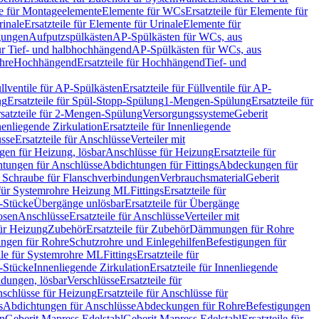
le für Montageelemente
Elemente für WCs
Ersatzteile für Elemente für
rinale
Ersatzteile für Elemente für Urinale
Elemente für
igungen
Aufputzspülkästen
AP-Spülkästen für WCs, aus
für Tief- und halbhochhängend
AP-Spülkästen für WCs, aus
ohre
Hochhängend
Ersatzteile für Hochhängend
Tief- und
llventile für AP-Spülkästen
Ersatzteile für Füllventile für AP-
ng
Ersatzteile für Spül-Stopp-Spülung
1-Mengen-Spülung
Ersatzteile für
satzteile für 2-Mengen-Spülung
Versorgungssysteme
Geberit
nenliegende Zirkulation
Ersatzteile für Innenliegende
sse
Ersatzteile für Anschlüsse
Verteiler mit
en für Heizung, lösbar
Anschlüsse für Heizung
Ersatzteile für
tungen für Anschlüsse
Abdichtungen für Fittings
Abdeckungen für
s Schraube für Flanschverbindungen
Verbrauchsmaterial
Geberit
e für Systemrohre Heizung ML
Fittings
Ersatzteile für
T-Stücke
Übergänge unlösbar
Ersatzteile für Übergänge
osen
Anschlüsse
Ersatzteile für Anschlüsse
Verteiler mit
für Heizung
Zubehör
Ersatzteile für Zubehör
Dämmungen für Rohre
ungen für Rohre
Schutzrohre und Einlegehilfen
Befestigungen für
ile für Systemrohre ML
Fittings
Ersatzteile für
T-Stücke
Innenliegende Zirkulation
Ersatzteile für Innenliegende
ndungen, lösbar
Verschlüsse
Ersatzteile für
schlüsse für Heizung
Ersatzteile für Anschlüsse für
s
Abdichtungen für Anschlüsse
Abdeckungen für Rohre
Befestigungen
en
Geberit Mapress Edelstahl
Geberit Mapress Edelstahl
Ersatzteile für