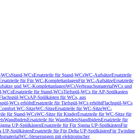
nd-WCs
Stand-WCs
Ersatzteile für Stand-WCs
WC-Aufsätze
Ersatzteile
Ersatzteile für Für WC-Komplettanlagen
Für WC-Aufsätze
Ersatzteile
fsätze und WC-Komplettanlagen
WCs
Verbrauchsmaterial
WCs und
d-WCs
Ersatzteile für Stand-WCs
Tiefspül-WCs für AP-Spülkasten
r Flachspül-WCs
AP-Spülkästen für WCs, aus
fspül-WCs erhöht
Ersatzteile für Tiefspül-WCs erhöht
Flachspül-WCs
r Comfort WC-Sitze
WC-Sitze
Ersatzteile für WC-Sitze
WC-
eile für Stand-WCs
WC-Sitze für Kinder
Ersatzteile für WC-Sitze für
ts
Wandbidets
Ersatzteile für Wandbidets
Standbidets
Ersatzteile für
Sigma UP-Spülkästen
Ersatzteile für Für Sigma UP-Spülkästen
Für
a UP-Spülkästen
Ersatzteile für Für Delta UP-Spülkästen
Für Twinline
hsmaterial
WC-Steuerungen mit elektronischer