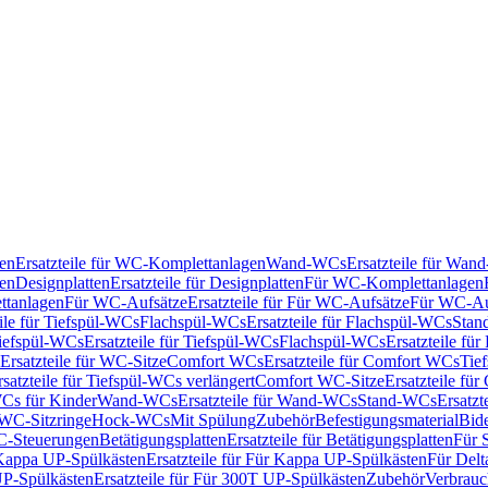
en
Ersatzteile für WC-Komplettanlagen
Wand-WCs
Ersatzteile für Wa
ken
Designplatten
Ersatzteile für Designplatten
Für WC-Komplettanlagen
tanlagen
Für WC-Aufsätze
Ersatzteile für Für WC-Aufsätze
Für WC-Au
eile für Tiefspül-WCs
Flachspül-WCs
Ersatzteile für Flachspül-WCs
Stan
iefspül-WCs
Ersatzteile für Tiefspül-WCs
Flachspül-WCs
Ersatzteile fü
Ersatzteile für WC-Sitze
Comfort WCs
Ersatzteile für Comfort WCs
Tie
rsatzteile für Tiefspül-WCs verlängert
Comfort WC-Sitze
Ersatzteile fü
WCs für Kinder
Wand-WCs
Ersatzteile für Wand-WCs
Stand-WCs
Ersatzt
r WC-Sitzringe
Hock-WCs
Mit Spülung
Zubehör
Befestigungsmaterial
Bide
C-Steuerungen
Betätigungsplatten
Ersatzteile für Betätigungsplatten
Für 
Kappa UP-Spülkästen
Ersatzteile für Für Kappa UP-Spülkästen
Für Delt
P-Spülkästen
Ersatzteile für Für 300T UP-Spülkästen
Zubehör
Verbrauc