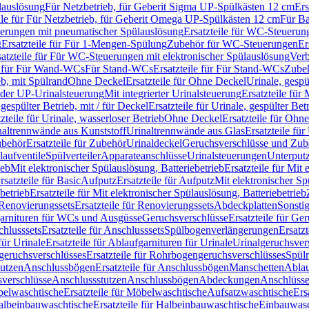
lauslösung
Für Netzbetrieb, für Geberit Sigma UP-Spülkästen 12 cm
Ers
ile für Für Netzbetrieb, für Geberit Omega UP-Spülkästen 12 cm
Für Ba
rungen mit pneumatischer Spülauslösung
Ersatzteile für WC-Steuerun
g
Ersatzteile für Für 1-Mengen-Spülung
Zubehör für WC-Steuerungen
Er
satzteile für Für WC-Steuerungen mit elektronischer Spülauslösung
Ver
le für Für Wand-WCs
Für Stand-WCs
Ersatzteile für Für Stand-WCs
Zube
ieb, mit Spülrand
Ohne Deckel
Ersatzteile für Ohne Deckel
Urinale, gespü
 oder UP-Urinalsteuerung
Mit integrierter Urinalsteuerung
Ersatzteile für 
 gespülter Betrieb, mit / für Deckel
Ersatzteile für Urinale, gespülter Bet
zteile für Urinale, wasserloser Betrieb
Ohne Deckel
Ersatzteile für Ohn
inaltrennwände aus Kunststoff
Urinaltrennwände aus Glas
Ersatzteile fü
behör
Ersatzteile für Zubehör
Urinaldeckel
Geruchsverschlüsse und Zub
aufventile
Spülverteiler
Apparateanschlüsse
Urinalsteuerungen
Unterput
ieb
Mit elektronischer Spülauslösung, Batteriebetrieb
Ersatzteile für Mit
rsatzteile für Basic
Aufputz
Ersatzteile für Aufputz
Mit elektronischer Sp
betrieb
Ersatzteile für Mit elektronischer Spülauslösung, Batteriebetrieb
Renovierungssets
Ersatzteile für Renovierungssets
Abdeckplatten
Sonsti
fgarnituren für WCs und Ausgüsse
Geruchsverschlüsse
Ersatzteile für Ge
hlusssets
Ersatzteile für Anschlusssets
Spülbogenverlängerungen
Ersatz
für Urinale
Ersatzteile für Ablaufgarnituren für Urinale
Urinalgeruchsver
eruchsverschlüsses
Ersatzteile für Rohrbogengeruchsverschlüsses
Spül
tutzen
Anschlussbögen
Ersatzteile für Anschlussbögen
Manschetten
Ablau
sverschlüsse
Anschlussstutzen
Anschlussbögen
Abdeckungen
Anschlüss
elwaschtische
Ersatzteile für Möbelwaschtische
Aufsatzwaschtische
Ers
albeinbauwaschtische
Ersatzteile für Halbeinbauwaschtische
Einbauwasc