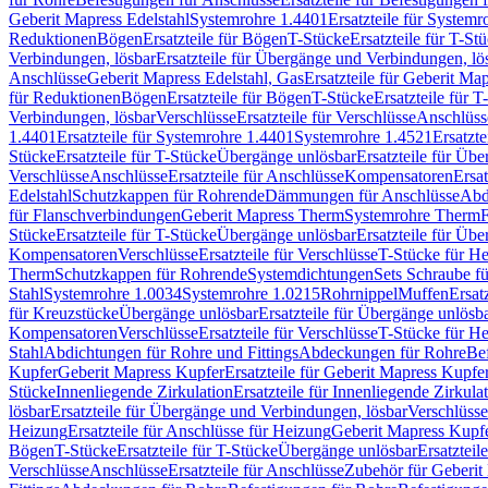
Geberit Mapress Edelstahl
Systemrohre 1.4401
Ersatzteile für System
Reduktionen
Bögen
Ersatzteile für Bögen
T-Stücke
Ersatzteile für T-St
Verbindungen, lösbar
Ersatzteile für Übergänge und Verbindungen, lö
Anschlüsse
Geberit Mapress Edelstahl, Gas
Ersatzteile für Geberit Ma
für Reduktionen
Bögen
Ersatzteile für Bögen
T-Stücke
Ersatzteile für T
Verbindungen, lösbar
Verschlüsse
Ersatzteile für Verschlüsse
Anschlüss
1.4401
Ersatzteile für Systemrohre 1.4401
Systemrohre 1.4521
Ersatzt
Stücke
Ersatzteile für T-Stücke
Übergänge unlösbar
Ersatzteile für Üb
Verschlüsse
Anschlüsse
Ersatzteile für Anschlüsse
Kompensatoren
Ersa
Edelstahl
Schutzkappen für Rohrende
Dämmungen für Anschlüsse
Abd
für Flanschverbindungen
Geberit Mapress Therm
Systemrohre Therm
F
Stücke
Ersatzteile für T-Stücke
Übergänge unlösbar
Ersatzteile für Üb
Kompensatoren
Verschlüsse
Ersatzteile für Verschlüsse
T-Stücke für H
Therm
Schutzkappen für Rohrende
Systemdichtungen
Sets Schraube f
Stahl
Systemrohre 1.0034
Systemrohre 1.0215
Rohrnippel
Muffen
Ersat
für Kreuzstücke
Übergänge unlösbar
Ersatzteile für Übergänge unlösb
Kompensatoren
Verschlüsse
Ersatzteile für Verschlüsse
T-Stücke für H
Stahl
Abdichtungen für Rohre und Fittings
Abdeckungen für Rohre
Be
Kupfer
Geberit Mapress Kupfer
Ersatzteile für Geberit Mapress Kupfe
Stücke
Innenliegende Zirkulation
Ersatzteile für Innenliegende Zirkula
lösbar
Ersatzteile für Übergänge und Verbindungen, lösbar
Verschlüsse
Heizung
Ersatzteile für Anschlüsse für Heizung
Geberit Mapress Kupfe
Bögen
T-Stücke
Ersatzteile für T-Stücke
Übergänge unlösbar
Ersatzteil
Verschlüsse
Anschlüsse
Ersatzteile für Anschlüsse
Zubehör für Geberit