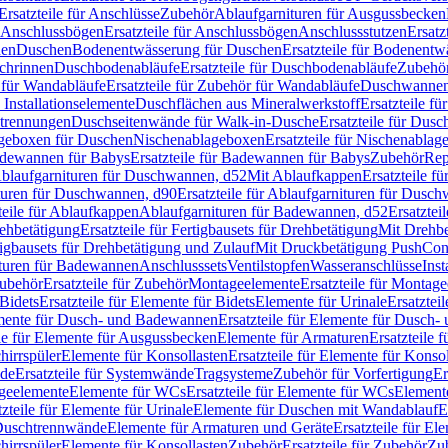
Ersatzteile für Anschlüsse
Zubehör
Ablaufgarnituren für Ausgussbecken
Anschlussbögen
Ersatzteile für Anschlussbögen
Anschlussstutzen
Ersatz
nen
Duschen
Bodenentwässerung für Duschen
Ersatzteile für Bodenent
schrinnen
Duschbodenabläufe
Ersatzteile für Duschbodenabläufe
Zubehör
für Wandabläufe
Ersatzteile für Zubehör für Wandabläufe
Duschwannen
Installationselemente
Duschflächen aus Mineralwerkstoff
Ersatzteile f
btrennungen
Duschseitenwände für Walk-in-Dusche
Ersatzteile für Dus
lageboxen für Duschen
Nischenablageboxen
Ersatzteile für Nischenabla
dewannen für Babys
Ersatzteile für Badewannen für Babys
Zubehör
Rep
 Ablaufgarnituren für Duschwannen, d52
Mit Ablaufkappen
Ersatzteile f
turen für Duschwannen, d90
Ersatzteile für Ablaufgarnituren für Dusc
teile für Ablaufkappen
Ablaufgarnituren für Badewannen, d52
Ersatztei
rehbetätigung
Ersatzteile für Fertigbausets für Drehbetätigung
Mit Drehbe
rtigbausets für Drehbetätigung und Zulauf
Mit Druckbetätigung PushCon
ituren für Badewannen
Anschlusssets
Ventilstopfen
Wasseranschlüsse
Inst
ubehör
Ersatzteile für Zubehör
Montageelemente
Ersatzteile für Montag
Bidets
Ersatzteile für Elemente für Bidets
Elemente für Urinale
Ersatztei
mente für Dusch- und Badewannen
Ersatzteile für Elemente für Dusch
ile für Elemente für Ausgussbecken
Elemente für Armaturen
Ersatzteile 
hirrspüler
Elemente für Konsollasten
Ersatzteile für Elemente für Konso
de
Ersatzteile für Systemwände
Tragsysteme
Zubehör für Vorfertigung
Er
ageelemente
Elemente für WCs
Ersatzteile für Elemente für WCs
Element
tzteile für Elemente für Urinale
Elemente für Duschen mit Wandablauf
E
r Duschtrennwände
Elemente für Armaturen und Geräte
Ersatzteile für E
hirrspüler
Elemente für Konsollasten
Zubehör
Ersatzteile für Zubehör
Zu