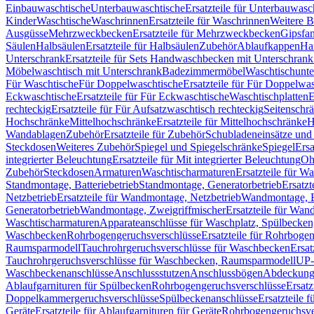
Einbauwaschtische
Unterbauwaschtische
Ersatzteile für Unterbauwasc
Kinder
Waschtische
Waschrinnen
Ersatzteile für Waschrinnen
Weitere 
Ausgüsse
Mehrzweckbecken
Ersatzteile für Mehrzweckbecken
Gipsfa
Säulen
Halbsäulen
Ersatzteile für Halbsäulen
Zubehör
Ablaufkappen
Ha
Unterschrank
Ersatzteile für Sets Handwaschbecken mit Unterschrank
Möbelwaschtisch mit Unterschrank
Badezimmermöbel
Waschtischunte
Für Waschtische
Für Doppelwaschtische
Ersatzteile für Für Doppelwa
Eckwaschtische
Ersatzteile für Für Eckwaschtische
Waschtischplatten
E
rechteckig
Ersatzteile für Für Aufsatzwaschtisch rechteckig
Seitenschr
Hochschränke
Mittelhochschränke
Ersatzteile für Mittelhochschränke
H
Wandablagen
Zubehör
Ersatzteile für Zubehör
Schubladeneinsätze un
Steckdosen
Weiteres Zubehör
Spiegel und Spiegelschränke
Spiegel
Ersa
integrierter Beleuchtung
Ersatzteile für Mit integrierter Beleuchtung
Oh
Zubehör
Steckdosen
Armaturen
Waschtischarmaturen
Ersatzteile für W
Standmontage, Batteriebetrieb
Standmontage, Generatorbetrieb
Ersatzt
Netzbetrieb
Ersatzteile für Wandmontage, Netzbetrieb
Wandmontage, Ba
Generatorbetrieb
Wandmontage, Zweigriffmischer
Ersatzteile für Wa
Waschtischarmaturen
Apparateanschlüsse für Waschplatz, Spülbecke
Waschbecken
Rohrbogengeruchsverschlüsse
Ersatzteile für Rohrboge
Raumsparmodell
Tauchrohrgeruchsverschlüsse für Waschbecken
Ersat
Tauchrohrgeruchsverschlüsse für Waschbecken, Raumsparmodell
UP-
Waschbeckenanschlüsse
Anschlussstutzen
Anschlussbögen
Abdeckung
Ablaufgarnituren für Spülbecken
Rohrbogengeruchsverschlüsse
Ersatz
Doppelkammergeruchsverschlüsse
Spülbeckenanschlüsse
Ersatzteile 
Geräte
Ersatzteile für Ablaufgarnituren für Geräte
Rohrbogengeruchsve