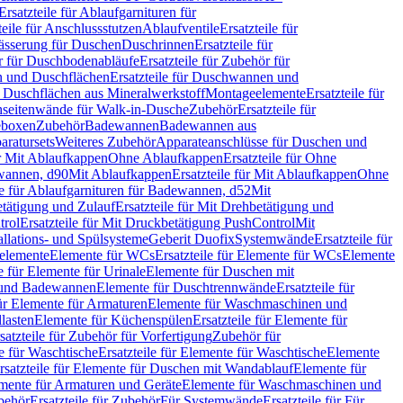
Ersatzteile für Ablaufgarnituren für
teile für Anschlussstutzen
Ablaufventile
Ersatzteile für
wässerung für Duschen
Duschrinnen
Ersatzteile für
 für Duschbodenabläufe
Ersatzteile für Zubehör für
 und Duschflächen
Ersatzteile für Duschwannen und
ür Duschflächen aus Mineralwerkstoff
Montageelemente
Ersatzteile für
chseitenwände für Walk-in-Dusche
Zubehör
Ersatzteile für
geboxen
Zubehör
Badewannen
Badewannen aus
aratursets
Weiteres Zubehör
Apparateanschlüsse für Duschen und
ür Mit Ablaufkappen
Ohne Ablaufkappen
Ersatzteile für Ohne
hwannen, d90
Mit Ablaufkappen
Ersatzteile für Mit Ablaufkappen
Ohne
le für Ablaufgarnituren für Badewannen, d52
Mit
tätigung und Zulauf
Ersatzteile für Mit Drehbetätigung und
trol
Ersatzteile für Mit Druckbetätigung PushControl
Mit
allations- und Spülsysteme
Geberit Duofix
Systemwände
Ersatzteile für
eelemente
Elemente für WCs
Ersatzteile für Elemente für WCs
Elemente
le für Elemente für Urinale
Elemente für Duschen mit
- und Badewannen
Elemente für Duschtrennwände
Ersatzteile für
für Elemente für Armaturen
Elemente für Waschmaschinen und
llasten
Elemente für Küchenspülen
Ersatzteile für Elemente für
satzteile für Zubehör für Vorfertigung
Zubehör für
e für Waschtische
Ersatzteile für Elemente für Waschtische
Elemente
rsatzteile für Elemente für Duschen mit Wandablauf
Elemente für
lemente für Armaturen und Geräte
Elemente für Waschmaschinen und
behör
Ersatzteile für Zubehör
Für Systemwände
Ersatzteile für Für