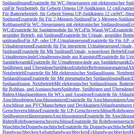
Spülauslösung
Ersatzteile für WC-Steuerungen mit elektronischer Spü
cm
Für Netzbetrieb, für Geberit Omega UP-Spülkästen 12 cm
Ersatzte
Für Batteriebetrieb, für Geberit Sigma UP-Spülkästen 12 cm
WC-Steue
Spülung
Ersatzteile für Für 2-Mengen-Spülung
Für 1-Mengen-Spülun
Rohbausets
Für WC-Steuerungen mit elektronischer Spülauslösung
Er
WCs
Ersatzteile für Sanitärmodule für WCs
Für Wand-WCs
Ersatztei
gespülter Betrieb, mit Spülrand
Ersatzteile für Urinale, gespülter Betr
spülrandlos
Für AP- oder UP-Urinalsteuerung
Ersatzteile für Für AP-
Urinalsteuerung
Ersatzteile für Für integrierte Urinalsteuerung
Urinale,
Spülrand
Ersatzteile für Mit Spülrand
Urinale, wasserloser Betrieb
Ersat
Urinaltrennwände
Urinaltrennwände aus Kunststoff
Ersatzteile für Ur
Sanitärkeramik
Ersatzteile für Urinaltrennwände aus Sanitärkeramik
Zu
Spülbögen und Übergänge
Sprühkopfzubehör
Befestigungsmaterial
Abl
Netzbetrieb
Ersatzteile für Mit elektronischer Spülauslösung, Netzbetr
Spülauslösung
Ersatzteile für Mit pneumatischer Spülauslösung
Basic
E
Spülauslösung, Netzbetrieb
Mit elektronischer Spülauslösung, Batterie
für Rohbau- und Austauschsets
Spülrohre, Spülbögen und Übergänge
Bidets
Ablaufgarnituren für WCs und Ausgüsse
Ersatzteile für Ablau
Anschlussbögen
Anschlussstutzen
Ersatzteile für Anschlussstutzen
Ansc
Anschlüsse aus PVC
Manschetten und Deckkappen
Ablaufgarnituren 
Geruchsverschlüsse
Ersatzteile für UP-Geruchsverschlüsse
Rohrbogeng
Spülbogenverlängerungen
Anschlussstutzen
Ersatzteile für Anschlusss
Bidets
Rohrbogengeruchsverschlüsse
Ersatzteile für Rohrbogengeruch
Waschtische
Doppelwaschtische
Ersatzteile für Doppelwaschtische
Möb
Handwaschbecken
Aufsatzhandwaschbecken
Eckhandwaschbecken
H