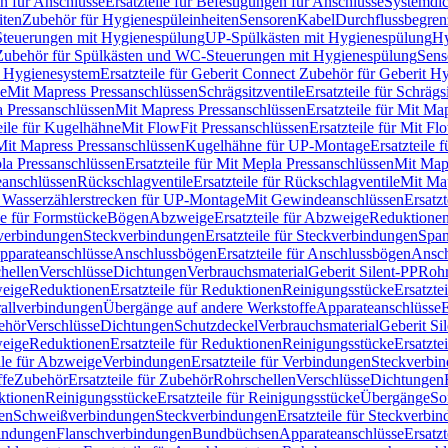
n für Anschlüsse
Ersatzteile für Befestigungen für Anschlüsse
Systemdi
iten
Zubehör für Hygienespüleinheiten
Sensoren
Kabel
Durchflussbegren
-Steuerungen mit Hygienespülung
UP-Spülkästen mit Hygienespülung
Hy
r Zubehör für Spülkästen und WC-Steuerungen mit Hygienespülung
Sens
t Hygienesystem
Ersatzteile für Geberit Connect Zubehör für Geberit 
le
Mit Mapress Pressanschlüssen
Schrägsitzventile
Ersatzteile für Schrägs
a Pressanschlüssen
Mit Mapress Pressanschlüssen
Ersatzteile für Mit Ma
eile für Kugelhähne
Mit FlowFit Pressanschlüssen
Ersatzteile für Mit F
 Mit Mapress Pressanschlüssen
Kugelhähne für UP-Montage
Ersatzteile
la Pressanschlüssen
Ersatzteile für Mit Mepla Pressanschlüssen
Mit Map
eanschlüssen
Rückschlagventile
Ersatzteile für Rückschlagventile
Mit Map
ür Wasserzählerstrecken für UP-Montage
Mit Gewindeanschlüssen
Ersatz
le für Formstücke
Bögen
Abzweige
Ersatzteile für Abzweige
Reduktione
verbindungen
Steckverbindungen
Ersatzteile für Steckverbindungen
Span
Apparateanschlüsse
Anschlussbögen
Ersatzteile für Anschlussbögen
Ansch
hellen
Verschlüsse
Dichtungen
Verbrauchsmaterial
Geberit Silent-PP
Roh
weige
Reduktionen
Ersatzteile für Reduktionen
Reinigungsstücke
Ersatzte
allverbindungen
Übergänge auf andere Werkstoffe
Apparateanschlüsse
E
ehör
Verschlüsse
Dichtungen
Schutzdeckel
Verbrauchsmaterial
Geberit Si
weige
Reduktionen
Ersatzteile für Reduktionen
Reinigungsstücke
Ersatzte
ile für Abzweige
Verbindungen
Ersatzteile für Verbindungen
Steckverbi
ffe
Zubehör
Ersatzteile für Zubehör
Rohrschellen
Verschlüsse
Dichtungen
ktionen
Reinigungsstücke
Ersatzteile für Reinigungsstücke
Übergänge
So
gen
Schweißverbindungen
Steckverbindungen
Ersatzteile für Steckverbi
bindungen
Flanschverbindungen
Bundbüchsen
Apparateanschlüsse
Ersatz