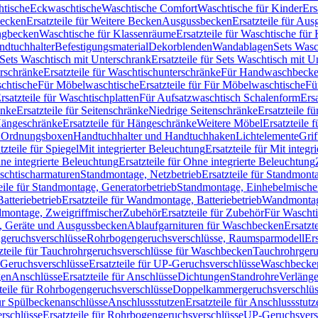
htische
Eckwaschtische
Waschtische Comfort
Waschtische für Kinder
Ers
Becken
Ersatzteile für Weitere Becken
Ausgussbecken
Ersatzteile für Au
ngbecken
Waschtische für Klassenräume
Ersatzteile für Waschtische fü
ndtuchhalter
Befestigungsmaterial
Dekorblenden
Wandablagen
Sets Wasc
Sets Waschtisch mit Unterschrank
Ersatzteile für Sets Waschtisch mit 
rschränke
Ersatzteile für Waschtischunterschränke
Für Handwaschbeck
schtische
Für Möbelwaschtische
Ersatzteile für Für Möbelwaschtische
Fü
rsatzteile für Waschtischplatten
Für Aufsatzwaschtisch Schalenform
Ers
änke
Ersatzteile für Seitenschränke
Niedrige Seitenschränke
Ersatzteile f
ängeschränke
Ersatzteile für Hängeschränke
Weitere Möbel
Ersatzteile 
d Ordnungsboxen
Handtuchhalter und Handtuchhaken
Lichtelemente
Grif
tzteile für Spiegel
Mit integrierter Beleuchtung
Ersatzteile für Mit integr
ne integrierte Beleuchtung
Ersatzteile für Ohne integrierte Beleuchtung
aschtischarmaturen
Standmontage, Netzbetrieb
Ersatzteile für Standmont
eile für Standmontage, Generatorbetrieb
Standmontage, Einhebelmische
tteriebetrieb
Ersatzteile für Wandmontage, Batteriebetrieb
Wandmontage
ndmontage, Zweigriffmischer
Zubehör
Ersatzteile für Zubehör
Für Wascht
n, Geräte und Ausgussbecken
Ablaufgarnituren für Waschbecken
Ersatzt
ngeruchsverschlüsse
Rohrbogengeruchsverschlüsse, Raumsparmodell
Er
zteile für Tauchrohrgeruchsverschlüsse für Waschbecken
Tauchrohrgeru
Geruchsverschlüsse
Ersatzteile für UP-Geruchsverschlüsse
Waschbecken
en
Anschlüsse
Ersatzteile für Anschlüsse
Dichtungen
Standrohre
Verläng
teile für Rohrbogengeruchsverschlüsse
Doppelkammergeruchsverschlüs
für Spülbeckenanschlüsse
Anschlussstutzen
Ersatzteile für Anschlussstutz
rschlüsse
Ersatzteile für Rohrbogengeruchsverschlüsse
UP-Geruchsvers