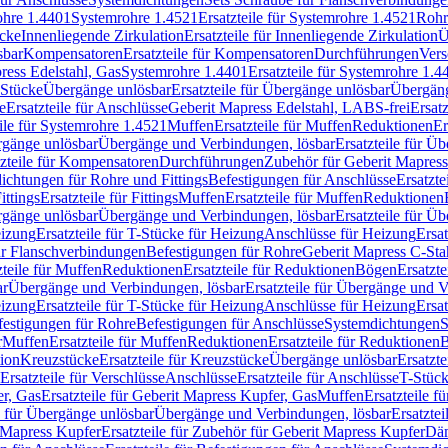
rohre 1.4401
Systemrohre 1.4521
Ersatzteile für Systemrohre 1.4521
Rohr
ücke
Innenliegende Zirkulation
Ersatzteile für Innenliegende Zirkulation
Ü
sbar
Kompensatoren
Ersatzteile für Kompensatoren
Durchführungen
Vers
press Edelstahl, Gas
Systemrohre 1.4401
Ersatzteile für Systemrohre 1.4
-Stücke
Übergänge unlösbar
Ersatzteile für Übergänge unlösbar
Übergäng
e
Ersatzteile für Anschlüsse
Geberit Mapress Edelstahl, LABS-frei
Ersat
eile für Systemrohre 1.4521
Muffen
Ersatzteile für Muffen
Reduktionen
Er
ergänge unlösbar
Übergänge und Verbindungen, lösbar
Ersatzteile für Ü
tzteile für Kompensatoren
Durchführungen
Zubehör für Geberit Mapress
ichtungen für Rohre und Fittings
Befestigungen für Anschlüsse
Ersatzte
ittings
Ersatzteile für Fittings
Muffen
Ersatzteile für Muffen
Reduktionen
ergänge unlösbar
Übergänge und Verbindungen, lösbar
Ersatzteile für Ü
eizung
Ersatzteile für T-Stücke für Heizung
Anschlüsse für Heizung
Ersat
ür Flanschverbindungen
Befestigungen für Rohre
Geberit Mapress C-Sta
zteile für Muffen
Reduktionen
Ersatzteile für Reduktionen
Bögen
Ersatzte
ar
Übergänge und Verbindungen, lösbar
Ersatzteile für Übergänge und 
eizung
Ersatzteile für T-Stücke für Heizung
Anschlüsse für Heizung
Ersat
festigungen für Rohre
Befestigungen für Anschlüsse
Systemdichtungen
S
r
Muffen
Ersatzteile für Muffen
Reduktionen
Ersatzteile für Reduktionen
tion
Kreuzstücke
Ersatzteile für Kreuzstücke
Übergänge unlösbar
Ersatzt
Ersatzteile für Verschlüsse
Anschlüsse
Ersatzteile für Anschlüsse
T-Stück
r, Gas
Ersatzteile für Geberit Mapress Kupfer, Gas
Muffen
Ersatzteile f
e für Übergänge unlösbar
Übergänge und Verbindungen, lösbar
Ersatzte
 Mapress Kupfer
Ersatzteile für Zubehör für Geberit Mapress Kupfer
Däm