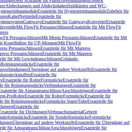
chtungen
Sets Schraube für Flanschverbindungen
Geberit
zer
Abdeckungen und Abdeckplatten
Spülkästen und WC-
gieneeinbaumodule
Ersatzteile für Hygieneeinbaumodule
Zubehör für
oren
Kabel
Netzteile
Ersatzteile für
Hygienesystem
Gateways
Ersatzteile für Gateways
Konverter
Ersatzteile
itzventile
Mit FlowFit Pressanschlüssen
Ersatzteile für Mit FlowFit
press
lowFit Pressanschlüssen
Mit Mepla Pressanschlüssen
Ersatzteile für Mit
 für Kugelhähne für UP-Montage
Mit FlowFit
ress Pressanschlüssen
Ersatzteile für Mit Mapress
ress Pressanschlüssen
Ersatzteile für Mit Mapress
teile für Mit Gewindeanschlüssen
Gebäude-
n
Reinigungsstücke
Ersatzteile für
nverbindungen
Übergänge auf andere Werkstoffe
Ersatzteile für
lusssteckmuffen
Ersatzteile für
re
Ersatzteile für Rohre
Formstücke
Ersatzteile für
ile für Reinigungsstücke
Verbindungen
Ersatzteile für
rsatzteile für Apparateanschlüsse
Anschlussbögen
Ersatzteile für
lent-Pro
Rohre
Ersatzteile für Rohre
Formstücke
Ersatzteile für
ile für Reinigungsstücke
Formstücke SuperTube
Ersatzteile für
ndungen
Ersatzteile für
Ersatzteile für Dichtungen
Verbrauchsmaterial
Geberit
nderformstücke
Ersatzteile für Sonderformstücke
Formstücke
ndungen
Übergänge auf andere Werkstoffe
Ersatzteile für Übergänge auf
teile für Apparateanschlüsse
Anschlussbögen
Ersatzteile für