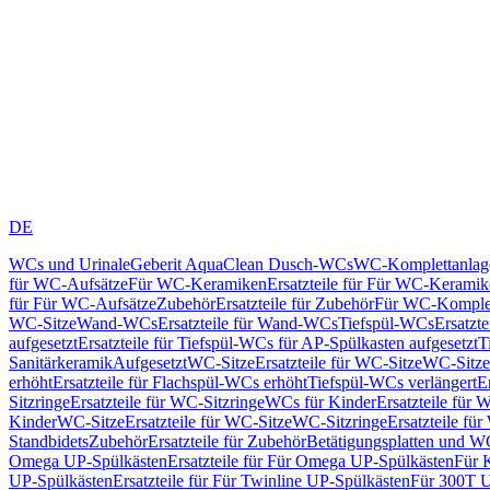
DE
WCs und Urinale
Geberit AquaClean Dusch-WCs
WC-Komplettanlag
für WC-Aufsätze
Für WC-Keramiken
Ersatzteile für Für WC-Kerami
für Für WC-Aufsätze
Zubehör
Ersatzteile für Zubehör
Für WC-Komplet
WC-Sitze
Wand-WCs
Ersatzteile für Wand-WCs
Tiefspül-WCs
Ersatzt
aufgesetzt
Ersatzteile für Tiefspül-WCs für AP-Spülkasten aufgesetzt
T
Sanitärkeramik
Aufgesetzt
WC-Sitze
Ersatzteile für WC-Sitze
WC-Sitze
erhöht
Ersatzteile für Flachspül-WCs erhöht
Tiefspül-WCs verlängert
E
Sitzringe
Ersatzteile für WC-Sitzringe
WCs für Kinder
Ersatzteile für 
Kinder
WC-Sitze
Ersatzteile für WC-Sitze
WC-Sitzringe
Ersatzteile fü
Standbidets
Zubehör
Ersatzteile für Zubehör
Betätigungsplatten und W
Omega UP-Spülkästen
Ersatzteile für Für Omega UP-Spülkästen
Für 
UP-Spülkästen
Ersatzteile für Für Twinline UP-Spülkästen
Für 300T U