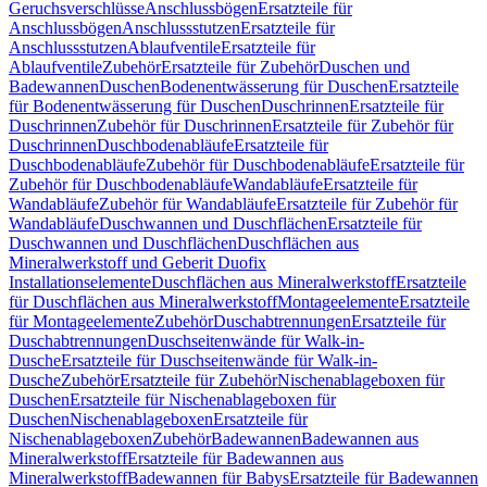
Geruchsverschlüsse
Anschlussbögen
Ersatzteile für
Anschlussbögen
Anschlussstutzen
Ersatzteile für
Anschlussstutzen
Ablaufventile
Ersatzteile für
Ablaufventile
Zubehör
Ersatzteile für Zubehör
Duschen und
Badewannen
Duschen
Bodenentwässerung für Duschen
Ersatzteile
für Bodenentwässerung für Duschen
Duschrinnen
Ersatzteile für
Duschrinnen
Zubehör für Duschrinnen
Ersatzteile für Zubehör für
Duschrinnen
Duschbodenabläufe
Ersatzteile für
Duschbodenabläufe
Zubehör für Duschbodenabläufe
Ersatzteile für
Zubehör für Duschbodenabläufe
Wandabläufe
Ersatzteile für
Wandabläufe
Zubehör für Wandabläufe
Ersatzteile für Zubehör für
Wandabläufe
Duschwannen und Duschflächen
Ersatzteile für
Duschwannen und Duschflächen
Duschflächen aus
Mineralwerkstoff und Geberit Duofix
Installationselemente
Duschflächen aus Mineralwerkstoff
Ersatzteile
für Duschflächen aus Mineralwerkstoff
Montageelemente
Ersatzteile
für Montageelemente
Zubehör
Duschabtrennungen
Ersatzteile für
Duschabtrennungen
Duschseitenwände für Walk-in-
Dusche
Ersatzteile für Duschseitenwände für Walk-in-
Dusche
Zubehör
Ersatzteile für Zubehör
Nischenablageboxen für
Duschen
Ersatzteile für Nischenablageboxen für
Duschen
Nischenablageboxen
Ersatzteile für
Nischenablageboxen
Zubehör
Badewannen
Badewannen aus
Mineralwerkstoff
Ersatzteile für Badewannen aus
Mineralwerkstoff
Badewannen für Babys
Ersatzteile für Badewannen