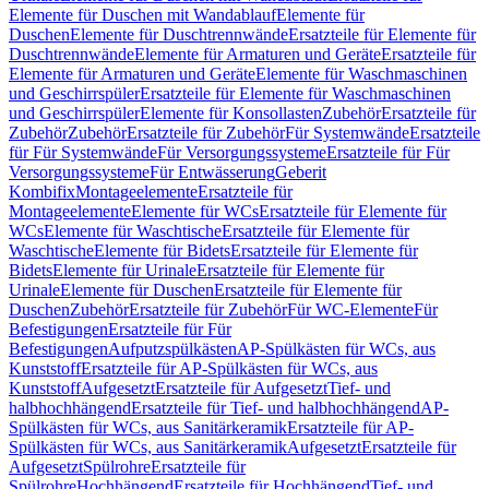
Elemente für Duschen mit Wandablauf
Elemente für
Duschen
Elemente für Duschtrennwände
Ersatzteile für Elemente für
Duschtrennwände
Elemente für Armaturen und Geräte
Ersatzteile für
Elemente für Armaturen und Geräte
Elemente für Waschmaschinen
und Geschirrspüler
Ersatzteile für Elemente für Waschmaschinen
und Geschirrspüler
Elemente für Konsollasten
Zubehör
Ersatzteile für
Zubehör
Zubehör
Ersatzteile für Zubehör
Für Systemwände
Ersatzteile
für Für Systemwände
Für Versorgungssysteme
Ersatzteile für Für
Versorgungssysteme
Für Entwässerung
Geberit
Kombifix
Montageelemente
Ersatzteile für
Montageelemente
Elemente für WCs
Ersatzteile für Elemente für
WCs
Elemente für Waschtische
Ersatzteile für Elemente für
Waschtische
Elemente für Bidets
Ersatzteile für Elemente für
Bidets
Elemente für Urinale
Ersatzteile für Elemente für
Urinale
Elemente für Duschen
Ersatzteile für Elemente für
Duschen
Zubehör
Ersatzteile für Zubehör
Für WC-Elemente
Für
Befestigungen
Ersatzteile für Für
Befestigungen
Aufputzspülkästen
AP-Spülkästen für WCs, aus
Kunststoff
Ersatzteile für AP-Spülkästen für WCs, aus
Kunststoff
Aufgesetzt
Ersatzteile für Aufgesetzt
Tief- und
halbhochhängend
Ersatzteile für Tief- und halbhochhängend
AP-
Spülkästen für WCs, aus Sanitärkeramik
Ersatzteile für AP-
Spülkästen für WCs, aus Sanitärkeramik
Aufgesetzt
Ersatzteile für
Aufgesetzt
Spülrohre
Ersatzteile für
Spülrohre
Hochhängend
Ersatzteile für Hochhängend
Tief- und