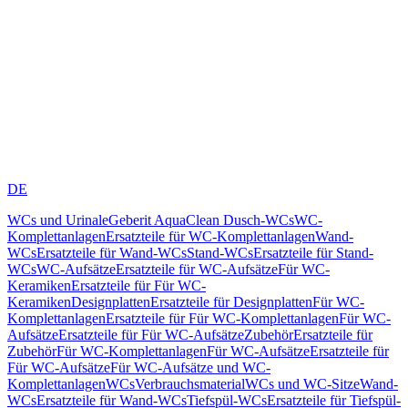
DE
WCs und Urinale
Geberit AquaClean Dusch-WCs
WC-
Komplettanlagen
Ersatzteile für WC-Komplettanlagen
Wand-
WCs
Ersatzteile für Wand-WCs
Stand-WCs
Ersatzteile für Stand-
WCs
WC-Aufsätze
Ersatzteile für WC-Aufsätze
Für WC-
Keramiken
Ersatzteile für Für WC-
Keramiken
Designplatten
Ersatzteile für Designplatten
Für WC-
Komplettanlagen
Ersatzteile für Für WC-Komplettanlagen
Für WC-
Aufsätze
Ersatzteile für Für WC-Aufsätze
Zubehör
Ersatzteile für
Zubehör
Für WC-Komplettanlagen
Für WC-Aufsätze
Ersatzteile für
Für WC-Aufsätze
Für WC-Aufsätze und WC-
Komplettanlagen
WCs
Verbrauchsmaterial
WCs und WC-Sitze
Wand-
WCs
Ersatzteile für Wand-WCs
Tiefspül-WCs
Ersatzteile für Tiefspül-