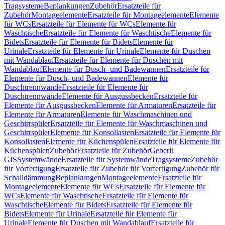
Tragsysteme
Beplankungen
Zubehör
Ersatzteile für
Zubehör
Montageelemente
Ersatzteile für Montageelemente
Elemente
für WCs
Ersatzteile für Elemente für WCs
Elemente für
Waschtische
Ersatzteile für Elemente für Waschtische
Elemente für
Bidets
Ersatzteile für Elemente für Bidets
Elemente für
Urinale
Ersatzteile für Elemente für Urinale
Elemente für Duschen
mit Wandablauf
Ersatzteile für Elemente für Duschen mit
Wandablauf
Elemente für Dusch- und Badewannen
Ersatzteile für
Elemente für Dusch- und Badewannen
Elemente für
Duschtrennwände
Ersatzteile für Elemente für
Duschtrennwände
Elemente für Ausgussbecken
Ersatzteile für
Elemente für Ausgussbecken
Elemente für Armaturen
Ersatzteile für
Elemente für Armaturen
Elemente für Waschmaschinen und
Geschirrspüler
Ersatzteile für Elemente für Waschmaschinen und
Geschirrspüler
Elemente für Konsollasten
Ersatzteile für Elemente für
Konsollasten
Elemente für Küchenspülen
Ersatzteile für Elemente für
Küchenspülen
Zubehör
Ersatzteile für Zubehör
Geberit
GIS
Systemwände
Ersatzteile für Systemwände
Tragsysteme
Zubehör
für Vorfertigung
Ersatzteile für Zubehör für Vorfertigung
Zubehör für
Schalldämmung
Beplankungen
Montageelemente
Ersatzteile für
Montageelemente
Elemente für WCs
Ersatzteile für Elemente für
WCs
Elemente für Waschtische
Ersatzteile für Elemente für
Waschtische
Elemente für Bidets
Ersatzteile für Elemente für
Bidets
Elemente für Urinale
Ersatzteile für Elemente für
Urinale
Elemente für Duschen mit Wandablauf
Ersatzteile für