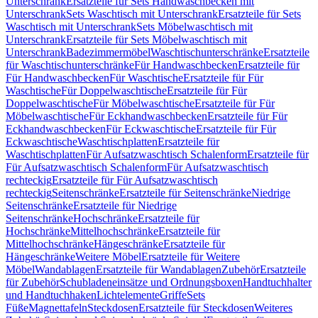
Unterschrank
Ersatzteile für Sets Handwaschbecken mit
Unterschrank
Sets Waschtisch mit Unterschrank
Ersatzteile für Sets
Waschtisch mit Unterschrank
Sets Möbelwaschtisch mit
Unterschrank
Ersatzteile für Sets Möbelwaschtisch mit
Unterschrank
Badezimmermöbel
Waschtischunterschränke
Ersatzteile
für Waschtischunterschränke
Für Handwaschbecken
Ersatzteile für
Für Handwaschbecken
Für Waschtische
Ersatzteile für Für
Waschtische
Für Doppelwaschtische
Ersatzteile für Für
Doppelwaschtische
Für Möbelwaschtische
Ersatzteile für Für
Möbelwaschtische
Für Eckhandwaschbecken
Ersatzteile für Für
Eckhandwaschbecken
Für Eckwaschtische
Ersatzteile für Für
Eckwaschtische
Waschtischplatten
Ersatzteile für
Waschtischplatten
Für Aufsatzwaschtisch Schalenform
Ersatzteile für
Für Aufsatzwaschtisch Schalenform
Für Aufsatzwaschtisch
rechteckig
Ersatzteile für Für Aufsatzwaschtisch
rechteckig
Seitenschränke
Ersatzteile für Seitenschränke
Niedrige
Seitenschränke
Ersatzteile für Niedrige
Seitenschränke
Hochschränke
Ersatzteile für
Hochschränke
Mittelhochschränke
Ersatzteile für
Mittelhochschränke
Hängeschränke
Ersatzteile für
Hängeschränke
Weitere Möbel
Ersatzteile für Weitere
Möbel
Wandablagen
Ersatzteile für Wandablagen
Zubehör
Ersatzteile
für Zubehör
Schubladeneinsätze und Ordnungsboxen
Handtuchhalter
und Handtuchhaken
Lichtelemente
Griffe
Sets
Füße
Magnettafeln
Steckdosen
Ersatzteile für Steckdosen
Weiteres