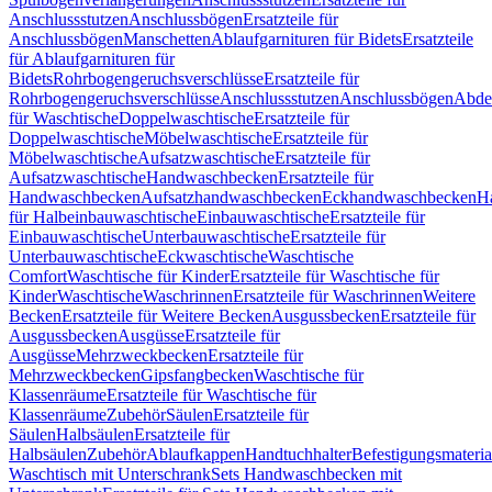
Anschlussstutzen
Anschlussbögen
Ersatzteile für
Anschlussbögen
Manschetten
Ablaufgarnituren für Bidets
Ersatzteile
für Ablaufgarnituren für
Bidets
Rohrbogengeruchsverschlüsse
Ersatzteile für
Rohrbogengeruchsverschlüsse
Anschlussstutzen
Anschlussbögen
Abde
für Waschtische
Doppelwaschtische
Ersatzteile für
Doppelwaschtische
Möbelwaschtische
Ersatzteile für
Möbelwaschtische
Aufsatzwaschtische
Ersatzteile für
Aufsatzwaschtische
Handwaschbecken
Ersatzteile für
Handwaschbecken
Aufsatzhandwaschbecken
Eckhandwaschbecken
H
für Halbeinbauwaschtische
Einbauwaschtische
Ersatzteile für
Einbauwaschtische
Unterbauwaschtische
Ersatzteile für
Unterbauwaschtische
Eckwaschtische
Waschtische
Comfort
Waschtische für Kinder
Ersatzteile für Waschtische für
Kinder
Waschtische
Waschrinnen
Ersatzteile für Waschrinnen
Weitere
Becken
Ersatzteile für Weitere Becken
Ausgussbecken
Ersatzteile für
Ausgussbecken
Ausgüsse
Ersatzteile für
Ausgüsse
Mehrzweckbecken
Ersatzteile für
Mehrzweckbecken
Gipsfangbecken
Waschtische für
Klassenräume
Ersatzteile für Waschtische für
Klassenräume
Zubehör
Säulen
Ersatzteile für
Säulen
Halbsäulen
Ersatzteile für
Halbsäulen
Zubehör
Ablaufkappen
Handtuchhalter
Befestigungsmateria
Waschtisch mit Unterschrank
Sets Handwaschbecken mit