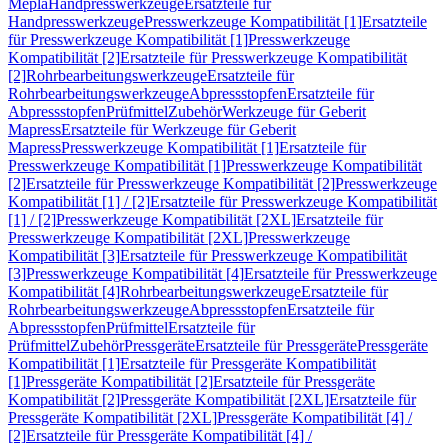
Mepla
Handpresswerkzeuge
Ersatzteile für
Handpresswerkzeuge
Presswerkzeuge Kompatibilität [1]
Ersatzteile
für Presswerkzeuge Kompatibilität [1]
Presswerkzeuge
Kompatibilität [2]
Ersatzteile für Presswerkzeuge Kompatibilität
[2]
Rohrbearbeitungswerkzeuge
Ersatzteile für
Rohrbearbeitungswerkzeuge
Abpressstopfen
Ersatzteile für
Abpressstopfen
Prüfmittel
Zubehör
Werkzeuge für Geberit
Mapress
Ersatzteile für Werkzeuge für Geberit
Mapress
Presswerkzeuge Kompatibilität [1]
Ersatzteile für
Presswerkzeuge Kompatibilität [1]
Presswerkzeuge Kompatibilität
[2]
Ersatzteile für Presswerkzeuge Kompatibilität [2]
Presswerkzeuge
Kompatibilität [1] / [2]
Ersatzteile für Presswerkzeuge Kompatibilität
[1] / [2]
Presswerkzeuge Kompatibilität [2XL]
Ersatzteile für
Presswerkzeuge Kompatibilität [2XL]
Presswerkzeuge
Kompatibilität [3]
Ersatzteile für Presswerkzeuge Kompatibilität
[3]
Presswerkzeuge Kompatibilität [4]
Ersatzteile für Presswerkzeuge
Kompatibilität [4]
Rohrbearbeitungswerkzeuge
Ersatzteile für
Rohrbearbeitungswerkzeuge
Abpressstopfen
Ersatzteile für
Abpressstopfen
Prüfmittel
Ersatzteile für
Prüfmittel
Zubehör
Pressgeräte
Ersatzteile für Pressgeräte
Pressgeräte
Kompatibilität [1]
Ersatzteile für Pressgeräte Kompatibilität
[1]
Pressgeräte Kompatibilität [2]
Ersatzteile für Pressgeräte
Kompatibilität [2]
Pressgeräte Kompatibilität [2XL]
Ersatzteile für
Pressgeräte Kompatibilität [2XL]
Pressgeräte Kompatibilität [4] /
[2]
Ersatzteile für Pressgeräte Kompatibilität [4] /