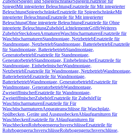
Zubehör
Spiegel und Spiegelschränke
Spiegel
Ersatzteile für
Spiegel
Mit integrierter Beleuchtung
Ersatzteile für Mit integrierter
Beleuchtung
Spiegelschränke
Ersatzteile für Spiegelschränke
Mit
integrierter Beleuchtung
Ersatzteile für Mit integrierter
Beleuchtung
Ohne integrierte Beleuchtung
Ersatzteile für Ohne
integrierte Beleuchtung
Zubehör
Lichtelemente
Griffe
Weiteres
Zubehör
Steckdosen
Armaturen
Waschtischarmaturen
Ersatzteile für
Waschtischarmaturen
Standmontage, Netzbetrieb
Ersatzteile für
Standmontage, Netzbetrieb
Standmontage, Batteriebetrieb
Ersatzteile
für Standmontage, Batteriebetrieb
Standmontage,
Generatorbetrieb
Ersatzteile für Standmontage,
Generatorbetrieb
Standmontage, Einhebelmischer
Ersatzteile für
Standmontage, Einhebelmischer
Wandmontage,
Netzbetrieb
Ersatzteile für Wandmontage, Netzbetrieb
Wandmontage,
Batteriebetrieb
Ersatzteile für Wandmontage,
Batteriebetrieb
Wandmontage, Generatorbetrieb
Ersatzteile für
Wandmontage, Generatorbetrieb
Wandmontage,
Zweigriffmischer
Ersatzteile für Wandmontage,
Zweigriffmischer
Zubehör
Ersatzteile für Zubehör
Für
Waschtischarmaturen
Ersatzteile für Für
Waschtischarmaturen
Apparateanschlüsse für Waschplatz,
Spülbecken, Geräte und Ausgussbecken
Ablaufgarnituren für
Waschbecken
Ersatzteile für Ablaufgarnituren für
Waschbecken
Rohrbogengeruchsverschlüsse
Ersatzteile für
Rohrbogengeruchsverschlüsse
Rohrbogengeruchsverschlüsse,