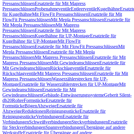
Pressanschlüssen
Ersatzteile für Mit Mapress
Pressanschlüssen
Probenahmeventile
Entleerventile
Kugelhähne
Ersatzt
für Kugelhähne
Mit FlowFit Pressanschlüssen
Ersatzteile für Mit
FlowFit Pressanschlüssen
Mit Mepla Pressanschlüssen
Ersatzteile für
Mit Mepla Pressanschlüssen
Mit Mapress
Pressanschlüssen
Ersatzteile für Mit Mapress
Pressanschlüssen
Kugelhähne für UP-Montage
Ersatzteile für
Kugelhähne für UP-Montage
Mit FlowFit
Pressanschlüssen
Ersatzteile für Mit FlowFit Pressanschlüssen
Mit
Mepla Pressanschlüssen
Ersatzteile für Mit Mepla
Pressanschlüssen
Mit Mapress Pressanschlüssen
Ersatzteile für Mit
Mapress Pressanschlüssen
Mit Gewindeanschlüssen
Ersatzteile für
Mit Gewindeanschlüssen
Rückschlagventile
Ersatzteile für
Rückschlagventile
Mit Mapress Pressanschlüssen
Ersatzteile für Mit
Mapress Pressanschlüssen
Wasserzählerstrecken für UP-
Montage
Ersatzteile für Wasserzählerstrecken für UP-Montage
Mit
Gewindeanschlüssen
Ersatzteile für Mit
Gewindeanschlüssen
Gebäude-Entwässerungssysteme
Geberit Silent-
db20
Rohre
Formstücke
Ersatzteile für
Formstücke
Bögen
Abzweige
Ersatzteile für
Abzweige
Reduktionen
Reinigungsstücke
Ersatzteile für
Reinigungsstücke
Verbindungen
Ersatzteile für
Verbindungen
Schweißverbindungen
Steckverbindungen
Ersatzteile
für Steckverbindungen
Spannverbindungen
Übergänge auf andere
Werkstoffe
Ersatzteile für Übergänge auf andere