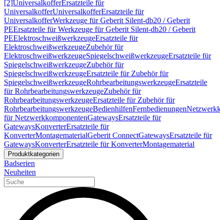
[2]
Universalkoffer
Ersatzteile für
Universalkoffer
Universalkoffer
Ersatzteile für
Universalkoffer
Werkzeuge für Geberit Silent-db20 / Geberit
PE
Ersatzteile für Werkzeuge für Geberit Silent-db20 / Geberit
PE
Elektroschweißwerkzeuge
Ersatzteile für
Elektroschweißwerkzeuge
Zubehör für
Elektroschweißwerkzeuge
Spiegelschweißwerkzeuge
Ersatzteile für
Spiegelschweißwerkzeuge
Zubehör für
Spiegelschweißwerkzeuge
Ersatzteile für Zubehör für
Spiegelschweißwerkzeuge
Rohrbearbeitungswerkzeuge
Ersatzteile
für Rohrbearbeitungswerkzeuge
Zubehör für
Rohrbearbeitungswerkzeuge
Ersatzteile für Zubehör für
Rohrbearbeitungswerkzeuge
Bedienhilfen
Fernbedienungen
Netzwerk
für Netzwerkkomponenten
Gateways
Ersatzteile für
Gateways
Konverter
Ersatzteile für
Konverter
Montagematerial
Geberit Connect
Gateways
Ersatzteile für
Gateways
Konverter
Ersatzteile für Konverter
Montagematerial
Produktkategorien
Badserien
Neuheiten