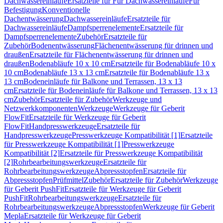
Dachwassereinläufe
Ersatzteile für Für Dachwassereinläufe
Für
Befestigung
Konventionelle
Dachentwässerung
Dachwassereinläufe
Ersatzteile für
Dachwassereinläufe
Dampfsperrenelemente
Ersatzteile für
Dampfsperrenelemente
Zubehör
Ersatzteile für
Zubehör
Bodenentwässerung
Flächenentwässerung für drinnen und
draußen
Ersatzteile für Flächenentwässerung für drinnen und
draußen
Bodenabläufe 10 x 10 cm
Ersatzteile für Bodenabläufe 10 x
10 cm
Bodenabläufe 13 x 13 cm
Ersatzteile für Bodenabläufe 13 x
13 cm
Bodeneinläufe für Balkone und Terrassen, 13 x 13
cm
Ersatzteile für Bodeneinläufe für Balkone und Terrassen, 13 x 13
cm
Zubehör
Ersatzteile für Zubehör
Werkzeuge und
Netzwerkkomponenten
Werkzeuge
Werkzeuge für Geberit
FlowFit
Ersatzteile für Werkzeuge für Geberit
FlowFit
Handpresswerkzeuge
Ersatzteile für
Handpresswerkzeuge
Presswerkzeuge Kompatibilität [1]
Ersatzteile
für Presswerkzeuge Kompatibilität [1]
Presswerkzeuge
Kompatibilität [2]
Ersatzteile für Presswerkzeuge Kompatibilität
[2]
Rohrbearbeitungswerkzeuge
Ersatzteile für
Rohrbearbeitungswerkzeuge
Abpressstopfen
Ersatzteile für
Abpressstopfen
Prüfmittel
Zubehör
Ersatzteile für Zubehör
Werkzeuge
für Geberit PushFit
Ersatzteile für Werkzeuge für Geberit
PushFit
Rohrbearbeitungswerkzeuge
Ersatzteile für
Rohrbearbeitungswerkzeuge
Abpressstopfen
Werkzeuge für Geberit
Mepla
Ersatzteile für Werkzeuge für Geberit