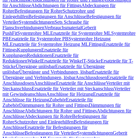
für Anschlüsse
Abdichtungen für Fittings
Abdeckungen für
Rohre
Befestigungen für Rohre
Schutzrohre und
Einlegehilfen
Befestigungen für Anschlüsse
Befestigungen für
Verteiler
Systemdichtungen
Sets Schraube für
Flanschverbindungen
Verbrauchsmaterial
Geberit
PushFit
Systemrohre ML
Ersatzteile für Systemrohre ML
Systemrohre
PB
Ersatzteile für Systemrohre PB
Systemrohre Heizung
ML
Ersatzteile für Systemrohre Heizung ML
Fittings
Ersatzteile für
Fittings
Kupplungen
Ersatzteile für
Kupplungen
Reduktionen
Ersatzteile für
Reduktionen
Winkel
Ersatzteile für Winkel
T-Stücke
Ersatzteile für T-
Stücke
Übergänge unlösbar
Ersatzteile für Übergänge
unlösbar
Übergänge und Verbindungen, lösbar
Ersatzteile für
Übergänge und Verbindungen, lösbar
Anschlussdosen
Ersatzteile für
Anschlussdosen
Anschlüsse
Ersatzteile für Anschlüsse
Verteiler mit
Steckanschluss
Ersatzteile für Verteiler mit Steckanschluss
Verteiler
mit Gewindeanschluss
Anschlüsse für Heizung
Ersatzteile für
Anschlüsse für Heizung
Zubehör
Ersatzteile für
Zubehör
Dämmungen für Rohre und Fittings
Dämmungen für
Anschlüsse
Abdichtungen für Rohre und Fittings
Abdichtungen für
Anschlüsse
Abdeckungen für Rohre
Befestigungen für
Rohre
Schutzrohre und Einlegehilfen
Befestigungen für
Anschlüsse
Ersatzteile für Befestigungen für
Anschlüsse
Befestigungen für Verteiler
Systemdichtungen
Geberit