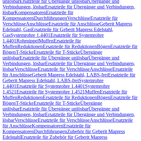
unlösbar
Ersatzteile für Übergänge unlösbar
Übergänge und
Verbindungen, lösbar
Ersatzteile für Übergänge und Verbindungen,
lösbar
Kompensatoren
Ersatzteile für
Kompensatoren
Durchführungen
Verschlüsse
Ersatzteile für
Verschlüsse
Anschlüsse
Ersatzteile für Anschlüsse
Geberit Mapress
Edelstahl, Gas
Ersatzteile für Geberit Mapress Edelstahl,
Gas
Systemrohre 1.4401
Ersatzteile für Systemrohre
1.4401
Rohrnippel
Muffen
Ersatzteile für
Muffen
Reduktionen
Ersatzteile für Reduktionen
Bögen
Ersatzteile für
Bögen
T-Stücke
Ersatzteile für T-Stücke
Übergänge
unlösbar
Ersatzteile für Übergänge unlösbar
Übergänge und
Verbindungen, lösbar
Ersatzteile für Übergänge und Verbindungen,
lösbar
Verschlüsse
Ersatzteile für Verschlüsse
Anschlüsse
Ersatzteile
für Anschlüsse
Geberit Mapress Edelstahl, LABS-frei
Ersatzteile für
Geberit Mapress Edelstahl, LABS-frei
Systemrohre
1.4401
Ersatzteile für Systemrohre 1.4401
Systemrohre
1.4521
Ersatzteile für Systemrohre 1.4521
Muffen
Ersatzteile für
Muffen
Reduktionen
Ersatzteile für Reduktionen
Bögen
Ersatzteile für
Bögen
T-Stücke
Ersatzteile für T-Stücke
Übergänge
unlösbar
Ersatzteile für Übergänge unlösbar
Übergänge und
Verbindungen, lösbar
Ersatzteile für Übergänge und Verbindungen,
lösbar
Verschlüsse
Ersatzteile für Verschlüsse
Anschlüsse
Ersatzteile
für Anschlüsse
Kompensatoren
Ersatzteile für
Kompensatoren
Durchführungen
Zubehör für Geberit Mapress
Edelstahl
Ersatzteile für Zubehör für Geberit Mapress