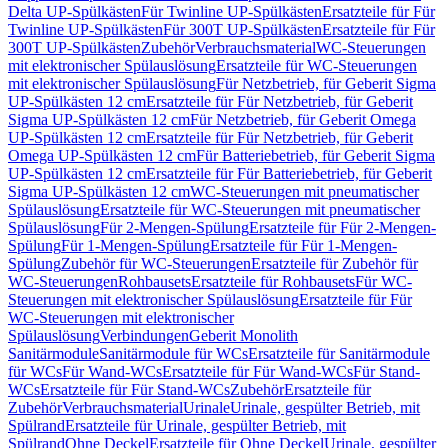
Delta UP-Spülkästen
Für Twinline UP-Spülkästen
Ersatzteile für Für
Twinline UP-Spülkästen
Für 300T UP-Spülkästen
Ersatzteile für Für
300T UP-Spülkästen
Zubehör
Verbrauchsmaterial
WC-Steuerungen
mit elektronischer Spülauslösung
Ersatzteile für WC-Steuerungen
mit elektronischer Spülauslösung
Für Netzbetrieb, für Geberit Sigma
UP-Spülkästen 12 cm
Ersatzteile für Für Netzbetrieb, für Geberit
Sigma UP-Spülkästen 12 cm
Für Netzbetrieb, für Geberit Omega
UP-Spülkästen 12 cm
Ersatzteile für Für Netzbetrieb, für Geberit
Omega UP-Spülkästen 12 cm
Für Batteriebetrieb, für Geberit Sigma
UP-Spülkästen 12 cm
Ersatzteile für Für Batteriebetrieb, für Geberit
Sigma UP-Spülkästen 12 cm
WC-Steuerungen mit pneumatischer
Spülauslösung
Ersatzteile für WC-Steuerungen mit pneumatischer
Spülauslösung
Für 2-Mengen-Spülung
Ersatzteile für Für 2-Mengen-
Spülung
Für 1-Mengen-Spülung
Ersatzteile für Für 1-Mengen-
Spülung
Zubehör für WC-Steuerungen
Ersatzteile für Zubehör für
WC-Steuerungen
Rohbausets
Ersatzteile für Rohbausets
Für WC-
Steuerungen mit elektronischer Spülauslösung
Ersatzteile für Für
WC-Steuerungen mit elektronischer
Spülauslösung
Verbindungen
Geberit Monolith
Sanitärmodule
Sanitärmodule für WCs
Ersatzteile für Sanitärmodule
für WCs
Für Wand-WCs
Ersatzteile für Für Wand-WCs
Für Stand-
WCs
Ersatzteile für Für Stand-WCs
Zubehör
Ersatzteile für
Zubehör
Verbrauchsmaterial
Urinale
Urinale, gespülter Betrieb, mit
Spülrand
Ersatzteile für Urinale, gespülter Betrieb, mit
Spülrand
Ohne Deckel
Ersatzteile für Ohne Deckel
Urinale, gespülter