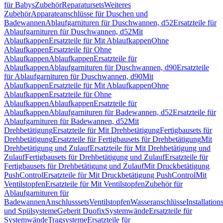
für Babys
Zubehör
Reparatursets
Weiteres
Zubehör
Apparateanschlüsse für Duschen und
Badewannen
Ablaufgarnituren für Duschwannen, d52
Ersatzteile für
Ablaufgarnituren für Duschwannen, d52
Mit
Ablaufkappen
Ersatzteile für Mit Ablaufkappen
Ohne
Ablaufkappen
Ersatzteile für Ohne
Ablaufkappen
Ablaufkappen
Ersatzteile für
Ablaufkappen
Ablaufgarnituren für Duschwannen, d90
Ersatzteile
für Ablaufgarnituren für Duschwannen, d90
Mit
Ablaufkappen
Ersatzteile für Mit Ablaufkappen
Ohne
Ablaufkappen
Ersatzteile für Ohne
Ablaufkappen
Ablaufkappen
Ersatzteile für
Ablaufkappen
Ablaufgarnituren für Badewannen, d52
Ersatzteile für
Ablaufgarnituren für Badewannen, d52
Mit
Drehbetätigung
Ersatzteile für Mit Drehbetätigung
Fertigbausets für
Drehbetätigung
Ersatzteile für Fertigbausets für Drehbetätigung
Mit
Drehbetätigung und Zulauf
Ersatzteile für Mit Drehbetätigung und
Zulauf
Fertigbausets für Drehbetätigung und Zulauf
Ersatzteile für
Fertigbausets für Drehbetätigung und Zulauf
Mit Druckbetätigung
PushControl
Ersatzteile für Mit Druckbetätigung PushControl
Mit
Ventilstopfen
Ersatzteile für Mit Ventilstopfen
Zubehör für
Ablaufgarnituren für
Badewannen
Anschlusssets
Ventilstopfen
Wasseranschlüsse
Installation
und Spülsysteme
Geberit Duofix
Systemwände
Ersatzteile für
Systemwände
Tragsysteme
Ersatzteile für