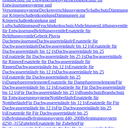
Entwässerungssysteme und
Versorgungssysteme
Deckenverschlusssysteme
Schallschutz
Dämmung
zur Körperschallentkopplung
Dämmungen zur
Körperschallentkopplung und
Luftschalldämmung
Feuchtigkeitsschutz
Abdichtungen
Lüftungsventile
für Entwässerung
Belüftungsventile
Ersatzteile für
Belüftungsventile
Geberit Pluvia
Dachentwässerung
Dachwassereinläufe
Ersatzteile für
Dachwassereinläufe
Dachwassereinläufe bis 12 l/s
Ersatzteile für
Dachwassereinläufe bis 12 l/s
Dachwassereinläufe bis 25
l/s
Ersatzteile für Dachwassereinläufe bis 25 l/s
Dachwassereinläufe
für Rinnen
Ersatzteile für Dachwassereinläufe für
Rinnen
Dachwassereinläufe bis 12 l/s
Ersatzteile für
Dachwassereinläufe bis 12 l/s
Dachwassereinläufe bis 25
l/s
Ersatzteile für Dachwassereinläufe bis 25
l/s
Dampfsperrenelemente
Ersatzteile für Dampfsperrenelemente
Für
Dachwassereinläufe bis 12 l/s
Ersatzteile für Für Dachwassereinläufe
bis 12 l/s
Für Dachwassereinläufe bis 25 l/s
Brandschutz
Brandschutz
für Entwässerungssysteme
Notüberläufe
Ersatzteile für
Notüberläufe
Für Dachwassereinläufe bis 12 l/s
Ersatzteile für Für
Dachwassereinläufe bis 12 l/s
Für Dachwassereinläufe bis 25
l/s
Ersatzteile für Für Dachwassereinläufe bis 25
l/s
Befestigung
Befestigungssystem d40–200
Befestigungssystem
d250–315
Zubehör
Ersatzteile für Zubehör
Für