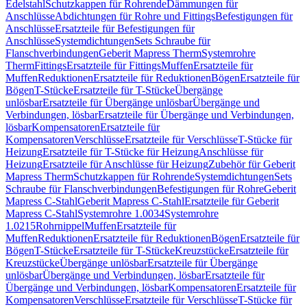
Edelstahl
Schutzkappen für Rohrende
Dämmungen für
Anschlüsse
Abdichtungen für Rohre und Fittings
Befestigungen für
Anschlüsse
Ersatzteile für Befestigungen für
Anschlüsse
Systemdichtungen
Sets Schraube für
Flanschverbindungen
Geberit Mapress Therm
Systemrohre
Therm
Fittings
Ersatzteile für Fittings
Muffen
Ersatzteile für
Muffen
Reduktionen
Ersatzteile für Reduktionen
Bögen
Ersatzteile für
Bögen
T-Stücke
Ersatzteile für T-Stücke
Übergänge
unlösbar
Ersatzteile für Übergänge unlösbar
Übergänge und
Verbindungen, lösbar
Ersatzteile für Übergänge und Verbindungen,
lösbar
Kompensatoren
Ersatzteile für
Kompensatoren
Verschlüsse
Ersatzteile für Verschlüsse
T-Stücke für
Heizung
Ersatzteile für T-Stücke für Heizung
Anschlüsse für
Heizung
Ersatzteile für Anschlüsse für Heizung
Zubehör für Geberit
Mapress Therm
Schutzkappen für Rohrende
Systemdichtungen
Sets
Schraube für Flanschverbindungen
Befestigungen für Rohre
Geberit
Mapress C-Stahl
Geberit Mapress C-Stahl
Ersatzteile für Geberit
Mapress C-Stahl
Systemrohre 1.0034
Systemrohre
1.0215
Rohrnippel
Muffen
Ersatzteile für
Muffen
Reduktionen
Ersatzteile für Reduktionen
Bögen
Ersatzteile für
Bögen
T-Stücke
Ersatzteile für T-Stücke
Kreuzstücke
Ersatzteile für
Kreuzstücke
Übergänge unlösbar
Ersatzteile für Übergänge
unlösbar
Übergänge und Verbindungen, lösbar
Ersatzteile für
Übergänge und Verbindungen, lösbar
Kompensatoren
Ersatzteile für
Kompensatoren
Verschlüsse
Ersatzteile für Verschlüsse
T-Stücke für