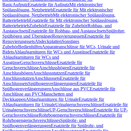
Basic
Aufputz
Ersatzteile für Aufputz
Mit elektronischer
Spülauslösung, Netzbetrieb
Ersatzteile für Mit elektronischer
Spülauslösung, Netzbetrieb
Mit elektronischer Spülauslösung,
Batteriebetrieb
Ersatzteile für Mit elektronischer Spülauslösung,
Batteriebetrieb
Zubehör
Ersatzteile für Zubehör
Rohbau- und
Austauschsets
Ersatzteile für Rohbau- und Austauschsets
Spülrohre,
Spülbögen und Übergänge
Renovierungssets
Ersatzteile für
Renovierungssets
Abdeckplatten
Sonstiges
Zubehör
Bedienhilfen
Apparateanschlüsse für WCs, Urinale und
Bidets
Ablaufgarnituren für WCs und Ausgüsse
Ersatzteile für
Ablaufgarnituren für WCs und
Ausgüsse
Geruchsverschlüsse
Ersatzteile für
Geruchsverschlüsse
Anschlussbögen
Ersatzteile für
Anschlussbögen
Anschlussstutzen
Ersatzteile für
Anschlussstutzen
Anschlusssets
Ersatzteile für
Anschlusssets
Spülbogenverlängerungen
Ersatzteile für
Spülbogenverlängerungen
Anschlüsse aus PVC
Ersatzteile für
Anschlüsse aus PVC
Manschetten und
Deckkappen
Ablaufgarnituren für Urinale
Ersatzteile für
Ablaufgarnituren für Urinale
Urinalgeruchsverschlüsse
Ersatzteile für
Urinalgeruchsverschlüsse
UP-Geruchsverschlüsse
Ersatzteile für UP-
Geruchsverschlüsse
Rohrbogengeruchsverschlüsses
Ersatzteile für
Rohrbogengeruchsverschlüsses
Spülrohr- und
Spülbogenverlängerungen
Ersatzteile für Spülrohr- und
Spülbogenverlängerungen
Anschlussstutzen
Ersatzteile für