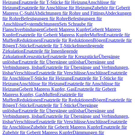
Heizung
Ersatzteile für T-Stücke für Heizung
Anschlüsse für
Heizung
Ersatzteile für Anschlüsse für Heizung
Zubehör für Geberit
Mapress C-Stahl
Abdichtungen für Rohre und Fittings
Abdeckungen
für Rohre
Befestigungen für Rohre
Befestigungen für
Anschlüsse
Systemdichtungen
Sets Schraube für
Flanschverbindungen
Geberit Mapress Kupfer
Geberit Mapress
Kupfer
Ersatzteile für Geberit Mapress Kupfer
Muffen
Ersatzteile für
Muffen
Reduktionen
Ersatzteile für Reduktionen
Bögen
Ersatzteile für
Bögen
T-Stücke
Ersatzteile für T-Stücke
Innenliegende
Zirkulation
Ersatzteile für Innenliegende
Zirkulation
Kreuzstücke
Ersatzteile für Kreuzstücke
Übergänge
unlösbar
Ersatzteile für Übergänge unlösbar
Übergänge und
Verbindungen, lösbar
Ersatzteile für Übergänge und Verbindungen,
lösbar
Verschlüsse
Ersatzteile für Verschlüsse
Anschlüsse
Ersatzteile
für Anschlüsse
T-Stücke für Heizung
Ersatzteile für T-Stücke für
Heizung
Anschlüsse für Heizung
Ersatzteile für Anschlüsse für
Heizung
Geberit Mapress Kupfer, Gas
Ersatzteile für Geberit
Mapress Kupfer, Gas
Muffen
Ersatzteile für
Muffen
Reduktionen
Ersatzteile für Reduktionen
Bögen
Ersatzteile für
Bögen
T-Stücke
Ersatzteile für T-Stücke
Übergänge
unlösbar
Ersatzteile für Übergänge unlösbar
Übergänge und
Verbindungen, lösbar
Ersatzteile für Übergänge und Verbindungen,
lösbar
Verschlüsse
Ersatzteile für Verschlüsse
Anschlüsse
Ersatzteile
für Anschlüsse
Zubehör für Geberit Mapress Kupfer
Ersatzteile für
Zubehör für Geberit Mapress Kupfer
Dämmungen für