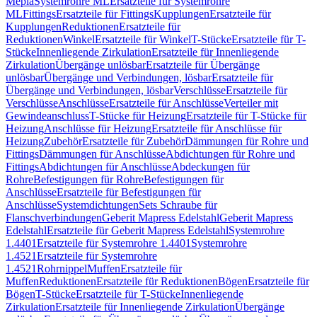
Mepla
Systemrohre ML
Ersatzteile für Systemrohre
ML
Fittings
Ersatzteile für Fittings
Kupplungen
Ersatzteile für
Kupplungen
Reduktionen
Ersatzteile für
Reduktionen
Winkel
Ersatzteile für Winkel
T-Stücke
Ersatzteile für T-
Stücke
Innenliegende Zirkulation
Ersatzteile für Innenliegende
Zirkulation
Übergänge unlösbar
Ersatzteile für Übergänge
unlösbar
Übergänge und Verbindungen, lösbar
Ersatzteile für
Übergänge und Verbindungen, lösbar
Verschlüsse
Ersatzteile für
Verschlüsse
Anschlüsse
Ersatzteile für Anschlüsse
Verteiler mit
Gewindeanschluss
T-Stücke für Heizung
Ersatzteile für T-Stücke für
Heizung
Anschlüsse für Heizung
Ersatzteile für Anschlüsse für
Heizung
Zubehör
Ersatzteile für Zubehör
Dämmungen für Rohre und
Fittings
Dämmungen für Anschlüsse
Abdichtungen für Rohre und
Fittings
Abdichtungen für Anschlüsse
Abdeckungen für
Rohre
Befestigungen für Rohre
Befestigungen für
Anschlüsse
Ersatzteile für Befestigungen für
Anschlüsse
Systemdichtungen
Sets Schraube für
Flanschverbindungen
Geberit Mapress Edelstahl
Geberit Mapress
Edelstahl
Ersatzteile für Geberit Mapress Edelstahl
Systemrohre
1.4401
Ersatzteile für Systemrohre 1.4401
Systemrohre
1.4521
Ersatzteile für Systemrohre
1.4521
Rohrnippel
Muffen
Ersatzteile für
Muffen
Reduktionen
Ersatzteile für Reduktionen
Bögen
Ersatzteile für
Bögen
T-Stücke
Ersatzteile für T-Stücke
Innenliegende
Zirkulation
Ersatzteile für Innenliegende Zirkulation
Übergänge