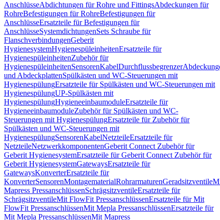
Anschlüsse
Abdichtungen für Rohre und Fittings
Abdeckungen für
Rohre
Befestigungen für Rohre
Befestigungen für
Anschlüsse
Ersatzteile für Befestigungen für
Anschlüsse
Systemdichtungen
Sets Schraube für
Flanschverbindungen
Geberit
Hygienesystem
Hygienespüleinheiten
Ersatzteile für
Hygienespüleinheiten
Zubehör für
Hygienespüleinheiten
Sensoren
Kabel
Durchflussbegrenzer
Abdeckung
und Abdeckplatten
Spülkästen und WC-Steuerungen mit
Hygienespülung
Ersatzteile für Spülkästen und WC-Steuerungen mit
Hygienespülung
UP-Spülkästen mit
Hygienespülung
Hygieneeinbaumodule
Ersatzteile für
Hygieneeinbaumodule
Zubehör für Spülkästen und WC-
Steuerungen mit Hygienespülung
Ersatzteile für Zubehör für
Spülkästen und WC-Steuerungen mit
Hygienespülung
Sensoren
Kabel
Netzteile
Ersatzteile für
Netzteile
Netzwerkkomponenten
Geberit Connect Zubehör für
Geberit Hygienesystem
Ersatzteile für Geberit Connect Zubehör für
Geberit Hygienesystem
Gateways
Ersatzteile für
Gateways
Konverter
Ersatzteile für
Konverter
Sensoren
Montagematerial
Rohrarmaturen
Geradsitzventile
Mi
Mapress Pressanschlüssen
Schrägsitzventile
Ersatzteile für
Schrägsitzventile
Mit FlowFit Pressanschlüssen
Ersatzteile für Mit
FlowFit Pressanschlüssen
Mit Mepla Pressanschlüssen
Ersatzteile für
Mit Mepla Pressanschlüssen
Mit Mapress