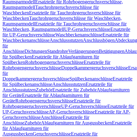
Raumsparmodell
Ersatzteile für Rohrbogengeruchsverschlüsse,
Raumsparmodell
Tauchrohrgeruchsverschlüsse für
Waschbecken
Ersatzteile für Tauchrohrgeruchsverschlüsse für
Waschbecken
Tauchrohrgeruchsverschlüsse für Waschbecken,
Raumsparmodell
Ersatzteile für Tauchrohrgeruchsverschlüsse für
Waschbecken, Raumsparmodell
UP-Geruchsverschlüsse
Ersatzteile
für UP-Geruchsverschlüsse
Waschbeckenanschlüsse
Ersatzteile für
Waschbeckenanschlüsse
Anschlussstutzen
Anschlussbögen
Abdeckung
für
Anschlüsse
Dichtungen
Standrohre
Verlängerungen
Betätigungen
Ablauf
für Spülbecken
Ersatzteile für Ablaufgarnituren für
Spülbecken
Rohrbogengeruchsverschlüsse
Ersatzteile für
Rohrbogengeruchsverschlüsse
Doppelkammergeruchsverschlüsse
Ersa
für
Doppelkammergeruchsverschlüsse
Spülbeckenanschlüsse
Ersatzteile
für Spülbeckenanschlüsse
Anschlussstutzen
Ersatzteile für
Anschlussstutzen
Zubehör
Ersatzteile für Zubehör
Ablaufgarnituren
für Geräte
Ersatzteile für Ablaufgarnituren für
Geräte
Rohrbogengeruchsverschlüsse
Ersatzteile für
Rohrbogengeruchsverschlüsse
UP-Geruchsverschlüsse
Ersatzteile für
UP-Geruchsverschlüsse
AP-Geruchsverschlüsse
Ersatzteile für AP-
Geruchsverschlüsse
Anschlüsse
Ersatzteile für
Anschlüsse
Zubehör
Ablaufgarnituren für Ausgussbecken
Ersatzteile
für Ablaufgarnituren für
Ausgussbecken
Geruchsverschlüsse
Ersatzteile für