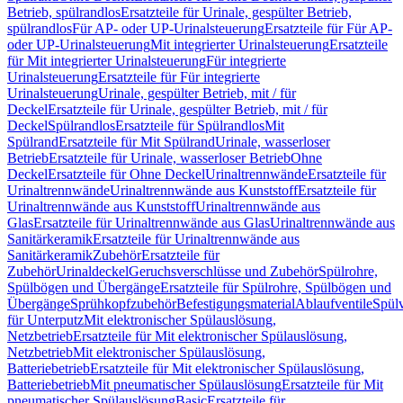
Betrieb, spülrandlos
Ersatzteile für Urinale, gespülter Betrieb,
spülrandlos
Für AP- oder UP-Urinalsteuerung
Ersatzteile für Für AP-
oder UP-Urinalsteuerung
Mit integrierter Urinalsteuerung
Ersatzteile
für Mit integrierter Urinalsteuerung
Für integrierte
Urinalsteuerung
Ersatzteile für Für integrierte
Urinalsteuerung
Urinale, gespülter Betrieb, mit / für
Deckel
Ersatzteile für Urinale, gespülter Betrieb, mit / für
Deckel
Spülrandlos
Ersatzteile für Spülrandlos
Mit
Spülrand
Ersatzteile für Mit Spülrand
Urinale, wasserloser
Betrieb
Ersatzteile für Urinale, wasserloser Betrieb
Ohne
Deckel
Ersatzteile für Ohne Deckel
Urinaltrennwände
Ersatzteile für
Urinaltrennwände
Urinaltrennwände aus Kunststoff
Ersatzteile für
Urinaltrennwände aus Kunststoff
Urinaltrennwände aus
Glas
Ersatzteile für Urinaltrennwände aus Glas
Urinaltrennwände aus
Sanitärkeramik
Ersatzteile für Urinaltrennwände aus
Sanitärkeramik
Zubehör
Ersatzteile für
Zubehör
Urinaldeckel
Geruchsverschlüsse und Zubehör
Spülrohre,
Spülbögen und Übergänge
Ersatzteile für Spülrohre, Spülbögen und
Übergänge
Sprühkopfzubehör
Befestigungsmaterial
Ablaufventile
Spülv
für Unterputz
Mit elektronischer Spülauslösung,
Netzbetrieb
Ersatzteile für Mit elektronischer Spülauslösung,
Netzbetrieb
Mit elektronischer Spülauslösung,
Batteriebetrieb
Ersatzteile für Mit elektronischer Spülauslösung,
Batteriebetrieb
Mit pneumatischer Spülauslösung
Ersatzteile für Mit
pneumatischer Spülauslösung
Basic
Ersatzteile für