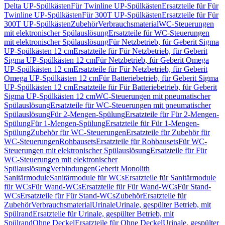
Delta UP-Spülkästen
Für Twinline UP-Spülkästen
Ersatzteile für Für
Twinline UP-Spülkästen
Für 300T UP-Spülkästen
Ersatzteile für Für
300T UP-Spülkästen
Zubehör
Verbrauchsmaterial
WC-Steuerungen
mit elektronischer Spülauslösung
Ersatzteile für WC-Steuerungen
mit elektronischer Spülauslösung
Für Netzbetrieb, für Geberit Sigma
UP-Spülkästen 12 cm
Ersatzteile für Für Netzbetrieb, für Geberit
Sigma UP-Spülkästen 12 cm
Für Netzbetrieb, für Geberit Omega
UP-Spülkästen 12 cm
Ersatzteile für Für Netzbetrieb, für Geberit
Omega UP-Spülkästen 12 cm
Für Batteriebetrieb, für Geberit Sigma
UP-Spülkästen 12 cm
Ersatzteile für Für Batteriebetrieb, für Geberit
Sigma UP-Spülkästen 12 cm
WC-Steuerungen mit pneumatischer
Spülauslösung
Ersatzteile für WC-Steuerungen mit pneumatischer
Spülauslösung
Für 2-Mengen-Spülung
Ersatzteile für Für 2-Mengen-
Spülung
Für 1-Mengen-Spülung
Ersatzteile für Für 1-Mengen-
Spülung
Zubehör für WC-Steuerungen
Ersatzteile für Zubehör für
WC-Steuerungen
Rohbausets
Ersatzteile für Rohbausets
Für WC-
Steuerungen mit elektronischer Spülauslösung
Ersatzteile für Für
WC-Steuerungen mit elektronischer
Spülauslösung
Verbindungen
Geberit Monolith
Sanitärmodule
Sanitärmodule für WCs
Ersatzteile für Sanitärmodule
für WCs
Für Wand-WCs
Ersatzteile für Für Wand-WCs
Für Stand-
WCs
Ersatzteile für Für Stand-WCs
Zubehör
Ersatzteile für
Zubehör
Verbrauchsmaterial
Urinale
Urinale, gespülter Betrieb, mit
Spülrand
Ersatzteile für Urinale, gespülter Betrieb, mit
Spülrand
Ohne Deckel
Ersatzteile für Ohne Deckel
Urinale, gespülter