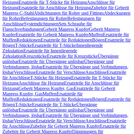
Heizung
Ersatzteile für T-Stücke für Heizung
Anschlüsse für
Heizung
Ersatzteile für Anschlüsse für Heizung
Zubehör für Geberit
Mapress C-Stahl
Abdichtungen für Rohre und Fittings
Abdeckungen
für Rohre
Befestigungen für Rohre
Befestigungen für
Anschlüsse
Systemdichtungen
Sets Schraube für
Flanschverbindungen
Geberit Mapress Kupfer
Geberit Mapress
Kupfer
Ersatzteile für Geberit Mapress Kupfer
Muffen
Ersatzteile für
Muffen
Reduktionen
Ersatzteile für Reduktionen
Bögen
Ersatzteile für
Bögen
T-Stücke
Ersatzteile für T-Stücke
Innenliegende
Zirkulation
Ersatzteile für Innenliegende
Zirkulation
Kreuzstücke
Ersatzteile für Kreuzstücke
Übergänge
unlösbar
Ersatzteile für Übergänge unlösbar
Übergänge und
Verbindungen, lösbar
Ersatzteile für Übergänge und Verbindungen,
lösbar
Verschlüsse
Ersatzteile für Verschlüsse
Anschlüsse
Ersatzteile
für Anschlüsse
T-Stücke für Heizung
Ersatzteile für T-Stücke für
Heizung
Anschlüsse für Heizung
Ersatzteile für Anschlüsse für
Heizung
Geberit Mapress Kupfer, Gas
Ersatzteile für Geberit
Mapress Kupfer, Gas
Muffen
Ersatzteile für
Muffen
Reduktionen
Ersatzteile für Reduktionen
Bögen
Ersatzteile für
Bögen
T-Stücke
Ersatzteile für T-Stücke
Übergänge
unlösbar
Ersatzteile für Übergänge unlösbar
Übergänge und
Verbindungen, lösbar
Ersatzteile für Übergänge und Verbindungen,
lösbar
Verschlüsse
Ersatzteile für Verschlüsse
Anschlüsse
Ersatzteile
für Anschlüsse
Zubehör für Geberit Mapress Kupfer
Ersatzteile für
Zubehör für Geberit Mapress Kupfer
Dämmungen für