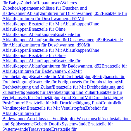
für Babys
Zubehör
Reparatursets
Weiteres
Zubehör
Apparateanschlüsse für Duschen und
Badewannen
Ablaufgarnituren für Duschwannen, d52
Ersatzteile für
Ablaufgarnituren für Duschwannen, d52
Mit
Ablaufkappen
Ersatzteile für Mit Ablaufkappen
Ohne
Ablaufkappen
Ersatzteile für Ohne
Ablaufkappen
Ablaufkappen
Ersatzteile für
Ablaufkappen
Ablaufgarnituren für Duschwannen, d90
Ersatzteile
für Ablaufgarnituren für Duschwannen, d90
Mit
Ablaufkappen
Ersatzteile für Mit Ablaufkappen
Ohne
Ablaufkappen
Ersatzteile für Ohne
Ablaufkappen
Ablaufkappen
Ersatzteile für
Ablaufkappen
Ablaufgarnituren für Badewannen, d52
Ersatzteile für
Ablaufgarnituren für Badewannen, d52
Mit
Drehbetätigung
Ersatzteile für Mit Drehbetätigung
Fertigbausets für
Drehbetätigung
Ersatzteile für Fertigbausets für Drehbetätigung
Mit
Drehbetätigung und Zulauf
Ersatzteile für Mit Drehbetätigung und
Zulauf
Fertigbausets für Drehbetätigung und Zulauf
Ersatzteile für
Fertigbausets für Drehbetätigung und Zulauf
Mit Druckbetätigung
PushControl
Ersatzteile für Mit Druckbetätigung PushControl
Mit
Ventilstopfen
Ersatzteile für Mit Ventilstopfen
Zubehör für
Ablaufgarnituren für
Badewannen
Anschlusssets
Ventilstopfen
Wasseranschlüsse
Installation
und Spülsysteme
Geberit Duofix
Systemwände
Ersatzteile für
Systemwände
Tragsysteme
Ersatzteile für