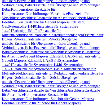
unlösbar
Ersatzteile für Übergänge unlösbar
Übergänge und
Verbindungen, lösbar
Ersatzteile für Übergänge und Verbindungen,
lösbar
Kompensatoren
Ersatzteile für
Kompensatoren
Durchführungen
Verschlüsse
Ersatzteile für
Verschlüsse
Anschlüsse
Ersatzteile für Anschlüsse
Geberit Mapress
Edelstahl, Gas
Ersatzteile für Geberit Mapress Edelstahl,
Gas
Systemrohre 1.4401
Ersatzteile für Systemrohre
1.4401
Rohrnippel
Muffen
Ersatzteile für
Muffen
Reduktionen
Ersatzteile für Reduktionen
Bögen
Ersatzteile für
Bögen
T-Stücke
Ersatzteile für T-Stücke
Übergänge
unlösbar
Ersatzteile für Übergänge unlösbar
Übergänge und
Verbindungen, lösbar
Ersatzteile für Übergänge und Verbindungen,
lösbar
Verschlüsse
Ersatzteile für Verschlüsse
Anschlüsse
Ersatzteile
für Anschlüsse
Geberit Mapress Edelstahl, LABS-frei
Ersatzteile für
Geberit Mapress Edelstahl, LABS-frei
Systemrohre
1.4401
Ersatzteile für Systemrohre 1.4401
Systemrohre
1.4521
Ersatzteile für Systemrohre 1.4521
Muffen
Ersatzteile für
Muffen
Reduktionen
Ersatzteile für Reduktionen
Bögen
Ersatzteile für
Bögen
T-Stücke
Ersatzteile für T-Stücke
Übergänge
unlösbar
Ersatzteile für Übergänge unlösbar
Übergänge und
Verbindungen, lösbar
Ersatzteile für Übergänge und Verbindungen,
lösbar
Verschlüsse
Ersatzteile für Verschlüsse
Anschlüsse
Ersatzteile
für Anschlüsse
Kompensatoren
Ersatzteile für
Kompensatoren
Durchführungen
Zubehör für Geberit Mapress
Edelstahl
Ersatzteile für Zubehör für Geberit Mapress