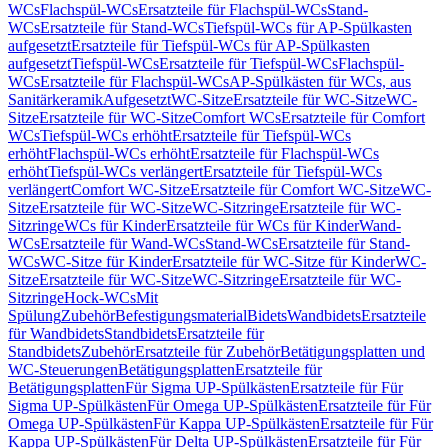
WCs
Flachspül-WCs
Ersatzteile für Flachspül-WCs
Stand-
WCs
Ersatzteile für Stand-WCs
Tiefspül-WCs für AP-Spülkasten
aufgesetzt
Ersatzteile für Tiefspül-WCs für AP-Spülkasten
aufgesetzt
Tiefspül-WCs
Ersatzteile für Tiefspül-WCs
Flachspül-
WCs
Ersatzteile für Flachspül-WCs
AP-Spülkästen für WCs, aus
Sanitärkeramik
Aufgesetzt
WC-Sitze
Ersatzteile für WC-Sitze
WC-
Sitze
Ersatzteile für WC-Sitze
Comfort WCs
Ersatzteile für Comfort
WCs
Tiefspül-WCs erhöht
Ersatzteile für Tiefspül-WCs
erhöht
Flachspül-WCs erhöht
Ersatzteile für Flachspül-WCs
erhöht
Tiefspül-WCs verlängert
Ersatzteile für Tiefspül-WCs
verlängert
Comfort WC-Sitze
Ersatzteile für Comfort WC-Sitze
WC-
Sitze
Ersatzteile für WC-Sitze
WC-Sitzringe
Ersatzteile für WC-
Sitzringe
WCs für Kinder
Ersatzteile für WCs für Kinder
Wand-
WCs
Ersatzteile für Wand-WCs
Stand-WCs
Ersatzteile für Stand-
WCs
WC-Sitze für Kinder
Ersatzteile für WC-Sitze für Kinder
WC-
Sitze
Ersatzteile für WC-Sitze
WC-Sitzringe
Ersatzteile für WC-
Sitzringe
Hock-WCs
Mit
Spülung
Zubehör
Befestigungsmaterial
Bidets
Wandbidets
Ersatzteile
für Wandbidets
Standbidets
Ersatzteile für
Standbidets
Zubehör
Ersatzteile für Zubehör
Betätigungsplatten und
WC-Steuerungen
Betätigungsplatten
Ersatzteile für
Betätigungsplatten
Für Sigma UP-Spülkästen
Ersatzteile für Für
Sigma UP-Spülkästen
Für Omega UP-Spülkästen
Ersatzteile für Für
Omega UP-Spülkästen
Für Kappa UP-Spülkästen
Ersatzteile für Für
Kappa UP-Spülkästen
Für Delta UP-Spülkästen
Ersatzteile für Für