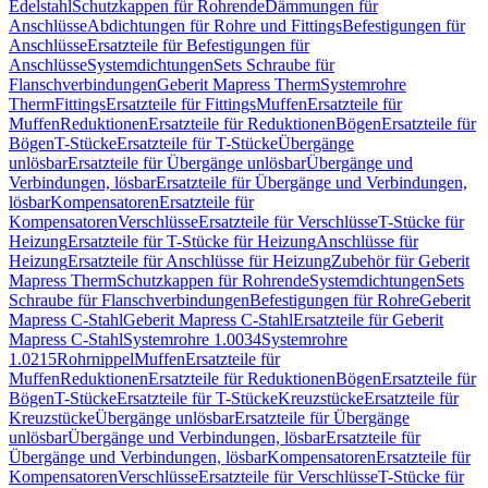
Edelstahl
Schutzkappen für Rohrende
Dämmungen für
Anschlüsse
Abdichtungen für Rohre und Fittings
Befestigungen für
Anschlüsse
Ersatzteile für Befestigungen für
Anschlüsse
Systemdichtungen
Sets Schraube für
Flanschverbindungen
Geberit Mapress Therm
Systemrohre
Therm
Fittings
Ersatzteile für Fittings
Muffen
Ersatzteile für
Muffen
Reduktionen
Ersatzteile für Reduktionen
Bögen
Ersatzteile für
Bögen
T-Stücke
Ersatzteile für T-Stücke
Übergänge
unlösbar
Ersatzteile für Übergänge unlösbar
Übergänge und
Verbindungen, lösbar
Ersatzteile für Übergänge und Verbindungen,
lösbar
Kompensatoren
Ersatzteile für
Kompensatoren
Verschlüsse
Ersatzteile für Verschlüsse
T-Stücke für
Heizung
Ersatzteile für T-Stücke für Heizung
Anschlüsse für
Heizung
Ersatzteile für Anschlüsse für Heizung
Zubehör für Geberit
Mapress Therm
Schutzkappen für Rohrende
Systemdichtungen
Sets
Schraube für Flanschverbindungen
Befestigungen für Rohre
Geberit
Mapress C-Stahl
Geberit Mapress C-Stahl
Ersatzteile für Geberit
Mapress C-Stahl
Systemrohre 1.0034
Systemrohre
1.0215
Rohrnippel
Muffen
Ersatzteile für
Muffen
Reduktionen
Ersatzteile für Reduktionen
Bögen
Ersatzteile für
Bögen
T-Stücke
Ersatzteile für T-Stücke
Kreuzstücke
Ersatzteile für
Kreuzstücke
Übergänge unlösbar
Ersatzteile für Übergänge
unlösbar
Übergänge und Verbindungen, lösbar
Ersatzteile für
Übergänge und Verbindungen, lösbar
Kompensatoren
Ersatzteile für
Kompensatoren
Verschlüsse
Ersatzteile für Verschlüsse
T-Stücke für