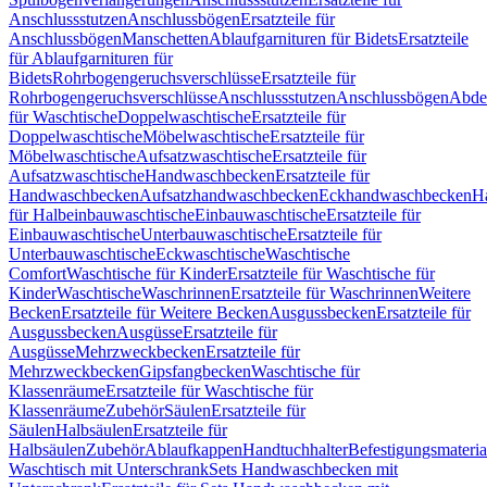
Anschlussstutzen
Anschlussbögen
Ersatzteile für
Anschlussbögen
Manschetten
Ablaufgarnituren für Bidets
Ersatzteile
für Ablaufgarnituren für
Bidets
Rohrbogengeruchsverschlüsse
Ersatzteile für
Rohrbogengeruchsverschlüsse
Anschlussstutzen
Anschlussbögen
Abde
für Waschtische
Doppelwaschtische
Ersatzteile für
Doppelwaschtische
Möbelwaschtische
Ersatzteile für
Möbelwaschtische
Aufsatzwaschtische
Ersatzteile für
Aufsatzwaschtische
Handwaschbecken
Ersatzteile für
Handwaschbecken
Aufsatzhandwaschbecken
Eckhandwaschbecken
H
für Halbeinbauwaschtische
Einbauwaschtische
Ersatzteile für
Einbauwaschtische
Unterbauwaschtische
Ersatzteile für
Unterbauwaschtische
Eckwaschtische
Waschtische
Comfort
Waschtische für Kinder
Ersatzteile für Waschtische für
Kinder
Waschtische
Waschrinnen
Ersatzteile für Waschrinnen
Weitere
Becken
Ersatzteile für Weitere Becken
Ausgussbecken
Ersatzteile für
Ausgussbecken
Ausgüsse
Ersatzteile für
Ausgüsse
Mehrzweckbecken
Ersatzteile für
Mehrzweckbecken
Gipsfangbecken
Waschtische für
Klassenräume
Ersatzteile für Waschtische für
Klassenräume
Zubehör
Säulen
Ersatzteile für
Säulen
Halbsäulen
Ersatzteile für
Halbsäulen
Zubehör
Ablaufkappen
Handtuchhalter
Befestigungsmateria
Waschtisch mit Unterschrank
Sets Handwaschbecken mit