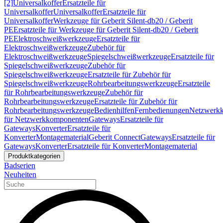
[2]
Universalkoffer
Ersatzteile für
Universalkoffer
Universalkoffer
Ersatzteile für
Universalkoffer
Werkzeuge für Geberit Silent-db20 / Geberit
PE
Ersatzteile für Werkzeuge für Geberit Silent-db20 / Geberit
PE
Elektroschweißwerkzeuge
Ersatzteile für
Elektroschweißwerkzeuge
Zubehör für
Elektroschweißwerkzeuge
Spiegelschweißwerkzeuge
Ersatzteile für
Spiegelschweißwerkzeuge
Zubehör für
Spiegelschweißwerkzeuge
Ersatzteile für Zubehör für
Spiegelschweißwerkzeuge
Rohrbearbeitungswerkzeuge
Ersatzteile
für Rohrbearbeitungswerkzeuge
Zubehör für
Rohrbearbeitungswerkzeuge
Ersatzteile für Zubehör für
Rohrbearbeitungswerkzeuge
Bedienhilfen
Fernbedienungen
Netzwerk
für Netzwerkkomponenten
Gateways
Ersatzteile für
Gateways
Konverter
Ersatzteile für
Konverter
Montagematerial
Geberit Connect
Gateways
Ersatzteile für
Gateways
Konverter
Ersatzteile für Konverter
Montagematerial
Produktkategorien
Badserien
Neuheiten