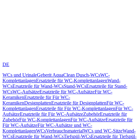
DE
WCs und Urinale
Geberit AquaClean Dusch-WCs
WC-
Komplettanlagen
Ersatzteile für WC-Komplettanlagen
Wand-
WCs
Ersatzteile für Wand-WCs
Stand-WCs
Ersatzteile für Stand-
WCs
WC-Aufsätze
Ersatzteile für WC-Aufsätze
Für WC-
Keramiken
Ersatzteile für Für WC-
Keramiken
Designplatten
Ersatzteile für Designplatten
Für WC-
Komplettanlagen
Ersatzteile für Für WC-Komplettanlagen
Für WC-
Aufsätze
Ersatzteile für Für WC-Aufsätze
Zubehör
Ersatzteile für
Zubehör
Für WC-Komplettanlagen
Für WC-Aufsätze
Ersatzteile für
Für WC-Aufsätze
Für WC-Aufsätze und WC-
Komplettanlagen
WCs
Verbrauchsmaterial
WCs und WC-Sitze
Wand-
WCs
Ersatzteile für Wand-WCs
Tiefspül-WCs
Ersatzteile für Tiefspül-