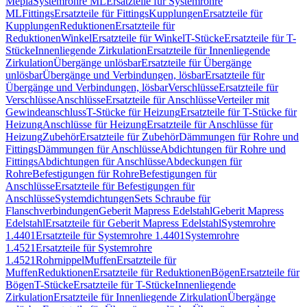
Mepla
Systemrohre ML
Ersatzteile für Systemrohre
ML
Fittings
Ersatzteile für Fittings
Kupplungen
Ersatzteile für
Kupplungen
Reduktionen
Ersatzteile für
Reduktionen
Winkel
Ersatzteile für Winkel
T-Stücke
Ersatzteile für T-
Stücke
Innenliegende Zirkulation
Ersatzteile für Innenliegende
Zirkulation
Übergänge unlösbar
Ersatzteile für Übergänge
unlösbar
Übergänge und Verbindungen, lösbar
Ersatzteile für
Übergänge und Verbindungen, lösbar
Verschlüsse
Ersatzteile für
Verschlüsse
Anschlüsse
Ersatzteile für Anschlüsse
Verteiler mit
Gewindeanschluss
T-Stücke für Heizung
Ersatzteile für T-Stücke für
Heizung
Anschlüsse für Heizung
Ersatzteile für Anschlüsse für
Heizung
Zubehör
Ersatzteile für Zubehör
Dämmungen für Rohre und
Fittings
Dämmungen für Anschlüsse
Abdichtungen für Rohre und
Fittings
Abdichtungen für Anschlüsse
Abdeckungen für
Rohre
Befestigungen für Rohre
Befestigungen für
Anschlüsse
Ersatzteile für Befestigungen für
Anschlüsse
Systemdichtungen
Sets Schraube für
Flanschverbindungen
Geberit Mapress Edelstahl
Geberit Mapress
Edelstahl
Ersatzteile für Geberit Mapress Edelstahl
Systemrohre
1.4401
Ersatzteile für Systemrohre 1.4401
Systemrohre
1.4521
Ersatzteile für Systemrohre
1.4521
Rohrnippel
Muffen
Ersatzteile für
Muffen
Reduktionen
Ersatzteile für Reduktionen
Bögen
Ersatzteile für
Bögen
T-Stücke
Ersatzteile für T-Stücke
Innenliegende
Zirkulation
Ersatzteile für Innenliegende Zirkulation
Übergänge