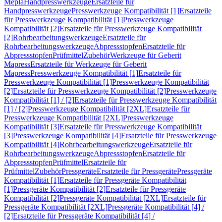
Mepla
Handpresswerkzeuge
Ersatzteile für
Handpresswerkzeuge
Presswerkzeuge Kompatibilität [1]
Ersatzteile
für Presswerkzeuge Kompatibilität [1]
Presswerkzeuge
Kompatibilität [2]
Ersatzteile für Presswerkzeuge Kompatibilität
[2]
Rohrbearbeitungswerkzeuge
Ersatzteile für
Rohrbearbeitungswerkzeuge
Abpressstopfen
Ersatzteile für
Abpressstopfen
Prüfmittel
Zubehör
Werkzeuge für Geberit
Mapress
Ersatzteile für Werkzeuge für Geberit
Mapress
Presswerkzeuge Kompatibilität [1]
Ersatzteile für
Presswerkzeuge Kompatibilität [1]
Presswerkzeuge Kompatibilität
[2]
Ersatzteile für Presswerkzeuge Kompatibilität [2]
Presswerkzeuge
Kompatibilität [1] / [2]
Ersatzteile für Presswerkzeuge Kompatibilität
[1] / [2]
Presswerkzeuge Kompatibilität [2XL]
Ersatzteile für
Presswerkzeuge Kompatibilität [2XL]
Presswerkzeuge
Kompatibilität [3]
Ersatzteile für Presswerkzeuge Kompatibilität
[3]
Presswerkzeuge Kompatibilität [4]
Ersatzteile für Presswerkzeuge
Kompatibilität [4]
Rohrbearbeitungswerkzeuge
Ersatzteile für
Rohrbearbeitungswerkzeuge
Abpressstopfen
Ersatzteile für
Abpressstopfen
Prüfmittel
Ersatzteile für
Prüfmittel
Zubehör
Pressgeräte
Ersatzteile für Pressgeräte
Pressgeräte
Kompatibilität [1]
Ersatzteile für Pressgeräte Kompatibilität
[1]
Pressgeräte Kompatibilität [2]
Ersatzteile für Pressgeräte
Kompatibilität [2]
Pressgeräte Kompatibilität [2XL]
Ersatzteile für
Pressgeräte Kompatibilität [2XL]
Pressgeräte Kompatibilität [4] /
[2]
Ersatzteile für Pressgeräte Kompatibilität [4] /