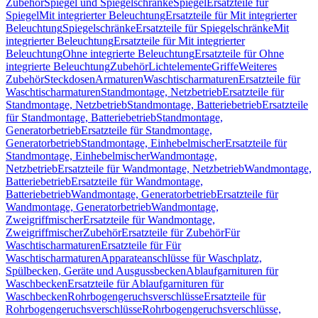
Zubehör
Spiegel und Spiegelschränke
Spiegel
Ersatzteile für
Spiegel
Mit integrierter Beleuchtung
Ersatzteile für Mit integrierter
Beleuchtung
Spiegelschränke
Ersatzteile für Spiegelschränke
Mit
integrierter Beleuchtung
Ersatzteile für Mit integrierter
Beleuchtung
Ohne integrierte Beleuchtung
Ersatzteile für Ohne
integrierte Beleuchtung
Zubehör
Lichtelemente
Griffe
Weiteres
Zubehör
Steckdosen
Armaturen
Waschtischarmaturen
Ersatzteile für
Waschtischarmaturen
Standmontage, Netzbetrieb
Ersatzteile für
Standmontage, Netzbetrieb
Standmontage, Batteriebetrieb
Ersatzteile
für Standmontage, Batteriebetrieb
Standmontage,
Generatorbetrieb
Ersatzteile für Standmontage,
Generatorbetrieb
Standmontage, Einhebelmischer
Ersatzteile für
Standmontage, Einhebelmischer
Wandmontage,
Netzbetrieb
Ersatzteile für Wandmontage, Netzbetrieb
Wandmontage,
Batteriebetrieb
Ersatzteile für Wandmontage,
Batteriebetrieb
Wandmontage, Generatorbetrieb
Ersatzteile für
Wandmontage, Generatorbetrieb
Wandmontage,
Zweigriffmischer
Ersatzteile für Wandmontage,
Zweigriffmischer
Zubehör
Ersatzteile für Zubehör
Für
Waschtischarmaturen
Ersatzteile für Für
Waschtischarmaturen
Apparateanschlüsse für Waschplatz,
Spülbecken, Geräte und Ausgussbecken
Ablaufgarnituren für
Waschbecken
Ersatzteile für Ablaufgarnituren für
Waschbecken
Rohrbogengeruchsverschlüsse
Ersatzteile für
Rohrbogengeruchsverschlüsse
Rohrbogengeruchsverschlüsse,