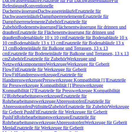
Dachwassereinläufe
Ersatzteile für Für Dachwassereinläufe
Für
Befestigung
Konventionelle
Dachentwässerung
Dachwassereinläufe
Ersatzteile für
Dachwassereinläufe
Dampfsperrenelemente
Ersatzteile für
Dampfsperrenelemente
Zubehör
Ersatzteile für
Zubehör
Bodenentwässerung
Flächenentwässerung für drinnen und
draußen
Ersatzteile für Flächenentwässerung für drinnen und
draußen
Bodenabläufe 10 x 10 cm
Ersatzteile für Bodenabläufe 10 x
10 cm
Bodenabläufe 13 x 13 cm
Ersatzteile für Bodenabläufe 13 x
13 cm
Bodeneinläufe für Balkone und Terrassen, 13 x 13
cm
Ersatzteile für Bodeneinläufe für Balkone und Terrassen, 13 x 13
cm
Zubehör
Ersatzteile für Zubehör
Werkzeuge und
Netzwerkkomponenten
Werkzeuge
Werkzeuge für Geberit
FlowFit
Ersatzteile für Werkzeuge für Geberit
FlowFit
Handpresswerkzeuge
Ersatzteile für
Handpresswerkzeuge
Presswerkzeuge Kompatibilität [1]
Ersatzteile
für Presswerkzeuge Kompatibilität [1]
Presswerkzeuge
Kompatibilität [2]
Ersatzteile für Presswerkzeuge Kompatibilität
[2]
Rohrbearbeitungswerkzeuge
Ersatzteile für
Rohrbearbeitungswerkzeuge
Abpressstopfen
Ersatzteile für
Abpressstopfen
Prüfmittel
Zubehör
Ersatzteile für Zubehör
Werkzeuge
für Geberit PushFit
Ersatzteile für Werkzeuge für Geberit
PushFit
Rohrbearbeitungswerkzeuge
Ersatzteile für
Rohrbearbeitungswerkzeuge
Abpressstopfen
Werkzeuge für Geberit
Mepla
Ersatzteile für Werkzeuge für Geberit