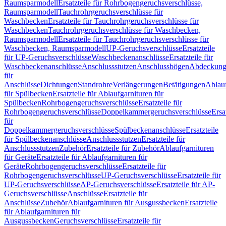
Raumsparmodell
Ersatzteile für Rohrbogengeruchsverschlüsse,
Raumsparmodell
Tauchrohrgeruchsverschlüsse für
Waschbecken
Ersatzteile für Tauchrohrgeruchsverschlüsse für
Waschbecken
Tauchrohrgeruchsverschlüsse für Waschbecken,
Raumsparmodell
Ersatzteile für Tauchrohrgeruchsverschlüsse für
Waschbecken, Raumsparmodell
UP-Geruchsverschlüsse
Ersatzteile
für UP-Geruchsverschlüsse
Waschbeckenanschlüsse
Ersatzteile für
Waschbeckenanschlüsse
Anschlussstutzen
Anschlussbögen
Abdeckung
für
Anschlüsse
Dichtungen
Standrohre
Verlängerungen
Betätigungen
Ablauf
für Spülbecken
Ersatzteile für Ablaufgarnituren für
Spülbecken
Rohrbogengeruchsverschlüsse
Ersatzteile für
Rohrbogengeruchsverschlüsse
Doppelkammergeruchsverschlüsse
Ersa
für
Doppelkammergeruchsverschlüsse
Spülbeckenanschlüsse
Ersatzteile
für Spülbeckenanschlüsse
Anschlussstutzen
Ersatzteile für
Anschlussstutzen
Zubehör
Ersatzteile für Zubehör
Ablaufgarnituren
für Geräte
Ersatzteile für Ablaufgarnituren für
Geräte
Rohrbogengeruchsverschlüsse
Ersatzteile für
Rohrbogengeruchsverschlüsse
UP-Geruchsverschlüsse
Ersatzteile für
UP-Geruchsverschlüsse
AP-Geruchsverschlüsse
Ersatzteile für AP-
Geruchsverschlüsse
Anschlüsse
Ersatzteile für
Anschlüsse
Zubehör
Ablaufgarnituren für Ausgussbecken
Ersatzteile
für Ablaufgarnituren für
Ausgussbecken
Geruchsverschlüsse
Ersatzteile für