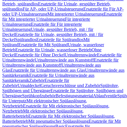
Betrieb, spülrandlos
Ersatzteile für Urinale, gespülter Betrieb,
spülrandlos
Für AP- oder UP-Urinalsteuerung
Ersatzteile für Für AP-
oder UP-Urinalsteuerung
Mit integrierter Urinalsteuerung
Ersatzteile
für Mit integrierter Urinalsteuerung
Für integrierte
Urinalsteuerung
Ersatzteile für Für integrierte
Urinalsteuerung
Urinale, gespülter Betrieb, mit / für
Deckel
Ersatzteile für Urinale, gespülter Betrieb, mit / für
Deckel
Spülrandlos
Ersatzteile für Spülrandlos
Mit
Spülrand
Ersatzteile für Mit Spülrand
Urinale, wasserloser
Betrieb
Ersatzteile für Urinale, wasserloser Betrieb
Ohne
Deckel
Ersatzteile für Ohne Deckel
Urinaltrennwände
Ersatzteile für
Urinaltrennwände
Urinaltrennwände aus Kunststoff
Ersatzteile für
Urinaltrennwände aus Kunststoff
Urinaltrennwände aus
Glas
Ersatzteile für Urinaltrennwände aus Glas
Urinaltrennwände aus
Sanitärkeramik
Ersatzteile für Urinaltrennwände aus
Sanitärkeramik
Zubehör
Ersatzteile für
Zubehör
Urinaldeckel
Geruchsverschlüsse und Zubehör
Spülrohre,
Spülbögen und Übergänge
Ersatzteile für Spülrohre, Spülbögen und
Übergänge
Sprühkopfzubehör
Befestigungsmaterial
Ablaufventile
Spülv
für Unterputz
Mit elektronischer Spülauslösung,
Netzbetrieb
Ersatzteile für Mit elektronischer Spülauslösung,
Netzbetrieb
Mit elektronischer Spülauslösung,
Batteriebetrieb
Ersatzteile für Mit elektronischer Spülauslösung,
Batteriebetrieb
Mit pneumatischer Spülauslösung
Ersatzteile für Mit
pneumatischer Spülauslösung
Basic
Ersatzteile für