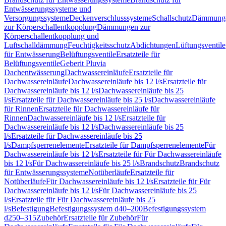
Entwässerungssysteme und
Versorgungssysteme
Deckenverschlusssysteme
Schallschutz
Dämmung
zur Körperschallentkopplung
Dämmungen zur
Körperschallentkopplung und
Luftschalldämmung
Feuchtigkeitsschutz
Abdichtungen
Lüftungsventile
für Entwässerung
Belüftungsventile
Ersatzteile für
Belüftungsventile
Geberit Pluvia
Dachentwässerung
Dachwassereinläufe
Ersatzteile für
Dachwassereinläufe
Dachwassereinläufe bis 12 l/s
Ersatzteile für
Dachwassereinläufe bis 12 l/s
Dachwassereinläufe bis 25
l/s
Ersatzteile für Dachwassereinläufe bis 25 l/s
Dachwassereinläufe
für Rinnen
Ersatzteile für Dachwassereinläufe für
Rinnen
Dachwassereinläufe bis 12 l/s
Ersatzteile für
Dachwassereinläufe bis 12 l/s
Dachwassereinläufe bis 25
l/s
Ersatzteile für Dachwassereinläufe bis 25
l/s
Dampfsperrenelemente
Ersatzteile für Dampfsperrenelemente
Für
Dachwassereinläufe bis 12 l/s
Ersatzteile für Für Dachwassereinläufe
bis 12 l/s
Für Dachwassereinläufe bis 25 l/s
Brandschutz
Brandschutz
für Entwässerungssysteme
Notüberläufe
Ersatzteile für
Notüberläufe
Für Dachwassereinläufe bis 12 l/s
Ersatzteile für Für
Dachwassereinläufe bis 12 l/s
Für Dachwassereinläufe bis 25
l/s
Ersatzteile für Für Dachwassereinläufe bis 25
l/s
Befestigung
Befestigungssystem d40–200
Befestigungssystem
d250–315
Zubehör
Ersatzteile für Zubehör
Für