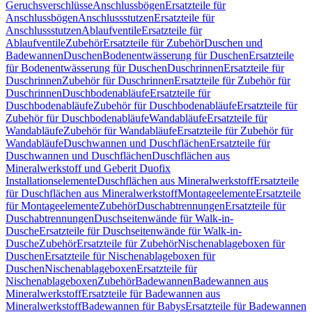
Geruchsverschlüsse
Anschlussbögen
Ersatzteile für
Anschlussbögen
Anschlussstutzen
Ersatzteile für
Anschlussstutzen
Ablaufventile
Ersatzteile für
Ablaufventile
Zubehör
Ersatzteile für Zubehör
Duschen und
Badewannen
Duschen
Bodenentwässerung für Duschen
Ersatzteile
für Bodenentwässerung für Duschen
Duschrinnen
Ersatzteile für
Duschrinnen
Zubehör für Duschrinnen
Ersatzteile für Zubehör für
Duschrinnen
Duschbodenabläufe
Ersatzteile für
Duschbodenabläufe
Zubehör für Duschbodenabläufe
Ersatzteile für
Zubehör für Duschbodenabläufe
Wandabläufe
Ersatzteile für
Wandabläufe
Zubehör für Wandabläufe
Ersatzteile für Zubehör für
Wandabläufe
Duschwannen und Duschflächen
Ersatzteile für
Duschwannen und Duschflächen
Duschflächen aus
Mineralwerkstoff und Geberit Duofix
Installationselemente
Duschflächen aus Mineralwerkstoff
Ersatzteile
für Duschflächen aus Mineralwerkstoff
Montageelemente
Ersatzteile
für Montageelemente
Zubehör
Duschabtrennungen
Ersatzteile für
Duschabtrennungen
Duschseitenwände für Walk-in-
Dusche
Ersatzteile für Duschseitenwände für Walk-in-
Dusche
Zubehör
Ersatzteile für Zubehör
Nischenablageboxen für
Duschen
Ersatzteile für Nischenablageboxen für
Duschen
Nischenablageboxen
Ersatzteile für
Nischenablageboxen
Zubehör
Badewannen
Badewannen aus
Mineralwerkstoff
Ersatzteile für Badewannen aus
Mineralwerkstoff
Badewannen für Babys
Ersatzteile für Badewannen