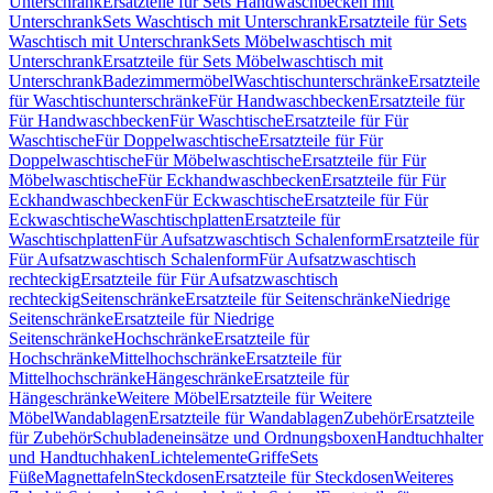
Unterschrank
Ersatzteile für Sets Handwaschbecken mit
Unterschrank
Sets Waschtisch mit Unterschrank
Ersatzteile für Sets
Waschtisch mit Unterschrank
Sets Möbelwaschtisch mit
Unterschrank
Ersatzteile für Sets Möbelwaschtisch mit
Unterschrank
Badezimmermöbel
Waschtischunterschränke
Ersatzteile
für Waschtischunterschränke
Für Handwaschbecken
Ersatzteile für
Für Handwaschbecken
Für Waschtische
Ersatzteile für Für
Waschtische
Für Doppelwaschtische
Ersatzteile für Für
Doppelwaschtische
Für Möbelwaschtische
Ersatzteile für Für
Möbelwaschtische
Für Eckhandwaschbecken
Ersatzteile für Für
Eckhandwaschbecken
Für Eckwaschtische
Ersatzteile für Für
Eckwaschtische
Waschtischplatten
Ersatzteile für
Waschtischplatten
Für Aufsatzwaschtisch Schalenform
Ersatzteile für
Für Aufsatzwaschtisch Schalenform
Für Aufsatzwaschtisch
rechteckig
Ersatzteile für Für Aufsatzwaschtisch
rechteckig
Seitenschränke
Ersatzteile für Seitenschränke
Niedrige
Seitenschränke
Ersatzteile für Niedrige
Seitenschränke
Hochschränke
Ersatzteile für
Hochschränke
Mittelhochschränke
Ersatzteile für
Mittelhochschränke
Hängeschränke
Ersatzteile für
Hängeschränke
Weitere Möbel
Ersatzteile für Weitere
Möbel
Wandablagen
Ersatzteile für Wandablagen
Zubehör
Ersatzteile
für Zubehör
Schubladeneinsätze und Ordnungsboxen
Handtuchhalter
und Handtuchhaken
Lichtelemente
Griffe
Sets
Füße
Magnettafeln
Steckdosen
Ersatzteile für Steckdosen
Weiteres