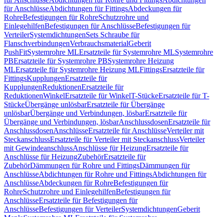
für Anschlüsse
Abdichtungen für Fittings
Abdeckungen für
Rohre
Befestigungen für Rohre
Schutzrohre und
Einlegehilfen
Befestigungen für Anschlüsse
Befestigungen für
Verteiler
Systemdichtungen
Sets Schraube für
Flanschverbindungen
Verbrauchsmaterial
Geberit
PushFit
Systemrohre ML
Ersatzteile für Systemrohre ML
Systemrohre
PB
Ersatzteile für Systemrohre PB
Systemrohre Heizung
ML
Ersatzteile für Systemrohre Heizung ML
Fittings
Ersatzteile für
Fittings
Kupplungen
Ersatzteile für
Kupplungen
Reduktionen
Ersatzteile für
Reduktionen
Winkel
Ersatzteile für Winkel
T-Stücke
Ersatzteile für T-
Stücke
Übergänge unlösbar
Ersatzteile für Übergänge
unlösbar
Übergänge und Verbindungen, lösbar
Ersatzteile für
Übergänge und Verbindungen, lösbar
Anschlussdosen
Ersatzteile für
Anschlussdosen
Anschlüsse
Ersatzteile für Anschlüsse
Verteiler mit
Steckanschluss
Ersatzteile für Verteiler mit Steckanschluss
Verteiler
mit Gewindeanschluss
Anschlüsse für Heizung
Ersatzteile für
Anschlüsse für Heizung
Zubehör
Ersatzteile für
Zubehör
Dämmungen für Rohre und Fittings
Dämmungen für
Anschlüsse
Abdichtungen für Rohre und Fittings
Abdichtungen für
Anschlüsse
Abdeckungen für Rohre
Befestigungen für
Rohre
Schutzrohre und Einlegehilfen
Befestigungen für
Anschlüsse
Ersatzteile für Befestigungen für
Anschlüsse
Befestigungen für Verteiler
Systemdichtungen
Geberit