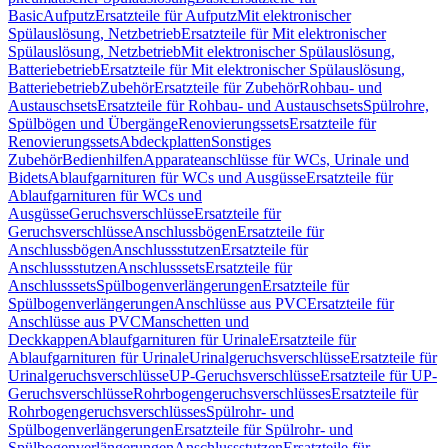
Basic
Aufputz
Ersatzteile für Aufputz
Mit elektronischer
Spülauslösung, Netzbetrieb
Ersatzteile für Mit elektronischer
Spülauslösung, Netzbetrieb
Mit elektronischer Spülauslösung,
Batteriebetrieb
Ersatzteile für Mit elektronischer Spülauslösung,
Batteriebetrieb
Zubehör
Ersatzteile für Zubehör
Rohbau- und
Austauschsets
Ersatzteile für Rohbau- und Austauschsets
Spülrohre,
Spülbögen und Übergänge
Renovierungssets
Ersatzteile für
Renovierungssets
Abdeckplatten
Sonstiges
Zubehör
Bedienhilfen
Apparateanschlüsse für WCs, Urinale und
Bidets
Ablaufgarnituren für WCs und Ausgüsse
Ersatzteile für
Ablaufgarnituren für WCs und
Ausgüsse
Geruchsverschlüsse
Ersatzteile für
Geruchsverschlüsse
Anschlussbögen
Ersatzteile für
Anschlussbögen
Anschlussstutzen
Ersatzteile für
Anschlussstutzen
Anschlusssets
Ersatzteile für
Anschlusssets
Spülbogenverlängerungen
Ersatzteile für
Spülbogenverlängerungen
Anschlüsse aus PVC
Ersatzteile für
Anschlüsse aus PVC
Manschetten und
Deckkappen
Ablaufgarnituren für Urinale
Ersatzteile für
Ablaufgarnituren für Urinale
Urinalgeruchsverschlüsse
Ersatzteile für
Urinalgeruchsverschlüsse
UP-Geruchsverschlüsse
Ersatzteile für UP-
Geruchsverschlüsse
Rohrbogengeruchsverschlüsses
Ersatzteile für
Rohrbogengeruchsverschlüsses
Spülrohr- und
Spülbogenverlängerungen
Ersatzteile für Spülrohr- und
Spülbogenverlängerungen
Anschlussstutzen
Ersatzteile für