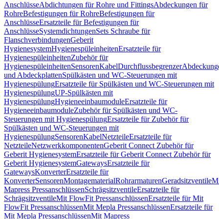
Anschlüsse
Abdichtungen für Rohre und Fittings
Abdeckungen für
Rohre
Befestigungen für Rohre
Befestigungen für
Anschlüsse
Ersatzteile für Befestigungen für
Anschlüsse
Systemdichtungen
Sets Schraube für
Flanschverbindungen
Geberit
Hygienesystem
Hygienespüleinheiten
Ersatzteile für
Hygienespüleinheiten
Zubehör für
Hygienespüleinheiten
Sensoren
Kabel
Durchflussbegrenzer
Abdeckung
und Abdeckplatten
Spülkästen und WC-Steuerungen mit
Hygienespülung
Ersatzteile für Spülkästen und WC-Steuerungen mit
Hygienespülung
UP-Spülkästen mit
Hygienespülung
Hygieneeinbaumodule
Ersatzteile für
Hygieneeinbaumodule
Zubehör für Spülkästen und WC-
Steuerungen mit Hygienespülung
Ersatzteile für Zubehör für
Spülkästen und WC-Steuerungen mit
Hygienespülung
Sensoren
Kabel
Netzteile
Ersatzteile für
Netzteile
Netzwerkkomponenten
Geberit Connect Zubehör für
Geberit Hygienesystem
Ersatzteile für Geberit Connect Zubehör für
Geberit Hygienesystem
Gateways
Ersatzteile für
Gateways
Konverter
Ersatzteile für
Konverter
Sensoren
Montagematerial
Rohrarmaturen
Geradsitzventile
Mi
Mapress Pressanschlüssen
Schrägsitzventile
Ersatzteile für
Schrägsitzventile
Mit FlowFit Pressanschlüssen
Ersatzteile für Mit
FlowFit Pressanschlüssen
Mit Mepla Pressanschlüssen
Ersatzteile für
Mit Mepla Pressanschlüssen
Mit Mapress