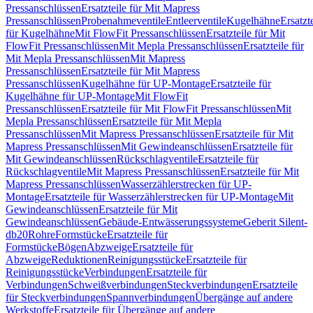
Pressanschlüssen
Ersatzteile für Mit Mapress
Pressanschlüssen
Probenahmeventile
Entleerventile
Kugelhähne
Ersatzt
für Kugelhähne
Mit FlowFit Pressanschlüssen
Ersatzteile für Mit
FlowFit Pressanschlüssen
Mit Mepla Pressanschlüssen
Ersatzteile für
Mit Mepla Pressanschlüssen
Mit Mapress
Pressanschlüssen
Ersatzteile für Mit Mapress
Pressanschlüssen
Kugelhähne für UP-Montage
Ersatzteile für
Kugelhähne für UP-Montage
Mit FlowFit
Pressanschlüssen
Ersatzteile für Mit FlowFit Pressanschlüssen
Mit
Mepla Pressanschlüssen
Ersatzteile für Mit Mepla
Pressanschlüssen
Mit Mapress Pressanschlüssen
Ersatzteile für Mit
Mapress Pressanschlüssen
Mit Gewindeanschlüssen
Ersatzteile für
Mit Gewindeanschlüssen
Rückschlagventile
Ersatzteile für
Rückschlagventile
Mit Mapress Pressanschlüssen
Ersatzteile für Mit
Mapress Pressanschlüssen
Wasserzählerstrecken für UP-
Montage
Ersatzteile für Wasserzählerstrecken für UP-Montage
Mit
Gewindeanschlüssen
Ersatzteile für Mit
Gewindeanschlüssen
Gebäude-Entwässerungssysteme
Geberit Silent-
db20
Rohre
Formstücke
Ersatzteile für
Formstücke
Bögen
Abzweige
Ersatzteile für
Abzweige
Reduktionen
Reinigungsstücke
Ersatzteile für
Reinigungsstücke
Verbindungen
Ersatzteile für
Verbindungen
Schweißverbindungen
Steckverbindungen
Ersatzteile
für Steckverbindungen
Spannverbindungen
Übergänge auf andere
Werkstoffe
Ersatzteile für Übergänge auf andere