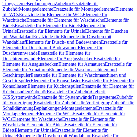
Tragsysteme
Beplankungen
Zubehör
Ersatzteile für
Zubehör
Montageelemente
Ersatzteile für Montageelemente
Elemente
für WCs
Ersatzteile für Elemente für WCs
Elemente für
Waschtische
Ersatzteile für Elemente für Waschtische
Elemente für
Bidets
Ersatzteile für Elemente für Bidets
Elemente für
Urinale
Ersatzteile für Elemente für Urinale
Elemente für Duschen
mit Wandablauf
Ersatzteile für Elemente für Duschen mit
Wandablauf
Elemente für Dusch- und Badewannen
Ersatzteile für
Elemente für Dusch- und Badewannen
Elemente für
Duschtrennwände
Ersatzteile für Elemente für
Duschtrennwände
Elemente für Ausgussbecken
Ersatzteile für
Elemente für Ausgussbecken
Elemente für Armaturen
Ersatzteile für
Elemente für Armaturen
Elemente für Waschmaschinen und
Geschirrspüler
Ersatzteile für Elemente für Waschmaschinen und
Geschirrspüler
Elemente für Konsollasten
Ersatzteile für Elemente für
Konsollasten
Elemente für Küchenspülen
Ersatzteile für Elemente für
Küchenspülen
Zubehör
Ersatzteile für Zubehör
Geberit
GIS
Systemwände
Ersatzteile für Systemwände
Tragsysteme
Zubehör
für Vorfertigung
Ersatzteile für Zubehör für Vorfertigung
Zubehör für
Schalldämmung
Beplankungen
Montageelemente
Ersatzteile für
Montageelemente
Elemente für WCs
Ersatzteile für Elemente für
WCs
Elemente für Waschtische
Ersatzteile für Elemente für
Waschtische
Elemente für Bidets
Ersatzteile für Elemente für
Bidets
Elemente für Urinale
Ersatzteile für Elemente für
Urinale
Elemente für Duschen mit Wandablauf
Ersatzteile für