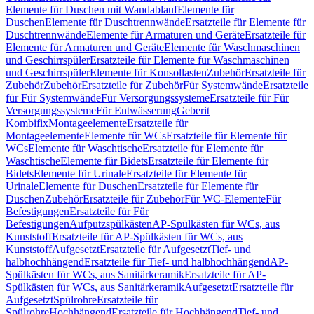
Elemente für Duschen mit Wandablauf
Elemente für
Duschen
Elemente für Duschtrennwände
Ersatzteile für Elemente für
Duschtrennwände
Elemente für Armaturen und Geräte
Ersatzteile für
Elemente für Armaturen und Geräte
Elemente für Waschmaschinen
und Geschirrspüler
Ersatzteile für Elemente für Waschmaschinen
und Geschirrspüler
Elemente für Konsollasten
Zubehör
Ersatzteile für
Zubehör
Zubehör
Ersatzteile für Zubehör
Für Systemwände
Ersatzteile
für Für Systemwände
Für Versorgungssysteme
Ersatzteile für Für
Versorgungssysteme
Für Entwässerung
Geberit
Kombifix
Montageelemente
Ersatzteile für
Montageelemente
Elemente für WCs
Ersatzteile für Elemente für
WCs
Elemente für Waschtische
Ersatzteile für Elemente für
Waschtische
Elemente für Bidets
Ersatzteile für Elemente für
Bidets
Elemente für Urinale
Ersatzteile für Elemente für
Urinale
Elemente für Duschen
Ersatzteile für Elemente für
Duschen
Zubehör
Ersatzteile für Zubehör
Für WC-Elemente
Für
Befestigungen
Ersatzteile für Für
Befestigungen
Aufputzspülkästen
AP-Spülkästen für WCs, aus
Kunststoff
Ersatzteile für AP-Spülkästen für WCs, aus
Kunststoff
Aufgesetzt
Ersatzteile für Aufgesetzt
Tief- und
halbhochhängend
Ersatzteile für Tief- und halbhochhängend
AP-
Spülkästen für WCs, aus Sanitärkeramik
Ersatzteile für AP-
Spülkästen für WCs, aus Sanitärkeramik
Aufgesetzt
Ersatzteile für
Aufgesetzt
Spülrohre
Ersatzteile für
Spülrohre
Hochhängend
Ersatzteile für Hochhängend
Tief- und