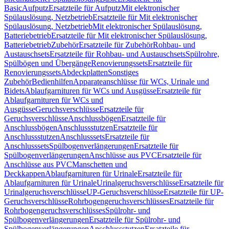
Basic
Aufputz
Ersatzteile für Aufputz
Mit elektronischer
Spülauslösung, Netzbetrieb
Ersatzteile für Mit elektronischer
Spülauslösung, Netzbetrieb
Mit elektronischer Spülauslösung,
Batteriebetrieb
Ersatzteile für Mit elektronischer Spülauslösung,
Batteriebetrieb
Zubehör
Ersatzteile für Zubehör
Rohbau- und
Austauschsets
Ersatzteile für Rohbau- und Austauschsets
Spülrohre,
Spülbögen und Übergänge
Renovierungssets
Ersatzteile für
Renovierungssets
Abdeckplatten
Sonstiges
Zubehör
Bedienhilfen
Apparateanschlüsse für WCs, Urinale und
Bidets
Ablaufgarnituren für WCs und Ausgüsse
Ersatzteile für
Ablaufgarnituren für WCs und
Ausgüsse
Geruchsverschlüsse
Ersatzteile für
Geruchsverschlüsse
Anschlussbögen
Ersatzteile für
Anschlussbögen
Anschlussstutzen
Ersatzteile für
Anschlussstutzen
Anschlusssets
Ersatzteile für
Anschlusssets
Spülbogenverlängerungen
Ersatzteile für
Spülbogenverlängerungen
Anschlüsse aus PVC
Ersatzteile für
Anschlüsse aus PVC
Manschetten und
Deckkappen
Ablaufgarnituren für Urinale
Ersatzteile für
Ablaufgarnituren für Urinale
Urinalgeruchsverschlüsse
Ersatzteile für
Urinalgeruchsverschlüsse
UP-Geruchsverschlüsse
Ersatzteile für UP-
Geruchsverschlüsse
Rohrbogengeruchsverschlüsses
Ersatzteile für
Rohrbogengeruchsverschlüsses
Spülrohr- und
Spülbogenverlängerungen
Ersatzteile für Spülrohr- und
Spülbogenverlängerungen
Anschlussstutzen
Ersatzteile für