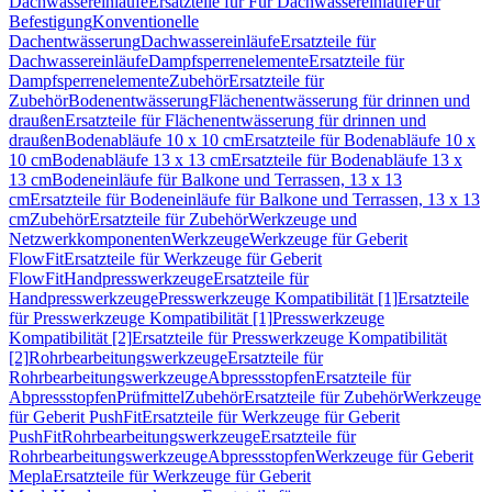
Dachwassereinläufe
Ersatzteile für Für Dachwassereinläufe
Für
Befestigung
Konventionelle
Dachentwässerung
Dachwassereinläufe
Ersatzteile für
Dachwassereinläufe
Dampfsperrenelemente
Ersatzteile für
Dampfsperrenelemente
Zubehör
Ersatzteile für
Zubehör
Bodenentwässerung
Flächenentwässerung für drinnen und
draußen
Ersatzteile für Flächenentwässerung für drinnen und
draußen
Bodenabläufe 10 x 10 cm
Ersatzteile für Bodenabläufe 10 x
10 cm
Bodenabläufe 13 x 13 cm
Ersatzteile für Bodenabläufe 13 x
13 cm
Bodeneinläufe für Balkone und Terrassen, 13 x 13
cm
Ersatzteile für Bodeneinläufe für Balkone und Terrassen, 13 x 13
cm
Zubehör
Ersatzteile für Zubehör
Werkzeuge und
Netzwerkkomponenten
Werkzeuge
Werkzeuge für Geberit
FlowFit
Ersatzteile für Werkzeuge für Geberit
FlowFit
Handpresswerkzeuge
Ersatzteile für
Handpresswerkzeuge
Presswerkzeuge Kompatibilität [1]
Ersatzteile
für Presswerkzeuge Kompatibilität [1]
Presswerkzeuge
Kompatibilität [2]
Ersatzteile für Presswerkzeuge Kompatibilität
[2]
Rohrbearbeitungswerkzeuge
Ersatzteile für
Rohrbearbeitungswerkzeuge
Abpressstopfen
Ersatzteile für
Abpressstopfen
Prüfmittel
Zubehör
Ersatzteile für Zubehör
Werkzeuge
für Geberit PushFit
Ersatzteile für Werkzeuge für Geberit
PushFit
Rohrbearbeitungswerkzeuge
Ersatzteile für
Rohrbearbeitungswerkzeuge
Abpressstopfen
Werkzeuge für Geberit
Mepla
Ersatzteile für Werkzeuge für Geberit