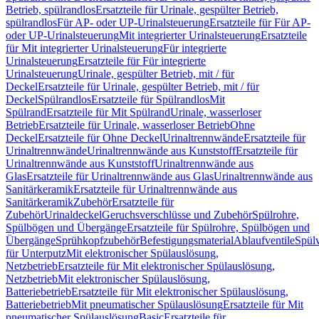
Betrieb, spülrandlos
Ersatzteile für Urinale, gespülter Betrieb,
spülrandlos
Für AP- oder UP-Urinalsteuerung
Ersatzteile für Für AP-
oder UP-Urinalsteuerung
Mit integrierter Urinalsteuerung
Ersatzteile
für Mit integrierter Urinalsteuerung
Für integrierte
Urinalsteuerung
Ersatzteile für Für integrierte
Urinalsteuerung
Urinale, gespülter Betrieb, mit / für
Deckel
Ersatzteile für Urinale, gespülter Betrieb, mit / für
Deckel
Spülrandlos
Ersatzteile für Spülrandlos
Mit
Spülrand
Ersatzteile für Mit Spülrand
Urinale, wasserloser
Betrieb
Ersatzteile für Urinale, wasserloser Betrieb
Ohne
Deckel
Ersatzteile für Ohne Deckel
Urinaltrennwände
Ersatzteile für
Urinaltrennwände
Urinaltrennwände aus Kunststoff
Ersatzteile für
Urinaltrennwände aus Kunststoff
Urinaltrennwände aus
Glas
Ersatzteile für Urinaltrennwände aus Glas
Urinaltrennwände aus
Sanitärkeramik
Ersatzteile für Urinaltrennwände aus
Sanitärkeramik
Zubehör
Ersatzteile für
Zubehör
Urinaldeckel
Geruchsverschlüsse und Zubehör
Spülrohre,
Spülbögen und Übergänge
Ersatzteile für Spülrohre, Spülbögen und
Übergänge
Sprühkopfzubehör
Befestigungsmaterial
Ablaufventile
Spülv
für Unterputz
Mit elektronischer Spülauslösung,
Netzbetrieb
Ersatzteile für Mit elektronischer Spülauslösung,
Netzbetrieb
Mit elektronischer Spülauslösung,
Batteriebetrieb
Ersatzteile für Mit elektronischer Spülauslösung,
Batteriebetrieb
Mit pneumatischer Spülauslösung
Ersatzteile für Mit
pneumatischer Spülauslösung
Basic
Ersatzteile für