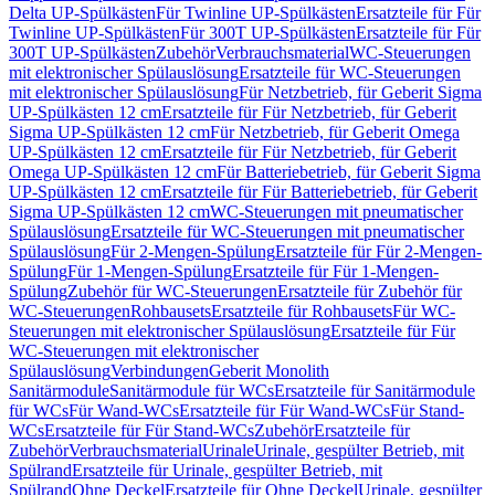
Delta UP-Spülkästen
Für Twinline UP-Spülkästen
Ersatzteile für Für
Twinline UP-Spülkästen
Für 300T UP-Spülkästen
Ersatzteile für Für
300T UP-Spülkästen
Zubehör
Verbrauchsmaterial
WC-Steuerungen
mit elektronischer Spülauslösung
Ersatzteile für WC-Steuerungen
mit elektronischer Spülauslösung
Für Netzbetrieb, für Geberit Sigma
UP-Spülkästen 12 cm
Ersatzteile für Für Netzbetrieb, für Geberit
Sigma UP-Spülkästen 12 cm
Für Netzbetrieb, für Geberit Omega
UP-Spülkästen 12 cm
Ersatzteile für Für Netzbetrieb, für Geberit
Omega UP-Spülkästen 12 cm
Für Batteriebetrieb, für Geberit Sigma
UP-Spülkästen 12 cm
Ersatzteile für Für Batteriebetrieb, für Geberit
Sigma UP-Spülkästen 12 cm
WC-Steuerungen mit pneumatischer
Spülauslösung
Ersatzteile für WC-Steuerungen mit pneumatischer
Spülauslösung
Für 2-Mengen-Spülung
Ersatzteile für Für 2-Mengen-
Spülung
Für 1-Mengen-Spülung
Ersatzteile für Für 1-Mengen-
Spülung
Zubehör für WC-Steuerungen
Ersatzteile für Zubehör für
WC-Steuerungen
Rohbausets
Ersatzteile für Rohbausets
Für WC-
Steuerungen mit elektronischer Spülauslösung
Ersatzteile für Für
WC-Steuerungen mit elektronischer
Spülauslösung
Verbindungen
Geberit Monolith
Sanitärmodule
Sanitärmodule für WCs
Ersatzteile für Sanitärmodule
für WCs
Für Wand-WCs
Ersatzteile für Für Wand-WCs
Für Stand-
WCs
Ersatzteile für Für Stand-WCs
Zubehör
Ersatzteile für
Zubehör
Verbrauchsmaterial
Urinale
Urinale, gespülter Betrieb, mit
Spülrand
Ersatzteile für Urinale, gespülter Betrieb, mit
Spülrand
Ohne Deckel
Ersatzteile für Ohne Deckel
Urinale, gespülter