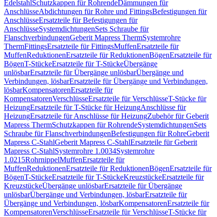
Edelstahl
Schutzkappen für Rohrende
Dämmungen für
Anschlüsse
Abdichtungen für Rohre und Fittings
Befestigungen für
Anschlüsse
Ersatzteile für Befestigungen für
Anschlüsse
Systemdichtungen
Sets Schraube für
Flanschverbindungen
Geberit Mapress Therm
Systemrohre
Therm
Fittings
Ersatzteile für Fittings
Muffen
Ersatzteile für
Muffen
Reduktionen
Ersatzteile für Reduktionen
Bögen
Ersatzteile für
Bögen
T-Stücke
Ersatzteile für T-Stücke
Übergänge
unlösbar
Ersatzteile für Übergänge unlösbar
Übergänge und
Verbindungen, lösbar
Ersatzteile für Übergänge und Verbindungen,
lösbar
Kompensatoren
Ersatzteile für
Kompensatoren
Verschlüsse
Ersatzteile für Verschlüsse
T-Stücke für
Heizung
Ersatzteile für T-Stücke für Heizung
Anschlüsse für
Heizung
Ersatzteile für Anschlüsse für Heizung
Zubehör für Geberit
Mapress Therm
Schutzkappen für Rohrende
Systemdichtungen
Sets
Schraube für Flanschverbindungen
Befestigungen für Rohre
Geberit
Mapress C-Stahl
Geberit Mapress C-Stahl
Ersatzteile für Geberit
Mapress C-Stahl
Systemrohre 1.0034
Systemrohre
1.0215
Rohrnippel
Muffen
Ersatzteile für
Muffen
Reduktionen
Ersatzteile für Reduktionen
Bögen
Ersatzteile für
Bögen
T-Stücke
Ersatzteile für T-Stücke
Kreuzstücke
Ersatzteile für
Kreuzstücke
Übergänge unlösbar
Ersatzteile für Übergänge
unlösbar
Übergänge und Verbindungen, lösbar
Ersatzteile für
Übergänge und Verbindungen, lösbar
Kompensatoren
Ersatzteile für
Kompensatoren
Verschlüsse
Ersatzteile für Verschlüsse
T-Stücke für