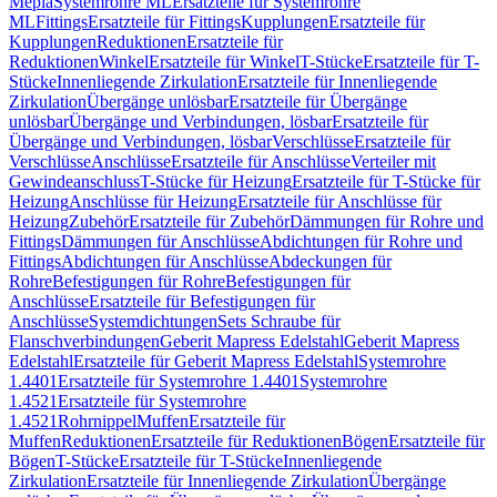
Mepla
Systemrohre ML
Ersatzteile für Systemrohre
ML
Fittings
Ersatzteile für Fittings
Kupplungen
Ersatzteile für
Kupplungen
Reduktionen
Ersatzteile für
Reduktionen
Winkel
Ersatzteile für Winkel
T-Stücke
Ersatzteile für T-
Stücke
Innenliegende Zirkulation
Ersatzteile für Innenliegende
Zirkulation
Übergänge unlösbar
Ersatzteile für Übergänge
unlösbar
Übergänge und Verbindungen, lösbar
Ersatzteile für
Übergänge und Verbindungen, lösbar
Verschlüsse
Ersatzteile für
Verschlüsse
Anschlüsse
Ersatzteile für Anschlüsse
Verteiler mit
Gewindeanschluss
T-Stücke für Heizung
Ersatzteile für T-Stücke für
Heizung
Anschlüsse für Heizung
Ersatzteile für Anschlüsse für
Heizung
Zubehör
Ersatzteile für Zubehör
Dämmungen für Rohre und
Fittings
Dämmungen für Anschlüsse
Abdichtungen für Rohre und
Fittings
Abdichtungen für Anschlüsse
Abdeckungen für
Rohre
Befestigungen für Rohre
Befestigungen für
Anschlüsse
Ersatzteile für Befestigungen für
Anschlüsse
Systemdichtungen
Sets Schraube für
Flanschverbindungen
Geberit Mapress Edelstahl
Geberit Mapress
Edelstahl
Ersatzteile für Geberit Mapress Edelstahl
Systemrohre
1.4401
Ersatzteile für Systemrohre 1.4401
Systemrohre
1.4521
Ersatzteile für Systemrohre
1.4521
Rohrnippel
Muffen
Ersatzteile für
Muffen
Reduktionen
Ersatzteile für Reduktionen
Bögen
Ersatzteile für
Bögen
T-Stücke
Ersatzteile für T-Stücke
Innenliegende
Zirkulation
Ersatzteile für Innenliegende Zirkulation
Übergänge