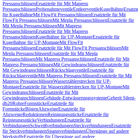
Pressanschlüssen
Ersatzteile für Mit Mapress
Pressanschlüssen
Probenahmeventile
Entleerventile
Kugelhähne
Ersatzt
für Kugelhähne
Mit FlowFit Pressanschlüssen
Ersatzteile für Mit
FlowFit Pressanschlüssen
Mit Mepla Pressanschlüssen
Ersatzteile für
Mit Mepla Pressanschlüssen
Mit Mapress
Pressanschlüssen
Ersatzteile für Mit Mapress
Pressanschlüssen
Kugelhähne für UP-Montage
Ersatzteile für
Kugelhähne für UP-Montage
Mit FlowFit
Pressanschlüssen
Ersatzteile für Mit FlowFit Pressanschlüssen
Mit
Mepla Pressanschlüssen
Ersatzteile für Mit Mepla
Pressanschlüssen
Mit Mapress Pressanschlüssen
Ersatzteile für Mit
Mapress Pressanschlüssen
Mit Gewindeanschlüssen
Ersatzteile für
Mit Gewindeanschlüssen
Rückschlagventile
Ersatzteile für
Rückschlagventile
Mit Mapress Pressanschlüssen
Ersatzteile für Mit
Mapress Pressanschlüssen
Wasserzählerstrecken für UP-
Montage
Ersatzteile für Wasserzählerstrecken für UP-Montage
Mit
Gewindeanschlüssen
Ersatzteile für Mit
Gewindeanschlüssen
Gebäude-Entwässerungssysteme
Geberit Silent-
db20
Rohre
Formstücke
Ersatzteile für
Formstücke
Bögen
Abzweige
Ersatzteile für
Abzweige
Reduktionen
Reinigungsstücke
Ersatzteile für
Reinigungsstücke
Verbindungen
Ersatzteile für
Verbindungen
Schweißverbindungen
Steckverbindungen
Ersatzteile
für Steckverbindungen
Spannverbindungen
Übergänge auf andere
Werkstoffe
Ersatzteile für Übergänge auf andere