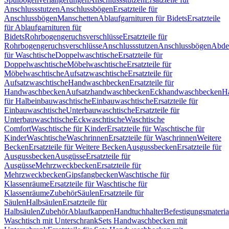
Anschlussstutzen
Anschlussbögen
Ersatzteile für
Anschlussbögen
Manschetten
Ablaufgarnituren für Bidets
Ersatzteile
für Ablaufgarnituren für
Bidets
Rohrbogengeruchsverschlüsse
Ersatzteile für
Rohrbogengeruchsverschlüsse
Anschlussstutzen
Anschlussbögen
Abde
für Waschtische
Doppelwaschtische
Ersatzteile für
Doppelwaschtische
Möbelwaschtische
Ersatzteile für
Möbelwaschtische
Aufsatzwaschtische
Ersatzteile für
Aufsatzwaschtische
Handwaschbecken
Ersatzteile für
Handwaschbecken
Aufsatzhandwaschbecken
Eckhandwaschbecken
H
für Halbeinbauwaschtische
Einbauwaschtische
Ersatzteile für
Einbauwaschtische
Unterbauwaschtische
Ersatzteile für
Unterbauwaschtische
Eckwaschtische
Waschtische
Comfort
Waschtische für Kinder
Ersatzteile für Waschtische für
Kinder
Waschtische
Waschrinnen
Ersatzteile für Waschrinnen
Weitere
Becken
Ersatzteile für Weitere Becken
Ausgussbecken
Ersatzteile für
Ausgussbecken
Ausgüsse
Ersatzteile für
Ausgüsse
Mehrzweckbecken
Ersatzteile für
Mehrzweckbecken
Gipsfangbecken
Waschtische für
Klassenräume
Ersatzteile für Waschtische für
Klassenräume
Zubehör
Säulen
Ersatzteile für
Säulen
Halbsäulen
Ersatzteile für
Halbsäulen
Zubehör
Ablaufkappen
Handtuchhalter
Befestigungsmateria
Waschtisch mit Unterschrank
Sets Handwaschbecken mit