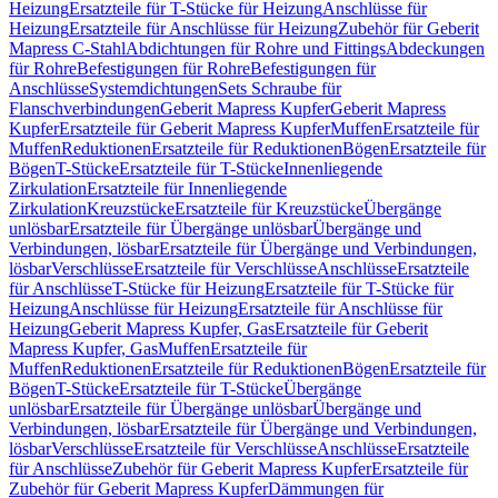
Heizung
Ersatzteile für T-Stücke für Heizung
Anschlüsse für
Heizung
Ersatzteile für Anschlüsse für Heizung
Zubehör für Geberit
Mapress C-Stahl
Abdichtungen für Rohre und Fittings
Abdeckungen
für Rohre
Befestigungen für Rohre
Befestigungen für
Anschlüsse
Systemdichtungen
Sets Schraube für
Flanschverbindungen
Geberit Mapress Kupfer
Geberit Mapress
Kupfer
Ersatzteile für Geberit Mapress Kupfer
Muffen
Ersatzteile für
Muffen
Reduktionen
Ersatzteile für Reduktionen
Bögen
Ersatzteile für
Bögen
T-Stücke
Ersatzteile für T-Stücke
Innenliegende
Zirkulation
Ersatzteile für Innenliegende
Zirkulation
Kreuzstücke
Ersatzteile für Kreuzstücke
Übergänge
unlösbar
Ersatzteile für Übergänge unlösbar
Übergänge und
Verbindungen, lösbar
Ersatzteile für Übergänge und Verbindungen,
lösbar
Verschlüsse
Ersatzteile für Verschlüsse
Anschlüsse
Ersatzteile
für Anschlüsse
T-Stücke für Heizung
Ersatzteile für T-Stücke für
Heizung
Anschlüsse für Heizung
Ersatzteile für Anschlüsse für
Heizung
Geberit Mapress Kupfer, Gas
Ersatzteile für Geberit
Mapress Kupfer, Gas
Muffen
Ersatzteile für
Muffen
Reduktionen
Ersatzteile für Reduktionen
Bögen
Ersatzteile für
Bögen
T-Stücke
Ersatzteile für T-Stücke
Übergänge
unlösbar
Ersatzteile für Übergänge unlösbar
Übergänge und
Verbindungen, lösbar
Ersatzteile für Übergänge und Verbindungen,
lösbar
Verschlüsse
Ersatzteile für Verschlüsse
Anschlüsse
Ersatzteile
für Anschlüsse
Zubehör für Geberit Mapress Kupfer
Ersatzteile für
Zubehör für Geberit Mapress Kupfer
Dämmungen für