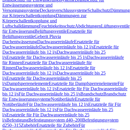
Entwässerungssysteme und
Versorgungssysteme
Deckenverschlusssysteme
Schallschutz
Dämmung
zur Körperschallentkopplung
Dämmungen zur
Körperschallentkopplung und
Luftschalldämmung
Feuchtigkeitsschutz
Abdichtungen
Lüftungsventile
für Entwässerung
Belüftungsventile
Ersatzteile für
Belüftungsventile
Geberit Pluvia
Dachentwässerung
Dachwassereinläufe
Ersatzteile für
Dachwassereinläufe
Dachwassereinläufe bis 12 l/s
Ersatzteile für
Dachwassereinläufe bis 12 l/s
Dachwassereinläufe bis 25
l/s
Ersatzteile für Dachwassereinläufe bis 25 l/s
Dachwassereinläufe
für Rinnen
Ersatzteile für Dachwassereinläufe für
Rinnen
Dachwassereinläufe bis 12 l/s
Ersatzteile für
Dachwassereinläufe bis 12 l/s
Dachwassereinläufe bis 25
l/s
Ersatzteile für Dachwassereinläufe bis 25
l/s
Dampfsperrenelemente
Ersatzteile für Dampfsperrenelemente
Für
Dachwassereinläufe bis 12 l/s
Ersatzteile für Für Dachwassereinläufe
bis 12 l/s
Für Dachwassereinläufe bis 25 l/s
Brandschutz
Brandschutz
für Entwässerungssysteme
Notüberläufe
Ersatzteile für
Notüberläufe
Für Dachwassereinläufe bis 12 l/s
Ersatzteile für Für
Dachwassereinläufe bis 12 l/s
Für Dachwassereinläufe bis 25
l/s
Ersatzteile für Für Dachwassereinläufe bis 25
l/s
Befestigung
Befestigungssystem d40–200
Befestigungssystem
d250–315
Zubehör
Ersatzteile für Zubehör
Für