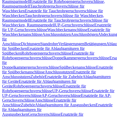
Raumsparmodell
Ersatzteile für Rohrbogengeruchsverschlüsse,
Raumsparmodell
Tauchrohrgeruchsverschlüsse für
Waschbecken
Ersatzteile für Tauchrohrgeruchsverschlüsse für
Waschbecken
Tauchrohrgeruchsverschlüsse für Waschbecken,
Raumsparmodell
Ersatzteile für Tauchrohrgeruchsverschlüsse für
Waschbecken, Raumsparmodell
UP-Geruchsverschlüsse
Ersatzteile
für UP-Geruchsverschlüsse
Waschbeckenanschlüsse
Ersatzteile für
Waschbeckenanschlüsse
Anschlussstutzen
Anschlussbögen
Abdeckung
für
Anschlüsse
Dichtungen
Standrohre
Verlängerungen
Betätigungen
Ablauf
für Spülbecken
Ersatzteile für Ablaufgarnituren für
Spülbecken
Rohrbogengeruchsverschlüsse
Ersatzteile für
Rohrbogengeruchsverschlüsse
Doppelkammergeruchsverschlüsse
Ersa
für
Doppelkammergeruchsverschlüsse
Spülbeckenanschlüsse
Ersatzteile
für Spülbeckenanschlüsse
Anschlussstutzen
Ersatzteile für
Anschlussstutzen
Zubehör
Ersatzteile für Zubehör
Ablaufgarnituren
für Geräte
Ersatzteile für Ablaufgarnituren für
Geräte
Rohrbogengeruchsverschlüsse
Ersatzteile für
Rohrbogengeruchsverschlüsse
UP-Geruchsverschlüsse
Ersatzteile für
UP-Geruchsverschlüsse
AP-Geruchsverschlüsse
Ersatzteile für AP-
Geruchsverschlüsse
Anschlüsse
Ersatzteile für
Anschlüsse
Zubehör
Ablaufgarnituren für Ausgussbecken
Ersatzteile
für Ablaufgarnituren für
Ausgussbecken
Geruchsverschlüsse
Ersatzteile für