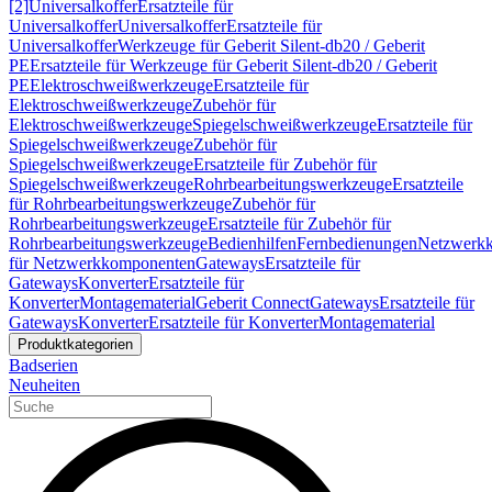
[2]
Universalkoffer
Ersatzteile für
Universalkoffer
Universalkoffer
Ersatzteile für
Universalkoffer
Werkzeuge für Geberit Silent-db20 / Geberit
PE
Ersatzteile für Werkzeuge für Geberit Silent-db20 / Geberit
PE
Elektroschweißwerkzeuge
Ersatzteile für
Elektroschweißwerkzeuge
Zubehör für
Elektroschweißwerkzeuge
Spiegelschweißwerkzeuge
Ersatzteile für
Spiegelschweißwerkzeuge
Zubehör für
Spiegelschweißwerkzeuge
Ersatzteile für Zubehör für
Spiegelschweißwerkzeuge
Rohrbearbeitungswerkzeuge
Ersatzteile
für Rohrbearbeitungswerkzeuge
Zubehör für
Rohrbearbeitungswerkzeuge
Ersatzteile für Zubehör für
Rohrbearbeitungswerkzeuge
Bedienhilfen
Fernbedienungen
Netzwerk
für Netzwerkkomponenten
Gateways
Ersatzteile für
Gateways
Konverter
Ersatzteile für
Konverter
Montagematerial
Geberit Connect
Gateways
Ersatzteile für
Gateways
Konverter
Ersatzteile für Konverter
Montagematerial
Produktkategorien
Badserien
Neuheiten