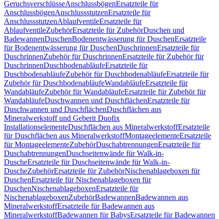
Geruchsverschlüsse
Anschlussbögen
Ersatzteile für
Anschlussbögen
Anschlussstutzen
Ersatzteile für
Anschlussstutzen
Ablaufventile
Ersatzteile für
Ablaufventile
Zubehör
Ersatzteile für Zubehör
Duschen und
Badewannen
Duschen
Bodenentwässerung für Duschen
Ersatzteile
für Bodenentwässerung für Duschen
Duschrinnen
Ersatzteile für
Duschrinnen
Zubehör für Duschrinnen
Ersatzteile für Zubehör für
Duschrinnen
Duschbodenabläufe
Ersatzteile für
Duschbodenabläufe
Zubehör für Duschbodenabläufe
Ersatzteile für
Zubehör für Duschbodenabläufe
Wandabläufe
Ersatzteile für
Wandabläufe
Zubehör für Wandabläufe
Ersatzteile für Zubehör für
Wandabläufe
Duschwannen und Duschflächen
Ersatzteile für
Duschwannen und Duschflächen
Duschflächen aus
Mineralwerkstoff und Geberit Duofix
Installationselemente
Duschflächen aus Mineralwerkstoff
Ersatzteile
für Duschflächen aus Mineralwerkstoff
Montageelemente
Ersatzteile
für Montageelemente
Zubehör
Duschabtrennungen
Ersatzteile für
Duschabtrennungen
Duschseitenwände für Walk-in-
Dusche
Ersatzteile für Duschseitenwände für Walk-in-
Dusche
Zubehör
Ersatzteile für Zubehör
Nischenablageboxen für
Duschen
Ersatzteile für Nischenablageboxen für
Duschen
Nischenablageboxen
Ersatzteile für
Nischenablageboxen
Zubehör
Badewannen
Badewannen aus
Mineralwerkstoff
Ersatzteile für Badewannen aus
Mineralwerkstoff
Badewannen für Babys
Ersatzteile für Badewannen