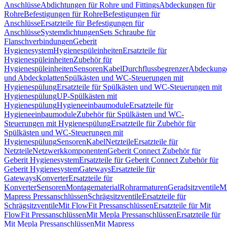
Anschlüsse
Abdichtungen für Rohre und Fittings
Abdeckungen für
Rohre
Befestigungen für Rohre
Befestigungen für
Anschlüsse
Ersatzteile für Befestigungen für
Anschlüsse
Systemdichtungen
Sets Schraube für
Flanschverbindungen
Geberit
Hygienesystem
Hygienespüleinheiten
Ersatzteile für
Hygienespüleinheiten
Zubehör für
Hygienespüleinheiten
Sensoren
Kabel
Durchflussbegrenzer
Abdeckung
und Abdeckplatten
Spülkästen und WC-Steuerungen mit
Hygienespülung
Ersatzteile für Spülkästen und WC-Steuerungen mit
Hygienespülung
UP-Spülkästen mit
Hygienespülung
Hygieneeinbaumodule
Ersatzteile für
Hygieneeinbaumodule
Zubehör für Spülkästen und WC-
Steuerungen mit Hygienespülung
Ersatzteile für Zubehör für
Spülkästen und WC-Steuerungen mit
Hygienespülung
Sensoren
Kabel
Netzteile
Ersatzteile für
Netzteile
Netzwerkkomponenten
Geberit Connect Zubehör für
Geberit Hygienesystem
Ersatzteile für Geberit Connect Zubehör für
Geberit Hygienesystem
Gateways
Ersatzteile für
Gateways
Konverter
Ersatzteile für
Konverter
Sensoren
Montagematerial
Rohrarmaturen
Geradsitzventile
Mi
Mapress Pressanschlüssen
Schrägsitzventile
Ersatzteile für
Schrägsitzventile
Mit FlowFit Pressanschlüssen
Ersatzteile für Mit
FlowFit Pressanschlüssen
Mit Mepla Pressanschlüssen
Ersatzteile für
Mit Mepla Pressanschlüssen
Mit Mapress