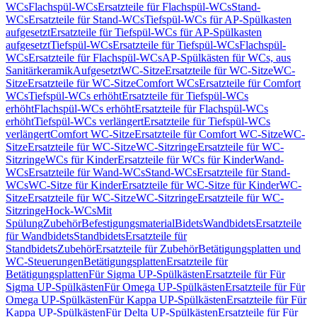
WCs
Flachspül-WCs
Ersatzteile für Flachspül-WCs
Stand-
WCs
Ersatzteile für Stand-WCs
Tiefspül-WCs für AP-Spülkasten
aufgesetzt
Ersatzteile für Tiefspül-WCs für AP-Spülkasten
aufgesetzt
Tiefspül-WCs
Ersatzteile für Tiefspül-WCs
Flachspül-
WCs
Ersatzteile für Flachspül-WCs
AP-Spülkästen für WCs, aus
Sanitärkeramik
Aufgesetzt
WC-Sitze
Ersatzteile für WC-Sitze
WC-
Sitze
Ersatzteile für WC-Sitze
Comfort WCs
Ersatzteile für Comfort
WCs
Tiefspül-WCs erhöht
Ersatzteile für Tiefspül-WCs
erhöht
Flachspül-WCs erhöht
Ersatzteile für Flachspül-WCs
erhöht
Tiefspül-WCs verlängert
Ersatzteile für Tiefspül-WCs
verlängert
Comfort WC-Sitze
Ersatzteile für Comfort WC-Sitze
WC-
Sitze
Ersatzteile für WC-Sitze
WC-Sitzringe
Ersatzteile für WC-
Sitzringe
WCs für Kinder
Ersatzteile für WCs für Kinder
Wand-
WCs
Ersatzteile für Wand-WCs
Stand-WCs
Ersatzteile für Stand-
WCs
WC-Sitze für Kinder
Ersatzteile für WC-Sitze für Kinder
WC-
Sitze
Ersatzteile für WC-Sitze
WC-Sitzringe
Ersatzteile für WC-
Sitzringe
Hock-WCs
Mit
Spülung
Zubehör
Befestigungsmaterial
Bidets
Wandbidets
Ersatzteile
für Wandbidets
Standbidets
Ersatzteile für
Standbidets
Zubehör
Ersatzteile für Zubehör
Betätigungsplatten und
WC-Steuerungen
Betätigungsplatten
Ersatzteile für
Betätigungsplatten
Für Sigma UP-Spülkästen
Ersatzteile für Für
Sigma UP-Spülkästen
Für Omega UP-Spülkästen
Ersatzteile für Für
Omega UP-Spülkästen
Für Kappa UP-Spülkästen
Ersatzteile für Für
Kappa UP-Spülkästen
Für Delta UP-Spülkästen
Ersatzteile für Für