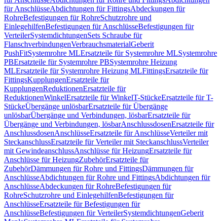
für Anschlüsse
Abdichtungen für Fittings
Abdeckungen für
Rohre
Befestigungen für Rohre
Schutzrohre und
Einlegehilfen
Befestigungen für Anschlüsse
Befestigungen für
Verteiler
Systemdichtungen
Sets Schraube für
Flanschverbindungen
Verbrauchsmaterial
Geberit
PushFit
Systemrohre ML
Ersatzteile für Systemrohre ML
Systemrohre
PB
Ersatzteile für Systemrohre PB
Systemrohre Heizung
ML
Ersatzteile für Systemrohre Heizung ML
Fittings
Ersatzteile für
Fittings
Kupplungen
Ersatzteile für
Kupplungen
Reduktionen
Ersatzteile für
Reduktionen
Winkel
Ersatzteile für Winkel
T-Stücke
Ersatzteile für T-
Stücke
Übergänge unlösbar
Ersatzteile für Übergänge
unlösbar
Übergänge und Verbindungen, lösbar
Ersatzteile für
Übergänge und Verbindungen, lösbar
Anschlussdosen
Ersatzteile für
Anschlussdosen
Anschlüsse
Ersatzteile für Anschlüsse
Verteiler mit
Steckanschluss
Ersatzteile für Verteiler mit Steckanschluss
Verteiler
mit Gewindeanschluss
Anschlüsse für Heizung
Ersatzteile für
Anschlüsse für Heizung
Zubehör
Ersatzteile für
Zubehör
Dämmungen für Rohre und Fittings
Dämmungen für
Anschlüsse
Abdichtungen für Rohre und Fittings
Abdichtungen für
Anschlüsse
Abdeckungen für Rohre
Befestigungen für
Rohre
Schutzrohre und Einlegehilfen
Befestigungen für
Anschlüsse
Ersatzteile für Befestigungen für
Anschlüsse
Befestigungen für Verteiler
Systemdichtungen
Geberit