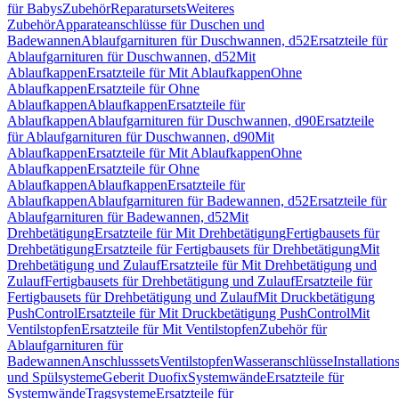
für Babys
Zubehör
Reparatursets
Weiteres
Zubehör
Apparateanschlüsse für Duschen und
Badewannen
Ablaufgarnituren für Duschwannen, d52
Ersatzteile für
Ablaufgarnituren für Duschwannen, d52
Mit
Ablaufkappen
Ersatzteile für Mit Ablaufkappen
Ohne
Ablaufkappen
Ersatzteile für Ohne
Ablaufkappen
Ablaufkappen
Ersatzteile für
Ablaufkappen
Ablaufgarnituren für Duschwannen, d90
Ersatzteile
für Ablaufgarnituren für Duschwannen, d90
Mit
Ablaufkappen
Ersatzteile für Mit Ablaufkappen
Ohne
Ablaufkappen
Ersatzteile für Ohne
Ablaufkappen
Ablaufkappen
Ersatzteile für
Ablaufkappen
Ablaufgarnituren für Badewannen, d52
Ersatzteile für
Ablaufgarnituren für Badewannen, d52
Mit
Drehbetätigung
Ersatzteile für Mit Drehbetätigung
Fertigbausets für
Drehbetätigung
Ersatzteile für Fertigbausets für Drehbetätigung
Mit
Drehbetätigung und Zulauf
Ersatzteile für Mit Drehbetätigung und
Zulauf
Fertigbausets für Drehbetätigung und Zulauf
Ersatzteile für
Fertigbausets für Drehbetätigung und Zulauf
Mit Druckbetätigung
PushControl
Ersatzteile für Mit Druckbetätigung PushControl
Mit
Ventilstopfen
Ersatzteile für Mit Ventilstopfen
Zubehör für
Ablaufgarnituren für
Badewannen
Anschlusssets
Ventilstopfen
Wasseranschlüsse
Installation
und Spülsysteme
Geberit Duofix
Systemwände
Ersatzteile für
Systemwände
Tragsysteme
Ersatzteile für