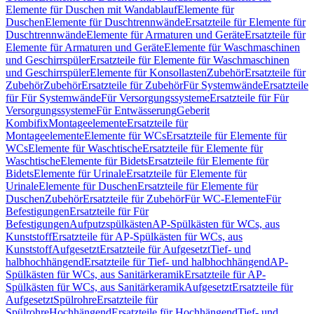
Elemente für Duschen mit Wandablauf
Elemente für
Duschen
Elemente für Duschtrennwände
Ersatzteile für Elemente für
Duschtrennwände
Elemente für Armaturen und Geräte
Ersatzteile für
Elemente für Armaturen und Geräte
Elemente für Waschmaschinen
und Geschirrspüler
Ersatzteile für Elemente für Waschmaschinen
und Geschirrspüler
Elemente für Konsollasten
Zubehör
Ersatzteile für
Zubehör
Zubehör
Ersatzteile für Zubehör
Für Systemwände
Ersatzteile
für Für Systemwände
Für Versorgungssysteme
Ersatzteile für Für
Versorgungssysteme
Für Entwässerung
Geberit
Kombifix
Montageelemente
Ersatzteile für
Montageelemente
Elemente für WCs
Ersatzteile für Elemente für
WCs
Elemente für Waschtische
Ersatzteile für Elemente für
Waschtische
Elemente für Bidets
Ersatzteile für Elemente für
Bidets
Elemente für Urinale
Ersatzteile für Elemente für
Urinale
Elemente für Duschen
Ersatzteile für Elemente für
Duschen
Zubehör
Ersatzteile für Zubehör
Für WC-Elemente
Für
Befestigungen
Ersatzteile für Für
Befestigungen
Aufputzspülkästen
AP-Spülkästen für WCs, aus
Kunststoff
Ersatzteile für AP-Spülkästen für WCs, aus
Kunststoff
Aufgesetzt
Ersatzteile für Aufgesetzt
Tief- und
halbhochhängend
Ersatzteile für Tief- und halbhochhängend
AP-
Spülkästen für WCs, aus Sanitärkeramik
Ersatzteile für AP-
Spülkästen für WCs, aus Sanitärkeramik
Aufgesetzt
Ersatzteile für
Aufgesetzt
Spülrohre
Ersatzteile für
Spülrohre
Hochhängend
Ersatzteile für Hochhängend
Tief- und