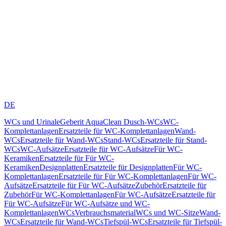
DE
WCs und Urinale
Geberit AquaClean Dusch-WCs
WC-
Komplettanlagen
Ersatzteile für WC-Komplettanlagen
Wand-
WCs
Ersatzteile für Wand-WCs
Stand-WCs
Ersatzteile für Stand-
WCs
WC-Aufsätze
Ersatzteile für WC-Aufsätze
Für WC-
Keramiken
Ersatzteile für Für WC-
Keramiken
Designplatten
Ersatzteile für Designplatten
Für WC-
Komplettanlagen
Ersatzteile für Für WC-Komplettanlagen
Für WC-
Aufsätze
Ersatzteile für Für WC-Aufsätze
Zubehör
Ersatzteile für
Zubehör
Für WC-Komplettanlagen
Für WC-Aufsätze
Ersatzteile für
Für WC-Aufsätze
Für WC-Aufsätze und WC-
Komplettanlagen
WCs
Verbrauchsmaterial
WCs und WC-Sitze
Wand-
WCs
Ersatzteile für Wand-WCs
Tiefspül-WCs
Ersatzteile für Tiefspül-