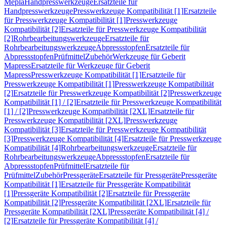
Mepla
Handpresswerkzeuge
Ersatzteile für
Handpresswerkzeuge
Presswerkzeuge Kompatibilität [1]
Ersatzteile
für Presswerkzeuge Kompatibilität [1]
Presswerkzeuge
Kompatibilität [2]
Ersatzteile für Presswerkzeuge Kompatibilität
[2]
Rohrbearbeitungswerkzeuge
Ersatzteile für
Rohrbearbeitungswerkzeuge
Abpressstopfen
Ersatzteile für
Abpressstopfen
Prüfmittel
Zubehör
Werkzeuge für Geberit
Mapress
Ersatzteile für Werkzeuge für Geberit
Mapress
Presswerkzeuge Kompatibilität [1]
Ersatzteile für
Presswerkzeuge Kompatibilität [1]
Presswerkzeuge Kompatibilität
[2]
Ersatzteile für Presswerkzeuge Kompatibilität [2]
Presswerkzeuge
Kompatibilität [1] / [2]
Ersatzteile für Presswerkzeuge Kompatibilität
[1] / [2]
Presswerkzeuge Kompatibilität [2XL]
Ersatzteile für
Presswerkzeuge Kompatibilität [2XL]
Presswerkzeuge
Kompatibilität [3]
Ersatzteile für Presswerkzeuge Kompatibilität
[3]
Presswerkzeuge Kompatibilität [4]
Ersatzteile für Presswerkzeuge
Kompatibilität [4]
Rohrbearbeitungswerkzeuge
Ersatzteile für
Rohrbearbeitungswerkzeuge
Abpressstopfen
Ersatzteile für
Abpressstopfen
Prüfmittel
Ersatzteile für
Prüfmittel
Zubehör
Pressgeräte
Ersatzteile für Pressgeräte
Pressgeräte
Kompatibilität [1]
Ersatzteile für Pressgeräte Kompatibilität
[1]
Pressgeräte Kompatibilität [2]
Ersatzteile für Pressgeräte
Kompatibilität [2]
Pressgeräte Kompatibilität [2XL]
Ersatzteile für
Pressgeräte Kompatibilität [2XL]
Pressgeräte Kompatibilität [4] /
[2]
Ersatzteile für Pressgeräte Kompatibilität [4] /