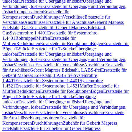
unlösbar
Ersatzteile für Übergänge unlösbar
Übergänge und
Verbindungen, lösbar
Ersatzteile für Übergänge und Verbindungen,
lösbar
Kompensatoren
Ersatzteile für
Kompensatoren
Durchführungen
Verschlüsse
Ersatzteile für
Verschlüsse
Anschlüsse
Ersatzteile für Anschlüsse
Geberit Mapress
Edelstahl, Gas
Ersatzteile für Geberit Mapress Edelstahl,
Gas
Systemrohre 1.4401
Ersatzteile für Systemrohre
1.4401
Rohrnippel
Muffen
Ersatzteile für
Muffen
Reduktionen
Ersatzteile für Reduktionen
Bögen
Ersatzteile für
Bögen
T-Stücke
Ersatzteile für T-Stücke
Übergänge
unlösbar
Ersatzteile für Übergänge unlösbar
Übergänge und
Verbindungen, lösbar
Ersatzteile für Übergänge und Verbindungen,
lösbar
Verschlüsse
Ersatzteile für Verschlüsse
Anschlüsse
Ersatzteile
für Anschlüsse
Geberit Mapress Edelstahl, LABS-frei
Ersatzteile für
Geberit Mapress Edelstahl, LABS-frei
Systemrohre
1.4401
Ersatzteile für Systemrohre 1.4401
Systemrohre
1.4521
Ersatzteile für Systemrohre 1.4521
Muffen
Ersatzteile für
Muffen
Reduktionen
Ersatzteile für Reduktionen
Bögen
Ersatzteile für
Bögen
T-Stücke
Ersatzteile für T-Stücke
Übergänge
unlösbar
Ersatzteile für Übergänge unlösbar
Übergänge und
Verbindungen, lösbar
Ersatzteile für Übergänge und Verbindungen,
lösbar
Verschlüsse
Ersatzteile für Verschlüsse
Anschlüsse
Ersatzteile
für Anschlüsse
Kompensatoren
Ersatzteile für
Kompensatoren
Durchführungen
Zubehör für Geberit Mapress
Edelstahl
Ersatzteile für Zubehör für Geberit Mapress