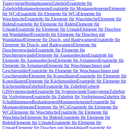
Tragsysteme
Beplankungen
Zubehör
Ersatzteile für
Zubehör
Montageelemente
Ersatzteile für Montageelemente
Elemente
für WCs
Ersatzteile für Elemente für WCs
Elemente für
Waschtische
Ersatzteile für Elemente für Waschtische
Elemente für
Bidets
Ersatzteile für Elemente für Bidets
Elemente für
Urinale
Ersatzteile für Elemente für Urinale
Elemente für Duschen
mit Wandablauf
Ersatzteile für Elemente für Duschen mit
Wandablauf
Elemente für Dusch- und Badewannen
Ersatzteile für
Elemente für Dusch- und Badewannen
Elemente für
Duschtrennwände
Ersatzteile für Elemente für
Duschtrennwände
Elemente für Ausgussbecken
Ersatzteile für
Elemente für Ausgussbecken
Elemente für Armaturen
Ersatzteile für
Elemente für Armaturen
Elemente für Waschmaschinen und
Geschirrspüler
Ersatzteile für Elemente für Waschmaschinen und
Geschirrspüler
Elemente für Konsollasten
Ersatzteile für Elemente für
Konsollasten
Elemente für Küchenspülen
Ersatzteile für Elemente für
Küchenspülen
Zubehör
Ersatzteile für Zubehör
Geberit
GIS
Systemwände
Ersatzteile für Systemwände
Tragsysteme
Zubehör
für Vorfertigung
Ersatzteile für Zubehör für Vorfertigung
Zubehör für
Schalldämmung
Beplankungen
Montageelemente
Ersatzteile für
Montageelemente
Elemente für WCs
Ersatzteile für Elemente für
WCs
Elemente für Waschtische
Ersatzteile für Elemente für
Waschtische
Elemente für Bidets
Ersatzteile für Elemente für
Bidets
Elemente für Urinale
Ersatzteile für Elemente für
Urinale
Elemente für Duschen mit Wandablauf
Ersatzteile für