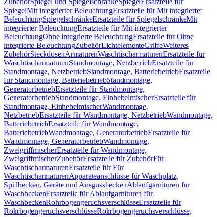
Zubehör
Spiegel und Spiegelschränke
Spiegel
Ersatzteile für
Spiegel
Mit integrierter Beleuchtung
Ersatzteile für Mit integrierter
Beleuchtung
Spiegelschränke
Ersatzteile für Spiegelschränke
Mit
integrierter Beleuchtung
Ersatzteile für Mit integrierter
Beleuchtung
Ohne integrierte Beleuchtung
Ersatzteile für Ohne
integrierte Beleuchtung
Zubehör
Lichtelemente
Griffe
Weiteres
Zubehör
Steckdosen
Armaturen
Waschtischarmaturen
Ersatzteile für
Waschtischarmaturen
Standmontage, Netzbetrieb
Ersatzteile für
Standmontage, Netzbetrieb
Standmontage, Batteriebetrieb
Ersatzteile
für Standmontage, Batteriebetrieb
Standmontage,
Generatorbetrieb
Ersatzteile für Standmontage,
Generatorbetrieb
Standmontage, Einhebelmischer
Ersatzteile für
Standmontage, Einhebelmischer
Wandmontage,
Netzbetrieb
Ersatzteile für Wandmontage, Netzbetrieb
Wandmontage,
Batteriebetrieb
Ersatzteile für Wandmontage,
Batteriebetrieb
Wandmontage, Generatorbetrieb
Ersatzteile für
Wandmontage, Generatorbetrieb
Wandmontage,
Zweigriffmischer
Ersatzteile für Wandmontage,
Zweigriffmischer
Zubehör
Ersatzteile für Zubehör
Für
Waschtischarmaturen
Ersatzteile für Für
Waschtischarmaturen
Apparateanschlüsse für Waschplatz,
Spülbecken, Geräte und Ausgussbecken
Ablaufgarnituren für
Waschbecken
Ersatzteile für Ablaufgarnituren für
Waschbecken
Rohrbogengeruchsverschlüsse
Ersatzteile für
Rohrbogengeruchsverschlüsse
Rohrbogengeruchsverschlüsse,