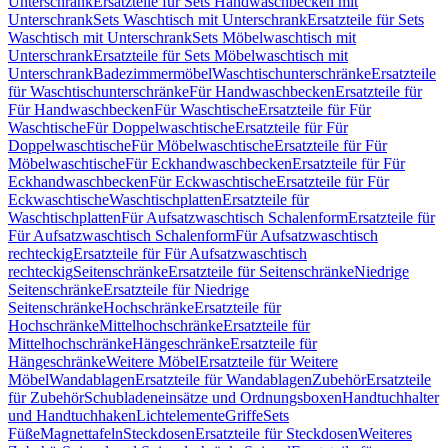
Unterschrank
Ersatzteile für Sets Handwaschbecken mit
Unterschrank
Sets Waschtisch mit Unterschrank
Ersatzteile für Sets
Waschtisch mit Unterschrank
Sets Möbelwaschtisch mit
Unterschrank
Ersatzteile für Sets Möbelwaschtisch mit
Unterschrank
Badezimmermöbel
Waschtischunterschränke
Ersatzteile
für Waschtischunterschränke
Für Handwaschbecken
Ersatzteile für
Für Handwaschbecken
Für Waschtische
Ersatzteile für Für
Waschtische
Für Doppelwaschtische
Ersatzteile für Für
Doppelwaschtische
Für Möbelwaschtische
Ersatzteile für Für
Möbelwaschtische
Für Eckhandwaschbecken
Ersatzteile für Für
Eckhandwaschbecken
Für Eckwaschtische
Ersatzteile für Für
Eckwaschtische
Waschtischplatten
Ersatzteile für
Waschtischplatten
Für Aufsatzwaschtisch Schalenform
Ersatzteile für
Für Aufsatzwaschtisch Schalenform
Für Aufsatzwaschtisch
rechteckig
Ersatzteile für Für Aufsatzwaschtisch
rechteckig
Seitenschränke
Ersatzteile für Seitenschränke
Niedrige
Seitenschränke
Ersatzteile für Niedrige
Seitenschränke
Hochschränke
Ersatzteile für
Hochschränke
Mittelhochschränke
Ersatzteile für
Mittelhochschränke
Hängeschränke
Ersatzteile für
Hängeschränke
Weitere Möbel
Ersatzteile für Weitere
Möbel
Wandablagen
Ersatzteile für Wandablagen
Zubehör
Ersatzteile
für Zubehör
Schubladeneinsätze und Ordnungsboxen
Handtuchhalter
und Handtuchhaken
Lichtelemente
Griffe
Sets
Füße
Magnettafeln
Steckdosen
Ersatzteile für Steckdosen
Weiteres