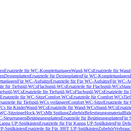
en
Ersatzteile für WC-Komplettanlagen
Wand-WCs
Ersatzteile für Wa
ken
Designplatten
Ersatzteile für Designplatten
Für WC-Komplettanlagen
tanlagen
Für WC-Aufsätze
Ersatzteile für Für WC-Aufsätze
Für WC-Au
eile für Tiefspül-WCs
Flachspül-WCs
Ersatzteile für Flachspül-WCs
Stan
iefspül-WCs
Ersatzteile für Tiefspül-WCs
Flachspül-WCs
Ersatzteile fü
Ersatzteile für WC-Sitze
Comfort WCs
Ersatzteile für Comfort WCs
Tie
rsatzteile für Tiefspül-WCs verlängert
Comfort WC-Sitze
Ersatzteile fü
WCs für Kinder
Wand-WCs
Ersatzteile für Wand-WCs
Stand-WCs
Ersatzt
r WC-Sitzringe
Hock-WCs
Mit Spülung
Zubehör
Befestigungsmaterial
Bide
C-Steuerungen
Betätigungsplatten
Ersatzteile für Betätigungsplatten
Für 
Kappa UP-Spülkästen
Ersatzteile für Für Kappa UP-Spülkästen
Für Delt
P-Spülkästen
Ersatzteile für Für 300T UP-Spülkästen
Zubehör
Verbrauc