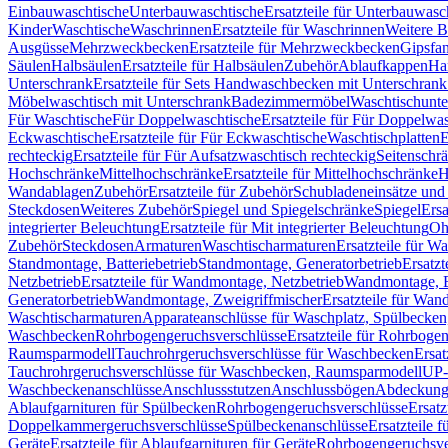
Einbauwaschtische
Unterbauwaschtische
Ersatzteile für Unterbauwasc
Kinder
Waschtische
Waschrinnen
Ersatzteile für Waschrinnen
Weitere 
Ausgüsse
Mehrzweckbecken
Ersatzteile für Mehrzweckbecken
Gipsfa
Säulen
Halbsäulen
Ersatzteile für Halbsäulen
Zubehör
Ablaufkappen
Ha
Unterschrank
Ersatzteile für Sets Handwaschbecken mit Unterschrank
Möbelwaschtisch mit Unterschrank
Badezimmermöbel
Waschtischunte
Für Waschtische
Für Doppelwaschtische
Ersatzteile für Für Doppelwa
Eckwaschtische
Ersatzteile für Für Eckwaschtische
Waschtischplatten
E
rechteckig
Ersatzteile für Für Aufsatzwaschtisch rechteckig
Seitenschr
Hochschränke
Mittelhochschränke
Ersatzteile für Mittelhochschränke
H
Wandablagen
Zubehör
Ersatzteile für Zubehör
Schubladeneinsätze un
Steckdosen
Weiteres Zubehör
Spiegel und Spiegelschränke
Spiegel
Ersa
integrierter Beleuchtung
Ersatzteile für Mit integrierter Beleuchtung
Oh
Zubehör
Steckdosen
Armaturen
Waschtischarmaturen
Ersatzteile für W
Standmontage, Batteriebetrieb
Standmontage, Generatorbetrieb
Ersatzt
Netzbetrieb
Ersatzteile für Wandmontage, Netzbetrieb
Wandmontage, Ba
Generatorbetrieb
Wandmontage, Zweigriffmischer
Ersatzteile für Wa
Waschtischarmaturen
Apparateanschlüsse für Waschplatz, Spülbecke
Waschbecken
Rohrbogengeruchsverschlüsse
Ersatzteile für Rohrboge
Raumsparmodell
Tauchrohrgeruchsverschlüsse für Waschbecken
Ersat
Tauchrohrgeruchsverschlüsse für Waschbecken, Raumsparmodell
UP-
Waschbeckenanschlüsse
Anschlussstutzen
Anschlussbögen
Abdeckung
Ablaufgarnituren für Spülbecken
Rohrbogengeruchsverschlüsse
Ersatz
Doppelkammergeruchsverschlüsse
Spülbeckenanschlüsse
Ersatzteile 
Geräte
Ersatzteile für Ablaufgarnituren für Geräte
Rohrbogengeruchsve