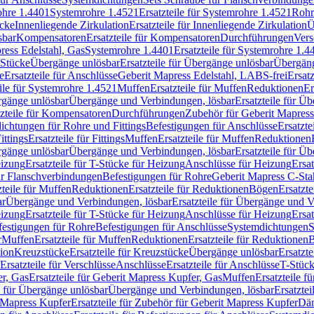
rohre 1.4401
Systemrohre 1.4521
Ersatzteile für Systemrohre 1.4521
Rohr
ücke
Innenliegende Zirkulation
Ersatzteile für Innenliegende Zirkulation
Ü
sbar
Kompensatoren
Ersatzteile für Kompensatoren
Durchführungen
Vers
press Edelstahl, Gas
Systemrohre 1.4401
Ersatzteile für Systemrohre 1.4
-Stücke
Übergänge unlösbar
Ersatzteile für Übergänge unlösbar
Übergäng
e
Ersatzteile für Anschlüsse
Geberit Mapress Edelstahl, LABS-frei
Ersat
eile für Systemrohre 1.4521
Muffen
Ersatzteile für Muffen
Reduktionen
Er
ergänge unlösbar
Übergänge und Verbindungen, lösbar
Ersatzteile für Ü
tzteile für Kompensatoren
Durchführungen
Zubehör für Geberit Mapress
ichtungen für Rohre und Fittings
Befestigungen für Anschlüsse
Ersatzte
ittings
Ersatzteile für Fittings
Muffen
Ersatzteile für Muffen
Reduktionen
ergänge unlösbar
Übergänge und Verbindungen, lösbar
Ersatzteile für Ü
eizung
Ersatzteile für T-Stücke für Heizung
Anschlüsse für Heizung
Ersat
ür Flanschverbindungen
Befestigungen für Rohre
Geberit Mapress C-Sta
zteile für Muffen
Reduktionen
Ersatzteile für Reduktionen
Bögen
Ersatzte
ar
Übergänge und Verbindungen, lösbar
Ersatzteile für Übergänge und 
eizung
Ersatzteile für T-Stücke für Heizung
Anschlüsse für Heizung
Ersat
festigungen für Rohre
Befestigungen für Anschlüsse
Systemdichtungen
S
r
Muffen
Ersatzteile für Muffen
Reduktionen
Ersatzteile für Reduktionen
tion
Kreuzstücke
Ersatzteile für Kreuzstücke
Übergänge unlösbar
Ersatzt
Ersatzteile für Verschlüsse
Anschlüsse
Ersatzteile für Anschlüsse
T-Stück
r, Gas
Ersatzteile für Geberit Mapress Kupfer, Gas
Muffen
Ersatzteile f
e für Übergänge unlösbar
Übergänge und Verbindungen, lösbar
Ersatzte
 Mapress Kupfer
Ersatzteile für Zubehör für Geberit Mapress Kupfer
Däm