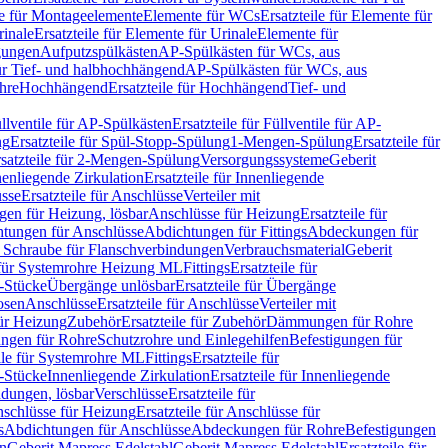
le für Montageelemente
Elemente für WCs
Ersatzteile für Elemente für
rinale
Ersatzteile für Elemente für Urinale
Elemente für
igungen
Aufputzspülkästen
AP-Spülkästen für WCs, aus
für Tief- und halbhochhängend
AP-Spülkästen für WCs, aus
ohre
Hochhängend
Ersatzteile für Hochhängend
Tief- und
llventile für AP-Spülkästen
Ersatzteile für Füllventile für AP-
ng
Ersatzteile für Spül-Stopp-Spülung
1-Mengen-Spülung
Ersatzteile für
satzteile für 2-Mengen-Spülung
Versorgungssysteme
Geberit
nenliegende Zirkulation
Ersatzteile für Innenliegende
sse
Ersatzteile für Anschlüsse
Verteiler mit
en für Heizung, lösbar
Anschlüsse für Heizung
Ersatzteile für
tungen für Anschlüsse
Abdichtungen für Fittings
Abdeckungen für
s Schraube für Flanschverbindungen
Verbrauchsmaterial
Geberit
e für Systemrohre Heizung ML
Fittings
Ersatzteile für
T-Stücke
Übergänge unlösbar
Ersatzteile für Übergänge
osen
Anschlüsse
Ersatzteile für Anschlüsse
Verteiler mit
für Heizung
Zubehör
Ersatzteile für Zubehör
Dämmungen für Rohre
ungen für Rohre
Schutzrohre und Einlegehilfen
Befestigungen für
ile für Systemrohre ML
Fittings
Ersatzteile für
T-Stücke
Innenliegende Zirkulation
Ersatzteile für Innenliegende
ndungen, lösbar
Verschlüsse
Ersatzteile für
schlüsse für Heizung
Ersatzteile für Anschlüsse für
s
Abdichtungen für Anschlüsse
Abdeckungen für Rohre
Befestigungen
en
Geberit Mapress Edelstahl
Geberit Mapress Edelstahl
Ersatzteile für