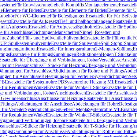
ssysteme
Für Entwässerung
Geberit Kombifix
Montageelemente
Ersatztei
he
Elemente für Bidets
Ersatzteile für Elemente für Bidets
Elemente für U
 Zubehör
Für WC-Elemente
Für Befestigungen
Ersatzteile für Für Befest
esetzt
Ersatzteile für Aufgesetzt
Tief- und halbhochhängend
Ersatzteile 
amik
Aufgesetzt
Ersatzteile für Aufgesetzt
Spülrohre
Ersatzteile für Spülr
le für Anschlüsse
Dichtungen
Manschetten
Nippel, Rosetten und
ohre
Zubehör
Füll- und Spülventile
Füllventile
Ersatzteile für Füllventile
Fü
ür UP-Spülkästen
Spülventile
Ersatzteile für Spülventile
Spül-Stopp-Spülu
ung
Innengarnituren
Ersatzteile für Innengarnituren
2-Mengen-Spülung
Er
ttings
Ersatzteile für Fittings
Kupplungen
Reduktionen
Bögen
T-Stücke
In
Ersatzteile für Übergänge und Verbindungen, lösbar
Verschlüsse
Anschlü
iler mit Pressanschluss
T-Stücke für Heizung
Übergänge und Verbindung
ämmungen für Anschlüsse
Abdichtungen für Rohre und Fittings
Abdich
gungen für Anschlüsse
Befestigungen für Verteiler
Systemdichtungen
Set
 PB
Ersatzteile für Systemrohre PB
Systemrohre Heizung ML
Ersatzteil
le für Reduktionen
Winkel
Ersatzteile für Winkel
T-Stücke
Ersatzteile für 
nge und Verbindungen, lösbar
Anschlussdosen
Ersatzteile für Anschlussd
it Gewindeanschluss
Anschlüsse für Heizung
Ersatzteile für Anschlüsse 
Fittings
Abdichtungen für Anschlüsse
Abdeckungen für Rohre
Befestig
für Verteiler
Systemdichtungen
Geberit Mepla
Systemrohre ML
Ersatzte
le für Reduktionen
Winkel
Ersatzteile für Winkel
T-Stücke
Ersatzteile für 
rgänge und Verbindungen, lösbar
Ersatzteile für Übergänge und Verbi
deanschluss
T-Stücke für Heizung
Ersatzteile für T-Stücke für Heizung
An
ttings
Dämmungen für Anschlüsse
Abdichtungen für Rohre und Fitting
für Anschlüsse
Systemdichtungen
Sets Schraube für Flanschverbindung