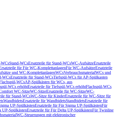
nd-WCs
Stand-WCs
Ersatzteile für Stand-WCs
WC-Aufsätze
Ersatzteile
Ersatzteile für Für WC-Komplettanlagen
Für WC-Aufsätze
Ersatzteile
fsätze und WC-Komplettanlagen
WCs
Verbrauchsmaterial
WCs und
d-WCs
Ersatzteile für Stand-WCs
Tiefspül-WCs für AP-Spülkasten
r Flachspül-WCs
AP-Spülkästen für WCs, aus
fspül-WCs erhöht
Ersatzteile für Tiefspül-WCs erhöht
Flachspül-WCs
r Comfort WC-Sitze
WC-Sitze
Ersatzteile für WC-Sitze
WC-
eile für Stand-WCs
WC-Sitze für Kinder
Ersatzteile für WC-Sitze für
ts
Wandbidets
Ersatzteile für Wandbidets
Standbidets
Ersatzteile für
Sigma UP-Spülkästen
Ersatzteile für Für Sigma UP-Spülkästen
Für
a UP-Spülkästen
Ersatzteile für Für Delta UP-Spülkästen
Für Twinline
hsmaterial
WC-Steuerungen mit elektronischer