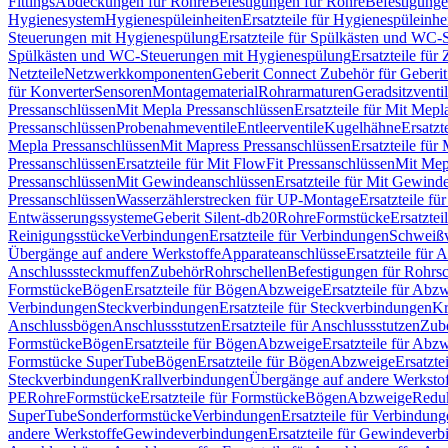
Fittings
Abdeckungen für Rohre
Befestigungen für Rohre
Befestigunge
Hygienesystem
Hygienespüleinheiten
Ersatzteile für Hygienespüleinhe
Steuerungen mit Hygienespülung
Ersatzteile für Spülkästen und WC
Spülkästen und WC-Steuerungen mit Hygienespülung
Ersatzteile fü
Netzteile
Netzwerkkomponenten
Geberit Connect Zubehör für Geberi
für Konverter
Sensoren
Montagematerial
Rohrarmaturen
Geradsitzventi
Pressanschlüssen
Mit Mepla Pressanschlüssen
Ersatzteile für Mit Mepl
Pressanschlüssen
Probenahmeventile
Entleerventile
Kugelhähne
Ersatzt
Mepla Pressanschlüssen
Mit Mapress Pressanschlüssen
Ersatzteile für
Pressanschlüssen
Ersatzteile für Mit FlowFit Pressanschlüssen
Mit Mep
Pressanschlüssen
Mit Gewindeanschlüssen
Ersatzteile für Mit Gewind
Pressanschlüssen
Wasserzählerstrecken für UP-Montage
Ersatzteile f
Entwässerungssysteme
Geberit Silent-db20
Rohre
Formstücke
Ersatztei
Reinigungsstücke
Verbindungen
Ersatzteile für Verbindungen
Schweiß
Übergänge auf andere Werkstoffe
Apparateanschlüsse
Ersatzteile für 
Anschlusssteckmuffen
Zubehör
Rohrschellen
Befestigungen für Rohrsc
Formstücke
Bögen
Ersatzteile für Bögen
Abzweige
Ersatzteile für Abz
Verbindungen
Steckverbindungen
Ersatzteile für Steckverbindungen
Kr
Anschlussbögen
Anschlussstutzen
Ersatzteile für Anschlussstutzen
Zub
Formstücke
Bögen
Ersatzteile für Bögen
Abzweige
Ersatzteile für Abz
Formstücke SuperTube
Bögen
Ersatzteile für Bögen
Abzweige
Ersatzte
Steckverbindungen
Krallverbindungen
Übergänge auf andere Werksto
PE
Rohre
Formstücke
Ersatzteile für Formstücke
Bögen
Abzweige
Redu
SuperTube
Sonderformstücke
Verbindungen
Ersatzteile für Verbindun
andere Werkstoffe
Gewindeverbindungen
Ersatzteile für Gewindever