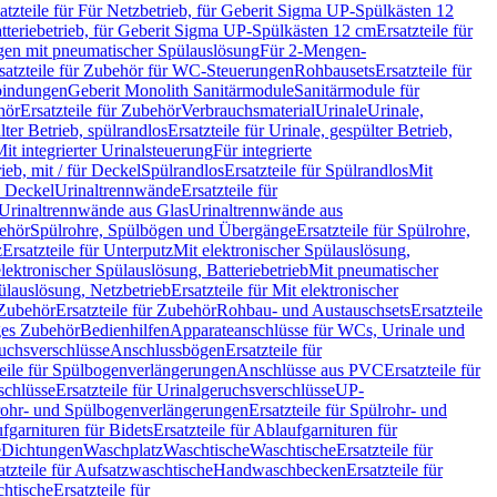
atzteile für Für Netzbetrieb, für Geberit Sigma UP-Spülkästen 12
tteriebetrieb, für Geberit Sigma UP-Spülkästen 12 cm
Ersatzteile für
gen mit pneumatischer Spülauslösung
Für 2-Mengen-
satzteile für Zubehör für WC-Steuerungen
Rohbausets
Ersatzteile für
bindungen
Geberit Monolith Sanitärmodule
Sanitärmodule für
hör
Ersatzteile für Zubehör
Verbrauchsmaterial
Urinale
Urinale,
lter Betrieb, spülrandlos
Ersatzteile für Urinale, gespülter Betrieb,
Mit integrierter Urinalsteuerung
Für integrierte
rieb, mit / für Deckel
Spülrandlos
Ersatzteile für Spülrandlos
Mit
e Deckel
Urinaltrennwände
Ersatzteile für
r Urinaltrennwände aus Glas
Urinaltrennwände aus
ehör
Spülrohre, Spülbögen und Übergänge
Ersatzteile für Spülrohre,
z
Ersatzteile für Unterputz
Mit elektronischer Spülauslösung,
 elektronischer Spülauslösung, Batteriebetrieb
Mit pneumatischer
ülauslösung, Netzbetrieb
Ersatzteile für Mit elektronischer
Zubehör
Ersatzteile für Zubehör
Rohbau- und Austauschsets
Ersatzteile
ges Zubehör
Bedienhilfen
Apparateanschlüsse für WCs, Urinale und
ruchsverschlüsse
Anschlussbögen
Ersatzteile für
teile für Spülbogenverlängerungen
Anschlüsse aus PVC
Ersatzteile für
schlüsse
Ersatzteile für Urinalgeruchsverschlüsse
UP-
rohr- und Spülbogenverlängerungen
Ersatzteile für Spülrohr- und
fgarnituren für Bidets
Ersatzteile für Ablaufgarnituren für
e
Dichtungen
Waschplatz
Waschtische
Waschtische
Ersatzteile für
atzteile für Aufsatzwaschtische
Handwaschbecken
Ersatzteile für
htische
Ersatzteile für