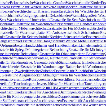
htische
Eckwaschtische
Waschtische Comfort
Waschtische für Kinder
Ers
Becken
Ersatzteile für Weitere Becken
Ausgussbecken
Ersatzteile für Au
ngbecken
Waschtische für Klassenräume
Ersatzteile für Waschtische fü
ndtuchhalter
Befestigungsmaterial
Dekorblenden
Wandablagen
Sets Wasc
Sets Waschtisch mit Unterschrank
Ersatzteile für Sets Waschtisch mit 
rschränke
Ersatzteile für Waschtischunterschränke
Für Handwaschbeck
schtische
Für Möbelwaschtische
Ersatzteile für Für Möbelwaschtische
Fü
rsatzteile für Waschtischplatten
Für Aufsatzwaschtisch Schalenform
Ers
änke
Ersatzteile für Seitenschränke
Niedrige Seitenschränke
Ersatzteile f
ängeschränke
Ersatzteile für Hängeschränke
Weitere Möbel
Ersatzteile 
d Ordnungsboxen
Handtuchhalter und Handtuchhaken
Lichtelemente
Grif
tzteile für Spiegel
Mit integrierter Beleuchtung
Ersatzteile für Mit integr
ne integrierte Beleuchtung
Ersatzteile für Ohne integrierte Beleuchtung
aschtischarmaturen
Standmontage, Netzbetrieb
Ersatzteile für Standmont
eile für Standmontage, Generatorbetrieb
Standmontage, Einhebelmische
tteriebetrieb
Ersatzteile für Wandmontage, Batteriebetrieb
Wandmontage
ndmontage, Zweigriffmischer
Zubehör
Ersatzteile für Zubehör
Für Wascht
n, Geräte und Ausgussbecken
Ablaufgarnituren für Waschbecken
Ersatzt
ngeruchsverschlüsse
Rohrbogengeruchsverschlüsse, Raumsparmodell
Er
zteile für Tauchrohrgeruchsverschlüsse für Waschbecken
Tauchrohrgeru
Geruchsverschlüsse
Ersatzteile für UP-Geruchsverschlüsse
Waschbecken
en
Anschlüsse
Ersatzteile für Anschlüsse
Dichtungen
Standrohre
Verläng
teile für Rohrbogengeruchsverschlüsse
Doppelkammergeruchsverschlüs
für Spülbeckenanschlüsse
Anschlussstutzen
Ersatzteile für Anschlussstutz
rschlüsse
Ersatzteile für Rohrbogengeruchsverschlüsse
UP-Geruchsvers