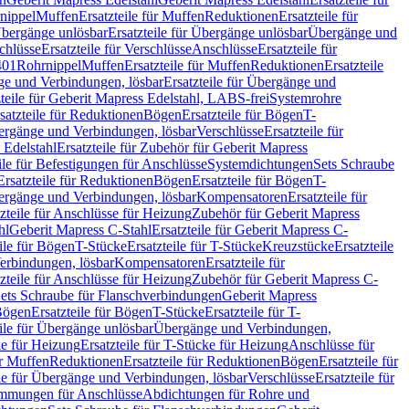
nippel
Muffen
Ersatzteile für Muffen
Reduktionen
Ersatzteile für
bergänge unlösbar
Ersatzteile für Übergänge unlösbar
Übergänge und
chlüsse
Ersatzteile für Verschlüsse
Anschlüsse
Ersatzteile für
401
Rohrnippel
Muffen
Ersatzteile für Muffen
Reduktionen
Ersatzteile
e und Verbindungen, lösbar
Ersatzteile für Übergänge und
zteile für Geberit Mapress Edelstahl, LABS-frei
Systemrohre
satzteile für Reduktionen
Bögen
Ersatzteile für Bögen
T-
bergänge und Verbindungen, lösbar
Verschlüsse
Ersatzteile für
 Edelstahl
Ersatzteile für Zubehör für Geberit Mapress
ile für Befestigungen für Anschlüsse
Systemdichtungen
Sets Schraube
Ersatzteile für Reduktionen
Bögen
Ersatzteile für Bögen
T-
bergänge und Verbindungen, lösbar
Kompensatoren
Ersatzteile für
zteile für Anschlüsse für Heizung
Zubehör für Geberit Mapress
hl
Geberit Mapress C-Stahl
Ersatzteile für Geberit Mapress C-
ile für Bögen
T-Stücke
Ersatzteile für T-Stücke
Kreuzstücke
Ersatzteile
Verbindungen, lösbar
Kompensatoren
Ersatzteile für
zteile für Anschlüsse für Heizung
Zubehör für Geberit Mapress C-
ets Schraube für Flanschverbindungen
Geberit Mapress
Bögen
Ersatzteile für Bögen
T-Stücke
Ersatzteile für T-
eile für Übergänge unlösbar
Übergänge und Verbindungen,
e für Heizung
Ersatzteile für T-Stücke für Heizung
Anschlüsse für
ür Muffen
Reduktionen
Ersatzteile für Reduktionen
Bögen
Ersatzteile für
ile für Übergänge und Verbindungen, lösbar
Verschlüsse
Ersatzteile für
mungen für Anschlüsse
Abdichtungen für Rohre und