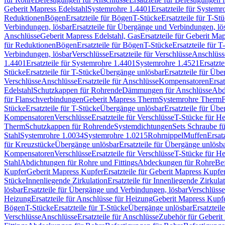
Geberit Mapress Edelstahl
Systemrohre 1.4401
Ersatzteile für System
Reduktionen
Bögen
Ersatzteile für Bögen
T-Stücke
Ersatzteile für T-St
Verbindungen, lösbar
Ersatzteile für Übergänge und Verbindungen, lö
Anschlüsse
Geberit Mapress Edelstahl, Gas
Ersatzteile für Geberit Ma
für Reduktionen
Bögen
Ersatzteile für Bögen
T-Stücke
Ersatzteile für T
Verbindungen, lösbar
Verschlüsse
Ersatzteile für Verschlüsse
Anschlüss
1.4401
Ersatzteile für Systemrohre 1.4401
Systemrohre 1.4521
Ersatzt
Stücke
Ersatzteile für T-Stücke
Übergänge unlösbar
Ersatzteile für Üb
Verschlüsse
Anschlüsse
Ersatzteile für Anschlüsse
Kompensatoren
Ersa
Edelstahl
Schutzkappen für Rohrende
Dämmungen für Anschlüsse
Abd
für Flanschverbindungen
Geberit Mapress Therm
Systemrohre Therm
F
Stücke
Ersatzteile für T-Stücke
Übergänge unlösbar
Ersatzteile für Üb
Kompensatoren
Verschlüsse
Ersatzteile für Verschlüsse
T-Stücke für H
Therm
Schutzkappen für Rohrende
Systemdichtungen
Sets Schraube f
Stahl
Systemrohre 1.0034
Systemrohre 1.0215
Rohrnippel
Muffen
Ersat
für Kreuzstücke
Übergänge unlösbar
Ersatzteile für Übergänge unlösb
Kompensatoren
Verschlüsse
Ersatzteile für Verschlüsse
T-Stücke für H
Stahl
Abdichtungen für Rohre und Fittings
Abdeckungen für Rohre
Be
Kupfer
Geberit Mapress Kupfer
Ersatzteile für Geberit Mapress Kupfe
Stücke
Innenliegende Zirkulation
Ersatzteile für Innenliegende Zirkula
lösbar
Ersatzteile für Übergänge und Verbindungen, lösbar
Verschlüsse
Heizung
Ersatzteile für Anschlüsse für Heizung
Geberit Mapress Kupfe
Bögen
T-Stücke
Ersatzteile für T-Stücke
Übergänge unlösbar
Ersatzteil
Verschlüsse
Anschlüsse
Ersatzteile für Anschlüsse
Zubehör für Geberit