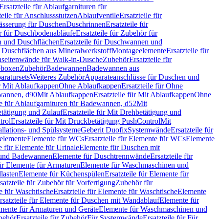
Ersatzteile für Ablaufgarnituren für
teile für Anschlussstutzen
Ablaufventile
Ersatzteile für
wässerung für Duschen
Duschrinnen
Ersatzteile für
 für Duschbodenabläufe
Ersatzteile für Zubehör für
 und Duschflächen
Ersatzteile für Duschwannen und
ür Duschflächen aus Mineralwerkstoff
Montageelemente
Ersatzteile für
chseitenwände für Walk-in-Dusche
Zubehör
Ersatzteile für
geboxen
Zubehör
Badewannen
Badewannen aus
aratursets
Weiteres Zubehör
Apparateanschlüsse für Duschen und
ür Mit Ablaufkappen
Ohne Ablaufkappen
Ersatzteile für Ohne
hwannen, d90
Mit Ablaufkappen
Ersatzteile für Mit Ablaufkappen
Ohne
le für Ablaufgarnituren für Badewannen, d52
Mit
tätigung und Zulauf
Ersatzteile für Mit Drehbetätigung und
trol
Ersatzteile für Mit Druckbetätigung PushControl
Mit
allations- und Spülsysteme
Geberit Duofix
Systemwände
Ersatzteile für
eelemente
Elemente für WCs
Ersatzteile für Elemente für WCs
Elemente
le für Elemente für Urinale
Elemente für Duschen mit
- und Badewannen
Elemente für Duschtrennwände
Ersatzteile für
für Elemente für Armaturen
Elemente für Waschmaschinen und
llasten
Elemente für Küchenspülen
Ersatzteile für Elemente für
satzteile für Zubehör für Vorfertigung
Zubehör für
e für Waschtische
Ersatzteile für Elemente für Waschtische
Elemente
rsatzteile für Elemente für Duschen mit Wandablauf
Elemente für
lemente für Armaturen und Geräte
Elemente für Waschmaschinen und
behör
Ersatzteile für Zubehör
Für Systemwände
Ersatzteile für Für