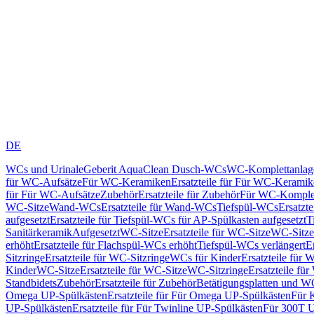
DE
WCs und Urinale
Geberit AquaClean Dusch-WCs
WC-Komplettanlag
für WC-Aufsätze
Für WC-Keramiken
Ersatzteile für Für WC-Kerami
für Für WC-Aufsätze
Zubehör
Ersatzteile für Zubehör
Für WC-Komplet
WC-Sitze
Wand-WCs
Ersatzteile für Wand-WCs
Tiefspül-WCs
Ersatzt
aufgesetzt
Ersatzteile für Tiefspül-WCs für AP-Spülkasten aufgesetzt
T
Sanitärkeramik
Aufgesetzt
WC-Sitze
Ersatzteile für WC-Sitze
WC-Sitze
erhöht
Ersatzteile für Flachspül-WCs erhöht
Tiefspül-WCs verlängert
E
Sitzringe
Ersatzteile für WC-Sitzringe
WCs für Kinder
Ersatzteile für 
Kinder
WC-Sitze
Ersatzteile für WC-Sitze
WC-Sitzringe
Ersatzteile fü
Standbidets
Zubehör
Ersatzteile für Zubehör
Betätigungsplatten und W
Omega UP-Spülkästen
Ersatzteile für Für Omega UP-Spülkästen
Für 
UP-Spülkästen
Ersatzteile für Für Twinline UP-Spülkästen
Für 300T U