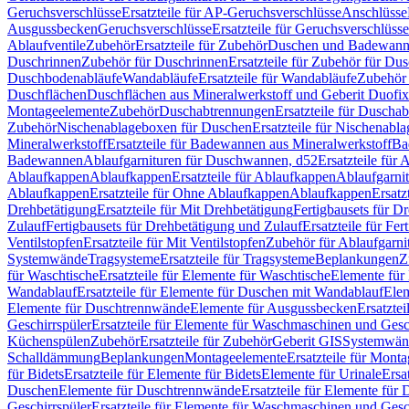
Geruchsverschlüsse
Ersatzteile für AP-Geruchsverschlüsse
Anschlüsse
Ausgussbecken
Geruchsverschlüsse
Ersatzteile für Geruchsverschlüsse
Ablaufventile
Zubehör
Ersatzteile für Zubehör
Duschen und Badewan
Duschrinnen
Zubehör für Duschrinnen
Ersatzteile für Zubehör für Du
Duschbodenabläufe
Wandabläufe
Ersatzteile für Wandabläufe
Zubehör 
Duschflächen
Duschflächen aus Mineralwerkstoff und Geberit Duofix 
Montageelemente
Zubehör
Duschabtrennungen
Ersatzteile für Duscha
Zubehör
Nischenablageboxen für Duschen
Ersatzteile für Nischenab
Mineralwerkstoff
Ersatzteile für Badewannen aus Mineralwerkstoff
Ba
Badewannen
Ablaufgarnituren für Duschwannen, d52
Ersatzteile für
Ablaufkappen
Ablaufkappen
Ersatzteile für Ablaufkappen
Ablaufgarni
Ablaufkappen
Ersatzteile für Ohne Ablaufkappen
Ablaufkappen
Ersatz
Drehbetätigung
Ersatzteile für Mit Drehbetätigung
Fertigbausets für D
Zulauf
Fertigbausets für Drehbetätigung und Zulauf
Ersatzteile für Fe
Ventilstopfen
Ersatzteile für Mit Ventilstopfen
Zubehör für Ablaufgarn
Systemwände
Tragsysteme
Ersatzteile für Tragsysteme
Beplankungen
Z
für Waschtische
Ersatzteile für Elemente für Waschtische
Elemente für 
Wandablauf
Ersatzteile für Elemente für Duschen mit Wandablauf
Ele
Elemente für Duschtrennwände
Elemente für Ausgussbecken
Ersatzte
Geschirrspüler
Ersatzteile für Elemente für Waschmaschinen und Gesc
Küchenspülen
Zubehör
Ersatzteile für Zubehör
Geberit GIS
Systemwän
Schalldämmung
Beplankungen
Montageelemente
Ersatzteile für Mont
für Bidets
Ersatzteile für Elemente für Bidets
Elemente für Urinale
Ersa
Duschen
Elemente für Duschtrennwände
Ersatzteile für Elemente fü
Geschirrspüler
Ersatzteile für Elemente für Waschmaschinen und Gesc