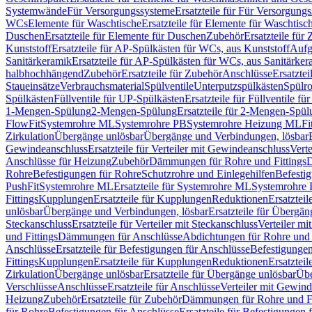
Systemwände
Für Versorgungssysteme
Ersatzteile für Für Versorgung
WCs
Elemente für Waschtische
Ersatzteile für Elemente für Waschtisc
Duschen
Ersatzteile für Elemente für Duschen
Zubehör
Ersatzteile für
Kunststoff
Ersatzteile für AP-Spülkästen für WCs, aus Kunststoff
Aufg
Sanitärkeramik
Ersatzteile für AP-Spülkästen für WCs, aus Sanitärker
halbhochhängend
Zubehör
Ersatzteile für Zubehör
Anschlüsse
Ersatztei
Staueinsätze
Verbrauchsmaterial
Spülventile
Unterputzspülkästen
Spülr
Spülkästen
Füllventile für UP-Spülkästen
Ersatzteile für Füllventile f
1-Mengen-Spülung
2-Mengen-Spülung
Ersatzteile für 2-Mengen-Spül
FlowFit
Systemrohre ML
Systemrohre PB
Systemrohre Heizung ML
Fi
Zirkulation
Übergänge unlösbar
Übergänge und Verbindungen, lösbar
Gewindeanschluss
Ersatzteile für Verteiler mit Gewindeanschluss
Verte
Anschlüsse für Heizung
Zubehör
Dämmungen für Rohre und Fittings
D
Rohre
Befestigungen für Rohre
Schutzrohre und Einlegehilfen
Befesti
PushFit
Systemrohre ML
Ersatzteile für Systemrohre ML
Systemrohre
Fittings
Kupplungen
Ersatzteile für Kupplungen
Reduktionen
Ersatztei
unlösbar
Übergänge und Verbindungen, lösbar
Ersatzteile für Übergä
Steckanschluss
Ersatzteile für Verteiler mit Steckanschluss
Verteiler m
und Fittings
Dämmungen für Anschlüsse
Abdichtungen für Rohre und 
Anschlüsse
Ersatzteile für Befestigungen für Anschlüsse
Befestigungen 
Fittings
Kupplungen
Ersatzteile für Kupplungen
Reduktionen
Ersatztei
Zirkulation
Übergänge unlösbar
Ersatzteile für Übergänge unlösbar
Übe
Verschlüsse
Anschlüsse
Ersatzteile für Anschlüsse
Verteiler mit Gewin
Heizung
Zubehör
Ersatzteile für Zubehör
Dämmungen für Rohre und Fi
für Rohre
Befestigungen für Anschlüsse
Ersatzteile für Befestigungen 