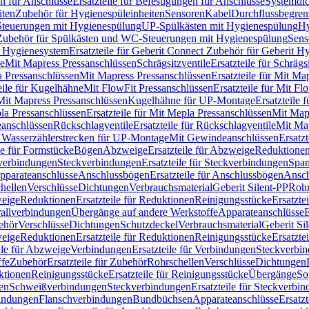
n für Anschlüsse
Ersatzteile für Befestigungen für Anschlüsse
Systemdi
iten
Zubehör für Hygienespüleinheiten
Sensoren
Kabel
Durchflussbegren
-Steuerungen mit Hygienespülung
UP-Spülkästen mit Hygienespülung
Hy
r Zubehör für Spülkästen und WC-Steuerungen mit Hygienespülung
Sens
t Hygienesystem
Ersatzteile für Geberit Connect Zubehör für Geberit 
le
Mit Mapress Pressanschlüssen
Schrägsitzventile
Ersatzteile für Schrägs
a Pressanschlüssen
Mit Mapress Pressanschlüssen
Ersatzteile für Mit Ma
eile für Kugelhähne
Mit FlowFit Pressanschlüssen
Ersatzteile für Mit F
 Mit Mapress Pressanschlüssen
Kugelhähne für UP-Montage
Ersatzteile
la Pressanschlüssen
Ersatzteile für Mit Mepla Pressanschlüssen
Mit Map
eanschlüssen
Rückschlagventile
Ersatzteile für Rückschlagventile
Mit Map
ür Wasserzählerstrecken für UP-Montage
Mit Gewindeanschlüssen
Ersatz
le für Formstücke
Bögen
Abzweige
Ersatzteile für Abzweige
Reduktione
verbindungen
Steckverbindungen
Ersatzteile für Steckverbindungen
Span
Apparateanschlüsse
Anschlussbögen
Ersatzteile für Anschlussbögen
Ansch
hellen
Verschlüsse
Dichtungen
Verbrauchsmaterial
Geberit Silent-PP
Roh
weige
Reduktionen
Ersatzteile für Reduktionen
Reinigungsstücke
Ersatzte
allverbindungen
Übergänge auf andere Werkstoffe
Apparateanschlüsse
E
ehör
Verschlüsse
Dichtungen
Schutzdeckel
Verbrauchsmaterial
Geberit Si
weige
Reduktionen
Ersatzteile für Reduktionen
Reinigungsstücke
Ersatzte
ile für Abzweige
Verbindungen
Ersatzteile für Verbindungen
Steckverbi
ffe
Zubehör
Ersatzteile für Zubehör
Rohrschellen
Verschlüsse
Dichtungen
ktionen
Reinigungsstücke
Ersatzteile für Reinigungsstücke
Übergänge
So
gen
Schweißverbindungen
Steckverbindungen
Ersatzteile für Steckverbi
bindungen
Flanschverbindungen
Bundbüchsen
Apparateanschlüsse
Ersatz