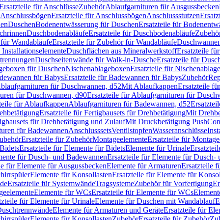
Ersatzteile für Anschlüsse
Zubehör
Ablaufgarnituren für Ausgussbecken
Anschlussbögen
Ersatzteile für Anschlussbögen
Anschlussstutzen
Ersatz
nen
Duschen
Bodenentwässerung für Duschen
Ersatzteile für Bodenent
schrinnen
Duschbodenabläufe
Ersatzteile für Duschbodenabläufe
Zubehör
für Wandabläufe
Ersatzteile für Zubehör für Wandabläufe
Duschwannen
Installationselemente
Duschflächen aus Mineralwerkstoff
Ersatzteile f
btrennungen
Duschseitenwände für Walk-in-Dusche
Ersatzteile für Dus
lageboxen für Duschen
Nischenablageboxen
Ersatzteile für Nischenabla
dewannen für Babys
Ersatzteile für Badewannen für Babys
Zubehör
Rep
 Ablaufgarnituren für Duschwannen, d52
Mit Ablaufkappen
Ersatzteile f
turen für Duschwannen, d90
Ersatzteile für Ablaufgarnituren für Dusc
teile für Ablaufkappen
Ablaufgarnituren für Badewannen, d52
Ersatztei
rehbetätigung
Ersatzteile für Fertigbausets für Drehbetätigung
Mit Drehbe
rtigbausets für Drehbetätigung und Zulauf
Mit Druckbetätigung PushCon
ituren für Badewannen
Anschlusssets
Ventilstopfen
Wasseranschlüsse
Inst
ubehör
Ersatzteile für Zubehör
Montageelemente
Ersatzteile für Montag
Bidets
Ersatzteile für Elemente für Bidets
Elemente für Urinale
Ersatztei
mente für Dusch- und Badewannen
Ersatzteile für Elemente für Dusch
ile für Elemente für Ausgussbecken
Elemente für Armaturen
Ersatzteile 
hirrspüler
Elemente für Konsollasten
Ersatzteile für Elemente für Konso
de
Ersatzteile für Systemwände
Tragsysteme
Zubehör für Vorfertigung
Er
ageelemente
Elemente für WCs
Ersatzteile für Elemente für WCs
Element
tzteile für Elemente für Urinale
Elemente für Duschen mit Wandablauf
E
r Duschtrennwände
Elemente für Armaturen und Geräte
Ersatzteile für E
hirrspüler
Elemente für Konsollasten
Zubehör
Ersatzteile für Zubehör
Zu