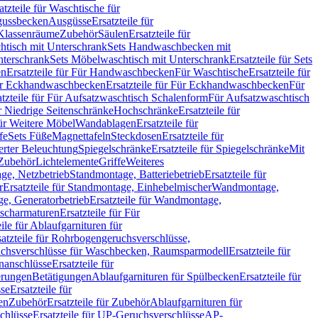
atzteile für Waschtische für
sgussbecken
Ausgüsse
Ersatzteile für
r Klassenräume
Zubehör
Säulen
Ersatzteile für
htisch mit Unterschrank
Sets Handwaschbecken mit
Unterschrank
Sets Möbelwaschtisch mit Unterschrank
Ersatzteile für Sets
en
Ersatzteile für Für Handwaschbecken
Für Waschtische
Ersatzteile für
r Eckhandwaschbecken
Ersatzteile für Für Eckhandwaschbecken
Für
atzteile für Für Aufsatzwaschtisch Schalenform
Für Aufsatzwaschtisch
ür Niedrige Seitenschränke
Hochschränke
Ersatzteile für
für Weitere Möbel
Wandablagen
Ersatzteile für
fe
Sets Füße
Magnettafeln
Steckdosen
Ersatzteile für
ierter Beleuchtung
Spiegelschränke
Ersatzteile für Spiegelschränke
Mit
Zubehör
Lichtelemente
Griffe
Weiteres
age, Netzbetrieb
Standmontage, Batteriebetrieb
Ersatzteile für
r
Ersatzteile für Standmontage, Einhebelmischer
Wandmontage,
, Generatorbetrieb
Ersatzteile für Wandmontage,
ischarmaturen
Ersatzteile für Für
eile für Ablaufgarnituren für
satzteile für Rohrbogengeruchsverschlüsse,
chsverschlüsse für Waschbecken, Raumsparmodell
Ersatzteile für
anschlüsse
Ersatzteile für
erungen
Betätigungen
Ablaufgarnituren für Spülbecken
Ersatzteile für
se
Ersatzteile für
en
Zubehör
Ersatzteile für Zubehör
Ablaufgarnituren für
chlüsse
Ersatzteile für UP-Geruchsverschlüsse
AP-