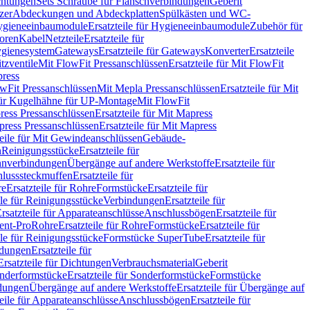
chtungen
Sets Schraube für Flanschverbindungen
Geberit
zer
Abdeckungen und Abdeckplatten
Spülkästen und WC-
gieneeinbaumodule
Ersatzteile für Hygieneeinbaumodule
Zubehör für
oren
Kabel
Netzteile
Ersatzteile für
Hygienesystem
Gateways
Ersatzteile für Gateways
Konverter
Ersatzteile
itzventile
Mit FlowFit Pressanschlüssen
Ersatzteile für Mit FlowFit
press
lowFit Pressanschlüssen
Mit Mepla Pressanschlüssen
Ersatzteile für Mit
 für Kugelhähne für UP-Montage
Mit FlowFit
ress Pressanschlüssen
Ersatzteile für Mit Mapress
ress Pressanschlüssen
Ersatzteile für Mit Mapress
teile für Mit Gewindeanschlüssen
Gebäude-
n
Reinigungsstücke
Ersatzteile für
nverbindungen
Übergänge auf andere Werkstoffe
Ersatzteile für
lusssteckmuffen
Ersatzteile für
re
Ersatzteile für Rohre
Formstücke
Ersatzteile für
ile für Reinigungsstücke
Verbindungen
Ersatzteile für
rsatzteile für Apparateanschlüsse
Anschlussbögen
Ersatzteile für
lent-Pro
Rohre
Ersatzteile für Rohre
Formstücke
Ersatzteile für
ile für Reinigungsstücke
Formstücke SuperTube
Ersatzteile für
ndungen
Ersatzteile für
Ersatzteile für Dichtungen
Verbrauchsmaterial
Geberit
nderformstücke
Ersatzteile für Sonderformstücke
Formstücke
ndungen
Übergänge auf andere Werkstoffe
Ersatzteile für Übergänge auf
teile für Apparateanschlüsse
Anschlussbögen
Ersatzteile für