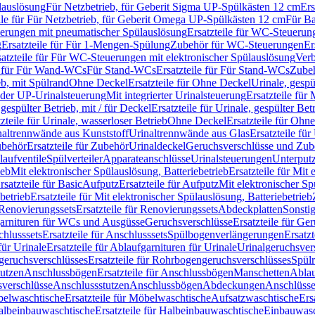
lauslösung
Für Netzbetrieb, für Geberit Sigma UP-Spülkästen 12 cm
Ers
ile für Für Netzbetrieb, für Geberit Omega UP-Spülkästen 12 cm
Für Ba
rungen mit pneumatischer Spülauslösung
Ersatzteile für WC-Steuerun
g
Ersatzteile für Für 1-Mengen-Spülung
Zubehör für WC-Steuerungen
Er
satzteile für Für WC-Steuerungen mit elektronischer Spülauslösung
Ver
le für Für Wand-WCs
Für Stand-WCs
Ersatzteile für Für Stand-WCs
Zube
ieb, mit Spülrand
Ohne Deckel
Ersatzteile für Ohne Deckel
Urinale, gespü
 oder UP-Urinalsteuerung
Mit integrierter Urinalsteuerung
Ersatzteile für 
 gespülter Betrieb, mit / für Deckel
Ersatzteile für Urinale, gespülter Bet
zteile für Urinale, wasserloser Betrieb
Ohne Deckel
Ersatzteile für Ohn
inaltrennwände aus Kunststoff
Urinaltrennwände aus Glas
Ersatzteile fü
behör
Ersatzteile für Zubehör
Urinaldeckel
Geruchsverschlüsse und Zub
aufventile
Spülverteiler
Apparateanschlüsse
Urinalsteuerungen
Unterput
ieb
Mit elektronischer Spülauslösung, Batteriebetrieb
Ersatzteile für Mit
rsatzteile für Basic
Aufputz
Ersatzteile für Aufputz
Mit elektronischer Sp
betrieb
Ersatzteile für Mit elektronischer Spülauslösung, Batteriebetrieb
Renovierungssets
Ersatzteile für Renovierungssets
Abdeckplatten
Sonsti
fgarnituren für WCs und Ausgüsse
Geruchsverschlüsse
Ersatzteile für Ge
hlusssets
Ersatzteile für Anschlusssets
Spülbogenverlängerungen
Ersatz
für Urinale
Ersatzteile für Ablaufgarnituren für Urinale
Urinalgeruchsver
eruchsverschlüsses
Ersatzteile für Rohrbogengeruchsverschlüsses
Spül
tutzen
Anschlussbögen
Ersatzteile für Anschlussbögen
Manschetten
Ablau
sverschlüsse
Anschlussstutzen
Anschlussbögen
Abdeckungen
Anschlüss
elwaschtische
Ersatzteile für Möbelwaschtische
Aufsatzwaschtische
Ers
albeinbauwaschtische
Ersatzteile für Halbeinbauwaschtische
Einbauwasc