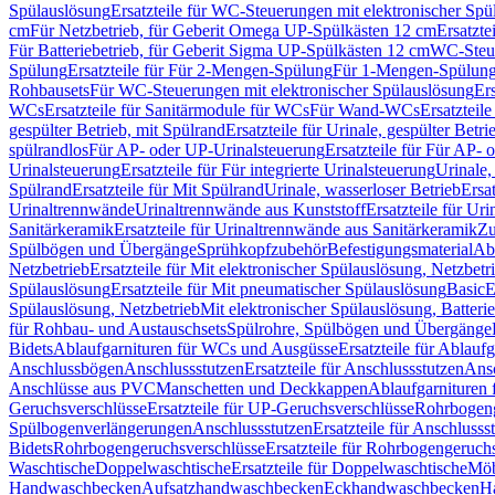
Spülauslösung
Ersatzteile für WC-Steuerungen mit elektronischer Spü
cm
Für Netzbetrieb, für Geberit Omega UP-Spülkästen 12 cm
Ersatzte
Für Batteriebetrieb, für Geberit Sigma UP-Spülkästen 12 cm
WC-Steue
Spülung
Ersatzteile für Für 2-Mengen-Spülung
Für 1-Mengen-Spülun
Rohbausets
Für WC-Steuerungen mit elektronischer Spülauslösung
Er
WCs
Ersatzteile für Sanitärmodule für WCs
Für Wand-WCs
Ersatztei
gespülter Betrieb, mit Spülrand
Ersatzteile für Urinale, gespülter Betr
spülrandlos
Für AP- oder UP-Urinalsteuerung
Ersatzteile für Für AP-
Urinalsteuerung
Ersatzteile für Für integrierte Urinalsteuerung
Urinale,
Spülrand
Ersatzteile für Mit Spülrand
Urinale, wasserloser Betrieb
Ersat
Urinaltrennwände
Urinaltrennwände aus Kunststoff
Ersatzteile für Ur
Sanitärkeramik
Ersatzteile für Urinaltrennwände aus Sanitärkeramik
Zu
Spülbögen und Übergänge
Sprühkopfzubehör
Befestigungsmaterial
Abl
Netzbetrieb
Ersatzteile für Mit elektronischer Spülauslösung, Netzbetr
Spülauslösung
Ersatzteile für Mit pneumatischer Spülauslösung
Basic
E
Spülauslösung, Netzbetrieb
Mit elektronischer Spülauslösung, Batterie
für Rohbau- und Austauschsets
Spülrohre, Spülbögen und Übergänge
Bidets
Ablaufgarnituren für WCs und Ausgüsse
Ersatzteile für Ablau
Anschlussbögen
Anschlussstutzen
Ersatzteile für Anschlussstutzen
Ansc
Anschlüsse aus PVC
Manschetten und Deckkappen
Ablaufgarnituren 
Geruchsverschlüsse
Ersatzteile für UP-Geruchsverschlüsse
Rohrbogeng
Spülbogenverlängerungen
Anschlussstutzen
Ersatzteile für Anschlusss
Bidets
Rohrbogengeruchsverschlüsse
Ersatzteile für Rohrbogengeruch
Waschtische
Doppelwaschtische
Ersatzteile für Doppelwaschtische
Möb
Handwaschbecken
Aufsatzhandwaschbecken
Eckhandwaschbecken
H