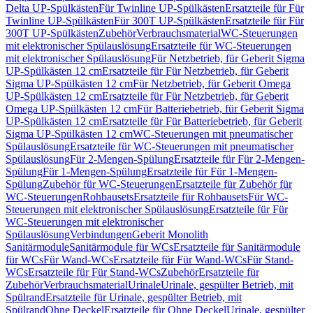
Delta UP-Spülkästen
Für Twinline UP-Spülkästen
Ersatzteile für Für
Twinline UP-Spülkästen
Für 300T UP-Spülkästen
Ersatzteile für Für
300T UP-Spülkästen
Zubehör
Verbrauchsmaterial
WC-Steuerungen
mit elektronischer Spülauslösung
Ersatzteile für WC-Steuerungen
mit elektronischer Spülauslösung
Für Netzbetrieb, für Geberit Sigma
UP-Spülkästen 12 cm
Ersatzteile für Für Netzbetrieb, für Geberit
Sigma UP-Spülkästen 12 cm
Für Netzbetrieb, für Geberit Omega
UP-Spülkästen 12 cm
Ersatzteile für Für Netzbetrieb, für Geberit
Omega UP-Spülkästen 12 cm
Für Batteriebetrieb, für Geberit Sigma
UP-Spülkästen 12 cm
Ersatzteile für Für Batteriebetrieb, für Geberit
Sigma UP-Spülkästen 12 cm
WC-Steuerungen mit pneumatischer
Spülauslösung
Ersatzteile für WC-Steuerungen mit pneumatischer
Spülauslösung
Für 2-Mengen-Spülung
Ersatzteile für Für 2-Mengen-
Spülung
Für 1-Mengen-Spülung
Ersatzteile für Für 1-Mengen-
Spülung
Zubehör für WC-Steuerungen
Ersatzteile für Zubehör für
WC-Steuerungen
Rohbausets
Ersatzteile für Rohbausets
Für WC-
Steuerungen mit elektronischer Spülauslösung
Ersatzteile für Für
WC-Steuerungen mit elektronischer
Spülauslösung
Verbindungen
Geberit Monolith
Sanitärmodule
Sanitärmodule für WCs
Ersatzteile für Sanitärmodule
für WCs
Für Wand-WCs
Ersatzteile für Für Wand-WCs
Für Stand-
WCs
Ersatzteile für Für Stand-WCs
Zubehör
Ersatzteile für
Zubehör
Verbrauchsmaterial
Urinale
Urinale, gespülter Betrieb, mit
Spülrand
Ersatzteile für Urinale, gespülter Betrieb, mit
Spülrand
Ohne Deckel
Ersatzteile für Ohne Deckel
Urinale, gespülter