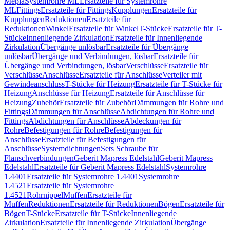
Mepla
Systemrohre ML
Ersatzteile für Systemrohre
ML
Fittings
Ersatzteile für Fittings
Kupplungen
Ersatzteile für
Kupplungen
Reduktionen
Ersatzteile für
Reduktionen
Winkel
Ersatzteile für Winkel
T-Stücke
Ersatzteile für T-
Stücke
Innenliegende Zirkulation
Ersatzteile für Innenliegende
Zirkulation
Übergänge unlösbar
Ersatzteile für Übergänge
unlösbar
Übergänge und Verbindungen, lösbar
Ersatzteile für
Übergänge und Verbindungen, lösbar
Verschlüsse
Ersatzteile für
Verschlüsse
Anschlüsse
Ersatzteile für Anschlüsse
Verteiler mit
Gewindeanschluss
T-Stücke für Heizung
Ersatzteile für T-Stücke für
Heizung
Anschlüsse für Heizung
Ersatzteile für Anschlüsse für
Heizung
Zubehör
Ersatzteile für Zubehör
Dämmungen für Rohre und
Fittings
Dämmungen für Anschlüsse
Abdichtungen für Rohre und
Fittings
Abdichtungen für Anschlüsse
Abdeckungen für
Rohre
Befestigungen für Rohre
Befestigungen für
Anschlüsse
Ersatzteile für Befestigungen für
Anschlüsse
Systemdichtungen
Sets Schraube für
Flanschverbindungen
Geberit Mapress Edelstahl
Geberit Mapress
Edelstahl
Ersatzteile für Geberit Mapress Edelstahl
Systemrohre
1.4401
Ersatzteile für Systemrohre 1.4401
Systemrohre
1.4521
Ersatzteile für Systemrohre
1.4521
Rohrnippel
Muffen
Ersatzteile für
Muffen
Reduktionen
Ersatzteile für Reduktionen
Bögen
Ersatzteile für
Bögen
T-Stücke
Ersatzteile für T-Stücke
Innenliegende
Zirkulation
Ersatzteile für Innenliegende Zirkulation
Übergänge