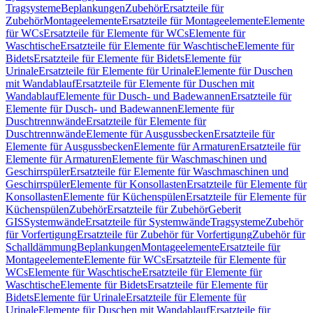
Tragsysteme
Beplankungen
Zubehör
Ersatzteile für
Zubehör
Montageelemente
Ersatzteile für Montageelemente
Elemente
für WCs
Ersatzteile für Elemente für WCs
Elemente für
Waschtische
Ersatzteile für Elemente für Waschtische
Elemente für
Bidets
Ersatzteile für Elemente für Bidets
Elemente für
Urinale
Ersatzteile für Elemente für Urinale
Elemente für Duschen
mit Wandablauf
Ersatzteile für Elemente für Duschen mit
Wandablauf
Elemente für Dusch- und Badewannen
Ersatzteile für
Elemente für Dusch- und Badewannen
Elemente für
Duschtrennwände
Ersatzteile für Elemente für
Duschtrennwände
Elemente für Ausgussbecken
Ersatzteile für
Elemente für Ausgussbecken
Elemente für Armaturen
Ersatzteile für
Elemente für Armaturen
Elemente für Waschmaschinen und
Geschirrspüler
Ersatzteile für Elemente für Waschmaschinen und
Geschirrspüler
Elemente für Konsollasten
Ersatzteile für Elemente für
Konsollasten
Elemente für Küchenspülen
Ersatzteile für Elemente für
Küchenspülen
Zubehör
Ersatzteile für Zubehör
Geberit
GIS
Systemwände
Ersatzteile für Systemwände
Tragsysteme
Zubehör
für Vorfertigung
Ersatzteile für Zubehör für Vorfertigung
Zubehör für
Schalldämmung
Beplankungen
Montageelemente
Ersatzteile für
Montageelemente
Elemente für WCs
Ersatzteile für Elemente für
WCs
Elemente für Waschtische
Ersatzteile für Elemente für
Waschtische
Elemente für Bidets
Ersatzteile für Elemente für
Bidets
Elemente für Urinale
Ersatzteile für Elemente für
Urinale
Elemente für Duschen mit Wandablauf
Ersatzteile für