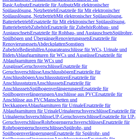
Basic
Aufputz
Ersatzteile für Aufputz
Mit elektronischer
Spülauslösung, Netzbetrieb
Ersatzteile für Mit elektronischer
Spülauslösung, Netzbetrieb
Mit elektronischer Spülauslösung,
Batteriebetrieb
Ersatzteile für Mit elektronischer Spülauslösung,
Batteriebetrieb
Zubehör
Ersatzteile für Zubehör
Rohbau- und
Austauschsets
Ersatzteile für Rohbau- und Austauschsets
Spülrohre,
Spülbögen und Übergänge
Renovierungssets
Ersatzteile für
Renovierungssets
Abdeckplatten
Sonstiges
Zubehör
Bedienhilfen
Apparateanschlüsse für WCs, Urinale und
Bidets
Ablaufgarnituren für WCs und Ausgüsse
Ersatzteile für
Ablaufgarnituren für WCs und
Ausgüsse
Geruchsverschlüsse
Ersatzteile für
Geruchsverschlüsse
Anschlussbögen
Ersatzteile für
Anschlussbögen
Anschlussstutzen
Ersatzteile für
Anschlussstutzen
Anschlusssets
Ersatzteile für
Anschlusssets
Spülbogenverlängerungen
Ersatzteile für
Spülbogenverlängerungen
Anschlüsse aus PVC
Ersatzteile für
Anschlüsse aus PVC
Manschetten und
Deckkappen
Ablaufgarnituren für Urinale
Ersatzteile für
Ablaufgarnituren für Urinale
Urinalgeruchsverschlüsse
Ersatzteile für
Urinalgeruchsverschlüsse
UP-Geruchsverschlüsse
Ersatzteile für UP-
Geruchsverschlüsse
Rohrbogengeruchsverschlüsses
Ersatzteile für
Rohrbogengeruchsverschlüsses
Spülrohr- und
Spülbogenverlängerungen
Ersatzteile für Spülrohr- und
Spülbogenverlängerungen
Anschlussstutzen
Ersatzteile für