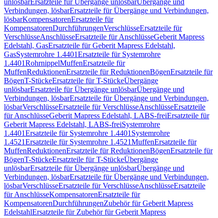
unlösbar
Ersatzteile für Übergänge unlösbar
Übergänge und
Verbindungen, lösbar
Ersatzteile für Übergänge und Verbindungen,
lösbar
Kompensatoren
Ersatzteile für
Kompensatoren
Durchführungen
Verschlüsse
Ersatzteile für
Verschlüsse
Anschlüsse
Ersatzteile für Anschlüsse
Geberit Mapress
Edelstahl, Gas
Ersatzteile für Geberit Mapress Edelstahl,
Gas
Systemrohre 1.4401
Ersatzteile für Systemrohre
1.4401
Rohrnippel
Muffen
Ersatzteile für
Muffen
Reduktionen
Ersatzteile für Reduktionen
Bögen
Ersatzteile für
Bögen
T-Stücke
Ersatzteile für T-Stücke
Übergänge
unlösbar
Ersatzteile für Übergänge unlösbar
Übergänge und
Verbindungen, lösbar
Ersatzteile für Übergänge und Verbindungen,
lösbar
Verschlüsse
Ersatzteile für Verschlüsse
Anschlüsse
Ersatzteile
für Anschlüsse
Geberit Mapress Edelstahl, LABS-frei
Ersatzteile für
Geberit Mapress Edelstahl, LABS-frei
Systemrohre
1.4401
Ersatzteile für Systemrohre 1.4401
Systemrohre
1.4521
Ersatzteile für Systemrohre 1.4521
Muffen
Ersatzteile für
Muffen
Reduktionen
Ersatzteile für Reduktionen
Bögen
Ersatzteile für
Bögen
T-Stücke
Ersatzteile für T-Stücke
Übergänge
unlösbar
Ersatzteile für Übergänge unlösbar
Übergänge und
Verbindungen, lösbar
Ersatzteile für Übergänge und Verbindungen,
lösbar
Verschlüsse
Ersatzteile für Verschlüsse
Anschlüsse
Ersatzteile
für Anschlüsse
Kompensatoren
Ersatzteile für
Kompensatoren
Durchführungen
Zubehör für Geberit Mapress
Edelstahl
Ersatzteile für Zubehör für Geberit Mapress