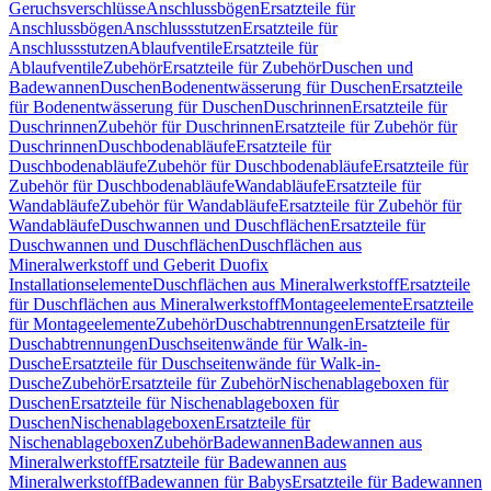
Geruchsverschlüsse
Anschlussbögen
Ersatzteile für
Anschlussbögen
Anschlussstutzen
Ersatzteile für
Anschlussstutzen
Ablaufventile
Ersatzteile für
Ablaufventile
Zubehör
Ersatzteile für Zubehör
Duschen und
Badewannen
Duschen
Bodenentwässerung für Duschen
Ersatzteile
für Bodenentwässerung für Duschen
Duschrinnen
Ersatzteile für
Duschrinnen
Zubehör für Duschrinnen
Ersatzteile für Zubehör für
Duschrinnen
Duschbodenabläufe
Ersatzteile für
Duschbodenabläufe
Zubehör für Duschbodenabläufe
Ersatzteile für
Zubehör für Duschbodenabläufe
Wandabläufe
Ersatzteile für
Wandabläufe
Zubehör für Wandabläufe
Ersatzteile für Zubehör für
Wandabläufe
Duschwannen und Duschflächen
Ersatzteile für
Duschwannen und Duschflächen
Duschflächen aus
Mineralwerkstoff und Geberit Duofix
Installationselemente
Duschflächen aus Mineralwerkstoff
Ersatzteile
für Duschflächen aus Mineralwerkstoff
Montageelemente
Ersatzteile
für Montageelemente
Zubehör
Duschabtrennungen
Ersatzteile für
Duschabtrennungen
Duschseitenwände für Walk-in-
Dusche
Ersatzteile für Duschseitenwände für Walk-in-
Dusche
Zubehör
Ersatzteile für Zubehör
Nischenablageboxen für
Duschen
Ersatzteile für Nischenablageboxen für
Duschen
Nischenablageboxen
Ersatzteile für
Nischenablageboxen
Zubehör
Badewannen
Badewannen aus
Mineralwerkstoff
Ersatzteile für Badewannen aus
Mineralwerkstoff
Badewannen für Babys
Ersatzteile für Badewannen