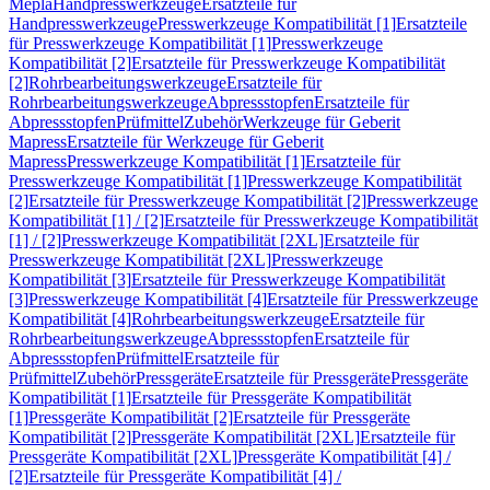
Mepla
Handpresswerkzeuge
Ersatzteile für
Handpresswerkzeuge
Presswerkzeuge Kompatibilität [1]
Ersatzteile
für Presswerkzeuge Kompatibilität [1]
Presswerkzeuge
Kompatibilität [2]
Ersatzteile für Presswerkzeuge Kompatibilität
[2]
Rohrbearbeitungswerkzeuge
Ersatzteile für
Rohrbearbeitungswerkzeuge
Abpressstopfen
Ersatzteile für
Abpressstopfen
Prüfmittel
Zubehör
Werkzeuge für Geberit
Mapress
Ersatzteile für Werkzeuge für Geberit
Mapress
Presswerkzeuge Kompatibilität [1]
Ersatzteile für
Presswerkzeuge Kompatibilität [1]
Presswerkzeuge Kompatibilität
[2]
Ersatzteile für Presswerkzeuge Kompatibilität [2]
Presswerkzeuge
Kompatibilität [1] / [2]
Ersatzteile für Presswerkzeuge Kompatibilität
[1] / [2]
Presswerkzeuge Kompatibilität [2XL]
Ersatzteile für
Presswerkzeuge Kompatibilität [2XL]
Presswerkzeuge
Kompatibilität [3]
Ersatzteile für Presswerkzeuge Kompatibilität
[3]
Presswerkzeuge Kompatibilität [4]
Ersatzteile für Presswerkzeuge
Kompatibilität [4]
Rohrbearbeitungswerkzeuge
Ersatzteile für
Rohrbearbeitungswerkzeuge
Abpressstopfen
Ersatzteile für
Abpressstopfen
Prüfmittel
Ersatzteile für
Prüfmittel
Zubehör
Pressgeräte
Ersatzteile für Pressgeräte
Pressgeräte
Kompatibilität [1]
Ersatzteile für Pressgeräte Kompatibilität
[1]
Pressgeräte Kompatibilität [2]
Ersatzteile für Pressgeräte
Kompatibilität [2]
Pressgeräte Kompatibilität [2XL]
Ersatzteile für
Pressgeräte Kompatibilität [2XL]
Pressgeräte Kompatibilität [4] /
[2]
Ersatzteile für Pressgeräte Kompatibilität [4] /