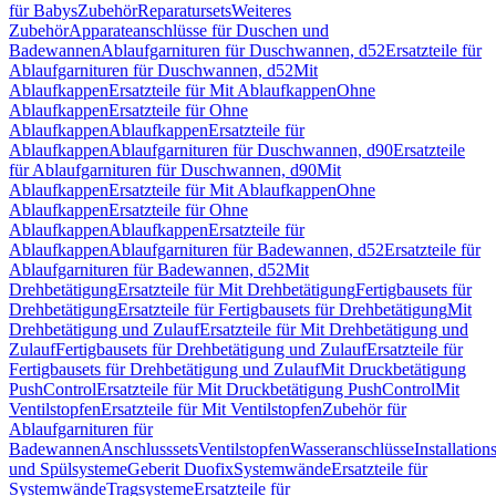
für Babys
Zubehör
Reparatursets
Weiteres
Zubehör
Apparateanschlüsse für Duschen und
Badewannen
Ablaufgarnituren für Duschwannen, d52
Ersatzteile für
Ablaufgarnituren für Duschwannen, d52
Mit
Ablaufkappen
Ersatzteile für Mit Ablaufkappen
Ohne
Ablaufkappen
Ersatzteile für Ohne
Ablaufkappen
Ablaufkappen
Ersatzteile für
Ablaufkappen
Ablaufgarnituren für Duschwannen, d90
Ersatzteile
für Ablaufgarnituren für Duschwannen, d90
Mit
Ablaufkappen
Ersatzteile für Mit Ablaufkappen
Ohne
Ablaufkappen
Ersatzteile für Ohne
Ablaufkappen
Ablaufkappen
Ersatzteile für
Ablaufkappen
Ablaufgarnituren für Badewannen, d52
Ersatzteile für
Ablaufgarnituren für Badewannen, d52
Mit
Drehbetätigung
Ersatzteile für Mit Drehbetätigung
Fertigbausets für
Drehbetätigung
Ersatzteile für Fertigbausets für Drehbetätigung
Mit
Drehbetätigung und Zulauf
Ersatzteile für Mit Drehbetätigung und
Zulauf
Fertigbausets für Drehbetätigung und Zulauf
Ersatzteile für
Fertigbausets für Drehbetätigung und Zulauf
Mit Druckbetätigung
PushControl
Ersatzteile für Mit Druckbetätigung PushControl
Mit
Ventilstopfen
Ersatzteile für Mit Ventilstopfen
Zubehör für
Ablaufgarnituren für
Badewannen
Anschlusssets
Ventilstopfen
Wasseranschlüsse
Installation
und Spülsysteme
Geberit Duofix
Systemwände
Ersatzteile für
Systemwände
Tragsysteme
Ersatzteile für