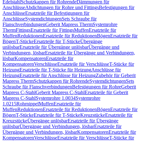
Edelstahl
Schutzkappen für Rohrende
Dämmungen für
Anschlüsse
Abdichtungen für Rohre und Fittings
Befestigungen für
Anschlüsse
Ersatzteile für Befestigungen für
Anschlüsse
Systemdichtungen
Sets Schraube für
Flanschverbindungen
Geberit Mapress Therm
Systemrohre
Therm
Fittings
Ersatzteile für Fittings
Muffen
Ersatzteile für
Muffen
Reduktionen
Ersatzteile für Reduktionen
Bögen
Ersatzteile für
Bögen
T-Stücke
Ersatzteile für T-Stücke
Übergänge
unlösbar
Ersatzteile für Übergänge unlösbar
Übergänge und
Verbindungen, lösbar
Ersatzteile für Übergänge und Verbindungen,
lösbar
Kompensatoren
Ersatzteile für
Kompensatoren
Verschlüsse
Ersatzteile für Verschlüsse
T-Stücke für
Heizung
Ersatzteile für T-Stücke für Heizung
Anschlüsse für
Heizung
Ersatzteile für Anschlüsse für Heizung
Zubehör für Geberit
Mapress Therm
Schutzkappen für Rohrende
Systemdichtungen
Sets
Schraube für Flanschverbindungen
Befestigungen für Rohre
Geberit
Mapress C-Stahl
Geberit Mapress C-Stahl
Ersatzteile für Geberit
Mapress C-Stahl
Systemrohre 1.0034
Systemrohre
1.0215
Rohrnippel
Muffen
Ersatzteile für
Muffen
Reduktionen
Ersatzteile für Reduktionen
Bögen
Ersatzteile für
Bögen
T-Stücke
Ersatzteile für T-Stücke
Kreuzstücke
Ersatzteile für
Kreuzstücke
Übergänge unlösbar
Ersatzteile für Übergänge
unlösbar
Übergänge und Verbindungen, lösbar
Ersatzteile für
Übergänge und Verbindungen, lösbar
Kompensatoren
Ersatzteile für
Kompensatoren
Verschlüsse
Ersatzteile für Verschlüsse
T-Stücke für