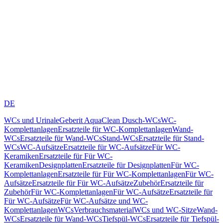
DE
WCs und Urinale
Geberit AquaClean Dusch-WCs
WC-
Komplettanlagen
Ersatzteile für WC-Komplettanlagen
Wand-
WCs
Ersatzteile für Wand-WCs
Stand-WCs
Ersatzteile für Stand-
WCs
WC-Aufsätze
Ersatzteile für WC-Aufsätze
Für WC-
Keramiken
Ersatzteile für Für WC-
Keramiken
Designplatten
Ersatzteile für Designplatten
Für WC-
Komplettanlagen
Ersatzteile für Für WC-Komplettanlagen
Für WC-
Aufsätze
Ersatzteile für Für WC-Aufsätze
Zubehör
Ersatzteile für
Zubehör
Für WC-Komplettanlagen
Für WC-Aufsätze
Ersatzteile für
Für WC-Aufsätze
Für WC-Aufsätze und WC-
Komplettanlagen
WCs
Verbrauchsmaterial
WCs und WC-Sitze
Wand-
WCs
Ersatzteile für Wand-WCs
Tiefspül-WCs
Ersatzteile für Tiefspül-