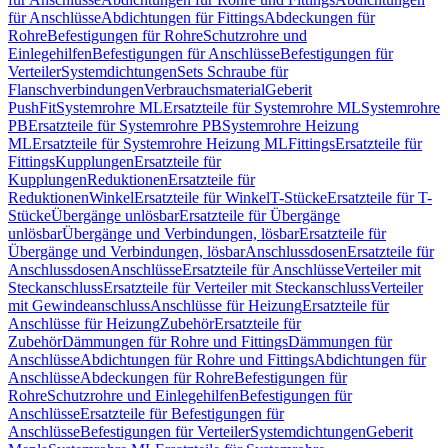
für Anschlüsse
Abdichtungen für Fittings
Abdeckungen für
Rohre
Befestigungen für Rohre
Schutzrohre und
Einlegehilfen
Befestigungen für Anschlüsse
Befestigungen für
Verteiler
Systemdichtungen
Sets Schraube für
Flanschverbindungen
Verbrauchsmaterial
Geberit
PushFit
Systemrohre ML
Ersatzteile für Systemrohre ML
Systemrohre
PB
Ersatzteile für Systemrohre PB
Systemrohre Heizung
ML
Ersatzteile für Systemrohre Heizung ML
Fittings
Ersatzteile für
Fittings
Kupplungen
Ersatzteile für
Kupplungen
Reduktionen
Ersatzteile für
Reduktionen
Winkel
Ersatzteile für Winkel
T-Stücke
Ersatzteile für T-
Stücke
Übergänge unlösbar
Ersatzteile für Übergänge
unlösbar
Übergänge und Verbindungen, lösbar
Ersatzteile für
Übergänge und Verbindungen, lösbar
Anschlussdosen
Ersatzteile für
Anschlussdosen
Anschlüsse
Ersatzteile für Anschlüsse
Verteiler mit
Steckanschluss
Ersatzteile für Verteiler mit Steckanschluss
Verteiler
mit Gewindeanschluss
Anschlüsse für Heizung
Ersatzteile für
Anschlüsse für Heizung
Zubehör
Ersatzteile für
Zubehör
Dämmungen für Rohre und Fittings
Dämmungen für
Anschlüsse
Abdichtungen für Rohre und Fittings
Abdichtungen für
Anschlüsse
Abdeckungen für Rohre
Befestigungen für
Rohre
Schutzrohre und Einlegehilfen
Befestigungen für
Anschlüsse
Ersatzteile für Befestigungen für
Anschlüsse
Befestigungen für Verteiler
Systemdichtungen
Geberit