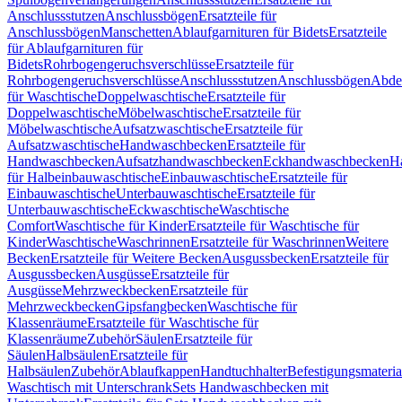
Anschlussstutzen
Anschlussbögen
Ersatzteile für
Anschlussbögen
Manschetten
Ablaufgarnituren für Bidets
Ersatzteile
für Ablaufgarnituren für
Bidets
Rohrbogengeruchsverschlüsse
Ersatzteile für
Rohrbogengeruchsverschlüsse
Anschlussstutzen
Anschlussbögen
Abde
für Waschtische
Doppelwaschtische
Ersatzteile für
Doppelwaschtische
Möbelwaschtische
Ersatzteile für
Möbelwaschtische
Aufsatzwaschtische
Ersatzteile für
Aufsatzwaschtische
Handwaschbecken
Ersatzteile für
Handwaschbecken
Aufsatzhandwaschbecken
Eckhandwaschbecken
H
für Halbeinbauwaschtische
Einbauwaschtische
Ersatzteile für
Einbauwaschtische
Unterbauwaschtische
Ersatzteile für
Unterbauwaschtische
Eckwaschtische
Waschtische
Comfort
Waschtische für Kinder
Ersatzteile für Waschtische für
Kinder
Waschtische
Waschrinnen
Ersatzteile für Waschrinnen
Weitere
Becken
Ersatzteile für Weitere Becken
Ausgussbecken
Ersatzteile für
Ausgussbecken
Ausgüsse
Ersatzteile für
Ausgüsse
Mehrzweckbecken
Ersatzteile für
Mehrzweckbecken
Gipsfangbecken
Waschtische für
Klassenräume
Ersatzteile für Waschtische für
Klassenräume
Zubehör
Säulen
Ersatzteile für
Säulen
Halbsäulen
Ersatzteile für
Halbsäulen
Zubehör
Ablaufkappen
Handtuchhalter
Befestigungsmateria
Waschtisch mit Unterschrank
Sets Handwaschbecken mit