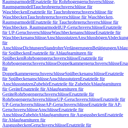
Raumsparmodell
Ersatzteile für Rohrbogengeruchsverschlüsse,
Raumsparmodell
Tauchrohrgeruchsverschlüsse für
Waschbecken
Ersatzteile für Tauchrohrgeruchsverschlüsse für
Waschbecken
Tauchrohrgeruchsverschlüsse für Waschbecken,
Raumsparmodell
Ersatzteile für Tauchrohrgeruchsverschlüsse für
Waschbecken, Raumsparmodell
UP-Geruchsverschlüsse
Ersatzteile
für UP-Geruchsverschlüsse
Waschbeckenanschlüsse
Ersatzteile für
Waschbeckenanschlüsse
Anschlussstutzen
Anschlussbögen
Abdeckung
für
Anschlüsse
Dichtungen
Standrohre
Verlängerungen
Betätigungen
Ablauf
für Spülbecken
Ersatzteile für Ablaufgarnituren für
Spülbecken
Rohrbogengeruchsverschlüsse
Ersatzteile für
Rohrbogengeruchsverschlüsse
Doppelkammergeruchsverschlüsse
Ersa
für
Doppelkammergeruchsverschlüsse
Spülbeckenanschlüsse
Ersatzteile
für Spülbeckenanschlüsse
Anschlussstutzen
Ersatzteile für
Anschlussstutzen
Zubehör
Ersatzteile für Zubehör
Ablaufgarnituren
für Geräte
Ersatzteile für Ablaufgarnituren für
Geräte
Rohrbogengeruchsverschlüsse
Ersatzteile für
Rohrbogengeruchsverschlüsse
UP-Geruchsverschlüsse
Ersatzteile für
UP-Geruchsverschlüsse
AP-Geruchsverschlüsse
Ersatzteile für AP-
Geruchsverschlüsse
Anschlüsse
Ersatzteile für
Anschlüsse
Zubehör
Ablaufgarnituren für Ausgussbecken
Ersatzteile
für Ablaufgarnituren für
Ausgussbecken
Geruchsverschlüsse
Ersatzteile für