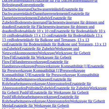
Dachwassereinläufe
Ersatzteile für Für Dachwassereinläufe
Für
Befestigung
Konventionelle
Dachentwässerung
Dachwassereinläufe
Ersatzteile für
Dachwassereinläufe
Dampfsperrenelemente
Ersatzteile für
Dampfsperrenelemente
Zubehör
Ersatzteile für
Zubehör
Bodenentwässerung
Flächenentwässerung für drinnen und
draußen
Ersatzteile für Flächenentwässerung für drinnen und
draußen
Bodenabläufe 10 x 10 cm
Ersatzteile für Bodenabläufe 10 x
10 cm
Bodenabläufe 13 x 13 cm
Ersatzteile für Bodenabläufe 13 x
13 cm
Bodeneinläufe für Balkone und Terrassen, 13 x 13
cm
Ersatzteile für Bodeneinläufe für Balkone und Terrassen, 13 x 13
cm
Zubehör
Ersatzteile für Zubehör
Werkzeuge und
Netzwerkkomponenten
Werkzeuge
Werkzeuge für Geberit
FlowFit
Ersatzteile für Werkzeuge für Geberit
FlowFit
Handpresswerkzeuge
Ersatzteile für
Handpresswerkzeuge
Presswerkzeuge Kompatibilität [1]
Ersatzteile
für Presswerkzeuge Kompatibilität [1]
Presswerkzeuge
Kompatibilität [2]
Ersatzteile für Presswerkzeuge Kompatibilität
[2]
Rohrbearbeitungswerkzeuge
Ersatzteile für
Rohrbearbeitungswerkzeuge
Abpressstopfen
Ersatzteile für
Abpressstopfen
Prüfmittel
Zubehör
Ersatzteile für Zubehör
Werkzeuge
für Geberit PushFit
Ersatzteile für Werkzeuge für Geberit
PushFit
Rohrbearbeitungswerkzeuge
Ersatzteile für
Rohrbearbeitungswerkzeuge
Abpressstopfen
Werkzeuge für Geberit
Mepla
Ersatzteile für Werkzeuge für Geberit