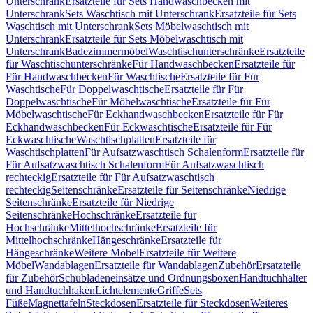
Unterschrank
Ersatzteile für Sets Handwaschbecken mit
Unterschrank
Sets Waschtisch mit Unterschrank
Ersatzteile für Sets
Waschtisch mit Unterschrank
Sets Möbelwaschtisch mit
Unterschrank
Ersatzteile für Sets Möbelwaschtisch mit
Unterschrank
Badezimmermöbel
Waschtischunterschränke
Ersatzteile
für Waschtischunterschränke
Für Handwaschbecken
Ersatzteile für
Für Handwaschbecken
Für Waschtische
Ersatzteile für Für
Waschtische
Für Doppelwaschtische
Ersatzteile für Für
Doppelwaschtische
Für Möbelwaschtische
Ersatzteile für Für
Möbelwaschtische
Für Eckhandwaschbecken
Ersatzteile für Für
Eckhandwaschbecken
Für Eckwaschtische
Ersatzteile für Für
Eckwaschtische
Waschtischplatten
Ersatzteile für
Waschtischplatten
Für Aufsatzwaschtisch Schalenform
Ersatzteile für
Für Aufsatzwaschtisch Schalenform
Für Aufsatzwaschtisch
rechteckig
Ersatzteile für Für Aufsatzwaschtisch
rechteckig
Seitenschränke
Ersatzteile für Seitenschränke
Niedrige
Seitenschränke
Ersatzteile für Niedrige
Seitenschränke
Hochschränke
Ersatzteile für
Hochschränke
Mittelhochschränke
Ersatzteile für
Mittelhochschränke
Hängeschränke
Ersatzteile für
Hängeschränke
Weitere Möbel
Ersatzteile für Weitere
Möbel
Wandablagen
Ersatzteile für Wandablagen
Zubehör
Ersatzteile
für Zubehör
Schubladeneinsätze und Ordnungsboxen
Handtuchhalter
und Handtuchhaken
Lichtelemente
Griffe
Sets
Füße
Magnettafeln
Steckdosen
Ersatzteile für Steckdosen
Weiteres