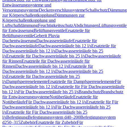
Entwässerungssysteme und
Versorgungssysteme
Deckenverschlusssysteme
Schallschutz
Dämmung
zur Körperschallentkopplung
Dämmungen zur
Körperschallentkopplung und
Luftschalldämmung
Feuchtigkeitsschutz
Abdichtungen
Lüftungsventile
für Entwässerung
Belüftungsventile
Ersatzteile für
Belüftungsventile
Geberit Pluvia
Dachentwässerung
Dachwassereinläufe
Ersatzteile für
Dachwassereinläufe
Dachwassereinläufe bis 12 l/s
Ersatzteile für
Dachwassereinläufe bis 12 l/s
Dachwassereinläufe bis 25
l/s
Ersatzteile für Dachwassereinläufe bis 25 l/s
Dachwassereinläufe
für Rinnen
Ersatzteile für Dachwassereinläufe für
Rinnen
Dachwassereinläufe bis 12 l/s
Ersatzteile für
Dachwassereinläufe bis 12 l/s
Dachwassereinläufe bis 25
l/s
Ersatzteile für Dachwassereinläufe bis 25
l/s
Dampfsperrenelemente
Ersatzteile für Dampfsperrenelemente
Für
Dachwassereinläufe bis 12 l/s
Ersatzteile für Für Dachwassereinläufe
bis 12 l/s
Für Dachwassereinläufe bis 25 l/s
Brandschutz
Brandschutz
für Entwässerungssysteme
Notüberläufe
Ersatzteile für
Notüberläufe
Für Dachwassereinläufe bis 12 l/s
Ersatzteile für Für
Dachwassereinläufe bis 12 l/s
Für Dachwassereinläufe bis 25
l/s
Ersatzteile für Für Dachwassereinläufe bis 25
l/s
Befestigung
Befestigungssystem d40–200
Befestigungssystem
d250–315
Zubehör
Ersatzteile für Zubehör
Für