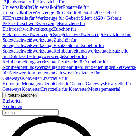
[2]
Universalkoffer
Ersatzteile für
Universalkoffer
Universalkoffer
Ersatzteile für
Universalkoffer
Werkzeuge für Geberit Silent-db20 / Geberit
PE
Ersatzteile für Werkzeuge für Geberit Silent-db20 / Geberit
PE
Elektroschweißwerkzeuge
Ersatzteile für
Elektroschweißwerkzeuge
Zubehör für
Elektroschweißwerkzeuge
Spiegelschweißwerkzeuge
Ersatzteile für
Spiegelschweißwerkzeuge
Zubehör für
Spiegelschweißwerkzeuge
Ersatzteile für Zubehör für
Spiegelschweißwerkzeuge
Rohrbearbeitungswerkzeuge
Ersatzteile
für Rohrbearbeitungswerkzeuge
Zubehör für
Rohrbearbeitungswerkzeuge
Ersatzteile für Zubehör für
Rohrbearbeitungswerkzeuge
Bedienhilfen
Fernbedienungen
Netzwerk
für Netzwerkkomponenten
Gateways
Ersatzteile für
Gateways
Konverter
Ersatzteile für
Konverter
Montagematerial
Geberit Connect
Gateways
Ersatzteile für
Gateways
Konverter
Ersatzteile für Konverter
Montagematerial
Produktkategorien
Badserien
Neuheiten