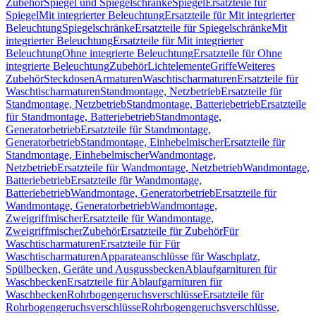
Zubehör
Spiegel und Spiegelschränke
Spiegel
Ersatzteile für
Spiegel
Mit integrierter Beleuchtung
Ersatzteile für Mit integrierter
Beleuchtung
Spiegelschränke
Ersatzteile für Spiegelschränke
Mit
integrierter Beleuchtung
Ersatzteile für Mit integrierter
Beleuchtung
Ohne integrierte Beleuchtung
Ersatzteile für Ohne
integrierte Beleuchtung
Zubehör
Lichtelemente
Griffe
Weiteres
Zubehör
Steckdosen
Armaturen
Waschtischarmaturen
Ersatzteile für
Waschtischarmaturen
Standmontage, Netzbetrieb
Ersatzteile für
Standmontage, Netzbetrieb
Standmontage, Batteriebetrieb
Ersatzteile
für Standmontage, Batteriebetrieb
Standmontage,
Generatorbetrieb
Ersatzteile für Standmontage,
Generatorbetrieb
Standmontage, Einhebelmischer
Ersatzteile für
Standmontage, Einhebelmischer
Wandmontage,
Netzbetrieb
Ersatzteile für Wandmontage, Netzbetrieb
Wandmontage,
Batteriebetrieb
Ersatzteile für Wandmontage,
Batteriebetrieb
Wandmontage, Generatorbetrieb
Ersatzteile für
Wandmontage, Generatorbetrieb
Wandmontage,
Zweigriffmischer
Ersatzteile für Wandmontage,
Zweigriffmischer
Zubehör
Ersatzteile für Zubehör
Für
Waschtischarmaturen
Ersatzteile für Für
Waschtischarmaturen
Apparateanschlüsse für Waschplatz,
Spülbecken, Geräte und Ausgussbecken
Ablaufgarnituren für
Waschbecken
Ersatzteile für Ablaufgarnituren für
Waschbecken
Rohrbogengeruchsverschlüsse
Ersatzteile für
Rohrbogengeruchsverschlüsse
Rohrbogengeruchsverschlüsse,