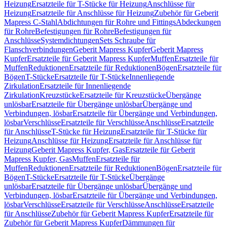
Heizung
Ersatzteile für T-Stücke für Heizung
Anschlüsse für
Heizung
Ersatzteile für Anschlüsse für Heizung
Zubehör für Geberit
Mapress C-Stahl
Abdichtungen für Rohre und Fittings
Abdeckungen
für Rohre
Befestigungen für Rohre
Befestigungen für
Anschlüsse
Systemdichtungen
Sets Schraube für
Flanschverbindungen
Geberit Mapress Kupfer
Geberit Mapress
Kupfer
Ersatzteile für Geberit Mapress Kupfer
Muffen
Ersatzteile für
Muffen
Reduktionen
Ersatzteile für Reduktionen
Bögen
Ersatzteile für
Bögen
T-Stücke
Ersatzteile für T-Stücke
Innenliegende
Zirkulation
Ersatzteile für Innenliegende
Zirkulation
Kreuzstücke
Ersatzteile für Kreuzstücke
Übergänge
unlösbar
Ersatzteile für Übergänge unlösbar
Übergänge und
Verbindungen, lösbar
Ersatzteile für Übergänge und Verbindungen,
lösbar
Verschlüsse
Ersatzteile für Verschlüsse
Anschlüsse
Ersatzteile
für Anschlüsse
T-Stücke für Heizung
Ersatzteile für T-Stücke für
Heizung
Anschlüsse für Heizung
Ersatzteile für Anschlüsse für
Heizung
Geberit Mapress Kupfer, Gas
Ersatzteile für Geberit
Mapress Kupfer, Gas
Muffen
Ersatzteile für
Muffen
Reduktionen
Ersatzteile für Reduktionen
Bögen
Ersatzteile für
Bögen
T-Stücke
Ersatzteile für T-Stücke
Übergänge
unlösbar
Ersatzteile für Übergänge unlösbar
Übergänge und
Verbindungen, lösbar
Ersatzteile für Übergänge und Verbindungen,
lösbar
Verschlüsse
Ersatzteile für Verschlüsse
Anschlüsse
Ersatzteile
für Anschlüsse
Zubehör für Geberit Mapress Kupfer
Ersatzteile für
Zubehör für Geberit Mapress Kupfer
Dämmungen für