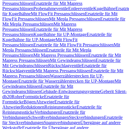
Pressanschlüssen
Ersatzteile für Mit Mapress
Pressanschlüssen
Probenahmeventile
Entleerventile
Kugelhähne
Ersatzt
für Kugelhähne
Mit FlowFit Pressanschlüssen
Ersatzteile für Mit
FlowFit Pressanschlüssen
Mit Mepla Pressanschlüssen
Ersatzteile für
Mit Mepla Pressanschlüssen
Mit Mapress
Pressanschlüssen
Ersatzteile für Mit Mapress
Pressanschlüssen
Kugelhähne für UP-Montage
Ersatzteile für
Kugelhähne für UP-Montage
Mit FlowFit
Pressanschlüssen
Ersatzteile für Mit FlowFit Pressanschlüssen
Mit
Mepla Pressanschlüssen
Ersatzteile für Mit Mepla
Pressanschlüssen
Mit Mapress Pressanschlüssen
Ersatzteile für Mit
Mapress Pressanschlüssen
Mit Gewindeanschlüssen
Ersatzteile für
Mit Gewindeanschlüssen
Rückschlagventile
Ersatzteile für
Rückschlagventile
Mit Mapress Pressanschlüssen
Ersatzteile für Mit
Mapress Pressanschlüssen
Wasserzählerstrecken für UP-
Montage
Ersatzteile für Wasserzählerstrecken für UP-Montage
Mit
Gewindeanschlüssen
Ersatzteile für Mit
Gewindeanschlüssen
Gebäude-Entwässerungssysteme
Geberit Silent-
db20
Rohre
Formstücke
Ersatzteile für
Formstücke
Bögen
Abzweige
Ersatzteile für
Abzweige
Reduktionen
Reinigungsstücke
Ersatzteile für
Reinigungsstücke
Verbindungen
Ersatzteile für
Verbindungen
Schweißverbindungen
Steckverbindungen
Ersatzteile
für Steckverbindungen
Spannverbindungen
Übergänge auf andere
Werkstoffe
Ersatzteile für Übergänge auf andere