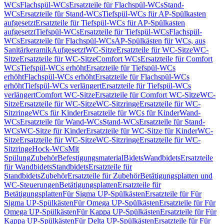
WCs
Flachspül-WCs
Ersatzteile für Flachspül-WCs
Stand-
WCs
Ersatzteile für Stand-WCs
Tiefspül-WCs für AP-Spülkasten
aufgesetzt
Ersatzteile für Tiefspül-WCs für AP-Spülkasten
aufgesetzt
Tiefspül-WCs
Ersatzteile für Tiefspül-WCs
Flachspül-
WCs
Ersatzteile für Flachspül-WCs
AP-Spülkästen für WCs, aus
Sanitärkeramik
Aufgesetzt
WC-Sitze
Ersatzteile für WC-Sitze
WC-
Sitze
Ersatzteile für WC-Sitze
Comfort WCs
Ersatzteile für Comfort
WCs
Tiefspül-WCs erhöht
Ersatzteile für Tiefspül-WCs
erhöht
Flachspül-WCs erhöht
Ersatzteile für Flachspül-WCs
erhöht
Tiefspül-WCs verlängert
Ersatzteile für Tiefspül-WCs
verlängert
Comfort WC-Sitze
Ersatzteile für Comfort WC-Sitze
WC-
Sitze
Ersatzteile für WC-Sitze
WC-Sitzringe
Ersatzteile für WC-
Sitzringe
WCs für Kinder
Ersatzteile für WCs für Kinder
Wand-
WCs
Ersatzteile für Wand-WCs
Stand-WCs
Ersatzteile für Stand-
WCs
WC-Sitze für Kinder
Ersatzteile für WC-Sitze für Kinder
WC-
Sitze
Ersatzteile für WC-Sitze
WC-Sitzringe
Ersatzteile für WC-
Sitzringe
Hock-WCs
Mit
Spülung
Zubehör
Befestigungsmaterial
Bidets
Wandbidets
Ersatzteile
für Wandbidets
Standbidets
Ersatzteile für
Standbidets
Zubehör
Ersatzteile für Zubehör
Betätigungsplatten und
WC-Steuerungen
Betätigungsplatten
Ersatzteile für
Betätigungsplatten
Für Sigma UP-Spülkästen
Ersatzteile für Für
Sigma UP-Spülkästen
Für Omega UP-Spülkästen
Ersatzteile für Für
Omega UP-Spülkästen
Für Kappa UP-Spülkästen
Ersatzteile für Für
Kappa UP-Spülkästen
Für Delta UP-Spülkästen
Ersatzteile für Für