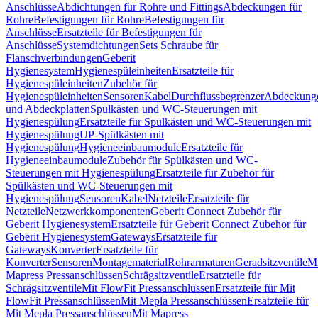
Anschlüsse
Abdichtungen für Rohre und Fittings
Abdeckungen für
Rohre
Befestigungen für Rohre
Befestigungen für
Anschlüsse
Ersatzteile für Befestigungen für
Anschlüsse
Systemdichtungen
Sets Schraube für
Flanschverbindungen
Geberit
Hygienesystem
Hygienespüleinheiten
Ersatzteile für
Hygienespüleinheiten
Zubehör für
Hygienespüleinheiten
Sensoren
Kabel
Durchflussbegrenzer
Abdeckung
und Abdeckplatten
Spülkästen und WC-Steuerungen mit
Hygienespülung
Ersatzteile für Spülkästen und WC-Steuerungen mit
Hygienespülung
UP-Spülkästen mit
Hygienespülung
Hygieneeinbaumodule
Ersatzteile für
Hygieneeinbaumodule
Zubehör für Spülkästen und WC-
Steuerungen mit Hygienespülung
Ersatzteile für Zubehör für
Spülkästen und WC-Steuerungen mit
Hygienespülung
Sensoren
Kabel
Netzteile
Ersatzteile für
Netzteile
Netzwerkkomponenten
Geberit Connect Zubehör für
Geberit Hygienesystem
Ersatzteile für Geberit Connect Zubehör für
Geberit Hygienesystem
Gateways
Ersatzteile für
Gateways
Konverter
Ersatzteile für
Konverter
Sensoren
Montagematerial
Rohrarmaturen
Geradsitzventile
Mi
Mapress Pressanschlüssen
Schrägsitzventile
Ersatzteile für
Schrägsitzventile
Mit FlowFit Pressanschlüssen
Ersatzteile für Mit
FlowFit Pressanschlüssen
Mit Mepla Pressanschlüssen
Ersatzteile für
Mit Mepla Pressanschlüssen
Mit Mapress