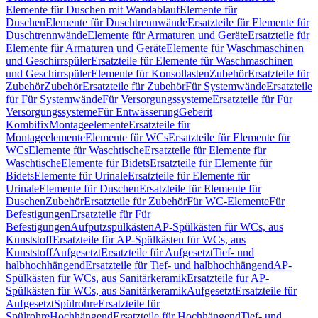
Elemente für Duschen mit Wandablauf
Elemente für
Duschen
Elemente für Duschtrennwände
Ersatzteile für Elemente für
Duschtrennwände
Elemente für Armaturen und Geräte
Ersatzteile für
Elemente für Armaturen und Geräte
Elemente für Waschmaschinen
und Geschirrspüler
Ersatzteile für Elemente für Waschmaschinen
und Geschirrspüler
Elemente für Konsollasten
Zubehör
Ersatzteile für
Zubehör
Zubehör
Ersatzteile für Zubehör
Für Systemwände
Ersatzteile
für Für Systemwände
Für Versorgungssysteme
Ersatzteile für Für
Versorgungssysteme
Für Entwässerung
Geberit
Kombifix
Montageelemente
Ersatzteile für
Montageelemente
Elemente für WCs
Ersatzteile für Elemente für
WCs
Elemente für Waschtische
Ersatzteile für Elemente für
Waschtische
Elemente für Bidets
Ersatzteile für Elemente für
Bidets
Elemente für Urinale
Ersatzteile für Elemente für
Urinale
Elemente für Duschen
Ersatzteile für Elemente für
Duschen
Zubehör
Ersatzteile für Zubehör
Für WC-Elemente
Für
Befestigungen
Ersatzteile für Für
Befestigungen
Aufputzspülkästen
AP-Spülkästen für WCs, aus
Kunststoff
Ersatzteile für AP-Spülkästen für WCs, aus
Kunststoff
Aufgesetzt
Ersatzteile für Aufgesetzt
Tief- und
halbhochhängend
Ersatzteile für Tief- und halbhochhängend
AP-
Spülkästen für WCs, aus Sanitärkeramik
Ersatzteile für AP-
Spülkästen für WCs, aus Sanitärkeramik
Aufgesetzt
Ersatzteile für
Aufgesetzt
Spülrohre
Ersatzteile für
Spülrohre
Hochhängend
Ersatzteile für Hochhängend
Tief- und