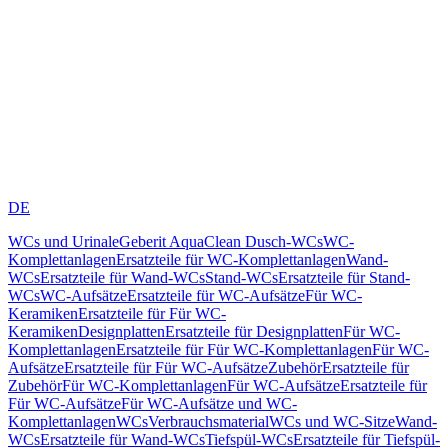
DE
WCs und Urinale
Geberit AquaClean Dusch-WCs
WC-
Komplettanlagen
Ersatzteile für WC-Komplettanlagen
Wand-
WCs
Ersatzteile für Wand-WCs
Stand-WCs
Ersatzteile für Stand-
WCs
WC-Aufsätze
Ersatzteile für WC-Aufsätze
Für WC-
Keramiken
Ersatzteile für Für WC-
Keramiken
Designplatten
Ersatzteile für Designplatten
Für WC-
Komplettanlagen
Ersatzteile für Für WC-Komplettanlagen
Für WC-
Aufsätze
Ersatzteile für Für WC-Aufsätze
Zubehör
Ersatzteile für
Zubehör
Für WC-Komplettanlagen
Für WC-Aufsätze
Ersatzteile für
Für WC-Aufsätze
Für WC-Aufsätze und WC-
Komplettanlagen
WCs
Verbrauchsmaterial
WCs und WC-Sitze
Wand-
WCs
Ersatzteile für Wand-WCs
Tiefspül-WCs
Ersatzteile für Tiefspül-