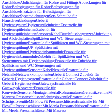
Anschlüsse
Abdichtungen für Rohre und Fittings
Abdeckungen für
Rohre
Befestigungen für Rohre
Befestigungen für
Anschlüsse
Ersatzteile für Befestigungen für
Anschlüsse
Systemdichtungen
Sets Schraube für
Flanschverbindungen
Geberit
Hygienesystem
Hygienespüleinheiten
Ersatzteile für
Hygienespüleinheiten
Zubehör für
Hygienespüleinheiten
Sensoren
Kabel
Durchflussbegrenzer
Abdeckung
und Abdeckplatten
Spülkästen und WC-Steuerungen mit
Hygienespülung
Ersatzteile für Spülkästen und WC-Steuerungen mit
Hygienespülung
UP-Spülkästen mit
Hygienespülung
Hygieneeinbaumodule
Ersatzteile für
Hygieneeinbaumodule
Zubehör für Spülkästen und WC-
Steuerungen mit Hygienespülung
Ersatzteile für Zubehör für
Spülkästen und WC-Steuerungen mit
Hygienespülung
Sensoren
Kabel
Netzteile
Ersatzteile für
Netzteile
Netzwerkkomponenten
Geberit Connect Zubehör für
Geberit Hygienesystem
Ersatzteile für Geberit Connect Zubehör für
Geberit Hygienesystem
Gateways
Ersatzteile für
Gateways
Konverter
Ersatzteile für
Konverter
Sensoren
Montagematerial
Rohrarmaturen
Geradsitzventile
Mi
Mapress Pressanschlüssen
Schrägsitzventile
Ersatzteile für
Schrägsitzventile
Mit FlowFit Pressanschlüssen
Ersatzteile für Mit
FlowFit Pressanschlüssen
Mit Mepla Pressanschlüssen
Ersatzteile für
Mit Mepla Pressanschlüssen
Mit Mapress