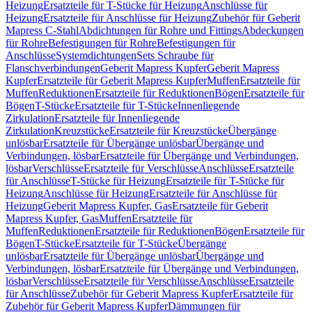
Heizung
Ersatzteile für T-Stücke für Heizung
Anschlüsse für
Heizung
Ersatzteile für Anschlüsse für Heizung
Zubehör für Geberit
Mapress C-Stahl
Abdichtungen für Rohre und Fittings
Abdeckungen
für Rohre
Befestigungen für Rohre
Befestigungen für
Anschlüsse
Systemdichtungen
Sets Schraube für
Flanschverbindungen
Geberit Mapress Kupfer
Geberit Mapress
Kupfer
Ersatzteile für Geberit Mapress Kupfer
Muffen
Ersatzteile für
Muffen
Reduktionen
Ersatzteile für Reduktionen
Bögen
Ersatzteile für
Bögen
T-Stücke
Ersatzteile für T-Stücke
Innenliegende
Zirkulation
Ersatzteile für Innenliegende
Zirkulation
Kreuzstücke
Ersatzteile für Kreuzstücke
Übergänge
unlösbar
Ersatzteile für Übergänge unlösbar
Übergänge und
Verbindungen, lösbar
Ersatzteile für Übergänge und Verbindungen,
lösbar
Verschlüsse
Ersatzteile für Verschlüsse
Anschlüsse
Ersatzteile
für Anschlüsse
T-Stücke für Heizung
Ersatzteile für T-Stücke für
Heizung
Anschlüsse für Heizung
Ersatzteile für Anschlüsse für
Heizung
Geberit Mapress Kupfer, Gas
Ersatzteile für Geberit
Mapress Kupfer, Gas
Muffen
Ersatzteile für
Muffen
Reduktionen
Ersatzteile für Reduktionen
Bögen
Ersatzteile für
Bögen
T-Stücke
Ersatzteile für T-Stücke
Übergänge
unlösbar
Ersatzteile für Übergänge unlösbar
Übergänge und
Verbindungen, lösbar
Ersatzteile für Übergänge und Verbindungen,
lösbar
Verschlüsse
Ersatzteile für Verschlüsse
Anschlüsse
Ersatzteile
für Anschlüsse
Zubehör für Geberit Mapress Kupfer
Ersatzteile für
Zubehör für Geberit Mapress Kupfer
Dämmungen für