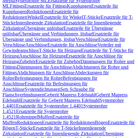
Mepla
Systemrohre ML
Ersatzteile für Systemrohre
ML
Fittings
Ersatzteile für Fittings
Kupplungen
Ersatzteile für
Kupplungen
Reduktionen
Ersatzteile für
Reduktionen
Winkel
Ersatzteile für Winkel
T-Stücke
Ersatzteile für T-
Stücke
Innenliegende Zirkulation
Ersatzteile für Innenliegende
Zirkulation
Übergänge unlösbar
Ersatzteile für Übergänge
unlösbar
Übergänge und Verbindungen, lösbar
Ersatzteile für
Übergänge und Verbindungen, lösbar
Verschlüsse
Ersatzteile für
Verschlüsse
Anschlüsse
Ersatzteile für Anschlüsse
Verteiler mit
Gewindeanschluss
T-Stücke für Heizung
Ersatzteile für T-Stücke für
Heizung
Anschlüsse für Heizung
Ersatzteile für Anschlüsse für
Heizung
Zubehör
Ersatzteile für Zubehör
Dämmungen für Rohre und
Fittings
Dämmungen für Anschlüsse
Abdichtungen für Rohre und
Fittings
Abdichtungen für Anschlüsse
Abdeckungen für
Rohre
Befestigungen für Rohre
Befestigungen für
Anschlüsse
Ersatzteile für Befestigungen für
Anschlüsse
Systemdichtungen
Sets Schraube für
Flanschverbindungen
Geberit Mapress Edelstahl
Geberit Mapress
Edelstahl
Ersatzteile für Geberit Mapress Edelstahl
Systemrohre
1.4401
Ersatzteile für Systemrohre 1.4401
Systemrohre
1.4521
Ersatzteile für Systemrohre
1.4521
Rohrnippel
Muffen
Ersatzteile für
Muffen
Reduktionen
Ersatzteile für Reduktionen
Bögen
Ersatzteile für
Bögen
T-Stücke
Ersatzteile für T-Stücke
Innenliegende
Zirkulation
Ersatzteile für Innenliegende Zirkulation
Übergänge