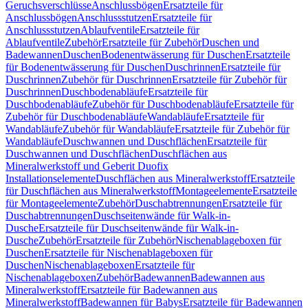
Geruchsverschlüsse
Anschlussbögen
Ersatzteile für
Anschlussbögen
Anschlussstutzen
Ersatzteile für
Anschlussstutzen
Ablaufventile
Ersatzteile für
Ablaufventile
Zubehör
Ersatzteile für Zubehör
Duschen und
Badewannen
Duschen
Bodenentwässerung für Duschen
Ersatzteile
für Bodenentwässerung für Duschen
Duschrinnen
Ersatzteile für
Duschrinnen
Zubehör für Duschrinnen
Ersatzteile für Zubehör für
Duschrinnen
Duschbodenabläufe
Ersatzteile für
Duschbodenabläufe
Zubehör für Duschbodenabläufe
Ersatzteile für
Zubehör für Duschbodenabläufe
Wandabläufe
Ersatzteile für
Wandabläufe
Zubehör für Wandabläufe
Ersatzteile für Zubehör für
Wandabläufe
Duschwannen und Duschflächen
Ersatzteile für
Duschwannen und Duschflächen
Duschflächen aus
Mineralwerkstoff und Geberit Duofix
Installationselemente
Duschflächen aus Mineralwerkstoff
Ersatzteile
für Duschflächen aus Mineralwerkstoff
Montageelemente
Ersatzteile
für Montageelemente
Zubehör
Duschabtrennungen
Ersatzteile für
Duschabtrennungen
Duschseitenwände für Walk-in-
Dusche
Ersatzteile für Duschseitenwände für Walk-in-
Dusche
Zubehör
Ersatzteile für Zubehör
Nischenablageboxen für
Duschen
Ersatzteile für Nischenablageboxen für
Duschen
Nischenablageboxen
Ersatzteile für
Nischenablageboxen
Zubehör
Badewannen
Badewannen aus
Mineralwerkstoff
Ersatzteile für Badewannen aus
Mineralwerkstoff
Badewannen für Babys
Ersatzteile für Badewannen