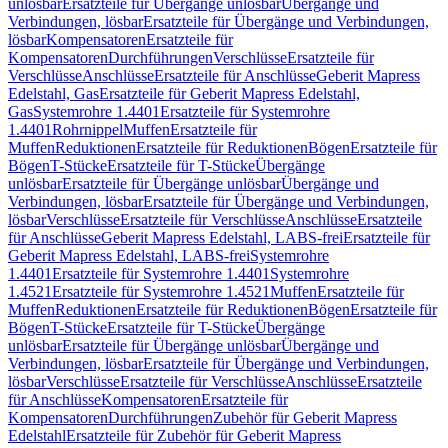
unlösbar
Ersatzteile für Übergänge unlösbar
Übergänge und
Verbindungen, lösbar
Ersatzteile für Übergänge und Verbindungen,
lösbar
Kompensatoren
Ersatzteile für
Kompensatoren
Durchführungen
Verschlüsse
Ersatzteile für
Verschlüsse
Anschlüsse
Ersatzteile für Anschlüsse
Geberit Mapress
Edelstahl, Gas
Ersatzteile für Geberit Mapress Edelstahl,
Gas
Systemrohre 1.4401
Ersatzteile für Systemrohre
1.4401
Rohrnippel
Muffen
Ersatzteile für
Muffen
Reduktionen
Ersatzteile für Reduktionen
Bögen
Ersatzteile für
Bögen
T-Stücke
Ersatzteile für T-Stücke
Übergänge
unlösbar
Ersatzteile für Übergänge unlösbar
Übergänge und
Verbindungen, lösbar
Ersatzteile für Übergänge und Verbindungen,
lösbar
Verschlüsse
Ersatzteile für Verschlüsse
Anschlüsse
Ersatzteile
für Anschlüsse
Geberit Mapress Edelstahl, LABS-frei
Ersatzteile für
Geberit Mapress Edelstahl, LABS-frei
Systemrohre
1.4401
Ersatzteile für Systemrohre 1.4401
Systemrohre
1.4521
Ersatzteile für Systemrohre 1.4521
Muffen
Ersatzteile für
Muffen
Reduktionen
Ersatzteile für Reduktionen
Bögen
Ersatzteile für
Bögen
T-Stücke
Ersatzteile für T-Stücke
Übergänge
unlösbar
Ersatzteile für Übergänge unlösbar
Übergänge und
Verbindungen, lösbar
Ersatzteile für Übergänge und Verbindungen,
lösbar
Verschlüsse
Ersatzteile für Verschlüsse
Anschlüsse
Ersatzteile
für Anschlüsse
Kompensatoren
Ersatzteile für
Kompensatoren
Durchführungen
Zubehör für Geberit Mapress
Edelstahl
Ersatzteile für Zubehör für Geberit Mapress