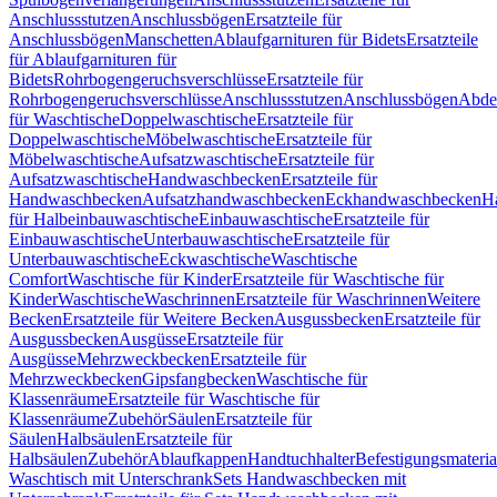
Anschlussstutzen
Anschlussbögen
Ersatzteile für
Anschlussbögen
Manschetten
Ablaufgarnituren für Bidets
Ersatzteile
für Ablaufgarnituren für
Bidets
Rohrbogengeruchsverschlüsse
Ersatzteile für
Rohrbogengeruchsverschlüsse
Anschlussstutzen
Anschlussbögen
Abde
für Waschtische
Doppelwaschtische
Ersatzteile für
Doppelwaschtische
Möbelwaschtische
Ersatzteile für
Möbelwaschtische
Aufsatzwaschtische
Ersatzteile für
Aufsatzwaschtische
Handwaschbecken
Ersatzteile für
Handwaschbecken
Aufsatzhandwaschbecken
Eckhandwaschbecken
H
für Halbeinbauwaschtische
Einbauwaschtische
Ersatzteile für
Einbauwaschtische
Unterbauwaschtische
Ersatzteile für
Unterbauwaschtische
Eckwaschtische
Waschtische
Comfort
Waschtische für Kinder
Ersatzteile für Waschtische für
Kinder
Waschtische
Waschrinnen
Ersatzteile für Waschrinnen
Weitere
Becken
Ersatzteile für Weitere Becken
Ausgussbecken
Ersatzteile für
Ausgussbecken
Ausgüsse
Ersatzteile für
Ausgüsse
Mehrzweckbecken
Ersatzteile für
Mehrzweckbecken
Gipsfangbecken
Waschtische für
Klassenräume
Ersatzteile für Waschtische für
Klassenräume
Zubehör
Säulen
Ersatzteile für
Säulen
Halbsäulen
Ersatzteile für
Halbsäulen
Zubehör
Ablaufkappen
Handtuchhalter
Befestigungsmateria
Waschtisch mit Unterschrank
Sets Handwaschbecken mit