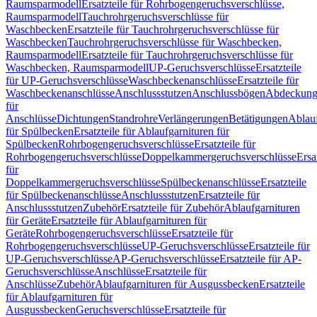
Raumsparmodell
Ersatzteile für Rohrbogengeruchsverschlüsse,
Raumsparmodell
Tauchrohrgeruchsverschlüsse für
Waschbecken
Ersatzteile für Tauchrohrgeruchsverschlüsse für
Waschbecken
Tauchrohrgeruchsverschlüsse für Waschbecken,
Raumsparmodell
Ersatzteile für Tauchrohrgeruchsverschlüsse für
Waschbecken, Raumsparmodell
UP-Geruchsverschlüsse
Ersatzteile
für UP-Geruchsverschlüsse
Waschbeckenanschlüsse
Ersatzteile für
Waschbeckenanschlüsse
Anschlussstutzen
Anschlussbögen
Abdeckung
für
Anschlüsse
Dichtungen
Standrohre
Verlängerungen
Betätigungen
Ablauf
für Spülbecken
Ersatzteile für Ablaufgarnituren für
Spülbecken
Rohrbogengeruchsverschlüsse
Ersatzteile für
Rohrbogengeruchsverschlüsse
Doppelkammergeruchsverschlüsse
Ersa
für
Doppelkammergeruchsverschlüsse
Spülbeckenanschlüsse
Ersatzteile
für Spülbeckenanschlüsse
Anschlussstutzen
Ersatzteile für
Anschlussstutzen
Zubehör
Ersatzteile für Zubehör
Ablaufgarnituren
für Geräte
Ersatzteile für Ablaufgarnituren für
Geräte
Rohrbogengeruchsverschlüsse
Ersatzteile für
Rohrbogengeruchsverschlüsse
UP-Geruchsverschlüsse
Ersatzteile für
UP-Geruchsverschlüsse
AP-Geruchsverschlüsse
Ersatzteile für AP-
Geruchsverschlüsse
Anschlüsse
Ersatzteile für
Anschlüsse
Zubehör
Ablaufgarnituren für Ausgussbecken
Ersatzteile
für Ablaufgarnituren für
Ausgussbecken
Geruchsverschlüsse
Ersatzteile für