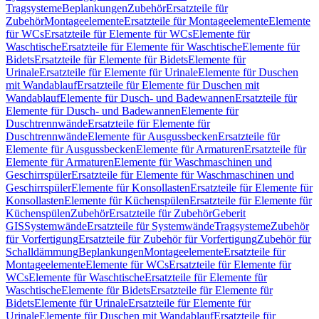
Tragsysteme
Beplankungen
Zubehör
Ersatzteile für
Zubehör
Montageelemente
Ersatzteile für Montageelemente
Elemente
für WCs
Ersatzteile für Elemente für WCs
Elemente für
Waschtische
Ersatzteile für Elemente für Waschtische
Elemente für
Bidets
Ersatzteile für Elemente für Bidets
Elemente für
Urinale
Ersatzteile für Elemente für Urinale
Elemente für Duschen
mit Wandablauf
Ersatzteile für Elemente für Duschen mit
Wandablauf
Elemente für Dusch- und Badewannen
Ersatzteile für
Elemente für Dusch- und Badewannen
Elemente für
Duschtrennwände
Ersatzteile für Elemente für
Duschtrennwände
Elemente für Ausgussbecken
Ersatzteile für
Elemente für Ausgussbecken
Elemente für Armaturen
Ersatzteile für
Elemente für Armaturen
Elemente für Waschmaschinen und
Geschirrspüler
Ersatzteile für Elemente für Waschmaschinen und
Geschirrspüler
Elemente für Konsollasten
Ersatzteile für Elemente für
Konsollasten
Elemente für Küchenspülen
Ersatzteile für Elemente für
Küchenspülen
Zubehör
Ersatzteile für Zubehör
Geberit
GIS
Systemwände
Ersatzteile für Systemwände
Tragsysteme
Zubehör
für Vorfertigung
Ersatzteile für Zubehör für Vorfertigung
Zubehör für
Schalldämmung
Beplankungen
Montageelemente
Ersatzteile für
Montageelemente
Elemente für WCs
Ersatzteile für Elemente für
WCs
Elemente für Waschtische
Ersatzteile für Elemente für
Waschtische
Elemente für Bidets
Ersatzteile für Elemente für
Bidets
Elemente für Urinale
Ersatzteile für Elemente für
Urinale
Elemente für Duschen mit Wandablauf
Ersatzteile für