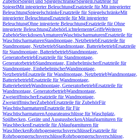
Zubehör
Spiegel und Spiegelschränke
Spiegel
Ersatzteile für
Spiegel
Mit integrierter Beleuchtung
Ersatzteile für Mit integrierter
Beleuchtung
Spiegelschränke
Ersatzteile für Spiegelschränke
Mit
integrierter Beleuchtung
Ersatzteile für Mit integrierter
Beleuchtung
Ohne integrierte Beleuchtung
Ersatzteile für Ohne
integrierte Beleuchtung
Zubehör
Lichtelemente
Griffe
Weiteres
Zubehör
Steckdosen
Armaturen
Waschtischarmaturen
Ersatzteile für
Waschtischarmaturen
Standmontage, Netzbetrieb
Ersatzteile für
Standmontage, Netzbetrieb
Standmontage, Batteriebetrieb
Ersatzteile
für Standmontage, Batteriebetrieb
Standmontage,
Generatorbetrieb
Ersatzteile für Standmontage,
Generatorbetrieb
Standmontage, Einhebelmischer
Ersatzteile für
Standmontage, Einhebelmischer
Wandmontage,
Netzbetrieb
Ersatzteile für Wandmontage, Netzbetrieb
Wandmontage,
Batteriebetrieb
Ersatzteile für Wandmontage,
Batteriebetrieb
Wandmontage, Generatorbetrieb
Ersatzteile für
Wandmontage, Generatorbetrieb
Wandmontage,
Zweigriffmischer
Ersatzteile für Wandmontage,
Zweigriffmischer
Zubehör
Ersatzteile für Zubehör
Für
Waschtischarmaturen
Ersatzteile für Für
Waschtischarmaturen
Apparateanschlüsse für Waschplatz,
Spülbecken, Geräte und Ausgussbecken
Ablaufgarnituren für
Waschbecken
Ersatzteile für Ablaufgarnituren für
Waschbecken
Rohrbogengeruchsverschlüsse
Ersatzteile für
Rohrbogengeruchsverschlüsse
Rohrbogengeruchsverschlüsse,