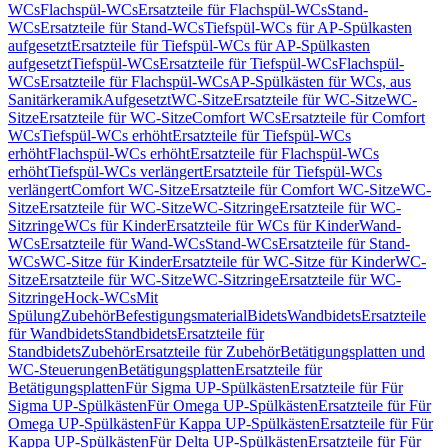
WCs
Flachspül-WCs
Ersatzteile für Flachspül-WCs
Stand-
WCs
Ersatzteile für Stand-WCs
Tiefspül-WCs für AP-Spülkasten
aufgesetzt
Ersatzteile für Tiefspül-WCs für AP-Spülkasten
aufgesetzt
Tiefspül-WCs
Ersatzteile für Tiefspül-WCs
Flachspül-
WCs
Ersatzteile für Flachspül-WCs
AP-Spülkästen für WCs, aus
Sanitärkeramik
Aufgesetzt
WC-Sitze
Ersatzteile für WC-Sitze
WC-
Sitze
Ersatzteile für WC-Sitze
Comfort WCs
Ersatzteile für Comfort
WCs
Tiefspül-WCs erhöht
Ersatzteile für Tiefspül-WCs
erhöht
Flachspül-WCs erhöht
Ersatzteile für Flachspül-WCs
erhöht
Tiefspül-WCs verlängert
Ersatzteile für Tiefspül-WCs
verlängert
Comfort WC-Sitze
Ersatzteile für Comfort WC-Sitze
WC-
Sitze
Ersatzteile für WC-Sitze
WC-Sitzringe
Ersatzteile für WC-
Sitzringe
WCs für Kinder
Ersatzteile für WCs für Kinder
Wand-
WCs
Ersatzteile für Wand-WCs
Stand-WCs
Ersatzteile für Stand-
WCs
WC-Sitze für Kinder
Ersatzteile für WC-Sitze für Kinder
WC-
Sitze
Ersatzteile für WC-Sitze
WC-Sitzringe
Ersatzteile für WC-
Sitzringe
Hock-WCs
Mit
Spülung
Zubehör
Befestigungsmaterial
Bidets
Wandbidets
Ersatzteile
für Wandbidets
Standbidets
Ersatzteile für
Standbidets
Zubehör
Ersatzteile für Zubehör
Betätigungsplatten und
WC-Steuerungen
Betätigungsplatten
Ersatzteile für
Betätigungsplatten
Für Sigma UP-Spülkästen
Ersatzteile für Für
Sigma UP-Spülkästen
Für Omega UP-Spülkästen
Ersatzteile für Für
Omega UP-Spülkästen
Für Kappa UP-Spülkästen
Ersatzteile für Für
Kappa UP-Spülkästen
Für Delta UP-Spülkästen
Ersatzteile für Für