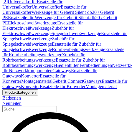
[2]
Universalkoffer
Ersatzteile für
Universalkoffer
Universalkoffer
Ersatzteile für
Universalkoffer
Werkzeuge für Geberit Silent-db20 / Geberit
PE
Ersatzteile für Werkzeuge für Geberit Silent-db20 / Geberit
PE
Elektroschweißwerkzeuge
Ersatzteile für
Elektroschweißwerkzeuge
Zubehör für
Elektroschweißwerkzeuge
Spiegelschweißwerkzeuge
Ersatzteile für
Spiegelschweißwerkzeuge
Zubehör für
Spiegelschweißwerkzeuge
Ersatzteile für Zubehör für
Spiegelschweißwerkzeuge
Rohrbearbeitungswerkzeuge
Ersatzteile
für Rohrbearbeitungswerkzeuge
Zubehör für
Rohrbearbeitungswerkzeuge
Ersatzteile für Zubehör für
Rohrbearbeitungswerkzeuge
Bedienhilfen
Fernbedienungen
Netzwerk
für Netzwerkkomponenten
Gateways
Ersatzteile für
Gateways
Konverter
Ersatzteile für
Konverter
Montagematerial
Geberit Connect
Gateways
Ersatzteile für
Gateways
Konverter
Ersatzteile für Konverter
Montagematerial
Produktkategorien
Badserien
Neuheiten