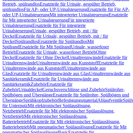
Betrieb, spülrandlos
Ersatzteile für Urinale, gespülter Betrieb,
spülrandlos
Für AP- oder UP-Urinalsteuerung
Ersatzteile für Für AP-
oder UP-Urinalsteuerung
Mit integrierter Urinalsteuerung
Ersatzteile
für Mit integrierter Urinalsteuerung
Für integrierte
Urinalsteuerung
Ersatzteile für Für integrierte
Urinalsteuerung
Urinale, gespülter Betrieb, mit / für
Deckel
Ersatzteile für Urinale, gespülter Betrieb, mit / für
Deckel
Spülrandlos
Ersatzteile für Spülrandlos
Mit
Spülrand
Ersatzteile für Mit Spülrand
Urinale, wasserloser
Betrieb
Ersatzteile für Urinale, wasserloser Betrieb
Ohne
Deckel
Ersatzteile für Ohne Deckel
Urinaltrennwände
Ersatzteile für
Urinaltrennwände
Urinaltrennwände aus Kunststoff
Ersatzteile für
Urinaltrennwände aus Kunststoff
Urinaltrennwände aus
Glas
Ersatzteile für Urinaltrennwände aus Glas
Urinaltrennwände aus
Sanitärkeramik
Ersatzteile für Urinaltrennwände aus
Sanitärkeramik
Zubehör
Ersatzteile für
Zubehör
Urinaldeckel
Geruchsverschlüsse und Zubehör
Spülrohre,
Spülbögen und Übergänge
Ersatzteile für Spülrohre, Spülbögen und
Übergänge
Sprühkopfzubehör
Befestigungsmaterial
Ablaufventile
Spülv
für Unterputz
Mit elektronischer Spülauslösung,
Netzbetrieb
Ersatzteile für Mit elektronischer Spülauslösung,
Netzbetrieb
Mit elektronischer Spülauslösung,
Batteriebetrieb
Ersatzteile für Mit elektronischer Spülauslösung,
Batteriebetrieb
Mit pneumatischer Spülauslösung
Ersatzteile für Mit
pneumatischer Spülauslösung
Basic
Ersatzteile für