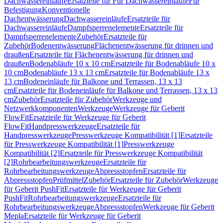
Dachwassereinläufe
Ersatzteile für Für Dachwassereinläufe
Für
Befestigung
Konventionelle
Dachentwässerung
Dachwassereinläufe
Ersatzteile für
Dachwassereinläufe
Dampfsperrenelemente
Ersatzteile für
Dampfsperrenelemente
Zubehör
Ersatzteile für
Zubehör
Bodenentwässerung
Flächenentwässerung für drinnen und
draußen
Ersatzteile für Flächenentwässerung für drinnen und
draußen
Bodenabläufe 10 x 10 cm
Ersatzteile für Bodenabläufe 10 x
10 cm
Bodenabläufe 13 x 13 cm
Ersatzteile für Bodenabläufe 13 x
13 cm
Bodeneinläufe für Balkone und Terrassen, 13 x 13
cm
Ersatzteile für Bodeneinläufe für Balkone und Terrassen, 13 x 13
cm
Zubehör
Ersatzteile für Zubehör
Werkzeuge und
Netzwerkkomponenten
Werkzeuge
Werkzeuge für Geberit
FlowFit
Ersatzteile für Werkzeuge für Geberit
FlowFit
Handpresswerkzeuge
Ersatzteile für
Handpresswerkzeuge
Presswerkzeuge Kompatibilität [1]
Ersatzteile
für Presswerkzeuge Kompatibilität [1]
Presswerkzeuge
Kompatibilität [2]
Ersatzteile für Presswerkzeuge Kompatibilität
[2]
Rohrbearbeitungswerkzeuge
Ersatzteile für
Rohrbearbeitungswerkzeuge
Abpressstopfen
Ersatzteile für
Abpressstopfen
Prüfmittel
Zubehör
Ersatzteile für Zubehör
Werkzeuge
für Geberit PushFit
Ersatzteile für Werkzeuge für Geberit
PushFit
Rohrbearbeitungswerkzeuge
Ersatzteile für
Rohrbearbeitungswerkzeuge
Abpressstopfen
Werkzeuge für Geberit
Mepla
Ersatzteile für Werkzeuge für Geberit