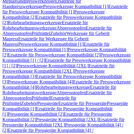
Mepla
Handpresswerkzeuge
Ersatzteile für
Handpresswerkzeuge
Presswerkzeuge Kompatibilität [1]
Ersatzteile
für Presswerkzeuge Kompatibilität [1]
Presswerkzeuge
Kompatibilität [2]
Ersatzteile für Presswerkzeuge Kompatibilität
[2]
Rohrbearbeitungswerkzeuge
Ersatzteile für
Rohrbearbeitungswerkzeuge
Abpressstopfen
Ersatzteile für
Abpressstopfen
Prüfmittel
Zubehör
Werkzeuge für Geberit
Mapress
Ersatzteile für Werkzeuge für Geberit
Mapress
Presswerkzeuge Kompatibilität [1]
Ersatzteile für
Presswerkzeuge Kompatibilität [1]
Presswerkzeuge Kompatibilität
[2]
Ersatzteile für Presswerkzeuge Kompatibilität [2]
Presswerkzeuge
Kompatibilität [1] / [2]
Ersatzteile für Presswerkzeuge Kompatibilität
[1] / [2]
Presswerkzeuge Kompatibilität [2XL]
Ersatzteile für
Presswerkzeuge Kompatibilität [2XL]
Presswerkzeuge
Kompatibilität [3]
Ersatzteile für Presswerkzeuge Kompatibilität
[3]
Presswerkzeuge Kompatibilität [4]
Ersatzteile für Presswerkzeuge
Kompatibilität [4]
Rohrbearbeitungswerkzeuge
Ersatzteile für
Rohrbearbeitungswerkzeuge
Abpressstopfen
Ersatzteile für
Abpressstopfen
Prüfmittel
Ersatzteile für
Prüfmittel
Zubehör
Pressgeräte
Ersatzteile für Pressgeräte
Pressgeräte
Kompatibilität [1]
Ersatzteile für Pressgeräte Kompatibilität
[1]
Pressgeräte Kompatibilität [2]
Ersatzteile für Pressgeräte
Kompatibilität [2]
Pressgeräte Kompatibilität [2XL]
Ersatzteile für
Pressgeräte Kompatibilität [2XL]
Pressgeräte Kompatibilität [4] /
[2]
Ersatzteile für Pressgeräte Kompatibilität [4] /