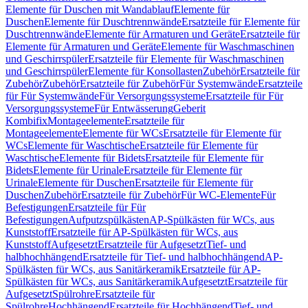
Elemente für Duschen mit Wandablauf
Elemente für
Duschen
Elemente für Duschtrennwände
Ersatzteile für Elemente für
Duschtrennwände
Elemente für Armaturen und Geräte
Ersatzteile für
Elemente für Armaturen und Geräte
Elemente für Waschmaschinen
und Geschirrspüler
Ersatzteile für Elemente für Waschmaschinen
und Geschirrspüler
Elemente für Konsollasten
Zubehör
Ersatzteile für
Zubehör
Zubehör
Ersatzteile für Zubehör
Für Systemwände
Ersatzteile
für Für Systemwände
Für Versorgungssysteme
Ersatzteile für Für
Versorgungssysteme
Für Entwässerung
Geberit
Kombifix
Montageelemente
Ersatzteile für
Montageelemente
Elemente für WCs
Ersatzteile für Elemente für
WCs
Elemente für Waschtische
Ersatzteile für Elemente für
Waschtische
Elemente für Bidets
Ersatzteile für Elemente für
Bidets
Elemente für Urinale
Ersatzteile für Elemente für
Urinale
Elemente für Duschen
Ersatzteile für Elemente für
Duschen
Zubehör
Ersatzteile für Zubehör
Für WC-Elemente
Für
Befestigungen
Ersatzteile für Für
Befestigungen
Aufputzspülkästen
AP-Spülkästen für WCs, aus
Kunststoff
Ersatzteile für AP-Spülkästen für WCs, aus
Kunststoff
Aufgesetzt
Ersatzteile für Aufgesetzt
Tief- und
halbhochhängend
Ersatzteile für Tief- und halbhochhängend
AP-
Spülkästen für WCs, aus Sanitärkeramik
Ersatzteile für AP-
Spülkästen für WCs, aus Sanitärkeramik
Aufgesetzt
Ersatzteile für
Aufgesetzt
Spülrohre
Ersatzteile für
Spülrohre
Hochhängend
Ersatzteile für Hochhängend
Tief- und