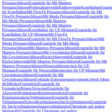
Pressanschlüssen
Ersatzteile für Mit Mapress
Pressanschlüssen
Probenahmeventile
Entleerventile
Kugelhähne
Ersatzt
für Kugelhähne
Mit FlowFit Pressanschlüssen
Ersatzteile für Mit
FlowFit Pressanschlüssen
Mit Mepla Pressanschlüssen
Ersatzteile für
Mit Mepla Pressanschlüssen
Mit Mapress
Pressanschlüssen
Ersatzteile für Mit Mapress
Pressanschlüssen
Kugelhähne für UP-Montage
Ersatzteile für
Kugelhähne für UP-Montage
Mit FlowFit
Pressanschlüssen
Ersatzteile für Mit FlowFit Pressanschlüssen
Mit
Mepla Pressanschlüssen
Ersatzteile für Mit Mepla
Pressanschlüssen
Mit Mapress Pressanschlüssen
Ersatzteile für Mit
Mapress Pressanschlüssen
Mit Gewindeanschlüssen
Ersatzteile für
Mit Gewindeanschlüssen
Rückschlagventile
Ersatzteile für
Rückschlagventile
Mit Mapress Pressanschlüssen
Ersatzteile für Mit
Mapress Pressanschlüssen
Wasserzählerstrecken für UP-
Montage
Ersatzteile für Wasserzählerstrecken für UP-Montage
Mit
Gewindeanschlüssen
Ersatzteile für Mit
Gewindeanschlüssen
Gebäude-Entwässerungssysteme
Geberit Silent-
db20
Rohre
Formstücke
Ersatzteile für
Formstücke
Bögen
Abzweige
Ersatzteile für
Abzweige
Reduktionen
Reinigungsstücke
Ersatzteile für
Reinigungsstücke
Verbindungen
Ersatzteile für
Verbindungen
Schweißverbindungen
Steckverbindungen
Ersatzteile
für Steckverbindungen
Spannverbindungen
Übergänge auf andere
Werkstoffe
Ersatzteile für Übergänge auf andere