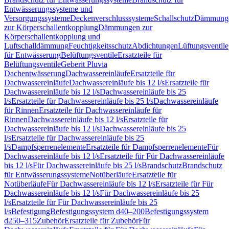
Entwässerungssysteme und
Versorgungssysteme
Deckenverschlusssysteme
Schallschutz
Dämmung
zur Körperschallentkopplung
Dämmungen zur
Körperschallentkopplung und
Luftschalldämmung
Feuchtigkeitsschutz
Abdichtungen
Lüftungsventile
für Entwässerung
Belüftungsventile
Ersatzteile für
Belüftungsventile
Geberit Pluvia
Dachentwässerung
Dachwassereinläufe
Ersatzteile für
Dachwassereinläufe
Dachwassereinläufe bis 12 l/s
Ersatzteile für
Dachwassereinläufe bis 12 l/s
Dachwassereinläufe bis 25
l/s
Ersatzteile für Dachwassereinläufe bis 25 l/s
Dachwassereinläufe
für Rinnen
Ersatzteile für Dachwassereinläufe für
Rinnen
Dachwassereinläufe bis 12 l/s
Ersatzteile für
Dachwassereinläufe bis 12 l/s
Dachwassereinläufe bis 25
l/s
Ersatzteile für Dachwassereinläufe bis 25
l/s
Dampfsperrenelemente
Ersatzteile für Dampfsperrenelemente
Für
Dachwassereinläufe bis 12 l/s
Ersatzteile für Für Dachwassereinläufe
bis 12 l/s
Für Dachwassereinläufe bis 25 l/s
Brandschutz
Brandschutz
für Entwässerungssysteme
Notüberläufe
Ersatzteile für
Notüberläufe
Für Dachwassereinläufe bis 12 l/s
Ersatzteile für Für
Dachwassereinläufe bis 12 l/s
Für Dachwassereinläufe bis 25
l/s
Ersatzteile für Für Dachwassereinläufe bis 25
l/s
Befestigung
Befestigungssystem d40–200
Befestigungssystem
d250–315
Zubehör
Ersatzteile für Zubehör
Für