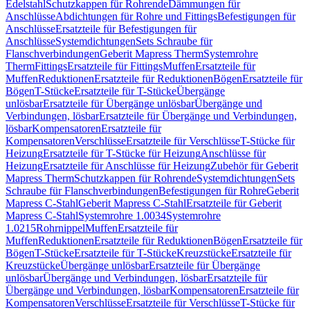
Edelstahl
Schutzkappen für Rohrende
Dämmungen für
Anschlüsse
Abdichtungen für Rohre und Fittings
Befestigungen für
Anschlüsse
Ersatzteile für Befestigungen für
Anschlüsse
Systemdichtungen
Sets Schraube für
Flanschverbindungen
Geberit Mapress Therm
Systemrohre
Therm
Fittings
Ersatzteile für Fittings
Muffen
Ersatzteile für
Muffen
Reduktionen
Ersatzteile für Reduktionen
Bögen
Ersatzteile für
Bögen
T-Stücke
Ersatzteile für T-Stücke
Übergänge
unlösbar
Ersatzteile für Übergänge unlösbar
Übergänge und
Verbindungen, lösbar
Ersatzteile für Übergänge und Verbindungen,
lösbar
Kompensatoren
Ersatzteile für
Kompensatoren
Verschlüsse
Ersatzteile für Verschlüsse
T-Stücke für
Heizung
Ersatzteile für T-Stücke für Heizung
Anschlüsse für
Heizung
Ersatzteile für Anschlüsse für Heizung
Zubehör für Geberit
Mapress Therm
Schutzkappen für Rohrende
Systemdichtungen
Sets
Schraube für Flanschverbindungen
Befestigungen für Rohre
Geberit
Mapress C-Stahl
Geberit Mapress C-Stahl
Ersatzteile für Geberit
Mapress C-Stahl
Systemrohre 1.0034
Systemrohre
1.0215
Rohrnippel
Muffen
Ersatzteile für
Muffen
Reduktionen
Ersatzteile für Reduktionen
Bögen
Ersatzteile für
Bögen
T-Stücke
Ersatzteile für T-Stücke
Kreuzstücke
Ersatzteile für
Kreuzstücke
Übergänge unlösbar
Ersatzteile für Übergänge
unlösbar
Übergänge und Verbindungen, lösbar
Ersatzteile für
Übergänge und Verbindungen, lösbar
Kompensatoren
Ersatzteile für
Kompensatoren
Verschlüsse
Ersatzteile für Verschlüsse
T-Stücke für