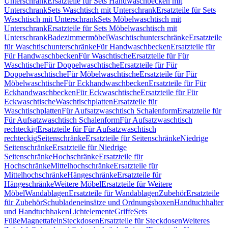
Unterschrank
Ersatzteile für Sets Handwaschbecken mit
Unterschrank
Sets Waschtisch mit Unterschrank
Ersatzteile für Sets
Waschtisch mit Unterschrank
Sets Möbelwaschtisch mit
Unterschrank
Ersatzteile für Sets Möbelwaschtisch mit
Unterschrank
Badezimmermöbel
Waschtischunterschränke
Ersatzteile
für Waschtischunterschränke
Für Handwaschbecken
Ersatzteile für
Für Handwaschbecken
Für Waschtische
Ersatzteile für Für
Waschtische
Für Doppelwaschtische
Ersatzteile für Für
Doppelwaschtische
Für Möbelwaschtische
Ersatzteile für Für
Möbelwaschtische
Für Eckhandwaschbecken
Ersatzteile für Für
Eckhandwaschbecken
Für Eckwaschtische
Ersatzteile für Für
Eckwaschtische
Waschtischplatten
Ersatzteile für
Waschtischplatten
Für Aufsatzwaschtisch Schalenform
Ersatzteile für
Für Aufsatzwaschtisch Schalenform
Für Aufsatzwaschtisch
rechteckig
Ersatzteile für Für Aufsatzwaschtisch
rechteckig
Seitenschränke
Ersatzteile für Seitenschränke
Niedrige
Seitenschränke
Ersatzteile für Niedrige
Seitenschränke
Hochschränke
Ersatzteile für
Hochschränke
Mittelhochschränke
Ersatzteile für
Mittelhochschränke
Hängeschränke
Ersatzteile für
Hängeschränke
Weitere Möbel
Ersatzteile für Weitere
Möbel
Wandablagen
Ersatzteile für Wandablagen
Zubehör
Ersatzteile
für Zubehör
Schubladeneinsätze und Ordnungsboxen
Handtuchhalter
und Handtuchhaken
Lichtelemente
Griffe
Sets
Füße
Magnettafeln
Steckdosen
Ersatzteile für Steckdosen
Weiteres