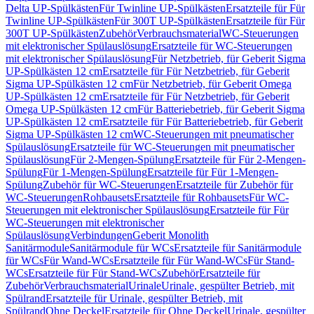
Delta UP-Spülkästen
Für Twinline UP-Spülkästen
Ersatzteile für Für
Twinline UP-Spülkästen
Für 300T UP-Spülkästen
Ersatzteile für Für
300T UP-Spülkästen
Zubehör
Verbrauchsmaterial
WC-Steuerungen
mit elektronischer Spülauslösung
Ersatzteile für WC-Steuerungen
mit elektronischer Spülauslösung
Für Netzbetrieb, für Geberit Sigma
UP-Spülkästen 12 cm
Ersatzteile für Für Netzbetrieb, für Geberit
Sigma UP-Spülkästen 12 cm
Für Netzbetrieb, für Geberit Omega
UP-Spülkästen 12 cm
Ersatzteile für Für Netzbetrieb, für Geberit
Omega UP-Spülkästen 12 cm
Für Batteriebetrieb, für Geberit Sigma
UP-Spülkästen 12 cm
Ersatzteile für Für Batteriebetrieb, für Geberit
Sigma UP-Spülkästen 12 cm
WC-Steuerungen mit pneumatischer
Spülauslösung
Ersatzteile für WC-Steuerungen mit pneumatischer
Spülauslösung
Für 2-Mengen-Spülung
Ersatzteile für Für 2-Mengen-
Spülung
Für 1-Mengen-Spülung
Ersatzteile für Für 1-Mengen-
Spülung
Zubehör für WC-Steuerungen
Ersatzteile für Zubehör für
WC-Steuerungen
Rohbausets
Ersatzteile für Rohbausets
Für WC-
Steuerungen mit elektronischer Spülauslösung
Ersatzteile für Für
WC-Steuerungen mit elektronischer
Spülauslösung
Verbindungen
Geberit Monolith
Sanitärmodule
Sanitärmodule für WCs
Ersatzteile für Sanitärmodule
für WCs
Für Wand-WCs
Ersatzteile für Für Wand-WCs
Für Stand-
WCs
Ersatzteile für Für Stand-WCs
Zubehör
Ersatzteile für
Zubehör
Verbrauchsmaterial
Urinale
Urinale, gespülter Betrieb, mit
Spülrand
Ersatzteile für Urinale, gespülter Betrieb, mit
Spülrand
Ohne Deckel
Ersatzteile für Ohne Deckel
Urinale, gespülter