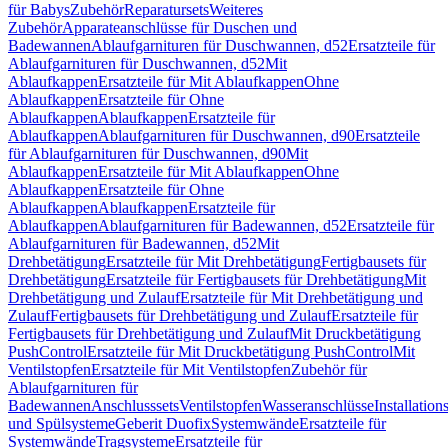
für Babys
Zubehör
Reparatursets
Weiteres
Zubehör
Apparateanschlüsse für Duschen und
Badewannen
Ablaufgarnituren für Duschwannen, d52
Ersatzteile für
Ablaufgarnituren für Duschwannen, d52
Mit
Ablaufkappen
Ersatzteile für Mit Ablaufkappen
Ohne
Ablaufkappen
Ersatzteile für Ohne
Ablaufkappen
Ablaufkappen
Ersatzteile für
Ablaufkappen
Ablaufgarnituren für Duschwannen, d90
Ersatzteile
für Ablaufgarnituren für Duschwannen, d90
Mit
Ablaufkappen
Ersatzteile für Mit Ablaufkappen
Ohne
Ablaufkappen
Ersatzteile für Ohne
Ablaufkappen
Ablaufkappen
Ersatzteile für
Ablaufkappen
Ablaufgarnituren für Badewannen, d52
Ersatzteile für
Ablaufgarnituren für Badewannen, d52
Mit
Drehbetätigung
Ersatzteile für Mit Drehbetätigung
Fertigbausets für
Drehbetätigung
Ersatzteile für Fertigbausets für Drehbetätigung
Mit
Drehbetätigung und Zulauf
Ersatzteile für Mit Drehbetätigung und
Zulauf
Fertigbausets für Drehbetätigung und Zulauf
Ersatzteile für
Fertigbausets für Drehbetätigung und Zulauf
Mit Druckbetätigung
PushControl
Ersatzteile für Mit Druckbetätigung PushControl
Mit
Ventilstopfen
Ersatzteile für Mit Ventilstopfen
Zubehör für
Ablaufgarnituren für
Badewannen
Anschlusssets
Ventilstopfen
Wasseranschlüsse
Installation
und Spülsysteme
Geberit Duofix
Systemwände
Ersatzteile für
Systemwände
Tragsysteme
Ersatzteile für