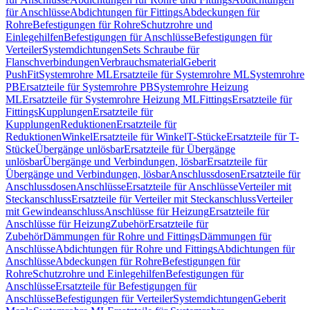
für Anschlüsse
Abdichtungen für Fittings
Abdeckungen für
Rohre
Befestigungen für Rohre
Schutzrohre und
Einlegehilfen
Befestigungen für Anschlüsse
Befestigungen für
Verteiler
Systemdichtungen
Sets Schraube für
Flanschverbindungen
Verbrauchsmaterial
Geberit
PushFit
Systemrohre ML
Ersatzteile für Systemrohre ML
Systemrohre
PB
Ersatzteile für Systemrohre PB
Systemrohre Heizung
ML
Ersatzteile für Systemrohre Heizung ML
Fittings
Ersatzteile für
Fittings
Kupplungen
Ersatzteile für
Kupplungen
Reduktionen
Ersatzteile für
Reduktionen
Winkel
Ersatzteile für Winkel
T-Stücke
Ersatzteile für T-
Stücke
Übergänge unlösbar
Ersatzteile für Übergänge
unlösbar
Übergänge und Verbindungen, lösbar
Ersatzteile für
Übergänge und Verbindungen, lösbar
Anschlussdosen
Ersatzteile für
Anschlussdosen
Anschlüsse
Ersatzteile für Anschlüsse
Verteiler mit
Steckanschluss
Ersatzteile für Verteiler mit Steckanschluss
Verteiler
mit Gewindeanschluss
Anschlüsse für Heizung
Ersatzteile für
Anschlüsse für Heizung
Zubehör
Ersatzteile für
Zubehör
Dämmungen für Rohre und Fittings
Dämmungen für
Anschlüsse
Abdichtungen für Rohre und Fittings
Abdichtungen für
Anschlüsse
Abdeckungen für Rohre
Befestigungen für
Rohre
Schutzrohre und Einlegehilfen
Befestigungen für
Anschlüsse
Ersatzteile für Befestigungen für
Anschlüsse
Befestigungen für Verteiler
Systemdichtungen
Geberit