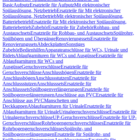
Basic
Aufputz
Ersatzteile für Aufputz
Mit elektronischer
Spülauslösung, Netzbetrieb
Ersatzteile für Mit elektronischer
Spülauslösung, Netzbetrieb
Mit elektronischer Spülauslösung,
Batteriebetrieb
Ersatzteile für Mit elektronischer Spülauslösung,
Batteriebetrieb
Zubehör
Ersatzteile für Zubehör
Rohbau- und
Austauschsets
Ersatzteile für Rohbau- und Austauschsets
Spülrohre,
Spülbögen und Übergänge
Renovierungssets
Ersatzteile für
Renovierungssets
Abdeckplatten
Sonstiges
Zubehör
Bedienhilfen
Apparateanschlüsse für WCs, Urinale und
Bidets
Ablaufgarnituren für WCs und Ausgüsse
Ersatzteile für
Ablaufgarnituren für WCs und
Ausgüsse
Geruchsverschlüsse
Ersatzteile für
Geruchsverschlüsse
Anschlussbögen
Ersatzteile für
Anschlussbögen
Anschlussstutzen
Ersatzteile für
Anschlussstutzen
Anschlusssets
Ersatzteile für
Anschlusssets
Spülbogenverlängerungen
Ersatzteile für
Spülbogenverlängerungen
Anschlüsse aus PVC
Ersatzteile für
Anschlüsse aus PVC
Manschetten und
Deckkappen
Ablaufgarnituren für Urinale
Ersatzteile für
Ablaufgarnituren für Urinale
Urinalgeruchsverschlüsse
Ersatzteile für
Urinalgeruchsverschlüsse
UP-Geruchsverschlüsse
Ersatzteile für UP-
Geruchsverschlüsse
Rohrbogengeruchsverschlüsses
Ersatzteile für
Rohrbogengeruchsverschlüsses
Spülrohr- und
Spülbogenverlängerungen
Ersatzteile für Spülrohr- und
Spülbogenverlängerungen
Anschlussstutzen
Ersatzteile für