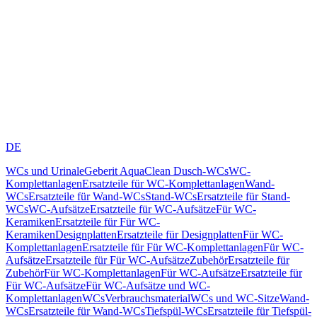
DE
WCs und Urinale
Geberit AquaClean Dusch-WCs
WC-
Komplettanlagen
Ersatzteile für WC-Komplettanlagen
Wand-
WCs
Ersatzteile für Wand-WCs
Stand-WCs
Ersatzteile für Stand-
WCs
WC-Aufsätze
Ersatzteile für WC-Aufsätze
Für WC-
Keramiken
Ersatzteile für Für WC-
Keramiken
Designplatten
Ersatzteile für Designplatten
Für WC-
Komplettanlagen
Ersatzteile für Für WC-Komplettanlagen
Für WC-
Aufsätze
Ersatzteile für Für WC-Aufsätze
Zubehör
Ersatzteile für
Zubehör
Für WC-Komplettanlagen
Für WC-Aufsätze
Ersatzteile für
Für WC-Aufsätze
Für WC-Aufsätze und WC-
Komplettanlagen
WCs
Verbrauchsmaterial
WCs und WC-Sitze
Wand-
WCs
Ersatzteile für Wand-WCs
Tiefspül-WCs
Ersatzteile für Tiefspül-