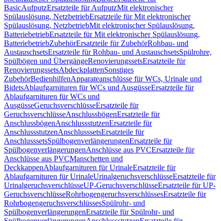
Basic
Aufputz
Ersatzteile für Aufputz
Mit elektronischer
Spülauslösung, Netzbetrieb
Ersatzteile für Mit elektronischer
Spülauslösung, Netzbetrieb
Mit elektronischer Spülauslösung,
Batteriebetrieb
Ersatzteile für Mit elektronischer Spülauslösung,
Batteriebetrieb
Zubehör
Ersatzteile für Zubehör
Rohbau- und
Austauschsets
Ersatzteile für Rohbau- und Austauschsets
Spülrohre,
Spülbögen und Übergänge
Renovierungssets
Ersatzteile für
Renovierungssets
Abdeckplatten
Sonstiges
Zubehör
Bedienhilfen
Apparateanschlüsse für WCs, Urinale und
Bidets
Ablaufgarnituren für WCs und Ausgüsse
Ersatzteile für
Ablaufgarnituren für WCs und
Ausgüsse
Geruchsverschlüsse
Ersatzteile für
Geruchsverschlüsse
Anschlussbögen
Ersatzteile für
Anschlussbögen
Anschlussstutzen
Ersatzteile für
Anschlussstutzen
Anschlusssets
Ersatzteile für
Anschlusssets
Spülbogenverlängerungen
Ersatzteile für
Spülbogenverlängerungen
Anschlüsse aus PVC
Ersatzteile für
Anschlüsse aus PVC
Manschetten und
Deckkappen
Ablaufgarnituren für Urinale
Ersatzteile für
Ablaufgarnituren für Urinale
Urinalgeruchsverschlüsse
Ersatzteile für
Urinalgeruchsverschlüsse
UP-Geruchsverschlüsse
Ersatzteile für UP-
Geruchsverschlüsse
Rohrbogengeruchsverschlüsses
Ersatzteile für
Rohrbogengeruchsverschlüsses
Spülrohr- und
Spülbogenverlängerungen
Ersatzteile für Spülrohr- und
Spülbogenverlängerungen
Anschlussstutzen
Ersatzteile für