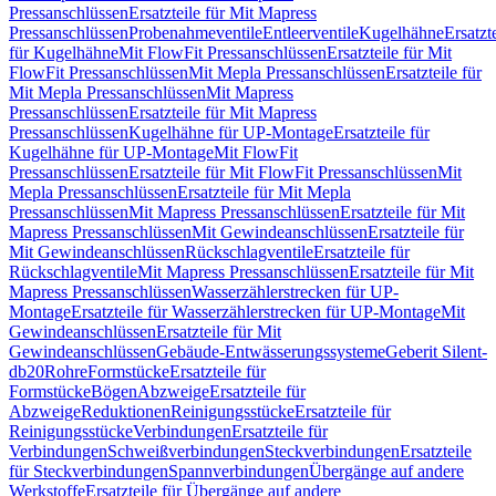
Pressanschlüssen
Ersatzteile für Mit Mapress
Pressanschlüssen
Probenahmeventile
Entleerventile
Kugelhähne
Ersatzt
für Kugelhähne
Mit FlowFit Pressanschlüssen
Ersatzteile für Mit
FlowFit Pressanschlüssen
Mit Mepla Pressanschlüssen
Ersatzteile für
Mit Mepla Pressanschlüssen
Mit Mapress
Pressanschlüssen
Ersatzteile für Mit Mapress
Pressanschlüssen
Kugelhähne für UP-Montage
Ersatzteile für
Kugelhähne für UP-Montage
Mit FlowFit
Pressanschlüssen
Ersatzteile für Mit FlowFit Pressanschlüssen
Mit
Mepla Pressanschlüssen
Ersatzteile für Mit Mepla
Pressanschlüssen
Mit Mapress Pressanschlüssen
Ersatzteile für Mit
Mapress Pressanschlüssen
Mit Gewindeanschlüssen
Ersatzteile für
Mit Gewindeanschlüssen
Rückschlagventile
Ersatzteile für
Rückschlagventile
Mit Mapress Pressanschlüssen
Ersatzteile für Mit
Mapress Pressanschlüssen
Wasserzählerstrecken für UP-
Montage
Ersatzteile für Wasserzählerstrecken für UP-Montage
Mit
Gewindeanschlüssen
Ersatzteile für Mit
Gewindeanschlüssen
Gebäude-Entwässerungssysteme
Geberit Silent-
db20
Rohre
Formstücke
Ersatzteile für
Formstücke
Bögen
Abzweige
Ersatzteile für
Abzweige
Reduktionen
Reinigungsstücke
Ersatzteile für
Reinigungsstücke
Verbindungen
Ersatzteile für
Verbindungen
Schweißverbindungen
Steckverbindungen
Ersatzteile
für Steckverbindungen
Spannverbindungen
Übergänge auf andere
Werkstoffe
Ersatzteile für Übergänge auf andere