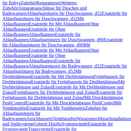
für Babys
Zubehör
Reparatursets
Weiteres
Zubehör
Apparateanschlüsse für Duschen und
Badewannen
Ablaufgarnituren für Duschwannen, d52
Ersatzteile für
Ablaufgarnituren für Duschwannen, d52
Mit
Ablaufkappen
Ersatzteile für Mit Ablaufkappen
Ohne
Ablaufkappen
Ersatzteile für Ohne
Ablaufkappen
Ablaufkappen
Ersatzteile für
Ablaufkappen
Ablaufgarnituren für Duschwannen, d90
Ersatzteile
für Ablaufgarnituren für Duschwannen, d90
Mit
Ablaufkappen
Ersatzteile für Mit Ablaufkappen
Ohne
Ablaufkappen
Ersatzteile für Ohne
Ablaufkappen
Ablaufkappen
Ersatzteile für
Ablaufkappen
Ablaufgarnituren für Badewannen, d52
Ersatzteile für
Ablaufgarnituren für Badewannen, d52
Mit
Drehbetätigung
Ersatzteile für Mit Drehbetätigung
Fertigbausets für
Drehbetätigung
Ersatzteile für Fertigbausets für Drehbetätigung
Mit
Drehbetätigung und Zulauf
Ersatzteile für Mit Drehbetätigung und
Zulauf
Fertigbausets für Drehbetätigung und Zulauf
Ersatzteile für
Fertigbausets für Drehbetätigung und Zulauf
Mit Druckbetätigung
PushControl
Ersatzteile für Mit Druckbetätigung PushControl
Mit
Ventilstopfen
Ersatzteile für Mit Ventilstopfen
Zubehör für
Ablaufgarnituren für
Badewannen
Anschlusssets
Ventilstopfen
Wasseranschlüsse
Installation
und Spülsysteme
Geberit Duofix
Systemwände
Ersatzteile für
Systemwände
Tragsysteme
Ersatzteile für