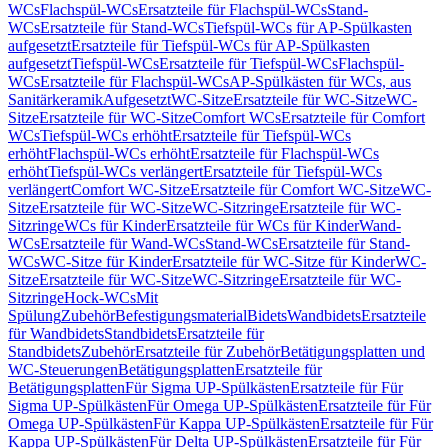
WCs
Flachspül-WCs
Ersatzteile für Flachspül-WCs
Stand-
WCs
Ersatzteile für Stand-WCs
Tiefspül-WCs für AP-Spülkasten
aufgesetzt
Ersatzteile für Tiefspül-WCs für AP-Spülkasten
aufgesetzt
Tiefspül-WCs
Ersatzteile für Tiefspül-WCs
Flachspül-
WCs
Ersatzteile für Flachspül-WCs
AP-Spülkästen für WCs, aus
Sanitärkeramik
Aufgesetzt
WC-Sitze
Ersatzteile für WC-Sitze
WC-
Sitze
Ersatzteile für WC-Sitze
Comfort WCs
Ersatzteile für Comfort
WCs
Tiefspül-WCs erhöht
Ersatzteile für Tiefspül-WCs
erhöht
Flachspül-WCs erhöht
Ersatzteile für Flachspül-WCs
erhöht
Tiefspül-WCs verlängert
Ersatzteile für Tiefspül-WCs
verlängert
Comfort WC-Sitze
Ersatzteile für Comfort WC-Sitze
WC-
Sitze
Ersatzteile für WC-Sitze
WC-Sitzringe
Ersatzteile für WC-
Sitzringe
WCs für Kinder
Ersatzteile für WCs für Kinder
Wand-
WCs
Ersatzteile für Wand-WCs
Stand-WCs
Ersatzteile für Stand-
WCs
WC-Sitze für Kinder
Ersatzteile für WC-Sitze für Kinder
WC-
Sitze
Ersatzteile für WC-Sitze
WC-Sitzringe
Ersatzteile für WC-
Sitzringe
Hock-WCs
Mit
Spülung
Zubehör
Befestigungsmaterial
Bidets
Wandbidets
Ersatzteile
für Wandbidets
Standbidets
Ersatzteile für
Standbidets
Zubehör
Ersatzteile für Zubehör
Betätigungsplatten und
WC-Steuerungen
Betätigungsplatten
Ersatzteile für
Betätigungsplatten
Für Sigma UP-Spülkästen
Ersatzteile für Für
Sigma UP-Spülkästen
Für Omega UP-Spülkästen
Ersatzteile für Für
Omega UP-Spülkästen
Für Kappa UP-Spülkästen
Ersatzteile für Für
Kappa UP-Spülkästen
Für Delta UP-Spülkästen
Ersatzteile für Für