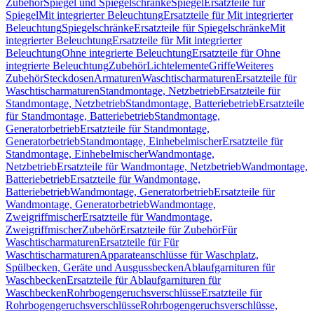
Zubehör
Spiegel und Spiegelschränke
Spiegel
Ersatzteile für
Spiegel
Mit integrierter Beleuchtung
Ersatzteile für Mit integrierter
Beleuchtung
Spiegelschränke
Ersatzteile für Spiegelschränke
Mit
integrierter Beleuchtung
Ersatzteile für Mit integrierter
Beleuchtung
Ohne integrierte Beleuchtung
Ersatzteile für Ohne
integrierte Beleuchtung
Zubehör
Lichtelemente
Griffe
Weiteres
Zubehör
Steckdosen
Armaturen
Waschtischarmaturen
Ersatzteile für
Waschtischarmaturen
Standmontage, Netzbetrieb
Ersatzteile für
Standmontage, Netzbetrieb
Standmontage, Batteriebetrieb
Ersatzteile
für Standmontage, Batteriebetrieb
Standmontage,
Generatorbetrieb
Ersatzteile für Standmontage,
Generatorbetrieb
Standmontage, Einhebelmischer
Ersatzteile für
Standmontage, Einhebelmischer
Wandmontage,
Netzbetrieb
Ersatzteile für Wandmontage, Netzbetrieb
Wandmontage,
Batteriebetrieb
Ersatzteile für Wandmontage,
Batteriebetrieb
Wandmontage, Generatorbetrieb
Ersatzteile für
Wandmontage, Generatorbetrieb
Wandmontage,
Zweigriffmischer
Ersatzteile für Wandmontage,
Zweigriffmischer
Zubehör
Ersatzteile für Zubehör
Für
Waschtischarmaturen
Ersatzteile für Für
Waschtischarmaturen
Apparateanschlüsse für Waschplatz,
Spülbecken, Geräte und Ausgussbecken
Ablaufgarnituren für
Waschbecken
Ersatzteile für Ablaufgarnituren für
Waschbecken
Rohrbogengeruchsverschlüsse
Ersatzteile für
Rohrbogengeruchsverschlüsse
Rohrbogengeruchsverschlüsse,