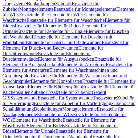
Tragsysteme
Beplankungen
Zubehör
Ersatzteile für
Zubehör
Montageelemente
Ersatzteile für Montageelemente
Elemente
für WCs
Ersatzteile für Elemente für WCs
Elemente für
Waschtische
Ersatzteile für Elemente für Waschtische
Elemente für
Bidets
Ersatzteile für Elemente für Bidets
Elemente für
Urinale
Ersatzteile für Elemente für Urinale
Elemente für Duschen
mit Wandablauf
Ersatzteile für Elemente für Duschen mit
Wandablauf
Elemente für Dusch- und Badewannen
Ersatzteile für
Elemente für Dusch- und Badewannen
Elemente für
Duschtrennwände
Ersatzteile für Elemente für
Duschtrennwände
Elemente für Ausgussbecken
Ersatzteile für
Elemente für Ausgussbecken
Elemente für Armaturen
Ersatzteile für
Elemente für Armaturen
Elemente für Waschmaschinen und
Geschirrspüler
Ersatzteile für Elemente für Waschmaschinen und
Geschirrspüler
Elemente für Konsollasten
Ersatzteile für Elemente für
Konsollasten
Elemente für Küchenspülen
Ersatzteile für Elemente für
Küchenspülen
Zubehör
Ersatzteile für Zubehör
Geberit
GIS
Systemwände
Ersatzteile für Systemwände
Tragsysteme
Zubehör
für Vorfertigung
Ersatzteile für Zubehör für Vorfertigung
Zubehör für
Schalldämmung
Beplankungen
Montageelemente
Ersatzteile für
Montageelemente
Elemente für WCs
Ersatzteile für Elemente für
WCs
Elemente für Waschtische
Ersatzteile für Elemente für
Waschtische
Elemente für Bidets
Ersatzteile für Elemente für
Bidets
Elemente für Urinale
Ersatzteile für Elemente für
Urinale
Elemente für Duschen mit Wandablauf
Ersatzteile für