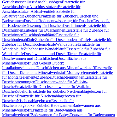
Geruchsverschlüsse
Anschlussbögen
Ersatzteile für
Anschlussbögen
Anschlussstutzen
Ersatzteile für
Anschlussstutzen
Ablaufventile
Ersatzteile für
Ablaufventile
Zubehör
Ersatzteile für Zubehör
Duschen und
Badewannen
Duschen
Bodenentwässerung für Duschen
Ersatzteile
für Bodenentwässerung für Duschen
Duschrinnen
Ersatzteile für
Duschrinnen
Zubehör für Duschrinnen
Ersatzteile für Zubehör für
Duschrinnen
Duschbodenabläufe
Ersatzteile für
Duschbodenabläufe
Zubehör für Duschbodenabläufe
Ersatzteile für
Zubehör für Duschbodenabläufe
Wandabläufe
Ersatzteile für
Wandabläufe
Zubehör für Wandabläufe
Ersatzteile für Zubehör für
Wandabläufe
Duschwannen und Duschflächen
Ersatzteile für
Duschwannen und Duschflächen
Duschflächen aus
Mineralwerkstoff und Geberit Duofix
Installationselemente
Duschflächen aus Mineralwerkstoff
Ersatzteile
für Duschflächen aus Mineralwerkstoff
Montageelemente
Ersatzteile
für Montageelemente
Zubehör
Duschabtrennungen
Ersatzteile für
Duschabtrennungen
Duschseitenwände für Walk-in-
Dusche
Ersatzteile für Duschseitenwände für Walk-in-
Dusche
Zubehör
Ersatzteile für Zubehör
Nischenablageboxen für
Duschen
Ersatzteile für Nischenablageboxen für
Duschen
Nischenablageboxen
Ersatzteile für
Nischenablageboxen
Zubehör
Badewannen
Badewannen aus
Mineralwerkstoff
Ersatzteile für Badewannen aus
Mineralwerkstoff
Badewannen für Babys
Ersatzteile für Badewannen