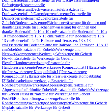
Dachwassereinläufe
Ersatzteile für Für Dachwassereinläufe
Für
Befestigung
Konventionelle
Dachentwässerung
Dachwassereinläufe
Ersatzteile für
Dachwassereinläufe
Dampfsperrenelemente
Ersatzteile für
Dampfsperrenelemente
Zubehör
Ersatzteile für
Zubehör
Bodenentwässerung
Flächenentwässerung für drinnen und
draußen
Ersatzteile für Flächenentwässerung für drinnen und
draußen
Bodenabläufe 10 x 10 cm
Ersatzteile für Bodenabläufe 10 x
10 cm
Bodenabläufe 13 x 13 cm
Ersatzteile für Bodenabläufe 13 x
13 cm
Bodeneinläufe für Balkone und Terrassen, 13 x 13
cm
Ersatzteile für Bodeneinläufe für Balkone und Terrassen, 13 x 13
cm
Zubehör
Ersatzteile für Zubehör
Werkzeuge und
Netzwerkkomponenten
Werkzeuge
Werkzeuge für Geberit
FlowFit
Ersatzteile für Werkzeuge für Geberit
FlowFit
Handpresswerkzeuge
Ersatzteile für
Handpresswerkzeuge
Presswerkzeuge Kompatibilität [1]
Ersatzteile
für Presswerkzeuge Kompatibilität [1]
Presswerkzeuge
Kompatibilität [2]
Ersatzteile für Presswerkzeuge Kompatibilität
[2]
Rohrbearbeitungswerkzeuge
Ersatzteile für
Rohrbearbeitungswerkzeuge
Abpressstopfen
Ersatzteile für
Abpressstopfen
Prüfmittel
Zubehör
Ersatzteile für Zubehör
Werkzeuge
für Geberit PushFit
Ersatzteile für Werkzeuge für Geberit
PushFit
Rohrbearbeitungswerkzeuge
Ersatzteile für
Rohrbearbeitungswerkzeuge
Abpressstopfen
Werkzeuge für Geberit
Mepla
Ersatzteile für Werkzeuge für Geberit