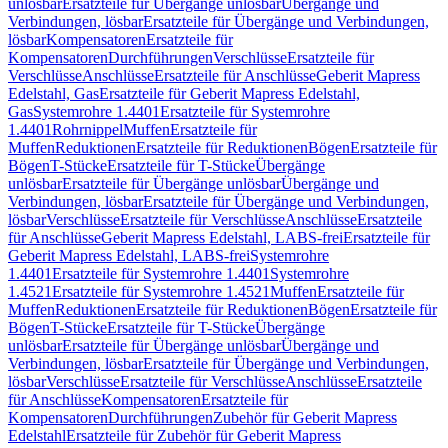
unlösbar
Ersatzteile für Übergänge unlösbar
Übergänge und
Verbindungen, lösbar
Ersatzteile für Übergänge und Verbindungen,
lösbar
Kompensatoren
Ersatzteile für
Kompensatoren
Durchführungen
Verschlüsse
Ersatzteile für
Verschlüsse
Anschlüsse
Ersatzteile für Anschlüsse
Geberit Mapress
Edelstahl, Gas
Ersatzteile für Geberit Mapress Edelstahl,
Gas
Systemrohre 1.4401
Ersatzteile für Systemrohre
1.4401
Rohrnippel
Muffen
Ersatzteile für
Muffen
Reduktionen
Ersatzteile für Reduktionen
Bögen
Ersatzteile für
Bögen
T-Stücke
Ersatzteile für T-Stücke
Übergänge
unlösbar
Ersatzteile für Übergänge unlösbar
Übergänge und
Verbindungen, lösbar
Ersatzteile für Übergänge und Verbindungen,
lösbar
Verschlüsse
Ersatzteile für Verschlüsse
Anschlüsse
Ersatzteile
für Anschlüsse
Geberit Mapress Edelstahl, LABS-frei
Ersatzteile für
Geberit Mapress Edelstahl, LABS-frei
Systemrohre
1.4401
Ersatzteile für Systemrohre 1.4401
Systemrohre
1.4521
Ersatzteile für Systemrohre 1.4521
Muffen
Ersatzteile für
Muffen
Reduktionen
Ersatzteile für Reduktionen
Bögen
Ersatzteile für
Bögen
T-Stücke
Ersatzteile für T-Stücke
Übergänge
unlösbar
Ersatzteile für Übergänge unlösbar
Übergänge und
Verbindungen, lösbar
Ersatzteile für Übergänge und Verbindungen,
lösbar
Verschlüsse
Ersatzteile für Verschlüsse
Anschlüsse
Ersatzteile
für Anschlüsse
Kompensatoren
Ersatzteile für
Kompensatoren
Durchführungen
Zubehör für Geberit Mapress
Edelstahl
Ersatzteile für Zubehör für Geberit Mapress