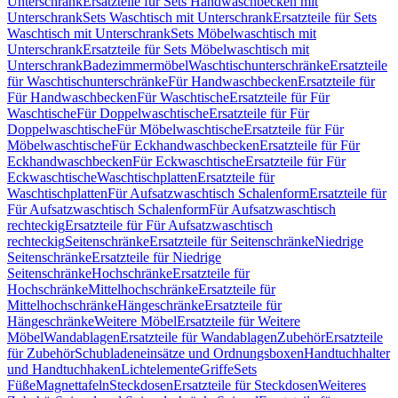
Unterschrank
Ersatzteile für Sets Handwaschbecken mit
Unterschrank
Sets Waschtisch mit Unterschrank
Ersatzteile für Sets
Waschtisch mit Unterschrank
Sets Möbelwaschtisch mit
Unterschrank
Ersatzteile für Sets Möbelwaschtisch mit
Unterschrank
Badezimmermöbel
Waschtischunterschränke
Ersatzteile
für Waschtischunterschränke
Für Handwaschbecken
Ersatzteile für
Für Handwaschbecken
Für Waschtische
Ersatzteile für Für
Waschtische
Für Doppelwaschtische
Ersatzteile für Für
Doppelwaschtische
Für Möbelwaschtische
Ersatzteile für Für
Möbelwaschtische
Für Eckhandwaschbecken
Ersatzteile für Für
Eckhandwaschbecken
Für Eckwaschtische
Ersatzteile für Für
Eckwaschtische
Waschtischplatten
Ersatzteile für
Waschtischplatten
Für Aufsatzwaschtisch Schalenform
Ersatzteile für
Für Aufsatzwaschtisch Schalenform
Für Aufsatzwaschtisch
rechteckig
Ersatzteile für Für Aufsatzwaschtisch
rechteckig
Seitenschränke
Ersatzteile für Seitenschränke
Niedrige
Seitenschränke
Ersatzteile für Niedrige
Seitenschränke
Hochschränke
Ersatzteile für
Hochschränke
Mittelhochschränke
Ersatzteile für
Mittelhochschränke
Hängeschränke
Ersatzteile für
Hängeschränke
Weitere Möbel
Ersatzteile für Weitere
Möbel
Wandablagen
Ersatzteile für Wandablagen
Zubehör
Ersatzteile
für Zubehör
Schubladeneinsätze und Ordnungsboxen
Handtuchhalter
und Handtuchhaken
Lichtelemente
Griffe
Sets
Füße
Magnettafeln
Steckdosen
Ersatzteile für Steckdosen
Weiteres