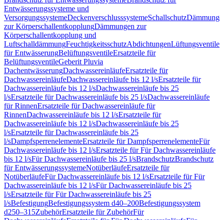
Entwässerungssysteme und
Versorgungssysteme
Deckenverschlusssysteme
Schallschutz
Dämmung
zur Körperschallentkopplung
Dämmungen zur
Körperschallentkopplung und
Luftschalldämmung
Feuchtigkeitsschutz
Abdichtungen
Lüftungsventile
für Entwässerung
Belüftungsventile
Ersatzteile für
Belüftungsventile
Geberit Pluvia
Dachentwässerung
Dachwassereinläufe
Ersatzteile für
Dachwassereinläufe
Dachwassereinläufe bis 12 l/s
Ersatzteile für
Dachwassereinläufe bis 12 l/s
Dachwassereinläufe bis 25
l/s
Ersatzteile für Dachwassereinläufe bis 25 l/s
Dachwassereinläufe
für Rinnen
Ersatzteile für Dachwassereinläufe für
Rinnen
Dachwassereinläufe bis 12 l/s
Ersatzteile für
Dachwassereinläufe bis 12 l/s
Dachwassereinläufe bis 25
l/s
Ersatzteile für Dachwassereinläufe bis 25
l/s
Dampfsperrenelemente
Ersatzteile für Dampfsperrenelemente
Für
Dachwassereinläufe bis 12 l/s
Ersatzteile für Für Dachwassereinläufe
bis 12 l/s
Für Dachwassereinläufe bis 25 l/s
Brandschutz
Brandschutz
für Entwässerungssysteme
Notüberläufe
Ersatzteile für
Notüberläufe
Für Dachwassereinläufe bis 12 l/s
Ersatzteile für Für
Dachwassereinläufe bis 12 l/s
Für Dachwassereinläufe bis 25
l/s
Ersatzteile für Für Dachwassereinläufe bis 25
l/s
Befestigung
Befestigungssystem d40–200
Befestigungssystem
d250–315
Zubehör
Ersatzteile für Zubehör
Für