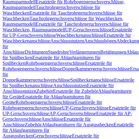
Raumsparmodell
Ersatzteile für Rohrbogengeruchsverschlüsse,
Raumsparmodell
Tauchrohrgeruchsverschlüsse für
Waschbecken
Ersatzteile für Tauchrohrgeruchsverschlüsse für
Waschbecken
Tauchrohrgeruchsverschlüsse für Waschbecken,
Raumsparmodell
Ersatzteile für Tauchrohrgeruchsverschlüsse für
Waschbecken, Raumsparmodell
UP-Geruchsverschlüsse
Ersatzteile
für UP-Geruchsverschlüsse
Waschbeckenanschlüsse
Ersatzteile für
Waschbeckenanschlüsse
Anschlussstutzen
Anschlussbögen
Abdeckung
für
Anschlüsse
Dichtungen
Standrohre
Verlängerungen
Betätigungen
Ablauf
für Spülbecken
Ersatzteile für Ablaufgarnituren für
Spülbecken
Rohrbogengeruchsverschlüsse
Ersatzteile für
Rohrbogengeruchsverschlüsse
Doppelkammergeruchsverschlüsse
Ersa
für
Doppelkammergeruchsverschlüsse
Spülbeckenanschlüsse
Ersatzteile
für Spülbeckenanschlüsse
Anschlussstutzen
Ersatzteile für
Anschlussstutzen
Zubehör
Ersatzteile für Zubehör
Ablaufgarnituren
für Geräte
Ersatzteile für Ablaufgarnituren für
Geräte
Rohrbogengeruchsverschlüsse
Ersatzteile für
Rohrbogengeruchsverschlüsse
UP-Geruchsverschlüsse
Ersatzteile für
UP-Geruchsverschlüsse
AP-Geruchsverschlüsse
Ersatzteile für AP-
Geruchsverschlüsse
Anschlüsse
Ersatzteile für
Anschlüsse
Zubehör
Ablaufgarnituren für Ausgussbecken
Ersatzteile
für Ablaufgarnituren für
Ausgussbecken
Geruchsverschlüsse
Ersatzteile für