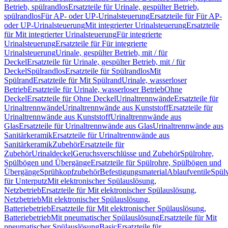
Betrieb, spülrandlos
Ersatzteile für Urinale, gespülter Betrieb,
spülrandlos
Für AP- oder UP-Urinalsteuerung
Ersatzteile für Für AP-
oder UP-Urinalsteuerung
Mit integrierter Urinalsteuerung
Ersatzteile
für Mit integrierter Urinalsteuerung
Für integrierte
Urinalsteuerung
Ersatzteile für Für integrierte
Urinalsteuerung
Urinale, gespülter Betrieb, mit / für
Deckel
Ersatzteile für Urinale, gespülter Betrieb, mit / für
Deckel
Spülrandlos
Ersatzteile für Spülrandlos
Mit
Spülrand
Ersatzteile für Mit Spülrand
Urinale, wasserloser
Betrieb
Ersatzteile für Urinale, wasserloser Betrieb
Ohne
Deckel
Ersatzteile für Ohne Deckel
Urinaltrennwände
Ersatzteile für
Urinaltrennwände
Urinaltrennwände aus Kunststoff
Ersatzteile für
Urinaltrennwände aus Kunststoff
Urinaltrennwände aus
Glas
Ersatzteile für Urinaltrennwände aus Glas
Urinaltrennwände aus
Sanitärkeramik
Ersatzteile für Urinaltrennwände aus
Sanitärkeramik
Zubehör
Ersatzteile für
Zubehör
Urinaldeckel
Geruchsverschlüsse und Zubehör
Spülrohre,
Spülbögen und Übergänge
Ersatzteile für Spülrohre, Spülbögen und
Übergänge
Sprühkopfzubehör
Befestigungsmaterial
Ablaufventile
Spülv
für Unterputz
Mit elektronischer Spülauslösung,
Netzbetrieb
Ersatzteile für Mit elektronischer Spülauslösung,
Netzbetrieb
Mit elektronischer Spülauslösung,
Batteriebetrieb
Ersatzteile für Mit elektronischer Spülauslösung,
Batteriebetrieb
Mit pneumatischer Spülauslösung
Ersatzteile für Mit
pneumatischer Spülauslösung
Basic
Ersatzteile für