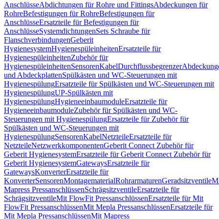
Anschlüsse
Abdichtungen für Rohre und Fittings
Abdeckungen für
Rohre
Befestigungen für Rohre
Befestigungen für
Anschlüsse
Ersatzteile für Befestigungen für
Anschlüsse
Systemdichtungen
Sets Schraube für
Flanschverbindungen
Geberit
Hygienesystem
Hygienespüleinheiten
Ersatzteile für
Hygienespüleinheiten
Zubehör für
Hygienespüleinheiten
Sensoren
Kabel
Durchflussbegrenzer
Abdeckung
und Abdeckplatten
Spülkästen und WC-Steuerungen mit
Hygienespülung
Ersatzteile für Spülkästen und WC-Steuerungen mit
Hygienespülung
UP-Spülkästen mit
Hygienespülung
Hygieneeinbaumodule
Ersatzteile für
Hygieneeinbaumodule
Zubehör für Spülkästen und WC-
Steuerungen mit Hygienespülung
Ersatzteile für Zubehör für
Spülkästen und WC-Steuerungen mit
Hygienespülung
Sensoren
Kabel
Netzteile
Ersatzteile für
Netzteile
Netzwerkkomponenten
Geberit Connect Zubehör für
Geberit Hygienesystem
Ersatzteile für Geberit Connect Zubehör für
Geberit Hygienesystem
Gateways
Ersatzteile für
Gateways
Konverter
Ersatzteile für
Konverter
Sensoren
Montagematerial
Rohrarmaturen
Geradsitzventile
Mi
Mapress Pressanschlüssen
Schrägsitzventile
Ersatzteile für
Schrägsitzventile
Mit FlowFit Pressanschlüssen
Ersatzteile für Mit
FlowFit Pressanschlüssen
Mit Mepla Pressanschlüssen
Ersatzteile für
Mit Mepla Pressanschlüssen
Mit Mapress