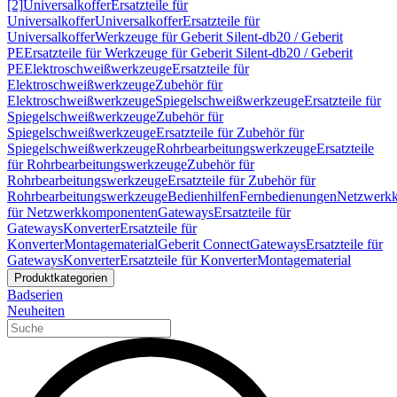
[2]
Universalkoffer
Ersatzteile für
Universalkoffer
Universalkoffer
Ersatzteile für
Universalkoffer
Werkzeuge für Geberit Silent-db20 / Geberit
PE
Ersatzteile für Werkzeuge für Geberit Silent-db20 / Geberit
PE
Elektroschweißwerkzeuge
Ersatzteile für
Elektroschweißwerkzeuge
Zubehör für
Elektroschweißwerkzeuge
Spiegelschweißwerkzeuge
Ersatzteile für
Spiegelschweißwerkzeuge
Zubehör für
Spiegelschweißwerkzeuge
Ersatzteile für Zubehör für
Spiegelschweißwerkzeuge
Rohrbearbeitungswerkzeuge
Ersatzteile
für Rohrbearbeitungswerkzeuge
Zubehör für
Rohrbearbeitungswerkzeuge
Ersatzteile für Zubehör für
Rohrbearbeitungswerkzeuge
Bedienhilfen
Fernbedienungen
Netzwerk
für Netzwerkkomponenten
Gateways
Ersatzteile für
Gateways
Konverter
Ersatzteile für
Konverter
Montagematerial
Geberit Connect
Gateways
Ersatzteile für
Gateways
Konverter
Ersatzteile für Konverter
Montagematerial
Produktkategorien
Badserien
Neuheiten