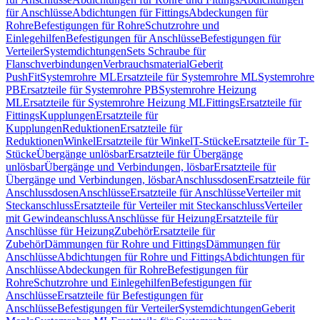
für Anschlüsse
Abdichtungen für Fittings
Abdeckungen für
Rohre
Befestigungen für Rohre
Schutzrohre und
Einlegehilfen
Befestigungen für Anschlüsse
Befestigungen für
Verteiler
Systemdichtungen
Sets Schraube für
Flanschverbindungen
Verbrauchsmaterial
Geberit
PushFit
Systemrohre ML
Ersatzteile für Systemrohre ML
Systemrohre
PB
Ersatzteile für Systemrohre PB
Systemrohre Heizung
ML
Ersatzteile für Systemrohre Heizung ML
Fittings
Ersatzteile für
Fittings
Kupplungen
Ersatzteile für
Kupplungen
Reduktionen
Ersatzteile für
Reduktionen
Winkel
Ersatzteile für Winkel
T-Stücke
Ersatzteile für T-
Stücke
Übergänge unlösbar
Ersatzteile für Übergänge
unlösbar
Übergänge und Verbindungen, lösbar
Ersatzteile für
Übergänge und Verbindungen, lösbar
Anschlussdosen
Ersatzteile für
Anschlussdosen
Anschlüsse
Ersatzteile für Anschlüsse
Verteiler mit
Steckanschluss
Ersatzteile für Verteiler mit Steckanschluss
Verteiler
mit Gewindeanschluss
Anschlüsse für Heizung
Ersatzteile für
Anschlüsse für Heizung
Zubehör
Ersatzteile für
Zubehör
Dämmungen für Rohre und Fittings
Dämmungen für
Anschlüsse
Abdichtungen für Rohre und Fittings
Abdichtungen für
Anschlüsse
Abdeckungen für Rohre
Befestigungen für
Rohre
Schutzrohre und Einlegehilfen
Befestigungen für
Anschlüsse
Ersatzteile für Befestigungen für
Anschlüsse
Befestigungen für Verteiler
Systemdichtungen
Geberit