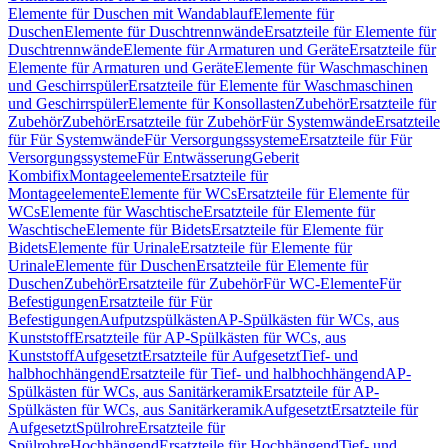
Elemente für Duschen mit Wandablauf
Elemente für
Duschen
Elemente für Duschtrennwände
Ersatzteile für Elemente für
Duschtrennwände
Elemente für Armaturen und Geräte
Ersatzteile für
Elemente für Armaturen und Geräte
Elemente für Waschmaschinen
und Geschirrspüler
Ersatzteile für Elemente für Waschmaschinen
und Geschirrspüler
Elemente für Konsollasten
Zubehör
Ersatzteile für
Zubehör
Zubehör
Ersatzteile für Zubehör
Für Systemwände
Ersatzteile
für Für Systemwände
Für Versorgungssysteme
Ersatzteile für Für
Versorgungssysteme
Für Entwässerung
Geberit
Kombifix
Montageelemente
Ersatzteile für
Montageelemente
Elemente für WCs
Ersatzteile für Elemente für
WCs
Elemente für Waschtische
Ersatzteile für Elemente für
Waschtische
Elemente für Bidets
Ersatzteile für Elemente für
Bidets
Elemente für Urinale
Ersatzteile für Elemente für
Urinale
Elemente für Duschen
Ersatzteile für Elemente für
Duschen
Zubehör
Ersatzteile für Zubehör
Für WC-Elemente
Für
Befestigungen
Ersatzteile für Für
Befestigungen
Aufputzspülkästen
AP-Spülkästen für WCs, aus
Kunststoff
Ersatzteile für AP-Spülkästen für WCs, aus
Kunststoff
Aufgesetzt
Ersatzteile für Aufgesetzt
Tief- und
halbhochhängend
Ersatzteile für Tief- und halbhochhängend
AP-
Spülkästen für WCs, aus Sanitärkeramik
Ersatzteile für AP-
Spülkästen für WCs, aus Sanitärkeramik
Aufgesetzt
Ersatzteile für
Aufgesetzt
Spülrohre
Ersatzteile für
Spülrohre
Hochhängend
Ersatzteile für Hochhängend
Tief- und