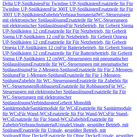
Delta UP-Spülkästen
Für Twinline UP-Spülkästen
Ersatzteile für Für
Twinline UP-Spülkästen
Für 300T UP-Spülkästen
Ersatzteile für Für
300T UP-Spülkästen
Zubehör
Verbrauchsmaterial
WC-Steuerungen
mit elektronischer Spülauslösung
Ersatzteile für WC-Steuerungen
mit elektronischer Spülauslösung
Für Netzbetrieb, für Geberit Sigma
UP-Spülkästen 12 cm
Ersatzteile für Für Netzbetrieb, für Geberit
Sigma UP-Spülkästen 12 cm
Für Netzbetrieb, für Geberit Omega
UP-Spülkästen 12 cm
Ersatzteile für Für Netzbetrieb, für Geberit
Omega UP-Spülkästen 12 cm
Für Batteriebetrieb, für Geberit Sigma
UP-Spülkästen 12 cm
Ersatzteile für Für Batteriebetrieb, für Geberit
Sigma UP-Spülkästen 12 cm
WC-Steuerungen mit pneumatischer
Spülauslösung
Ersatzteile für WC-Steuerungen mit pneumatischer
Spülauslösung
Für 2-Mengen-Spülung
Ersatzteile für Für 2-Mengen-
Spülung
Für 1-Mengen-Spülung
Ersatzteile für Für 1-Mengen-
Spülung
Zubehör für WC-Steuerungen
Ersatzteile für Zubehör für
WC-Steuerungen
Rohbausets
Ersatzteile für Rohbausets
Für WC-
Steuerungen mit elektronischer Spülauslösung
Ersatzteile für Für
WC-Steuerungen mit elektronischer
Spülauslösung
Verbindungen
Geberit Monolith
Sanitärmodule
Sanitärmodule für WCs
Ersatzteile für Sanitärmodule
für WCs
Für Wand-WCs
Ersatzteile für Für Wand-WCs
Für Stand-
WCs
Ersatzteile für Für Stand-WCs
Zubehör
Ersatzteile für
Zubehör
Verbrauchsmaterial
Urinale
Urinale, gespülter Betrieb, mit
Spülrand
Ersatzteile für Urinale, gespülter Betrieb, mit
Spülrand
Ohne Deckel
Ersatzteile für Ohne Deckel
Urinale, gespülter