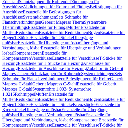
Edelstahl
Schutzkappen für Rohrende
Dämmungen für
Anschlüsse
Abdichtungen für Rohre und Fittings
Befestigungen für
Anschlüsse
Ersatzteile für Befestigungen für
Anschlüsse
Systemdichtungen
Sets Schraube für
Flanschverbindungen
Geberit Mapress Therm
Systemrohre
Therm
Fittings
Ersatzteile für Fittings
Muffen
Ersatzteile für
Muffen
Reduktionen
Ersatzteile für Reduktionen
Bögen
Ersatzteile für
Bögen
T-Stücke
Ersatzteile für T-Stücke
Übergänge
unlösbar
Ersatzteile für Übergänge unlösbar
Übergänge und
Verbindungen, lösbar
Ersatzteile für Übergänge und Verbindungen,
lösbar
Kompensatoren
Ersatzteile für
Kompensatoren
Verschlüsse
Ersatzteile für Verschlüsse
T-Stücke für
Heizung
Ersatzteile für T-Stücke für Heizung
Anschlüsse für
Heizung
Ersatzteile für Anschlüsse für Heizung
Zubehör für Geberit
Mapress Therm
Schutzkappen für Rohrende
Systemdichtungen
Sets
Schraube für Flanschverbindungen
Befestigungen für Rohre
Geberit
Mapress C-Stahl
Geberit Mapress C-Stahl
Ersatzteile für Geberit
Mapress C-Stahl
Systemrohre 1.0034
Systemrohre
1.0215
Rohrnippel
Muffen
Ersatzteile für
Muffen
Reduktionen
Ersatzteile für Reduktionen
Bögen
Ersatzteile für
Bögen
T-Stücke
Ersatzteile für T-Stücke
Kreuzstücke
Ersatzteile für
Kreuzstücke
Übergänge unlösbar
Ersatzteile für Übergänge
unlösbar
Übergänge und Verbindungen, lösbar
Ersatzteile für
Übergänge und Verbindungen, lösbar
Kompensatoren
Ersatzteile für
Kompensatoren
Verschlüsse
Ersatzteile für Verschlüsse
T-Stücke für