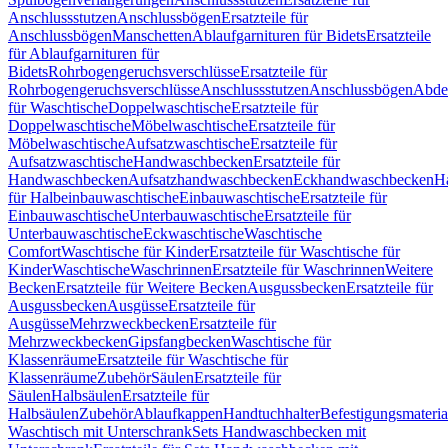
Anschlussstutzen
Anschlussbögen
Ersatzteile für
Anschlussbögen
Manschetten
Ablaufgarnituren für Bidets
Ersatzteile
für Ablaufgarnituren für
Bidets
Rohrbogengeruchsverschlüsse
Ersatzteile für
Rohrbogengeruchsverschlüsse
Anschlussstutzen
Anschlussbögen
Abde
für Waschtische
Doppelwaschtische
Ersatzteile für
Doppelwaschtische
Möbelwaschtische
Ersatzteile für
Möbelwaschtische
Aufsatzwaschtische
Ersatzteile für
Aufsatzwaschtische
Handwaschbecken
Ersatzteile für
Handwaschbecken
Aufsatzhandwaschbecken
Eckhandwaschbecken
H
für Halbeinbauwaschtische
Einbauwaschtische
Ersatzteile für
Einbauwaschtische
Unterbauwaschtische
Ersatzteile für
Unterbauwaschtische
Eckwaschtische
Waschtische
Comfort
Waschtische für Kinder
Ersatzteile für Waschtische für
Kinder
Waschtische
Waschrinnen
Ersatzteile für Waschrinnen
Weitere
Becken
Ersatzteile für Weitere Becken
Ausgussbecken
Ersatzteile für
Ausgussbecken
Ausgüsse
Ersatzteile für
Ausgüsse
Mehrzweckbecken
Ersatzteile für
Mehrzweckbecken
Gipsfangbecken
Waschtische für
Klassenräume
Ersatzteile für Waschtische für
Klassenräume
Zubehör
Säulen
Ersatzteile für
Säulen
Halbsäulen
Ersatzteile für
Halbsäulen
Zubehör
Ablaufkappen
Handtuchhalter
Befestigungsmateria
Waschtisch mit Unterschrank
Sets Handwaschbecken mit