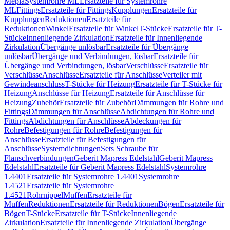
Mepla
Systemrohre ML
Ersatzteile für Systemrohre
ML
Fittings
Ersatzteile für Fittings
Kupplungen
Ersatzteile für
Kupplungen
Reduktionen
Ersatzteile für
Reduktionen
Winkel
Ersatzteile für Winkel
T-Stücke
Ersatzteile für T-
Stücke
Innenliegende Zirkulation
Ersatzteile für Innenliegende
Zirkulation
Übergänge unlösbar
Ersatzteile für Übergänge
unlösbar
Übergänge und Verbindungen, lösbar
Ersatzteile für
Übergänge und Verbindungen, lösbar
Verschlüsse
Ersatzteile für
Verschlüsse
Anschlüsse
Ersatzteile für Anschlüsse
Verteiler mit
Gewindeanschluss
T-Stücke für Heizung
Ersatzteile für T-Stücke für
Heizung
Anschlüsse für Heizung
Ersatzteile für Anschlüsse für
Heizung
Zubehör
Ersatzteile für Zubehör
Dämmungen für Rohre und
Fittings
Dämmungen für Anschlüsse
Abdichtungen für Rohre und
Fittings
Abdichtungen für Anschlüsse
Abdeckungen für
Rohre
Befestigungen für Rohre
Befestigungen für
Anschlüsse
Ersatzteile für Befestigungen für
Anschlüsse
Systemdichtungen
Sets Schraube für
Flanschverbindungen
Geberit Mapress Edelstahl
Geberit Mapress
Edelstahl
Ersatzteile für Geberit Mapress Edelstahl
Systemrohre
1.4401
Ersatzteile für Systemrohre 1.4401
Systemrohre
1.4521
Ersatzteile für Systemrohre
1.4521
Rohrnippel
Muffen
Ersatzteile für
Muffen
Reduktionen
Ersatzteile für Reduktionen
Bögen
Ersatzteile für
Bögen
T-Stücke
Ersatzteile für T-Stücke
Innenliegende
Zirkulation
Ersatzteile für Innenliegende Zirkulation
Übergänge