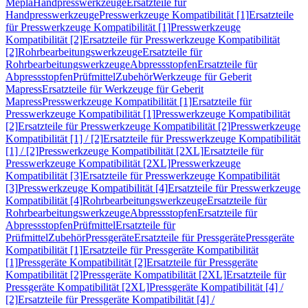
Mepla
Handpresswerkzeuge
Ersatzteile für
Handpresswerkzeuge
Presswerkzeuge Kompatibilität [1]
Ersatzteile
für Presswerkzeuge Kompatibilität [1]
Presswerkzeuge
Kompatibilität [2]
Ersatzteile für Presswerkzeuge Kompatibilität
[2]
Rohrbearbeitungswerkzeuge
Ersatzteile für
Rohrbearbeitungswerkzeuge
Abpressstopfen
Ersatzteile für
Abpressstopfen
Prüfmittel
Zubehör
Werkzeuge für Geberit
Mapress
Ersatzteile für Werkzeuge für Geberit
Mapress
Presswerkzeuge Kompatibilität [1]
Ersatzteile für
Presswerkzeuge Kompatibilität [1]
Presswerkzeuge Kompatibilität
[2]
Ersatzteile für Presswerkzeuge Kompatibilität [2]
Presswerkzeuge
Kompatibilität [1] / [2]
Ersatzteile für Presswerkzeuge Kompatibilität
[1] / [2]
Presswerkzeuge Kompatibilität [2XL]
Ersatzteile für
Presswerkzeuge Kompatibilität [2XL]
Presswerkzeuge
Kompatibilität [3]
Ersatzteile für Presswerkzeuge Kompatibilität
[3]
Presswerkzeuge Kompatibilität [4]
Ersatzteile für Presswerkzeuge
Kompatibilität [4]
Rohrbearbeitungswerkzeuge
Ersatzteile für
Rohrbearbeitungswerkzeuge
Abpressstopfen
Ersatzteile für
Abpressstopfen
Prüfmittel
Ersatzteile für
Prüfmittel
Zubehör
Pressgeräte
Ersatzteile für Pressgeräte
Pressgeräte
Kompatibilität [1]
Ersatzteile für Pressgeräte Kompatibilität
[1]
Pressgeräte Kompatibilität [2]
Ersatzteile für Pressgeräte
Kompatibilität [2]
Pressgeräte Kompatibilität [2XL]
Ersatzteile für
Pressgeräte Kompatibilität [2XL]
Pressgeräte Kompatibilität [4] /
[2]
Ersatzteile für Pressgeräte Kompatibilität [4] /