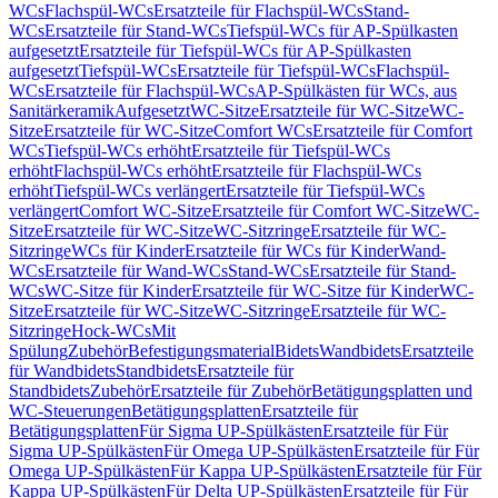
WCs
Flachspül-WCs
Ersatzteile für Flachspül-WCs
Stand-
WCs
Ersatzteile für Stand-WCs
Tiefspül-WCs für AP-Spülkasten
aufgesetzt
Ersatzteile für Tiefspül-WCs für AP-Spülkasten
aufgesetzt
Tiefspül-WCs
Ersatzteile für Tiefspül-WCs
Flachspül-
WCs
Ersatzteile für Flachspül-WCs
AP-Spülkästen für WCs, aus
Sanitärkeramik
Aufgesetzt
WC-Sitze
Ersatzteile für WC-Sitze
WC-
Sitze
Ersatzteile für WC-Sitze
Comfort WCs
Ersatzteile für Comfort
WCs
Tiefspül-WCs erhöht
Ersatzteile für Tiefspül-WCs
erhöht
Flachspül-WCs erhöht
Ersatzteile für Flachspül-WCs
erhöht
Tiefspül-WCs verlängert
Ersatzteile für Tiefspül-WCs
verlängert
Comfort WC-Sitze
Ersatzteile für Comfort WC-Sitze
WC-
Sitze
Ersatzteile für WC-Sitze
WC-Sitzringe
Ersatzteile für WC-
Sitzringe
WCs für Kinder
Ersatzteile für WCs für Kinder
Wand-
WCs
Ersatzteile für Wand-WCs
Stand-WCs
Ersatzteile für Stand-
WCs
WC-Sitze für Kinder
Ersatzteile für WC-Sitze für Kinder
WC-
Sitze
Ersatzteile für WC-Sitze
WC-Sitzringe
Ersatzteile für WC-
Sitzringe
Hock-WCs
Mit
Spülung
Zubehör
Befestigungsmaterial
Bidets
Wandbidets
Ersatzteile
für Wandbidets
Standbidets
Ersatzteile für
Standbidets
Zubehör
Ersatzteile für Zubehör
Betätigungsplatten und
WC-Steuerungen
Betätigungsplatten
Ersatzteile für
Betätigungsplatten
Für Sigma UP-Spülkästen
Ersatzteile für Für
Sigma UP-Spülkästen
Für Omega UP-Spülkästen
Ersatzteile für Für
Omega UP-Spülkästen
Für Kappa UP-Spülkästen
Ersatzteile für Für
Kappa UP-Spülkästen
Für Delta UP-Spülkästen
Ersatzteile für Für