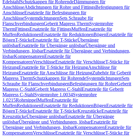
Edelstahl
Schutzkappen für Rohrende
Dämmungen für
Anschlüsse
Abdichtungen für Rohre und Fittings
Befestigungen für
Anschlüsse
Ersatzteile für Befestigungen für
Anschlüsse
Systemdichtungen
Sets Schraube für
Flanschverbindungen
Geberit Mapress Therm
Systemrohre
Therm
Fittings
Ersatzteile für Fittings
Muffen
Ersatzteile für
Muffen
Reduktionen
Ersatzteile für Reduktionen
Bögen
Ersatzteile für
Bögen
T-Stücke
Ersatzteile für T-Stücke
Übergänge
unlösbar
Ersatzteile für Übergänge unlösbar
Übergänge und
Verbindungen, lösbar
Ersatzteile für Übergänge und Verbindungen,
lösbar
Kompensatoren
Ersatzteile für
Kompensatoren
Verschlüsse
Ersatzteile für Verschlüsse
T-Stücke für
Heizung
Ersatzteile für T-Stücke für Heizung
Anschlüsse für
Heizung
Ersatzteile für Anschlüsse für Heizung
Zubehör für Geberit
Mapress Therm
Schutzkappen für Rohrende
Systemdichtungen
Sets
Schraube für Flanschverbindungen
Befestigungen für Rohre
Geberit
Mapress C-Stahl
Geberit Mapress C-Stahl
Ersatzteile für Geberit
Mapress C-Stahl
Systemrohre 1.0034
Systemrohre
1.0215
Rohrnippel
Muffen
Ersatzteile für
Muffen
Reduktionen
Ersatzteile für Reduktionen
Bögen
Ersatzteile für
Bögen
T-Stücke
Ersatzteile für T-Stücke
Kreuzstücke
Ersatzteile für
Kreuzstücke
Übergänge unlösbar
Ersatzteile für Übergänge
unlösbar
Übergänge und Verbindungen, lösbar
Ersatzteile für
Übergänge und Verbindungen, lösbar
Kompensatoren
Ersatzteile für
Kompensatoren
Verschlüsse
Ersatzteile für Verschlüsse
T-Stücke für