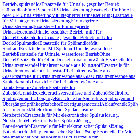
Betrieb, spülrandlos
Ersatzteile für Urinale, gespülter Betrieb,
spülrandlos
Für AP- oder UP-Urinalsteuerung
Ersatzteile für Für AP-
oder UP-Urinalsteuerung
Mit integrierter Urinalsteuerung
Ersatzteile
für Mit integrierter Urinalsteuerung
Für integrierte
Urinalsteuerung
Ersatzteile für Für integrierte
Urinalsteuerung
Urinale, gespülter Betrieb, mit / für
Deckel
Ersatzteile für Urinale, gespülter Betrieb, mit / für
Deckel
Spülrandlos
Ersatzteile für Spülrandlos
Mit
Spülrand
Ersatzteile für Mit Spülrand
Urinale, wasserloser
Betrieb
Ersatzteile für Urinale, wasserloser Betrieb
Ohne
Deckel
Ersatzteile für Ohne Deckel
Urinaltrennwände
Ersatzteile für
Urinaltrennwände
Urinaltrennwände aus Kunststoff
Ersatzteile für
Urinaltrennwände aus Kunststoff
Urinaltrennwände aus
Glas
Ersatzteile für Urinaltrennwände aus Glas
Urinaltrennwände aus
Sanitärkeramik
Ersatzteile für Urinaltrennwände aus
Sanitärkeramik
Zubehör
Ersatzteile für
Zubehör
Urinaldeckel
Geruchsverschlüsse und Zubehör
Spülrohre,
Spülbögen und Übergänge
Ersatzteile für Spülrohre, Spülbögen und
Übergänge
Sprühkopfzubehör
Befestigungsmaterial
Ablaufventile
Spülv
für Unterputz
Mit elektronischer Spülauslösung,
Netzbetrieb
Ersatzteile für Mit elektronischer Spülauslösung,
Netzbetrieb
Mit elektronischer Spülauslösung,
Batteriebetrieb
Ersatzteile für Mit elektronischer Spülauslösung,
Batteriebetrieb
Mit pneumatischer Spülauslösung
Ersatzteile für Mit
pneumatischer Spülauslösung
Basic
Ersatzteile für