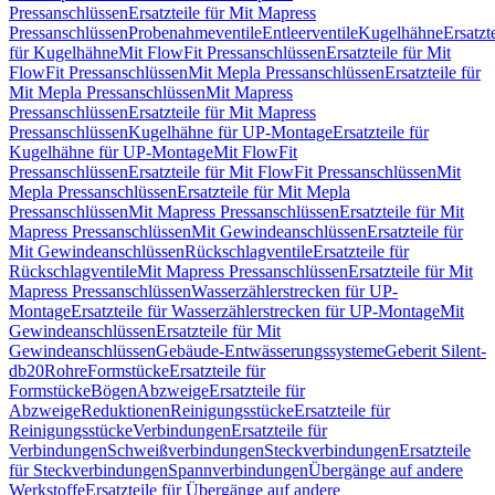
Pressanschlüssen
Ersatzteile für Mit Mapress
Pressanschlüssen
Probenahmeventile
Entleerventile
Kugelhähne
Ersatzt
für Kugelhähne
Mit FlowFit Pressanschlüssen
Ersatzteile für Mit
FlowFit Pressanschlüssen
Mit Mepla Pressanschlüssen
Ersatzteile für
Mit Mepla Pressanschlüssen
Mit Mapress
Pressanschlüssen
Ersatzteile für Mit Mapress
Pressanschlüssen
Kugelhähne für UP-Montage
Ersatzteile für
Kugelhähne für UP-Montage
Mit FlowFit
Pressanschlüssen
Ersatzteile für Mit FlowFit Pressanschlüssen
Mit
Mepla Pressanschlüssen
Ersatzteile für Mit Mepla
Pressanschlüssen
Mit Mapress Pressanschlüssen
Ersatzteile für Mit
Mapress Pressanschlüssen
Mit Gewindeanschlüssen
Ersatzteile für
Mit Gewindeanschlüssen
Rückschlagventile
Ersatzteile für
Rückschlagventile
Mit Mapress Pressanschlüssen
Ersatzteile für Mit
Mapress Pressanschlüssen
Wasserzählerstrecken für UP-
Montage
Ersatzteile für Wasserzählerstrecken für UP-Montage
Mit
Gewindeanschlüssen
Ersatzteile für Mit
Gewindeanschlüssen
Gebäude-Entwässerungssysteme
Geberit Silent-
db20
Rohre
Formstücke
Ersatzteile für
Formstücke
Bögen
Abzweige
Ersatzteile für
Abzweige
Reduktionen
Reinigungsstücke
Ersatzteile für
Reinigungsstücke
Verbindungen
Ersatzteile für
Verbindungen
Schweißverbindungen
Steckverbindungen
Ersatzteile
für Steckverbindungen
Spannverbindungen
Übergänge auf andere
Werkstoffe
Ersatzteile für Übergänge auf andere