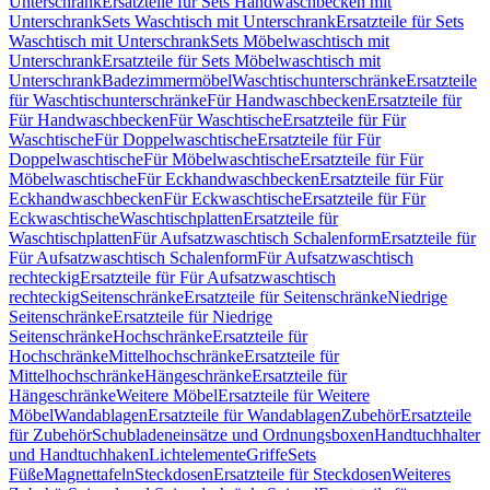
Unterschrank
Ersatzteile für Sets Handwaschbecken mit
Unterschrank
Sets Waschtisch mit Unterschrank
Ersatzteile für Sets
Waschtisch mit Unterschrank
Sets Möbelwaschtisch mit
Unterschrank
Ersatzteile für Sets Möbelwaschtisch mit
Unterschrank
Badezimmermöbel
Waschtischunterschränke
Ersatzteile
für Waschtischunterschränke
Für Handwaschbecken
Ersatzteile für
Für Handwaschbecken
Für Waschtische
Ersatzteile für Für
Waschtische
Für Doppelwaschtische
Ersatzteile für Für
Doppelwaschtische
Für Möbelwaschtische
Ersatzteile für Für
Möbelwaschtische
Für Eckhandwaschbecken
Ersatzteile für Für
Eckhandwaschbecken
Für Eckwaschtische
Ersatzteile für Für
Eckwaschtische
Waschtischplatten
Ersatzteile für
Waschtischplatten
Für Aufsatzwaschtisch Schalenform
Ersatzteile für
Für Aufsatzwaschtisch Schalenform
Für Aufsatzwaschtisch
rechteckig
Ersatzteile für Für Aufsatzwaschtisch
rechteckig
Seitenschränke
Ersatzteile für Seitenschränke
Niedrige
Seitenschränke
Ersatzteile für Niedrige
Seitenschränke
Hochschränke
Ersatzteile für
Hochschränke
Mittelhochschränke
Ersatzteile für
Mittelhochschränke
Hängeschränke
Ersatzteile für
Hängeschränke
Weitere Möbel
Ersatzteile für Weitere
Möbel
Wandablagen
Ersatzteile für Wandablagen
Zubehör
Ersatzteile
für Zubehör
Schubladeneinsätze und Ordnungsboxen
Handtuchhalter
und Handtuchhaken
Lichtelemente
Griffe
Sets
Füße
Magnettafeln
Steckdosen
Ersatzteile für Steckdosen
Weiteres