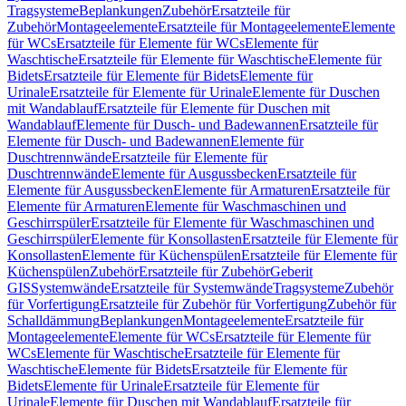
Tragsysteme
Beplankungen
Zubehör
Ersatzteile für
Zubehör
Montageelemente
Ersatzteile für Montageelemente
Elemente
für WCs
Ersatzteile für Elemente für WCs
Elemente für
Waschtische
Ersatzteile für Elemente für Waschtische
Elemente für
Bidets
Ersatzteile für Elemente für Bidets
Elemente für
Urinale
Ersatzteile für Elemente für Urinale
Elemente für Duschen
mit Wandablauf
Ersatzteile für Elemente für Duschen mit
Wandablauf
Elemente für Dusch- und Badewannen
Ersatzteile für
Elemente für Dusch- und Badewannen
Elemente für
Duschtrennwände
Ersatzteile für Elemente für
Duschtrennwände
Elemente für Ausgussbecken
Ersatzteile für
Elemente für Ausgussbecken
Elemente für Armaturen
Ersatzteile für
Elemente für Armaturen
Elemente für Waschmaschinen und
Geschirrspüler
Ersatzteile für Elemente für Waschmaschinen und
Geschirrspüler
Elemente für Konsollasten
Ersatzteile für Elemente für
Konsollasten
Elemente für Küchenspülen
Ersatzteile für Elemente für
Küchenspülen
Zubehör
Ersatzteile für Zubehör
Geberit
GIS
Systemwände
Ersatzteile für Systemwände
Tragsysteme
Zubehör
für Vorfertigung
Ersatzteile für Zubehör für Vorfertigung
Zubehör für
Schalldämmung
Beplankungen
Montageelemente
Ersatzteile für
Montageelemente
Elemente für WCs
Ersatzteile für Elemente für
WCs
Elemente für Waschtische
Ersatzteile für Elemente für
Waschtische
Elemente für Bidets
Ersatzteile für Elemente für
Bidets
Elemente für Urinale
Ersatzteile für Elemente für
Urinale
Elemente für Duschen mit Wandablauf
Ersatzteile für