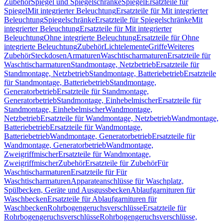
Zubehör
Spiegel und Spiegelschränke
Spiegel
Ersatzteile für
Spiegel
Mit integrierter Beleuchtung
Ersatzteile für Mit integrierter
Beleuchtung
Spiegelschränke
Ersatzteile für Spiegelschränke
Mit
integrierter Beleuchtung
Ersatzteile für Mit integrierter
Beleuchtung
Ohne integrierte Beleuchtung
Ersatzteile für Ohne
integrierte Beleuchtung
Zubehör
Lichtelemente
Griffe
Weiteres
Zubehör
Steckdosen
Armaturen
Waschtischarmaturen
Ersatzteile für
Waschtischarmaturen
Standmontage, Netzbetrieb
Ersatzteile für
Standmontage, Netzbetrieb
Standmontage, Batteriebetrieb
Ersatzteile
für Standmontage, Batteriebetrieb
Standmontage,
Generatorbetrieb
Ersatzteile für Standmontage,
Generatorbetrieb
Standmontage, Einhebelmischer
Ersatzteile für
Standmontage, Einhebelmischer
Wandmontage,
Netzbetrieb
Ersatzteile für Wandmontage, Netzbetrieb
Wandmontage,
Batteriebetrieb
Ersatzteile für Wandmontage,
Batteriebetrieb
Wandmontage, Generatorbetrieb
Ersatzteile für
Wandmontage, Generatorbetrieb
Wandmontage,
Zweigriffmischer
Ersatzteile für Wandmontage,
Zweigriffmischer
Zubehör
Ersatzteile für Zubehör
Für
Waschtischarmaturen
Ersatzteile für Für
Waschtischarmaturen
Apparateanschlüsse für Waschplatz,
Spülbecken, Geräte und Ausgussbecken
Ablaufgarnituren für
Waschbecken
Ersatzteile für Ablaufgarnituren für
Waschbecken
Rohrbogengeruchsverschlüsse
Ersatzteile für
Rohrbogengeruchsverschlüsse
Rohrbogengeruchsverschlüsse,