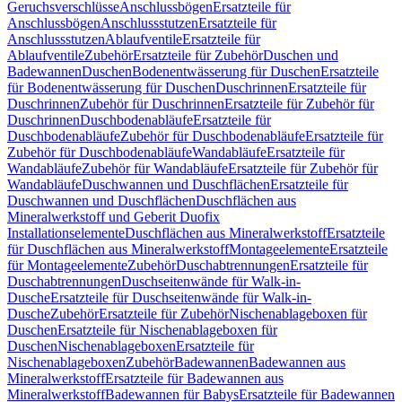
Geruchsverschlüsse
Anschlussbögen
Ersatzteile für
Anschlussbögen
Anschlussstutzen
Ersatzteile für
Anschlussstutzen
Ablaufventile
Ersatzteile für
Ablaufventile
Zubehör
Ersatzteile für Zubehör
Duschen und
Badewannen
Duschen
Bodenentwässerung für Duschen
Ersatzteile
für Bodenentwässerung für Duschen
Duschrinnen
Ersatzteile für
Duschrinnen
Zubehör für Duschrinnen
Ersatzteile für Zubehör für
Duschrinnen
Duschbodenabläufe
Ersatzteile für
Duschbodenabläufe
Zubehör für Duschbodenabläufe
Ersatzteile für
Zubehör für Duschbodenabläufe
Wandabläufe
Ersatzteile für
Wandabläufe
Zubehör für Wandabläufe
Ersatzteile für Zubehör für
Wandabläufe
Duschwannen und Duschflächen
Ersatzteile für
Duschwannen und Duschflächen
Duschflächen aus
Mineralwerkstoff und Geberit Duofix
Installationselemente
Duschflächen aus Mineralwerkstoff
Ersatzteile
für Duschflächen aus Mineralwerkstoff
Montageelemente
Ersatzteile
für Montageelemente
Zubehör
Duschabtrennungen
Ersatzteile für
Duschabtrennungen
Duschseitenwände für Walk-in-
Dusche
Ersatzteile für Duschseitenwände für Walk-in-
Dusche
Zubehör
Ersatzteile für Zubehör
Nischenablageboxen für
Duschen
Ersatzteile für Nischenablageboxen für
Duschen
Nischenablageboxen
Ersatzteile für
Nischenablageboxen
Zubehör
Badewannen
Badewannen aus
Mineralwerkstoff
Ersatzteile für Badewannen aus
Mineralwerkstoff
Badewannen für Babys
Ersatzteile für Badewannen