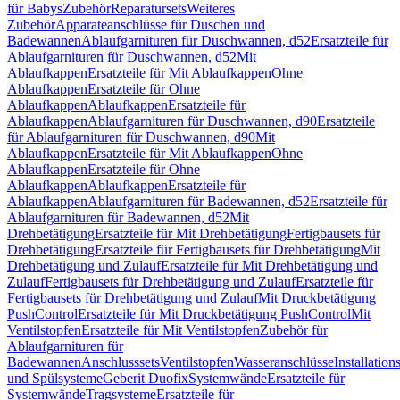
für Babys
Zubehör
Reparatursets
Weiteres
Zubehör
Apparateanschlüsse für Duschen und
Badewannen
Ablaufgarnituren für Duschwannen, d52
Ersatzteile für
Ablaufgarnituren für Duschwannen, d52
Mit
Ablaufkappen
Ersatzteile für Mit Ablaufkappen
Ohne
Ablaufkappen
Ersatzteile für Ohne
Ablaufkappen
Ablaufkappen
Ersatzteile für
Ablaufkappen
Ablaufgarnituren für Duschwannen, d90
Ersatzteile
für Ablaufgarnituren für Duschwannen, d90
Mit
Ablaufkappen
Ersatzteile für Mit Ablaufkappen
Ohne
Ablaufkappen
Ersatzteile für Ohne
Ablaufkappen
Ablaufkappen
Ersatzteile für
Ablaufkappen
Ablaufgarnituren für Badewannen, d52
Ersatzteile für
Ablaufgarnituren für Badewannen, d52
Mit
Drehbetätigung
Ersatzteile für Mit Drehbetätigung
Fertigbausets für
Drehbetätigung
Ersatzteile für Fertigbausets für Drehbetätigung
Mit
Drehbetätigung und Zulauf
Ersatzteile für Mit Drehbetätigung und
Zulauf
Fertigbausets für Drehbetätigung und Zulauf
Ersatzteile für
Fertigbausets für Drehbetätigung und Zulauf
Mit Druckbetätigung
PushControl
Ersatzteile für Mit Druckbetätigung PushControl
Mit
Ventilstopfen
Ersatzteile für Mit Ventilstopfen
Zubehör für
Ablaufgarnituren für
Badewannen
Anschlusssets
Ventilstopfen
Wasseranschlüsse
Installation
und Spülsysteme
Geberit Duofix
Systemwände
Ersatzteile für
Systemwände
Tragsysteme
Ersatzteile für