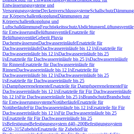
Entwässerungssysteme und
Versorgungssysteme
Deckenverschlusssysteme
Schallschutz
Dämmung
zur Körperschallentkopplung
Dämmungen zur
Körperschallentkopplung und
Luftschalldämmung
Feuchtigkeitsschutz
Abdichtungen
Lüftungsventile
für Entwässerung
Belüftungsventile
Ersatzteile für
Belüftungsventile
Geberit Pluvia
Dachentwässerung
Dachwassereinläufe
Ersatzteile für
Dachwassereinläufe
Dachwassereinläufe bis 12 l/s
Ersatzteile für
Dachwassereinläufe bis 12 l/s
Dachwassereinläufe bis 25
l/s
Ersatzteile für Dachwassereinläufe bis 25 l/s
Dachwassereinläufe
für Rinnen
Ersatzteile für Dachwassereinläufe für
Rinnen
Dachwassereinläufe bis 12 l/s
Ersatzteile für
Dachwassereinläufe bis 12 l/s
Dachwassereinläufe bis 25
l/s
Ersatzteile für Dachwassereinläufe bis 25
l/s
Dampfsperrenelemente
Ersatzteile für Dampfsperrenelemente
Für
Dachwassereinläufe bis 12 l/s
Ersatzteile für Für Dachwassereinläufe
bis 12 l/s
Für Dachwassereinläufe bis 25 l/s
Brandschutz
Brandschutz
für Entwässerungssysteme
Notüberläufe
Ersatzteile für
Notüberläufe
Für Dachwassereinläufe bis 12 l/s
Ersatzteile für Für
Dachwassereinläufe bis 12 l/s
Für Dachwassereinläufe bis 25
l/s
Ersatzteile für Für Dachwassereinläufe bis 25
l/s
Befestigung
Befestigungssystem d40–200
Befestigungssystem
d250–315
Zubehör
Ersatzteile für Zubehör
Für