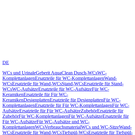
DE
WCs und Urinale
Geberit AquaClean Dusch-WCs
WC-
Komplettanlagen
Ersatzteile für WC-Komplettanlagen
Wand-
WCs
Ersatzteile für Wand-WCs
Stand-WCs
Ersatzteile für Stand-
WCs
WC-Aufsätze
Ersatzteile für WC-Aufsätze
Für WC-
Keramiken
Ersatzteile für Für WC-
Keramiken
Designplatten
Ersatzteile für Designplatten
Für WC-
Komplettanlagen
Ersatzteile für Für WC-Komplettanlagen
Für WC-
Aufsätze
Ersatzteile für Für WC-Aufsätze
Zubehör
Ersatzteile für
Zubehör
Für WC-Komplettanlagen
Für WC-Aufsätze
Ersatzteile für
Für WC-Aufsätze
Für WC-Aufsätze und WC-
Komplettanlagen
WCs
Verbrauchsmaterial
WCs und WC-Sitze
Wand-
WCs
Ersatzteile für Wand-WCs
Tiefspül-WCs
Ersatzteile für Tiefspül-