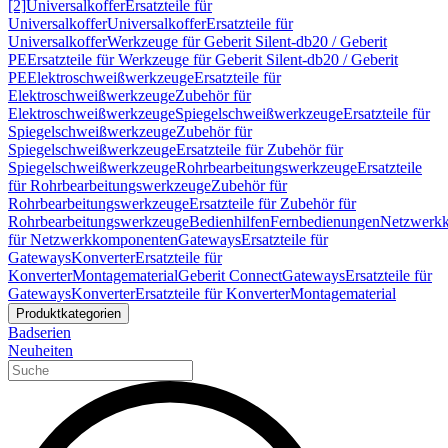
[2]
Universalkoffer
Ersatzteile für
Universalkoffer
Universalkoffer
Ersatzteile für
Universalkoffer
Werkzeuge für Geberit Silent-db20 / Geberit
PE
Ersatzteile für Werkzeuge für Geberit Silent-db20 / Geberit
PE
Elektroschweißwerkzeuge
Ersatzteile für
Elektroschweißwerkzeuge
Zubehör für
Elektroschweißwerkzeuge
Spiegelschweißwerkzeuge
Ersatzteile für
Spiegelschweißwerkzeuge
Zubehör für
Spiegelschweißwerkzeuge
Ersatzteile für Zubehör für
Spiegelschweißwerkzeuge
Rohrbearbeitungswerkzeuge
Ersatzteile
für Rohrbearbeitungswerkzeuge
Zubehör für
Rohrbearbeitungswerkzeuge
Ersatzteile für Zubehör für
Rohrbearbeitungswerkzeuge
Bedienhilfen
Fernbedienungen
Netzwerk
für Netzwerkkomponenten
Gateways
Ersatzteile für
Gateways
Konverter
Ersatzteile für
Konverter
Montagematerial
Geberit Connect
Gateways
Ersatzteile für
Gateways
Konverter
Ersatzteile für Konverter
Montagematerial
Produktkategorien
Badserien
Neuheiten