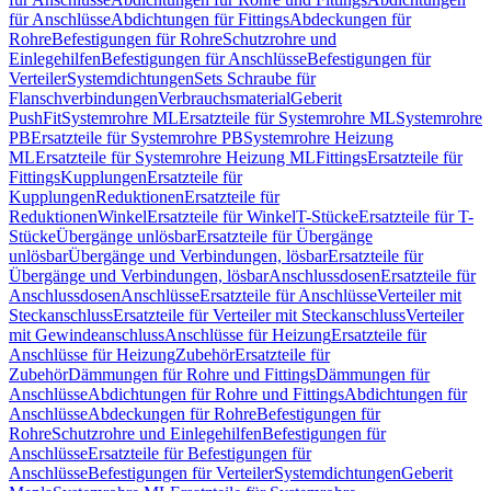
für Anschlüsse
Abdichtungen für Fittings
Abdeckungen für
Rohre
Befestigungen für Rohre
Schutzrohre und
Einlegehilfen
Befestigungen für Anschlüsse
Befestigungen für
Verteiler
Systemdichtungen
Sets Schraube für
Flanschverbindungen
Verbrauchsmaterial
Geberit
PushFit
Systemrohre ML
Ersatzteile für Systemrohre ML
Systemrohre
PB
Ersatzteile für Systemrohre PB
Systemrohre Heizung
ML
Ersatzteile für Systemrohre Heizung ML
Fittings
Ersatzteile für
Fittings
Kupplungen
Ersatzteile für
Kupplungen
Reduktionen
Ersatzteile für
Reduktionen
Winkel
Ersatzteile für Winkel
T-Stücke
Ersatzteile für T-
Stücke
Übergänge unlösbar
Ersatzteile für Übergänge
unlösbar
Übergänge und Verbindungen, lösbar
Ersatzteile für
Übergänge und Verbindungen, lösbar
Anschlussdosen
Ersatzteile für
Anschlussdosen
Anschlüsse
Ersatzteile für Anschlüsse
Verteiler mit
Steckanschluss
Ersatzteile für Verteiler mit Steckanschluss
Verteiler
mit Gewindeanschluss
Anschlüsse für Heizung
Ersatzteile für
Anschlüsse für Heizung
Zubehör
Ersatzteile für
Zubehör
Dämmungen für Rohre und Fittings
Dämmungen für
Anschlüsse
Abdichtungen für Rohre und Fittings
Abdichtungen für
Anschlüsse
Abdeckungen für Rohre
Befestigungen für
Rohre
Schutzrohre und Einlegehilfen
Befestigungen für
Anschlüsse
Ersatzteile für Befestigungen für
Anschlüsse
Befestigungen für Verteiler
Systemdichtungen
Geberit