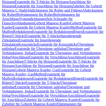
Heizung
Ersatzteile für T-Stücke für Heizung
Anschlüsse für
Heizung
Ersatzteile für Anschlüsse für Heizung
Zubehör für Geberit
Mapress C-Stahl
Abdichtungen für Rohre und Fittings
Abdeckungen
für Rohre
Befestigungen für Rohre
Befestigungen für
Anschlüsse
Systemdichtungen
Sets Schraube für
Flanschverbindungen
Geberit Mapress Kupfer
Geberit Mapress
Kupfer
Ersatzteile für Geberit Mapress Kupfer
Muffen
Ersatzteile für
Muffen
Reduktionen
Ersatzteile für Reduktionen
Bögen
Ersatzteile für
Bögen
T-Stücke
Ersatzteile für T-Stücke
Innenliegende
Zirkulation
Ersatzteile für Innenliegende
Zirkulation
Kreuzstücke
Ersatzteile für Kreuzstücke
Übergänge
unlösbar
Ersatzteile für Übergänge unlösbar
Übergänge und
Verbindungen, lösbar
Ersatzteile für Übergänge und Verbindungen,
lösbar
Verschlüsse
Ersatzteile für Verschlüsse
Anschlüsse
Ersatzteile
für Anschlüsse
T-Stücke für Heizung
Ersatzteile für T-Stücke für
Heizung
Anschlüsse für Heizung
Ersatzteile für Anschlüsse für
Heizung
Geberit Mapress Kupfer, Gas
Ersatzteile für Geberit
Mapress Kupfer, Gas
Muffen
Ersatzteile für
Muffen
Reduktionen
Ersatzteile für Reduktionen
Bögen
Ersatzteile für
Bögen
T-Stücke
Ersatzteile für T-Stücke
Übergänge
unlösbar
Ersatzteile für Übergänge unlösbar
Übergänge und
Verbindungen, lösbar
Ersatzteile für Übergänge und Verbindungen,
lösbar
Verschlüsse
Ersatzteile für Verschlüsse
Anschlüsse
Ersatzteile
für Anschlüsse
Zubehör für Geberit Mapress Kupfer
Ersatzteile für
Zubehör für Geberit Mapress Kupfer
Dämmungen für