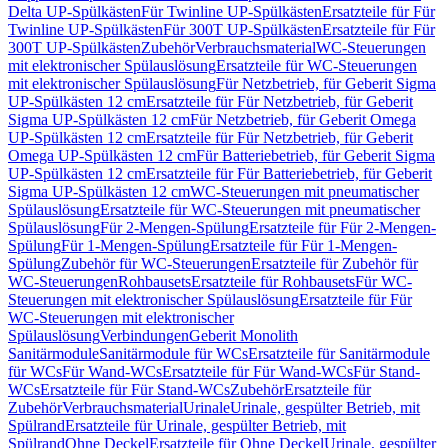
Delta UP-Spülkästen
Für Twinline UP-Spülkästen
Ersatzteile für Für
Twinline UP-Spülkästen
Für 300T UP-Spülkästen
Ersatzteile für Für
300T UP-Spülkästen
Zubehör
Verbrauchsmaterial
WC-Steuerungen
mit elektronischer Spülauslösung
Ersatzteile für WC-Steuerungen
mit elektronischer Spülauslösung
Für Netzbetrieb, für Geberit Sigma
UP-Spülkästen 12 cm
Ersatzteile für Für Netzbetrieb, für Geberit
Sigma UP-Spülkästen 12 cm
Für Netzbetrieb, für Geberit Omega
UP-Spülkästen 12 cm
Ersatzteile für Für Netzbetrieb, für Geberit
Omega UP-Spülkästen 12 cm
Für Batteriebetrieb, für Geberit Sigma
UP-Spülkästen 12 cm
Ersatzteile für Für Batteriebetrieb, für Geberit
Sigma UP-Spülkästen 12 cm
WC-Steuerungen mit pneumatischer
Spülauslösung
Ersatzteile für WC-Steuerungen mit pneumatischer
Spülauslösung
Für 2-Mengen-Spülung
Ersatzteile für Für 2-Mengen-
Spülung
Für 1-Mengen-Spülung
Ersatzteile für Für 1-Mengen-
Spülung
Zubehör für WC-Steuerungen
Ersatzteile für Zubehör für
WC-Steuerungen
Rohbausets
Ersatzteile für Rohbausets
Für WC-
Steuerungen mit elektronischer Spülauslösung
Ersatzteile für Für
WC-Steuerungen mit elektronischer
Spülauslösung
Verbindungen
Geberit Monolith
Sanitärmodule
Sanitärmodule für WCs
Ersatzteile für Sanitärmodule
für WCs
Für Wand-WCs
Ersatzteile für Für Wand-WCs
Für Stand-
WCs
Ersatzteile für Für Stand-WCs
Zubehör
Ersatzteile für
Zubehör
Verbrauchsmaterial
Urinale
Urinale, gespülter Betrieb, mit
Spülrand
Ersatzteile für Urinale, gespülter Betrieb, mit
Spülrand
Ohne Deckel
Ersatzteile für Ohne Deckel
Urinale, gespülter