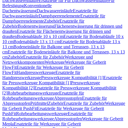
Dachwassereinläufe
Ersatzteile für Für Dachwassereinläufe
Für
Befestigung
Konventionelle
Dachentwässerung
Dachwassereinläufe
Ersatzteile für
Dachwassereinläufe
Dampfsperrenelemente
Ersatzteile für
Dampfsperrenelemente
Zubehör
Ersatzteile für
Zubehör
Bodenentwässerung
Flächenentwässerung für drinnen und
draußen
Ersatzteile für Flächenentwässerung für drinnen und
draußen
Bodenabläufe 10 x 10 cm
Ersatzteile für Bodenabläufe 10 x
10 cm
Bodenabläufe 13 x 13 cm
Ersatzteile für Bodenabläufe 13 x
13 cm
Bodeneinläufe für Balkone und Terrassen, 13 x 13
cm
Ersatzteile für Bodeneinläufe für Balkone und Terrassen, 13 x 13
cm
Zubehör
Ersatzteile für Zubehör
Werkzeuge und
Netzwerkkomponenten
Werkzeuge
Werkzeuge für Geberit
FlowFit
Ersatzteile für Werkzeuge für Geberit
FlowFit
Handpresswerkzeuge
Ersatzteile für
Handpresswerkzeuge
Presswerkzeuge Kompatibilität [1]
Ersatzteile
für Presswerkzeuge Kompatibilität [1]
Presswerkzeuge
Kompatibilität [2]
Ersatzteile für Presswerkzeuge Kompatibilität
[2]
Rohrbearbeitungswerkzeuge
Ersatzteile für
Rohrbearbeitungswerkzeuge
Abpressstopfen
Ersatzteile für
Abpressstopfen
Prüfmittel
Zubehör
Ersatzteile für Zubehör
Werkzeuge
für Geberit PushFit
Ersatzteile für Werkzeuge für Geberit
PushFit
Rohrbearbeitungswerkzeuge
Ersatzteile für
Rohrbearbeitungswerkzeuge
Abpressstopfen
Werkzeuge für Geberit
Mepla
Ersatzteile für Werkzeuge für Geberit