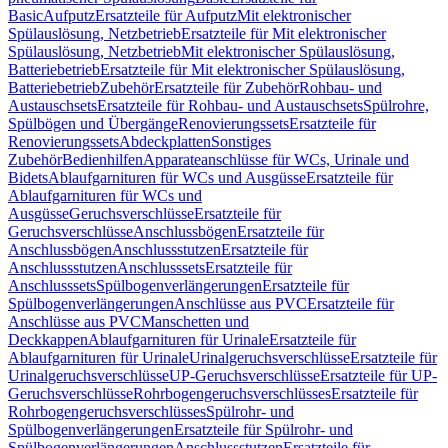
Basic
Aufputz
Ersatzteile für Aufputz
Mit elektronischer
Spülauslösung, Netzbetrieb
Ersatzteile für Mit elektronischer
Spülauslösung, Netzbetrieb
Mit elektronischer Spülauslösung,
Batteriebetrieb
Ersatzteile für Mit elektronischer Spülauslösung,
Batteriebetrieb
Zubehör
Ersatzteile für Zubehör
Rohbau- und
Austauschsets
Ersatzteile für Rohbau- und Austauschsets
Spülrohre,
Spülbögen und Übergänge
Renovierungssets
Ersatzteile für
Renovierungssets
Abdeckplatten
Sonstiges
Zubehör
Bedienhilfen
Apparateanschlüsse für WCs, Urinale und
Bidets
Ablaufgarnituren für WCs und Ausgüsse
Ersatzteile für
Ablaufgarnituren für WCs und
Ausgüsse
Geruchsverschlüsse
Ersatzteile für
Geruchsverschlüsse
Anschlussbögen
Ersatzteile für
Anschlussbögen
Anschlussstutzen
Ersatzteile für
Anschlussstutzen
Anschlusssets
Ersatzteile für
Anschlusssets
Spülbogenverlängerungen
Ersatzteile für
Spülbogenverlängerungen
Anschlüsse aus PVC
Ersatzteile für
Anschlüsse aus PVC
Manschetten und
Deckkappen
Ablaufgarnituren für Urinale
Ersatzteile für
Ablaufgarnituren für Urinale
Urinalgeruchsverschlüsse
Ersatzteile für
Urinalgeruchsverschlüsse
UP-Geruchsverschlüsse
Ersatzteile für UP-
Geruchsverschlüsse
Rohrbogengeruchsverschlüsses
Ersatzteile für
Rohrbogengeruchsverschlüsses
Spülrohr- und
Spülbogenverlängerungen
Ersatzteile für Spülrohr- und
Spülbogenverlängerungen
Anschlussstutzen
Ersatzteile für