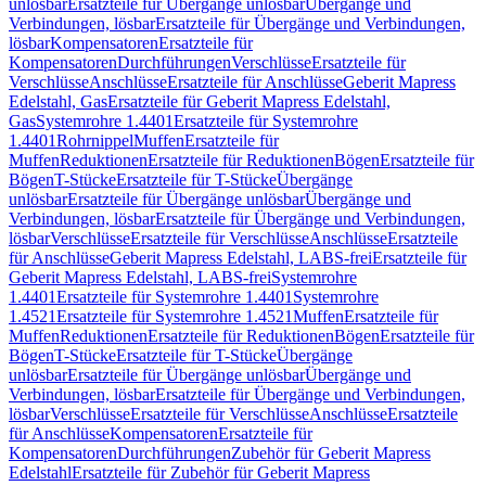
unlösbar
Ersatzteile für Übergänge unlösbar
Übergänge und
Verbindungen, lösbar
Ersatzteile für Übergänge und Verbindungen,
lösbar
Kompensatoren
Ersatzteile für
Kompensatoren
Durchführungen
Verschlüsse
Ersatzteile für
Verschlüsse
Anschlüsse
Ersatzteile für Anschlüsse
Geberit Mapress
Edelstahl, Gas
Ersatzteile für Geberit Mapress Edelstahl,
Gas
Systemrohre 1.4401
Ersatzteile für Systemrohre
1.4401
Rohrnippel
Muffen
Ersatzteile für
Muffen
Reduktionen
Ersatzteile für Reduktionen
Bögen
Ersatzteile für
Bögen
T-Stücke
Ersatzteile für T-Stücke
Übergänge
unlösbar
Ersatzteile für Übergänge unlösbar
Übergänge und
Verbindungen, lösbar
Ersatzteile für Übergänge und Verbindungen,
lösbar
Verschlüsse
Ersatzteile für Verschlüsse
Anschlüsse
Ersatzteile
für Anschlüsse
Geberit Mapress Edelstahl, LABS-frei
Ersatzteile für
Geberit Mapress Edelstahl, LABS-frei
Systemrohre
1.4401
Ersatzteile für Systemrohre 1.4401
Systemrohre
1.4521
Ersatzteile für Systemrohre 1.4521
Muffen
Ersatzteile für
Muffen
Reduktionen
Ersatzteile für Reduktionen
Bögen
Ersatzteile für
Bögen
T-Stücke
Ersatzteile für T-Stücke
Übergänge
unlösbar
Ersatzteile für Übergänge unlösbar
Übergänge und
Verbindungen, lösbar
Ersatzteile für Übergänge und Verbindungen,
lösbar
Verschlüsse
Ersatzteile für Verschlüsse
Anschlüsse
Ersatzteile
für Anschlüsse
Kompensatoren
Ersatzteile für
Kompensatoren
Durchführungen
Zubehör für Geberit Mapress
Edelstahl
Ersatzteile für Zubehör für Geberit Mapress