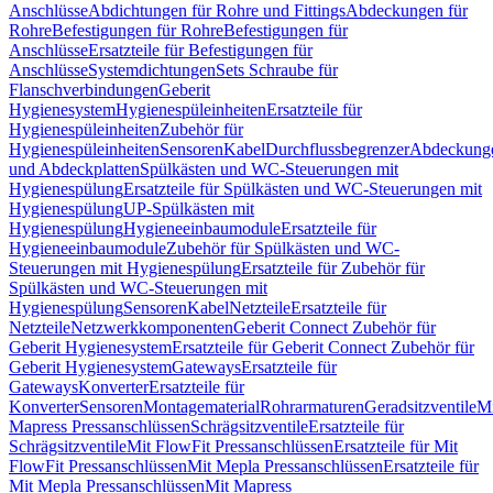
Anschlüsse
Abdichtungen für Rohre und Fittings
Abdeckungen für
Rohre
Befestigungen für Rohre
Befestigungen für
Anschlüsse
Ersatzteile für Befestigungen für
Anschlüsse
Systemdichtungen
Sets Schraube für
Flanschverbindungen
Geberit
Hygienesystem
Hygienespüleinheiten
Ersatzteile für
Hygienespüleinheiten
Zubehör für
Hygienespüleinheiten
Sensoren
Kabel
Durchflussbegrenzer
Abdeckung
und Abdeckplatten
Spülkästen und WC-Steuerungen mit
Hygienespülung
Ersatzteile für Spülkästen und WC-Steuerungen mit
Hygienespülung
UP-Spülkästen mit
Hygienespülung
Hygieneeinbaumodule
Ersatzteile für
Hygieneeinbaumodule
Zubehör für Spülkästen und WC-
Steuerungen mit Hygienespülung
Ersatzteile für Zubehör für
Spülkästen und WC-Steuerungen mit
Hygienespülung
Sensoren
Kabel
Netzteile
Ersatzteile für
Netzteile
Netzwerkkomponenten
Geberit Connect Zubehör für
Geberit Hygienesystem
Ersatzteile für Geberit Connect Zubehör für
Geberit Hygienesystem
Gateways
Ersatzteile für
Gateways
Konverter
Ersatzteile für
Konverter
Sensoren
Montagematerial
Rohrarmaturen
Geradsitzventile
Mi
Mapress Pressanschlüssen
Schrägsitzventile
Ersatzteile für
Schrägsitzventile
Mit FlowFit Pressanschlüssen
Ersatzteile für Mit
FlowFit Pressanschlüssen
Mit Mepla Pressanschlüssen
Ersatzteile für
Mit Mepla Pressanschlüssen
Mit Mapress