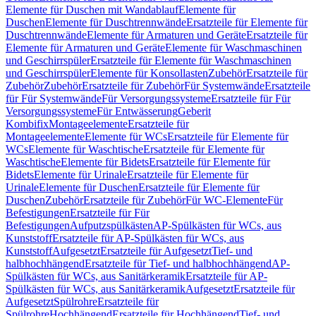
Elemente für Duschen mit Wandablauf
Elemente für
Duschen
Elemente für Duschtrennwände
Ersatzteile für Elemente für
Duschtrennwände
Elemente für Armaturen und Geräte
Ersatzteile für
Elemente für Armaturen und Geräte
Elemente für Waschmaschinen
und Geschirrspüler
Ersatzteile für Elemente für Waschmaschinen
und Geschirrspüler
Elemente für Konsollasten
Zubehör
Ersatzteile für
Zubehör
Zubehör
Ersatzteile für Zubehör
Für Systemwände
Ersatzteile
für Für Systemwände
Für Versorgungssysteme
Ersatzteile für Für
Versorgungssysteme
Für Entwässerung
Geberit
Kombifix
Montageelemente
Ersatzteile für
Montageelemente
Elemente für WCs
Ersatzteile für Elemente für
WCs
Elemente für Waschtische
Ersatzteile für Elemente für
Waschtische
Elemente für Bidets
Ersatzteile für Elemente für
Bidets
Elemente für Urinale
Ersatzteile für Elemente für
Urinale
Elemente für Duschen
Ersatzteile für Elemente für
Duschen
Zubehör
Ersatzteile für Zubehör
Für WC-Elemente
Für
Befestigungen
Ersatzteile für Für
Befestigungen
Aufputzspülkästen
AP-Spülkästen für WCs, aus
Kunststoff
Ersatzteile für AP-Spülkästen für WCs, aus
Kunststoff
Aufgesetzt
Ersatzteile für Aufgesetzt
Tief- und
halbhochhängend
Ersatzteile für Tief- und halbhochhängend
AP-
Spülkästen für WCs, aus Sanitärkeramik
Ersatzteile für AP-
Spülkästen für WCs, aus Sanitärkeramik
Aufgesetzt
Ersatzteile für
Aufgesetzt
Spülrohre
Ersatzteile für
Spülrohre
Hochhängend
Ersatzteile für Hochhängend
Tief- und