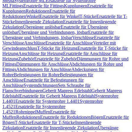
Mepla
Systemrohre ML
Ersatzteile für Systemrohre
ML
Fittings
Ersatzteile für Fittings
Kupplungen
Ersatzteile für
Kupplungen
Reduktionen
Ersatzteile für
Reduktionen
Winkel
Ersatzteile für Winkel
T-Stücke
Ersatzteile für T-
Stücke
Innenliegende Zirkulation
Ersatzteile für Innenliegende
Zirkulation
Übergänge unlösbar
Ersatzteile für Übergänge
unlösbar
Übergänge und Verbindungen, lösbar
Ersatzteile für
Übergänge und Verbindungen, lösbar
Verschlüsse
Ersatzteile für
Verschlüsse
Anschlüsse
Ersatzteile für Anschlüsse
Verteiler mit
Gewindeanschluss
T-Stücke für Heizung
Ersatzteile für T-Stücke für
Heizung
Anschlüsse für Heizung
Ersatzteile für Anschlüsse für
Heizung
Zubehör
Ersatzteile für Zubehör
Dämmungen für Rohre und
Fittings
Dämmungen für Anschlüsse
Abdichtungen für Rohre und
Fittings
Abdichtungen für Anschlüsse
Abdeckungen für
Rohre
Befestigungen für Rohre
Befestigungen für
Anschlüsse
Ersatzteile für Befestigungen für
Anschlüsse
Systemdichtungen
Sets Schraube für
Flanschverbindungen
Geberit Mapress Edelstahl
Geberit Mapress
Edelstahl
Ersatzteile für Geberit Mapress Edelstahl
Systemrohre
1.4401
Ersatzteile für Systemrohre 1.4401
Systemrohre
1.4521
Ersatzteile für Systemrohre
1.4521
Rohrnippel
Muffen
Ersatzteile für
Muffen
Reduktionen
Ersatzteile für Reduktionen
Bögen
Ersatzteile für
Bögen
T-Stücke
Ersatzteile für T-Stücke
Innenliegende
Zirkulation
Ersatzteile für Innenliegende Zirkulation
Übergänge