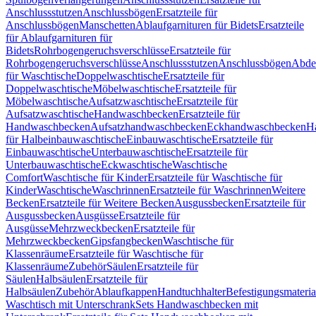
Anschlussstutzen
Anschlussbögen
Ersatzteile für
Anschlussbögen
Manschetten
Ablaufgarnituren für Bidets
Ersatzteile
für Ablaufgarnituren für
Bidets
Rohrbogengeruchsverschlüsse
Ersatzteile für
Rohrbogengeruchsverschlüsse
Anschlussstutzen
Anschlussbögen
Abde
für Waschtische
Doppelwaschtische
Ersatzteile für
Doppelwaschtische
Möbelwaschtische
Ersatzteile für
Möbelwaschtische
Aufsatzwaschtische
Ersatzteile für
Aufsatzwaschtische
Handwaschbecken
Ersatzteile für
Handwaschbecken
Aufsatzhandwaschbecken
Eckhandwaschbecken
H
für Halbeinbauwaschtische
Einbauwaschtische
Ersatzteile für
Einbauwaschtische
Unterbauwaschtische
Ersatzteile für
Unterbauwaschtische
Eckwaschtische
Waschtische
Comfort
Waschtische für Kinder
Ersatzteile für Waschtische für
Kinder
Waschtische
Waschrinnen
Ersatzteile für Waschrinnen
Weitere
Becken
Ersatzteile für Weitere Becken
Ausgussbecken
Ersatzteile für
Ausgussbecken
Ausgüsse
Ersatzteile für
Ausgüsse
Mehrzweckbecken
Ersatzteile für
Mehrzweckbecken
Gipsfangbecken
Waschtische für
Klassenräume
Ersatzteile für Waschtische für
Klassenräume
Zubehör
Säulen
Ersatzteile für
Säulen
Halbsäulen
Ersatzteile für
Halbsäulen
Zubehör
Ablaufkappen
Handtuchhalter
Befestigungsmateria
Waschtisch mit Unterschrank
Sets Handwaschbecken mit