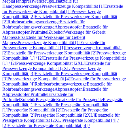
Mepla
Handpresswerkzeuge
Ersatzteile für
Handpresswerkzeuge
Presswerkzeuge Kompatibilität [1]
Ersatzteile
für Presswerkzeuge Kompatibilität [1]
Presswerkzeuge
Kompatibilität [2]
Ersatzteile für Presswerkzeuge Kompatibilität
[2]
Rohrbearbeitungswerkzeuge
Ersatzteile für
Rohrbearbeitungswerkzeuge
Abpressstopfen
Ersatzteile für
Abpressstopfen
Prüfmittel
Zubehör
Werkzeuge für Geberit
Mapress
Ersatzteile für Werkzeuge für Geberit
Mapress
Presswerkzeuge Kompatibilität [1]
Ersatzteile für
Presswerkzeuge Kompatibilität [1]
Presswerkzeuge Kompatibilität
[2]
Ersatzteile für Presswerkzeuge Kompatibilität [2]
Presswerkzeuge
Kompatibilität [1] / [2]
Ersatzteile für Presswerkzeuge Kompatibilität
[1] / [2]
Presswerkzeuge Kompatibilität [2XL]
Ersatzteile für
Presswerkzeuge Kompatibilität [2XL]
Presswerkzeuge
Kompatibilität [3]
Ersatzteile für Presswerkzeuge Kompatibilität
[3]
Presswerkzeuge Kompatibilität [4]
Ersatzteile für Presswerkzeuge
Kompatibilität [4]
Rohrbearbeitungswerkzeuge
Ersatzteile für
Rohrbearbeitungswerkzeuge
Abpressstopfen
Ersatzteile für
Abpressstopfen
Prüfmittel
Ersatzteile für
Prüfmittel
Zubehör
Pressgeräte
Ersatzteile für Pressgeräte
Pressgeräte
Kompatibilität [1]
Ersatzteile für Pressgeräte Kompatibilität
[1]
Pressgeräte Kompatibilität [2]
Ersatzteile für Pressgeräte
Kompatibilität [2]
Pressgeräte Kompatibilität [2XL]
Ersatzteile für
Pressgeräte Kompatibilität [2XL]
Pressgeräte Kompatibilität [4] /
[2]
Ersatzteile für Pressgeräte Kompatibilität [4] /