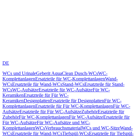
DE
WCs und Urinale
Geberit AquaClean Dusch-WCs
WC-
Komplettanlagen
Ersatzteile für WC-Komplettanlagen
Wand-
WCs
Ersatzteile für Wand-WCs
Stand-WCs
Ersatzteile für Stand-
WCs
WC-Aufsätze
Ersatzteile für WC-Aufsätze
Für WC-
Keramiken
Ersatzteile für Für WC-
Keramiken
Designplatten
Ersatzteile für Designplatten
Für WC-
Komplettanlagen
Ersatzteile für Für WC-Komplettanlagen
Für WC-
Aufsätze
Ersatzteile für Für WC-Aufsätze
Zubehör
Ersatzteile für
Zubehör
Für WC-Komplettanlagen
Für WC-Aufsätze
Ersatzteile für
Für WC-Aufsätze
Für WC-Aufsätze und WC-
Komplettanlagen
WCs
Verbrauchsmaterial
WCs und WC-Sitze
Wand-
WCs
Ersatzteile für Wand-WCs
Tiefspül-WCs
Ersatzteile für Tiefspül-