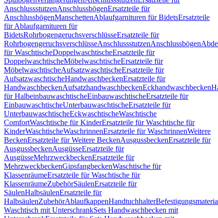
Anschlussstutzen
Anschlussbögen
Ersatzteile für
Anschlussbögen
Manschetten
Ablaufgarnituren für Bidets
Ersatzteile
für Ablaufgarnituren für
Bidets
Rohrbogengeruchsverschlüsse
Ersatzteile für
Rohrbogengeruchsverschlüsse
Anschlussstutzen
Anschlussbögen
Abde
für Waschtische
Doppelwaschtische
Ersatzteile für
Doppelwaschtische
Möbelwaschtische
Ersatzteile für
Möbelwaschtische
Aufsatzwaschtische
Ersatzteile für
Aufsatzwaschtische
Handwaschbecken
Ersatzteile für
Handwaschbecken
Aufsatzhandwaschbecken
Eckhandwaschbecken
H
für Halbeinbauwaschtische
Einbauwaschtische
Ersatzteile für
Einbauwaschtische
Unterbauwaschtische
Ersatzteile für
Unterbauwaschtische
Eckwaschtische
Waschtische
Comfort
Waschtische für Kinder
Ersatzteile für Waschtische für
Kinder
Waschtische
Waschrinnen
Ersatzteile für Waschrinnen
Weitere
Becken
Ersatzteile für Weitere Becken
Ausgussbecken
Ersatzteile für
Ausgussbecken
Ausgüsse
Ersatzteile für
Ausgüsse
Mehrzweckbecken
Ersatzteile für
Mehrzweckbecken
Gipsfangbecken
Waschtische für
Klassenräume
Ersatzteile für Waschtische für
Klassenräume
Zubehör
Säulen
Ersatzteile für
Säulen
Halbsäulen
Ersatzteile für
Halbsäulen
Zubehör
Ablaufkappen
Handtuchhalter
Befestigungsmateria
Waschtisch mit Unterschrank
Sets Handwaschbecken mit