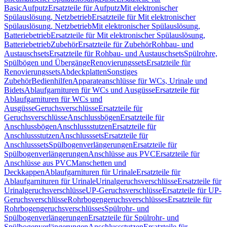
Basic
Aufputz
Ersatzteile für Aufputz
Mit elektronischer
Spülauslösung, Netzbetrieb
Ersatzteile für Mit elektronischer
Spülauslösung, Netzbetrieb
Mit elektronischer Spülauslösung,
Batteriebetrieb
Ersatzteile für Mit elektronischer Spülauslösung,
Batteriebetrieb
Zubehör
Ersatzteile für Zubehör
Rohbau- und
Austauschsets
Ersatzteile für Rohbau- und Austauschsets
Spülrohre,
Spülbögen und Übergänge
Renovierungssets
Ersatzteile für
Renovierungssets
Abdeckplatten
Sonstiges
Zubehör
Bedienhilfen
Apparateanschlüsse für WCs, Urinale und
Bidets
Ablaufgarnituren für WCs und Ausgüsse
Ersatzteile für
Ablaufgarnituren für WCs und
Ausgüsse
Geruchsverschlüsse
Ersatzteile für
Geruchsverschlüsse
Anschlussbögen
Ersatzteile für
Anschlussbögen
Anschlussstutzen
Ersatzteile für
Anschlussstutzen
Anschlusssets
Ersatzteile für
Anschlusssets
Spülbogenverlängerungen
Ersatzteile für
Spülbogenverlängerungen
Anschlüsse aus PVC
Ersatzteile für
Anschlüsse aus PVC
Manschetten und
Deckkappen
Ablaufgarnituren für Urinale
Ersatzteile für
Ablaufgarnituren für Urinale
Urinalgeruchsverschlüsse
Ersatzteile für
Urinalgeruchsverschlüsse
UP-Geruchsverschlüsse
Ersatzteile für UP-
Geruchsverschlüsse
Rohrbogengeruchsverschlüsses
Ersatzteile für
Rohrbogengeruchsverschlüsses
Spülrohr- und
Spülbogenverlängerungen
Ersatzteile für Spülrohr- und
Spülbogenverlängerungen
Anschlussstutzen
Ersatzteile für