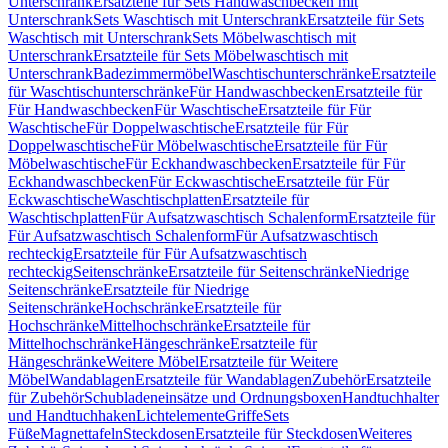
Unterschrank
Ersatzteile für Sets Handwaschbecken mit
Unterschrank
Sets Waschtisch mit Unterschrank
Ersatzteile für Sets
Waschtisch mit Unterschrank
Sets Möbelwaschtisch mit
Unterschrank
Ersatzteile für Sets Möbelwaschtisch mit
Unterschrank
Badezimmermöbel
Waschtischunterschränke
Ersatzteile
für Waschtischunterschränke
Für Handwaschbecken
Ersatzteile für
Für Handwaschbecken
Für Waschtische
Ersatzteile für Für
Waschtische
Für Doppelwaschtische
Ersatzteile für Für
Doppelwaschtische
Für Möbelwaschtische
Ersatzteile für Für
Möbelwaschtische
Für Eckhandwaschbecken
Ersatzteile für Für
Eckhandwaschbecken
Für Eckwaschtische
Ersatzteile für Für
Eckwaschtische
Waschtischplatten
Ersatzteile für
Waschtischplatten
Für Aufsatzwaschtisch Schalenform
Ersatzteile für
Für Aufsatzwaschtisch Schalenform
Für Aufsatzwaschtisch
rechteckig
Ersatzteile für Für Aufsatzwaschtisch
rechteckig
Seitenschränke
Ersatzteile für Seitenschränke
Niedrige
Seitenschränke
Ersatzteile für Niedrige
Seitenschränke
Hochschränke
Ersatzteile für
Hochschränke
Mittelhochschränke
Ersatzteile für
Mittelhochschränke
Hängeschränke
Ersatzteile für
Hängeschränke
Weitere Möbel
Ersatzteile für Weitere
Möbel
Wandablagen
Ersatzteile für Wandablagen
Zubehör
Ersatzteile
für Zubehör
Schubladeneinsätze und Ordnungsboxen
Handtuchhalter
und Handtuchhaken
Lichtelemente
Griffe
Sets
Füße
Magnettafeln
Steckdosen
Ersatzteile für Steckdosen
Weiteres