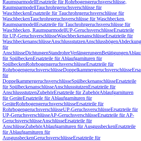
Raumsparmodell
Ersatzteile für Rohrbogengeruchsverschlüsse,
Raumsparmodell
Tauchrohrgeruchsverschlüsse für
Waschbecken
Ersatzteile für Tauchrohrgeruchsverschlüsse für
Waschbecken
Tauchrohrgeruchsverschlüsse für Waschbecken,
Raumsparmodell
Ersatzteile für Tauchrohrgeruchsverschlüsse für
Waschbecken, Raumsparmodell
UP-Geruchsverschlüsse
Ersatzteile
für UP-Geruchsverschlüsse
Waschbeckenanschlüsse
Ersatzteile für
Waschbeckenanschlüsse
Anschlussstutzen
Anschlussbögen
Abdeckung
für
Anschlüsse
Dichtungen
Standrohre
Verlängerungen
Betätigungen
Ablauf
für Spülbecken
Ersatzteile für Ablaufgarnituren für
Spülbecken
Rohrbogengeruchsverschlüsse
Ersatzteile für
Rohrbogengeruchsverschlüsse
Doppelkammergeruchsverschlüsse
Ersa
für
Doppelkammergeruchsverschlüsse
Spülbeckenanschlüsse
Ersatzteile
für Spülbeckenanschlüsse
Anschlussstutzen
Ersatzteile für
Anschlussstutzen
Zubehör
Ersatzteile für Zubehör
Ablaufgarnituren
für Geräte
Ersatzteile für Ablaufgarnituren für
Geräte
Rohrbogengeruchsverschlüsse
Ersatzteile für
Rohrbogengeruchsverschlüsse
UP-Geruchsverschlüsse
Ersatzteile für
UP-Geruchsverschlüsse
AP-Geruchsverschlüsse
Ersatzteile für AP-
Geruchsverschlüsse
Anschlüsse
Ersatzteile für
Anschlüsse
Zubehör
Ablaufgarnituren für Ausgussbecken
Ersatzteile
für Ablaufgarnituren für
Ausgussbecken
Geruchsverschlüsse
Ersatzteile für