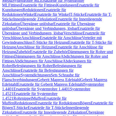
Mepla
Systemrohre ML
Ersatzteile für Systemrohre
ML
Fittings
Ersatzteile für Fittings
Kupplungen
Ersatzteile für
Kupplungen
Reduktionen
Ersatzteile für
Reduktionen
Winkel
Ersatzteile für Winkel
T-Stücke
Ersatzteile für T-
Stücke
Innenliegende Zirkulation
Ersatzteile für Innenliegende
Zirkulation
Übergänge unlösbar
Ersatzteile für Übergänge
unlösbar
Übergänge und Verbindungen, lösbar
Ersatzteile für
Übergänge und Verbindungen, lösbar
Verschlüsse
Ersatzteile für
Verschlüsse
Anschlüsse
Ersatzteile für Anschlüsse
Verteiler mit
Gewindeanschluss
T-Stücke für Heizung
Ersatzteile für T-Stücke für
Heizung
Anschlüsse für Heizung
Ersatzteile für Anschlüsse für
Heizung
Zubehör
Ersatzteile für Zubehör
Dämmungen für Rohre und
Fittings
Dämmungen für Anschlüsse
Abdichtungen für Rohre und
Fittings
Abdichtungen für Anschlüsse
Abdeckungen für
Rohre
Befestigungen für Rohre
Befestigungen für
Anschlüsse
Ersatzteile für Befestigungen für
Anschlüsse
Systemdichtungen
Sets Schraube für
Flanschverbindungen
Geberit Mapress Edelstahl
Geberit Mapress
Edelstahl
Ersatzteile für Geberit Mapress Edelstahl
Systemrohre
1.4401
Ersatzteile für Systemrohre 1.4401
Systemrohre
1.4521
Ersatzteile für Systemrohre
1.4521
Rohrnippel
Muffen
Ersatzteile für
Muffen
Reduktionen
Ersatzteile für Reduktionen
Bögen
Ersatzteile für
Bögen
T-Stücke
Ersatzteile für T-Stücke
Innenliegende
Zirkulation
Ersatzteile für Innenliegende Zirkulation
Übergänge