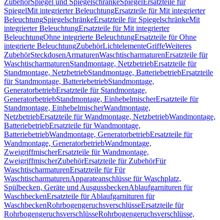
Zubehör
Spiegel und Spiegelschränke
Spiegel
Ersatzteile für
Spiegel
Mit integrierter Beleuchtung
Ersatzteile für Mit integrierter
Beleuchtung
Spiegelschränke
Ersatzteile für Spiegelschränke
Mit
integrierter Beleuchtung
Ersatzteile für Mit integrierter
Beleuchtung
Ohne integrierte Beleuchtung
Ersatzteile für Ohne
integrierte Beleuchtung
Zubehör
Lichtelemente
Griffe
Weiteres
Zubehör
Steckdosen
Armaturen
Waschtischarmaturen
Ersatzteile für
Waschtischarmaturen
Standmontage, Netzbetrieb
Ersatzteile für
Standmontage, Netzbetrieb
Standmontage, Batteriebetrieb
Ersatzteile
für Standmontage, Batteriebetrieb
Standmontage,
Generatorbetrieb
Ersatzteile für Standmontage,
Generatorbetrieb
Standmontage, Einhebelmischer
Ersatzteile für
Standmontage, Einhebelmischer
Wandmontage,
Netzbetrieb
Ersatzteile für Wandmontage, Netzbetrieb
Wandmontage,
Batteriebetrieb
Ersatzteile für Wandmontage,
Batteriebetrieb
Wandmontage, Generatorbetrieb
Ersatzteile für
Wandmontage, Generatorbetrieb
Wandmontage,
Zweigriffmischer
Ersatzteile für Wandmontage,
Zweigriffmischer
Zubehör
Ersatzteile für Zubehör
Für
Waschtischarmaturen
Ersatzteile für Für
Waschtischarmaturen
Apparateanschlüsse für Waschplatz,
Spülbecken, Geräte und Ausgussbecken
Ablaufgarnituren für
Waschbecken
Ersatzteile für Ablaufgarnituren für
Waschbecken
Rohrbogengeruchsverschlüsse
Ersatzteile für
Rohrbogengeruchsverschlüsse
Rohrbogengeruchsverschlüsse,