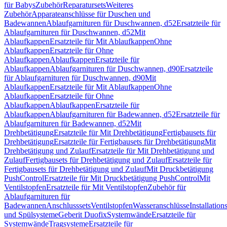
für Babys
Zubehör
Reparatursets
Weiteres
Zubehör
Apparateanschlüsse für Duschen und
Badewannen
Ablaufgarnituren für Duschwannen, d52
Ersatzteile für
Ablaufgarnituren für Duschwannen, d52
Mit
Ablaufkappen
Ersatzteile für Mit Ablaufkappen
Ohne
Ablaufkappen
Ersatzteile für Ohne
Ablaufkappen
Ablaufkappen
Ersatzteile für
Ablaufkappen
Ablaufgarnituren für Duschwannen, d90
Ersatzteile
für Ablaufgarnituren für Duschwannen, d90
Mit
Ablaufkappen
Ersatzteile für Mit Ablaufkappen
Ohne
Ablaufkappen
Ersatzteile für Ohne
Ablaufkappen
Ablaufkappen
Ersatzteile für
Ablaufkappen
Ablaufgarnituren für Badewannen, d52
Ersatzteile für
Ablaufgarnituren für Badewannen, d52
Mit
Drehbetätigung
Ersatzteile für Mit Drehbetätigung
Fertigbausets für
Drehbetätigung
Ersatzteile für Fertigbausets für Drehbetätigung
Mit
Drehbetätigung und Zulauf
Ersatzteile für Mit Drehbetätigung und
Zulauf
Fertigbausets für Drehbetätigung und Zulauf
Ersatzteile für
Fertigbausets für Drehbetätigung und Zulauf
Mit Druckbetätigung
PushControl
Ersatzteile für Mit Druckbetätigung PushControl
Mit
Ventilstopfen
Ersatzteile für Mit Ventilstopfen
Zubehör für
Ablaufgarnituren für
Badewannen
Anschlusssets
Ventilstopfen
Wasseranschlüsse
Installation
und Spülsysteme
Geberit Duofix
Systemwände
Ersatzteile für
Systemwände
Tragsysteme
Ersatzteile für