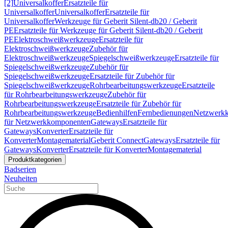
[2]
Universalkoffer
Ersatzteile für
Universalkoffer
Universalkoffer
Ersatzteile für
Universalkoffer
Werkzeuge für Geberit Silent-db20 / Geberit
PE
Ersatzteile für Werkzeuge für Geberit Silent-db20 / Geberit
PE
Elektroschweißwerkzeuge
Ersatzteile für
Elektroschweißwerkzeuge
Zubehör für
Elektroschweißwerkzeuge
Spiegelschweißwerkzeuge
Ersatzteile für
Spiegelschweißwerkzeuge
Zubehör für
Spiegelschweißwerkzeuge
Ersatzteile für Zubehör für
Spiegelschweißwerkzeuge
Rohrbearbeitungswerkzeuge
Ersatzteile
für Rohrbearbeitungswerkzeuge
Zubehör für
Rohrbearbeitungswerkzeuge
Ersatzteile für Zubehör für
Rohrbearbeitungswerkzeuge
Bedienhilfen
Fernbedienungen
Netzwerk
für Netzwerkkomponenten
Gateways
Ersatzteile für
Gateways
Konverter
Ersatzteile für
Konverter
Montagematerial
Geberit Connect
Gateways
Ersatzteile für
Gateways
Konverter
Ersatzteile für Konverter
Montagematerial
Produktkategorien
Badserien
Neuheiten