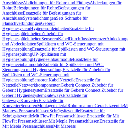
Anschlüsse
Abdichtungen für Rohre und Fittings
Abdeckungen für
Rohre
Befestigungen für Rohre
Befestigungen für
Anschlüsse
Ersatzteile für Befestigungen für
Anschlüsse
Systemdichtungen
Sets Schraube für
Flanschverbindungen
Geberit
Hygienesystem
Hygienespüleinheiten
Ersatzteile für
Hygienespüleinheiten
Zubehör für
Hygienespüleinheiten
Sensoren
Kabel
Durchflussbegrenzer
Abdeckung
und Abdeckplatten
Spülkästen und WC-Steuerungen mit
Hygienespülung
Ersatzteile für Spülkästen und WC-Steuerungen mit
Hygienespülung
UP-Spülkästen mit
Hygienespülung
Hygieneeinbaumodule
Ersatzteile für
Hygieneeinbaumodule
Zubehör für Spülkästen und WC-
Steuerungen mit Hygienespülung
Ersatzteile für Zubehör für
Spülkästen und WC-Steuerungen mit
Hygienespülung
Sensoren
Kabel
Netzteile
Ersatzteile für
Netzteile
Netzwerkkomponenten
Geberit Connect Zubehör für
Geberit Hygienesystem
Ersatzteile für Geberit Connect Zubehör für
Geberit Hygienesystem
Gateways
Ersatzteile für
Gateways
Konverter
Ersatzteile für
Konverter
Sensoren
Montagematerial
Rohrarmaturen
Geradsitzventile
Mi
Mapress Pressanschlüssen
Schrägsitzventile
Ersatzteile für
Schrägsitzventile
Mit FlowFit Pressanschlüssen
Ersatzteile für Mit
FlowFit Pressanschlüssen
Mit Mepla Pressanschlüssen
Ersatzteile für
Mit Mepla Pressanschlüssen
Mit Mapress