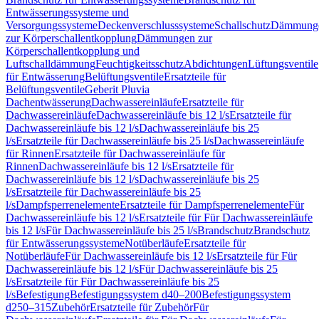
Entwässerungssysteme und
Versorgungssysteme
Deckenverschlusssysteme
Schallschutz
Dämmung
zur Körperschallentkopplung
Dämmungen zur
Körperschallentkopplung und
Luftschalldämmung
Feuchtigkeitsschutz
Abdichtungen
Lüftungsventile
für Entwässerung
Belüftungsventile
Ersatzteile für
Belüftungsventile
Geberit Pluvia
Dachentwässerung
Dachwassereinläufe
Ersatzteile für
Dachwassereinläufe
Dachwassereinläufe bis 12 l/s
Ersatzteile für
Dachwassereinläufe bis 12 l/s
Dachwassereinläufe bis 25
l/s
Ersatzteile für Dachwassereinläufe bis 25 l/s
Dachwassereinläufe
für Rinnen
Ersatzteile für Dachwassereinläufe für
Rinnen
Dachwassereinläufe bis 12 l/s
Ersatzteile für
Dachwassereinläufe bis 12 l/s
Dachwassereinläufe bis 25
l/s
Ersatzteile für Dachwassereinläufe bis 25
l/s
Dampfsperrenelemente
Ersatzteile für Dampfsperrenelemente
Für
Dachwassereinläufe bis 12 l/s
Ersatzteile für Für Dachwassereinläufe
bis 12 l/s
Für Dachwassereinläufe bis 25 l/s
Brandschutz
Brandschutz
für Entwässerungssysteme
Notüberläufe
Ersatzteile für
Notüberläufe
Für Dachwassereinläufe bis 12 l/s
Ersatzteile für Für
Dachwassereinläufe bis 12 l/s
Für Dachwassereinläufe bis 25
l/s
Ersatzteile für Für Dachwassereinläufe bis 25
l/s
Befestigung
Befestigungssystem d40–200
Befestigungssystem
d250–315
Zubehör
Ersatzteile für Zubehör
Für