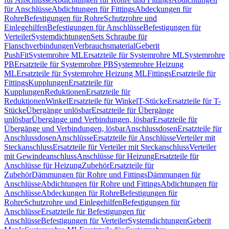
für Anschlüsse
Abdichtungen für Fittings
Abdeckungen für
Rohre
Befestigungen für Rohre
Schutzrohre und
Einlegehilfen
Befestigungen für Anschlüsse
Befestigungen für
Verteiler
Systemdichtungen
Sets Schraube für
Flanschverbindungen
Verbrauchsmaterial
Geberit
PushFit
Systemrohre ML
Ersatzteile für Systemrohre ML
Systemrohre
PB
Ersatzteile für Systemrohre PB
Systemrohre Heizung
ML
Ersatzteile für Systemrohre Heizung ML
Fittings
Ersatzteile für
Fittings
Kupplungen
Ersatzteile für
Kupplungen
Reduktionen
Ersatzteile für
Reduktionen
Winkel
Ersatzteile für Winkel
T-Stücke
Ersatzteile für T-
Stücke
Übergänge unlösbar
Ersatzteile für Übergänge
unlösbar
Übergänge und Verbindungen, lösbar
Ersatzteile für
Übergänge und Verbindungen, lösbar
Anschlussdosen
Ersatzteile für
Anschlussdosen
Anschlüsse
Ersatzteile für Anschlüsse
Verteiler mit
Steckanschluss
Ersatzteile für Verteiler mit Steckanschluss
Verteiler
mit Gewindeanschluss
Anschlüsse für Heizung
Ersatzteile für
Anschlüsse für Heizung
Zubehör
Ersatzteile für
Zubehör
Dämmungen für Rohre und Fittings
Dämmungen für
Anschlüsse
Abdichtungen für Rohre und Fittings
Abdichtungen für
Anschlüsse
Abdeckungen für Rohre
Befestigungen für
Rohre
Schutzrohre und Einlegehilfen
Befestigungen für
Anschlüsse
Ersatzteile für Befestigungen für
Anschlüsse
Befestigungen für Verteiler
Systemdichtungen
Geberit