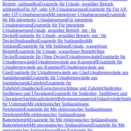
Betrieb, spülrandlos
Ersatzteile für Urinale, gespülter Betrieb,
spülrandlos
Für AP- oder UP-Urinalsteuerung
Ersatzteile für Für AP-
oder UP-Urinalsteuerung
Mit integrierter Urinalsteuerung
Ersatzteile
für Mit integrierter Urinalsteuerung
Für integrierte
Urinalsteuerung
Ersatzteile für Für integrierte
Urinalsteuerung
Urinale, gespülter Betrieb, mit / für
Deckel
Ersatzteile für Urinale, gespülter Betrieb, mit / für
Deckel
Spülrandlos
Ersatzteile für Spülrandlos
Mit
Spülrand
Ersatzteile für Mit Spülrand
Urinale, wasserloser
Betrieb
Ersatzteile für Urinale, wasserloser Betrieb
Ohne
Deckel
Ersatzteile für Ohne Deckel
Urinaltrennwände
Ersatzteile für
Urinaltrennwände
Urinaltrennwände aus Kunststoff
Ersatzteile für
Urinaltrennwände aus Kunststoff
Urinaltrennwände aus
Glas
Ersatzteile für Urinaltrennwände aus Glas
Urinaltrennwände aus
Sanitärkeramik
Ersatzteile für Urinaltrennwände aus
Sanitärkeramik
Zubehör
Ersatzteile für
Zubehör
Urinaldeckel
Geruchsverschlüsse und Zubehör
Spülrohre,
Spülbögen und Übergänge
Ersatzteile für Spülrohre, Spülbögen und
Übergänge
Sprühkopfzubehör
Befestigungsmaterial
Ablaufventile
Spülv
für Unterputz
Mit elektronischer Spülauslösung,
Netzbetrieb
Ersatzteile für Mit elektronischer Spülauslösung,
Netzbetrieb
Mit elektronischer Spülauslösung,
Batteriebetrieb
Ersatzteile für Mit elektronischer Spülauslösung,
Batteriebetrieb
Mit pneumatischer Spülauslösung
Ersatzteile für Mit
pneumatischer Spülauslösung
Basic
Ersatzteile für