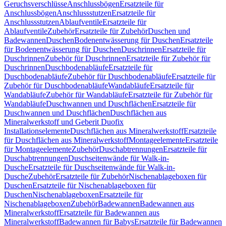
Geruchsverschlüsse
Anschlussbögen
Ersatzteile für
Anschlussbögen
Anschlussstutzen
Ersatzteile für
Anschlussstutzen
Ablaufventile
Ersatzteile für
Ablaufventile
Zubehör
Ersatzteile für Zubehör
Duschen und
Badewannen
Duschen
Bodenentwässerung für Duschen
Ersatzteile
für Bodenentwässerung für Duschen
Duschrinnen
Ersatzteile für
Duschrinnen
Zubehör für Duschrinnen
Ersatzteile für Zubehör für
Duschrinnen
Duschbodenabläufe
Ersatzteile für
Duschbodenabläufe
Zubehör für Duschbodenabläufe
Ersatzteile für
Zubehör für Duschbodenabläufe
Wandabläufe
Ersatzteile für
Wandabläufe
Zubehör für Wandabläufe
Ersatzteile für Zubehör für
Wandabläufe
Duschwannen und Duschflächen
Ersatzteile für
Duschwannen und Duschflächen
Duschflächen aus
Mineralwerkstoff und Geberit Duofix
Installationselemente
Duschflächen aus Mineralwerkstoff
Ersatzteile
für Duschflächen aus Mineralwerkstoff
Montageelemente
Ersatzteile
für Montageelemente
Zubehör
Duschabtrennungen
Ersatzteile für
Duschabtrennungen
Duschseitenwände für Walk-in-
Dusche
Ersatzteile für Duschseitenwände für Walk-in-
Dusche
Zubehör
Ersatzteile für Zubehör
Nischenablageboxen für
Duschen
Ersatzteile für Nischenablageboxen für
Duschen
Nischenablageboxen
Ersatzteile für
Nischenablageboxen
Zubehör
Badewannen
Badewannen aus
Mineralwerkstoff
Ersatzteile für Badewannen aus
Mineralwerkstoff
Badewannen für Babys
Ersatzteile für Badewannen