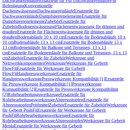
Dachwassereinläufe
Ersatzteile für Für Dachwassereinläufe
Für
Befestigung
Konventionelle
Dachentwässerung
Dachwassereinläufe
Ersatzteile für
Dachwassereinläufe
Dampfsperrenelemente
Ersatzteile für
Dampfsperrenelemente
Zubehör
Ersatzteile für
Zubehör
Bodenentwässerung
Flächenentwässerung für drinnen und
draußen
Ersatzteile für Flächenentwässerung für drinnen und
draußen
Bodenabläufe 10 x 10 cm
Ersatzteile für Bodenabläufe 10 x
10 cm
Bodenabläufe 13 x 13 cm
Ersatzteile für Bodenabläufe 13 x
13 cm
Bodeneinläufe für Balkone und Terrassen, 13 x 13
cm
Ersatzteile für Bodeneinläufe für Balkone und Terrassen, 13 x 13
cm
Zubehör
Ersatzteile für Zubehör
Werkzeuge und
Netzwerkkomponenten
Werkzeuge
Werkzeuge für Geberit
FlowFit
Ersatzteile für Werkzeuge für Geberit
FlowFit
Handpresswerkzeuge
Ersatzteile für
Handpresswerkzeuge
Presswerkzeuge Kompatibilität [1]
Ersatzteile
für Presswerkzeuge Kompatibilität [1]
Presswerkzeuge
Kompatibilität [2]
Ersatzteile für Presswerkzeuge Kompatibilität
[2]
Rohrbearbeitungswerkzeuge
Ersatzteile für
Rohrbearbeitungswerkzeuge
Abpressstopfen
Ersatzteile für
Abpressstopfen
Prüfmittel
Zubehör
Ersatzteile für Zubehör
Werkzeuge
für Geberit PushFit
Ersatzteile für Werkzeuge für Geberit
PushFit
Rohrbearbeitungswerkzeuge
Ersatzteile für
Rohrbearbeitungswerkzeuge
Abpressstopfen
Werkzeuge für Geberit
Mepla
Ersatzteile für Werkzeuge für Geberit