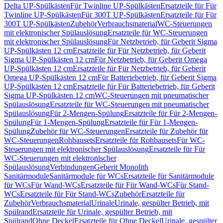
Delta UP-Spülkästen
Für Twinline UP-Spülkästen
Ersatzteile für Für
Twinline UP-Spülkästen
Für 300T UP-Spülkästen
Ersatzteile für Für
300T UP-Spülkästen
Zubehör
Verbrauchsmaterial
WC-Steuerungen
mit elektronischer Spülauslösung
Ersatzteile für WC-Steuerungen
mit elektronischer Spülauslösung
Für Netzbetrieb, für Geberit Sigma
UP-Spülkästen 12 cm
Ersatzteile für Für Netzbetrieb, für Geberit
Sigma UP-Spülkästen 12 cm
Für Netzbetrieb, für Geberit Omega
UP-Spülkästen 12 cm
Ersatzteile für Für Netzbetrieb, für Geberit
Omega UP-Spülkästen 12 cm
Für Batteriebetrieb, für Geberit Sigma
UP-Spülkästen 12 cm
Ersatzteile für Für Batteriebetrieb, für Geberit
Sigma UP-Spülkästen 12 cm
WC-Steuerungen mit pneumatischer
Spülauslösung
Ersatzteile für WC-Steuerungen mit pneumatischer
Spülauslösung
Für 2-Mengen-Spülung
Ersatzteile für Für 2-Mengen-
Spülung
Für 1-Mengen-Spülung
Ersatzteile für Für 1-Mengen-
Spülung
Zubehör für WC-Steuerungen
Ersatzteile für Zubehör für
WC-Steuerungen
Rohbausets
Ersatzteile für Rohbausets
Für WC-
Steuerungen mit elektronischer Spülauslösung
Ersatzteile für Für
WC-Steuerungen mit elektronischer
Spülauslösung
Verbindungen
Geberit Monolith
Sanitärmodule
Sanitärmodule für WCs
Ersatzteile für Sanitärmodule
für WCs
Für Wand-WCs
Ersatzteile für Für Wand-WCs
Für Stand-
WCs
Ersatzteile für Für Stand-WCs
Zubehör
Ersatzteile für
Zubehör
Verbrauchsmaterial
Urinale
Urinale, gespülter Betrieb, mit
Spülrand
Ersatzteile für Urinale, gespülter Betrieb, mit
Spülrand
Ohne Deckel
Ersatzteile für Ohne Deckel
Urinale, gespülter