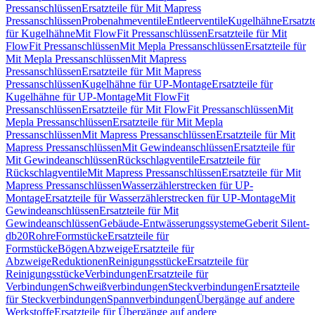
Pressanschlüssen
Ersatzteile für Mit Mapress
Pressanschlüssen
Probenahmeventile
Entleerventile
Kugelhähne
Ersatzt
für Kugelhähne
Mit FlowFit Pressanschlüssen
Ersatzteile für Mit
FlowFit Pressanschlüssen
Mit Mepla Pressanschlüssen
Ersatzteile für
Mit Mepla Pressanschlüssen
Mit Mapress
Pressanschlüssen
Ersatzteile für Mit Mapress
Pressanschlüssen
Kugelhähne für UP-Montage
Ersatzteile für
Kugelhähne für UP-Montage
Mit FlowFit
Pressanschlüssen
Ersatzteile für Mit FlowFit Pressanschlüssen
Mit
Mepla Pressanschlüssen
Ersatzteile für Mit Mepla
Pressanschlüssen
Mit Mapress Pressanschlüssen
Ersatzteile für Mit
Mapress Pressanschlüssen
Mit Gewindeanschlüssen
Ersatzteile für
Mit Gewindeanschlüssen
Rückschlagventile
Ersatzteile für
Rückschlagventile
Mit Mapress Pressanschlüssen
Ersatzteile für Mit
Mapress Pressanschlüssen
Wasserzählerstrecken für UP-
Montage
Ersatzteile für Wasserzählerstrecken für UP-Montage
Mit
Gewindeanschlüssen
Ersatzteile für Mit
Gewindeanschlüssen
Gebäude-Entwässerungssysteme
Geberit Silent-
db20
Rohre
Formstücke
Ersatzteile für
Formstücke
Bögen
Abzweige
Ersatzteile für
Abzweige
Reduktionen
Reinigungsstücke
Ersatzteile für
Reinigungsstücke
Verbindungen
Ersatzteile für
Verbindungen
Schweißverbindungen
Steckverbindungen
Ersatzteile
für Steckverbindungen
Spannverbindungen
Übergänge auf andere
Werkstoffe
Ersatzteile für Übergänge auf andere