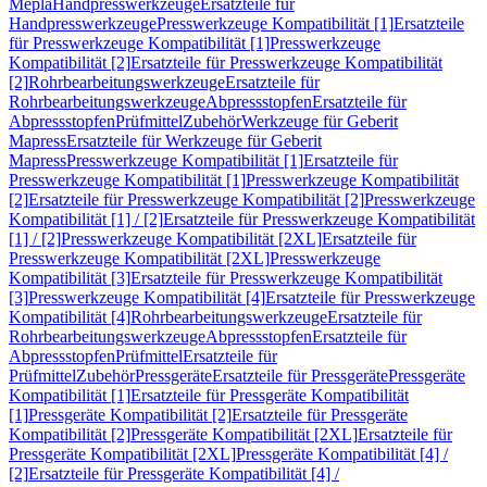
Mepla
Handpresswerkzeuge
Ersatzteile für
Handpresswerkzeuge
Presswerkzeuge Kompatibilität [1]
Ersatzteile
für Presswerkzeuge Kompatibilität [1]
Presswerkzeuge
Kompatibilität [2]
Ersatzteile für Presswerkzeuge Kompatibilität
[2]
Rohrbearbeitungswerkzeuge
Ersatzteile für
Rohrbearbeitungswerkzeuge
Abpressstopfen
Ersatzteile für
Abpressstopfen
Prüfmittel
Zubehör
Werkzeuge für Geberit
Mapress
Ersatzteile für Werkzeuge für Geberit
Mapress
Presswerkzeuge Kompatibilität [1]
Ersatzteile für
Presswerkzeuge Kompatibilität [1]
Presswerkzeuge Kompatibilität
[2]
Ersatzteile für Presswerkzeuge Kompatibilität [2]
Presswerkzeuge
Kompatibilität [1] / [2]
Ersatzteile für Presswerkzeuge Kompatibilität
[1] / [2]
Presswerkzeuge Kompatibilität [2XL]
Ersatzteile für
Presswerkzeuge Kompatibilität [2XL]
Presswerkzeuge
Kompatibilität [3]
Ersatzteile für Presswerkzeuge Kompatibilität
[3]
Presswerkzeuge Kompatibilität [4]
Ersatzteile für Presswerkzeuge
Kompatibilität [4]
Rohrbearbeitungswerkzeuge
Ersatzteile für
Rohrbearbeitungswerkzeuge
Abpressstopfen
Ersatzteile für
Abpressstopfen
Prüfmittel
Ersatzteile für
Prüfmittel
Zubehör
Pressgeräte
Ersatzteile für Pressgeräte
Pressgeräte
Kompatibilität [1]
Ersatzteile für Pressgeräte Kompatibilität
[1]
Pressgeräte Kompatibilität [2]
Ersatzteile für Pressgeräte
Kompatibilität [2]
Pressgeräte Kompatibilität [2XL]
Ersatzteile für
Pressgeräte Kompatibilität [2XL]
Pressgeräte Kompatibilität [4] /
[2]
Ersatzteile für Pressgeräte Kompatibilität [4] /