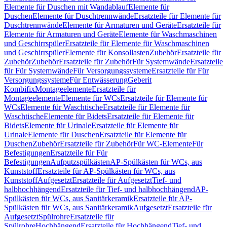
Elemente für Duschen mit Wandablauf
Elemente für
Duschen
Elemente für Duschtrennwände
Ersatzteile für Elemente für
Duschtrennwände
Elemente für Armaturen und Geräte
Ersatzteile für
Elemente für Armaturen und Geräte
Elemente für Waschmaschinen
und Geschirrspüler
Ersatzteile für Elemente für Waschmaschinen
und Geschirrspüler
Elemente für Konsollasten
Zubehör
Ersatzteile für
Zubehör
Zubehör
Ersatzteile für Zubehör
Für Systemwände
Ersatzteile
für Für Systemwände
Für Versorgungssysteme
Ersatzteile für Für
Versorgungssysteme
Für Entwässerung
Geberit
Kombifix
Montageelemente
Ersatzteile für
Montageelemente
Elemente für WCs
Ersatzteile für Elemente für
WCs
Elemente für Waschtische
Ersatzteile für Elemente für
Waschtische
Elemente für Bidets
Ersatzteile für Elemente für
Bidets
Elemente für Urinale
Ersatzteile für Elemente für
Urinale
Elemente für Duschen
Ersatzteile für Elemente für
Duschen
Zubehör
Ersatzteile für Zubehör
Für WC-Elemente
Für
Befestigungen
Ersatzteile für Für
Befestigungen
Aufputzspülkästen
AP-Spülkästen für WCs, aus
Kunststoff
Ersatzteile für AP-Spülkästen für WCs, aus
Kunststoff
Aufgesetzt
Ersatzteile für Aufgesetzt
Tief- und
halbhochhängend
Ersatzteile für Tief- und halbhochhängend
AP-
Spülkästen für WCs, aus Sanitärkeramik
Ersatzteile für AP-
Spülkästen für WCs, aus Sanitärkeramik
Aufgesetzt
Ersatzteile für
Aufgesetzt
Spülrohre
Ersatzteile für
Spülrohre
Hochhängend
Ersatzteile für Hochhängend
Tief- und