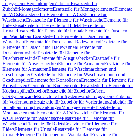
Tragsysteme
Beplankungen
Zubehör
Ersatzteile für
Zubehör
Montageelemente
Ersatzteile für Montageelemente
Elemente
für WCs
Ersatzteile für Elemente für WCs
Elemente für
Waschtische
Ersatzteile für Elemente für Waschtische
Elemente für
Bidets
Ersatzteile für Elemente für Bidets
Elemente für
Urinale
Ersatzteile für Elemente für Urinale
Elemente für Duschen
mit Wandablauf
Ersatzteile für Elemente für Duschen mit
Wandablauf
Elemente für Dusch- und Badewannen
Ersatzteile für
Elemente für Dusch- und Badewannen
Elemente für
Duschtrennwände
Ersatzteile für Elemente für
Duschtrennwände
Elemente für Ausgussbecken
Ersatzteile für
Elemente für Ausgussbecken
Elemente für Armaturen
Ersatzteile für
Elemente für Armaturen
Elemente für Waschmaschinen und
Geschirrspüler
Ersatzteile für Elemente für Waschmaschinen und
Geschirrspüler
Elemente für Konsollasten
Ersatzteile für Elemente für
Konsollasten
Elemente für Küchenspülen
Ersatzteile für Elemente für
Küchenspülen
Zubehör
Ersatzteile für Zubehör
Geberit
GIS
Systemwände
Ersatzteile für Systemwände
Tragsysteme
Zubehör
für Vorfertigung
Ersatzteile für Zubehör für Vorfertigung
Zubehör für
Schalldämmung
Beplankungen
Montageelemente
Ersatzteile für
Montageelemente
Elemente für WCs
Ersatzteile für Elemente für
WCs
Elemente für Waschtische
Ersatzteile für Elemente für
Waschtische
Elemente für Bidets
Ersatzteile für Elemente für
Bidets
Elemente für Urinale
Ersatzteile für Elemente für
Urinale
Elemente für Duschen mit Wandablauf
Ersatzteile für