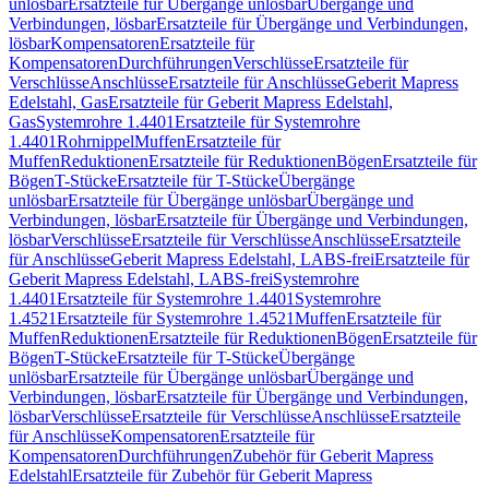
unlösbar
Ersatzteile für Übergänge unlösbar
Übergänge und
Verbindungen, lösbar
Ersatzteile für Übergänge und Verbindungen,
lösbar
Kompensatoren
Ersatzteile für
Kompensatoren
Durchführungen
Verschlüsse
Ersatzteile für
Verschlüsse
Anschlüsse
Ersatzteile für Anschlüsse
Geberit Mapress
Edelstahl, Gas
Ersatzteile für Geberit Mapress Edelstahl,
Gas
Systemrohre 1.4401
Ersatzteile für Systemrohre
1.4401
Rohrnippel
Muffen
Ersatzteile für
Muffen
Reduktionen
Ersatzteile für Reduktionen
Bögen
Ersatzteile für
Bögen
T-Stücke
Ersatzteile für T-Stücke
Übergänge
unlösbar
Ersatzteile für Übergänge unlösbar
Übergänge und
Verbindungen, lösbar
Ersatzteile für Übergänge und Verbindungen,
lösbar
Verschlüsse
Ersatzteile für Verschlüsse
Anschlüsse
Ersatzteile
für Anschlüsse
Geberit Mapress Edelstahl, LABS-frei
Ersatzteile für
Geberit Mapress Edelstahl, LABS-frei
Systemrohre
1.4401
Ersatzteile für Systemrohre 1.4401
Systemrohre
1.4521
Ersatzteile für Systemrohre 1.4521
Muffen
Ersatzteile für
Muffen
Reduktionen
Ersatzteile für Reduktionen
Bögen
Ersatzteile für
Bögen
T-Stücke
Ersatzteile für T-Stücke
Übergänge
unlösbar
Ersatzteile für Übergänge unlösbar
Übergänge und
Verbindungen, lösbar
Ersatzteile für Übergänge und Verbindungen,
lösbar
Verschlüsse
Ersatzteile für Verschlüsse
Anschlüsse
Ersatzteile
für Anschlüsse
Kompensatoren
Ersatzteile für
Kompensatoren
Durchführungen
Zubehör für Geberit Mapress
Edelstahl
Ersatzteile für Zubehör für Geberit Mapress