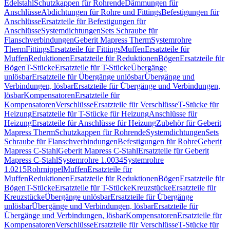
Edelstahl
Schutzkappen für Rohrende
Dämmungen für
Anschlüsse
Abdichtungen für Rohre und Fittings
Befestigungen für
Anschlüsse
Ersatzteile für Befestigungen für
Anschlüsse
Systemdichtungen
Sets Schraube für
Flanschverbindungen
Geberit Mapress Therm
Systemrohre
Therm
Fittings
Ersatzteile für Fittings
Muffen
Ersatzteile für
Muffen
Reduktionen
Ersatzteile für Reduktionen
Bögen
Ersatzteile für
Bögen
T-Stücke
Ersatzteile für T-Stücke
Übergänge
unlösbar
Ersatzteile für Übergänge unlösbar
Übergänge und
Verbindungen, lösbar
Ersatzteile für Übergänge und Verbindungen,
lösbar
Kompensatoren
Ersatzteile für
Kompensatoren
Verschlüsse
Ersatzteile für Verschlüsse
T-Stücke für
Heizung
Ersatzteile für T-Stücke für Heizung
Anschlüsse für
Heizung
Ersatzteile für Anschlüsse für Heizung
Zubehör für Geberit
Mapress Therm
Schutzkappen für Rohrende
Systemdichtungen
Sets
Schraube für Flanschverbindungen
Befestigungen für Rohre
Geberit
Mapress C-Stahl
Geberit Mapress C-Stahl
Ersatzteile für Geberit
Mapress C-Stahl
Systemrohre 1.0034
Systemrohre
1.0215
Rohrnippel
Muffen
Ersatzteile für
Muffen
Reduktionen
Ersatzteile für Reduktionen
Bögen
Ersatzteile für
Bögen
T-Stücke
Ersatzteile für T-Stücke
Kreuzstücke
Ersatzteile für
Kreuzstücke
Übergänge unlösbar
Ersatzteile für Übergänge
unlösbar
Übergänge und Verbindungen, lösbar
Ersatzteile für
Übergänge und Verbindungen, lösbar
Kompensatoren
Ersatzteile für
Kompensatoren
Verschlüsse
Ersatzteile für Verschlüsse
T-Stücke für