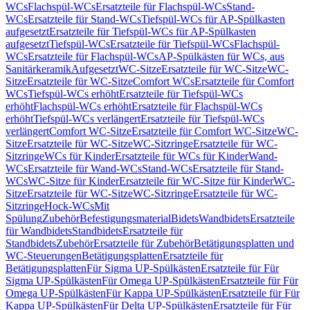
WCs
Flachspül-WCs
Ersatzteile für Flachspül-WCs
Stand-
WCs
Ersatzteile für Stand-WCs
Tiefspül-WCs für AP-Spülkasten
aufgesetzt
Ersatzteile für Tiefspül-WCs für AP-Spülkasten
aufgesetzt
Tiefspül-WCs
Ersatzteile für Tiefspül-WCs
Flachspül-
WCs
Ersatzteile für Flachspül-WCs
AP-Spülkästen für WCs, aus
Sanitärkeramik
Aufgesetzt
WC-Sitze
Ersatzteile für WC-Sitze
WC-
Sitze
Ersatzteile für WC-Sitze
Comfort WCs
Ersatzteile für Comfort
WCs
Tiefspül-WCs erhöht
Ersatzteile für Tiefspül-WCs
erhöht
Flachspül-WCs erhöht
Ersatzteile für Flachspül-WCs
erhöht
Tiefspül-WCs verlängert
Ersatzteile für Tiefspül-WCs
verlängert
Comfort WC-Sitze
Ersatzteile für Comfort WC-Sitze
WC-
Sitze
Ersatzteile für WC-Sitze
WC-Sitzringe
Ersatzteile für WC-
Sitzringe
WCs für Kinder
Ersatzteile für WCs für Kinder
Wand-
WCs
Ersatzteile für Wand-WCs
Stand-WCs
Ersatzteile für Stand-
WCs
WC-Sitze für Kinder
Ersatzteile für WC-Sitze für Kinder
WC-
Sitze
Ersatzteile für WC-Sitze
WC-Sitzringe
Ersatzteile für WC-
Sitzringe
Hock-WCs
Mit
Spülung
Zubehör
Befestigungsmaterial
Bidets
Wandbidets
Ersatzteile
für Wandbidets
Standbidets
Ersatzteile für
Standbidets
Zubehör
Ersatzteile für Zubehör
Betätigungsplatten und
WC-Steuerungen
Betätigungsplatten
Ersatzteile für
Betätigungsplatten
Für Sigma UP-Spülkästen
Ersatzteile für Für
Sigma UP-Spülkästen
Für Omega UP-Spülkästen
Ersatzteile für Für
Omega UP-Spülkästen
Für Kappa UP-Spülkästen
Ersatzteile für Für
Kappa UP-Spülkästen
Für Delta UP-Spülkästen
Ersatzteile für Für