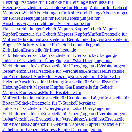
Heizung
Ersatzteile für T-Stücke für Heizung
Anschlüsse für
Heizung
Ersatzteile für Anschlüsse für Heizung
Zubehör für Geberit
Mapress C-Stahl
Abdichtungen für Rohre und Fittings
Abdeckungen
für Rohre
Befestigungen für Rohre
Befestigungen für
Anschlüsse
Systemdichtungen
Sets Schraube für
Flanschverbindungen
Geberit Mapress Kupfer
Geberit Mapress
Kupfer
Ersatzteile für Geberit Mapress Kupfer
Muffen
Ersatzteile für
Muffen
Reduktionen
Ersatzteile für Reduktionen
Bögen
Ersatzteile für
Bögen
T-Stücke
Ersatzteile für T-Stücke
Innenliegende
Zirkulation
Ersatzteile für Innenliegende
Zirkulation
Kreuzstücke
Ersatzteile für Kreuzstücke
Übergänge
unlösbar
Ersatzteile für Übergänge unlösbar
Übergänge und
Verbindungen, lösbar
Ersatzteile für Übergänge und Verbindungen,
lösbar
Verschlüsse
Ersatzteile für Verschlüsse
Anschlüsse
Ersatzteile
für Anschlüsse
T-Stücke für Heizung
Ersatzteile für T-Stücke für
Heizung
Anschlüsse für Heizung
Ersatzteile für Anschlüsse für
Heizung
Geberit Mapress Kupfer, Gas
Ersatzteile für Geberit
Mapress Kupfer, Gas
Muffen
Ersatzteile für
Muffen
Reduktionen
Ersatzteile für Reduktionen
Bögen
Ersatzteile für
Bögen
T-Stücke
Ersatzteile für T-Stücke
Übergänge
unlösbar
Ersatzteile für Übergänge unlösbar
Übergänge und
Verbindungen, lösbar
Ersatzteile für Übergänge und Verbindungen,
lösbar
Verschlüsse
Ersatzteile für Verschlüsse
Anschlüsse
Ersatzteile
für Anschlüsse
Zubehör für Geberit Mapress Kupfer
Ersatzteile für
Zubehör für Geberit Mapress Kupfer
Dämmungen für