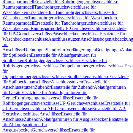
Raumsparmodell
Ersatzteile für Rohrbogengeruchsverschlüsse,
Raumsparmodell
Tauchrohrgeruchsverschlüsse für
Waschbecken
Ersatzteile für Tauchrohrgeruchsverschlüsse für
Waschbecken
Tauchrohrgeruchsverschlüsse für Waschbecken,
Raumsparmodell
Ersatzteile für Tauchrohrgeruchsverschlüsse für
Waschbecken, Raumsparmodell
UP-Geruchsverschlüsse
Ersatzteile
für UP-Geruchsverschlüsse
Waschbeckenanschlüsse
Ersatzteile für
Waschbeckenanschlüsse
Anschlussstutzen
Anschlussbögen
Abdeckung
für
Anschlüsse
Dichtungen
Standrohre
Verlängerungen
Betätigungen
Ablauf
für Spülbecken
Ersatzteile für Ablaufgarnituren für
Spülbecken
Rohrbogengeruchsverschlüsse
Ersatzteile für
Rohrbogengeruchsverschlüsse
Doppelkammergeruchsverschlüsse
Ersa
für
Doppelkammergeruchsverschlüsse
Spülbeckenanschlüsse
Ersatzteile
für Spülbeckenanschlüsse
Anschlussstutzen
Ersatzteile für
Anschlussstutzen
Zubehör
Ersatzteile für Zubehör
Ablaufgarnituren
für Geräte
Ersatzteile für Ablaufgarnituren für
Geräte
Rohrbogengeruchsverschlüsse
Ersatzteile für
Rohrbogengeruchsverschlüsse
UP-Geruchsverschlüsse
Ersatzteile für
UP-Geruchsverschlüsse
AP-Geruchsverschlüsse
Ersatzteile für AP-
Geruchsverschlüsse
Anschlüsse
Ersatzteile für
Anschlüsse
Zubehör
Ablaufgarnituren für Ausgussbecken
Ersatzteile
für Ablaufgarnituren für
Ausgussbecken
Geruchsverschlüsse
Ersatzteile für