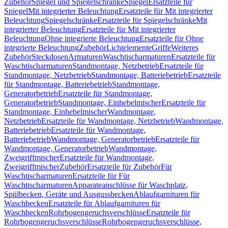
Zubehör
Spiegel und Spiegelschränke
Spiegel
Ersatzteile für
Spiegel
Mit integrierter Beleuchtung
Ersatzteile für Mit integrierter
Beleuchtung
Spiegelschränke
Ersatzteile für Spiegelschränke
Mit
integrierter Beleuchtung
Ersatzteile für Mit integrierter
Beleuchtung
Ohne integrierte Beleuchtung
Ersatzteile für Ohne
integrierte Beleuchtung
Zubehör
Lichtelemente
Griffe
Weiteres
Zubehör
Steckdosen
Armaturen
Waschtischarmaturen
Ersatzteile für
Waschtischarmaturen
Standmontage, Netzbetrieb
Ersatzteile für
Standmontage, Netzbetrieb
Standmontage, Batteriebetrieb
Ersatzteile
für Standmontage, Batteriebetrieb
Standmontage,
Generatorbetrieb
Ersatzteile für Standmontage,
Generatorbetrieb
Standmontage, Einhebelmischer
Ersatzteile für
Standmontage, Einhebelmischer
Wandmontage,
Netzbetrieb
Ersatzteile für Wandmontage, Netzbetrieb
Wandmontage,
Batteriebetrieb
Ersatzteile für Wandmontage,
Batteriebetrieb
Wandmontage, Generatorbetrieb
Ersatzteile für
Wandmontage, Generatorbetrieb
Wandmontage,
Zweigriffmischer
Ersatzteile für Wandmontage,
Zweigriffmischer
Zubehör
Ersatzteile für Zubehör
Für
Waschtischarmaturen
Ersatzteile für Für
Waschtischarmaturen
Apparateanschlüsse für Waschplatz,
Spülbecken, Geräte und Ausgussbecken
Ablaufgarnituren für
Waschbecken
Ersatzteile für Ablaufgarnituren für
Waschbecken
Rohrbogengeruchsverschlüsse
Ersatzteile für
Rohrbogengeruchsverschlüsse
Rohrbogengeruchsverschlüsse,