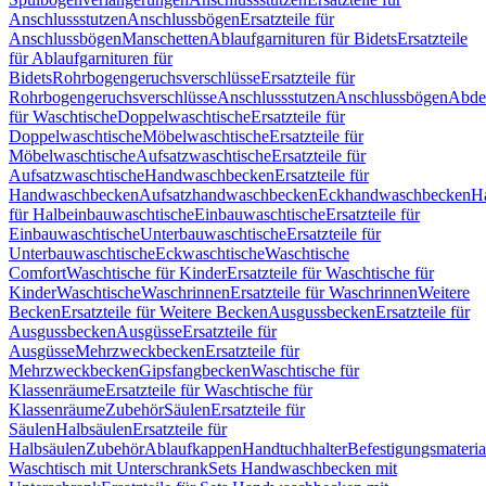
Anschlussstutzen
Anschlussbögen
Ersatzteile für
Anschlussbögen
Manschetten
Ablaufgarnituren für Bidets
Ersatzteile
für Ablaufgarnituren für
Bidets
Rohrbogengeruchsverschlüsse
Ersatzteile für
Rohrbogengeruchsverschlüsse
Anschlussstutzen
Anschlussbögen
Abde
für Waschtische
Doppelwaschtische
Ersatzteile für
Doppelwaschtische
Möbelwaschtische
Ersatzteile für
Möbelwaschtische
Aufsatzwaschtische
Ersatzteile für
Aufsatzwaschtische
Handwaschbecken
Ersatzteile für
Handwaschbecken
Aufsatzhandwaschbecken
Eckhandwaschbecken
H
für Halbeinbauwaschtische
Einbauwaschtische
Ersatzteile für
Einbauwaschtische
Unterbauwaschtische
Ersatzteile für
Unterbauwaschtische
Eckwaschtische
Waschtische
Comfort
Waschtische für Kinder
Ersatzteile für Waschtische für
Kinder
Waschtische
Waschrinnen
Ersatzteile für Waschrinnen
Weitere
Becken
Ersatzteile für Weitere Becken
Ausgussbecken
Ersatzteile für
Ausgussbecken
Ausgüsse
Ersatzteile für
Ausgüsse
Mehrzweckbecken
Ersatzteile für
Mehrzweckbecken
Gipsfangbecken
Waschtische für
Klassenräume
Ersatzteile für Waschtische für
Klassenräume
Zubehör
Säulen
Ersatzteile für
Säulen
Halbsäulen
Ersatzteile für
Halbsäulen
Zubehör
Ablaufkappen
Handtuchhalter
Befestigungsmateria
Waschtisch mit Unterschrank
Sets Handwaschbecken mit