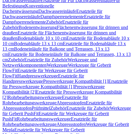
Dachwassereinläufe
Ersatzteile für Für Dachwassereinläufe
Für
Befestigung
Konventionelle
Dachentwässerung
Dachwassereinläufe
Ersatzteile für
Dachwassereinläufe
Dampfsperrenelemente
Ersatzteile für
Dampfsperrenelemente
Zubehör
Ersatzteile für
Zubehör
Bodenentwässerung
Flächenentwässerung für drinnen und
draußen
Ersatzteile für Flächenentwässerung für drinnen und
draußen
Bodenabläufe 10 x 10 cm
Ersatzteile für Bodenabläufe 10 x
10 cm
Bodenabläufe 13 x 13 cm
Ersatzteile für Bodenabläufe 13 x
13 cm
Bodeneinläufe für Balkone und Terrassen, 13 x 13
cm
Ersatzteile für Bodeneinläufe für Balkone und Terrassen, 13 x 13
cm
Zubehör
Ersatzteile für Zubehör
Werkzeuge und
Netzwerkkomponenten
Werkzeuge
Werkzeuge für Geberit
FlowFit
Ersatzteile für Werkzeuge für Geberit
FlowFit
Handpresswerkzeuge
Ersatzteile für
Handpresswerkzeuge
Presswerkzeuge Kompatibilität [1]
Ersatzteile
für Presswerkzeuge Kompatibilität [1]
Presswerkzeuge
Kompatibilität [2]
Ersatzteile für Presswerkzeuge Kompatibilität
[2]
Rohrbearbeitungswerkzeuge
Ersatzteile für
Rohrbearbeitungswerkzeuge
Abpressstopfen
Ersatzteile für
Abpressstopfen
Prüfmittel
Zubehör
Ersatzteile für Zubehör
Werkzeuge
für Geberit PushFit
Ersatzteile für Werkzeuge für Geberit
PushFit
Rohrbearbeitungswerkzeuge
Ersatzteile für
Rohrbearbeitungswerkzeuge
Abpressstopfen
Werkzeuge für Geberit
Mepla
Ersatzteile für Werkzeuge für Geberit