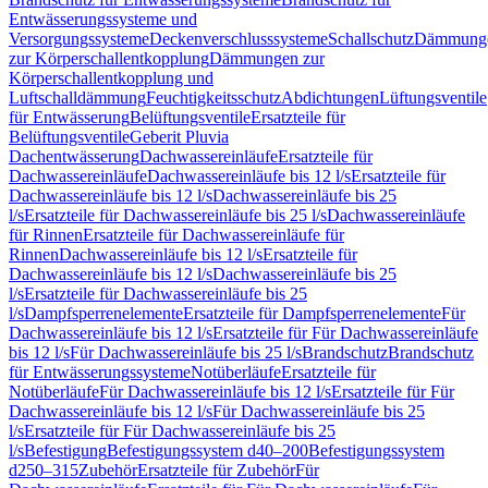
Entwässerungssysteme und
Versorgungssysteme
Deckenverschlusssysteme
Schallschutz
Dämmung
zur Körperschallentkopplung
Dämmungen zur
Körperschallentkopplung und
Luftschalldämmung
Feuchtigkeitsschutz
Abdichtungen
Lüftungsventile
für Entwässerung
Belüftungsventile
Ersatzteile für
Belüftungsventile
Geberit Pluvia
Dachentwässerung
Dachwassereinläufe
Ersatzteile für
Dachwassereinläufe
Dachwassereinläufe bis 12 l/s
Ersatzteile für
Dachwassereinläufe bis 12 l/s
Dachwassereinläufe bis 25
l/s
Ersatzteile für Dachwassereinläufe bis 25 l/s
Dachwassereinläufe
für Rinnen
Ersatzteile für Dachwassereinläufe für
Rinnen
Dachwassereinläufe bis 12 l/s
Ersatzteile für
Dachwassereinläufe bis 12 l/s
Dachwassereinläufe bis 25
l/s
Ersatzteile für Dachwassereinläufe bis 25
l/s
Dampfsperrenelemente
Ersatzteile für Dampfsperrenelemente
Für
Dachwassereinläufe bis 12 l/s
Ersatzteile für Für Dachwassereinläufe
bis 12 l/s
Für Dachwassereinläufe bis 25 l/s
Brandschutz
Brandschutz
für Entwässerungssysteme
Notüberläufe
Ersatzteile für
Notüberläufe
Für Dachwassereinläufe bis 12 l/s
Ersatzteile für Für
Dachwassereinläufe bis 12 l/s
Für Dachwassereinläufe bis 25
l/s
Ersatzteile für Für Dachwassereinläufe bis 25
l/s
Befestigung
Befestigungssystem d40–200
Befestigungssystem
d250–315
Zubehör
Ersatzteile für Zubehör
Für