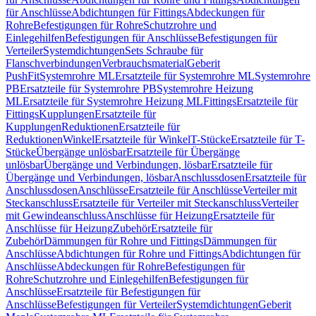
für Anschlüsse
Abdichtungen für Fittings
Abdeckungen für
Rohre
Befestigungen für Rohre
Schutzrohre und
Einlegehilfen
Befestigungen für Anschlüsse
Befestigungen für
Verteiler
Systemdichtungen
Sets Schraube für
Flanschverbindungen
Verbrauchsmaterial
Geberit
PushFit
Systemrohre ML
Ersatzteile für Systemrohre ML
Systemrohre
PB
Ersatzteile für Systemrohre PB
Systemrohre Heizung
ML
Ersatzteile für Systemrohre Heizung ML
Fittings
Ersatzteile für
Fittings
Kupplungen
Ersatzteile für
Kupplungen
Reduktionen
Ersatzteile für
Reduktionen
Winkel
Ersatzteile für Winkel
T-Stücke
Ersatzteile für T-
Stücke
Übergänge unlösbar
Ersatzteile für Übergänge
unlösbar
Übergänge und Verbindungen, lösbar
Ersatzteile für
Übergänge und Verbindungen, lösbar
Anschlussdosen
Ersatzteile für
Anschlussdosen
Anschlüsse
Ersatzteile für Anschlüsse
Verteiler mit
Steckanschluss
Ersatzteile für Verteiler mit Steckanschluss
Verteiler
mit Gewindeanschluss
Anschlüsse für Heizung
Ersatzteile für
Anschlüsse für Heizung
Zubehör
Ersatzteile für
Zubehör
Dämmungen für Rohre und Fittings
Dämmungen für
Anschlüsse
Abdichtungen für Rohre und Fittings
Abdichtungen für
Anschlüsse
Abdeckungen für Rohre
Befestigungen für
Rohre
Schutzrohre und Einlegehilfen
Befestigungen für
Anschlüsse
Ersatzteile für Befestigungen für
Anschlüsse
Befestigungen für Verteiler
Systemdichtungen
Geberit