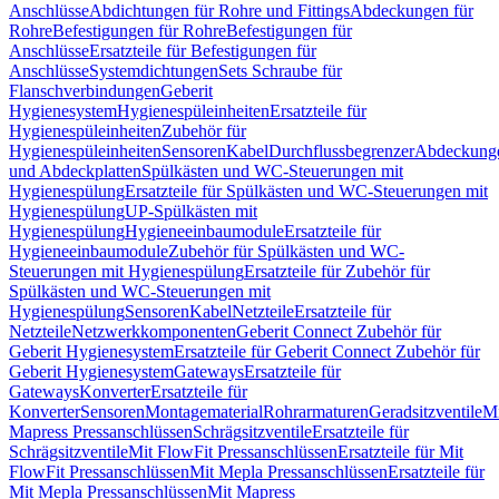
Anschlüsse
Abdichtungen für Rohre und Fittings
Abdeckungen für
Rohre
Befestigungen für Rohre
Befestigungen für
Anschlüsse
Ersatzteile für Befestigungen für
Anschlüsse
Systemdichtungen
Sets Schraube für
Flanschverbindungen
Geberit
Hygienesystem
Hygienespüleinheiten
Ersatzteile für
Hygienespüleinheiten
Zubehör für
Hygienespüleinheiten
Sensoren
Kabel
Durchflussbegrenzer
Abdeckung
und Abdeckplatten
Spülkästen und WC-Steuerungen mit
Hygienespülung
Ersatzteile für Spülkästen und WC-Steuerungen mit
Hygienespülung
UP-Spülkästen mit
Hygienespülung
Hygieneeinbaumodule
Ersatzteile für
Hygieneeinbaumodule
Zubehör für Spülkästen und WC-
Steuerungen mit Hygienespülung
Ersatzteile für Zubehör für
Spülkästen und WC-Steuerungen mit
Hygienespülung
Sensoren
Kabel
Netzteile
Ersatzteile für
Netzteile
Netzwerkkomponenten
Geberit Connect Zubehör für
Geberit Hygienesystem
Ersatzteile für Geberit Connect Zubehör für
Geberit Hygienesystem
Gateways
Ersatzteile für
Gateways
Konverter
Ersatzteile für
Konverter
Sensoren
Montagematerial
Rohrarmaturen
Geradsitzventile
Mi
Mapress Pressanschlüssen
Schrägsitzventile
Ersatzteile für
Schrägsitzventile
Mit FlowFit Pressanschlüssen
Ersatzteile für Mit
FlowFit Pressanschlüssen
Mit Mepla Pressanschlüssen
Ersatzteile für
Mit Mepla Pressanschlüssen
Mit Mapress