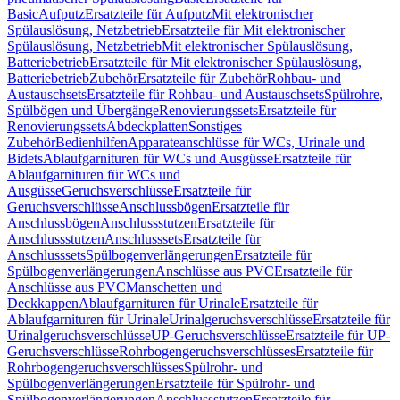
Basic
Aufputz
Ersatzteile für Aufputz
Mit elektronischer
Spülauslösung, Netzbetrieb
Ersatzteile für Mit elektronischer
Spülauslösung, Netzbetrieb
Mit elektronischer Spülauslösung,
Batteriebetrieb
Ersatzteile für Mit elektronischer Spülauslösung,
Batteriebetrieb
Zubehör
Ersatzteile für Zubehör
Rohbau- und
Austauschsets
Ersatzteile für Rohbau- und Austauschsets
Spülrohre,
Spülbögen und Übergänge
Renovierungssets
Ersatzteile für
Renovierungssets
Abdeckplatten
Sonstiges
Zubehör
Bedienhilfen
Apparateanschlüsse für WCs, Urinale und
Bidets
Ablaufgarnituren für WCs und Ausgüsse
Ersatzteile für
Ablaufgarnituren für WCs und
Ausgüsse
Geruchsverschlüsse
Ersatzteile für
Geruchsverschlüsse
Anschlussbögen
Ersatzteile für
Anschlussbögen
Anschlussstutzen
Ersatzteile für
Anschlussstutzen
Anschlusssets
Ersatzteile für
Anschlusssets
Spülbogenverlängerungen
Ersatzteile für
Spülbogenverlängerungen
Anschlüsse aus PVC
Ersatzteile für
Anschlüsse aus PVC
Manschetten und
Deckkappen
Ablaufgarnituren für Urinale
Ersatzteile für
Ablaufgarnituren für Urinale
Urinalgeruchsverschlüsse
Ersatzteile für
Urinalgeruchsverschlüsse
UP-Geruchsverschlüsse
Ersatzteile für UP-
Geruchsverschlüsse
Rohrbogengeruchsverschlüsses
Ersatzteile für
Rohrbogengeruchsverschlüsses
Spülrohr- und
Spülbogenverlängerungen
Ersatzteile für Spülrohr- und
Spülbogenverlängerungen
Anschlussstutzen
Ersatzteile für