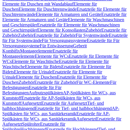
Elemente für Duschen mit Wandablauf
Elemente für
Duschen
Elemente für Duschtrennwände
Ersatzteile für Elemente für
Duschtrennwände
Elemente für Armaturen und Geräte
Ersatzteile für
Elemente für Armaturen und Geräte
Elemente für Waschmaschinen
und Geschirrspüler
Ersatzteile für Elemente für Waschmaschinen
und Geschirrspüler
Elemente für Konsollasten
Zubehör
Ersatzteile für
Zubehör
Zubehör
Ersatzteile für Zubehör
Für Systemwände
Ersatzteile
für Für Systemwände
Für Versorgungssysteme
Ersatzteile für Für
Versorgungssysteme
Für Entwässerung
Geberit
Kombifix
Montageelemente
Ersatzteile für
Montageelemente
Elemente für WCs
Ersatzteile für Elemente für
WCs
Elemente für Waschtische
Ersatzteile für Elemente für
Waschtische
Elemente für Bidets
Ersatzteile für Elemente für
Bidets
Elemente für Urinale
Ersatzteile für Elemente für
Urinale
Elemente für Duschen
Ersatzteile für Elemente für
Duschen
Zubehör
Ersatzteile für Zubehör
Für WC-Elemente
Für
Befestigungen
Ersatzteile für Für
Befestigungen
Aufputzspülkästen
AP-Spülkästen für WCs, aus
Kunststoff
Ersatzteile für AP-Spülkästen für WCs, aus
Kunststoff
Aufgesetzt
Ersatzteile für Aufgesetzt
Tief- und
halbhochhängend
Ersatzteile für Tief- und halbhochhängend
AP-
Spülkästen für WCs, aus Sanitärkeramik
Ersatzteile für AP-
Spülkästen für WCs, aus Sanitärkeramik
Aufgesetzt
Ersatzteile für
Aufgesetzt
Spülrohre
Ersatzteile für
Spülrohre
Hochhängend
Ersatzteile für Hochhängend
Tief- und