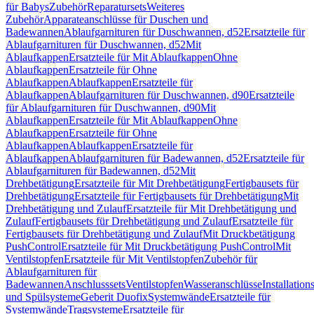
für Babys
Zubehör
Reparatursets
Weiteres
Zubehör
Apparateanschlüsse für Duschen und
Badewannen
Ablaufgarnituren für Duschwannen, d52
Ersatzteile für
Ablaufgarnituren für Duschwannen, d52
Mit
Ablaufkappen
Ersatzteile für Mit Ablaufkappen
Ohne
Ablaufkappen
Ersatzteile für Ohne
Ablaufkappen
Ablaufkappen
Ersatzteile für
Ablaufkappen
Ablaufgarnituren für Duschwannen, d90
Ersatzteile
für Ablaufgarnituren für Duschwannen, d90
Mit
Ablaufkappen
Ersatzteile für Mit Ablaufkappen
Ohne
Ablaufkappen
Ersatzteile für Ohne
Ablaufkappen
Ablaufkappen
Ersatzteile für
Ablaufkappen
Ablaufgarnituren für Badewannen, d52
Ersatzteile für
Ablaufgarnituren für Badewannen, d52
Mit
Drehbetätigung
Ersatzteile für Mit Drehbetätigung
Fertigbausets für
Drehbetätigung
Ersatzteile für Fertigbausets für Drehbetätigung
Mit
Drehbetätigung und Zulauf
Ersatzteile für Mit Drehbetätigung und
Zulauf
Fertigbausets für Drehbetätigung und Zulauf
Ersatzteile für
Fertigbausets für Drehbetätigung und Zulauf
Mit Druckbetätigung
PushControl
Ersatzteile für Mit Druckbetätigung PushControl
Mit
Ventilstopfen
Ersatzteile für Mit Ventilstopfen
Zubehör für
Ablaufgarnituren für
Badewannen
Anschlusssets
Ventilstopfen
Wasseranschlüsse
Installation
und Spülsysteme
Geberit Duofix
Systemwände
Ersatzteile für
Systemwände
Tragsysteme
Ersatzteile für