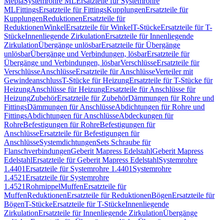
Mepla
Systemrohre ML
Ersatzteile für Systemrohre
ML
Fittings
Ersatzteile für Fittings
Kupplungen
Ersatzteile für
Kupplungen
Reduktionen
Ersatzteile für
Reduktionen
Winkel
Ersatzteile für Winkel
T-Stücke
Ersatzteile für T-
Stücke
Innenliegende Zirkulation
Ersatzteile für Innenliegende
Zirkulation
Übergänge unlösbar
Ersatzteile für Übergänge
unlösbar
Übergänge und Verbindungen, lösbar
Ersatzteile für
Übergänge und Verbindungen, lösbar
Verschlüsse
Ersatzteile für
Verschlüsse
Anschlüsse
Ersatzteile für Anschlüsse
Verteiler mit
Gewindeanschluss
T-Stücke für Heizung
Ersatzteile für T-Stücke für
Heizung
Anschlüsse für Heizung
Ersatzteile für Anschlüsse für
Heizung
Zubehör
Ersatzteile für Zubehör
Dämmungen für Rohre und
Fittings
Dämmungen für Anschlüsse
Abdichtungen für Rohre und
Fittings
Abdichtungen für Anschlüsse
Abdeckungen für
Rohre
Befestigungen für Rohre
Befestigungen für
Anschlüsse
Ersatzteile für Befestigungen für
Anschlüsse
Systemdichtungen
Sets Schraube für
Flanschverbindungen
Geberit Mapress Edelstahl
Geberit Mapress
Edelstahl
Ersatzteile für Geberit Mapress Edelstahl
Systemrohre
1.4401
Ersatzteile für Systemrohre 1.4401
Systemrohre
1.4521
Ersatzteile für Systemrohre
1.4521
Rohrnippel
Muffen
Ersatzteile für
Muffen
Reduktionen
Ersatzteile für Reduktionen
Bögen
Ersatzteile für
Bögen
T-Stücke
Ersatzteile für T-Stücke
Innenliegende
Zirkulation
Ersatzteile für Innenliegende Zirkulation
Übergänge