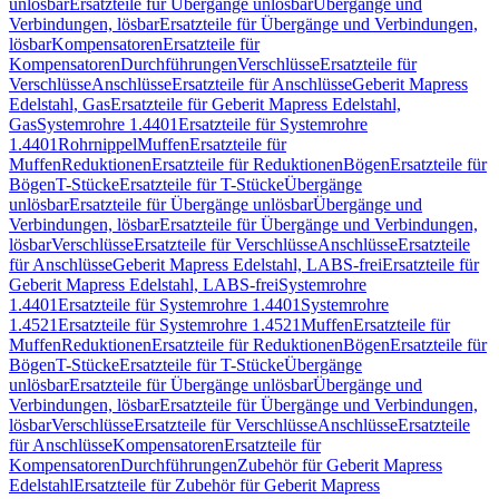
unlösbar
Ersatzteile für Übergänge unlösbar
Übergänge und
Verbindungen, lösbar
Ersatzteile für Übergänge und Verbindungen,
lösbar
Kompensatoren
Ersatzteile für
Kompensatoren
Durchführungen
Verschlüsse
Ersatzteile für
Verschlüsse
Anschlüsse
Ersatzteile für Anschlüsse
Geberit Mapress
Edelstahl, Gas
Ersatzteile für Geberit Mapress Edelstahl,
Gas
Systemrohre 1.4401
Ersatzteile für Systemrohre
1.4401
Rohrnippel
Muffen
Ersatzteile für
Muffen
Reduktionen
Ersatzteile für Reduktionen
Bögen
Ersatzteile für
Bögen
T-Stücke
Ersatzteile für T-Stücke
Übergänge
unlösbar
Ersatzteile für Übergänge unlösbar
Übergänge und
Verbindungen, lösbar
Ersatzteile für Übergänge und Verbindungen,
lösbar
Verschlüsse
Ersatzteile für Verschlüsse
Anschlüsse
Ersatzteile
für Anschlüsse
Geberit Mapress Edelstahl, LABS-frei
Ersatzteile für
Geberit Mapress Edelstahl, LABS-frei
Systemrohre
1.4401
Ersatzteile für Systemrohre 1.4401
Systemrohre
1.4521
Ersatzteile für Systemrohre 1.4521
Muffen
Ersatzteile für
Muffen
Reduktionen
Ersatzteile für Reduktionen
Bögen
Ersatzteile für
Bögen
T-Stücke
Ersatzteile für T-Stücke
Übergänge
unlösbar
Ersatzteile für Übergänge unlösbar
Übergänge und
Verbindungen, lösbar
Ersatzteile für Übergänge und Verbindungen,
lösbar
Verschlüsse
Ersatzteile für Verschlüsse
Anschlüsse
Ersatzteile
für Anschlüsse
Kompensatoren
Ersatzteile für
Kompensatoren
Durchführungen
Zubehör für Geberit Mapress
Edelstahl
Ersatzteile für Zubehör für Geberit Mapress