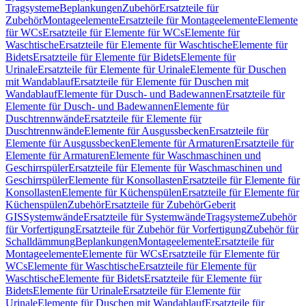
Tragsysteme
Beplankungen
Zubehör
Ersatzteile für
Zubehör
Montageelemente
Ersatzteile für Montageelemente
Elemente
für WCs
Ersatzteile für Elemente für WCs
Elemente für
Waschtische
Ersatzteile für Elemente für Waschtische
Elemente für
Bidets
Ersatzteile für Elemente für Bidets
Elemente für
Urinale
Ersatzteile für Elemente für Urinale
Elemente für Duschen
mit Wandablauf
Ersatzteile für Elemente für Duschen mit
Wandablauf
Elemente für Dusch- und Badewannen
Ersatzteile für
Elemente für Dusch- und Badewannen
Elemente für
Duschtrennwände
Ersatzteile für Elemente für
Duschtrennwände
Elemente für Ausgussbecken
Ersatzteile für
Elemente für Ausgussbecken
Elemente für Armaturen
Ersatzteile für
Elemente für Armaturen
Elemente für Waschmaschinen und
Geschirrspüler
Ersatzteile für Elemente für Waschmaschinen und
Geschirrspüler
Elemente für Konsollasten
Ersatzteile für Elemente für
Konsollasten
Elemente für Küchenspülen
Ersatzteile für Elemente für
Küchenspülen
Zubehör
Ersatzteile für Zubehör
Geberit
GIS
Systemwände
Ersatzteile für Systemwände
Tragsysteme
Zubehör
für Vorfertigung
Ersatzteile für Zubehör für Vorfertigung
Zubehör für
Schalldämmung
Beplankungen
Montageelemente
Ersatzteile für
Montageelemente
Elemente für WCs
Ersatzteile für Elemente für
WCs
Elemente für Waschtische
Ersatzteile für Elemente für
Waschtische
Elemente für Bidets
Ersatzteile für Elemente für
Bidets
Elemente für Urinale
Ersatzteile für Elemente für
Urinale
Elemente für Duschen mit Wandablauf
Ersatzteile für