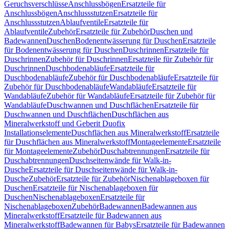
Geruchsverschlüsse
Anschlussbögen
Ersatzteile für
Anschlussbögen
Anschlussstutzen
Ersatzteile für
Anschlussstutzen
Ablaufventile
Ersatzteile für
Ablaufventile
Zubehör
Ersatzteile für Zubehör
Duschen und
Badewannen
Duschen
Bodenentwässerung für Duschen
Ersatzteile
für Bodenentwässerung für Duschen
Duschrinnen
Ersatzteile für
Duschrinnen
Zubehör für Duschrinnen
Ersatzteile für Zubehör für
Duschrinnen
Duschbodenabläufe
Ersatzteile für
Duschbodenabläufe
Zubehör für Duschbodenabläufe
Ersatzteile für
Zubehör für Duschbodenabläufe
Wandabläufe
Ersatzteile für
Wandabläufe
Zubehör für Wandabläufe
Ersatzteile für Zubehör für
Wandabläufe
Duschwannen und Duschflächen
Ersatzteile für
Duschwannen und Duschflächen
Duschflächen aus
Mineralwerkstoff und Geberit Duofix
Installationselemente
Duschflächen aus Mineralwerkstoff
Ersatzteile
für Duschflächen aus Mineralwerkstoff
Montageelemente
Ersatzteile
für Montageelemente
Zubehör
Duschabtrennungen
Ersatzteile für
Duschabtrennungen
Duschseitenwände für Walk-in-
Dusche
Ersatzteile für Duschseitenwände für Walk-in-
Dusche
Zubehör
Ersatzteile für Zubehör
Nischenablageboxen für
Duschen
Ersatzteile für Nischenablageboxen für
Duschen
Nischenablageboxen
Ersatzteile für
Nischenablageboxen
Zubehör
Badewannen
Badewannen aus
Mineralwerkstoff
Ersatzteile für Badewannen aus
Mineralwerkstoff
Badewannen für Babys
Ersatzteile für Badewannen