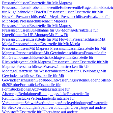
Pressanschlüssen
Ersatzteile für Mit Mapress
Pressanschlüssen
Probenahmeventile
Entleerventile
Kugelhähne
Ersatzt
für Kugelhähne
Mit FlowFit Pressanschlüssen
Ersatzteile für Mit
FlowFit Pressanschlüssen
Mit Mepla Pressanschlüssen
Ersatzteile für
Mit Mepla Pressanschlüssen
Mit Mapress
Pressanschlüssen
Ersatzteile für Mit Mapress
Pressanschlüssen
Kugelhähne für UP-Montage
Ersatzteile für
Kugelhähne für UP-Montage
Mit FlowFit
Pressanschlüssen
Ersatzteile für Mit FlowFit Pressanschlüssen
Mit
Mepla Pressanschlüssen
Ersatzteile für Mit Mepla
Pressanschlüssen
Mit Mapress Pressanschlüssen
Ersatzteile für Mit
Mapress Pressanschlüssen
Mit Gewindeanschlüssen
Ersatzteile für
Mit Gewindeanschlüssen
Rückschlagventile
Ersatzteile für
Rückschlagventile
Mit Mapress Pressanschlüssen
Ersatzteile für Mit
Mapress Pressanschlüssen
Wasserzählerstrecken für UP-
Montage
Ersatzteile für Wasserzählerstrecken für UP-Montage
Mit
Gewindeanschlüssen
Ersatzteile für Mit
Gewindeanschlüssen
Gebäude-Entwässerungssysteme
Geberit Silent-
db20
Rohre
Formstücke
Ersatzteile für
Formstücke
Bögen
Abzweige
Ersatzteile für
Abzweige
Reduktionen
Reinigungsstücke
Ersatzteile für
Reinigungsstücke
Verbindungen
Ersatzteile für
Verbindungen
Schweißverbindungen
Steckverbindungen
Ersatzteile
für Steckverbindungen
Spannverbindungen
Übergänge auf andere
Werkstoffe
Ersatzteile für Übergänge auf andere