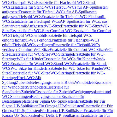
WCs
Flachspül-WCs
Ersatzteile für Flachspül-WCs
Stand-
WCs
Ersatzteile für Stand-WCs
Tiefspül-WCs für AP-Spülkasten
aufgesetzt
Ersatzteile für Tiefspül-WCs für AP-Spülkasten
aufgesetzt
Tiefspül-WCs
Ersatzteile für Tiefspül-WCs
Flachspül-
WCs
Ersatzteile für Flachspül-WCs
AP-Spülkästen für WCs, aus
Sanitärkeramik
Aufgesetzt
WC-Sitze
Ersatzteile für WC-Sitze
WC-
Sitze
Ersatzteile für WC-Sitze
Comfort WCs
Ersatzteile für Comfort
WCs
Tiefspül-WCs erhöht
Ersatzteile für Tiefspül-WCs
erhöht
Flachspül-WCs erhöht
Ersatzteile für Flachspül-WCs
erhöht
Tiefspül-WCs verlängert
Ersatzteile für Tiefspül-WCs
verlängert
Comfort WC-Sitze
Ersatzteile für Comfort WC-Sitze
WC-
Sitze
Ersatzteile für WC-Sitze
WC-Sitzringe
Ersatzteile für WC-
Sitzringe
WCs für Kinder
Ersatzteile für WCs für Kinder
Wand-
WCs
Ersatzteile für Wand-WCs
Stand-WCs
Ersatzteile für Stand-
WCs
WC-Sitze für Kinder
Ersatzteile für WC-Sitze für Kinder
WC-
Sitze
Ersatzteile für WC-Sitze
WC-Sitzringe
Ersatzteile für WC-
Sitzringe
Hock-WCs
Mit
Spülung
Zubehör
Befestigungsmaterial
Bidets
Wandbidets
Ersatzteile
für Wandbidets
Standbidets
Ersatzteile für
Standbidets
Zubehör
Ersatzteile für Zubehör
Betätigungsplatten und
WC-Steuerungen
Betätigungsplatten
Ersatzteile für
Betätigungsplatten
Für Sigma UP-Spülkästen
Ersatzteile für Für
Sigma UP-Spülkästen
Für Omega UP-Spülkästen
Ersatzteile für Für
Omega UP-Spülkästen
Für Kappa UP-Spülkästen
Ersatzteile für Für
Kappa UP-Spülkästen
Für Delta UP-Spülkästen
Ersatzteile für Für