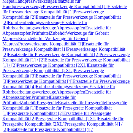
Mepla
Handpresswerkzeuge
Ersatzteile für
Handpresswerkzeuge
Presswerkzeuge Kompatibilität [1]
Ersatzteile
für Presswerkzeuge Kompatibilität [1]
Presswerkzeuge
Kompatibilität [2]
Ersatzteile für Presswerkzeuge Kompatibilität
[2]
Rohrbearbeitungswerkzeuge
Ersatzteile für
Rohrbearbeitungswerkzeuge
Abpressstopfen
Ersatzteile für
Abpressstopfen
Prüfmittel
Zubehör
Werkzeuge für Geberit
Mapress
Ersatzteile für Werkzeuge für Geberit
Mapress
Presswerkzeuge Kompatibilität [1]
Ersatzteile für
Presswerkzeuge Kompatibilität [1]
Presswerkzeuge Kompatibilität
[2]
Ersatzteile für Presswerkzeuge Kompatibilität [2]
Presswerkzeuge
Kompatibilität [1] / [2]
Ersatzteile für Presswerkzeuge Kompatibilität
[1] / [2]
Presswerkzeuge Kompatibilität [2XL]
Ersatzteile für
Presswerkzeuge Kompatibilität [2XL]
Presswerkzeuge
Kompatibilität [3]
Ersatzteile für Presswerkzeuge Kompatibilität
[3]
Presswerkzeuge Kompatibilität [4]
Ersatzteile für Presswerkzeuge
Kompatibilität [4]
Rohrbearbeitungswerkzeuge
Ersatzteile für
Rohrbearbeitungswerkzeuge
Abpressstopfen
Ersatzteile für
Abpressstopfen
Prüfmittel
Ersatzteile für
Prüfmittel
Zubehör
Pressgeräte
Ersatzteile für Pressgeräte
Pressgeräte
Kompatibilität [1]
Ersatzteile für Pressgeräte Kompatibilität
[1]
Pressgeräte Kompatibilität [2]
Ersatzteile für Pressgeräte
Kompatibilität [2]
Pressgeräte Kompatibilität [2XL]
Ersatzteile für
Pressgeräte Kompatibilität [2XL]
Pressgeräte Kompatibilität [4] /
[2]
Ersatzteile für Pressgeräte Kompatibilität [4] /