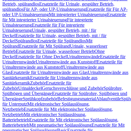
Betrieb, spülrandlos
Ersatzteile für Urinale, gespülter Betrieb,
spülrandlos
Für AP- oder UP-Urinalsteuerung
Ersatzteile für Für AP-
oder UP-Urinalsteuerung
Mit integrierter Urinalsteuerung
Ersatzteile
für Mit integrierter Urinalsteuerung
Für integrierte
Urinalsteuerung
Ersatzteile für Für integrierte
Urinalsteuerung
Urinale, gespülter Betrieb, mit / für
Deckel
Ersatzteile für Urinale, gespülter Betrieb, mit / für
Deckel
Spülrandlos
Ersatzteile für Spülrandlos
Mit
Spülrand
Ersatzteile für Mit Spülrand
Urinale, wasserloser
Betrieb
Ersatzteile für Urinale, wasserloser Betrieb
Ohne
Deckel
Ersatzteile für Ohne Deckel
Urinaltrennwände
Ersatzteile für
Urinaltrennwände
Urinaltrennwände aus Kunststoff
Ersatzteile für
Urinaltrennwände aus Kunststoff
Urinaltrennwände aus
Glas
Ersatzteile für Urinaltrennwände aus Glas
Urinaltrennwände aus
Sanitärkeramik
Ersatzteile für Urinaltrennwände aus
Sanitärkeramik
Zubehör
Ersatzteile für
Zubehör
Urinaldeckel
Geruchsverschlüsse und Zubehör
Spülrohre,
Spülbögen und Übergänge
Ersatzteile für Spülrohre, Spülbögen und
Übergänge
Sprühkopfzubehör
Befestigungsmaterial
Ablaufventile
Spülv
für Unterputz
Mit elektronischer Spülauslösung,
Netzbetrieb
Ersatzteile für Mit elektronischer Spülauslösung,
Netzbetrieb
Mit elektronischer Spülauslösung,
Batteriebetrieb
Ersatzteile für Mit elektronischer Spülauslösung,
Batteriebetrieb
Mit pneumatischer Spülauslösung
Ersatzteile für Mit
pneumatischer Spülauslösung
Basic
Ersatzteile für