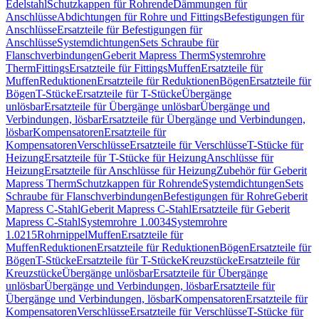
Edelstahl
Schutzkappen für Rohrende
Dämmungen für
Anschlüsse
Abdichtungen für Rohre und Fittings
Befestigungen für
Anschlüsse
Ersatzteile für Befestigungen für
Anschlüsse
Systemdichtungen
Sets Schraube für
Flanschverbindungen
Geberit Mapress Therm
Systemrohre
Therm
Fittings
Ersatzteile für Fittings
Muffen
Ersatzteile für
Muffen
Reduktionen
Ersatzteile für Reduktionen
Bögen
Ersatzteile für
Bögen
T-Stücke
Ersatzteile für T-Stücke
Übergänge
unlösbar
Ersatzteile für Übergänge unlösbar
Übergänge und
Verbindungen, lösbar
Ersatzteile für Übergänge und Verbindungen,
lösbar
Kompensatoren
Ersatzteile für
Kompensatoren
Verschlüsse
Ersatzteile für Verschlüsse
T-Stücke für
Heizung
Ersatzteile für T-Stücke für Heizung
Anschlüsse für
Heizung
Ersatzteile für Anschlüsse für Heizung
Zubehör für Geberit
Mapress Therm
Schutzkappen für Rohrende
Systemdichtungen
Sets
Schraube für Flanschverbindungen
Befestigungen für Rohre
Geberit
Mapress C-Stahl
Geberit Mapress C-Stahl
Ersatzteile für Geberit
Mapress C-Stahl
Systemrohre 1.0034
Systemrohre
1.0215
Rohrnippel
Muffen
Ersatzteile für
Muffen
Reduktionen
Ersatzteile für Reduktionen
Bögen
Ersatzteile für
Bögen
T-Stücke
Ersatzteile für T-Stücke
Kreuzstücke
Ersatzteile für
Kreuzstücke
Übergänge unlösbar
Ersatzteile für Übergänge
unlösbar
Übergänge und Verbindungen, lösbar
Ersatzteile für
Übergänge und Verbindungen, lösbar
Kompensatoren
Ersatzteile für
Kompensatoren
Verschlüsse
Ersatzteile für Verschlüsse
T-Stücke für