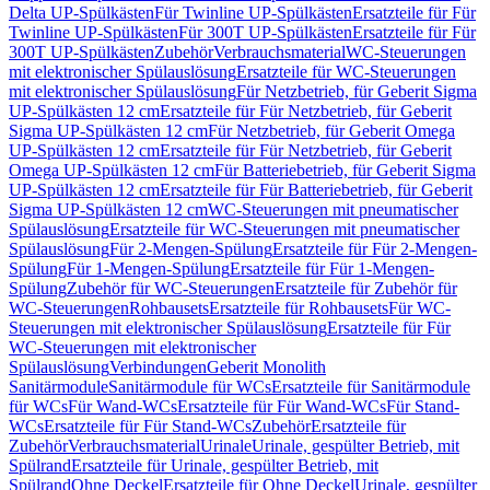
Delta UP-Spülkästen
Für Twinline UP-Spülkästen
Ersatzteile für Für
Twinline UP-Spülkästen
Für 300T UP-Spülkästen
Ersatzteile für Für
300T UP-Spülkästen
Zubehör
Verbrauchsmaterial
WC-Steuerungen
mit elektronischer Spülauslösung
Ersatzteile für WC-Steuerungen
mit elektronischer Spülauslösung
Für Netzbetrieb, für Geberit Sigma
UP-Spülkästen 12 cm
Ersatzteile für Für Netzbetrieb, für Geberit
Sigma UP-Spülkästen 12 cm
Für Netzbetrieb, für Geberit Omega
UP-Spülkästen 12 cm
Ersatzteile für Für Netzbetrieb, für Geberit
Omega UP-Spülkästen 12 cm
Für Batteriebetrieb, für Geberit Sigma
UP-Spülkästen 12 cm
Ersatzteile für Für Batteriebetrieb, für Geberit
Sigma UP-Spülkästen 12 cm
WC-Steuerungen mit pneumatischer
Spülauslösung
Ersatzteile für WC-Steuerungen mit pneumatischer
Spülauslösung
Für 2-Mengen-Spülung
Ersatzteile für Für 2-Mengen-
Spülung
Für 1-Mengen-Spülung
Ersatzteile für Für 1-Mengen-
Spülung
Zubehör für WC-Steuerungen
Ersatzteile für Zubehör für
WC-Steuerungen
Rohbausets
Ersatzteile für Rohbausets
Für WC-
Steuerungen mit elektronischer Spülauslösung
Ersatzteile für Für
WC-Steuerungen mit elektronischer
Spülauslösung
Verbindungen
Geberit Monolith
Sanitärmodule
Sanitärmodule für WCs
Ersatzteile für Sanitärmodule
für WCs
Für Wand-WCs
Ersatzteile für Für Wand-WCs
Für Stand-
WCs
Ersatzteile für Für Stand-WCs
Zubehör
Ersatzteile für
Zubehör
Verbrauchsmaterial
Urinale
Urinale, gespülter Betrieb, mit
Spülrand
Ersatzteile für Urinale, gespülter Betrieb, mit
Spülrand
Ohne Deckel
Ersatzteile für Ohne Deckel
Urinale, gespülter