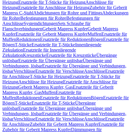
Heizung
Ersatzteile für T-Stücke für Heizung
Anschlüsse für
Heizung
Ersatzteile für Anschlüsse für Heizung
Zubehör für Geberit
Mapress C-Stahl
Abdichtungen für Rohre und Fittings
Abdeckungen
für Rohre
Befestigungen für Rohre
Befestigungen für
Anschlüsse
Systemdichtungen
Sets Schraube für
Flanschverbindungen
Geberit Mapress Kupfer
Geberit Mapress
Kupfer
Ersatzteile für Geberit Mapress Kupfer
Muffen
Ersatzteile für
Muffen
Reduktionen
Ersatzteile für Reduktionen
Bögen
Ersatzteile für
Bögen
T-Stücke
Ersatzteile für T-Stücke
Innenliegende
Zirkulation
Ersatzteile für Innenliegende
Zirkulation
Kreuzstücke
Ersatzteile für Kreuzstücke
Übergänge
unlösbar
Ersatzteile für Übergänge unlösbar
Übergänge und
Verbindungen, lösbar
Ersatzteile für Übergänge und Verbindungen,
lösbar
Verschlüsse
Ersatzteile für Verschlüsse
Anschlüsse
Ersatzteile
für Anschlüsse
T-Stücke für Heizung
Ersatzteile für T-Stücke für
Heizung
Anschlüsse für Heizung
Ersatzteile für Anschlüsse für
Heizung
Geberit Mapress Kupfer, Gas
Ersatzteile für Geberit
Mapress Kupfer, Gas
Muffen
Ersatzteile für
Muffen
Reduktionen
Ersatzteile für Reduktionen
Bögen
Ersatzteile für
Bögen
T-Stücke
Ersatzteile für T-Stücke
Übergänge
unlösbar
Ersatzteile für Übergänge unlösbar
Übergänge und
Verbindungen, lösbar
Ersatzteile für Übergänge und Verbindungen,
lösbar
Verschlüsse
Ersatzteile für Verschlüsse
Anschlüsse
Ersatzteile
für Anschlüsse
Zubehör für Geberit Mapress Kupfer
Ersatzteile für
Zubehör für Geberit Mapress Kupfer
Dämmungen für