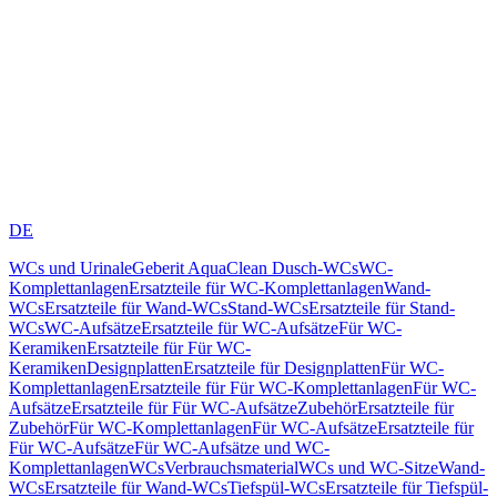
DE
WCs und Urinale
Geberit AquaClean Dusch-WCs
WC-
Komplettanlagen
Ersatzteile für WC-Komplettanlagen
Wand-
WCs
Ersatzteile für Wand-WCs
Stand-WCs
Ersatzteile für Stand-
WCs
WC-Aufsätze
Ersatzteile für WC-Aufsätze
Für WC-
Keramiken
Ersatzteile für Für WC-
Keramiken
Designplatten
Ersatzteile für Designplatten
Für WC-
Komplettanlagen
Ersatzteile für Für WC-Komplettanlagen
Für WC-
Aufsätze
Ersatzteile für Für WC-Aufsätze
Zubehör
Ersatzteile für
Zubehör
Für WC-Komplettanlagen
Für WC-Aufsätze
Ersatzteile für
Für WC-Aufsätze
Für WC-Aufsätze und WC-
Komplettanlagen
WCs
Verbrauchsmaterial
WCs und WC-Sitze
Wand-
WCs
Ersatzteile für Wand-WCs
Tiefspül-WCs
Ersatzteile für Tiefspül-