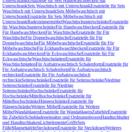
Unterschrank
Ersatzteile für Sets Handwaschbecken mit
Unterschrank
Sets Waschtisch mit Unterschrank
Ersatzteile für Sets
Waschtisch mit Unterschrank
Sets Möbelwaschtisch mit
Unterschrank
Ersatzteile für Sets Möbelwaschtisch mit
Unterschrank
Badezimmermöbel
Waschtischunterschränke
Ersatzteile
für Waschtischunterschränke
Für Handwaschbecken
Ersatzteile für
Für Handwaschbecken
Für Waschtische
Ersatzteile für Für
Waschtische
Für Doppelwaschtische
Ersatzteile für Für
Doppelwaschtische
Für Möbelwaschtische
Ersatzteile für Für
Möbelwaschtische
Für Eckhandwaschbecken
Ersatzteile für Für
Eckhandwaschbecken
Für Eckwaschtische
Ersatzteile für Für
Eckwaschtische
Waschtischplatten
Ersatzteile für
Waschtischplatten
Für Aufsatzwaschtisch Schalenform
Ersatzteile für
Für Aufsatzwaschtisch Schalenform
Für Aufsatzwaschtisch
rechteckig
Ersatzteile für Für Aufsatzwaschtisch
rechteckig
Seitenschränke
Ersatzteile für Seitenschränke
Niedrige
Seitenschränke
Ersatzteile für Niedrige
Seitenschränke
Hochschränke
Ersatzteile für
Hochschränke
Mittelhochschränke
Ersatzteile für
Mittelhochschränke
Hängeschränke
Ersatzteile für
Hängeschränke
Weitere Möbel
Ersatzteile für Weitere
Möbel
Wandablagen
Ersatzteile für Wandablagen
Zubehör
Ersatzteile
für Zubehör
Schubladeneinsätze und Ordnungsboxen
Handtuchhalter
und Handtuchhaken
Lichtelemente
Griffe
Sets
Füße
Magnettafeln
Steckdosen
Ersatzteile für Steckdosen
Weiteres