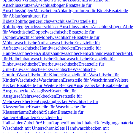
Anschlussstutzen
Anschlussbögen
Ersatzteile für
Anschlussbögen
Manschetten
Ablaufgarnituren für Bidets
Ersatzteile
für Ablaufgarnituren für
Bidets
Rohrbogengeruchsverschlüsse
Ersatzteile für
Rohrbogengeruchsverschlüsse
Anschlussstutzen
Anschlussbögen
Abde
für Waschtische
Doppelwaschtische
Ersatzteile für
Doppelwaschtische
Möbelwaschtische
Ersatzteile für
Möbelwaschtische
Aufsatzwaschtische
Ersatzteile für
Aufsatzwaschtische
Handwaschbecken
Ersatzteile für
Handwaschbecken
Aufsatzhandwaschbecken
Eckhandwaschbecken
H
für Halbeinbauwaschtische
Einbauwaschtische
Ersatzteile für
Einbauwaschtische
Unterbauwaschtische
Ersatzteile für
Unterbauwaschtische
Eckwaschtische
Waschtische
Comfort
Waschtische für Kinder
Ersatzteile für Waschtische für
Kinder
Waschtische
Waschrinnen
Ersatzteile für Waschrinnen
Weitere
Becken
Ersatzteile für Weitere Becken
Ausgussbecken
Ersatzteile für
Ausgussbecken
Ausgüsse
Ersatzteile für
Ausgüsse
Mehrzweckbecken
Ersatzteile für
Mehrzweckbecken
Gipsfangbecken
Waschtische für
Klassenräume
Ersatzteile für Waschtische für
Klassenräume
Zubehör
Säulen
Ersatzteile für
Säulen
Halbsäulen
Ersatzteile für
Halbsäulen
Zubehör
Ablaufkappen
Handtuchhalter
Befestigungsmateria
Waschtisch mit Unterschrank
Sets Handwaschbecken mit