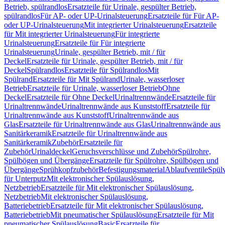
Betrieb, spülrandlos
Ersatzteile für Urinale, gespülter Betrieb,
spülrandlos
Für AP- oder UP-Urinalsteuerung
Ersatzteile für Für AP-
oder UP-Urinalsteuerung
Mit integrierter Urinalsteuerung
Ersatzteile
für Mit integrierter Urinalsteuerung
Für integrierte
Urinalsteuerung
Ersatzteile für Für integrierte
Urinalsteuerung
Urinale, gespülter Betrieb, mit / für
Deckel
Ersatzteile für Urinale, gespülter Betrieb, mit / für
Deckel
Spülrandlos
Ersatzteile für Spülrandlos
Mit
Spülrand
Ersatzteile für Mit Spülrand
Urinale, wasserloser
Betrieb
Ersatzteile für Urinale, wasserloser Betrieb
Ohne
Deckel
Ersatzteile für Ohne Deckel
Urinaltrennwände
Ersatzteile für
Urinaltrennwände
Urinaltrennwände aus Kunststoff
Ersatzteile für
Urinaltrennwände aus Kunststoff
Urinaltrennwände aus
Glas
Ersatzteile für Urinaltrennwände aus Glas
Urinaltrennwände aus
Sanitärkeramik
Ersatzteile für Urinaltrennwände aus
Sanitärkeramik
Zubehör
Ersatzteile für
Zubehör
Urinaldeckel
Geruchsverschlüsse und Zubehör
Spülrohre,
Spülbögen und Übergänge
Ersatzteile für Spülrohre, Spülbögen und
Übergänge
Sprühkopfzubehör
Befestigungsmaterial
Ablaufventile
Spülv
für Unterputz
Mit elektronischer Spülauslösung,
Netzbetrieb
Ersatzteile für Mit elektronischer Spülauslösung,
Netzbetrieb
Mit elektronischer Spülauslösung,
Batteriebetrieb
Ersatzteile für Mit elektronischer Spülauslösung,
Batteriebetrieb
Mit pneumatischer Spülauslösung
Ersatzteile für Mit
pneumatischer Spülauslösung
Basic
Ersatzteile für