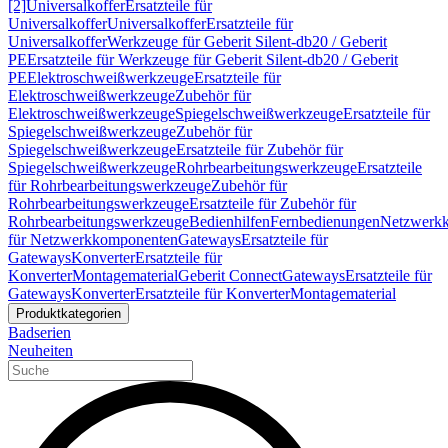
[2]
Universalkoffer
Ersatzteile für
Universalkoffer
Universalkoffer
Ersatzteile für
Universalkoffer
Werkzeuge für Geberit Silent-db20 / Geberit
PE
Ersatzteile für Werkzeuge für Geberit Silent-db20 / Geberit
PE
Elektroschweißwerkzeuge
Ersatzteile für
Elektroschweißwerkzeuge
Zubehör für
Elektroschweißwerkzeuge
Spiegelschweißwerkzeuge
Ersatzteile für
Spiegelschweißwerkzeuge
Zubehör für
Spiegelschweißwerkzeuge
Ersatzteile für Zubehör für
Spiegelschweißwerkzeuge
Rohrbearbeitungswerkzeuge
Ersatzteile
für Rohrbearbeitungswerkzeuge
Zubehör für
Rohrbearbeitungswerkzeuge
Ersatzteile für Zubehör für
Rohrbearbeitungswerkzeuge
Bedienhilfen
Fernbedienungen
Netzwerk
für Netzwerkkomponenten
Gateways
Ersatzteile für
Gateways
Konverter
Ersatzteile für
Konverter
Montagematerial
Geberit Connect
Gateways
Ersatzteile für
Gateways
Konverter
Ersatzteile für Konverter
Montagematerial
Produktkategorien
Badserien
Neuheiten