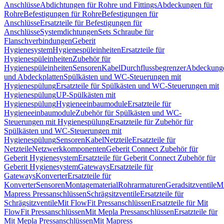
Anschlüsse
Abdichtungen für Rohre und Fittings
Abdeckungen für
Rohre
Befestigungen für Rohre
Befestigungen für
Anschlüsse
Ersatzteile für Befestigungen für
Anschlüsse
Systemdichtungen
Sets Schraube für
Flanschverbindungen
Geberit
Hygienesystem
Hygienespüleinheiten
Ersatzteile für
Hygienespüleinheiten
Zubehör für
Hygienespüleinheiten
Sensoren
Kabel
Durchflussbegrenzer
Abdeckung
und Abdeckplatten
Spülkästen und WC-Steuerungen mit
Hygienespülung
Ersatzteile für Spülkästen und WC-Steuerungen mit
Hygienespülung
UP-Spülkästen mit
Hygienespülung
Hygieneeinbaumodule
Ersatzteile für
Hygieneeinbaumodule
Zubehör für Spülkästen und WC-
Steuerungen mit Hygienespülung
Ersatzteile für Zubehör für
Spülkästen und WC-Steuerungen mit
Hygienespülung
Sensoren
Kabel
Netzteile
Ersatzteile für
Netzteile
Netzwerkkomponenten
Geberit Connect Zubehör für
Geberit Hygienesystem
Ersatzteile für Geberit Connect Zubehör für
Geberit Hygienesystem
Gateways
Ersatzteile für
Gateways
Konverter
Ersatzteile für
Konverter
Sensoren
Montagematerial
Rohrarmaturen
Geradsitzventile
Mi
Mapress Pressanschlüssen
Schrägsitzventile
Ersatzteile für
Schrägsitzventile
Mit FlowFit Pressanschlüssen
Ersatzteile für Mit
FlowFit Pressanschlüssen
Mit Mepla Pressanschlüssen
Ersatzteile für
Mit Mepla Pressanschlüssen
Mit Mapress