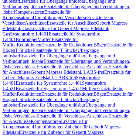
unlösbar
Ersatzteile für Übergänge unlösbar
Übergänge und
Verbindungen, lösbar
Ersatzteile für Übergänge und Verbindungen,
lösbar
Kompensatoren
Ersatzteile für
Kompensatoren
Durchführungen
Verschlüsse
Ersatzteile für
Verschlüsse
Anschlüsse
Ersatzteile für Anschlüsse
Geberit Mapress
Edelstahl, Gas
Ersatzteile für Geberit Mapress Edelstahl,
Gas
Systemrohre 1.4401
Ersatzteile für Systemrohre
1.4401
Rohrnippel
Muffen
Ersatzteile für
Muffen
Reduktionen
Ersatzteile für Reduktionen
Bögen
Ersatzteile für
Bögen
T-Stücke
Ersatzteile für T-Stücke
Übergänge
unlösbar
Ersatzteile für Übergänge unlösbar
Übergänge und
Verbindungen, lösbar
Ersatzteile für Übergänge und Verbindungen,
lösbar
Verschlüsse
Ersatzteile für Verschlüsse
Anschlüsse
Ersatzteile
für Anschlüsse
Geberit Mapress Edelstahl, LABS-frei
Ersatzteile für
Geberit Mapress Edelstahl, LABS-frei
Systemrohre
1.4401
Ersatzteile für Systemrohre 1.4401
Systemrohre
1.4521
Ersatzteile für Systemrohre 1.4521
Muffen
Ersatzteile für
Muffen
Reduktionen
Ersatzteile für Reduktionen
Bögen
Ersatzteile für
Bögen
T-Stücke
Ersatzteile für T-Stücke
Übergänge
unlösbar
Ersatzteile für Übergänge unlösbar
Übergänge und
Verbindungen, lösbar
Ersatzteile für Übergänge und Verbindungen,
lösbar
Verschlüsse
Ersatzteile für Verschlüsse
Anschlüsse
Ersatzteile
für Anschlüsse
Kompensatoren
Ersatzteile für
Kompensatoren
Durchführungen
Zubehör für Geberit Mapress
Edelstahl
Ersatzteile für Zubehör für Geberit Mapress