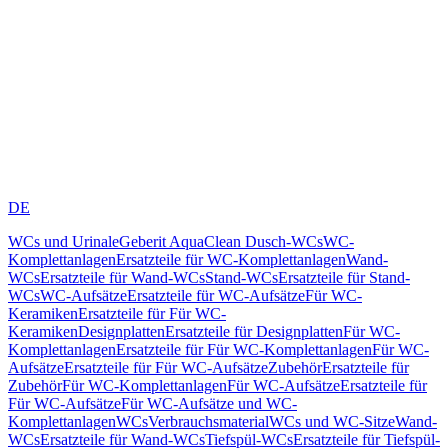
DE
WCs und Urinale
Geberit AquaClean Dusch-WCs
WC-
Komplettanlagen
Ersatzteile für WC-Komplettanlagen
Wand-
WCs
Ersatzteile für Wand-WCs
Stand-WCs
Ersatzteile für Stand-
WCs
WC-Aufsätze
Ersatzteile für WC-Aufsätze
Für WC-
Keramiken
Ersatzteile für Für WC-
Keramiken
Designplatten
Ersatzteile für Designplatten
Für WC-
Komplettanlagen
Ersatzteile für Für WC-Komplettanlagen
Für WC-
Aufsätze
Ersatzteile für Für WC-Aufsätze
Zubehör
Ersatzteile für
Zubehör
Für WC-Komplettanlagen
Für WC-Aufsätze
Ersatzteile für
Für WC-Aufsätze
Für WC-Aufsätze und WC-
Komplettanlagen
WCs
Verbrauchsmaterial
WCs und WC-Sitze
Wand-
WCs
Ersatzteile für Wand-WCs
Tiefspül-WCs
Ersatzteile für Tiefspül-