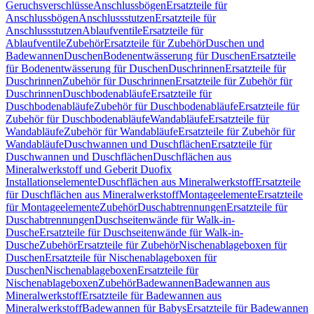
Geruchsverschlüsse
Anschlussbögen
Ersatzteile für
Anschlussbögen
Anschlussstutzen
Ersatzteile für
Anschlussstutzen
Ablaufventile
Ersatzteile für
Ablaufventile
Zubehör
Ersatzteile für Zubehör
Duschen und
Badewannen
Duschen
Bodenentwässerung für Duschen
Ersatzteile
für Bodenentwässerung für Duschen
Duschrinnen
Ersatzteile für
Duschrinnen
Zubehör für Duschrinnen
Ersatzteile für Zubehör für
Duschrinnen
Duschbodenabläufe
Ersatzteile für
Duschbodenabläufe
Zubehör für Duschbodenabläufe
Ersatzteile für
Zubehör für Duschbodenabläufe
Wandabläufe
Ersatzteile für
Wandabläufe
Zubehör für Wandabläufe
Ersatzteile für Zubehör für
Wandabläufe
Duschwannen und Duschflächen
Ersatzteile für
Duschwannen und Duschflächen
Duschflächen aus
Mineralwerkstoff und Geberit Duofix
Installationselemente
Duschflächen aus Mineralwerkstoff
Ersatzteile
für Duschflächen aus Mineralwerkstoff
Montageelemente
Ersatzteile
für Montageelemente
Zubehör
Duschabtrennungen
Ersatzteile für
Duschabtrennungen
Duschseitenwände für Walk-in-
Dusche
Ersatzteile für Duschseitenwände für Walk-in-
Dusche
Zubehör
Ersatzteile für Zubehör
Nischenablageboxen für
Duschen
Ersatzteile für Nischenablageboxen für
Duschen
Nischenablageboxen
Ersatzteile für
Nischenablageboxen
Zubehör
Badewannen
Badewannen aus
Mineralwerkstoff
Ersatzteile für Badewannen aus
Mineralwerkstoff
Badewannen für Babys
Ersatzteile für Badewannen