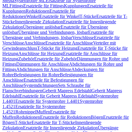
Mepla
Systemrohre ML
Ersatzteile für Systemrohre
ML
Fittings
Ersatzteile für Fittings
Kupplungen
Ersatzteile für
Kupplungen
Reduktionen
Ersatzteile für
Reduktionen
Winkel
Ersatzteile für Winkel
T-Stücke
Ersatzteile für T-
Stücke
Innenliegende Zirkulation
Ersatzteile für Innenliegende
Zirkulation
Übergänge unlösbar
Ersatzteile für Übergänge
unlösbar
Übergänge und Verbindungen, lösbar
Ersatzteile für
Übergänge und Verbindungen, lösbar
Verschlüsse
Ersatzteile für
Verschlüsse
Anschlüsse
Ersatzteile für Anschlüsse
Verteiler mit
Gewindeanschluss
T-Stücke für Heizung
Ersatzteile für T-Stücke für
Heizung
Anschlüsse für Heizung
Ersatzteile für Anschlüsse für
Heizung
Zubehör
Ersatzteile für Zubehör
Dämmungen für Rohre und
Fittings
Dämmungen für Anschlüsse
Abdichtungen für Rohre und
Fittings
Abdichtungen für Anschlüsse
Abdeckungen für
Rohre
Befestigungen für Rohre
Befestigungen für
Anschlüsse
Ersatzteile für Befestigungen für
Anschlüsse
Systemdichtungen
Sets Schraube für
Flanschverbindungen
Geberit Mapress Edelstahl
Geberit Mapress
Edelstahl
Ersatzteile für Geberit Mapress Edelstahl
Systemrohre
1.4401
Ersatzteile für Systemrohre 1.4401
Systemrohre
1.4521
Ersatzteile für Systemrohre
1.4521
Rohrnippel
Muffen
Ersatzteile für
Muffen
Reduktionen
Ersatzteile für Reduktionen
Bögen
Ersatzteile für
Bögen
T-Stücke
Ersatzteile für T-Stücke
Innenliegende
Zirkulation
Ersatzteile für Innenliegende Zirkulation
Übergänge