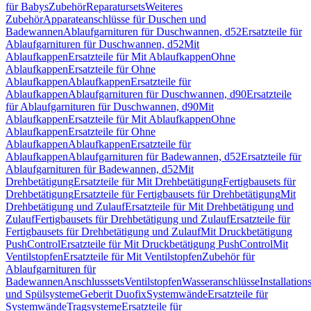
für Babys
Zubehör
Reparatursets
Weiteres
Zubehör
Apparateanschlüsse für Duschen und
Badewannen
Ablaufgarnituren für Duschwannen, d52
Ersatzteile für
Ablaufgarnituren für Duschwannen, d52
Mit
Ablaufkappen
Ersatzteile für Mit Ablaufkappen
Ohne
Ablaufkappen
Ersatzteile für Ohne
Ablaufkappen
Ablaufkappen
Ersatzteile für
Ablaufkappen
Ablaufgarnituren für Duschwannen, d90
Ersatzteile
für Ablaufgarnituren für Duschwannen, d90
Mit
Ablaufkappen
Ersatzteile für Mit Ablaufkappen
Ohne
Ablaufkappen
Ersatzteile für Ohne
Ablaufkappen
Ablaufkappen
Ersatzteile für
Ablaufkappen
Ablaufgarnituren für Badewannen, d52
Ersatzteile für
Ablaufgarnituren für Badewannen, d52
Mit
Drehbetätigung
Ersatzteile für Mit Drehbetätigung
Fertigbausets für
Drehbetätigung
Ersatzteile für Fertigbausets für Drehbetätigung
Mit
Drehbetätigung und Zulauf
Ersatzteile für Mit Drehbetätigung und
Zulauf
Fertigbausets für Drehbetätigung und Zulauf
Ersatzteile für
Fertigbausets für Drehbetätigung und Zulauf
Mit Druckbetätigung
PushControl
Ersatzteile für Mit Druckbetätigung PushControl
Mit
Ventilstopfen
Ersatzteile für Mit Ventilstopfen
Zubehör für
Ablaufgarnituren für
Badewannen
Anschlusssets
Ventilstopfen
Wasseranschlüsse
Installation
und Spülsysteme
Geberit Duofix
Systemwände
Ersatzteile für
Systemwände
Tragsysteme
Ersatzteile für