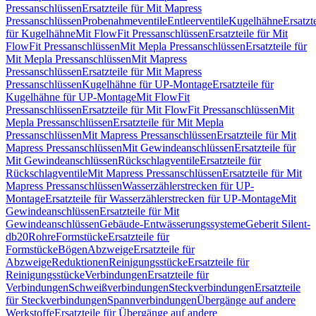
Pressanschlüssen
Ersatzteile für Mit Mapress
Pressanschlüssen
Probenahmeventile
Entleerventile
Kugelhähne
Ersatzt
für Kugelhähne
Mit FlowFit Pressanschlüssen
Ersatzteile für Mit
FlowFit Pressanschlüssen
Mit Mepla Pressanschlüssen
Ersatzteile für
Mit Mepla Pressanschlüssen
Mit Mapress
Pressanschlüssen
Ersatzteile für Mit Mapress
Pressanschlüssen
Kugelhähne für UP-Montage
Ersatzteile für
Kugelhähne für UP-Montage
Mit FlowFit
Pressanschlüssen
Ersatzteile für Mit FlowFit Pressanschlüssen
Mit
Mepla Pressanschlüssen
Ersatzteile für Mit Mepla
Pressanschlüssen
Mit Mapress Pressanschlüssen
Ersatzteile für Mit
Mapress Pressanschlüssen
Mit Gewindeanschlüssen
Ersatzteile für
Mit Gewindeanschlüssen
Rückschlagventile
Ersatzteile für
Rückschlagventile
Mit Mapress Pressanschlüssen
Ersatzteile für Mit
Mapress Pressanschlüssen
Wasserzählerstrecken für UP-
Montage
Ersatzteile für Wasserzählerstrecken für UP-Montage
Mit
Gewindeanschlüssen
Ersatzteile für Mit
Gewindeanschlüssen
Gebäude-Entwässerungssysteme
Geberit Silent-
db20
Rohre
Formstücke
Ersatzteile für
Formstücke
Bögen
Abzweige
Ersatzteile für
Abzweige
Reduktionen
Reinigungsstücke
Ersatzteile für
Reinigungsstücke
Verbindungen
Ersatzteile für
Verbindungen
Schweißverbindungen
Steckverbindungen
Ersatzteile
für Steckverbindungen
Spannverbindungen
Übergänge auf andere
Werkstoffe
Ersatzteile für Übergänge auf andere