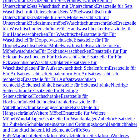
Unterschrank
Ersatzteile für Sets Handwaschbecken mit
Unterschrank
Sets Waschtisch mit Unterschrank
Ersatzteile für Sets
Waschtisch mit Unterschrank
Sets Möbelwaschtisch mit
Unterschrank
Ersatzteile für Sets Möbelwaschtisch mit
Unterschrank
Badezimmermöbel
Waschtischunterschränke
Ersatzteile
für Waschtischunterschränke
Für Handwaschbecken
Ersatzteile für
Für Handwaschbecken
Für Waschtische
Ersatzteile für Für
Waschtische
Für Doppelwaschtische
Ersatzteile für Für
Doppelwaschtische
Für Möbelwaschtische
Ersatzteile für Für
Möbelwaschtische
Für Eckhandwaschbecken
Ersatzteile für Für
Eckhandwaschbecken
Für Eckwaschtische
Ersatzteile für Für
Eckwaschtische
Waschtischplatten
Ersatzteile für
Waschtischplatten
Für Aufsatzwaschtisch Schalenform
Ersatzteile für
Für Aufsatzwaschtisch Schalenform
Für Aufsatzwaschtisch
rechteckig
Ersatzteile für Für Aufsatzwaschtisch
rechteckig
Seitenschränke
Ersatzteile für Seitenschränke
Niedrige
Seitenschränke
Ersatzteile für Niedrige
Seitenschränke
Hochschränke
Ersatzteile für
Hochschränke
Mittelhochschränke
Ersatzteile für
Mittelhochschränke
Hängeschränke
Ersatzteile für
Hängeschränke
Weitere Möbel
Ersatzteile für Weitere
Möbel
Wandablagen
Ersatzteile für Wandablagen
Zubehör
Ersatzteile
für Zubehör
Schubladeneinsätze und Ordnungsboxen
Handtuchhalter
und Handtuchhaken
Lichtelemente
Griffe
Sets
Füße
Magnettafeln
Steckdosen
Ersatzteile für Steckdosen
Weiteres