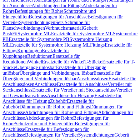
für Anschlüsse
Abdichtungen für Fittings
Abdeckungen für
Rohre
Befestigungen für Rohre
Schutzrohre und
Einlegehilfen
Befestigungen für Anschlüsse
Befestigungen für
Verteiler
Systemdichtungen
Sets Schraube für
Flanschverbindungen
Verbrauchsmaterial
Geberit
PushFit
Systemrohre ML
Ersatzteile für Systemrohre ML
Systemrohre
PB
Ersatzteile für Systemrohre PB
Systemrohre Heizung
ML
Ersatzteile für Systemrohre Heizung ML
Fittings
Ersatzteile für
Fittings
Kupplungen
Ersatzteile für
Kupplungen
Reduktionen
Ersatzteile für
Reduktionen
Winkel
Ersatzteile für Winkel
T-Stücke
Ersatzteile für T-
Stücke
Übergänge unlösbar
Ersatzteile für Übergänge
unlösbar
Übergänge und Verbindungen, lösbar
Ersatzteile für
Übergänge und Verbindungen, lösbar
Anschlussdosen
Ersatzteile für
Anschlussdosen
Anschlüsse
Ersatzteile für Anschlüsse
Verteiler mit
Steckanschluss
Ersatzteile für Verteiler mit Steckanschluss
Verteiler
mit Gewindeanschluss
Anschlüsse für Heizung
Ersatzteile für
Anschlüsse für Heizung
Zubehör
Ersatzteile für
Zubehör
Dämmungen für Rohre und Fittings
Dämmungen für
Anschlüsse
Abdichtungen für Rohre und Fittings
Abdichtungen für
Anschlüsse
Abdeckungen für Rohre
Befestigungen für
Rohre
Schutzrohre und Einlegehilfen
Befestigungen für
Anschlüsse
Ersatzteile für Befestigungen für
Anschlüsse
Befestigungen für Verteiler
Systemdichtungen
Geberit