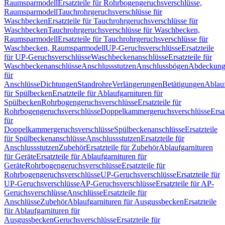
Raumsparmodell
Ersatzteile für Rohrbogengeruchsverschlüsse,
Raumsparmodell
Tauchrohrgeruchsverschlüsse für
Waschbecken
Ersatzteile für Tauchrohrgeruchsverschlüsse für
Waschbecken
Tauchrohrgeruchsverschlüsse für Waschbecken,
Raumsparmodell
Ersatzteile für Tauchrohrgeruchsverschlüsse für
Waschbecken, Raumsparmodell
UP-Geruchsverschlüsse
Ersatzteile
für UP-Geruchsverschlüsse
Waschbeckenanschlüsse
Ersatzteile für
Waschbeckenanschlüsse
Anschlussstutzen
Anschlussbögen
Abdeckung
für
Anschlüsse
Dichtungen
Standrohre
Verlängerungen
Betätigungen
Ablauf
für Spülbecken
Ersatzteile für Ablaufgarnituren für
Spülbecken
Rohrbogengeruchsverschlüsse
Ersatzteile für
Rohrbogengeruchsverschlüsse
Doppelkammergeruchsverschlüsse
Ersa
für
Doppelkammergeruchsverschlüsse
Spülbeckenanschlüsse
Ersatzteile
für Spülbeckenanschlüsse
Anschlussstutzen
Ersatzteile für
Anschlussstutzen
Zubehör
Ersatzteile für Zubehör
Ablaufgarnituren
für Geräte
Ersatzteile für Ablaufgarnituren für
Geräte
Rohrbogengeruchsverschlüsse
Ersatzteile für
Rohrbogengeruchsverschlüsse
UP-Geruchsverschlüsse
Ersatzteile für
UP-Geruchsverschlüsse
AP-Geruchsverschlüsse
Ersatzteile für AP-
Geruchsverschlüsse
Anschlüsse
Ersatzteile für
Anschlüsse
Zubehör
Ablaufgarnituren für Ausgussbecken
Ersatzteile
für Ablaufgarnituren für
Ausgussbecken
Geruchsverschlüsse
Ersatzteile für