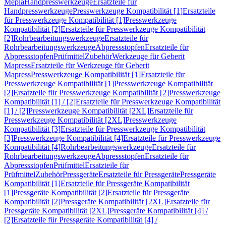
Mepla
Handpresswerkzeuge
Ersatzteile für
Handpresswerkzeuge
Presswerkzeuge Kompatibilität [1]
Ersatzteile
für Presswerkzeuge Kompatibilität [1]
Presswerkzeuge
Kompatibilität [2]
Ersatzteile für Presswerkzeuge Kompatibilität
[2]
Rohrbearbeitungswerkzeuge
Ersatzteile für
Rohrbearbeitungswerkzeuge
Abpressstopfen
Ersatzteile für
Abpressstopfen
Prüfmittel
Zubehör
Werkzeuge für Geberit
Mapress
Ersatzteile für Werkzeuge für Geberit
Mapress
Presswerkzeuge Kompatibilität [1]
Ersatzteile für
Presswerkzeuge Kompatibilität [1]
Presswerkzeuge Kompatibilität
[2]
Ersatzteile für Presswerkzeuge Kompatibilität [2]
Presswerkzeuge
Kompatibilität [1] / [2]
Ersatzteile für Presswerkzeuge Kompatibilität
[1] / [2]
Presswerkzeuge Kompatibilität [2XL]
Ersatzteile für
Presswerkzeuge Kompatibilität [2XL]
Presswerkzeuge
Kompatibilität [3]
Ersatzteile für Presswerkzeuge Kompatibilität
[3]
Presswerkzeuge Kompatibilität [4]
Ersatzteile für Presswerkzeuge
Kompatibilität [4]
Rohrbearbeitungswerkzeuge
Ersatzteile für
Rohrbearbeitungswerkzeuge
Abpressstopfen
Ersatzteile für
Abpressstopfen
Prüfmittel
Ersatzteile für
Prüfmittel
Zubehör
Pressgeräte
Ersatzteile für Pressgeräte
Pressgeräte
Kompatibilität [1]
Ersatzteile für Pressgeräte Kompatibilität
[1]
Pressgeräte Kompatibilität [2]
Ersatzteile für Pressgeräte
Kompatibilität [2]
Pressgeräte Kompatibilität [2XL]
Ersatzteile für
Pressgeräte Kompatibilität [2XL]
Pressgeräte Kompatibilität [4] /
[2]
Ersatzteile für Pressgeräte Kompatibilität [4] /