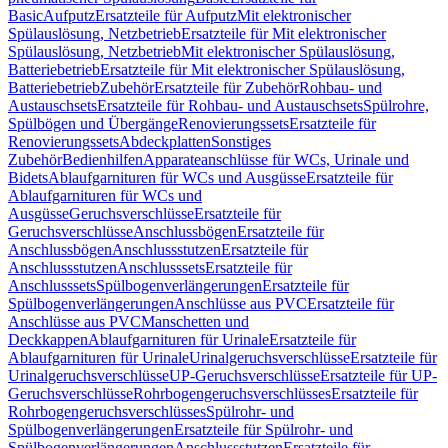
Basic
Aufputz
Ersatzteile für Aufputz
Mit elektronischer
Spülauslösung, Netzbetrieb
Ersatzteile für Mit elektronischer
Spülauslösung, Netzbetrieb
Mit elektronischer Spülauslösung,
Batteriebetrieb
Ersatzteile für Mit elektronischer Spülauslösung,
Batteriebetrieb
Zubehör
Ersatzteile für Zubehör
Rohbau- und
Austauschsets
Ersatzteile für Rohbau- und Austauschsets
Spülrohre,
Spülbögen und Übergänge
Renovierungssets
Ersatzteile für
Renovierungssets
Abdeckplatten
Sonstiges
Zubehör
Bedienhilfen
Apparateanschlüsse für WCs, Urinale und
Bidets
Ablaufgarnituren für WCs und Ausgüsse
Ersatzteile für
Ablaufgarnituren für WCs und
Ausgüsse
Geruchsverschlüsse
Ersatzteile für
Geruchsverschlüsse
Anschlussbögen
Ersatzteile für
Anschlussbögen
Anschlussstutzen
Ersatzteile für
Anschlussstutzen
Anschlusssets
Ersatzteile für
Anschlusssets
Spülbogenverlängerungen
Ersatzteile für
Spülbogenverlängerungen
Anschlüsse aus PVC
Ersatzteile für
Anschlüsse aus PVC
Manschetten und
Deckkappen
Ablaufgarnituren für Urinale
Ersatzteile für
Ablaufgarnituren für Urinale
Urinalgeruchsverschlüsse
Ersatzteile für
Urinalgeruchsverschlüsse
UP-Geruchsverschlüsse
Ersatzteile für UP-
Geruchsverschlüsse
Rohrbogengeruchsverschlüsses
Ersatzteile für
Rohrbogengeruchsverschlüsses
Spülrohr- und
Spülbogenverlängerungen
Ersatzteile für Spülrohr- und
Spülbogenverlängerungen
Anschlussstutzen
Ersatzteile für