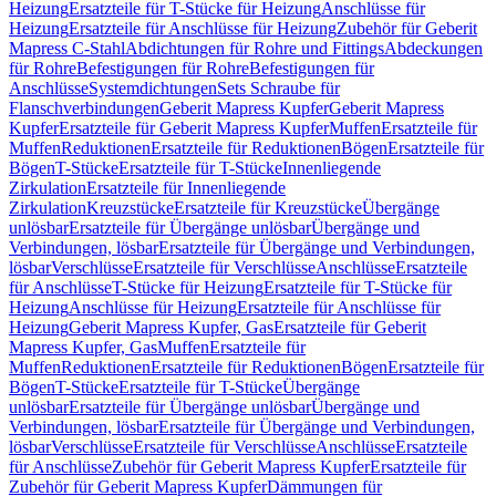
Heizung
Ersatzteile für T-Stücke für Heizung
Anschlüsse für
Heizung
Ersatzteile für Anschlüsse für Heizung
Zubehör für Geberit
Mapress C-Stahl
Abdichtungen für Rohre und Fittings
Abdeckungen
für Rohre
Befestigungen für Rohre
Befestigungen für
Anschlüsse
Systemdichtungen
Sets Schraube für
Flanschverbindungen
Geberit Mapress Kupfer
Geberit Mapress
Kupfer
Ersatzteile für Geberit Mapress Kupfer
Muffen
Ersatzteile für
Muffen
Reduktionen
Ersatzteile für Reduktionen
Bögen
Ersatzteile für
Bögen
T-Stücke
Ersatzteile für T-Stücke
Innenliegende
Zirkulation
Ersatzteile für Innenliegende
Zirkulation
Kreuzstücke
Ersatzteile für Kreuzstücke
Übergänge
unlösbar
Ersatzteile für Übergänge unlösbar
Übergänge und
Verbindungen, lösbar
Ersatzteile für Übergänge und Verbindungen,
lösbar
Verschlüsse
Ersatzteile für Verschlüsse
Anschlüsse
Ersatzteile
für Anschlüsse
T-Stücke für Heizung
Ersatzteile für T-Stücke für
Heizung
Anschlüsse für Heizung
Ersatzteile für Anschlüsse für
Heizung
Geberit Mapress Kupfer, Gas
Ersatzteile für Geberit
Mapress Kupfer, Gas
Muffen
Ersatzteile für
Muffen
Reduktionen
Ersatzteile für Reduktionen
Bögen
Ersatzteile für
Bögen
T-Stücke
Ersatzteile für T-Stücke
Übergänge
unlösbar
Ersatzteile für Übergänge unlösbar
Übergänge und
Verbindungen, lösbar
Ersatzteile für Übergänge und Verbindungen,
lösbar
Verschlüsse
Ersatzteile für Verschlüsse
Anschlüsse
Ersatzteile
für Anschlüsse
Zubehör für Geberit Mapress Kupfer
Ersatzteile für
Zubehör für Geberit Mapress Kupfer
Dämmungen für