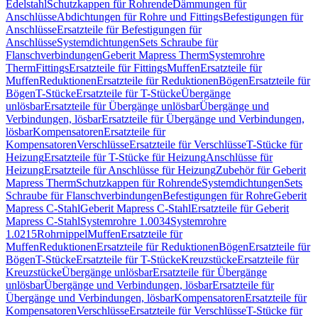
Edelstahl
Schutzkappen für Rohrende
Dämmungen für
Anschlüsse
Abdichtungen für Rohre und Fittings
Befestigungen für
Anschlüsse
Ersatzteile für Befestigungen für
Anschlüsse
Systemdichtungen
Sets Schraube für
Flanschverbindungen
Geberit Mapress Therm
Systemrohre
Therm
Fittings
Ersatzteile für Fittings
Muffen
Ersatzteile für
Muffen
Reduktionen
Ersatzteile für Reduktionen
Bögen
Ersatzteile für
Bögen
T-Stücke
Ersatzteile für T-Stücke
Übergänge
unlösbar
Ersatzteile für Übergänge unlösbar
Übergänge und
Verbindungen, lösbar
Ersatzteile für Übergänge und Verbindungen,
lösbar
Kompensatoren
Ersatzteile für
Kompensatoren
Verschlüsse
Ersatzteile für Verschlüsse
T-Stücke für
Heizung
Ersatzteile für T-Stücke für Heizung
Anschlüsse für
Heizung
Ersatzteile für Anschlüsse für Heizung
Zubehör für Geberit
Mapress Therm
Schutzkappen für Rohrende
Systemdichtungen
Sets
Schraube für Flanschverbindungen
Befestigungen für Rohre
Geberit
Mapress C-Stahl
Geberit Mapress C-Stahl
Ersatzteile für Geberit
Mapress C-Stahl
Systemrohre 1.0034
Systemrohre
1.0215
Rohrnippel
Muffen
Ersatzteile für
Muffen
Reduktionen
Ersatzteile für Reduktionen
Bögen
Ersatzteile für
Bögen
T-Stücke
Ersatzteile für T-Stücke
Kreuzstücke
Ersatzteile für
Kreuzstücke
Übergänge unlösbar
Ersatzteile für Übergänge
unlösbar
Übergänge und Verbindungen, lösbar
Ersatzteile für
Übergänge und Verbindungen, lösbar
Kompensatoren
Ersatzteile für
Kompensatoren
Verschlüsse
Ersatzteile für Verschlüsse
T-Stücke für