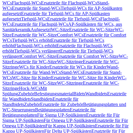
WCs
Flachspül-WCs
Ersatzteile für Flachspül-WCs
Stand-
WCs
Ersatzteile für Stand-WCs
Tiefspül-WCs für AP-Spülkasten
aufgesetzt
Ersatzteile für Tiefspül-WCs für AP-Spülkasten
aufgesetzt
Tiefspül-WCs
Ersatzteile für Tiefspül-WCs
Flachspül-
WCs
Ersatzteile für Flachspül-WCs
AP-Spülkästen für WCs, aus
Sanitärkeramik
Aufgesetzt
WC-Sitze
Ersatzteile für WC-Sitze
WC-
Sitze
Ersatzteile für WC-Sitze
Comfort WCs
Ersatzteile für Comfort
WCs
Tiefspül-WCs erhöht
Ersatzteile für Tiefspül-WCs
erhöht
Flachspül-WCs erhöht
Ersatzteile für Flachspül-WCs
erhöht
Tiefspül-WCs verlängert
Ersatzteile für Tiefspül-WCs
verlängert
Comfort WC-Sitze
Ersatzteile für Comfort WC-Sitze
WC-
Sitze
Ersatzteile für WC-Sitze
WC-Sitzringe
Ersatzteile für WC-
Sitzringe
WCs für Kinder
Ersatzteile für WCs für Kinder
Wand-
WCs
Ersatzteile für Wand-WCs
Stand-WCs
Ersatzteile für Stand-
WCs
WC-Sitze für Kinder
Ersatzteile für WC-Sitze für Kinder
WC-
Sitze
Ersatzteile für WC-Sitze
WC-Sitzringe
Ersatzteile für WC-
Sitzringe
Hock-WCs
Mit
Spülung
Zubehör
Befestigungsmaterial
Bidets
Wandbidets
Ersatzteile
für Wandbidets
Standbidets
Ersatzteile für
Standbidets
Zubehör
Ersatzteile für Zubehör
Betätigungsplatten und
WC-Steuerungen
Betätigungsplatten
Ersatzteile für
Betätigungsplatten
Für Sigma UP-Spülkästen
Ersatzteile für Für
Sigma UP-Spülkästen
Für Omega UP-Spülkästen
Ersatzteile für Für
Omega UP-Spülkästen
Für Kappa UP-Spülkästen
Ersatzteile für Für
Kappa UP-Spülkästen
Für Delta UP-Spülkästen
Ersatzteile für Für