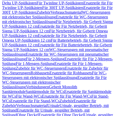
Delta UP-Spülkästen
Für Twinline UP-Spülkästen
Ersatzteile für Für
Twinline UP-Spülkästen
Für 300T UP-Spülkästen
Ersatzteile für Für
300T UP-Spülkästen
Zubehör
Verbrauchsmaterial
WC-Steuerungen
mit elektronischer Spülauslösung
Ersatzteile für WC-Steuerungen
mit elektronischer Spülauslösung
Für Netzbetrieb, für Geberit Sigma
UP-Spülkästen 12 cm
Ersatzteile für Für Netzbetrieb, für Geberit
Sigma UP-Spülkästen 12 cm
Für Netzbetrieb, für Geberit Omega
UP-Spülkästen 12 cm
Ersatzteile für Für Netzbetrieb, für Geberit
Omega UP-Spülkästen 12 cm
Für Batteriebetrieb, für Geberit Sigma
UP-Spülkästen 12 cm
Ersatzteile für Für Batteriebetrieb, für Geberit
Sigma UP-Spülkästen 12 cm
WC-Steuerungen mit pneumatischer
Spülauslösung
Ersatzteile für WC-Steuerungen mit pneumatischer
Spülauslösung
Für 2-Mengen-Spülung
Ersatzteile für Für 2-Mengen-
Spülung
Für 1-Mengen-Spülung
Ersatzteile für Für 1-Mengen-
Spülung
Zubehör für WC-Steuerungen
Ersatzteile für Zubehör für
WC-Steuerungen
Rohbausets
Ersatzteile für Rohbausets
Für WC-
Steuerungen mit elektronischer Spülauslösung
Ersatzteile für Für
WC-Steuerungen mit elektronischer
Spülauslösung
Verbindungen
Geberit Monolith
Sanitärmodule
Sanitärmodule für WCs
Ersatzteile für Sanitärmodule
für WCs
Für Wand-WCs
Ersatzteile für Für Wand-WCs
Für Stand-
WCs
Ersatzteile für Für Stand-WCs
Zubehör
Ersatzteile für
Zubehör
Verbrauchsmaterial
Urinale
Urinale, gespülter Betrieb, mit
Spülrand
Ersatzteile für Urinale, gespülter Betrieb, mit
Spülrand
Ohne Deckel
Ersatzteile für Ohne Deckel
Urinale, gespülter