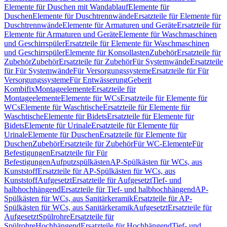
Elemente für Duschen mit Wandablauf
Elemente für
Duschen
Elemente für Duschtrennwände
Ersatzteile für Elemente für
Duschtrennwände
Elemente für Armaturen und Geräte
Ersatzteile für
Elemente für Armaturen und Geräte
Elemente für Waschmaschinen
und Geschirrspüler
Ersatzteile für Elemente für Waschmaschinen
und Geschirrspüler
Elemente für Konsollasten
Zubehör
Ersatzteile für
Zubehör
Zubehör
Ersatzteile für Zubehör
Für Systemwände
Ersatzteile
für Für Systemwände
Für Versorgungssysteme
Ersatzteile für Für
Versorgungssysteme
Für Entwässerung
Geberit
Kombifix
Montageelemente
Ersatzteile für
Montageelemente
Elemente für WCs
Ersatzteile für Elemente für
WCs
Elemente für Waschtische
Ersatzteile für Elemente für
Waschtische
Elemente für Bidets
Ersatzteile für Elemente für
Bidets
Elemente für Urinale
Ersatzteile für Elemente für
Urinale
Elemente für Duschen
Ersatzteile für Elemente für
Duschen
Zubehör
Ersatzteile für Zubehör
Für WC-Elemente
Für
Befestigungen
Ersatzteile für Für
Befestigungen
Aufputzspülkästen
AP-Spülkästen für WCs, aus
Kunststoff
Ersatzteile für AP-Spülkästen für WCs, aus
Kunststoff
Aufgesetzt
Ersatzteile für Aufgesetzt
Tief- und
halbhochhängend
Ersatzteile für Tief- und halbhochhängend
AP-
Spülkästen für WCs, aus Sanitärkeramik
Ersatzteile für AP-
Spülkästen für WCs, aus Sanitärkeramik
Aufgesetzt
Ersatzteile für
Aufgesetzt
Spülrohre
Ersatzteile für
Spülrohre
Hochhängend
Ersatzteile für Hochhängend
Tief- und