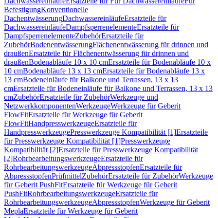
Dachwassereinläufe
Ersatzteile für Für Dachwassereinläufe
Für
Befestigung
Konventionelle
Dachentwässerung
Dachwassereinläufe
Ersatzteile für
Dachwassereinläufe
Dampfsperrenelemente
Ersatzteile für
Dampfsperrenelemente
Zubehör
Ersatzteile für
Zubehör
Bodenentwässerung
Flächenentwässerung für drinnen und
draußen
Ersatzteile für Flächenentwässerung für drinnen und
draußen
Bodenabläufe 10 x 10 cm
Ersatzteile für Bodenabläufe 10 x
10 cm
Bodenabläufe 13 x 13 cm
Ersatzteile für Bodenabläufe 13 x
13 cm
Bodeneinläufe für Balkone und Terrassen, 13 x 13
cm
Ersatzteile für Bodeneinläufe für Balkone und Terrassen, 13 x 13
cm
Zubehör
Ersatzteile für Zubehör
Werkzeuge und
Netzwerkkomponenten
Werkzeuge
Werkzeuge für Geberit
FlowFit
Ersatzteile für Werkzeuge für Geberit
FlowFit
Handpresswerkzeuge
Ersatzteile für
Handpresswerkzeuge
Presswerkzeuge Kompatibilität [1]
Ersatzteile
für Presswerkzeuge Kompatibilität [1]
Presswerkzeuge
Kompatibilität [2]
Ersatzteile für Presswerkzeuge Kompatibilität
[2]
Rohrbearbeitungswerkzeuge
Ersatzteile für
Rohrbearbeitungswerkzeuge
Abpressstopfen
Ersatzteile für
Abpressstopfen
Prüfmittel
Zubehör
Ersatzteile für Zubehör
Werkzeuge
für Geberit PushFit
Ersatzteile für Werkzeuge für Geberit
PushFit
Rohrbearbeitungswerkzeuge
Ersatzteile für
Rohrbearbeitungswerkzeuge
Abpressstopfen
Werkzeuge für Geberit
Mepla
Ersatzteile für Werkzeuge für Geberit