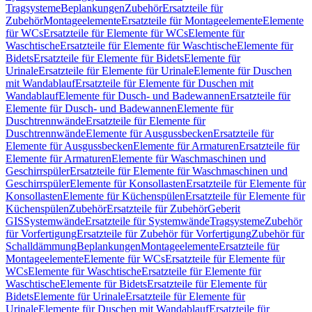
Tragsysteme
Beplankungen
Zubehör
Ersatzteile für
Zubehör
Montageelemente
Ersatzteile für Montageelemente
Elemente
für WCs
Ersatzteile für Elemente für WCs
Elemente für
Waschtische
Ersatzteile für Elemente für Waschtische
Elemente für
Bidets
Ersatzteile für Elemente für Bidets
Elemente für
Urinale
Ersatzteile für Elemente für Urinale
Elemente für Duschen
mit Wandablauf
Ersatzteile für Elemente für Duschen mit
Wandablauf
Elemente für Dusch- und Badewannen
Ersatzteile für
Elemente für Dusch- und Badewannen
Elemente für
Duschtrennwände
Ersatzteile für Elemente für
Duschtrennwände
Elemente für Ausgussbecken
Ersatzteile für
Elemente für Ausgussbecken
Elemente für Armaturen
Ersatzteile für
Elemente für Armaturen
Elemente für Waschmaschinen und
Geschirrspüler
Ersatzteile für Elemente für Waschmaschinen und
Geschirrspüler
Elemente für Konsollasten
Ersatzteile für Elemente für
Konsollasten
Elemente für Küchenspülen
Ersatzteile für Elemente für
Küchenspülen
Zubehör
Ersatzteile für Zubehör
Geberit
GIS
Systemwände
Ersatzteile für Systemwände
Tragsysteme
Zubehör
für Vorfertigung
Ersatzteile für Zubehör für Vorfertigung
Zubehör für
Schalldämmung
Beplankungen
Montageelemente
Ersatzteile für
Montageelemente
Elemente für WCs
Ersatzteile für Elemente für
WCs
Elemente für Waschtische
Ersatzteile für Elemente für
Waschtische
Elemente für Bidets
Ersatzteile für Elemente für
Bidets
Elemente für Urinale
Ersatzteile für Elemente für
Urinale
Elemente für Duschen mit Wandablauf
Ersatzteile für