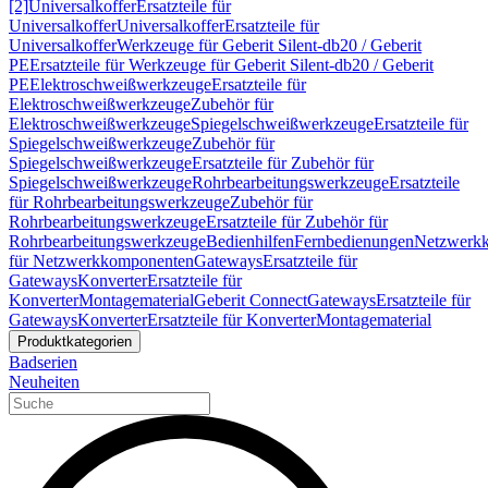
[2]
Universalkoffer
Ersatzteile für
Universalkoffer
Universalkoffer
Ersatzteile für
Universalkoffer
Werkzeuge für Geberit Silent-db20 / Geberit
PE
Ersatzteile für Werkzeuge für Geberit Silent-db20 / Geberit
PE
Elektroschweißwerkzeuge
Ersatzteile für
Elektroschweißwerkzeuge
Zubehör für
Elektroschweißwerkzeuge
Spiegelschweißwerkzeuge
Ersatzteile für
Spiegelschweißwerkzeuge
Zubehör für
Spiegelschweißwerkzeuge
Ersatzteile für Zubehör für
Spiegelschweißwerkzeuge
Rohrbearbeitungswerkzeuge
Ersatzteile
für Rohrbearbeitungswerkzeuge
Zubehör für
Rohrbearbeitungswerkzeuge
Ersatzteile für Zubehör für
Rohrbearbeitungswerkzeuge
Bedienhilfen
Fernbedienungen
Netzwerk
für Netzwerkkomponenten
Gateways
Ersatzteile für
Gateways
Konverter
Ersatzteile für
Konverter
Montagematerial
Geberit Connect
Gateways
Ersatzteile für
Gateways
Konverter
Ersatzteile für Konverter
Montagematerial
Produktkategorien
Badserien
Neuheiten