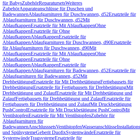
für Babys
Zubehör
Reparatursets
Weiteres
Zubehör
Apparateanschlüsse für Duschen und
Badewannen
Ablaufgarnituren für Duschwannen, d52
Ersatzteile für
Ablaufgarnituren für Duschwannen, d52
Mit
Ablaufkappen
Ersatzteile für Mit Ablaufkappen
Ohne
Ablaufkappen
Ersatzteile für Ohne
Ablaufkappen
Ablaufkappen
Ersatzteile für
Ablaufkappen
Ablaufgarnituren für Duschwannen, d90
Ersatzteile
für Ablaufgarnituren für Duschwannen, d90
Mit
Ablaufkappen
Ersatzteile für Mit Ablaufkappen
Ohne
Ablaufkappen
Ersatzteile für Ohne
Ablaufkappen
Ablaufkappen
Ersatzteile für
Ablaufkappen
Ablaufgarnituren für Badewannen, d52
Ersatzteile für
Ablaufgarnituren für Badewannen, d52
Mit
Drehbetätigung
Ersatzteile für Mit Drehbetätigung
Fertigbausets für
Drehbetätigung
Ersatzteile für Fertigbausets für Drehbetätigung
Mit
Drehbetätigung und Zulauf
Ersatzteile für Mit Drehbetätigung und
Zulauf
Fertigbausets für Drehbetätigung und Zulauf
Ersatzteile für
Fertigbausets für Drehbetätigung und Zulauf
Mit Druckbetätigung
PushControl
Ersatzteile für Mit Druckbetätigung PushControl
Mit
Ventilstopfen
Ersatzteile für Mit Ventilstopfen
Zubehör für
Ablaufgarnituren für
Badewannen
Anschlusssets
Ventilstopfen
Wasseranschlüsse
Installation
und Spülsysteme
Geberit Duofix
Systemwände
Ersatzteile für
Systemwände
Tragsysteme
Ersatzteile für