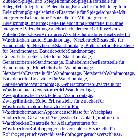
Zubehör
Spiegel und Spiegelschränke
Spiegel
Ersatzteile für
Spiegel
Mit integrierter Beleuchtung
Ersatzteile für Mit integrierter
Beleuchtung
Spiegelschränke
Ersatzteile für Spiegelschränke
Mit
integrierter Beleuchtung
Ersatzteile für Mit integrierter
Beleuchtung
Ohne integrierte Beleuchtung
Ersatzteile für Ohne
integrierte Beleuchtung
Zubehör
Lichtelemente
Griffe
Weiteres
Zubehör
Steckdosen
Armaturen
Waschtischarmaturen
Ersatzteile für
Waschtischarmaturen
Standmontage, Netzbetrieb
Ersatzteile für
Standmontage, Netzbetrieb
Standmontage, Batteriebetrieb
Ersatzteile
für Standmontage, Batteriebetrieb
Standmontage,
Generatorbetrieb
Ersatzteile für Standmontage,
Generatorbetrieb
Standmontage, Einhebelmischer
Ersatzteile für
Standmontage, Einhebelmischer
Wandmontage,
Netzbetrieb
Ersatzteile für Wandmontage, Netzbetrieb
Wandmontage,
Batteriebetrieb
Ersatzteile für Wandmontage,
Batteriebetrieb
Wandmontage, Generatorbetrieb
Ersatzteile für
Wandmontage, Generatorbetrieb
Wandmontage,
Zweigriffmischer
Ersatzteile für Wandmontage,
Zweigriffmischer
Zubehör
Ersatzteile für Zubehör
Für
Waschtischarmaturen
Ersatzteile für Für
Waschtischarmaturen
Apparateanschlüsse für Waschplatz,
Spülbecken, Geräte und Ausgussbecken
Ablaufgarnituren für
Waschbecken
Ersatzteile für Ablaufgarnituren für
Waschbecken
Rohrbogengeruchsverschlüsse
Ersatzteile für
Rohrbogengeruchsverschlüsse
Rohrbogengeruchsverschlüsse,