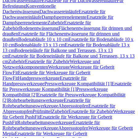
Dachwassereinläufe
Ersatzteile für Für Dachwassereinläufe
Für
Befestigung
Konventionelle
Dachentwässerung
Dachwassereinläufe
Ersatzteile für
Dachwassereinläufe
Dampfsperrenelemente
Ersatzteile für
Dampfsperrenelemente
Zubehör
Ersatzteile für
Zubehör
Bodenentwässerung
Flächenentwässerung für drinnen und
draußen
Ersatzteile für Flächenentwässerung für drinnen und
draußen
Bodenabläufe 10 x 10 cm
Ersatzteile für Bodenabläufe 10 x
10 cm
Bodenabläufe 13 x 13 cm
Ersatzteile für Bodenabläufe 13 x
13 cm
Bodeneinläufe für Balkone und Terrassen, 13 x 13
cm
Ersatzteile für Bodeneinläufe für Balkone und Terrassen, 13 x 13
cm
Zubehör
Ersatzteile für Zubehör
Werkzeuge und
Netzwerkkomponenten
Werkzeuge
Werkzeuge für Geberit
FlowFit
Ersatzteile für Werkzeuge für Geberit
FlowFit
Handpresswerkzeuge
Ersatzteile für
Handpresswerkzeuge
Presswerkzeuge Kompatibilität [1]
Ersatzteile
für Presswerkzeuge Kompatibilität [1]
Presswerkzeuge
Kompatibilität [2]
Ersatzteile für Presswerkzeuge Kompatibilität
[2]
Rohrbearbeitungswerkzeuge
Ersatzteile für
Rohrbearbeitungswerkzeuge
Abpressstopfen
Ersatzteile für
Abpressstopfen
Prüfmittel
Zubehör
Ersatzteile für Zubehör
Werkzeuge
für Geberit PushFit
Ersatzteile für Werkzeuge für Geberit
PushFit
Rohrbearbeitungswerkzeuge
Ersatzteile für
Rohrbearbeitungswerkzeuge
Abpressstopfen
Werkzeuge für Geberit
Mepla
Ersatzteile für Werkzeuge für Geberit