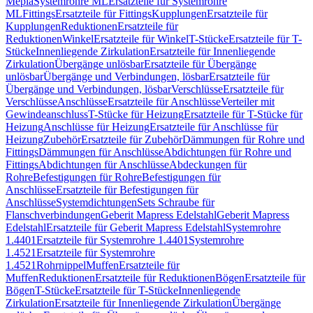
Mepla
Systemrohre ML
Ersatzteile für Systemrohre
ML
Fittings
Ersatzteile für Fittings
Kupplungen
Ersatzteile für
Kupplungen
Reduktionen
Ersatzteile für
Reduktionen
Winkel
Ersatzteile für Winkel
T-Stücke
Ersatzteile für T-
Stücke
Innenliegende Zirkulation
Ersatzteile für Innenliegende
Zirkulation
Übergänge unlösbar
Ersatzteile für Übergänge
unlösbar
Übergänge und Verbindungen, lösbar
Ersatzteile für
Übergänge und Verbindungen, lösbar
Verschlüsse
Ersatzteile für
Verschlüsse
Anschlüsse
Ersatzteile für Anschlüsse
Verteiler mit
Gewindeanschluss
T-Stücke für Heizung
Ersatzteile für T-Stücke für
Heizung
Anschlüsse für Heizung
Ersatzteile für Anschlüsse für
Heizung
Zubehör
Ersatzteile für Zubehör
Dämmungen für Rohre und
Fittings
Dämmungen für Anschlüsse
Abdichtungen für Rohre und
Fittings
Abdichtungen für Anschlüsse
Abdeckungen für
Rohre
Befestigungen für Rohre
Befestigungen für
Anschlüsse
Ersatzteile für Befestigungen für
Anschlüsse
Systemdichtungen
Sets Schraube für
Flanschverbindungen
Geberit Mapress Edelstahl
Geberit Mapress
Edelstahl
Ersatzteile für Geberit Mapress Edelstahl
Systemrohre
1.4401
Ersatzteile für Systemrohre 1.4401
Systemrohre
1.4521
Ersatzteile für Systemrohre
1.4521
Rohrnippel
Muffen
Ersatzteile für
Muffen
Reduktionen
Ersatzteile für Reduktionen
Bögen
Ersatzteile für
Bögen
T-Stücke
Ersatzteile für T-Stücke
Innenliegende
Zirkulation
Ersatzteile für Innenliegende Zirkulation
Übergänge