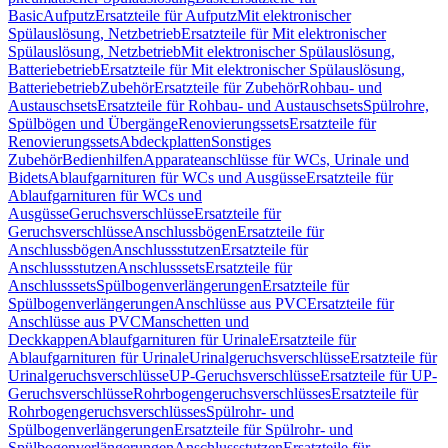
Basic
Aufputz
Ersatzteile für Aufputz
Mit elektronischer
Spülauslösung, Netzbetrieb
Ersatzteile für Mit elektronischer
Spülauslösung, Netzbetrieb
Mit elektronischer Spülauslösung,
Batteriebetrieb
Ersatzteile für Mit elektronischer Spülauslösung,
Batteriebetrieb
Zubehör
Ersatzteile für Zubehör
Rohbau- und
Austauschsets
Ersatzteile für Rohbau- und Austauschsets
Spülrohre,
Spülbögen und Übergänge
Renovierungssets
Ersatzteile für
Renovierungssets
Abdeckplatten
Sonstiges
Zubehör
Bedienhilfen
Apparateanschlüsse für WCs, Urinale und
Bidets
Ablaufgarnituren für WCs und Ausgüsse
Ersatzteile für
Ablaufgarnituren für WCs und
Ausgüsse
Geruchsverschlüsse
Ersatzteile für
Geruchsverschlüsse
Anschlussbögen
Ersatzteile für
Anschlussbögen
Anschlussstutzen
Ersatzteile für
Anschlussstutzen
Anschlusssets
Ersatzteile für
Anschlusssets
Spülbogenverlängerungen
Ersatzteile für
Spülbogenverlängerungen
Anschlüsse aus PVC
Ersatzteile für
Anschlüsse aus PVC
Manschetten und
Deckkappen
Ablaufgarnituren für Urinale
Ersatzteile für
Ablaufgarnituren für Urinale
Urinalgeruchsverschlüsse
Ersatzteile für
Urinalgeruchsverschlüsse
UP-Geruchsverschlüsse
Ersatzteile für UP-
Geruchsverschlüsse
Rohrbogengeruchsverschlüsses
Ersatzteile für
Rohrbogengeruchsverschlüsses
Spülrohr- und
Spülbogenverlängerungen
Ersatzteile für Spülrohr- und
Spülbogenverlängerungen
Anschlussstutzen
Ersatzteile für