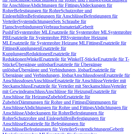
für Anschlüsse
Abdichtungen für Fittings
Abdeckungen für
Rohre
Befestigungen für Rohre
Schutzrohre und
Einlegehilfen
Befestigungen für Anschlüsse
Befestigungen für
Verteiler
Systemdichtungen
Sets Schraube für
Flanschverbindungen
Verbrauchsmaterial
Geberit
PushFit
Systemrohre ML
Ersatzteile für Systemrohre ML
Systemrohre
PB
Ersatzteile für Systemrohre PB
Systemrohre Heizung
ML
Ersatzteile für Systemrohre Heizung ML
Fittings
Ersatzteile für
Fittings
Kupplungen
Ersatzteile für
Kupplungen
Reduktionen
Ersatzteile für
Reduktionen
Winkel
Ersatzteile für Winkel
T-Stücke
Ersatzteile für T-
Stücke
Übergänge unlösbar
Ersatzteile für Übergänge
unlösbar
Übergänge und Verbindungen, lösbar
Ersatzteile für
Übergänge und Verbindungen, lösbar
Anschlussdosen
Ersatzteile für
Anschlussdosen
Anschlüsse
Ersatzteile für Anschlüsse
Verteiler mit
Steckanschluss
Ersatzteile für Verteiler mit Steckanschluss
Verteiler
mit Gewindeanschluss
Anschlüsse für Heizung
Ersatzteile für
Anschlüsse für Heizung
Zubehör
Ersatzteile für
Zubehör
Dämmungen für Rohre und Fittings
Dämmungen für
Anschlüsse
Abdichtungen für Rohre und Fittings
Abdichtungen für
Anschlüsse
Abdeckungen für Rohre
Befestigungen für
Rohre
Schutzrohre und Einlegehilfen
Befestigungen für
Anschlüsse
Ersatzteile für Befestigungen für
Anschlüsse
Befestigungen für Verteiler
Systemdichtungen
Geberit