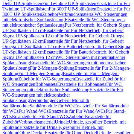
Delta UP-Spülkästen
Für Twinline UP-Spülkästen
Ersatzteile für Für
Twinline UP-Spülkästen
Für 300T UP-Spülkästen
Ersatzteile für Für
300T UP-Spülkästen
Zubehör
Verbrauchsmaterial
WC-Steuerungen
mit elektronischer Spülauslösung
Ersatzteile für WC-Steuerungen
mit elektronischer Spülauslösung
Für Netzbetrieb, für Geberit Sigma
UP-Spülkästen 12 cm
Ersatzteile für Für Netzbetrieb, für Geberit
Sigma UP-Spülkästen 12 cm
Für Netzbetrieb, für Geberit Omega
UP-Spülkästen 12 cm
Ersatzteile für Für Netzbetrieb, für Geberit
Omega UP-Spülkästen 12 cm
Für Batteriebetrieb, für Geberit Sigma
UP-Spülkästen 12 cm
Ersatzteile für Für Batteriebetrieb, für Geberit
Sigma UP-Spülkästen 12 cm
WC-Steuerungen mit pneumatischer
Spülauslösung
Ersatzteile für WC-Steuerungen mit pneumatischer
Spülauslösung
Für 2-Mengen-Spülung
Ersatzteile für Für 2-Mengen-
Spülung
Für 1-Mengen-Spülung
Ersatzteile für Für 1-Mengen-
Spülung
Zubehör für WC-Steuerungen
Ersatzteile für Zubehör für
WC-Steuerungen
Rohbausets
Ersatzteile für Rohbausets
Für WC-
Steuerungen mit elektronischer Spülauslösung
Ersatzteile für Für
WC-Steuerungen mit elektronischer
Spülauslösung
Verbindungen
Geberit Monolith
Sanitärmodule
Sanitärmodule für WCs
Ersatzteile für Sanitärmodule
für WCs
Für Wand-WCs
Ersatzteile für Für Wand-WCs
Für Stand-
WCs
Ersatzteile für Für Stand-WCs
Zubehör
Ersatzteile für
Zubehör
Verbrauchsmaterial
Urinale
Urinale, gespülter Betrieb, mit
Spülrand
Ersatzteile für Urinale, gespülter Betrieb, mit
Spülrand
Ohne Deckel
Ersatzteile für Ohne Deckel
Urinale, gespülter