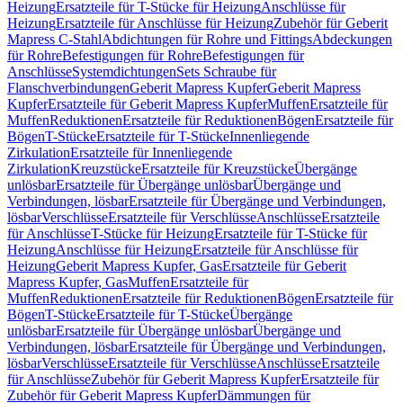
Heizung
Ersatzteile für T-Stücke für Heizung
Anschlüsse für
Heizung
Ersatzteile für Anschlüsse für Heizung
Zubehör für Geberit
Mapress C-Stahl
Abdichtungen für Rohre und Fittings
Abdeckungen
für Rohre
Befestigungen für Rohre
Befestigungen für
Anschlüsse
Systemdichtungen
Sets Schraube für
Flanschverbindungen
Geberit Mapress Kupfer
Geberit Mapress
Kupfer
Ersatzteile für Geberit Mapress Kupfer
Muffen
Ersatzteile für
Muffen
Reduktionen
Ersatzteile für Reduktionen
Bögen
Ersatzteile für
Bögen
T-Stücke
Ersatzteile für T-Stücke
Innenliegende
Zirkulation
Ersatzteile für Innenliegende
Zirkulation
Kreuzstücke
Ersatzteile für Kreuzstücke
Übergänge
unlösbar
Ersatzteile für Übergänge unlösbar
Übergänge und
Verbindungen, lösbar
Ersatzteile für Übergänge und Verbindungen,
lösbar
Verschlüsse
Ersatzteile für Verschlüsse
Anschlüsse
Ersatzteile
für Anschlüsse
T-Stücke für Heizung
Ersatzteile für T-Stücke für
Heizung
Anschlüsse für Heizung
Ersatzteile für Anschlüsse für
Heizung
Geberit Mapress Kupfer, Gas
Ersatzteile für Geberit
Mapress Kupfer, Gas
Muffen
Ersatzteile für
Muffen
Reduktionen
Ersatzteile für Reduktionen
Bögen
Ersatzteile für
Bögen
T-Stücke
Ersatzteile für T-Stücke
Übergänge
unlösbar
Ersatzteile für Übergänge unlösbar
Übergänge und
Verbindungen, lösbar
Ersatzteile für Übergänge und Verbindungen,
lösbar
Verschlüsse
Ersatzteile für Verschlüsse
Anschlüsse
Ersatzteile
für Anschlüsse
Zubehör für Geberit Mapress Kupfer
Ersatzteile für
Zubehör für Geberit Mapress Kupfer
Dämmungen für