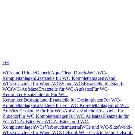
DE
WCs und Urinale
Geberit AquaClean Dusch-WCs
WC-
Komplettanlagen
Ersatzteile für WC-Komplettanlagen
Wand-
WCs
Ersatzteile für Wand-WCs
Stand-WCs
Ersatzteile für Stand-
WCs
WC-Aufsätze
Ersatzteile für WC-Aufsätze
Für WC-
Keramiken
Ersatzteile für Für WC-
Keramiken
Designplatten
Ersatzteile für Designplatten
Für WC-
Komplettanlagen
Ersatzteile für Für WC-Komplettanlagen
Für WC-
Aufsätze
Ersatzteile für Für WC-Aufsätze
Zubehör
Ersatzteile für
Zubehör
Für WC-Komplettanlagen
Für WC-Aufsätze
Ersatzteile für
Für WC-Aufsätze
Für WC-Aufsätze und WC-
Komplettanlagen
WCs
Verbrauchsmaterial
WCs und WC-Sitze
Wand-
WCs
Ersatzteile für Wand-WCs
Tiefspül-WCs
Ersatzteile für Tiefspül-