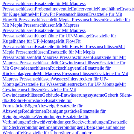
Pressanschlüssen
Ersatzteile für Mit Mapress
Pressanschlüssen
Probenahmeventile
Entleerventile
Kugelhähne
Ersatzt
für Kugelhähne
Mit FlowFit Pressanschlüssen
Ersatzteile für Mit
FlowFit Pressanschlüssen
Mit Mepla Pressanschlüssen
Ersatzteile für
Mit Mepla Pressanschlüssen
Mit Mapress
Pressanschlüssen
Ersatzteile für Mit Mapress
Pressanschlüssen
Kugelhähne für UP-Montage
Ersatzteile für
Kugelhähne für UP-Montage
Mit FlowFit
Pressanschlüssen
Ersatzteile für Mit FlowFit Pressanschlüssen
Mit
Mepla Pressanschlüssen
Ersatzteile für Mit Mepla
Pressanschlüssen
Mit Mapress Pressanschlüssen
Ersatzteile für Mit
Mapress Pressanschlüssen
Mit Gewindeanschlüssen
Ersatzteile für
Mit Gewindeanschlüssen
Rückschlagventile
Ersatzteile für
Rückschlagventile
Mit Mapress Pressanschlüssen
Ersatzteile für Mit
Mapress Pressanschlüssen
Wasserzählerstrecken für UP-
Montage
Ersatzteile für Wasserzählerstrecken für UP-Montage
Mit
Gewindeanschlüssen
Ersatzteile für Mit
Gewindeanschlüssen
Gebäude-Entwässerungssysteme
Geberit Silent-
db20
Rohre
Formstücke
Ersatzteile für
Formstücke
Bögen
Abzweige
Ersatzteile für
Abzweige
Reduktionen
Reinigungsstücke
Ersatzteile für
Reinigungsstücke
Verbindungen
Ersatzteile für
Verbindungen
Schweißverbindungen
Steckverbindungen
Ersatzteile
für Steckverbindungen
Spannverbindungen
Übergänge auf andere
Werkstoffe
Ersatzteile für Übergänge auf andere