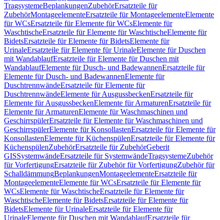
Tragsysteme
Beplankungen
Zubehör
Ersatzteile für
Zubehör
Montageelemente
Ersatzteile für Montageelemente
Elemente
für WCs
Ersatzteile für Elemente für WCs
Elemente für
Waschtische
Ersatzteile für Elemente für Waschtische
Elemente für
Bidets
Ersatzteile für Elemente für Bidets
Elemente für
Urinale
Ersatzteile für Elemente für Urinale
Elemente für Duschen
mit Wandablauf
Ersatzteile für Elemente für Duschen mit
Wandablauf
Elemente für Dusch- und Badewannen
Ersatzteile für
Elemente für Dusch- und Badewannen
Elemente für
Duschtrennwände
Ersatzteile für Elemente für
Duschtrennwände
Elemente für Ausgussbecken
Ersatzteile für
Elemente für Ausgussbecken
Elemente für Armaturen
Ersatzteile für
Elemente für Armaturen
Elemente für Waschmaschinen und
Geschirrspüler
Ersatzteile für Elemente für Waschmaschinen und
Geschirrspüler
Elemente für Konsollasten
Ersatzteile für Elemente für
Konsollasten
Elemente für Küchenspülen
Ersatzteile für Elemente für
Küchenspülen
Zubehör
Ersatzteile für Zubehör
Geberit
GIS
Systemwände
Ersatzteile für Systemwände
Tragsysteme
Zubehör
für Vorfertigung
Ersatzteile für Zubehör für Vorfertigung
Zubehör für
Schalldämmung
Beplankungen
Montageelemente
Ersatzteile für
Montageelemente
Elemente für WCs
Ersatzteile für Elemente für
WCs
Elemente für Waschtische
Ersatzteile für Elemente für
Waschtische
Elemente für Bidets
Ersatzteile für Elemente für
Bidets
Elemente für Urinale
Ersatzteile für Elemente für
Urinale
Elemente für Duschen mit Wandablauf
Ersatzteile für