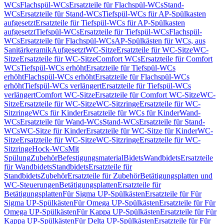
WCs
Flachspül-WCs
Ersatzteile für Flachspül-WCs
Stand-
WCs
Ersatzteile für Stand-WCs
Tiefspül-WCs für AP-Spülkasten
aufgesetzt
Ersatzteile für Tiefspül-WCs für AP-Spülkasten
aufgesetzt
Tiefspül-WCs
Ersatzteile für Tiefspül-WCs
Flachspül-
WCs
Ersatzteile für Flachspül-WCs
AP-Spülkästen für WCs, aus
Sanitärkeramik
Aufgesetzt
WC-Sitze
Ersatzteile für WC-Sitze
WC-
Sitze
Ersatzteile für WC-Sitze
Comfort WCs
Ersatzteile für Comfort
WCs
Tiefspül-WCs erhöht
Ersatzteile für Tiefspül-WCs
erhöht
Flachspül-WCs erhöht
Ersatzteile für Flachspül-WCs
erhöht
Tiefspül-WCs verlängert
Ersatzteile für Tiefspül-WCs
verlängert
Comfort WC-Sitze
Ersatzteile für Comfort WC-Sitze
WC-
Sitze
Ersatzteile für WC-Sitze
WC-Sitzringe
Ersatzteile für WC-
Sitzringe
WCs für Kinder
Ersatzteile für WCs für Kinder
Wand-
WCs
Ersatzteile für Wand-WCs
Stand-WCs
Ersatzteile für Stand-
WCs
WC-Sitze für Kinder
Ersatzteile für WC-Sitze für Kinder
WC-
Sitze
Ersatzteile für WC-Sitze
WC-Sitzringe
Ersatzteile für WC-
Sitzringe
Hock-WCs
Mit
Spülung
Zubehör
Befestigungsmaterial
Bidets
Wandbidets
Ersatzteile
für Wandbidets
Standbidets
Ersatzteile für
Standbidets
Zubehör
Ersatzteile für Zubehör
Betätigungsplatten und
WC-Steuerungen
Betätigungsplatten
Ersatzteile für
Betätigungsplatten
Für Sigma UP-Spülkästen
Ersatzteile für Für
Sigma UP-Spülkästen
Für Omega UP-Spülkästen
Ersatzteile für Für
Omega UP-Spülkästen
Für Kappa UP-Spülkästen
Ersatzteile für Für
Kappa UP-Spülkästen
Für Delta UP-Spülkästen
Ersatzteile für Für