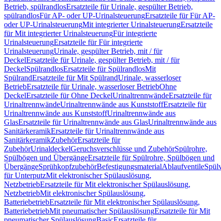
Betrieb, spülrandlos
Ersatzteile für Urinale, gespülter Betrieb,
spülrandlos
Für AP- oder UP-Urinalsteuerung
Ersatzteile für Für AP-
oder UP-Urinalsteuerung
Mit integrierter Urinalsteuerung
Ersatzteile
für Mit integrierter Urinalsteuerung
Für integrierte
Urinalsteuerung
Ersatzteile für Für integrierte
Urinalsteuerung
Urinale, gespülter Betrieb, mit / für
Deckel
Ersatzteile für Urinale, gespülter Betrieb, mit / für
Deckel
Spülrandlos
Ersatzteile für Spülrandlos
Mit
Spülrand
Ersatzteile für Mit Spülrand
Urinale, wasserloser
Betrieb
Ersatzteile für Urinale, wasserloser Betrieb
Ohne
Deckel
Ersatzteile für Ohne Deckel
Urinaltrennwände
Ersatzteile für
Urinaltrennwände
Urinaltrennwände aus Kunststoff
Ersatzteile für
Urinaltrennwände aus Kunststoff
Urinaltrennwände aus
Glas
Ersatzteile für Urinaltrennwände aus Glas
Urinaltrennwände aus
Sanitärkeramik
Ersatzteile für Urinaltrennwände aus
Sanitärkeramik
Zubehör
Ersatzteile für
Zubehör
Urinaldeckel
Geruchsverschlüsse und Zubehör
Spülrohre,
Spülbögen und Übergänge
Ersatzteile für Spülrohre, Spülbögen und
Übergänge
Sprühkopfzubehör
Befestigungsmaterial
Ablaufventile
Spülv
für Unterputz
Mit elektronischer Spülauslösung,
Netzbetrieb
Ersatzteile für Mit elektronischer Spülauslösung,
Netzbetrieb
Mit elektronischer Spülauslösung,
Batteriebetrieb
Ersatzteile für Mit elektronischer Spülauslösung,
Batteriebetrieb
Mit pneumatischer Spülauslösung
Ersatzteile für Mit
pneumatischer Spülauslösung
Basic
Ersatzteile für