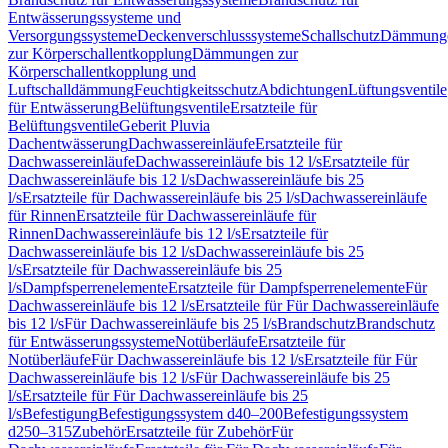
Entwässerungssysteme und
Versorgungssysteme
Deckenverschlusssysteme
Schallschutz
Dämmung
zur Körperschallentkopplung
Dämmungen zur
Körperschallentkopplung und
Luftschalldämmung
Feuchtigkeitsschutz
Abdichtungen
Lüftungsventile
für Entwässerung
Belüftungsventile
Ersatzteile für
Belüftungsventile
Geberit Pluvia
Dachentwässerung
Dachwassereinläufe
Ersatzteile für
Dachwassereinläufe
Dachwassereinläufe bis 12 l/s
Ersatzteile für
Dachwassereinläufe bis 12 l/s
Dachwassereinläufe bis 25
l/s
Ersatzteile für Dachwassereinläufe bis 25 l/s
Dachwassereinläufe
für Rinnen
Ersatzteile für Dachwassereinläufe für
Rinnen
Dachwassereinläufe bis 12 l/s
Ersatzteile für
Dachwassereinläufe bis 12 l/s
Dachwassereinläufe bis 25
l/s
Ersatzteile für Dachwassereinläufe bis 25
l/s
Dampfsperrenelemente
Ersatzteile für Dampfsperrenelemente
Für
Dachwassereinläufe bis 12 l/s
Ersatzteile für Für Dachwassereinläufe
bis 12 l/s
Für Dachwassereinläufe bis 25 l/s
Brandschutz
Brandschutz
für Entwässerungssysteme
Notüberläufe
Ersatzteile für
Notüberläufe
Für Dachwassereinläufe bis 12 l/s
Ersatzteile für Für
Dachwassereinläufe bis 12 l/s
Für Dachwassereinläufe bis 25
l/s
Ersatzteile für Für Dachwassereinläufe bis 25
l/s
Befestigung
Befestigungssystem d40–200
Befestigungssystem
d250–315
Zubehör
Ersatzteile für Zubehör
Für