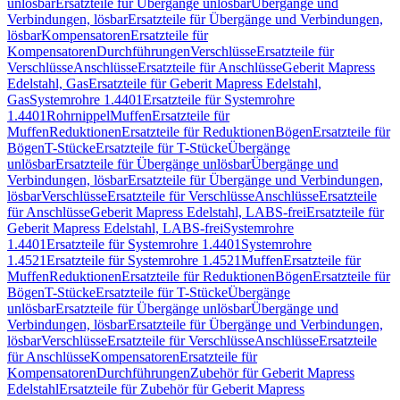
unlösbar
Ersatzteile für Übergänge unlösbar
Übergänge und
Verbindungen, lösbar
Ersatzteile für Übergänge und Verbindungen,
lösbar
Kompensatoren
Ersatzteile für
Kompensatoren
Durchführungen
Verschlüsse
Ersatzteile für
Verschlüsse
Anschlüsse
Ersatzteile für Anschlüsse
Geberit Mapress
Edelstahl, Gas
Ersatzteile für Geberit Mapress Edelstahl,
Gas
Systemrohre 1.4401
Ersatzteile für Systemrohre
1.4401
Rohrnippel
Muffen
Ersatzteile für
Muffen
Reduktionen
Ersatzteile für Reduktionen
Bögen
Ersatzteile für
Bögen
T-Stücke
Ersatzteile für T-Stücke
Übergänge
unlösbar
Ersatzteile für Übergänge unlösbar
Übergänge und
Verbindungen, lösbar
Ersatzteile für Übergänge und Verbindungen,
lösbar
Verschlüsse
Ersatzteile für Verschlüsse
Anschlüsse
Ersatzteile
für Anschlüsse
Geberit Mapress Edelstahl, LABS-frei
Ersatzteile für
Geberit Mapress Edelstahl, LABS-frei
Systemrohre
1.4401
Ersatzteile für Systemrohre 1.4401
Systemrohre
1.4521
Ersatzteile für Systemrohre 1.4521
Muffen
Ersatzteile für
Muffen
Reduktionen
Ersatzteile für Reduktionen
Bögen
Ersatzteile für
Bögen
T-Stücke
Ersatzteile für T-Stücke
Übergänge
unlösbar
Ersatzteile für Übergänge unlösbar
Übergänge und
Verbindungen, lösbar
Ersatzteile für Übergänge und Verbindungen,
lösbar
Verschlüsse
Ersatzteile für Verschlüsse
Anschlüsse
Ersatzteile
für Anschlüsse
Kompensatoren
Ersatzteile für
Kompensatoren
Durchführungen
Zubehör für Geberit Mapress
Edelstahl
Ersatzteile für Zubehör für Geberit Mapress