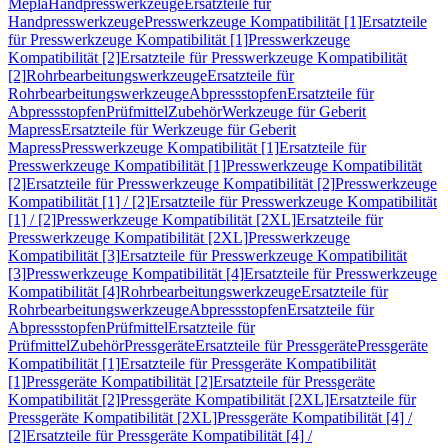
Mepla
Handpresswerkzeuge
Ersatzteile für
Handpresswerkzeuge
Presswerkzeuge Kompatibilität [1]
Ersatzteile
für Presswerkzeuge Kompatibilität [1]
Presswerkzeuge
Kompatibilität [2]
Ersatzteile für Presswerkzeuge Kompatibilität
[2]
Rohrbearbeitungswerkzeuge
Ersatzteile für
Rohrbearbeitungswerkzeuge
Abpressstopfen
Ersatzteile für
Abpressstopfen
Prüfmittel
Zubehör
Werkzeuge für Geberit
Mapress
Ersatzteile für Werkzeuge für Geberit
Mapress
Presswerkzeuge Kompatibilität [1]
Ersatzteile für
Presswerkzeuge Kompatibilität [1]
Presswerkzeuge Kompatibilität
[2]
Ersatzteile für Presswerkzeuge Kompatibilität [2]
Presswerkzeuge
Kompatibilität [1] / [2]
Ersatzteile für Presswerkzeuge Kompatibilität
[1] / [2]
Presswerkzeuge Kompatibilität [2XL]
Ersatzteile für
Presswerkzeuge Kompatibilität [2XL]
Presswerkzeuge
Kompatibilität [3]
Ersatzteile für Presswerkzeuge Kompatibilität
[3]
Presswerkzeuge Kompatibilität [4]
Ersatzteile für Presswerkzeuge
Kompatibilität [4]
Rohrbearbeitungswerkzeuge
Ersatzteile für
Rohrbearbeitungswerkzeuge
Abpressstopfen
Ersatzteile für
Abpressstopfen
Prüfmittel
Ersatzteile für
Prüfmittel
Zubehör
Pressgeräte
Ersatzteile für Pressgeräte
Pressgeräte
Kompatibilität [1]
Ersatzteile für Pressgeräte Kompatibilität
[1]
Pressgeräte Kompatibilität [2]
Ersatzteile für Pressgeräte
Kompatibilität [2]
Pressgeräte Kompatibilität [2XL]
Ersatzteile für
Pressgeräte Kompatibilität [2XL]
Pressgeräte Kompatibilität [4] /
[2]
Ersatzteile für Pressgeräte Kompatibilität [4] /