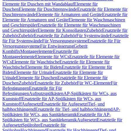
Elemente für Duschen mit Wandablauf
Elemente für
Duschen
Elemente für Duschtrennwände
Ersatzteile für Elemente für
Duschtrennwände
Elemente für Armaturen und Geräte
Ersatzteile für
Elemente für Armaturen und Geräte
Elemente für Waschmaschinen
und Geschirrspüler
Ersatzteile für Elemente für Waschmaschinen
und Geschirrspüler
Elemente für Konsollasten
Zubehör
Ersatzteile für
Zubehör
Zubehör
Ersatzteile für Zubehör
Für Systemwände
Ersatzteile
für Für Systemwände
Für Versorgungssysteme
Ersatzteile für Für
Versorgungssysteme
Für Entwässerung
Geberit
Kombifix
Montageelemente
Ersatzteile für
Montageelemente
Elemente für WCs
Ersatzteile für Elemente für
WCs
Elemente für Waschtische
Ersatzteile für Elemente für
Waschtische
Elemente für Bidets
Ersatzteile für Elemente für
Bidets
Elemente für Urinale
Ersatzteile für Elemente für
Urinale
Elemente für Duschen
Ersatzteile für Elemente für
Duschen
Zubehör
Ersatzteile für Zubehör
Für WC-Elemente
Für
Befestigungen
Ersatzteile für Für
Befestigungen
Aufputzspülkästen
AP-Spülkästen für WCs, aus
Kunststoff
Ersatzteile für AP-Spülkästen für WCs, aus
Kunststoff
Aufgesetzt
Ersatzteile für Aufgesetzt
Tief- und
halbhochhängend
Ersatzteile für Tief- und halbhochhängend
AP-
Spülkästen für WCs, aus Sanitärkeramik
Ersatzteile für AP-
Spülkästen für WCs, aus Sanitärkeramik
Aufgesetzt
Ersatzteile für
Aufgesetzt
Spülrohre
Ersatzteile für
Spülrohre
Hochhängend
Ersatzteile für Hochhängend
Tief- und