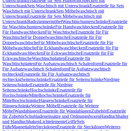
Unterschrank
Ersatzteile für Sets Handwaschbecken mit
Unterschrank
Sets Waschtisch mit Unterschrank
Ersatzteile für Sets
Waschtisch mit Unterschrank
Sets Möbelwaschtisch mit
Unterschrank
Ersatzteile für Sets Möbelwaschtisch mit
Unterschrank
Badezimmermöbel
Waschtischunterschränke
Ersatzteile
für Waschtischunterschränke
Für Handwaschbecken
Ersatzteile für
Für Handwaschbecken
Für Waschtische
Ersatzteile für Für
Waschtische
Für Doppelwaschtische
Ersatzteile für Für
Doppelwaschtische
Für Möbelwaschtische
Ersatzteile für Für
Möbelwaschtische
Für Eckhandwaschbecken
Ersatzteile für Für
Eckhandwaschbecken
Für Eckwaschtische
Ersatzteile für Für
Eckwaschtische
Waschtischplatten
Ersatzteile für
Waschtischplatten
Für Aufsatzwaschtisch Schalenform
Ersatzteile für
Für Aufsatzwaschtisch Schalenform
Für Aufsatzwaschtisch
rechteckig
Ersatzteile für Für Aufsatzwaschtisch
rechteckig
Seitenschränke
Ersatzteile für Seitenschränke
Niedrige
Seitenschränke
Ersatzteile für Niedrige
Seitenschränke
Hochschränke
Ersatzteile für
Hochschränke
Mittelhochschränke
Ersatzteile für
Mittelhochschränke
Hängeschränke
Ersatzteile für
Hängeschränke
Weitere Möbel
Ersatzteile für Weitere
Möbel
Wandablagen
Ersatzteile für Wandablagen
Zubehör
Ersatzteile
für Zubehör
Schubladeneinsätze und Ordnungsboxen
Handtuchhalter
und Handtuchhaken
Lichtelemente
Griffe
Sets
Füße
Magnettafeln
Steckdosen
Ersatzteile für Steckdosen
Weiteres