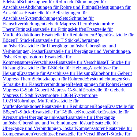
Edelstahl
Schutzkappen für Rohrende
Dämmungen für
Anschlüsse
Abdichtungen für Rohre und Fittings
Befestigungen für
Anschlüsse
Ersatzteile für Befestigungen für
Anschlüsse
Systemdichtungen
Sets Schraube für
Flanschverbindungen
Geberit Mapress Therm
Systemrohre
Therm
Fittings
Ersatzteile für Fittings
Muffen
Ersatzteile für
Muffen
Reduktionen
Ersatzteile für Reduktionen
Bögen
Ersatzteile für
Bögen
T-Stücke
Ersatzteile für T-Stücke
Übergänge
unlösbar
Ersatzteile für Übergänge unlösbar
Übergänge und
Verbindungen, lösbar
Ersatzteile für Übergänge und Verbindungen,
lösbar
Kompensatoren
Ersatzteile für
Kompensatoren
Verschlüsse
Ersatzteile für Verschlüsse
T-Stücke für
Heizung
Ersatzteile für T-Stücke für Heizung
Anschlüsse für
Heizung
Ersatzteile für Anschlüsse für Heizung
Zubehör für Geberit
Mapress Therm
Schutzkappen für Rohrende
Systemdichtungen
Sets
Schraube für Flanschverbindungen
Befestigungen für Rohre
Geberit
Mapress C-Stahl
Geberit Mapress C-Stahl
Ersatzteile für Geberit
Mapress C-Stahl
Systemrohre 1.0034
Systemrohre
1.0215
Rohrnippel
Muffen
Ersatzteile für
Muffen
Reduktionen
Ersatzteile für Reduktionen
Bögen
Ersatzteile für
Bögen
T-Stücke
Ersatzteile für T-Stücke
Kreuzstücke
Ersatzteile für
Kreuzstücke
Übergänge unlösbar
Ersatzteile für Übergänge
unlösbar
Übergänge und Verbindungen, lösbar
Ersatzteile für
Übergänge und Verbindungen, lösbar
Kompensatoren
Ersatzteile für
Kompensatoren
Verschlüsse
Ersatzteile für Verschlüsse
T-Stücke für