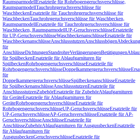
Raumsparmodell
Ersatzteile für Rohrbogengeruchsverschlüsse,
Raumsparmodell
Tauchrohrgeruchsverschlüsse für
Waschbecken
Ersatzteile für Tauchrohrgeruchsverschlüsse für
Waschbecken
Tauchrohrgeruchsverschlüsse für Waschbecken,
Raumsparmodell
Ersatzteile für Tauchrohrgeruchsverschlüsse für
Waschbecken, Raumsparmodell
UP-Geruchsverschlüsse
Ersatzteile
für UP-Geruchsverschlüsse
Waschbeckenanschlüsse
Ersatzteile für
Waschbeckenanschlüsse
Anschlussstutzen
Anschlussbögen
Abdeckung
für
Anschlüsse
Dichtungen
Standrohre
Verlängerungen
Betätigungen
Ablauf
für Spülbecken
Ersatzteile für Ablaufgarnituren für
Spülbecken
Rohrbogengeruchsverschlüsse
Ersatzteile für
Rohrbogengeruchsverschlüsse
Doppelkammergeruchsverschlüsse
Ersa
für
Doppelkammergeruchsverschlüsse
Spülbeckenanschlüsse
Ersatzteile
für Spülbeckenanschlüsse
Anschlussstutzen
Ersatzteile für
Anschlussstutzen
Zubehör
Ersatzteile für Zubehör
Ablaufgarnituren
für Geräte
Ersatzteile für Ablaufgarnituren für
Geräte
Rohrbogengeruchsverschlüsse
Ersatzteile für
Rohrbogengeruchsverschlüsse
UP-Geruchsverschlüsse
Ersatzteile für
UP-Geruchsverschlüsse
AP-Geruchsverschlüsse
Ersatzteile für AP-
Geruchsverschlüsse
Anschlüsse
Ersatzteile für
Anschlüsse
Zubehör
Ablaufgarnituren für Ausgussbecken
Ersatzteile
für Ablaufgarnituren für
Ausgussbecken
Geruchsverschlüsse
Ersatzteile für