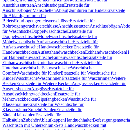
Anschlussstutzen
Anschlussbögen
Ersatzteile für
Anschlussbögen
Manschetten
Ablaufgarnituren für Bidets
Ersatzteile
für Ablaufgarnituren für
Bidets
Rohrbogengeruchsverschlüsse
Ersatzteile für
Rohrbogengeruchsverschlüsse
Anschlussstutzen
Anschlussbögen
Abde
für Waschtische
Doppelwaschtische
Ersatzteile für
Doppelwaschtische
Möbelwaschtische
Ersatzteile für
Möbelwaschtische
Aufsatzwaschtische
Ersatzteile für
Aufsatzwaschtische
Handwaschbecken
Ersatzteile für
Handwaschbecken
Aufsatzhandwaschbecken
Eckhandwaschbecken
H
für Halbeinbauwaschtische
Einbauwaschtische
Ersatzteile für
Einbauwaschtische
Unterbauwaschtische
Ersatzteile für
Unterbauwaschtische
Eckwaschtische
Waschtische
Comfort
Waschtische für Kinder
Ersatzteile für Waschtische für
Kinder
Waschtische
Waschrinnen
Ersatzteile für Waschrinnen
Weitere
Becken
Ersatzteile für Weitere Becken
Ausgussbecken
Ersatzteile für
Ausgussbecken
Ausgüsse
Ersatzteile für
Ausgüsse
Mehrzweckbecken
Ersatzteile für
Mehrzweckbecken
Gipsfangbecken
Waschtische für
Klassenräume
Ersatzteile für Waschtische für
Klassenräume
Zubehör
Säulen
Ersatzteile für
Säulen
Halbsäulen
Ersatzteile für
Halbsäulen
Zubehör
Ablaufkappen
Handtuchhalter
Befestigungsmateria
Waschtisch mit Unterschrank
Sets Handwaschbecken mit