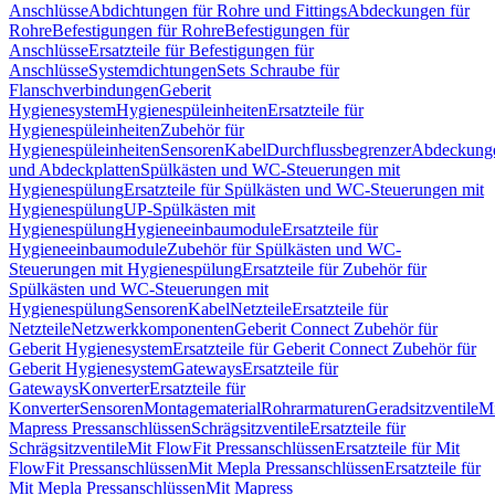
Anschlüsse
Abdichtungen für Rohre und Fittings
Abdeckungen für
Rohre
Befestigungen für Rohre
Befestigungen für
Anschlüsse
Ersatzteile für Befestigungen für
Anschlüsse
Systemdichtungen
Sets Schraube für
Flanschverbindungen
Geberit
Hygienesystem
Hygienespüleinheiten
Ersatzteile für
Hygienespüleinheiten
Zubehör für
Hygienespüleinheiten
Sensoren
Kabel
Durchflussbegrenzer
Abdeckung
und Abdeckplatten
Spülkästen und WC-Steuerungen mit
Hygienespülung
Ersatzteile für Spülkästen und WC-Steuerungen mit
Hygienespülung
UP-Spülkästen mit
Hygienespülung
Hygieneeinbaumodule
Ersatzteile für
Hygieneeinbaumodule
Zubehör für Spülkästen und WC-
Steuerungen mit Hygienespülung
Ersatzteile für Zubehör für
Spülkästen und WC-Steuerungen mit
Hygienespülung
Sensoren
Kabel
Netzteile
Ersatzteile für
Netzteile
Netzwerkkomponenten
Geberit Connect Zubehör für
Geberit Hygienesystem
Ersatzteile für Geberit Connect Zubehör für
Geberit Hygienesystem
Gateways
Ersatzteile für
Gateways
Konverter
Ersatzteile für
Konverter
Sensoren
Montagematerial
Rohrarmaturen
Geradsitzventile
Mi
Mapress Pressanschlüssen
Schrägsitzventile
Ersatzteile für
Schrägsitzventile
Mit FlowFit Pressanschlüssen
Ersatzteile für Mit
FlowFit Pressanschlüssen
Mit Mepla Pressanschlüssen
Ersatzteile für
Mit Mepla Pressanschlüssen
Mit Mapress