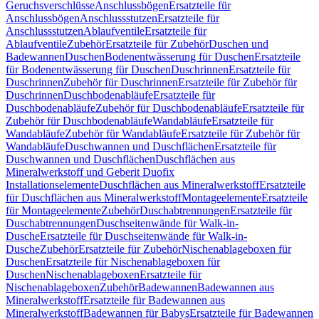
Geruchsverschlüsse
Anschlussbögen
Ersatzteile für
Anschlussbögen
Anschlussstutzen
Ersatzteile für
Anschlussstutzen
Ablaufventile
Ersatzteile für
Ablaufventile
Zubehör
Ersatzteile für Zubehör
Duschen und
Badewannen
Duschen
Bodenentwässerung für Duschen
Ersatzteile
für Bodenentwässerung für Duschen
Duschrinnen
Ersatzteile für
Duschrinnen
Zubehör für Duschrinnen
Ersatzteile für Zubehör für
Duschrinnen
Duschbodenabläufe
Ersatzteile für
Duschbodenabläufe
Zubehör für Duschbodenabläufe
Ersatzteile für
Zubehör für Duschbodenabläufe
Wandabläufe
Ersatzteile für
Wandabläufe
Zubehör für Wandabläufe
Ersatzteile für Zubehör für
Wandabläufe
Duschwannen und Duschflächen
Ersatzteile für
Duschwannen und Duschflächen
Duschflächen aus
Mineralwerkstoff und Geberit Duofix
Installationselemente
Duschflächen aus Mineralwerkstoff
Ersatzteile
für Duschflächen aus Mineralwerkstoff
Montageelemente
Ersatzteile
für Montageelemente
Zubehör
Duschabtrennungen
Ersatzteile für
Duschabtrennungen
Duschseitenwände für Walk-in-
Dusche
Ersatzteile für Duschseitenwände für Walk-in-
Dusche
Zubehör
Ersatzteile für Zubehör
Nischenablageboxen für
Duschen
Ersatzteile für Nischenablageboxen für
Duschen
Nischenablageboxen
Ersatzteile für
Nischenablageboxen
Zubehör
Badewannen
Badewannen aus
Mineralwerkstoff
Ersatzteile für Badewannen aus
Mineralwerkstoff
Badewannen für Babys
Ersatzteile für Badewannen