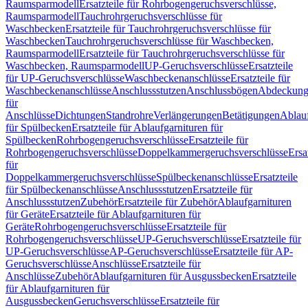
Raumsparmodell
Ersatzteile für Rohrbogengeruchsverschlüsse,
Raumsparmodell
Tauchrohrgeruchsverschlüsse für
Waschbecken
Ersatzteile für Tauchrohrgeruchsverschlüsse für
Waschbecken
Tauchrohrgeruchsverschlüsse für Waschbecken,
Raumsparmodell
Ersatzteile für Tauchrohrgeruchsverschlüsse für
Waschbecken, Raumsparmodell
UP-Geruchsverschlüsse
Ersatzteile
für UP-Geruchsverschlüsse
Waschbeckenanschlüsse
Ersatzteile für
Waschbeckenanschlüsse
Anschlussstutzen
Anschlussbögen
Abdeckung
für
Anschlüsse
Dichtungen
Standrohre
Verlängerungen
Betätigungen
Ablauf
für Spülbecken
Ersatzteile für Ablaufgarnituren für
Spülbecken
Rohrbogengeruchsverschlüsse
Ersatzteile für
Rohrbogengeruchsverschlüsse
Doppelkammergeruchsverschlüsse
Ersa
für
Doppelkammergeruchsverschlüsse
Spülbeckenanschlüsse
Ersatzteile
für Spülbeckenanschlüsse
Anschlussstutzen
Ersatzteile für
Anschlussstutzen
Zubehör
Ersatzteile für Zubehör
Ablaufgarnituren
für Geräte
Ersatzteile für Ablaufgarnituren für
Geräte
Rohrbogengeruchsverschlüsse
Ersatzteile für
Rohrbogengeruchsverschlüsse
UP-Geruchsverschlüsse
Ersatzteile für
UP-Geruchsverschlüsse
AP-Geruchsverschlüsse
Ersatzteile für AP-
Geruchsverschlüsse
Anschlüsse
Ersatzteile für
Anschlüsse
Zubehör
Ablaufgarnituren für Ausgussbecken
Ersatzteile
für Ablaufgarnituren für
Ausgussbecken
Geruchsverschlüsse
Ersatzteile für