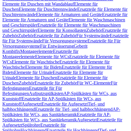
Elemente für Duschen mit Wandablauf
Elemente für
Duschen
Elemente für Duschtrennwände
Ersatzteile für Elemente für
Duschtrennwände
Elemente für Armaturen und Geräte
Ersatzteile für
Elemente für Armaturen und Geräte
Elemente für Waschmaschinen
und Geschirrspüler
Ersatzteile für Elemente für Waschmaschinen
und Geschirrspüler
Elemente für Konsollasten
Zubehör
Ersatzteile für
Zubehör
Zubehör
Ersatzteile für Zubehör
Für Systemwände
Ersatzteile
für Für Systemwände
Für Versorgungssysteme
Ersatzteile für Für
Versorgungssysteme
Für Entwässerung
Geberit
Kombifix
Montageelemente
Ersatzteile für
Montageelemente
Elemente für WCs
Ersatzteile für Elemente für
WCs
Elemente für Waschtische
Ersatzteile für Elemente für
Waschtische
Elemente für Bidets
Ersatzteile für Elemente für
Bidets
Elemente für Urinale
Ersatzteile für Elemente für
Urinale
Elemente für Duschen
Ersatzteile für Elemente für
Duschen
Zubehör
Ersatzteile für Zubehör
Für WC-Elemente
Für
Befestigungen
Ersatzteile für Für
Befestigungen
Aufputzspülkästen
AP-Spülkästen für WCs, aus
Kunststoff
Ersatzteile für AP-Spülkästen für WCs, aus
Kunststoff
Aufgesetzt
Ersatzteile für Aufgesetzt
Tief- und
halbhochhängend
Ersatzteile für Tief- und halbhochhängend
AP-
Spülkästen für WCs, aus Sanitärkeramik
Ersatzteile für AP-
Spülkästen für WCs, aus Sanitärkeramik
Aufgesetzt
Ersatzteile für
Aufgesetzt
Spülrohre
Ersatzteile für
Spülrohre
Hochhängend
Ersatzteile für Hochhängend
Tief- und