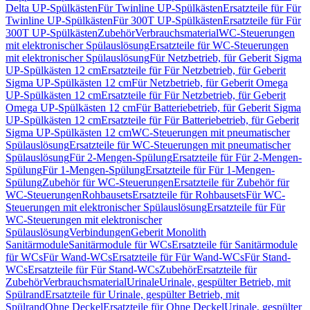
Delta UP-Spülkästen
Für Twinline UP-Spülkästen
Ersatzteile für Für
Twinline UP-Spülkästen
Für 300T UP-Spülkästen
Ersatzteile für Für
300T UP-Spülkästen
Zubehör
Verbrauchsmaterial
WC-Steuerungen
mit elektronischer Spülauslösung
Ersatzteile für WC-Steuerungen
mit elektronischer Spülauslösung
Für Netzbetrieb, für Geberit Sigma
UP-Spülkästen 12 cm
Ersatzteile für Für Netzbetrieb, für Geberit
Sigma UP-Spülkästen 12 cm
Für Netzbetrieb, für Geberit Omega
UP-Spülkästen 12 cm
Ersatzteile für Für Netzbetrieb, für Geberit
Omega UP-Spülkästen 12 cm
Für Batteriebetrieb, für Geberit Sigma
UP-Spülkästen 12 cm
Ersatzteile für Für Batteriebetrieb, für Geberit
Sigma UP-Spülkästen 12 cm
WC-Steuerungen mit pneumatischer
Spülauslösung
Ersatzteile für WC-Steuerungen mit pneumatischer
Spülauslösung
Für 2-Mengen-Spülung
Ersatzteile für Für 2-Mengen-
Spülung
Für 1-Mengen-Spülung
Ersatzteile für Für 1-Mengen-
Spülung
Zubehör für WC-Steuerungen
Ersatzteile für Zubehör für
WC-Steuerungen
Rohbausets
Ersatzteile für Rohbausets
Für WC-
Steuerungen mit elektronischer Spülauslösung
Ersatzteile für Für
WC-Steuerungen mit elektronischer
Spülauslösung
Verbindungen
Geberit Monolith
Sanitärmodule
Sanitärmodule für WCs
Ersatzteile für Sanitärmodule
für WCs
Für Wand-WCs
Ersatzteile für Für Wand-WCs
Für Stand-
WCs
Ersatzteile für Für Stand-WCs
Zubehör
Ersatzteile für
Zubehör
Verbrauchsmaterial
Urinale
Urinale, gespülter Betrieb, mit
Spülrand
Ersatzteile für Urinale, gespülter Betrieb, mit
Spülrand
Ohne Deckel
Ersatzteile für Ohne Deckel
Urinale, gespülter