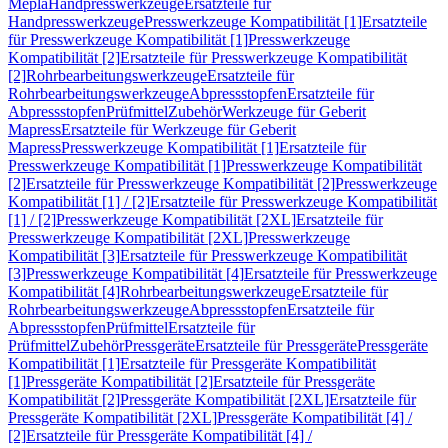
Mepla
Handpresswerkzeuge
Ersatzteile für
Handpresswerkzeuge
Presswerkzeuge Kompatibilität [1]
Ersatzteile
für Presswerkzeuge Kompatibilität [1]
Presswerkzeuge
Kompatibilität [2]
Ersatzteile für Presswerkzeuge Kompatibilität
[2]
Rohrbearbeitungswerkzeuge
Ersatzteile für
Rohrbearbeitungswerkzeuge
Abpressstopfen
Ersatzteile für
Abpressstopfen
Prüfmittel
Zubehör
Werkzeuge für Geberit
Mapress
Ersatzteile für Werkzeuge für Geberit
Mapress
Presswerkzeuge Kompatibilität [1]
Ersatzteile für
Presswerkzeuge Kompatibilität [1]
Presswerkzeuge Kompatibilität
[2]
Ersatzteile für Presswerkzeuge Kompatibilität [2]
Presswerkzeuge
Kompatibilität [1] / [2]
Ersatzteile für Presswerkzeuge Kompatibilität
[1] / [2]
Presswerkzeuge Kompatibilität [2XL]
Ersatzteile für
Presswerkzeuge Kompatibilität [2XL]
Presswerkzeuge
Kompatibilität [3]
Ersatzteile für Presswerkzeuge Kompatibilität
[3]
Presswerkzeuge Kompatibilität [4]
Ersatzteile für Presswerkzeuge
Kompatibilität [4]
Rohrbearbeitungswerkzeuge
Ersatzteile für
Rohrbearbeitungswerkzeuge
Abpressstopfen
Ersatzteile für
Abpressstopfen
Prüfmittel
Ersatzteile für
Prüfmittel
Zubehör
Pressgeräte
Ersatzteile für Pressgeräte
Pressgeräte
Kompatibilität [1]
Ersatzteile für Pressgeräte Kompatibilität
[1]
Pressgeräte Kompatibilität [2]
Ersatzteile für Pressgeräte
Kompatibilität [2]
Pressgeräte Kompatibilität [2XL]
Ersatzteile für
Pressgeräte Kompatibilität [2XL]
Pressgeräte Kompatibilität [4] /
[2]
Ersatzteile für Pressgeräte Kompatibilität [4] /