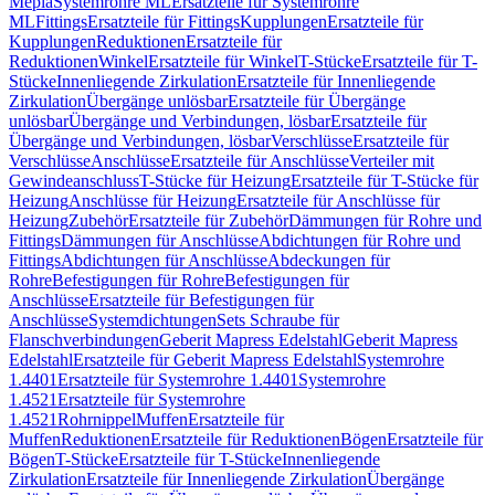
Mepla
Systemrohre ML
Ersatzteile für Systemrohre
ML
Fittings
Ersatzteile für Fittings
Kupplungen
Ersatzteile für
Kupplungen
Reduktionen
Ersatzteile für
Reduktionen
Winkel
Ersatzteile für Winkel
T-Stücke
Ersatzteile für T-
Stücke
Innenliegende Zirkulation
Ersatzteile für Innenliegende
Zirkulation
Übergänge unlösbar
Ersatzteile für Übergänge
unlösbar
Übergänge und Verbindungen, lösbar
Ersatzteile für
Übergänge und Verbindungen, lösbar
Verschlüsse
Ersatzteile für
Verschlüsse
Anschlüsse
Ersatzteile für Anschlüsse
Verteiler mit
Gewindeanschluss
T-Stücke für Heizung
Ersatzteile für T-Stücke für
Heizung
Anschlüsse für Heizung
Ersatzteile für Anschlüsse für
Heizung
Zubehör
Ersatzteile für Zubehör
Dämmungen für Rohre und
Fittings
Dämmungen für Anschlüsse
Abdichtungen für Rohre und
Fittings
Abdichtungen für Anschlüsse
Abdeckungen für
Rohre
Befestigungen für Rohre
Befestigungen für
Anschlüsse
Ersatzteile für Befestigungen für
Anschlüsse
Systemdichtungen
Sets Schraube für
Flanschverbindungen
Geberit Mapress Edelstahl
Geberit Mapress
Edelstahl
Ersatzteile für Geberit Mapress Edelstahl
Systemrohre
1.4401
Ersatzteile für Systemrohre 1.4401
Systemrohre
1.4521
Ersatzteile für Systemrohre
1.4521
Rohrnippel
Muffen
Ersatzteile für
Muffen
Reduktionen
Ersatzteile für Reduktionen
Bögen
Ersatzteile für
Bögen
T-Stücke
Ersatzteile für T-Stücke
Innenliegende
Zirkulation
Ersatzteile für Innenliegende Zirkulation
Übergänge