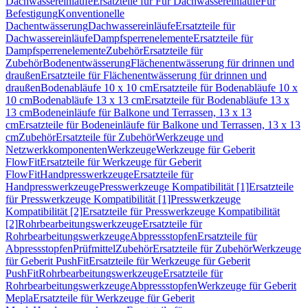
Dachwassereinläufe
Ersatzteile für Für Dachwassereinläufe
Für
Befestigung
Konventionelle
Dachentwässerung
Dachwassereinläufe
Ersatzteile für
Dachwassereinläufe
Dampfsperrenelemente
Ersatzteile für
Dampfsperrenelemente
Zubehör
Ersatzteile für
Zubehör
Bodenentwässerung
Flächenentwässerung für drinnen und
draußen
Ersatzteile für Flächenentwässerung für drinnen und
draußen
Bodenabläufe 10 x 10 cm
Ersatzteile für Bodenabläufe 10 x
10 cm
Bodenabläufe 13 x 13 cm
Ersatzteile für Bodenabläufe 13 x
13 cm
Bodeneinläufe für Balkone und Terrassen, 13 x 13
cm
Ersatzteile für Bodeneinläufe für Balkone und Terrassen, 13 x 13
cm
Zubehör
Ersatzteile für Zubehör
Werkzeuge und
Netzwerkkomponenten
Werkzeuge
Werkzeuge für Geberit
FlowFit
Ersatzteile für Werkzeuge für Geberit
FlowFit
Handpresswerkzeuge
Ersatzteile für
Handpresswerkzeuge
Presswerkzeuge Kompatibilität [1]
Ersatzteile
für Presswerkzeuge Kompatibilität [1]
Presswerkzeuge
Kompatibilität [2]
Ersatzteile für Presswerkzeuge Kompatibilität
[2]
Rohrbearbeitungswerkzeuge
Ersatzteile für
Rohrbearbeitungswerkzeuge
Abpressstopfen
Ersatzteile für
Abpressstopfen
Prüfmittel
Zubehör
Ersatzteile für Zubehör
Werkzeuge
für Geberit PushFit
Ersatzteile für Werkzeuge für Geberit
PushFit
Rohrbearbeitungswerkzeuge
Ersatzteile für
Rohrbearbeitungswerkzeuge
Abpressstopfen
Werkzeuge für Geberit
Mepla
Ersatzteile für Werkzeuge für Geberit