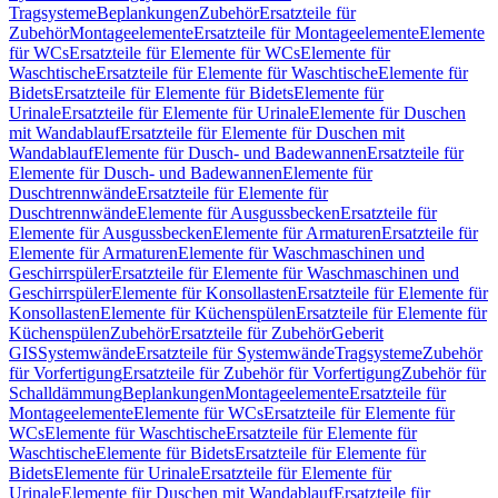
Tragsysteme
Beplankungen
Zubehör
Ersatzteile für
Zubehör
Montageelemente
Ersatzteile für Montageelemente
Elemente
für WCs
Ersatzteile für Elemente für WCs
Elemente für
Waschtische
Ersatzteile für Elemente für Waschtische
Elemente für
Bidets
Ersatzteile für Elemente für Bidets
Elemente für
Urinale
Ersatzteile für Elemente für Urinale
Elemente für Duschen
mit Wandablauf
Ersatzteile für Elemente für Duschen mit
Wandablauf
Elemente für Dusch- und Badewannen
Ersatzteile für
Elemente für Dusch- und Badewannen
Elemente für
Duschtrennwände
Ersatzteile für Elemente für
Duschtrennwände
Elemente für Ausgussbecken
Ersatzteile für
Elemente für Ausgussbecken
Elemente für Armaturen
Ersatzteile für
Elemente für Armaturen
Elemente für Waschmaschinen und
Geschirrspüler
Ersatzteile für Elemente für Waschmaschinen und
Geschirrspüler
Elemente für Konsollasten
Ersatzteile für Elemente für
Konsollasten
Elemente für Küchenspülen
Ersatzteile für Elemente für
Küchenspülen
Zubehör
Ersatzteile für Zubehör
Geberit
GIS
Systemwände
Ersatzteile für Systemwände
Tragsysteme
Zubehör
für Vorfertigung
Ersatzteile für Zubehör für Vorfertigung
Zubehör für
Schalldämmung
Beplankungen
Montageelemente
Ersatzteile für
Montageelemente
Elemente für WCs
Ersatzteile für Elemente für
WCs
Elemente für Waschtische
Ersatzteile für Elemente für
Waschtische
Elemente für Bidets
Ersatzteile für Elemente für
Bidets
Elemente für Urinale
Ersatzteile für Elemente für
Urinale
Elemente für Duschen mit Wandablauf
Ersatzteile für