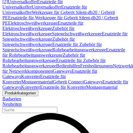
[2]
Universalkoffer
Ersatzteile für
Universalkoffer
Universalkoffer
Ersatzteile für
Universalkoffer
Werkzeuge für Geberit Silent-db20 / Geberit
PE
Ersatzteile für Werkzeuge für Geberit Silent-db20 / Geberit
PE
Elektroschweißwerkzeuge
Ersatzteile für
Elektroschweißwerkzeuge
Zubehör für
Elektroschweißwerkzeuge
Spiegelschweißwerkzeuge
Ersatzteile für
Spiegelschweißwerkzeuge
Zubehör für
Spiegelschweißwerkzeuge
Ersatzteile für Zubehör für
Spiegelschweißwerkzeuge
Rohrbearbeitungswerkzeuge
Ersatzteile
für Rohrbearbeitungswerkzeuge
Zubehör für
Rohrbearbeitungswerkzeuge
Ersatzteile für Zubehör für
Rohrbearbeitungswerkzeuge
Bedienhilfen
Fernbedienungen
Netzwerk
für Netzwerkkomponenten
Gateways
Ersatzteile für
Gateways
Konverter
Ersatzteile für
Konverter
Montagematerial
Geberit Connect
Gateways
Ersatzteile für
Gateways
Konverter
Ersatzteile für Konverter
Montagematerial
Produktkategorien
Badserien
Neuheiten