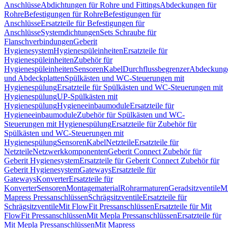
Anschlüsse
Abdichtungen für Rohre und Fittings
Abdeckungen für
Rohre
Befestigungen für Rohre
Befestigungen für
Anschlüsse
Ersatzteile für Befestigungen für
Anschlüsse
Systemdichtungen
Sets Schraube für
Flanschverbindungen
Geberit
Hygienesystem
Hygienespüleinheiten
Ersatzteile für
Hygienespüleinheiten
Zubehör für
Hygienespüleinheiten
Sensoren
Kabel
Durchflussbegrenzer
Abdeckung
und Abdeckplatten
Spülkästen und WC-Steuerungen mit
Hygienespülung
Ersatzteile für Spülkästen und WC-Steuerungen mit
Hygienespülung
UP-Spülkästen mit
Hygienespülung
Hygieneeinbaumodule
Ersatzteile für
Hygieneeinbaumodule
Zubehör für Spülkästen und WC-
Steuerungen mit Hygienespülung
Ersatzteile für Zubehör für
Spülkästen und WC-Steuerungen mit
Hygienespülung
Sensoren
Kabel
Netzteile
Ersatzteile für
Netzteile
Netzwerkkomponenten
Geberit Connect Zubehör für
Geberit Hygienesystem
Ersatzteile für Geberit Connect Zubehör für
Geberit Hygienesystem
Gateways
Ersatzteile für
Gateways
Konverter
Ersatzteile für
Konverter
Sensoren
Montagematerial
Rohrarmaturen
Geradsitzventile
Mi
Mapress Pressanschlüssen
Schrägsitzventile
Ersatzteile für
Schrägsitzventile
Mit FlowFit Pressanschlüssen
Ersatzteile für Mit
FlowFit Pressanschlüssen
Mit Mepla Pressanschlüssen
Ersatzteile für
Mit Mepla Pressanschlüssen
Mit Mapress