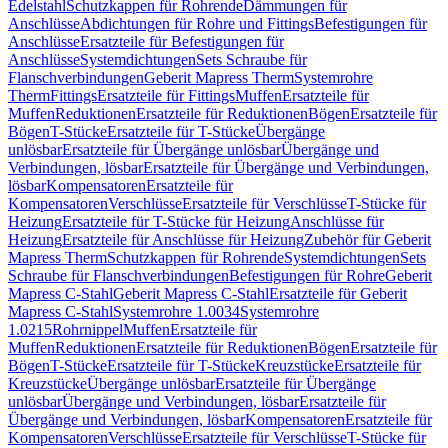
Edelstahl
Schutzkappen für Rohrende
Dämmungen für
Anschlüsse
Abdichtungen für Rohre und Fittings
Befestigungen für
Anschlüsse
Ersatzteile für Befestigungen für
Anschlüsse
Systemdichtungen
Sets Schraube für
Flanschverbindungen
Geberit Mapress Therm
Systemrohre
Therm
Fittings
Ersatzteile für Fittings
Muffen
Ersatzteile für
Muffen
Reduktionen
Ersatzteile für Reduktionen
Bögen
Ersatzteile für
Bögen
T-Stücke
Ersatzteile für T-Stücke
Übergänge
unlösbar
Ersatzteile für Übergänge unlösbar
Übergänge und
Verbindungen, lösbar
Ersatzteile für Übergänge und Verbindungen,
lösbar
Kompensatoren
Ersatzteile für
Kompensatoren
Verschlüsse
Ersatzteile für Verschlüsse
T-Stücke für
Heizung
Ersatzteile für T-Stücke für Heizung
Anschlüsse für
Heizung
Ersatzteile für Anschlüsse für Heizung
Zubehör für Geberit
Mapress Therm
Schutzkappen für Rohrende
Systemdichtungen
Sets
Schraube für Flanschverbindungen
Befestigungen für Rohre
Geberit
Mapress C-Stahl
Geberit Mapress C-Stahl
Ersatzteile für Geberit
Mapress C-Stahl
Systemrohre 1.0034
Systemrohre
1.0215
Rohrnippel
Muffen
Ersatzteile für
Muffen
Reduktionen
Ersatzteile für Reduktionen
Bögen
Ersatzteile für
Bögen
T-Stücke
Ersatzteile für T-Stücke
Kreuzstücke
Ersatzteile für
Kreuzstücke
Übergänge unlösbar
Ersatzteile für Übergänge
unlösbar
Übergänge und Verbindungen, lösbar
Ersatzteile für
Übergänge und Verbindungen, lösbar
Kompensatoren
Ersatzteile für
Kompensatoren
Verschlüsse
Ersatzteile für Verschlüsse
T-Stücke für