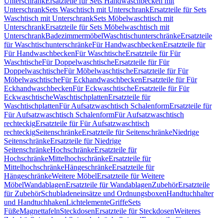
Unterschrank
Ersatzteile für Sets Handwaschbecken mit
Unterschrank
Sets Waschtisch mit Unterschrank
Ersatzteile für Sets
Waschtisch mit Unterschrank
Sets Möbelwaschtisch mit
Unterschrank
Ersatzteile für Sets Möbelwaschtisch mit
Unterschrank
Badezimmermöbel
Waschtischunterschränke
Ersatzteile
für Waschtischunterschränke
Für Handwaschbecken
Ersatzteile für
Für Handwaschbecken
Für Waschtische
Ersatzteile für Für
Waschtische
Für Doppelwaschtische
Ersatzteile für Für
Doppelwaschtische
Für Möbelwaschtische
Ersatzteile für Für
Möbelwaschtische
Für Eckhandwaschbecken
Ersatzteile für Für
Eckhandwaschbecken
Für Eckwaschtische
Ersatzteile für Für
Eckwaschtische
Waschtischplatten
Ersatzteile für
Waschtischplatten
Für Aufsatzwaschtisch Schalenform
Ersatzteile für
Für Aufsatzwaschtisch Schalenform
Für Aufsatzwaschtisch
rechteckig
Ersatzteile für Für Aufsatzwaschtisch
rechteckig
Seitenschränke
Ersatzteile für Seitenschränke
Niedrige
Seitenschränke
Ersatzteile für Niedrige
Seitenschränke
Hochschränke
Ersatzteile für
Hochschränke
Mittelhochschränke
Ersatzteile für
Mittelhochschränke
Hängeschränke
Ersatzteile für
Hängeschränke
Weitere Möbel
Ersatzteile für Weitere
Möbel
Wandablagen
Ersatzteile für Wandablagen
Zubehör
Ersatzteile
für Zubehör
Schubladeneinsätze und Ordnungsboxen
Handtuchhalter
und Handtuchhaken
Lichtelemente
Griffe
Sets
Füße
Magnettafeln
Steckdosen
Ersatzteile für Steckdosen
Weiteres