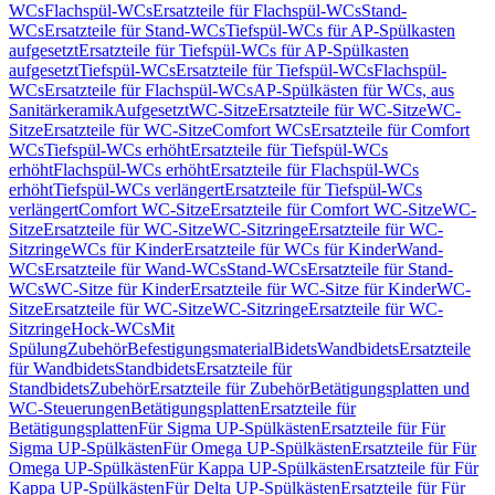
WCs
Flachspül-WCs
Ersatzteile für Flachspül-WCs
Stand-
WCs
Ersatzteile für Stand-WCs
Tiefspül-WCs für AP-Spülkasten
aufgesetzt
Ersatzteile für Tiefspül-WCs für AP-Spülkasten
aufgesetzt
Tiefspül-WCs
Ersatzteile für Tiefspül-WCs
Flachspül-
WCs
Ersatzteile für Flachspül-WCs
AP-Spülkästen für WCs, aus
Sanitärkeramik
Aufgesetzt
WC-Sitze
Ersatzteile für WC-Sitze
WC-
Sitze
Ersatzteile für WC-Sitze
Comfort WCs
Ersatzteile für Comfort
WCs
Tiefspül-WCs erhöht
Ersatzteile für Tiefspül-WCs
erhöht
Flachspül-WCs erhöht
Ersatzteile für Flachspül-WCs
erhöht
Tiefspül-WCs verlängert
Ersatzteile für Tiefspül-WCs
verlängert
Comfort WC-Sitze
Ersatzteile für Comfort WC-Sitze
WC-
Sitze
Ersatzteile für WC-Sitze
WC-Sitzringe
Ersatzteile für WC-
Sitzringe
WCs für Kinder
Ersatzteile für WCs für Kinder
Wand-
WCs
Ersatzteile für Wand-WCs
Stand-WCs
Ersatzteile für Stand-
WCs
WC-Sitze für Kinder
Ersatzteile für WC-Sitze für Kinder
WC-
Sitze
Ersatzteile für WC-Sitze
WC-Sitzringe
Ersatzteile für WC-
Sitzringe
Hock-WCs
Mit
Spülung
Zubehör
Befestigungsmaterial
Bidets
Wandbidets
Ersatzteile
für Wandbidets
Standbidets
Ersatzteile für
Standbidets
Zubehör
Ersatzteile für Zubehör
Betätigungsplatten und
WC-Steuerungen
Betätigungsplatten
Ersatzteile für
Betätigungsplatten
Für Sigma UP-Spülkästen
Ersatzteile für Für
Sigma UP-Spülkästen
Für Omega UP-Spülkästen
Ersatzteile für Für
Omega UP-Spülkästen
Für Kappa UP-Spülkästen
Ersatzteile für Für
Kappa UP-Spülkästen
Für Delta UP-Spülkästen
Ersatzteile für Für