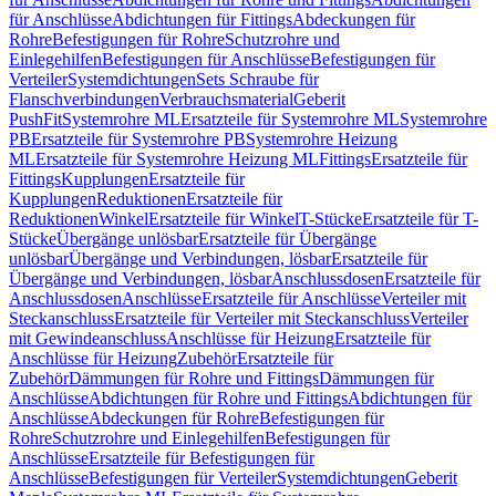
für Anschlüsse
Abdichtungen für Fittings
Abdeckungen für
Rohre
Befestigungen für Rohre
Schutzrohre und
Einlegehilfen
Befestigungen für Anschlüsse
Befestigungen für
Verteiler
Systemdichtungen
Sets Schraube für
Flanschverbindungen
Verbrauchsmaterial
Geberit
PushFit
Systemrohre ML
Ersatzteile für Systemrohre ML
Systemrohre
PB
Ersatzteile für Systemrohre PB
Systemrohre Heizung
ML
Ersatzteile für Systemrohre Heizung ML
Fittings
Ersatzteile für
Fittings
Kupplungen
Ersatzteile für
Kupplungen
Reduktionen
Ersatzteile für
Reduktionen
Winkel
Ersatzteile für Winkel
T-Stücke
Ersatzteile für T-
Stücke
Übergänge unlösbar
Ersatzteile für Übergänge
unlösbar
Übergänge und Verbindungen, lösbar
Ersatzteile für
Übergänge und Verbindungen, lösbar
Anschlussdosen
Ersatzteile für
Anschlussdosen
Anschlüsse
Ersatzteile für Anschlüsse
Verteiler mit
Steckanschluss
Ersatzteile für Verteiler mit Steckanschluss
Verteiler
mit Gewindeanschluss
Anschlüsse für Heizung
Ersatzteile für
Anschlüsse für Heizung
Zubehör
Ersatzteile für
Zubehör
Dämmungen für Rohre und Fittings
Dämmungen für
Anschlüsse
Abdichtungen für Rohre und Fittings
Abdichtungen für
Anschlüsse
Abdeckungen für Rohre
Befestigungen für
Rohre
Schutzrohre und Einlegehilfen
Befestigungen für
Anschlüsse
Ersatzteile für Befestigungen für
Anschlüsse
Befestigungen für Verteiler
Systemdichtungen
Geberit