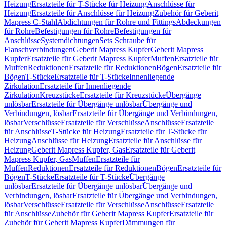
Heizung
Ersatzteile für T-Stücke für Heizung
Anschlüsse für
Heizung
Ersatzteile für Anschlüsse für Heizung
Zubehör für Geberit
Mapress C-Stahl
Abdichtungen für Rohre und Fittings
Abdeckungen
für Rohre
Befestigungen für Rohre
Befestigungen für
Anschlüsse
Systemdichtungen
Sets Schraube für
Flanschverbindungen
Geberit Mapress Kupfer
Geberit Mapress
Kupfer
Ersatzteile für Geberit Mapress Kupfer
Muffen
Ersatzteile für
Muffen
Reduktionen
Ersatzteile für Reduktionen
Bögen
Ersatzteile für
Bögen
T-Stücke
Ersatzteile für T-Stücke
Innenliegende
Zirkulation
Ersatzteile für Innenliegende
Zirkulation
Kreuzstücke
Ersatzteile für Kreuzstücke
Übergänge
unlösbar
Ersatzteile für Übergänge unlösbar
Übergänge und
Verbindungen, lösbar
Ersatzteile für Übergänge und Verbindungen,
lösbar
Verschlüsse
Ersatzteile für Verschlüsse
Anschlüsse
Ersatzteile
für Anschlüsse
T-Stücke für Heizung
Ersatzteile für T-Stücke für
Heizung
Anschlüsse für Heizung
Ersatzteile für Anschlüsse für
Heizung
Geberit Mapress Kupfer, Gas
Ersatzteile für Geberit
Mapress Kupfer, Gas
Muffen
Ersatzteile für
Muffen
Reduktionen
Ersatzteile für Reduktionen
Bögen
Ersatzteile für
Bögen
T-Stücke
Ersatzteile für T-Stücke
Übergänge
unlösbar
Ersatzteile für Übergänge unlösbar
Übergänge und
Verbindungen, lösbar
Ersatzteile für Übergänge und Verbindungen,
lösbar
Verschlüsse
Ersatzteile für Verschlüsse
Anschlüsse
Ersatzteile
für Anschlüsse
Zubehör für Geberit Mapress Kupfer
Ersatzteile für
Zubehör für Geberit Mapress Kupfer
Dämmungen für