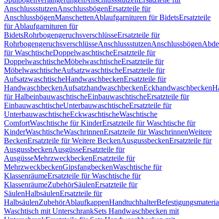
Anschlussstutzen
Anschlussbögen
Ersatzteile für
Anschlussbögen
Manschetten
Ablaufgarnituren für Bidets
Ersatzteile
für Ablaufgarnituren für
Bidets
Rohrbogengeruchsverschlüsse
Ersatzteile für
Rohrbogengeruchsverschlüsse
Anschlussstutzen
Anschlussbögen
Abde
für Waschtische
Doppelwaschtische
Ersatzteile für
Doppelwaschtische
Möbelwaschtische
Ersatzteile für
Möbelwaschtische
Aufsatzwaschtische
Ersatzteile für
Aufsatzwaschtische
Handwaschbecken
Ersatzteile für
Handwaschbecken
Aufsatzhandwaschbecken
Eckhandwaschbecken
H
für Halbeinbauwaschtische
Einbauwaschtische
Ersatzteile für
Einbauwaschtische
Unterbauwaschtische
Ersatzteile für
Unterbauwaschtische
Eckwaschtische
Waschtische
Comfort
Waschtische für Kinder
Ersatzteile für Waschtische für
Kinder
Waschtische
Waschrinnen
Ersatzteile für Waschrinnen
Weitere
Becken
Ersatzteile für Weitere Becken
Ausgussbecken
Ersatzteile für
Ausgussbecken
Ausgüsse
Ersatzteile für
Ausgüsse
Mehrzweckbecken
Ersatzteile für
Mehrzweckbecken
Gipsfangbecken
Waschtische für
Klassenräume
Ersatzteile für Waschtische für
Klassenräume
Zubehör
Säulen
Ersatzteile für
Säulen
Halbsäulen
Ersatzteile für
Halbsäulen
Zubehör
Ablaufkappen
Handtuchhalter
Befestigungsmateria
Waschtisch mit Unterschrank
Sets Handwaschbecken mit