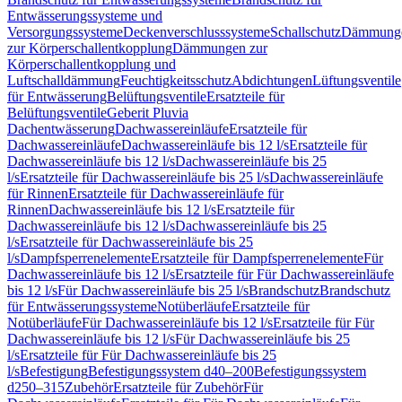
Entwässerungssysteme und
Versorgungssysteme
Deckenverschlusssysteme
Schallschutz
Dämmung
zur Körperschallentkopplung
Dämmungen zur
Körperschallentkopplung und
Luftschalldämmung
Feuchtigkeitsschutz
Abdichtungen
Lüftungsventile
für Entwässerung
Belüftungsventile
Ersatzteile für
Belüftungsventile
Geberit Pluvia
Dachentwässerung
Dachwassereinläufe
Ersatzteile für
Dachwassereinläufe
Dachwassereinläufe bis 12 l/s
Ersatzteile für
Dachwassereinläufe bis 12 l/s
Dachwassereinläufe bis 25
l/s
Ersatzteile für Dachwassereinläufe bis 25 l/s
Dachwassereinläufe
für Rinnen
Ersatzteile für Dachwassereinläufe für
Rinnen
Dachwassereinläufe bis 12 l/s
Ersatzteile für
Dachwassereinläufe bis 12 l/s
Dachwassereinläufe bis 25
l/s
Ersatzteile für Dachwassereinläufe bis 25
l/s
Dampfsperrenelemente
Ersatzteile für Dampfsperrenelemente
Für
Dachwassereinläufe bis 12 l/s
Ersatzteile für Für Dachwassereinläufe
bis 12 l/s
Für Dachwassereinläufe bis 25 l/s
Brandschutz
Brandschutz
für Entwässerungssysteme
Notüberläufe
Ersatzteile für
Notüberläufe
Für Dachwassereinläufe bis 12 l/s
Ersatzteile für Für
Dachwassereinläufe bis 12 l/s
Für Dachwassereinläufe bis 25
l/s
Ersatzteile für Für Dachwassereinläufe bis 25
l/s
Befestigung
Befestigungssystem d40–200
Befestigungssystem
d250–315
Zubehör
Ersatzteile für Zubehör
Für