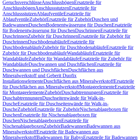
Geruchsverschlüsse
Anschlussbögen
Ersatzteile für
Anschlussbögen
Anschlussstutzen
Ersatzteile für
Anschlussstutzen
Ablaufventile
Ersatzteile für
Ablaufventile
Zubehör
Ersatzteile für Zubehör
Duschen und
Badewannen
Duschen
Bodenentwässerung für Duschen
Ersatzteile
für Bodenentwässerung für Duschen
Duschrinnen
Ersatzteile für
Duschrinnen
Zubehör für Duschrinnen
Ersatzteile für Zubehör für
Duschrinnen
Duschbodenabläufe
Ersatzteile für
Duschbodenabläufe
Zubehör für Duschbodenabläufe
Ersatzteile für
Zubehör für Duschbodenabläufe
Wandabläufe
Ersatzteile für
Wandabläufe
Zubehör für Wandabläufe
Ersatzteile für Zubehör für
Wandabläufe
Duschwannen und Duschflächen
Ersatzteile für
Duschwannen und Duschflächen
Duschflächen aus
Mineralwerkstoff und Geberit Duofix
Installationselemente
Duschflächen aus Mineralwerkstoff
Ersatzteile
für Duschflächen aus Mineralwerkstoff
Montageelemente
Ersatzteile
für Montageelemente
Zubehör
Duschabtrennungen
Ersatzteile für
Duschabtrennungen
Duschseitenwände für Walk-in-
Dusche
Ersatzteile für Duschseitenwände für Walk-in-
Dusche
Zubehör
Ersatzteile für Zubehör
Nischenablageboxen für
Duschen
Ersatzteile für Nischenablageboxen für
Duschen
Nischenablageboxen
Ersatzteile für
Nischenablageboxen
Zubehör
Badewannen
Badewannen aus
Mineralwerkstoff
Ersatzteile für Badewannen aus
Mineralwerkstoff
Badewannen für Babys
Ersatzteile für Badewannen