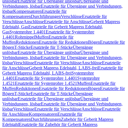
unlösbar
Ersatzteile für Übergänge unlösbar
Übergänge und
Verbindungen, lösbar
Ersatzteile für Übergänge und Verbindungen,
lösbar
Kompensatoren
Ersatzteile für
Kompensatoren
Durchführungen
Verschlüsse
Ersatzteile für
Verschlüsse
Anschlüsse
Ersatzteile für Anschlüsse
Geberit Mapress
Edelstahl, Gas
Ersatzteile für Geberit Mapress Edelstahl,
Gas
Systemrohre 1.4401
Ersatzteile für Systemrohre
1.4401
Rohrnippel
Muffen
Ersatzteile für
Muffen
Reduktionen
Ersatzteile für Reduktionen
Bögen
Ersatzteile für
Bögen
T-Stücke
Ersatzteile für T-Stücke
Übergänge
unlösbar
Ersatzteile für Übergänge unlösbar
Übergänge und
Verbindungen, lösbar
Ersatzteile für Übergänge und Verbindungen,
lösbar
Verschlüsse
Ersatzteile für Verschlüsse
Anschlüsse
Ersatzteile
für Anschlüsse
Geberit Mapress Edelstahl, LABS-frei
Ersatzteile für
Geberit Mapress Edelstahl, LABS-frei
Systemrohre
1.4401
Ersatzteile für Systemrohre 1.4401
Systemrohre
1.4521
Ersatzteile für Systemrohre 1.4521
Muffen
Ersatzteile für
Muffen
Reduktionen
Ersatzteile für Reduktionen
Bögen
Ersatzteile für
Bögen
T-Stücke
Ersatzteile für T-Stücke
Übergänge
unlösbar
Ersatzteile für Übergänge unlösbar
Übergänge und
Verbindungen, lösbar
Ersatzteile für Übergänge und Verbindungen,
lösbar
Verschlüsse
Ersatzteile für Verschlüsse
Anschlüsse
Ersatzteile
für Anschlüsse
Kompensatoren
Ersatzteile für
Kompensatoren
Durchführungen
Zubehör für Geberit Mapress
Edelstahl
Ersatzteile für Zubehör für Geberit Mapress