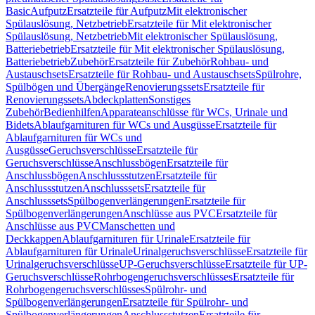
Basic
Aufputz
Ersatzteile für Aufputz
Mit elektronischer
Spülauslösung, Netzbetrieb
Ersatzteile für Mit elektronischer
Spülauslösung, Netzbetrieb
Mit elektronischer Spülauslösung,
Batteriebetrieb
Ersatzteile für Mit elektronischer Spülauslösung,
Batteriebetrieb
Zubehör
Ersatzteile für Zubehör
Rohbau- und
Austauschsets
Ersatzteile für Rohbau- und Austauschsets
Spülrohre,
Spülbögen und Übergänge
Renovierungssets
Ersatzteile für
Renovierungssets
Abdeckplatten
Sonstiges
Zubehör
Bedienhilfen
Apparateanschlüsse für WCs, Urinale und
Bidets
Ablaufgarnituren für WCs und Ausgüsse
Ersatzteile für
Ablaufgarnituren für WCs und
Ausgüsse
Geruchsverschlüsse
Ersatzteile für
Geruchsverschlüsse
Anschlussbögen
Ersatzteile für
Anschlussbögen
Anschlussstutzen
Ersatzteile für
Anschlussstutzen
Anschlusssets
Ersatzteile für
Anschlusssets
Spülbogenverlängerungen
Ersatzteile für
Spülbogenverlängerungen
Anschlüsse aus PVC
Ersatzteile für
Anschlüsse aus PVC
Manschetten und
Deckkappen
Ablaufgarnituren für Urinale
Ersatzteile für
Ablaufgarnituren für Urinale
Urinalgeruchsverschlüsse
Ersatzteile für
Urinalgeruchsverschlüsse
UP-Geruchsverschlüsse
Ersatzteile für UP-
Geruchsverschlüsse
Rohrbogengeruchsverschlüsses
Ersatzteile für
Rohrbogengeruchsverschlüsses
Spülrohr- und
Spülbogenverlängerungen
Ersatzteile für Spülrohr- und
Spülbogenverlängerungen
Anschlussstutzen
Ersatzteile für