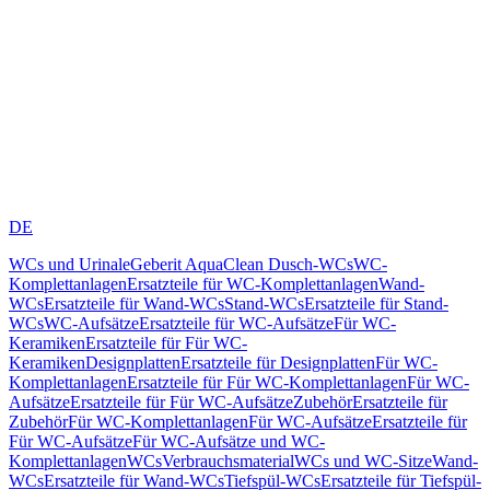
DE
WCs und Urinale
Geberit AquaClean Dusch-WCs
WC-
Komplettanlagen
Ersatzteile für WC-Komplettanlagen
Wand-
WCs
Ersatzteile für Wand-WCs
Stand-WCs
Ersatzteile für Stand-
WCs
WC-Aufsätze
Ersatzteile für WC-Aufsätze
Für WC-
Keramiken
Ersatzteile für Für WC-
Keramiken
Designplatten
Ersatzteile für Designplatten
Für WC-
Komplettanlagen
Ersatzteile für Für WC-Komplettanlagen
Für WC-
Aufsätze
Ersatzteile für Für WC-Aufsätze
Zubehör
Ersatzteile für
Zubehör
Für WC-Komplettanlagen
Für WC-Aufsätze
Ersatzteile für
Für WC-Aufsätze
Für WC-Aufsätze und WC-
Komplettanlagen
WCs
Verbrauchsmaterial
WCs und WC-Sitze
Wand-
WCs
Ersatzteile für Wand-WCs
Tiefspül-WCs
Ersatzteile für Tiefspül-