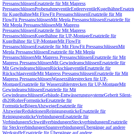
Pressanschlüssen
Ersatzteile für Mit Mapress
Pressanschlüssen
Probenahmeventile
Entleerventile
Kugelhähne
Ersatzt
für Kugelhähne
Mit FlowFit Pressanschlüssen
Ersatzteile für Mit
FlowFit Pressanschlüssen
Mit Mepla Pressanschlüssen
Ersatzteile für
Mit Mepla Pressanschlüssen
Mit Mapress
Pressanschlüssen
Ersatzteile für Mit Mapress
Pressanschlüssen
Kugelhähne für UP-Montage
Ersatzteile für
Kugelhähne für UP-Montage
Mit FlowFit
Pressanschlüssen
Ersatzteile für Mit FlowFit Pressanschlüssen
Mit
Mepla Pressanschlüssen
Ersatzteile für Mit Mepla
Pressanschlüssen
Mit Mapress Pressanschlüssen
Ersatzteile für Mit
Mapress Pressanschlüssen
Mit Gewindeanschlüssen
Ersatzteile für
Mit Gewindeanschlüssen
Rückschlagventile
Ersatzteile für
Rückschlagventile
Mit Mapress Pressanschlüssen
Ersatzteile für Mit
Mapress Pressanschlüssen
Wasserzählerstrecken für UP-
Montage
Ersatzteile für Wasserzählerstrecken für UP-Montage
Mit
Gewindeanschlüssen
Ersatzteile für Mit
Gewindeanschlüssen
Gebäude-Entwässerungssysteme
Geberit Silent-
db20
Rohre
Formstücke
Ersatzteile für
Formstücke
Bögen
Abzweige
Ersatzteile für
Abzweige
Reduktionen
Reinigungsstücke
Ersatzteile für
Reinigungsstücke
Verbindungen
Ersatzteile für
Verbindungen
Schweißverbindungen
Steckverbindungen
Ersatzteile
für Steckverbindungen
Spannverbindungen
Übergänge auf andere
Werkstoffe
Ersatzteile für Übergänge auf andere