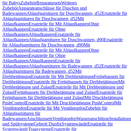
für Babys
Zubehör
Reparatursets
Weiteres
Zubehör
Apparateanschlüsse für Duschen und
Badewannen
Ablaufgarnituren für Duschwannen, d52
Ersatzteile für
Ablaufgarnituren für Duschwannen, d52
Mit
Ablaufkappen
Ersatzteile für Mit Ablaufkappen
Ohne
Ablaufkappen
Ersatzteile für Ohne
Ablaufkappen
Ablaufkappen
Ersatzteile für
Ablaufkappen
Ablaufgarnituren für Duschwannen, d90
Ersatzteile
für Ablaufgarnituren für Duschwannen, d90
Mit
Ablaufkappen
Ersatzteile für Mit Ablaufkappen
Ohne
Ablaufkappen
Ersatzteile für Ohne
Ablaufkappen
Ablaufkappen
Ersatzteile für
Ablaufkappen
Ablaufgarnituren für Badewannen, d52
Ersatzteile für
Ablaufgarnituren für Badewannen, d52
Mit
Drehbetätigung
Ersatzteile für Mit Drehbetätigung
Fertigbausets für
Drehbetätigung
Ersatzteile für Fertigbausets für Drehbetätigung
Mit
Drehbetätigung und Zulauf
Ersatzteile für Mit Drehbetätigung und
Zulauf
Fertigbausets für Drehbetätigung und Zulauf
Ersatzteile für
Fertigbausets für Drehbetätigung und Zulauf
Mit Druckbetätigung
PushControl
Ersatzteile für Mit Druckbetätigung PushControl
Mit
Ventilstopfen
Ersatzteile für Mit Ventilstopfen
Zubehör für
Ablaufgarnituren für
Badewannen
Anschlusssets
Ventilstopfen
Wasseranschlüsse
Installation
und Spülsysteme
Geberit Duofix
Systemwände
Ersatzteile für
Systemwände
Tragsysteme
Ersatzteile für