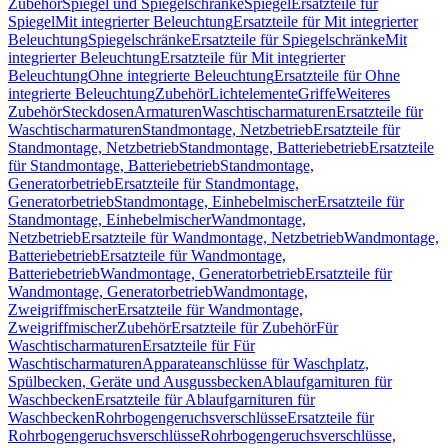
Zubehör
Spiegel und Spiegelschränke
Spiegel
Ersatzteile für
Spiegel
Mit integrierter Beleuchtung
Ersatzteile für Mit integrierter
Beleuchtung
Spiegelschränke
Ersatzteile für Spiegelschränke
Mit
integrierter Beleuchtung
Ersatzteile für Mit integrierter
Beleuchtung
Ohne integrierte Beleuchtung
Ersatzteile für Ohne
integrierte Beleuchtung
Zubehör
Lichtelemente
Griffe
Weiteres
Zubehör
Steckdosen
Armaturen
Waschtischarmaturen
Ersatzteile für
Waschtischarmaturen
Standmontage, Netzbetrieb
Ersatzteile für
Standmontage, Netzbetrieb
Standmontage, Batteriebetrieb
Ersatzteile
für Standmontage, Batteriebetrieb
Standmontage,
Generatorbetrieb
Ersatzteile für Standmontage,
Generatorbetrieb
Standmontage, Einhebelmischer
Ersatzteile für
Standmontage, Einhebelmischer
Wandmontage,
Netzbetrieb
Ersatzteile für Wandmontage, Netzbetrieb
Wandmontage,
Batteriebetrieb
Ersatzteile für Wandmontage,
Batteriebetrieb
Wandmontage, Generatorbetrieb
Ersatzteile für
Wandmontage, Generatorbetrieb
Wandmontage,
Zweigriffmischer
Ersatzteile für Wandmontage,
Zweigriffmischer
Zubehör
Ersatzteile für Zubehör
Für
Waschtischarmaturen
Ersatzteile für Für
Waschtischarmaturen
Apparateanschlüsse für Waschplatz,
Spülbecken, Geräte und Ausgussbecken
Ablaufgarnituren für
Waschbecken
Ersatzteile für Ablaufgarnituren für
Waschbecken
Rohrbogengeruchsverschlüsse
Ersatzteile für
Rohrbogengeruchsverschlüsse
Rohrbogengeruchsverschlüsse,