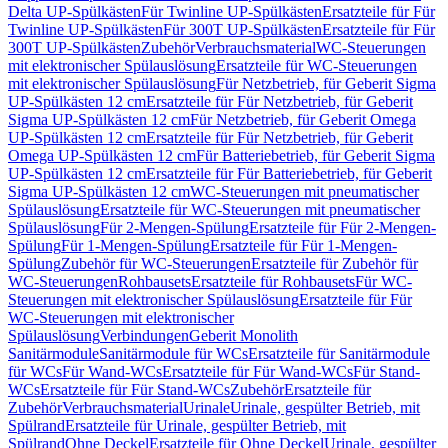
Delta UP-Spülkästen
Für Twinline UP-Spülkästen
Ersatzteile für Für
Twinline UP-Spülkästen
Für 300T UP-Spülkästen
Ersatzteile für Für
300T UP-Spülkästen
Zubehör
Verbrauchsmaterial
WC-Steuerungen
mit elektronischer Spülauslösung
Ersatzteile für WC-Steuerungen
mit elektronischer Spülauslösung
Für Netzbetrieb, für Geberit Sigma
UP-Spülkästen 12 cm
Ersatzteile für Für Netzbetrieb, für Geberit
Sigma UP-Spülkästen 12 cm
Für Netzbetrieb, für Geberit Omega
UP-Spülkästen 12 cm
Ersatzteile für Für Netzbetrieb, für Geberit
Omega UP-Spülkästen 12 cm
Für Batteriebetrieb, für Geberit Sigma
UP-Spülkästen 12 cm
Ersatzteile für Für Batteriebetrieb, für Geberit
Sigma UP-Spülkästen 12 cm
WC-Steuerungen mit pneumatischer
Spülauslösung
Ersatzteile für WC-Steuerungen mit pneumatischer
Spülauslösung
Für 2-Mengen-Spülung
Ersatzteile für Für 2-Mengen-
Spülung
Für 1-Mengen-Spülung
Ersatzteile für Für 1-Mengen-
Spülung
Zubehör für WC-Steuerungen
Ersatzteile für Zubehör für
WC-Steuerungen
Rohbausets
Ersatzteile für Rohbausets
Für WC-
Steuerungen mit elektronischer Spülauslösung
Ersatzteile für Für
WC-Steuerungen mit elektronischer
Spülauslösung
Verbindungen
Geberit Monolith
Sanitärmodule
Sanitärmodule für WCs
Ersatzteile für Sanitärmodule
für WCs
Für Wand-WCs
Ersatzteile für Für Wand-WCs
Für Stand-
WCs
Ersatzteile für Für Stand-WCs
Zubehör
Ersatzteile für
Zubehör
Verbrauchsmaterial
Urinale
Urinale, gespülter Betrieb, mit
Spülrand
Ersatzteile für Urinale, gespülter Betrieb, mit
Spülrand
Ohne Deckel
Ersatzteile für Ohne Deckel
Urinale, gespülter