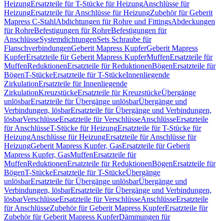
Heizung
Ersatzteile für T-Stücke für Heizung
Anschlüsse für
Heizung
Ersatzteile für Anschlüsse für Heizung
Zubehör für Geberit
Mapress C-Stahl
Abdichtungen für Rohre und Fittings
Abdeckungen
für Rohre
Befestigungen für Rohre
Befestigungen für
Anschlüsse
Systemdichtungen
Sets Schraube für
Flanschverbindungen
Geberit Mapress Kupfer
Geberit Mapress
Kupfer
Ersatzteile für Geberit Mapress Kupfer
Muffen
Ersatzteile für
Muffen
Reduktionen
Ersatzteile für Reduktionen
Bögen
Ersatzteile für
Bögen
T-Stücke
Ersatzteile für T-Stücke
Innenliegende
Zirkulation
Ersatzteile für Innenliegende
Zirkulation
Kreuzstücke
Ersatzteile für Kreuzstücke
Übergänge
unlösbar
Ersatzteile für Übergänge unlösbar
Übergänge und
Verbindungen, lösbar
Ersatzteile für Übergänge und Verbindungen,
lösbar
Verschlüsse
Ersatzteile für Verschlüsse
Anschlüsse
Ersatzteile
für Anschlüsse
T-Stücke für Heizung
Ersatzteile für T-Stücke für
Heizung
Anschlüsse für Heizung
Ersatzteile für Anschlüsse für
Heizung
Geberit Mapress Kupfer, Gas
Ersatzteile für Geberit
Mapress Kupfer, Gas
Muffen
Ersatzteile für
Muffen
Reduktionen
Ersatzteile für Reduktionen
Bögen
Ersatzteile für
Bögen
T-Stücke
Ersatzteile für T-Stücke
Übergänge
unlösbar
Ersatzteile für Übergänge unlösbar
Übergänge und
Verbindungen, lösbar
Ersatzteile für Übergänge und Verbindungen,
lösbar
Verschlüsse
Ersatzteile für Verschlüsse
Anschlüsse
Ersatzteile
für Anschlüsse
Zubehör für Geberit Mapress Kupfer
Ersatzteile für
Zubehör für Geberit Mapress Kupfer
Dämmungen für