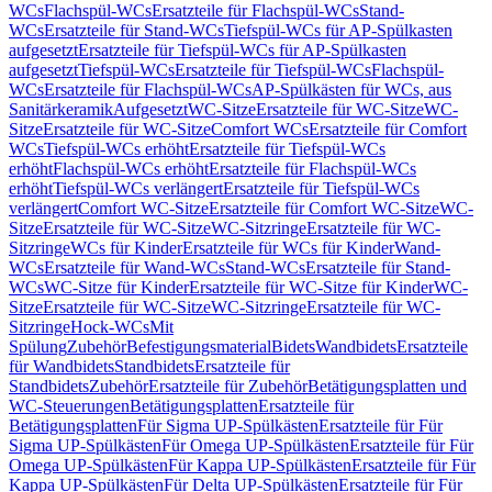
WCs
Flachspül-WCs
Ersatzteile für Flachspül-WCs
Stand-
WCs
Ersatzteile für Stand-WCs
Tiefspül-WCs für AP-Spülkasten
aufgesetzt
Ersatzteile für Tiefspül-WCs für AP-Spülkasten
aufgesetzt
Tiefspül-WCs
Ersatzteile für Tiefspül-WCs
Flachspül-
WCs
Ersatzteile für Flachspül-WCs
AP-Spülkästen für WCs, aus
Sanitärkeramik
Aufgesetzt
WC-Sitze
Ersatzteile für WC-Sitze
WC-
Sitze
Ersatzteile für WC-Sitze
Comfort WCs
Ersatzteile für Comfort
WCs
Tiefspül-WCs erhöht
Ersatzteile für Tiefspül-WCs
erhöht
Flachspül-WCs erhöht
Ersatzteile für Flachspül-WCs
erhöht
Tiefspül-WCs verlängert
Ersatzteile für Tiefspül-WCs
verlängert
Comfort WC-Sitze
Ersatzteile für Comfort WC-Sitze
WC-
Sitze
Ersatzteile für WC-Sitze
WC-Sitzringe
Ersatzteile für WC-
Sitzringe
WCs für Kinder
Ersatzteile für WCs für Kinder
Wand-
WCs
Ersatzteile für Wand-WCs
Stand-WCs
Ersatzteile für Stand-
WCs
WC-Sitze für Kinder
Ersatzteile für WC-Sitze für Kinder
WC-
Sitze
Ersatzteile für WC-Sitze
WC-Sitzringe
Ersatzteile für WC-
Sitzringe
Hock-WCs
Mit
Spülung
Zubehör
Befestigungsmaterial
Bidets
Wandbidets
Ersatzteile
für Wandbidets
Standbidets
Ersatzteile für
Standbidets
Zubehör
Ersatzteile für Zubehör
Betätigungsplatten und
WC-Steuerungen
Betätigungsplatten
Ersatzteile für
Betätigungsplatten
Für Sigma UP-Spülkästen
Ersatzteile für Für
Sigma UP-Spülkästen
Für Omega UP-Spülkästen
Ersatzteile für Für
Omega UP-Spülkästen
Für Kappa UP-Spülkästen
Ersatzteile für Für
Kappa UP-Spülkästen
Für Delta UP-Spülkästen
Ersatzteile für Für