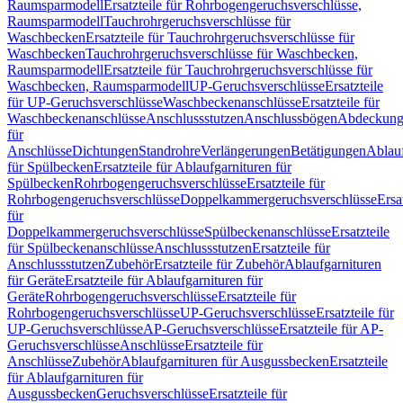
Raumsparmodell
Ersatzteile für Rohrbogengeruchsverschlüsse,
Raumsparmodell
Tauchrohrgeruchsverschlüsse für
Waschbecken
Ersatzteile für Tauchrohrgeruchsverschlüsse für
Waschbecken
Tauchrohrgeruchsverschlüsse für Waschbecken,
Raumsparmodell
Ersatzteile für Tauchrohrgeruchsverschlüsse für
Waschbecken, Raumsparmodell
UP-Geruchsverschlüsse
Ersatzteile
für UP-Geruchsverschlüsse
Waschbeckenanschlüsse
Ersatzteile für
Waschbeckenanschlüsse
Anschlussstutzen
Anschlussbögen
Abdeckung
für
Anschlüsse
Dichtungen
Standrohre
Verlängerungen
Betätigungen
Ablauf
für Spülbecken
Ersatzteile für Ablaufgarnituren für
Spülbecken
Rohrbogengeruchsverschlüsse
Ersatzteile für
Rohrbogengeruchsverschlüsse
Doppelkammergeruchsverschlüsse
Ersa
für
Doppelkammergeruchsverschlüsse
Spülbeckenanschlüsse
Ersatzteile
für Spülbeckenanschlüsse
Anschlussstutzen
Ersatzteile für
Anschlussstutzen
Zubehör
Ersatzteile für Zubehör
Ablaufgarnituren
für Geräte
Ersatzteile für Ablaufgarnituren für
Geräte
Rohrbogengeruchsverschlüsse
Ersatzteile für
Rohrbogengeruchsverschlüsse
UP-Geruchsverschlüsse
Ersatzteile für
UP-Geruchsverschlüsse
AP-Geruchsverschlüsse
Ersatzteile für AP-
Geruchsverschlüsse
Anschlüsse
Ersatzteile für
Anschlüsse
Zubehör
Ablaufgarnituren für Ausgussbecken
Ersatzteile
für Ablaufgarnituren für
Ausgussbecken
Geruchsverschlüsse
Ersatzteile für