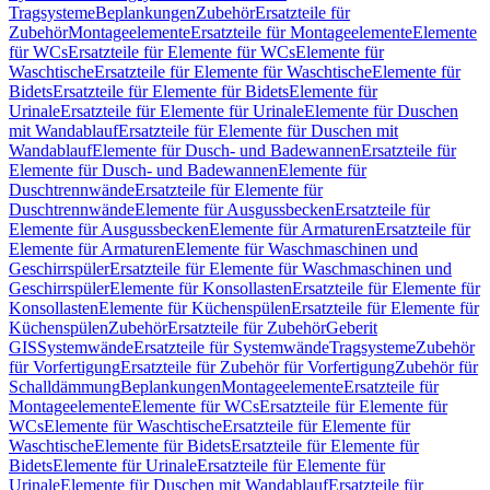
Tragsysteme
Beplankungen
Zubehör
Ersatzteile für
Zubehör
Montageelemente
Ersatzteile für Montageelemente
Elemente
für WCs
Ersatzteile für Elemente für WCs
Elemente für
Waschtische
Ersatzteile für Elemente für Waschtische
Elemente für
Bidets
Ersatzteile für Elemente für Bidets
Elemente für
Urinale
Ersatzteile für Elemente für Urinale
Elemente für Duschen
mit Wandablauf
Ersatzteile für Elemente für Duschen mit
Wandablauf
Elemente für Dusch- und Badewannen
Ersatzteile für
Elemente für Dusch- und Badewannen
Elemente für
Duschtrennwände
Ersatzteile für Elemente für
Duschtrennwände
Elemente für Ausgussbecken
Ersatzteile für
Elemente für Ausgussbecken
Elemente für Armaturen
Ersatzteile für
Elemente für Armaturen
Elemente für Waschmaschinen und
Geschirrspüler
Ersatzteile für Elemente für Waschmaschinen und
Geschirrspüler
Elemente für Konsollasten
Ersatzteile für Elemente für
Konsollasten
Elemente für Küchenspülen
Ersatzteile für Elemente für
Küchenspülen
Zubehör
Ersatzteile für Zubehör
Geberit
GIS
Systemwände
Ersatzteile für Systemwände
Tragsysteme
Zubehör
für Vorfertigung
Ersatzteile für Zubehör für Vorfertigung
Zubehör für
Schalldämmung
Beplankungen
Montageelemente
Ersatzteile für
Montageelemente
Elemente für WCs
Ersatzteile für Elemente für
WCs
Elemente für Waschtische
Ersatzteile für Elemente für
Waschtische
Elemente für Bidets
Ersatzteile für Elemente für
Bidets
Elemente für Urinale
Ersatzteile für Elemente für
Urinale
Elemente für Duschen mit Wandablauf
Ersatzteile für