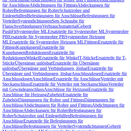
für Anschlüsse
Abdichtungen für Fittings
Abdeckungen für
Rohre
Befestigungen für Rohre
Schutzrohre und
Einlegehilfen
Befestigungen für Anschlüsse
Befestigungen für
Verteiler
Systemdichtungen
Sets Schraube für
Flanschverbindungen
Verbrauchsmaterial
Geberit
PushFit
Systemrohre ML
Ersatzteile für Systemrohre ML
Systemrohre
PB
Ersatzteile für Systemrohre PB
Systemrohre Heizung
ML
Ersatzteile für Systemrohre Heizung ML
Fittings
Ersatzteile für
Fittings
Kupplungen
Ersatzteile für
Kupplungen
Reduktionen
Ersatzteile für
Reduktionen
Winkel
Ersatzteile für Winkel
T-Stücke
Ersatzteile für T-
Stücke
Übergänge unlösbar
Ersatzteile für Übergänge
unlösbar
Übergänge und Verbindungen, lösbar
Ersatzteile für
Übergänge und Verbindungen, lösbar
Anschlussdosen
Ersatzteile für
Anschlussdosen
Anschlüsse
Ersatzteile für Anschlüsse
Verteiler mit
Steckanschluss
Ersatzteile für Verteiler mit Steckanschluss
Verteiler
mit Gewindeanschluss
Anschlüsse für Heizung
Ersatzteile für
Anschlüsse für Heizung
Zubehör
Ersatzteile für
Zubehör
Dämmungen für Rohre und Fittings
Dämmungen für
Anschlüsse
Abdichtungen für Rohre und Fittings
Abdichtungen für
Anschlüsse
Abdeckungen für Rohre
Befestigungen für
Rohre
Schutzrohre und Einlegehilfen
Befestigungen für
Anschlüsse
Ersatzteile für Befestigungen für
Anschlüsse
Befestigungen für Verteiler
Systemdichtungen
Geberit