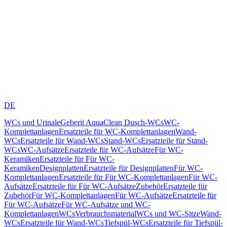
DE
WCs und Urinale
Geberit AquaClean Dusch-WCs
WC-
Komplettanlagen
Ersatzteile für WC-Komplettanlagen
Wand-
WCs
Ersatzteile für Wand-WCs
Stand-WCs
Ersatzteile für Stand-
WCs
WC-Aufsätze
Ersatzteile für WC-Aufsätze
Für WC-
Keramiken
Ersatzteile für Für WC-
Keramiken
Designplatten
Ersatzteile für Designplatten
Für WC-
Komplettanlagen
Ersatzteile für Für WC-Komplettanlagen
Für WC-
Aufsätze
Ersatzteile für Für WC-Aufsätze
Zubehör
Ersatzteile für
Zubehör
Für WC-Komplettanlagen
Für WC-Aufsätze
Ersatzteile für
Für WC-Aufsätze
Für WC-Aufsätze und WC-
Komplettanlagen
WCs
Verbrauchsmaterial
WCs und WC-Sitze
Wand-
WCs
Ersatzteile für Wand-WCs
Tiefspül-WCs
Ersatzteile für Tiefspül-