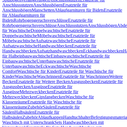
Anschlussstutzen
Anschlussbögen
Ersatzteile für
Anschlussbögen
Manschetten
Ablaufgarnituren für Bidets
Ersatzteile
für Ablaufgarnituren für
Bidets
Rohrbogengeruchsverschlüsse
Ersatzteile für
Rohrbogengeruchsverschlüsse
Anschlussstutzen
Anschlussbögen
Abde
für Waschtische
Doppelwaschtische
Ersatzteile für
Doppelwaschtische
Möbelwaschtische
Ersatzteile für
Möbelwaschtische
Aufsatzwaschtische
Ersatzteile für
Aufsatzwaschtische
Handwaschbecken
Ersatzteile für
Handwaschbecken
Aufsatzhandwaschbecken
Eckhandwaschbecken
H
für Halbeinbauwaschtische
Einbauwaschtische
Ersatzteile für
Einbauwaschtische
Unterbauwaschtische
Ersatzteile für
Unterbauwaschtische
Eckwaschtische
Waschtische
Comfort
Waschtische für Kinder
Ersatzteile für Waschtische für
Kinder
Waschtische
Waschrinnen
Ersatzteile für Waschrinnen
Weitere
Becken
Ersatzteile für Weitere Becken
Ausgussbecken
Ersatzteile für
Ausgussbecken
Ausgüsse
Ersatzteile für
Ausgüsse
Mehrzweckbecken
Ersatzteile für
Mehrzweckbecken
Gipsfangbecken
Waschtische für
Klassenräume
Ersatzteile für Waschtische für
Klassenräume
Zubehör
Säulen
Ersatzteile für
Säulen
Halbsäulen
Ersatzteile für
Halbsäulen
Zubehör
Ablaufkappen
Handtuchhalter
Befestigungsmateria
Waschtisch mit Unterschrank
Sets Handwaschbecken mit