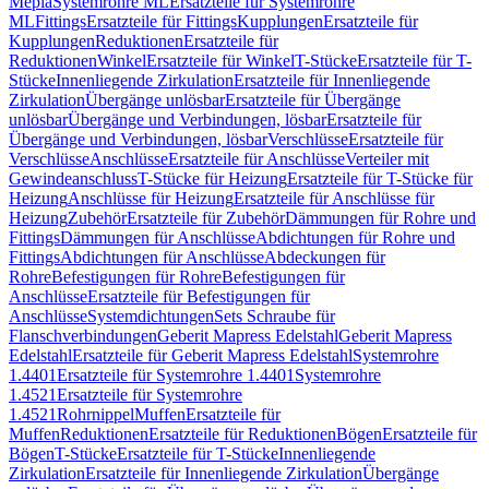
Mepla
Systemrohre ML
Ersatzteile für Systemrohre
ML
Fittings
Ersatzteile für Fittings
Kupplungen
Ersatzteile für
Kupplungen
Reduktionen
Ersatzteile für
Reduktionen
Winkel
Ersatzteile für Winkel
T-Stücke
Ersatzteile für T-
Stücke
Innenliegende Zirkulation
Ersatzteile für Innenliegende
Zirkulation
Übergänge unlösbar
Ersatzteile für Übergänge
unlösbar
Übergänge und Verbindungen, lösbar
Ersatzteile für
Übergänge und Verbindungen, lösbar
Verschlüsse
Ersatzteile für
Verschlüsse
Anschlüsse
Ersatzteile für Anschlüsse
Verteiler mit
Gewindeanschluss
T-Stücke für Heizung
Ersatzteile für T-Stücke für
Heizung
Anschlüsse für Heizung
Ersatzteile für Anschlüsse für
Heizung
Zubehör
Ersatzteile für Zubehör
Dämmungen für Rohre und
Fittings
Dämmungen für Anschlüsse
Abdichtungen für Rohre und
Fittings
Abdichtungen für Anschlüsse
Abdeckungen für
Rohre
Befestigungen für Rohre
Befestigungen für
Anschlüsse
Ersatzteile für Befestigungen für
Anschlüsse
Systemdichtungen
Sets Schraube für
Flanschverbindungen
Geberit Mapress Edelstahl
Geberit Mapress
Edelstahl
Ersatzteile für Geberit Mapress Edelstahl
Systemrohre
1.4401
Ersatzteile für Systemrohre 1.4401
Systemrohre
1.4521
Ersatzteile für Systemrohre
1.4521
Rohrnippel
Muffen
Ersatzteile für
Muffen
Reduktionen
Ersatzteile für Reduktionen
Bögen
Ersatzteile für
Bögen
T-Stücke
Ersatzteile für T-Stücke
Innenliegende
Zirkulation
Ersatzteile für Innenliegende Zirkulation
Übergänge