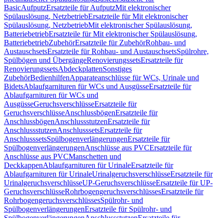
Basic
Aufputz
Ersatzteile für Aufputz
Mit elektronischer
Spülauslösung, Netzbetrieb
Ersatzteile für Mit elektronischer
Spülauslösung, Netzbetrieb
Mit elektronischer Spülauslösung,
Batteriebetrieb
Ersatzteile für Mit elektronischer Spülauslösung,
Batteriebetrieb
Zubehör
Ersatzteile für Zubehör
Rohbau- und
Austauschsets
Ersatzteile für Rohbau- und Austauschsets
Spülrohre,
Spülbögen und Übergänge
Renovierungssets
Ersatzteile für
Renovierungssets
Abdeckplatten
Sonstiges
Zubehör
Bedienhilfen
Apparateanschlüsse für WCs, Urinale und
Bidets
Ablaufgarnituren für WCs und Ausgüsse
Ersatzteile für
Ablaufgarnituren für WCs und
Ausgüsse
Geruchsverschlüsse
Ersatzteile für
Geruchsverschlüsse
Anschlussbögen
Ersatzteile für
Anschlussbögen
Anschlussstutzen
Ersatzteile für
Anschlussstutzen
Anschlusssets
Ersatzteile für
Anschlusssets
Spülbogenverlängerungen
Ersatzteile für
Spülbogenverlängerungen
Anschlüsse aus PVC
Ersatzteile für
Anschlüsse aus PVC
Manschetten und
Deckkappen
Ablaufgarnituren für Urinale
Ersatzteile für
Ablaufgarnituren für Urinale
Urinalgeruchsverschlüsse
Ersatzteile für
Urinalgeruchsverschlüsse
UP-Geruchsverschlüsse
Ersatzteile für UP-
Geruchsverschlüsse
Rohrbogengeruchsverschlüsses
Ersatzteile für
Rohrbogengeruchsverschlüsses
Spülrohr- und
Spülbogenverlängerungen
Ersatzteile für Spülrohr- und
Spülbogenverlängerungen
Anschlussstutzen
Ersatzteile für