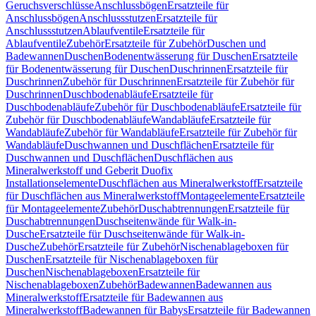
Geruchsverschlüsse
Anschlussbögen
Ersatzteile für
Anschlussbögen
Anschlussstutzen
Ersatzteile für
Anschlussstutzen
Ablaufventile
Ersatzteile für
Ablaufventile
Zubehör
Ersatzteile für Zubehör
Duschen und
Badewannen
Duschen
Bodenentwässerung für Duschen
Ersatzteile
für Bodenentwässerung für Duschen
Duschrinnen
Ersatzteile für
Duschrinnen
Zubehör für Duschrinnen
Ersatzteile für Zubehör für
Duschrinnen
Duschbodenabläufe
Ersatzteile für
Duschbodenabläufe
Zubehör für Duschbodenabläufe
Ersatzteile für
Zubehör für Duschbodenabläufe
Wandabläufe
Ersatzteile für
Wandabläufe
Zubehör für Wandabläufe
Ersatzteile für Zubehör für
Wandabläufe
Duschwannen und Duschflächen
Ersatzteile für
Duschwannen und Duschflächen
Duschflächen aus
Mineralwerkstoff und Geberit Duofix
Installationselemente
Duschflächen aus Mineralwerkstoff
Ersatzteile
für Duschflächen aus Mineralwerkstoff
Montageelemente
Ersatzteile
für Montageelemente
Zubehör
Duschabtrennungen
Ersatzteile für
Duschabtrennungen
Duschseitenwände für Walk-in-
Dusche
Ersatzteile für Duschseitenwände für Walk-in-
Dusche
Zubehör
Ersatzteile für Zubehör
Nischenablageboxen für
Duschen
Ersatzteile für Nischenablageboxen für
Duschen
Nischenablageboxen
Ersatzteile für
Nischenablageboxen
Zubehör
Badewannen
Badewannen aus
Mineralwerkstoff
Ersatzteile für Badewannen aus
Mineralwerkstoff
Badewannen für Babys
Ersatzteile für Badewannen