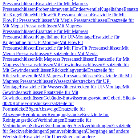
Pressanschlüssen
Ersatzteile für Mit Mapress
Pressanschlüssen
Probenahmeventile
Entleerventile
Kugelhähne
Ersatzt
für Kugelhähne
Mit FlowFit Pressanschlüssen
Ersatzteile für Mit
FlowFit Pressanschlüssen
Mit Mepla Pressanschlüssen
Ersatzteile für
Mit Mepla Pressanschlüssen
Mit Mapress
Pressanschlüssen
Ersatzteile für Mit Mapress
Pressanschlüssen
Kugelhähne für UP-Montage
Ersatzteile für
Kugelhähne für UP-Montage
Mit FlowFit
Pressanschlüssen
Ersatzteile für Mit FlowFit Pressanschlüssen
Mit
Mepla Pressanschlüssen
Ersatzteile für Mit Mepla
Pressanschlüssen
Mit Mapress Pressanschlüssen
Ersatzteile für Mit
Mapress Pressanschlüssen
Mit Gewindeanschlüssen
Ersatzteile für
Mit Gewindeanschlüssen
Rückschlagventile
Ersatzteile für
Rückschlagventile
Mit Mapress Pressanschlüssen
Ersatzteile für Mit
Mapress Pressanschlüssen
Wasserzählerstrecken für UP-
Montage
Ersatzteile für Wasserzählerstrecken für UP-Montage
Mit
Gewindeanschlüssen
Ersatzteile für Mit
Gewindeanschlüssen
Gebäude-Entwässerungssysteme
Geberit Silent-
db20
Rohre
Formstücke
Ersatzteile für
Formstücke
Bögen
Abzweige
Ersatzteile für
Abzweige
Reduktionen
Reinigungsstücke
Ersatzteile für
Reinigungsstücke
Verbindungen
Ersatzteile für
Verbindungen
Schweißverbindungen
Steckverbindungen
Ersatzteile
für Steckverbindungen
Spannverbindungen
Übergänge auf andere
Werkstoffe
Ersatzteile für Übergänge auf andere