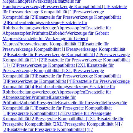
Mepla
Handpresswerkzeuge
Ersatzteile für
Handpresswerkzeuge
Presswerkzeuge Kompatibilität [1]
Ersatzteile
für Presswerkzeuge Kompatibilität [1]
Presswerkzeuge
Kompatibilität [2]
Ersatzteile für Presswerkzeuge Kompatibilität
[2]
Rohrbearbeitungswerkzeuge
Ersatzteile für
Rohrbearbeitungswerkzeuge
Abpressstopfen
Ersatzteile für
Abpressstopfen
Prüfmittel
Zubehör
Werkzeuge für Geberit
Mapress
Ersatzteile für Werkzeuge für Geberit
Mapress
Presswerkzeuge Kompatibilität [1]
Ersatzteile für
Presswerkzeuge Kompatibilität [1]
Presswerkzeuge Kompatibilität
[2]
Ersatzteile für Presswerkzeuge Kompatibilität [2]
Presswerkzeuge
Kompatibilität [1] / [2]
Ersatzteile für Presswerkzeuge Kompatibilität
[1] / [2]
Presswerkzeuge Kompatibilität [2XL]
Ersatzteile für
Presswerkzeuge Kompatibilität [2XL]
Presswerkzeuge
Kompatibilität [3]
Ersatzteile für Presswerkzeuge Kompatibilität
[3]
Presswerkzeuge Kompatibilität [4]
Ersatzteile für Presswerkzeuge
Kompatibilität [4]
Rohrbearbeitungswerkzeuge
Ersatzteile für
Rohrbearbeitungswerkzeuge
Abpressstopfen
Ersatzteile für
Abpressstopfen
Prüfmittel
Ersatzteile für
Prüfmittel
Zubehör
Pressgeräte
Ersatzteile für Pressgeräte
Pressgeräte
Kompatibilität [1]
Ersatzteile für Pressgeräte Kompatibilität
[1]
Pressgeräte Kompatibilität [2]
Ersatzteile für Pressgeräte
Kompatibilität [2]
Pressgeräte Kompatibilität [2XL]
Ersatzteile für
Pressgeräte Kompatibilität [2XL]
Pressgeräte Kompatibilität [4] /
[2]
Ersatzteile für Pressgeräte Kompatibilität [4] /