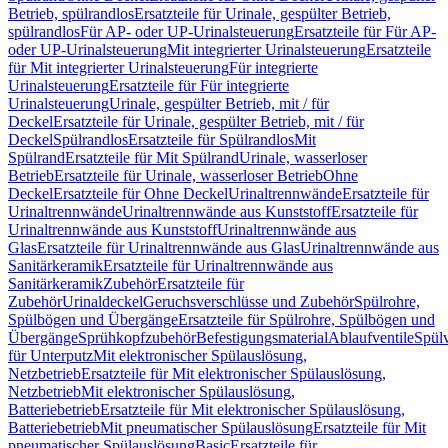
Betrieb, spülrandlos
Ersatzteile für Urinale, gespülter Betrieb,
spülrandlos
Für AP- oder UP-Urinalsteuerung
Ersatzteile für Für AP-
oder UP-Urinalsteuerung
Mit integrierter Urinalsteuerung
Ersatzteile
für Mit integrierter Urinalsteuerung
Für integrierte
Urinalsteuerung
Ersatzteile für Für integrierte
Urinalsteuerung
Urinale, gespülter Betrieb, mit / für
Deckel
Ersatzteile für Urinale, gespülter Betrieb, mit / für
Deckel
Spülrandlos
Ersatzteile für Spülrandlos
Mit
Spülrand
Ersatzteile für Mit Spülrand
Urinale, wasserloser
Betrieb
Ersatzteile für Urinale, wasserloser Betrieb
Ohne
Deckel
Ersatzteile für Ohne Deckel
Urinaltrennwände
Ersatzteile für
Urinaltrennwände
Urinaltrennwände aus Kunststoff
Ersatzteile für
Urinaltrennwände aus Kunststoff
Urinaltrennwände aus
Glas
Ersatzteile für Urinaltrennwände aus Glas
Urinaltrennwände aus
Sanitärkeramik
Ersatzteile für Urinaltrennwände aus
Sanitärkeramik
Zubehör
Ersatzteile für
Zubehör
Urinaldeckel
Geruchsverschlüsse und Zubehör
Spülrohre,
Spülbögen und Übergänge
Ersatzteile für Spülrohre, Spülbögen und
Übergänge
Sprühkopfzubehör
Befestigungsmaterial
Ablaufventile
Spülv
für Unterputz
Mit elektronischer Spülauslösung,
Netzbetrieb
Ersatzteile für Mit elektronischer Spülauslösung,
Netzbetrieb
Mit elektronischer Spülauslösung,
Batteriebetrieb
Ersatzteile für Mit elektronischer Spülauslösung,
Batteriebetrieb
Mit pneumatischer Spülauslösung
Ersatzteile für Mit
pneumatischer Spülauslösung
Basic
Ersatzteile für