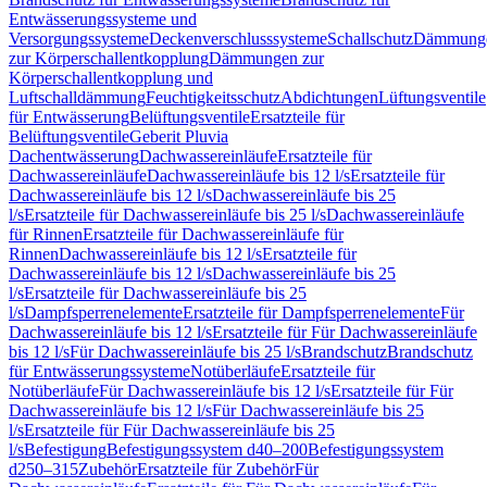
Entwässerungssysteme und
Versorgungssysteme
Deckenverschlusssysteme
Schallschutz
Dämmung
zur Körperschallentkopplung
Dämmungen zur
Körperschallentkopplung und
Luftschalldämmung
Feuchtigkeitsschutz
Abdichtungen
Lüftungsventile
für Entwässerung
Belüftungsventile
Ersatzteile für
Belüftungsventile
Geberit Pluvia
Dachentwässerung
Dachwassereinläufe
Ersatzteile für
Dachwassereinläufe
Dachwassereinläufe bis 12 l/s
Ersatzteile für
Dachwassereinläufe bis 12 l/s
Dachwassereinläufe bis 25
l/s
Ersatzteile für Dachwassereinläufe bis 25 l/s
Dachwassereinläufe
für Rinnen
Ersatzteile für Dachwassereinläufe für
Rinnen
Dachwassereinläufe bis 12 l/s
Ersatzteile für
Dachwassereinläufe bis 12 l/s
Dachwassereinläufe bis 25
l/s
Ersatzteile für Dachwassereinläufe bis 25
l/s
Dampfsperrenelemente
Ersatzteile für Dampfsperrenelemente
Für
Dachwassereinläufe bis 12 l/s
Ersatzteile für Für Dachwassereinläufe
bis 12 l/s
Für Dachwassereinläufe bis 25 l/s
Brandschutz
Brandschutz
für Entwässerungssysteme
Notüberläufe
Ersatzteile für
Notüberläufe
Für Dachwassereinläufe bis 12 l/s
Ersatzteile für Für
Dachwassereinläufe bis 12 l/s
Für Dachwassereinläufe bis 25
l/s
Ersatzteile für Für Dachwassereinläufe bis 25
l/s
Befestigung
Befestigungssystem d40–200
Befestigungssystem
d250–315
Zubehör
Ersatzteile für Zubehör
Für