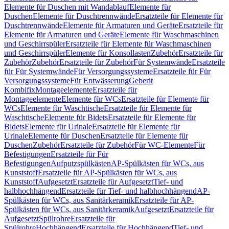
Elemente für Duschen mit Wandablauf
Elemente für
Duschen
Elemente für Duschtrennwände
Ersatzteile für Elemente für
Duschtrennwände
Elemente für Armaturen und Geräte
Ersatzteile für
Elemente für Armaturen und Geräte
Elemente für Waschmaschinen
und Geschirrspüler
Ersatzteile für Elemente für Waschmaschinen
und Geschirrspüler
Elemente für Konsollasten
Zubehör
Ersatzteile für
Zubehör
Zubehör
Ersatzteile für Zubehör
Für Systemwände
Ersatzteile
für Für Systemwände
Für Versorgungssysteme
Ersatzteile für Für
Versorgungssysteme
Für Entwässerung
Geberit
Kombifix
Montageelemente
Ersatzteile für
Montageelemente
Elemente für WCs
Ersatzteile für Elemente für
WCs
Elemente für Waschtische
Ersatzteile für Elemente für
Waschtische
Elemente für Bidets
Ersatzteile für Elemente für
Bidets
Elemente für Urinale
Ersatzteile für Elemente für
Urinale
Elemente für Duschen
Ersatzteile für Elemente für
Duschen
Zubehör
Ersatzteile für Zubehör
Für WC-Elemente
Für
Befestigungen
Ersatzteile für Für
Befestigungen
Aufputzspülkästen
AP-Spülkästen für WCs, aus
Kunststoff
Ersatzteile für AP-Spülkästen für WCs, aus
Kunststoff
Aufgesetzt
Ersatzteile für Aufgesetzt
Tief- und
halbhochhängend
Ersatzteile für Tief- und halbhochhängend
AP-
Spülkästen für WCs, aus Sanitärkeramik
Ersatzteile für AP-
Spülkästen für WCs, aus Sanitärkeramik
Aufgesetzt
Ersatzteile für
Aufgesetzt
Spülrohre
Ersatzteile für
Spülrohre
Hochhängend
Ersatzteile für Hochhängend
Tief- und