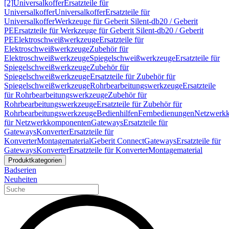
[2]
Universalkoffer
Ersatzteile für
Universalkoffer
Universalkoffer
Ersatzteile für
Universalkoffer
Werkzeuge für Geberit Silent-db20 / Geberit
PE
Ersatzteile für Werkzeuge für Geberit Silent-db20 / Geberit
PE
Elektroschweißwerkzeuge
Ersatzteile für
Elektroschweißwerkzeuge
Zubehör für
Elektroschweißwerkzeuge
Spiegelschweißwerkzeuge
Ersatzteile für
Spiegelschweißwerkzeuge
Zubehör für
Spiegelschweißwerkzeuge
Ersatzteile für Zubehör für
Spiegelschweißwerkzeuge
Rohrbearbeitungswerkzeuge
Ersatzteile
für Rohrbearbeitungswerkzeuge
Zubehör für
Rohrbearbeitungswerkzeuge
Ersatzteile für Zubehör für
Rohrbearbeitungswerkzeuge
Bedienhilfen
Fernbedienungen
Netzwerk
für Netzwerkkomponenten
Gateways
Ersatzteile für
Gateways
Konverter
Ersatzteile für
Konverter
Montagematerial
Geberit Connect
Gateways
Ersatzteile für
Gateways
Konverter
Ersatzteile für Konverter
Montagematerial
Produktkategorien
Badserien
Neuheiten