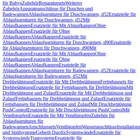
für Babys
Zubehör
Reparatursets
Weiteres
Zubehör
Apparateanschlüsse für Duschen und
Badewannen
Ablaufgarnituren für Duschwannen, d52
Ersatzteile für
Ablaufgarnituren für Duschwannen, d52
Mit
Ablaufkappen
Ersatzteile für Mit Ablaufkappen
Ohne
Ablaufkappen
Ersatzteile für Ohne
Ablaufkappen
Ablaufkappen
Ersatzteile für
Ablaufkappen
Ablaufgarnituren für Duschwannen, d90
Ersatzteile
für Ablaufgarnituren für Duschwannen, d90
Mit
Ablaufkappen
Ersatzteile für Mit Ablaufkappen
Ohne
Ablaufkappen
Ersatzteile für Ohne
Ablaufkappen
Ablaufkappen
Ersatzteile für
Ablaufkappen
Ablaufgarnituren für Badewannen, d52
Ersatzteile für
Ablaufgarnituren für Badewannen, d52
Mit
Drehbetätigung
Ersatzteile für Mit Drehbetätigung
Fertigbausets für
Drehbetätigung
Ersatzteile für Fertigbausets für Drehbetätigung
Mit
Drehbetätigung und Zulauf
Ersatzteile für Mit Drehbetätigung und
Zulauf
Fertigbausets für Drehbetätigung und Zulauf
Ersatzteile für
Fertigbausets für Drehbetätigung und Zulauf
Mit Druckbetätigung
PushControl
Ersatzteile für Mit Druckbetätigung PushControl
Mit
Ventilstopfen
Ersatzteile für Mit Ventilstopfen
Zubehör für
Ablaufgarnituren für
Badewannen
Anschlusssets
Ventilstopfen
Wasseranschlüsse
Installation
und Spülsysteme
Geberit Duofix
Systemwände
Ersatzteile für
Systemwände
Tragsysteme
Ersatzteile für