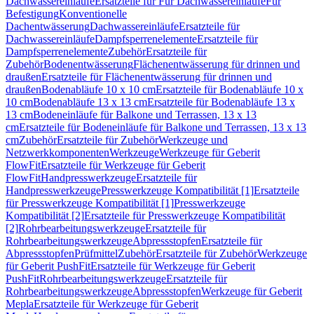
Dachwassereinläufe
Ersatzteile für Für Dachwassereinläufe
Für
Befestigung
Konventionelle
Dachentwässerung
Dachwassereinläufe
Ersatzteile für
Dachwassereinläufe
Dampfsperrenelemente
Ersatzteile für
Dampfsperrenelemente
Zubehör
Ersatzteile für
Zubehör
Bodenentwässerung
Flächenentwässerung für drinnen und
draußen
Ersatzteile für Flächenentwässerung für drinnen und
draußen
Bodenabläufe 10 x 10 cm
Ersatzteile für Bodenabläufe 10 x
10 cm
Bodenabläufe 13 x 13 cm
Ersatzteile für Bodenabläufe 13 x
13 cm
Bodeneinläufe für Balkone und Terrassen, 13 x 13
cm
Ersatzteile für Bodeneinläufe für Balkone und Terrassen, 13 x 13
cm
Zubehör
Ersatzteile für Zubehör
Werkzeuge und
Netzwerkkomponenten
Werkzeuge
Werkzeuge für Geberit
FlowFit
Ersatzteile für Werkzeuge für Geberit
FlowFit
Handpresswerkzeuge
Ersatzteile für
Handpresswerkzeuge
Presswerkzeuge Kompatibilität [1]
Ersatzteile
für Presswerkzeuge Kompatibilität [1]
Presswerkzeuge
Kompatibilität [2]
Ersatzteile für Presswerkzeuge Kompatibilität
[2]
Rohrbearbeitungswerkzeuge
Ersatzteile für
Rohrbearbeitungswerkzeuge
Abpressstopfen
Ersatzteile für
Abpressstopfen
Prüfmittel
Zubehör
Ersatzteile für Zubehör
Werkzeuge
für Geberit PushFit
Ersatzteile für Werkzeuge für Geberit
PushFit
Rohrbearbeitungswerkzeuge
Ersatzteile für
Rohrbearbeitungswerkzeuge
Abpressstopfen
Werkzeuge für Geberit
Mepla
Ersatzteile für Werkzeuge für Geberit