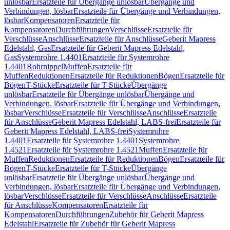
unlösbar
Ersatzteile für Übergänge unlösbar
Übergänge und
Verbindungen, lösbar
Ersatzteile für Übergänge und Verbindungen,
lösbar
Kompensatoren
Ersatzteile für
Kompensatoren
Durchführungen
Verschlüsse
Ersatzteile für
Verschlüsse
Anschlüsse
Ersatzteile für Anschlüsse
Geberit Mapress
Edelstahl, Gas
Ersatzteile für Geberit Mapress Edelstahl,
Gas
Systemrohre 1.4401
Ersatzteile für Systemrohre
1.4401
Rohrnippel
Muffen
Ersatzteile für
Muffen
Reduktionen
Ersatzteile für Reduktionen
Bögen
Ersatzteile für
Bögen
T-Stücke
Ersatzteile für T-Stücke
Übergänge
unlösbar
Ersatzteile für Übergänge unlösbar
Übergänge und
Verbindungen, lösbar
Ersatzteile für Übergänge und Verbindungen,
lösbar
Verschlüsse
Ersatzteile für Verschlüsse
Anschlüsse
Ersatzteile
für Anschlüsse
Geberit Mapress Edelstahl, LABS-frei
Ersatzteile für
Geberit Mapress Edelstahl, LABS-frei
Systemrohre
1.4401
Ersatzteile für Systemrohre 1.4401
Systemrohre
1.4521
Ersatzteile für Systemrohre 1.4521
Muffen
Ersatzteile für
Muffen
Reduktionen
Ersatzteile für Reduktionen
Bögen
Ersatzteile für
Bögen
T-Stücke
Ersatzteile für T-Stücke
Übergänge
unlösbar
Ersatzteile für Übergänge unlösbar
Übergänge und
Verbindungen, lösbar
Ersatzteile für Übergänge und Verbindungen,
lösbar
Verschlüsse
Ersatzteile für Verschlüsse
Anschlüsse
Ersatzteile
für Anschlüsse
Kompensatoren
Ersatzteile für
Kompensatoren
Durchführungen
Zubehör für Geberit Mapress
Edelstahl
Ersatzteile für Zubehör für Geberit Mapress