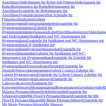
Anschlüsse
Abdichtungen für Rohre und Fittings
Abdeckungen für
Rohre
Befestigungen für Rohre
Befestigungen für
Anschlüsse
Ersatzteile für Befestigungen für
Anschlüsse
Systemdichtungen
Sets Schraube für
Flanschverbindungen
Geberit
Hygienesystem
Hygienespüleinheiten
Ersatzteile für
Hygienespüleinheiten
Zubehör für
Hygienespüleinheiten
Sensoren
Kabel
Durchflussbegrenzer
Abdeckung
und Abdeckplatten
Spülkästen und WC-Steuerungen mit
Hygienespülung
Ersatzteile für Spülkästen und WC-Steuerungen mit
Hygienespülung
UP-Spülkästen mit
Hygienespülung
Hygieneeinbaumodule
Ersatzteile für
Hygieneeinbaumodule
Zubehör für Spülkästen und WC-
Steuerungen mit Hygienespülung
Ersatzteile für Zubehör für
Spülkästen und WC-Steuerungen mit
Hygienespülung
Sensoren
Kabel
Netzteile
Ersatzteile für
Netzteile
Netzwerkkomponenten
Geberit Connect Zubehör für
Geberit Hygienesystem
Ersatzteile für Geberit Connect Zubehör für
Geberit Hygienesystem
Gateways
Ersatzteile für
Gateways
Konverter
Ersatzteile für
Konverter
Sensoren
Montagematerial
Rohrarmaturen
Geradsitzventile
Mi
Mapress Pressanschlüssen
Schrägsitzventile
Ersatzteile für
Schrägsitzventile
Mit FlowFit Pressanschlüssen
Ersatzteile für Mit
FlowFit Pressanschlüssen
Mit Mepla Pressanschlüssen
Ersatzteile für
Mit Mepla Pressanschlüssen
Mit Mapress