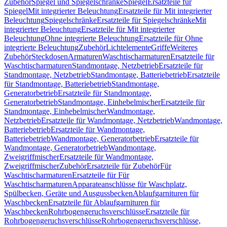
Zubehör
Spiegel und Spiegelschränke
Spiegel
Ersatzteile für
Spiegel
Mit integrierter Beleuchtung
Ersatzteile für Mit integrierter
Beleuchtung
Spiegelschränke
Ersatzteile für Spiegelschränke
Mit
integrierter Beleuchtung
Ersatzteile für Mit integrierter
Beleuchtung
Ohne integrierte Beleuchtung
Ersatzteile für Ohne
integrierte Beleuchtung
Zubehör
Lichtelemente
Griffe
Weiteres
Zubehör
Steckdosen
Armaturen
Waschtischarmaturen
Ersatzteile für
Waschtischarmaturen
Standmontage, Netzbetrieb
Ersatzteile für
Standmontage, Netzbetrieb
Standmontage, Batteriebetrieb
Ersatzteile
für Standmontage, Batteriebetrieb
Standmontage,
Generatorbetrieb
Ersatzteile für Standmontage,
Generatorbetrieb
Standmontage, Einhebelmischer
Ersatzteile für
Standmontage, Einhebelmischer
Wandmontage,
Netzbetrieb
Ersatzteile für Wandmontage, Netzbetrieb
Wandmontage,
Batteriebetrieb
Ersatzteile für Wandmontage,
Batteriebetrieb
Wandmontage, Generatorbetrieb
Ersatzteile für
Wandmontage, Generatorbetrieb
Wandmontage,
Zweigriffmischer
Ersatzteile für Wandmontage,
Zweigriffmischer
Zubehör
Ersatzteile für Zubehör
Für
Waschtischarmaturen
Ersatzteile für Für
Waschtischarmaturen
Apparateanschlüsse für Waschplatz,
Spülbecken, Geräte und Ausgussbecken
Ablaufgarnituren für
Waschbecken
Ersatzteile für Ablaufgarnituren für
Waschbecken
Rohrbogengeruchsverschlüsse
Ersatzteile für
Rohrbogengeruchsverschlüsse
Rohrbogengeruchsverschlüsse,