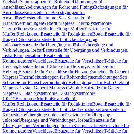
Edelstahl
Schutzkappen für Rohrende
Dämmungen für
Anschlüsse
Abdichtungen für Rohre und Fittings
Befestigungen für
Anschlüsse
Ersatzteile für Befestigungen für
Anschlüsse
Systemdichtungen
Sets Schraube für
Flanschverbindungen
Geberit Mapress Therm
Systemrohre
Therm
Fittings
Ersatzteile für Fittings
Muffen
Ersatzteile für
Muffen
Reduktionen
Ersatzteile für Reduktionen
Bögen
Ersatzteile für
Bögen
T-Stücke
Ersatzteile für T-Stücke
Übergänge
unlösbar
Ersatzteile für Übergänge unlösbar
Übergänge und
Verbindungen, lösbar
Ersatzteile für Übergänge und Verbindungen,
lösbar
Kompensatoren
Ersatzteile für
Kompensatoren
Verschlüsse
Ersatzteile für Verschlüsse
T-Stücke für
Heizung
Ersatzteile für T-Stücke für Heizung
Anschlüsse für
Heizung
Ersatzteile für Anschlüsse für Heizung
Zubehör für Geberit
Mapress Therm
Schutzkappen für Rohrende
Systemdichtungen
Sets
Schraube für Flanschverbindungen
Befestigungen für Rohre
Geberit
Mapress C-Stahl
Geberit Mapress C-Stahl
Ersatzteile für Geberit
Mapress C-Stahl
Systemrohre 1.0034
Systemrohre
1.0215
Rohrnippel
Muffen
Ersatzteile für
Muffen
Reduktionen
Ersatzteile für Reduktionen
Bögen
Ersatzteile für
Bögen
T-Stücke
Ersatzteile für T-Stücke
Kreuzstücke
Ersatzteile für
Kreuzstücke
Übergänge unlösbar
Ersatzteile für Übergänge
unlösbar
Übergänge und Verbindungen, lösbar
Ersatzteile für
Übergänge und Verbindungen, lösbar
Kompensatoren
Ersatzteile für
Kompensatoren
Verschlüsse
Ersatzteile für Verschlüsse
T-Stücke für