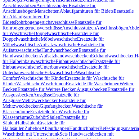
Anschlussstutzen
Anschlussbögen
Ersatzteile für
Anschlussbögen
Manschetten
Ablaufgarnituren für Bidets
Ersatzteile
für Ablaufgarnituren für
Bidets
Rohrbogengeruchsverschlüsse
Ersatzteile für
Rohrbogengeruchsverschlüsse
Anschlussstutzen
Anschlussbögen
Abde
für Waschtische
Doppelwaschtische
Ersatzteile für
Doppelwaschtische
Möbelwaschtische
Ersatzteile für
Möbelwaschtische
Aufsatzwaschtische
Ersatzteile für
Aufsatzwaschtische
Handwaschbecken
Ersatzteile für
Handwaschbecken
Aufsatzhandwaschbecken
Eckhandwaschbecken
H
für Halbeinbauwaschtische
Einbauwaschtische
Ersatzteile für
Einbauwaschtische
Unterbauwaschtische
Ersatzteile für
Unterbauwaschtische
Eckwaschtische
Waschtische
Comfort
Waschtische für Kinder
Ersatzteile für Waschtische für
Kinder
Waschtische
Waschrinnen
Ersatzteile für Waschrinnen
Weitere
Becken
Ersatzteile für Weitere Becken
Ausgussbecken
Ersatzteile für
Ausgussbecken
Ausgüsse
Ersatzteile für
Ausgüsse
Mehrzweckbecken
Ersatzteile für
Mehrzweckbecken
Gipsfangbecken
Waschtische für
Klassenräume
Ersatzteile für Waschtische für
Klassenräume
Zubehör
Säulen
Ersatzteile für
Säulen
Halbsäulen
Ersatzteile für
Halbsäulen
Zubehör
Ablaufkappen
Handtuchhalter
Befestigungsmateria
Waschtisch mit Unterschrank
Sets Handwaschbecken mit