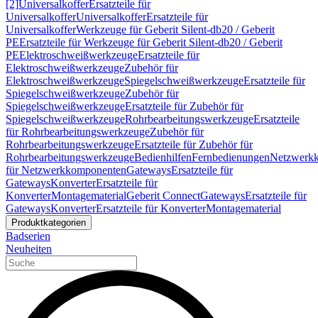
[2]
Universalkoffer
Ersatzteile für
Universalkoffer
Universalkoffer
Ersatzteile für
Universalkoffer
Werkzeuge für Geberit Silent-db20 / Geberit
PE
Ersatzteile für Werkzeuge für Geberit Silent-db20 / Geberit
PE
Elektroschweißwerkzeuge
Ersatzteile für
Elektroschweißwerkzeuge
Zubehör für
Elektroschweißwerkzeuge
Spiegelschweißwerkzeuge
Ersatzteile für
Spiegelschweißwerkzeuge
Zubehör für
Spiegelschweißwerkzeuge
Ersatzteile für Zubehör für
Spiegelschweißwerkzeuge
Rohrbearbeitungswerkzeuge
Ersatzteile
für Rohrbearbeitungswerkzeuge
Zubehör für
Rohrbearbeitungswerkzeuge
Ersatzteile für Zubehör für
Rohrbearbeitungswerkzeuge
Bedienhilfen
Fernbedienungen
Netzwerk
für Netzwerkkomponenten
Gateways
Ersatzteile für
Gateways
Konverter
Ersatzteile für
Konverter
Montagematerial
Geberit Connect
Gateways
Ersatzteile für
Gateways
Konverter
Ersatzteile für Konverter
Montagematerial
Produktkategorien
Badserien
Neuheiten