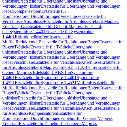
unlösbar
Ersatzteile für Übergänge unlösbar
Übergänge und
Verbindungen, lösbar
Ersatzteile für Übergänge und Verbindungen,
lösbar
Kompensatoren
Ersatzteile für
Kompensatoren
Durchführungen
Verschlüsse
Ersatzteile für
Verschlüsse
Anschlüsse
Ersatzteile für Anschlüsse
Geberit Mapress
Edelstahl, Gas
Ersatzteile für Geberit Mapress Edelstahl,
Gas
Systemrohre 1.4401
Ersatzteile für Systemrohre
1.4401
Rohrnippel
Muffen
Ersatzteile für
Muffen
Reduktionen
Ersatzteile für Reduktionen
Bögen
Ersatzteile für
Bögen
T-Stücke
Ersatzteile für T-Stücke
Übergänge
unlösbar
Ersatzteile für Übergänge unlösbar
Übergänge und
Verbindungen, lösbar
Ersatzteile für Übergänge und Verbindungen,
lösbar
Verschlüsse
Ersatzteile für Verschlüsse
Anschlüsse
Ersatzteile
für Anschlüsse
Geberit Mapress Edelstahl, LABS-frei
Ersatzteile für
Geberit Mapress Edelstahl, LABS-frei
Systemrohre
1.4401
Ersatzteile für Systemrohre 1.4401
Systemrohre
1.4521
Ersatzteile für Systemrohre 1.4521
Muffen
Ersatzteile für
Muffen
Reduktionen
Ersatzteile für Reduktionen
Bögen
Ersatzteile für
Bögen
T-Stücke
Ersatzteile für T-Stücke
Übergänge
unlösbar
Ersatzteile für Übergänge unlösbar
Übergänge und
Verbindungen, lösbar
Ersatzteile für Übergänge und Verbindungen,
lösbar
Verschlüsse
Ersatzteile für Verschlüsse
Anschlüsse
Ersatzteile
für Anschlüsse
Kompensatoren
Ersatzteile für
Kompensatoren
Durchführungen
Zubehör für Geberit Mapress
Edelstahl
Ersatzteile für Zubehör für Geberit Mapress