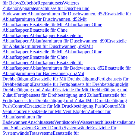
für Babys
Zubehör
Reparatursets
Weiteres
Zubehör
Apparateanschlüsse für Duschen und
Badewannen
Ablaufgarnituren für Duschwannen, d52
Ersatzteile für
Ablaufgarnituren für Duschwannen, d52
Mit
Ablaufkappen
Ersatzteile für Mit Ablaufkappen
Ohne
Ablaufkappen
Ersatzteile für Ohne
Ablaufkappen
Ablaufkappen
Ersatzteile für
Ablaufkappen
Ablaufgarnituren für Duschwannen, d90
Ersatzteile
für Ablaufgarnituren für Duschwannen, d90
Mit
Ablaufkappen
Ersatzteile für Mit Ablaufkappen
Ohne
Ablaufkappen
Ersatzteile für Ohne
Ablaufkappen
Ablaufkappen
Ersatzteile für
Ablaufkappen
Ablaufgarnituren für Badewannen, d52
Ersatzteile für
Ablaufgarnituren für Badewannen, d52
Mit
Drehbetätigung
Ersatzteile für Mit Drehbetätigung
Fertigbausets für
Drehbetätigung
Ersatzteile für Fertigbausets für Drehbetätigung
Mit
Drehbetätigung und Zulauf
Ersatzteile für Mit Drehbetätigung und
Zulauf
Fertigbausets für Drehbetätigung und Zulauf
Ersatzteile für
Fertigbausets für Drehbetätigung und Zulauf
Mit Druckbetätigung
PushControl
Ersatzteile für Mit Druckbetätigung PushControl
Mit
Ventilstopfen
Ersatzteile für Mit Ventilstopfen
Zubehör für
Ablaufgarnituren für
Badewannen
Anschlusssets
Ventilstopfen
Wasseranschlüsse
Installation
und Spülsysteme
Geberit Duofix
Systemwände
Ersatzteile für
Systemwände
Tragsysteme
Ersatzteile für