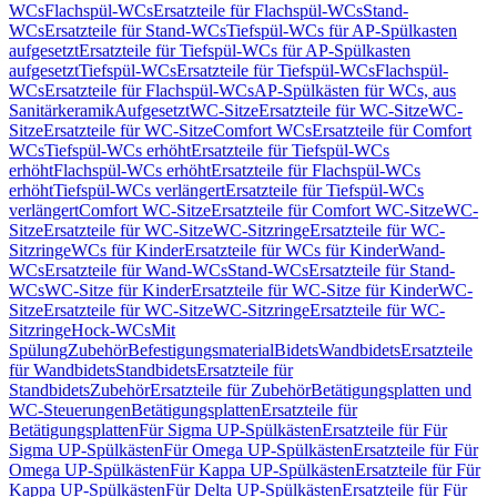
WCs
Flachspül-WCs
Ersatzteile für Flachspül-WCs
Stand-
WCs
Ersatzteile für Stand-WCs
Tiefspül-WCs für AP-Spülkasten
aufgesetzt
Ersatzteile für Tiefspül-WCs für AP-Spülkasten
aufgesetzt
Tiefspül-WCs
Ersatzteile für Tiefspül-WCs
Flachspül-
WCs
Ersatzteile für Flachspül-WCs
AP-Spülkästen für WCs, aus
Sanitärkeramik
Aufgesetzt
WC-Sitze
Ersatzteile für WC-Sitze
WC-
Sitze
Ersatzteile für WC-Sitze
Comfort WCs
Ersatzteile für Comfort
WCs
Tiefspül-WCs erhöht
Ersatzteile für Tiefspül-WCs
erhöht
Flachspül-WCs erhöht
Ersatzteile für Flachspül-WCs
erhöht
Tiefspül-WCs verlängert
Ersatzteile für Tiefspül-WCs
verlängert
Comfort WC-Sitze
Ersatzteile für Comfort WC-Sitze
WC-
Sitze
Ersatzteile für WC-Sitze
WC-Sitzringe
Ersatzteile für WC-
Sitzringe
WCs für Kinder
Ersatzteile für WCs für Kinder
Wand-
WCs
Ersatzteile für Wand-WCs
Stand-WCs
Ersatzteile für Stand-
WCs
WC-Sitze für Kinder
Ersatzteile für WC-Sitze für Kinder
WC-
Sitze
Ersatzteile für WC-Sitze
WC-Sitzringe
Ersatzteile für WC-
Sitzringe
Hock-WCs
Mit
Spülung
Zubehör
Befestigungsmaterial
Bidets
Wandbidets
Ersatzteile
für Wandbidets
Standbidets
Ersatzteile für
Standbidets
Zubehör
Ersatzteile für Zubehör
Betätigungsplatten und
WC-Steuerungen
Betätigungsplatten
Ersatzteile für
Betätigungsplatten
Für Sigma UP-Spülkästen
Ersatzteile für Für
Sigma UP-Spülkästen
Für Omega UP-Spülkästen
Ersatzteile für Für
Omega UP-Spülkästen
Für Kappa UP-Spülkästen
Ersatzteile für Für
Kappa UP-Spülkästen
Für Delta UP-Spülkästen
Ersatzteile für Für