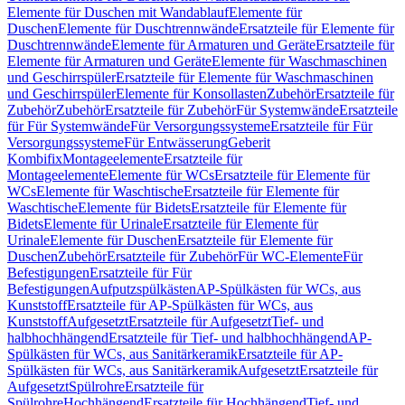
Elemente für Duschen mit Wandablauf
Elemente für
Duschen
Elemente für Duschtrennwände
Ersatzteile für Elemente für
Duschtrennwände
Elemente für Armaturen und Geräte
Ersatzteile für
Elemente für Armaturen und Geräte
Elemente für Waschmaschinen
und Geschirrspüler
Ersatzteile für Elemente für Waschmaschinen
und Geschirrspüler
Elemente für Konsollasten
Zubehör
Ersatzteile für
Zubehör
Zubehör
Ersatzteile für Zubehör
Für Systemwände
Ersatzteile
für Für Systemwände
Für Versorgungssysteme
Ersatzteile für Für
Versorgungssysteme
Für Entwässerung
Geberit
Kombifix
Montageelemente
Ersatzteile für
Montageelemente
Elemente für WCs
Ersatzteile für Elemente für
WCs
Elemente für Waschtische
Ersatzteile für Elemente für
Waschtische
Elemente für Bidets
Ersatzteile für Elemente für
Bidets
Elemente für Urinale
Ersatzteile für Elemente für
Urinale
Elemente für Duschen
Ersatzteile für Elemente für
Duschen
Zubehör
Ersatzteile für Zubehör
Für WC-Elemente
Für
Befestigungen
Ersatzteile für Für
Befestigungen
Aufputzspülkästen
AP-Spülkästen für WCs, aus
Kunststoff
Ersatzteile für AP-Spülkästen für WCs, aus
Kunststoff
Aufgesetzt
Ersatzteile für Aufgesetzt
Tief- und
halbhochhängend
Ersatzteile für Tief- und halbhochhängend
AP-
Spülkästen für WCs, aus Sanitärkeramik
Ersatzteile für AP-
Spülkästen für WCs, aus Sanitärkeramik
Aufgesetzt
Ersatzteile für
Aufgesetzt
Spülrohre
Ersatzteile für
Spülrohre
Hochhängend
Ersatzteile für Hochhängend
Tief- und