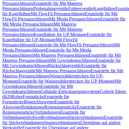
Pressanschlüssen
Ersatzteile für Mit Mapress
Pressanschlüssen
Probenahmeventile
Entleerventile
Kugelhähne
Ersatzt
für Kugelhähne
Mit FlowFit Pressanschlüssen
Ersatzteile für Mit
FlowFit Pressanschlüssen
Mit Mepla Pressanschlüssen
Ersatzteile für
Mit Mepla Pressanschlüssen
Mit Mapress
Pressanschlüssen
Ersatzteile für Mit Mapress
Pressanschlüssen
Kugelhähne für UP-Montage
Ersatzteile für
Kugelhähne für UP-Montage
Mit FlowFit
Pressanschlüssen
Ersatzteile für Mit FlowFit Pressanschlüssen
Mit
Mepla Pressanschlüssen
Ersatzteile für Mit Mepla
Pressanschlüssen
Mit Mapress Pressanschlüssen
Ersatzteile für Mit
Mapress Pressanschlüssen
Mit Gewindeanschlüssen
Ersatzteile für
Mit Gewindeanschlüssen
Rückschlagventile
Ersatzteile für
Rückschlagventile
Mit Mapress Pressanschlüssen
Ersatzteile für Mit
Mapress Pressanschlüssen
Wasserzählerstrecken für UP-
Montage
Ersatzteile für Wasserzählerstrecken für UP-Montage
Mit
Gewindeanschlüssen
Ersatzteile für Mit
Gewindeanschlüssen
Gebäude-Entwässerungssysteme
Geberit Silent-
db20
Rohre
Formstücke
Ersatzteile für
Formstücke
Bögen
Abzweige
Ersatzteile für
Abzweige
Reduktionen
Reinigungsstücke
Ersatzteile für
Reinigungsstücke
Verbindungen
Ersatzteile für
Verbindungen
Schweißverbindungen
Steckverbindungen
Ersatzteile
für Steckverbindungen
Spannverbindungen
Übergänge auf andere
Werkstoffe
Ersatzteile für Übergänge auf andere