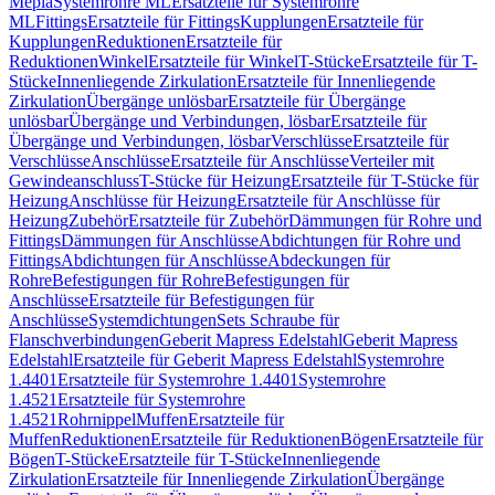
Mepla
Systemrohre ML
Ersatzteile für Systemrohre
ML
Fittings
Ersatzteile für Fittings
Kupplungen
Ersatzteile für
Kupplungen
Reduktionen
Ersatzteile für
Reduktionen
Winkel
Ersatzteile für Winkel
T-Stücke
Ersatzteile für T-
Stücke
Innenliegende Zirkulation
Ersatzteile für Innenliegende
Zirkulation
Übergänge unlösbar
Ersatzteile für Übergänge
unlösbar
Übergänge und Verbindungen, lösbar
Ersatzteile für
Übergänge und Verbindungen, lösbar
Verschlüsse
Ersatzteile für
Verschlüsse
Anschlüsse
Ersatzteile für Anschlüsse
Verteiler mit
Gewindeanschluss
T-Stücke für Heizung
Ersatzteile für T-Stücke für
Heizung
Anschlüsse für Heizung
Ersatzteile für Anschlüsse für
Heizung
Zubehör
Ersatzteile für Zubehör
Dämmungen für Rohre und
Fittings
Dämmungen für Anschlüsse
Abdichtungen für Rohre und
Fittings
Abdichtungen für Anschlüsse
Abdeckungen für
Rohre
Befestigungen für Rohre
Befestigungen für
Anschlüsse
Ersatzteile für Befestigungen für
Anschlüsse
Systemdichtungen
Sets Schraube für
Flanschverbindungen
Geberit Mapress Edelstahl
Geberit Mapress
Edelstahl
Ersatzteile für Geberit Mapress Edelstahl
Systemrohre
1.4401
Ersatzteile für Systemrohre 1.4401
Systemrohre
1.4521
Ersatzteile für Systemrohre
1.4521
Rohrnippel
Muffen
Ersatzteile für
Muffen
Reduktionen
Ersatzteile für Reduktionen
Bögen
Ersatzteile für
Bögen
T-Stücke
Ersatzteile für T-Stücke
Innenliegende
Zirkulation
Ersatzteile für Innenliegende Zirkulation
Übergänge