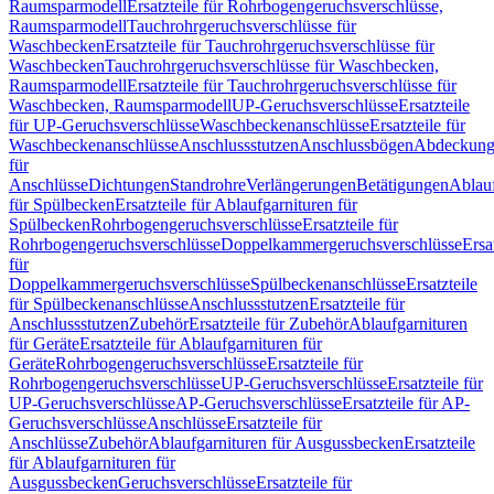
Raumsparmodell
Ersatzteile für Rohrbogengeruchsverschlüsse,
Raumsparmodell
Tauchrohrgeruchsverschlüsse für
Waschbecken
Ersatzteile für Tauchrohrgeruchsverschlüsse für
Waschbecken
Tauchrohrgeruchsverschlüsse für Waschbecken,
Raumsparmodell
Ersatzteile für Tauchrohrgeruchsverschlüsse für
Waschbecken, Raumsparmodell
UP-Geruchsverschlüsse
Ersatzteile
für UP-Geruchsverschlüsse
Waschbeckenanschlüsse
Ersatzteile für
Waschbeckenanschlüsse
Anschlussstutzen
Anschlussbögen
Abdeckung
für
Anschlüsse
Dichtungen
Standrohre
Verlängerungen
Betätigungen
Ablauf
für Spülbecken
Ersatzteile für Ablaufgarnituren für
Spülbecken
Rohrbogengeruchsverschlüsse
Ersatzteile für
Rohrbogengeruchsverschlüsse
Doppelkammergeruchsverschlüsse
Ersa
für
Doppelkammergeruchsverschlüsse
Spülbeckenanschlüsse
Ersatzteile
für Spülbeckenanschlüsse
Anschlussstutzen
Ersatzteile für
Anschlussstutzen
Zubehör
Ersatzteile für Zubehör
Ablaufgarnituren
für Geräte
Ersatzteile für Ablaufgarnituren für
Geräte
Rohrbogengeruchsverschlüsse
Ersatzteile für
Rohrbogengeruchsverschlüsse
UP-Geruchsverschlüsse
Ersatzteile für
UP-Geruchsverschlüsse
AP-Geruchsverschlüsse
Ersatzteile für AP-
Geruchsverschlüsse
Anschlüsse
Ersatzteile für
Anschlüsse
Zubehör
Ablaufgarnituren für Ausgussbecken
Ersatzteile
für Ablaufgarnituren für
Ausgussbecken
Geruchsverschlüsse
Ersatzteile für