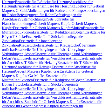
Heizung
Ersatzteile für T-Stücke für Heizung
Anschlüsse für
Heizung
Ersatzteile für Anschlüsse für Heizung
Zubehör für Geberit
Mapress C-Stahl
Abdichtungen für Rohre und Fittings
Abdeckungen
für Rohre
Befestigungen für Rohre
Befestigungen für
Anschlüsse
Systemdichtungen
Sets Schraube für
Flanschverbindungen
Geberit Mapress Kupfer
Geberit Mapress
Kupfer
Ersatzteile für Geberit Mapress Kupfer
Muffen
Ersatzteile für
Muffen
Reduktionen
Ersatzteile für Reduktionen
Bögen
Ersatzteile für
Bögen
T-Stücke
Ersatzteile für T-Stücke
Innenliegende
Zirkulation
Ersatzteile für Innenliegende
Zirkulation
Kreuzstücke
Ersatzteile für Kreuzstücke
Übergänge
unlösbar
Ersatzteile für Übergänge unlösbar
Übergänge und
Verbindungen, lösbar
Ersatzteile für Übergänge und Verbindungen,
lösbar
Verschlüsse
Ersatzteile für Verschlüsse
Anschlüsse
Ersatzteile
für Anschlüsse
T-Stücke für Heizung
Ersatzteile für T-Stücke für
Heizung
Anschlüsse für Heizung
Ersatzteile für Anschlüsse für
Heizung
Geberit Mapress Kupfer, Gas
Ersatzteile für Geberit
Mapress Kupfer, Gas
Muffen
Ersatzteile für
Muffen
Reduktionen
Ersatzteile für Reduktionen
Bögen
Ersatzteile für
Bögen
T-Stücke
Ersatzteile für T-Stücke
Übergänge
unlösbar
Ersatzteile für Übergänge unlösbar
Übergänge und
Verbindungen, lösbar
Ersatzteile für Übergänge und Verbindungen,
lösbar
Verschlüsse
Ersatzteile für Verschlüsse
Anschlüsse
Ersatzteile
für Anschlüsse
Zubehör für Geberit Mapress Kupfer
Ersatzteile für
Zubehör für Geberit Mapress Kupfer
Dämmungen für