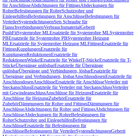
für Anschlüsse
Abdichtungen für Fittings
Abdeckungen für
Rohre
Befestigungen für Rohre
Schutzrohre und
Einlegehilfen
Befestigungen für Anschlüsse
Befestigungen für
Verteiler
Systemdichtungen
Sets Schraube für
Flanschverbindungen
Verbrauchsmaterial
Geberit
PushFit
Systemrohre ML
Ersatzteile für Systemrohre ML
Systemrohre
PB
Ersatzteile für Systemrohre PB
Systemrohre Heizung
ML
Ersatzteile für Systemrohre Heizung ML
Fittings
Ersatzteile für
Fittings
Kupplungen
Ersatzteile für
Kupplungen
Reduktionen
Ersatzteile für
Reduktionen
Winkel
Ersatzteile für Winkel
T-Stücke
Ersatzteile für T-
Stücke
Übergänge unlösbar
Ersatzteile für Übergänge
unlösbar
Übergänge und Verbindungen, lösbar
Ersatzteile für
Übergänge und Verbindungen, lösbar
Anschlussdosen
Ersatzteile für
Anschlussdosen
Anschlüsse
Ersatzteile für Anschlüsse
Verteiler mit
Steckanschluss
Ersatzteile für Verteiler mit Steckanschluss
Verteiler
mit Gewindeanschluss
Anschlüsse für Heizung
Ersatzteile für
Anschlüsse für Heizung
Zubehör
Ersatzteile für
Zubehör
Dämmungen für Rohre und Fittings
Dämmungen für
Anschlüsse
Abdichtungen für Rohre und Fittings
Abdichtungen für
Anschlüsse
Abdeckungen für Rohre
Befestigungen für
Rohre
Schutzrohre und Einlegehilfen
Befestigungen für
Anschlüsse
Ersatzteile für Befestigungen für
Anschlüsse
Befestigungen für Verteiler
Systemdichtungen
Geberit