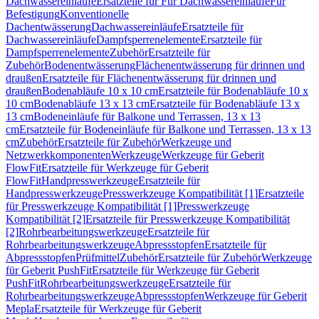
Dachwassereinläufe
Ersatzteile für Für Dachwassereinläufe
Für
Befestigung
Konventionelle
Dachentwässerung
Dachwassereinläufe
Ersatzteile für
Dachwassereinläufe
Dampfsperrenelemente
Ersatzteile für
Dampfsperrenelemente
Zubehör
Ersatzteile für
Zubehör
Bodenentwässerung
Flächenentwässerung für drinnen und
draußen
Ersatzteile für Flächenentwässerung für drinnen und
draußen
Bodenabläufe 10 x 10 cm
Ersatzteile für Bodenabläufe 10 x
10 cm
Bodenabläufe 13 x 13 cm
Ersatzteile für Bodenabläufe 13 x
13 cm
Bodeneinläufe für Balkone und Terrassen, 13 x 13
cm
Ersatzteile für Bodeneinläufe für Balkone und Terrassen, 13 x 13
cm
Zubehör
Ersatzteile für Zubehör
Werkzeuge und
Netzwerkkomponenten
Werkzeuge
Werkzeuge für Geberit
FlowFit
Ersatzteile für Werkzeuge für Geberit
FlowFit
Handpresswerkzeuge
Ersatzteile für
Handpresswerkzeuge
Presswerkzeuge Kompatibilität [1]
Ersatzteile
für Presswerkzeuge Kompatibilität [1]
Presswerkzeuge
Kompatibilität [2]
Ersatzteile für Presswerkzeuge Kompatibilität
[2]
Rohrbearbeitungswerkzeuge
Ersatzteile für
Rohrbearbeitungswerkzeuge
Abpressstopfen
Ersatzteile für
Abpressstopfen
Prüfmittel
Zubehör
Ersatzteile für Zubehör
Werkzeuge
für Geberit PushFit
Ersatzteile für Werkzeuge für Geberit
PushFit
Rohrbearbeitungswerkzeuge
Ersatzteile für
Rohrbearbeitungswerkzeuge
Abpressstopfen
Werkzeuge für Geberit
Mepla
Ersatzteile für Werkzeuge für Geberit