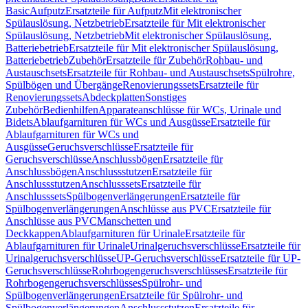
Basic
Aufputz
Ersatzteile für Aufputz
Mit elektronischer
Spülauslösung, Netzbetrieb
Ersatzteile für Mit elektronischer
Spülauslösung, Netzbetrieb
Mit elektronischer Spülauslösung,
Batteriebetrieb
Ersatzteile für Mit elektronischer Spülauslösung,
Batteriebetrieb
Zubehör
Ersatzteile für Zubehör
Rohbau- und
Austauschsets
Ersatzteile für Rohbau- und Austauschsets
Spülrohre,
Spülbögen und Übergänge
Renovierungssets
Ersatzteile für
Renovierungssets
Abdeckplatten
Sonstiges
Zubehör
Bedienhilfen
Apparateanschlüsse für WCs, Urinale und
Bidets
Ablaufgarnituren für WCs und Ausgüsse
Ersatzteile für
Ablaufgarnituren für WCs und
Ausgüsse
Geruchsverschlüsse
Ersatzteile für
Geruchsverschlüsse
Anschlussbögen
Ersatzteile für
Anschlussbögen
Anschlussstutzen
Ersatzteile für
Anschlussstutzen
Anschlusssets
Ersatzteile für
Anschlusssets
Spülbogenverlängerungen
Ersatzteile für
Spülbogenverlängerungen
Anschlüsse aus PVC
Ersatzteile für
Anschlüsse aus PVC
Manschetten und
Deckkappen
Ablaufgarnituren für Urinale
Ersatzteile für
Ablaufgarnituren für Urinale
Urinalgeruchsverschlüsse
Ersatzteile für
Urinalgeruchsverschlüsse
UP-Geruchsverschlüsse
Ersatzteile für UP-
Geruchsverschlüsse
Rohrbogengeruchsverschlüsses
Ersatzteile für
Rohrbogengeruchsverschlüsses
Spülrohr- und
Spülbogenverlängerungen
Ersatzteile für Spülrohr- und
Spülbogenverlängerungen
Anschlussstutzen
Ersatzteile für