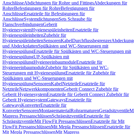
Anschlüsse
Abdichtungen für Rohre und Fittings
Abdeckungen für
Rohre
Befestigungen für Rohre
Befestigungen für
Anschlüsse
Ersatzteile für Befestigungen für
Anschlüsse
Systemdichtungen
Sets Schraube für
Flanschverbindungen
Geberit
Hygienesystem
Hygienespüleinheiten
Ersatzteile für
Hygienespüleinheiten
Zubehör für
Hygienespüleinheiten
Sensoren
Kabel
Durchflussbegrenzer
Abdeckung
und Abdeckplatten
Spülkästen und WC-Steuerungen mit
Hygienespülung
Ersatzteile für Spülkästen und WC-Steuerungen mit
Hygienespülung
UP-Spülkästen mit
Hygienespülung
Hygieneeinbaumodule
Ersatzteile für
Hygieneeinbaumodule
Zubehör für Spülkästen und WC-
Steuerungen mit Hygienespülung
Ersatzteile für Zubehör für
Spülkästen und WC-Steuerungen mit
Hygienespülung
Sensoren
Kabel
Netzteile
Ersatzteile für
Netzteile
Netzwerkkomponenten
Geberit Connect Zubehör für
Geberit Hygienesystem
Ersatzteile für Geberit Connect Zubehör für
Geberit Hygienesystem
Gateways
Ersatzteile für
Gateways
Konverter
Ersatzteile für
Konverter
Sensoren
Montagematerial
Rohrarmaturen
Geradsitzventile
Mi
Mapress Pressanschlüssen
Schrägsitzventile
Ersatzteile für
Schrägsitzventile
Mit FlowFit Pressanschlüssen
Ersatzteile für Mit
FlowFit Pressanschlüssen
Mit Mepla Pressanschlüssen
Ersatzteile für
Mit Mepla Pressanschlüssen
Mit Mapress