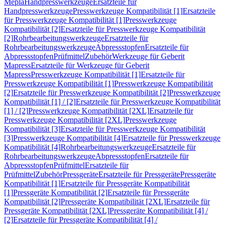
Mepla
Handpresswerkzeuge
Ersatzteile für
Handpresswerkzeuge
Presswerkzeuge Kompatibilität [1]
Ersatzteile
für Presswerkzeuge Kompatibilität [1]
Presswerkzeuge
Kompatibilität [2]
Ersatzteile für Presswerkzeuge Kompatibilität
[2]
Rohrbearbeitungswerkzeuge
Ersatzteile für
Rohrbearbeitungswerkzeuge
Abpressstopfen
Ersatzteile für
Abpressstopfen
Prüfmittel
Zubehör
Werkzeuge für Geberit
Mapress
Ersatzteile für Werkzeuge für Geberit
Mapress
Presswerkzeuge Kompatibilität [1]
Ersatzteile für
Presswerkzeuge Kompatibilität [1]
Presswerkzeuge Kompatibilität
[2]
Ersatzteile für Presswerkzeuge Kompatibilität [2]
Presswerkzeuge
Kompatibilität [1] / [2]
Ersatzteile für Presswerkzeuge Kompatibilität
[1] / [2]
Presswerkzeuge Kompatibilität [2XL]
Ersatzteile für
Presswerkzeuge Kompatibilität [2XL]
Presswerkzeuge
Kompatibilität [3]
Ersatzteile für Presswerkzeuge Kompatibilität
[3]
Presswerkzeuge Kompatibilität [4]
Ersatzteile für Presswerkzeuge
Kompatibilität [4]
Rohrbearbeitungswerkzeuge
Ersatzteile für
Rohrbearbeitungswerkzeuge
Abpressstopfen
Ersatzteile für
Abpressstopfen
Prüfmittel
Ersatzteile für
Prüfmittel
Zubehör
Pressgeräte
Ersatzteile für Pressgeräte
Pressgeräte
Kompatibilität [1]
Ersatzteile für Pressgeräte Kompatibilität
[1]
Pressgeräte Kompatibilität [2]
Ersatzteile für Pressgeräte
Kompatibilität [2]
Pressgeräte Kompatibilität [2XL]
Ersatzteile für
Pressgeräte Kompatibilität [2XL]
Pressgeräte Kompatibilität [4] /
[2]
Ersatzteile für Pressgeräte Kompatibilität [4] /