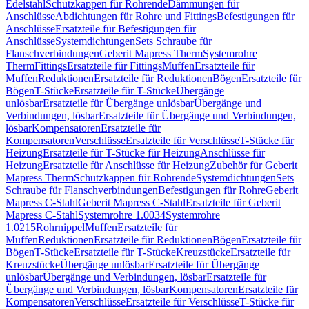
Edelstahl
Schutzkappen für Rohrende
Dämmungen für
Anschlüsse
Abdichtungen für Rohre und Fittings
Befestigungen für
Anschlüsse
Ersatzteile für Befestigungen für
Anschlüsse
Systemdichtungen
Sets Schraube für
Flanschverbindungen
Geberit Mapress Therm
Systemrohre
Therm
Fittings
Ersatzteile für Fittings
Muffen
Ersatzteile für
Muffen
Reduktionen
Ersatzteile für Reduktionen
Bögen
Ersatzteile für
Bögen
T-Stücke
Ersatzteile für T-Stücke
Übergänge
unlösbar
Ersatzteile für Übergänge unlösbar
Übergänge und
Verbindungen, lösbar
Ersatzteile für Übergänge und Verbindungen,
lösbar
Kompensatoren
Ersatzteile für
Kompensatoren
Verschlüsse
Ersatzteile für Verschlüsse
T-Stücke für
Heizung
Ersatzteile für T-Stücke für Heizung
Anschlüsse für
Heizung
Ersatzteile für Anschlüsse für Heizung
Zubehör für Geberit
Mapress Therm
Schutzkappen für Rohrende
Systemdichtungen
Sets
Schraube für Flanschverbindungen
Befestigungen für Rohre
Geberit
Mapress C-Stahl
Geberit Mapress C-Stahl
Ersatzteile für Geberit
Mapress C-Stahl
Systemrohre 1.0034
Systemrohre
1.0215
Rohrnippel
Muffen
Ersatzteile für
Muffen
Reduktionen
Ersatzteile für Reduktionen
Bögen
Ersatzteile für
Bögen
T-Stücke
Ersatzteile für T-Stücke
Kreuzstücke
Ersatzteile für
Kreuzstücke
Übergänge unlösbar
Ersatzteile für Übergänge
unlösbar
Übergänge und Verbindungen, lösbar
Ersatzteile für
Übergänge und Verbindungen, lösbar
Kompensatoren
Ersatzteile für
Kompensatoren
Verschlüsse
Ersatzteile für Verschlüsse
T-Stücke für