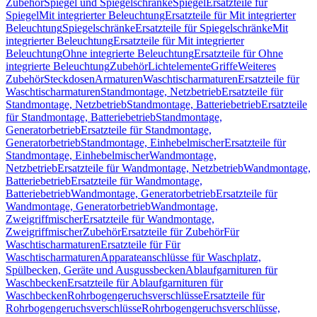
Zubehör
Spiegel und Spiegelschränke
Spiegel
Ersatzteile für
Spiegel
Mit integrierter Beleuchtung
Ersatzteile für Mit integrierter
Beleuchtung
Spiegelschränke
Ersatzteile für Spiegelschränke
Mit
integrierter Beleuchtung
Ersatzteile für Mit integrierter
Beleuchtung
Ohne integrierte Beleuchtung
Ersatzteile für Ohne
integrierte Beleuchtung
Zubehör
Lichtelemente
Griffe
Weiteres
Zubehör
Steckdosen
Armaturen
Waschtischarmaturen
Ersatzteile für
Waschtischarmaturen
Standmontage, Netzbetrieb
Ersatzteile für
Standmontage, Netzbetrieb
Standmontage, Batteriebetrieb
Ersatzteile
für Standmontage, Batteriebetrieb
Standmontage,
Generatorbetrieb
Ersatzteile für Standmontage,
Generatorbetrieb
Standmontage, Einhebelmischer
Ersatzteile für
Standmontage, Einhebelmischer
Wandmontage,
Netzbetrieb
Ersatzteile für Wandmontage, Netzbetrieb
Wandmontage,
Batteriebetrieb
Ersatzteile für Wandmontage,
Batteriebetrieb
Wandmontage, Generatorbetrieb
Ersatzteile für
Wandmontage, Generatorbetrieb
Wandmontage,
Zweigriffmischer
Ersatzteile für Wandmontage,
Zweigriffmischer
Zubehör
Ersatzteile für Zubehör
Für
Waschtischarmaturen
Ersatzteile für Für
Waschtischarmaturen
Apparateanschlüsse für Waschplatz,
Spülbecken, Geräte und Ausgussbecken
Ablaufgarnituren für
Waschbecken
Ersatzteile für Ablaufgarnituren für
Waschbecken
Rohrbogengeruchsverschlüsse
Ersatzteile für
Rohrbogengeruchsverschlüsse
Rohrbogengeruchsverschlüsse,