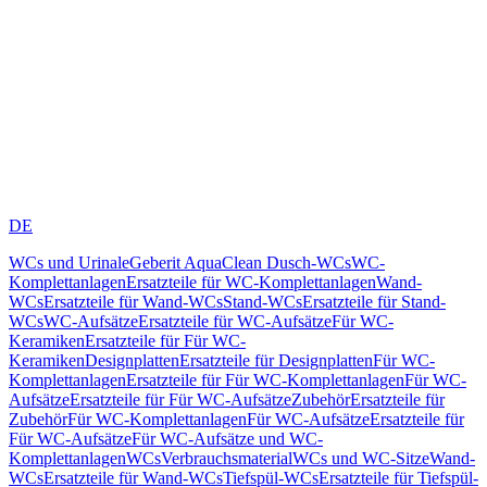
DE
WCs und Urinale
Geberit AquaClean Dusch-WCs
WC-
Komplettanlagen
Ersatzteile für WC-Komplettanlagen
Wand-
WCs
Ersatzteile für Wand-WCs
Stand-WCs
Ersatzteile für Stand-
WCs
WC-Aufsätze
Ersatzteile für WC-Aufsätze
Für WC-
Keramiken
Ersatzteile für Für WC-
Keramiken
Designplatten
Ersatzteile für Designplatten
Für WC-
Komplettanlagen
Ersatzteile für Für WC-Komplettanlagen
Für WC-
Aufsätze
Ersatzteile für Für WC-Aufsätze
Zubehör
Ersatzteile für
Zubehör
Für WC-Komplettanlagen
Für WC-Aufsätze
Ersatzteile für
Für WC-Aufsätze
Für WC-Aufsätze und WC-
Komplettanlagen
WCs
Verbrauchsmaterial
WCs und WC-Sitze
Wand-
WCs
Ersatzteile für Wand-WCs
Tiefspül-WCs
Ersatzteile für Tiefspül-