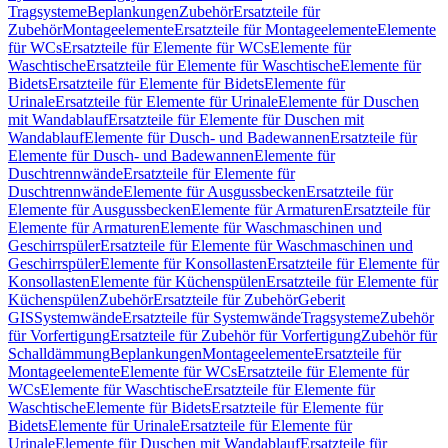
Tragsysteme
Beplankungen
Zubehör
Ersatzteile für
Zubehör
Montageelemente
Ersatzteile für Montageelemente
Elemente
für WCs
Ersatzteile für Elemente für WCs
Elemente für
Waschtische
Ersatzteile für Elemente für Waschtische
Elemente für
Bidets
Ersatzteile für Elemente für Bidets
Elemente für
Urinale
Ersatzteile für Elemente für Urinale
Elemente für Duschen
mit Wandablauf
Ersatzteile für Elemente für Duschen mit
Wandablauf
Elemente für Dusch- und Badewannen
Ersatzteile für
Elemente für Dusch- und Badewannen
Elemente für
Duschtrennwände
Ersatzteile für Elemente für
Duschtrennwände
Elemente für Ausgussbecken
Ersatzteile für
Elemente für Ausgussbecken
Elemente für Armaturen
Ersatzteile für
Elemente für Armaturen
Elemente für Waschmaschinen und
Geschirrspüler
Ersatzteile für Elemente für Waschmaschinen und
Geschirrspüler
Elemente für Konsollasten
Ersatzteile für Elemente für
Konsollasten
Elemente für Küchenspülen
Ersatzteile für Elemente für
Küchenspülen
Zubehör
Ersatzteile für Zubehör
Geberit
GIS
Systemwände
Ersatzteile für Systemwände
Tragsysteme
Zubehör
für Vorfertigung
Ersatzteile für Zubehör für Vorfertigung
Zubehör für
Schalldämmung
Beplankungen
Montageelemente
Ersatzteile für
Montageelemente
Elemente für WCs
Ersatzteile für Elemente für
WCs
Elemente für Waschtische
Ersatzteile für Elemente für
Waschtische
Elemente für Bidets
Ersatzteile für Elemente für
Bidets
Elemente für Urinale
Ersatzteile für Elemente für
Urinale
Elemente für Duschen mit Wandablauf
Ersatzteile für