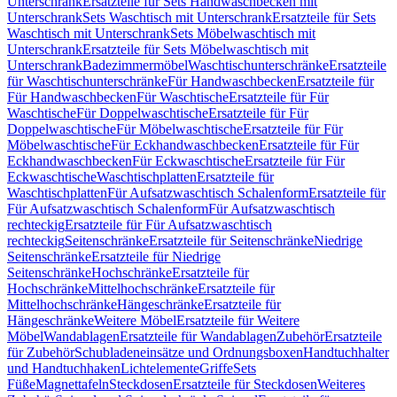
Unterschrank
Ersatzteile für Sets Handwaschbecken mit
Unterschrank
Sets Waschtisch mit Unterschrank
Ersatzteile für Sets
Waschtisch mit Unterschrank
Sets Möbelwaschtisch mit
Unterschrank
Ersatzteile für Sets Möbelwaschtisch mit
Unterschrank
Badezimmermöbel
Waschtischunterschränke
Ersatzteile
für Waschtischunterschränke
Für Handwaschbecken
Ersatzteile für
Für Handwaschbecken
Für Waschtische
Ersatzteile für Für
Waschtische
Für Doppelwaschtische
Ersatzteile für Für
Doppelwaschtische
Für Möbelwaschtische
Ersatzteile für Für
Möbelwaschtische
Für Eckhandwaschbecken
Ersatzteile für Für
Eckhandwaschbecken
Für Eckwaschtische
Ersatzteile für Für
Eckwaschtische
Waschtischplatten
Ersatzteile für
Waschtischplatten
Für Aufsatzwaschtisch Schalenform
Ersatzteile für
Für Aufsatzwaschtisch Schalenform
Für Aufsatzwaschtisch
rechteckig
Ersatzteile für Für Aufsatzwaschtisch
rechteckig
Seitenschränke
Ersatzteile für Seitenschränke
Niedrige
Seitenschränke
Ersatzteile für Niedrige
Seitenschränke
Hochschränke
Ersatzteile für
Hochschränke
Mittelhochschränke
Ersatzteile für
Mittelhochschränke
Hängeschränke
Ersatzteile für
Hängeschränke
Weitere Möbel
Ersatzteile für Weitere
Möbel
Wandablagen
Ersatzteile für Wandablagen
Zubehör
Ersatzteile
für Zubehör
Schubladeneinsätze und Ordnungsboxen
Handtuchhalter
und Handtuchhaken
Lichtelemente
Griffe
Sets
Füße
Magnettafeln
Steckdosen
Ersatzteile für Steckdosen
Weiteres