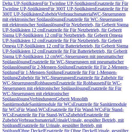
Delta UP-Spülkästen
Für Twinline UP-Spülkästen
Ersatzteile für Für
Twinline UP-Spülkästen
Für 300T UP-Spülkästen
Ersatzteile für Für
300T UP-Spülkästen
Zubehör
Verbrauchsmaterial
WC-Steuerungen
mit elektronischer Spülauslösung
Ersatzteile für WC-Steuerungen
mit elektronischer Spülauslösung
Für Netzbetrieb, für Geberit Sigma
UP-Spülkästen 12 cm
Ersatzteile für Für Netzbetrieb, für Geberit
Sigma UP-Spülkästen 12 cm
Für Netzbetrieb, für Geberit Omega
UP-Spülkästen 12 cm
Ersatzteile für Für Netzbetrieb, für Geberit
Omega UP-Spülkästen 12 cm
Für Batteriebetrieb, für Geberit Sigma
UP-Spülkästen 12 cm
Ersatzteile für Für Batteriebetrieb, für Geberit
Sigma UP-Spülkästen 12 cm
WC-Steuerungen mit pneumatischer
Spülauslösung
Ersatzteile für WC-Steuerungen mit pneumatischer
Spülauslösung
Für 2-Mengen-Spülung
Ersatzteile für Für 2-Mengen-
Spülung
Für 1-Mengen-Spülung
Ersatzteile für Für 1-Mengen-
Spülung
Zubehör für WC-Steuerungen
Ersatzteile für Zubehör für
WC-Steuerungen
Rohbausets
Ersatzteile für Rohbausets
Für WC-
Steuerungen mit elektronischer Spülauslösung
Ersatzteile für Für
WC-Steuerungen mit elektronischer
Spülauslösung
Verbindungen
Geberit Monolith
Sanitärmodule
Sanitärmodule für WCs
Ersatzteile für Sanitärmodule
für WCs
Für Wand-WCs
Ersatzteile für Für Wand-WCs
Für Stand-
WCs
Ersatzteile für Für Stand-WCs
Zubehör
Ersatzteile für
Zubehör
Verbrauchsmaterial
Urinale
Urinale, gespülter Betrieb, mit
Spülrand
Ersatzteile für Urinale, gespülter Betrieb, mit
Spülrand
Ohne Deckel
Ersatzteile für Ohne Deckel
Urinale, gespülter