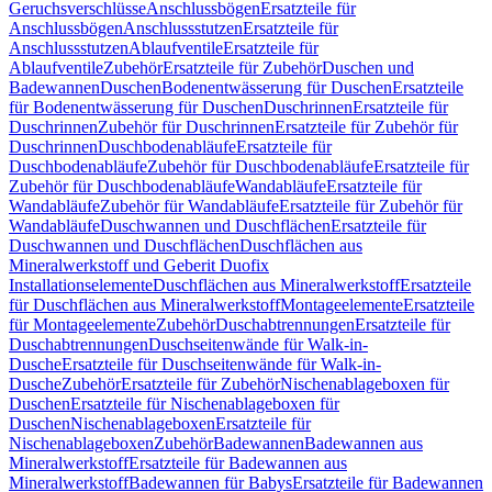
Geruchsverschlüsse
Anschlussbögen
Ersatzteile für
Anschlussbögen
Anschlussstutzen
Ersatzteile für
Anschlussstutzen
Ablaufventile
Ersatzteile für
Ablaufventile
Zubehör
Ersatzteile für Zubehör
Duschen und
Badewannen
Duschen
Bodenentwässerung für Duschen
Ersatzteile
für Bodenentwässerung für Duschen
Duschrinnen
Ersatzteile für
Duschrinnen
Zubehör für Duschrinnen
Ersatzteile für Zubehör für
Duschrinnen
Duschbodenabläufe
Ersatzteile für
Duschbodenabläufe
Zubehör für Duschbodenabläufe
Ersatzteile für
Zubehör für Duschbodenabläufe
Wandabläufe
Ersatzteile für
Wandabläufe
Zubehör für Wandabläufe
Ersatzteile für Zubehör für
Wandabläufe
Duschwannen und Duschflächen
Ersatzteile für
Duschwannen und Duschflächen
Duschflächen aus
Mineralwerkstoff und Geberit Duofix
Installationselemente
Duschflächen aus Mineralwerkstoff
Ersatzteile
für Duschflächen aus Mineralwerkstoff
Montageelemente
Ersatzteile
für Montageelemente
Zubehör
Duschabtrennungen
Ersatzteile für
Duschabtrennungen
Duschseitenwände für Walk-in-
Dusche
Ersatzteile für Duschseitenwände für Walk-in-
Dusche
Zubehör
Ersatzteile für Zubehör
Nischenablageboxen für
Duschen
Ersatzteile für Nischenablageboxen für
Duschen
Nischenablageboxen
Ersatzteile für
Nischenablageboxen
Zubehör
Badewannen
Badewannen aus
Mineralwerkstoff
Ersatzteile für Badewannen aus
Mineralwerkstoff
Badewannen für Babys
Ersatzteile für Badewannen