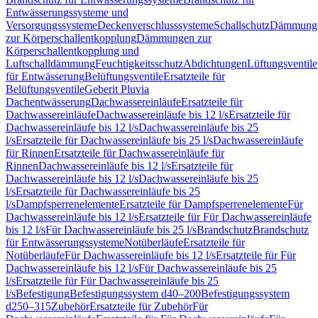
Entwässerungssysteme und
Versorgungssysteme
Deckenverschlusssysteme
Schallschutz
Dämmung
zur Körperschallentkopplung
Dämmungen zur
Körperschallentkopplung und
Luftschalldämmung
Feuchtigkeitsschutz
Abdichtungen
Lüftungsventile
für Entwässerung
Belüftungsventile
Ersatzteile für
Belüftungsventile
Geberit Pluvia
Dachentwässerung
Dachwassereinläufe
Ersatzteile für
Dachwassereinläufe
Dachwassereinläufe bis 12 l/s
Ersatzteile für
Dachwassereinläufe bis 12 l/s
Dachwassereinläufe bis 25
l/s
Ersatzteile für Dachwassereinläufe bis 25 l/s
Dachwassereinläufe
für Rinnen
Ersatzteile für Dachwassereinläufe für
Rinnen
Dachwassereinläufe bis 12 l/s
Ersatzteile für
Dachwassereinläufe bis 12 l/s
Dachwassereinläufe bis 25
l/s
Ersatzteile für Dachwassereinläufe bis 25
l/s
Dampfsperrenelemente
Ersatzteile für Dampfsperrenelemente
Für
Dachwassereinläufe bis 12 l/s
Ersatzteile für Für Dachwassereinläufe
bis 12 l/s
Für Dachwassereinläufe bis 25 l/s
Brandschutz
Brandschutz
für Entwässerungssysteme
Notüberläufe
Ersatzteile für
Notüberläufe
Für Dachwassereinläufe bis 12 l/s
Ersatzteile für Für
Dachwassereinläufe bis 12 l/s
Für Dachwassereinläufe bis 25
l/s
Ersatzteile für Für Dachwassereinläufe bis 25
l/s
Befestigung
Befestigungssystem d40–200
Befestigungssystem
d250–315
Zubehör
Ersatzteile für Zubehör
Für