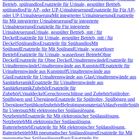
Betrieb, spülrandlos
Ersatzteile für Urinale, gespülter Betrieb,
spülrandlos
Für AP- oder UP-Urinalsteuerung
Ersatzteile für Für AP-
oder UP-Urinalsteuerung
Mit integrierter Urinalsteuerung
Ersatzteile
für Mit integrierter Urinalsteuerung
Für integrierte
Urinalsteuerung
Ersatzteile für Für integrierte
Urinalsteuerung
Urinale, gespülter Betrieb, mit / für
Deckel
Ersatzteile für Urinale, gespülter Betrieb, mit / für
Deckel
Spülrandlos
Ersatzteile für Spülrandlos
Mit
Spülrand
Ersatzteile für Mit Spülrand
Urinale, wasserloser
Betrieb
Ersatzteile für Urinale, wasserloser Betrieb
Ohne
Deckel
Ersatzteile für Ohne Deckel
Urinaltrennwände
Ersatzteile für
Urinaltrennwände
Urinaltrennwände aus Kunststoff
Ersatzteile für
Urinaltrennwände aus Kunststoff
Urinaltrennwände aus
Glas
Ersatzteile für Urinaltrennwände aus Glas
Urinaltrennwände aus
Sanitärkeramik
Ersatzteile für Urinaltrennwände aus
Sanitärkeramik
Zubehör
Ersatzteile für
Zubehör
Urinaldeckel
Geruchsverschlüsse und Zubehör
Spülrohre,
Spülbögen und Übergänge
Ersatzteile für Spülrohre, Spülbögen und
Übergänge
Sprühkopfzubehör
Befestigungsmaterial
Ablaufventile
Spülv
für Unterputz
Mit elektronischer Spülauslösung,
Netzbetrieb
Ersatzteile für Mit elektronischer Spülauslösung,
Netzbetrieb
Mit elektronischer Spülauslösung,
Batteriebetrieb
Ersatzteile für Mit elektronischer Spülauslösung,
Batteriebetrieb
Mit pneumatischer Spülauslösung
Ersatzteile für Mit
pneumatischer Spülauslösung
Basic
Ersatzteile für