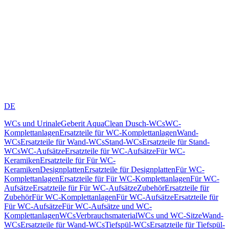
DE
WCs und Urinale
Geberit AquaClean Dusch-WCs
WC-
Komplettanlagen
Ersatzteile für WC-Komplettanlagen
Wand-
WCs
Ersatzteile für Wand-WCs
Stand-WCs
Ersatzteile für Stand-
WCs
WC-Aufsätze
Ersatzteile für WC-Aufsätze
Für WC-
Keramiken
Ersatzteile für Für WC-
Keramiken
Designplatten
Ersatzteile für Designplatten
Für WC-
Komplettanlagen
Ersatzteile für Für WC-Komplettanlagen
Für WC-
Aufsätze
Ersatzteile für Für WC-Aufsätze
Zubehör
Ersatzteile für
Zubehör
Für WC-Komplettanlagen
Für WC-Aufsätze
Ersatzteile für
Für WC-Aufsätze
Für WC-Aufsätze und WC-
Komplettanlagen
WCs
Verbrauchsmaterial
WCs und WC-Sitze
Wand-
WCs
Ersatzteile für Wand-WCs
Tiefspül-WCs
Ersatzteile für Tiefspül-