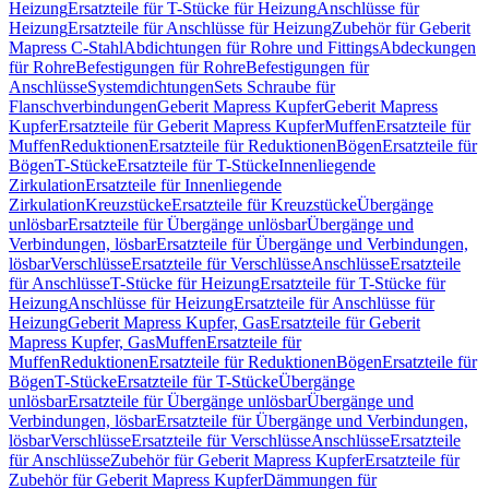
Heizung
Ersatzteile für T-Stücke für Heizung
Anschlüsse für
Heizung
Ersatzteile für Anschlüsse für Heizung
Zubehör für Geberit
Mapress C-Stahl
Abdichtungen für Rohre und Fittings
Abdeckungen
für Rohre
Befestigungen für Rohre
Befestigungen für
Anschlüsse
Systemdichtungen
Sets Schraube für
Flanschverbindungen
Geberit Mapress Kupfer
Geberit Mapress
Kupfer
Ersatzteile für Geberit Mapress Kupfer
Muffen
Ersatzteile für
Muffen
Reduktionen
Ersatzteile für Reduktionen
Bögen
Ersatzteile für
Bögen
T-Stücke
Ersatzteile für T-Stücke
Innenliegende
Zirkulation
Ersatzteile für Innenliegende
Zirkulation
Kreuzstücke
Ersatzteile für Kreuzstücke
Übergänge
unlösbar
Ersatzteile für Übergänge unlösbar
Übergänge und
Verbindungen, lösbar
Ersatzteile für Übergänge und Verbindungen,
lösbar
Verschlüsse
Ersatzteile für Verschlüsse
Anschlüsse
Ersatzteile
für Anschlüsse
T-Stücke für Heizung
Ersatzteile für T-Stücke für
Heizung
Anschlüsse für Heizung
Ersatzteile für Anschlüsse für
Heizung
Geberit Mapress Kupfer, Gas
Ersatzteile für Geberit
Mapress Kupfer, Gas
Muffen
Ersatzteile für
Muffen
Reduktionen
Ersatzteile für Reduktionen
Bögen
Ersatzteile für
Bögen
T-Stücke
Ersatzteile für T-Stücke
Übergänge
unlösbar
Ersatzteile für Übergänge unlösbar
Übergänge und
Verbindungen, lösbar
Ersatzteile für Übergänge und Verbindungen,
lösbar
Verschlüsse
Ersatzteile für Verschlüsse
Anschlüsse
Ersatzteile
für Anschlüsse
Zubehör für Geberit Mapress Kupfer
Ersatzteile für
Zubehör für Geberit Mapress Kupfer
Dämmungen für