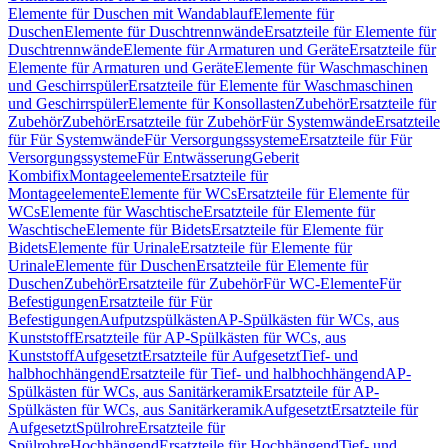
Elemente für Duschen mit Wandablauf
Elemente für
Duschen
Elemente für Duschtrennwände
Ersatzteile für Elemente für
Duschtrennwände
Elemente für Armaturen und Geräte
Ersatzteile für
Elemente für Armaturen und Geräte
Elemente für Waschmaschinen
und Geschirrspüler
Ersatzteile für Elemente für Waschmaschinen
und Geschirrspüler
Elemente für Konsollasten
Zubehör
Ersatzteile für
Zubehör
Zubehör
Ersatzteile für Zubehör
Für Systemwände
Ersatzteile
für Für Systemwände
Für Versorgungssysteme
Ersatzteile für Für
Versorgungssysteme
Für Entwässerung
Geberit
Kombifix
Montageelemente
Ersatzteile für
Montageelemente
Elemente für WCs
Ersatzteile für Elemente für
WCs
Elemente für Waschtische
Ersatzteile für Elemente für
Waschtische
Elemente für Bidets
Ersatzteile für Elemente für
Bidets
Elemente für Urinale
Ersatzteile für Elemente für
Urinale
Elemente für Duschen
Ersatzteile für Elemente für
Duschen
Zubehör
Ersatzteile für Zubehör
Für WC-Elemente
Für
Befestigungen
Ersatzteile für Für
Befestigungen
Aufputzspülkästen
AP-Spülkästen für WCs, aus
Kunststoff
Ersatzteile für AP-Spülkästen für WCs, aus
Kunststoff
Aufgesetzt
Ersatzteile für Aufgesetzt
Tief- und
halbhochhängend
Ersatzteile für Tief- und halbhochhängend
AP-
Spülkästen für WCs, aus Sanitärkeramik
Ersatzteile für AP-
Spülkästen für WCs, aus Sanitärkeramik
Aufgesetzt
Ersatzteile für
Aufgesetzt
Spülrohre
Ersatzteile für
Spülrohre
Hochhängend
Ersatzteile für Hochhängend
Tief- und