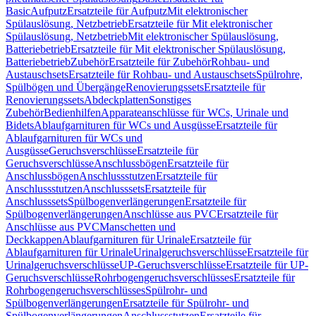
Basic
Aufputz
Ersatzteile für Aufputz
Mit elektronischer
Spülauslösung, Netzbetrieb
Ersatzteile für Mit elektronischer
Spülauslösung, Netzbetrieb
Mit elektronischer Spülauslösung,
Batteriebetrieb
Ersatzteile für Mit elektronischer Spülauslösung,
Batteriebetrieb
Zubehör
Ersatzteile für Zubehör
Rohbau- und
Austauschsets
Ersatzteile für Rohbau- und Austauschsets
Spülrohre,
Spülbögen und Übergänge
Renovierungssets
Ersatzteile für
Renovierungssets
Abdeckplatten
Sonstiges
Zubehör
Bedienhilfen
Apparateanschlüsse für WCs, Urinale und
Bidets
Ablaufgarnituren für WCs und Ausgüsse
Ersatzteile für
Ablaufgarnituren für WCs und
Ausgüsse
Geruchsverschlüsse
Ersatzteile für
Geruchsverschlüsse
Anschlussbögen
Ersatzteile für
Anschlussbögen
Anschlussstutzen
Ersatzteile für
Anschlussstutzen
Anschlusssets
Ersatzteile für
Anschlusssets
Spülbogenverlängerungen
Ersatzteile für
Spülbogenverlängerungen
Anschlüsse aus PVC
Ersatzteile für
Anschlüsse aus PVC
Manschetten und
Deckkappen
Ablaufgarnituren für Urinale
Ersatzteile für
Ablaufgarnituren für Urinale
Urinalgeruchsverschlüsse
Ersatzteile für
Urinalgeruchsverschlüsse
UP-Geruchsverschlüsse
Ersatzteile für UP-
Geruchsverschlüsse
Rohrbogengeruchsverschlüsses
Ersatzteile für
Rohrbogengeruchsverschlüsses
Spülrohr- und
Spülbogenverlängerungen
Ersatzteile für Spülrohr- und
Spülbogenverlängerungen
Anschlussstutzen
Ersatzteile für