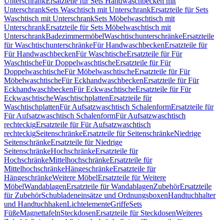
Unterschrank
Ersatzteile für Sets Handwaschbecken mit
Unterschrank
Sets Waschtisch mit Unterschrank
Ersatzteile für Sets
Waschtisch mit Unterschrank
Sets Möbelwaschtisch mit
Unterschrank
Ersatzteile für Sets Möbelwaschtisch mit
Unterschrank
Badezimmermöbel
Waschtischunterschränke
Ersatzteile
für Waschtischunterschränke
Für Handwaschbecken
Ersatzteile für
Für Handwaschbecken
Für Waschtische
Ersatzteile für Für
Waschtische
Für Doppelwaschtische
Ersatzteile für Für
Doppelwaschtische
Für Möbelwaschtische
Ersatzteile für Für
Möbelwaschtische
Für Eckhandwaschbecken
Ersatzteile für Für
Eckhandwaschbecken
Für Eckwaschtische
Ersatzteile für Für
Eckwaschtische
Waschtischplatten
Ersatzteile für
Waschtischplatten
Für Aufsatzwaschtisch Schalenform
Ersatzteile für
Für Aufsatzwaschtisch Schalenform
Für Aufsatzwaschtisch
rechteckig
Ersatzteile für Für Aufsatzwaschtisch
rechteckig
Seitenschränke
Ersatzteile für Seitenschränke
Niedrige
Seitenschränke
Ersatzteile für Niedrige
Seitenschränke
Hochschränke
Ersatzteile für
Hochschränke
Mittelhochschränke
Ersatzteile für
Mittelhochschränke
Hängeschränke
Ersatzteile für
Hängeschränke
Weitere Möbel
Ersatzteile für Weitere
Möbel
Wandablagen
Ersatzteile für Wandablagen
Zubehör
Ersatzteile
für Zubehör
Schubladeneinsätze und Ordnungsboxen
Handtuchhalter
und Handtuchhaken
Lichtelemente
Griffe
Sets
Füße
Magnettafeln
Steckdosen
Ersatzteile für Steckdosen
Weiteres