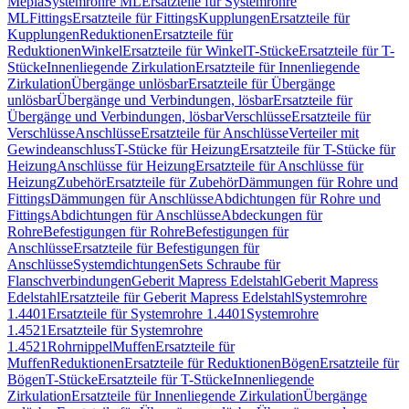
Mepla
Systemrohre ML
Ersatzteile für Systemrohre
ML
Fittings
Ersatzteile für Fittings
Kupplungen
Ersatzteile für
Kupplungen
Reduktionen
Ersatzteile für
Reduktionen
Winkel
Ersatzteile für Winkel
T-Stücke
Ersatzteile für T-
Stücke
Innenliegende Zirkulation
Ersatzteile für Innenliegende
Zirkulation
Übergänge unlösbar
Ersatzteile für Übergänge
unlösbar
Übergänge und Verbindungen, lösbar
Ersatzteile für
Übergänge und Verbindungen, lösbar
Verschlüsse
Ersatzteile für
Verschlüsse
Anschlüsse
Ersatzteile für Anschlüsse
Verteiler mit
Gewindeanschluss
T-Stücke für Heizung
Ersatzteile für T-Stücke für
Heizung
Anschlüsse für Heizung
Ersatzteile für Anschlüsse für
Heizung
Zubehör
Ersatzteile für Zubehör
Dämmungen für Rohre und
Fittings
Dämmungen für Anschlüsse
Abdichtungen für Rohre und
Fittings
Abdichtungen für Anschlüsse
Abdeckungen für
Rohre
Befestigungen für Rohre
Befestigungen für
Anschlüsse
Ersatzteile für Befestigungen für
Anschlüsse
Systemdichtungen
Sets Schraube für
Flanschverbindungen
Geberit Mapress Edelstahl
Geberit Mapress
Edelstahl
Ersatzteile für Geberit Mapress Edelstahl
Systemrohre
1.4401
Ersatzteile für Systemrohre 1.4401
Systemrohre
1.4521
Ersatzteile für Systemrohre
1.4521
Rohrnippel
Muffen
Ersatzteile für
Muffen
Reduktionen
Ersatzteile für Reduktionen
Bögen
Ersatzteile für
Bögen
T-Stücke
Ersatzteile für T-Stücke
Innenliegende
Zirkulation
Ersatzteile für Innenliegende Zirkulation
Übergänge