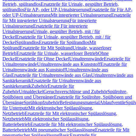
Betrieb, spülrandlos
Ersatzteile für Urinale, gespülter Betrieb,
spülrandlos
Für AP- oder UP-Urinalsteuerung
Ersatzteile für Für AP-
oder UP-Urinalsteuerung
Mit integrierter Urinalsteuerung
Ersatzteile
für Mit integrierter Urinalsteuerung
Für integrierte
Urinalsteuerung
Ersatzteile für Für integrierte
Urinalsteuerung
Urinale, gespülter Betrieb, mit / für
Deckel
Ersatzteile für Urinale, gespülter Betrieb, mit / für
Deckel
Spülrandlos
Ersatzteile für Spülrandlos
Mit
Spülrand
Ersatzteile für Mit Spülrand
Urinale, wasserloser
Betrieb
Ersatzteile für Urinale, wasserloser Betrieb
Ohne
Deckel
Ersatzteile für Ohne Deckel
Urinaltrennwände
Ersatzteile für
Urinaltrennwände
Urinaltrennwände aus Kunststoff
Ersatzteile für
Urinaltrennwände aus Kunststoff
Urinaltrennwände aus
Glas
Ersatzteile für Urinaltrennwände aus Glas
Urinaltrennwände aus
Sanitärkeramik
Ersatzteile für Urinaltrennwände aus
Sanitärkeramik
Zubehör
Ersatzteile für
Zubehör
Urinaldeckel
Geruchsverschlüsse und Zubehör
Spülrohre,
Spülbögen und Übergänge
Ersatzteile für Spülrohre, Spülbögen und
Übergänge
Sprühkopfzubehör
Befestigungsmaterial
Ablaufventile
Spülv
für Unterputz
Mit elektronischer Spülauslösung,
Netzbetrieb
Ersatzteile für Mit elektronischer Spülauslösung,
Netzbetrieb
Mit elektronischer Spülauslösung,
Batteriebetrieb
Ersatzteile für Mit elektronischer Spülauslösung,
Batteriebetrieb
Mit pneumatischer Spülauslösung
Ersatzteile für Mit
pneumatischer Spülauslösung
Basic
Ersatzteile für