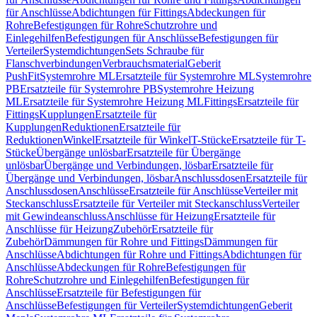
für Anschlüsse
Abdichtungen für Fittings
Abdeckungen für
Rohre
Befestigungen für Rohre
Schutzrohre und
Einlegehilfen
Befestigungen für Anschlüsse
Befestigungen für
Verteiler
Systemdichtungen
Sets Schraube für
Flanschverbindungen
Verbrauchsmaterial
Geberit
PushFit
Systemrohre ML
Ersatzteile für Systemrohre ML
Systemrohre
PB
Ersatzteile für Systemrohre PB
Systemrohre Heizung
ML
Ersatzteile für Systemrohre Heizung ML
Fittings
Ersatzteile für
Fittings
Kupplungen
Ersatzteile für
Kupplungen
Reduktionen
Ersatzteile für
Reduktionen
Winkel
Ersatzteile für Winkel
T-Stücke
Ersatzteile für T-
Stücke
Übergänge unlösbar
Ersatzteile für Übergänge
unlösbar
Übergänge und Verbindungen, lösbar
Ersatzteile für
Übergänge und Verbindungen, lösbar
Anschlussdosen
Ersatzteile für
Anschlussdosen
Anschlüsse
Ersatzteile für Anschlüsse
Verteiler mit
Steckanschluss
Ersatzteile für Verteiler mit Steckanschluss
Verteiler
mit Gewindeanschluss
Anschlüsse für Heizung
Ersatzteile für
Anschlüsse für Heizung
Zubehör
Ersatzteile für
Zubehör
Dämmungen für Rohre und Fittings
Dämmungen für
Anschlüsse
Abdichtungen für Rohre und Fittings
Abdichtungen für
Anschlüsse
Abdeckungen für Rohre
Befestigungen für
Rohre
Schutzrohre und Einlegehilfen
Befestigungen für
Anschlüsse
Ersatzteile für Befestigungen für
Anschlüsse
Befestigungen für Verteiler
Systemdichtungen
Geberit