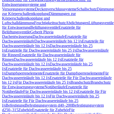
Entwässerungssysteme und
Versorgungssysteme
Deckenverschlusssysteme
Schallschutz
Dämmung
zur Körperschallentkopplung
Dämmungen zur
Körperschallentkopplung und
Luftschalldämmung
Feuchtigkeitsschutz
Abdichtungen
Lüftungsventile
für Entwässerung
Belüftungsventile
Ersatzteile für
Belüftungsventile
Geberit Pluvia
Dachentwässerung
Dachwassereinläufe
Ersatzteile für
Dachwassereinläufe
Dachwassereinläufe bis 12 l/s
Ersatzteile für
Dachwassereinläufe bis 12 l/s
Dachwassereinläufe bis 25
l/s
Ersatzteile für Dachwassereinläufe bis 25 l/s
Dachwassereinläufe
für Rinnen
Ersatzteile für Dachwassereinläufe für
Rinnen
Dachwassereinläufe bis 12 l/s
Ersatzteile für
Dachwassereinläufe bis 12 l/s
Dachwassereinläufe bis 25
l/s
Ersatzteile für Dachwassereinläufe bis 25
l/s
Dampfsperrenelemente
Ersatzteile für Dampfsperrenelemente
Für
Dachwassereinläufe bis 12 l/s
Ersatzteile für Für Dachwassereinläufe
bis 12 l/s
Für Dachwassereinläufe bis 25 l/s
Brandschutz
Brandschutz
für Entwässerungssysteme
Notüberläufe
Ersatzteile für
Notüberläufe
Für Dachwassereinläufe bis 12 l/s
Ersatzteile für Für
Dachwassereinläufe bis 12 l/s
Für Dachwassereinläufe bis 25
l/s
Ersatzteile für Für Dachwassereinläufe bis 25
l/s
Befestigung
Befestigungssystem d40–200
Befestigungssystem
d250–315
Zubehör
Ersatzteile für Zubehör
Für