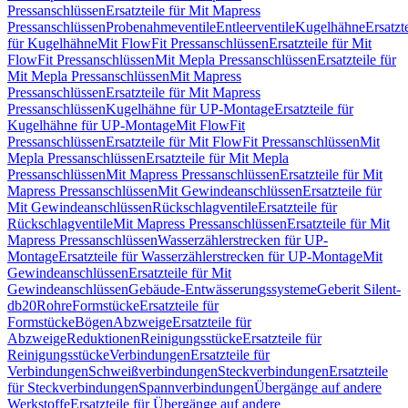
Pressanschlüssen
Ersatzteile für Mit Mapress
Pressanschlüssen
Probenahmeventile
Entleerventile
Kugelhähne
Ersatzt
für Kugelhähne
Mit FlowFit Pressanschlüssen
Ersatzteile für Mit
FlowFit Pressanschlüssen
Mit Mepla Pressanschlüssen
Ersatzteile für
Mit Mepla Pressanschlüssen
Mit Mapress
Pressanschlüssen
Ersatzteile für Mit Mapress
Pressanschlüssen
Kugelhähne für UP-Montage
Ersatzteile für
Kugelhähne für UP-Montage
Mit FlowFit
Pressanschlüssen
Ersatzteile für Mit FlowFit Pressanschlüssen
Mit
Mepla Pressanschlüssen
Ersatzteile für Mit Mepla
Pressanschlüssen
Mit Mapress Pressanschlüssen
Ersatzteile für Mit
Mapress Pressanschlüssen
Mit Gewindeanschlüssen
Ersatzteile für
Mit Gewindeanschlüssen
Rückschlagventile
Ersatzteile für
Rückschlagventile
Mit Mapress Pressanschlüssen
Ersatzteile für Mit
Mapress Pressanschlüssen
Wasserzählerstrecken für UP-
Montage
Ersatzteile für Wasserzählerstrecken für UP-Montage
Mit
Gewindeanschlüssen
Ersatzteile für Mit
Gewindeanschlüssen
Gebäude-Entwässerungssysteme
Geberit Silent-
db20
Rohre
Formstücke
Ersatzteile für
Formstücke
Bögen
Abzweige
Ersatzteile für
Abzweige
Reduktionen
Reinigungsstücke
Ersatzteile für
Reinigungsstücke
Verbindungen
Ersatzteile für
Verbindungen
Schweißverbindungen
Steckverbindungen
Ersatzteile
für Steckverbindungen
Spannverbindungen
Übergänge auf andere
Werkstoffe
Ersatzteile für Übergänge auf andere