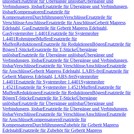
unlösbar
Ersatzteile für Übergänge unlösbar
Übergänge und
Verbindungen, lösbar
Ersatzteile für Übergänge und Verbindungen,
lösbar
Kompensatoren
Ersatzteile für
Kompensatoren
Durchführungen
Verschlüsse
Ersatzteile für
Verschlüsse
Anschlüsse
Ersatzteile für Anschlüsse
Geberit Mapress
Edelstahl, Gas
Ersatzteile für Geberit Mapress Edelstahl,
Gas
Systemrohre 1.4401
Ersatzteile für Systemrohre
1.4401
Rohrnippel
Muffen
Ersatzteile für
Muffen
Reduktionen
Ersatzteile für Reduktionen
Bögen
Ersatzteile für
Bögen
T-Stücke
Ersatzteile für T-Stücke
Übergänge
unlösbar
Ersatzteile für Übergänge unlösbar
Übergänge und
Verbindungen, lösbar
Ersatzteile für Übergänge und Verbindungen,
lösbar
Verschlüsse
Ersatzteile für Verschlüsse
Anschlüsse
Ersatzteile
für Anschlüsse
Geberit Mapress Edelstahl, LABS-frei
Ersatzteile für
Geberit Mapress Edelstahl, LABS-frei
Systemrohre
1.4401
Ersatzteile für Systemrohre 1.4401
Systemrohre
1.4521
Ersatzteile für Systemrohre 1.4521
Muffen
Ersatzteile für
Muffen
Reduktionen
Ersatzteile für Reduktionen
Bögen
Ersatzteile für
Bögen
T-Stücke
Ersatzteile für T-Stücke
Übergänge
unlösbar
Ersatzteile für Übergänge unlösbar
Übergänge und
Verbindungen, lösbar
Ersatzteile für Übergänge und Verbindungen,
lösbar
Verschlüsse
Ersatzteile für Verschlüsse
Anschlüsse
Ersatzteile
für Anschlüsse
Kompensatoren
Ersatzteile für
Kompensatoren
Durchführungen
Zubehör für Geberit Mapress
Edelstahl
Ersatzteile für Zubehör für Geberit Mapress