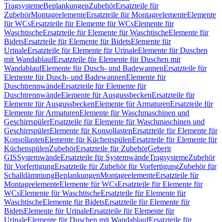
Tragsysteme
Beplankungen
Zubehör
Ersatzteile für
Zubehör
Montageelemente
Ersatzteile für Montageelemente
Elemente
für WCs
Ersatzteile für Elemente für WCs
Elemente für
Waschtische
Ersatzteile für Elemente für Waschtische
Elemente für
Bidets
Ersatzteile für Elemente für Bidets
Elemente für
Urinale
Ersatzteile für Elemente für Urinale
Elemente für Duschen
mit Wandablauf
Ersatzteile für Elemente für Duschen mit
Wandablauf
Elemente für Dusch- und Badewannen
Ersatzteile für
Elemente für Dusch- und Badewannen
Elemente für
Duschtrennwände
Ersatzteile für Elemente für
Duschtrennwände
Elemente für Ausgussbecken
Ersatzteile für
Elemente für Ausgussbecken
Elemente für Armaturen
Ersatzteile für
Elemente für Armaturen
Elemente für Waschmaschinen und
Geschirrspüler
Ersatzteile für Elemente für Waschmaschinen und
Geschirrspüler
Elemente für Konsollasten
Ersatzteile für Elemente für
Konsollasten
Elemente für Küchenspülen
Ersatzteile für Elemente für
Küchenspülen
Zubehör
Ersatzteile für Zubehör
Geberit
GIS
Systemwände
Ersatzteile für Systemwände
Tragsysteme
Zubehör
für Vorfertigung
Ersatzteile für Zubehör für Vorfertigung
Zubehör für
Schalldämmung
Beplankungen
Montageelemente
Ersatzteile für
Montageelemente
Elemente für WCs
Ersatzteile für Elemente für
WCs
Elemente für Waschtische
Ersatzteile für Elemente für
Waschtische
Elemente für Bidets
Ersatzteile für Elemente für
Bidets
Elemente für Urinale
Ersatzteile für Elemente für
Urinale
Elemente für Duschen mit Wandablauf
Ersatzteile für