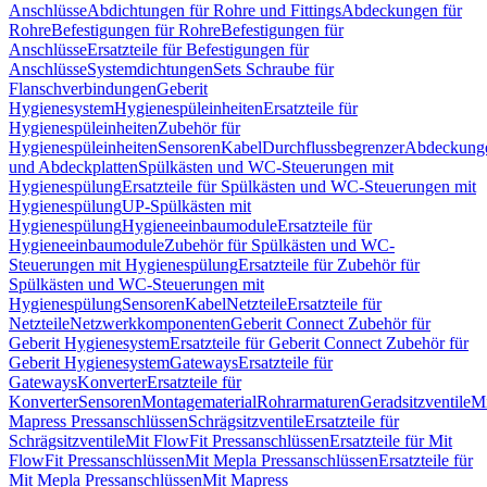
Anschlüsse
Abdichtungen für Rohre und Fittings
Abdeckungen für
Rohre
Befestigungen für Rohre
Befestigungen für
Anschlüsse
Ersatzteile für Befestigungen für
Anschlüsse
Systemdichtungen
Sets Schraube für
Flanschverbindungen
Geberit
Hygienesystem
Hygienespüleinheiten
Ersatzteile für
Hygienespüleinheiten
Zubehör für
Hygienespüleinheiten
Sensoren
Kabel
Durchflussbegrenzer
Abdeckung
und Abdeckplatten
Spülkästen und WC-Steuerungen mit
Hygienespülung
Ersatzteile für Spülkästen und WC-Steuerungen mit
Hygienespülung
UP-Spülkästen mit
Hygienespülung
Hygieneeinbaumodule
Ersatzteile für
Hygieneeinbaumodule
Zubehör für Spülkästen und WC-
Steuerungen mit Hygienespülung
Ersatzteile für Zubehör für
Spülkästen und WC-Steuerungen mit
Hygienespülung
Sensoren
Kabel
Netzteile
Ersatzteile für
Netzteile
Netzwerkkomponenten
Geberit Connect Zubehör für
Geberit Hygienesystem
Ersatzteile für Geberit Connect Zubehör für
Geberit Hygienesystem
Gateways
Ersatzteile für
Gateways
Konverter
Ersatzteile für
Konverter
Sensoren
Montagematerial
Rohrarmaturen
Geradsitzventile
Mi
Mapress Pressanschlüssen
Schrägsitzventile
Ersatzteile für
Schrägsitzventile
Mit FlowFit Pressanschlüssen
Ersatzteile für Mit
FlowFit Pressanschlüssen
Mit Mepla Pressanschlüssen
Ersatzteile für
Mit Mepla Pressanschlüssen
Mit Mapress