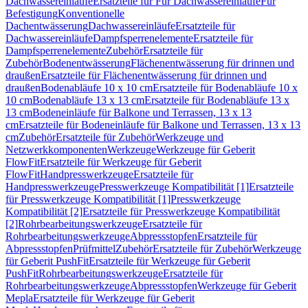
Dachwassereinläufe
Ersatzteile für Für Dachwassereinläufe
Für
Befestigung
Konventionelle
Dachentwässerung
Dachwassereinläufe
Ersatzteile für
Dachwassereinläufe
Dampfsperrenelemente
Ersatzteile für
Dampfsperrenelemente
Zubehör
Ersatzteile für
Zubehör
Bodenentwässerung
Flächenentwässerung für drinnen und
draußen
Ersatzteile für Flächenentwässerung für drinnen und
draußen
Bodenabläufe 10 x 10 cm
Ersatzteile für Bodenabläufe 10 x
10 cm
Bodenabläufe 13 x 13 cm
Ersatzteile für Bodenabläufe 13 x
13 cm
Bodeneinläufe für Balkone und Terrassen, 13 x 13
cm
Ersatzteile für Bodeneinläufe für Balkone und Terrassen, 13 x 13
cm
Zubehör
Ersatzteile für Zubehör
Werkzeuge und
Netzwerkkomponenten
Werkzeuge
Werkzeuge für Geberit
FlowFit
Ersatzteile für Werkzeuge für Geberit
FlowFit
Handpresswerkzeuge
Ersatzteile für
Handpresswerkzeuge
Presswerkzeuge Kompatibilität [1]
Ersatzteile
für Presswerkzeuge Kompatibilität [1]
Presswerkzeuge
Kompatibilität [2]
Ersatzteile für Presswerkzeuge Kompatibilität
[2]
Rohrbearbeitungswerkzeuge
Ersatzteile für
Rohrbearbeitungswerkzeuge
Abpressstopfen
Ersatzteile für
Abpressstopfen
Prüfmittel
Zubehör
Ersatzteile für Zubehör
Werkzeuge
für Geberit PushFit
Ersatzteile für Werkzeuge für Geberit
PushFit
Rohrbearbeitungswerkzeuge
Ersatzteile für
Rohrbearbeitungswerkzeuge
Abpressstopfen
Werkzeuge für Geberit
Mepla
Ersatzteile für Werkzeuge für Geberit