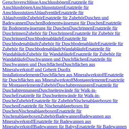
Geruchsverschlüsse
Anschlussbögen
Ersatzteile für
Anschlussbögen
Anschlussstutzen
Ersatzteile für
Anschlussstutzen
Ablaufventile
Ersatzteile für
Ablaufventile
Zubehör
Ersatzteile für Zubehör
Duschen und
Badewannen
Duschen
Bodenentwässerung für Duschen
Ersatzteile
für Bodenentwässerung für Duschen
Duschrinnen
Ersatzteile für
Duschrinnen
Zubehör für Duschrinnen
Ersatzteile für Zubehör für
Duschrinnen
Duschbodenabläufe
Ersatzteile für
Duschbodenabläufe
Zubehör für Duschbodenabläufe
Ersatzteile für
Zubehör für Duschbodenabläufe
Wandabläufe
Ersatzteile für
Wandabläufe
Zubehör für Wandabläufe
Ersatzteile für Zubehör für
Wandabläufe
Duschwannen und Duschflächen
Ersatzteile für
Duschwannen und Duschflächen
Duschflächen aus
Mineralwerkstoff und Geberit Duofix
Installationselemente
Duschflächen aus Mineralwerkstoff
Ersatzteile
für Duschflächen aus Mineralwerkstoff
Montageelemente
Ersatzteile
für Montageelemente
Zubehör
Duschabtrennungen
Ersatzteile für
Duschabtrennungen
Duschseitenwände für Walk-in-
Dusche
Ersatzteile für Duschseitenwände für Walk-in-
Dusche
Zubehör
Ersatzteile für Zubehör
Nischenablageboxen für
Duschen
Ersatzteile für Nischenablageboxen für
Duschen
Nischenablageboxen
Ersatzteile für
Nischenablageboxen
Zubehör
Badewannen
Badewannen aus
Mineralwerkstoff
Ersatzteile für Badewannen aus
Mineralwerkstoff
Badewannen für Babys
Ersatzteile für Badewannen