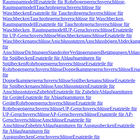
Raumsparmodell
Ersatzteile für Rohrbogengeruchsverschlüsse,
Raumsparmodell
Tauchrohrgeruchsverschlüsse für
Waschbecken
Ersatzteile für Tauchrohrgeruchsverschlüsse für
Waschbecken
Tauchrohrgeruchsverschlüsse für Waschbecken,
Raumsparmodell
Ersatzteile für Tauchrohrgeruchsverschlüsse für
Waschbecken, Raumsparmodell
UP-Geruchsverschlüsse
Ersatzteile
für UP-Geruchsverschlüsse
Waschbeckenanschlüsse
Ersatzteile für
Waschbeckenanschlüsse
Anschlussstutzen
Anschlussbögen
Abdeckung
für
Anschlüsse
Dichtungen
Standrohre
Verlängerungen
Betätigungen
Ablauf
für Spülbecken
Ersatzteile für Ablaufgarnituren für
Spülbecken
Rohrbogengeruchsverschlüsse
Ersatzteile für
Rohrbogengeruchsverschlüsse
Doppelkammergeruchsverschlüsse
Ersa
für
Doppelkammergeruchsverschlüsse
Spülbeckenanschlüsse
Ersatzteile
für Spülbeckenanschlüsse
Anschlussstutzen
Ersatzteile für
Anschlussstutzen
Zubehör
Ersatzteile für Zubehör
Ablaufgarnituren
für Geräte
Ersatzteile für Ablaufgarnituren für
Geräte
Rohrbogengeruchsverschlüsse
Ersatzteile für
Rohrbogengeruchsverschlüsse
UP-Geruchsverschlüsse
Ersatzteile für
UP-Geruchsverschlüsse
AP-Geruchsverschlüsse
Ersatzteile für AP-
Geruchsverschlüsse
Anschlüsse
Ersatzteile für
Anschlüsse
Zubehör
Ablaufgarnituren für Ausgussbecken
Ersatzteile
für Ablaufgarnituren für
Ausgussbecken
Geruchsverschlüsse
Ersatzteile für