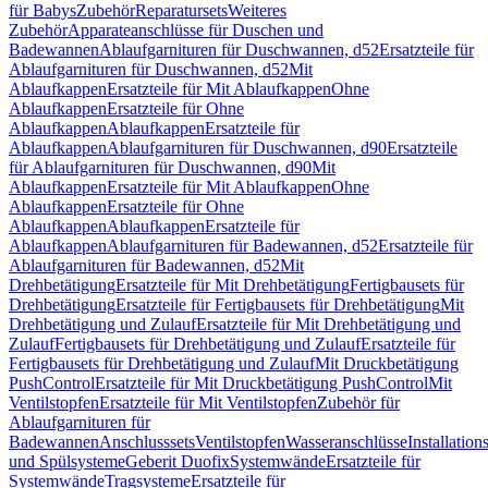
für Babys
Zubehör
Reparatursets
Weiteres
Zubehör
Apparateanschlüsse für Duschen und
Badewannen
Ablaufgarnituren für Duschwannen, d52
Ersatzteile für
Ablaufgarnituren für Duschwannen, d52
Mit
Ablaufkappen
Ersatzteile für Mit Ablaufkappen
Ohne
Ablaufkappen
Ersatzteile für Ohne
Ablaufkappen
Ablaufkappen
Ersatzteile für
Ablaufkappen
Ablaufgarnituren für Duschwannen, d90
Ersatzteile
für Ablaufgarnituren für Duschwannen, d90
Mit
Ablaufkappen
Ersatzteile für Mit Ablaufkappen
Ohne
Ablaufkappen
Ersatzteile für Ohne
Ablaufkappen
Ablaufkappen
Ersatzteile für
Ablaufkappen
Ablaufgarnituren für Badewannen, d52
Ersatzteile für
Ablaufgarnituren für Badewannen, d52
Mit
Drehbetätigung
Ersatzteile für Mit Drehbetätigung
Fertigbausets für
Drehbetätigung
Ersatzteile für Fertigbausets für Drehbetätigung
Mit
Drehbetätigung und Zulauf
Ersatzteile für Mit Drehbetätigung und
Zulauf
Fertigbausets für Drehbetätigung und Zulauf
Ersatzteile für
Fertigbausets für Drehbetätigung und Zulauf
Mit Druckbetätigung
PushControl
Ersatzteile für Mit Druckbetätigung PushControl
Mit
Ventilstopfen
Ersatzteile für Mit Ventilstopfen
Zubehör für
Ablaufgarnituren für
Badewannen
Anschlusssets
Ventilstopfen
Wasseranschlüsse
Installation
und Spülsysteme
Geberit Duofix
Systemwände
Ersatzteile für
Systemwände
Tragsysteme
Ersatzteile für