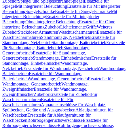
Zubehör
Spiegel und Spiegelschränke
Spiegel
Ersatzteile für
Spiegel
Mit integrierter Beleuchtung
Ersatzteile für Mit integrierter
Beleuchtung
Spiegelschränke
Ersatzteile für Spiegelschränke
Mit
integrierter Beleuchtung
Ersatzteile für Mit integrierter
Beleuchtung
Ohne integrierte Beleuchtung
Ersatzteile für Ohne
integrierte Beleuchtung
Zubehör
Lichtelemente
Griffe
Weiteres
Zubehör
Steckdosen
Armaturen
Waschtischarmaturen
Ersatzteile für
Waschtischarmaturen
Standmontage, Netzbetrieb
Ersatzteile für
Standmontage, Netzbetrieb
Standmontage, Batteriebetrieb
Ersatzteile
für Standmontage, Batteriebetrieb
Standmontage,
Generatorbetrieb
Ersatzteile für Standmontage,
Generatorbetrieb
Standmontage, Einhebelmischer
Ersatzteile für
Standmontage, Einhebelmischer
Wandmontage,
Netzbetrieb
Ersatzteile für Wandmontage, Netzbetrieb
Wandmontage,
Batteriebetrieb
Ersatzteile für Wandmontage,
Batteriebetrieb
Wandmontage, Generatorbetrieb
Ersatzteile für
Wandmontage, Generatorbetrieb
Wandmontage,
Zweigriffmischer
Ersatzteile für Wandmontage,
Zweigriffmischer
Zubehör
Ersatzteile für Zubehör
Für
Waschtischarmaturen
Ersatzteile für Für
Waschtischarmaturen
Apparateanschlüsse für Waschplatz,
Spülbecken, Geräte und Ausgussbecken
Ablaufgarnituren für
Waschbecken
Ersatzteile für Ablaufgarnituren für
Waschbecken
Rohrbogengeruchsverschlüsse
Ersatzteile für
Rohrbogengeruchsverschlüsse
Rohrbogengeruchsverschlüsse,