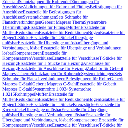
Edelstahl
Schutzkappen für Rohrende
Dämmungen für
Anschlüsse
Abdichtungen für Rohre und Fittings
Befestigungen für
Anschlüsse
Ersatzteile für Befestigungen für
Anschlüsse
Systemdichtungen
Sets Schraube für
Flanschverbindungen
Geberit Mapress Therm
Systemrohre
Therm
Fittings
Ersatzteile für Fittings
Muffen
Ersatzteile für
Muffen
Reduktionen
Ersatzteile für Reduktionen
Bögen
Ersatzteile für
Bögen
T-Stücke
Ersatzteile für T-Stücke
Übergänge
unlösbar
Ersatzteile für Übergänge unlösbar
Übergänge und
Verbindungen, lösbar
Ersatzteile für Übergänge und Verbindungen,
lösbar
Kompensatoren
Ersatzteile für
Kompensatoren
Verschlüsse
Ersatzteile für Verschlüsse
T-Stücke für
Heizung
Ersatzteile für T-Stücke für Heizung
Anschlüsse für
Heizung
Ersatzteile für Anschlüsse für Heizung
Zubehör für Geberit
Mapress Therm
Schutzkappen für Rohrende
Systemdichtungen
Sets
Schraube für Flanschverbindungen
Befestigungen für Rohre
Geberit
Mapress C-Stahl
Geberit Mapress C-Stahl
Ersatzteile für Geberit
Mapress C-Stahl
Systemrohre 1.0034
Systemrohre
1.0215
Rohrnippel
Muffen
Ersatzteile für
Muffen
Reduktionen
Ersatzteile für Reduktionen
Bögen
Ersatzteile für
Bögen
T-Stücke
Ersatzteile für T-Stücke
Kreuzstücke
Ersatzteile für
Kreuzstücke
Übergänge unlösbar
Ersatzteile für Übergänge
unlösbar
Übergänge und Verbindungen, lösbar
Ersatzteile für
Übergänge und Verbindungen, lösbar
Kompensatoren
Ersatzteile für
Kompensatoren
Verschlüsse
Ersatzteile für Verschlüsse
T-Stücke für