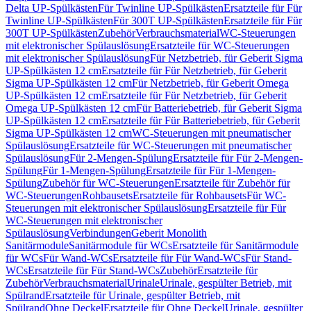
Delta UP-Spülkästen
Für Twinline UP-Spülkästen
Ersatzteile für Für
Twinline UP-Spülkästen
Für 300T UP-Spülkästen
Ersatzteile für Für
300T UP-Spülkästen
Zubehör
Verbrauchsmaterial
WC-Steuerungen
mit elektronischer Spülauslösung
Ersatzteile für WC-Steuerungen
mit elektronischer Spülauslösung
Für Netzbetrieb, für Geberit Sigma
UP-Spülkästen 12 cm
Ersatzteile für Für Netzbetrieb, für Geberit
Sigma UP-Spülkästen 12 cm
Für Netzbetrieb, für Geberit Omega
UP-Spülkästen 12 cm
Ersatzteile für Für Netzbetrieb, für Geberit
Omega UP-Spülkästen 12 cm
Für Batteriebetrieb, für Geberit Sigma
UP-Spülkästen 12 cm
Ersatzteile für Für Batteriebetrieb, für Geberit
Sigma UP-Spülkästen 12 cm
WC-Steuerungen mit pneumatischer
Spülauslösung
Ersatzteile für WC-Steuerungen mit pneumatischer
Spülauslösung
Für 2-Mengen-Spülung
Ersatzteile für Für 2-Mengen-
Spülung
Für 1-Mengen-Spülung
Ersatzteile für Für 1-Mengen-
Spülung
Zubehör für WC-Steuerungen
Ersatzteile für Zubehör für
WC-Steuerungen
Rohbausets
Ersatzteile für Rohbausets
Für WC-
Steuerungen mit elektronischer Spülauslösung
Ersatzteile für Für
WC-Steuerungen mit elektronischer
Spülauslösung
Verbindungen
Geberit Monolith
Sanitärmodule
Sanitärmodule für WCs
Ersatzteile für Sanitärmodule
für WCs
Für Wand-WCs
Ersatzteile für Für Wand-WCs
Für Stand-
WCs
Ersatzteile für Für Stand-WCs
Zubehör
Ersatzteile für
Zubehör
Verbrauchsmaterial
Urinale
Urinale, gespülter Betrieb, mit
Spülrand
Ersatzteile für Urinale, gespülter Betrieb, mit
Spülrand
Ohne Deckel
Ersatzteile für Ohne Deckel
Urinale, gespülter