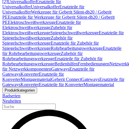
[2]
Universalkoffer
Ersatzteile für
Universalkoffer
Universalkoffer
Ersatzteile für
Universalkoffer
Werkzeuge für Geberit Silent-db20 / Geberit
PE
Ersatzteile für Werkzeuge für Geberit Silent-db20 / Geberit
PE
Elektroschweißwerkzeuge
Ersatzteile für
Elektroschweißwerkzeuge
Zubehör für
Elektroschweißwerkzeuge
Spiegelschweißwerkzeuge
Ersatzteile für
Spiegelschweißwerkzeuge
Zubehör für
Spiegelschweißwerkzeuge
Ersatzteile für Zubehör für
Spiegelschweißwerkzeuge
Rohrbearbeitungswerkzeuge
Ersatzteile
für Rohrbearbeitungswerkzeuge
Zubehör für
Rohrbearbeitungswerkzeuge
Ersatzteile für Zubehör für
Rohrbearbeitungswerkzeuge
Bedienhilfen
Fernbedienungen
Netzwerk
für Netzwerkkomponenten
Gateways
Ersatzteile für
Gateways
Konverter
Ersatzteile für
Konverter
Montagematerial
Geberit Connect
Gateways
Ersatzteile für
Gateways
Konverter
Ersatzteile für Konverter
Montagematerial
Produktkategorien
Badserien
Neuheiten