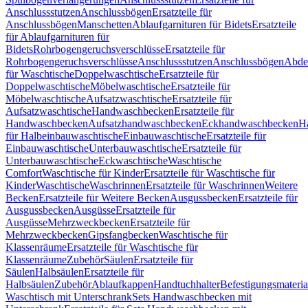
Anschlussstutzen
Anschlussbögen
Ersatzteile für
Anschlussbögen
Manschetten
Ablaufgarnituren für Bidets
Ersatzteile
für Ablaufgarnituren für
Bidets
Rohrbogengeruchsverschlüsse
Ersatzteile für
Rohrbogengeruchsverschlüsse
Anschlussstutzen
Anschlussbögen
Abde
für Waschtische
Doppelwaschtische
Ersatzteile für
Doppelwaschtische
Möbelwaschtische
Ersatzteile für
Möbelwaschtische
Aufsatzwaschtische
Ersatzteile für
Aufsatzwaschtische
Handwaschbecken
Ersatzteile für
Handwaschbecken
Aufsatzhandwaschbecken
Eckhandwaschbecken
H
für Halbeinbauwaschtische
Einbauwaschtische
Ersatzteile für
Einbauwaschtische
Unterbauwaschtische
Ersatzteile für
Unterbauwaschtische
Eckwaschtische
Waschtische
Comfort
Waschtische für Kinder
Ersatzteile für Waschtische für
Kinder
Waschtische
Waschrinnen
Ersatzteile für Waschrinnen
Weitere
Becken
Ersatzteile für Weitere Becken
Ausgussbecken
Ersatzteile für
Ausgussbecken
Ausgüsse
Ersatzteile für
Ausgüsse
Mehrzweckbecken
Ersatzteile für
Mehrzweckbecken
Gipsfangbecken
Waschtische für
Klassenräume
Ersatzteile für Waschtische für
Klassenräume
Zubehör
Säulen
Ersatzteile für
Säulen
Halbsäulen
Ersatzteile für
Halbsäulen
Zubehör
Ablaufkappen
Handtuchhalter
Befestigungsmateria
Waschtisch mit Unterschrank
Sets Handwaschbecken mit