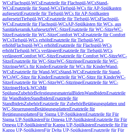
WCs
Flachspül-WCs
Ersatzteile für Flachspül-WCs
Stand-
WCs
Ersatzteile für Stand-WCs
Tiefspül-WCs für AP-Spülkasten
aufgesetzt
Ersatzteile für Tiefspül-WCs für AP-Spülkasten
aufgesetzt
Tiefspül-WCs
Ersatzteile für Tiefspül-WCs
Flachspül-
WCs
Ersatzteile für Flachspül-WCs
AP-Spülkästen für WCs, aus
Sanitärkeramik
Aufgesetzt
WC-Sitze
Ersatzteile für WC-Sitze
WC-
Sitze
Ersatzteile für WC-Sitze
Comfort WCs
Ersatzteile für Comfort
WCs
Tiefspül-WCs erhöht
Ersatzteile für Tiefspül-WCs
erhöht
Flachspül-WCs erhöht
Ersatzteile für Flachspül-WCs
erhöht
Tiefspül-WCs verlängert
Ersatzteile für Tiefspül-WCs
verlängert
Comfort WC-Sitze
Ersatzteile für Comfort WC-Sitze
WC-
Sitze
Ersatzteile für WC-Sitze
WC-Sitzringe
Ersatzteile für WC-
Sitzringe
WCs für Kinder
Ersatzteile für WCs für Kinder
Wand-
WCs
Ersatzteile für Wand-WCs
Stand-WCs
Ersatzteile für Stand-
WCs
WC-Sitze für Kinder
Ersatzteile für WC-Sitze für Kinder
WC-
Sitze
Ersatzteile für WC-Sitze
WC-Sitzringe
Ersatzteile für WC-
Sitzringe
Hock-WCs
Mit
Spülung
Zubehör
Befestigungsmaterial
Bidets
Wandbidets
Ersatzteile
für Wandbidets
Standbidets
Ersatzteile für
Standbidets
Zubehör
Ersatzteile für Zubehör
Betätigungsplatten und
WC-Steuerungen
Betätigungsplatten
Ersatzteile für
Betätigungsplatten
Für Sigma UP-Spülkästen
Ersatzteile für Für
Sigma UP-Spülkästen
Für Omega UP-Spülkästen
Ersatzteile für Für
Omega UP-Spülkästen
Für Kappa UP-Spülkästen
Ersatzteile für Für
Kappa UP-Spülkästen
Für Delta UP-Spülkästen
Ersatzteile für Für