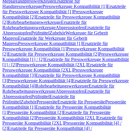
Mepla
Handpresswerkzeuge
Ersatzteile für
Handpresswerkzeuge
Presswerkzeuge Kompatibilität [1]
Ersatzteile
für Presswerkzeuge Kompatibilität [1]
Presswerkzeuge
Kompatibilität [2]
Ersatzteile für Presswerkzeuge Kompatibilität
[2]
Rohrbearbeitungswerkzeuge
Ersatzteile für
Rohrbearbeitungswerkzeuge
Abpressstopfen
Ersatzteile für
Abpressstopfen
Prüfmittel
Zubehör
Werkzeuge für Geberit
Mapress
Ersatzteile für Werkzeuge für Geberit
Mapress
Presswerkzeuge Kompatibilität [1]
Ersatzteile für
Presswerkzeuge Kompatibilität [1]
Presswerkzeuge Kompatibilität
[2]
Ersatzteile für Presswerkzeuge Kompatibilität [2]
Presswerkzeuge
Kompatibilität [1] / [2]
Ersatzteile für Presswerkzeuge Kompatibilität
[1] / [2]
Presswerkzeuge Kompatibilität [2XL]
Ersatzteile für
Presswerkzeuge Kompatibilität [2XL]
Presswerkzeuge
Kompatibilität [3]
Ersatzteile für Presswerkzeuge Kompatibilität
[3]
Presswerkzeuge Kompatibilität [4]
Ersatzteile für Presswerkzeuge
Kompatibilität [4]
Rohrbearbeitungswerkzeuge
Ersatzteile für
Rohrbearbeitungswerkzeuge
Abpressstopfen
Ersatzteile für
Abpressstopfen
Prüfmittel
Ersatzteile für
Prüfmittel
Zubehör
Pressgeräte
Ersatzteile für Pressgeräte
Pressgeräte
Kompatibilität [1]
Ersatzteile für Pressgeräte Kompatibilität
[1]
Pressgeräte Kompatibilität [2]
Ersatzteile für Pressgeräte
Kompatibilität [2]
Pressgeräte Kompatibilität [2XL]
Ersatzteile für
Pressgeräte Kompatibilität [2XL]
Pressgeräte Kompatibilität [4] /
[2]
Ersatzteile für Pressgeräte Kompatibilität [4] /