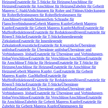
Heizung
Ersatzteile für T-Stücke für Heizung
Anschlüsse für
Heizung
Ersatzteile für Anschlüsse für Heizung
Zubehör für Geberit
Mapress C-Stahl
Abdichtungen für Rohre und Fittings
Abdeckungen
für Rohre
Befestigungen für Rohre
Befestigungen für
Anschlüsse
Systemdichtungen
Sets Schraube für
Flanschverbindungen
Geberit Mapress Kupfer
Geberit Mapress
Kupfer
Ersatzteile für Geberit Mapress Kupfer
Muffen
Ersatzteile für
Muffen
Reduktionen
Ersatzteile für Reduktionen
Bögen
Ersatzteile für
Bögen
T-Stücke
Ersatzteile für T-Stücke
Innenliegende
Zirkulation
Ersatzteile für Innenliegende
Zirkulation
Kreuzstücke
Ersatzteile für Kreuzstücke
Übergänge
unlösbar
Ersatzteile für Übergänge unlösbar
Übergänge und
Verbindungen, lösbar
Ersatzteile für Übergänge und Verbindungen,
lösbar
Verschlüsse
Ersatzteile für Verschlüsse
Anschlüsse
Ersatzteile
für Anschlüsse
T-Stücke für Heizung
Ersatzteile für T-Stücke für
Heizung
Anschlüsse für Heizung
Ersatzteile für Anschlüsse für
Heizung
Geberit Mapress Kupfer, Gas
Ersatzteile für Geberit
Mapress Kupfer, Gas
Muffen
Ersatzteile für
Muffen
Reduktionen
Ersatzteile für Reduktionen
Bögen
Ersatzteile für
Bögen
T-Stücke
Ersatzteile für T-Stücke
Übergänge
unlösbar
Ersatzteile für Übergänge unlösbar
Übergänge und
Verbindungen, lösbar
Ersatzteile für Übergänge und Verbindungen,
lösbar
Verschlüsse
Ersatzteile für Verschlüsse
Anschlüsse
Ersatzteile
für Anschlüsse
Zubehör für Geberit Mapress Kupfer
Ersatzteile für
Zubehör für Geberit Mapress Kupfer
Dämmungen für