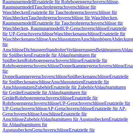
Raumsparmodell
Ersatzteile für Rohrbogengeruchsverschlüsse,
Raumsparmodell
Tauchrohrgeruchsverschlüsse für
Waschbecken
Ersatzteile für Tauchrohrgeruchsverschlüsse für
Waschbecken
Tauchrohrgeruchsverschlüsse für Waschbecken,
Raumsparmodell
Ersatzteile für Tauchrohrgeruchsverschlüsse für
Waschbecken, Raumsparmodell
UP-Geruchsverschlüsse
Ersatzteile
für UP-Geruchsverschlüsse
Waschbeckenanschlüsse
Ersatzteile für
Waschbeckenanschlüsse
Anschlussstutzen
Anschlussbögen
Abdeckung
für
Anschlüsse
Dichtungen
Standrohre
Verlängerungen
Betätigungen
Ablauf
für Spülbecken
Ersatzteile für Ablaufgarnituren für
Spülbecken
Rohrbogengeruchsverschlüsse
Ersatzteile für
Rohrbogengeruchsverschlüsse
Doppelkammergeruchsverschlüsse
Ersa
für
Doppelkammergeruchsverschlüsse
Spülbeckenanschlüsse
Ersatzteile
für Spülbeckenanschlüsse
Anschlussstutzen
Ersatzteile für
Anschlussstutzen
Zubehör
Ersatzteile für Zubehör
Ablaufgarnituren
für Geräte
Ersatzteile für Ablaufgarnituren für
Geräte
Rohrbogengeruchsverschlüsse
Ersatzteile für
Rohrbogengeruchsverschlüsse
UP-Geruchsverschlüsse
Ersatzteile für
UP-Geruchsverschlüsse
AP-Geruchsverschlüsse
Ersatzteile für AP-
Geruchsverschlüsse
Anschlüsse
Ersatzteile für
Anschlüsse
Zubehör
Ablaufgarnituren für Ausgussbecken
Ersatzteile
für Ablaufgarnituren für
Ausgussbecken
Geruchsverschlüsse
Ersatzteile für