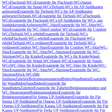
WCs
Flachspül-WCs
Ersatzteile für Flachspül-WCs
Stand-
WCs
Ersatzteile für Stand-WCs
Tiefspül-WCs für AP-Spülkasten
aufgesetzt
Ersatzteile für Tiefspül-WCs für AP-Spülkasten
aufgesetzt
Tiefspül-WCs
Ersatzteile für Tiefspül-WCs
Flachspül-
WCs
Ersatzteile für Flachspül-WCs
AP-Spülkästen für WCs, aus
Sanitärkeramik
Aufgesetzt
WC-Sitze
Ersatzteile für WC-Sitze
WC-
Sitze
Ersatzteile für WC-Sitze
Comfort WCs
Ersatzteile für Comfort
WCs
Tiefspül-WCs erhöht
Ersatzteile für Tiefspül-WCs
erhöht
Flachspül-WCs erhöht
Ersatzteile für Flachspül-WCs
erhöht
Tiefspül-WCs verlängert
Ersatzteile für Tiefspül-WCs
verlängert
Comfort WC-Sitze
Ersatzteile für Comfort WC-Sitze
WC-
Sitze
Ersatzteile für WC-Sitze
WC-Sitzringe
Ersatzteile für WC-
Sitzringe
WCs für Kinder
Ersatzteile für WCs für Kinder
Wand-
WCs
Ersatzteile für Wand-WCs
Stand-WCs
Ersatzteile für Stand-
WCs
WC-Sitze für Kinder
Ersatzteile für WC-Sitze für Kinder
WC-
Sitze
Ersatzteile für WC-Sitze
WC-Sitzringe
Ersatzteile für WC-
Sitzringe
Hock-WCs
Mit
Spülung
Zubehör
Befestigungsmaterial
Bidets
Wandbidets
Ersatzteile
für Wandbidets
Standbidets
Ersatzteile für
Standbidets
Zubehör
Ersatzteile für Zubehör
Betätigungsplatten und
WC-Steuerungen
Betätigungsplatten
Ersatzteile für
Betätigungsplatten
Für Sigma UP-Spülkästen
Ersatzteile für Für
Sigma UP-Spülkästen
Für Omega UP-Spülkästen
Ersatzteile für Für
Omega UP-Spülkästen
Für Kappa UP-Spülkästen
Ersatzteile für Für
Kappa UP-Spülkästen
Für Delta UP-Spülkästen
Ersatzteile für Für