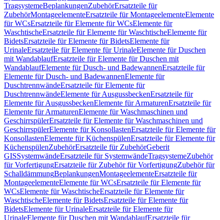
Tragsysteme
Beplankungen
Zubehör
Ersatzteile für
Zubehör
Montageelemente
Ersatzteile für Montageelemente
Elemente
für WCs
Ersatzteile für Elemente für WCs
Elemente für
Waschtische
Ersatzteile für Elemente für Waschtische
Elemente für
Bidets
Ersatzteile für Elemente für Bidets
Elemente für
Urinale
Ersatzteile für Elemente für Urinale
Elemente für Duschen
mit Wandablauf
Ersatzteile für Elemente für Duschen mit
Wandablauf
Elemente für Dusch- und Badewannen
Ersatzteile für
Elemente für Dusch- und Badewannen
Elemente für
Duschtrennwände
Ersatzteile für Elemente für
Duschtrennwände
Elemente für Ausgussbecken
Ersatzteile für
Elemente für Ausgussbecken
Elemente für Armaturen
Ersatzteile für
Elemente für Armaturen
Elemente für Waschmaschinen und
Geschirrspüler
Ersatzteile für Elemente für Waschmaschinen und
Geschirrspüler
Elemente für Konsollasten
Ersatzteile für Elemente für
Konsollasten
Elemente für Küchenspülen
Ersatzteile für Elemente für
Küchenspülen
Zubehör
Ersatzteile für Zubehör
Geberit
GIS
Systemwände
Ersatzteile für Systemwände
Tragsysteme
Zubehör
für Vorfertigung
Ersatzteile für Zubehör für Vorfertigung
Zubehör für
Schalldämmung
Beplankungen
Montageelemente
Ersatzteile für
Montageelemente
Elemente für WCs
Ersatzteile für Elemente für
WCs
Elemente für Waschtische
Ersatzteile für Elemente für
Waschtische
Elemente für Bidets
Ersatzteile für Elemente für
Bidets
Elemente für Urinale
Ersatzteile für Elemente für
Urinale
Elemente für Duschen mit Wandablauf
Ersatzteile für