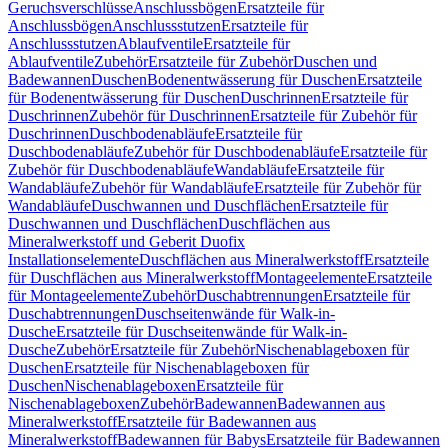
Geruchsverschlüsse
Anschlussbögen
Ersatzteile für
Anschlussbögen
Anschlussstutzen
Ersatzteile für
Anschlussstutzen
Ablaufventile
Ersatzteile für
Ablaufventile
Zubehör
Ersatzteile für Zubehör
Duschen und
Badewannen
Duschen
Bodenentwässerung für Duschen
Ersatzteile
für Bodenentwässerung für Duschen
Duschrinnen
Ersatzteile für
Duschrinnen
Zubehör für Duschrinnen
Ersatzteile für Zubehör für
Duschrinnen
Duschbodenabläufe
Ersatzteile für
Duschbodenabläufe
Zubehör für Duschbodenabläufe
Ersatzteile für
Zubehör für Duschbodenabläufe
Wandabläufe
Ersatzteile für
Wandabläufe
Zubehör für Wandabläufe
Ersatzteile für Zubehör für
Wandabläufe
Duschwannen und Duschflächen
Ersatzteile für
Duschwannen und Duschflächen
Duschflächen aus
Mineralwerkstoff und Geberit Duofix
Installationselemente
Duschflächen aus Mineralwerkstoff
Ersatzteile
für Duschflächen aus Mineralwerkstoff
Montageelemente
Ersatzteile
für Montageelemente
Zubehör
Duschabtrennungen
Ersatzteile für
Duschabtrennungen
Duschseitenwände für Walk-in-
Dusche
Ersatzteile für Duschseitenwände für Walk-in-
Dusche
Zubehör
Ersatzteile für Zubehör
Nischenablageboxen für
Duschen
Ersatzteile für Nischenablageboxen für
Duschen
Nischenablageboxen
Ersatzteile für
Nischenablageboxen
Zubehör
Badewannen
Badewannen aus
Mineralwerkstoff
Ersatzteile für Badewannen aus
Mineralwerkstoff
Badewannen für Babys
Ersatzteile für Badewannen