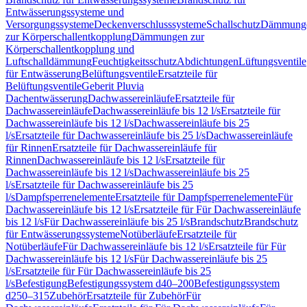
Entwässerungssysteme und
Versorgungssysteme
Deckenverschlusssysteme
Schallschutz
Dämmung
zur Körperschallentkopplung
Dämmungen zur
Körperschallentkopplung und
Luftschalldämmung
Feuchtigkeitsschutz
Abdichtungen
Lüftungsventile
für Entwässerung
Belüftungsventile
Ersatzteile für
Belüftungsventile
Geberit Pluvia
Dachentwässerung
Dachwassereinläufe
Ersatzteile für
Dachwassereinläufe
Dachwassereinläufe bis 12 l/s
Ersatzteile für
Dachwassereinläufe bis 12 l/s
Dachwassereinläufe bis 25
l/s
Ersatzteile für Dachwassereinläufe bis 25 l/s
Dachwassereinläufe
für Rinnen
Ersatzteile für Dachwassereinläufe für
Rinnen
Dachwassereinläufe bis 12 l/s
Ersatzteile für
Dachwassereinläufe bis 12 l/s
Dachwassereinläufe bis 25
l/s
Ersatzteile für Dachwassereinläufe bis 25
l/s
Dampfsperrenelemente
Ersatzteile für Dampfsperrenelemente
Für
Dachwassereinläufe bis 12 l/s
Ersatzteile für Für Dachwassereinläufe
bis 12 l/s
Für Dachwassereinläufe bis 25 l/s
Brandschutz
Brandschutz
für Entwässerungssysteme
Notüberläufe
Ersatzteile für
Notüberläufe
Für Dachwassereinläufe bis 12 l/s
Ersatzteile für Für
Dachwassereinläufe bis 12 l/s
Für Dachwassereinläufe bis 25
l/s
Ersatzteile für Für Dachwassereinläufe bis 25
l/s
Befestigung
Befestigungssystem d40–200
Befestigungssystem
d250–315
Zubehör
Ersatzteile für Zubehör
Für