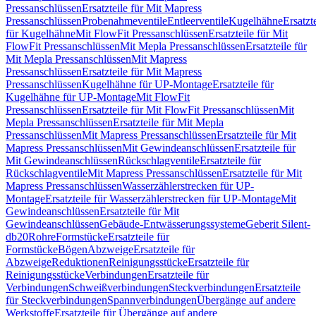
Pressanschlüssen
Ersatzteile für Mit Mapress
Pressanschlüssen
Probenahmeventile
Entleerventile
Kugelhähne
Ersatzt
für Kugelhähne
Mit FlowFit Pressanschlüssen
Ersatzteile für Mit
FlowFit Pressanschlüssen
Mit Mepla Pressanschlüssen
Ersatzteile für
Mit Mepla Pressanschlüssen
Mit Mapress
Pressanschlüssen
Ersatzteile für Mit Mapress
Pressanschlüssen
Kugelhähne für UP-Montage
Ersatzteile für
Kugelhähne für UP-Montage
Mit FlowFit
Pressanschlüssen
Ersatzteile für Mit FlowFit Pressanschlüssen
Mit
Mepla Pressanschlüssen
Ersatzteile für Mit Mepla
Pressanschlüssen
Mit Mapress Pressanschlüssen
Ersatzteile für Mit
Mapress Pressanschlüssen
Mit Gewindeanschlüssen
Ersatzteile für
Mit Gewindeanschlüssen
Rückschlagventile
Ersatzteile für
Rückschlagventile
Mit Mapress Pressanschlüssen
Ersatzteile für Mit
Mapress Pressanschlüssen
Wasserzählerstrecken für UP-
Montage
Ersatzteile für Wasserzählerstrecken für UP-Montage
Mit
Gewindeanschlüssen
Ersatzteile für Mit
Gewindeanschlüssen
Gebäude-Entwässerungssysteme
Geberit Silent-
db20
Rohre
Formstücke
Ersatzteile für
Formstücke
Bögen
Abzweige
Ersatzteile für
Abzweige
Reduktionen
Reinigungsstücke
Ersatzteile für
Reinigungsstücke
Verbindungen
Ersatzteile für
Verbindungen
Schweißverbindungen
Steckverbindungen
Ersatzteile
für Steckverbindungen
Spannverbindungen
Übergänge auf andere
Werkstoffe
Ersatzteile für Übergänge auf andere