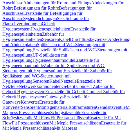
Anschlüsse
Abdichtungen für Rohre und Fittings
Abdeckungen für
Rohre
Befestigungen für Rohre
Befestigungen für
Anschlüsse
Ersatzteile für Befestigungen für
Anschlüsse
Systemdichtungen
Sets Schraube für
Flanschverbindungen
Geberit
Hygienesystem
Hygienespüleinheiten
Ersatzteile für
Hygienespüleinheiten
Zubehör für
Hygienespüleinheiten
Sensoren
Kabel
Durchflussbegrenzer
Abdeckung
und Abdeckplatten
Spülkästen und WC-Steuerungen mit
Hygienespülung
Ersatzteile für Spülkästen und WC-Steuerungen mit
Hygienespülung
UP-Spülkästen mit
Hygienespülung
Hygieneeinbaumodule
Ersatzteile für
Hygieneeinbaumodule
Zubehör für Spülkästen und WC-
Steuerungen mit Hygienespülung
Ersatzteile für Zubehör für
Spülkästen und WC-Steuerungen mit
Hygienespülung
Sensoren
Kabel
Netzteile
Ersatzteile für
Netzteile
Netzwerkkomponenten
Geberit Connect Zubehör für
Geberit Hygienesystem
Ersatzteile für Geberit Connect Zubehör für
Geberit Hygienesystem
Gateways
Ersatzteile für
Gateways
Konverter
Ersatzteile für
Konverter
Sensoren
Montagematerial
Rohrarmaturen
Geradsitzventile
Mi
Mapress Pressanschlüssen
Schrägsitzventile
Ersatzteile für
Schrägsitzventile
Mit FlowFit Pressanschlüssen
Ersatzteile für Mit
FlowFit Pressanschlüssen
Mit Mepla Pressanschlüssen
Ersatzteile für
Mit Mepla Pressanschlüssen
Mit Mapress