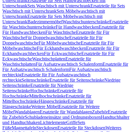
Unterschrank
Ersatzteile für Sets Handwaschbecken mit
Unterschrank
Sets Waschtisch mit Unterschrank
Ersatzteile für Sets
Waschtisch mit Unterschrank
Sets Möbelwaschtisch mit
Unterschrank
Ersatzteile für Sets Möbelwaschtisch mit
Unterschrank
Badezimmermöbel
Waschtischunterschränke
Ersatzteile
für Waschtischunterschränke
Für Handwaschbecken
Ersatzteile für
Für Handwaschbecken
Für Waschtische
Ersatzteile für Für
Waschtische
Für Doppelwaschtische
Ersatzteile für Für
Doppelwaschtische
Für Möbelwaschtische
Ersatzteile für Für
Möbelwaschtische
Für Eckhandwaschbecken
Ersatzteile für Für
Eckhandwaschbecken
Für Eckwaschtische
Ersatzteile für Für
Eckwaschtische
Waschtischplatten
Ersatzteile für
Waschtischplatten
Für Aufsatzwaschtisch Schalenform
Ersatzteile für
Für Aufsatzwaschtisch Schalenform
Für Aufsatzwaschtisch
rechteckig
Ersatzteile für Für Aufsatzwaschtisch
rechteckig
Seitenschränke
Ersatzteile für Seitenschränke
Niedrige
Seitenschränke
Ersatzteile für Niedrige
Seitenschränke
Hochschränke
Ersatzteile für
Hochschränke
Mittelhochschränke
Ersatzteile für
Mittelhochschränke
Hängeschränke
Ersatzteile für
Hängeschränke
Weitere Möbel
Ersatzteile für Weitere
Möbel
Wandablagen
Ersatzteile für Wandablagen
Zubehör
Ersatzteile
für Zubehör
Schubladeneinsätze und Ordnungsboxen
Handtuchhalter
und Handtuchhaken
Lichtelemente
Griffe
Sets
Füße
Magnettafeln
Steckdosen
Ersatzteile für Steckdosen
Weiteres