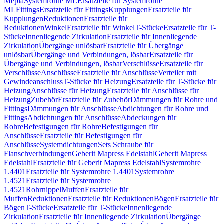
Mepla
Systemrohre ML
Ersatzteile für Systemrohre
ML
Fittings
Ersatzteile für Fittings
Kupplungen
Ersatzteile für
Kupplungen
Reduktionen
Ersatzteile für
Reduktionen
Winkel
Ersatzteile für Winkel
T-Stücke
Ersatzteile für T-
Stücke
Innenliegende Zirkulation
Ersatzteile für Innenliegende
Zirkulation
Übergänge unlösbar
Ersatzteile für Übergänge
unlösbar
Übergänge und Verbindungen, lösbar
Ersatzteile für
Übergänge und Verbindungen, lösbar
Verschlüsse
Ersatzteile für
Verschlüsse
Anschlüsse
Ersatzteile für Anschlüsse
Verteiler mit
Gewindeanschluss
T-Stücke für Heizung
Ersatzteile für T-Stücke für
Heizung
Anschlüsse für Heizung
Ersatzteile für Anschlüsse für
Heizung
Zubehör
Ersatzteile für Zubehör
Dämmungen für Rohre und
Fittings
Dämmungen für Anschlüsse
Abdichtungen für Rohre und
Fittings
Abdichtungen für Anschlüsse
Abdeckungen für
Rohre
Befestigungen für Rohre
Befestigungen für
Anschlüsse
Ersatzteile für Befestigungen für
Anschlüsse
Systemdichtungen
Sets Schraube für
Flanschverbindungen
Geberit Mapress Edelstahl
Geberit Mapress
Edelstahl
Ersatzteile für Geberit Mapress Edelstahl
Systemrohre
1.4401
Ersatzteile für Systemrohre 1.4401
Systemrohre
1.4521
Ersatzteile für Systemrohre
1.4521
Rohrnippel
Muffen
Ersatzteile für
Muffen
Reduktionen
Ersatzteile für Reduktionen
Bögen
Ersatzteile für
Bögen
T-Stücke
Ersatzteile für T-Stücke
Innenliegende
Zirkulation
Ersatzteile für Innenliegende Zirkulation
Übergänge