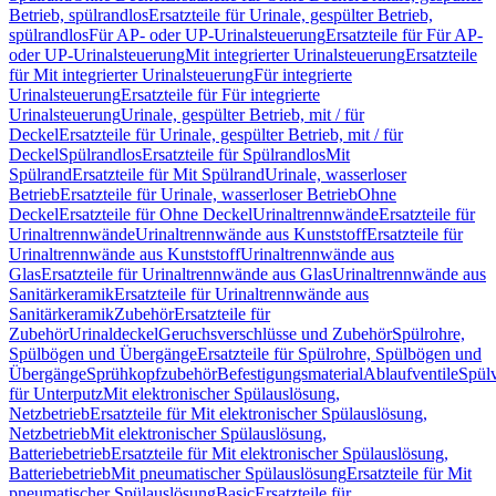
Betrieb, spülrandlos
Ersatzteile für Urinale, gespülter Betrieb,
spülrandlos
Für AP- oder UP-Urinalsteuerung
Ersatzteile für Für AP-
oder UP-Urinalsteuerung
Mit integrierter Urinalsteuerung
Ersatzteile
für Mit integrierter Urinalsteuerung
Für integrierte
Urinalsteuerung
Ersatzteile für Für integrierte
Urinalsteuerung
Urinale, gespülter Betrieb, mit / für
Deckel
Ersatzteile für Urinale, gespülter Betrieb, mit / für
Deckel
Spülrandlos
Ersatzteile für Spülrandlos
Mit
Spülrand
Ersatzteile für Mit Spülrand
Urinale, wasserloser
Betrieb
Ersatzteile für Urinale, wasserloser Betrieb
Ohne
Deckel
Ersatzteile für Ohne Deckel
Urinaltrennwände
Ersatzteile für
Urinaltrennwände
Urinaltrennwände aus Kunststoff
Ersatzteile für
Urinaltrennwände aus Kunststoff
Urinaltrennwände aus
Glas
Ersatzteile für Urinaltrennwände aus Glas
Urinaltrennwände aus
Sanitärkeramik
Ersatzteile für Urinaltrennwände aus
Sanitärkeramik
Zubehör
Ersatzteile für
Zubehör
Urinaldeckel
Geruchsverschlüsse und Zubehör
Spülrohre,
Spülbögen und Übergänge
Ersatzteile für Spülrohre, Spülbögen und
Übergänge
Sprühkopfzubehör
Befestigungsmaterial
Ablaufventile
Spülv
für Unterputz
Mit elektronischer Spülauslösung,
Netzbetrieb
Ersatzteile für Mit elektronischer Spülauslösung,
Netzbetrieb
Mit elektronischer Spülauslösung,
Batteriebetrieb
Ersatzteile für Mit elektronischer Spülauslösung,
Batteriebetrieb
Mit pneumatischer Spülauslösung
Ersatzteile für Mit
pneumatischer Spülauslösung
Basic
Ersatzteile für