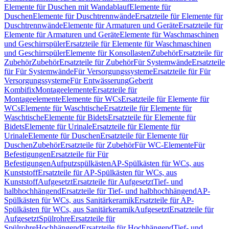
Elemente für Duschen mit Wandablauf
Elemente für
Duschen
Elemente für Duschtrennwände
Ersatzteile für Elemente für
Duschtrennwände
Elemente für Armaturen und Geräte
Ersatzteile für
Elemente für Armaturen und Geräte
Elemente für Waschmaschinen
und Geschirrspüler
Ersatzteile für Elemente für Waschmaschinen
und Geschirrspüler
Elemente für Konsollasten
Zubehör
Ersatzteile für
Zubehör
Zubehör
Ersatzteile für Zubehör
Für Systemwände
Ersatzteile
für Für Systemwände
Für Versorgungssysteme
Ersatzteile für Für
Versorgungssysteme
Für Entwässerung
Geberit
Kombifix
Montageelemente
Ersatzteile für
Montageelemente
Elemente für WCs
Ersatzteile für Elemente für
WCs
Elemente für Waschtische
Ersatzteile für Elemente für
Waschtische
Elemente für Bidets
Ersatzteile für Elemente für
Bidets
Elemente für Urinale
Ersatzteile für Elemente für
Urinale
Elemente für Duschen
Ersatzteile für Elemente für
Duschen
Zubehör
Ersatzteile für Zubehör
Für WC-Elemente
Für
Befestigungen
Ersatzteile für Für
Befestigungen
Aufputzspülkästen
AP-Spülkästen für WCs, aus
Kunststoff
Ersatzteile für AP-Spülkästen für WCs, aus
Kunststoff
Aufgesetzt
Ersatzteile für Aufgesetzt
Tief- und
halbhochhängend
Ersatzteile für Tief- und halbhochhängend
AP-
Spülkästen für WCs, aus Sanitärkeramik
Ersatzteile für AP-
Spülkästen für WCs, aus Sanitärkeramik
Aufgesetzt
Ersatzteile für
Aufgesetzt
Spülrohre
Ersatzteile für
Spülrohre
Hochhängend
Ersatzteile für Hochhängend
Tief- und