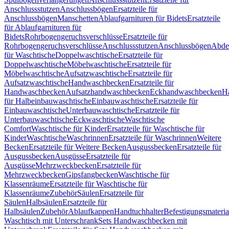
Anschlussstutzen
Anschlussbögen
Ersatzteile für
Anschlussbögen
Manschetten
Ablaufgarnituren für Bidets
Ersatzteile
für Ablaufgarnituren für
Bidets
Rohrbogengeruchsverschlüsse
Ersatzteile für
Rohrbogengeruchsverschlüsse
Anschlussstutzen
Anschlussbögen
Abde
für Waschtische
Doppelwaschtische
Ersatzteile für
Doppelwaschtische
Möbelwaschtische
Ersatzteile für
Möbelwaschtische
Aufsatzwaschtische
Ersatzteile für
Aufsatzwaschtische
Handwaschbecken
Ersatzteile für
Handwaschbecken
Aufsatzhandwaschbecken
Eckhandwaschbecken
H
für Halbeinbauwaschtische
Einbauwaschtische
Ersatzteile für
Einbauwaschtische
Unterbauwaschtische
Ersatzteile für
Unterbauwaschtische
Eckwaschtische
Waschtische
Comfort
Waschtische für Kinder
Ersatzteile für Waschtische für
Kinder
Waschtische
Waschrinnen
Ersatzteile für Waschrinnen
Weitere
Becken
Ersatzteile für Weitere Becken
Ausgussbecken
Ersatzteile für
Ausgussbecken
Ausgüsse
Ersatzteile für
Ausgüsse
Mehrzweckbecken
Ersatzteile für
Mehrzweckbecken
Gipsfangbecken
Waschtische für
Klassenräume
Ersatzteile für Waschtische für
Klassenräume
Zubehör
Säulen
Ersatzteile für
Säulen
Halbsäulen
Ersatzteile für
Halbsäulen
Zubehör
Ablaufkappen
Handtuchhalter
Befestigungsmateria
Waschtisch mit Unterschrank
Sets Handwaschbecken mit