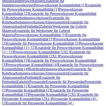
Mepla
Handpresswerkzeuge
Ersatzteile für
Handpresswerkzeuge
Presswerkzeuge Kompatibilität [1]
Ersatzteile
für Presswerkzeuge Kompatibilität [1]
Presswerkzeuge
Kompatibilität [2]
Ersatzteile für Presswerkzeuge Kompatibilität
[2]
Rohrbearbeitungswerkzeuge
Ersatzteile für
Rohrbearbeitungswerkzeuge
Abpressstopfen
Ersatzteile für
Abpressstopfen
Prüfmittel
Zubehör
Werkzeuge für Geberit
Mapress
Ersatzteile für Werkzeuge für Geberit
Mapress
Presswerkzeuge Kompatibilität [1]
Ersatzteile für
Presswerkzeuge Kompatibilität [1]
Presswerkzeuge Kompatibilität
[2]
Ersatzteile für Presswerkzeuge Kompatibilität [2]
Presswerkzeuge
Kompatibilität [1] / [2]
Ersatzteile für Presswerkzeuge Kompatibilität
[1] / [2]
Presswerkzeuge Kompatibilität [2XL]
Ersatzteile für
Presswerkzeuge Kompatibilität [2XL]
Presswerkzeuge
Kompatibilität [3]
Ersatzteile für Presswerkzeuge Kompatibilität
[3]
Presswerkzeuge Kompatibilität [4]
Ersatzteile für Presswerkzeuge
Kompatibilität [4]
Rohrbearbeitungswerkzeuge
Ersatzteile für
Rohrbearbeitungswerkzeuge
Abpressstopfen
Ersatzteile für
Abpressstopfen
Prüfmittel
Ersatzteile für
Prüfmittel
Zubehör
Pressgeräte
Ersatzteile für Pressgeräte
Pressgeräte
Kompatibilität [1]
Ersatzteile für Pressgeräte Kompatibilität
[1]
Pressgeräte Kompatibilität [2]
Ersatzteile für Pressgeräte
Kompatibilität [2]
Pressgeräte Kompatibilität [2XL]
Ersatzteile für
Pressgeräte Kompatibilität [2XL]
Pressgeräte Kompatibilität [4] /
[2]
Ersatzteile für Pressgeräte Kompatibilität [4] /