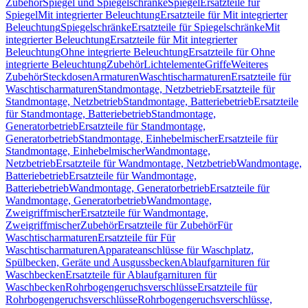
Zubehör
Spiegel und Spiegelschränke
Spiegel
Ersatzteile für
Spiegel
Mit integrierter Beleuchtung
Ersatzteile für Mit integrierter
Beleuchtung
Spiegelschränke
Ersatzteile für Spiegelschränke
Mit
integrierter Beleuchtung
Ersatzteile für Mit integrierter
Beleuchtung
Ohne integrierte Beleuchtung
Ersatzteile für Ohne
integrierte Beleuchtung
Zubehör
Lichtelemente
Griffe
Weiteres
Zubehör
Steckdosen
Armaturen
Waschtischarmaturen
Ersatzteile für
Waschtischarmaturen
Standmontage, Netzbetrieb
Ersatzteile für
Standmontage, Netzbetrieb
Standmontage, Batteriebetrieb
Ersatzteile
für Standmontage, Batteriebetrieb
Standmontage,
Generatorbetrieb
Ersatzteile für Standmontage,
Generatorbetrieb
Standmontage, Einhebelmischer
Ersatzteile für
Standmontage, Einhebelmischer
Wandmontage,
Netzbetrieb
Ersatzteile für Wandmontage, Netzbetrieb
Wandmontage,
Batteriebetrieb
Ersatzteile für Wandmontage,
Batteriebetrieb
Wandmontage, Generatorbetrieb
Ersatzteile für
Wandmontage, Generatorbetrieb
Wandmontage,
Zweigriffmischer
Ersatzteile für Wandmontage,
Zweigriffmischer
Zubehör
Ersatzteile für Zubehör
Für
Waschtischarmaturen
Ersatzteile für Für
Waschtischarmaturen
Apparateanschlüsse für Waschplatz,
Spülbecken, Geräte und Ausgussbecken
Ablaufgarnituren für
Waschbecken
Ersatzteile für Ablaufgarnituren für
Waschbecken
Rohrbogengeruchsverschlüsse
Ersatzteile für
Rohrbogengeruchsverschlüsse
Rohrbogengeruchsverschlüsse,