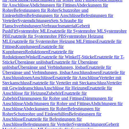
für Anschlüsse
Abdichtungen für Fittings
Abdeckungen für
Rohre
Befestigungen für Rohre
Schutzrohre und
Einlegehilfen
Befestigungen für Anschlüsse
Befestigungen für
Verteiler
Systemdichtungen
Sets Schraube für
Flanschverbindungen
Verbrauchsmaterial
Geberit
PushFit
Systemrohre ML
Ersatzteile für Systemrohre ML
Systemrohre
PB
Ersatzteile für Systemrohre PB
Systemrohre Heizung
ML
Ersatzteile für Systemrohre Heizung ML
Fittings
Ersatzteile für
Fittings
Kupplungen
Ersatzteile für
Kupplungen
Reduktionen
Ersatzteile für
Reduktionen
Winkel
Ersatzteile für Winkel
T-Stücke
Ersatzteile für T-
Stücke
Übergänge unlösbar
Ersatzteile für Übergänge
unlösbar
Übergänge und Verbindungen, lösbar
Ersatzteile für
Übergänge und Verbindungen, lösbar
Anschlussdosen
Ersatzteile für
Anschlussdosen
Anschlüsse
Ersatzteile für Anschlüsse
Verteiler mit
Steckanschluss
Ersatzteile für Verteiler mit Steckanschluss
Verteiler
mit Gewindeanschluss
Anschlüsse für Heizung
Ersatzteile für
Anschlüsse für Heizung
Zubehör
Ersatzteile für
Zubehör
Dämmungen für Rohre und Fittings
Dämmungen für
Anschlüsse
Abdichtungen für Rohre und Fittings
Abdichtungen für
Anschlüsse
Abdeckungen für Rohre
Befestigungen für
Rohre
Schutzrohre und Einlegehilfen
Befestigungen für
Anschlüsse
Ersatzteile für Befestigungen für
Anschlüsse
Befestigungen für Verteiler
Systemdichtungen
Geberit