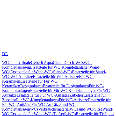
DE
WCs und Urinale
Geberit AquaClean Dusch-WCs
WC-
Komplettanlagen
Ersatzteile für WC-Komplettanlagen
Wand-
WCs
Ersatzteile für Wand-WCs
Stand-WCs
Ersatzteile für Stand-
WCs
WC-Aufsätze
Ersatzteile für WC-Aufsätze
Für WC-
Keramiken
Ersatzteile für Für WC-
Keramiken
Designplatten
Ersatzteile für Designplatten
Für WC-
Komplettanlagen
Ersatzteile für Für WC-Komplettanlagen
Für WC-
Aufsätze
Ersatzteile für Für WC-Aufsätze
Zubehör
Ersatzteile für
Zubehör
Für WC-Komplettanlagen
Für WC-Aufsätze
Ersatzteile für
Für WC-Aufsätze
Für WC-Aufsätze und WC-
Komplettanlagen
WCs
Verbrauchsmaterial
WCs und WC-Sitze
Wand-
WCs
Ersatzteile für Wand-WCs
Tiefspül-WCs
Ersatzteile für Tiefspül-