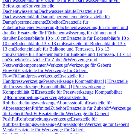
Dachwassereinläufe
Ersatzteile für Für Dachwassereinläufe
Für
Befestigung
Konventionelle
Dachentwässerung
Dachwassereinläufe
Ersatzteile für
Dachwassereinläufe
Dampfsperrenelemente
Ersatzteile für
Dampfsperrenelemente
Zubehör
Ersatzteile für
Zubehör
Bodenentwässerung
Flächenentwässerung für drinnen und
draußen
Ersatzteile für Flächenentwässerung für drinnen und
draußen
Bodenabläufe 10 x 10 cm
Ersatzteile für Bodenabläufe 10 x
10 cm
Bodenabläufe 13 x 13 cm
Ersatzteile für Bodenabläufe 13 x
13 cm
Bodeneinläufe für Balkone und Terrassen, 13 x 13
cm
Ersatzteile für Bodeneinläufe für Balkone und Terrassen, 13 x 13
cm
Zubehör
Ersatzteile für Zubehör
Werkzeuge und
Netzwerkkomponenten
Werkzeuge
Werkzeuge für Geberit
FlowFit
Ersatzteile für Werkzeuge für Geberit
FlowFit
Handpresswerkzeuge
Ersatzteile für
Handpresswerkzeuge
Presswerkzeuge Kompatibilität [1]
Ersatzteile
für Presswerkzeuge Kompatibilität [1]
Presswerkzeuge
Kompatibilität [2]
Ersatzteile für Presswerkzeuge Kompatibilität
[2]
Rohrbearbeitungswerkzeuge
Ersatzteile für
Rohrbearbeitungswerkzeuge
Abpressstopfen
Ersatzteile für
Abpressstopfen
Prüfmittel
Zubehör
Ersatzteile für Zubehör
Werkzeuge
für Geberit PushFit
Ersatzteile für Werkzeuge für Geberit
PushFit
Rohrbearbeitungswerkzeuge
Ersatzteile für
Rohrbearbeitungswerkzeuge
Abpressstopfen
Werkzeuge für Geberit
Mepla
Ersatzteile für Werkzeuge für Geberit