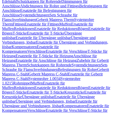
Edelstahl
Schutzkappen für Rohrende
Dämmungen für
Anschlüsse
Abdichtungen für Rohre und Fittings
Befestigungen für
Anschlüsse
Ersatzteile für Befestigungen für
Anschlüsse
Systemdichtungen
Sets Schraube für
Flanschverbindungen
Geberit Mapress Therm
Systemrohre
Therm
Fittings
Ersatzteile für Fittings
Muffen
Ersatzteile für
Muffen
Reduktionen
Ersatzteile für Reduktionen
Bögen
Ersatzteile für
Bögen
T-Stücke
Ersatzteile für T-Stücke
Übergänge
unlösbar
Ersatzteile für Übergänge unlösbar
Übergänge und
Verbindungen, lösbar
Ersatzteile für Übergänge und Verbindungen,
lösbar
Kompensatoren
Ersatzteile für
Kompensatoren
Verschlüsse
Ersatzteile für Verschlüsse
T-Stücke für
Heizung
Ersatzteile für T-Stücke für Heizung
Anschlüsse für
Heizung
Ersatzteile für Anschlüsse für Heizung
Zubehör für Geberit
Mapress Therm
Schutzkappen für Rohrende
Systemdichtungen
Sets
Schraube für Flanschverbindungen
Befestigungen für Rohre
Geberit
Mapress C-Stahl
Geberit Mapress C-Stahl
Ersatzteile für Geberit
Mapress C-Stahl
Systemrohre 1.0034
Systemrohre
1.0215
Rohrnippel
Muffen
Ersatzteile für
Muffen
Reduktionen
Ersatzteile für Reduktionen
Bögen
Ersatzteile für
Bögen
T-Stücke
Ersatzteile für T-Stücke
Kreuzstücke
Ersatzteile für
Kreuzstücke
Übergänge unlösbar
Ersatzteile für Übergänge
unlösbar
Übergänge und Verbindungen, lösbar
Ersatzteile für
Übergänge und Verbindungen, lösbar
Kompensatoren
Ersatzteile für
Kompensatoren
Verschlüsse
Ersatzteile für Verschlüsse
T-Stücke für