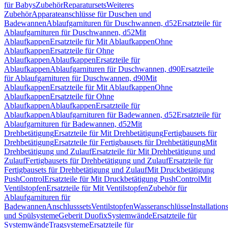
für Babys
Zubehör
Reparatursets
Weiteres
Zubehör
Apparateanschlüsse für Duschen und
Badewannen
Ablaufgarnituren für Duschwannen, d52
Ersatzteile für
Ablaufgarnituren für Duschwannen, d52
Mit
Ablaufkappen
Ersatzteile für Mit Ablaufkappen
Ohne
Ablaufkappen
Ersatzteile für Ohne
Ablaufkappen
Ablaufkappen
Ersatzteile für
Ablaufkappen
Ablaufgarnituren für Duschwannen, d90
Ersatzteile
für Ablaufgarnituren für Duschwannen, d90
Mit
Ablaufkappen
Ersatzteile für Mit Ablaufkappen
Ohne
Ablaufkappen
Ersatzteile für Ohne
Ablaufkappen
Ablaufkappen
Ersatzteile für
Ablaufkappen
Ablaufgarnituren für Badewannen, d52
Ersatzteile für
Ablaufgarnituren für Badewannen, d52
Mit
Drehbetätigung
Ersatzteile für Mit Drehbetätigung
Fertigbausets für
Drehbetätigung
Ersatzteile für Fertigbausets für Drehbetätigung
Mit
Drehbetätigung und Zulauf
Ersatzteile für Mit Drehbetätigung und
Zulauf
Fertigbausets für Drehbetätigung und Zulauf
Ersatzteile für
Fertigbausets für Drehbetätigung und Zulauf
Mit Druckbetätigung
PushControl
Ersatzteile für Mit Druckbetätigung PushControl
Mit
Ventilstopfen
Ersatzteile für Mit Ventilstopfen
Zubehör für
Ablaufgarnituren für
Badewannen
Anschlusssets
Ventilstopfen
Wasseranschlüsse
Installation
und Spülsysteme
Geberit Duofix
Systemwände
Ersatzteile für
Systemwände
Tragsysteme
Ersatzteile für