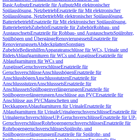
Basic
Aufputz
Ersatzteile für Aufputz
Mit elektronischer
Spülauslösung, Netzbetrieb
Ersatzteile für Mit elektronischer
Spülauslösung, Netzbetrieb
Mit elektronischer Spülauslösung,
Batteriebetrieb
Ersatzteile für Mit elektronischer Spülauslösung,
Batteriebetrieb
Zubehör
Ersatzteile für Zubehör
Rohbau- und
Austauschsets
Ersatzteile für Rohbau- und Austauschsets
Spülrohre,
Spülbögen und Übergänge
Renovierungssets
Ersatzteile für
Renovierungssets
Abdeckplatten
Sonstiges
Zubehör
Bedienhilfen
Apparateanschlüsse für WCs, Urinale und
Bidets
Ablaufgarnituren für WCs und Ausgüsse
Ersatzteile für
Ablaufgarnituren für WCs und
Ausgüsse
Geruchsverschlüsse
Ersatzteile für
Geruchsverschlüsse
Anschlussbögen
Ersatzteile für
Anschlussbögen
Anschlussstutzen
Ersatzteile für
Anschlussstutzen
Anschlusssets
Ersatzteile für
Anschlusssets
Spülbogenverlängerungen
Ersatzteile für
Spülbogenverlängerungen
Anschlüsse aus PVC
Ersatzteile für
Anschlüsse aus PVC
Manschetten und
Deckkappen
Ablaufgarnituren für Urinale
Ersatzteile für
Ablaufgarnituren für Urinale
Urinalgeruchsverschlüsse
Ersatzteile für
Urinalgeruchsverschlüsse
UP-Geruchsverschlüsse
Ersatzteile für UP-
Geruchsverschlüsse
Rohrbogengeruchsverschlüsses
Ersatzteile für
Rohrbogengeruchsverschlüsses
Spülrohr- und
Spülbogenverlängerungen
Ersatzteile für Spülrohr- und
Spülbogenverlängerungen
Anschlussstutzen
Ersatzteile für