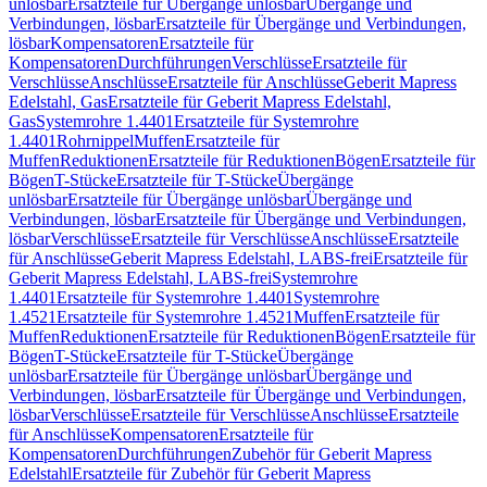
unlösbar
Ersatzteile für Übergänge unlösbar
Übergänge und
Verbindungen, lösbar
Ersatzteile für Übergänge und Verbindungen,
lösbar
Kompensatoren
Ersatzteile für
Kompensatoren
Durchführungen
Verschlüsse
Ersatzteile für
Verschlüsse
Anschlüsse
Ersatzteile für Anschlüsse
Geberit Mapress
Edelstahl, Gas
Ersatzteile für Geberit Mapress Edelstahl,
Gas
Systemrohre 1.4401
Ersatzteile für Systemrohre
1.4401
Rohrnippel
Muffen
Ersatzteile für
Muffen
Reduktionen
Ersatzteile für Reduktionen
Bögen
Ersatzteile für
Bögen
T-Stücke
Ersatzteile für T-Stücke
Übergänge
unlösbar
Ersatzteile für Übergänge unlösbar
Übergänge und
Verbindungen, lösbar
Ersatzteile für Übergänge und Verbindungen,
lösbar
Verschlüsse
Ersatzteile für Verschlüsse
Anschlüsse
Ersatzteile
für Anschlüsse
Geberit Mapress Edelstahl, LABS-frei
Ersatzteile für
Geberit Mapress Edelstahl, LABS-frei
Systemrohre
1.4401
Ersatzteile für Systemrohre 1.4401
Systemrohre
1.4521
Ersatzteile für Systemrohre 1.4521
Muffen
Ersatzteile für
Muffen
Reduktionen
Ersatzteile für Reduktionen
Bögen
Ersatzteile für
Bögen
T-Stücke
Ersatzteile für T-Stücke
Übergänge
unlösbar
Ersatzteile für Übergänge unlösbar
Übergänge und
Verbindungen, lösbar
Ersatzteile für Übergänge und Verbindungen,
lösbar
Verschlüsse
Ersatzteile für Verschlüsse
Anschlüsse
Ersatzteile
für Anschlüsse
Kompensatoren
Ersatzteile für
Kompensatoren
Durchführungen
Zubehör für Geberit Mapress
Edelstahl
Ersatzteile für Zubehör für Geberit Mapress