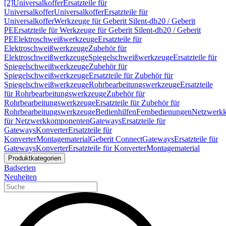
[2]
Universalkoffer
Ersatzteile für
Universalkoffer
Universalkoffer
Ersatzteile für
Universalkoffer
Werkzeuge für Geberit Silent-db20 / Geberit
PE
Ersatzteile für Werkzeuge für Geberit Silent-db20 / Geberit
PE
Elektroschweißwerkzeuge
Ersatzteile für
Elektroschweißwerkzeuge
Zubehör für
Elektroschweißwerkzeuge
Spiegelschweißwerkzeuge
Ersatzteile für
Spiegelschweißwerkzeuge
Zubehör für
Spiegelschweißwerkzeuge
Ersatzteile für Zubehör für
Spiegelschweißwerkzeuge
Rohrbearbeitungswerkzeuge
Ersatzteile
für Rohrbearbeitungswerkzeuge
Zubehör für
Rohrbearbeitungswerkzeuge
Ersatzteile für Zubehör für
Rohrbearbeitungswerkzeuge
Bedienhilfen
Fernbedienungen
Netzwerk
für Netzwerkkomponenten
Gateways
Ersatzteile für
Gateways
Konverter
Ersatzteile für
Konverter
Montagematerial
Geberit Connect
Gateways
Ersatzteile für
Gateways
Konverter
Ersatzteile für Konverter
Montagematerial
Produktkategorien
Badserien
Neuheiten