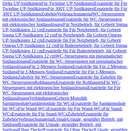
Delta UP-Spülkästen
Für Twinline UP-Spülkästen
Ersatzteile für Für
Twinline UP-Spülkästen
Für 300T UP-Spülkästen
Ersatzteile für Für
300T UP-Spülkästen
Zubehör
Verbrauchsmaterial
WC-Steuerungen
mit elektronischer Spülauslösung
Ersatzteile für WC-Steuerungen
mit elektronischer Spülauslösung
Für Netzbetrieb, für Geberit Sigma
UP-Spülkästen 12 cm
Ersatzteile für Für Netzbetrieb, für Geberit
Sigma UP-Spülkästen 12 cm
Für Netzbetrieb, für Geberit Omega
UP-Spülkästen 12 cm
Ersatzteile für Für Netzbetrieb, für Geberit
Omega UP-Spülkästen 12 cm
Für Batteriebetrieb, für Geberit Sigma
UP-Spülkästen 12 cm
Ersatzteile für Für Batteriebetrieb, für Geberit
Sigma UP-Spülkästen 12 cm
WC-Steuerungen mit pneumatischer
Spülauslösung
Ersatzteile für WC-Steuerungen mit pneumatischer
Spülauslösung
Für 2-Mengen-Spülung
Ersatzteile für Für 2-Mengen-
Spülung
Für 1-Mengen-Spülung
Ersatzteile für Für 1-Mengen-
Spülung
Zubehör für WC-Steuerungen
Ersatzteile für Zubehör für
WC-Steuerungen
Rohbausets
Ersatzteile für Rohbausets
Für WC-
Steuerungen mit elektronischer Spülauslösung
Ersatzteile für Für
WC-Steuerungen mit elektronischer
Spülauslösung
Verbindungen
Geberit Monolith
Sanitärmodule
Sanitärmodule für WCs
Ersatzteile für Sanitärmodule
für WCs
Für Wand-WCs
Ersatzteile für Für Wand-WCs
Für Stand-
WCs
Ersatzteile für Für Stand-WCs
Zubehör
Ersatzteile für
Zubehör
Verbrauchsmaterial
Urinale
Urinale, gespülter Betrieb, mit
Spülrand
Ersatzteile für Urinale, gespülter Betrieb, mit
Spülrand
Ohne Deckel
Ersatzteile für Ohne Deckel
Urinale, gespülter