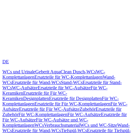
DE
WCs und Urinale
Geberit AquaClean Dusch-WCs
WC-
Komplettanlagen
Ersatzteile für WC-Komplettanlagen
Wand-
WCs
Ersatzteile für Wand-WCs
Stand-WCs
Ersatzteile für Stand-
WCs
WC-Aufsätze
Ersatzteile für WC-Aufsätze
Für WC-
Keramiken
Ersatzteile für Für WC-
Keramiken
Designplatten
Ersatzteile für Designplatten
Für WC-
Komplettanlagen
Ersatzteile für Für WC-Komplettanlagen
Für WC-
Aufsätze
Ersatzteile für Für WC-Aufsätze
Zubehör
Ersatzteile für
Zubehör
Für WC-Komplettanlagen
Für WC-Aufsätze
Ersatzteile für
Für WC-Aufsätze
Für WC-Aufsätze und WC-
Komplettanlagen
WCs
Verbrauchsmaterial
WCs und WC-Sitze
Wand-
WCs
Ersatzteile für Wand-WCs
Tiefspül-WCs
Ersatzteile für Tiefspül-