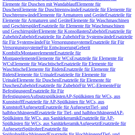
Elemente für Duschen mit Wandablauf
Elemente für
Duschen
Elemente für Duschtrennwände
Ersatzteile für Elemente für
Duschtrennwände
Elemente für Armaturen und Geräte
Ersatzteile für
Elemente für Armaturen und Geräte
Elemente für Waschmaschinen
und Geschirrspüler
Ersatzteile für Elemente für Waschmaschinen
und Geschirrspüler
Elemente für Konsollasten
Zubehör
Ersatzteile für
Zubehör
Zubehör
Ersatzteile für Zubehör
Für Systemwände
Ersatzteile
für Für Systemwände
Für Versorgungssysteme
Ersatzteile für Für
Versorgungssysteme
Für Entwässerung
Geberit
Kombifix
Montageelemente
Ersatzteile für
Montageelemente
Elemente für WCs
Ersatzteile für Elemente für
WCs
Elemente für Waschtische
Ersatzteile für Elemente für
Waschtische
Elemente für Bidets
Ersatzteile für Elemente für
Bidets
Elemente für Urinale
Ersatzteile für Elemente für
Urinale
Elemente für Duschen
Ersatzteile für Elemente für
Duschen
Zubehör
Ersatzteile für Zubehör
Für WC-Elemente
Für
Befestigungen
Ersatzteile für Für
Befestigungen
Aufputzspülkästen
AP-Spülkästen für WCs, aus
Kunststoff
Ersatzteile für AP-Spülkästen für WCs, aus
Kunststoff
Aufgesetzt
Ersatzteile für Aufgesetzt
Tief- und
halbhochhängend
Ersatzteile für Tief- und halbhochhängend
AP-
Spülkästen für WCs, aus Sanitärkeramik
Ersatzteile für AP-
Spülkästen für WCs, aus Sanitärkeramik
Aufgesetzt
Ersatzteile für
Aufgesetzt
Spülrohre
Ersatzteile für
Spülrohre
Hochhängend
Ersatzteile für Hochhängend
Tief- und