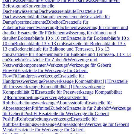
Dachwassereinläufe
Ersatzteile für Für Dachwassereinläufe
Für
Befestigung
Konventionelle
Dachentwässerung
Dachwassereinläufe
Ersatzteile für
Dachwassereinläufe
Dampfsperrenelemente
Ersatzteile für
Dampfsperrenelemente
Zubehör
Ersatzteile für
Zubehör
Bodenentwässerung
Flächenentwässerung für drinnen und
draußen
Ersatzteile für Flächenentwässerung für drinnen und
draußen
Bodenabläufe 10 x 10 cm
Ersatzteile für Bodenabläufe 10 x
10 cm
Bodenabläufe 13 x 13 cm
Ersatzteile für Bodenabläufe 13 x
13 cm
Bodeneinläufe für Balkone und Terrassen, 13 x 13
cm
Ersatzteile für Bodeneinläufe für Balkone und Terrassen, 13 x 13
cm
Zubehör
Ersatzteile für Zubehör
Werkzeuge und
Netzwerkkomponenten
Werkzeuge
Werkzeuge für Geberit
FlowFit
Ersatzteile für Werkzeuge für Geberit
FlowFit
Handpresswerkzeuge
Ersatzteile für
Handpresswerkzeuge
Presswerkzeuge Kompatibilität [1]
Ersatzteile
für Presswerkzeuge Kompatibilität [1]
Presswerkzeuge
Kompatibilität [2]
Ersatzteile für Presswerkzeuge Kompatibilität
[2]
Rohrbearbeitungswerkzeuge
Ersatzteile für
Rohrbearbeitungswerkzeuge
Abpressstopfen
Ersatzteile für
Abpressstopfen
Prüfmittel
Zubehör
Ersatzteile für Zubehör
Werkzeuge
für Geberit PushFit
Ersatzteile für Werkzeuge für Geberit
PushFit
Rohrbearbeitungswerkzeuge
Ersatzteile für
Rohrbearbeitungswerkzeuge
Abpressstopfen
Werkzeuge für Geberit
Mepla
Ersatzteile für Werkzeuge für Geberit