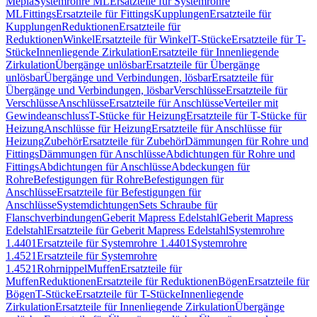
Mepla
Systemrohre ML
Ersatzteile für Systemrohre
ML
Fittings
Ersatzteile für Fittings
Kupplungen
Ersatzteile für
Kupplungen
Reduktionen
Ersatzteile für
Reduktionen
Winkel
Ersatzteile für Winkel
T-Stücke
Ersatzteile für T-
Stücke
Innenliegende Zirkulation
Ersatzteile für Innenliegende
Zirkulation
Übergänge unlösbar
Ersatzteile für Übergänge
unlösbar
Übergänge und Verbindungen, lösbar
Ersatzteile für
Übergänge und Verbindungen, lösbar
Verschlüsse
Ersatzteile für
Verschlüsse
Anschlüsse
Ersatzteile für Anschlüsse
Verteiler mit
Gewindeanschluss
T-Stücke für Heizung
Ersatzteile für T-Stücke für
Heizung
Anschlüsse für Heizung
Ersatzteile für Anschlüsse für
Heizung
Zubehör
Ersatzteile für Zubehör
Dämmungen für Rohre und
Fittings
Dämmungen für Anschlüsse
Abdichtungen für Rohre und
Fittings
Abdichtungen für Anschlüsse
Abdeckungen für
Rohre
Befestigungen für Rohre
Befestigungen für
Anschlüsse
Ersatzteile für Befestigungen für
Anschlüsse
Systemdichtungen
Sets Schraube für
Flanschverbindungen
Geberit Mapress Edelstahl
Geberit Mapress
Edelstahl
Ersatzteile für Geberit Mapress Edelstahl
Systemrohre
1.4401
Ersatzteile für Systemrohre 1.4401
Systemrohre
1.4521
Ersatzteile für Systemrohre
1.4521
Rohrnippel
Muffen
Ersatzteile für
Muffen
Reduktionen
Ersatzteile für Reduktionen
Bögen
Ersatzteile für
Bögen
T-Stücke
Ersatzteile für T-Stücke
Innenliegende
Zirkulation
Ersatzteile für Innenliegende Zirkulation
Übergänge