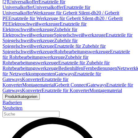
[2]
Universalkoffer
Ersatzteile für
Universalkoffer
Universalkoffer
Ersatzteile für
Universalkoffer
Werkzeuge für Geberit Silent-db20 / Geberit
PE
Ersatzteile für Werkzeuge für Geberit Silent-db20 / Geberit
PE
Elektroschweißwerkzeuge
Ersatzteile für
Elektroschweißwerkzeuge
Zubehör für
Elektroschweißwerkzeuge
Spiegelschweißwerkzeuge
Ersatzteile für
Spiegelschweißwerkzeuge
Zubehör für
Spiegelschweißwerkzeuge
Ersatzteile für Zubehör für
Spiegelschweißwerkzeuge
Rohrbearbeitungswerkzeuge
Ersatzteile
für Rohrbearbeitungswerkzeuge
Zubehör für
Rohrbearbeitungswerkzeuge
Ersatzteile für Zubehör für
Rohrbearbeitungswerkzeuge
Bedienhilfen
Fernbedienungen
Netzwerk
für Netzwerkkomponenten
Gateways
Ersatzteile für
Gateways
Konverter
Ersatzteile für
Konverter
Montagematerial
Geberit Connect
Gateways
Ersatzteile für
Gateways
Konverter
Ersatzteile für Konverter
Montagematerial
Produktkategorien
Badserien
Neuheiten