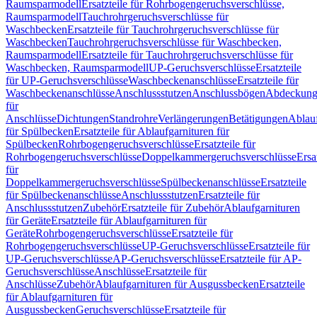
Raumsparmodell
Ersatzteile für Rohrbogengeruchsverschlüsse,
Raumsparmodell
Tauchrohrgeruchsverschlüsse für
Waschbecken
Ersatzteile für Tauchrohrgeruchsverschlüsse für
Waschbecken
Tauchrohrgeruchsverschlüsse für Waschbecken,
Raumsparmodell
Ersatzteile für Tauchrohrgeruchsverschlüsse für
Waschbecken, Raumsparmodell
UP-Geruchsverschlüsse
Ersatzteile
für UP-Geruchsverschlüsse
Waschbeckenanschlüsse
Ersatzteile für
Waschbeckenanschlüsse
Anschlussstutzen
Anschlussbögen
Abdeckung
für
Anschlüsse
Dichtungen
Standrohre
Verlängerungen
Betätigungen
Ablauf
für Spülbecken
Ersatzteile für Ablaufgarnituren für
Spülbecken
Rohrbogengeruchsverschlüsse
Ersatzteile für
Rohrbogengeruchsverschlüsse
Doppelkammergeruchsverschlüsse
Ersa
für
Doppelkammergeruchsverschlüsse
Spülbeckenanschlüsse
Ersatzteile
für Spülbeckenanschlüsse
Anschlussstutzen
Ersatzteile für
Anschlussstutzen
Zubehör
Ersatzteile für Zubehör
Ablaufgarnituren
für Geräte
Ersatzteile für Ablaufgarnituren für
Geräte
Rohrbogengeruchsverschlüsse
Ersatzteile für
Rohrbogengeruchsverschlüsse
UP-Geruchsverschlüsse
Ersatzteile für
UP-Geruchsverschlüsse
AP-Geruchsverschlüsse
Ersatzteile für AP-
Geruchsverschlüsse
Anschlüsse
Ersatzteile für
Anschlüsse
Zubehör
Ablaufgarnituren für Ausgussbecken
Ersatzteile
für Ablaufgarnituren für
Ausgussbecken
Geruchsverschlüsse
Ersatzteile für