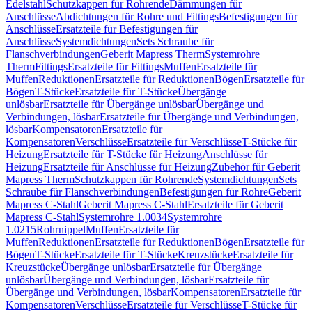
Edelstahl
Schutzkappen für Rohrende
Dämmungen für
Anschlüsse
Abdichtungen für Rohre und Fittings
Befestigungen für
Anschlüsse
Ersatzteile für Befestigungen für
Anschlüsse
Systemdichtungen
Sets Schraube für
Flanschverbindungen
Geberit Mapress Therm
Systemrohre
Therm
Fittings
Ersatzteile für Fittings
Muffen
Ersatzteile für
Muffen
Reduktionen
Ersatzteile für Reduktionen
Bögen
Ersatzteile für
Bögen
T-Stücke
Ersatzteile für T-Stücke
Übergänge
unlösbar
Ersatzteile für Übergänge unlösbar
Übergänge und
Verbindungen, lösbar
Ersatzteile für Übergänge und Verbindungen,
lösbar
Kompensatoren
Ersatzteile für
Kompensatoren
Verschlüsse
Ersatzteile für Verschlüsse
T-Stücke für
Heizung
Ersatzteile für T-Stücke für Heizung
Anschlüsse für
Heizung
Ersatzteile für Anschlüsse für Heizung
Zubehör für Geberit
Mapress Therm
Schutzkappen für Rohrende
Systemdichtungen
Sets
Schraube für Flanschverbindungen
Befestigungen für Rohre
Geberit
Mapress C-Stahl
Geberit Mapress C-Stahl
Ersatzteile für Geberit
Mapress C-Stahl
Systemrohre 1.0034
Systemrohre
1.0215
Rohrnippel
Muffen
Ersatzteile für
Muffen
Reduktionen
Ersatzteile für Reduktionen
Bögen
Ersatzteile für
Bögen
T-Stücke
Ersatzteile für T-Stücke
Kreuzstücke
Ersatzteile für
Kreuzstücke
Übergänge unlösbar
Ersatzteile für Übergänge
unlösbar
Übergänge und Verbindungen, lösbar
Ersatzteile für
Übergänge und Verbindungen, lösbar
Kompensatoren
Ersatzteile für
Kompensatoren
Verschlüsse
Ersatzteile für Verschlüsse
T-Stücke für