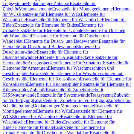
Tragsysteme
Beplankungen
Zubehör
Ersatzteile für
Zubehör
Montageelemente
Ersatzteile für Montageelemente
Elemente
für WCs
Ersatzteile für Elemente für WCs
Elemente für
Waschtische
Ersatzteile für Elemente für Waschtische
Elemente für
Bidets
Ersatzteile für Elemente für Bidets
Elemente für
Urinale
Ersatzteile für Elemente für Urinale
Elemente für Duschen
mit Wandablauf
Ersatzteile für Elemente für Duschen mit
Wandablauf
Elemente für Dusch- und Badewannen
Ersatzteile für
Elemente für Dusch- und Badewannen
Elemente für
Duschtrennwände
Ersatzteile für Elemente für
Duschtrennwände
Elemente für Ausgussbecken
Ersatzteile für
Elemente für Ausgussbecken
Elemente für Armaturen
Ersatzteile für
Elemente für Armaturen
Elemente für Waschmaschinen und
Geschirrspüler
Ersatzteile für Elemente für Waschmaschinen und
Geschirrspüler
Elemente für Konsollasten
Ersatzteile für Elemente für
Konsollasten
Elemente für Küchenspülen
Ersatzteile für Elemente für
Küchenspülen
Zubehör
Ersatzteile für Zubehör
Geberit
GIS
Systemwände
Ersatzteile für Systemwände
Tragsysteme
Zubehör
für Vorfertigung
Ersatzteile für Zubehör für Vorfertigung
Zubehör für
Schalldämmung
Beplankungen
Montageelemente
Ersatzteile für
Montageelemente
Elemente für WCs
Ersatzteile für Elemente für
WCs
Elemente für Waschtische
Ersatzteile für Elemente für
Waschtische
Elemente für Bidets
Ersatzteile für Elemente für
Bidets
Elemente für Urinale
Ersatzteile für Elemente für
Urinale
Elemente für Duschen mit Wandablauf
Ersatzteile für