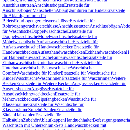
Anschlussstutzen
Anschlussbögen
Ersatzteile für
Anschlussbögen
Manschetten
Ablaufgarnituren für Bidets
Ersatzteile
für Ablaufgarnituren für
Bidets
Rohrbogengeruchsverschlüsse
Ersatzteile für
Rohrbogengeruchsverschlüsse
Anschlussstutzen
Anschlussbögen
Abde
für Waschtische
Doppelwaschtische
Ersatzteile für
Doppelwaschtische
Möbelwaschtische
Ersatzteile für
Möbelwaschtische
Aufsatzwaschtische
Ersatzteile für
Aufsatzwaschtische
Handwaschbecken
Ersatzteile für
Handwaschbecken
Aufsatzhandwaschbecken
Eckhandwaschbecken
H
für Halbeinbauwaschtische
Einbauwaschtische
Ersatzteile für
Einbauwaschtische
Unterbauwaschtische
Ersatzteile für
Unterbauwaschtische
Eckwaschtische
Waschtische
Comfort
Waschtische für Kinder
Ersatzteile für Waschtische für
Kinder
Waschtische
Waschrinnen
Ersatzteile für Waschrinnen
Weitere
Becken
Ersatzteile für Weitere Becken
Ausgussbecken
Ersatzteile für
Ausgussbecken
Ausgüsse
Ersatzteile für
Ausgüsse
Mehrzweckbecken
Ersatzteile für
Mehrzweckbecken
Gipsfangbecken
Waschtische für
Klassenräume
Ersatzteile für Waschtische für
Klassenräume
Zubehör
Säulen
Ersatzteile für
Säulen
Halbsäulen
Ersatzteile für
Halbsäulen
Zubehör
Ablaufkappen
Handtuchhalter
Befestigungsmateria
Waschtisch mit Unterschrank
Sets Handwaschbecken mit