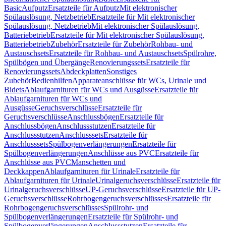
Basic
Aufputz
Ersatzteile für Aufputz
Mit elektronischer
Spülauslösung, Netzbetrieb
Ersatzteile für Mit elektronischer
Spülauslösung, Netzbetrieb
Mit elektronischer Spülauslösung,
Batteriebetrieb
Ersatzteile für Mit elektronischer Spülauslösung,
Batteriebetrieb
Zubehör
Ersatzteile für Zubehör
Rohbau- und
Austauschsets
Ersatzteile für Rohbau- und Austauschsets
Spülrohre,
Spülbögen und Übergänge
Renovierungssets
Ersatzteile für
Renovierungssets
Abdeckplatten
Sonstiges
Zubehör
Bedienhilfen
Apparateanschlüsse für WCs, Urinale und
Bidets
Ablaufgarnituren für WCs und Ausgüsse
Ersatzteile für
Ablaufgarnituren für WCs und
Ausgüsse
Geruchsverschlüsse
Ersatzteile für
Geruchsverschlüsse
Anschlussbögen
Ersatzteile für
Anschlussbögen
Anschlussstutzen
Ersatzteile für
Anschlussstutzen
Anschlusssets
Ersatzteile für
Anschlusssets
Spülbogenverlängerungen
Ersatzteile für
Spülbogenverlängerungen
Anschlüsse aus PVC
Ersatzteile für
Anschlüsse aus PVC
Manschetten und
Deckkappen
Ablaufgarnituren für Urinale
Ersatzteile für
Ablaufgarnituren für Urinale
Urinalgeruchsverschlüsse
Ersatzteile für
Urinalgeruchsverschlüsse
UP-Geruchsverschlüsse
Ersatzteile für UP-
Geruchsverschlüsse
Rohrbogengeruchsverschlüsses
Ersatzteile für
Rohrbogengeruchsverschlüsses
Spülrohr- und
Spülbogenverlängerungen
Ersatzteile für Spülrohr- und
Spülbogenverlängerungen
Anschlussstutzen
Ersatzteile für