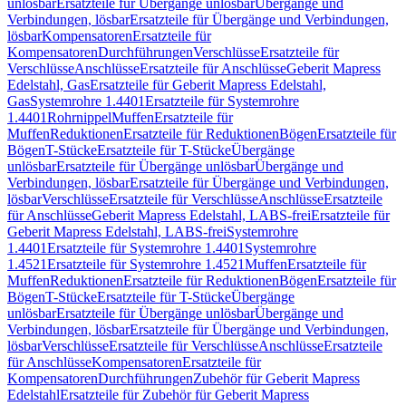
unlösbar
Ersatzteile für Übergänge unlösbar
Übergänge und
Verbindungen, lösbar
Ersatzteile für Übergänge und Verbindungen,
lösbar
Kompensatoren
Ersatzteile für
Kompensatoren
Durchführungen
Verschlüsse
Ersatzteile für
Verschlüsse
Anschlüsse
Ersatzteile für Anschlüsse
Geberit Mapress
Edelstahl, Gas
Ersatzteile für Geberit Mapress Edelstahl,
Gas
Systemrohre 1.4401
Ersatzteile für Systemrohre
1.4401
Rohrnippel
Muffen
Ersatzteile für
Muffen
Reduktionen
Ersatzteile für Reduktionen
Bögen
Ersatzteile für
Bögen
T-Stücke
Ersatzteile für T-Stücke
Übergänge
unlösbar
Ersatzteile für Übergänge unlösbar
Übergänge und
Verbindungen, lösbar
Ersatzteile für Übergänge und Verbindungen,
lösbar
Verschlüsse
Ersatzteile für Verschlüsse
Anschlüsse
Ersatzteile
für Anschlüsse
Geberit Mapress Edelstahl, LABS-frei
Ersatzteile für
Geberit Mapress Edelstahl, LABS-frei
Systemrohre
1.4401
Ersatzteile für Systemrohre 1.4401
Systemrohre
1.4521
Ersatzteile für Systemrohre 1.4521
Muffen
Ersatzteile für
Muffen
Reduktionen
Ersatzteile für Reduktionen
Bögen
Ersatzteile für
Bögen
T-Stücke
Ersatzteile für T-Stücke
Übergänge
unlösbar
Ersatzteile für Übergänge unlösbar
Übergänge und
Verbindungen, lösbar
Ersatzteile für Übergänge und Verbindungen,
lösbar
Verschlüsse
Ersatzteile für Verschlüsse
Anschlüsse
Ersatzteile
für Anschlüsse
Kompensatoren
Ersatzteile für
Kompensatoren
Durchführungen
Zubehör für Geberit Mapress
Edelstahl
Ersatzteile für Zubehör für Geberit Mapress