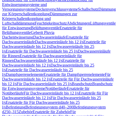
Entwässerungssysteme und
Versorgungssysteme
Deckenverschlusssysteme
Schallschutz
Dämmung
zur Körperschallentkopplung
Dämmungen zur
Körperschallentkopplung und
Luftschalldämmung
Feuchtigkeitsschutz
Abdichtungen
Lüftungsventile
für Entwässerung
Belüftungsventile
Ersatzteile für
Belüftungsventile
Geberit Pluvia
Dachentwässerung
Dachwassereinläufe
Ersatzteile für
Dachwassereinläufe
Dachwassereinläufe bis 12 l/s
Ersatzteile für
Dachwassereinläufe bis 12 l/s
Dachwassereinläufe bis 25
l/s
Ersatzteile für Dachwassereinläufe bis 25 l/s
Dachwassereinläufe
für Rinnen
Ersatzteile für Dachwassereinläufe für
Rinnen
Dachwassereinläufe bis 12 l/s
Ersatzteile für
Dachwassereinläufe bis 12 l/s
Dachwassereinläufe bis 25
l/s
Ersatzteile für Dachwassereinläufe bis 25
l/s
Dampfsperrenelemente
Ersatzteile für Dampfsperrenelemente
Für
Dachwassereinläufe bis 12 l/s
Ersatzteile für Für Dachwassereinläufe
bis 12 l/s
Für Dachwassereinläufe bis 25 l/s
Brandschutz
Brandschutz
für Entwässerungssysteme
Notüberläufe
Ersatzteile für
Notüberläufe
Für Dachwassereinläufe bis 12 l/s
Ersatzteile für Für
Dachwassereinläufe bis 12 l/s
Für Dachwassereinläufe bis 25
l/s
Ersatzteile für Für Dachwassereinläufe bis 25
l/s
Befestigung
Befestigungssystem d40–200
Befestigungssystem
d250–315
Zubehör
Ersatzteile für Zubehör
Für