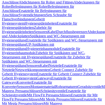
Anschlüsse
Abdichtungen für Rohre und Fittings
Abdeckungen für
Rohre
Befestigungen für Rohre
Befestigungen für
Anschlüsse
Ersatzteile für Befestigungen für
Anschlüsse
Systemdichtungen
Sets Schraube für
Flanschverbindungen
Geberit
Hygienesystem
Hygienespüleinheiten
Ersatzteile für
Hygienespüleinheiten
Zubehör für
Hygienespüleinheiten
Sensoren
Kabel
Durchflussbegrenzer
Abdeckung
und Abdeckplatten
Spülkästen und WC-Steuerungen mit
Hygienespülung
Ersatzteile für Spülkästen und WC-Steuerungen mit
Hygienespülung
UP-Spülkästen mit
Hygienespülung
Hygieneeinbaumodule
Ersatzteile für
Hygieneeinbaumodule
Zubehör für Spülkästen und WC-
Steuerungen mit Hygienespülung
Ersatzteile für Zubehör für
Spülkästen und WC-Steuerungen mit
Hygienespülung
Sensoren
Kabel
Netzteile
Ersatzteile für
Netzteile
Netzwerkkomponenten
Geberit Connect Zubehör für
Geberit Hygienesystem
Ersatzteile für Geberit Connect Zubehör für
Geberit Hygienesystem
Gateways
Ersatzteile für
Gateways
Konverter
Ersatzteile für
Konverter
Sensoren
Montagematerial
Rohrarmaturen
Geradsitzventile
Mi
Mapress Pressanschlüssen
Schrägsitzventile
Ersatzteile für
Schrägsitzventile
Mit FlowFit Pressanschlüssen
Ersatzteile für Mit
FlowFit Pressanschlüssen
Mit Mepla Pressanschlüssen
Ersatzteile für
Mit Mepla Pressanschlüssen
Mit Mapress