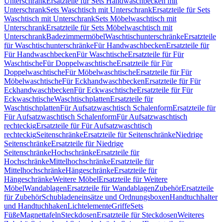
Unterschrank
Ersatzteile für Sets Handwaschbecken mit
Unterschrank
Sets Waschtisch mit Unterschrank
Ersatzteile für Sets
Waschtisch mit Unterschrank
Sets Möbelwaschtisch mit
Unterschrank
Ersatzteile für Sets Möbelwaschtisch mit
Unterschrank
Badezimmermöbel
Waschtischunterschränke
Ersatzteile
für Waschtischunterschränke
Für Handwaschbecken
Ersatzteile für
Für Handwaschbecken
Für Waschtische
Ersatzteile für Für
Waschtische
Für Doppelwaschtische
Ersatzteile für Für
Doppelwaschtische
Für Möbelwaschtische
Ersatzteile für Für
Möbelwaschtische
Für Eckhandwaschbecken
Ersatzteile für Für
Eckhandwaschbecken
Für Eckwaschtische
Ersatzteile für Für
Eckwaschtische
Waschtischplatten
Ersatzteile für
Waschtischplatten
Für Aufsatzwaschtisch Schalenform
Ersatzteile für
Für Aufsatzwaschtisch Schalenform
Für Aufsatzwaschtisch
rechteckig
Ersatzteile für Für Aufsatzwaschtisch
rechteckig
Seitenschränke
Ersatzteile für Seitenschränke
Niedrige
Seitenschränke
Ersatzteile für Niedrige
Seitenschränke
Hochschränke
Ersatzteile für
Hochschränke
Mittelhochschränke
Ersatzteile für
Mittelhochschränke
Hängeschränke
Ersatzteile für
Hängeschränke
Weitere Möbel
Ersatzteile für Weitere
Möbel
Wandablagen
Ersatzteile für Wandablagen
Zubehör
Ersatzteile
für Zubehör
Schubladeneinsätze und Ordnungsboxen
Handtuchhalter
und Handtuchhaken
Lichtelemente
Griffe
Sets
Füße
Magnettafeln
Steckdosen
Ersatzteile für Steckdosen
Weiteres