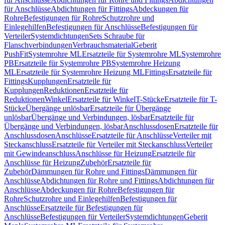
für Anschlüsse
Abdichtungen für Fittings
Abdeckungen für
Rohre
Befestigungen für Rohre
Schutzrohre und
Einlegehilfen
Befestigungen für Anschlüsse
Befestigungen für
Verteiler
Systemdichtungen
Sets Schraube für
Flanschverbindungen
Verbrauchsmaterial
Geberit
PushFit
Systemrohre ML
Ersatzteile für Systemrohre ML
Systemrohre
PB
Ersatzteile für Systemrohre PB
Systemrohre Heizung
ML
Ersatzteile für Systemrohre Heizung ML
Fittings
Ersatzteile für
Fittings
Kupplungen
Ersatzteile für
Kupplungen
Reduktionen
Ersatzteile für
Reduktionen
Winkel
Ersatzteile für Winkel
T-Stücke
Ersatzteile für T-
Stücke
Übergänge unlösbar
Ersatzteile für Übergänge
unlösbar
Übergänge und Verbindungen, lösbar
Ersatzteile für
Übergänge und Verbindungen, lösbar
Anschlussdosen
Ersatzteile für
Anschlussdosen
Anschlüsse
Ersatzteile für Anschlüsse
Verteiler mit
Steckanschluss
Ersatzteile für Verteiler mit Steckanschluss
Verteiler
mit Gewindeanschluss
Anschlüsse für Heizung
Ersatzteile für
Anschlüsse für Heizung
Zubehör
Ersatzteile für
Zubehör
Dämmungen für Rohre und Fittings
Dämmungen für
Anschlüsse
Abdichtungen für Rohre und Fittings
Abdichtungen für
Anschlüsse
Abdeckungen für Rohre
Befestigungen für
Rohre
Schutzrohre und Einlegehilfen
Befestigungen für
Anschlüsse
Ersatzteile für Befestigungen für
Anschlüsse
Befestigungen für Verteiler
Systemdichtungen
Geberit