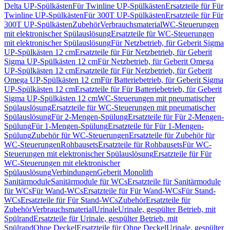
Delta UP-Spülkästen
Für Twinline UP-Spülkästen
Ersatzteile für Für
Twinline UP-Spülkästen
Für 300T UP-Spülkästen
Ersatzteile für Für
300T UP-Spülkästen
Zubehör
Verbrauchsmaterial
WC-Steuerungen
mit elektronischer Spülauslösung
Ersatzteile für WC-Steuerungen
mit elektronischer Spülauslösung
Für Netzbetrieb, für Geberit Sigma
UP-Spülkästen 12 cm
Ersatzteile für Für Netzbetrieb, für Geberit
Sigma UP-Spülkästen 12 cm
Für Netzbetrieb, für Geberit Omega
UP-Spülkästen 12 cm
Ersatzteile für Für Netzbetrieb, für Geberit
Omega UP-Spülkästen 12 cm
Für Batteriebetrieb, für Geberit Sigma
UP-Spülkästen 12 cm
Ersatzteile für Für Batteriebetrieb, für Geberit
Sigma UP-Spülkästen 12 cm
WC-Steuerungen mit pneumatischer
Spülauslösung
Ersatzteile für WC-Steuerungen mit pneumatischer
Spülauslösung
Für 2-Mengen-Spülung
Ersatzteile für Für 2-Mengen-
Spülung
Für 1-Mengen-Spülung
Ersatzteile für Für 1-Mengen-
Spülung
Zubehör für WC-Steuerungen
Ersatzteile für Zubehör für
WC-Steuerungen
Rohbausets
Ersatzteile für Rohbausets
Für WC-
Steuerungen mit elektronischer Spülauslösung
Ersatzteile für Für
WC-Steuerungen mit elektronischer
Spülauslösung
Verbindungen
Geberit Monolith
Sanitärmodule
Sanitärmodule für WCs
Ersatzteile für Sanitärmodule
für WCs
Für Wand-WCs
Ersatzteile für Für Wand-WCs
Für Stand-
WCs
Ersatzteile für Für Stand-WCs
Zubehör
Ersatzteile für
Zubehör
Verbrauchsmaterial
Urinale
Urinale, gespülter Betrieb, mit
Spülrand
Ersatzteile für Urinale, gespülter Betrieb, mit
Spülrand
Ohne Deckel
Ersatzteile für Ohne Deckel
Urinale, gespülter