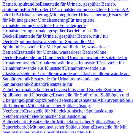
Betrieb, spülrandlos
Ersatzteile für Urinale, gespülter Betrieb,
spülrandlos
Für AP- oder UP-Urinalsteuerung
Ersatzteile für Für AP-
oder UP-Urinalsteuerung
Mit integrierter Urinalsteuerung
Ersatzteile
für Mit integrierter Urinalsteuerung
Für integrierte
Urinalsteuerung
Ersatzteile für Für integrierte
Urinalsteuerung
Urinale, gespülter Betrieb, mit / für
Deckel
Ersatzteile für Urinale, gespülter Betrieb, mit / für
Deckel
Spülrandlos
Ersatzteile für Spülrandlos
Mit
Spülrand
Ersatzteile für Mit Spülrand
Urinale, wasserloser
Betrieb
Ersatzteile für Urinale, wasserloser Betrieb
Ohne
Deckel
Ersatzteile für Ohne Deckel
Urinaltrennwände
Ersatzteile für
Urinaltrennwände
Urinaltrennwände aus Kunststoff
Ersatzteile für
Urinaltrennwände aus Kunststoff
Urinaltrennwände aus
Glas
Ersatzteile für Urinaltrennwände aus Glas
Urinaltrennwände aus
Sanitärkeramik
Ersatzteile für Urinaltrennwände aus
Sanitärkeramik
Zubehör
Ersatzteile für
Zubehör
Urinaldeckel
Geruchsverschlüsse und Zubehör
Spülrohre,
Spülbögen und Übergänge
Ersatzteile für Spülrohre, Spülbögen und
Übergänge
Sprühkopfzubehör
Befestigungsmaterial
Ablaufventile
Spülv
für Unterputz
Mit elektronischer Spülauslösung,
Netzbetrieb
Ersatzteile für Mit elektronischer Spülauslösung,
Netzbetrieb
Mit elektronischer Spülauslösung,
Batteriebetrieb
Ersatzteile für Mit elektronischer Spülauslösung,
Batteriebetrieb
Mit pneumatischer Spülauslösung
Ersatzteile für Mit
pneumatischer Spülauslösung
Basic
Ersatzteile für