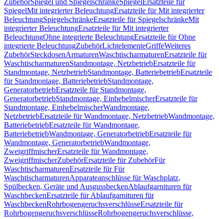
Zubehör
Spiegel und Spiegelschränke
Spiegel
Ersatzteile für
Spiegel
Mit integrierter Beleuchtung
Ersatzteile für Mit integrierter
Beleuchtung
Spiegelschränke
Ersatzteile für Spiegelschränke
Mit
integrierter Beleuchtung
Ersatzteile für Mit integrierter
Beleuchtung
Ohne integrierte Beleuchtung
Ersatzteile für Ohne
integrierte Beleuchtung
Zubehör
Lichtelemente
Griffe
Weiteres
Zubehör
Steckdosen
Armaturen
Waschtischarmaturen
Ersatzteile für
Waschtischarmaturen
Standmontage, Netzbetrieb
Ersatzteile für
Standmontage, Netzbetrieb
Standmontage, Batteriebetrieb
Ersatzteile
für Standmontage, Batteriebetrieb
Standmontage,
Generatorbetrieb
Ersatzteile für Standmontage,
Generatorbetrieb
Standmontage, Einhebelmischer
Ersatzteile für
Standmontage, Einhebelmischer
Wandmontage,
Netzbetrieb
Ersatzteile für Wandmontage, Netzbetrieb
Wandmontage,
Batteriebetrieb
Ersatzteile für Wandmontage,
Batteriebetrieb
Wandmontage, Generatorbetrieb
Ersatzteile für
Wandmontage, Generatorbetrieb
Wandmontage,
Zweigriffmischer
Ersatzteile für Wandmontage,
Zweigriffmischer
Zubehör
Ersatzteile für Zubehör
Für
Waschtischarmaturen
Ersatzteile für Für
Waschtischarmaturen
Apparateanschlüsse für Waschplatz,
Spülbecken, Geräte und Ausgussbecken
Ablaufgarnituren für
Waschbecken
Ersatzteile für Ablaufgarnituren für
Waschbecken
Rohrbogengeruchsverschlüsse
Ersatzteile für
Rohrbogengeruchsverschlüsse
Rohrbogengeruchsverschlüsse,