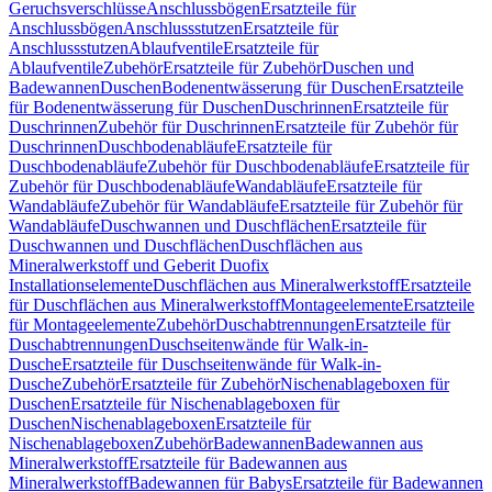
Geruchsverschlüsse
Anschlussbögen
Ersatzteile für
Anschlussbögen
Anschlussstutzen
Ersatzteile für
Anschlussstutzen
Ablaufventile
Ersatzteile für
Ablaufventile
Zubehör
Ersatzteile für Zubehör
Duschen und
Badewannen
Duschen
Bodenentwässerung für Duschen
Ersatzteile
für Bodenentwässerung für Duschen
Duschrinnen
Ersatzteile für
Duschrinnen
Zubehör für Duschrinnen
Ersatzteile für Zubehör für
Duschrinnen
Duschbodenabläufe
Ersatzteile für
Duschbodenabläufe
Zubehör für Duschbodenabläufe
Ersatzteile für
Zubehör für Duschbodenabläufe
Wandabläufe
Ersatzteile für
Wandabläufe
Zubehör für Wandabläufe
Ersatzteile für Zubehör für
Wandabläufe
Duschwannen und Duschflächen
Ersatzteile für
Duschwannen und Duschflächen
Duschflächen aus
Mineralwerkstoff und Geberit Duofix
Installationselemente
Duschflächen aus Mineralwerkstoff
Ersatzteile
für Duschflächen aus Mineralwerkstoff
Montageelemente
Ersatzteile
für Montageelemente
Zubehör
Duschabtrennungen
Ersatzteile für
Duschabtrennungen
Duschseitenwände für Walk-in-
Dusche
Ersatzteile für Duschseitenwände für Walk-in-
Dusche
Zubehör
Ersatzteile für Zubehör
Nischenablageboxen für
Duschen
Ersatzteile für Nischenablageboxen für
Duschen
Nischenablageboxen
Ersatzteile für
Nischenablageboxen
Zubehör
Badewannen
Badewannen aus
Mineralwerkstoff
Ersatzteile für Badewannen aus
Mineralwerkstoff
Badewannen für Babys
Ersatzteile für Badewannen