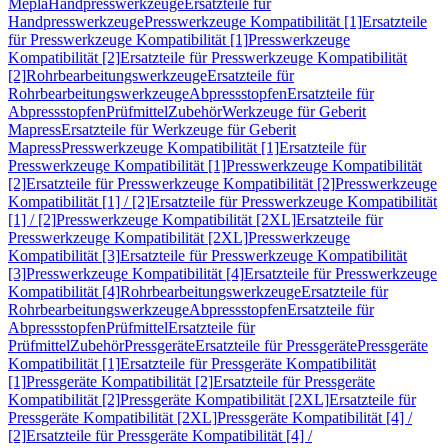
Mepla
Handpresswerkzeuge
Ersatzteile für
Handpresswerkzeuge
Presswerkzeuge Kompatibilität [1]
Ersatzteile
für Presswerkzeuge Kompatibilität [1]
Presswerkzeuge
Kompatibilität [2]
Ersatzteile für Presswerkzeuge Kompatibilität
[2]
Rohrbearbeitungswerkzeuge
Ersatzteile für
Rohrbearbeitungswerkzeuge
Abpressstopfen
Ersatzteile für
Abpressstopfen
Prüfmittel
Zubehör
Werkzeuge für Geberit
Mapress
Ersatzteile für Werkzeuge für Geberit
Mapress
Presswerkzeuge Kompatibilität [1]
Ersatzteile für
Presswerkzeuge Kompatibilität [1]
Presswerkzeuge Kompatibilität
[2]
Ersatzteile für Presswerkzeuge Kompatibilität [2]
Presswerkzeuge
Kompatibilität [1] / [2]
Ersatzteile für Presswerkzeuge Kompatibilität
[1] / [2]
Presswerkzeuge Kompatibilität [2XL]
Ersatzteile für
Presswerkzeuge Kompatibilität [2XL]
Presswerkzeuge
Kompatibilität [3]
Ersatzteile für Presswerkzeuge Kompatibilität
[3]
Presswerkzeuge Kompatibilität [4]
Ersatzteile für Presswerkzeuge
Kompatibilität [4]
Rohrbearbeitungswerkzeuge
Ersatzteile für
Rohrbearbeitungswerkzeuge
Abpressstopfen
Ersatzteile für
Abpressstopfen
Prüfmittel
Ersatzteile für
Prüfmittel
Zubehör
Pressgeräte
Ersatzteile für Pressgeräte
Pressgeräte
Kompatibilität [1]
Ersatzteile für Pressgeräte Kompatibilität
[1]
Pressgeräte Kompatibilität [2]
Ersatzteile für Pressgeräte
Kompatibilität [2]
Pressgeräte Kompatibilität [2XL]
Ersatzteile für
Pressgeräte Kompatibilität [2XL]
Pressgeräte Kompatibilität [4] /
[2]
Ersatzteile für Pressgeräte Kompatibilität [4] /