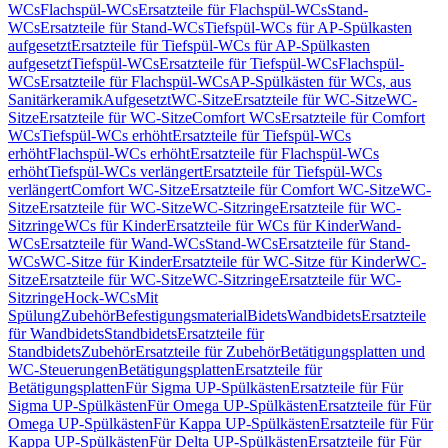
WCs
Flachspül-WCs
Ersatzteile für Flachspül-WCs
Stand-
WCs
Ersatzteile für Stand-WCs
Tiefspül-WCs für AP-Spülkasten
aufgesetzt
Ersatzteile für Tiefspül-WCs für AP-Spülkasten
aufgesetzt
Tiefspül-WCs
Ersatzteile für Tiefspül-WCs
Flachspül-
WCs
Ersatzteile für Flachspül-WCs
AP-Spülkästen für WCs, aus
Sanitärkeramik
Aufgesetzt
WC-Sitze
Ersatzteile für WC-Sitze
WC-
Sitze
Ersatzteile für WC-Sitze
Comfort WCs
Ersatzteile für Comfort
WCs
Tiefspül-WCs erhöht
Ersatzteile für Tiefspül-WCs
erhöht
Flachspül-WCs erhöht
Ersatzteile für Flachspül-WCs
erhöht
Tiefspül-WCs verlängert
Ersatzteile für Tiefspül-WCs
verlängert
Comfort WC-Sitze
Ersatzteile für Comfort WC-Sitze
WC-
Sitze
Ersatzteile für WC-Sitze
WC-Sitzringe
Ersatzteile für WC-
Sitzringe
WCs für Kinder
Ersatzteile für WCs für Kinder
Wand-
WCs
Ersatzteile für Wand-WCs
Stand-WCs
Ersatzteile für Stand-
WCs
WC-Sitze für Kinder
Ersatzteile für WC-Sitze für Kinder
WC-
Sitze
Ersatzteile für WC-Sitze
WC-Sitzringe
Ersatzteile für WC-
Sitzringe
Hock-WCs
Mit
Spülung
Zubehör
Befestigungsmaterial
Bidets
Wandbidets
Ersatzteile
für Wandbidets
Standbidets
Ersatzteile für
Standbidets
Zubehör
Ersatzteile für Zubehör
Betätigungsplatten und
WC-Steuerungen
Betätigungsplatten
Ersatzteile für
Betätigungsplatten
Für Sigma UP-Spülkästen
Ersatzteile für Für
Sigma UP-Spülkästen
Für Omega UP-Spülkästen
Ersatzteile für Für
Omega UP-Spülkästen
Für Kappa UP-Spülkästen
Ersatzteile für Für
Kappa UP-Spülkästen
Für Delta UP-Spülkästen
Ersatzteile für Für