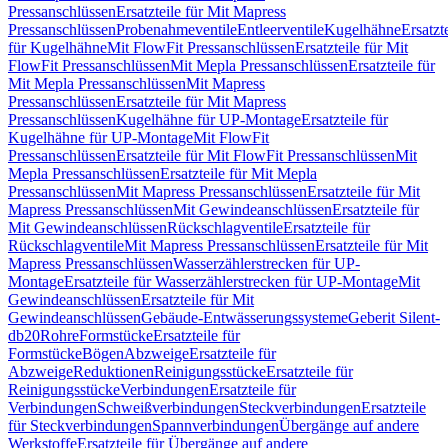
Pressanschlüssen
Ersatzteile für Mit Mapress
Pressanschlüssen
Probenahmeventile
Entleerventile
Kugelhähne
Ersatzt
für Kugelhähne
Mit FlowFit Pressanschlüssen
Ersatzteile für Mit
FlowFit Pressanschlüssen
Mit Mepla Pressanschlüssen
Ersatzteile für
Mit Mepla Pressanschlüssen
Mit Mapress
Pressanschlüssen
Ersatzteile für Mit Mapress
Pressanschlüssen
Kugelhähne für UP-Montage
Ersatzteile für
Kugelhähne für UP-Montage
Mit FlowFit
Pressanschlüssen
Ersatzteile für Mit FlowFit Pressanschlüssen
Mit
Mepla Pressanschlüssen
Ersatzteile für Mit Mepla
Pressanschlüssen
Mit Mapress Pressanschlüssen
Ersatzteile für Mit
Mapress Pressanschlüssen
Mit Gewindeanschlüssen
Ersatzteile für
Mit Gewindeanschlüssen
Rückschlagventile
Ersatzteile für
Rückschlagventile
Mit Mapress Pressanschlüssen
Ersatzteile für Mit
Mapress Pressanschlüssen
Wasserzählerstrecken für UP-
Montage
Ersatzteile für Wasserzählerstrecken für UP-Montage
Mit
Gewindeanschlüssen
Ersatzteile für Mit
Gewindeanschlüssen
Gebäude-Entwässerungssysteme
Geberit Silent-
db20
Rohre
Formstücke
Ersatzteile für
Formstücke
Bögen
Abzweige
Ersatzteile für
Abzweige
Reduktionen
Reinigungsstücke
Ersatzteile für
Reinigungsstücke
Verbindungen
Ersatzteile für
Verbindungen
Schweißverbindungen
Steckverbindungen
Ersatzteile
für Steckverbindungen
Spannverbindungen
Übergänge auf andere
Werkstoffe
Ersatzteile für Übergänge auf andere