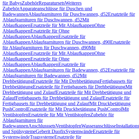
für Babys
Zubehör
Reparatursets
Weiteres
Zubehör
Apparateanschlüsse für Duschen und
Badewannen
Ablaufgarnituren für Duschwannen, d52
Ersatzteile für
Ablaufgarnituren für Duschwannen, d52
Mit
Ablaufkappen
Ersatzteile für Mit Ablaufkappen
Ohne
Ablaufkappen
Ersatzteile für Ohne
Ablaufkappen
Ablaufkappen
Ersatzteile für
Ablaufkappen
Ablaufgarnituren für Duschwannen, d90
Ersatzteile
für Ablaufgarnituren für Duschwannen, d90
Mit
Ablaufkappen
Ersatzteile für Mit Ablaufkappen
Ohne
Ablaufkappen
Ersatzteile für Ohne
Ablaufkappen
Ablaufkappen
Ersatzteile für
Ablaufkappen
Ablaufgarnituren für Badewannen, d52
Ersatzteile für
Ablaufgarnituren für Badewannen, d52
Mit
Drehbetätigung
Ersatzteile für Mit Drehbetätigung
Fertigbausets für
Drehbetätigung
Ersatzteile für Fertigbausets für Drehbetätigung
Mit
Drehbetätigung und Zulauf
Ersatzteile für Mit Drehbetätigung und
Zulauf
Fertigbausets für Drehbetätigung und Zulauf
Ersatzteile für
Fertigbausets für Drehbetätigung und Zulauf
Mit Druckbetätigung
PushControl
Ersatzteile für Mit Druckbetätigung PushControl
Mit
Ventilstopfen
Ersatzteile für Mit Ventilstopfen
Zubehör für
Ablaufgarnituren für
Badewannen
Anschlusssets
Ventilstopfen
Wasseranschlüsse
Installation
und Spülsysteme
Geberit Duofix
Systemwände
Ersatzteile für
Systemwände
Tragsysteme
Ersatzteile für