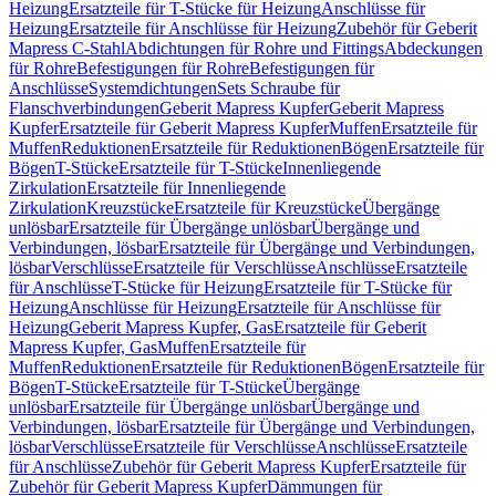
Heizung
Ersatzteile für T-Stücke für Heizung
Anschlüsse für
Heizung
Ersatzteile für Anschlüsse für Heizung
Zubehör für Geberit
Mapress C-Stahl
Abdichtungen für Rohre und Fittings
Abdeckungen
für Rohre
Befestigungen für Rohre
Befestigungen für
Anschlüsse
Systemdichtungen
Sets Schraube für
Flanschverbindungen
Geberit Mapress Kupfer
Geberit Mapress
Kupfer
Ersatzteile für Geberit Mapress Kupfer
Muffen
Ersatzteile für
Muffen
Reduktionen
Ersatzteile für Reduktionen
Bögen
Ersatzteile für
Bögen
T-Stücke
Ersatzteile für T-Stücke
Innenliegende
Zirkulation
Ersatzteile für Innenliegende
Zirkulation
Kreuzstücke
Ersatzteile für Kreuzstücke
Übergänge
unlösbar
Ersatzteile für Übergänge unlösbar
Übergänge und
Verbindungen, lösbar
Ersatzteile für Übergänge und Verbindungen,
lösbar
Verschlüsse
Ersatzteile für Verschlüsse
Anschlüsse
Ersatzteile
für Anschlüsse
T-Stücke für Heizung
Ersatzteile für T-Stücke für
Heizung
Anschlüsse für Heizung
Ersatzteile für Anschlüsse für
Heizung
Geberit Mapress Kupfer, Gas
Ersatzteile für Geberit
Mapress Kupfer, Gas
Muffen
Ersatzteile für
Muffen
Reduktionen
Ersatzteile für Reduktionen
Bögen
Ersatzteile für
Bögen
T-Stücke
Ersatzteile für T-Stücke
Übergänge
unlösbar
Ersatzteile für Übergänge unlösbar
Übergänge und
Verbindungen, lösbar
Ersatzteile für Übergänge und Verbindungen,
lösbar
Verschlüsse
Ersatzteile für Verschlüsse
Anschlüsse
Ersatzteile
für Anschlüsse
Zubehör für Geberit Mapress Kupfer
Ersatzteile für
Zubehör für Geberit Mapress Kupfer
Dämmungen für