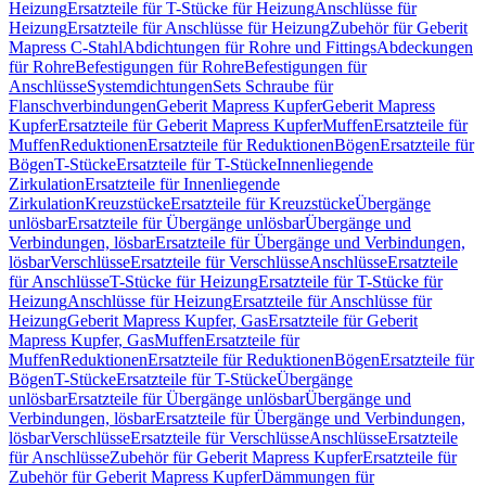
Heizung
Ersatzteile für T-Stücke für Heizung
Anschlüsse für
Heizung
Ersatzteile für Anschlüsse für Heizung
Zubehör für Geberit
Mapress C-Stahl
Abdichtungen für Rohre und Fittings
Abdeckungen
für Rohre
Befestigungen für Rohre
Befestigungen für
Anschlüsse
Systemdichtungen
Sets Schraube für
Flanschverbindungen
Geberit Mapress Kupfer
Geberit Mapress
Kupfer
Ersatzteile für Geberit Mapress Kupfer
Muffen
Ersatzteile für
Muffen
Reduktionen
Ersatzteile für Reduktionen
Bögen
Ersatzteile für
Bögen
T-Stücke
Ersatzteile für T-Stücke
Innenliegende
Zirkulation
Ersatzteile für Innenliegende
Zirkulation
Kreuzstücke
Ersatzteile für Kreuzstücke
Übergänge
unlösbar
Ersatzteile für Übergänge unlösbar
Übergänge und
Verbindungen, lösbar
Ersatzteile für Übergänge und Verbindungen,
lösbar
Verschlüsse
Ersatzteile für Verschlüsse
Anschlüsse
Ersatzteile
für Anschlüsse
T-Stücke für Heizung
Ersatzteile für T-Stücke für
Heizung
Anschlüsse für Heizung
Ersatzteile für Anschlüsse für
Heizung
Geberit Mapress Kupfer, Gas
Ersatzteile für Geberit
Mapress Kupfer, Gas
Muffen
Ersatzteile für
Muffen
Reduktionen
Ersatzteile für Reduktionen
Bögen
Ersatzteile für
Bögen
T-Stücke
Ersatzteile für T-Stücke
Übergänge
unlösbar
Ersatzteile für Übergänge unlösbar
Übergänge und
Verbindungen, lösbar
Ersatzteile für Übergänge und Verbindungen,
lösbar
Verschlüsse
Ersatzteile für Verschlüsse
Anschlüsse
Ersatzteile
für Anschlüsse
Zubehör für Geberit Mapress Kupfer
Ersatzteile für
Zubehör für Geberit Mapress Kupfer
Dämmungen für