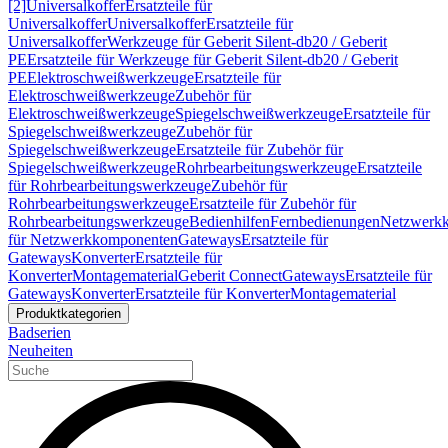
[2]
Universalkoffer
Ersatzteile für
Universalkoffer
Universalkoffer
Ersatzteile für
Universalkoffer
Werkzeuge für Geberit Silent-db20 / Geberit
PE
Ersatzteile für Werkzeuge für Geberit Silent-db20 / Geberit
PE
Elektroschweißwerkzeuge
Ersatzteile für
Elektroschweißwerkzeuge
Zubehör für
Elektroschweißwerkzeuge
Spiegelschweißwerkzeuge
Ersatzteile für
Spiegelschweißwerkzeuge
Zubehör für
Spiegelschweißwerkzeuge
Ersatzteile für Zubehör für
Spiegelschweißwerkzeuge
Rohrbearbeitungswerkzeuge
Ersatzteile
für Rohrbearbeitungswerkzeuge
Zubehör für
Rohrbearbeitungswerkzeuge
Ersatzteile für Zubehör für
Rohrbearbeitungswerkzeuge
Bedienhilfen
Fernbedienungen
Netzwerk
für Netzwerkkomponenten
Gateways
Ersatzteile für
Gateways
Konverter
Ersatzteile für
Konverter
Montagematerial
Geberit Connect
Gateways
Ersatzteile für
Gateways
Konverter
Ersatzteile für Konverter
Montagematerial
Produktkategorien
Badserien
Neuheiten