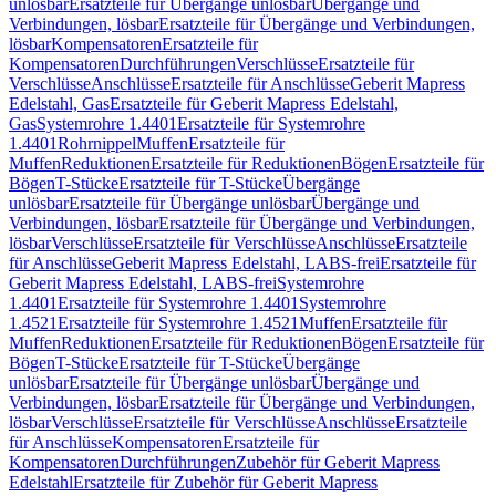
unlösbar
Ersatzteile für Übergänge unlösbar
Übergänge und
Verbindungen, lösbar
Ersatzteile für Übergänge und Verbindungen,
lösbar
Kompensatoren
Ersatzteile für
Kompensatoren
Durchführungen
Verschlüsse
Ersatzteile für
Verschlüsse
Anschlüsse
Ersatzteile für Anschlüsse
Geberit Mapress
Edelstahl, Gas
Ersatzteile für Geberit Mapress Edelstahl,
Gas
Systemrohre 1.4401
Ersatzteile für Systemrohre
1.4401
Rohrnippel
Muffen
Ersatzteile für
Muffen
Reduktionen
Ersatzteile für Reduktionen
Bögen
Ersatzteile für
Bögen
T-Stücke
Ersatzteile für T-Stücke
Übergänge
unlösbar
Ersatzteile für Übergänge unlösbar
Übergänge und
Verbindungen, lösbar
Ersatzteile für Übergänge und Verbindungen,
lösbar
Verschlüsse
Ersatzteile für Verschlüsse
Anschlüsse
Ersatzteile
für Anschlüsse
Geberit Mapress Edelstahl, LABS-frei
Ersatzteile für
Geberit Mapress Edelstahl, LABS-frei
Systemrohre
1.4401
Ersatzteile für Systemrohre 1.4401
Systemrohre
1.4521
Ersatzteile für Systemrohre 1.4521
Muffen
Ersatzteile für
Muffen
Reduktionen
Ersatzteile für Reduktionen
Bögen
Ersatzteile für
Bögen
T-Stücke
Ersatzteile für T-Stücke
Übergänge
unlösbar
Ersatzteile für Übergänge unlösbar
Übergänge und
Verbindungen, lösbar
Ersatzteile für Übergänge und Verbindungen,
lösbar
Verschlüsse
Ersatzteile für Verschlüsse
Anschlüsse
Ersatzteile
für Anschlüsse
Kompensatoren
Ersatzteile für
Kompensatoren
Durchführungen
Zubehör für Geberit Mapress
Edelstahl
Ersatzteile für Zubehör für Geberit Mapress