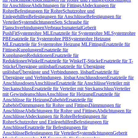
für Anschlüsse
Abdichtungen für Fittings
Abdeckungen für
Rohre
Befestigungen für Rohre
Schutzrohre und
Einlegehilfen
Befestigungen für Anschlüsse
Befestigungen für
Verteiler
Systemdichtungen
Sets Schraube für
Flanschverbindungen
Verbrauchsmaterial
Geberit
PushFit
Systemrohre ML
Ersatzteile für Systemrohre ML
Systemrohre
PB
Ersatzteile für Systemrohre PB
Systemrohre Heizung
ML
Ersatzteile für Systemrohre Heizung ML
Fittings
Ersatzteile für
Fittings
Kupplungen
Ersatzteile für
Kupplungen
Reduktionen
Ersatzteile für
Reduktionen
Winkel
Ersatzteile für Winkel
T-Stücke
Ersatzteile für T-
Stücke
Übergänge unlösbar
Ersatzteile für Übergänge
unlösbar
Übergänge und Verbindungen, lösbar
Ersatzteile für
Übergänge und Verbindungen, lösbar
Anschlussdosen
Ersatzteile für
Anschlussdosen
Anschlüsse
Ersatzteile für Anschlüsse
Verteiler mit
Steckanschluss
Ersatzteile für Verteiler mit Steckanschluss
Verteiler
mit Gewindeanschluss
Anschlüsse für Heizung
Ersatzteile für
Anschlüsse für Heizung
Zubehör
Ersatzteile für
Zubehör
Dämmungen für Rohre und Fittings
Dämmungen für
Anschlüsse
Abdichtungen für Rohre und Fittings
Abdichtungen für
Anschlüsse
Abdeckungen für Rohre
Befestigungen für
Rohre
Schutzrohre und Einlegehilfen
Befestigungen für
Anschlüsse
Ersatzteile für Befestigungen für
Anschlüsse
Befestigungen für Verteiler
Systemdichtungen
Geberit