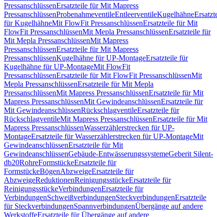
Pressanschlüssen
Ersatzteile für Mit Mapress
Pressanschlüssen
Probenahmeventile
Entleerventile
Kugelhähne
Ersatzt
für Kugelhähne
Mit FlowFit Pressanschlüssen
Ersatzteile für Mit
FlowFit Pressanschlüssen
Mit Mepla Pressanschlüssen
Ersatzteile für
Mit Mepla Pressanschlüssen
Mit Mapress
Pressanschlüssen
Ersatzteile für Mit Mapress
Pressanschlüssen
Kugelhähne für UP-Montage
Ersatzteile für
Kugelhähne für UP-Montage
Mit FlowFit
Pressanschlüssen
Ersatzteile für Mit FlowFit Pressanschlüssen
Mit
Mepla Pressanschlüssen
Ersatzteile für Mit Mepla
Pressanschlüssen
Mit Mapress Pressanschlüssen
Ersatzteile für Mit
Mapress Pressanschlüssen
Mit Gewindeanschlüssen
Ersatzteile für
Mit Gewindeanschlüssen
Rückschlagventile
Ersatzteile für
Rückschlagventile
Mit Mapress Pressanschlüssen
Ersatzteile für Mit
Mapress Pressanschlüssen
Wasserzählerstrecken für UP-
Montage
Ersatzteile für Wasserzählerstrecken für UP-Montage
Mit
Gewindeanschlüssen
Ersatzteile für Mit
Gewindeanschlüssen
Gebäude-Entwässerungssysteme
Geberit Silent-
db20
Rohre
Formstücke
Ersatzteile für
Formstücke
Bögen
Abzweige
Ersatzteile für
Abzweige
Reduktionen
Reinigungsstücke
Ersatzteile für
Reinigungsstücke
Verbindungen
Ersatzteile für
Verbindungen
Schweißverbindungen
Steckverbindungen
Ersatzteile
für Steckverbindungen
Spannverbindungen
Übergänge auf andere
Werkstoffe
Ersatzteile für Übergänge auf andere