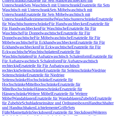
Unterschrank
Ersatzteile für Sets Handwaschbecken mit
Unterschrank
Sets Waschtisch mit Unterschrank
Ersatzteile für Sets
Waschtisch mit Unterschrank
Sets Möbelwaschtisch mit
Unterschrank
Ersatzteile für Sets Möbelwaschtisch mit
Unterschrank
Badezimmermöbel
Waschtischunterschränke
Ersatzteile
für Waschtischunterschränke
Für Handwaschbecken
Ersatzteile für
Für Handwaschbecken
Für Waschtische
Ersatzteile für Für
Waschtische
Für Doppelwaschtische
Ersatzteile für Für
Doppelwaschtische
Für Möbelwaschtische
Ersatzteile für Für
Möbelwaschtische
Für Eckhandwaschbecken
Ersatzteile für Für
Eckhandwaschbecken
Für Eckwaschtische
Ersatzteile für Für
Eckwaschtische
Waschtischplatten
Ersatzteile für
Waschtischplatten
Für Aufsatzwaschtisch Schalenform
Ersatzteile für
Für Aufsatzwaschtisch Schalenform
Für Aufsatzwaschtisch
rechteckig
Ersatzteile für Für Aufsatzwaschtisch
rechteckig
Seitenschränke
Ersatzteile für Seitenschränke
Niedrige
Seitenschränke
Ersatzteile für Niedrige
Seitenschränke
Hochschränke
Ersatzteile für
Hochschränke
Mittelhochschränke
Ersatzteile für
Mittelhochschränke
Hängeschränke
Ersatzteile für
Hängeschränke
Weitere Möbel
Ersatzteile für Weitere
Möbel
Wandablagen
Ersatzteile für Wandablagen
Zubehör
Ersatzteile
für Zubehör
Schubladeneinsätze und Ordnungsboxen
Handtuchhalter
und Handtuchhaken
Lichtelemente
Griffe
Sets
Füße
Magnettafeln
Steckdosen
Ersatzteile für Steckdosen
Weiteres