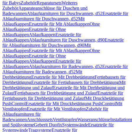
für Babys
Zubehör
Reparatursets
Weiteres
Zubehör
Apparateanschlüsse für Duschen und
Badewannen
Ablaufgarnituren für Duschwannen, d52
Ersatzteile für
Ablaufgarnituren für Duschwannen, d52
Mit
Ablaufkappen
Ersatzteile für Mit Ablaufkappen
Ohne
Ablaufkappen
Ersatzteile für Ohne
Ablaufkappen
Ablaufkappen
Ersatzteile für
Ablaufkappen
Ablaufgarnituren für Duschwannen, d90
Ersatzteile
für Ablaufgarnituren für Duschwannen, d90
Mit
Ablaufkappen
Ersatzteile für Mit Ablaufkappen
Ohne
Ablaufkappen
Ersatzteile für Ohne
Ablaufkappen
Ablaufkappen
Ersatzteile für
Ablaufkappen
Ablaufgarnituren für Badewannen, d52
Ersatzteile für
Ablaufgarnituren für Badewannen, d52
Mit
Drehbetätigung
Ersatzteile für Mit Drehbetätigung
Fertigbausets für
Drehbetätigung
Ersatzteile für Fertigbausets für Drehbetätigung
Mit
Drehbetätigung und Zulauf
Ersatzteile für Mit Drehbetätigung und
Zulauf
Fertigbausets für Drehbetätigung und Zulauf
Ersatzteile für
Fertigbausets für Drehbetätigung und Zulauf
Mit Druckbetätigung
PushControl
Ersatzteile für Mit Druckbetätigung PushControl
Mit
Ventilstopfen
Ersatzteile für Mit Ventilstopfen
Zubehör für
Ablaufgarnituren für
Badewannen
Anschlusssets
Ventilstopfen
Wasseranschlüsse
Installation
und Spülsysteme
Geberit Duofix
Systemwände
Ersatzteile für
Systemwände
Tragsysteme
Ersatzteile für