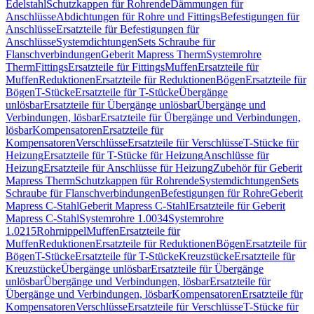
Edelstahl
Schutzkappen für Rohrende
Dämmungen für
Anschlüsse
Abdichtungen für Rohre und Fittings
Befestigungen für
Anschlüsse
Ersatzteile für Befestigungen für
Anschlüsse
Systemdichtungen
Sets Schraube für
Flanschverbindungen
Geberit Mapress Therm
Systemrohre
Therm
Fittings
Ersatzteile für Fittings
Muffen
Ersatzteile für
Muffen
Reduktionen
Ersatzteile für Reduktionen
Bögen
Ersatzteile für
Bögen
T-Stücke
Ersatzteile für T-Stücke
Übergänge
unlösbar
Ersatzteile für Übergänge unlösbar
Übergänge und
Verbindungen, lösbar
Ersatzteile für Übergänge und Verbindungen,
lösbar
Kompensatoren
Ersatzteile für
Kompensatoren
Verschlüsse
Ersatzteile für Verschlüsse
T-Stücke für
Heizung
Ersatzteile für T-Stücke für Heizung
Anschlüsse für
Heizung
Ersatzteile für Anschlüsse für Heizung
Zubehör für Geberit
Mapress Therm
Schutzkappen für Rohrende
Systemdichtungen
Sets
Schraube für Flanschverbindungen
Befestigungen für Rohre
Geberit
Mapress C-Stahl
Geberit Mapress C-Stahl
Ersatzteile für Geberit
Mapress C-Stahl
Systemrohre 1.0034
Systemrohre
1.0215
Rohrnippel
Muffen
Ersatzteile für
Muffen
Reduktionen
Ersatzteile für Reduktionen
Bögen
Ersatzteile für
Bögen
T-Stücke
Ersatzteile für T-Stücke
Kreuzstücke
Ersatzteile für
Kreuzstücke
Übergänge unlösbar
Ersatzteile für Übergänge
unlösbar
Übergänge und Verbindungen, lösbar
Ersatzteile für
Übergänge und Verbindungen, lösbar
Kompensatoren
Ersatzteile für
Kompensatoren
Verschlüsse
Ersatzteile für Verschlüsse
T-Stücke für