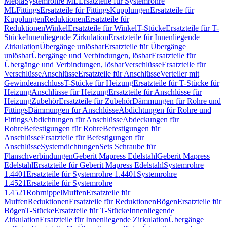
Mepla
Systemrohre ML
Ersatzteile für Systemrohre
ML
Fittings
Ersatzteile für Fittings
Kupplungen
Ersatzteile für
Kupplungen
Reduktionen
Ersatzteile für
Reduktionen
Winkel
Ersatzteile für Winkel
T-Stücke
Ersatzteile für T-
Stücke
Innenliegende Zirkulation
Ersatzteile für Innenliegende
Zirkulation
Übergänge unlösbar
Ersatzteile für Übergänge
unlösbar
Übergänge und Verbindungen, lösbar
Ersatzteile für
Übergänge und Verbindungen, lösbar
Verschlüsse
Ersatzteile für
Verschlüsse
Anschlüsse
Ersatzteile für Anschlüsse
Verteiler mit
Gewindeanschluss
T-Stücke für Heizung
Ersatzteile für T-Stücke für
Heizung
Anschlüsse für Heizung
Ersatzteile für Anschlüsse für
Heizung
Zubehör
Ersatzteile für Zubehör
Dämmungen für Rohre und
Fittings
Dämmungen für Anschlüsse
Abdichtungen für Rohre und
Fittings
Abdichtungen für Anschlüsse
Abdeckungen für
Rohre
Befestigungen für Rohre
Befestigungen für
Anschlüsse
Ersatzteile für Befestigungen für
Anschlüsse
Systemdichtungen
Sets Schraube für
Flanschverbindungen
Geberit Mapress Edelstahl
Geberit Mapress
Edelstahl
Ersatzteile für Geberit Mapress Edelstahl
Systemrohre
1.4401
Ersatzteile für Systemrohre 1.4401
Systemrohre
1.4521
Ersatzteile für Systemrohre
1.4521
Rohrnippel
Muffen
Ersatzteile für
Muffen
Reduktionen
Ersatzteile für Reduktionen
Bögen
Ersatzteile für
Bögen
T-Stücke
Ersatzteile für T-Stücke
Innenliegende
Zirkulation
Ersatzteile für Innenliegende Zirkulation
Übergänge