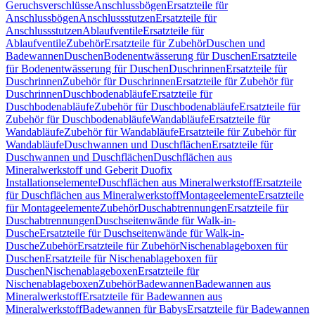
Geruchsverschlüsse
Anschlussbögen
Ersatzteile für
Anschlussbögen
Anschlussstutzen
Ersatzteile für
Anschlussstutzen
Ablaufventile
Ersatzteile für
Ablaufventile
Zubehör
Ersatzteile für Zubehör
Duschen und
Badewannen
Duschen
Bodenentwässerung für Duschen
Ersatzteile
für Bodenentwässerung für Duschen
Duschrinnen
Ersatzteile für
Duschrinnen
Zubehör für Duschrinnen
Ersatzteile für Zubehör für
Duschrinnen
Duschbodenabläufe
Ersatzteile für
Duschbodenabläufe
Zubehör für Duschbodenabläufe
Ersatzteile für
Zubehör für Duschbodenabläufe
Wandabläufe
Ersatzteile für
Wandabläufe
Zubehör für Wandabläufe
Ersatzteile für Zubehör für
Wandabläufe
Duschwannen und Duschflächen
Ersatzteile für
Duschwannen und Duschflächen
Duschflächen aus
Mineralwerkstoff und Geberit Duofix
Installationselemente
Duschflächen aus Mineralwerkstoff
Ersatzteile
für Duschflächen aus Mineralwerkstoff
Montageelemente
Ersatzteile
für Montageelemente
Zubehör
Duschabtrennungen
Ersatzteile für
Duschabtrennungen
Duschseitenwände für Walk-in-
Dusche
Ersatzteile für Duschseitenwände für Walk-in-
Dusche
Zubehör
Ersatzteile für Zubehör
Nischenablageboxen für
Duschen
Ersatzteile für Nischenablageboxen für
Duschen
Nischenablageboxen
Ersatzteile für
Nischenablageboxen
Zubehör
Badewannen
Badewannen aus
Mineralwerkstoff
Ersatzteile für Badewannen aus
Mineralwerkstoff
Badewannen für Babys
Ersatzteile für Badewannen