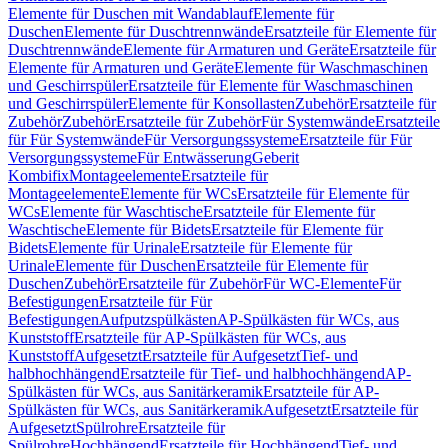
Elemente für Duschen mit Wandablauf
Elemente für
Duschen
Elemente für Duschtrennwände
Ersatzteile für Elemente für
Duschtrennwände
Elemente für Armaturen und Geräte
Ersatzteile für
Elemente für Armaturen und Geräte
Elemente für Waschmaschinen
und Geschirrspüler
Ersatzteile für Elemente für Waschmaschinen
und Geschirrspüler
Elemente für Konsollasten
Zubehör
Ersatzteile für
Zubehör
Zubehör
Ersatzteile für Zubehör
Für Systemwände
Ersatzteile
für Für Systemwände
Für Versorgungssysteme
Ersatzteile für Für
Versorgungssysteme
Für Entwässerung
Geberit
Kombifix
Montageelemente
Ersatzteile für
Montageelemente
Elemente für WCs
Ersatzteile für Elemente für
WCs
Elemente für Waschtische
Ersatzteile für Elemente für
Waschtische
Elemente für Bidets
Ersatzteile für Elemente für
Bidets
Elemente für Urinale
Ersatzteile für Elemente für
Urinale
Elemente für Duschen
Ersatzteile für Elemente für
Duschen
Zubehör
Ersatzteile für Zubehör
Für WC-Elemente
Für
Befestigungen
Ersatzteile für Für
Befestigungen
Aufputzspülkästen
AP-Spülkästen für WCs, aus
Kunststoff
Ersatzteile für AP-Spülkästen für WCs, aus
Kunststoff
Aufgesetzt
Ersatzteile für Aufgesetzt
Tief- und
halbhochhängend
Ersatzteile für Tief- und halbhochhängend
AP-
Spülkästen für WCs, aus Sanitärkeramik
Ersatzteile für AP-
Spülkästen für WCs, aus Sanitärkeramik
Aufgesetzt
Ersatzteile für
Aufgesetzt
Spülrohre
Ersatzteile für
Spülrohre
Hochhängend
Ersatzteile für Hochhängend
Tief- und