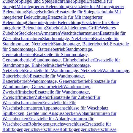
Zubehör
Spiegel und Spiegelschränke
Spiegel
Ersatzteile für
Spiegel
Mit integrierter Beleuchtung
Ersatzteile für Mit integrierter
Beleuchtung
Spiegelschränke
Ersatzteile für Spiegelschränke
Mit
integrierter Beleuchtung
Ersatzteile für Mit integrierter
Beleuchtung
Ohne integrierte Beleuchtung
Ersatzteile für Ohne
integrierte Beleuchtung
Zubehör
Lichtelemente
Griffe
Weiteres
Zubehör
Steckdosen
Armaturen
Waschtischarmaturen
Ersatzteile für
Waschtischarmaturen
Standmontage, Netzbetrieb
Ersatzteile für
Standmontage, Netzbetrieb
Standmontage, Batteriebetrieb
Ersatzteile
für Standmontage, Batteriebetrieb
Standmontage,
Generatorbetrieb
Ersatzteile für Standmontage,
Generatorbetrieb
Standmontage, Einhebelmischer
Ersatzteile für
Standmontage, Einhebelmischer
Wandmontage,
Netzbetrieb
Ersatzteile für Wandmontage, Netzbetrieb
Wandmontage,
Batteriebetrieb
Ersatzteile für Wandmontage,
Batteriebetrieb
Wandmontage, Generatorbetrieb
Ersatzteile für
Wandmontage, Generatorbetrieb
Wandmontage,
Zweigriffmischer
Ersatzteile für Wandmontage,
Zweigriffmischer
Zubehör
Ersatzteile für Zubehör
Für
Waschtischarmaturen
Ersatzteile für Für
Waschtischarmaturen
Apparateanschlüsse für Waschplatz,
Spülbecken, Geräte und Ausgussbecken
Ablaufgarnituren für
Waschbecken
Ersatzteile für Ablaufgarnituren für
Waschbecken
Rohrbogengeruchsverschlüsse
Ersatzteile für
Rohrbogengeruchsverschlüsse
Rohrbogengeruchsverschlüsse,