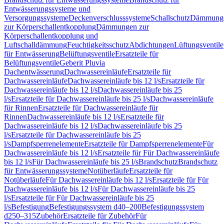
Entwässerungssysteme und
Versorgungssysteme
Deckenverschlusssysteme
Schallschutz
Dämmung
zur Körperschallentkopplung
Dämmungen zur
Körperschallentkopplung und
Luftschalldämmung
Feuchtigkeitsschutz
Abdichtungen
Lüftungsventile
für Entwässerung
Belüftungsventile
Ersatzteile für
Belüftungsventile
Geberit Pluvia
Dachentwässerung
Dachwassereinläufe
Ersatzteile für
Dachwassereinläufe
Dachwassereinläufe bis 12 l/s
Ersatzteile für
Dachwassereinläufe bis 12 l/s
Dachwassereinläufe bis 25
l/s
Ersatzteile für Dachwassereinläufe bis 25 l/s
Dachwassereinläufe
für Rinnen
Ersatzteile für Dachwassereinläufe für
Rinnen
Dachwassereinläufe bis 12 l/s
Ersatzteile für
Dachwassereinläufe bis 12 l/s
Dachwassereinläufe bis 25
l/s
Ersatzteile für Dachwassereinläufe bis 25
l/s
Dampfsperrenelemente
Ersatzteile für Dampfsperrenelemente
Für
Dachwassereinläufe bis 12 l/s
Ersatzteile für Für Dachwassereinläufe
bis 12 l/s
Für Dachwassereinläufe bis 25 l/s
Brandschutz
Brandschutz
für Entwässerungssysteme
Notüberläufe
Ersatzteile für
Notüberläufe
Für Dachwassereinläufe bis 12 l/s
Ersatzteile für Für
Dachwassereinläufe bis 12 l/s
Für Dachwassereinläufe bis 25
l/s
Ersatzteile für Für Dachwassereinläufe bis 25
l/s
Befestigung
Befestigungssystem d40–200
Befestigungssystem
d250–315
Zubehör
Ersatzteile für Zubehör
Für