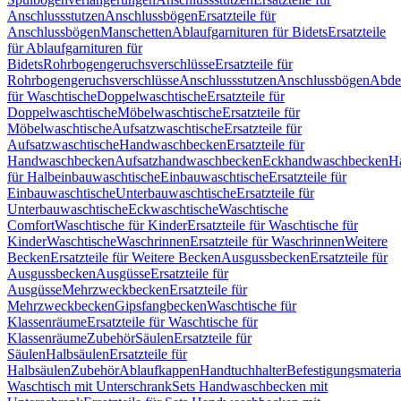
Anschlussstutzen
Anschlussbögen
Ersatzteile für
Anschlussbögen
Manschetten
Ablaufgarnituren für Bidets
Ersatzteile
für Ablaufgarnituren für
Bidets
Rohrbogengeruchsverschlüsse
Ersatzteile für
Rohrbogengeruchsverschlüsse
Anschlussstutzen
Anschlussbögen
Abde
für Waschtische
Doppelwaschtische
Ersatzteile für
Doppelwaschtische
Möbelwaschtische
Ersatzteile für
Möbelwaschtische
Aufsatzwaschtische
Ersatzteile für
Aufsatzwaschtische
Handwaschbecken
Ersatzteile für
Handwaschbecken
Aufsatzhandwaschbecken
Eckhandwaschbecken
H
für Halbeinbauwaschtische
Einbauwaschtische
Ersatzteile für
Einbauwaschtische
Unterbauwaschtische
Ersatzteile für
Unterbauwaschtische
Eckwaschtische
Waschtische
Comfort
Waschtische für Kinder
Ersatzteile für Waschtische für
Kinder
Waschtische
Waschrinnen
Ersatzteile für Waschrinnen
Weitere
Becken
Ersatzteile für Weitere Becken
Ausgussbecken
Ersatzteile für
Ausgussbecken
Ausgüsse
Ersatzteile für
Ausgüsse
Mehrzweckbecken
Ersatzteile für
Mehrzweckbecken
Gipsfangbecken
Waschtische für
Klassenräume
Ersatzteile für Waschtische für
Klassenräume
Zubehör
Säulen
Ersatzteile für
Säulen
Halbsäulen
Ersatzteile für
Halbsäulen
Zubehör
Ablaufkappen
Handtuchhalter
Befestigungsmateria
Waschtisch mit Unterschrank
Sets Handwaschbecken mit