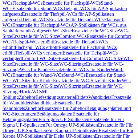
WCs
Flachspül-WCs
Ersatzteile für Flachspül-WCs
Stand-
WCs
Ersatzteile für Stand-WCs
Tiefspül-WCs für AP-Spülkasten
aufgesetzt
Ersatzteile für Tiefspül-WCs für AP-Spülkasten
aufgesetzt
Tiefspül-WCs
Ersatzteile für Tiefspül-WCs
Flachspül-
WCs
Ersatzteile für Flachspül-WCs
AP-Spülkästen für WCs, aus
Sanitärkeramik
Aufgesetzt
WC-Sitze
Ersatzteile für WC-Sitze
WC-
Sitze
Ersatzteile für WC-Sitze
Comfort WCs
Ersatzteile für Comfort
WCs
Tiefspül-WCs erhöht
Ersatzteile für Tiefspül-WCs
erhöht
Flachspül-WCs erhöht
Ersatzteile für Flachspül-WCs
erhöht
Tiefspül-WCs verlängert
Ersatzteile für Tiefspül-WCs
verlängert
Comfort WC-Sitze
Ersatzteile für Comfort WC-Sitze
WC-
Sitze
Ersatzteile für WC-Sitze
WC-Sitzringe
Ersatzteile für WC-
Sitzringe
WCs für Kinder
Ersatzteile für WCs für Kinder
Wand-
WCs
Ersatzteile für Wand-WCs
Stand-WCs
Ersatzteile für Stand-
WCs
WC-Sitze für Kinder
Ersatzteile für WC-Sitze für Kinder
WC-
Sitze
Ersatzteile für WC-Sitze
WC-Sitzringe
Ersatzteile für WC-
Sitzringe
Hock-WCs
Mit
Spülung
Zubehör
Befestigungsmaterial
Bidets
Wandbidets
Ersatzteile
für Wandbidets
Standbidets
Ersatzteile für
Standbidets
Zubehör
Ersatzteile für Zubehör
Betätigungsplatten und
WC-Steuerungen
Betätigungsplatten
Ersatzteile für
Betätigungsplatten
Für Sigma UP-Spülkästen
Ersatzteile für Für
Sigma UP-Spülkästen
Für Omega UP-Spülkästen
Ersatzteile für Für
Omega UP-Spülkästen
Für Kappa UP-Spülkästen
Ersatzteile für Für
Kappa UP-Spülkästen
Für Delta UP-Spülkästen
Ersatzteile für Für