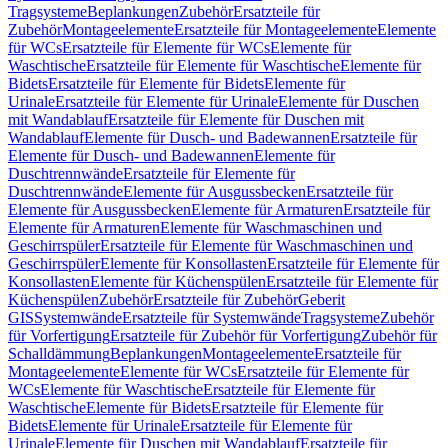
Tragsysteme
Beplankungen
Zubehör
Ersatzteile für
Zubehör
Montageelemente
Ersatzteile für Montageelemente
Elemente
für WCs
Ersatzteile für Elemente für WCs
Elemente für
Waschtische
Ersatzteile für Elemente für Waschtische
Elemente für
Bidets
Ersatzteile für Elemente für Bidets
Elemente für
Urinale
Ersatzteile für Elemente für Urinale
Elemente für Duschen
mit Wandablauf
Ersatzteile für Elemente für Duschen mit
Wandablauf
Elemente für Dusch- und Badewannen
Ersatzteile für
Elemente für Dusch- und Badewannen
Elemente für
Duschtrennwände
Ersatzteile für Elemente für
Duschtrennwände
Elemente für Ausgussbecken
Ersatzteile für
Elemente für Ausgussbecken
Elemente für Armaturen
Ersatzteile für
Elemente für Armaturen
Elemente für Waschmaschinen und
Geschirrspüler
Ersatzteile für Elemente für Waschmaschinen und
Geschirrspüler
Elemente für Konsollasten
Ersatzteile für Elemente für
Konsollasten
Elemente für Küchenspülen
Ersatzteile für Elemente für
Küchenspülen
Zubehör
Ersatzteile für Zubehör
Geberit
GIS
Systemwände
Ersatzteile für Systemwände
Tragsysteme
Zubehör
für Vorfertigung
Ersatzteile für Zubehör für Vorfertigung
Zubehör für
Schalldämmung
Beplankungen
Montageelemente
Ersatzteile für
Montageelemente
Elemente für WCs
Ersatzteile für Elemente für
WCs
Elemente für Waschtische
Ersatzteile für Elemente für
Waschtische
Elemente für Bidets
Ersatzteile für Elemente für
Bidets
Elemente für Urinale
Ersatzteile für Elemente für
Urinale
Elemente für Duschen mit Wandablauf
Ersatzteile für