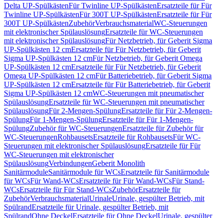
Delta UP-Spülkästen
Für Twinline UP-Spülkästen
Ersatzteile für Für
Twinline UP-Spülkästen
Für 300T UP-Spülkästen
Ersatzteile für Für
300T UP-Spülkästen
Zubehör
Verbrauchsmaterial
WC-Steuerungen
mit elektronischer Spülauslösung
Ersatzteile für WC-Steuerungen
mit elektronischer Spülauslösung
Für Netzbetrieb, für Geberit Sigma
UP-Spülkästen 12 cm
Ersatzteile für Für Netzbetrieb, für Geberit
Sigma UP-Spülkästen 12 cm
Für Netzbetrieb, für Geberit Omega
UP-Spülkästen 12 cm
Ersatzteile für Für Netzbetrieb, für Geberit
Omega UP-Spülkästen 12 cm
Für Batteriebetrieb, für Geberit Sigma
UP-Spülkästen 12 cm
Ersatzteile für Für Batteriebetrieb, für Geberit
Sigma UP-Spülkästen 12 cm
WC-Steuerungen mit pneumatischer
Spülauslösung
Ersatzteile für WC-Steuerungen mit pneumatischer
Spülauslösung
Für 2-Mengen-Spülung
Ersatzteile für Für 2-Mengen-
Spülung
Für 1-Mengen-Spülung
Ersatzteile für Für 1-Mengen-
Spülung
Zubehör für WC-Steuerungen
Ersatzteile für Zubehör für
WC-Steuerungen
Rohbausets
Ersatzteile für Rohbausets
Für WC-
Steuerungen mit elektronischer Spülauslösung
Ersatzteile für Für
WC-Steuerungen mit elektronischer
Spülauslösung
Verbindungen
Geberit Monolith
Sanitärmodule
Sanitärmodule für WCs
Ersatzteile für Sanitärmodule
für WCs
Für Wand-WCs
Ersatzteile für Für Wand-WCs
Für Stand-
WCs
Ersatzteile für Für Stand-WCs
Zubehör
Ersatzteile für
Zubehör
Verbrauchsmaterial
Urinale
Urinale, gespülter Betrieb, mit
Spülrand
Ersatzteile für Urinale, gespülter Betrieb, mit
Spülrand
Ohne Deckel
Ersatzteile für Ohne Deckel
Urinale, gespülter