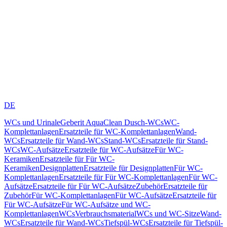
DE
WCs und Urinale
Geberit AquaClean Dusch-WCs
WC-
Komplettanlagen
Ersatzteile für WC-Komplettanlagen
Wand-
WCs
Ersatzteile für Wand-WCs
Stand-WCs
Ersatzteile für Stand-
WCs
WC-Aufsätze
Ersatzteile für WC-Aufsätze
Für WC-
Keramiken
Ersatzteile für Für WC-
Keramiken
Designplatten
Ersatzteile für Designplatten
Für WC-
Komplettanlagen
Ersatzteile für Für WC-Komplettanlagen
Für WC-
Aufsätze
Ersatzteile für Für WC-Aufsätze
Zubehör
Ersatzteile für
Zubehör
Für WC-Komplettanlagen
Für WC-Aufsätze
Ersatzteile für
Für WC-Aufsätze
Für WC-Aufsätze und WC-
Komplettanlagen
WCs
Verbrauchsmaterial
WCs und WC-Sitze
Wand-
WCs
Ersatzteile für Wand-WCs
Tiefspül-WCs
Ersatzteile für Tiefspül-