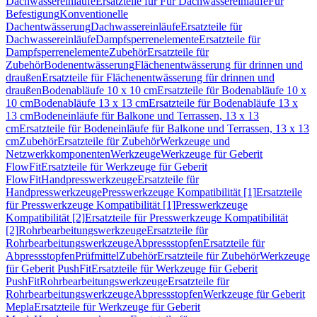
Dachwassereinläufe
Ersatzteile für Für Dachwassereinläufe
Für
Befestigung
Konventionelle
Dachentwässerung
Dachwassereinläufe
Ersatzteile für
Dachwassereinläufe
Dampfsperrenelemente
Ersatzteile für
Dampfsperrenelemente
Zubehör
Ersatzteile für
Zubehör
Bodenentwässerung
Flächenentwässerung für drinnen und
draußen
Ersatzteile für Flächenentwässerung für drinnen und
draußen
Bodenabläufe 10 x 10 cm
Ersatzteile für Bodenabläufe 10 x
10 cm
Bodenabläufe 13 x 13 cm
Ersatzteile für Bodenabläufe 13 x
13 cm
Bodeneinläufe für Balkone und Terrassen, 13 x 13
cm
Ersatzteile für Bodeneinläufe für Balkone und Terrassen, 13 x 13
cm
Zubehör
Ersatzteile für Zubehör
Werkzeuge und
Netzwerkkomponenten
Werkzeuge
Werkzeuge für Geberit
FlowFit
Ersatzteile für Werkzeuge für Geberit
FlowFit
Handpresswerkzeuge
Ersatzteile für
Handpresswerkzeuge
Presswerkzeuge Kompatibilität [1]
Ersatzteile
für Presswerkzeuge Kompatibilität [1]
Presswerkzeuge
Kompatibilität [2]
Ersatzteile für Presswerkzeuge Kompatibilität
[2]
Rohrbearbeitungswerkzeuge
Ersatzteile für
Rohrbearbeitungswerkzeuge
Abpressstopfen
Ersatzteile für
Abpressstopfen
Prüfmittel
Zubehör
Ersatzteile für Zubehör
Werkzeuge
für Geberit PushFit
Ersatzteile für Werkzeuge für Geberit
PushFit
Rohrbearbeitungswerkzeuge
Ersatzteile für
Rohrbearbeitungswerkzeuge
Abpressstopfen
Werkzeuge für Geberit
Mepla
Ersatzteile für Werkzeuge für Geberit