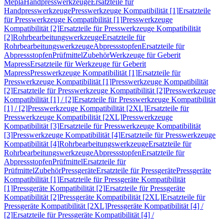
Mepla
Handpresswerkzeuge
Ersatzteile für
Handpresswerkzeuge
Presswerkzeuge Kompatibilität [1]
Ersatzteile
für Presswerkzeuge Kompatibilität [1]
Presswerkzeuge
Kompatibilität [2]
Ersatzteile für Presswerkzeuge Kompatibilität
[2]
Rohrbearbeitungswerkzeuge
Ersatzteile für
Rohrbearbeitungswerkzeuge
Abpressstopfen
Ersatzteile für
Abpressstopfen
Prüfmittel
Zubehör
Werkzeuge für Geberit
Mapress
Ersatzteile für Werkzeuge für Geberit
Mapress
Presswerkzeuge Kompatibilität [1]
Ersatzteile für
Presswerkzeuge Kompatibilität [1]
Presswerkzeuge Kompatibilität
[2]
Ersatzteile für Presswerkzeuge Kompatibilität [2]
Presswerkzeuge
Kompatibilität [1] / [2]
Ersatzteile für Presswerkzeuge Kompatibilität
[1] / [2]
Presswerkzeuge Kompatibilität [2XL]
Ersatzteile für
Presswerkzeuge Kompatibilität [2XL]
Presswerkzeuge
Kompatibilität [3]
Ersatzteile für Presswerkzeuge Kompatibilität
[3]
Presswerkzeuge Kompatibilität [4]
Ersatzteile für Presswerkzeuge
Kompatibilität [4]
Rohrbearbeitungswerkzeuge
Ersatzteile für
Rohrbearbeitungswerkzeuge
Abpressstopfen
Ersatzteile für
Abpressstopfen
Prüfmittel
Ersatzteile für
Prüfmittel
Zubehör
Pressgeräte
Ersatzteile für Pressgeräte
Pressgeräte
Kompatibilität [1]
Ersatzteile für Pressgeräte Kompatibilität
[1]
Pressgeräte Kompatibilität [2]
Ersatzteile für Pressgeräte
Kompatibilität [2]
Pressgeräte Kompatibilität [2XL]
Ersatzteile für
Pressgeräte Kompatibilität [2XL]
Pressgeräte Kompatibilität [4] /
[2]
Ersatzteile für Pressgeräte Kompatibilität [4] /