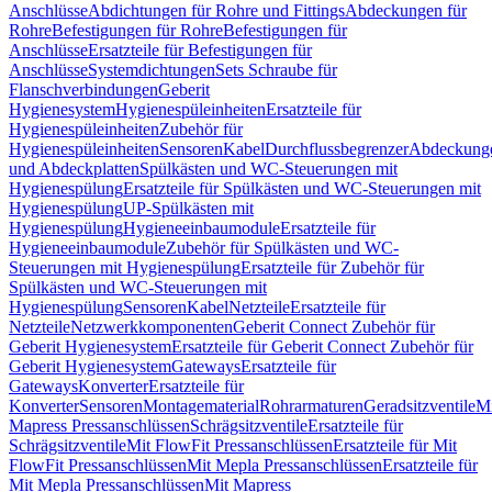
Anschlüsse
Abdichtungen für Rohre und Fittings
Abdeckungen für
Rohre
Befestigungen für Rohre
Befestigungen für
Anschlüsse
Ersatzteile für Befestigungen für
Anschlüsse
Systemdichtungen
Sets Schraube für
Flanschverbindungen
Geberit
Hygienesystem
Hygienespüleinheiten
Ersatzteile für
Hygienespüleinheiten
Zubehör für
Hygienespüleinheiten
Sensoren
Kabel
Durchflussbegrenzer
Abdeckung
und Abdeckplatten
Spülkästen und WC-Steuerungen mit
Hygienespülung
Ersatzteile für Spülkästen und WC-Steuerungen mit
Hygienespülung
UP-Spülkästen mit
Hygienespülung
Hygieneeinbaumodule
Ersatzteile für
Hygieneeinbaumodule
Zubehör für Spülkästen und WC-
Steuerungen mit Hygienespülung
Ersatzteile für Zubehör für
Spülkästen und WC-Steuerungen mit
Hygienespülung
Sensoren
Kabel
Netzteile
Ersatzteile für
Netzteile
Netzwerkkomponenten
Geberit Connect Zubehör für
Geberit Hygienesystem
Ersatzteile für Geberit Connect Zubehör für
Geberit Hygienesystem
Gateways
Ersatzteile für
Gateways
Konverter
Ersatzteile für
Konverter
Sensoren
Montagematerial
Rohrarmaturen
Geradsitzventile
Mi
Mapress Pressanschlüssen
Schrägsitzventile
Ersatzteile für
Schrägsitzventile
Mit FlowFit Pressanschlüssen
Ersatzteile für Mit
FlowFit Pressanschlüssen
Mit Mepla Pressanschlüssen
Ersatzteile für
Mit Mepla Pressanschlüssen
Mit Mapress