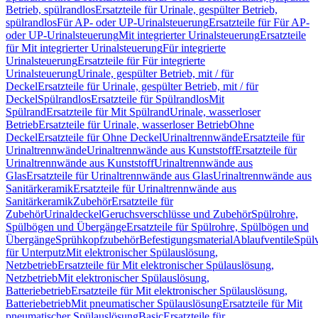
Betrieb, spülrandlos
Ersatzteile für Urinale, gespülter Betrieb,
spülrandlos
Für AP- oder UP-Urinalsteuerung
Ersatzteile für Für AP-
oder UP-Urinalsteuerung
Mit integrierter Urinalsteuerung
Ersatzteile
für Mit integrierter Urinalsteuerung
Für integrierte
Urinalsteuerung
Ersatzteile für Für integrierte
Urinalsteuerung
Urinale, gespülter Betrieb, mit / für
Deckel
Ersatzteile für Urinale, gespülter Betrieb, mit / für
Deckel
Spülrandlos
Ersatzteile für Spülrandlos
Mit
Spülrand
Ersatzteile für Mit Spülrand
Urinale, wasserloser
Betrieb
Ersatzteile für Urinale, wasserloser Betrieb
Ohne
Deckel
Ersatzteile für Ohne Deckel
Urinaltrennwände
Ersatzteile für
Urinaltrennwände
Urinaltrennwände aus Kunststoff
Ersatzteile für
Urinaltrennwände aus Kunststoff
Urinaltrennwände aus
Glas
Ersatzteile für Urinaltrennwände aus Glas
Urinaltrennwände aus
Sanitärkeramik
Ersatzteile für Urinaltrennwände aus
Sanitärkeramik
Zubehör
Ersatzteile für
Zubehör
Urinaldeckel
Geruchsverschlüsse und Zubehör
Spülrohre,
Spülbögen und Übergänge
Ersatzteile für Spülrohre, Spülbögen und
Übergänge
Sprühkopfzubehör
Befestigungsmaterial
Ablaufventile
Spülv
für Unterputz
Mit elektronischer Spülauslösung,
Netzbetrieb
Ersatzteile für Mit elektronischer Spülauslösung,
Netzbetrieb
Mit elektronischer Spülauslösung,
Batteriebetrieb
Ersatzteile für Mit elektronischer Spülauslösung,
Batteriebetrieb
Mit pneumatischer Spülauslösung
Ersatzteile für Mit
pneumatischer Spülauslösung
Basic
Ersatzteile für