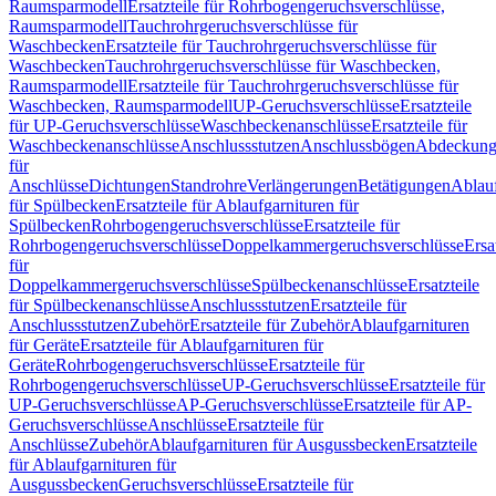
Raumsparmodell
Ersatzteile für Rohrbogengeruchsverschlüsse,
Raumsparmodell
Tauchrohrgeruchsverschlüsse für
Waschbecken
Ersatzteile für Tauchrohrgeruchsverschlüsse für
Waschbecken
Tauchrohrgeruchsverschlüsse für Waschbecken,
Raumsparmodell
Ersatzteile für Tauchrohrgeruchsverschlüsse für
Waschbecken, Raumsparmodell
UP-Geruchsverschlüsse
Ersatzteile
für UP-Geruchsverschlüsse
Waschbeckenanschlüsse
Ersatzteile für
Waschbeckenanschlüsse
Anschlussstutzen
Anschlussbögen
Abdeckung
für
Anschlüsse
Dichtungen
Standrohre
Verlängerungen
Betätigungen
Ablauf
für Spülbecken
Ersatzteile für Ablaufgarnituren für
Spülbecken
Rohrbogengeruchsverschlüsse
Ersatzteile für
Rohrbogengeruchsverschlüsse
Doppelkammergeruchsverschlüsse
Ersa
für
Doppelkammergeruchsverschlüsse
Spülbeckenanschlüsse
Ersatzteile
für Spülbeckenanschlüsse
Anschlussstutzen
Ersatzteile für
Anschlussstutzen
Zubehör
Ersatzteile für Zubehör
Ablaufgarnituren
für Geräte
Ersatzteile für Ablaufgarnituren für
Geräte
Rohrbogengeruchsverschlüsse
Ersatzteile für
Rohrbogengeruchsverschlüsse
UP-Geruchsverschlüsse
Ersatzteile für
UP-Geruchsverschlüsse
AP-Geruchsverschlüsse
Ersatzteile für AP-
Geruchsverschlüsse
Anschlüsse
Ersatzteile für
Anschlüsse
Zubehör
Ablaufgarnituren für Ausgussbecken
Ersatzteile
für Ablaufgarnituren für
Ausgussbecken
Geruchsverschlüsse
Ersatzteile für