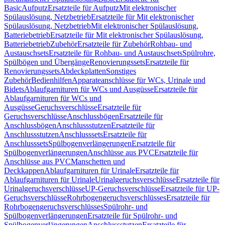
Basic
Aufputz
Ersatzteile für Aufputz
Mit elektronischer
Spülauslösung, Netzbetrieb
Ersatzteile für Mit elektronischer
Spülauslösung, Netzbetrieb
Mit elektronischer Spülauslösung,
Batteriebetrieb
Ersatzteile für Mit elektronischer Spülauslösung,
Batteriebetrieb
Zubehör
Ersatzteile für Zubehör
Rohbau- und
Austauschsets
Ersatzteile für Rohbau- und Austauschsets
Spülrohre,
Spülbögen und Übergänge
Renovierungssets
Ersatzteile für
Renovierungssets
Abdeckplatten
Sonstiges
Zubehör
Bedienhilfen
Apparateanschlüsse für WCs, Urinale und
Bidets
Ablaufgarnituren für WCs und Ausgüsse
Ersatzteile für
Ablaufgarnituren für WCs und
Ausgüsse
Geruchsverschlüsse
Ersatzteile für
Geruchsverschlüsse
Anschlussbögen
Ersatzteile für
Anschlussbögen
Anschlussstutzen
Ersatzteile für
Anschlussstutzen
Anschlusssets
Ersatzteile für
Anschlusssets
Spülbogenverlängerungen
Ersatzteile für
Spülbogenverlängerungen
Anschlüsse aus PVC
Ersatzteile für
Anschlüsse aus PVC
Manschetten und
Deckkappen
Ablaufgarnituren für Urinale
Ersatzteile für
Ablaufgarnituren für Urinale
Urinalgeruchsverschlüsse
Ersatzteile für
Urinalgeruchsverschlüsse
UP-Geruchsverschlüsse
Ersatzteile für UP-
Geruchsverschlüsse
Rohrbogengeruchsverschlüsses
Ersatzteile für
Rohrbogengeruchsverschlüsses
Spülrohr- und
Spülbogenverlängerungen
Ersatzteile für Spülrohr- und
Spülbogenverlängerungen
Anschlussstutzen
Ersatzteile für