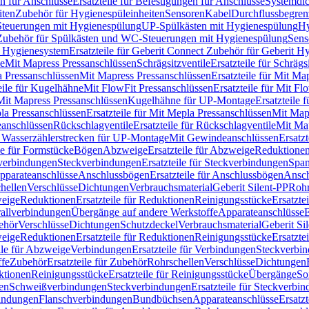
n für Anschlüsse
Ersatzteile für Befestigungen für Anschlüsse
Systemdi
iten
Zubehör für Hygienespüleinheiten
Sensoren
Kabel
Durchflussbegren
-Steuerungen mit Hygienespülung
UP-Spülkästen mit Hygienespülung
Hy
r Zubehör für Spülkästen und WC-Steuerungen mit Hygienespülung
Sens
t Hygienesystem
Ersatzteile für Geberit Connect Zubehör für Geberit 
le
Mit Mapress Pressanschlüssen
Schrägsitzventile
Ersatzteile für Schrägs
a Pressanschlüssen
Mit Mapress Pressanschlüssen
Ersatzteile für Mit Ma
eile für Kugelhähne
Mit FlowFit Pressanschlüssen
Ersatzteile für Mit F
 Mit Mapress Pressanschlüssen
Kugelhähne für UP-Montage
Ersatzteile
la Pressanschlüssen
Ersatzteile für Mit Mepla Pressanschlüssen
Mit Map
eanschlüssen
Rückschlagventile
Ersatzteile für Rückschlagventile
Mit Map
ür Wasserzählerstrecken für UP-Montage
Mit Gewindeanschlüssen
Ersatz
le für Formstücke
Bögen
Abzweige
Ersatzteile für Abzweige
Reduktione
verbindungen
Steckverbindungen
Ersatzteile für Steckverbindungen
Span
Apparateanschlüsse
Anschlussbögen
Ersatzteile für Anschlussbögen
Ansch
hellen
Verschlüsse
Dichtungen
Verbrauchsmaterial
Geberit Silent-PP
Roh
weige
Reduktionen
Ersatzteile für Reduktionen
Reinigungsstücke
Ersatzte
allverbindungen
Übergänge auf andere Werkstoffe
Apparateanschlüsse
E
ehör
Verschlüsse
Dichtungen
Schutzdeckel
Verbrauchsmaterial
Geberit Si
weige
Reduktionen
Ersatzteile für Reduktionen
Reinigungsstücke
Ersatzte
ile für Abzweige
Verbindungen
Ersatzteile für Verbindungen
Steckverbi
ffe
Zubehör
Ersatzteile für Zubehör
Rohrschellen
Verschlüsse
Dichtungen
ktionen
Reinigungsstücke
Ersatzteile für Reinigungsstücke
Übergänge
So
gen
Schweißverbindungen
Steckverbindungen
Ersatzteile für Steckverbi
bindungen
Flanschverbindungen
Bundbüchsen
Apparateanschlüsse
Ersatz