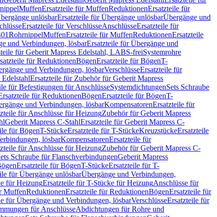
nippel
Muffen
Ersatzteile für Muffen
Reduktionen
Ersatzteile für
bergänge unlösbar
Ersatzteile für Übergänge unlösbar
Übergänge und
chlüsse
Ersatzteile für Verschlüsse
Anschlüsse
Ersatzteile für
401
Rohrnippel
Muffen
Ersatzteile für Muffen
Reduktionen
Ersatzteile
e und Verbindungen, lösbar
Ersatzteile für Übergänge und
zteile für Geberit Mapress Edelstahl, LABS-frei
Systemrohre
satzteile für Reduktionen
Bögen
Ersatzteile für Bögen
T-
bergänge und Verbindungen, lösbar
Verschlüsse
Ersatzteile für
 Edelstahl
Ersatzteile für Zubehör für Geberit Mapress
ile für Befestigungen für Anschlüsse
Systemdichtungen
Sets Schraube
Ersatzteile für Reduktionen
Bögen
Ersatzteile für Bögen
T-
bergänge und Verbindungen, lösbar
Kompensatoren
Ersatzteile für
zteile für Anschlüsse für Heizung
Zubehör für Geberit Mapress
hl
Geberit Mapress C-Stahl
Ersatzteile für Geberit Mapress C-
ile für Bögen
T-Stücke
Ersatzteile für T-Stücke
Kreuzstücke
Ersatzteile
Verbindungen, lösbar
Kompensatoren
Ersatzteile für
zteile für Anschlüsse für Heizung
Zubehör für Geberit Mapress C-
ets Schraube für Flanschverbindungen
Geberit Mapress
Bögen
Ersatzteile für Bögen
T-Stücke
Ersatzteile für T-
eile für Übergänge unlösbar
Übergänge und Verbindungen,
e für Heizung
Ersatzteile für T-Stücke für Heizung
Anschlüsse für
ür Muffen
Reduktionen
Ersatzteile für Reduktionen
Bögen
Ersatzteile für
ile für Übergänge und Verbindungen, lösbar
Verschlüsse
Ersatzteile für
mungen für Anschlüsse
Abdichtungen für Rohre und