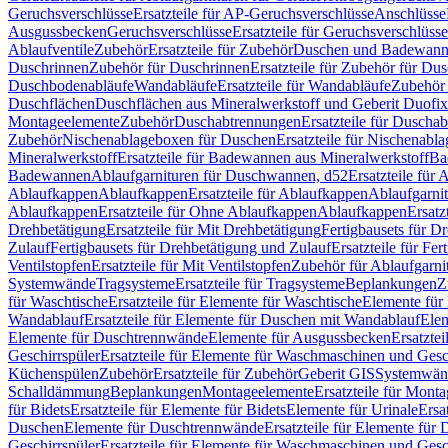
Geruchsverschlüsse
Ersatzteile für AP-Geruchsverschlüsse
Anschlüsse
Ausgussbecken
Geruchsverschlüsse
Ersatzteile für Geruchsverschlüsse
Ablaufventile
Zubehör
Ersatzteile für Zubehör
Duschen und Badewan
Duschrinnen
Zubehör für Duschrinnen
Ersatzteile für Zubehör für Du
Duschbodenabläufe
Wandabläufe
Ersatzteile für Wandabläufe
Zubehör 
Duschflächen
Duschflächen aus Mineralwerkstoff und Geberit Duofix 
Montageelemente
Zubehör
Duschabtrennungen
Ersatzteile für Duscha
Zubehör
Nischenablageboxen für Duschen
Ersatzteile für Nischenab
Mineralwerkstoff
Ersatzteile für Badewannen aus Mineralwerkstoff
Ba
Badewannen
Ablaufgarnituren für Duschwannen, d52
Ersatzteile für
Ablaufkappen
Ablaufkappen
Ersatzteile für Ablaufkappen
Ablaufgarni
Ablaufkappen
Ersatzteile für Ohne Ablaufkappen
Ablaufkappen
Ersatz
Drehbetätigung
Ersatzteile für Mit Drehbetätigung
Fertigbausets für D
Zulauf
Fertigbausets für Drehbetätigung und Zulauf
Ersatzteile für Fe
Ventilstopfen
Ersatzteile für Mit Ventilstopfen
Zubehör für Ablaufgarn
Systemwände
Tragsysteme
Ersatzteile für Tragsysteme
Beplankungen
Z
für Waschtische
Ersatzteile für Elemente für Waschtische
Elemente für 
Wandablauf
Ersatzteile für Elemente für Duschen mit Wandablauf
Ele
Elemente für Duschtrennwände
Elemente für Ausgussbecken
Ersatzte
Geschirrspüler
Ersatzteile für Elemente für Waschmaschinen und Gesc
Küchenspülen
Zubehör
Ersatzteile für Zubehör
Geberit GIS
Systemwän
Schalldämmung
Beplankungen
Montageelemente
Ersatzteile für Mont
für Bidets
Ersatzteile für Elemente für Bidets
Elemente für Urinale
Ersa
Duschen
Elemente für Duschtrennwände
Ersatzteile für Elemente fü
Geschirrspüler
Ersatzteile für Elemente für Waschmaschinen und Gesc