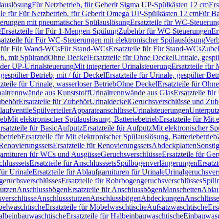
lauslösung
Für Netzbetrieb, für Geberit Sigma UP-Spülkästen 12 cm
Ers
ile für Für Netzbetrieb, für Geberit Omega UP-Spülkästen 12 cm
Für Ba
rungen mit pneumatischer Spülauslösung
Ersatzteile für WC-Steuerun
g
Ersatzteile für Für 1-Mengen-Spülung
Zubehör für WC-Steuerungen
Er
satzteile für Für WC-Steuerungen mit elektronischer Spülauslösung
Ver
le für Für Wand-WCs
Für Stand-WCs
Ersatzteile für Für Stand-WCs
Zube
ieb, mit Spülrand
Ohne Deckel
Ersatzteile für Ohne Deckel
Urinale, gespü
 oder UP-Urinalsteuerung
Mit integrierter Urinalsteuerung
Ersatzteile für 
 gespülter Betrieb, mit / für Deckel
Ersatzteile für Urinale, gespülter Bet
zteile für Urinale, wasserloser Betrieb
Ohne Deckel
Ersatzteile für Ohn
inaltrennwände aus Kunststoff
Urinaltrennwände aus Glas
Ersatzteile fü
behör
Ersatzteile für Zubehör
Urinaldeckel
Geruchsverschlüsse und Zub
aufventile
Spülverteiler
Apparateanschlüsse
Urinalsteuerungen
Unterput
ieb
Mit elektronischer Spülauslösung, Batteriebetrieb
Ersatzteile für Mit
rsatzteile für Basic
Aufputz
Ersatzteile für Aufputz
Mit elektronischer Sp
betrieb
Ersatzteile für Mit elektronischer Spülauslösung, Batteriebetrieb
Renovierungssets
Ersatzteile für Renovierungssets
Abdeckplatten
Sonsti
fgarnituren für WCs und Ausgüsse
Geruchsverschlüsse
Ersatzteile für Ge
hlusssets
Ersatzteile für Anschlusssets
Spülbogenverlängerungen
Ersatz
für Urinale
Ersatzteile für Ablaufgarnituren für Urinale
Urinalgeruchsver
eruchsverschlüsses
Ersatzteile für Rohrbogengeruchsverschlüsses
Spül
tutzen
Anschlussbögen
Ersatzteile für Anschlussbögen
Manschetten
Ablau
sverschlüsse
Anschlussstutzen
Anschlussbögen
Abdeckungen
Anschlüss
elwaschtische
Ersatzteile für Möbelwaschtische
Aufsatzwaschtische
Ers
albeinbauwaschtische
Ersatzteile für Halbeinbauwaschtische
Einbauwasc