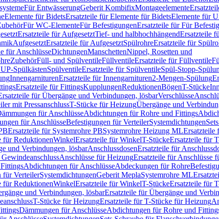
ssysteme
Für Entwässerung
Geberit Kombifix
Montageelemente
Ersatztei
he
Elemente für Bidets
Ersatzteile für Elemente für Bidets
Elemente für U
 Zubehör
Für WC-Elemente
Für Befestigungen
Ersatzteile für Für Befest
esetzt
Ersatzteile für Aufgesetzt
Tief- und halbhochhängend
Ersatzteile 
amik
Aufgesetzt
Ersatzteile für Aufgesetzt
Spülrohre
Ersatzteile für Spülr
le für Anschlüsse
Dichtungen
Manschetten
Nippel, Rosetten und
ohre
Zubehör
Füll- und Spülventile
Füllventile
Ersatzteile für Füllventile
Fü
ür UP-Spülkästen
Spülventile
Ersatzteile für Spülventile
Spül-Stopp-Spülu
ung
Innengarnituren
Ersatzteile für Innengarnituren
2-Mengen-Spülung
Er
ttings
Ersatzteile für Fittings
Kupplungen
Reduktionen
Bögen
T-Stücke
In
Ersatzteile für Übergänge und Verbindungen, lösbar
Verschlüsse
Anschlü
iler mit Pressanschluss
T-Stücke für Heizung
Übergänge und Verbindung
ämmungen für Anschlüsse
Abdichtungen für Rohre und Fittings
Abdich
gungen für Anschlüsse
Befestigungen für Verteiler
Systemdichtungen
Set
 PB
Ersatzteile für Systemrohre PB
Systemrohre Heizung ML
Ersatzteil
le für Reduktionen
Winkel
Ersatzteile für Winkel
T-Stücke
Ersatzteile für 
nge und Verbindungen, lösbar
Anschlussdosen
Ersatzteile für Anschlussd
it Gewindeanschluss
Anschlüsse für Heizung
Ersatzteile für Anschlüsse 
Fittings
Abdichtungen für Anschlüsse
Abdeckungen für Rohre
Befestig
für Verteiler
Systemdichtungen
Geberit Mepla
Systemrohre ML
Ersatzte
le für Reduktionen
Winkel
Ersatzteile für Winkel
T-Stücke
Ersatzteile für 
rgänge und Verbindungen, lösbar
Ersatzteile für Übergänge und Verbi
deanschluss
T-Stücke für Heizung
Ersatzteile für T-Stücke für Heizung
An
ttings
Dämmungen für Anschlüsse
Abdichtungen für Rohre und Fitting
für Anschlüsse
Systemdichtungen
Sets Schraube für Flanschverbindung