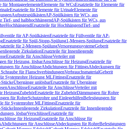
le für Montageelemente
Elemente für WCs
Ersatzteile für Elemente für
rinale
Ersatzteile für Elemente für Urinale
Elemente für
igungen
Aufputzspülkästen
AP-Spülkästen für WCs, aus
für Tief- und halbhochhängend
AP-Spülkästen für WCs, aus
ohre
Hochhängend
Ersatzteile für Hochhängend
Tief- und
llventile für AP-Spülkästen
Ersatzteile für Füllventile für AP-
ng
Ersatzteile für Spül-Stopp-Spülung
1-Mengen-Spülung
Ersatzteile für
satzteile für 2-Mengen-Spülung
Versorgungssysteme
Geberit
nenliegende Zirkulation
Ersatzteile für Innenliegende
sse
Ersatzteile für Anschlüsse
Verteiler mit
en für Heizung, lösbar
Anschlüsse für Heizung
Ersatzteile für
tungen für Anschlüsse
Abdichtungen für Fittings
Abdeckungen für
s Schraube für Flanschverbindungen
Verbrauchsmaterial
Geberit
e für Systemrohre Heizung ML
Fittings
Ersatzteile für
T-Stücke
Übergänge unlösbar
Ersatzteile für Übergänge
osen
Anschlüsse
Ersatzteile für Anschlüsse
Verteiler mit
für Heizung
Zubehör
Ersatzteile für Zubehör
Dämmungen für Rohre
ungen für Rohre
Schutzrohre und Einlegehilfen
Befestigungen für
ile für Systemrohre ML
Fittings
Ersatzteile für
T-Stücke
Innenliegende Zirkulation
Ersatzteile für Innenliegende
ndungen, lösbar
Verschlüsse
Ersatzteile für
schlüsse für Heizung
Ersatzteile für Anschlüsse für
s
Abdichtungen für Anschlüsse
Abdeckungen für Rohre
Befestigungen
en
Geberit Mapress Edelstahl
Geberit Mapress Edelstahl
Ersatzteile für