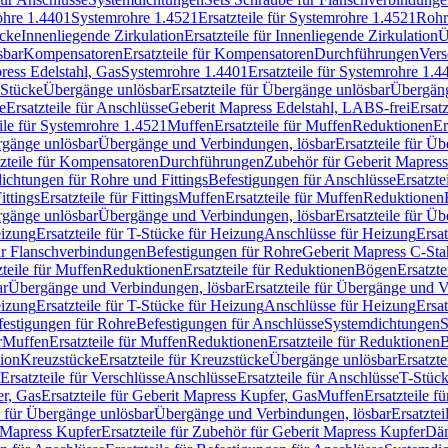
rohre 1.4401
Systemrohre 1.4521
Ersatzteile für Systemrohre 1.4521
Rohr
ücke
Innenliegende Zirkulation
Ersatzteile für Innenliegende Zirkulation
Ü
sbar
Kompensatoren
Ersatzteile für Kompensatoren
Durchführungen
Vers
press Edelstahl, Gas
Systemrohre 1.4401
Ersatzteile für Systemrohre 1.4
-Stücke
Übergänge unlösbar
Ersatzteile für Übergänge unlösbar
Übergäng
e
Ersatzteile für Anschlüsse
Geberit Mapress Edelstahl, LABS-frei
Ersat
eile für Systemrohre 1.4521
Muffen
Ersatzteile für Muffen
Reduktionen
Er
ergänge unlösbar
Übergänge und Verbindungen, lösbar
Ersatzteile für Ü
tzteile für Kompensatoren
Durchführungen
Zubehör für Geberit Mapress
ichtungen für Rohre und Fittings
Befestigungen für Anschlüsse
Ersatzte
ittings
Ersatzteile für Fittings
Muffen
Ersatzteile für Muffen
Reduktionen
ergänge unlösbar
Übergänge und Verbindungen, lösbar
Ersatzteile für Ü
eizung
Ersatzteile für T-Stücke für Heizung
Anschlüsse für Heizung
Ersat
ür Flanschverbindungen
Befestigungen für Rohre
Geberit Mapress C-Sta
zteile für Muffen
Reduktionen
Ersatzteile für Reduktionen
Bögen
Ersatzte
ar
Übergänge und Verbindungen, lösbar
Ersatzteile für Übergänge und 
eizung
Ersatzteile für T-Stücke für Heizung
Anschlüsse für Heizung
Ersat
festigungen für Rohre
Befestigungen für Anschlüsse
Systemdichtungen
S
r
Muffen
Ersatzteile für Muffen
Reduktionen
Ersatzteile für Reduktionen
tion
Kreuzstücke
Ersatzteile für Kreuzstücke
Übergänge unlösbar
Ersatzt
Ersatzteile für Verschlüsse
Anschlüsse
Ersatzteile für Anschlüsse
T-Stück
r, Gas
Ersatzteile für Geberit Mapress Kupfer, Gas
Muffen
Ersatzteile f
e für Übergänge unlösbar
Übergänge und Verbindungen, lösbar
Ersatzte
 Mapress Kupfer
Ersatzteile für Zubehör für Geberit Mapress Kupfer
Däm