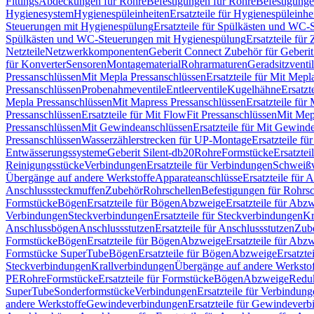
Fittings
Abdeckungen für Rohre
Befestigungen für Rohre
Befestigunge
Hygienesystem
Hygienespüleinheiten
Ersatzteile für Hygienespüleinhe
Steuerungen mit Hygienespülung
Ersatzteile für Spülkästen und WC
Spülkästen und WC-Steuerungen mit Hygienespülung
Ersatzteile fü
Netzteile
Netzwerkkomponenten
Geberit Connect Zubehör für Geberi
für Konverter
Sensoren
Montagematerial
Rohrarmaturen
Geradsitzventi
Pressanschlüssen
Mit Mepla Pressanschlüssen
Ersatzteile für Mit Mepl
Pressanschlüssen
Probenahmeventile
Entleerventile
Kugelhähne
Ersatzt
Mepla Pressanschlüssen
Mit Mapress Pressanschlüssen
Ersatzteile für
Pressanschlüssen
Ersatzteile für Mit FlowFit Pressanschlüssen
Mit Mep
Pressanschlüssen
Mit Gewindeanschlüssen
Ersatzteile für Mit Gewind
Pressanschlüssen
Wasserzählerstrecken für UP-Montage
Ersatzteile f
Entwässerungssysteme
Geberit Silent-db20
Rohre
Formstücke
Ersatztei
Reinigungsstücke
Verbindungen
Ersatzteile für Verbindungen
Schweiß
Übergänge auf andere Werkstoffe
Apparateanschlüsse
Ersatzteile für 
Anschlusssteckmuffen
Zubehör
Rohrschellen
Befestigungen für Rohrsc
Formstücke
Bögen
Ersatzteile für Bögen
Abzweige
Ersatzteile für Abz
Verbindungen
Steckverbindungen
Ersatzteile für Steckverbindungen
Kr
Anschlussbögen
Anschlussstutzen
Ersatzteile für Anschlussstutzen
Zub
Formstücke
Bögen
Ersatzteile für Bögen
Abzweige
Ersatzteile für Abz
Formstücke SuperTube
Bögen
Ersatzteile für Bögen
Abzweige
Ersatzte
Steckverbindungen
Krallverbindungen
Übergänge auf andere Werksto
PE
Rohre
Formstücke
Ersatzteile für Formstücke
Bögen
Abzweige
Redu
SuperTube
Sonderformstücke
Verbindungen
Ersatzteile für Verbindun
andere Werkstoffe
Gewindeverbindungen
Ersatzteile für Gewindever