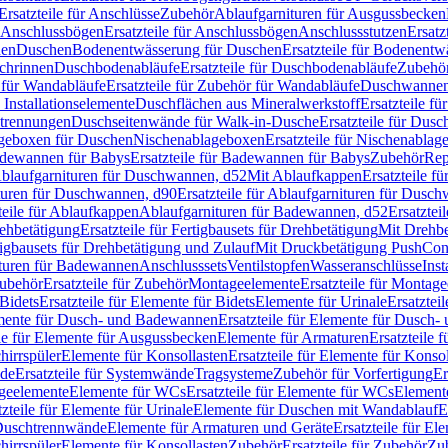
Ersatzteile für Anschlüsse
Zubehör
Ablaufgarnituren für Ausgussbecken
Anschlussbögen
Ersatzteile für Anschlussbögen
Anschlussstutzen
Ersatz
nen
Duschen
Bodenentwässerung für Duschen
Ersatzteile für Bodenent
schrinnen
Duschbodenabläufe
Ersatzteile für Duschbodenabläufe
Zubehör
für Wandabläufe
Ersatzteile für Zubehör für Wandabläufe
Duschwannen
Installationselemente
Duschflächen aus Mineralwerkstoff
Ersatzteile f
btrennungen
Duschseitenwände für Walk-in-Dusche
Ersatzteile für Dus
lageboxen für Duschen
Nischenablageboxen
Ersatzteile für Nischenabla
dewannen für Babys
Ersatzteile für Badewannen für Babys
Zubehör
Rep
 Ablaufgarnituren für Duschwannen, d52
Mit Ablaufkappen
Ersatzteile f
turen für Duschwannen, d90
Ersatzteile für Ablaufgarnituren für Dusc
teile für Ablaufkappen
Ablaufgarnituren für Badewannen, d52
Ersatztei
rehbetätigung
Ersatzteile für Fertigbausets für Drehbetätigung
Mit Drehbe
rtigbausets für Drehbetätigung und Zulauf
Mit Druckbetätigung PushCon
ituren für Badewannen
Anschlusssets
Ventilstopfen
Wasseranschlüsse
Inst
ubehör
Ersatzteile für Zubehör
Montageelemente
Ersatzteile für Montag
Bidets
Ersatzteile für Elemente für Bidets
Elemente für Urinale
Ersatztei
mente für Dusch- und Badewannen
Ersatzteile für Elemente für Dusch
ile für Elemente für Ausgussbecken
Elemente für Armaturen
Ersatzteile 
hirrspüler
Elemente für Konsollasten
Ersatzteile für Elemente für Konso
de
Ersatzteile für Systemwände
Tragsysteme
Zubehör für Vorfertigung
Er
ageelemente
Elemente für WCs
Ersatzteile für Elemente für WCs
Element
tzteile für Elemente für Urinale
Elemente für Duschen mit Wandablauf
E
r Duschtrennwände
Elemente für Armaturen und Geräte
Ersatzteile für E
hirrspüler
Elemente für Konsollasten
Zubehör
Ersatzteile für Zubehör
Zu