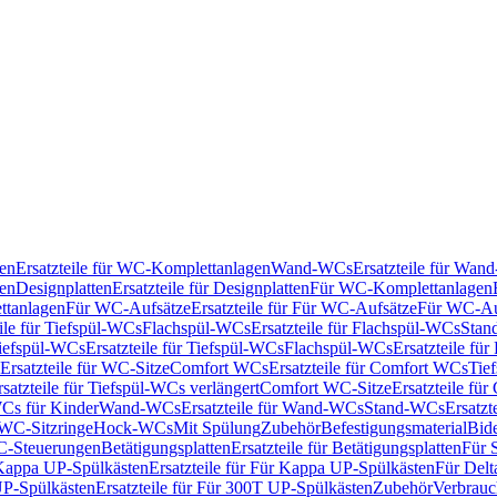
en
Ersatzteile für WC-Komplettanlagen
Wand-WCs
Ersatzteile für Wa
ken
Designplatten
Ersatzteile für Designplatten
Für WC-Komplettanlagen
tanlagen
Für WC-Aufsätze
Ersatzteile für Für WC-Aufsätze
Für WC-Au
eile für Tiefspül-WCs
Flachspül-WCs
Ersatzteile für Flachspül-WCs
Stan
iefspül-WCs
Ersatzteile für Tiefspül-WCs
Flachspül-WCs
Ersatzteile fü
Ersatzteile für WC-Sitze
Comfort WCs
Ersatzteile für Comfort WCs
Tie
rsatzteile für Tiefspül-WCs verlängert
Comfort WC-Sitze
Ersatzteile fü
WCs für Kinder
Wand-WCs
Ersatzteile für Wand-WCs
Stand-WCs
Ersatzt
r WC-Sitzringe
Hock-WCs
Mit Spülung
Zubehör
Befestigungsmaterial
Bide
C-Steuerungen
Betätigungsplatten
Ersatzteile für Betätigungsplatten
Für 
Kappa UP-Spülkästen
Ersatzteile für Für Kappa UP-Spülkästen
Für Delt
P-Spülkästen
Ersatzteile für Für 300T UP-Spülkästen
Zubehör
Verbrauc