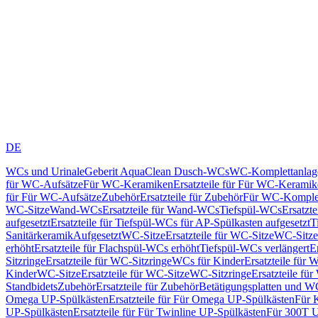
DE
WCs und Urinale
Geberit AquaClean Dusch-WCs
WC-Komplettanlag
für WC-Aufsätze
Für WC-Keramiken
Ersatzteile für Für WC-Kerami
für Für WC-Aufsätze
Zubehör
Ersatzteile für Zubehör
Für WC-Komplet
WC-Sitze
Wand-WCs
Ersatzteile für Wand-WCs
Tiefspül-WCs
Ersatzt
aufgesetzt
Ersatzteile für Tiefspül-WCs für AP-Spülkasten aufgesetzt
T
Sanitärkeramik
Aufgesetzt
WC-Sitze
Ersatzteile für WC-Sitze
WC-Sitze
erhöht
Ersatzteile für Flachspül-WCs erhöht
Tiefspül-WCs verlängert
E
Sitzringe
Ersatzteile für WC-Sitzringe
WCs für Kinder
Ersatzteile für 
Kinder
WC-Sitze
Ersatzteile für WC-Sitze
WC-Sitzringe
Ersatzteile fü
Standbidets
Zubehör
Ersatzteile für Zubehör
Betätigungsplatten und W
Omega UP-Spülkästen
Ersatzteile für Für Omega UP-Spülkästen
Für 
UP-Spülkästen
Ersatzteile für Für Twinline UP-Spülkästen
Für 300T U