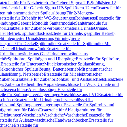
atzteile für Für Netzbetrieb, für Geberit Sigma UP-Spülkästen 12
tteriebetrieb, für Geberit Sigma UP-Spülkästen 12 cm
Ersatzteile für
gen mit pneumatischer Spülauslösung
Für 2-Mengen-
satzteile für Zubehör für WC-Steuerungen
Rohbausets
Ersatzteile für
bindungen
Geberit Monolith Sanitärmodule
Sanitärmodule für
hör
Ersatzteile für Zubehör
Verbrauchsmaterial
Urinale
Urinale,
lter Betrieb, spülrandlos
Ersatzteile für Urinale, gespülter Betrieb,
Mit integrierter Urinalsteuerung
Für integrierte
rieb, mit / für Deckel
Spülrandlos
Ersatzteile für Spülrandlos
Mit
e Deckel
Urinaltrennwände
Ersatzteile für
r Urinaltrennwände aus Glas
Urinaltrennwände aus
ehör
Spülrohre, Spülbögen und Übergänge
Ersatzteile für Spülrohre,
z
Ersatzteile für Unterputz
Mit elektronischer Spülauslösung,
 elektronischer Spülauslösung, Batteriebetrieb
Mit pneumatischer
ülauslösung, Netzbetrieb
Ersatzteile für Mit elektronischer
Zubehör
Ersatzteile für Zubehör
Rohbau- und Austauschsets
Ersatzteile
ges Zubehör
Bedienhilfen
Apparateanschlüsse für WCs, Urinale und
ruchsverschlüsse
Anschlussbögen
Ersatzteile für
teile für Spülbogenverlängerungen
Anschlüsse aus PVC
Ersatzteile für
schlüsse
Ersatzteile für Urinalgeruchsverschlüsse
UP-
rohr- und Spülbogenverlängerungen
Ersatzteile für Spülrohr- und
fgarnituren für Bidets
Ersatzteile für Ablaufgarnituren für
e
Dichtungen
Waschplatz
Waschtische
Waschtische
Ersatzteile für
atzteile für Aufsatzwaschtische
Handwaschbecken
Ersatzteile für
htische
Ersatzteile für