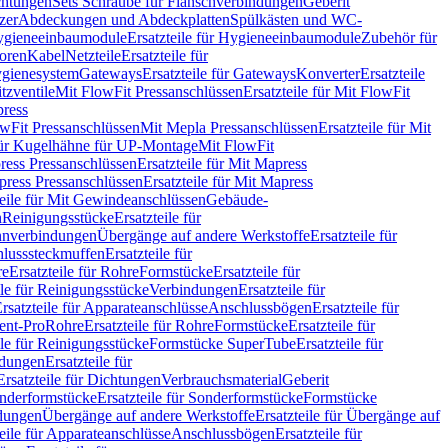
chtungen
Sets Schraube für Flanschverbindungen
Geberit
zer
Abdeckungen und Abdeckplatten
Spülkästen und WC-
gieneeinbaumodule
Ersatzteile für Hygieneeinbaumodule
Zubehör für
oren
Kabel
Netzteile
Ersatzteile für
Hygienesystem
Gateways
Ersatzteile für Gateways
Konverter
Ersatzteile
itzventile
Mit FlowFit Pressanschlüssen
Ersatzteile für Mit FlowFit
press
lowFit Pressanschlüssen
Mit Mepla Pressanschlüssen
Ersatzteile für Mit
 für Kugelhähne für UP-Montage
Mit FlowFit
ress Pressanschlüssen
Ersatzteile für Mit Mapress
ress Pressanschlüssen
Ersatzteile für Mit Mapress
teile für Mit Gewindeanschlüssen
Gebäude-
n
Reinigungsstücke
Ersatzteile für
nverbindungen
Übergänge auf andere Werkstoffe
Ersatzteile für
lusssteckmuffen
Ersatzteile für
re
Ersatzteile für Rohre
Formstücke
Ersatzteile für
ile für Reinigungsstücke
Verbindungen
Ersatzteile für
rsatzteile für Apparateanschlüsse
Anschlussbögen
Ersatzteile für
lent-Pro
Rohre
Ersatzteile für Rohre
Formstücke
Ersatzteile für
ile für Reinigungsstücke
Formstücke SuperTube
Ersatzteile für
ndungen
Ersatzteile für
Ersatzteile für Dichtungen
Verbrauchsmaterial
Geberit
nderformstücke
Ersatzteile für Sonderformstücke
Formstücke
ndungen
Übergänge auf andere Werkstoffe
Ersatzteile für Übergänge auf
teile für Apparateanschlüsse
Anschlussbögen
Ersatzteile für