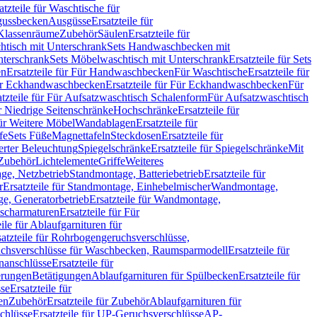
atzteile für Waschtische für
sgussbecken
Ausgüsse
Ersatzteile für
r Klassenräume
Zubehör
Säulen
Ersatzteile für
htisch mit Unterschrank
Sets Handwaschbecken mit
Unterschrank
Sets Möbelwaschtisch mit Unterschrank
Ersatzteile für Sets
en
Ersatzteile für Für Handwaschbecken
Für Waschtische
Ersatzteile für
r Eckhandwaschbecken
Ersatzteile für Für Eckhandwaschbecken
Für
atzteile für Für Aufsatzwaschtisch Schalenform
Für Aufsatzwaschtisch
ür Niedrige Seitenschränke
Hochschränke
Ersatzteile für
für Weitere Möbel
Wandablagen
Ersatzteile für
fe
Sets Füße
Magnettafeln
Steckdosen
Ersatzteile für
ierter Beleuchtung
Spiegelschränke
Ersatzteile für Spiegelschränke
Mit
Zubehör
Lichtelemente
Griffe
Weiteres
age, Netzbetrieb
Standmontage, Batteriebetrieb
Ersatzteile für
r
Ersatzteile für Standmontage, Einhebelmischer
Wandmontage,
, Generatorbetrieb
Ersatzteile für Wandmontage,
ischarmaturen
Ersatzteile für Für
eile für Ablaufgarnituren für
satzteile für Rohrbogengeruchsverschlüsse,
chsverschlüsse für Waschbecken, Raumsparmodell
Ersatzteile für
anschlüsse
Ersatzteile für
erungen
Betätigungen
Ablaufgarnituren für Spülbecken
Ersatzteile für
se
Ersatzteile für
en
Zubehör
Ersatzteile für Zubehör
Ablaufgarnituren für
chlüsse
Ersatzteile für UP-Geruchsverschlüsse
AP-