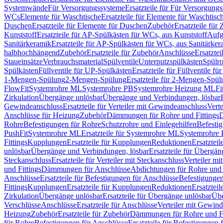
Systemwände
Für Versorgungssysteme
Ersatzteile für Für Versorgung
WCs
Elemente für Waschtische
Ersatzteile für Elemente für Waschtisc
Duschen
Ersatzteile für Elemente für Duschen
Zubehör
Ersatzteile für
Kunststoff
Ersatzteile für AP-Spülkästen für WCs, aus Kunststoff
Aufg
Sanitärkeramik
Ersatzteile für AP-Spülkästen für WCs, aus Sanitärker
halbhochhängend
Zubehör
Ersatzteile für Zubehör
Anschlüsse
Ersatztei
Staueinsätze
Verbrauchsmaterial
Spülventile
Unterputzspülkästen
Spülr
Spülkästen
Füllventile für UP-Spülkästen
Ersatzteile für Füllventile f
1-Mengen-Spülung
2-Mengen-Spülung
Ersatzteile für 2-Mengen-Spül
FlowFit
Systemrohre ML
Systemrohre PB
Systemrohre Heizung ML
Fi
Zirkulation
Übergänge unlösbar
Übergänge und Verbindungen, lösbar
Gewindeanschluss
Ersatzteile für Verteiler mit Gewindeanschluss
Verte
Anschlüsse für Heizung
Zubehör
Dämmungen für Rohre und Fittings
D
Rohre
Befestigungen für Rohre
Schutzrohre und Einlegehilfen
Befesti
PushFit
Systemrohre ML
Ersatzteile für Systemrohre ML
Systemrohre
Fittings
Kupplungen
Ersatzteile für Kupplungen
Reduktionen
Ersatztei
unlösbar
Übergänge und Verbindungen, lösbar
Ersatzteile für Übergä
Steckanschluss
Ersatzteile für Verteiler mit Steckanschluss
Verteiler m
und Fittings
Dämmungen für Anschlüsse
Abdichtungen für Rohre und 
Anschlüsse
Ersatzteile für Befestigungen für Anschlüsse
Befestigungen 
Fittings
Kupplungen
Ersatzteile für Kupplungen
Reduktionen
Ersatztei
Zirkulation
Übergänge unlösbar
Ersatzteile für Übergänge unlösbar
Übe
Verschlüsse
Anschlüsse
Ersatzteile für Anschlüsse
Verteiler mit Gewin
Heizung
Zubehör
Ersatzteile für Zubehör
Dämmungen für Rohre und Fi
für Rohre
Befestigungen für Anschlüsse
Ersatzteile für Befestigungen 