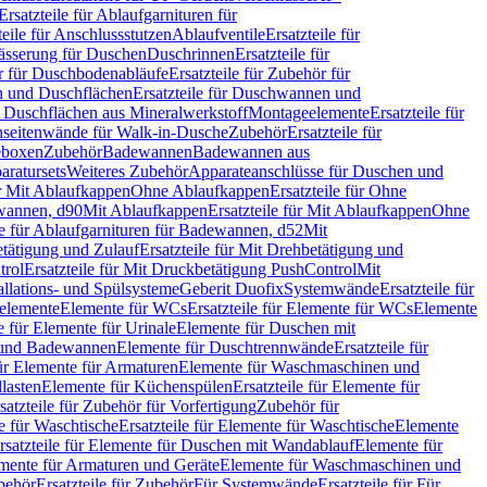
Ersatzteile für Ablaufgarnituren für
teile für Anschlussstutzen
Ablaufventile
Ersatzteile für
wässerung für Duschen
Duschrinnen
Ersatzteile für
 für Duschbodenabläufe
Ersatzteile für Zubehör für
 und Duschflächen
Ersatzteile für Duschwannen und
ür Duschflächen aus Mineralwerkstoff
Montageelemente
Ersatzteile für
chseitenwände für Walk-in-Dusche
Zubehör
Ersatzteile für
geboxen
Zubehör
Badewannen
Badewannen aus
aratursets
Weiteres Zubehör
Apparateanschlüsse für Duschen und
ür Mit Ablaufkappen
Ohne Ablaufkappen
Ersatzteile für Ohne
hwannen, d90
Mit Ablaufkappen
Ersatzteile für Mit Ablaufkappen
Ohne
le für Ablaufgarnituren für Badewannen, d52
Mit
tätigung und Zulauf
Ersatzteile für Mit Drehbetätigung und
trol
Ersatzteile für Mit Druckbetätigung PushControl
Mit
allations- und Spülsysteme
Geberit Duofix
Systemwände
Ersatzteile für
eelemente
Elemente für WCs
Ersatzteile für Elemente für WCs
Elemente
le für Elemente für Urinale
Elemente für Duschen mit
- und Badewannen
Elemente für Duschtrennwände
Ersatzteile für
für Elemente für Armaturen
Elemente für Waschmaschinen und
llasten
Elemente für Küchenspülen
Ersatzteile für Elemente für
satzteile für Zubehör für Vorfertigung
Zubehör für
e für Waschtische
Ersatzteile für Elemente für Waschtische
Elemente
rsatzteile für Elemente für Duschen mit Wandablauf
Elemente für
lemente für Armaturen und Geräte
Elemente für Waschmaschinen und
behör
Ersatzteile für Zubehör
Für Systemwände
Ersatzteile für Für