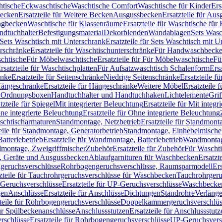
htische
Eckwaschtische
Waschtische Comfort
Waschtische für Kinder
Ers
Becken
Ersatzteile für Weitere Becken
Ausgussbecken
Ersatzteile für Au
ngbecken
Waschtische für Klassenräume
Ersatzteile für Waschtische fü
ndtuchhalter
Befestigungsmaterial
Dekorblenden
Wandablagen
Sets Wasc
Sets Waschtisch mit Unterschrank
Ersatzteile für Sets Waschtisch mit 
rschränke
Ersatzteile für Waschtischunterschränke
Für Handwaschbeck
schtische
Für Möbelwaschtische
Ersatzteile für Für Möbelwaschtische
Fü
rsatzteile für Waschtischplatten
Für Aufsatzwaschtisch Schalenform
Ers
änke
Ersatzteile für Seitenschränke
Niedrige Seitenschränke
Ersatzteile f
ängeschränke
Ersatzteile für Hängeschränke
Weitere Möbel
Ersatzteile 
d Ordnungsboxen
Handtuchhalter und Handtuchhaken
Lichtelemente
Grif
tzteile für Spiegel
Mit integrierter Beleuchtung
Ersatzteile für Mit integr
ne integrierte Beleuchtung
Ersatzteile für Ohne integrierte Beleuchtung
aschtischarmaturen
Standmontage, Netzbetrieb
Ersatzteile für Standmont
eile für Standmontage, Generatorbetrieb
Standmontage, Einhebelmische
tteriebetrieb
Ersatzteile für Wandmontage, Batteriebetrieb
Wandmontage
ndmontage, Zweigriffmischer
Zubehör
Ersatzteile für Zubehör
Für Wascht
n, Geräte und Ausgussbecken
Ablaufgarnituren für Waschbecken
Ersatzt
ngeruchsverschlüsse
Rohrbogengeruchsverschlüsse, Raumsparmodell
Er
zteile für Tauchrohrgeruchsverschlüsse für Waschbecken
Tauchrohrgeru
Geruchsverschlüsse
Ersatzteile für UP-Geruchsverschlüsse
Waschbecken
en
Anschlüsse
Ersatzteile für Anschlüsse
Dichtungen
Standrohre
Verläng
teile für Rohrbogengeruchsverschlüsse
Doppelkammergeruchsverschlüs
für Spülbeckenanschlüsse
Anschlussstutzen
Ersatzteile für Anschlussstutz
rschlüsse
Ersatzteile für Rohrbogengeruchsverschlüsse
UP-Geruchsvers