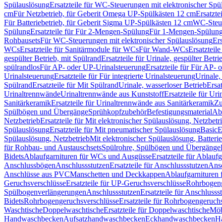
Spülauslösung
Ersatzteile für WC-Steuerungen mit elektronischer Spü
cm
Für Netzbetrieb, für Geberit Omega UP-Spülkästen 12 cm
Ersatzte
Für Batteriebetrieb, für Geberit Sigma UP-Spülkästen 12 cm
WC-Steue
Spülung
Ersatzteile für Für 2-Mengen-Spülung
Für 1-Mengen-Spülun
Rohbausets
Für WC-Steuerungen mit elektronischer Spülauslösung
Er
WCs
Ersatzteile für Sanitärmodule für WCs
Für Wand-WCs
Ersatztei
gespülter Betrieb, mit Spülrand
Ersatzteile für Urinale, gespülter Betr
spülrandlos
Für AP- oder UP-Urinalsteuerung
Ersatzteile für Für AP-
Urinalsteuerung
Ersatzteile für Für integrierte Urinalsteuerung
Urinale,
Spülrand
Ersatzteile für Mit Spülrand
Urinale, wasserloser Betrieb
Ersat
Urinaltrennwände
Urinaltrennwände aus Kunststoff
Ersatzteile für Ur
Sanitärkeramik
Ersatzteile für Urinaltrennwände aus Sanitärkeramik
Zu
Spülbögen und Übergänge
Sprühkopfzubehör
Befestigungsmaterial
Abl
Netzbetrieb
Ersatzteile für Mit elektronischer Spülauslösung, Netzbetr
Spülauslösung
Ersatzteile für Mit pneumatischer Spülauslösung
Basic
E
Spülauslösung, Netzbetrieb
Mit elektronischer Spülauslösung, Batterie
für Rohbau- und Austauschsets
Spülrohre, Spülbögen und Übergänge
Bidets
Ablaufgarnituren für WCs und Ausgüsse
Ersatzteile für Ablau
Anschlussbögen
Anschlussstutzen
Ersatzteile für Anschlussstutzen
Ansc
Anschlüsse aus PVC
Manschetten und Deckkappen
Ablaufgarnituren 
Geruchsverschlüsse
Ersatzteile für UP-Geruchsverschlüsse
Rohrbogeng
Spülbogenverlängerungen
Anschlussstutzen
Ersatzteile für Anschlusss
Bidets
Rohrbogengeruchsverschlüsse
Ersatzteile für Rohrbogengeruch
Waschtische
Doppelwaschtische
Ersatzteile für Doppelwaschtische
Möb
Handwaschbecken
Aufsatzhandwaschbecken
Eckhandwaschbecken
H