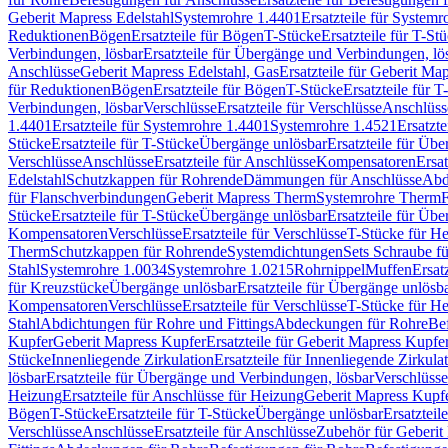
Geberit Mapress Edelstahl
Systemrohre 1.4401
Ersatzteile für System
Reduktionen
Bögen
Ersatzteile für Bögen
T-Stücke
Ersatzteile für T-St
Verbindungen, lösbar
Ersatzteile für Übergänge und Verbindungen, lö
Anschlüsse
Geberit Mapress Edelstahl, Gas
Ersatzteile für Geberit Ma
für Reduktionen
Bögen
Ersatzteile für Bögen
T-Stücke
Ersatzteile für T
Verbindungen, lösbar
Verschlüsse
Ersatzteile für Verschlüsse
Anschlüss
1.4401
Ersatzteile für Systemrohre 1.4401
Systemrohre 1.4521
Ersatzt
Stücke
Ersatzteile für T-Stücke
Übergänge unlösbar
Ersatzteile für Üb
Verschlüsse
Anschlüsse
Ersatzteile für Anschlüsse
Kompensatoren
Ersa
Edelstahl
Schutzkappen für Rohrende
Dämmungen für Anschlüsse
Abd
für Flanschverbindungen
Geberit Mapress Therm
Systemrohre Therm
F
Stücke
Ersatzteile für T-Stücke
Übergänge unlösbar
Ersatzteile für Üb
Kompensatoren
Verschlüsse
Ersatzteile für Verschlüsse
T-Stücke für H
Therm
Schutzkappen für Rohrende
Systemdichtungen
Sets Schraube f
Stahl
Systemrohre 1.0034
Systemrohre 1.0215
Rohrnippel
Muffen
Ersat
für Kreuzstücke
Übergänge unlösbar
Ersatzteile für Übergänge unlösb
Kompensatoren
Verschlüsse
Ersatzteile für Verschlüsse
T-Stücke für H
Stahl
Abdichtungen für Rohre und Fittings
Abdeckungen für Rohre
Be
Kupfer
Geberit Mapress Kupfer
Ersatzteile für Geberit Mapress Kupfe
Stücke
Innenliegende Zirkulation
Ersatzteile für Innenliegende Zirkula
lösbar
Ersatzteile für Übergänge und Verbindungen, lösbar
Verschlüsse
Heizung
Ersatzteile für Anschlüsse für Heizung
Geberit Mapress Kupfe
Bögen
T-Stücke
Ersatzteile für T-Stücke
Übergänge unlösbar
Ersatzteil
Verschlüsse
Anschlüsse
Ersatzteile für Anschlüsse
Zubehör für Geberit