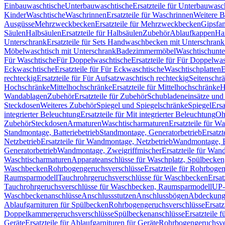
Einbauwaschtische
Unterbauwaschtische
Ersatzteile für Unterbauwasc
Kinder
Waschtische
Waschrinnen
Ersatzteile für Waschrinnen
Weitere 
Ausgüsse
Mehrzweckbecken
Ersatzteile für Mehrzweckbecken
Gipsfa
Säulen
Halbsäulen
Ersatzteile für Halbsäulen
Zubehör
Ablaufkappen
Ha
Unterschrank
Ersatzteile für Sets Handwaschbecken mit Unterschrank
Möbelwaschtisch mit Unterschrank
Badezimmermöbel
Waschtischunte
Für Waschtische
Für Doppelwaschtische
Ersatzteile für Für Doppelwa
Eckwaschtische
Ersatzteile für Für Eckwaschtische
Waschtischplatten
E
rechteckig
Ersatzteile für Für Aufsatzwaschtisch rechteckig
Seitenschr
Hochschränke
Mittelhochschränke
Ersatzteile für Mittelhochschränke
H
Wandablagen
Zubehör
Ersatzteile für Zubehör
Schubladeneinsätze un
Steckdosen
Weiteres Zubehör
Spiegel und Spiegelschränke
Spiegel
Ersa
integrierter Beleuchtung
Ersatzteile für Mit integrierter Beleuchtung
Oh
Zubehör
Steckdosen
Armaturen
Waschtischarmaturen
Ersatzteile für W
Standmontage, Batteriebetrieb
Standmontage, Generatorbetrieb
Ersatzt
Netzbetrieb
Ersatzteile für Wandmontage, Netzbetrieb
Wandmontage, Ba
Generatorbetrieb
Wandmontage, Zweigriffmischer
Ersatzteile für Wa
Waschtischarmaturen
Apparateanschlüsse für Waschplatz, Spülbecke
Waschbecken
Rohrbogengeruchsverschlüsse
Ersatzteile für Rohrboge
Raumsparmodell
Tauchrohrgeruchsverschlüsse für Waschbecken
Ersat
Tauchrohrgeruchsverschlüsse für Waschbecken, Raumsparmodell
UP-
Waschbeckenanschlüsse
Anschlussstutzen
Anschlussbögen
Abdeckung
Ablaufgarnituren für Spülbecken
Rohrbogengeruchsverschlüsse
Ersatz
Doppelkammergeruchsverschlüsse
Spülbeckenanschlüsse
Ersatzteile 
Geräte
Ersatzteile für Ablaufgarnituren für Geräte
Rohrbogengeruchsve