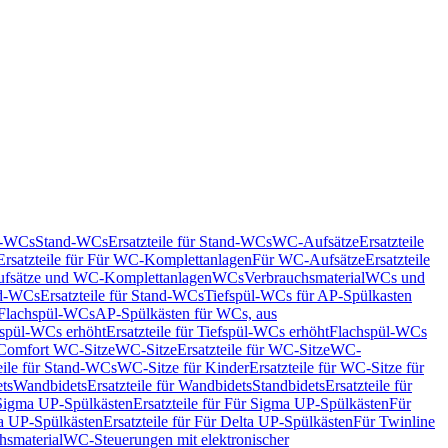
nd-WCs
Stand-WCs
Ersatzteile für Stand-WCs
WC-Aufsätze
Ersatzteile
Ersatzteile für Für WC-Komplettanlagen
Für WC-Aufsätze
Ersatzteile
fsätze und WC-Komplettanlagen
WCs
Verbrauchsmaterial
WCs und
d-WCs
Ersatzteile für Stand-WCs
Tiefspül-WCs für AP-Spülkasten
r Flachspül-WCs
AP-Spülkästen für WCs, aus
fspül-WCs erhöht
Ersatzteile für Tiefspül-WCs erhöht
Flachspül-WCs
r Comfort WC-Sitze
WC-Sitze
Ersatzteile für WC-Sitze
WC-
eile für Stand-WCs
WC-Sitze für Kinder
Ersatzteile für WC-Sitze für
ts
Wandbidets
Ersatzteile für Wandbidets
Standbidets
Ersatzteile für
Sigma UP-Spülkästen
Ersatzteile für Für Sigma UP-Spülkästen
Für
a UP-Spülkästen
Ersatzteile für Für Delta UP-Spülkästen
Für Twinline
hsmaterial
WC-Steuerungen mit elektronischer