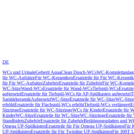
DE
WCs und Urinale
Geberit AquaClean Dusch-WCs
WC-Komplettanlag
für WC-Aufsätze
Für WC-Keramiken
Ersatzteile für Für WC-Kerami
für Für WC-Aufsätze
Zubehör
Ersatzteile für Zubehör
Für WC-Komplet
WC-Sitze
Wand-WCs
Ersatzteile für Wand-WCs
Tiefspül-WCs
Ersatzt
aufgesetzt
Ersatzteile für Tiefspül-WCs für AP-Spülkasten aufgesetzt
T
Sanitärkeramik
Aufgesetzt
WC-Sitze
Ersatzteile für WC-Sitze
WC-Sitze
erhöht
Ersatzteile für Flachspül-WCs erhöht
Tiefspül-WCs verlängert
E
Sitzringe
Ersatzteile für WC-Sitzringe
WCs für Kinder
Ersatzteile für 
Kinder
WC-Sitze
Ersatzteile für WC-Sitze
WC-Sitzringe
Ersatzteile fü
Standbidets
Zubehör
Ersatzteile für Zubehör
Betätigungsplatten und W
Omega UP-Spülkästen
Ersatzteile für Für Omega UP-Spülkästen
Für 
UP-Spülkästen
Ersatzteile für Für Twinline UP-Spülkästen
Für 300T U