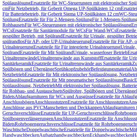
Spülauslösung
Ersatzteile für WC-Steuerungen mit elektronischer Spü
cm
Für Netzbetrieb, für Geberit Omega UP-Spülkästen 12 cm
Ersatzte
Für Batteriebetrieb, für Geberit Sigma UP-Spülkästen 12 cm
WC-Steue
Spülung
Ersatzteile für Für 2-Mengen-Spülung
Für 1-Mengen-Spülun
Rohbausets
Für WC-Steuerungen mit elektronischer Spülauslösung
Er
WCs
Ersatzteile für Sanitärmodule für WCs
Für Wand-WCs
Ersatztei
gespülter Betrieb, mit Spülrand
Ersatzteile für Urinale, gespülter Betr
spülrandlos
Für AP- oder UP-Urinalsteuerung
Ersatzteile für Für AP-
Urinalsteuerung
Ersatzteile für Für integrierte Urinalsteuerung
Urinale,
Spülrand
Ersatzteile für Mit Spülrand
Urinale, wasserloser Betrieb
Ersat
Urinaltrennwände
Urinaltrennwände aus Kunststoff
Ersatzteile für Ur
Sanitärkeramik
Ersatzteile für Urinaltrennwände aus Sanitärkeramik
Zu
Spülbögen und Übergänge
Sprühkopfzubehör
Befestigungsmaterial
Abl
Netzbetrieb
Ersatzteile für Mit elektronischer Spülauslösung, Netzbetr
Spülauslösung
Ersatzteile für Mit pneumatischer Spülauslösung
Basic
E
Spülauslösung, Netzbetrieb
Mit elektronischer Spülauslösung, Batterie
für Rohbau- und Austauschsets
Spülrohre, Spülbögen und Übergänge
Bidets
Ablaufgarnituren für WCs und Ausgüsse
Ersatzteile für Ablau
Anschlussbögen
Anschlussstutzen
Ersatzteile für Anschlussstutzen
Ansc
Anschlüsse aus PVC
Manschetten und Deckkappen
Ablaufgarnituren 
Geruchsverschlüsse
Ersatzteile für UP-Geruchsverschlüsse
Rohrbogeng
Spülbogenverlängerungen
Anschlussstutzen
Ersatzteile für Anschlusss
Bidets
Rohrbogengeruchsverschlüsse
Ersatzteile für Rohrbogengeruch
Waschtische
Doppelwaschtische
Ersatzteile für Doppelwaschtische
Möb
Handwaschbecken
Aufsatzhandwaschbecken
Eckhandwaschbecken
H