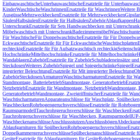
Einbauwaschtische
Unterbauwaschtische
Ersatzteile für Unterbauwasc
Kinder
Waschtische
Waschrinnen
Ersatzteile für Waschrinnen
Weitere 
Ausgüsse
Mehrzweckbecken
Ersatzteile für Mehrzweckbecken
Gipsfa
Säulen
Halbsäulen
Ersatzteile für Halbsäulen
Zubehör
Ablaufkappen
Ha
Unterschrank
Ersatzteile für Sets Handwaschbecken mit Unterschrank
Möbelwaschtisch mit Unterschrank
Badezimmermöbel
Waschtischunte
Für Waschtische
Für Doppelwaschtische
Ersatzteile für Für Doppelwa
Eckwaschtische
Ersatzteile für Für Eckwaschtische
Waschtischplatten
E
rechteckig
Ersatzteile für Für Aufsatzwaschtisch rechteckig
Seitenschr
Hochschränke
Mittelhochschränke
Ersatzteile für Mittelhochschränke
H
Wandablagen
Zubehör
Ersatzteile für Zubehör
Schubladeneinsätze un
Steckdosen
Weiteres Zubehör
Spiegel und Spiegelschränke
Spiegel
Ersa
integrierter Beleuchtung
Ersatzteile für Mit integrierter Beleuchtung
Oh
Zubehör
Steckdosen
Armaturen
Waschtischarmaturen
Ersatzteile für W
Standmontage, Batteriebetrieb
Standmontage, Generatorbetrieb
Ersatzt
Netzbetrieb
Ersatzteile für Wandmontage, Netzbetrieb
Wandmontage, Ba
Generatorbetrieb
Wandmontage, Zweigriffmischer
Ersatzteile für Wa
Waschtischarmaturen
Apparateanschlüsse für Waschplatz, Spülbecke
Waschbecken
Rohrbogengeruchsverschlüsse
Ersatzteile für Rohrboge
Raumsparmodell
Tauchrohrgeruchsverschlüsse für Waschbecken
Ersat
Tauchrohrgeruchsverschlüsse für Waschbecken, Raumsparmodell
UP-
Waschbeckenanschlüsse
Anschlussstutzen
Anschlussbögen
Abdeckung
Ablaufgarnituren für Spülbecken
Rohrbogengeruchsverschlüsse
Ersatz
Doppelkammergeruchsverschlüsse
Spülbeckenanschlüsse
Ersatzteile 
Geräte
Ersatzteile für Ablaufgarnituren für Geräte
Rohrbogengeruchsve