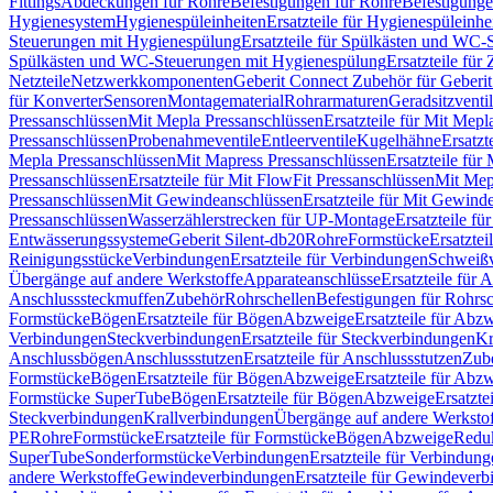
Fittings
Abdeckungen für Rohre
Befestigungen für Rohre
Befestigunge
Hygienesystem
Hygienespüleinheiten
Ersatzteile für Hygienespüleinhe
Steuerungen mit Hygienespülung
Ersatzteile für Spülkästen und WC
Spülkästen und WC-Steuerungen mit Hygienespülung
Ersatzteile fü
Netzteile
Netzwerkkomponenten
Geberit Connect Zubehör für Geberi
für Konverter
Sensoren
Montagematerial
Rohrarmaturen
Geradsitzventi
Pressanschlüssen
Mit Mepla Pressanschlüssen
Ersatzteile für Mit Mepl
Pressanschlüssen
Probenahmeventile
Entleerventile
Kugelhähne
Ersatzt
Mepla Pressanschlüssen
Mit Mapress Pressanschlüssen
Ersatzteile für
Pressanschlüssen
Ersatzteile für Mit FlowFit Pressanschlüssen
Mit Mep
Pressanschlüssen
Mit Gewindeanschlüssen
Ersatzteile für Mit Gewind
Pressanschlüssen
Wasserzählerstrecken für UP-Montage
Ersatzteile f
Entwässerungssysteme
Geberit Silent-db20
Rohre
Formstücke
Ersatztei
Reinigungsstücke
Verbindungen
Ersatzteile für Verbindungen
Schweiß
Übergänge auf andere Werkstoffe
Apparateanschlüsse
Ersatzteile für 
Anschlusssteckmuffen
Zubehör
Rohrschellen
Befestigungen für Rohrsc
Formstücke
Bögen
Ersatzteile für Bögen
Abzweige
Ersatzteile für Abz
Verbindungen
Steckverbindungen
Ersatzteile für Steckverbindungen
Kr
Anschlussbögen
Anschlussstutzen
Ersatzteile für Anschlussstutzen
Zub
Formstücke
Bögen
Ersatzteile für Bögen
Abzweige
Ersatzteile für Abz
Formstücke SuperTube
Bögen
Ersatzteile für Bögen
Abzweige
Ersatzte
Steckverbindungen
Krallverbindungen
Übergänge auf andere Werksto
PE
Rohre
Formstücke
Ersatzteile für Formstücke
Bögen
Abzweige
Redu
SuperTube
Sonderformstücke
Verbindungen
Ersatzteile für Verbindun
andere Werkstoffe
Gewindeverbindungen
Ersatzteile für Gewindever