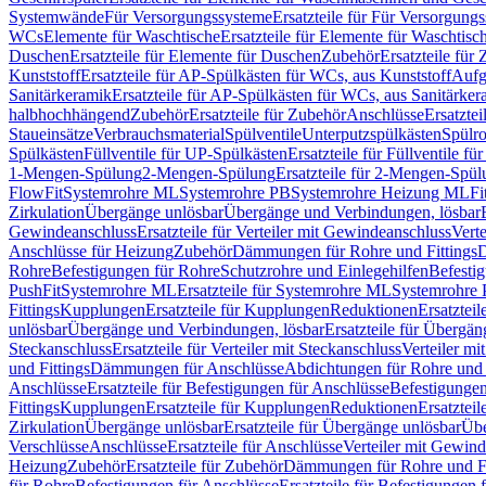
Systemwände
Für Versorgungssysteme
Ersatzteile für Für Versorgung
WCs
Elemente für Waschtische
Ersatzteile für Elemente für Waschtisc
Duschen
Ersatzteile für Elemente für Duschen
Zubehör
Ersatzteile für
Kunststoff
Ersatzteile für AP-Spülkästen für WCs, aus Kunststoff
Aufg
Sanitärkeramik
Ersatzteile für AP-Spülkästen für WCs, aus Sanitärker
halbhochhängend
Zubehör
Ersatzteile für Zubehör
Anschlüsse
Ersatztei
Staueinsätze
Verbrauchsmaterial
Spülventile
Unterputzspülkästen
Spülr
Spülkästen
Füllventile für UP-Spülkästen
Ersatzteile für Füllventile f
1-Mengen-Spülung
2-Mengen-Spülung
Ersatzteile für 2-Mengen-Spül
FlowFit
Systemrohre ML
Systemrohre PB
Systemrohre Heizung ML
Fi
Zirkulation
Übergänge unlösbar
Übergänge und Verbindungen, lösbar
Gewindeanschluss
Ersatzteile für Verteiler mit Gewindeanschluss
Verte
Anschlüsse für Heizung
Zubehör
Dämmungen für Rohre und Fittings
D
Rohre
Befestigungen für Rohre
Schutzrohre und Einlegehilfen
Befesti
PushFit
Systemrohre ML
Ersatzteile für Systemrohre ML
Systemrohre
Fittings
Kupplungen
Ersatzteile für Kupplungen
Reduktionen
Ersatztei
unlösbar
Übergänge und Verbindungen, lösbar
Ersatzteile für Übergä
Steckanschluss
Ersatzteile für Verteiler mit Steckanschluss
Verteiler m
und Fittings
Dämmungen für Anschlüsse
Abdichtungen für Rohre und 
Anschlüsse
Ersatzteile für Befestigungen für Anschlüsse
Befestigungen 
Fittings
Kupplungen
Ersatzteile für Kupplungen
Reduktionen
Ersatztei
Zirkulation
Übergänge unlösbar
Ersatzteile für Übergänge unlösbar
Übe
Verschlüsse
Anschlüsse
Ersatzteile für Anschlüsse
Verteiler mit Gewin
Heizung
Zubehör
Ersatzteile für Zubehör
Dämmungen für Rohre und Fi
für Rohre
Befestigungen für Anschlüsse
Ersatzteile für Befestigungen 