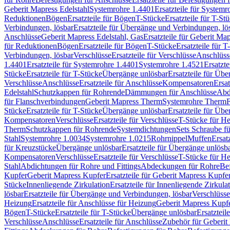
Geberit Mapress Edelstahl
Systemrohre 1.4401
Ersatzteile für System
Reduktionen
Bögen
Ersatzteile für Bögen
T-Stücke
Ersatzteile für T-St
Verbindungen, lösbar
Ersatzteile für Übergänge und Verbindungen, lö
Anschlüsse
Geberit Mapress Edelstahl, Gas
Ersatzteile für Geberit Ma
für Reduktionen
Bögen
Ersatzteile für Bögen
T-Stücke
Ersatzteile für T
Verbindungen, lösbar
Verschlüsse
Ersatzteile für Verschlüsse
Anschlüss
1.4401
Ersatzteile für Systemrohre 1.4401
Systemrohre 1.4521
Ersatzt
Stücke
Ersatzteile für T-Stücke
Übergänge unlösbar
Ersatzteile für Üb
Verschlüsse
Anschlüsse
Ersatzteile für Anschlüsse
Kompensatoren
Ersa
Edelstahl
Schutzkappen für Rohrende
Dämmungen für Anschlüsse
Abd
für Flanschverbindungen
Geberit Mapress Therm
Systemrohre Therm
F
Stücke
Ersatzteile für T-Stücke
Übergänge unlösbar
Ersatzteile für Üb
Kompensatoren
Verschlüsse
Ersatzteile für Verschlüsse
T-Stücke für H
Therm
Schutzkappen für Rohrende
Systemdichtungen
Sets Schraube f
Stahl
Systemrohre 1.0034
Systemrohre 1.0215
Rohrnippel
Muffen
Ersat
für Kreuzstücke
Übergänge unlösbar
Ersatzteile für Übergänge unlösb
Kompensatoren
Verschlüsse
Ersatzteile für Verschlüsse
T-Stücke für H
Stahl
Abdichtungen für Rohre und Fittings
Abdeckungen für Rohre
Be
Kupfer
Geberit Mapress Kupfer
Ersatzteile für Geberit Mapress Kupfe
Stücke
Innenliegende Zirkulation
Ersatzteile für Innenliegende Zirkula
lösbar
Ersatzteile für Übergänge und Verbindungen, lösbar
Verschlüsse
Heizung
Ersatzteile für Anschlüsse für Heizung
Geberit Mapress Kupfe
Bögen
T-Stücke
Ersatzteile für T-Stücke
Übergänge unlösbar
Ersatzteil
Verschlüsse
Anschlüsse
Ersatzteile für Anschlüsse
Zubehör für Geberit