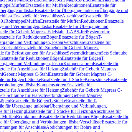
nippel
Muffen
Ersatzteile für Muffen
Reduktionen
Ersatzteile für
bergänge unlösbar
Ersatzteile für Übergänge unlösbar
Übergänge und
chlüsse
Ersatzteile für Verschlüsse
Anschlüsse
Ersatzteile für
401
Rohrnippel
Muffen
Ersatzteile für Muffen
Reduktionen
Ersatzteile
e und Verbindungen, lösbar
Ersatzteile für Übergänge und
zteile für Geberit Mapress Edelstahl, LABS-frei
Systemrohre
satzteile für Reduktionen
Bögen
Ersatzteile für Bögen
T-
bergänge und Verbindungen, lösbar
Verschlüsse
Ersatzteile für
 Edelstahl
Ersatzteile für Zubehör für Geberit Mapress
ile für Befestigungen für Anschlüsse
Systemdichtungen
Sets Schraube
Ersatzteile für Reduktionen
Bögen
Ersatzteile für Bögen
T-
bergänge und Verbindungen, lösbar
Kompensatoren
Ersatzteile für
zteile für Anschlüsse für Heizung
Zubehör für Geberit Mapress
hl
Geberit Mapress C-Stahl
Ersatzteile für Geberit Mapress C-
ile für Bögen
T-Stücke
Ersatzteile für T-Stücke
Kreuzstücke
Ersatzteile
Verbindungen, lösbar
Kompensatoren
Ersatzteile für
zteile für Anschlüsse für Heizung
Zubehör für Geberit Mapress C-
ets Schraube für Flanschverbindungen
Geberit Mapress
Bögen
Ersatzteile für Bögen
T-Stücke
Ersatzteile für T-
eile für Übergänge unlösbar
Übergänge und Verbindungen,
e für Heizung
Ersatzteile für T-Stücke für Heizung
Anschlüsse für
ür Muffen
Reduktionen
Ersatzteile für Reduktionen
Bögen
Ersatzteile für
ile für Übergänge und Verbindungen, lösbar
Verschlüsse
Ersatzteile für
mungen für Anschlüsse
Abdichtungen für Rohre und