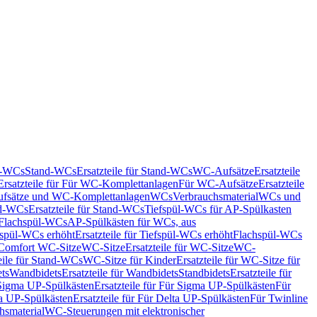
nd-WCs
Stand-WCs
Ersatzteile für Stand-WCs
WC-Aufsätze
Ersatzteile
Ersatzteile für Für WC-Komplettanlagen
Für WC-Aufsätze
Ersatzteile
fsätze und WC-Komplettanlagen
WCs
Verbrauchsmaterial
WCs und
d-WCs
Ersatzteile für Stand-WCs
Tiefspül-WCs für AP-Spülkasten
r Flachspül-WCs
AP-Spülkästen für WCs, aus
fspül-WCs erhöht
Ersatzteile für Tiefspül-WCs erhöht
Flachspül-WCs
r Comfort WC-Sitze
WC-Sitze
Ersatzteile für WC-Sitze
WC-
eile für Stand-WCs
WC-Sitze für Kinder
Ersatzteile für WC-Sitze für
ts
Wandbidets
Ersatzteile für Wandbidets
Standbidets
Ersatzteile für
Sigma UP-Spülkästen
Ersatzteile für Für Sigma UP-Spülkästen
Für
a UP-Spülkästen
Ersatzteile für Für Delta UP-Spülkästen
Für Twinline
hsmaterial
WC-Steuerungen mit elektronischer