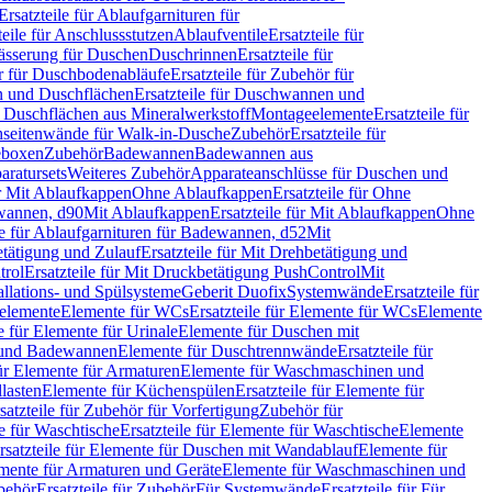
Ersatzteile für Ablaufgarnituren für
teile für Anschlussstutzen
Ablaufventile
Ersatzteile für
wässerung für Duschen
Duschrinnen
Ersatzteile für
 für Duschbodenabläufe
Ersatzteile für Zubehör für
 und Duschflächen
Ersatzteile für Duschwannen und
ür Duschflächen aus Mineralwerkstoff
Montageelemente
Ersatzteile für
chseitenwände für Walk-in-Dusche
Zubehör
Ersatzteile für
geboxen
Zubehör
Badewannen
Badewannen aus
aratursets
Weiteres Zubehör
Apparateanschlüsse für Duschen und
ür Mit Ablaufkappen
Ohne Ablaufkappen
Ersatzteile für Ohne
hwannen, d90
Mit Ablaufkappen
Ersatzteile für Mit Ablaufkappen
Ohne
le für Ablaufgarnituren für Badewannen, d52
Mit
tätigung und Zulauf
Ersatzteile für Mit Drehbetätigung und
trol
Ersatzteile für Mit Druckbetätigung PushControl
Mit
allations- und Spülsysteme
Geberit Duofix
Systemwände
Ersatzteile für
eelemente
Elemente für WCs
Ersatzteile für Elemente für WCs
Elemente
le für Elemente für Urinale
Elemente für Duschen mit
- und Badewannen
Elemente für Duschtrennwände
Ersatzteile für
für Elemente für Armaturen
Elemente für Waschmaschinen und
llasten
Elemente für Küchenspülen
Ersatzteile für Elemente für
satzteile für Zubehör für Vorfertigung
Zubehör für
e für Waschtische
Ersatzteile für Elemente für Waschtische
Elemente
rsatzteile für Elemente für Duschen mit Wandablauf
Elemente für
lemente für Armaturen und Geräte
Elemente für Waschmaschinen und
behör
Ersatzteile für Zubehör
Für Systemwände
Ersatzteile für Für