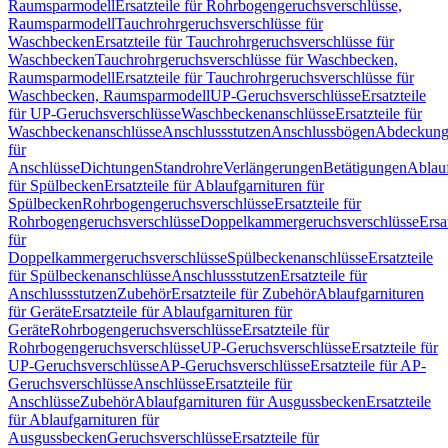
Raumsparmodell
Ersatzteile für Rohrbogengeruchsverschlüsse,
Raumsparmodell
Tauchrohrgeruchsverschlüsse für
Waschbecken
Ersatzteile für Tauchrohrgeruchsverschlüsse für
Waschbecken
Tauchrohrgeruchsverschlüsse für Waschbecken,
Raumsparmodell
Ersatzteile für Tauchrohrgeruchsverschlüsse für
Waschbecken, Raumsparmodell
UP-Geruchsverschlüsse
Ersatzteile
für UP-Geruchsverschlüsse
Waschbeckenanschlüsse
Ersatzteile für
Waschbeckenanschlüsse
Anschlussstutzen
Anschlussbögen
Abdeckung
für
Anschlüsse
Dichtungen
Standrohre
Verlängerungen
Betätigungen
Ablauf
für Spülbecken
Ersatzteile für Ablaufgarnituren für
Spülbecken
Rohrbogengeruchsverschlüsse
Ersatzteile für
Rohrbogengeruchsverschlüsse
Doppelkammergeruchsverschlüsse
Ersa
für
Doppelkammergeruchsverschlüsse
Spülbeckenanschlüsse
Ersatzteile
für Spülbeckenanschlüsse
Anschlussstutzen
Ersatzteile für
Anschlussstutzen
Zubehör
Ersatzteile für Zubehör
Ablaufgarnituren
für Geräte
Ersatzteile für Ablaufgarnituren für
Geräte
Rohrbogengeruchsverschlüsse
Ersatzteile für
Rohrbogengeruchsverschlüsse
UP-Geruchsverschlüsse
Ersatzteile für
UP-Geruchsverschlüsse
AP-Geruchsverschlüsse
Ersatzteile für AP-
Geruchsverschlüsse
Anschlüsse
Ersatzteile für
Anschlüsse
Zubehör
Ablaufgarnituren für Ausgussbecken
Ersatzteile
für Ablaufgarnituren für
Ausgussbecken
Geruchsverschlüsse
Ersatzteile für