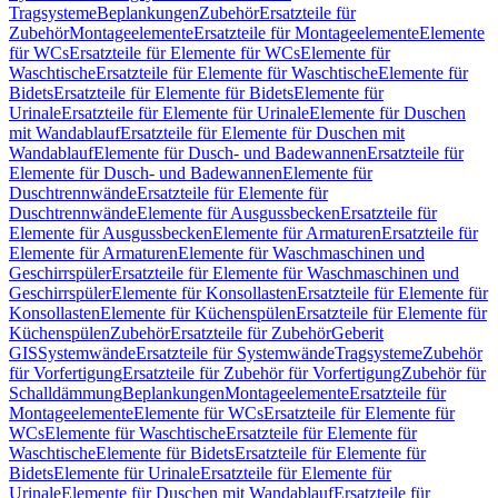
Tragsysteme
Beplankungen
Zubehör
Ersatzteile für
Zubehör
Montageelemente
Ersatzteile für Montageelemente
Elemente
für WCs
Ersatzteile für Elemente für WCs
Elemente für
Waschtische
Ersatzteile für Elemente für Waschtische
Elemente für
Bidets
Ersatzteile für Elemente für Bidets
Elemente für
Urinale
Ersatzteile für Elemente für Urinale
Elemente für Duschen
mit Wandablauf
Ersatzteile für Elemente für Duschen mit
Wandablauf
Elemente für Dusch- und Badewannen
Ersatzteile für
Elemente für Dusch- und Badewannen
Elemente für
Duschtrennwände
Ersatzteile für Elemente für
Duschtrennwände
Elemente für Ausgussbecken
Ersatzteile für
Elemente für Ausgussbecken
Elemente für Armaturen
Ersatzteile für
Elemente für Armaturen
Elemente für Waschmaschinen und
Geschirrspüler
Ersatzteile für Elemente für Waschmaschinen und
Geschirrspüler
Elemente für Konsollasten
Ersatzteile für Elemente für
Konsollasten
Elemente für Küchenspülen
Ersatzteile für Elemente für
Küchenspülen
Zubehör
Ersatzteile für Zubehör
Geberit
GIS
Systemwände
Ersatzteile für Systemwände
Tragsysteme
Zubehör
für Vorfertigung
Ersatzteile für Zubehör für Vorfertigung
Zubehör für
Schalldämmung
Beplankungen
Montageelemente
Ersatzteile für
Montageelemente
Elemente für WCs
Ersatzteile für Elemente für
WCs
Elemente für Waschtische
Ersatzteile für Elemente für
Waschtische
Elemente für Bidets
Ersatzteile für Elemente für
Bidets
Elemente für Urinale
Ersatzteile für Elemente für
Urinale
Elemente für Duschen mit Wandablauf
Ersatzteile für