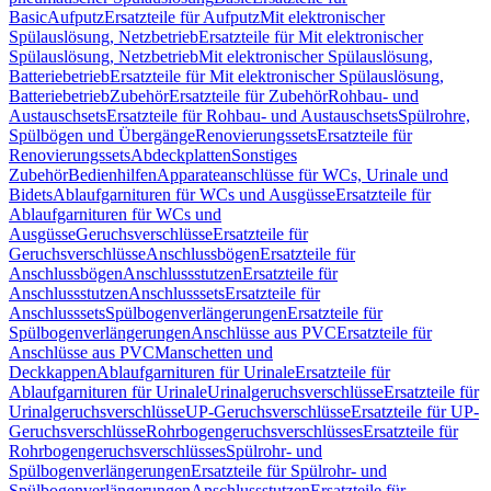
Basic
Aufputz
Ersatzteile für Aufputz
Mit elektronischer
Spülauslösung, Netzbetrieb
Ersatzteile für Mit elektronischer
Spülauslösung, Netzbetrieb
Mit elektronischer Spülauslösung,
Batteriebetrieb
Ersatzteile für Mit elektronischer Spülauslösung,
Batteriebetrieb
Zubehör
Ersatzteile für Zubehör
Rohbau- und
Austauschsets
Ersatzteile für Rohbau- und Austauschsets
Spülrohre,
Spülbögen und Übergänge
Renovierungssets
Ersatzteile für
Renovierungssets
Abdeckplatten
Sonstiges
Zubehör
Bedienhilfen
Apparateanschlüsse für WCs, Urinale und
Bidets
Ablaufgarnituren für WCs und Ausgüsse
Ersatzteile für
Ablaufgarnituren für WCs und
Ausgüsse
Geruchsverschlüsse
Ersatzteile für
Geruchsverschlüsse
Anschlussbögen
Ersatzteile für
Anschlussbögen
Anschlussstutzen
Ersatzteile für
Anschlussstutzen
Anschlusssets
Ersatzteile für
Anschlusssets
Spülbogenverlängerungen
Ersatzteile für
Spülbogenverlängerungen
Anschlüsse aus PVC
Ersatzteile für
Anschlüsse aus PVC
Manschetten und
Deckkappen
Ablaufgarnituren für Urinale
Ersatzteile für
Ablaufgarnituren für Urinale
Urinalgeruchsverschlüsse
Ersatzteile für
Urinalgeruchsverschlüsse
UP-Geruchsverschlüsse
Ersatzteile für UP-
Geruchsverschlüsse
Rohrbogengeruchsverschlüsses
Ersatzteile für
Rohrbogengeruchsverschlüsses
Spülrohr- und
Spülbogenverlängerungen
Ersatzteile für Spülrohr- und
Spülbogenverlängerungen
Anschlussstutzen
Ersatzteile für