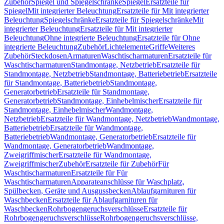
Zubehör
Spiegel und Spiegelschränke
Spiegel
Ersatzteile für
Spiegel
Mit integrierter Beleuchtung
Ersatzteile für Mit integrierter
Beleuchtung
Spiegelschränke
Ersatzteile für Spiegelschränke
Mit
integrierter Beleuchtung
Ersatzteile für Mit integrierter
Beleuchtung
Ohne integrierte Beleuchtung
Ersatzteile für Ohne
integrierte Beleuchtung
Zubehör
Lichtelemente
Griffe
Weiteres
Zubehör
Steckdosen
Armaturen
Waschtischarmaturen
Ersatzteile für
Waschtischarmaturen
Standmontage, Netzbetrieb
Ersatzteile für
Standmontage, Netzbetrieb
Standmontage, Batteriebetrieb
Ersatzteile
für Standmontage, Batteriebetrieb
Standmontage,
Generatorbetrieb
Ersatzteile für Standmontage,
Generatorbetrieb
Standmontage, Einhebelmischer
Ersatzteile für
Standmontage, Einhebelmischer
Wandmontage,
Netzbetrieb
Ersatzteile für Wandmontage, Netzbetrieb
Wandmontage,
Batteriebetrieb
Ersatzteile für Wandmontage,
Batteriebetrieb
Wandmontage, Generatorbetrieb
Ersatzteile für
Wandmontage, Generatorbetrieb
Wandmontage,
Zweigriffmischer
Ersatzteile für Wandmontage,
Zweigriffmischer
Zubehör
Ersatzteile für Zubehör
Für
Waschtischarmaturen
Ersatzteile für Für
Waschtischarmaturen
Apparateanschlüsse für Waschplatz,
Spülbecken, Geräte und Ausgussbecken
Ablaufgarnituren für
Waschbecken
Ersatzteile für Ablaufgarnituren für
Waschbecken
Rohrbogengeruchsverschlüsse
Ersatzteile für
Rohrbogengeruchsverschlüsse
Rohrbogengeruchsverschlüsse,