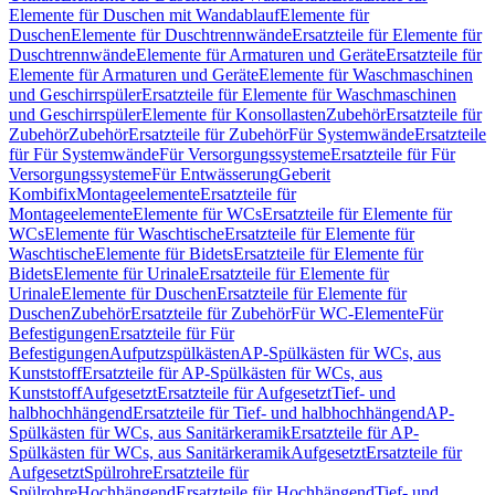
Elemente für Duschen mit Wandablauf
Elemente für
Duschen
Elemente für Duschtrennwände
Ersatzteile für Elemente für
Duschtrennwände
Elemente für Armaturen und Geräte
Ersatzteile für
Elemente für Armaturen und Geräte
Elemente für Waschmaschinen
und Geschirrspüler
Ersatzteile für Elemente für Waschmaschinen
und Geschirrspüler
Elemente für Konsollasten
Zubehör
Ersatzteile für
Zubehör
Zubehör
Ersatzteile für Zubehör
Für Systemwände
Ersatzteile
für Für Systemwände
Für Versorgungssysteme
Ersatzteile für Für
Versorgungssysteme
Für Entwässerung
Geberit
Kombifix
Montageelemente
Ersatzteile für
Montageelemente
Elemente für WCs
Ersatzteile für Elemente für
WCs
Elemente für Waschtische
Ersatzteile für Elemente für
Waschtische
Elemente für Bidets
Ersatzteile für Elemente für
Bidets
Elemente für Urinale
Ersatzteile für Elemente für
Urinale
Elemente für Duschen
Ersatzteile für Elemente für
Duschen
Zubehör
Ersatzteile für Zubehör
Für WC-Elemente
Für
Befestigungen
Ersatzteile für Für
Befestigungen
Aufputzspülkästen
AP-Spülkästen für WCs, aus
Kunststoff
Ersatzteile für AP-Spülkästen für WCs, aus
Kunststoff
Aufgesetzt
Ersatzteile für Aufgesetzt
Tief- und
halbhochhängend
Ersatzteile für Tief- und halbhochhängend
AP-
Spülkästen für WCs, aus Sanitärkeramik
Ersatzteile für AP-
Spülkästen für WCs, aus Sanitärkeramik
Aufgesetzt
Ersatzteile für
Aufgesetzt
Spülrohre
Ersatzteile für
Spülrohre
Hochhängend
Ersatzteile für Hochhängend
Tief- und