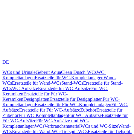
DE
WCs und Urinale
Geberit AquaClean Dusch-WCs
WC-
Komplettanlagen
Ersatzteile für WC-Komplettanlagen
Wand-
WCs
Ersatzteile für Wand-WCs
Stand-WCs
Ersatzteile für Stand-
WCs
WC-Aufsätze
Ersatzteile für WC-Aufsätze
Für WC-
Keramiken
Ersatzteile für Für WC-
Keramiken
Designplatten
Ersatzteile für Designplatten
Für WC-
Komplettanlagen
Ersatzteile für Für WC-Komplettanlagen
Für WC-
Aufsätze
Ersatzteile für Für WC-Aufsätze
Zubehör
Ersatzteile für
Zubehör
Für WC-Komplettanlagen
Für WC-Aufsätze
Ersatzteile für
Für WC-Aufsätze
Für WC-Aufsätze und WC-
Komplettanlagen
WCs
Verbrauchsmaterial
WCs und WC-Sitze
Wand-
WCs
Ersatzteile für Wand-WCs
Tiefspül-WCs
Ersatzteile für Tiefspül-