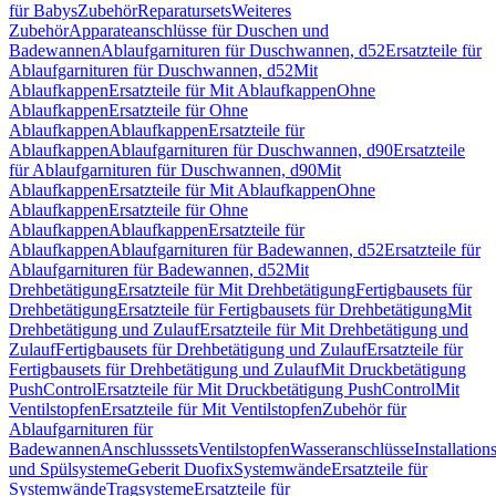
für Babys
Zubehör
Reparatursets
Weiteres
Zubehör
Apparateanschlüsse für Duschen und
Badewannen
Ablaufgarnituren für Duschwannen, d52
Ersatzteile für
Ablaufgarnituren für Duschwannen, d52
Mit
Ablaufkappen
Ersatzteile für Mit Ablaufkappen
Ohne
Ablaufkappen
Ersatzteile für Ohne
Ablaufkappen
Ablaufkappen
Ersatzteile für
Ablaufkappen
Ablaufgarnituren für Duschwannen, d90
Ersatzteile
für Ablaufgarnituren für Duschwannen, d90
Mit
Ablaufkappen
Ersatzteile für Mit Ablaufkappen
Ohne
Ablaufkappen
Ersatzteile für Ohne
Ablaufkappen
Ablaufkappen
Ersatzteile für
Ablaufkappen
Ablaufgarnituren für Badewannen, d52
Ersatzteile für
Ablaufgarnituren für Badewannen, d52
Mit
Drehbetätigung
Ersatzteile für Mit Drehbetätigung
Fertigbausets für
Drehbetätigung
Ersatzteile für Fertigbausets für Drehbetätigung
Mit
Drehbetätigung und Zulauf
Ersatzteile für Mit Drehbetätigung und
Zulauf
Fertigbausets für Drehbetätigung und Zulauf
Ersatzteile für
Fertigbausets für Drehbetätigung und Zulauf
Mit Druckbetätigung
PushControl
Ersatzteile für Mit Druckbetätigung PushControl
Mit
Ventilstopfen
Ersatzteile für Mit Ventilstopfen
Zubehör für
Ablaufgarnituren für
Badewannen
Anschlusssets
Ventilstopfen
Wasseranschlüsse
Installation
und Spülsysteme
Geberit Duofix
Systemwände
Ersatzteile für
Systemwände
Tragsysteme
Ersatzteile für