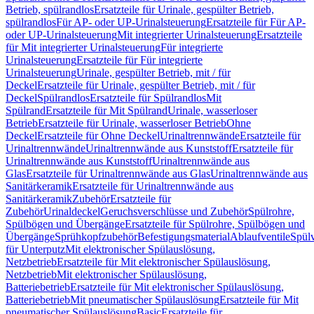
Betrieb, spülrandlos
Ersatzteile für Urinale, gespülter Betrieb,
spülrandlos
Für AP- oder UP-Urinalsteuerung
Ersatzteile für Für AP-
oder UP-Urinalsteuerung
Mit integrierter Urinalsteuerung
Ersatzteile
für Mit integrierter Urinalsteuerung
Für integrierte
Urinalsteuerung
Ersatzteile für Für integrierte
Urinalsteuerung
Urinale, gespülter Betrieb, mit / für
Deckel
Ersatzteile für Urinale, gespülter Betrieb, mit / für
Deckel
Spülrandlos
Ersatzteile für Spülrandlos
Mit
Spülrand
Ersatzteile für Mit Spülrand
Urinale, wasserloser
Betrieb
Ersatzteile für Urinale, wasserloser Betrieb
Ohne
Deckel
Ersatzteile für Ohne Deckel
Urinaltrennwände
Ersatzteile für
Urinaltrennwände
Urinaltrennwände aus Kunststoff
Ersatzteile für
Urinaltrennwände aus Kunststoff
Urinaltrennwände aus
Glas
Ersatzteile für Urinaltrennwände aus Glas
Urinaltrennwände aus
Sanitärkeramik
Ersatzteile für Urinaltrennwände aus
Sanitärkeramik
Zubehör
Ersatzteile für
Zubehör
Urinaldeckel
Geruchsverschlüsse und Zubehör
Spülrohre,
Spülbögen und Übergänge
Ersatzteile für Spülrohre, Spülbögen und
Übergänge
Sprühkopfzubehör
Befestigungsmaterial
Ablaufventile
Spülv
für Unterputz
Mit elektronischer Spülauslösung,
Netzbetrieb
Ersatzteile für Mit elektronischer Spülauslösung,
Netzbetrieb
Mit elektronischer Spülauslösung,
Batteriebetrieb
Ersatzteile für Mit elektronischer Spülauslösung,
Batteriebetrieb
Mit pneumatischer Spülauslösung
Ersatzteile für Mit
pneumatischer Spülauslösung
Basic
Ersatzteile für