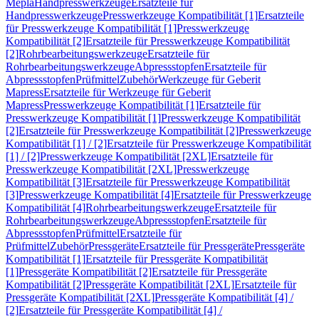
Mepla
Handpresswerkzeuge
Ersatzteile für
Handpresswerkzeuge
Presswerkzeuge Kompatibilität [1]
Ersatzteile
für Presswerkzeuge Kompatibilität [1]
Presswerkzeuge
Kompatibilität [2]
Ersatzteile für Presswerkzeuge Kompatibilität
[2]
Rohrbearbeitungswerkzeuge
Ersatzteile für
Rohrbearbeitungswerkzeuge
Abpressstopfen
Ersatzteile für
Abpressstopfen
Prüfmittel
Zubehör
Werkzeuge für Geberit
Mapress
Ersatzteile für Werkzeuge für Geberit
Mapress
Presswerkzeuge Kompatibilität [1]
Ersatzteile für
Presswerkzeuge Kompatibilität [1]
Presswerkzeuge Kompatibilität
[2]
Ersatzteile für Presswerkzeuge Kompatibilität [2]
Presswerkzeuge
Kompatibilität [1] / [2]
Ersatzteile für Presswerkzeuge Kompatibilität
[1] / [2]
Presswerkzeuge Kompatibilität [2XL]
Ersatzteile für
Presswerkzeuge Kompatibilität [2XL]
Presswerkzeuge
Kompatibilität [3]
Ersatzteile für Presswerkzeuge Kompatibilität
[3]
Presswerkzeuge Kompatibilität [4]
Ersatzteile für Presswerkzeuge
Kompatibilität [4]
Rohrbearbeitungswerkzeuge
Ersatzteile für
Rohrbearbeitungswerkzeuge
Abpressstopfen
Ersatzteile für
Abpressstopfen
Prüfmittel
Ersatzteile für
Prüfmittel
Zubehör
Pressgeräte
Ersatzteile für Pressgeräte
Pressgeräte
Kompatibilität [1]
Ersatzteile für Pressgeräte Kompatibilität
[1]
Pressgeräte Kompatibilität [2]
Ersatzteile für Pressgeräte
Kompatibilität [2]
Pressgeräte Kompatibilität [2XL]
Ersatzteile für
Pressgeräte Kompatibilität [2XL]
Pressgeräte Kompatibilität [4] /
[2]
Ersatzteile für Pressgeräte Kompatibilität [4] /