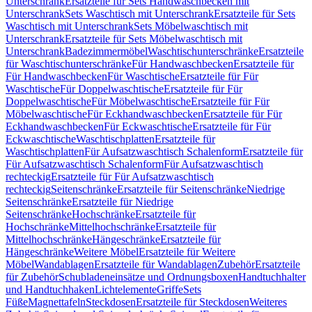
Unterschrank
Ersatzteile für Sets Handwaschbecken mit
Unterschrank
Sets Waschtisch mit Unterschrank
Ersatzteile für Sets
Waschtisch mit Unterschrank
Sets Möbelwaschtisch mit
Unterschrank
Ersatzteile für Sets Möbelwaschtisch mit
Unterschrank
Badezimmermöbel
Waschtischunterschränke
Ersatzteile
für Waschtischunterschränke
Für Handwaschbecken
Ersatzteile für
Für Handwaschbecken
Für Waschtische
Ersatzteile für Für
Waschtische
Für Doppelwaschtische
Ersatzteile für Für
Doppelwaschtische
Für Möbelwaschtische
Ersatzteile für Für
Möbelwaschtische
Für Eckhandwaschbecken
Ersatzteile für Für
Eckhandwaschbecken
Für Eckwaschtische
Ersatzteile für Für
Eckwaschtische
Waschtischplatten
Ersatzteile für
Waschtischplatten
Für Aufsatzwaschtisch Schalenform
Ersatzteile für
Für Aufsatzwaschtisch Schalenform
Für Aufsatzwaschtisch
rechteckig
Ersatzteile für Für Aufsatzwaschtisch
rechteckig
Seitenschränke
Ersatzteile für Seitenschränke
Niedrige
Seitenschränke
Ersatzteile für Niedrige
Seitenschränke
Hochschränke
Ersatzteile für
Hochschränke
Mittelhochschränke
Ersatzteile für
Mittelhochschränke
Hängeschränke
Ersatzteile für
Hängeschränke
Weitere Möbel
Ersatzteile für Weitere
Möbel
Wandablagen
Ersatzteile für Wandablagen
Zubehör
Ersatzteile
für Zubehör
Schubladeneinsätze und Ordnungsboxen
Handtuchhalter
und Handtuchhaken
Lichtelemente
Griffe
Sets
Füße
Magnettafeln
Steckdosen
Ersatzteile für Steckdosen
Weiteres