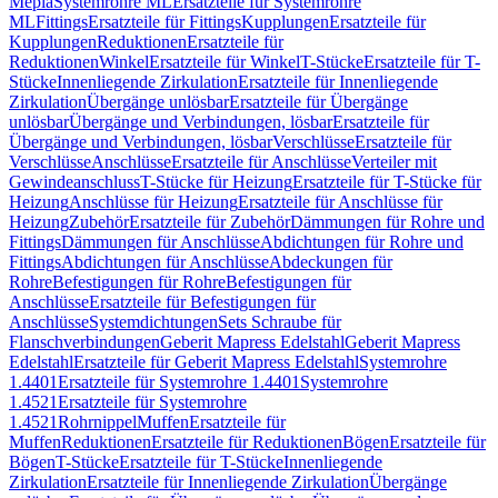
Mepla
Systemrohre ML
Ersatzteile für Systemrohre
ML
Fittings
Ersatzteile für Fittings
Kupplungen
Ersatzteile für
Kupplungen
Reduktionen
Ersatzteile für
Reduktionen
Winkel
Ersatzteile für Winkel
T-Stücke
Ersatzteile für T-
Stücke
Innenliegende Zirkulation
Ersatzteile für Innenliegende
Zirkulation
Übergänge unlösbar
Ersatzteile für Übergänge
unlösbar
Übergänge und Verbindungen, lösbar
Ersatzteile für
Übergänge und Verbindungen, lösbar
Verschlüsse
Ersatzteile für
Verschlüsse
Anschlüsse
Ersatzteile für Anschlüsse
Verteiler mit
Gewindeanschluss
T-Stücke für Heizung
Ersatzteile für T-Stücke für
Heizung
Anschlüsse für Heizung
Ersatzteile für Anschlüsse für
Heizung
Zubehör
Ersatzteile für Zubehör
Dämmungen für Rohre und
Fittings
Dämmungen für Anschlüsse
Abdichtungen für Rohre und
Fittings
Abdichtungen für Anschlüsse
Abdeckungen für
Rohre
Befestigungen für Rohre
Befestigungen für
Anschlüsse
Ersatzteile für Befestigungen für
Anschlüsse
Systemdichtungen
Sets Schraube für
Flanschverbindungen
Geberit Mapress Edelstahl
Geberit Mapress
Edelstahl
Ersatzteile für Geberit Mapress Edelstahl
Systemrohre
1.4401
Ersatzteile für Systemrohre 1.4401
Systemrohre
1.4521
Ersatzteile für Systemrohre
1.4521
Rohrnippel
Muffen
Ersatzteile für
Muffen
Reduktionen
Ersatzteile für Reduktionen
Bögen
Ersatzteile für
Bögen
T-Stücke
Ersatzteile für T-Stücke
Innenliegende
Zirkulation
Ersatzteile für Innenliegende Zirkulation
Übergänge