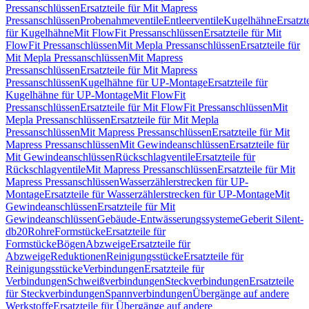
Pressanschlüssen
Ersatzteile für Mit Mapress
Pressanschlüssen
Probenahmeventile
Entleerventile
Kugelhähne
Ersatzt
für Kugelhähne
Mit FlowFit Pressanschlüssen
Ersatzteile für Mit
FlowFit Pressanschlüssen
Mit Mepla Pressanschlüssen
Ersatzteile für
Mit Mepla Pressanschlüssen
Mit Mapress
Pressanschlüssen
Ersatzteile für Mit Mapress
Pressanschlüssen
Kugelhähne für UP-Montage
Ersatzteile für
Kugelhähne für UP-Montage
Mit FlowFit
Pressanschlüssen
Ersatzteile für Mit FlowFit Pressanschlüssen
Mit
Mepla Pressanschlüssen
Ersatzteile für Mit Mepla
Pressanschlüssen
Mit Mapress Pressanschlüssen
Ersatzteile für Mit
Mapress Pressanschlüssen
Mit Gewindeanschlüssen
Ersatzteile für
Mit Gewindeanschlüssen
Rückschlagventile
Ersatzteile für
Rückschlagventile
Mit Mapress Pressanschlüssen
Ersatzteile für Mit
Mapress Pressanschlüssen
Wasserzählerstrecken für UP-
Montage
Ersatzteile für Wasserzählerstrecken für UP-Montage
Mit
Gewindeanschlüssen
Ersatzteile für Mit
Gewindeanschlüssen
Gebäude-Entwässerungssysteme
Geberit Silent-
db20
Rohre
Formstücke
Ersatzteile für
Formstücke
Bögen
Abzweige
Ersatzteile für
Abzweige
Reduktionen
Reinigungsstücke
Ersatzteile für
Reinigungsstücke
Verbindungen
Ersatzteile für
Verbindungen
Schweißverbindungen
Steckverbindungen
Ersatzteile
für Steckverbindungen
Spannverbindungen
Übergänge auf andere
Werkstoffe
Ersatzteile für Übergänge auf andere