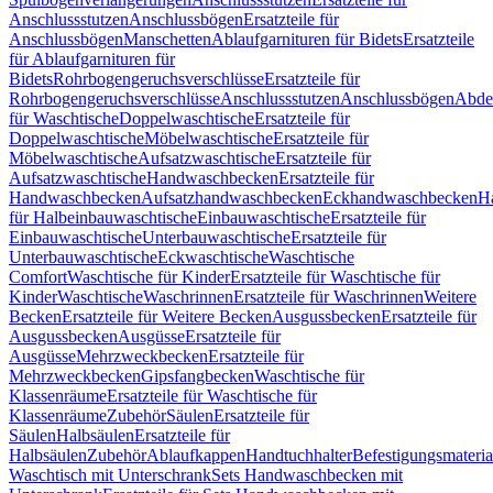
Anschlussstutzen
Anschlussbögen
Ersatzteile für
Anschlussbögen
Manschetten
Ablaufgarnituren für Bidets
Ersatzteile
für Ablaufgarnituren für
Bidets
Rohrbogengeruchsverschlüsse
Ersatzteile für
Rohrbogengeruchsverschlüsse
Anschlussstutzen
Anschlussbögen
Abde
für Waschtische
Doppelwaschtische
Ersatzteile für
Doppelwaschtische
Möbelwaschtische
Ersatzteile für
Möbelwaschtische
Aufsatzwaschtische
Ersatzteile für
Aufsatzwaschtische
Handwaschbecken
Ersatzteile für
Handwaschbecken
Aufsatzhandwaschbecken
Eckhandwaschbecken
H
für Halbeinbauwaschtische
Einbauwaschtische
Ersatzteile für
Einbauwaschtische
Unterbauwaschtische
Ersatzteile für
Unterbauwaschtische
Eckwaschtische
Waschtische
Comfort
Waschtische für Kinder
Ersatzteile für Waschtische für
Kinder
Waschtische
Waschrinnen
Ersatzteile für Waschrinnen
Weitere
Becken
Ersatzteile für Weitere Becken
Ausgussbecken
Ersatzteile für
Ausgussbecken
Ausgüsse
Ersatzteile für
Ausgüsse
Mehrzweckbecken
Ersatzteile für
Mehrzweckbecken
Gipsfangbecken
Waschtische für
Klassenräume
Ersatzteile für Waschtische für
Klassenräume
Zubehör
Säulen
Ersatzteile für
Säulen
Halbsäulen
Ersatzteile für
Halbsäulen
Zubehör
Ablaufkappen
Handtuchhalter
Befestigungsmateria
Waschtisch mit Unterschrank
Sets Handwaschbecken mit