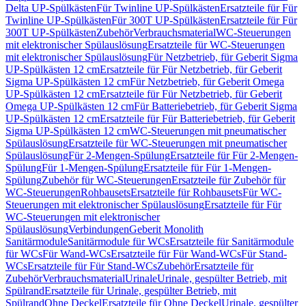
Delta UP-Spülkästen
Für Twinline UP-Spülkästen
Ersatzteile für Für
Twinline UP-Spülkästen
Für 300T UP-Spülkästen
Ersatzteile für Für
300T UP-Spülkästen
Zubehör
Verbrauchsmaterial
WC-Steuerungen
mit elektronischer Spülauslösung
Ersatzteile für WC-Steuerungen
mit elektronischer Spülauslösung
Für Netzbetrieb, für Geberit Sigma
UP-Spülkästen 12 cm
Ersatzteile für Für Netzbetrieb, für Geberit
Sigma UP-Spülkästen 12 cm
Für Netzbetrieb, für Geberit Omega
UP-Spülkästen 12 cm
Ersatzteile für Für Netzbetrieb, für Geberit
Omega UP-Spülkästen 12 cm
Für Batteriebetrieb, für Geberit Sigma
UP-Spülkästen 12 cm
Ersatzteile für Für Batteriebetrieb, für Geberit
Sigma UP-Spülkästen 12 cm
WC-Steuerungen mit pneumatischer
Spülauslösung
Ersatzteile für WC-Steuerungen mit pneumatischer
Spülauslösung
Für 2-Mengen-Spülung
Ersatzteile für Für 2-Mengen-
Spülung
Für 1-Mengen-Spülung
Ersatzteile für Für 1-Mengen-
Spülung
Zubehör für WC-Steuerungen
Ersatzteile für Zubehör für
WC-Steuerungen
Rohbausets
Ersatzteile für Rohbausets
Für WC-
Steuerungen mit elektronischer Spülauslösung
Ersatzteile für Für
WC-Steuerungen mit elektronischer
Spülauslösung
Verbindungen
Geberit Monolith
Sanitärmodule
Sanitärmodule für WCs
Ersatzteile für Sanitärmodule
für WCs
Für Wand-WCs
Ersatzteile für Für Wand-WCs
Für Stand-
WCs
Ersatzteile für Für Stand-WCs
Zubehör
Ersatzteile für
Zubehör
Verbrauchsmaterial
Urinale
Urinale, gespülter Betrieb, mit
Spülrand
Ersatzteile für Urinale, gespülter Betrieb, mit
Spülrand
Ohne Deckel
Ersatzteile für Ohne Deckel
Urinale, gespülter