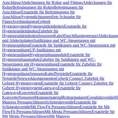
Anschlüsse
Abdichtungen für Rohre und Fittings
Abdeckungen für
Rohre
Befestigungen für Rohre
Befestigungen für
Anschlüsse
Ersatzteile für Befestigungen für
Anschlüsse
Systemdichtungen
Sets Schraube für
Flanschverbindungen
Geberit
Hygienesystem
Hygienespüleinheiten
Ersatzteile für
Hygienespüleinheiten
Zubehör für
Hygienespüleinheiten
Sensoren
Kabel
Durchflussbegrenzer
Abdeckung
und Abdeckplatten
Spülkästen und WC-Steuerungen mit
Hygienespülung
Ersatzteile für Spülkästen und WC-Steuerungen mit
Hygienespülung
UP-Spülkästen mit
Hygienespülung
Hygieneeinbaumodule
Ersatzteile für
Hygieneeinbaumodule
Zubehör für Spülkästen und WC-
Steuerungen mit Hygienespülung
Ersatzteile für Zubehör für
Spülkästen und WC-Steuerungen mit
Hygienespülung
Sensoren
Kabel
Netzteile
Ersatzteile für
Netzteile
Netzwerkkomponenten
Geberit Connect Zubehör für
Geberit Hygienesystem
Ersatzteile für Geberit Connect Zubehör für
Geberit Hygienesystem
Gateways
Ersatzteile für
Gateways
Konverter
Ersatzteile für
Konverter
Sensoren
Montagematerial
Rohrarmaturen
Geradsitzventile
Mi
Mapress Pressanschlüssen
Schrägsitzventile
Ersatzteile für
Schrägsitzventile
Mit FlowFit Pressanschlüssen
Ersatzteile für Mit
FlowFit Pressanschlüssen
Mit Mepla Pressanschlüssen
Ersatzteile für
Mit Mepla Pressanschlüssen
Mit Mapress