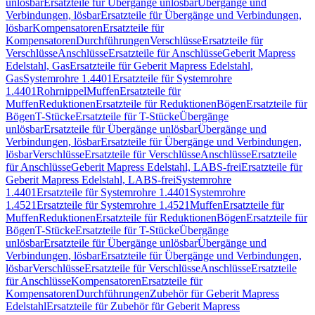
unlösbar
Ersatzteile für Übergänge unlösbar
Übergänge und
Verbindungen, lösbar
Ersatzteile für Übergänge und Verbindungen,
lösbar
Kompensatoren
Ersatzteile für
Kompensatoren
Durchführungen
Verschlüsse
Ersatzteile für
Verschlüsse
Anschlüsse
Ersatzteile für Anschlüsse
Geberit Mapress
Edelstahl, Gas
Ersatzteile für Geberit Mapress Edelstahl,
Gas
Systemrohre 1.4401
Ersatzteile für Systemrohre
1.4401
Rohrnippel
Muffen
Ersatzteile für
Muffen
Reduktionen
Ersatzteile für Reduktionen
Bögen
Ersatzteile für
Bögen
T-Stücke
Ersatzteile für T-Stücke
Übergänge
unlösbar
Ersatzteile für Übergänge unlösbar
Übergänge und
Verbindungen, lösbar
Ersatzteile für Übergänge und Verbindungen,
lösbar
Verschlüsse
Ersatzteile für Verschlüsse
Anschlüsse
Ersatzteile
für Anschlüsse
Geberit Mapress Edelstahl, LABS-frei
Ersatzteile für
Geberit Mapress Edelstahl, LABS-frei
Systemrohre
1.4401
Ersatzteile für Systemrohre 1.4401
Systemrohre
1.4521
Ersatzteile für Systemrohre 1.4521
Muffen
Ersatzteile für
Muffen
Reduktionen
Ersatzteile für Reduktionen
Bögen
Ersatzteile für
Bögen
T-Stücke
Ersatzteile für T-Stücke
Übergänge
unlösbar
Ersatzteile für Übergänge unlösbar
Übergänge und
Verbindungen, lösbar
Ersatzteile für Übergänge und Verbindungen,
lösbar
Verschlüsse
Ersatzteile für Verschlüsse
Anschlüsse
Ersatzteile
für Anschlüsse
Kompensatoren
Ersatzteile für
Kompensatoren
Durchführungen
Zubehör für Geberit Mapress
Edelstahl
Ersatzteile für Zubehör für Geberit Mapress