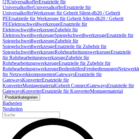
[2]
Universalkoffer
Ersatzteile für
Universalkoffer
Universalkoffer
Ersatzteile für
Universalkoffer
Werkzeuge für Geberit Silent-db20 / Geberit
PE
Ersatzteile für Werkzeuge für Geberit Silent-db20 / Geberit
PE
Elektroschweißwerkzeuge
Ersatzteile für
Elektroschweißwerkzeuge
Zubehör für
Elektroschweißwerkzeuge
Spiegelschweißwerkzeuge
Ersatzteile für
Spiegelschweißwerkzeuge
Zubehör für
Spiegelschweißwerkzeuge
Ersatzteile für Zubehör für
Spiegelschweißwerkzeuge
Rohrbearbeitungswerkzeuge
Ersatzteile
für Rohrbearbeitungswerkzeuge
Zubehör für
Rohrbearbeitungswerkzeuge
Ersatzteile für Zubehör für
Rohrbearbeitungswerkzeuge
Bedienhilfen
Fernbedienungen
Netzwerk
für Netzwerkkomponenten
Gateways
Ersatzteile für
Gateways
Konverter
Ersatzteile für
Konverter
Montagematerial
Geberit Connect
Gateways
Ersatzteile für
Gateways
Konverter
Ersatzteile für Konverter
Montagematerial
Produktkategorien
Badserien
Neuheiten