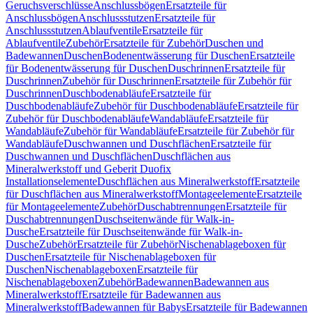
Geruchsverschlüsse
Anschlussbögen
Ersatzteile für
Anschlussbögen
Anschlussstutzen
Ersatzteile für
Anschlussstutzen
Ablaufventile
Ersatzteile für
Ablaufventile
Zubehör
Ersatzteile für Zubehör
Duschen und
Badewannen
Duschen
Bodenentwässerung für Duschen
Ersatzteile
für Bodenentwässerung für Duschen
Duschrinnen
Ersatzteile für
Duschrinnen
Zubehör für Duschrinnen
Ersatzteile für Zubehör für
Duschrinnen
Duschbodenabläufe
Ersatzteile für
Duschbodenabläufe
Zubehör für Duschbodenabläufe
Ersatzteile für
Zubehör für Duschbodenabläufe
Wandabläufe
Ersatzteile für
Wandabläufe
Zubehör für Wandabläufe
Ersatzteile für Zubehör für
Wandabläufe
Duschwannen und Duschflächen
Ersatzteile für
Duschwannen und Duschflächen
Duschflächen aus
Mineralwerkstoff und Geberit Duofix
Installationselemente
Duschflächen aus Mineralwerkstoff
Ersatzteile
für Duschflächen aus Mineralwerkstoff
Montageelemente
Ersatzteile
für Montageelemente
Zubehör
Duschabtrennungen
Ersatzteile für
Duschabtrennungen
Duschseitenwände für Walk-in-
Dusche
Ersatzteile für Duschseitenwände für Walk-in-
Dusche
Zubehör
Ersatzteile für Zubehör
Nischenablageboxen für
Duschen
Ersatzteile für Nischenablageboxen für
Duschen
Nischenablageboxen
Ersatzteile für
Nischenablageboxen
Zubehör
Badewannen
Badewannen aus
Mineralwerkstoff
Ersatzteile für Badewannen aus
Mineralwerkstoff
Badewannen für Babys
Ersatzteile für Badewannen