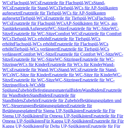
WCs
Flachspül-WCs
Ersatzteile für Flachspül-WCs
Stand-
WCs
Ersatzteile für Stand-WCs
Tiefspül-WCs für AP-Spülkasten
aufgesetzt
Ersatzteile für Tiefspül-WCs für AP-Spülkasten
aufgesetzt
Tiefspül-WCs
Ersatzteile für Tiefspül-WCs
Flachspül-
WCs
Ersatzteile für Flachspül-WCs
AP-Spülkästen für WCs, aus
Sanitärkeramik
Aufgesetzt
WC-Sitze
Ersatzteile für WC-Sitze
WC-
Sitze
Ersatzteile für WC-Sitze
Comfort WCs
Ersatzteile für Comfort
WCs
Tiefspül-WCs erhöht
Ersatzteile für Tiefspül-WCs
erhöht
Flachspül-WCs erhöht
Ersatzteile für Flachspül-WCs
erhöht
Tiefspül-WCs verlängert
Ersatzteile für Tiefspül-WCs
verlängert
Comfort WC-Sitze
Ersatzteile für Comfort WC-Sitze
WC-
Sitze
Ersatzteile für WC-Sitze
WC-Sitzringe
Ersatzteile für WC-
Sitzringe
WCs für Kinder
Ersatzteile für WCs für Kinder
Wand-
WCs
Ersatzteile für Wand-WCs
Stand-WCs
Ersatzteile für Stand-
WCs
WC-Sitze für Kinder
Ersatzteile für WC-Sitze für Kinder
WC-
Sitze
Ersatzteile für WC-Sitze
WC-Sitzringe
Ersatzteile für WC-
Sitzringe
Hock-WCs
Mit
Spülung
Zubehör
Befestigungsmaterial
Bidets
Wandbidets
Ersatzteile
für Wandbidets
Standbidets
Ersatzteile für
Standbidets
Zubehör
Ersatzteile für Zubehör
Betätigungsplatten und
WC-Steuerungen
Betätigungsplatten
Ersatzteile für
Betätigungsplatten
Für Sigma UP-Spülkästen
Ersatzteile für Für
Sigma UP-Spülkästen
Für Omega UP-Spülkästen
Ersatzteile für Für
Omega UP-Spülkästen
Für Kappa UP-Spülkästen
Ersatzteile für Für
Kappa UP-Spülkästen
Für Delta UP-Spülkästen
Ersatzteile für Für