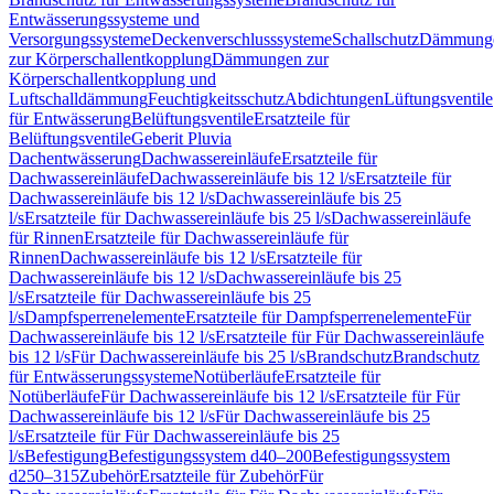
Entwässerungssysteme und
Versorgungssysteme
Deckenverschlusssysteme
Schallschutz
Dämmung
zur Körperschallentkopplung
Dämmungen zur
Körperschallentkopplung und
Luftschalldämmung
Feuchtigkeitsschutz
Abdichtungen
Lüftungsventile
für Entwässerung
Belüftungsventile
Ersatzteile für
Belüftungsventile
Geberit Pluvia
Dachentwässerung
Dachwassereinläufe
Ersatzteile für
Dachwassereinläufe
Dachwassereinläufe bis 12 l/s
Ersatzteile für
Dachwassereinläufe bis 12 l/s
Dachwassereinläufe bis 25
l/s
Ersatzteile für Dachwassereinläufe bis 25 l/s
Dachwassereinläufe
für Rinnen
Ersatzteile für Dachwassereinläufe für
Rinnen
Dachwassereinläufe bis 12 l/s
Ersatzteile für
Dachwassereinläufe bis 12 l/s
Dachwassereinläufe bis 25
l/s
Ersatzteile für Dachwassereinläufe bis 25
l/s
Dampfsperrenelemente
Ersatzteile für Dampfsperrenelemente
Für
Dachwassereinläufe bis 12 l/s
Ersatzteile für Für Dachwassereinläufe
bis 12 l/s
Für Dachwassereinläufe bis 25 l/s
Brandschutz
Brandschutz
für Entwässerungssysteme
Notüberläufe
Ersatzteile für
Notüberläufe
Für Dachwassereinläufe bis 12 l/s
Ersatzteile für Für
Dachwassereinläufe bis 12 l/s
Für Dachwassereinläufe bis 25
l/s
Ersatzteile für Für Dachwassereinläufe bis 25
l/s
Befestigung
Befestigungssystem d40–200
Befestigungssystem
d250–315
Zubehör
Ersatzteile für Zubehör
Für