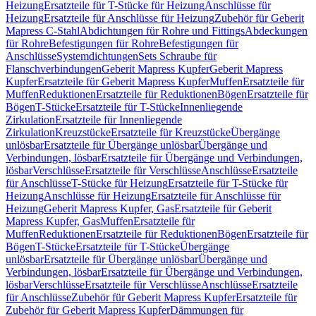
Heizung
Ersatzteile für T-Stücke für Heizung
Anschlüsse für
Heizung
Ersatzteile für Anschlüsse für Heizung
Zubehör für Geberit
Mapress C-Stahl
Abdichtungen für Rohre und Fittings
Abdeckungen
für Rohre
Befestigungen für Rohre
Befestigungen für
Anschlüsse
Systemdichtungen
Sets Schraube für
Flanschverbindungen
Geberit Mapress Kupfer
Geberit Mapress
Kupfer
Ersatzteile für Geberit Mapress Kupfer
Muffen
Ersatzteile für
Muffen
Reduktionen
Ersatzteile für Reduktionen
Bögen
Ersatzteile für
Bögen
T-Stücke
Ersatzteile für T-Stücke
Innenliegende
Zirkulation
Ersatzteile für Innenliegende
Zirkulation
Kreuzstücke
Ersatzteile für Kreuzstücke
Übergänge
unlösbar
Ersatzteile für Übergänge unlösbar
Übergänge und
Verbindungen, lösbar
Ersatzteile für Übergänge und Verbindungen,
lösbar
Verschlüsse
Ersatzteile für Verschlüsse
Anschlüsse
Ersatzteile
für Anschlüsse
T-Stücke für Heizung
Ersatzteile für T-Stücke für
Heizung
Anschlüsse für Heizung
Ersatzteile für Anschlüsse für
Heizung
Geberit Mapress Kupfer, Gas
Ersatzteile für Geberit
Mapress Kupfer, Gas
Muffen
Ersatzteile für
Muffen
Reduktionen
Ersatzteile für Reduktionen
Bögen
Ersatzteile für
Bögen
T-Stücke
Ersatzteile für T-Stücke
Übergänge
unlösbar
Ersatzteile für Übergänge unlösbar
Übergänge und
Verbindungen, lösbar
Ersatzteile für Übergänge und Verbindungen,
lösbar
Verschlüsse
Ersatzteile für Verschlüsse
Anschlüsse
Ersatzteile
für Anschlüsse
Zubehör für Geberit Mapress Kupfer
Ersatzteile für
Zubehör für Geberit Mapress Kupfer
Dämmungen für