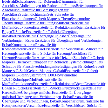
Edelstahl
Schutzkappen für Rohrende
Dämmungen für
Anschlüsse
Abdichtungen für Rohre und Fittings
Befestigungen für
Anschlüsse
Ersatzteile für Befestigungen für
Anschlüsse
Systemdichtungen
Sets Schraube für
Flanschverbindungen
Geberit Mapress Therm
Systemrohre
Therm
Fittings
Ersatzteile für Fittings
Muffen
Ersatzteile für
Muffen
Reduktionen
Ersatzteile für Reduktionen
Bögen
Ersatzteile für
Bögen
T-Stücke
Ersatzteile für T-Stücke
Übergänge
unlösbar
Ersatzteile für Übergänge unlösbar
Übergänge und
Verbindungen, lösbar
Ersatzteile für Übergänge und Verbindungen,
lösbar
Kompensatoren
Ersatzteile für
Kompensatoren
Verschlüsse
Ersatzteile für Verschlüsse
T-Stücke für
Heizung
Ersatzteile für T-Stücke für Heizung
Anschlüsse für
Heizung
Ersatzteile für Anschlüsse für Heizung
Zubehör für Geberit
Mapress Therm
Schutzkappen für Rohrende
Systemdichtungen
Sets
Schraube für Flanschverbindungen
Befestigungen für Rohre
Geberit
Mapress C-Stahl
Geberit Mapress C-Stahl
Ersatzteile für Geberit
Mapress C-Stahl
Systemrohre 1.0034
Systemrohre
1.0215
Rohrnippel
Muffen
Ersatzteile für
Muffen
Reduktionen
Ersatzteile für Reduktionen
Bögen
Ersatzteile für
Bögen
T-Stücke
Ersatzteile für T-Stücke
Kreuzstücke
Ersatzteile für
Kreuzstücke
Übergänge unlösbar
Ersatzteile für Übergänge
unlösbar
Übergänge und Verbindungen, lösbar
Ersatzteile für
Übergänge und Verbindungen, lösbar
Kompensatoren
Ersatzteile für
Kompensatoren
Verschlüsse
Ersatzteile für Verschlüsse
T-Stücke für