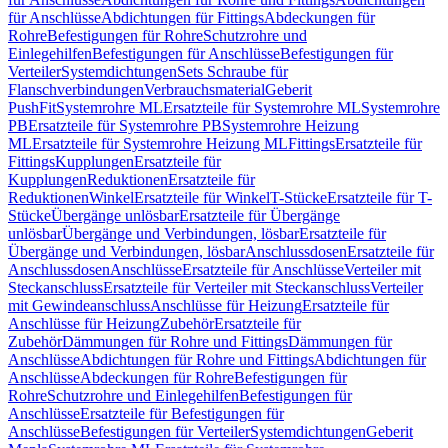
für Anschlüsse
Abdichtungen für Fittings
Abdeckungen für
Rohre
Befestigungen für Rohre
Schutzrohre und
Einlegehilfen
Befestigungen für Anschlüsse
Befestigungen für
Verteiler
Systemdichtungen
Sets Schraube für
Flanschverbindungen
Verbrauchsmaterial
Geberit
PushFit
Systemrohre ML
Ersatzteile für Systemrohre ML
Systemrohre
PB
Ersatzteile für Systemrohre PB
Systemrohre Heizung
ML
Ersatzteile für Systemrohre Heizung ML
Fittings
Ersatzteile für
Fittings
Kupplungen
Ersatzteile für
Kupplungen
Reduktionen
Ersatzteile für
Reduktionen
Winkel
Ersatzteile für Winkel
T-Stücke
Ersatzteile für T-
Stücke
Übergänge unlösbar
Ersatzteile für Übergänge
unlösbar
Übergänge und Verbindungen, lösbar
Ersatzteile für
Übergänge und Verbindungen, lösbar
Anschlussdosen
Ersatzteile für
Anschlussdosen
Anschlüsse
Ersatzteile für Anschlüsse
Verteiler mit
Steckanschluss
Ersatzteile für Verteiler mit Steckanschluss
Verteiler
mit Gewindeanschluss
Anschlüsse für Heizung
Ersatzteile für
Anschlüsse für Heizung
Zubehör
Ersatzteile für
Zubehör
Dämmungen für Rohre und Fittings
Dämmungen für
Anschlüsse
Abdichtungen für Rohre und Fittings
Abdichtungen für
Anschlüsse
Abdeckungen für Rohre
Befestigungen für
Rohre
Schutzrohre und Einlegehilfen
Befestigungen für
Anschlüsse
Ersatzteile für Befestigungen für
Anschlüsse
Befestigungen für Verteiler
Systemdichtungen
Geberit