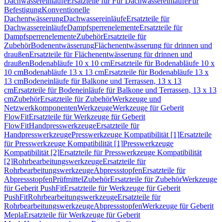
Dachwassereinläufe
Ersatzteile für Für Dachwassereinläufe
Für
Befestigung
Konventionelle
Dachentwässerung
Dachwassereinläufe
Ersatzteile für
Dachwassereinläufe
Dampfsperrenelemente
Ersatzteile für
Dampfsperrenelemente
Zubehör
Ersatzteile für
Zubehör
Bodenentwässerung
Flächenentwässerung für drinnen und
draußen
Ersatzteile für Flächenentwässerung für drinnen und
draußen
Bodenabläufe 10 x 10 cm
Ersatzteile für Bodenabläufe 10 x
10 cm
Bodenabläufe 13 x 13 cm
Ersatzteile für Bodenabläufe 13 x
13 cm
Bodeneinläufe für Balkone und Terrassen, 13 x 13
cm
Ersatzteile für Bodeneinläufe für Balkone und Terrassen, 13 x 13
cm
Zubehör
Ersatzteile für Zubehör
Werkzeuge und
Netzwerkkomponenten
Werkzeuge
Werkzeuge für Geberit
FlowFit
Ersatzteile für Werkzeuge für Geberit
FlowFit
Handpresswerkzeuge
Ersatzteile für
Handpresswerkzeuge
Presswerkzeuge Kompatibilität [1]
Ersatzteile
für Presswerkzeuge Kompatibilität [1]
Presswerkzeuge
Kompatibilität [2]
Ersatzteile für Presswerkzeuge Kompatibilität
[2]
Rohrbearbeitungswerkzeuge
Ersatzteile für
Rohrbearbeitungswerkzeuge
Abpressstopfen
Ersatzteile für
Abpressstopfen
Prüfmittel
Zubehör
Ersatzteile für Zubehör
Werkzeuge
für Geberit PushFit
Ersatzteile für Werkzeuge für Geberit
PushFit
Rohrbearbeitungswerkzeuge
Ersatzteile für
Rohrbearbeitungswerkzeuge
Abpressstopfen
Werkzeuge für Geberit
Mepla
Ersatzteile für Werkzeuge für Geberit