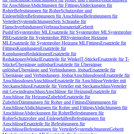
für Anschlüsse
Abdichtungen für Fittings
Abdeckungen für
Rohre
Befestigungen für Rohre
Schutzrohre und
Einlegehilfen
Befestigungen für Anschlüsse
Befestigungen für
Verteiler
Systemdichtungen
Sets Schraube für
Flanschverbindungen
Verbrauchsmaterial
Geberit
PushFit
Systemrohre ML
Ersatzteile für Systemrohre ML
Systemrohre
PB
Ersatzteile für Systemrohre PB
Systemrohre Heizung
ML
Ersatzteile für Systemrohre Heizung ML
Fittings
Ersatzteile für
Fittings
Kupplungen
Ersatzteile für
Kupplungen
Reduktionen
Ersatzteile für
Reduktionen
Winkel
Ersatzteile für Winkel
T-Stücke
Ersatzteile für T-
Stücke
Übergänge unlösbar
Ersatzteile für Übergänge
unlösbar
Übergänge und Verbindungen, lösbar
Ersatzteile für
Übergänge und Verbindungen, lösbar
Anschlussdosen
Ersatzteile für
Anschlussdosen
Anschlüsse
Ersatzteile für Anschlüsse
Verteiler mit
Steckanschluss
Ersatzteile für Verteiler mit Steckanschluss
Verteiler
mit Gewindeanschluss
Anschlüsse für Heizung
Ersatzteile für
Anschlüsse für Heizung
Zubehör
Ersatzteile für
Zubehör
Dämmungen für Rohre und Fittings
Dämmungen für
Anschlüsse
Abdichtungen für Rohre und Fittings
Abdichtungen für
Anschlüsse
Abdeckungen für Rohre
Befestigungen für
Rohre
Schutzrohre und Einlegehilfen
Befestigungen für
Anschlüsse
Ersatzteile für Befestigungen für
Anschlüsse
Befestigungen für Verteiler
Systemdichtungen
Geberit