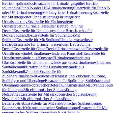
Betrieb, spülrandlos
Ersatzteile für Urinale, gespülter Betrieb,
spülrandlos
Für AP- oder UP-Urinalsteuerung
Ersatzteile für Für AP-
oder UP-Urinalsteuerung
Mit integrierter Urinalsteuerung
Ersatzteile
für Mit integrierter Urinalsteuerung
Für integrierte
Urinalsteuerung
Ersatzteile für Für integrierte
Urinalsteuerung
Urinale, gespülter Betrieb, mit / für
Deckel
Ersatzteile für Urinale, gespülter Betrieb, mit / für
Deckel
Spülrandlos
Ersatzteile für Spülrandlos
Mit
Spülrand
Ersatzteile für Mit Spülrand
Urinale, wasserloser
Betrieb
Ersatzteile für Urinale, wasserloser Betrieb
Ohne
Deckel
Ersatzteile für Ohne Deckel
Urinaltrennwände
Ersatzteile für
Urinaltrennwände
Urinaltrennwände aus Kunststoff
Ersatzteile für
Urinaltrennwände aus Kunststoff
Urinaltrennwände aus
Glas
Ersatzteile für Urinaltrennwände aus Glas
Urinaltrennwände aus
Sanitärkeramik
Ersatzteile für Urinaltrennwände aus
Sanitärkeramik
Zubehör
Ersatzteile für
Zubehör
Urinaldeckel
Geruchsverschlüsse und Zubehör
Spülrohre,
Spülbögen und Übergänge
Ersatzteile für Spülrohre, Spülbögen und
Übergänge
Sprühkopfzubehör
Befestigungsmaterial
Ablaufventile
Spülv
für Unterputz
Mit elektronischer Spülauslösung,
Netzbetrieb
Ersatzteile für Mit elektronischer Spülauslösung,
Netzbetrieb
Mit elektronischer Spülauslösung,
Batteriebetrieb
Ersatzteile für Mit elektronischer Spülauslösung,
Batteriebetrieb
Mit pneumatischer Spülauslösung
Ersatzteile für Mit
pneumatischer Spülauslösung
Basic
Ersatzteile für