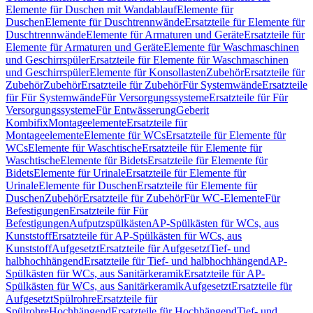
Elemente für Duschen mit Wandablauf
Elemente für
Duschen
Elemente für Duschtrennwände
Ersatzteile für Elemente für
Duschtrennwände
Elemente für Armaturen und Geräte
Ersatzteile für
Elemente für Armaturen und Geräte
Elemente für Waschmaschinen
und Geschirrspüler
Ersatzteile für Elemente für Waschmaschinen
und Geschirrspüler
Elemente für Konsollasten
Zubehör
Ersatzteile für
Zubehör
Zubehör
Ersatzteile für Zubehör
Für Systemwände
Ersatzteile
für Für Systemwände
Für Versorgungssysteme
Ersatzteile für Für
Versorgungssysteme
Für Entwässerung
Geberit
Kombifix
Montageelemente
Ersatzteile für
Montageelemente
Elemente für WCs
Ersatzteile für Elemente für
WCs
Elemente für Waschtische
Ersatzteile für Elemente für
Waschtische
Elemente für Bidets
Ersatzteile für Elemente für
Bidets
Elemente für Urinale
Ersatzteile für Elemente für
Urinale
Elemente für Duschen
Ersatzteile für Elemente für
Duschen
Zubehör
Ersatzteile für Zubehör
Für WC-Elemente
Für
Befestigungen
Ersatzteile für Für
Befestigungen
Aufputzspülkästen
AP-Spülkästen für WCs, aus
Kunststoff
Ersatzteile für AP-Spülkästen für WCs, aus
Kunststoff
Aufgesetzt
Ersatzteile für Aufgesetzt
Tief- und
halbhochhängend
Ersatzteile für Tief- und halbhochhängend
AP-
Spülkästen für WCs, aus Sanitärkeramik
Ersatzteile für AP-
Spülkästen für WCs, aus Sanitärkeramik
Aufgesetzt
Ersatzteile für
Aufgesetzt
Spülrohre
Ersatzteile für
Spülrohre
Hochhängend
Ersatzteile für Hochhängend
Tief- und