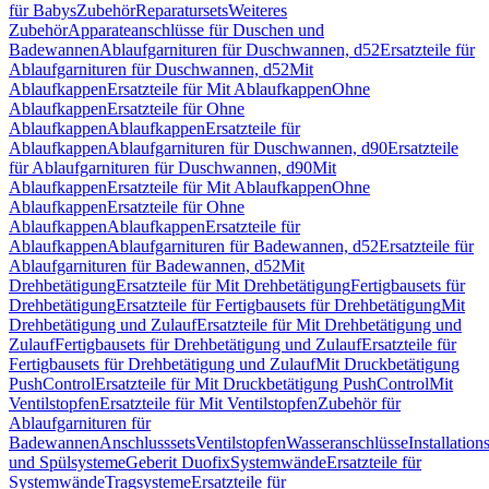
für Babys
Zubehör
Reparatursets
Weiteres
Zubehör
Apparateanschlüsse für Duschen und
Badewannen
Ablaufgarnituren für Duschwannen, d52
Ersatzteile für
Ablaufgarnituren für Duschwannen, d52
Mit
Ablaufkappen
Ersatzteile für Mit Ablaufkappen
Ohne
Ablaufkappen
Ersatzteile für Ohne
Ablaufkappen
Ablaufkappen
Ersatzteile für
Ablaufkappen
Ablaufgarnituren für Duschwannen, d90
Ersatzteile
für Ablaufgarnituren für Duschwannen, d90
Mit
Ablaufkappen
Ersatzteile für Mit Ablaufkappen
Ohne
Ablaufkappen
Ersatzteile für Ohne
Ablaufkappen
Ablaufkappen
Ersatzteile für
Ablaufkappen
Ablaufgarnituren für Badewannen, d52
Ersatzteile für
Ablaufgarnituren für Badewannen, d52
Mit
Drehbetätigung
Ersatzteile für Mit Drehbetätigung
Fertigbausets für
Drehbetätigung
Ersatzteile für Fertigbausets für Drehbetätigung
Mit
Drehbetätigung und Zulauf
Ersatzteile für Mit Drehbetätigung und
Zulauf
Fertigbausets für Drehbetätigung und Zulauf
Ersatzteile für
Fertigbausets für Drehbetätigung und Zulauf
Mit Druckbetätigung
PushControl
Ersatzteile für Mit Druckbetätigung PushControl
Mit
Ventilstopfen
Ersatzteile für Mit Ventilstopfen
Zubehör für
Ablaufgarnituren für
Badewannen
Anschlusssets
Ventilstopfen
Wasseranschlüsse
Installation
und Spülsysteme
Geberit Duofix
Systemwände
Ersatzteile für
Systemwände
Tragsysteme
Ersatzteile für