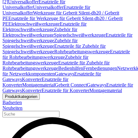
[2]
Universalkoffer
Ersatzteile für
Universalkoffer
Universalkoffer
Ersatzteile für
Universalkoffer
Werkzeuge für Geberit Silent-db20 / Geberit
PE
Ersatzteile für Werkzeuge für Geberit Silent-db20 / Geberit
PE
Elektroschweißwerkzeuge
Ersatzteile für
Elektroschweißwerkzeuge
Zubehör für
Elektroschweißwerkzeuge
Spiegelschweißwerkzeuge
Ersatzteile für
Spiegelschweißwerkzeuge
Zubehör für
Spiegelschweißwerkzeuge
Ersatzteile für Zubehör für
Spiegelschweißwerkzeuge
Rohrbearbeitungswerkzeuge
Ersatzteile
für Rohrbearbeitungswerkzeuge
Zubehör für
Rohrbearbeitungswerkzeuge
Ersatzteile für Zubehör für
Rohrbearbeitungswerkzeuge
Bedienhilfen
Fernbedienungen
Netzwerk
für Netzwerkkomponenten
Gateways
Ersatzteile für
Gateways
Konverter
Ersatzteile für
Konverter
Montagematerial
Geberit Connect
Gateways
Ersatzteile für
Gateways
Konverter
Ersatzteile für Konverter
Montagematerial
Produktkategorien
Badserien
Neuheiten