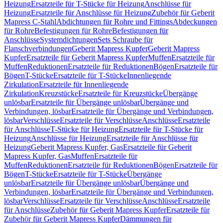
Heizung
Ersatzteile für T-Stücke für Heizung
Anschlüsse für
Heizung
Ersatzteile für Anschlüsse für Heizung
Zubehör für Geberit
Mapress C-Stahl
Abdichtungen für Rohre und Fittings
Abdeckungen
für Rohre
Befestigungen für Rohre
Befestigungen für
Anschlüsse
Systemdichtungen
Sets Schraube für
Flanschverbindungen
Geberit Mapress Kupfer
Geberit Mapress
Kupfer
Ersatzteile für Geberit Mapress Kupfer
Muffen
Ersatzteile für
Muffen
Reduktionen
Ersatzteile für Reduktionen
Bögen
Ersatzteile für
Bögen
T-Stücke
Ersatzteile für T-Stücke
Innenliegende
Zirkulation
Ersatzteile für Innenliegende
Zirkulation
Kreuzstücke
Ersatzteile für Kreuzstücke
Übergänge
unlösbar
Ersatzteile für Übergänge unlösbar
Übergänge und
Verbindungen, lösbar
Ersatzteile für Übergänge und Verbindungen,
lösbar
Verschlüsse
Ersatzteile für Verschlüsse
Anschlüsse
Ersatzteile
für Anschlüsse
T-Stücke für Heizung
Ersatzteile für T-Stücke für
Heizung
Anschlüsse für Heizung
Ersatzteile für Anschlüsse für
Heizung
Geberit Mapress Kupfer, Gas
Ersatzteile für Geberit
Mapress Kupfer, Gas
Muffen
Ersatzteile für
Muffen
Reduktionen
Ersatzteile für Reduktionen
Bögen
Ersatzteile für
Bögen
T-Stücke
Ersatzteile für T-Stücke
Übergänge
unlösbar
Ersatzteile für Übergänge unlösbar
Übergänge und
Verbindungen, lösbar
Ersatzteile für Übergänge und Verbindungen,
lösbar
Verschlüsse
Ersatzteile für Verschlüsse
Anschlüsse
Ersatzteile
für Anschlüsse
Zubehör für Geberit Mapress Kupfer
Ersatzteile für
Zubehör für Geberit Mapress Kupfer
Dämmungen für