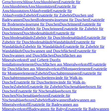
Geruchsverschlüsse
Anschlussbögen
Ersatzteile für
Anschlussbögen
Anschlussstutzen
Ersatzteile für
Anschlussstutzen
Ablaufventile
Ersatzteile für
Ablaufventile
Zubehör
Ersatzteile für Zubehör
Duschen und
Badewannen
Duschen
Bodenentwässerung für Duschen
Ersatzteile
für Bodenentwässerung für Duschen
Duschrinnen
Ersatzteile für
Duschrinnen
Zubehör für Duschrinnen
Ersatzteile für Zubehör für
Duschrinnen
Duschbodenabläufe
Ersatzteile für
Duschbodenabläufe
Zubehör für Duschbodenabläufe
Ersatzteile für
Zubehör für Duschbodenabläufe
Wandabläufe
Ersatzteile für
Wandabläufe
Zubehör für Wandabläufe
Ersatzteile für Zubehör für
Wandabläufe
Duschwannen und Duschflächen
Ersatzteile für
Duschwannen und Duschflächen
Duschflächen aus
Mineralwerkstoff und Geberit Duofix
Installationselemente
Duschflächen aus Mineralwerkstoff
Ersatzteile
für Duschflächen aus Mineralwerkstoff
Montageelemente
Ersatzteile
für Montageelemente
Zubehör
Duschabtrennungen
Ersatzteile für
Duschabtrennungen
Duschseitenwände für Walk-in-
Dusche
Ersatzteile für Duschseitenwände für Walk-in-
Dusche
Zubehör
Ersatzteile für Zubehör
Nischenablageboxen für
Duschen
Ersatzteile für Nischenablageboxen für
Duschen
Nischenablageboxen
Ersatzteile für
Nischenablageboxen
Zubehör
Badewannen
Badewannen aus
Mineralwerkstoff
Ersatzteile für Badewannen aus
Mineralwerkstoff
Badewannen für Babys
Ersatzteile für Badewannen