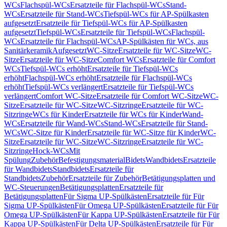
WCs
Flachspül-WCs
Ersatzteile für Flachspül-WCs
Stand-
WCs
Ersatzteile für Stand-WCs
Tiefspül-WCs für AP-Spülkasten
aufgesetzt
Ersatzteile für Tiefspül-WCs für AP-Spülkasten
aufgesetzt
Tiefspül-WCs
Ersatzteile für Tiefspül-WCs
Flachspül-
WCs
Ersatzteile für Flachspül-WCs
AP-Spülkästen für WCs, aus
Sanitärkeramik
Aufgesetzt
WC-Sitze
Ersatzteile für WC-Sitze
WC-
Sitze
Ersatzteile für WC-Sitze
Comfort WCs
Ersatzteile für Comfort
WCs
Tiefspül-WCs erhöht
Ersatzteile für Tiefspül-WCs
erhöht
Flachspül-WCs erhöht
Ersatzteile für Flachspül-WCs
erhöht
Tiefspül-WCs verlängert
Ersatzteile für Tiefspül-WCs
verlängert
Comfort WC-Sitze
Ersatzteile für Comfort WC-Sitze
WC-
Sitze
Ersatzteile für WC-Sitze
WC-Sitzringe
Ersatzteile für WC-
Sitzringe
WCs für Kinder
Ersatzteile für WCs für Kinder
Wand-
WCs
Ersatzteile für Wand-WCs
Stand-WCs
Ersatzteile für Stand-
WCs
WC-Sitze für Kinder
Ersatzteile für WC-Sitze für Kinder
WC-
Sitze
Ersatzteile für WC-Sitze
WC-Sitzringe
Ersatzteile für WC-
Sitzringe
Hock-WCs
Mit
Spülung
Zubehör
Befestigungsmaterial
Bidets
Wandbidets
Ersatzteile
für Wandbidets
Standbidets
Ersatzteile für
Standbidets
Zubehör
Ersatzteile für Zubehör
Betätigungsplatten und
WC-Steuerungen
Betätigungsplatten
Ersatzteile für
Betätigungsplatten
Für Sigma UP-Spülkästen
Ersatzteile für Für
Sigma UP-Spülkästen
Für Omega UP-Spülkästen
Ersatzteile für Für
Omega UP-Spülkästen
Für Kappa UP-Spülkästen
Ersatzteile für Für
Kappa UP-Spülkästen
Für Delta UP-Spülkästen
Ersatzteile für Für