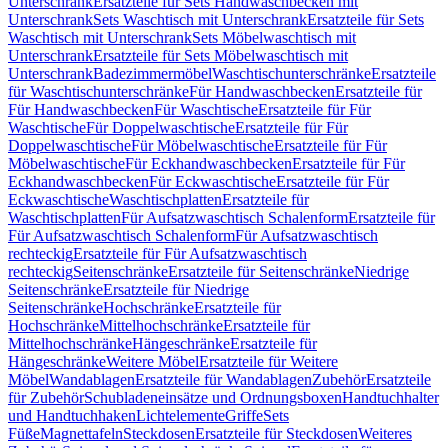
Unterschrank
Ersatzteile für Sets Handwaschbecken mit
Unterschrank
Sets Waschtisch mit Unterschrank
Ersatzteile für Sets
Waschtisch mit Unterschrank
Sets Möbelwaschtisch mit
Unterschrank
Ersatzteile für Sets Möbelwaschtisch mit
Unterschrank
Badezimmermöbel
Waschtischunterschränke
Ersatzteile
für Waschtischunterschränke
Für Handwaschbecken
Ersatzteile für
Für Handwaschbecken
Für Waschtische
Ersatzteile für Für
Waschtische
Für Doppelwaschtische
Ersatzteile für Für
Doppelwaschtische
Für Möbelwaschtische
Ersatzteile für Für
Möbelwaschtische
Für Eckhandwaschbecken
Ersatzteile für Für
Eckhandwaschbecken
Für Eckwaschtische
Ersatzteile für Für
Eckwaschtische
Waschtischplatten
Ersatzteile für
Waschtischplatten
Für Aufsatzwaschtisch Schalenform
Ersatzteile für
Für Aufsatzwaschtisch Schalenform
Für Aufsatzwaschtisch
rechteckig
Ersatzteile für Für Aufsatzwaschtisch
rechteckig
Seitenschränke
Ersatzteile für Seitenschränke
Niedrige
Seitenschränke
Ersatzteile für Niedrige
Seitenschränke
Hochschränke
Ersatzteile für
Hochschränke
Mittelhochschränke
Ersatzteile für
Mittelhochschränke
Hängeschränke
Ersatzteile für
Hängeschränke
Weitere Möbel
Ersatzteile für Weitere
Möbel
Wandablagen
Ersatzteile für Wandablagen
Zubehör
Ersatzteile
für Zubehör
Schubladeneinsätze und Ordnungsboxen
Handtuchhalter
und Handtuchhaken
Lichtelemente
Griffe
Sets
Füße
Magnettafeln
Steckdosen
Ersatzteile für Steckdosen
Weiteres