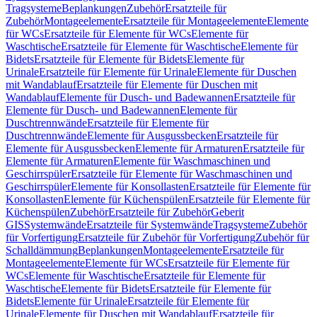
Tragsysteme
Beplankungen
Zubehör
Ersatzteile für
Zubehör
Montageelemente
Ersatzteile für Montageelemente
Elemente
für WCs
Ersatzteile für Elemente für WCs
Elemente für
Waschtische
Ersatzteile für Elemente für Waschtische
Elemente für
Bidets
Ersatzteile für Elemente für Bidets
Elemente für
Urinale
Ersatzteile für Elemente für Urinale
Elemente für Duschen
mit Wandablauf
Ersatzteile für Elemente für Duschen mit
Wandablauf
Elemente für Dusch- und Badewannen
Ersatzteile für
Elemente für Dusch- und Badewannen
Elemente für
Duschtrennwände
Ersatzteile für Elemente für
Duschtrennwände
Elemente für Ausgussbecken
Ersatzteile für
Elemente für Ausgussbecken
Elemente für Armaturen
Ersatzteile für
Elemente für Armaturen
Elemente für Waschmaschinen und
Geschirrspüler
Ersatzteile für Elemente für Waschmaschinen und
Geschirrspüler
Elemente für Konsollasten
Ersatzteile für Elemente für
Konsollasten
Elemente für Küchenspülen
Ersatzteile für Elemente für
Küchenspülen
Zubehör
Ersatzteile für Zubehör
Geberit
GIS
Systemwände
Ersatzteile für Systemwände
Tragsysteme
Zubehör
für Vorfertigung
Ersatzteile für Zubehör für Vorfertigung
Zubehör für
Schalldämmung
Beplankungen
Montageelemente
Ersatzteile für
Montageelemente
Elemente für WCs
Ersatzteile für Elemente für
WCs
Elemente für Waschtische
Ersatzteile für Elemente für
Waschtische
Elemente für Bidets
Ersatzteile für Elemente für
Bidets
Elemente für Urinale
Ersatzteile für Elemente für
Urinale
Elemente für Duschen mit Wandablauf
Ersatzteile für