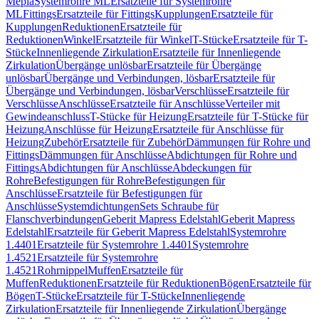
Mepla
Systemrohre ML
Ersatzteile für Systemrohre
ML
Fittings
Ersatzteile für Fittings
Kupplungen
Ersatzteile für
Kupplungen
Reduktionen
Ersatzteile für
Reduktionen
Winkel
Ersatzteile für Winkel
T-Stücke
Ersatzteile für T-
Stücke
Innenliegende Zirkulation
Ersatzteile für Innenliegende
Zirkulation
Übergänge unlösbar
Ersatzteile für Übergänge
unlösbar
Übergänge und Verbindungen, lösbar
Ersatzteile für
Übergänge und Verbindungen, lösbar
Verschlüsse
Ersatzteile für
Verschlüsse
Anschlüsse
Ersatzteile für Anschlüsse
Verteiler mit
Gewindeanschluss
T-Stücke für Heizung
Ersatzteile für T-Stücke für
Heizung
Anschlüsse für Heizung
Ersatzteile für Anschlüsse für
Heizung
Zubehör
Ersatzteile für Zubehör
Dämmungen für Rohre und
Fittings
Dämmungen für Anschlüsse
Abdichtungen für Rohre und
Fittings
Abdichtungen für Anschlüsse
Abdeckungen für
Rohre
Befestigungen für Rohre
Befestigungen für
Anschlüsse
Ersatzteile für Befestigungen für
Anschlüsse
Systemdichtungen
Sets Schraube für
Flanschverbindungen
Geberit Mapress Edelstahl
Geberit Mapress
Edelstahl
Ersatzteile für Geberit Mapress Edelstahl
Systemrohre
1.4401
Ersatzteile für Systemrohre 1.4401
Systemrohre
1.4521
Ersatzteile für Systemrohre
1.4521
Rohrnippel
Muffen
Ersatzteile für
Muffen
Reduktionen
Ersatzteile für Reduktionen
Bögen
Ersatzteile für
Bögen
T-Stücke
Ersatzteile für T-Stücke
Innenliegende
Zirkulation
Ersatzteile für Innenliegende Zirkulation
Übergänge