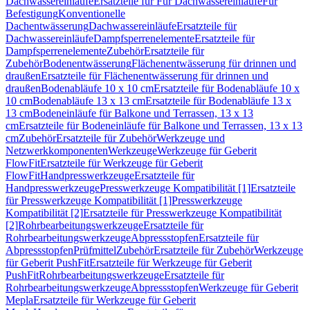
Dachwassereinläufe
Ersatzteile für Für Dachwassereinläufe
Für
Befestigung
Konventionelle
Dachentwässerung
Dachwassereinläufe
Ersatzteile für
Dachwassereinläufe
Dampfsperrenelemente
Ersatzteile für
Dampfsperrenelemente
Zubehör
Ersatzteile für
Zubehör
Bodenentwässerung
Flächenentwässerung für drinnen und
draußen
Ersatzteile für Flächenentwässerung für drinnen und
draußen
Bodenabläufe 10 x 10 cm
Ersatzteile für Bodenabläufe 10 x
10 cm
Bodenabläufe 13 x 13 cm
Ersatzteile für Bodenabläufe 13 x
13 cm
Bodeneinläufe für Balkone und Terrassen, 13 x 13
cm
Ersatzteile für Bodeneinläufe für Balkone und Terrassen, 13 x 13
cm
Zubehör
Ersatzteile für Zubehör
Werkzeuge und
Netzwerkkomponenten
Werkzeuge
Werkzeuge für Geberit
FlowFit
Ersatzteile für Werkzeuge für Geberit
FlowFit
Handpresswerkzeuge
Ersatzteile für
Handpresswerkzeuge
Presswerkzeuge Kompatibilität [1]
Ersatzteile
für Presswerkzeuge Kompatibilität [1]
Presswerkzeuge
Kompatibilität [2]
Ersatzteile für Presswerkzeuge Kompatibilität
[2]
Rohrbearbeitungswerkzeuge
Ersatzteile für
Rohrbearbeitungswerkzeuge
Abpressstopfen
Ersatzteile für
Abpressstopfen
Prüfmittel
Zubehör
Ersatzteile für Zubehör
Werkzeuge
für Geberit PushFit
Ersatzteile für Werkzeuge für Geberit
PushFit
Rohrbearbeitungswerkzeuge
Ersatzteile für
Rohrbearbeitungswerkzeuge
Abpressstopfen
Werkzeuge für Geberit
Mepla
Ersatzteile für Werkzeuge für Geberit