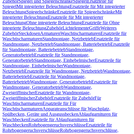
Zubehör
Spiegel und Spiegelschränke
Spiegel
Ersatzteile für
Spiegel
Mit integrierter Beleuchtung
Ersatzteile für Mit integrierter
Beleuchtung
Spiegelschränke
Ersatzteile für Spiegelschränke
Mit
integrierter Beleuchtung
Ersatzteile für Mit integrierter
Beleuchtung
Ohne integrierte Beleuchtung
Ersatzteile für Ohne
integrierte Beleuchtung
Zubehör
Lichtelemente
Griffe
Weiteres
Zubehör
Steckdosen
Armaturen
Waschtischarmaturen
Ersatzteile für
Waschtischarmaturen
Standmontage, Netzbetrieb
Ersatzteile für
Standmontage, Netzbetrieb
Standmontage, Batteriebetrieb
Ersatzteile
für Standmontage, Batteriebetrieb
Standmontage,
Generatorbetrieb
Ersatzteile für Standmontage,
Generatorbetrieb
Standmontage, Einhebelmischer
Ersatzteile für
Standmontage, Einhebelmischer
Wandmontage,
Netzbetrieb
Ersatzteile für Wandmontage, Netzbetrieb
Wandmontage,
Batteriebetrieb
Ersatzteile für Wandmontage,
Batteriebetrieb
Wandmontage, Generatorbetrieb
Ersatzteile für
Wandmontage, Generatorbetrieb
Wandmontage,
Zweigriffmischer
Ersatzteile für Wandmontage,
Zweigriffmischer
Zubehör
Ersatzteile für Zubehör
Für
Waschtischarmaturen
Ersatzteile für Für
Waschtischarmaturen
Apparateanschlüsse für Waschplatz,
Spülbecken, Geräte und Ausgussbecken
Ablaufgarnituren für
Waschbecken
Ersatzteile für Ablaufgarnituren für
Waschbecken
Rohrbogengeruchsverschlüsse
Ersatzteile für
Rohrbogengeruchsverschlüsse
Rohrbogengeruchsverschlüsse,