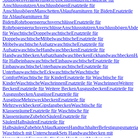
Anschlussstutzen
Anschlussbögen
Ersatzteile für
Anschlussbögen
Manschetten
Ablaufgarnituren für Bidets
Ersatzteile
für Ablaufgarnituren für
Bidets
Rohrbogengeruchsverschlüsse
Ersatzteile für
Rohrbogengeruchsverschlüsse
Anschlussstutzen
Anschlussbögen
Abde
für Waschtische
Doppelwaschtische
Ersatzteile für
Doppelwaschtische
Möbelwaschtische
Ersatzteile für
Möbelwaschtische
Aufsatzwaschtische
Ersatzteile für
Aufsatzwaschtische
Handwaschbecken
Ersatzteile für
Handwaschbecken
Aufsatzhandwaschbecken
Eckhandwaschbecken
H
für Halbeinbauwaschtische
Einbauwaschtische
Ersatzteile für
Einbauwaschtische
Unterbauwaschtische
Ersatzteile für
Unterbauwaschtische
Eckwaschtische
Waschtische
Comfort
Waschtische für Kinder
Ersatzteile für Waschtische für
Kinder
Waschtische
Waschrinnen
Ersatzteile für Waschrinnen
Weitere
Becken
Ersatzteile für Weitere Becken
Ausgussbecken
Ersatzteile für
Ausgussbecken
Ausgüsse
Ersatzteile für
Ausgüsse
Mehrzweckbecken
Ersatzteile für
Mehrzweckbecken
Gipsfangbecken
Waschtische für
Klassenräume
Ersatzteile für Waschtische für
Klassenräume
Zubehör
Säulen
Ersatzteile für
Säulen
Halbsäulen
Ersatzteile für
Halbsäulen
Zubehör
Ablaufkappen
Handtuchhalter
Befestigungsmateria
Waschtisch mit Unterschrank
Sets Handwaschbecken mit