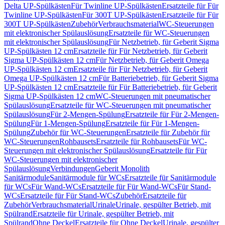
Delta UP-Spülkästen
Für Twinline UP-Spülkästen
Ersatzteile für Für
Twinline UP-Spülkästen
Für 300T UP-Spülkästen
Ersatzteile für Für
300T UP-Spülkästen
Zubehör
Verbrauchsmaterial
WC-Steuerungen
mit elektronischer Spülauslösung
Ersatzteile für WC-Steuerungen
mit elektronischer Spülauslösung
Für Netzbetrieb, für Geberit Sigma
UP-Spülkästen 12 cm
Ersatzteile für Für Netzbetrieb, für Geberit
Sigma UP-Spülkästen 12 cm
Für Netzbetrieb, für Geberit Omega
UP-Spülkästen 12 cm
Ersatzteile für Für Netzbetrieb, für Geberit
Omega UP-Spülkästen 12 cm
Für Batteriebetrieb, für Geberit Sigma
UP-Spülkästen 12 cm
Ersatzteile für Für Batteriebetrieb, für Geberit
Sigma UP-Spülkästen 12 cm
WC-Steuerungen mit pneumatischer
Spülauslösung
Ersatzteile für WC-Steuerungen mit pneumatischer
Spülauslösung
Für 2-Mengen-Spülung
Ersatzteile für Für 2-Mengen-
Spülung
Für 1-Mengen-Spülung
Ersatzteile für Für 1-Mengen-
Spülung
Zubehör für WC-Steuerungen
Ersatzteile für Zubehör für
WC-Steuerungen
Rohbausets
Ersatzteile für Rohbausets
Für WC-
Steuerungen mit elektronischer Spülauslösung
Ersatzteile für Für
WC-Steuerungen mit elektronischer
Spülauslösung
Verbindungen
Geberit Monolith
Sanitärmodule
Sanitärmodule für WCs
Ersatzteile für Sanitärmodule
für WCs
Für Wand-WCs
Ersatzteile für Für Wand-WCs
Für Stand-
WCs
Ersatzteile für Für Stand-WCs
Zubehör
Ersatzteile für
Zubehör
Verbrauchsmaterial
Urinale
Urinale, gespülter Betrieb, mit
Spülrand
Ersatzteile für Urinale, gespülter Betrieb, mit
Spülrand
Ohne Deckel
Ersatzteile für Ohne Deckel
Urinale, gespülter