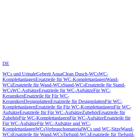
DE
WCs und Urinale
Geberit AquaClean Dusch-WCs
WC-
Komplettanlagen
Ersatzteile für WC-Komplettanlagen
Wand-
WCs
Ersatzteile für Wand-WCs
Stand-WCs
Ersatzteile für Stand-
WCs
WC-Aufsätze
Ersatzteile für WC-Aufsätze
Für WC-
Keramiken
Ersatzteile für Für WC-
Keramiken
Designplatten
Ersatzteile für Designplatten
Für WC-
Komplettanlagen
Ersatzteile für Für WC-Komplettanlagen
Für WC-
Aufsätze
Ersatzteile für Für WC-Aufsätze
Zubehör
Ersatzteile für
Zubehör
Für WC-Komplettanlagen
Für WC-Aufsätze
Ersatzteile für
Für WC-Aufsätze
Für WC-Aufsätze und WC-
Komplettanlagen
WCs
Verbrauchsmaterial
WCs und WC-Sitze
Wand-
WCs
Ersatzteile für Wand-WCs
Tiefspül-WCs
Ersatzteile für Tiefspül-