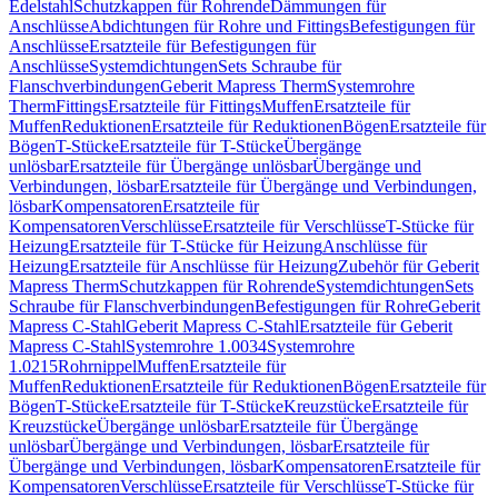
Edelstahl
Schutzkappen für Rohrende
Dämmungen für
Anschlüsse
Abdichtungen für Rohre und Fittings
Befestigungen für
Anschlüsse
Ersatzteile für Befestigungen für
Anschlüsse
Systemdichtungen
Sets Schraube für
Flanschverbindungen
Geberit Mapress Therm
Systemrohre
Therm
Fittings
Ersatzteile für Fittings
Muffen
Ersatzteile für
Muffen
Reduktionen
Ersatzteile für Reduktionen
Bögen
Ersatzteile für
Bögen
T-Stücke
Ersatzteile für T-Stücke
Übergänge
unlösbar
Ersatzteile für Übergänge unlösbar
Übergänge und
Verbindungen, lösbar
Ersatzteile für Übergänge und Verbindungen,
lösbar
Kompensatoren
Ersatzteile für
Kompensatoren
Verschlüsse
Ersatzteile für Verschlüsse
T-Stücke für
Heizung
Ersatzteile für T-Stücke für Heizung
Anschlüsse für
Heizung
Ersatzteile für Anschlüsse für Heizung
Zubehör für Geberit
Mapress Therm
Schutzkappen für Rohrende
Systemdichtungen
Sets
Schraube für Flanschverbindungen
Befestigungen für Rohre
Geberit
Mapress C-Stahl
Geberit Mapress C-Stahl
Ersatzteile für Geberit
Mapress C-Stahl
Systemrohre 1.0034
Systemrohre
1.0215
Rohrnippel
Muffen
Ersatzteile für
Muffen
Reduktionen
Ersatzteile für Reduktionen
Bögen
Ersatzteile für
Bögen
T-Stücke
Ersatzteile für T-Stücke
Kreuzstücke
Ersatzteile für
Kreuzstücke
Übergänge unlösbar
Ersatzteile für Übergänge
unlösbar
Übergänge und Verbindungen, lösbar
Ersatzteile für
Übergänge und Verbindungen, lösbar
Kompensatoren
Ersatzteile für
Kompensatoren
Verschlüsse
Ersatzteile für Verschlüsse
T-Stücke für