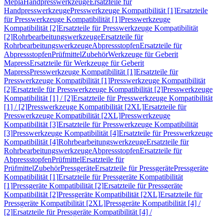
Mepla
Handpresswerkzeuge
Ersatzteile für
Handpresswerkzeuge
Presswerkzeuge Kompatibilität [1]
Ersatzteile
für Presswerkzeuge Kompatibilität [1]
Presswerkzeuge
Kompatibilität [2]
Ersatzteile für Presswerkzeuge Kompatibilität
[2]
Rohrbearbeitungswerkzeuge
Ersatzteile für
Rohrbearbeitungswerkzeuge
Abpressstopfen
Ersatzteile für
Abpressstopfen
Prüfmittel
Zubehör
Werkzeuge für Geberit
Mapress
Ersatzteile für Werkzeuge für Geberit
Mapress
Presswerkzeuge Kompatibilität [1]
Ersatzteile für
Presswerkzeuge Kompatibilität [1]
Presswerkzeuge Kompatibilität
[2]
Ersatzteile für Presswerkzeuge Kompatibilität [2]
Presswerkzeuge
Kompatibilität [1] / [2]
Ersatzteile für Presswerkzeuge Kompatibilität
[1] / [2]
Presswerkzeuge Kompatibilität [2XL]
Ersatzteile für
Presswerkzeuge Kompatibilität [2XL]
Presswerkzeuge
Kompatibilität [3]
Ersatzteile für Presswerkzeuge Kompatibilität
[3]
Presswerkzeuge Kompatibilität [4]
Ersatzteile für Presswerkzeuge
Kompatibilität [4]
Rohrbearbeitungswerkzeuge
Ersatzteile für
Rohrbearbeitungswerkzeuge
Abpressstopfen
Ersatzteile für
Abpressstopfen
Prüfmittel
Ersatzteile für
Prüfmittel
Zubehör
Pressgeräte
Ersatzteile für Pressgeräte
Pressgeräte
Kompatibilität [1]
Ersatzteile für Pressgeräte Kompatibilität
[1]
Pressgeräte Kompatibilität [2]
Ersatzteile für Pressgeräte
Kompatibilität [2]
Pressgeräte Kompatibilität [2XL]
Ersatzteile für
Pressgeräte Kompatibilität [2XL]
Pressgeräte Kompatibilität [4] /
[2]
Ersatzteile für Pressgeräte Kompatibilität [4] /