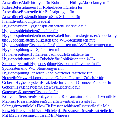
Anschlüsse
Abdichtungen für Rohre und Fittings
Abdeckungen für
Rohre
Befestigungen für Rohre
Befestigungen für
Anschlüsse
Ersatzteile für Befestigungen für
Anschlüsse
Systemdichtungen
Sets Schraube für
Flanschverbindungen
Geberit
Hygienesystem
Hygienespüleinheiten
Ersatzteile für
Hygienespüleinheiten
Zubehör für
Hygienespüleinheiten
Sensoren
Kabel
Durchflussbegrenzer
Abdeckung
und Abdeckplatten
Spülkästen und WC-Steuerungen mit
Hygienespülung
Ersatzteile für Spülkästen und WC-Steuerungen mit
Hygienespülung
UP-Spülkästen mit
Hygienespülung
Hygieneeinbaumodule
Ersatzteile für
Hygieneeinbaumodule
Zubehör für Spülkästen und WC-
Steuerungen mit Hygienespülung
Ersatzteile für Zubehör für
Spülkästen und WC-Steuerungen mit
Hygienespülung
Sensoren
Kabel
Netzteile
Ersatzteile für
Netzteile
Netzwerkkomponenten
Geberit Connect Zubehör für
Geberit Hygienesystem
Ersatzteile für Geberit Connect Zubehör für
Geberit Hygienesystem
Gateways
Ersatzteile für
Gateways
Konverter
Ersatzteile für
Konverter
Sensoren
Montagematerial
Rohrarmaturen
Geradsitzventile
Mi
Mapress Pressanschlüssen
Schrägsitzventile
Ersatzteile für
Schrägsitzventile
Mit FlowFit Pressanschlüssen
Ersatzteile für Mit
FlowFit Pressanschlüssen
Mit Mepla Pressanschlüssen
Ersatzteile für
Mit Mepla Pressanschlüssen
Mit Mapress