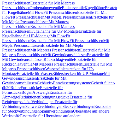
Pressanschlüssen
Ersatzteile für Mit Mapress
Pressanschlüssen
Probenahmeventile
Entleerventile
Kugelhähne
Ersatzt
für Kugelhähne
Mit FlowFit Pressanschlüssen
Ersatzteile für Mit
FlowFit Pressanschlüssen
Mit Mepla Pressanschlüssen
Ersatzteile für
Mit Mepla Pressanschlüssen
Mit Mapress
Pressanschlüssen
Ersatzteile für Mit Mapress
Pressanschlüssen
Kugelhähne für UP-Montage
Ersatzteile für
Kugelhähne für UP-Montage
Mit FlowFit
Pressanschlüssen
Ersatzteile für Mit FlowFit Pressanschlüssen
Mit
Mepla Pressanschlüssen
Ersatzteile für Mit Mepla
Pressanschlüssen
Mit Mapress Pressanschlüssen
Ersatzteile für Mit
Mapress Pressanschlüssen
Mit Gewindeanschlüssen
Ersatzteile für
Mit Gewindeanschlüssen
Rückschlagventile
Ersatzteile für
Rückschlagventile
Mit Mapress Pressanschlüssen
Ersatzteile für Mit
Mapress Pressanschlüssen
Wasserzählerstrecken für UP-
Montage
Ersatzteile für Wasserzählerstrecken für UP-Montage
Mit
Gewindeanschlüssen
Ersatzteile für Mit
Gewindeanschlüssen
Gebäude-Entwässerungssysteme
Geberit Silent-
db20
Rohre
Formstücke
Ersatzteile für
Formstücke
Bögen
Abzweige
Ersatzteile für
Abzweige
Reduktionen
Reinigungsstücke
Ersatzteile für
Reinigungsstücke
Verbindungen
Ersatzteile für
Verbindungen
Schweißverbindungen
Steckverbindungen
Ersatzteile
für Steckverbindungen
Spannverbindungen
Übergänge auf andere
Werkstoffe
Ersatzteile für Übergänge auf andere