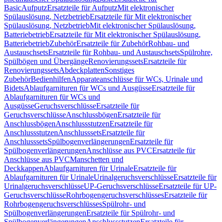
Basic
Aufputz
Ersatzteile für Aufputz
Mit elektronischer
Spülauslösung, Netzbetrieb
Ersatzteile für Mit elektronischer
Spülauslösung, Netzbetrieb
Mit elektronischer Spülauslösung,
Batteriebetrieb
Ersatzteile für Mit elektronischer Spülauslösung,
Batteriebetrieb
Zubehör
Ersatzteile für Zubehör
Rohbau- und
Austauschsets
Ersatzteile für Rohbau- und Austauschsets
Spülrohre,
Spülbögen und Übergänge
Renovierungssets
Ersatzteile für
Renovierungssets
Abdeckplatten
Sonstiges
Zubehör
Bedienhilfen
Apparateanschlüsse für WCs, Urinale und
Bidets
Ablaufgarnituren für WCs und Ausgüsse
Ersatzteile für
Ablaufgarnituren für WCs und
Ausgüsse
Geruchsverschlüsse
Ersatzteile für
Geruchsverschlüsse
Anschlussbögen
Ersatzteile für
Anschlussbögen
Anschlussstutzen
Ersatzteile für
Anschlussstutzen
Anschlusssets
Ersatzteile für
Anschlusssets
Spülbogenverlängerungen
Ersatzteile für
Spülbogenverlängerungen
Anschlüsse aus PVC
Ersatzteile für
Anschlüsse aus PVC
Manschetten und
Deckkappen
Ablaufgarnituren für Urinale
Ersatzteile für
Ablaufgarnituren für Urinale
Urinalgeruchsverschlüsse
Ersatzteile für
Urinalgeruchsverschlüsse
UP-Geruchsverschlüsse
Ersatzteile für UP-
Geruchsverschlüsse
Rohrbogengeruchsverschlüsses
Ersatzteile für
Rohrbogengeruchsverschlüsses
Spülrohr- und
Spülbogenverlängerungen
Ersatzteile für Spülrohr- und
Spülbogenverlängerungen
Anschlussstutzen
Ersatzteile für