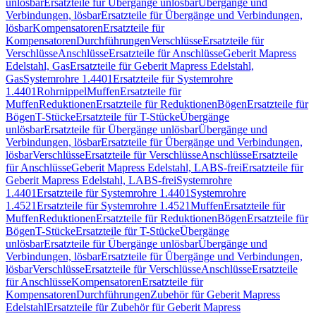
unlösbar
Ersatzteile für Übergänge unlösbar
Übergänge und
Verbindungen, lösbar
Ersatzteile für Übergänge und Verbindungen,
lösbar
Kompensatoren
Ersatzteile für
Kompensatoren
Durchführungen
Verschlüsse
Ersatzteile für
Verschlüsse
Anschlüsse
Ersatzteile für Anschlüsse
Geberit Mapress
Edelstahl, Gas
Ersatzteile für Geberit Mapress Edelstahl,
Gas
Systemrohre 1.4401
Ersatzteile für Systemrohre
1.4401
Rohrnippel
Muffen
Ersatzteile für
Muffen
Reduktionen
Ersatzteile für Reduktionen
Bögen
Ersatzteile für
Bögen
T-Stücke
Ersatzteile für T-Stücke
Übergänge
unlösbar
Ersatzteile für Übergänge unlösbar
Übergänge und
Verbindungen, lösbar
Ersatzteile für Übergänge und Verbindungen,
lösbar
Verschlüsse
Ersatzteile für Verschlüsse
Anschlüsse
Ersatzteile
für Anschlüsse
Geberit Mapress Edelstahl, LABS-frei
Ersatzteile für
Geberit Mapress Edelstahl, LABS-frei
Systemrohre
1.4401
Ersatzteile für Systemrohre 1.4401
Systemrohre
1.4521
Ersatzteile für Systemrohre 1.4521
Muffen
Ersatzteile für
Muffen
Reduktionen
Ersatzteile für Reduktionen
Bögen
Ersatzteile für
Bögen
T-Stücke
Ersatzteile für T-Stücke
Übergänge
unlösbar
Ersatzteile für Übergänge unlösbar
Übergänge und
Verbindungen, lösbar
Ersatzteile für Übergänge und Verbindungen,
lösbar
Verschlüsse
Ersatzteile für Verschlüsse
Anschlüsse
Ersatzteile
für Anschlüsse
Kompensatoren
Ersatzteile für
Kompensatoren
Durchführungen
Zubehör für Geberit Mapress
Edelstahl
Ersatzteile für Zubehör für Geberit Mapress