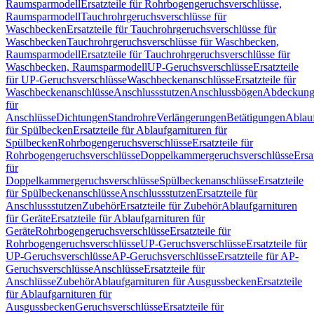
Raumsparmodell
Ersatzteile für Rohrbogengeruchsverschlüsse,
Raumsparmodell
Tauchrohrgeruchsverschlüsse für
Waschbecken
Ersatzteile für Tauchrohrgeruchsverschlüsse für
Waschbecken
Tauchrohrgeruchsverschlüsse für Waschbecken,
Raumsparmodell
Ersatzteile für Tauchrohrgeruchsverschlüsse für
Waschbecken, Raumsparmodell
UP-Geruchsverschlüsse
Ersatzteile
für UP-Geruchsverschlüsse
Waschbeckenanschlüsse
Ersatzteile für
Waschbeckenanschlüsse
Anschlussstutzen
Anschlussbögen
Abdeckung
für
Anschlüsse
Dichtungen
Standrohre
Verlängerungen
Betätigungen
Ablauf
für Spülbecken
Ersatzteile für Ablaufgarnituren für
Spülbecken
Rohrbogengeruchsverschlüsse
Ersatzteile für
Rohrbogengeruchsverschlüsse
Doppelkammergeruchsverschlüsse
Ersa
für
Doppelkammergeruchsverschlüsse
Spülbeckenanschlüsse
Ersatzteile
für Spülbeckenanschlüsse
Anschlussstutzen
Ersatzteile für
Anschlussstutzen
Zubehör
Ersatzteile für Zubehör
Ablaufgarnituren
für Geräte
Ersatzteile für Ablaufgarnituren für
Geräte
Rohrbogengeruchsverschlüsse
Ersatzteile für
Rohrbogengeruchsverschlüsse
UP-Geruchsverschlüsse
Ersatzteile für
UP-Geruchsverschlüsse
AP-Geruchsverschlüsse
Ersatzteile für AP-
Geruchsverschlüsse
Anschlüsse
Ersatzteile für
Anschlüsse
Zubehör
Ablaufgarnituren für Ausgussbecken
Ersatzteile
für Ablaufgarnituren für
Ausgussbecken
Geruchsverschlüsse
Ersatzteile für