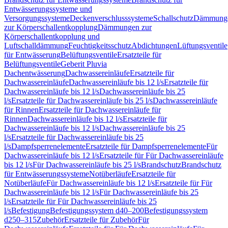
Entwässerungssysteme und
Versorgungssysteme
Deckenverschlusssysteme
Schallschutz
Dämmung
zur Körperschallentkopplung
Dämmungen zur
Körperschallentkopplung und
Luftschalldämmung
Feuchtigkeitsschutz
Abdichtungen
Lüftungsventile
für Entwässerung
Belüftungsventile
Ersatzteile für
Belüftungsventile
Geberit Pluvia
Dachentwässerung
Dachwassereinläufe
Ersatzteile für
Dachwassereinläufe
Dachwassereinläufe bis 12 l/s
Ersatzteile für
Dachwassereinläufe bis 12 l/s
Dachwassereinläufe bis 25
l/s
Ersatzteile für Dachwassereinläufe bis 25 l/s
Dachwassereinläufe
für Rinnen
Ersatzteile für Dachwassereinläufe für
Rinnen
Dachwassereinläufe bis 12 l/s
Ersatzteile für
Dachwassereinläufe bis 12 l/s
Dachwassereinläufe bis 25
l/s
Ersatzteile für Dachwassereinläufe bis 25
l/s
Dampfsperrenelemente
Ersatzteile für Dampfsperrenelemente
Für
Dachwassereinläufe bis 12 l/s
Ersatzteile für Für Dachwassereinläufe
bis 12 l/s
Für Dachwassereinläufe bis 25 l/s
Brandschutz
Brandschutz
für Entwässerungssysteme
Notüberläufe
Ersatzteile für
Notüberläufe
Für Dachwassereinläufe bis 12 l/s
Ersatzteile für Für
Dachwassereinläufe bis 12 l/s
Für Dachwassereinläufe bis 25
l/s
Ersatzteile für Für Dachwassereinläufe bis 25
l/s
Befestigung
Befestigungssystem d40–200
Befestigungssystem
d250–315
Zubehör
Ersatzteile für Zubehör
Für