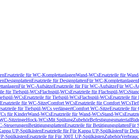
en
Ersatzteile für WC-Komplettanlagen
Wand-WCs
Ersatzteile für Wa
ken
Designplatten
Ersatzteile für Designplatten
Für WC-Komplettanlagen
tanlagen
Für WC-Aufsätze
Ersatzteile für Für WC-Aufsätze
Für WC-Au
eile für Tiefspül-WCs
Flachspül-WCs
Ersatzteile für Flachspül-WCs
Stan
iefspül-WCs
Ersatzteile für Tiefspül-WCs
Flachspül-WCs
Ersatzteile fü
Ersatzteile für WC-Sitze
Comfort WCs
Ersatzteile für Comfort WCs
Tie
rsatzteile für Tiefspül-WCs verlängert
Comfort WC-Sitze
Ersatzteile fü
WCs für Kinder
Wand-WCs
Ersatzteile für Wand-WCs
Stand-WCs
Ersatzt
r WC-Sitzringe
Hock-WCs
Mit Spülung
Zubehör
Befestigungsmaterial
Bide
C-Steuerungen
Betätigungsplatten
Ersatzteile für Betätigungsplatten
Für 
Kappa UP-Spülkästen
Ersatzteile für Für Kappa UP-Spülkästen
Für Delt
P-Spülkästen
Ersatzteile für Für 300T UP-Spülkästen
Zubehör
Verbrauc