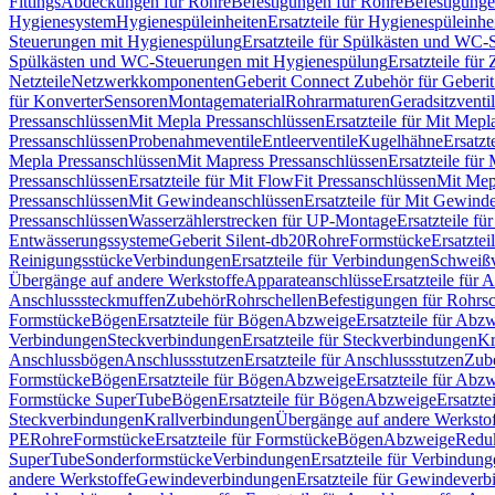
Fittings
Abdeckungen für Rohre
Befestigungen für Rohre
Befestigunge
Hygienesystem
Hygienespüleinheiten
Ersatzteile für Hygienespüleinhe
Steuerungen mit Hygienespülung
Ersatzteile für Spülkästen und WC
Spülkästen und WC-Steuerungen mit Hygienespülung
Ersatzteile fü
Netzteile
Netzwerkkomponenten
Geberit Connect Zubehör für Geberi
für Konverter
Sensoren
Montagematerial
Rohrarmaturen
Geradsitzventi
Pressanschlüssen
Mit Mepla Pressanschlüssen
Ersatzteile für Mit Mepl
Pressanschlüssen
Probenahmeventile
Entleerventile
Kugelhähne
Ersatzt
Mepla Pressanschlüssen
Mit Mapress Pressanschlüssen
Ersatzteile für
Pressanschlüssen
Ersatzteile für Mit FlowFit Pressanschlüssen
Mit Mep
Pressanschlüssen
Mit Gewindeanschlüssen
Ersatzteile für Mit Gewind
Pressanschlüssen
Wasserzählerstrecken für UP-Montage
Ersatzteile f
Entwässerungssysteme
Geberit Silent-db20
Rohre
Formstücke
Ersatztei
Reinigungsstücke
Verbindungen
Ersatzteile für Verbindungen
Schweiß
Übergänge auf andere Werkstoffe
Apparateanschlüsse
Ersatzteile für 
Anschlusssteckmuffen
Zubehör
Rohrschellen
Befestigungen für Rohrsc
Formstücke
Bögen
Ersatzteile für Bögen
Abzweige
Ersatzteile für Abz
Verbindungen
Steckverbindungen
Ersatzteile für Steckverbindungen
Kr
Anschlussbögen
Anschlussstutzen
Ersatzteile für Anschlussstutzen
Zub
Formstücke
Bögen
Ersatzteile für Bögen
Abzweige
Ersatzteile für Abz
Formstücke SuperTube
Bögen
Ersatzteile für Bögen
Abzweige
Ersatzte
Steckverbindungen
Krallverbindungen
Übergänge auf andere Werksto
PE
Rohre
Formstücke
Ersatzteile für Formstücke
Bögen
Abzweige
Redu
SuperTube
Sonderformstücke
Verbindungen
Ersatzteile für Verbindun
andere Werkstoffe
Gewindeverbindungen
Ersatzteile für Gewindever