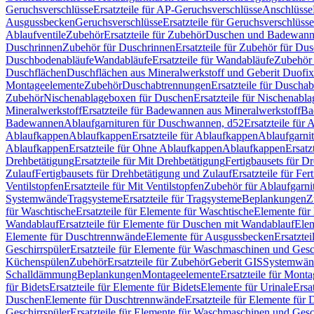
Geruchsverschlüsse
Ersatzteile für AP-Geruchsverschlüsse
Anschlüsse
Ausgussbecken
Geruchsverschlüsse
Ersatzteile für Geruchsverschlüsse
Ablaufventile
Zubehör
Ersatzteile für Zubehör
Duschen und Badewan
Duschrinnen
Zubehör für Duschrinnen
Ersatzteile für Zubehör für Du
Duschbodenabläufe
Wandabläufe
Ersatzteile für Wandabläufe
Zubehör 
Duschflächen
Duschflächen aus Mineralwerkstoff und Geberit Duofix 
Montageelemente
Zubehör
Duschabtrennungen
Ersatzteile für Duscha
Zubehör
Nischenablageboxen für Duschen
Ersatzteile für Nischenab
Mineralwerkstoff
Ersatzteile für Badewannen aus Mineralwerkstoff
Ba
Badewannen
Ablaufgarnituren für Duschwannen, d52
Ersatzteile für
Ablaufkappen
Ablaufkappen
Ersatzteile für Ablaufkappen
Ablaufgarni
Ablaufkappen
Ersatzteile für Ohne Ablaufkappen
Ablaufkappen
Ersatz
Drehbetätigung
Ersatzteile für Mit Drehbetätigung
Fertigbausets für D
Zulauf
Fertigbausets für Drehbetätigung und Zulauf
Ersatzteile für Fe
Ventilstopfen
Ersatzteile für Mit Ventilstopfen
Zubehör für Ablaufgarn
Systemwände
Tragsysteme
Ersatzteile für Tragsysteme
Beplankungen
Z
für Waschtische
Ersatzteile für Elemente für Waschtische
Elemente für 
Wandablauf
Ersatzteile für Elemente für Duschen mit Wandablauf
Ele
Elemente für Duschtrennwände
Elemente für Ausgussbecken
Ersatzte
Geschirrspüler
Ersatzteile für Elemente für Waschmaschinen und Gesc
Küchenspülen
Zubehör
Ersatzteile für Zubehör
Geberit GIS
Systemwän
Schalldämmung
Beplankungen
Montageelemente
Ersatzteile für Mont
für Bidets
Ersatzteile für Elemente für Bidets
Elemente für Urinale
Ersa
Duschen
Elemente für Duschtrennwände
Ersatzteile für Elemente fü
Geschirrspüler
Ersatzteile für Elemente für Waschmaschinen und Gesc