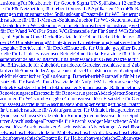
lauslösung
Für Netzbetrieb, für Geberit Sigma UP-Spülkästen 12 cm
Ers
ile für Für Netzbetrieb, für Geberit Omega UP-Spülkästen 12 cm
Für Ba
rungen mit pneumatischer Spülauslösung
Ersatzteile für WC-Steuerun
g
Ersatzteile für Für 1-Mengen-Spülung
Zubehör für WC-Steuerungen
Er
satzteile für Für WC-Steuerungen mit elektronischer Spülauslösung
Ver
le für Für Wand-WCs
Für Stand-WCs
Ersatzteile für Für Stand-WCs
Zube
ieb, mit Spülrand
Ohne Deckel
Ersatzteile für Ohne Deckel
Urinale, gespü
 oder UP-Urinalsteuerung
Mit integrierter Urinalsteuerung
Ersatzteile für 
 gespülter Betrieb, mit / für Deckel
Ersatzteile für Urinale, gespülter Bet
zteile für Urinale, wasserloser Betrieb
Ohne Deckel
Ersatzteile für Ohn
inaltrennwände aus Kunststoff
Urinaltrennwände aus Glas
Ersatzteile fü
behör
Ersatzteile für Zubehör
Urinaldeckel
Geruchsverschlüsse und Zub
aufventile
Spülverteiler
Apparateanschlüsse
Urinalsteuerungen
Unterput
ieb
Mit elektronischer Spülauslösung, Batteriebetrieb
Ersatzteile für Mit
rsatzteile für Basic
Aufputz
Ersatzteile für Aufputz
Mit elektronischer Sp
betrieb
Ersatzteile für Mit elektronischer Spülauslösung, Batteriebetrieb
Renovierungssets
Ersatzteile für Renovierungssets
Abdeckplatten
Sonsti
fgarnituren für WCs und Ausgüsse
Geruchsverschlüsse
Ersatzteile für Ge
hlusssets
Ersatzteile für Anschlusssets
Spülbogenverlängerungen
Ersatz
für Urinale
Ersatzteile für Ablaufgarnituren für Urinale
Urinalgeruchsver
eruchsverschlüsses
Ersatzteile für Rohrbogengeruchsverschlüsses
Spül
tutzen
Anschlussbögen
Ersatzteile für Anschlussbögen
Manschetten
Ablau
sverschlüsse
Anschlussstutzen
Anschlussbögen
Abdeckungen
Anschlüss
elwaschtische
Ersatzteile für Möbelwaschtische
Aufsatzwaschtische
Ers
albeinbauwaschtische
Ersatzteile für Halbeinbauwaschtische
Einbauwasc