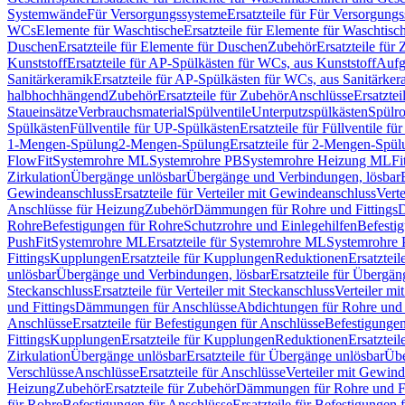
Systemwände
Für Versorgungssysteme
Ersatzteile für Für Versorgung
WCs
Elemente für Waschtische
Ersatzteile für Elemente für Waschtisc
Duschen
Ersatzteile für Elemente für Duschen
Zubehör
Ersatzteile für
Kunststoff
Ersatzteile für AP-Spülkästen für WCs, aus Kunststoff
Aufg
Sanitärkeramik
Ersatzteile für AP-Spülkästen für WCs, aus Sanitärker
halbhochhängend
Zubehör
Ersatzteile für Zubehör
Anschlüsse
Ersatztei
Staueinsätze
Verbrauchsmaterial
Spülventile
Unterputzspülkästen
Spülr
Spülkästen
Füllventile für UP-Spülkästen
Ersatzteile für Füllventile f
1-Mengen-Spülung
2-Mengen-Spülung
Ersatzteile für 2-Mengen-Spül
FlowFit
Systemrohre ML
Systemrohre PB
Systemrohre Heizung ML
Fi
Zirkulation
Übergänge unlösbar
Übergänge und Verbindungen, lösbar
Gewindeanschluss
Ersatzteile für Verteiler mit Gewindeanschluss
Verte
Anschlüsse für Heizung
Zubehör
Dämmungen für Rohre und Fittings
D
Rohre
Befestigungen für Rohre
Schutzrohre und Einlegehilfen
Befesti
PushFit
Systemrohre ML
Ersatzteile für Systemrohre ML
Systemrohre
Fittings
Kupplungen
Ersatzteile für Kupplungen
Reduktionen
Ersatztei
unlösbar
Übergänge und Verbindungen, lösbar
Ersatzteile für Übergä
Steckanschluss
Ersatzteile für Verteiler mit Steckanschluss
Verteiler m
und Fittings
Dämmungen für Anschlüsse
Abdichtungen für Rohre und 
Anschlüsse
Ersatzteile für Befestigungen für Anschlüsse
Befestigungen 
Fittings
Kupplungen
Ersatzteile für Kupplungen
Reduktionen
Ersatztei
Zirkulation
Übergänge unlösbar
Ersatzteile für Übergänge unlösbar
Übe
Verschlüsse
Anschlüsse
Ersatzteile für Anschlüsse
Verteiler mit Gewin
Heizung
Zubehör
Ersatzteile für Zubehör
Dämmungen für Rohre und Fi
für Rohre
Befestigungen für Anschlüsse
Ersatzteile für Befestigungen 