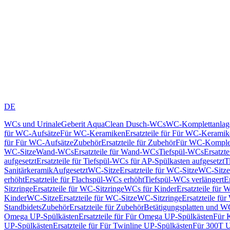
DE
WCs und Urinale
Geberit AquaClean Dusch-WCs
WC-Komplettanlag
für WC-Aufsätze
Für WC-Keramiken
Ersatzteile für Für WC-Kerami
für Für WC-Aufsätze
Zubehör
Ersatzteile für Zubehör
Für WC-Komplet
WC-Sitze
Wand-WCs
Ersatzteile für Wand-WCs
Tiefspül-WCs
Ersatzt
aufgesetzt
Ersatzteile für Tiefspül-WCs für AP-Spülkasten aufgesetzt
T
Sanitärkeramik
Aufgesetzt
WC-Sitze
Ersatzteile für WC-Sitze
WC-Sitze
erhöht
Ersatzteile für Flachspül-WCs erhöht
Tiefspül-WCs verlängert
E
Sitzringe
Ersatzteile für WC-Sitzringe
WCs für Kinder
Ersatzteile für 
Kinder
WC-Sitze
Ersatzteile für WC-Sitze
WC-Sitzringe
Ersatzteile fü
Standbidets
Zubehör
Ersatzteile für Zubehör
Betätigungsplatten und W
Omega UP-Spülkästen
Ersatzteile für Für Omega UP-Spülkästen
Für 
UP-Spülkästen
Ersatzteile für Für Twinline UP-Spülkästen
Für 300T U