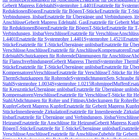
Geberit Mapress Edelstahl
Systemrohre 1.4401
Ersatzteile für System
Reduktionen
Bögen
Ersatzteile für Bögen
T-Stücke
Ersatzteile für T-St
Verbindungen, lösbar
Ersatzteile für Übergänge und Verbindungen, lö
Anschlüsse
Geberit Mapress Edelstahl, Gas
Ersatzteile für Geberit Ma
für Reduktionen
Bögen
Ersatzteile für Bögen
T-Stücke
Ersatzteile für T
Verbindungen, lösbar
Verschlüsse
Ersatzteile für Verschlüsse
Anschlüss
1.4401
Ersatzteile für Systemrohre 1.4401
Systemrohre 1.4521
Ersatzt
Stücke
Ersatzteile für T-Stücke
Übergänge unlösbar
Ersatzteile für Üb
Verschlüsse
Anschlüsse
Ersatzteile für Anschlüsse
Kompensatoren
Ersa
Edelstahl
Schutzkappen für Rohrende
Dämmungen für Anschlüsse
Abd
für Flanschverbindungen
Geberit Mapress Therm
Systemrohre Therm
F
Stücke
Ersatzteile für T-Stücke
Übergänge unlösbar
Ersatzteile für Üb
Kompensatoren
Verschlüsse
Ersatzteile für Verschlüsse
T-Stücke für H
Therm
Schutzkappen für Rohrende
Systemdichtungen
Sets Schraube f
Stahl
Systemrohre 1.0034
Systemrohre 1.0215
Rohrnippel
Muffen
Ersat
für Kreuzstücke
Übergänge unlösbar
Ersatzteile für Übergänge unlösb
Kompensatoren
Verschlüsse
Ersatzteile für Verschlüsse
T-Stücke für H
Stahl
Abdichtungen für Rohre und Fittings
Abdeckungen für Rohre
Be
Kupfer
Geberit Mapress Kupfer
Ersatzteile für Geberit Mapress Kupfe
Stücke
Innenliegende Zirkulation
Ersatzteile für Innenliegende Zirkula
lösbar
Ersatzteile für Übergänge und Verbindungen, lösbar
Verschlüsse
Heizung
Ersatzteile für Anschlüsse für Heizung
Geberit Mapress Kupfe
Bögen
T-Stücke
Ersatzteile für T-Stücke
Übergänge unlösbar
Ersatzteil
Verschlüsse
Anschlüsse
Ersatzteile für Anschlüsse
Zubehör für Geberit