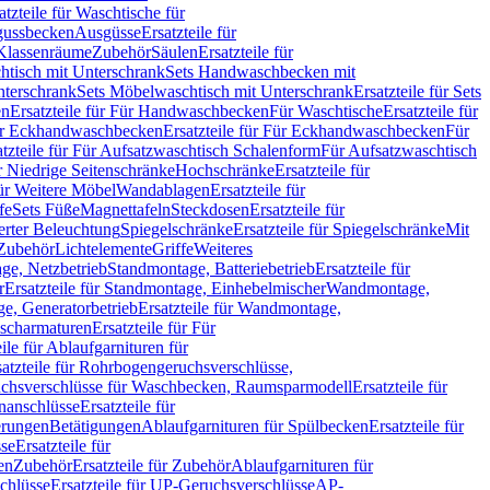
atzteile für Waschtische für
sgussbecken
Ausgüsse
Ersatzteile für
r Klassenräume
Zubehör
Säulen
Ersatzteile für
htisch mit Unterschrank
Sets Handwaschbecken mit
Unterschrank
Sets Möbelwaschtisch mit Unterschrank
Ersatzteile für Sets
en
Ersatzteile für Für Handwaschbecken
Für Waschtische
Ersatzteile für
r Eckhandwaschbecken
Ersatzteile für Für Eckhandwaschbecken
Für
atzteile für Für Aufsatzwaschtisch Schalenform
Für Aufsatzwaschtisch
ür Niedrige Seitenschränke
Hochschränke
Ersatzteile für
für Weitere Möbel
Wandablagen
Ersatzteile für
fe
Sets Füße
Magnettafeln
Steckdosen
Ersatzteile für
ierter Beleuchtung
Spiegelschränke
Ersatzteile für Spiegelschränke
Mit
Zubehör
Lichtelemente
Griffe
Weiteres
age, Netzbetrieb
Standmontage, Batteriebetrieb
Ersatzteile für
r
Ersatzteile für Standmontage, Einhebelmischer
Wandmontage,
, Generatorbetrieb
Ersatzteile für Wandmontage,
ischarmaturen
Ersatzteile für Für
eile für Ablaufgarnituren für
satzteile für Rohrbogengeruchsverschlüsse,
chsverschlüsse für Waschbecken, Raumsparmodell
Ersatzteile für
anschlüsse
Ersatzteile für
erungen
Betätigungen
Ablaufgarnituren für Spülbecken
Ersatzteile für
se
Ersatzteile für
en
Zubehör
Ersatzteile für Zubehör
Ablaufgarnituren für
chlüsse
Ersatzteile für UP-Geruchsverschlüsse
AP-