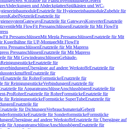
chtungen
Sets Schraube für Flanschverbindungen
Geberit
zer
Abdeckungen und Abdeckplatten
Spülkästen und WC-
gieneeinbaumodule
Ersatzteile für Hygieneeinbaumodule
Zubehör für
oren
Kabel
Netzteile
Ersatzteile für
Hygienesystem
Gateways
Ersatzteile für Gateways
Konverter
Ersatzteile
itzventile
Mit FlowFit Pressanschlüssen
Ersatzteile für Mit FlowFit
press
lowFit Pressanschlüssen
Mit Mepla Pressanschlüssen
Ersatzteile für Mit
 für Kugelhähne für UP-Montage
Mit FlowFit
ress Pressanschlüssen
Ersatzteile für Mit Mapress
ress Pressanschlüssen
Ersatzteile für Mit Mapress
teile für Mit Gewindeanschlüssen
Gebäude-
n
Reinigungsstücke
Ersatzteile für
nverbindungen
Übergänge auf andere Werkstoffe
Ersatzteile für
lusssteckmuffen
Ersatzteile für
re
Ersatzteile für Rohre
Formstücke
Ersatzteile für
ile für Reinigungsstücke
Verbindungen
Ersatzteile für
rsatzteile für Apparateanschlüsse
Anschlussbögen
Ersatzteile für
lent-Pro
Rohre
Ersatzteile für Rohre
Formstücke
Ersatzteile für
ile für Reinigungsstücke
Formstücke SuperTube
Ersatzteile für
ndungen
Ersatzteile für
Ersatzteile für Dichtungen
Verbrauchsmaterial
Geberit
nderformstücke
Ersatzteile für Sonderformstücke
Formstücke
ndungen
Übergänge auf andere Werkstoffe
Ersatzteile für Übergänge auf
teile für Apparateanschlüsse
Anschlussbögen
Ersatzteile für