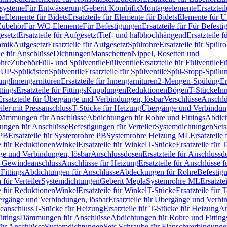
ssysteme
Für Entwässerung
Geberit Kombifix
Montageelemente
Ersatztei
he
Elemente für Bidets
Ersatzteile für Elemente für Bidets
Elemente für U
 Zubehör
Für WC-Elemente
Für Befestigungen
Ersatzteile für Für Befest
esetzt
Ersatzteile für Aufgesetzt
Tief- und halbhochhängend
Ersatzteile 
amik
Aufgesetzt
Ersatzteile für Aufgesetzt
Spülrohre
Ersatzteile für Spülr
le für Anschlüsse
Dichtungen
Manschetten
Nippel, Rosetten und
ohre
Zubehör
Füll- und Spülventile
Füllventile
Ersatzteile für Füllventile
Fü
ür UP-Spülkästen
Spülventile
Ersatzteile für Spülventile
Spül-Stopp-Spülu
ung
Innengarnituren
Ersatzteile für Innengarnituren
2-Mengen-Spülung
Er
ttings
Ersatzteile für Fittings
Kupplungen
Reduktionen
Bögen
T-Stücke
In
Ersatzteile für Übergänge und Verbindungen, lösbar
Verschlüsse
Anschlü
iler mit Pressanschluss
T-Stücke für Heizung
Übergänge und Verbindung
ämmungen für Anschlüsse
Abdichtungen für Rohre und Fittings
Abdich
gungen für Anschlüsse
Befestigungen für Verteiler
Systemdichtungen
Set
 PB
Ersatzteile für Systemrohre PB
Systemrohre Heizung ML
Ersatzteil
le für Reduktionen
Winkel
Ersatzteile für Winkel
T-Stücke
Ersatzteile für 
nge und Verbindungen, lösbar
Anschlussdosen
Ersatzteile für Anschlussd
it Gewindeanschluss
Anschlüsse für Heizung
Ersatzteile für Anschlüsse 
Fittings
Abdichtungen für Anschlüsse
Abdeckungen für Rohre
Befestig
für Verteiler
Systemdichtungen
Geberit Mepla
Systemrohre ML
Ersatzte
le für Reduktionen
Winkel
Ersatzteile für Winkel
T-Stücke
Ersatzteile für 
rgänge und Verbindungen, lösbar
Ersatzteile für Übergänge und Verbi
deanschluss
T-Stücke für Heizung
Ersatzteile für T-Stücke für Heizung
An
ttings
Dämmungen für Anschlüsse
Abdichtungen für Rohre und Fitting
für Anschlüsse
Systemdichtungen
Sets Schraube für Flanschverbindung