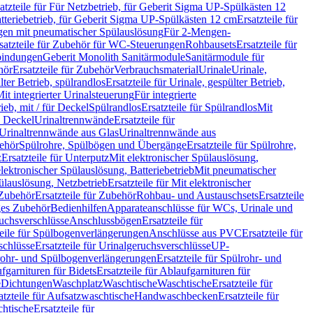
atzteile für Für Netzbetrieb, für Geberit Sigma UP-Spülkästen 12
tteriebetrieb, für Geberit Sigma UP-Spülkästen 12 cm
Ersatzteile für
gen mit pneumatischer Spülauslösung
Für 2-Mengen-
satzteile für Zubehör für WC-Steuerungen
Rohbausets
Ersatzteile für
bindungen
Geberit Monolith Sanitärmodule
Sanitärmodule für
hör
Ersatzteile für Zubehör
Verbrauchsmaterial
Urinale
Urinale,
lter Betrieb, spülrandlos
Ersatzteile für Urinale, gespülter Betrieb,
Mit integrierter Urinalsteuerung
Für integrierte
rieb, mit / für Deckel
Spülrandlos
Ersatzteile für Spülrandlos
Mit
e Deckel
Urinaltrennwände
Ersatzteile für
r Urinaltrennwände aus Glas
Urinaltrennwände aus
ehör
Spülrohre, Spülbögen und Übergänge
Ersatzteile für Spülrohre,
z
Ersatzteile für Unterputz
Mit elektronischer Spülauslösung,
 elektronischer Spülauslösung, Batteriebetrieb
Mit pneumatischer
ülauslösung, Netzbetrieb
Ersatzteile für Mit elektronischer
Zubehör
Ersatzteile für Zubehör
Rohbau- und Austauschsets
Ersatzteile
ges Zubehör
Bedienhilfen
Apparateanschlüsse für WCs, Urinale und
ruchsverschlüsse
Anschlussbögen
Ersatzteile für
teile für Spülbogenverlängerungen
Anschlüsse aus PVC
Ersatzteile für
schlüsse
Ersatzteile für Urinalgeruchsverschlüsse
UP-
rohr- und Spülbogenverlängerungen
Ersatzteile für Spülrohr- und
fgarnituren für Bidets
Ersatzteile für Ablaufgarnituren für
e
Dichtungen
Waschplatz
Waschtische
Waschtische
Ersatzteile für
atzteile für Aufsatzwaschtische
Handwaschbecken
Ersatzteile für
htische
Ersatzteile für