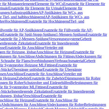
le für Montageelemente
Elemente für WCs
Ersatzteile für Elemente für
rinale
Ersatzteile für Elemente für Urinale
Elemente für
igungen
Aufputzspülkästen
AP-Spülkästen für WCs, aus
für Tief- und halbhochhängend
AP-Spülkästen für WCs, aus
ohre
Hochhängend
Ersatzteile für Hochhängend
Tief- und
llventile für AP-Spülkästen
Ersatzteile für Füllventile für AP-
ng
Ersatzteile für Spül-Stopp-Spülung
1-Mengen-Spülung
Ersatzteile für
satzteile für 2-Mengen-Spülung
Versorgungssysteme
Geberit
nenliegende Zirkulation
Ersatzteile für Innenliegende
sse
Ersatzteile für Anschlüsse
Verteiler mit
en für Heizung, lösbar
Anschlüsse für Heizung
Ersatzteile für
tungen für Anschlüsse
Abdichtungen für Fittings
Abdeckungen für
s Schraube für Flanschverbindungen
Verbrauchsmaterial
Geberit
e für Systemrohre Heizung ML
Fittings
Ersatzteile für
T-Stücke
Übergänge unlösbar
Ersatzteile für Übergänge
osen
Anschlüsse
Ersatzteile für Anschlüsse
Verteiler mit
für Heizung
Zubehör
Ersatzteile für Zubehör
Dämmungen für Rohre
ungen für Rohre
Schutzrohre und Einlegehilfen
Befestigungen für
ile für Systemrohre ML
Fittings
Ersatzteile für
T-Stücke
Innenliegende Zirkulation
Ersatzteile für Innenliegende
ndungen, lösbar
Verschlüsse
Ersatzteile für
schlüsse für Heizung
Ersatzteile für Anschlüsse für
s
Abdichtungen für Anschlüsse
Abdeckungen für Rohre
Befestigungen
en
Geberit Mapress Edelstahl
Geberit Mapress Edelstahl
Ersatzteile für