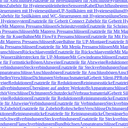
n für Anschlüsse
Ersatzteile für Befestigungen für Anschlüsse
Systemdi
iten
Zubehör für Hygienespüleinheiten
Sensoren
Kabel
Durchflussbegren
-Steuerungen mit Hygienespülung
UP-Spülkästen mit Hygienespülung
Hy
r Zubehör für Spülkästen und WC-Steuerungen mit Hygienespülung
Sens
t Hygienesystem
Ersatzteile für Geberit Connect Zubehör für Geberit 
le
Mit Mapress Pressanschlüssen
Schrägsitzventile
Ersatzteile für Schrägs
a Pressanschlüssen
Mit Mapress Pressanschlüssen
Ersatzteile für Mit Ma
eile für Kugelhähne
Mit FlowFit Pressanschlüssen
Ersatzteile für Mit F
 Mit Mapress Pressanschlüssen
Kugelhähne für UP-Montage
Ersatzteile
la Pressanschlüssen
Ersatzteile für Mit Mepla Pressanschlüssen
Mit Map
eanschlüssen
Rückschlagventile
Ersatzteile für Rückschlagventile
Mit Map
ür Wasserzählerstrecken für UP-Montage
Mit Gewindeanschlüssen
Ersatz
le für Formstücke
Bögen
Abzweige
Ersatzteile für Abzweige
Reduktione
verbindungen
Steckverbindungen
Ersatzteile für Steckverbindungen
Span
Apparateanschlüsse
Anschlussbögen
Ersatzteile für Anschlussbögen
Ansch
hellen
Verschlüsse
Dichtungen
Verbrauchsmaterial
Geberit Silent-PP
Roh
weige
Reduktionen
Ersatzteile für Reduktionen
Reinigungsstücke
Ersatzte
allverbindungen
Übergänge auf andere Werkstoffe
Apparateanschlüsse
E
ehör
Verschlüsse
Dichtungen
Schutzdeckel
Verbrauchsmaterial
Geberit Si
weige
Reduktionen
Ersatzteile für Reduktionen
Reinigungsstücke
Ersatzte
ile für Abzweige
Verbindungen
Ersatzteile für Verbindungen
Steckverbi
ffe
Zubehör
Ersatzteile für Zubehör
Rohrschellen
Verschlüsse
Dichtungen
ktionen
Reinigungsstücke
Ersatzteile für Reinigungsstücke
Übergänge
So
gen
Schweißverbindungen
Steckverbindungen
Ersatzteile für Steckverbi
bindungen
Flanschverbindungen
Bundbüchsen
Apparateanschlüsse
Ersatz