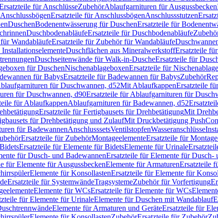
Ersatzteile für Anschlüsse
Zubehör
Ablaufgarnituren für Ausgussbecken
Anschlussbögen
Ersatzteile für Anschlussbögen
Anschlussstutzen
Ersatz
nen
Duschen
Bodenentwässerung für Duschen
Ersatzteile für Bodenent
schrinnen
Duschbodenabläufe
Ersatzteile für Duschbodenabläufe
Zubehör
für Wandabläufe
Ersatzteile für Zubehör für Wandabläufe
Duschwannen
Installationselemente
Duschflächen aus Mineralwerkstoff
Ersatzteile f
btrennungen
Duschseitenwände für Walk-in-Dusche
Ersatzteile für Dus
lageboxen für Duschen
Nischenablageboxen
Ersatzteile für Nischenabla
dewannen für Babys
Ersatzteile für Badewannen für Babys
Zubehör
Rep
 Ablaufgarnituren für Duschwannen, d52
Mit Ablaufkappen
Ersatzteile f
turen für Duschwannen, d90
Ersatzteile für Ablaufgarnituren für Dusc
teile für Ablaufkappen
Ablaufgarnituren für Badewannen, d52
Ersatztei
rehbetätigung
Ersatzteile für Fertigbausets für Drehbetätigung
Mit Drehbe
rtigbausets für Drehbetätigung und Zulauf
Mit Druckbetätigung PushCon
ituren für Badewannen
Anschlusssets
Ventilstopfen
Wasseranschlüsse
Inst
ubehör
Ersatzteile für Zubehör
Montageelemente
Ersatzteile für Montag
Bidets
Ersatzteile für Elemente für Bidets
Elemente für Urinale
Ersatztei
mente für Dusch- und Badewannen
Ersatzteile für Elemente für Dusch
ile für Elemente für Ausgussbecken
Elemente für Armaturen
Ersatzteile 
hirrspüler
Elemente für Konsollasten
Ersatzteile für Elemente für Konso
de
Ersatzteile für Systemwände
Tragsysteme
Zubehör für Vorfertigung
Er
ageelemente
Elemente für WCs
Ersatzteile für Elemente für WCs
Element
tzteile für Elemente für Urinale
Elemente für Duschen mit Wandablauf
E
r Duschtrennwände
Elemente für Armaturen und Geräte
Ersatzteile für E
hirrspüler
Elemente für Konsollasten
Zubehör
Ersatzteile für Zubehör
Zu