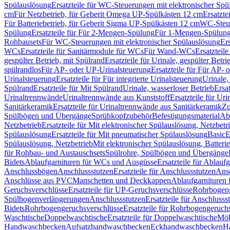
Spülauslösung
Ersatzteile für WC-Steuerungen mit elektronischer Spü
cm
Für Netzbetrieb, für Geberit Omega UP-Spülkästen 12 cm
Ersatzte
Für Batteriebetrieb, für Geberit Sigma UP-Spülkästen 12 cm
WC-Steue
Spülung
Ersatzteile für Für 2-Mengen-Spülung
Für 1-Mengen-Spülun
Rohbausets
Für WC-Steuerungen mit elektronischer Spülauslösung
Er
WCs
Ersatzteile für Sanitärmodule für WCs
Für Wand-WCs
Ersatztei
gespülter Betrieb, mit Spülrand
Ersatzteile für Urinale, gespülter Betr
spülrandlos
Für AP- oder UP-Urinalsteuerung
Ersatzteile für Für AP-
Urinalsteuerung
Ersatzteile für Für integrierte Urinalsteuerung
Urinale,
Spülrand
Ersatzteile für Mit Spülrand
Urinale, wasserloser Betrieb
Ersat
Urinaltrennwände
Urinaltrennwände aus Kunststoff
Ersatzteile für Ur
Sanitärkeramik
Ersatzteile für Urinaltrennwände aus Sanitärkeramik
Zu
Spülbögen und Übergänge
Sprühkopfzubehör
Befestigungsmaterial
Abl
Netzbetrieb
Ersatzteile für Mit elektronischer Spülauslösung, Netzbetr
Spülauslösung
Ersatzteile für Mit pneumatischer Spülauslösung
Basic
E
Spülauslösung, Netzbetrieb
Mit elektronischer Spülauslösung, Batterie
für Rohbau- und Austauschsets
Spülrohre, Spülbögen und Übergänge
Bidets
Ablaufgarnituren für WCs und Ausgüsse
Ersatzteile für Ablau
Anschlussbögen
Anschlussstutzen
Ersatzteile für Anschlussstutzen
Ansc
Anschlüsse aus PVC
Manschetten und Deckkappen
Ablaufgarnituren 
Geruchsverschlüsse
Ersatzteile für UP-Geruchsverschlüsse
Rohrbogeng
Spülbogenverlängerungen
Anschlussstutzen
Ersatzteile für Anschlusss
Bidets
Rohrbogengeruchsverschlüsse
Ersatzteile für Rohrbogengeruch
Waschtische
Doppelwaschtische
Ersatzteile für Doppelwaschtische
Möb
Handwaschbecken
Aufsatzhandwaschbecken
Eckhandwaschbecken
H