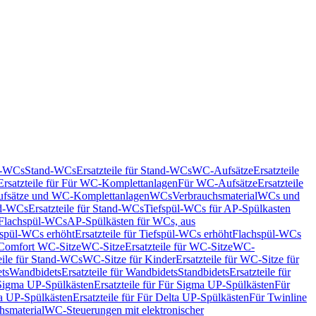
nd-WCs
Stand-WCs
Ersatzteile für Stand-WCs
WC-Aufsätze
Ersatzteile
Ersatzteile für Für WC-Komplettanlagen
Für WC-Aufsätze
Ersatzteile
fsätze und WC-Komplettanlagen
WCs
Verbrauchsmaterial
WCs und
d-WCs
Ersatzteile für Stand-WCs
Tiefspül-WCs für AP-Spülkasten
r Flachspül-WCs
AP-Spülkästen für WCs, aus
fspül-WCs erhöht
Ersatzteile für Tiefspül-WCs erhöht
Flachspül-WCs
r Comfort WC-Sitze
WC-Sitze
Ersatzteile für WC-Sitze
WC-
eile für Stand-WCs
WC-Sitze für Kinder
Ersatzteile für WC-Sitze für
ts
Wandbidets
Ersatzteile für Wandbidets
Standbidets
Ersatzteile für
Sigma UP-Spülkästen
Ersatzteile für Für Sigma UP-Spülkästen
Für
a UP-Spülkästen
Ersatzteile für Für Delta UP-Spülkästen
Für Twinline
hsmaterial
WC-Steuerungen mit elektronischer