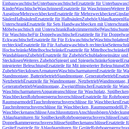
Einbauwaschtische
Unterbauwaschtische
Ersatzteile für Unterbauwasc
Kinder
Waschtische
Waschrinnen
Ersatzteile für Waschrinnen
Weitere 
Ausgüsse
Mehrzweckbecken
Ersatzteile für Mehrzweckbecken
Gipsfa
Säulen
Halbsäulen
Ersatzteile für Halbsäulen
Zubehör
Ablaufkappen
Ha
Unterschrank
Ersatzteile für Sets Handwaschbecken mit Unterschrank
Möbelwaschtisch mit Unterschrank
Badezimmermöbel
Waschtischunte
Für Waschtische
Für Doppelwaschtische
Ersatzteile für Für Doppelwa
Eckwaschtische
Ersatzteile für Für Eckwaschtische
Waschtischplatten
E
rechteckig
Ersatzteile für Für Aufsatzwaschtisch rechteckig
Seitenschr
Hochschränke
Mittelhochschränke
Ersatzteile für Mittelhochschränke
H
Wandablagen
Zubehör
Ersatzteile für Zubehör
Schubladeneinsätze un
Steckdosen
Weiteres Zubehör
Spiegel und Spiegelschränke
Spiegel
Ersa
integrierter Beleuchtung
Ersatzteile für Mit integrierter Beleuchtung
Oh
Zubehör
Steckdosen
Armaturen
Waschtischarmaturen
Ersatzteile für W
Standmontage, Batteriebetrieb
Standmontage, Generatorbetrieb
Ersatzt
Netzbetrieb
Ersatzteile für Wandmontage, Netzbetrieb
Wandmontage, Ba
Generatorbetrieb
Wandmontage, Zweigriffmischer
Ersatzteile für Wa
Waschtischarmaturen
Apparateanschlüsse für Waschplatz, Spülbecke
Waschbecken
Rohrbogengeruchsverschlüsse
Ersatzteile für Rohrboge
Raumsparmodell
Tauchrohrgeruchsverschlüsse für Waschbecken
Ersat
Tauchrohrgeruchsverschlüsse für Waschbecken, Raumsparmodell
UP-
Waschbeckenanschlüsse
Anschlussstutzen
Anschlussbögen
Abdeckung
Ablaufgarnituren für Spülbecken
Rohrbogengeruchsverschlüsse
Ersatz
Doppelkammergeruchsverschlüsse
Spülbeckenanschlüsse
Ersatzteile 
Geräte
Ersatzteile für Ablaufgarnituren für Geräte
Rohrbogengeruchsve