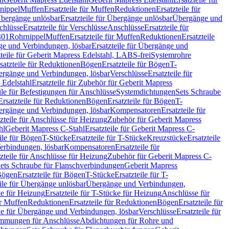
nippel
Muffen
Ersatzteile für Muffen
Reduktionen
Ersatzteile für
bergänge unlösbar
Ersatzteile für Übergänge unlösbar
Übergänge und
chlüsse
Ersatzteile für Verschlüsse
Anschlüsse
Ersatzteile für
401
Rohrnippel
Muffen
Ersatzteile für Muffen
Reduktionen
Ersatzteile
e und Verbindungen, lösbar
Ersatzteile für Übergänge und
zteile für Geberit Mapress Edelstahl, LABS-frei
Systemrohre
satzteile für Reduktionen
Bögen
Ersatzteile für Bögen
T-
bergänge und Verbindungen, lösbar
Verschlüsse
Ersatzteile für
 Edelstahl
Ersatzteile für Zubehör für Geberit Mapress
ile für Befestigungen für Anschlüsse
Systemdichtungen
Sets Schraube
Ersatzteile für Reduktionen
Bögen
Ersatzteile für Bögen
T-
bergänge und Verbindungen, lösbar
Kompensatoren
Ersatzteile für
zteile für Anschlüsse für Heizung
Zubehör für Geberit Mapress
hl
Geberit Mapress C-Stahl
Ersatzteile für Geberit Mapress C-
ile für Bögen
T-Stücke
Ersatzteile für T-Stücke
Kreuzstücke
Ersatzteile
Verbindungen, lösbar
Kompensatoren
Ersatzteile für
zteile für Anschlüsse für Heizung
Zubehör für Geberit Mapress C-
ets Schraube für Flanschverbindungen
Geberit Mapress
Bögen
Ersatzteile für Bögen
T-Stücke
Ersatzteile für T-
eile für Übergänge unlösbar
Übergänge und Verbindungen,
e für Heizung
Ersatzteile für T-Stücke für Heizung
Anschlüsse für
ür Muffen
Reduktionen
Ersatzteile für Reduktionen
Bögen
Ersatzteile für
ile für Übergänge und Verbindungen, lösbar
Verschlüsse
Ersatzteile für
mungen für Anschlüsse
Abdichtungen für Rohre und