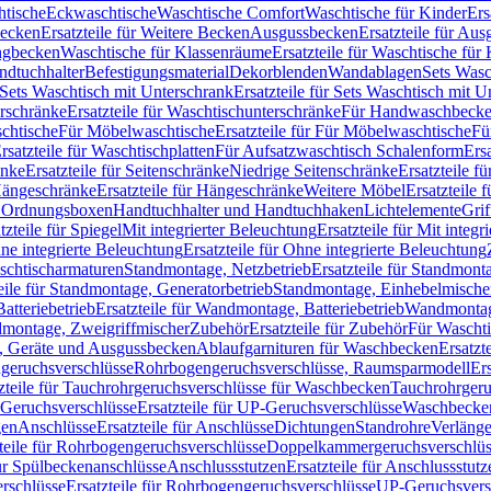
htische
Eckwaschtische
Waschtische Comfort
Waschtische für Kinder
Ers
Becken
Ersatzteile für Weitere Becken
Ausgussbecken
Ersatzteile für Au
ngbecken
Waschtische für Klassenräume
Ersatzteile für Waschtische fü
ndtuchhalter
Befestigungsmaterial
Dekorblenden
Wandablagen
Sets Wasc
Sets Waschtisch mit Unterschrank
Ersatzteile für Sets Waschtisch mit 
rschränke
Ersatzteile für Waschtischunterschränke
Für Handwaschbeck
schtische
Für Möbelwaschtische
Ersatzteile für Für Möbelwaschtische
Fü
rsatzteile für Waschtischplatten
Für Aufsatzwaschtisch Schalenform
Ers
änke
Ersatzteile für Seitenschränke
Niedrige Seitenschränke
Ersatzteile f
ängeschränke
Ersatzteile für Hängeschränke
Weitere Möbel
Ersatzteile 
d Ordnungsboxen
Handtuchhalter und Handtuchhaken
Lichtelemente
Grif
tzteile für Spiegel
Mit integrierter Beleuchtung
Ersatzteile für Mit integr
ne integrierte Beleuchtung
Ersatzteile für Ohne integrierte Beleuchtung
aschtischarmaturen
Standmontage, Netzbetrieb
Ersatzteile für Standmont
eile für Standmontage, Generatorbetrieb
Standmontage, Einhebelmische
tteriebetrieb
Ersatzteile für Wandmontage, Batteriebetrieb
Wandmontage
ndmontage, Zweigriffmischer
Zubehör
Ersatzteile für Zubehör
Für Wascht
n, Geräte und Ausgussbecken
Ablaufgarnituren für Waschbecken
Ersatzt
ngeruchsverschlüsse
Rohrbogengeruchsverschlüsse, Raumsparmodell
Er
zteile für Tauchrohrgeruchsverschlüsse für Waschbecken
Tauchrohrgeru
Geruchsverschlüsse
Ersatzteile für UP-Geruchsverschlüsse
Waschbecken
en
Anschlüsse
Ersatzteile für Anschlüsse
Dichtungen
Standrohre
Verläng
teile für Rohrbogengeruchsverschlüsse
Doppelkammergeruchsverschlüs
für Spülbeckenanschlüsse
Anschlussstutzen
Ersatzteile für Anschlussstutz
rschlüsse
Ersatzteile für Rohrbogengeruchsverschlüsse
UP-Geruchsvers