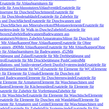
Ersatzteile für Ablaufgarnituren für
teile für Anschlussstutzen
Ablaufventile
Ersatzteile für
wässerung für Duschen
Duschrinnen
Ersatzteile für
 für Duschbodenabläufe
Ersatzteile für Zubehör für
 und Duschflächen
Ersatzteile für Duschwannen und
ür Duschflächen aus Mineralwerkstoff
Montageelemente
Ersatzteile für
chseitenwände für Walk-in-Dusche
Zubehör
Ersatzteile für
geboxen
Zubehör
Badewannen
Badewannen aus
aratursets
Weiteres Zubehör
Apparateanschlüsse für Duschen und
ür Mit Ablaufkappen
Ohne Ablaufkappen
Ersatzteile für Ohne
hwannen, d90
Mit Ablaufkappen
Ersatzteile für Mit Ablaufkappen
Ohne
le für Ablaufgarnituren für Badewannen, d52
Mit
tätigung und Zulauf
Ersatzteile für Mit Drehbetätigung und
trol
Ersatzteile für Mit Druckbetätigung PushControl
Mit
allations- und Spülsysteme
Geberit Duofix
Systemwände
Ersatzteile für
eelemente
Elemente für WCs
Ersatzteile für Elemente für WCs
Elemente
le für Elemente für Urinale
Elemente für Duschen mit
- und Badewannen
Elemente für Duschtrennwände
Ersatzteile für
für Elemente für Armaturen
Elemente für Waschmaschinen und
llasten
Elemente für Küchenspülen
Ersatzteile für Elemente für
satzteile für Zubehör für Vorfertigung
Zubehör für
e für Waschtische
Ersatzteile für Elemente für Waschtische
Elemente
rsatzteile für Elemente für Duschen mit Wandablauf
Elemente für
lemente für Armaturen und Geräte
Elemente für Waschmaschinen und
behör
Ersatzteile für Zubehör
Für Systemwände
Ersatzteile für Für