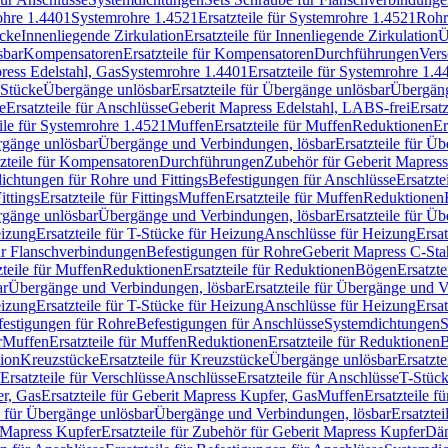
rohre 1.4401
Systemrohre 1.4521
Ersatzteile für Systemrohre 1.4521
Rohr
ücke
Innenliegende Zirkulation
Ersatzteile für Innenliegende Zirkulation
Ü
sbar
Kompensatoren
Ersatzteile für Kompensatoren
Durchführungen
Vers
press Edelstahl, Gas
Systemrohre 1.4401
Ersatzteile für Systemrohre 1.4
-Stücke
Übergänge unlösbar
Ersatzteile für Übergänge unlösbar
Übergäng
e
Ersatzteile für Anschlüsse
Geberit Mapress Edelstahl, LABS-frei
Ersat
eile für Systemrohre 1.4521
Muffen
Ersatzteile für Muffen
Reduktionen
Er
ergänge unlösbar
Übergänge und Verbindungen, lösbar
Ersatzteile für Ü
tzteile für Kompensatoren
Durchführungen
Zubehör für Geberit Mapress
ichtungen für Rohre und Fittings
Befestigungen für Anschlüsse
Ersatzte
ittings
Ersatzteile für Fittings
Muffen
Ersatzteile für Muffen
Reduktionen
ergänge unlösbar
Übergänge und Verbindungen, lösbar
Ersatzteile für Ü
eizung
Ersatzteile für T-Stücke für Heizung
Anschlüsse für Heizung
Ersat
ür Flanschverbindungen
Befestigungen für Rohre
Geberit Mapress C-Sta
zteile für Muffen
Reduktionen
Ersatzteile für Reduktionen
Bögen
Ersatzte
ar
Übergänge und Verbindungen, lösbar
Ersatzteile für Übergänge und 
eizung
Ersatzteile für T-Stücke für Heizung
Anschlüsse für Heizung
Ersat
festigungen für Rohre
Befestigungen für Anschlüsse
Systemdichtungen
S
r
Muffen
Ersatzteile für Muffen
Reduktionen
Ersatzteile für Reduktionen
tion
Kreuzstücke
Ersatzteile für Kreuzstücke
Übergänge unlösbar
Ersatzt
Ersatzteile für Verschlüsse
Anschlüsse
Ersatzteile für Anschlüsse
T-Stück
r, Gas
Ersatzteile für Geberit Mapress Kupfer, Gas
Muffen
Ersatzteile f
e für Übergänge unlösbar
Übergänge und Verbindungen, lösbar
Ersatzte
 Mapress Kupfer
Ersatzteile für Zubehör für Geberit Mapress Kupfer
Däm