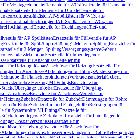
le für Montageelemente
Elemente für WCs
Ersatzteile für Elemente für
rinale
Ersatzteile für Elemente für Urinale
Elemente für
igungen
Aufputzspülkästen
AP-Spülkästen für WCs, aus
für Tief- und halbhochhängend
AP-Spülkästen für WCs, aus
ohre
Hochhängend
Ersatzteile für Hochhängend
Tief- und
llventile für AP-Spülkästen
Ersatzteile für Füllventile für AP-
ng
Ersatzteile für Spül-Stopp-Spülung
1-Mengen-Spülung
Ersatzteile für
satzteile für 2-Mengen-Spülung
Versorgungssysteme
Geberit
nenliegende Zirkulation
Ersatzteile für Innenliegende
sse
Ersatzteile für Anschlüsse
Verteiler mit
en für Heizung, lösbar
Anschlüsse für Heizung
Ersatzteile für
tungen für Anschlüsse
Abdichtungen für Fittings
Abdeckungen für
s Schraube für Flanschverbindungen
Verbrauchsmaterial
Geberit
e für Systemrohre Heizung ML
Fittings
Ersatzteile für
T-Stücke
Übergänge unlösbar
Ersatzteile für Übergänge
osen
Anschlüsse
Ersatzteile für Anschlüsse
Verteiler mit
für Heizung
Zubehör
Ersatzteile für Zubehör
Dämmungen für Rohre
ungen für Rohre
Schutzrohre und Einlegehilfen
Befestigungen für
ile für Systemrohre ML
Fittings
Ersatzteile für
T-Stücke
Innenliegende Zirkulation
Ersatzteile für Innenliegende
ndungen, lösbar
Verschlüsse
Ersatzteile für
schlüsse für Heizung
Ersatzteile für Anschlüsse für
s
Abdichtungen für Anschlüsse
Abdeckungen für Rohre
Befestigungen
en
Geberit Mapress Edelstahl
Geberit Mapress Edelstahl
Ersatzteile für