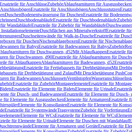
Ersatzteile für Anschlüsse
Zubehör
Ablaufgarnituren für Ausgussbecken
Anschlussbögen
Ersatzteile für Anschlussbögen
Anschlussstutzen
Ersatz
nen
Duschen
Bodenentwässerung für Duschen
Ersatzteile für Bodenent
schrinnen
Duschbodenabläufe
Ersatzteile für Duschbodenabläufe
Zubehör
für Wandabläufe
Ersatzteile für Zubehör für Wandabläufe
Duschwannen
Installationselemente
Duschflächen aus Mineralwerkstoff
Ersatzteile f
btrennungen
Duschseitenwände für Walk-in-Dusche
Ersatzteile für Dus
lageboxen für Duschen
Nischenablageboxen
Ersatzteile für Nischenabla
dewannen für Babys
Ersatzteile für Badewannen für Babys
Zubehör
Rep
 Ablaufgarnituren für Duschwannen, d52
Mit Ablaufkappen
Ersatzteile f
turen für Duschwannen, d90
Ersatzteile für Ablaufgarnituren für Dusc
teile für Ablaufkappen
Ablaufgarnituren für Badewannen, d52
Ersatztei
rehbetätigung
Ersatzteile für Fertigbausets für Drehbetätigung
Mit Drehbe
rtigbausets für Drehbetätigung und Zulauf
Mit Druckbetätigung PushCon
ituren für Badewannen
Anschlusssets
Ventilstopfen
Wasseranschlüsse
Inst
ubehör
Ersatzteile für Zubehör
Montageelemente
Ersatzteile für Montag
Bidets
Ersatzteile für Elemente für Bidets
Elemente für Urinale
Ersatztei
mente für Dusch- und Badewannen
Ersatzteile für Elemente für Dusch
ile für Elemente für Ausgussbecken
Elemente für Armaturen
Ersatzteile 
hirrspüler
Elemente für Konsollasten
Ersatzteile für Elemente für Konso
de
Ersatzteile für Systemwände
Tragsysteme
Zubehör für Vorfertigung
Er
ageelemente
Elemente für WCs
Ersatzteile für Elemente für WCs
Element
tzteile für Elemente für Urinale
Elemente für Duschen mit Wandablauf
E
r Duschtrennwände
Elemente für Armaturen und Geräte
Ersatzteile für E
hirrspüler
Elemente für Konsollasten
Zubehör
Ersatzteile für Zubehör
Zu