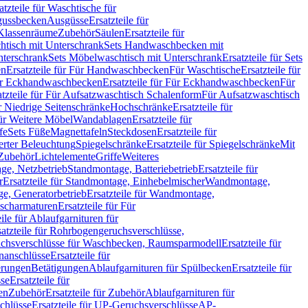
atzteile für Waschtische für
sgussbecken
Ausgüsse
Ersatzteile für
r Klassenräume
Zubehör
Säulen
Ersatzteile für
htisch mit Unterschrank
Sets Handwaschbecken mit
Unterschrank
Sets Möbelwaschtisch mit Unterschrank
Ersatzteile für Sets
en
Ersatzteile für Für Handwaschbecken
Für Waschtische
Ersatzteile für
r Eckhandwaschbecken
Ersatzteile für Für Eckhandwaschbecken
Für
atzteile für Für Aufsatzwaschtisch Schalenform
Für Aufsatzwaschtisch
ür Niedrige Seitenschränke
Hochschränke
Ersatzteile für
für Weitere Möbel
Wandablagen
Ersatzteile für
fe
Sets Füße
Magnettafeln
Steckdosen
Ersatzteile für
ierter Beleuchtung
Spiegelschränke
Ersatzteile für Spiegelschränke
Mit
Zubehör
Lichtelemente
Griffe
Weiteres
age, Netzbetrieb
Standmontage, Batteriebetrieb
Ersatzteile für
r
Ersatzteile für Standmontage, Einhebelmischer
Wandmontage,
, Generatorbetrieb
Ersatzteile für Wandmontage,
ischarmaturen
Ersatzteile für Für
eile für Ablaufgarnituren für
satzteile für Rohrbogengeruchsverschlüsse,
chsverschlüsse für Waschbecken, Raumsparmodell
Ersatzteile für
anschlüsse
Ersatzteile für
erungen
Betätigungen
Ablaufgarnituren für Spülbecken
Ersatzteile für
se
Ersatzteile für
en
Zubehör
Ersatzteile für Zubehör
Ablaufgarnituren für
chlüsse
Ersatzteile für UP-Geruchsverschlüsse
AP-