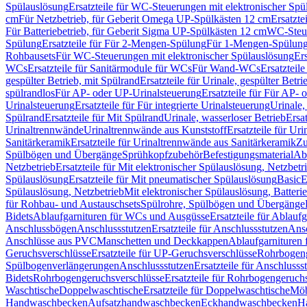
Spülauslösung
Ersatzteile für WC-Steuerungen mit elektronischer Spü
cm
Für Netzbetrieb, für Geberit Omega UP-Spülkästen 12 cm
Ersatzte
Für Batteriebetrieb, für Geberit Sigma UP-Spülkästen 12 cm
WC-Steue
Spülung
Ersatzteile für Für 2-Mengen-Spülung
Für 1-Mengen-Spülun
Rohbausets
Für WC-Steuerungen mit elektronischer Spülauslösung
Er
WCs
Ersatzteile für Sanitärmodule für WCs
Für Wand-WCs
Ersatztei
gespülter Betrieb, mit Spülrand
Ersatzteile für Urinale, gespülter Betr
spülrandlos
Für AP- oder UP-Urinalsteuerung
Ersatzteile für Für AP-
Urinalsteuerung
Ersatzteile für Für integrierte Urinalsteuerung
Urinale,
Spülrand
Ersatzteile für Mit Spülrand
Urinale, wasserloser Betrieb
Ersat
Urinaltrennwände
Urinaltrennwände aus Kunststoff
Ersatzteile für Ur
Sanitärkeramik
Ersatzteile für Urinaltrennwände aus Sanitärkeramik
Zu
Spülbögen und Übergänge
Sprühkopfzubehör
Befestigungsmaterial
Abl
Netzbetrieb
Ersatzteile für Mit elektronischer Spülauslösung, Netzbetr
Spülauslösung
Ersatzteile für Mit pneumatischer Spülauslösung
Basic
E
Spülauslösung, Netzbetrieb
Mit elektronischer Spülauslösung, Batterie
für Rohbau- und Austauschsets
Spülrohre, Spülbögen und Übergänge
Bidets
Ablaufgarnituren für WCs und Ausgüsse
Ersatzteile für Ablau
Anschlussbögen
Anschlussstutzen
Ersatzteile für Anschlussstutzen
Ansc
Anschlüsse aus PVC
Manschetten und Deckkappen
Ablaufgarnituren 
Geruchsverschlüsse
Ersatzteile für UP-Geruchsverschlüsse
Rohrbogeng
Spülbogenverlängerungen
Anschlussstutzen
Ersatzteile für Anschlusss
Bidets
Rohrbogengeruchsverschlüsse
Ersatzteile für Rohrbogengeruch
Waschtische
Doppelwaschtische
Ersatzteile für Doppelwaschtische
Möb
Handwaschbecken
Aufsatzhandwaschbecken
Eckhandwaschbecken
H