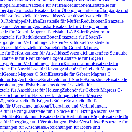
nippel
Muffen
Ersatzteile für Muffen
Reduktionen
Ersatzteile für
bergänge unlösbar
Ersatzteile für Übergänge unlösbar
Übergänge und
chlüsse
Ersatzteile für Verschlüsse
Anschlüsse
Ersatzteile für
401
Rohrnippel
Muffen
Ersatzteile für Muffen
Reduktionen
Ersatzteile
e und Verbindungen, lösbar
Ersatzteile für Übergänge und
zteile für Geberit Mapress Edelstahl, LABS-frei
Systemrohre
satzteile für Reduktionen
Bögen
Ersatzteile für Bögen
T-
bergänge und Verbindungen, lösbar
Verschlüsse
Ersatzteile für
 Edelstahl
Ersatzteile für Zubehör für Geberit Mapress
ile für Befestigungen für Anschlüsse
Systemdichtungen
Sets Schraube
Ersatzteile für Reduktionen
Bögen
Ersatzteile für Bögen
T-
bergänge und Verbindungen, lösbar
Kompensatoren
Ersatzteile für
zteile für Anschlüsse für Heizung
Zubehör für Geberit Mapress
hl
Geberit Mapress C-Stahl
Ersatzteile für Geberit Mapress C-
ile für Bögen
T-Stücke
Ersatzteile für T-Stücke
Kreuzstücke
Ersatzteile
Verbindungen, lösbar
Kompensatoren
Ersatzteile für
zteile für Anschlüsse für Heizung
Zubehör für Geberit Mapress C-
ets Schraube für Flanschverbindungen
Geberit Mapress
Bögen
Ersatzteile für Bögen
T-Stücke
Ersatzteile für T-
eile für Übergänge unlösbar
Übergänge und Verbindungen,
e für Heizung
Ersatzteile für T-Stücke für Heizung
Anschlüsse für
ür Muffen
Reduktionen
Ersatzteile für Reduktionen
Bögen
Ersatzteile für
ile für Übergänge und Verbindungen, lösbar
Verschlüsse
Ersatzteile für
mungen für Anschlüsse
Abdichtungen für Rohre und