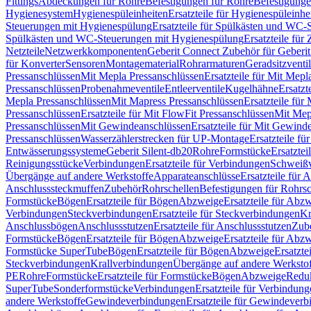
Fittings
Abdeckungen für Rohre
Befestigungen für Rohre
Befestigunge
Hygienesystem
Hygienespüleinheiten
Ersatzteile für Hygienespüleinhe
Steuerungen mit Hygienespülung
Ersatzteile für Spülkästen und WC
Spülkästen und WC-Steuerungen mit Hygienespülung
Ersatzteile fü
Netzteile
Netzwerkkomponenten
Geberit Connect Zubehör für Geberi
für Konverter
Sensoren
Montagematerial
Rohrarmaturen
Geradsitzventi
Pressanschlüssen
Mit Mepla Pressanschlüssen
Ersatzteile für Mit Mepl
Pressanschlüssen
Probenahmeventile
Entleerventile
Kugelhähne
Ersatzt
Mepla Pressanschlüssen
Mit Mapress Pressanschlüssen
Ersatzteile für
Pressanschlüssen
Ersatzteile für Mit FlowFit Pressanschlüssen
Mit Mep
Pressanschlüssen
Mit Gewindeanschlüssen
Ersatzteile für Mit Gewind
Pressanschlüssen
Wasserzählerstrecken für UP-Montage
Ersatzteile f
Entwässerungssysteme
Geberit Silent-db20
Rohre
Formstücke
Ersatztei
Reinigungsstücke
Verbindungen
Ersatzteile für Verbindungen
Schweiß
Übergänge auf andere Werkstoffe
Apparateanschlüsse
Ersatzteile für 
Anschlusssteckmuffen
Zubehör
Rohrschellen
Befestigungen für Rohrsc
Formstücke
Bögen
Ersatzteile für Bögen
Abzweige
Ersatzteile für Abz
Verbindungen
Steckverbindungen
Ersatzteile für Steckverbindungen
Kr
Anschlussbögen
Anschlussstutzen
Ersatzteile für Anschlussstutzen
Zub
Formstücke
Bögen
Ersatzteile für Bögen
Abzweige
Ersatzteile für Abz
Formstücke SuperTube
Bögen
Ersatzteile für Bögen
Abzweige
Ersatzte
Steckverbindungen
Krallverbindungen
Übergänge auf andere Werksto
PE
Rohre
Formstücke
Ersatzteile für Formstücke
Bögen
Abzweige
Redu
SuperTube
Sonderformstücke
Verbindungen
Ersatzteile für Verbindun
andere Werkstoffe
Gewindeverbindungen
Ersatzteile für Gewindever