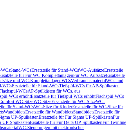
nd-WCs
Stand-WCs
Ersatzteile für Stand-WCs
WC-Aufsätze
Ersatzteile
Ersatzteile für Für WC-Komplettanlagen
Für WC-Aufsätze
Ersatzteile
fsätze und WC-Komplettanlagen
WCs
Verbrauchsmaterial
WCs und
d-WCs
Ersatzteile für Stand-WCs
Tiefspül-WCs für AP-Spülkasten
r Flachspül-WCs
AP-Spülkästen für WCs, aus
fspül-WCs erhöht
Ersatzteile für Tiefspül-WCs erhöht
Flachspül-WCs
r Comfort WC-Sitze
WC-Sitze
Ersatzteile für WC-Sitze
WC-
eile für Stand-WCs
WC-Sitze für Kinder
Ersatzteile für WC-Sitze für
ts
Wandbidets
Ersatzteile für Wandbidets
Standbidets
Ersatzteile für
Sigma UP-Spülkästen
Ersatzteile für Für Sigma UP-Spülkästen
Für
a UP-Spülkästen
Ersatzteile für Für Delta UP-Spülkästen
Für Twinline
hsmaterial
WC-Steuerungen mit elektronischer