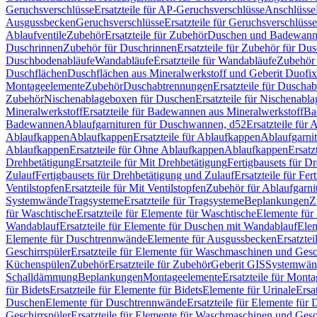
Geruchsverschlüsse
Ersatzteile für AP-Geruchsverschlüsse
Anschlüsse
Ausgussbecken
Geruchsverschlüsse
Ersatzteile für Geruchsverschlüsse
Ablaufventile
Zubehör
Ersatzteile für Zubehör
Duschen und Badewan
Duschrinnen
Zubehör für Duschrinnen
Ersatzteile für Zubehör für Du
Duschbodenabläufe
Wandabläufe
Ersatzteile für Wandabläufe
Zubehör 
Duschflächen
Duschflächen aus Mineralwerkstoff und Geberit Duofix 
Montageelemente
Zubehör
Duschabtrennungen
Ersatzteile für Duscha
Zubehör
Nischenablageboxen für Duschen
Ersatzteile für Nischenab
Mineralwerkstoff
Ersatzteile für Badewannen aus Mineralwerkstoff
Ba
Badewannen
Ablaufgarnituren für Duschwannen, d52
Ersatzteile für
Ablaufkappen
Ablaufkappen
Ersatzteile für Ablaufkappen
Ablaufgarni
Ablaufkappen
Ersatzteile für Ohne Ablaufkappen
Ablaufkappen
Ersatz
Drehbetätigung
Ersatzteile für Mit Drehbetätigung
Fertigbausets für D
Zulauf
Fertigbausets für Drehbetätigung und Zulauf
Ersatzteile für Fe
Ventilstopfen
Ersatzteile für Mit Ventilstopfen
Zubehör für Ablaufgarn
Systemwände
Tragsysteme
Ersatzteile für Tragsysteme
Beplankungen
Z
für Waschtische
Ersatzteile für Elemente für Waschtische
Elemente für 
Wandablauf
Ersatzteile für Elemente für Duschen mit Wandablauf
Ele
Elemente für Duschtrennwände
Elemente für Ausgussbecken
Ersatzte
Geschirrspüler
Ersatzteile für Elemente für Waschmaschinen und Gesc
Küchenspülen
Zubehör
Ersatzteile für Zubehör
Geberit GIS
Systemwän
Schalldämmung
Beplankungen
Montageelemente
Ersatzteile für Mont
für Bidets
Ersatzteile für Elemente für Bidets
Elemente für Urinale
Ersa
Duschen
Elemente für Duschtrennwände
Ersatzteile für Elemente fü
Geschirrspüler
Ersatzteile für Elemente für Waschmaschinen und Gesc