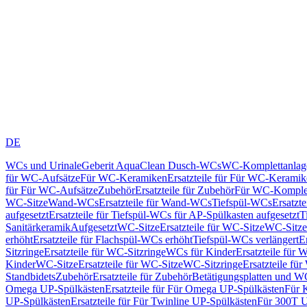
DE
WCs und Urinale
Geberit AquaClean Dusch-WCs
WC-Komplettanlag
für WC-Aufsätze
Für WC-Keramiken
Ersatzteile für Für WC-Kerami
für Für WC-Aufsätze
Zubehör
Ersatzteile für Zubehör
Für WC-Komplet
WC-Sitze
Wand-WCs
Ersatzteile für Wand-WCs
Tiefspül-WCs
Ersatzt
aufgesetzt
Ersatzteile für Tiefspül-WCs für AP-Spülkasten aufgesetzt
T
Sanitärkeramik
Aufgesetzt
WC-Sitze
Ersatzteile für WC-Sitze
WC-Sitze
erhöht
Ersatzteile für Flachspül-WCs erhöht
Tiefspül-WCs verlängert
E
Sitzringe
Ersatzteile für WC-Sitzringe
WCs für Kinder
Ersatzteile für 
Kinder
WC-Sitze
Ersatzteile für WC-Sitze
WC-Sitzringe
Ersatzteile fü
Standbidets
Zubehör
Ersatzteile für Zubehör
Betätigungsplatten und W
Omega UP-Spülkästen
Ersatzteile für Für Omega UP-Spülkästen
Für 
UP-Spülkästen
Ersatzteile für Für Twinline UP-Spülkästen
Für 300T U