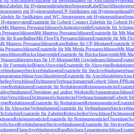
n für Anschlüsse
Ersatzteile für Befestigungen für Anschlüsse
Systemdi
iten
Zubehör für Hygienespüleinheiten
Sensoren
Kabel
Durchflussbegren
-Steuerungen mit Hygienespülung
UP-Spülkästen mit Hygienespülung
Hy
r Zubehör für Spülkästen und WC-Steuerungen mit Hygienespülung
Sens
t Hygienesystem
Ersatzteile für Geberit Connect Zubehör für Geberit 
le
Mit Mapress Pressanschlüssen
Schrägsitzventile
Ersatzteile für Schrägs
a Pressanschlüssen
Mit Mapress Pressanschlüssen
Ersatzteile für Mit Ma
eile für Kugelhähne
Mit FlowFit Pressanschlüssen
Ersatzteile für Mit F
 Mit Mapress Pressanschlüssen
Kugelhähne für UP-Montage
Ersatzteile
la Pressanschlüssen
Ersatzteile für Mit Mepla Pressanschlüssen
Mit Map
eanschlüssen
Rückschlagventile
Ersatzteile für Rückschlagventile
Mit Map
ür Wasserzählerstrecken für UP-Montage
Mit Gewindeanschlüssen
Ersatz
le für Formstücke
Bögen
Abzweige
Ersatzteile für Abzweige
Reduktione
verbindungen
Steckverbindungen
Ersatzteile für Steckverbindungen
Span
Apparateanschlüsse
Anschlussbögen
Ersatzteile für Anschlussbögen
Ansch
hellen
Verschlüsse
Dichtungen
Verbrauchsmaterial
Geberit Silent-PP
Roh
weige
Reduktionen
Ersatzteile für Reduktionen
Reinigungsstücke
Ersatzte
allverbindungen
Übergänge auf andere Werkstoffe
Apparateanschlüsse
E
ehör
Verschlüsse
Dichtungen
Schutzdeckel
Verbrauchsmaterial
Geberit Si
weige
Reduktionen
Ersatzteile für Reduktionen
Reinigungsstücke
Ersatzte
ile für Abzweige
Verbindungen
Ersatzteile für Verbindungen
Steckverbi
ffe
Zubehör
Ersatzteile für Zubehör
Rohrschellen
Verschlüsse
Dichtungen
ktionen
Reinigungsstücke
Ersatzteile für Reinigungsstücke
Übergänge
So
gen
Schweißverbindungen
Steckverbindungen
Ersatzteile für Steckverbi
bindungen
Flanschverbindungen
Bundbüchsen
Apparateanschlüsse
Ersatz