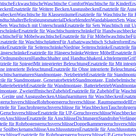
htische
Eckwaschtische
Waschtische Comfort
Waschtische für Kinder
Ers
Becken
Ersatzteile für Weitere Becken
Ausgussbecken
Ersatzteile für Au
ngbecken
Waschtische für Klassenräume
Ersatzteile für Waschtische fü
ndtuchhalter
Befestigungsmaterial
Dekorblenden
Wandablagen
Sets Wasc
Sets Waschtisch mit Unterschrank
Ersatzteile für Sets Waschtisch mit 
rschränke
Ersatzteile für Waschtischunterschränke
Für Handwaschbeck
schtische
Für Möbelwaschtische
Ersatzteile für Für Möbelwaschtische
Fü
rsatzteile für Waschtischplatten
Für Aufsatzwaschtisch Schalenform
Ers
änke
Ersatzteile für Seitenschränke
Niedrige Seitenschränke
Ersatzteile f
ängeschränke
Ersatzteile für Hängeschränke
Weitere Möbel
Ersatzteile 
d Ordnungsboxen
Handtuchhalter und Handtuchhaken
Lichtelemente
Grif
tzteile für Spiegel
Mit integrierter Beleuchtung
Ersatzteile für Mit integr
ne integrierte Beleuchtung
Ersatzteile für Ohne integrierte Beleuchtung
aschtischarmaturen
Standmontage, Netzbetrieb
Ersatzteile für Standmont
eile für Standmontage, Generatorbetrieb
Standmontage, Einhebelmische
tteriebetrieb
Ersatzteile für Wandmontage, Batteriebetrieb
Wandmontage
ndmontage, Zweigriffmischer
Zubehör
Ersatzteile für Zubehör
Für Wascht
n, Geräte und Ausgussbecken
Ablaufgarnituren für Waschbecken
Ersatzt
ngeruchsverschlüsse
Rohrbogengeruchsverschlüsse, Raumsparmodell
Er
zteile für Tauchrohrgeruchsverschlüsse für Waschbecken
Tauchrohrgeru
Geruchsverschlüsse
Ersatzteile für UP-Geruchsverschlüsse
Waschbecken
en
Anschlüsse
Ersatzteile für Anschlüsse
Dichtungen
Standrohre
Verläng
teile für Rohrbogengeruchsverschlüsse
Doppelkammergeruchsverschlüs
für Spülbeckenanschlüsse
Anschlussstutzen
Ersatzteile für Anschlussstutz
rschlüsse
Ersatzteile für Rohrbogengeruchsverschlüsse
UP-Geruchsvers