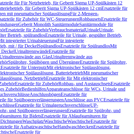
atzteile für Für Netzbetrieb, für Geberit Sigma UP-Spülkästen 12
tteriebetrieb, für Geberit Sigma UP-Spülkästen 12 cm
Ersatzteile für
gen mit pneumatischer Spülauslösung
Für 2-Mengen-
satzteile für Zubehör für WC-Steuerungen
Rohbausets
Ersatzteile für
bindungen
Geberit Monolith Sanitärmodule
Sanitärmodule für
hör
Ersatzteile für Zubehör
Verbrauchsmaterial
Urinale
Urinale,
lter Betrieb, spülrandlos
Ersatzteile für Urinale, gespülter Betrieb,
Mit integrierter Urinalsteuerung
Für integrierte
rieb, mit / für Deckel
Spülrandlos
Ersatzteile für Spülrandlos
Mit
e Deckel
Urinaltrennwände
Ersatzteile für
r Urinaltrennwände aus Glas
Urinaltrennwände aus
ehör
Spülrohre, Spülbögen und Übergänge
Ersatzteile für Spülrohre,
z
Ersatzteile für Unterputz
Mit elektronischer Spülauslösung,
 elektronischer Spülauslösung, Batteriebetrieb
Mit pneumatischer
ülauslösung, Netzbetrieb
Ersatzteile für Mit elektronischer
Zubehör
Ersatzteile für Zubehör
Rohbau- und Austauschsets
Ersatzteile
ges Zubehör
Bedienhilfen
Apparateanschlüsse für WCs, Urinale und
ruchsverschlüsse
Anschlussbögen
Ersatzteile für
teile für Spülbogenverlängerungen
Anschlüsse aus PVC
Ersatzteile für
schlüsse
Ersatzteile für Urinalgeruchsverschlüsse
UP-
rohr- und Spülbogenverlängerungen
Ersatzteile für Spülrohr- und
fgarnituren für Bidets
Ersatzteile für Ablaufgarnituren für
e
Dichtungen
Waschplatz
Waschtische
Waschtische
Ersatzteile für
atzteile für Aufsatzwaschtische
Handwaschbecken
Ersatzteile für
htische
Ersatzteile für