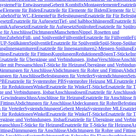
ssysteme
Für Entwässerung
Geberit Kombifix
Montageelemente
Ersatztei
he
Elemente für Bidets
Ersatzteile für Elemente für Bidets
Elemente für U
 Zubehör
Für WC-Elemente
Für Befestigungen
Ersatzteile für Für Befest
esetzt
Ersatzteile für Aufgesetzt
Tief- und halbhochhängend
Ersatzteile 
amik
Aufgesetzt
Ersatzteile für Aufgesetzt
Spülrohre
Ersatzteile für Spülr
le für Anschlüsse
Dichtungen
Manschetten
Nippel, Rosetten und
ohre
Zubehör
Füll- und Spülventile
Füllventile
Ersatzteile für Füllventile
Fü
ür UP-Spülkästen
Spülventile
Ersatzteile für Spülventile
Spül-Stopp-Spülu
ung
Innengarnituren
Ersatzteile für Innengarnituren
2-Mengen-Spülung
Er
ttings
Ersatzteile für Fittings
Kupplungen
Reduktionen
Bögen
T-Stücke
In
Ersatzteile für Übergänge und Verbindungen, lösbar
Verschlüsse
Anschlü
iler mit Pressanschluss
T-Stücke für Heizung
Übergänge und Verbindung
ämmungen für Anschlüsse
Abdichtungen für Rohre und Fittings
Abdich
gungen für Anschlüsse
Befestigungen für Verteiler
Systemdichtungen
Set
 PB
Ersatzteile für Systemrohre PB
Systemrohre Heizung ML
Ersatzteil
le für Reduktionen
Winkel
Ersatzteile für Winkel
T-Stücke
Ersatzteile für 
nge und Verbindungen, lösbar
Anschlussdosen
Ersatzteile für Anschlussd
it Gewindeanschluss
Anschlüsse für Heizung
Ersatzteile für Anschlüsse 
Fittings
Abdichtungen für Anschlüsse
Abdeckungen für Rohre
Befestig
für Verteiler
Systemdichtungen
Geberit Mepla
Systemrohre ML
Ersatzte
le für Reduktionen
Winkel
Ersatzteile für Winkel
T-Stücke
Ersatzteile für 
rgänge und Verbindungen, lösbar
Ersatzteile für Übergänge und Verbi
deanschluss
T-Stücke für Heizung
Ersatzteile für T-Stücke für Heizung
An
ttings
Dämmungen für Anschlüsse
Abdichtungen für Rohre und Fitting
für Anschlüsse
Systemdichtungen
Sets Schraube für Flanschverbindung