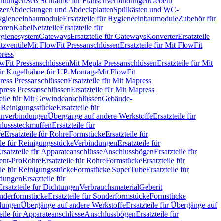
chtungen
Sets Schraube für Flanschverbindungen
Geberit
zer
Abdeckungen und Abdeckplatten
Spülkästen und WC-
gieneeinbaumodule
Ersatzteile für Hygieneeinbaumodule
Zubehör für
oren
Kabel
Netzteile
Ersatzteile für
Hygienesystem
Gateways
Ersatzteile für Gateways
Konverter
Ersatzteile
itzventile
Mit FlowFit Pressanschlüssen
Ersatzteile für Mit FlowFit
press
lowFit Pressanschlüssen
Mit Mepla Pressanschlüssen
Ersatzteile für Mit
 für Kugelhähne für UP-Montage
Mit FlowFit
ress Pressanschlüssen
Ersatzteile für Mit Mapress
ress Pressanschlüssen
Ersatzteile für Mit Mapress
teile für Mit Gewindeanschlüssen
Gebäude-
n
Reinigungsstücke
Ersatzteile für
nverbindungen
Übergänge auf andere Werkstoffe
Ersatzteile für
lusssteckmuffen
Ersatzteile für
re
Ersatzteile für Rohre
Formstücke
Ersatzteile für
ile für Reinigungsstücke
Verbindungen
Ersatzteile für
rsatzteile für Apparateanschlüsse
Anschlussbögen
Ersatzteile für
lent-Pro
Rohre
Ersatzteile für Rohre
Formstücke
Ersatzteile für
ile für Reinigungsstücke
Formstücke SuperTube
Ersatzteile für
ndungen
Ersatzteile für
Ersatzteile für Dichtungen
Verbrauchsmaterial
Geberit
nderformstücke
Ersatzteile für Sonderformstücke
Formstücke
ndungen
Übergänge auf andere Werkstoffe
Ersatzteile für Übergänge auf
teile für Apparateanschlüsse
Anschlussbögen
Ersatzteile für