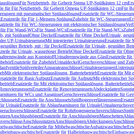
lauslösung
Für Netzbetrieb, für Geberit Sigma UP-Spülkästen 12 cm
Ers
ile für Für Netzbetrieb, für Geberit Omega UP-Spülkästen 12 cm
Für Ba
rungen mit pneumatischer Spülauslösung
Ersatzteile für WC-Steuerun
g
Ersatzteile für Für 1-Mengen-Spülung
Zubehör für WC-Steuerungen
Er
satzteile für Für WC-Steuerungen mit elektronischer Spülauslösung
Ver
le für Für Wand-WCs
Für Stand-WCs
Ersatzteile für Für Stand-WCs
Zube
ieb, mit Spülrand
Ohne Deckel
Ersatzteile für Ohne Deckel
Urinale, gespü
 oder UP-Urinalsteuerung
Mit integrierter Urinalsteuerung
Ersatzteile für 
 gespülter Betrieb, mit / für Deckel
Ersatzteile für Urinale, gespülter Bet
zteile für Urinale, wasserloser Betrieb
Ohne Deckel
Ersatzteile für Ohn
inaltrennwände aus Kunststoff
Urinaltrennwände aus Glas
Ersatzteile fü
behör
Ersatzteile für Zubehör
Urinaldeckel
Geruchsverschlüsse und Zub
aufventile
Spülverteiler
Apparateanschlüsse
Urinalsteuerungen
Unterput
ieb
Mit elektronischer Spülauslösung, Batteriebetrieb
Ersatzteile für Mit
rsatzteile für Basic
Aufputz
Ersatzteile für Aufputz
Mit elektronischer Sp
betrieb
Ersatzteile für Mit elektronischer Spülauslösung, Batteriebetrieb
Renovierungssets
Ersatzteile für Renovierungssets
Abdeckplatten
Sonsti
fgarnituren für WCs und Ausgüsse
Geruchsverschlüsse
Ersatzteile für Ge
hlusssets
Ersatzteile für Anschlusssets
Spülbogenverlängerungen
Ersatz
für Urinale
Ersatzteile für Ablaufgarnituren für Urinale
Urinalgeruchsver
eruchsverschlüsses
Ersatzteile für Rohrbogengeruchsverschlüsses
Spül
tutzen
Anschlussbögen
Ersatzteile für Anschlussbögen
Manschetten
Ablau
sverschlüsse
Anschlussstutzen
Anschlussbögen
Abdeckungen
Anschlüss
elwaschtische
Ersatzteile für Möbelwaschtische
Aufsatzwaschtische
Ers
albeinbauwaschtische
Ersatzteile für Halbeinbauwaschtische
Einbauwasc