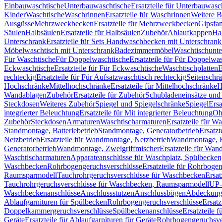
Einbauwaschtische
Unterbauwaschtische
Ersatzteile für Unterbauwasc
Kinder
Waschtische
Waschrinnen
Ersatzteile für Waschrinnen
Weitere 
Ausgüsse
Mehrzweckbecken
Ersatzteile für Mehrzweckbecken
Gipsfa
Säulen
Halbsäulen
Ersatzteile für Halbsäulen
Zubehör
Ablaufkappen
Ha
Unterschrank
Ersatzteile für Sets Handwaschbecken mit Unterschrank
Möbelwaschtisch mit Unterschrank
Badezimmermöbel
Waschtischunte
Für Waschtische
Für Doppelwaschtische
Ersatzteile für Für Doppelwa
Eckwaschtische
Ersatzteile für Für Eckwaschtische
Waschtischplatten
E
rechteckig
Ersatzteile für Für Aufsatzwaschtisch rechteckig
Seitenschr
Hochschränke
Mittelhochschränke
Ersatzteile für Mittelhochschränke
H
Wandablagen
Zubehör
Ersatzteile für Zubehör
Schubladeneinsätze un
Steckdosen
Weiteres Zubehör
Spiegel und Spiegelschränke
Spiegel
Ersa
integrierter Beleuchtung
Ersatzteile für Mit integrierter Beleuchtung
Oh
Zubehör
Steckdosen
Armaturen
Waschtischarmaturen
Ersatzteile für W
Standmontage, Batteriebetrieb
Standmontage, Generatorbetrieb
Ersatzt
Netzbetrieb
Ersatzteile für Wandmontage, Netzbetrieb
Wandmontage, Ba
Generatorbetrieb
Wandmontage, Zweigriffmischer
Ersatzteile für Wa
Waschtischarmaturen
Apparateanschlüsse für Waschplatz, Spülbecke
Waschbecken
Rohrbogengeruchsverschlüsse
Ersatzteile für Rohrboge
Raumsparmodell
Tauchrohrgeruchsverschlüsse für Waschbecken
Ersat
Tauchrohrgeruchsverschlüsse für Waschbecken, Raumsparmodell
UP-
Waschbeckenanschlüsse
Anschlussstutzen
Anschlussbögen
Abdeckung
Ablaufgarnituren für Spülbecken
Rohrbogengeruchsverschlüsse
Ersatz
Doppelkammergeruchsverschlüsse
Spülbeckenanschlüsse
Ersatzteile 
Geräte
Ersatzteile für Ablaufgarnituren für Geräte
Rohrbogengeruchsve