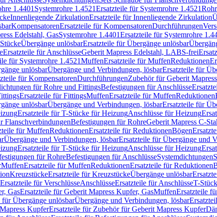
rohre 1.4401
Systemrohre 1.4521
Ersatzteile für Systemrohre 1.4521
Rohr
ücke
Innenliegende Zirkulation
Ersatzteile für Innenliegende Zirkulation
Ü
sbar
Kompensatoren
Ersatzteile für Kompensatoren
Durchführungen
Vers
press Edelstahl, Gas
Systemrohre 1.4401
Ersatzteile für Systemrohre 1.4
-Stücke
Übergänge unlösbar
Ersatzteile für Übergänge unlösbar
Übergäng
e
Ersatzteile für Anschlüsse
Geberit Mapress Edelstahl, LABS-frei
Ersat
eile für Systemrohre 1.4521
Muffen
Ersatzteile für Muffen
Reduktionen
Er
ergänge unlösbar
Übergänge und Verbindungen, lösbar
Ersatzteile für Ü
tzteile für Kompensatoren
Durchführungen
Zubehör für Geberit Mapress
ichtungen für Rohre und Fittings
Befestigungen für Anschlüsse
Ersatzte
ittings
Ersatzteile für Fittings
Muffen
Ersatzteile für Muffen
Reduktionen
ergänge unlösbar
Übergänge und Verbindungen, lösbar
Ersatzteile für Ü
eizung
Ersatzteile für T-Stücke für Heizung
Anschlüsse für Heizung
Ersat
ür Flanschverbindungen
Befestigungen für Rohre
Geberit Mapress C-Sta
zteile für Muffen
Reduktionen
Ersatzteile für Reduktionen
Bögen
Ersatzte
ar
Übergänge und Verbindungen, lösbar
Ersatzteile für Übergänge und 
eizung
Ersatzteile für T-Stücke für Heizung
Anschlüsse für Heizung
Ersat
festigungen für Rohre
Befestigungen für Anschlüsse
Systemdichtungen
S
r
Muffen
Ersatzteile für Muffen
Reduktionen
Ersatzteile für Reduktionen
tion
Kreuzstücke
Ersatzteile für Kreuzstücke
Übergänge unlösbar
Ersatzt
Ersatzteile für Verschlüsse
Anschlüsse
Ersatzteile für Anschlüsse
T-Stück
r, Gas
Ersatzteile für Geberit Mapress Kupfer, Gas
Muffen
Ersatzteile f
e für Übergänge unlösbar
Übergänge und Verbindungen, lösbar
Ersatzte
 Mapress Kupfer
Ersatzteile für Zubehör für Geberit Mapress Kupfer
Däm