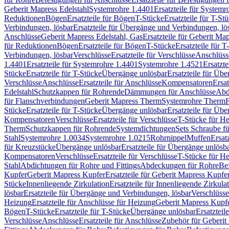
Geberit Mapress Edelstahl
Systemrohre 1.4401
Ersatzteile für System
Reduktionen
Bögen
Ersatzteile für Bögen
T-Stücke
Ersatzteile für T-St
Verbindungen, lösbar
Ersatzteile für Übergänge und Verbindungen, lö
Anschlüsse
Geberit Mapress Edelstahl, Gas
Ersatzteile für Geberit Ma
für Reduktionen
Bögen
Ersatzteile für Bögen
T-Stücke
Ersatzteile für T
Verbindungen, lösbar
Verschlüsse
Ersatzteile für Verschlüsse
Anschlüss
1.4401
Ersatzteile für Systemrohre 1.4401
Systemrohre 1.4521
Ersatzt
Stücke
Ersatzteile für T-Stücke
Übergänge unlösbar
Ersatzteile für Üb
Verschlüsse
Anschlüsse
Ersatzteile für Anschlüsse
Kompensatoren
Ersa
Edelstahl
Schutzkappen für Rohrende
Dämmungen für Anschlüsse
Abd
für Flanschverbindungen
Geberit Mapress Therm
Systemrohre Therm
F
Stücke
Ersatzteile für T-Stücke
Übergänge unlösbar
Ersatzteile für Üb
Kompensatoren
Verschlüsse
Ersatzteile für Verschlüsse
T-Stücke für H
Therm
Schutzkappen für Rohrende
Systemdichtungen
Sets Schraube f
Stahl
Systemrohre 1.0034
Systemrohre 1.0215
Rohrnippel
Muffen
Ersat
für Kreuzstücke
Übergänge unlösbar
Ersatzteile für Übergänge unlösb
Kompensatoren
Verschlüsse
Ersatzteile für Verschlüsse
T-Stücke für H
Stahl
Abdichtungen für Rohre und Fittings
Abdeckungen für Rohre
Be
Kupfer
Geberit Mapress Kupfer
Ersatzteile für Geberit Mapress Kupfe
Stücke
Innenliegende Zirkulation
Ersatzteile für Innenliegende Zirkula
lösbar
Ersatzteile für Übergänge und Verbindungen, lösbar
Verschlüsse
Heizung
Ersatzteile für Anschlüsse für Heizung
Geberit Mapress Kupfe
Bögen
T-Stücke
Ersatzteile für T-Stücke
Übergänge unlösbar
Ersatzteil
Verschlüsse
Anschlüsse
Ersatzteile für Anschlüsse
Zubehör für Geberit