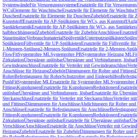
Systemwände
Für Versorgungssysteme
Ersatzteile für Für Versorgung
WCs
Elemente für Waschtische
Ersatzteile für Elemente für Waschtisc
Duschen
Ersatzteile für Elemente für Duschen
Zubehör
Ersatzteile für
Kunststoff
Ersatzteile für AP-Spülkästen für WCs, aus Kunststoff
Aufg
Sanitärkeramik
Ersatzteile für AP-Spülkästen für WCs, aus Sanitärker
halbhochhängend
Zubehör
Ersatzteile für Zubehör
Anschlüsse
Ersatztei
Staueinsätze
Verbrauchsmaterial
Spülventile
Unterputzspülkästen
Spülr
Spülkästen
Füllventile für UP-Spülkästen
Ersatzteile für Füllventile f
1-Mengen-Spülung
2-Mengen-Spülung
Ersatzteile für 2-Mengen-Spül
FlowFit
Systemrohre ML
Systemrohre PB
Systemrohre Heizung ML
Fi
Zirkulation
Übergänge unlösbar
Übergänge und Verbindungen, lösbar
Gewindeanschluss
Ersatzteile für Verteiler mit Gewindeanschluss
Verte
Anschlüsse für Heizung
Zubehör
Dämmungen für Rohre und Fittings
D
Rohre
Befestigungen für Rohre
Schutzrohre und Einlegehilfen
Befesti
PushFit
Systemrohre ML
Ersatzteile für Systemrohre ML
Systemrohre
Fittings
Kupplungen
Ersatzteile für Kupplungen
Reduktionen
Ersatztei
unlösbar
Übergänge und Verbindungen, lösbar
Ersatzteile für Übergä
Steckanschluss
Ersatzteile für Verteiler mit Steckanschluss
Verteiler m
und Fittings
Dämmungen für Anschlüsse
Abdichtungen für Rohre und 
Anschlüsse
Ersatzteile für Befestigungen für Anschlüsse
Befestigungen 
Fittings
Kupplungen
Ersatzteile für Kupplungen
Reduktionen
Ersatztei
Zirkulation
Übergänge unlösbar
Ersatzteile für Übergänge unlösbar
Übe
Verschlüsse
Anschlüsse
Ersatzteile für Anschlüsse
Verteiler mit Gewin
Heizung
Zubehör
Ersatzteile für Zubehör
Dämmungen für Rohre und Fi
für Rohre
Befestigungen für Anschlüsse
Ersatzteile für Befestigungen 