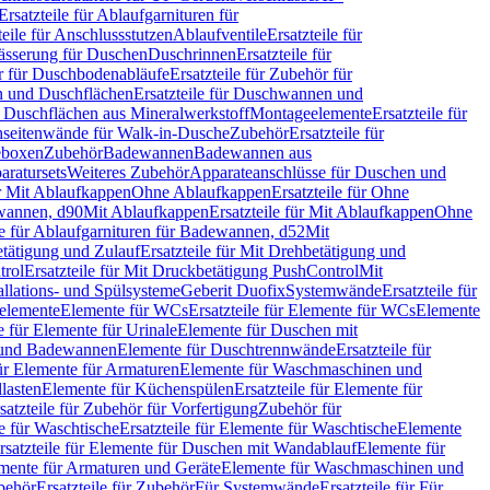
Ersatzteile für Ablaufgarnituren für
teile für Anschlussstutzen
Ablaufventile
Ersatzteile für
wässerung für Duschen
Duschrinnen
Ersatzteile für
 für Duschbodenabläufe
Ersatzteile für Zubehör für
 und Duschflächen
Ersatzteile für Duschwannen und
ür Duschflächen aus Mineralwerkstoff
Montageelemente
Ersatzteile für
chseitenwände für Walk-in-Dusche
Zubehör
Ersatzteile für
geboxen
Zubehör
Badewannen
Badewannen aus
aratursets
Weiteres Zubehör
Apparateanschlüsse für Duschen und
ür Mit Ablaufkappen
Ohne Ablaufkappen
Ersatzteile für Ohne
hwannen, d90
Mit Ablaufkappen
Ersatzteile für Mit Ablaufkappen
Ohne
le für Ablaufgarnituren für Badewannen, d52
Mit
tätigung und Zulauf
Ersatzteile für Mit Drehbetätigung und
trol
Ersatzteile für Mit Druckbetätigung PushControl
Mit
allations- und Spülsysteme
Geberit Duofix
Systemwände
Ersatzteile für
eelemente
Elemente für WCs
Ersatzteile für Elemente für WCs
Elemente
le für Elemente für Urinale
Elemente für Duschen mit
- und Badewannen
Elemente für Duschtrennwände
Ersatzteile für
für Elemente für Armaturen
Elemente für Waschmaschinen und
llasten
Elemente für Küchenspülen
Ersatzteile für Elemente für
satzteile für Zubehör für Vorfertigung
Zubehör für
e für Waschtische
Ersatzteile für Elemente für Waschtische
Elemente
rsatzteile für Elemente für Duschen mit Wandablauf
Elemente für
lemente für Armaturen und Geräte
Elemente für Waschmaschinen und
behör
Ersatzteile für Zubehör
Für Systemwände
Ersatzteile für Für