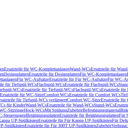
en
Ersatzteile für WC-Komplettanlagen
Wand-WCs
Ersatzteile für Wa
ken
Designplatten
Ersatzteile für Designplatten
Für WC-Komplettanlagen
tanlagen
Für WC-Aufsätze
Ersatzteile für Für WC-Aufsätze
Für WC-Au
eile für Tiefspül-WCs
Flachspül-WCs
Ersatzteile für Flachspül-WCs
Stan
iefspül-WCs
Ersatzteile für Tiefspül-WCs
Flachspül-WCs
Ersatzteile fü
Ersatzteile für WC-Sitze
Comfort WCs
Ersatzteile für Comfort WCs
Tie
rsatzteile für Tiefspül-WCs verlängert
Comfort WC-Sitze
Ersatzteile fü
WCs für Kinder
Wand-WCs
Ersatzteile für Wand-WCs
Stand-WCs
Ersatzt
r WC-Sitzringe
Hock-WCs
Mit Spülung
Zubehör
Befestigungsmaterial
Bide
C-Steuerungen
Betätigungsplatten
Ersatzteile für Betätigungsplatten
Für 
Kappa UP-Spülkästen
Ersatzteile für Für Kappa UP-Spülkästen
Für Delt
P-Spülkästen
Ersatzteile für Für 300T UP-Spülkästen
Zubehör
Verbrauc