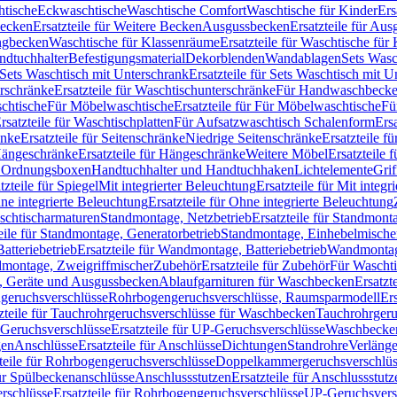
htische
Eckwaschtische
Waschtische Comfort
Waschtische für Kinder
Ers
Becken
Ersatzteile für Weitere Becken
Ausgussbecken
Ersatzteile für Au
ngbecken
Waschtische für Klassenräume
Ersatzteile für Waschtische fü
ndtuchhalter
Befestigungsmaterial
Dekorblenden
Wandablagen
Sets Wasc
Sets Waschtisch mit Unterschrank
Ersatzteile für Sets Waschtisch mit 
rschränke
Ersatzteile für Waschtischunterschränke
Für Handwaschbeck
schtische
Für Möbelwaschtische
Ersatzteile für Für Möbelwaschtische
Fü
rsatzteile für Waschtischplatten
Für Aufsatzwaschtisch Schalenform
Ers
änke
Ersatzteile für Seitenschränke
Niedrige Seitenschränke
Ersatzteile f
ängeschränke
Ersatzteile für Hängeschränke
Weitere Möbel
Ersatzteile 
d Ordnungsboxen
Handtuchhalter und Handtuchhaken
Lichtelemente
Grif
tzteile für Spiegel
Mit integrierter Beleuchtung
Ersatzteile für Mit integr
ne integrierte Beleuchtung
Ersatzteile für Ohne integrierte Beleuchtung
aschtischarmaturen
Standmontage, Netzbetrieb
Ersatzteile für Standmont
eile für Standmontage, Generatorbetrieb
Standmontage, Einhebelmische
tteriebetrieb
Ersatzteile für Wandmontage, Batteriebetrieb
Wandmontage
ndmontage, Zweigriffmischer
Zubehör
Ersatzteile für Zubehör
Für Wascht
n, Geräte und Ausgussbecken
Ablaufgarnituren für Waschbecken
Ersatzt
ngeruchsverschlüsse
Rohrbogengeruchsverschlüsse, Raumsparmodell
Er
zteile für Tauchrohrgeruchsverschlüsse für Waschbecken
Tauchrohrgeru
Geruchsverschlüsse
Ersatzteile für UP-Geruchsverschlüsse
Waschbecken
en
Anschlüsse
Ersatzteile für Anschlüsse
Dichtungen
Standrohre
Verläng
teile für Rohrbogengeruchsverschlüsse
Doppelkammergeruchsverschlüs
für Spülbeckenanschlüsse
Anschlussstutzen
Ersatzteile für Anschlussstutz
rschlüsse
Ersatzteile für Rohrbogengeruchsverschlüsse
UP-Geruchsvers