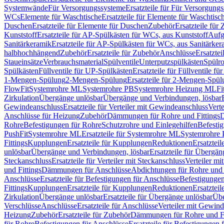
Systemwände
Für Versorgungssysteme
Ersatzteile für Für Versorgung
WCs
Elemente für Waschtische
Ersatzteile für Elemente für Waschtisc
Duschen
Ersatzteile für Elemente für Duschen
Zubehör
Ersatzteile für
Kunststoff
Ersatzteile für AP-Spülkästen für WCs, aus Kunststoff
Aufg
Sanitärkeramik
Ersatzteile für AP-Spülkästen für WCs, aus Sanitärker
halbhochhängend
Zubehör
Ersatzteile für Zubehör
Anschlüsse
Ersatztei
Staueinsätze
Verbrauchsmaterial
Spülventile
Unterputzspülkästen
Spülr
Spülkästen
Füllventile für UP-Spülkästen
Ersatzteile für Füllventile f
1-Mengen-Spülung
2-Mengen-Spülung
Ersatzteile für 2-Mengen-Spül
FlowFit
Systemrohre ML
Systemrohre PB
Systemrohre Heizung ML
Fi
Zirkulation
Übergänge unlösbar
Übergänge und Verbindungen, lösbar
Gewindeanschluss
Ersatzteile für Verteiler mit Gewindeanschluss
Verte
Anschlüsse für Heizung
Zubehör
Dämmungen für Rohre und Fittings
D
Rohre
Befestigungen für Rohre
Schutzrohre und Einlegehilfen
Befesti
PushFit
Systemrohre ML
Ersatzteile für Systemrohre ML
Systemrohre
Fittings
Kupplungen
Ersatzteile für Kupplungen
Reduktionen
Ersatztei
unlösbar
Übergänge und Verbindungen, lösbar
Ersatzteile für Übergä
Steckanschluss
Ersatzteile für Verteiler mit Steckanschluss
Verteiler m
und Fittings
Dämmungen für Anschlüsse
Abdichtungen für Rohre und 
Anschlüsse
Ersatzteile für Befestigungen für Anschlüsse
Befestigungen 
Fittings
Kupplungen
Ersatzteile für Kupplungen
Reduktionen
Ersatztei
Zirkulation
Übergänge unlösbar
Ersatzteile für Übergänge unlösbar
Übe
Verschlüsse
Anschlüsse
Ersatzteile für Anschlüsse
Verteiler mit Gewin
Heizung
Zubehör
Ersatzteile für Zubehör
Dämmungen für Rohre und Fi
für Rohre
Befestigungen für Anschlüsse
Ersatzteile für Befestigungen 