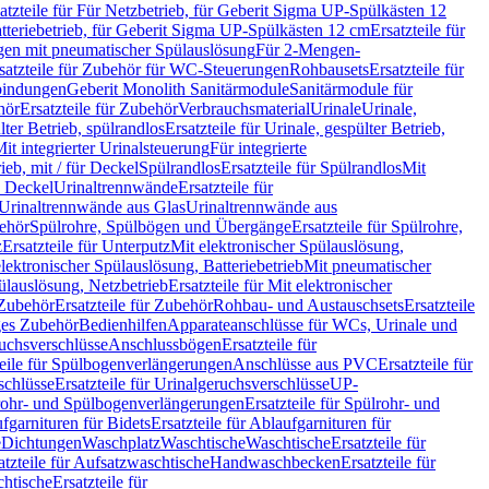
atzteile für Für Netzbetrieb, für Geberit Sigma UP-Spülkästen 12
tteriebetrieb, für Geberit Sigma UP-Spülkästen 12 cm
Ersatzteile für
gen mit pneumatischer Spülauslösung
Für 2-Mengen-
satzteile für Zubehör für WC-Steuerungen
Rohbausets
Ersatzteile für
bindungen
Geberit Monolith Sanitärmodule
Sanitärmodule für
hör
Ersatzteile für Zubehör
Verbrauchsmaterial
Urinale
Urinale,
lter Betrieb, spülrandlos
Ersatzteile für Urinale, gespülter Betrieb,
Mit integrierter Urinalsteuerung
Für integrierte
rieb, mit / für Deckel
Spülrandlos
Ersatzteile für Spülrandlos
Mit
e Deckel
Urinaltrennwände
Ersatzteile für
r Urinaltrennwände aus Glas
Urinaltrennwände aus
ehör
Spülrohre, Spülbögen und Übergänge
Ersatzteile für Spülrohre,
z
Ersatzteile für Unterputz
Mit elektronischer Spülauslösung,
 elektronischer Spülauslösung, Batteriebetrieb
Mit pneumatischer
ülauslösung, Netzbetrieb
Ersatzteile für Mit elektronischer
Zubehör
Ersatzteile für Zubehör
Rohbau- und Austauschsets
Ersatzteile
ges Zubehör
Bedienhilfen
Apparateanschlüsse für WCs, Urinale und
ruchsverschlüsse
Anschlussbögen
Ersatzteile für
teile für Spülbogenverlängerungen
Anschlüsse aus PVC
Ersatzteile für
schlüsse
Ersatzteile für Urinalgeruchsverschlüsse
UP-
rohr- und Spülbogenverlängerungen
Ersatzteile für Spülrohr- und
fgarnituren für Bidets
Ersatzteile für Ablaufgarnituren für
e
Dichtungen
Waschplatz
Waschtische
Waschtische
Ersatzteile für
atzteile für Aufsatzwaschtische
Handwaschbecken
Ersatzteile für
htische
Ersatzteile für