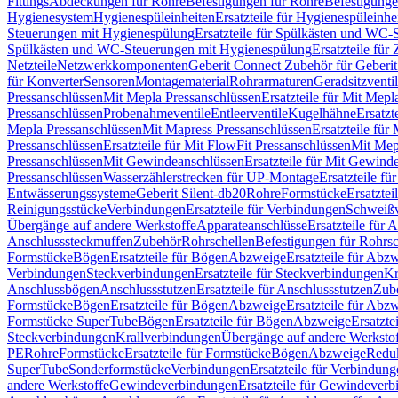
Fittings
Abdeckungen für Rohre
Befestigungen für Rohre
Befestigunge
Hygienesystem
Hygienespüleinheiten
Ersatzteile für Hygienespüleinhe
Steuerungen mit Hygienespülung
Ersatzteile für Spülkästen und WC
Spülkästen und WC-Steuerungen mit Hygienespülung
Ersatzteile fü
Netzteile
Netzwerkkomponenten
Geberit Connect Zubehör für Geberi
für Konverter
Sensoren
Montagematerial
Rohrarmaturen
Geradsitzventi
Pressanschlüssen
Mit Mepla Pressanschlüssen
Ersatzteile für Mit Mepl
Pressanschlüssen
Probenahmeventile
Entleerventile
Kugelhähne
Ersatzt
Mepla Pressanschlüssen
Mit Mapress Pressanschlüssen
Ersatzteile für
Pressanschlüssen
Ersatzteile für Mit FlowFit Pressanschlüssen
Mit Mep
Pressanschlüssen
Mit Gewindeanschlüssen
Ersatzteile für Mit Gewind
Pressanschlüssen
Wasserzählerstrecken für UP-Montage
Ersatzteile f
Entwässerungssysteme
Geberit Silent-db20
Rohre
Formstücke
Ersatztei
Reinigungsstücke
Verbindungen
Ersatzteile für Verbindungen
Schweiß
Übergänge auf andere Werkstoffe
Apparateanschlüsse
Ersatzteile für 
Anschlusssteckmuffen
Zubehör
Rohrschellen
Befestigungen für Rohrsc
Formstücke
Bögen
Ersatzteile für Bögen
Abzweige
Ersatzteile für Abz
Verbindungen
Steckverbindungen
Ersatzteile für Steckverbindungen
Kr
Anschlussbögen
Anschlussstutzen
Ersatzteile für Anschlussstutzen
Zub
Formstücke
Bögen
Ersatzteile für Bögen
Abzweige
Ersatzteile für Abz
Formstücke SuperTube
Bögen
Ersatzteile für Bögen
Abzweige
Ersatzte
Steckverbindungen
Krallverbindungen
Übergänge auf andere Werksto
PE
Rohre
Formstücke
Ersatzteile für Formstücke
Bögen
Abzweige
Redu
SuperTube
Sonderformstücke
Verbindungen
Ersatzteile für Verbindun
andere Werkstoffe
Gewindeverbindungen
Ersatzteile für Gewindever