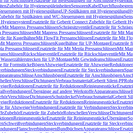
n für Anschlüsse
Ersatzteile für Befestigungen für Anschlüsse
Systemdi
iten
Zubehör für Hygienespüleinheiten
Sensoren
Kabel
Durchflussbegren
-Steuerungen mit Hygienespülung
UP-Spülkästen mit Hygienespülung
Hy
r Zubehör für Spülkästen und WC-Steuerungen mit Hygienespülung
Sens
t Hygienesystem
Ersatzteile für Geberit Connect Zubehör für Geberit 
le
Mit Mapress Pressanschlüssen
Schrägsitzventile
Ersatzteile für Schrägs
a Pressanschlüssen
Mit Mapress Pressanschlüssen
Ersatzteile für Mit Ma
eile für Kugelhähne
Mit FlowFit Pressanschlüssen
Ersatzteile für Mit F
 Mit Mapress Pressanschlüssen
Kugelhähne für UP-Montage
Ersatzteile
la Pressanschlüssen
Ersatzteile für Mit Mepla Pressanschlüssen
Mit Map
eanschlüssen
Rückschlagventile
Ersatzteile für Rückschlagventile
Mit Map
ür Wasserzählerstrecken für UP-Montage
Mit Gewindeanschlüssen
Ersatz
le für Formstücke
Bögen
Abzweige
Ersatzteile für Abzweige
Reduktione
verbindungen
Steckverbindungen
Ersatzteile für Steckverbindungen
Span
Apparateanschlüsse
Anschlussbögen
Ersatzteile für Anschlussbögen
Ansch
hellen
Verschlüsse
Dichtungen
Verbrauchsmaterial
Geberit Silent-PP
Roh
weige
Reduktionen
Ersatzteile für Reduktionen
Reinigungsstücke
Ersatzte
allverbindungen
Übergänge auf andere Werkstoffe
Apparateanschlüsse
E
ehör
Verschlüsse
Dichtungen
Schutzdeckel
Verbrauchsmaterial
Geberit Si
weige
Reduktionen
Ersatzteile für Reduktionen
Reinigungsstücke
Ersatzte
ile für Abzweige
Verbindungen
Ersatzteile für Verbindungen
Steckverbi
ffe
Zubehör
Ersatzteile für Zubehör
Rohrschellen
Verschlüsse
Dichtungen
ktionen
Reinigungsstücke
Ersatzteile für Reinigungsstücke
Übergänge
So
gen
Schweißverbindungen
Steckverbindungen
Ersatzteile für Steckverbi
bindungen
Flanschverbindungen
Bundbüchsen
Apparateanschlüsse
Ersatz