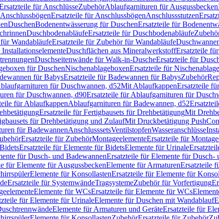
Ersatzteile für Anschlüsse
Zubehör
Ablaufgarnituren für Ausgussbecken
Anschlussbögen
Ersatzteile für Anschlussbögen
Anschlussstutzen
Ersatz
nen
Duschen
Bodenentwässerung für Duschen
Ersatzteile für Bodenent
schrinnen
Duschbodenabläufe
Ersatzteile für Duschbodenabläufe
Zubehör
für Wandabläufe
Ersatzteile für Zubehör für Wandabläufe
Duschwannen
Installationselemente
Duschflächen aus Mineralwerkstoff
Ersatzteile f
btrennungen
Duschseitenwände für Walk-in-Dusche
Ersatzteile für Dus
lageboxen für Duschen
Nischenablageboxen
Ersatzteile für Nischenabla
dewannen für Babys
Ersatzteile für Badewannen für Babys
Zubehör
Rep
 Ablaufgarnituren für Duschwannen, d52
Mit Ablaufkappen
Ersatzteile f
turen für Duschwannen, d90
Ersatzteile für Ablaufgarnituren für Dusc
teile für Ablaufkappen
Ablaufgarnituren für Badewannen, d52
Ersatztei
rehbetätigung
Ersatzteile für Fertigbausets für Drehbetätigung
Mit Drehbe
rtigbausets für Drehbetätigung und Zulauf
Mit Druckbetätigung PushCon
ituren für Badewannen
Anschlusssets
Ventilstopfen
Wasseranschlüsse
Inst
ubehör
Ersatzteile für Zubehör
Montageelemente
Ersatzteile für Montag
Bidets
Ersatzteile für Elemente für Bidets
Elemente für Urinale
Ersatztei
mente für Dusch- und Badewannen
Ersatzteile für Elemente für Dusch
ile für Elemente für Ausgussbecken
Elemente für Armaturen
Ersatzteile 
hirrspüler
Elemente für Konsollasten
Ersatzteile für Elemente für Konso
de
Ersatzteile für Systemwände
Tragsysteme
Zubehör für Vorfertigung
Er
ageelemente
Elemente für WCs
Ersatzteile für Elemente für WCs
Element
tzteile für Elemente für Urinale
Elemente für Duschen mit Wandablauf
E
r Duschtrennwände
Elemente für Armaturen und Geräte
Ersatzteile für E
hirrspüler
Elemente für Konsollasten
Zubehör
Ersatzteile für Zubehör
Zu