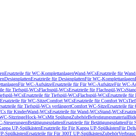
en
Ersatzteile für WC-Komplettanlagen
Wand-WCs
Ersatzteile für Wa
ken
Designplatten
Ersatzteile für Designplatten
Für WC-Komplettanlagen
tanlagen
Für WC-Aufsätze
Ersatzteile für Für WC-Aufsätze
Für WC-Au
eile für Tiefspül-WCs
Flachspül-WCs
Ersatzteile für Flachspül-WCs
Stan
iefspül-WCs
Ersatzteile für Tiefspül-WCs
Flachspül-WCs
Ersatzteile fü
Ersatzteile für WC-Sitze
Comfort WCs
Ersatzteile für Comfort WCs
Tie
rsatzteile für Tiefspül-WCs verlängert
Comfort WC-Sitze
Ersatzteile fü
WCs für Kinder
Wand-WCs
Ersatzteile für Wand-WCs
Stand-WCs
Ersatzt
r WC-Sitzringe
Hock-WCs
Mit Spülung
Zubehör
Befestigungsmaterial
Bide
C-Steuerungen
Betätigungsplatten
Ersatzteile für Betätigungsplatten
Für 
Kappa UP-Spülkästen
Ersatzteile für Für Kappa UP-Spülkästen
Für Delt
P-Spülkästen
Ersatzteile für Für 300T UP-Spülkästen
Zubehör
Verbrauc