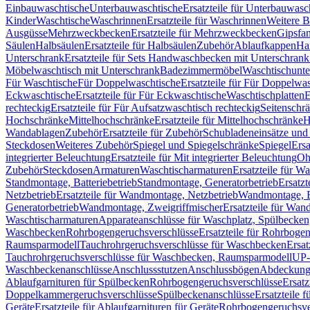
Einbauwaschtische
Unterbauwaschtische
Ersatzteile für Unterbauwasc
Kinder
Waschtische
Waschrinnen
Ersatzteile für Waschrinnen
Weitere 
Ausgüsse
Mehrzweckbecken
Ersatzteile für Mehrzweckbecken
Gipsfa
Säulen
Halbsäulen
Ersatzteile für Halbsäulen
Zubehör
Ablaufkappen
Ha
Unterschrank
Ersatzteile für Sets Handwaschbecken mit Unterschrank
Möbelwaschtisch mit Unterschrank
Badezimmermöbel
Waschtischunte
Für Waschtische
Für Doppelwaschtische
Ersatzteile für Für Doppelwa
Eckwaschtische
Ersatzteile für Für Eckwaschtische
Waschtischplatten
E
rechteckig
Ersatzteile für Für Aufsatzwaschtisch rechteckig
Seitenschr
Hochschränke
Mittelhochschränke
Ersatzteile für Mittelhochschränke
H
Wandablagen
Zubehör
Ersatzteile für Zubehör
Schubladeneinsätze un
Steckdosen
Weiteres Zubehör
Spiegel und Spiegelschränke
Spiegel
Ersa
integrierter Beleuchtung
Ersatzteile für Mit integrierter Beleuchtung
Oh
Zubehör
Steckdosen
Armaturen
Waschtischarmaturen
Ersatzteile für W
Standmontage, Batteriebetrieb
Standmontage, Generatorbetrieb
Ersatzt
Netzbetrieb
Ersatzteile für Wandmontage, Netzbetrieb
Wandmontage, Ba
Generatorbetrieb
Wandmontage, Zweigriffmischer
Ersatzteile für Wa
Waschtischarmaturen
Apparateanschlüsse für Waschplatz, Spülbecke
Waschbecken
Rohrbogengeruchsverschlüsse
Ersatzteile für Rohrboge
Raumsparmodell
Tauchrohrgeruchsverschlüsse für Waschbecken
Ersat
Tauchrohrgeruchsverschlüsse für Waschbecken, Raumsparmodell
UP-
Waschbeckenanschlüsse
Anschlussstutzen
Anschlussbögen
Abdeckung
Ablaufgarnituren für Spülbecken
Rohrbogengeruchsverschlüsse
Ersatz
Doppelkammergeruchsverschlüsse
Spülbeckenanschlüsse
Ersatzteile 
Geräte
Ersatzteile für Ablaufgarnituren für Geräte
Rohrbogengeruchsve