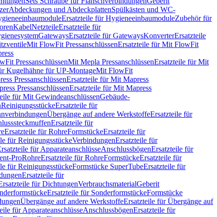
chtungen
Sets Schraube für Flanschverbindungen
Geberit
zer
Abdeckungen und Abdeckplatten
Spülkästen und WC-
gieneeinbaumodule
Ersatzteile für Hygieneeinbaumodule
Zubehör für
oren
Kabel
Netzteile
Ersatzteile für
Hygienesystem
Gateways
Ersatzteile für Gateways
Konverter
Ersatzteile
itzventile
Mit FlowFit Pressanschlüssen
Ersatzteile für Mit FlowFit
press
lowFit Pressanschlüssen
Mit Mepla Pressanschlüssen
Ersatzteile für Mit
 für Kugelhähne für UP-Montage
Mit FlowFit
ress Pressanschlüssen
Ersatzteile für Mit Mapress
ress Pressanschlüssen
Ersatzteile für Mit Mapress
teile für Mit Gewindeanschlüssen
Gebäude-
n
Reinigungsstücke
Ersatzteile für
nverbindungen
Übergänge auf andere Werkstoffe
Ersatzteile für
lusssteckmuffen
Ersatzteile für
re
Ersatzteile für Rohre
Formstücke
Ersatzteile für
ile für Reinigungsstücke
Verbindungen
Ersatzteile für
rsatzteile für Apparateanschlüsse
Anschlussbögen
Ersatzteile für
lent-Pro
Rohre
Ersatzteile für Rohre
Formstücke
Ersatzteile für
ile für Reinigungsstücke
Formstücke SuperTube
Ersatzteile für
ndungen
Ersatzteile für
Ersatzteile für Dichtungen
Verbrauchsmaterial
Geberit
nderformstücke
Ersatzteile für Sonderformstücke
Formstücke
ndungen
Übergänge auf andere Werkstoffe
Ersatzteile für Übergänge auf
teile für Apparateanschlüsse
Anschlussbögen
Ersatzteile für