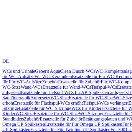
DE
WCs und Urinale
Geberit AquaClean Dusch-WCs
WC-Komplettanlag
für WC-Aufsätze
Für WC-Keramiken
Ersatzteile für Für WC-Kerami
für Für WC-Aufsätze
Zubehör
Ersatzteile für Zubehör
Für WC-Komplet
WC-Sitze
Wand-WCs
Ersatzteile für Wand-WCs
Tiefspül-WCs
Ersatzt
aufgesetzt
Ersatzteile für Tiefspül-WCs für AP-Spülkasten aufgesetzt
T
Sanitärkeramik
Aufgesetzt
WC-Sitze
Ersatzteile für WC-Sitze
WC-Sitze
erhöht
Ersatzteile für Flachspül-WCs erhöht
Tiefspül-WCs verlängert
E
Sitzringe
Ersatzteile für WC-Sitzringe
WCs für Kinder
Ersatzteile für 
Kinder
WC-Sitze
Ersatzteile für WC-Sitze
WC-Sitzringe
Ersatzteile fü
Standbidets
Zubehör
Ersatzteile für Zubehör
Betätigungsplatten und W
Omega UP-Spülkästen
Ersatzteile für Für Omega UP-Spülkästen
Für 
UP-Spülkästen
Ersatzteile für Für Twinline UP-Spülkästen
Für 300T U