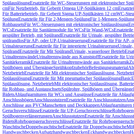
Spülauslösung
Ersatzteile für WC-Steuerungen mit elektronischer Spü
cm
Für Netzbetrieb, für Geberit Omega UP-Spülkästen 12 cm
Ersatzte
Für Batteriebetrieb, für Geberit Sigma UP-Spülkästen 12 cm
WC-Steue
Spülung
Ersatzteile für Für 2-Mengen-Spülung
Für 1-Mengen-Spülun
Rohbausets
Für WC-Steuerungen mit elektronischer Spülauslösung
Er
WCs
Ersatzteile für Sanitärmodule für WCs
Für Wand-WCs
Ersatztei
gespülter Betrieb, mit Spülrand
Ersatzteile für Urinale, gespülter Betr
spülrandlos
Für AP- oder UP-Urinalsteuerung
Ersatzteile für Für AP-
Urinalsteuerung
Ersatzteile für Für integrierte Urinalsteuerung
Urinale,
Spülrand
Ersatzteile für Mit Spülrand
Urinale, wasserloser Betrieb
Ersat
Urinaltrennwände
Urinaltrennwände aus Kunststoff
Ersatzteile für Ur
Sanitärkeramik
Ersatzteile für Urinaltrennwände aus Sanitärkeramik
Zu
Spülbögen und Übergänge
Sprühkopfzubehör
Befestigungsmaterial
Abl
Netzbetrieb
Ersatzteile für Mit elektronischer Spülauslösung, Netzbetr
Spülauslösung
Ersatzteile für Mit pneumatischer Spülauslösung
Basic
E
Spülauslösung, Netzbetrieb
Mit elektronischer Spülauslösung, Batterie
für Rohbau- und Austauschsets
Spülrohre, Spülbögen und Übergänge
Bidets
Ablaufgarnituren für WCs und Ausgüsse
Ersatzteile für Ablau
Anschlussbögen
Anschlussstutzen
Ersatzteile für Anschlussstutzen
Ansc
Anschlüsse aus PVC
Manschetten und Deckkappen
Ablaufgarnituren 
Geruchsverschlüsse
Ersatzteile für UP-Geruchsverschlüsse
Rohrbogeng
Spülbogenverlängerungen
Anschlussstutzen
Ersatzteile für Anschlusss
Bidets
Rohrbogengeruchsverschlüsse
Ersatzteile für Rohrbogengeruch
Waschtische
Doppelwaschtische
Ersatzteile für Doppelwaschtische
Möb
Handwaschbecken
Aufsatzhandwaschbecken
Eckhandwaschbecken
H