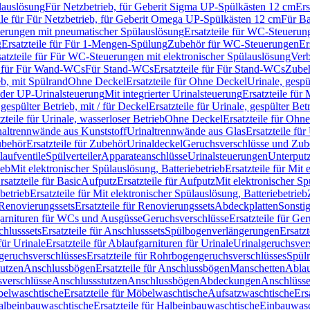
lauslösung
Für Netzbetrieb, für Geberit Sigma UP-Spülkästen 12 cm
Ers
ile für Für Netzbetrieb, für Geberit Omega UP-Spülkästen 12 cm
Für Ba
rungen mit pneumatischer Spülauslösung
Ersatzteile für WC-Steuerun
g
Ersatzteile für Für 1-Mengen-Spülung
Zubehör für WC-Steuerungen
Er
satzteile für Für WC-Steuerungen mit elektronischer Spülauslösung
Ver
le für Für Wand-WCs
Für Stand-WCs
Ersatzteile für Für Stand-WCs
Zube
ieb, mit Spülrand
Ohne Deckel
Ersatzteile für Ohne Deckel
Urinale, gespü
 oder UP-Urinalsteuerung
Mit integrierter Urinalsteuerung
Ersatzteile für 
 gespülter Betrieb, mit / für Deckel
Ersatzteile für Urinale, gespülter Bet
zteile für Urinale, wasserloser Betrieb
Ohne Deckel
Ersatzteile für Ohn
inaltrennwände aus Kunststoff
Urinaltrennwände aus Glas
Ersatzteile fü
behör
Ersatzteile für Zubehör
Urinaldeckel
Geruchsverschlüsse und Zub
aufventile
Spülverteiler
Apparateanschlüsse
Urinalsteuerungen
Unterput
ieb
Mit elektronischer Spülauslösung, Batteriebetrieb
Ersatzteile für Mit
rsatzteile für Basic
Aufputz
Ersatzteile für Aufputz
Mit elektronischer Sp
betrieb
Ersatzteile für Mit elektronischer Spülauslösung, Batteriebetrieb
Renovierungssets
Ersatzteile für Renovierungssets
Abdeckplatten
Sonsti
fgarnituren für WCs und Ausgüsse
Geruchsverschlüsse
Ersatzteile für Ge
hlusssets
Ersatzteile für Anschlusssets
Spülbogenverlängerungen
Ersatz
für Urinale
Ersatzteile für Ablaufgarnituren für Urinale
Urinalgeruchsver
eruchsverschlüsses
Ersatzteile für Rohrbogengeruchsverschlüsses
Spül
tutzen
Anschlussbögen
Ersatzteile für Anschlussbögen
Manschetten
Ablau
sverschlüsse
Anschlussstutzen
Anschlussbögen
Abdeckungen
Anschlüss
elwaschtische
Ersatzteile für Möbelwaschtische
Aufsatzwaschtische
Ers
albeinbauwaschtische
Ersatzteile für Halbeinbauwaschtische
Einbauwasc