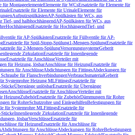
le für Montageelemente
Elemente für WCs
Ersatzteile für Elemente für
rinale
Ersatzteile für Elemente für Urinale
Elemente für
igungen
Aufputzspülkästen
AP-Spülkästen für WCs, aus
für Tief- und halbhochhängend
AP-Spülkästen für WCs, aus
ohre
Hochhängend
Ersatzteile für Hochhängend
Tief- und
llventile für AP-Spülkästen
Ersatzteile für Füllventile für AP-
ng
Ersatzteile für Spül-Stopp-Spülung
1-Mengen-Spülung
Ersatzteile für
satzteile für 2-Mengen-Spülung
Versorgungssysteme
Geberit
nenliegende Zirkulation
Ersatzteile für Innenliegende
sse
Ersatzteile für Anschlüsse
Verteiler mit
en für Heizung, lösbar
Anschlüsse für Heizung
Ersatzteile für
tungen für Anschlüsse
Abdichtungen für Fittings
Abdeckungen für
s Schraube für Flanschverbindungen
Verbrauchsmaterial
Geberit
e für Systemrohre Heizung ML
Fittings
Ersatzteile für
T-Stücke
Übergänge unlösbar
Ersatzteile für Übergänge
osen
Anschlüsse
Ersatzteile für Anschlüsse
Verteiler mit
für Heizung
Zubehör
Ersatzteile für Zubehör
Dämmungen für Rohre
ungen für Rohre
Schutzrohre und Einlegehilfen
Befestigungen für
ile für Systemrohre ML
Fittings
Ersatzteile für
T-Stücke
Innenliegende Zirkulation
Ersatzteile für Innenliegende
ndungen, lösbar
Verschlüsse
Ersatzteile für
schlüsse für Heizung
Ersatzteile für Anschlüsse für
s
Abdichtungen für Anschlüsse
Abdeckungen für Rohre
Befestigungen
en
Geberit Mapress Edelstahl
Geberit Mapress Edelstahl
Ersatzteile für