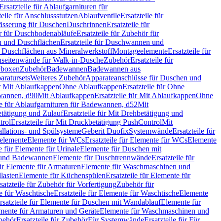
Ersatzteile für Ablaufgarnituren für
teile für Anschlussstutzen
Ablaufventile
Ersatzteile für
wässerung für Duschen
Duschrinnen
Ersatzteile für
 für Duschbodenabläufe
Ersatzteile für Zubehör für
 und Duschflächen
Ersatzteile für Duschwannen und
ür Duschflächen aus Mineralwerkstoff
Montageelemente
Ersatzteile für
chseitenwände für Walk-in-Dusche
Zubehör
Ersatzteile für
geboxen
Zubehör
Badewannen
Badewannen aus
aratursets
Weiteres Zubehör
Apparateanschlüsse für Duschen und
ür Mit Ablaufkappen
Ohne Ablaufkappen
Ersatzteile für Ohne
hwannen, d90
Mit Ablaufkappen
Ersatzteile für Mit Ablaufkappen
Ohne
le für Ablaufgarnituren für Badewannen, d52
Mit
tätigung und Zulauf
Ersatzteile für Mit Drehbetätigung und
trol
Ersatzteile für Mit Druckbetätigung PushControl
Mit
allations- und Spülsysteme
Geberit Duofix
Systemwände
Ersatzteile für
eelemente
Elemente für WCs
Ersatzteile für Elemente für WCs
Elemente
le für Elemente für Urinale
Elemente für Duschen mit
- und Badewannen
Elemente für Duschtrennwände
Ersatzteile für
für Elemente für Armaturen
Elemente für Waschmaschinen und
llasten
Elemente für Küchenspülen
Ersatzteile für Elemente für
satzteile für Zubehör für Vorfertigung
Zubehör für
e für Waschtische
Ersatzteile für Elemente für Waschtische
Elemente
rsatzteile für Elemente für Duschen mit Wandablauf
Elemente für
lemente für Armaturen und Geräte
Elemente für Waschmaschinen und
behör
Ersatzteile für Zubehör
Für Systemwände
Ersatzteile für Für