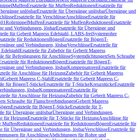
nippel
Muffen
Ersatzteile für Muffen
Reduktionen
Ersatzteile für
bergänge unlösbar
Ersatzteile für Übergänge unlösbar
Übergänge und
chlüsse
Ersatzteile für Verschlüsse
Anschlüsse
Ersatzteile für
401
Rohrnippel
Muffen
Ersatzteile für Muffen
Reduktionen
Ersatzteile
e und Verbindungen, lösbar
Ersatzteile für Übergänge und
zteile für Geberit Mapress Edelstahl, LABS-frei
Systemrohre
satzteile für Reduktionen
Bögen
Ersatzteile für Bögen
T-
bergänge und Verbindungen, lösbar
Verschlüsse
Ersatzteile für
 Edelstahl
Ersatzteile für Zubehör für Geberit Mapress
ile für Befestigungen für Anschlüsse
Systemdichtungen
Sets Schraube
Ersatzteile für Reduktionen
Bögen
Ersatzteile für Bögen
T-
bergänge und Verbindungen, lösbar
Kompensatoren
Ersatzteile für
zteile für Anschlüsse für Heizung
Zubehör für Geberit Mapress
hl
Geberit Mapress C-Stahl
Ersatzteile für Geberit Mapress C-
ile für Bögen
T-Stücke
Ersatzteile für T-Stücke
Kreuzstücke
Ersatzteile
Verbindungen, lösbar
Kompensatoren
Ersatzteile für
zteile für Anschlüsse für Heizung
Zubehör für Geberit Mapress C-
ets Schraube für Flanschverbindungen
Geberit Mapress
Bögen
Ersatzteile für Bögen
T-Stücke
Ersatzteile für T-
eile für Übergänge unlösbar
Übergänge und Verbindungen,
e für Heizung
Ersatzteile für T-Stücke für Heizung
Anschlüsse für
ür Muffen
Reduktionen
Ersatzteile für Reduktionen
Bögen
Ersatzteile für
ile für Übergänge und Verbindungen, lösbar
Verschlüsse
Ersatzteile für
mungen für Anschlüsse
Abdichtungen für Rohre und