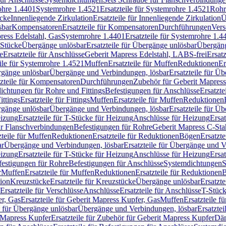
rohre 1.4401
Systemrohre 1.4521
Ersatzteile für Systemrohre 1.4521
Rohr
ücke
Innenliegende Zirkulation
Ersatzteile für Innenliegende Zirkulation
Ü
sbar
Kompensatoren
Ersatzteile für Kompensatoren
Durchführungen
Vers
press Edelstahl, Gas
Systemrohre 1.4401
Ersatzteile für Systemrohre 1.4
-Stücke
Übergänge unlösbar
Ersatzteile für Übergänge unlösbar
Übergäng
e
Ersatzteile für Anschlüsse
Geberit Mapress Edelstahl, LABS-frei
Ersat
eile für Systemrohre 1.4521
Muffen
Ersatzteile für Muffen
Reduktionen
Er
ergänge unlösbar
Übergänge und Verbindungen, lösbar
Ersatzteile für Ü
tzteile für Kompensatoren
Durchführungen
Zubehör für Geberit Mapress
ichtungen für Rohre und Fittings
Befestigungen für Anschlüsse
Ersatzte
ittings
Ersatzteile für Fittings
Muffen
Ersatzteile für Muffen
Reduktionen
ergänge unlösbar
Übergänge und Verbindungen, lösbar
Ersatzteile für Ü
eizung
Ersatzteile für T-Stücke für Heizung
Anschlüsse für Heizung
Ersat
ür Flanschverbindungen
Befestigungen für Rohre
Geberit Mapress C-Sta
zteile für Muffen
Reduktionen
Ersatzteile für Reduktionen
Bögen
Ersatzte
ar
Übergänge und Verbindungen, lösbar
Ersatzteile für Übergänge und 
eizung
Ersatzteile für T-Stücke für Heizung
Anschlüsse für Heizung
Ersat
festigungen für Rohre
Befestigungen für Anschlüsse
Systemdichtungen
S
r
Muffen
Ersatzteile für Muffen
Reduktionen
Ersatzteile für Reduktionen
tion
Kreuzstücke
Ersatzteile für Kreuzstücke
Übergänge unlösbar
Ersatzt
Ersatzteile für Verschlüsse
Anschlüsse
Ersatzteile für Anschlüsse
T-Stück
r, Gas
Ersatzteile für Geberit Mapress Kupfer, Gas
Muffen
Ersatzteile f
e für Übergänge unlösbar
Übergänge und Verbindungen, lösbar
Ersatzte
 Mapress Kupfer
Ersatzteile für Zubehör für Geberit Mapress Kupfer
Däm