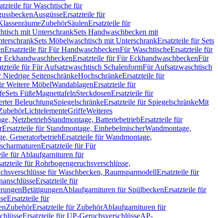
atzteile für Waschtische für
sgussbecken
Ausgüsse
Ersatzteile für
r Klassenräume
Zubehör
Säulen
Ersatzteile für
htisch mit Unterschrank
Sets Handwaschbecken mit
Unterschrank
Sets Möbelwaschtisch mit Unterschrank
Ersatzteile für Sets
en
Ersatzteile für Für Handwaschbecken
Für Waschtische
Ersatzteile für
r Eckhandwaschbecken
Ersatzteile für Für Eckhandwaschbecken
Für
atzteile für Für Aufsatzwaschtisch Schalenform
Für Aufsatzwaschtisch
ür Niedrige Seitenschränke
Hochschränke
Ersatzteile für
für Weitere Möbel
Wandablagen
Ersatzteile für
fe
Sets Füße
Magnettafeln
Steckdosen
Ersatzteile für
ierter Beleuchtung
Spiegelschränke
Ersatzteile für Spiegelschränke
Mit
Zubehör
Lichtelemente
Griffe
Weiteres
age, Netzbetrieb
Standmontage, Batteriebetrieb
Ersatzteile für
r
Ersatzteile für Standmontage, Einhebelmischer
Wandmontage,
, Generatorbetrieb
Ersatzteile für Wandmontage,
ischarmaturen
Ersatzteile für Für
eile für Ablaufgarnituren für
satzteile für Rohrbogengeruchsverschlüsse,
chsverschlüsse für Waschbecken, Raumsparmodell
Ersatzteile für
anschlüsse
Ersatzteile für
erungen
Betätigungen
Ablaufgarnituren für Spülbecken
Ersatzteile für
se
Ersatzteile für
en
Zubehör
Ersatzteile für Zubehör
Ablaufgarnituren für
chlüsse
Ersatzteile für UP-Geruchsverschlüsse
AP-