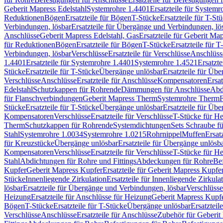
Geberit Mapress Edelstahl
Systemrohre 1.4401
Ersatzteile für System
Reduktionen
Bögen
Ersatzteile für Bögen
T-Stücke
Ersatzteile für T-St
Verbindungen, lösbar
Ersatzteile für Übergänge und Verbindungen, lö
Anschlüsse
Geberit Mapress Edelstahl, Gas
Ersatzteile für Geberit Ma
für Reduktionen
Bögen
Ersatzteile für Bögen
T-Stücke
Ersatzteile für T
Verbindungen, lösbar
Verschlüsse
Ersatzteile für Verschlüsse
Anschlüss
1.4401
Ersatzteile für Systemrohre 1.4401
Systemrohre 1.4521
Ersatzt
Stücke
Ersatzteile für T-Stücke
Übergänge unlösbar
Ersatzteile für Üb
Verschlüsse
Anschlüsse
Ersatzteile für Anschlüsse
Kompensatoren
Ersa
Edelstahl
Schutzkappen für Rohrende
Dämmungen für Anschlüsse
Abd
für Flanschverbindungen
Geberit Mapress Therm
Systemrohre Therm
F
Stücke
Ersatzteile für T-Stücke
Übergänge unlösbar
Ersatzteile für Üb
Kompensatoren
Verschlüsse
Ersatzteile für Verschlüsse
T-Stücke für H
Therm
Schutzkappen für Rohrende
Systemdichtungen
Sets Schraube f
Stahl
Systemrohre 1.0034
Systemrohre 1.0215
Rohrnippel
Muffen
Ersat
für Kreuzstücke
Übergänge unlösbar
Ersatzteile für Übergänge unlösb
Kompensatoren
Verschlüsse
Ersatzteile für Verschlüsse
T-Stücke für H
Stahl
Abdichtungen für Rohre und Fittings
Abdeckungen für Rohre
Be
Kupfer
Geberit Mapress Kupfer
Ersatzteile für Geberit Mapress Kupfe
Stücke
Innenliegende Zirkulation
Ersatzteile für Innenliegende Zirkula
lösbar
Ersatzteile für Übergänge und Verbindungen, lösbar
Verschlüsse
Heizung
Ersatzteile für Anschlüsse für Heizung
Geberit Mapress Kupfe
Bögen
T-Stücke
Ersatzteile für T-Stücke
Übergänge unlösbar
Ersatzteil
Verschlüsse
Anschlüsse
Ersatzteile für Anschlüsse
Zubehör für Geberit