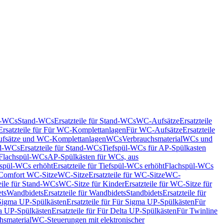
nd-WCs
Stand-WCs
Ersatzteile für Stand-WCs
WC-Aufsätze
Ersatzteile
Ersatzteile für Für WC-Komplettanlagen
Für WC-Aufsätze
Ersatzteile
fsätze und WC-Komplettanlagen
WCs
Verbrauchsmaterial
WCs und
d-WCs
Ersatzteile für Stand-WCs
Tiefspül-WCs für AP-Spülkasten
r Flachspül-WCs
AP-Spülkästen für WCs, aus
fspül-WCs erhöht
Ersatzteile für Tiefspül-WCs erhöht
Flachspül-WCs
r Comfort WC-Sitze
WC-Sitze
Ersatzteile für WC-Sitze
WC-
eile für Stand-WCs
WC-Sitze für Kinder
Ersatzteile für WC-Sitze für
ts
Wandbidets
Ersatzteile für Wandbidets
Standbidets
Ersatzteile für
Sigma UP-Spülkästen
Ersatzteile für Für Sigma UP-Spülkästen
Für
a UP-Spülkästen
Ersatzteile für Für Delta UP-Spülkästen
Für Twinline
hsmaterial
WC-Steuerungen mit elektronischer