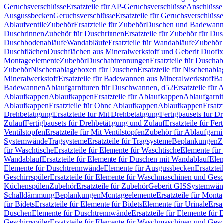
Geruchsverschlüsse
Ersatzteile für AP-Geruchsverschlüsse
Anschlüsse
Ausgussbecken
Geruchsverschlüsse
Ersatzteile für Geruchsverschlüsse
Ablaufventile
Zubehör
Ersatzteile für Zubehör
Duschen und Badewan
Duschrinnen
Zubehör für Duschrinnen
Ersatzteile für Zubehör für Du
Duschbodenabläufe
Wandabläufe
Ersatzteile für Wandabläufe
Zubehör 
Duschflächen
Duschflächen aus Mineralwerkstoff und Geberit Duofix 
Montageelemente
Zubehör
Duschabtrennungen
Ersatzteile für Duscha
Zubehör
Nischenablageboxen für Duschen
Ersatzteile für Nischenab
Mineralwerkstoff
Ersatzteile für Badewannen aus Mineralwerkstoff
Ba
Badewannen
Ablaufgarnituren für Duschwannen, d52
Ersatzteile für
Ablaufkappen
Ablaufkappen
Ersatzteile für Ablaufkappen
Ablaufgarni
Ablaufkappen
Ersatzteile für Ohne Ablaufkappen
Ablaufkappen
Ersatz
Drehbetätigung
Ersatzteile für Mit Drehbetätigung
Fertigbausets für D
Zulauf
Fertigbausets für Drehbetätigung und Zulauf
Ersatzteile für Fe
Ventilstopfen
Ersatzteile für Mit Ventilstopfen
Zubehör für Ablaufgarn
Systemwände
Tragsysteme
Ersatzteile für Tragsysteme
Beplankungen
Z
für Waschtische
Ersatzteile für Elemente für Waschtische
Elemente für 
Wandablauf
Ersatzteile für Elemente für Duschen mit Wandablauf
Ele
Elemente für Duschtrennwände
Elemente für Ausgussbecken
Ersatzte
Geschirrspüler
Ersatzteile für Elemente für Waschmaschinen und Gesc
Küchenspülen
Zubehör
Ersatzteile für Zubehör
Geberit GIS
Systemwän
Schalldämmung
Beplankungen
Montageelemente
Ersatzteile für Mont
für Bidets
Ersatzteile für Elemente für Bidets
Elemente für Urinale
Ersa
Duschen
Elemente für Duschtrennwände
Ersatzteile für Elemente fü
Geschirrspüler
Ersatzteile für Elemente für Waschmaschinen und Gesc