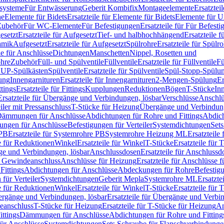
ssysteme
Für Entwässerung
Geberit Kombifix
Montageelemente
Ersatztei
he
Elemente für Bidets
Ersatzteile für Elemente für Bidets
Elemente für U
 Zubehör
Für WC-Elemente
Für Befestigungen
Ersatzteile für Für Befest
esetzt
Ersatzteile für Aufgesetzt
Tief- und halbhochhängend
Ersatzteile 
amik
Aufgesetzt
Ersatzteile für Aufgesetzt
Spülrohre
Ersatzteile für Spülr
le für Anschlüsse
Dichtungen
Manschetten
Nippel, Rosetten und
ohre
Zubehör
Füll- und Spülventile
Füllventile
Ersatzteile für Füllventile
Fü
ür UP-Spülkästen
Spülventile
Ersatzteile für Spülventile
Spül-Stopp-Spülu
ung
Innengarnituren
Ersatzteile für Innengarnituren
2-Mengen-Spülung
Er
ttings
Ersatzteile für Fittings
Kupplungen
Reduktionen
Bögen
T-Stücke
In
Ersatzteile für Übergänge und Verbindungen, lösbar
Verschlüsse
Anschlü
iler mit Pressanschluss
T-Stücke für Heizung
Übergänge und Verbindung
ämmungen für Anschlüsse
Abdichtungen für Rohre und Fittings
Abdich
gungen für Anschlüsse
Befestigungen für Verteiler
Systemdichtungen
Set
 PB
Ersatzteile für Systemrohre PB
Systemrohre Heizung ML
Ersatzteil
le für Reduktionen
Winkel
Ersatzteile für Winkel
T-Stücke
Ersatzteile für 
nge und Verbindungen, lösbar
Anschlussdosen
Ersatzteile für Anschlussd
it Gewindeanschluss
Anschlüsse für Heizung
Ersatzteile für Anschlüsse 
Fittings
Abdichtungen für Anschlüsse
Abdeckungen für Rohre
Befestig
für Verteiler
Systemdichtungen
Geberit Mepla
Systemrohre ML
Ersatzte
le für Reduktionen
Winkel
Ersatzteile für Winkel
T-Stücke
Ersatzteile für 
rgänge und Verbindungen, lösbar
Ersatzteile für Übergänge und Verbi
deanschluss
T-Stücke für Heizung
Ersatzteile für T-Stücke für Heizung
An
ttings
Dämmungen für Anschlüsse
Abdichtungen für Rohre und Fitting
für Anschlüsse
Systemdichtungen
Sets Schraube für Flanschverbindung