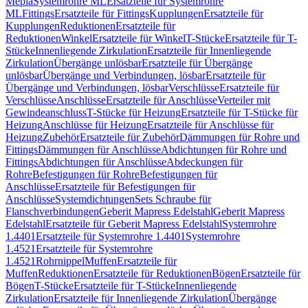
Mepla
Systemrohre ML
Ersatzteile für Systemrohre
ML
Fittings
Ersatzteile für Fittings
Kupplungen
Ersatzteile für
Kupplungen
Reduktionen
Ersatzteile für
Reduktionen
Winkel
Ersatzteile für Winkel
T-Stücke
Ersatzteile für T-
Stücke
Innenliegende Zirkulation
Ersatzteile für Innenliegende
Zirkulation
Übergänge unlösbar
Ersatzteile für Übergänge
unlösbar
Übergänge und Verbindungen, lösbar
Ersatzteile für
Übergänge und Verbindungen, lösbar
Verschlüsse
Ersatzteile für
Verschlüsse
Anschlüsse
Ersatzteile für Anschlüsse
Verteiler mit
Gewindeanschluss
T-Stücke für Heizung
Ersatzteile für T-Stücke für
Heizung
Anschlüsse für Heizung
Ersatzteile für Anschlüsse für
Heizung
Zubehör
Ersatzteile für Zubehör
Dämmungen für Rohre und
Fittings
Dämmungen für Anschlüsse
Abdichtungen für Rohre und
Fittings
Abdichtungen für Anschlüsse
Abdeckungen für
Rohre
Befestigungen für Rohre
Befestigungen für
Anschlüsse
Ersatzteile für Befestigungen für
Anschlüsse
Systemdichtungen
Sets Schraube für
Flanschverbindungen
Geberit Mapress Edelstahl
Geberit Mapress
Edelstahl
Ersatzteile für Geberit Mapress Edelstahl
Systemrohre
1.4401
Ersatzteile für Systemrohre 1.4401
Systemrohre
1.4521
Ersatzteile für Systemrohre
1.4521
Rohrnippel
Muffen
Ersatzteile für
Muffen
Reduktionen
Ersatzteile für Reduktionen
Bögen
Ersatzteile für
Bögen
T-Stücke
Ersatzteile für T-Stücke
Innenliegende
Zirkulation
Ersatzteile für Innenliegende Zirkulation
Übergänge