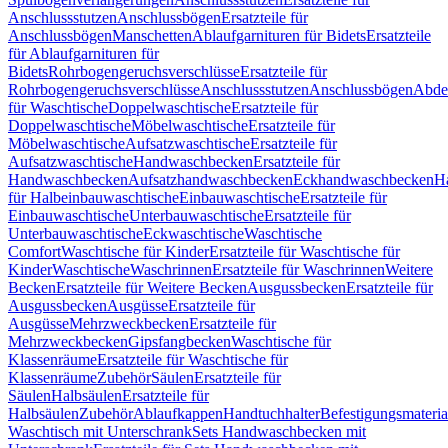
Anschlussstutzen
Anschlussbögen
Ersatzteile für
Anschlussbögen
Manschetten
Ablaufgarnituren für Bidets
Ersatzteile
für Ablaufgarnituren für
Bidets
Rohrbogengeruchsverschlüsse
Ersatzteile für
Rohrbogengeruchsverschlüsse
Anschlussstutzen
Anschlussbögen
Abde
für Waschtische
Doppelwaschtische
Ersatzteile für
Doppelwaschtische
Möbelwaschtische
Ersatzteile für
Möbelwaschtische
Aufsatzwaschtische
Ersatzteile für
Aufsatzwaschtische
Handwaschbecken
Ersatzteile für
Handwaschbecken
Aufsatzhandwaschbecken
Eckhandwaschbecken
H
für Halbeinbauwaschtische
Einbauwaschtische
Ersatzteile für
Einbauwaschtische
Unterbauwaschtische
Ersatzteile für
Unterbauwaschtische
Eckwaschtische
Waschtische
Comfort
Waschtische für Kinder
Ersatzteile für Waschtische für
Kinder
Waschtische
Waschrinnen
Ersatzteile für Waschrinnen
Weitere
Becken
Ersatzteile für Weitere Becken
Ausgussbecken
Ersatzteile für
Ausgussbecken
Ausgüsse
Ersatzteile für
Ausgüsse
Mehrzweckbecken
Ersatzteile für
Mehrzweckbecken
Gipsfangbecken
Waschtische für
Klassenräume
Ersatzteile für Waschtische für
Klassenräume
Zubehör
Säulen
Ersatzteile für
Säulen
Halbsäulen
Ersatzteile für
Halbsäulen
Zubehör
Ablaufkappen
Handtuchhalter
Befestigungsmateria
Waschtisch mit Unterschrank
Sets Handwaschbecken mit