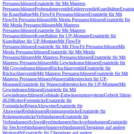
Pressanschlüssen
Ersatzteile für Mit Mapress
Pressanschlüssen
Probenahmeventile
Entleerventile
Kugelhähne
Ersatzt
für Kugelhähne
Mit FlowFit Pressanschlüssen
Ersatzteile für Mit
FlowFit Pressanschlüssen
Mit Mepla Pressanschlüssen
Ersatzteile für
Mit Mepla Pressanschlüssen
Mit Mapress
Pressanschlüssen
Ersatzteile für Mit Mapress
Pressanschlüssen
Kugelhähne für UP-Montage
Ersatzteile für
Kugelhähne für UP-Montage
Mit FlowFit
Pressanschlüssen
Ersatzteile für Mit FlowFit Pressanschlüssen
Mit
Mepla Pressanschlüssen
Ersatzteile für Mit Mepla
Pressanschlüssen
Mit Mapress Pressanschlüssen
Ersatzteile für Mit
Mapress Pressanschlüssen
Mit Gewindeanschlüssen
Ersatzteile für
Mit Gewindeanschlüssen
Rückschlagventile
Ersatzteile für
Rückschlagventile
Mit Mapress Pressanschlüssen
Ersatzteile für Mit
Mapress Pressanschlüssen
Wasserzählerstrecken für UP-
Montage
Ersatzteile für Wasserzählerstrecken für UP-Montage
Mit
Gewindeanschlüssen
Ersatzteile für Mit
Gewindeanschlüssen
Gebäude-Entwässerungssysteme
Geberit Silent-
db20
Rohre
Formstücke
Ersatzteile für
Formstücke
Bögen
Abzweige
Ersatzteile für
Abzweige
Reduktionen
Reinigungsstücke
Ersatzteile für
Reinigungsstücke
Verbindungen
Ersatzteile für
Verbindungen
Schweißverbindungen
Steckverbindungen
Ersatzteile
für Steckverbindungen
Spannverbindungen
Übergänge auf andere
Werkstoffe
Ersatzteile für Übergänge auf andere