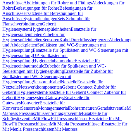
Anschlüsse
Abdichtungen für Rohre und Fittings
Abdeckungen für
Rohre
Befestigungen für Rohre
Befestigungen für
Anschlüsse
Ersatzteile für Befestigungen für
Anschlüsse
Systemdichtungen
Sets Schraube für
Flanschverbindungen
Geberit
Hygienesystem
Hygienespüleinheiten
Ersatzteile für
Hygienespüleinheiten
Zubehör für
Hygienespüleinheiten
Sensoren
Kabel
Durchflussbegrenzer
Abdeckung
und Abdeckplatten
Spülkästen und WC-Steuerungen mit
Hygienespülung
Ersatzteile für Spülkästen und WC-Steuerungen mit
Hygienespülung
UP-Spülkästen mit
Hygienespülung
Hygieneeinbaumodule
Ersatzteile für
Hygieneeinbaumodule
Zubehör für Spülkästen und WC-
Steuerungen mit Hygienespülung
Ersatzteile für Zubehör für
Spülkästen und WC-Steuerungen mit
Hygienespülung
Sensoren
Kabel
Netzteile
Ersatzteile für
Netzteile
Netzwerkkomponenten
Geberit Connect Zubehör für
Geberit Hygienesystem
Ersatzteile für Geberit Connect Zubehör für
Geberit Hygienesystem
Gateways
Ersatzteile für
Gateways
Konverter
Ersatzteile für
Konverter
Sensoren
Montagematerial
Rohrarmaturen
Geradsitzventile
Mi
Mapress Pressanschlüssen
Schrägsitzventile
Ersatzteile für
Schrägsitzventile
Mit FlowFit Pressanschlüssen
Ersatzteile für Mit
FlowFit Pressanschlüssen
Mit Mepla Pressanschlüssen
Ersatzteile für
Mit Mepla Pressanschlüssen
Mit Mapress