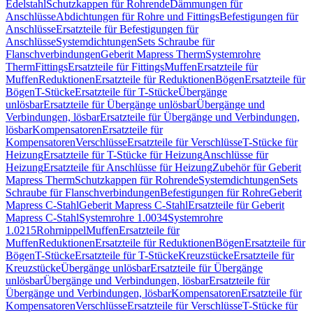
Edelstahl
Schutzkappen für Rohrende
Dämmungen für
Anschlüsse
Abdichtungen für Rohre und Fittings
Befestigungen für
Anschlüsse
Ersatzteile für Befestigungen für
Anschlüsse
Systemdichtungen
Sets Schraube für
Flanschverbindungen
Geberit Mapress Therm
Systemrohre
Therm
Fittings
Ersatzteile für Fittings
Muffen
Ersatzteile für
Muffen
Reduktionen
Ersatzteile für Reduktionen
Bögen
Ersatzteile für
Bögen
T-Stücke
Ersatzteile für T-Stücke
Übergänge
unlösbar
Ersatzteile für Übergänge unlösbar
Übergänge und
Verbindungen, lösbar
Ersatzteile für Übergänge und Verbindungen,
lösbar
Kompensatoren
Ersatzteile für
Kompensatoren
Verschlüsse
Ersatzteile für Verschlüsse
T-Stücke für
Heizung
Ersatzteile für T-Stücke für Heizung
Anschlüsse für
Heizung
Ersatzteile für Anschlüsse für Heizung
Zubehör für Geberit
Mapress Therm
Schutzkappen für Rohrende
Systemdichtungen
Sets
Schraube für Flanschverbindungen
Befestigungen für Rohre
Geberit
Mapress C-Stahl
Geberit Mapress C-Stahl
Ersatzteile für Geberit
Mapress C-Stahl
Systemrohre 1.0034
Systemrohre
1.0215
Rohrnippel
Muffen
Ersatzteile für
Muffen
Reduktionen
Ersatzteile für Reduktionen
Bögen
Ersatzteile für
Bögen
T-Stücke
Ersatzteile für T-Stücke
Kreuzstücke
Ersatzteile für
Kreuzstücke
Übergänge unlösbar
Ersatzteile für Übergänge
unlösbar
Übergänge und Verbindungen, lösbar
Ersatzteile für
Übergänge und Verbindungen, lösbar
Kompensatoren
Ersatzteile für
Kompensatoren
Verschlüsse
Ersatzteile für Verschlüsse
T-Stücke für