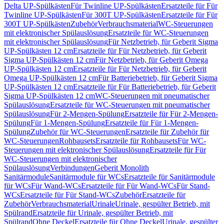
Delta UP-Spülkästen
Für Twinline UP-Spülkästen
Ersatzteile für Für
Twinline UP-Spülkästen
Für 300T UP-Spülkästen
Ersatzteile für Für
300T UP-Spülkästen
Zubehör
Verbrauchsmaterial
WC-Steuerungen
mit elektronischer Spülauslösung
Ersatzteile für WC-Steuerungen
mit elektronischer Spülauslösung
Für Netzbetrieb, für Geberit Sigma
UP-Spülkästen 12 cm
Ersatzteile für Für Netzbetrieb, für Geberit
Sigma UP-Spülkästen 12 cm
Für Netzbetrieb, für Geberit Omega
UP-Spülkästen 12 cm
Ersatzteile für Für Netzbetrieb, für Geberit
Omega UP-Spülkästen 12 cm
Für Batteriebetrieb, für Geberit Sigma
UP-Spülkästen 12 cm
Ersatzteile für Für Batteriebetrieb, für Geberit
Sigma UP-Spülkästen 12 cm
WC-Steuerungen mit pneumatischer
Spülauslösung
Ersatzteile für WC-Steuerungen mit pneumatischer
Spülauslösung
Für 2-Mengen-Spülung
Ersatzteile für Für 2-Mengen-
Spülung
Für 1-Mengen-Spülung
Ersatzteile für Für 1-Mengen-
Spülung
Zubehör für WC-Steuerungen
Ersatzteile für Zubehör für
WC-Steuerungen
Rohbausets
Ersatzteile für Rohbausets
Für WC-
Steuerungen mit elektronischer Spülauslösung
Ersatzteile für Für
WC-Steuerungen mit elektronischer
Spülauslösung
Verbindungen
Geberit Monolith
Sanitärmodule
Sanitärmodule für WCs
Ersatzteile für Sanitärmodule
für WCs
Für Wand-WCs
Ersatzteile für Für Wand-WCs
Für Stand-
WCs
Ersatzteile für Für Stand-WCs
Zubehör
Ersatzteile für
Zubehör
Verbrauchsmaterial
Urinale
Urinale, gespülter Betrieb, mit
Spülrand
Ersatzteile für Urinale, gespülter Betrieb, mit
Spülrand
Ohne Deckel
Ersatzteile für Ohne Deckel
Urinale, gespülter