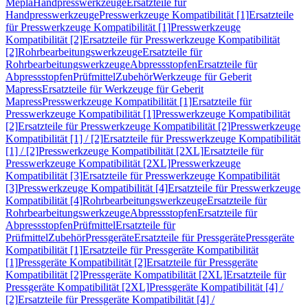
Mepla
Handpresswerkzeuge
Ersatzteile für
Handpresswerkzeuge
Presswerkzeuge Kompatibilität [1]
Ersatzteile
für Presswerkzeuge Kompatibilität [1]
Presswerkzeuge
Kompatibilität [2]
Ersatzteile für Presswerkzeuge Kompatibilität
[2]
Rohrbearbeitungswerkzeuge
Ersatzteile für
Rohrbearbeitungswerkzeuge
Abpressstopfen
Ersatzteile für
Abpressstopfen
Prüfmittel
Zubehör
Werkzeuge für Geberit
Mapress
Ersatzteile für Werkzeuge für Geberit
Mapress
Presswerkzeuge Kompatibilität [1]
Ersatzteile für
Presswerkzeuge Kompatibilität [1]
Presswerkzeuge Kompatibilität
[2]
Ersatzteile für Presswerkzeuge Kompatibilität [2]
Presswerkzeuge
Kompatibilität [1] / [2]
Ersatzteile für Presswerkzeuge Kompatibilität
[1] / [2]
Presswerkzeuge Kompatibilität [2XL]
Ersatzteile für
Presswerkzeuge Kompatibilität [2XL]
Presswerkzeuge
Kompatibilität [3]
Ersatzteile für Presswerkzeuge Kompatibilität
[3]
Presswerkzeuge Kompatibilität [4]
Ersatzteile für Presswerkzeuge
Kompatibilität [4]
Rohrbearbeitungswerkzeuge
Ersatzteile für
Rohrbearbeitungswerkzeuge
Abpressstopfen
Ersatzteile für
Abpressstopfen
Prüfmittel
Ersatzteile für
Prüfmittel
Zubehör
Pressgeräte
Ersatzteile für Pressgeräte
Pressgeräte
Kompatibilität [1]
Ersatzteile für Pressgeräte Kompatibilität
[1]
Pressgeräte Kompatibilität [2]
Ersatzteile für Pressgeräte
Kompatibilität [2]
Pressgeräte Kompatibilität [2XL]
Ersatzteile für
Pressgeräte Kompatibilität [2XL]
Pressgeräte Kompatibilität [4] /
[2]
Ersatzteile für Pressgeräte Kompatibilität [4] /