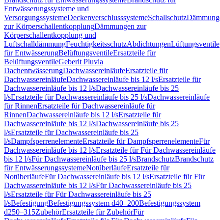
Entwässerungssysteme und
Versorgungssysteme
Deckenverschlusssysteme
Schallschutz
Dämmung
zur Körperschallentkopplung
Dämmungen zur
Körperschallentkopplung und
Luftschalldämmung
Feuchtigkeitsschutz
Abdichtungen
Lüftungsventile
für Entwässerung
Belüftungsventile
Ersatzteile für
Belüftungsventile
Geberit Pluvia
Dachentwässerung
Dachwassereinläufe
Ersatzteile für
Dachwassereinläufe
Dachwassereinläufe bis 12 l/s
Ersatzteile für
Dachwassereinläufe bis 12 l/s
Dachwassereinläufe bis 25
l/s
Ersatzteile für Dachwassereinläufe bis 25 l/s
Dachwassereinläufe
für Rinnen
Ersatzteile für Dachwassereinläufe für
Rinnen
Dachwassereinläufe bis 12 l/s
Ersatzteile für
Dachwassereinläufe bis 12 l/s
Dachwassereinläufe bis 25
l/s
Ersatzteile für Dachwassereinläufe bis 25
l/s
Dampfsperrenelemente
Ersatzteile für Dampfsperrenelemente
Für
Dachwassereinläufe bis 12 l/s
Ersatzteile für Für Dachwassereinläufe
bis 12 l/s
Für Dachwassereinläufe bis 25 l/s
Brandschutz
Brandschutz
für Entwässerungssysteme
Notüberläufe
Ersatzteile für
Notüberläufe
Für Dachwassereinläufe bis 12 l/s
Ersatzteile für Für
Dachwassereinläufe bis 12 l/s
Für Dachwassereinläufe bis 25
l/s
Ersatzteile für Für Dachwassereinläufe bis 25
l/s
Befestigung
Befestigungssystem d40–200
Befestigungssystem
d250–315
Zubehör
Ersatzteile für Zubehör
Für