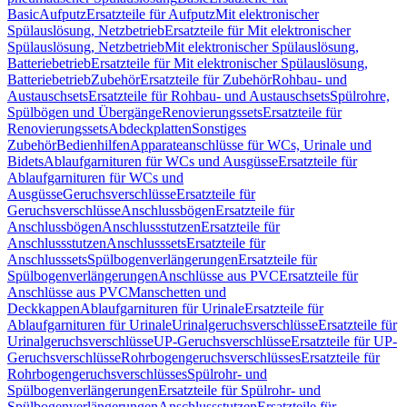
Basic
Aufputz
Ersatzteile für Aufputz
Mit elektronischer
Spülauslösung, Netzbetrieb
Ersatzteile für Mit elektronischer
Spülauslösung, Netzbetrieb
Mit elektronischer Spülauslösung,
Batteriebetrieb
Ersatzteile für Mit elektronischer Spülauslösung,
Batteriebetrieb
Zubehör
Ersatzteile für Zubehör
Rohbau- und
Austauschsets
Ersatzteile für Rohbau- und Austauschsets
Spülrohre,
Spülbögen und Übergänge
Renovierungssets
Ersatzteile für
Renovierungssets
Abdeckplatten
Sonstiges
Zubehör
Bedienhilfen
Apparateanschlüsse für WCs, Urinale und
Bidets
Ablaufgarnituren für WCs und Ausgüsse
Ersatzteile für
Ablaufgarnituren für WCs und
Ausgüsse
Geruchsverschlüsse
Ersatzteile für
Geruchsverschlüsse
Anschlussbögen
Ersatzteile für
Anschlussbögen
Anschlussstutzen
Ersatzteile für
Anschlussstutzen
Anschlusssets
Ersatzteile für
Anschlusssets
Spülbogenverlängerungen
Ersatzteile für
Spülbogenverlängerungen
Anschlüsse aus PVC
Ersatzteile für
Anschlüsse aus PVC
Manschetten und
Deckkappen
Ablaufgarnituren für Urinale
Ersatzteile für
Ablaufgarnituren für Urinale
Urinalgeruchsverschlüsse
Ersatzteile für
Urinalgeruchsverschlüsse
UP-Geruchsverschlüsse
Ersatzteile für UP-
Geruchsverschlüsse
Rohrbogengeruchsverschlüsses
Ersatzteile für
Rohrbogengeruchsverschlüsses
Spülrohr- und
Spülbogenverlängerungen
Ersatzteile für Spülrohr- und
Spülbogenverlängerungen
Anschlussstutzen
Ersatzteile für