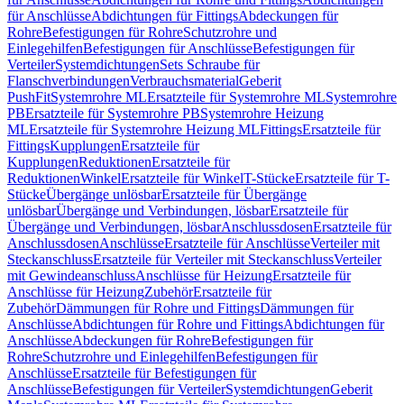
für Anschlüsse
Abdichtungen für Fittings
Abdeckungen für
Rohre
Befestigungen für Rohre
Schutzrohre und
Einlegehilfen
Befestigungen für Anschlüsse
Befestigungen für
Verteiler
Systemdichtungen
Sets Schraube für
Flanschverbindungen
Verbrauchsmaterial
Geberit
PushFit
Systemrohre ML
Ersatzteile für Systemrohre ML
Systemrohre
PB
Ersatzteile für Systemrohre PB
Systemrohre Heizung
ML
Ersatzteile für Systemrohre Heizung ML
Fittings
Ersatzteile für
Fittings
Kupplungen
Ersatzteile für
Kupplungen
Reduktionen
Ersatzteile für
Reduktionen
Winkel
Ersatzteile für Winkel
T-Stücke
Ersatzteile für T-
Stücke
Übergänge unlösbar
Ersatzteile für Übergänge
unlösbar
Übergänge und Verbindungen, lösbar
Ersatzteile für
Übergänge und Verbindungen, lösbar
Anschlussdosen
Ersatzteile für
Anschlussdosen
Anschlüsse
Ersatzteile für Anschlüsse
Verteiler mit
Steckanschluss
Ersatzteile für Verteiler mit Steckanschluss
Verteiler
mit Gewindeanschluss
Anschlüsse für Heizung
Ersatzteile für
Anschlüsse für Heizung
Zubehör
Ersatzteile für
Zubehör
Dämmungen für Rohre und Fittings
Dämmungen für
Anschlüsse
Abdichtungen für Rohre und Fittings
Abdichtungen für
Anschlüsse
Abdeckungen für Rohre
Befestigungen für
Rohre
Schutzrohre und Einlegehilfen
Befestigungen für
Anschlüsse
Ersatzteile für Befestigungen für
Anschlüsse
Befestigungen für Verteiler
Systemdichtungen
Geberit