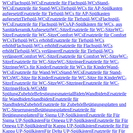
WCs
Flachspül-WCs
Ersatzteile für Flachspül-WCs
Stand-
WCs
Ersatzteile für Stand-WCs
Tiefspül-WCs für AP-Spülkasten
aufgesetzt
Ersatzteile für Tiefspül-WCs für AP-Spülkasten
aufgesetzt
Tiefspül-WCs
Ersatzteile für Tiefspül-WCs
Flachspül-
WCs
Ersatzteile für Flachspül-WCs
AP-Spülkästen für WCs, aus
Sanitärkeramik
Aufgesetzt
WC-Sitze
Ersatzteile für WC-Sitze
WC-
Sitze
Ersatzteile für WC-Sitze
Comfort WCs
Ersatzteile für Comfort
WCs
Tiefspül-WCs erhöht
Ersatzteile für Tiefspül-WCs
erhöht
Flachspül-WCs erhöht
Ersatzteile für Flachspül-WCs
erhöht
Tiefspül-WCs verlängert
Ersatzteile für Tiefspül-WCs
verlängert
Comfort WC-Sitze
Ersatzteile für Comfort WC-Sitze
WC-
Sitze
Ersatzteile für WC-Sitze
WC-Sitzringe
Ersatzteile für WC-
Sitzringe
WCs für Kinder
Ersatzteile für WCs für Kinder
Wand-
WCs
Ersatzteile für Wand-WCs
Stand-WCs
Ersatzteile für Stand-
WCs
WC-Sitze für Kinder
Ersatzteile für WC-Sitze für Kinder
WC-
Sitze
Ersatzteile für WC-Sitze
WC-Sitzringe
Ersatzteile für WC-
Sitzringe
Hock-WCs
Mit
Spülung
Zubehör
Befestigungsmaterial
Bidets
Wandbidets
Ersatzteile
für Wandbidets
Standbidets
Ersatzteile für
Standbidets
Zubehör
Ersatzteile für Zubehör
Betätigungsplatten und
WC-Steuerungen
Betätigungsplatten
Ersatzteile für
Betätigungsplatten
Für Sigma UP-Spülkästen
Ersatzteile für Für
Sigma UP-Spülkästen
Für Omega UP-Spülkästen
Ersatzteile für Für
Omega UP-Spülkästen
Für Kappa UP-Spülkästen
Ersatzteile für Für
Kappa UP-Spülkästen
Für Delta UP-Spülkästen
Ersatzteile für Für