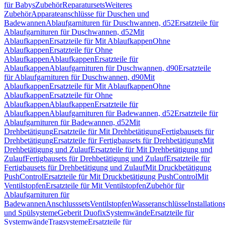
für Babys
Zubehör
Reparatursets
Weiteres
Zubehör
Apparateanschlüsse für Duschen und
Badewannen
Ablaufgarnituren für Duschwannen, d52
Ersatzteile für
Ablaufgarnituren für Duschwannen, d52
Mit
Ablaufkappen
Ersatzteile für Mit Ablaufkappen
Ohne
Ablaufkappen
Ersatzteile für Ohne
Ablaufkappen
Ablaufkappen
Ersatzteile für
Ablaufkappen
Ablaufgarnituren für Duschwannen, d90
Ersatzteile
für Ablaufgarnituren für Duschwannen, d90
Mit
Ablaufkappen
Ersatzteile für Mit Ablaufkappen
Ohne
Ablaufkappen
Ersatzteile für Ohne
Ablaufkappen
Ablaufkappen
Ersatzteile für
Ablaufkappen
Ablaufgarnituren für Badewannen, d52
Ersatzteile für
Ablaufgarnituren für Badewannen, d52
Mit
Drehbetätigung
Ersatzteile für Mit Drehbetätigung
Fertigbausets für
Drehbetätigung
Ersatzteile für Fertigbausets für Drehbetätigung
Mit
Drehbetätigung und Zulauf
Ersatzteile für Mit Drehbetätigung und
Zulauf
Fertigbausets für Drehbetätigung und Zulauf
Ersatzteile für
Fertigbausets für Drehbetätigung und Zulauf
Mit Druckbetätigung
PushControl
Ersatzteile für Mit Druckbetätigung PushControl
Mit
Ventilstopfen
Ersatzteile für Mit Ventilstopfen
Zubehör für
Ablaufgarnituren für
Badewannen
Anschlusssets
Ventilstopfen
Wasseranschlüsse
Installation
und Spülsysteme
Geberit Duofix
Systemwände
Ersatzteile für
Systemwände
Tragsysteme
Ersatzteile für