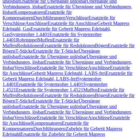
unlösbar
Ersatzteile für Übergänge unlösbar
Übergänge und
Verbindungen, lösbar
Ersatzteile für Übergänge und Verbindungen,
lösbar
Kompensatoren
Ersatzteile für
Kompensatoren
Durchführungen
Verschlüsse
Ersatzteile für
Verschlüsse
Anschlüsse
Ersatzteile für Anschlüsse
Geberit Mapress
Edelstahl, Gas
Ersatzteile für Geberit Mapress Edelstahl,
Gas
Systemrohre 1.4401
Ersatzteile für Systemrohre
1.4401
Rohrnippel
Muffen
Ersatzteile für
Muffen
Reduktionen
Ersatzteile für Reduktionen
Bögen
Ersatzteile für
Bögen
T-Stücke
Ersatzteile für T-Stücke
Übergänge
unlösbar
Ersatzteile für Übergänge unlösbar
Übergänge und
Verbindungen, lösbar
Ersatzteile für Übergänge und Verbindungen,
lösbar
Verschlüsse
Ersatzteile für Verschlüsse
Anschlüsse
Ersatzteile
für Anschlüsse
Geberit Mapress Edelstahl, LABS-frei
Ersatzteile für
Geberit Mapress Edelstahl, LABS-frei
Systemrohre
1.4401
Ersatzteile für Systemrohre 1.4401
Systemrohre
1.4521
Ersatzteile für Systemrohre 1.4521
Muffen
Ersatzteile für
Muffen
Reduktionen
Ersatzteile für Reduktionen
Bögen
Ersatzteile für
Bögen
T-Stücke
Ersatzteile für T-Stücke
Übergänge
unlösbar
Ersatzteile für Übergänge unlösbar
Übergänge und
Verbindungen, lösbar
Ersatzteile für Übergänge und Verbindungen,
lösbar
Verschlüsse
Ersatzteile für Verschlüsse
Anschlüsse
Ersatzteile
für Anschlüsse
Kompensatoren
Ersatzteile für
Kompensatoren
Durchführungen
Zubehör für Geberit Mapress
Edelstahl
Ersatzteile für Zubehör für Geberit Mapress