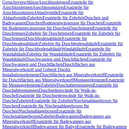
Geruchsverschlüsse
Anschlussbögen
Ersatzteile für
Anschlussbögen
Anschlussstutzen
Ersatzteile für
Anschlussstutzen
Ablaufventile
Ersatzteile für
Ablaufventile
Zubehör
Ersatzteile für Zubehör
Duschen und
Badewannen
Duschen
Bodenentwässerung für Duschen
Ersatzteile
für Bodenentwässerung für Duschen
Duschrinnen
Ersatzteile für
Duschrinnen
Zubehör für Duschrinnen
Ersatzteile für Zubehör für
Duschrinnen
Duschbodenabläufe
Ersatzteile für
Duschbodenabläufe
Zubehör für Duschbodenabläufe
Ersatzteile für
Zubehör für Duschbodenabläufe
Wandabläufe
Ersatzteile für
Wandabläufe
Zubehör für Wandabläufe
Ersatzteile für Zubehör für
Wandabläufe
Duschwannen und Duschflächen
Ersatzteile für
Duschwannen und Duschflächen
Duschflächen aus
Mineralwerkstoff und Geberit Duofix
Installationselemente
Duschflächen aus Mineralwerkstoff
Ersatzteile
für Duschflächen aus Mineralwerkstoff
Montageelemente
Ersatzteile
für Montageelemente
Zubehör
Duschabtrennungen
Ersatzteile für
Duschabtrennungen
Duschseitenwände für Walk-in-
Dusche
Ersatzteile für Duschseitenwände für Walk-in-
Dusche
Zubehör
Ersatzteile für Zubehör
Nischenablageboxen für
Duschen
Ersatzteile für Nischenablageboxen für
Duschen
Nischenablageboxen
Ersatzteile für
Nischenablageboxen
Zubehör
Badewannen
Badewannen aus
Mineralwerkstoff
Ersatzteile für Badewannen aus
Mineralwerkstoff
Badewannen für Babys
Ersatzteile für Badewannen