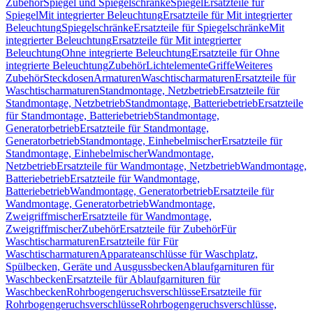
Zubehör
Spiegel und Spiegelschränke
Spiegel
Ersatzteile für
Spiegel
Mit integrierter Beleuchtung
Ersatzteile für Mit integrierter
Beleuchtung
Spiegelschränke
Ersatzteile für Spiegelschränke
Mit
integrierter Beleuchtung
Ersatzteile für Mit integrierter
Beleuchtung
Ohne integrierte Beleuchtung
Ersatzteile für Ohne
integrierte Beleuchtung
Zubehör
Lichtelemente
Griffe
Weiteres
Zubehör
Steckdosen
Armaturen
Waschtischarmaturen
Ersatzteile für
Waschtischarmaturen
Standmontage, Netzbetrieb
Ersatzteile für
Standmontage, Netzbetrieb
Standmontage, Batteriebetrieb
Ersatzteile
für Standmontage, Batteriebetrieb
Standmontage,
Generatorbetrieb
Ersatzteile für Standmontage,
Generatorbetrieb
Standmontage, Einhebelmischer
Ersatzteile für
Standmontage, Einhebelmischer
Wandmontage,
Netzbetrieb
Ersatzteile für Wandmontage, Netzbetrieb
Wandmontage,
Batteriebetrieb
Ersatzteile für Wandmontage,
Batteriebetrieb
Wandmontage, Generatorbetrieb
Ersatzteile für
Wandmontage, Generatorbetrieb
Wandmontage,
Zweigriffmischer
Ersatzteile für Wandmontage,
Zweigriffmischer
Zubehör
Ersatzteile für Zubehör
Für
Waschtischarmaturen
Ersatzteile für Für
Waschtischarmaturen
Apparateanschlüsse für Waschplatz,
Spülbecken, Geräte und Ausgussbecken
Ablaufgarnituren für
Waschbecken
Ersatzteile für Ablaufgarnituren für
Waschbecken
Rohrbogengeruchsverschlüsse
Ersatzteile für
Rohrbogengeruchsverschlüsse
Rohrbogengeruchsverschlüsse,