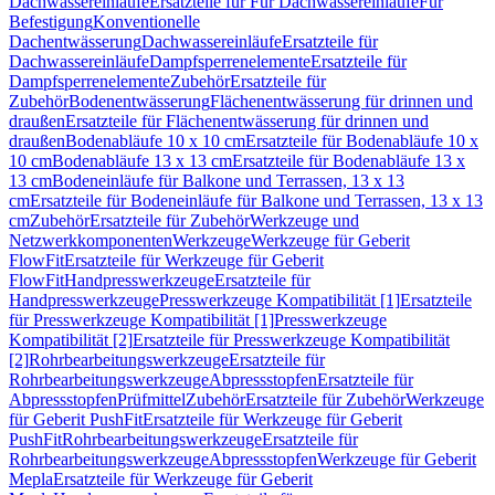
Dachwassereinläufe
Ersatzteile für Für Dachwassereinläufe
Für
Befestigung
Konventionelle
Dachentwässerung
Dachwassereinläufe
Ersatzteile für
Dachwassereinläufe
Dampfsperrenelemente
Ersatzteile für
Dampfsperrenelemente
Zubehör
Ersatzteile für
Zubehör
Bodenentwässerung
Flächenentwässerung für drinnen und
draußen
Ersatzteile für Flächenentwässerung für drinnen und
draußen
Bodenabläufe 10 x 10 cm
Ersatzteile für Bodenabläufe 10 x
10 cm
Bodenabläufe 13 x 13 cm
Ersatzteile für Bodenabläufe 13 x
13 cm
Bodeneinläufe für Balkone und Terrassen, 13 x 13
cm
Ersatzteile für Bodeneinläufe für Balkone und Terrassen, 13 x 13
cm
Zubehör
Ersatzteile für Zubehör
Werkzeuge und
Netzwerkkomponenten
Werkzeuge
Werkzeuge für Geberit
FlowFit
Ersatzteile für Werkzeuge für Geberit
FlowFit
Handpresswerkzeuge
Ersatzteile für
Handpresswerkzeuge
Presswerkzeuge Kompatibilität [1]
Ersatzteile
für Presswerkzeuge Kompatibilität [1]
Presswerkzeuge
Kompatibilität [2]
Ersatzteile für Presswerkzeuge Kompatibilität
[2]
Rohrbearbeitungswerkzeuge
Ersatzteile für
Rohrbearbeitungswerkzeuge
Abpressstopfen
Ersatzteile für
Abpressstopfen
Prüfmittel
Zubehör
Ersatzteile für Zubehör
Werkzeuge
für Geberit PushFit
Ersatzteile für Werkzeuge für Geberit
PushFit
Rohrbearbeitungswerkzeuge
Ersatzteile für
Rohrbearbeitungswerkzeuge
Abpressstopfen
Werkzeuge für Geberit
Mepla
Ersatzteile für Werkzeuge für Geberit