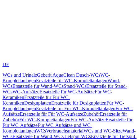
DE
WCs und Urinale
Geberit AquaClean Dusch-WCs
WC-
Komplettanlagen
Ersatzteile für WC-Komplettanlagen
Wand-
WCs
Ersatzteile für Wand-WCs
Stand-WCs
Ersatzteile für Stand-
WCs
WC-Aufsätze
Ersatzteile für WC-Aufsätze
Für WC-
Keramiken
Ersatzteile für Für WC-
Keramiken
Designplatten
Ersatzteile für Designplatten
Für WC-
Komplettanlagen
Ersatzteile für Für WC-Komplettanlagen
Für WC-
Aufsätze
Ersatzteile für Für WC-Aufsätze
Zubehör
Ersatzteile für
Zubehör
Für WC-Komplettanlagen
Für WC-Aufsätze
Ersatzteile für
Für WC-Aufsätze
Für WC-Aufsätze und WC-
Komplettanlagen
WCs
Verbrauchsmaterial
WCs und WC-Sitze
Wand-
WCs
Ersatzteile für Wand-WCs
Tiefspül-WCs
Ersatzteile für Tiefspül-