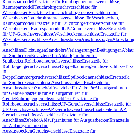
Raumsparmodell
Ersatzteile für Rohrbogengeruchsverschlüsse,
Raumsparmodell
Tauchrohrgeruchsverschlüsse für
Waschbecken
Ersatzteile für Tauchrohrgeruchsverschlüsse für
Waschbecken
Tauchrohrgeruchsverschlüsse für Waschbecken,
Raumsparmodell
Ersatzteile für Tauchrohrgeruchsverschlüsse für
Waschbecken, Raumsparmodell
UP-Geruchsverschlüsse
Ersatzteile
für UP-Geruchsverschlüsse
Waschbeckenanschlüsse
Ersatzteile für
Waschbeckenanschlüsse
Anschlussstutzen
Anschlussbögen
Abdeckung
für
Anschlüsse
Dichtungen
Standrohre
Verlängerungen
Betätigungen
Ablauf
für Spülbecken
Ersatzteile für Ablaufgarnituren für
Spülbecken
Rohrbogengeruchsverschlüsse
Ersatzteile für
Rohrbogengeruchsverschlüsse
Doppelkammergeruchsverschlüsse
Ersa
für
Doppelkammergeruchsverschlüsse
Spülbeckenanschlüsse
Ersatzteile
für Spülbeckenanschlüsse
Anschlussstutzen
Ersatzteile für
Anschlussstutzen
Zubehör
Ersatzteile für Zubehör
Ablaufgarnituren
für Geräte
Ersatzteile für Ablaufgarnituren für
Geräte
Rohrbogengeruchsverschlüsse
Ersatzteile für
Rohrbogengeruchsverschlüsse
UP-Geruchsverschlüsse
Ersatzteile für
UP-Geruchsverschlüsse
AP-Geruchsverschlüsse
Ersatzteile für AP-
Geruchsverschlüsse
Anschlüsse
Ersatzteile für
Anschlüsse
Zubehör
Ablaufgarnituren für Ausgussbecken
Ersatzteile
für Ablaufgarnituren für
Ausgussbecken
Geruchsverschlüsse
Ersatzteile für