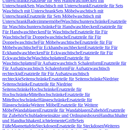
Unterschrank
Ersatzteile für Sets Handwaschbecken mit
Unterschrank
Sets Waschtisch mit Unterschrank
Ersatzteile für Sets
Waschtisch mit Unterschrank
Sets Möbelwaschtisch mit
Unterschrank
Ersatzteile für Sets Möbelwaschtisch mit
Unterschrank
Badezimmermöbel
Waschtischunterschränke
Ersatzteile
für Waschtischunterschränke
Für Handwaschbecken
Ersatzteile für
Für Handwaschbecken
Für Waschtische
Ersatzteile für Für
Waschtische
Für Doppelwaschtische
Ersatzteile für Für
Doppelwaschtische
Für Möbelwaschtische
Ersatzteile für Für
Möbelwaschtische
Für Eckhandwaschbecken
Ersatzteile für Für
Eckhandwaschbecken
Für Eckwaschtische
Ersatzteile für Für
Eckwaschtische
Waschtischplatten
Ersatzteile für
Waschtischplatten
Für Aufsatzwaschtisch Schalenform
Ersatzteile für
Für Aufsatzwaschtisch Schalenform
Für Aufsatzwaschtisch
rechteckig
Ersatzteile für Für Aufsatzwaschtisch
rechteckig
Seitenschränke
Ersatzteile für Seitenschränke
Niedrige
Seitenschränke
Ersatzteile für Niedrige
Seitenschränke
Hochschränke
Ersatzteile für
Hochschränke
Mittelhochschränke
Ersatzteile für
Mittelhochschränke
Hängeschränke
Ersatzteile für
Hängeschränke
Weitere Möbel
Ersatzteile für Weitere
Möbel
Wandablagen
Ersatzteile für Wandablagen
Zubehör
Ersatzteile
für Zubehör
Schubladeneinsätze und Ordnungsboxen
Handtuchhalter
und Handtuchhaken
Lichtelemente
Griffe
Sets
Füße
Magnettafeln
Steckdosen
Ersatzteile für Steckdosen
Weiteres