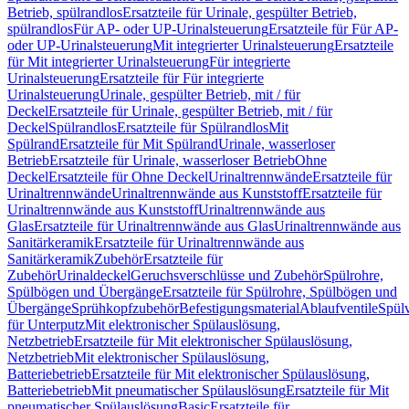
Betrieb, spülrandlos
Ersatzteile für Urinale, gespülter Betrieb,
spülrandlos
Für AP- oder UP-Urinalsteuerung
Ersatzteile für Für AP-
oder UP-Urinalsteuerung
Mit integrierter Urinalsteuerung
Ersatzteile
für Mit integrierter Urinalsteuerung
Für integrierte
Urinalsteuerung
Ersatzteile für Für integrierte
Urinalsteuerung
Urinale, gespülter Betrieb, mit / für
Deckel
Ersatzteile für Urinale, gespülter Betrieb, mit / für
Deckel
Spülrandlos
Ersatzteile für Spülrandlos
Mit
Spülrand
Ersatzteile für Mit Spülrand
Urinale, wasserloser
Betrieb
Ersatzteile für Urinale, wasserloser Betrieb
Ohne
Deckel
Ersatzteile für Ohne Deckel
Urinaltrennwände
Ersatzteile für
Urinaltrennwände
Urinaltrennwände aus Kunststoff
Ersatzteile für
Urinaltrennwände aus Kunststoff
Urinaltrennwände aus
Glas
Ersatzteile für Urinaltrennwände aus Glas
Urinaltrennwände aus
Sanitärkeramik
Ersatzteile für Urinaltrennwände aus
Sanitärkeramik
Zubehör
Ersatzteile für
Zubehör
Urinaldeckel
Geruchsverschlüsse und Zubehör
Spülrohre,
Spülbögen und Übergänge
Ersatzteile für Spülrohre, Spülbögen und
Übergänge
Sprühkopfzubehör
Befestigungsmaterial
Ablaufventile
Spülv
für Unterputz
Mit elektronischer Spülauslösung,
Netzbetrieb
Ersatzteile für Mit elektronischer Spülauslösung,
Netzbetrieb
Mit elektronischer Spülauslösung,
Batteriebetrieb
Ersatzteile für Mit elektronischer Spülauslösung,
Batteriebetrieb
Mit pneumatischer Spülauslösung
Ersatzteile für Mit
pneumatischer Spülauslösung
Basic
Ersatzteile für