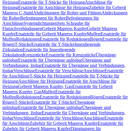
Heizung
Ersatzteile für T-Stücke für Heizung
Anschlüsse für
Heizung
Ersatzteile für Anschlüsse für Heizung
Zubehör für Geberit
Mapress C-Stahl
Abdichtungen für Rohre und Fittings
Abdeckungen
für Rohre
Befestigungen für Rohre
Befestigungen für
Anschlüsse
Systemdichtungen
Sets Schraube für
Flanschverbindungen
Geberit Mapress Kupfer
Geberit Mapress
Kupfer
Ersatzteile für Geberit Mapress Kupfer
Muffen
Ersatzteile für
Muffen
Reduktionen
Ersatzteile für Reduktionen
Bögen
Ersatzteile für
Bögen
T-Stücke
Ersatzteile für T-Stücke
Innenliegende
Zirkulation
Ersatzteile für Innenliegende
Zirkulation
Kreuzstücke
Ersatzteile für Kreuzstücke
Übergänge
unlösbar
Ersatzteile für Übergänge unlösbar
Übergänge und
Verbindungen, lösbar
Ersatzteile für Übergänge und Verbindungen,
lösbar
Verschlüsse
Ersatzteile für Verschlüsse
Anschlüsse
Ersatzteile
für Anschlüsse
T-Stücke für Heizung
Ersatzteile für T-Stücke für
Heizung
Anschlüsse für Heizung
Ersatzteile für Anschlüsse für
Heizung
Geberit Mapress Kupfer, Gas
Ersatzteile für Geberit
Mapress Kupfer, Gas
Muffen
Ersatzteile für
Muffen
Reduktionen
Ersatzteile für Reduktionen
Bögen
Ersatzteile für
Bögen
T-Stücke
Ersatzteile für T-Stücke
Übergänge
unlösbar
Ersatzteile für Übergänge unlösbar
Übergänge und
Verbindungen, lösbar
Ersatzteile für Übergänge und Verbindungen,
lösbar
Verschlüsse
Ersatzteile für Verschlüsse
Anschlüsse
Ersatzteile
für Anschlüsse
Zubehör für Geberit Mapress Kupfer
Ersatzteile für
Zubehör für Geberit Mapress Kupfer
Dämmungen für