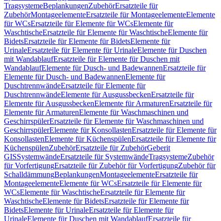
Tragsysteme
Beplankungen
Zubehör
Ersatzteile für
Zubehör
Montageelemente
Ersatzteile für Montageelemente
Elemente
für WCs
Ersatzteile für Elemente für WCs
Elemente für
Waschtische
Ersatzteile für Elemente für Waschtische
Elemente für
Bidets
Ersatzteile für Elemente für Bidets
Elemente für
Urinale
Ersatzteile für Elemente für Urinale
Elemente für Duschen
mit Wandablauf
Ersatzteile für Elemente für Duschen mit
Wandablauf
Elemente für Dusch- und Badewannen
Ersatzteile für
Elemente für Dusch- und Badewannen
Elemente für
Duschtrennwände
Ersatzteile für Elemente für
Duschtrennwände
Elemente für Ausgussbecken
Ersatzteile für
Elemente für Ausgussbecken
Elemente für Armaturen
Ersatzteile für
Elemente für Armaturen
Elemente für Waschmaschinen und
Geschirrspüler
Ersatzteile für Elemente für Waschmaschinen und
Geschirrspüler
Elemente für Konsollasten
Ersatzteile für Elemente für
Konsollasten
Elemente für Küchenspülen
Ersatzteile für Elemente für
Küchenspülen
Zubehör
Ersatzteile für Zubehör
Geberit
GIS
Systemwände
Ersatzteile für Systemwände
Tragsysteme
Zubehör
für Vorfertigung
Ersatzteile für Zubehör für Vorfertigung
Zubehör für
Schalldämmung
Beplankungen
Montageelemente
Ersatzteile für
Montageelemente
Elemente für WCs
Ersatzteile für Elemente für
WCs
Elemente für Waschtische
Ersatzteile für Elemente für
Waschtische
Elemente für Bidets
Ersatzteile für Elemente für
Bidets
Elemente für Urinale
Ersatzteile für Elemente für
Urinale
Elemente für Duschen mit Wandablauf
Ersatzteile für