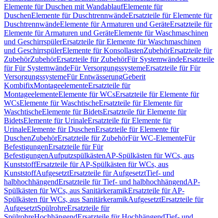
Elemente für Duschen mit Wandablauf
Elemente für
Duschen
Elemente für Duschtrennwände
Ersatzteile für Elemente für
Duschtrennwände
Elemente für Armaturen und Geräte
Ersatzteile für
Elemente für Armaturen und Geräte
Elemente für Waschmaschinen
und Geschirrspüler
Ersatzteile für Elemente für Waschmaschinen
und Geschirrspüler
Elemente für Konsollasten
Zubehör
Ersatzteile für
Zubehör
Zubehör
Ersatzteile für Zubehör
Für Systemwände
Ersatzteile
für Für Systemwände
Für Versorgungssysteme
Ersatzteile für Für
Versorgungssysteme
Für Entwässerung
Geberit
Kombifix
Montageelemente
Ersatzteile für
Montageelemente
Elemente für WCs
Ersatzteile für Elemente für
WCs
Elemente für Waschtische
Ersatzteile für Elemente für
Waschtische
Elemente für Bidets
Ersatzteile für Elemente für
Bidets
Elemente für Urinale
Ersatzteile für Elemente für
Urinale
Elemente für Duschen
Ersatzteile für Elemente für
Duschen
Zubehör
Ersatzteile für Zubehör
Für WC-Elemente
Für
Befestigungen
Ersatzteile für Für
Befestigungen
Aufputzspülkästen
AP-Spülkästen für WCs, aus
Kunststoff
Ersatzteile für AP-Spülkästen für WCs, aus
Kunststoff
Aufgesetzt
Ersatzteile für Aufgesetzt
Tief- und
halbhochhängend
Ersatzteile für Tief- und halbhochhängend
AP-
Spülkästen für WCs, aus Sanitärkeramik
Ersatzteile für AP-
Spülkästen für WCs, aus Sanitärkeramik
Aufgesetzt
Ersatzteile für
Aufgesetzt
Spülrohre
Ersatzteile für
Spülrohre
Hochhängend
Ersatzteile für Hochhängend
Tief- und