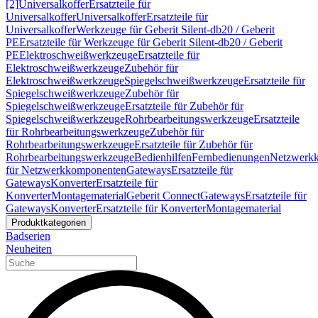
[2]
Universalkoffer
Ersatzteile für
Universalkoffer
Universalkoffer
Ersatzteile für
Universalkoffer
Werkzeuge für Geberit Silent-db20 / Geberit
PE
Ersatzteile für Werkzeuge für Geberit Silent-db20 / Geberit
PE
Elektroschweißwerkzeuge
Ersatzteile für
Elektroschweißwerkzeuge
Zubehör für
Elektroschweißwerkzeuge
Spiegelschweißwerkzeuge
Ersatzteile für
Spiegelschweißwerkzeuge
Zubehör für
Spiegelschweißwerkzeuge
Ersatzteile für Zubehör für
Spiegelschweißwerkzeuge
Rohrbearbeitungswerkzeuge
Ersatzteile
für Rohrbearbeitungswerkzeuge
Zubehör für
Rohrbearbeitungswerkzeuge
Ersatzteile für Zubehör für
Rohrbearbeitungswerkzeuge
Bedienhilfen
Fernbedienungen
Netzwerk
für Netzwerkkomponenten
Gateways
Ersatzteile für
Gateways
Konverter
Ersatzteile für
Konverter
Montagematerial
Geberit Connect
Gateways
Ersatzteile für
Gateways
Konverter
Ersatzteile für Konverter
Montagematerial
Produktkategorien
Badserien
Neuheiten