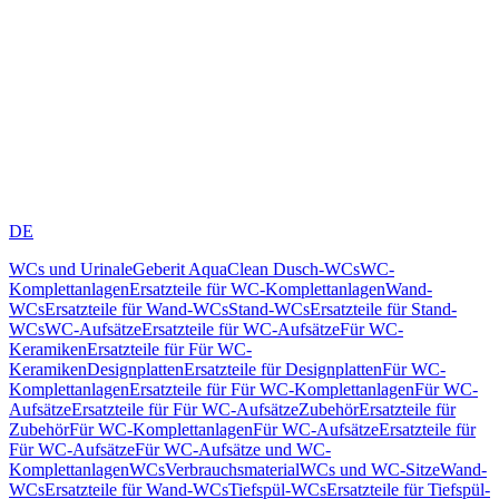
DE
WCs und Urinale
Geberit AquaClean Dusch-WCs
WC-
Komplettanlagen
Ersatzteile für WC-Komplettanlagen
Wand-
WCs
Ersatzteile für Wand-WCs
Stand-WCs
Ersatzteile für Stand-
WCs
WC-Aufsätze
Ersatzteile für WC-Aufsätze
Für WC-
Keramiken
Ersatzteile für Für WC-
Keramiken
Designplatten
Ersatzteile für Designplatten
Für WC-
Komplettanlagen
Ersatzteile für Für WC-Komplettanlagen
Für WC-
Aufsätze
Ersatzteile für Für WC-Aufsätze
Zubehör
Ersatzteile für
Zubehör
Für WC-Komplettanlagen
Für WC-Aufsätze
Ersatzteile für
Für WC-Aufsätze
Für WC-Aufsätze und WC-
Komplettanlagen
WCs
Verbrauchsmaterial
WCs und WC-Sitze
Wand-
WCs
Ersatzteile für Wand-WCs
Tiefspül-WCs
Ersatzteile für Tiefspül-