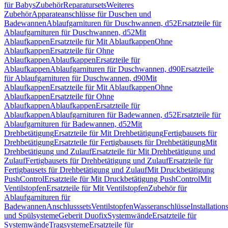
für Babys
Zubehör
Reparatursets
Weiteres
Zubehör
Apparateanschlüsse für Duschen und
Badewannen
Ablaufgarnituren für Duschwannen, d52
Ersatzteile für
Ablaufgarnituren für Duschwannen, d52
Mit
Ablaufkappen
Ersatzteile für Mit Ablaufkappen
Ohne
Ablaufkappen
Ersatzteile für Ohne
Ablaufkappen
Ablaufkappen
Ersatzteile für
Ablaufkappen
Ablaufgarnituren für Duschwannen, d90
Ersatzteile
für Ablaufgarnituren für Duschwannen, d90
Mit
Ablaufkappen
Ersatzteile für Mit Ablaufkappen
Ohne
Ablaufkappen
Ersatzteile für Ohne
Ablaufkappen
Ablaufkappen
Ersatzteile für
Ablaufkappen
Ablaufgarnituren für Badewannen, d52
Ersatzteile für
Ablaufgarnituren für Badewannen, d52
Mit
Drehbetätigung
Ersatzteile für Mit Drehbetätigung
Fertigbausets für
Drehbetätigung
Ersatzteile für Fertigbausets für Drehbetätigung
Mit
Drehbetätigung und Zulauf
Ersatzteile für Mit Drehbetätigung und
Zulauf
Fertigbausets für Drehbetätigung und Zulauf
Ersatzteile für
Fertigbausets für Drehbetätigung und Zulauf
Mit Druckbetätigung
PushControl
Ersatzteile für Mit Druckbetätigung PushControl
Mit
Ventilstopfen
Ersatzteile für Mit Ventilstopfen
Zubehör für
Ablaufgarnituren für
Badewannen
Anschlusssets
Ventilstopfen
Wasseranschlüsse
Installation
und Spülsysteme
Geberit Duofix
Systemwände
Ersatzteile für
Systemwände
Tragsysteme
Ersatzteile für