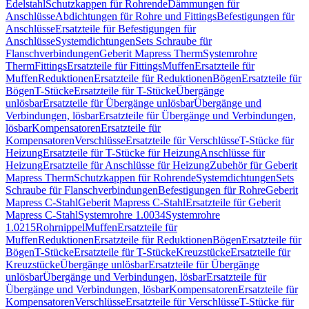
Edelstahl
Schutzkappen für Rohrende
Dämmungen für
Anschlüsse
Abdichtungen für Rohre und Fittings
Befestigungen für
Anschlüsse
Ersatzteile für Befestigungen für
Anschlüsse
Systemdichtungen
Sets Schraube für
Flanschverbindungen
Geberit Mapress Therm
Systemrohre
Therm
Fittings
Ersatzteile für Fittings
Muffen
Ersatzteile für
Muffen
Reduktionen
Ersatzteile für Reduktionen
Bögen
Ersatzteile für
Bögen
T-Stücke
Ersatzteile für T-Stücke
Übergänge
unlösbar
Ersatzteile für Übergänge unlösbar
Übergänge und
Verbindungen, lösbar
Ersatzteile für Übergänge und Verbindungen,
lösbar
Kompensatoren
Ersatzteile für
Kompensatoren
Verschlüsse
Ersatzteile für Verschlüsse
T-Stücke für
Heizung
Ersatzteile für T-Stücke für Heizung
Anschlüsse für
Heizung
Ersatzteile für Anschlüsse für Heizung
Zubehör für Geberit
Mapress Therm
Schutzkappen für Rohrende
Systemdichtungen
Sets
Schraube für Flanschverbindungen
Befestigungen für Rohre
Geberit
Mapress C-Stahl
Geberit Mapress C-Stahl
Ersatzteile für Geberit
Mapress C-Stahl
Systemrohre 1.0034
Systemrohre
1.0215
Rohrnippel
Muffen
Ersatzteile für
Muffen
Reduktionen
Ersatzteile für Reduktionen
Bögen
Ersatzteile für
Bögen
T-Stücke
Ersatzteile für T-Stücke
Kreuzstücke
Ersatzteile für
Kreuzstücke
Übergänge unlösbar
Ersatzteile für Übergänge
unlösbar
Übergänge und Verbindungen, lösbar
Ersatzteile für
Übergänge und Verbindungen, lösbar
Kompensatoren
Ersatzteile für
Kompensatoren
Verschlüsse
Ersatzteile für Verschlüsse
T-Stücke für