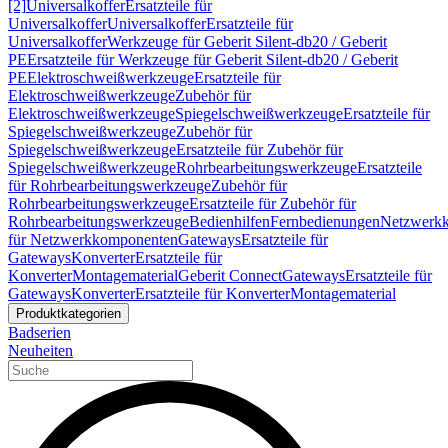
[2]
Universalkoffer
Ersatzteile für
Universalkoffer
Universalkoffer
Ersatzteile für
Universalkoffer
Werkzeuge für Geberit Silent-db20 / Geberit
PE
Ersatzteile für Werkzeuge für Geberit Silent-db20 / Geberit
PE
Elektroschweißwerkzeuge
Ersatzteile für
Elektroschweißwerkzeuge
Zubehör für
Elektroschweißwerkzeuge
Spiegelschweißwerkzeuge
Ersatzteile für
Spiegelschweißwerkzeuge
Zubehör für
Spiegelschweißwerkzeuge
Ersatzteile für Zubehör für
Spiegelschweißwerkzeuge
Rohrbearbeitungswerkzeuge
Ersatzteile
für Rohrbearbeitungswerkzeuge
Zubehör für
Rohrbearbeitungswerkzeuge
Ersatzteile für Zubehör für
Rohrbearbeitungswerkzeuge
Bedienhilfen
Fernbedienungen
Netzwerk
für Netzwerkkomponenten
Gateways
Ersatzteile für
Gateways
Konverter
Ersatzteile für
Konverter
Montagematerial
Geberit Connect
Gateways
Ersatzteile für
Gateways
Konverter
Ersatzteile für Konverter
Montagematerial
Produktkategorien
Badserien
Neuheiten