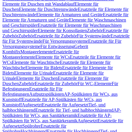
Elemente für Duschen mit Wandablauf
Elemente für
Duschen
Elemente für Duschtrennwände
Ersatzteile für Elemente für
Duschtrennwände
Elemente für Armaturen und Geräte
Ersatzteile für
Elemente für Armaturen und Geräte
Elemente für Waschmaschinen
und Geschirrspüler
Ersatzteile für Elemente für Waschmaschinen
und Geschirrspüler
Elemente für Konsollasten
Zubehör
Ersatzteile für
Zubehör
Zubehör
Ersatzteile für Zubehör
Für Systemwände
Ersatzteile
für Für Systemwände
Für Versorgungssysteme
Ersatzteile für Für
Versorgungssysteme
Für Entwässerung
Geberit
Kombifix
Montageelemente
Ersatzteile für
Montageelemente
Elemente für WCs
Ersatzteile für Elemente für
WCs
Elemente für Waschtische
Ersatzteile für Elemente für
Waschtische
Elemente für Bidets
Ersatzteile für Elemente für
Bidets
Elemente für Urinale
Ersatzteile für Elemente für
Urinale
Elemente für Duschen
Ersatzteile für Elemente für
Duschen
Zubehör
Ersatzteile für Zubehör
Für WC-Elemente
Für
Befestigungen
Ersatzteile für Für
Befestigungen
Aufputzspülkästen
AP-Spülkästen für WCs, aus
Kunststoff
Ersatzteile für AP-Spülkästen für WCs, aus
Kunststoff
Aufgesetzt
Ersatzteile für Aufgesetzt
Tief- und
halbhochhängend
Ersatzteile für Tief- und halbhochhängend
AP-
Spülkästen für WCs, aus Sanitärkeramik
Ersatzteile für AP-
Spülkästen für WCs, aus Sanitärkeramik
Aufgesetzt
Ersatzteile für
Aufgesetzt
Spülrohre
Ersatzteile für
Spülrohre
Hochhängend
Ersatzteile für Hochhängend
Tief- und