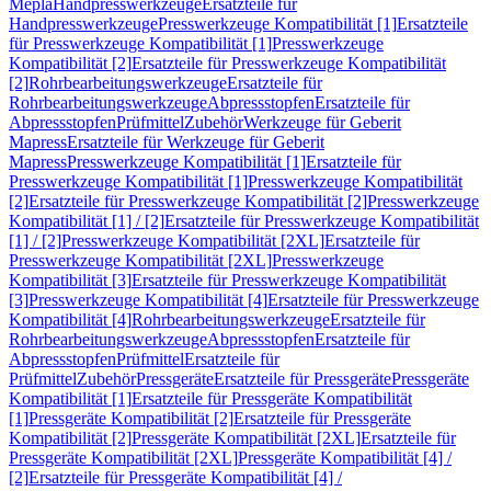
Mepla
Handpresswerkzeuge
Ersatzteile für
Handpresswerkzeuge
Presswerkzeuge Kompatibilität [1]
Ersatzteile
für Presswerkzeuge Kompatibilität [1]
Presswerkzeuge
Kompatibilität [2]
Ersatzteile für Presswerkzeuge Kompatibilität
[2]
Rohrbearbeitungswerkzeuge
Ersatzteile für
Rohrbearbeitungswerkzeuge
Abpressstopfen
Ersatzteile für
Abpressstopfen
Prüfmittel
Zubehör
Werkzeuge für Geberit
Mapress
Ersatzteile für Werkzeuge für Geberit
Mapress
Presswerkzeuge Kompatibilität [1]
Ersatzteile für
Presswerkzeuge Kompatibilität [1]
Presswerkzeuge Kompatibilität
[2]
Ersatzteile für Presswerkzeuge Kompatibilität [2]
Presswerkzeuge
Kompatibilität [1] / [2]
Ersatzteile für Presswerkzeuge Kompatibilität
[1] / [2]
Presswerkzeuge Kompatibilität [2XL]
Ersatzteile für
Presswerkzeuge Kompatibilität [2XL]
Presswerkzeuge
Kompatibilität [3]
Ersatzteile für Presswerkzeuge Kompatibilität
[3]
Presswerkzeuge Kompatibilität [4]
Ersatzteile für Presswerkzeuge
Kompatibilität [4]
Rohrbearbeitungswerkzeuge
Ersatzteile für
Rohrbearbeitungswerkzeuge
Abpressstopfen
Ersatzteile für
Abpressstopfen
Prüfmittel
Ersatzteile für
Prüfmittel
Zubehör
Pressgeräte
Ersatzteile für Pressgeräte
Pressgeräte
Kompatibilität [1]
Ersatzteile für Pressgeräte Kompatibilität
[1]
Pressgeräte Kompatibilität [2]
Ersatzteile für Pressgeräte
Kompatibilität [2]
Pressgeräte Kompatibilität [2XL]
Ersatzteile für
Pressgeräte Kompatibilität [2XL]
Pressgeräte Kompatibilität [4] /
[2]
Ersatzteile für Pressgeräte Kompatibilität [4] /