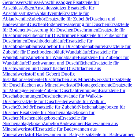
Geruchsverschlüsse
Anschlussbögen
Ersatzteile für
Anschlussbögen
Anschlussstutzen
Ersatzteile für
Anschlussstutzen
Ablaufventile
Ersatzteile für
Ablaufventile
Zubehör
Ersatzteile für Zubehör
Duschen und
Badewannen
Duschen
Bodenentwässerung für Duschen
Ersatzteile
für Bodenentwässerung für Duschen
Duschrinnen
Ersatzteile für
Duschrinnen
Zubehör für Duschrinnen
Ersatzteile für Zubehör für
Duschrinnen
Duschbodenabläufe
Ersatzteile für
Duschbodenabläufe
Zubehör für Duschbodenabläufe
Ersatzteile für
Zubehör für Duschbodenabläufe
Wandabläufe
Ersatzteile für
Wandabläufe
Zubehör für Wandabläufe
Ersatzteile für Zubehör für
Wandabläufe
Duschwannen und Duschflächen
Ersatzteile für
Duschwannen und Duschflächen
Duschflächen aus
Mineralwerkstoff und Geberit Duofix
Installationselemente
Duschflächen aus Mineralwerkstoff
Ersatzteile
für Duschflächen aus Mineralwerkstoff
Montageelemente
Ersatzteile
für Montageelemente
Zubehör
Duschabtrennungen
Ersatzteile für
Duschabtrennungen
Duschseitenwände für Walk-in-
Dusche
Ersatzteile für Duschseitenwände für Walk-in-
Dusche
Zubehör
Ersatzteile für Zubehör
Nischenablageboxen für
Duschen
Ersatzteile für Nischenablageboxen für
Duschen
Nischenablageboxen
Ersatzteile für
Nischenablageboxen
Zubehör
Badewannen
Badewannen aus
Mineralwerkstoff
Ersatzteile für Badewannen aus
Mineralwerkstoff
Badewannen für Babys
Ersatzteile für Badewannen