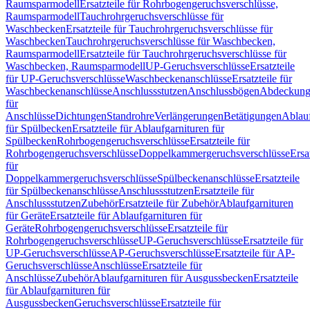
Raumsparmodell
Ersatzteile für Rohrbogengeruchsverschlüsse,
Raumsparmodell
Tauchrohrgeruchsverschlüsse für
Waschbecken
Ersatzteile für Tauchrohrgeruchsverschlüsse für
Waschbecken
Tauchrohrgeruchsverschlüsse für Waschbecken,
Raumsparmodell
Ersatzteile für Tauchrohrgeruchsverschlüsse für
Waschbecken, Raumsparmodell
UP-Geruchsverschlüsse
Ersatzteile
für UP-Geruchsverschlüsse
Waschbeckenanschlüsse
Ersatzteile für
Waschbeckenanschlüsse
Anschlussstutzen
Anschlussbögen
Abdeckung
für
Anschlüsse
Dichtungen
Standrohre
Verlängerungen
Betätigungen
Ablauf
für Spülbecken
Ersatzteile für Ablaufgarnituren für
Spülbecken
Rohrbogengeruchsverschlüsse
Ersatzteile für
Rohrbogengeruchsverschlüsse
Doppelkammergeruchsverschlüsse
Ersa
für
Doppelkammergeruchsverschlüsse
Spülbeckenanschlüsse
Ersatzteile
für Spülbeckenanschlüsse
Anschlussstutzen
Ersatzteile für
Anschlussstutzen
Zubehör
Ersatzteile für Zubehör
Ablaufgarnituren
für Geräte
Ersatzteile für Ablaufgarnituren für
Geräte
Rohrbogengeruchsverschlüsse
Ersatzteile für
Rohrbogengeruchsverschlüsse
UP-Geruchsverschlüsse
Ersatzteile für
UP-Geruchsverschlüsse
AP-Geruchsverschlüsse
Ersatzteile für AP-
Geruchsverschlüsse
Anschlüsse
Ersatzteile für
Anschlüsse
Zubehör
Ablaufgarnituren für Ausgussbecken
Ersatzteile
für Ablaufgarnituren für
Ausgussbecken
Geruchsverschlüsse
Ersatzteile für