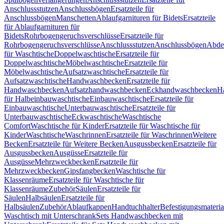
Anschlussstutzen
Anschlussbögen
Ersatzteile für
Anschlussbögen
Manschetten
Ablaufgarnituren für Bidets
Ersatzteile
für Ablaufgarnituren für
Bidets
Rohrbogengeruchsverschlüsse
Ersatzteile für
Rohrbogengeruchsverschlüsse
Anschlussstutzen
Anschlussbögen
Abde
für Waschtische
Doppelwaschtische
Ersatzteile für
Doppelwaschtische
Möbelwaschtische
Ersatzteile für
Möbelwaschtische
Aufsatzwaschtische
Ersatzteile für
Aufsatzwaschtische
Handwaschbecken
Ersatzteile für
Handwaschbecken
Aufsatzhandwaschbecken
Eckhandwaschbecken
H
für Halbeinbauwaschtische
Einbauwaschtische
Ersatzteile für
Einbauwaschtische
Unterbauwaschtische
Ersatzteile für
Unterbauwaschtische
Eckwaschtische
Waschtische
Comfort
Waschtische für Kinder
Ersatzteile für Waschtische für
Kinder
Waschtische
Waschrinnen
Ersatzteile für Waschrinnen
Weitere
Becken
Ersatzteile für Weitere Becken
Ausgussbecken
Ersatzteile für
Ausgussbecken
Ausgüsse
Ersatzteile für
Ausgüsse
Mehrzweckbecken
Ersatzteile für
Mehrzweckbecken
Gipsfangbecken
Waschtische für
Klassenräume
Ersatzteile für Waschtische für
Klassenräume
Zubehör
Säulen
Ersatzteile für
Säulen
Halbsäulen
Ersatzteile für
Halbsäulen
Zubehör
Ablaufkappen
Handtuchhalter
Befestigungsmateria
Waschtisch mit Unterschrank
Sets Handwaschbecken mit