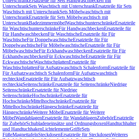
Unterschrank
Ersatzteile für Sets Handwaschbecken mit
Unterschrank
Sets Waschtisch mit Unterschrank
Ersatzteile für Sets
Waschtisch mit Unterschrank
Sets Möbelwaschtisch mit
Unterschrank
Ersatzteile für Sets Möbelwaschtisch mit
Unterschrank
Badezimmermöbel
Waschtischunterschränke
Ersatzteile
für Waschtischunterschränke
Für Handwaschbecken
Ersatzteile für
Für Handwaschbecken
Für Waschtische
Ersatzteile für Für
Waschtische
Für Doppelwaschtische
Ersatzteile für Für
Doppelwaschtische
Für Möbelwaschtische
Ersatzteile für Für
Möbelwaschtische
Für Eckhandwaschbecken
Ersatzteile für Für
Eckhandwaschbecken
Für Eckwaschtische
Ersatzteile für Für
Eckwaschtische
Waschtischplatten
Ersatzteile für
Waschtischplatten
Für Aufsatzwaschtisch Schalenform
Ersatzteile für
Für Aufsatzwaschtisch Schalenform
Für Aufsatzwaschtisch
rechteckig
Ersatzteile für Für Aufsatzwaschtisch
rechteckig
Seitenschränke
Ersatzteile für Seitenschränke
Niedrige
Seitenschränke
Ersatzteile für Niedrige
Seitenschränke
Hochschränke
Ersatzteile für
Hochschränke
Mittelhochschränke
Ersatzteile für
Mittelhochschränke
Hängeschränke
Ersatzteile für
Hängeschränke
Weitere Möbel
Ersatzteile für Weitere
Möbel
Wandablagen
Ersatzteile für Wandablagen
Zubehör
Ersatzteile
für Zubehör
Schubladeneinsätze und Ordnungsboxen
Handtuchhalter
und Handtuchhaken
Lichtelemente
Griffe
Sets
Füße
Magnettafeln
Steckdosen
Ersatzteile für Steckdosen
Weiteres