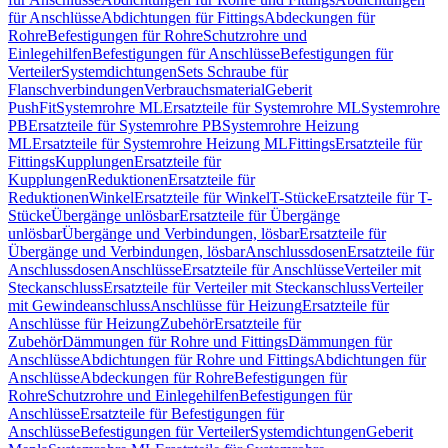
für Anschlüsse
Abdichtungen für Fittings
Abdeckungen für
Rohre
Befestigungen für Rohre
Schutzrohre und
Einlegehilfen
Befestigungen für Anschlüsse
Befestigungen für
Verteiler
Systemdichtungen
Sets Schraube für
Flanschverbindungen
Verbrauchsmaterial
Geberit
PushFit
Systemrohre ML
Ersatzteile für Systemrohre ML
Systemrohre
PB
Ersatzteile für Systemrohre PB
Systemrohre Heizung
ML
Ersatzteile für Systemrohre Heizung ML
Fittings
Ersatzteile für
Fittings
Kupplungen
Ersatzteile für
Kupplungen
Reduktionen
Ersatzteile für
Reduktionen
Winkel
Ersatzteile für Winkel
T-Stücke
Ersatzteile für T-
Stücke
Übergänge unlösbar
Ersatzteile für Übergänge
unlösbar
Übergänge und Verbindungen, lösbar
Ersatzteile für
Übergänge und Verbindungen, lösbar
Anschlussdosen
Ersatzteile für
Anschlussdosen
Anschlüsse
Ersatzteile für Anschlüsse
Verteiler mit
Steckanschluss
Ersatzteile für Verteiler mit Steckanschluss
Verteiler
mit Gewindeanschluss
Anschlüsse für Heizung
Ersatzteile für
Anschlüsse für Heizung
Zubehör
Ersatzteile für
Zubehör
Dämmungen für Rohre und Fittings
Dämmungen für
Anschlüsse
Abdichtungen für Rohre und Fittings
Abdichtungen für
Anschlüsse
Abdeckungen für Rohre
Befestigungen für
Rohre
Schutzrohre und Einlegehilfen
Befestigungen für
Anschlüsse
Ersatzteile für Befestigungen für
Anschlüsse
Befestigungen für Verteiler
Systemdichtungen
Geberit