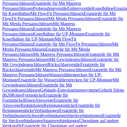
Pressanschlüssen
Ersatzteile für Mit Mapress
Pressanschlüssen
Probenahmeventile
Entleerventile
Kugelhähne
Ersatzt
für Kugelhähne
Mit FlowFit Pressanschlüssen
Ersatzteile für Mit
FlowFit Pressanschlüssen
Mit Mepla Pressanschlüssen
Ersatzteile für
Mit Mepla Pressanschlüssen
Mit Mapress
Pressanschlüssen
Ersatzteile für Mit Mapress
Pressanschlüssen
Kugelhähne für UP-Montage
Ersatzteile für
Kugelhähne für UP-Montage
Mit FlowFit
Pressanschlüssen
Ersatzteile für Mit FlowFit Pressanschlüssen
Mit
Mepla Pressanschlüssen
Ersatzteile für Mit Mepla
Pressanschlüssen
Mit Mapress Pressanschlüssen
Ersatzteile für Mit
Mapress Pressanschlüssen
Mit Gewindeanschlüssen
Ersatzteile für
Mit Gewindeanschlüssen
Rückschlagventile
Ersatzteile für
Rückschlagventile
Mit Mapress Pressanschlüssen
Ersatzteile für Mit
Mapress Pressanschlüssen
Wasserzählerstrecken für UP-
Montage
Ersatzteile für Wasserzählerstrecken für UP-Montage
Mit
Gewindeanschlüssen
Ersatzteile für Mit
Gewindeanschlüssen
Gebäude-Entwässerungssysteme
Geberit Silent-
db20
Rohre
Formstücke
Ersatzteile für
Formstücke
Bögen
Abzweige
Ersatzteile für
Abzweige
Reduktionen
Reinigungsstücke
Ersatzteile für
Reinigungsstücke
Verbindungen
Ersatzteile für
Verbindungen
Schweißverbindungen
Steckverbindungen
Ersatzteile
für Steckverbindungen
Spannverbindungen
Übergänge auf andere
Werkstoffe
Ersatzteile für Übergänge auf andere