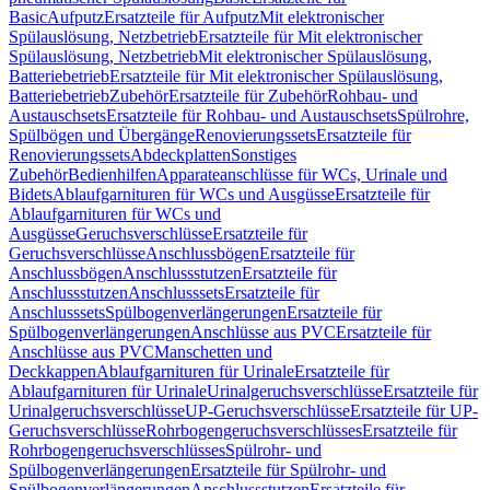
Basic
Aufputz
Ersatzteile für Aufputz
Mit elektronischer
Spülauslösung, Netzbetrieb
Ersatzteile für Mit elektronischer
Spülauslösung, Netzbetrieb
Mit elektronischer Spülauslösung,
Batteriebetrieb
Ersatzteile für Mit elektronischer Spülauslösung,
Batteriebetrieb
Zubehör
Ersatzteile für Zubehör
Rohbau- und
Austauschsets
Ersatzteile für Rohbau- und Austauschsets
Spülrohre,
Spülbögen und Übergänge
Renovierungssets
Ersatzteile für
Renovierungssets
Abdeckplatten
Sonstiges
Zubehör
Bedienhilfen
Apparateanschlüsse für WCs, Urinale und
Bidets
Ablaufgarnituren für WCs und Ausgüsse
Ersatzteile für
Ablaufgarnituren für WCs und
Ausgüsse
Geruchsverschlüsse
Ersatzteile für
Geruchsverschlüsse
Anschlussbögen
Ersatzteile für
Anschlussbögen
Anschlussstutzen
Ersatzteile für
Anschlussstutzen
Anschlusssets
Ersatzteile für
Anschlusssets
Spülbogenverlängerungen
Ersatzteile für
Spülbogenverlängerungen
Anschlüsse aus PVC
Ersatzteile für
Anschlüsse aus PVC
Manschetten und
Deckkappen
Ablaufgarnituren für Urinale
Ersatzteile für
Ablaufgarnituren für Urinale
Urinalgeruchsverschlüsse
Ersatzteile für
Urinalgeruchsverschlüsse
UP-Geruchsverschlüsse
Ersatzteile für UP-
Geruchsverschlüsse
Rohrbogengeruchsverschlüsses
Ersatzteile für
Rohrbogengeruchsverschlüsses
Spülrohr- und
Spülbogenverlängerungen
Ersatzteile für Spülrohr- und
Spülbogenverlängerungen
Anschlussstutzen
Ersatzteile für