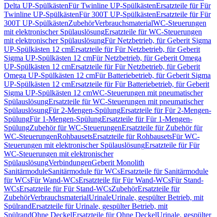
Delta UP-Spülkästen
Für Twinline UP-Spülkästen
Ersatzteile für Für
Twinline UP-Spülkästen
Für 300T UP-Spülkästen
Ersatzteile für Für
300T UP-Spülkästen
Zubehör
Verbrauchsmaterial
WC-Steuerungen
mit elektronischer Spülauslösung
Ersatzteile für WC-Steuerungen
mit elektronischer Spülauslösung
Für Netzbetrieb, für Geberit Sigma
UP-Spülkästen 12 cm
Ersatzteile für Für Netzbetrieb, für Geberit
Sigma UP-Spülkästen 12 cm
Für Netzbetrieb, für Geberit Omega
UP-Spülkästen 12 cm
Ersatzteile für Für Netzbetrieb, für Geberit
Omega UP-Spülkästen 12 cm
Für Batteriebetrieb, für Geberit Sigma
UP-Spülkästen 12 cm
Ersatzteile für Für Batteriebetrieb, für Geberit
Sigma UP-Spülkästen 12 cm
WC-Steuerungen mit pneumatischer
Spülauslösung
Ersatzteile für WC-Steuerungen mit pneumatischer
Spülauslösung
Für 2-Mengen-Spülung
Ersatzteile für Für 2-Mengen-
Spülung
Für 1-Mengen-Spülung
Ersatzteile für Für 1-Mengen-
Spülung
Zubehör für WC-Steuerungen
Ersatzteile für Zubehör für
WC-Steuerungen
Rohbausets
Ersatzteile für Rohbausets
Für WC-
Steuerungen mit elektronischer Spülauslösung
Ersatzteile für Für
WC-Steuerungen mit elektronischer
Spülauslösung
Verbindungen
Geberit Monolith
Sanitärmodule
Sanitärmodule für WCs
Ersatzteile für Sanitärmodule
für WCs
Für Wand-WCs
Ersatzteile für Für Wand-WCs
Für Stand-
WCs
Ersatzteile für Für Stand-WCs
Zubehör
Ersatzteile für
Zubehör
Verbrauchsmaterial
Urinale
Urinale, gespülter Betrieb, mit
Spülrand
Ersatzteile für Urinale, gespülter Betrieb, mit
Spülrand
Ohne Deckel
Ersatzteile für Ohne Deckel
Urinale, gespülter