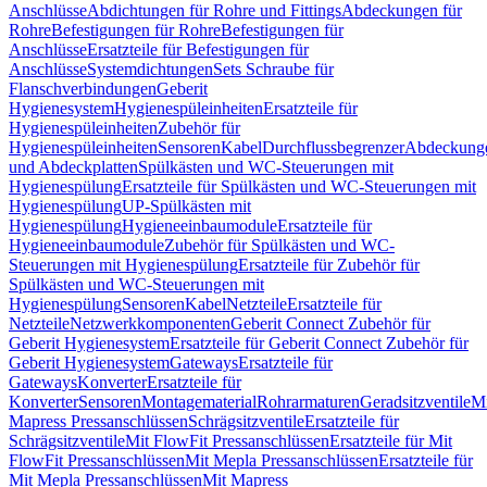
Anschlüsse
Abdichtungen für Rohre und Fittings
Abdeckungen für
Rohre
Befestigungen für Rohre
Befestigungen für
Anschlüsse
Ersatzteile für Befestigungen für
Anschlüsse
Systemdichtungen
Sets Schraube für
Flanschverbindungen
Geberit
Hygienesystem
Hygienespüleinheiten
Ersatzteile für
Hygienespüleinheiten
Zubehör für
Hygienespüleinheiten
Sensoren
Kabel
Durchflussbegrenzer
Abdeckung
und Abdeckplatten
Spülkästen und WC-Steuerungen mit
Hygienespülung
Ersatzteile für Spülkästen und WC-Steuerungen mit
Hygienespülung
UP-Spülkästen mit
Hygienespülung
Hygieneeinbaumodule
Ersatzteile für
Hygieneeinbaumodule
Zubehör für Spülkästen und WC-
Steuerungen mit Hygienespülung
Ersatzteile für Zubehör für
Spülkästen und WC-Steuerungen mit
Hygienespülung
Sensoren
Kabel
Netzteile
Ersatzteile für
Netzteile
Netzwerkkomponenten
Geberit Connect Zubehör für
Geberit Hygienesystem
Ersatzteile für Geberit Connect Zubehör für
Geberit Hygienesystem
Gateways
Ersatzteile für
Gateways
Konverter
Ersatzteile für
Konverter
Sensoren
Montagematerial
Rohrarmaturen
Geradsitzventile
Mi
Mapress Pressanschlüssen
Schrägsitzventile
Ersatzteile für
Schrägsitzventile
Mit FlowFit Pressanschlüssen
Ersatzteile für Mit
FlowFit Pressanschlüssen
Mit Mepla Pressanschlüssen
Ersatzteile für
Mit Mepla Pressanschlüssen
Mit Mapress