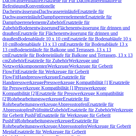
Dachwassereinläufe
Ersatzteile für Für Dachwassereinläufe
Für
Befestigung
Konventionelle
Dachentwässerung
Dachwassereinläufe
Ersatzteile für
Dachwassereinläufe
Dampfsperrenelemente
Ersatzteile für
Dampfsperrenelemente
Zubehör
Ersatzteile für
Zubehör
Bodenentwässerung
Flächenentwässerung für drinnen und
draußen
Ersatzteile für Flächenentwässerung für drinnen und
draußen
Bodenabläufe 10 x 10 cm
Ersatzteile für Bodenabläufe 10 x
10 cm
Bodenabläufe 13 x 13 cm
Ersatzteile für Bodenabläufe 13 x
13 cm
Bodeneinläufe für Balkone und Terrassen, 13 x 13
cm
Ersatzteile für Bodeneinläufe für Balkone und Terrassen, 13 x 13
cm
Zubehör
Ersatzteile für Zubehör
Werkzeuge und
Netzwerkkomponenten
Werkzeuge
Werkzeuge für Geberit
FlowFit
Ersatzteile für Werkzeuge für Geberit
FlowFit
Handpresswerkzeuge
Ersatzteile für
Handpresswerkzeuge
Presswerkzeuge Kompatibilität [1]
Ersatzteile
für Presswerkzeuge Kompatibilität [1]
Presswerkzeuge
Kompatibilität [2]
Ersatzteile für Presswerkzeuge Kompatibilität
[2]
Rohrbearbeitungswerkzeuge
Ersatzteile für
Rohrbearbeitungswerkzeuge
Abpressstopfen
Ersatzteile für
Abpressstopfen
Prüfmittel
Zubehör
Ersatzteile für Zubehör
Werkzeuge
für Geberit PushFit
Ersatzteile für Werkzeuge für Geberit
PushFit
Rohrbearbeitungswerkzeuge
Ersatzteile für
Rohrbearbeitungswerkzeuge
Abpressstopfen
Werkzeuge für Geberit
Mepla
Ersatzteile für Werkzeuge für Geberit