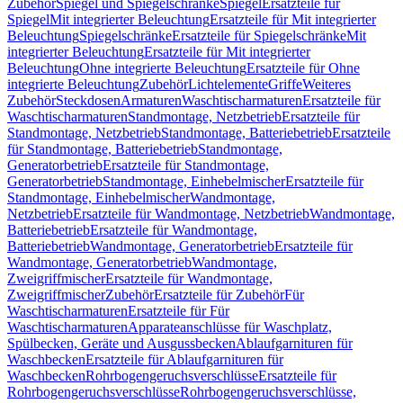
Zubehör
Spiegel und Spiegelschränke
Spiegel
Ersatzteile für
Spiegel
Mit integrierter Beleuchtung
Ersatzteile für Mit integrierter
Beleuchtung
Spiegelschränke
Ersatzteile für Spiegelschränke
Mit
integrierter Beleuchtung
Ersatzteile für Mit integrierter
Beleuchtung
Ohne integrierte Beleuchtung
Ersatzteile für Ohne
integrierte Beleuchtung
Zubehör
Lichtelemente
Griffe
Weiteres
Zubehör
Steckdosen
Armaturen
Waschtischarmaturen
Ersatzteile für
Waschtischarmaturen
Standmontage, Netzbetrieb
Ersatzteile für
Standmontage, Netzbetrieb
Standmontage, Batteriebetrieb
Ersatzteile
für Standmontage, Batteriebetrieb
Standmontage,
Generatorbetrieb
Ersatzteile für Standmontage,
Generatorbetrieb
Standmontage, Einhebelmischer
Ersatzteile für
Standmontage, Einhebelmischer
Wandmontage,
Netzbetrieb
Ersatzteile für Wandmontage, Netzbetrieb
Wandmontage,
Batteriebetrieb
Ersatzteile für Wandmontage,
Batteriebetrieb
Wandmontage, Generatorbetrieb
Ersatzteile für
Wandmontage, Generatorbetrieb
Wandmontage,
Zweigriffmischer
Ersatzteile für Wandmontage,
Zweigriffmischer
Zubehör
Ersatzteile für Zubehör
Für
Waschtischarmaturen
Ersatzteile für Für
Waschtischarmaturen
Apparateanschlüsse für Waschplatz,
Spülbecken, Geräte und Ausgussbecken
Ablaufgarnituren für
Waschbecken
Ersatzteile für Ablaufgarnituren für
Waschbecken
Rohrbogengeruchsverschlüsse
Ersatzteile für
Rohrbogengeruchsverschlüsse
Rohrbogengeruchsverschlüsse,