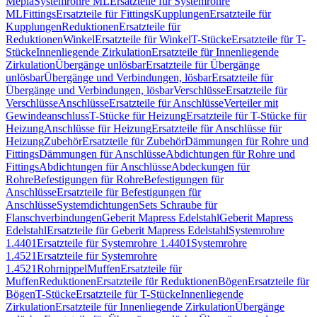
Mepla
Systemrohre ML
Ersatzteile für Systemrohre
ML
Fittings
Ersatzteile für Fittings
Kupplungen
Ersatzteile für
Kupplungen
Reduktionen
Ersatzteile für
Reduktionen
Winkel
Ersatzteile für Winkel
T-Stücke
Ersatzteile für T-
Stücke
Innenliegende Zirkulation
Ersatzteile für Innenliegende
Zirkulation
Übergänge unlösbar
Ersatzteile für Übergänge
unlösbar
Übergänge und Verbindungen, lösbar
Ersatzteile für
Übergänge und Verbindungen, lösbar
Verschlüsse
Ersatzteile für
Verschlüsse
Anschlüsse
Ersatzteile für Anschlüsse
Verteiler mit
Gewindeanschluss
T-Stücke für Heizung
Ersatzteile für T-Stücke für
Heizung
Anschlüsse für Heizung
Ersatzteile für Anschlüsse für
Heizung
Zubehör
Ersatzteile für Zubehör
Dämmungen für Rohre und
Fittings
Dämmungen für Anschlüsse
Abdichtungen für Rohre und
Fittings
Abdichtungen für Anschlüsse
Abdeckungen für
Rohre
Befestigungen für Rohre
Befestigungen für
Anschlüsse
Ersatzteile für Befestigungen für
Anschlüsse
Systemdichtungen
Sets Schraube für
Flanschverbindungen
Geberit Mapress Edelstahl
Geberit Mapress
Edelstahl
Ersatzteile für Geberit Mapress Edelstahl
Systemrohre
1.4401
Ersatzteile für Systemrohre 1.4401
Systemrohre
1.4521
Ersatzteile für Systemrohre
1.4521
Rohrnippel
Muffen
Ersatzteile für
Muffen
Reduktionen
Ersatzteile für Reduktionen
Bögen
Ersatzteile für
Bögen
T-Stücke
Ersatzteile für T-Stücke
Innenliegende
Zirkulation
Ersatzteile für Innenliegende Zirkulation
Übergänge