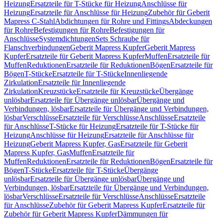
Heizung
Ersatzteile für T-Stücke für Heizung
Anschlüsse für
Heizung
Ersatzteile für Anschlüsse für Heizung
Zubehör für Geberit
Mapress C-Stahl
Abdichtungen für Rohre und Fittings
Abdeckungen
für Rohre
Befestigungen für Rohre
Befestigungen für
Anschlüsse
Systemdichtungen
Sets Schraube für
Flanschverbindungen
Geberit Mapress Kupfer
Geberit Mapress
Kupfer
Ersatzteile für Geberit Mapress Kupfer
Muffen
Ersatzteile für
Muffen
Reduktionen
Ersatzteile für Reduktionen
Bögen
Ersatzteile für
Bögen
T-Stücke
Ersatzteile für T-Stücke
Innenliegende
Zirkulation
Ersatzteile für Innenliegende
Zirkulation
Kreuzstücke
Ersatzteile für Kreuzstücke
Übergänge
unlösbar
Ersatzteile für Übergänge unlösbar
Übergänge und
Verbindungen, lösbar
Ersatzteile für Übergänge und Verbindungen,
lösbar
Verschlüsse
Ersatzteile für Verschlüsse
Anschlüsse
Ersatzteile
für Anschlüsse
T-Stücke für Heizung
Ersatzteile für T-Stücke für
Heizung
Anschlüsse für Heizung
Ersatzteile für Anschlüsse für
Heizung
Geberit Mapress Kupfer, Gas
Ersatzteile für Geberit
Mapress Kupfer, Gas
Muffen
Ersatzteile für
Muffen
Reduktionen
Ersatzteile für Reduktionen
Bögen
Ersatzteile für
Bögen
T-Stücke
Ersatzteile für T-Stücke
Übergänge
unlösbar
Ersatzteile für Übergänge unlösbar
Übergänge und
Verbindungen, lösbar
Ersatzteile für Übergänge und Verbindungen,
lösbar
Verschlüsse
Ersatzteile für Verschlüsse
Anschlüsse
Ersatzteile
für Anschlüsse
Zubehör für Geberit Mapress Kupfer
Ersatzteile für
Zubehör für Geberit Mapress Kupfer
Dämmungen für