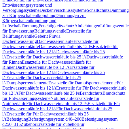
Entwässerungssysteme und
Versorgungssysteme
Deckenverschlusssysteme
Schallschutz
Dämmung
zur Körperschallentkopplung
Dämmungen zur
Körperschallentkopplung und
Luftschalldämmung
Feuchtigkeitsschutz
Abdichtungen
Lüftungsventile
für Entwässerung
Belüftungsventile
Ersatzteile für
Belüftungsventile
Geberit Pluvia
Dachentwässerung
Dachwassereinläufe
Ersatzteile für
Dachwassereinläufe
Dachwassereinläufe bis 12 l/s
Ersatzteile für
Dachwassereinläufe bis 12 l/s
Dachwassereinläufe bis 25
l/s
Ersatzteile für Dachwassereinläufe bis 25 l/s
Dachwassereinläufe
für Rinnen
Ersatzteile für Dachwassereinläufe für
Rinnen
Dachwassereinläufe bis 12 l/s
Ersatzteile für
Dachwassereinläufe bis 12 l/s
Dachwassereinläufe bis 25
l/s
Ersatzteile für Dachwassereinläufe bis 25
l/s
Dampfsperrenelemente
Ersatzteile für Dampfsperrenelemente
Für
Dachwassereinläufe bis 12 l/s
Ersatzteile für Für Dachwassereinläufe
bis 12 l/s
Für Dachwassereinläufe bis 25 l/s
Brandschutz
Brandschutz
für Entwässerungssysteme
Notüberläufe
Ersatzteile für
Notüberläufe
Für Dachwassereinläufe bis 12 l/s
Ersatzteile für Für
Dachwassereinläufe bis 12 l/s
Für Dachwassereinläufe bis 25
l/s
Ersatzteile für Für Dachwassereinläufe bis 25
l/s
Befestigung
Befestigungssystem d40–200
Befestigungssystem
d250–315
Zubehör
Ersatzteile für Zubehör
Für