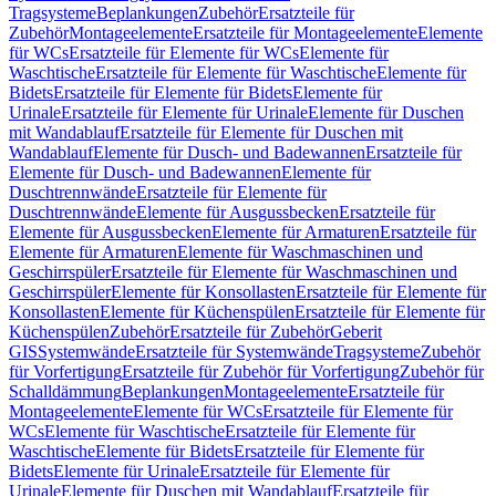
Tragsysteme
Beplankungen
Zubehör
Ersatzteile für
Zubehör
Montageelemente
Ersatzteile für Montageelemente
Elemente
für WCs
Ersatzteile für Elemente für WCs
Elemente für
Waschtische
Ersatzteile für Elemente für Waschtische
Elemente für
Bidets
Ersatzteile für Elemente für Bidets
Elemente für
Urinale
Ersatzteile für Elemente für Urinale
Elemente für Duschen
mit Wandablauf
Ersatzteile für Elemente für Duschen mit
Wandablauf
Elemente für Dusch- und Badewannen
Ersatzteile für
Elemente für Dusch- und Badewannen
Elemente für
Duschtrennwände
Ersatzteile für Elemente für
Duschtrennwände
Elemente für Ausgussbecken
Ersatzteile für
Elemente für Ausgussbecken
Elemente für Armaturen
Ersatzteile für
Elemente für Armaturen
Elemente für Waschmaschinen und
Geschirrspüler
Ersatzteile für Elemente für Waschmaschinen und
Geschirrspüler
Elemente für Konsollasten
Ersatzteile für Elemente für
Konsollasten
Elemente für Küchenspülen
Ersatzteile für Elemente für
Küchenspülen
Zubehör
Ersatzteile für Zubehör
Geberit
GIS
Systemwände
Ersatzteile für Systemwände
Tragsysteme
Zubehör
für Vorfertigung
Ersatzteile für Zubehör für Vorfertigung
Zubehör für
Schalldämmung
Beplankungen
Montageelemente
Ersatzteile für
Montageelemente
Elemente für WCs
Ersatzteile für Elemente für
WCs
Elemente für Waschtische
Ersatzteile für Elemente für
Waschtische
Elemente für Bidets
Ersatzteile für Elemente für
Bidets
Elemente für Urinale
Ersatzteile für Elemente für
Urinale
Elemente für Duschen mit Wandablauf
Ersatzteile für