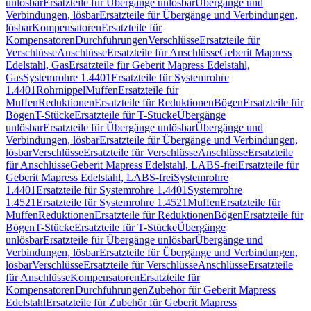
unlösbar
Ersatzteile für Übergänge unlösbar
Übergänge und
Verbindungen, lösbar
Ersatzteile für Übergänge und Verbindungen,
lösbar
Kompensatoren
Ersatzteile für
Kompensatoren
Durchführungen
Verschlüsse
Ersatzteile für
Verschlüsse
Anschlüsse
Ersatzteile für Anschlüsse
Geberit Mapress
Edelstahl, Gas
Ersatzteile für Geberit Mapress Edelstahl,
Gas
Systemrohre 1.4401
Ersatzteile für Systemrohre
1.4401
Rohrnippel
Muffen
Ersatzteile für
Muffen
Reduktionen
Ersatzteile für Reduktionen
Bögen
Ersatzteile für
Bögen
T-Stücke
Ersatzteile für T-Stücke
Übergänge
unlösbar
Ersatzteile für Übergänge unlösbar
Übergänge und
Verbindungen, lösbar
Ersatzteile für Übergänge und Verbindungen,
lösbar
Verschlüsse
Ersatzteile für Verschlüsse
Anschlüsse
Ersatzteile
für Anschlüsse
Geberit Mapress Edelstahl, LABS-frei
Ersatzteile für
Geberit Mapress Edelstahl, LABS-frei
Systemrohre
1.4401
Ersatzteile für Systemrohre 1.4401
Systemrohre
1.4521
Ersatzteile für Systemrohre 1.4521
Muffen
Ersatzteile für
Muffen
Reduktionen
Ersatzteile für Reduktionen
Bögen
Ersatzteile für
Bögen
T-Stücke
Ersatzteile für T-Stücke
Übergänge
unlösbar
Ersatzteile für Übergänge unlösbar
Übergänge und
Verbindungen, lösbar
Ersatzteile für Übergänge und Verbindungen,
lösbar
Verschlüsse
Ersatzteile für Verschlüsse
Anschlüsse
Ersatzteile
für Anschlüsse
Kompensatoren
Ersatzteile für
Kompensatoren
Durchführungen
Zubehör für Geberit Mapress
Edelstahl
Ersatzteile für Zubehör für Geberit Mapress