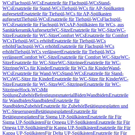
WCs
Flachspül-WCs
Ersatzteile für Flachspül-WCs
Stand-
WCs
Ersatzteile für Stand-WCs
Tiefspül-WCs für AP-Spülkasten
aufgesetzt
Ersatzteile für Tiefspül-WCs für AP-Spülkasten
aufgesetzt
Tiefspül-WCs
Ersatzteile für Tiefspül-WCs
Flachspül-
WCs
Ersatzteile für Flachspül-WCs
AP-Spülkästen für WCs, aus
Sanitärkeramik
Aufgesetzt
WC-Sitze
Ersatzteile für WC-Sitze
WC-
Sitze
Ersatzteile für WC-Sitze
Comfort WCs
Ersatzteile für Comfort
WCs
Tiefspül-WCs erhöht
Ersatzteile für Tiefspül-WCs
erhöht
Flachspül-WCs erhöht
Ersatzteile für Flachspül-WCs
erhöht
Tiefspül-WCs verlängert
Ersatzteile für Tiefspül-WCs
verlängert
Comfort WC-Sitze
Ersatzteile für Comfort WC-Sitze
WC-
Sitze
Ersatzteile für WC-Sitze
WC-Sitzringe
Ersatzteile für WC-
Sitzringe
WCs für Kinder
Ersatzteile für WCs für Kinder
Wand-
WCs
Ersatzteile für Wand-WCs
Stand-WCs
Ersatzteile für Stand-
WCs
WC-Sitze für Kinder
Ersatzteile für WC-Sitze für Kinder
WC-
Sitze
Ersatzteile für WC-Sitze
WC-Sitzringe
Ersatzteile für WC-
Sitzringe
Hock-WCs
Mit
Spülung
Zubehör
Befestigungsmaterial
Bidets
Wandbidets
Ersatzteile
für Wandbidets
Standbidets
Ersatzteile für
Standbidets
Zubehör
Ersatzteile für Zubehör
Betätigungsplatten und
WC-Steuerungen
Betätigungsplatten
Ersatzteile für
Betätigungsplatten
Für Sigma UP-Spülkästen
Ersatzteile für Für
Sigma UP-Spülkästen
Für Omega UP-Spülkästen
Ersatzteile für Für
Omega UP-Spülkästen
Für Kappa UP-Spülkästen
Ersatzteile für Für
Kappa UP-Spülkästen
Für Delta UP-Spülkästen
Ersatzteile für Für