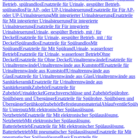
Betrieb, spülrandlos
Ersatzteile für Urinale, gespülter Betrieb,
spülrandlos
Für AP- oder UP-Urinalsteuerung
Ersatzteile für Für AP-
oder UP-Urinalsteuerung
Mit integrierter Urinalsteuerung
Ersatzteile
für Mit integrierter Urinalsteuerung
Für integrierte
Urinalsteuerung
Ersatzteile für Für integrierte
Urinalsteuerung
Urinale, gespülter Betrieb, mit / für
Deckel
Ersatzteile für Urinale, gespülter Betrieb, mit / für
Deckel
Spülrandlos
Ersatzteile für Spülrandlos
Mit
Spülrand
Ersatzteile für Mit Spülrand
Urinale, wasserloser
Betrieb
Ersatzteile für Urinale, wasserloser Betrieb
Ohne
Deckel
Ersatzteile für Ohne Deckel
Urinaltrennwände
Ersatzteile für
Urinaltrennwände
Urinaltrennwände aus Kunststoff
Ersatzteile für
Urinaltrennwände aus Kunststoff
Urinaltrennwände aus
Glas
Ersatzteile für Urinaltrennwände aus Glas
Urinaltrennwände aus
Sanitärkeramik
Ersatzteile für Urinaltrennwände aus
Sanitärkeramik
Zubehör
Ersatzteile für
Zubehör
Urinaldeckel
Geruchsverschlüsse und Zubehör
Spülrohre,
Spülbögen und Übergänge
Ersatzteile für Spülrohre, Spülbögen und
Übergänge
Sprühkopfzubehör
Befestigungsmaterial
Ablaufventile
Spülv
für Unterputz
Mit elektronischer Spülauslösung,
Netzbetrieb
Ersatzteile für Mit elektronischer Spülauslösung,
Netzbetrieb
Mit elektronischer Spülauslösung,
Batteriebetrieb
Ersatzteile für Mit elektronischer Spülauslösung,
Batteriebetrieb
Mit pneumatischer Spülauslösung
Ersatzteile für Mit
pneumatischer Spülauslösung
Basic
Ersatzteile für