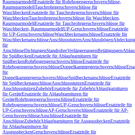
Raumsparmodell
Ersatzteile für Rohrbogengeruchsverschlüsse,
Raumsparmodell
Tauchrohrgeruchsverschlüsse für
Waschbecken
Ersatzteile für Tauchrohrgeruchsverschlüsse für
Waschbecken
Tauchrohrgeruchsverschlüsse für Waschbecken,
Raumsparmodell
Ersatzteile für Tauchrohrgeruchsverschlüsse für
Waschbecken, Raumsparmodell
UP-Geruchsverschlüsse
Ersatzteile
für UP-Geruchsverschlüsse
Waschbeckenanschlüsse
Ersatzteile für
Waschbeckenanschlüsse
Anschlussstutzen
Anschlussbögen
Abdeckung
für
Anschlüsse
Dichtungen
Standrohre
Verlängerungen
Betätigungen
Ablauf
für Spülbecken
Ersatzteile für Ablaufgarnituren für
Spülbecken
Rohrbogengeruchsverschlüsse
Ersatzteile für
Rohrbogengeruchsverschlüsse
Doppelkammergeruchsverschlüsse
Ersa
für
Doppelkammergeruchsverschlüsse
Spülbeckenanschlüsse
Ersatzteile
für Spülbeckenanschlüsse
Anschlussstutzen
Ersatzteile für
Anschlussstutzen
Zubehör
Ersatzteile für Zubehör
Ablaufgarnituren
für Geräte
Ersatzteile für Ablaufgarnituren für
Geräte
Rohrbogengeruchsverschlüsse
Ersatzteile für
Rohrbogengeruchsverschlüsse
UP-Geruchsverschlüsse
Ersatzteile für
UP-Geruchsverschlüsse
AP-Geruchsverschlüsse
Ersatzteile für AP-
Geruchsverschlüsse
Anschlüsse
Ersatzteile für
Anschlüsse
Zubehör
Ablaufgarnituren für Ausgussbecken
Ersatzteile
für Ablaufgarnituren für
Ausgussbecken
Geruchsverschlüsse
Ersatzteile für