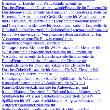
Elemente für Duschen mit Wandablauf
Elemente für
Duschen
Elemente für Duschtrennwände
Ersatzteile für Elemente für
Duschtrennwände
Elemente für Armaturen und Geräte
Ersatzteile für
Elemente für Armaturen und Geräte
Elemente für Waschmaschinen
und Geschirrspüler
Ersatzteile für Elemente für Waschmaschinen
und Geschirrspüler
Elemente für Konsollasten
Zubehör
Ersatzteile für
Zubehör
Zubehör
Ersatzteile für Zubehör
Für Systemwände
Ersatzteile
für Für Systemwände
Für Versorgungssysteme
Ersatzteile für Für
Versorgungssysteme
Für Entwässerung
Geberit
Kombifix
Montageelemente
Ersatzteile für
Montageelemente
Elemente für WCs
Ersatzteile für Elemente für
WCs
Elemente für Waschtische
Ersatzteile für Elemente für
Waschtische
Elemente für Bidets
Ersatzteile für Elemente für
Bidets
Elemente für Urinale
Ersatzteile für Elemente für
Urinale
Elemente für Duschen
Ersatzteile für Elemente für
Duschen
Zubehör
Ersatzteile für Zubehör
Für WC-Elemente
Für
Befestigungen
Ersatzteile für Für
Befestigungen
Aufputzspülkästen
AP-Spülkästen für WCs, aus
Kunststoff
Ersatzteile für AP-Spülkästen für WCs, aus
Kunststoff
Aufgesetzt
Ersatzteile für Aufgesetzt
Tief- und
halbhochhängend
Ersatzteile für Tief- und halbhochhängend
AP-
Spülkästen für WCs, aus Sanitärkeramik
Ersatzteile für AP-
Spülkästen für WCs, aus Sanitärkeramik
Aufgesetzt
Ersatzteile für
Aufgesetzt
Spülrohre
Ersatzteile für
Spülrohre
Hochhängend
Ersatzteile für Hochhängend
Tief- und