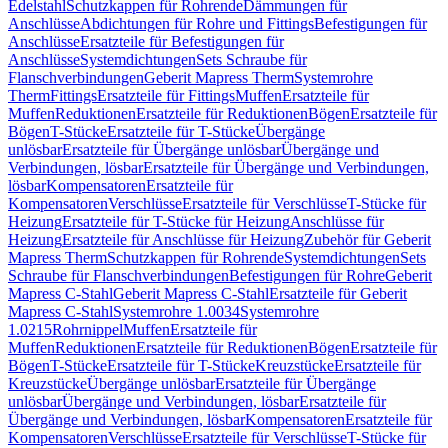
Edelstahl
Schutzkappen für Rohrende
Dämmungen für
Anschlüsse
Abdichtungen für Rohre und Fittings
Befestigungen für
Anschlüsse
Ersatzteile für Befestigungen für
Anschlüsse
Systemdichtungen
Sets Schraube für
Flanschverbindungen
Geberit Mapress Therm
Systemrohre
Therm
Fittings
Ersatzteile für Fittings
Muffen
Ersatzteile für
Muffen
Reduktionen
Ersatzteile für Reduktionen
Bögen
Ersatzteile für
Bögen
T-Stücke
Ersatzteile für T-Stücke
Übergänge
unlösbar
Ersatzteile für Übergänge unlösbar
Übergänge und
Verbindungen, lösbar
Ersatzteile für Übergänge und Verbindungen,
lösbar
Kompensatoren
Ersatzteile für
Kompensatoren
Verschlüsse
Ersatzteile für Verschlüsse
T-Stücke für
Heizung
Ersatzteile für T-Stücke für Heizung
Anschlüsse für
Heizung
Ersatzteile für Anschlüsse für Heizung
Zubehör für Geberit
Mapress Therm
Schutzkappen für Rohrende
Systemdichtungen
Sets
Schraube für Flanschverbindungen
Befestigungen für Rohre
Geberit
Mapress C-Stahl
Geberit Mapress C-Stahl
Ersatzteile für Geberit
Mapress C-Stahl
Systemrohre 1.0034
Systemrohre
1.0215
Rohrnippel
Muffen
Ersatzteile für
Muffen
Reduktionen
Ersatzteile für Reduktionen
Bögen
Ersatzteile für
Bögen
T-Stücke
Ersatzteile für T-Stücke
Kreuzstücke
Ersatzteile für
Kreuzstücke
Übergänge unlösbar
Ersatzteile für Übergänge
unlösbar
Übergänge und Verbindungen, lösbar
Ersatzteile für
Übergänge und Verbindungen, lösbar
Kompensatoren
Ersatzteile für
Kompensatoren
Verschlüsse
Ersatzteile für Verschlüsse
T-Stücke für