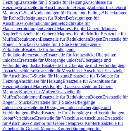
Heizung
Ersatzteile für T-Stücke für Heizung
Anschlüsse für
Heizung
Ersatzteile für Anschlüsse für Heizung
Zubehör für Geberit
Mapress C-Stahl
Abdichtungen für Rohre und Fittings
Abdeckungen
für Rohre
Befestigungen für Rohre
Befestigungen für
Anschlüsse
Systemdichtungen
Sets Schraube für
Flanschverbindungen
Geberit Mapress Kupfer
Geberit Mapress
Kupfer
Ersatzteile für Geberit Mapress Kupfer
Muffen
Ersatzteile für
Muffen
Reduktionen
Ersatzteile für Reduktionen
Bögen
Ersatzteile für
Bögen
T-Stücke
Ersatzteile für T-Stücke
Innenliegende
Zirkulation
Ersatzteile für Innenliegende
Zirkulation
Kreuzstücke
Ersatzteile für Kreuzstücke
Übergänge
unlösbar
Ersatzteile für Übergänge unlösbar
Übergänge und
Verbindungen, lösbar
Ersatzteile für Übergänge und Verbindungen,
lösbar
Verschlüsse
Ersatzteile für Verschlüsse
Anschlüsse
Ersatzteile
für Anschlüsse
T-Stücke für Heizung
Ersatzteile für T-Stücke für
Heizung
Anschlüsse für Heizung
Ersatzteile für Anschlüsse für
Heizung
Geberit Mapress Kupfer, Gas
Ersatzteile für Geberit
Mapress Kupfer, Gas
Muffen
Ersatzteile für
Muffen
Reduktionen
Ersatzteile für Reduktionen
Bögen
Ersatzteile für
Bögen
T-Stücke
Ersatzteile für T-Stücke
Übergänge
unlösbar
Ersatzteile für Übergänge unlösbar
Übergänge und
Verbindungen, lösbar
Ersatzteile für Übergänge und Verbindungen,
lösbar
Verschlüsse
Ersatzteile für Verschlüsse
Anschlüsse
Ersatzteile
für Anschlüsse
Zubehör für Geberit Mapress Kupfer
Ersatzteile für
Zubehör für Geberit Mapress Kupfer
Dämmungen für