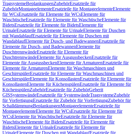
Tragsysteme
Beplankungen
Zubehör
Ersatzteile für
Zubehör
Montageelemente
Ersatzteile für Montageelemente
Elemente
für WCs
Ersatzteile für Elemente für WCs
Elemente für
Waschtische
Ersatzteile für Elemente für Waschtische
Elemente für
Bidets
Ersatzteile für Elemente für Bidets
Elemente für
Urinale
Ersatzteile für Elemente für Urinale
Elemente für Duschen
mit Wandablauf
Ersatzteile für Elemente für Duschen mit
Wandablauf
Elemente für Dusch- und Badewannen
Ersatzteile für
Elemente für Dusch- und Badewannen
Elemente für
Duschtrennwände
Ersatzteile für Elemente für
Duschtrennwände
Elemente für Ausgussbecken
Ersatzteile für
Elemente für Ausgussbecken
Elemente für Armaturen
Ersatzteile für
Elemente für Armaturen
Elemente für Waschmaschinen und
Geschirrspüler
Ersatzteile für Elemente für Waschmaschinen und
Geschirrspüler
Elemente für Konsollasten
Ersatzteile für Elemente für
Konsollasten
Elemente für Küchenspülen
Ersatzteile für Elemente für
Küchenspülen
Zubehör
Ersatzteile für Zubehör
Geberit
GIS
Systemwände
Ersatzteile für Systemwände
Tragsysteme
Zubehör
für Vorfertigung
Ersatzteile für Zubehör für Vorfertigung
Zubehör für
Schalldämmung
Beplankungen
Montageelemente
Ersatzteile für
Montageelemente
Elemente für WCs
Ersatzteile für Elemente für
WCs
Elemente für Waschtische
Ersatzteile für Elemente für
Waschtische
Elemente für Bidets
Ersatzteile für Elemente für
Bidets
Elemente für Urinale
Ersatzteile für Elemente für
Urinale
Elemente für Duschen mit Wandablauf
Ersatzteile für