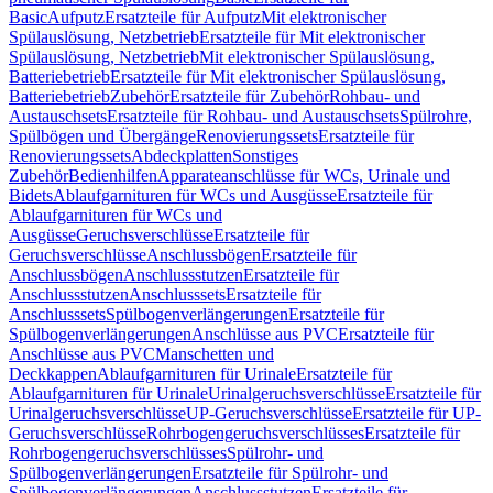
Basic
Aufputz
Ersatzteile für Aufputz
Mit elektronischer
Spülauslösung, Netzbetrieb
Ersatzteile für Mit elektronischer
Spülauslösung, Netzbetrieb
Mit elektronischer Spülauslösung,
Batteriebetrieb
Ersatzteile für Mit elektronischer Spülauslösung,
Batteriebetrieb
Zubehör
Ersatzteile für Zubehör
Rohbau- und
Austauschsets
Ersatzteile für Rohbau- und Austauschsets
Spülrohre,
Spülbögen und Übergänge
Renovierungssets
Ersatzteile für
Renovierungssets
Abdeckplatten
Sonstiges
Zubehör
Bedienhilfen
Apparateanschlüsse für WCs, Urinale und
Bidets
Ablaufgarnituren für WCs und Ausgüsse
Ersatzteile für
Ablaufgarnituren für WCs und
Ausgüsse
Geruchsverschlüsse
Ersatzteile für
Geruchsverschlüsse
Anschlussbögen
Ersatzteile für
Anschlussbögen
Anschlussstutzen
Ersatzteile für
Anschlussstutzen
Anschlusssets
Ersatzteile für
Anschlusssets
Spülbogenverlängerungen
Ersatzteile für
Spülbogenverlängerungen
Anschlüsse aus PVC
Ersatzteile für
Anschlüsse aus PVC
Manschetten und
Deckkappen
Ablaufgarnituren für Urinale
Ersatzteile für
Ablaufgarnituren für Urinale
Urinalgeruchsverschlüsse
Ersatzteile für
Urinalgeruchsverschlüsse
UP-Geruchsverschlüsse
Ersatzteile für UP-
Geruchsverschlüsse
Rohrbogengeruchsverschlüsses
Ersatzteile für
Rohrbogengeruchsverschlüsses
Spülrohr- und
Spülbogenverlängerungen
Ersatzteile für Spülrohr- und
Spülbogenverlängerungen
Anschlussstutzen
Ersatzteile für