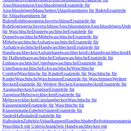
Anschlussstutzen
Anschlussbögen
Ersatzteile für
Anschlussbögen
Manschetten
Ablaufgarnituren für Bidets
Ersatzteile
für Ablaufgarnituren für
Bidets
Rohrbogengeruchsverschlüsse
Ersatzteile für
Rohrbogengeruchsverschlüsse
Anschlussstutzen
Anschlussbögen
Abde
für Waschtische
Doppelwaschtische
Ersatzteile für
Doppelwaschtische
Möbelwaschtische
Ersatzteile für
Möbelwaschtische
Aufsatzwaschtische
Ersatzteile für
Aufsatzwaschtische
Handwaschbecken
Ersatzteile für
Handwaschbecken
Aufsatzhandwaschbecken
Eckhandwaschbecken
H
für Halbeinbauwaschtische
Einbauwaschtische
Ersatzteile für
Einbauwaschtische
Unterbauwaschtische
Ersatzteile für
Unterbauwaschtische
Eckwaschtische
Waschtische
Comfort
Waschtische für Kinder
Ersatzteile für Waschtische für
Kinder
Waschtische
Waschrinnen
Ersatzteile für Waschrinnen
Weitere
Becken
Ersatzteile für Weitere Becken
Ausgussbecken
Ersatzteile für
Ausgussbecken
Ausgüsse
Ersatzteile für
Ausgüsse
Mehrzweckbecken
Ersatzteile für
Mehrzweckbecken
Gipsfangbecken
Waschtische für
Klassenräume
Ersatzteile für Waschtische für
Klassenräume
Zubehör
Säulen
Ersatzteile für
Säulen
Halbsäulen
Ersatzteile für
Halbsäulen
Zubehör
Ablaufkappen
Handtuchhalter
Befestigungsmateria
Waschtisch mit Unterschrank
Sets Handwaschbecken mit