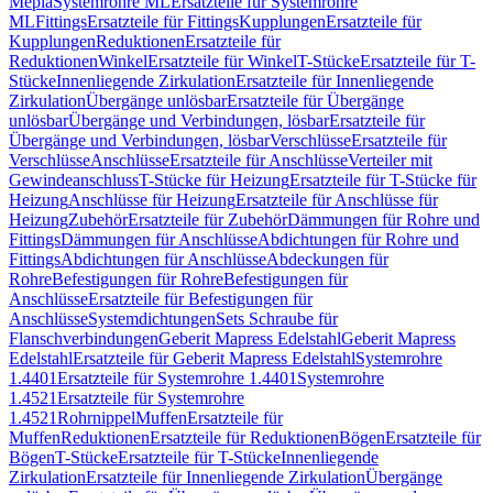
Mepla
Systemrohre ML
Ersatzteile für Systemrohre
ML
Fittings
Ersatzteile für Fittings
Kupplungen
Ersatzteile für
Kupplungen
Reduktionen
Ersatzteile für
Reduktionen
Winkel
Ersatzteile für Winkel
T-Stücke
Ersatzteile für T-
Stücke
Innenliegende Zirkulation
Ersatzteile für Innenliegende
Zirkulation
Übergänge unlösbar
Ersatzteile für Übergänge
unlösbar
Übergänge und Verbindungen, lösbar
Ersatzteile für
Übergänge und Verbindungen, lösbar
Verschlüsse
Ersatzteile für
Verschlüsse
Anschlüsse
Ersatzteile für Anschlüsse
Verteiler mit
Gewindeanschluss
T-Stücke für Heizung
Ersatzteile für T-Stücke für
Heizung
Anschlüsse für Heizung
Ersatzteile für Anschlüsse für
Heizung
Zubehör
Ersatzteile für Zubehör
Dämmungen für Rohre und
Fittings
Dämmungen für Anschlüsse
Abdichtungen für Rohre und
Fittings
Abdichtungen für Anschlüsse
Abdeckungen für
Rohre
Befestigungen für Rohre
Befestigungen für
Anschlüsse
Ersatzteile für Befestigungen für
Anschlüsse
Systemdichtungen
Sets Schraube für
Flanschverbindungen
Geberit Mapress Edelstahl
Geberit Mapress
Edelstahl
Ersatzteile für Geberit Mapress Edelstahl
Systemrohre
1.4401
Ersatzteile für Systemrohre 1.4401
Systemrohre
1.4521
Ersatzteile für Systemrohre
1.4521
Rohrnippel
Muffen
Ersatzteile für
Muffen
Reduktionen
Ersatzteile für Reduktionen
Bögen
Ersatzteile für
Bögen
T-Stücke
Ersatzteile für T-Stücke
Innenliegende
Zirkulation
Ersatzteile für Innenliegende Zirkulation
Übergänge