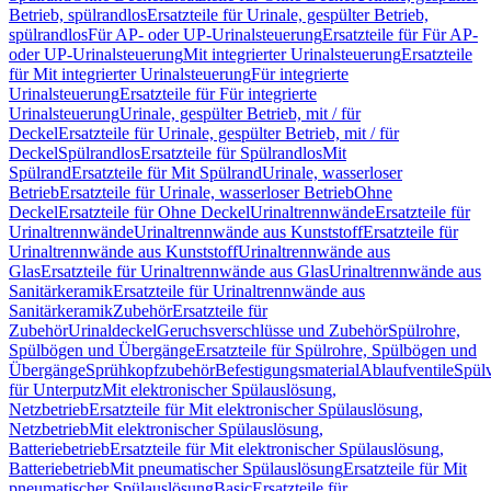
Betrieb, spülrandlos
Ersatzteile für Urinale, gespülter Betrieb,
spülrandlos
Für AP- oder UP-Urinalsteuerung
Ersatzteile für Für AP-
oder UP-Urinalsteuerung
Mit integrierter Urinalsteuerung
Ersatzteile
für Mit integrierter Urinalsteuerung
Für integrierte
Urinalsteuerung
Ersatzteile für Für integrierte
Urinalsteuerung
Urinale, gespülter Betrieb, mit / für
Deckel
Ersatzteile für Urinale, gespülter Betrieb, mit / für
Deckel
Spülrandlos
Ersatzteile für Spülrandlos
Mit
Spülrand
Ersatzteile für Mit Spülrand
Urinale, wasserloser
Betrieb
Ersatzteile für Urinale, wasserloser Betrieb
Ohne
Deckel
Ersatzteile für Ohne Deckel
Urinaltrennwände
Ersatzteile für
Urinaltrennwände
Urinaltrennwände aus Kunststoff
Ersatzteile für
Urinaltrennwände aus Kunststoff
Urinaltrennwände aus
Glas
Ersatzteile für Urinaltrennwände aus Glas
Urinaltrennwände aus
Sanitärkeramik
Ersatzteile für Urinaltrennwände aus
Sanitärkeramik
Zubehör
Ersatzteile für
Zubehör
Urinaldeckel
Geruchsverschlüsse und Zubehör
Spülrohre,
Spülbögen und Übergänge
Ersatzteile für Spülrohre, Spülbögen und
Übergänge
Sprühkopfzubehör
Befestigungsmaterial
Ablaufventile
Spülv
für Unterputz
Mit elektronischer Spülauslösung,
Netzbetrieb
Ersatzteile für Mit elektronischer Spülauslösung,
Netzbetrieb
Mit elektronischer Spülauslösung,
Batteriebetrieb
Ersatzteile für Mit elektronischer Spülauslösung,
Batteriebetrieb
Mit pneumatischer Spülauslösung
Ersatzteile für Mit
pneumatischer Spülauslösung
Basic
Ersatzteile für