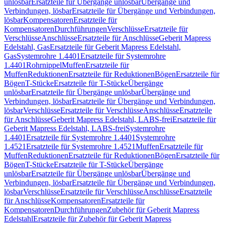
unlösbar
Ersatzteile für Übergänge unlösbar
Übergänge und
Verbindungen, lösbar
Ersatzteile für Übergänge und Verbindungen,
lösbar
Kompensatoren
Ersatzteile für
Kompensatoren
Durchführungen
Verschlüsse
Ersatzteile für
Verschlüsse
Anschlüsse
Ersatzteile für Anschlüsse
Geberit Mapress
Edelstahl, Gas
Ersatzteile für Geberit Mapress Edelstahl,
Gas
Systemrohre 1.4401
Ersatzteile für Systemrohre
1.4401
Rohrnippel
Muffen
Ersatzteile für
Muffen
Reduktionen
Ersatzteile für Reduktionen
Bögen
Ersatzteile für
Bögen
T-Stücke
Ersatzteile für T-Stücke
Übergänge
unlösbar
Ersatzteile für Übergänge unlösbar
Übergänge und
Verbindungen, lösbar
Ersatzteile für Übergänge und Verbindungen,
lösbar
Verschlüsse
Ersatzteile für Verschlüsse
Anschlüsse
Ersatzteile
für Anschlüsse
Geberit Mapress Edelstahl, LABS-frei
Ersatzteile für
Geberit Mapress Edelstahl, LABS-frei
Systemrohre
1.4401
Ersatzteile für Systemrohre 1.4401
Systemrohre
1.4521
Ersatzteile für Systemrohre 1.4521
Muffen
Ersatzteile für
Muffen
Reduktionen
Ersatzteile für Reduktionen
Bögen
Ersatzteile für
Bögen
T-Stücke
Ersatzteile für T-Stücke
Übergänge
unlösbar
Ersatzteile für Übergänge unlösbar
Übergänge und
Verbindungen, lösbar
Ersatzteile für Übergänge und Verbindungen,
lösbar
Verschlüsse
Ersatzteile für Verschlüsse
Anschlüsse
Ersatzteile
für Anschlüsse
Kompensatoren
Ersatzteile für
Kompensatoren
Durchführungen
Zubehör für Geberit Mapress
Edelstahl
Ersatzteile für Zubehör für Geberit Mapress