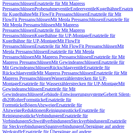
Pressanschlüssen
Ersatzteile für Mit Mapress
Pressanschlüssen
Probenahmeventile
Entleerventile
Kugelhähne
Ersatzt
für Kugelhähne
Mit FlowFit Pressanschlüssen
Ersatzteile für Mit
FlowFit Pressanschlüssen
Mit Mepla Pressanschlüssen
Ersatzteile für
Mit Mepla Pressanschlüssen
Mit Mapress
Pressanschlüssen
Ersatzteile für Mit Mapress
Pressanschlüssen
Kugelhähne für UP-Montage
Ersatzteile für
Kugelhähne für UP-Montage
Mit FlowFit
Pressanschlüssen
Ersatzteile für Mit FlowFit Pressanschlüssen
Mit
Mepla Pressanschlüssen
Ersatzteile für Mit Mepla
Pressanschlüssen
Mit Mapress Pressanschlüssen
Ersatzteile für Mit
Mapress Pressanschlüssen
Mit Gewindeanschlüssen
Ersatzteile für
Mit Gewindeanschlüssen
Rückschlagventile
Ersatzteile für
Rückschlagventile
Mit Mapress Pressanschlüssen
Ersatzteile für Mit
Mapress Pressanschlüssen
Wasserzählerstrecken für UP-
Montage
Ersatzteile für Wasserzählerstrecken für UP-Montage
Mit
Gewindeanschlüssen
Ersatzteile für Mit
Gewindeanschlüssen
Gebäude-Entwässerungssysteme
Geberit Silent-
db20
Rohre
Formstücke
Ersatzteile für
Formstücke
Bögen
Abzweige
Ersatzteile für
Abzweige
Reduktionen
Reinigungsstücke
Ersatzteile für
Reinigungsstücke
Verbindungen
Ersatzteile für
Verbindungen
Schweißverbindungen
Steckverbindungen
Ersatzteile
für Steckverbindungen
Spannverbindungen
Übergänge auf andere
Werkstoffe
Ersatzteile für Übergänge auf andere