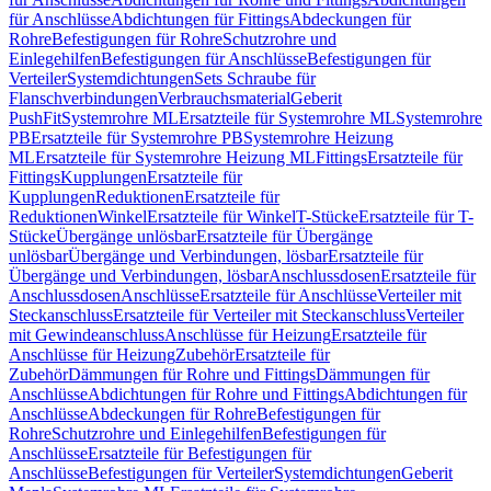
für Anschlüsse
Abdichtungen für Fittings
Abdeckungen für
Rohre
Befestigungen für Rohre
Schutzrohre und
Einlegehilfen
Befestigungen für Anschlüsse
Befestigungen für
Verteiler
Systemdichtungen
Sets Schraube für
Flanschverbindungen
Verbrauchsmaterial
Geberit
PushFit
Systemrohre ML
Ersatzteile für Systemrohre ML
Systemrohre
PB
Ersatzteile für Systemrohre PB
Systemrohre Heizung
ML
Ersatzteile für Systemrohre Heizung ML
Fittings
Ersatzteile für
Fittings
Kupplungen
Ersatzteile für
Kupplungen
Reduktionen
Ersatzteile für
Reduktionen
Winkel
Ersatzteile für Winkel
T-Stücke
Ersatzteile für T-
Stücke
Übergänge unlösbar
Ersatzteile für Übergänge
unlösbar
Übergänge und Verbindungen, lösbar
Ersatzteile für
Übergänge und Verbindungen, lösbar
Anschlussdosen
Ersatzteile für
Anschlussdosen
Anschlüsse
Ersatzteile für Anschlüsse
Verteiler mit
Steckanschluss
Ersatzteile für Verteiler mit Steckanschluss
Verteiler
mit Gewindeanschluss
Anschlüsse für Heizung
Ersatzteile für
Anschlüsse für Heizung
Zubehör
Ersatzteile für
Zubehör
Dämmungen für Rohre und Fittings
Dämmungen für
Anschlüsse
Abdichtungen für Rohre und Fittings
Abdichtungen für
Anschlüsse
Abdeckungen für Rohre
Befestigungen für
Rohre
Schutzrohre und Einlegehilfen
Befestigungen für
Anschlüsse
Ersatzteile für Befestigungen für
Anschlüsse
Befestigungen für Verteiler
Systemdichtungen
Geberit