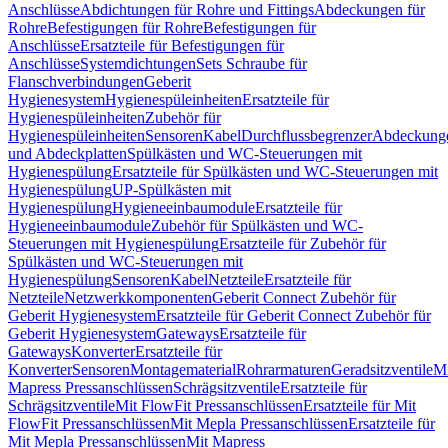
Anschlüsse
Abdichtungen für Rohre und Fittings
Abdeckungen für
Rohre
Befestigungen für Rohre
Befestigungen für
Anschlüsse
Ersatzteile für Befestigungen für
Anschlüsse
Systemdichtungen
Sets Schraube für
Flanschverbindungen
Geberit
Hygienesystem
Hygienespüleinheiten
Ersatzteile für
Hygienespüleinheiten
Zubehör für
Hygienespüleinheiten
Sensoren
Kabel
Durchflussbegrenzer
Abdeckung
und Abdeckplatten
Spülkästen und WC-Steuerungen mit
Hygienespülung
Ersatzteile für Spülkästen und WC-Steuerungen mit
Hygienespülung
UP-Spülkästen mit
Hygienespülung
Hygieneeinbaumodule
Ersatzteile für
Hygieneeinbaumodule
Zubehör für Spülkästen und WC-
Steuerungen mit Hygienespülung
Ersatzteile für Zubehör für
Spülkästen und WC-Steuerungen mit
Hygienespülung
Sensoren
Kabel
Netzteile
Ersatzteile für
Netzteile
Netzwerkkomponenten
Geberit Connect Zubehör für
Geberit Hygienesystem
Ersatzteile für Geberit Connect Zubehör für
Geberit Hygienesystem
Gateways
Ersatzteile für
Gateways
Konverter
Ersatzteile für
Konverter
Sensoren
Montagematerial
Rohrarmaturen
Geradsitzventile
Mi
Mapress Pressanschlüssen
Schrägsitzventile
Ersatzteile für
Schrägsitzventile
Mit FlowFit Pressanschlüssen
Ersatzteile für Mit
FlowFit Pressanschlüssen
Mit Mepla Pressanschlüssen
Ersatzteile für
Mit Mepla Pressanschlüssen
Mit Mapress