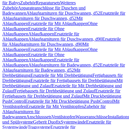
für Babys
Zubehör
Reparatursets
Weiteres
Zubehör
Apparateanschlüsse für Duschen und
Badewannen
Ablaufgarnituren für Duschwannen, d52
Ersatzteile für
Ablaufgarnituren für Duschwannen, d52
Mit
Ablaufkappen
Ersatzteile für Mit Ablaufkappen
Ohne
Ablaufkappen
Ersatzteile für Ohne
Ablaufkappen
Ablaufkappen
Ersatzteile für
Ablaufkappen
Ablaufgarnituren für Duschwannen, d90
Ersatzteile
für Ablaufgarnituren für Duschwannen, d90
Mit
Ablaufkappen
Ersatzteile für Mit Ablaufkappen
Ohne
Ablaufkappen
Ersatzteile für Ohne
Ablaufkappen
Ablaufkappen
Ersatzteile für
Ablaufkappen
Ablaufgarnituren für Badewannen, d52
Ersatzteile für
Ablaufgarnituren für Badewannen, d52
Mit
Drehbetätigung
Ersatzteile für Mit Drehbetätigung
Fertigbausets für
Drehbetätigung
Ersatzteile für Fertigbausets für Drehbetätigung
Mit
Drehbetätigung und Zulauf
Ersatzteile für Mit Drehbetätigung und
Zulauf
Fertigbausets für Drehbetätigung und Zulauf
Ersatzteile für
Fertigbausets für Drehbetätigung und Zulauf
Mit Druckbetätigung
PushControl
Ersatzteile für Mit Druckbetätigung PushControl
Mit
Ventilstopfen
Ersatzteile für Mit Ventilstopfen
Zubehör für
Ablaufgarnituren für
Badewannen
Anschlusssets
Ventilstopfen
Wasseranschlüsse
Installation
und Spülsysteme
Geberit Duofix
Systemwände
Ersatzteile für
Systemwände
Tragsysteme
Ersatzteile für