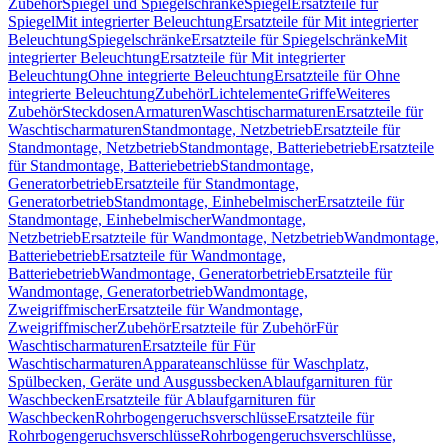
Zubehör
Spiegel und Spiegelschränke
Spiegel
Ersatzteile für
Spiegel
Mit integrierter Beleuchtung
Ersatzteile für Mit integrierter
Beleuchtung
Spiegelschränke
Ersatzteile für Spiegelschränke
Mit
integrierter Beleuchtung
Ersatzteile für Mit integrierter
Beleuchtung
Ohne integrierte Beleuchtung
Ersatzteile für Ohne
integrierte Beleuchtung
Zubehör
Lichtelemente
Griffe
Weiteres
Zubehör
Steckdosen
Armaturen
Waschtischarmaturen
Ersatzteile für
Waschtischarmaturen
Standmontage, Netzbetrieb
Ersatzteile für
Standmontage, Netzbetrieb
Standmontage, Batteriebetrieb
Ersatzteile
für Standmontage, Batteriebetrieb
Standmontage,
Generatorbetrieb
Ersatzteile für Standmontage,
Generatorbetrieb
Standmontage, Einhebelmischer
Ersatzteile für
Standmontage, Einhebelmischer
Wandmontage,
Netzbetrieb
Ersatzteile für Wandmontage, Netzbetrieb
Wandmontage,
Batteriebetrieb
Ersatzteile für Wandmontage,
Batteriebetrieb
Wandmontage, Generatorbetrieb
Ersatzteile für
Wandmontage, Generatorbetrieb
Wandmontage,
Zweigriffmischer
Ersatzteile für Wandmontage,
Zweigriffmischer
Zubehör
Ersatzteile für Zubehör
Für
Waschtischarmaturen
Ersatzteile für Für
Waschtischarmaturen
Apparateanschlüsse für Waschplatz,
Spülbecken, Geräte und Ausgussbecken
Ablaufgarnituren für
Waschbecken
Ersatzteile für Ablaufgarnituren für
Waschbecken
Rohrbogengeruchsverschlüsse
Ersatzteile für
Rohrbogengeruchsverschlüsse
Rohrbogengeruchsverschlüsse,