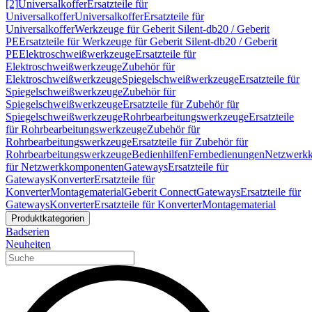
[2]
Universalkoffer
Ersatzteile für
Universalkoffer
Universalkoffer
Ersatzteile für
Universalkoffer
Werkzeuge für Geberit Silent-db20 / Geberit
PE
Ersatzteile für Werkzeuge für Geberit Silent-db20 / Geberit
PE
Elektroschweißwerkzeuge
Ersatzteile für
Elektroschweißwerkzeuge
Zubehör für
Elektroschweißwerkzeuge
Spiegelschweißwerkzeuge
Ersatzteile für
Spiegelschweißwerkzeuge
Zubehör für
Spiegelschweißwerkzeuge
Ersatzteile für Zubehör für
Spiegelschweißwerkzeuge
Rohrbearbeitungswerkzeuge
Ersatzteile
für Rohrbearbeitungswerkzeuge
Zubehör für
Rohrbearbeitungswerkzeuge
Ersatzteile für Zubehör für
Rohrbearbeitungswerkzeuge
Bedienhilfen
Fernbedienungen
Netzwerk
für Netzwerkkomponenten
Gateways
Ersatzteile für
Gateways
Konverter
Ersatzteile für
Konverter
Montagematerial
Geberit Connect
Gateways
Ersatzteile für
Gateways
Konverter
Ersatzteile für Konverter
Montagematerial
Produktkategorien
Badserien
Neuheiten