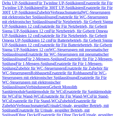
Delta UP-Spülkästen
Für Twinline UP-Spülkästen
Ersatzteile für Für
Twinline UP-Spülkästen
Für 300T UP-Spülkästen
Ersatzteile für Für
300T UP-Spülkästen
Zubehör
Verbrauchsmaterial
WC-Steuerungen
mit elektronischer Spülauslösung
Ersatzteile für WC-Steuerungen
mit elektronischer Spülauslösung
Für Netzbetrieb, für Geberit Sigma
UP-Spülkästen 12 cm
Ersatzteile für Für Netzbetrieb, für Geberit
Sigma UP-Spülkästen 12 cm
Für Netzbetrieb, für Geberit Omega
UP-Spülkästen 12 cm
Ersatzteile für Für Netzbetrieb, für Geberit
Omega UP-Spülkästen 12 cm
Für Batteriebetrieb, für Geberit Sigma
UP-Spülkästen 12 cm
Ersatzteile für Für Batteriebetrieb, für Geberit
Sigma UP-Spülkästen 12 cm
WC-Steuerungen mit pneumatischer
Spülauslösung
Ersatzteile für WC-Steuerungen mit pneumatischer
Spülauslösung
Für 2-Mengen-Spülung
Ersatzteile für Für 2-Mengen-
Spülung
Für 1-Mengen-Spülung
Ersatzteile für Für 1-Mengen-
Spülung
Zubehör für WC-Steuerungen
Ersatzteile für Zubehör für
WC-Steuerungen
Rohbausets
Ersatzteile für Rohbausets
Für WC-
Steuerungen mit elektronischer Spülauslösung
Ersatzteile für Für
WC-Steuerungen mit elektronischer
Spülauslösung
Verbindungen
Geberit Monolith
Sanitärmodule
Sanitärmodule für WCs
Ersatzteile für Sanitärmodule
für WCs
Für Wand-WCs
Ersatzteile für Für Wand-WCs
Für Stand-
WCs
Ersatzteile für Für Stand-WCs
Zubehör
Ersatzteile für
Zubehör
Verbrauchsmaterial
Urinale
Urinale, gespülter Betrieb, mit
Spülrand
Ersatzteile für Urinale, gespülter Betrieb, mit
Spülrand
Ohne Deckel
Ersatzteile für Ohne Deckel
Urinale, gespülter