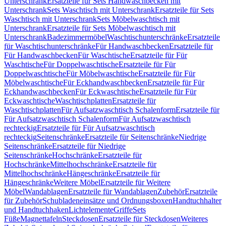
Unterschrank
Ersatzteile für Sets Handwaschbecken mit
Unterschrank
Sets Waschtisch mit Unterschrank
Ersatzteile für Sets
Waschtisch mit Unterschrank
Sets Möbelwaschtisch mit
Unterschrank
Ersatzteile für Sets Möbelwaschtisch mit
Unterschrank
Badezimmermöbel
Waschtischunterschränke
Ersatzteile
für Waschtischunterschränke
Für Handwaschbecken
Ersatzteile für
Für Handwaschbecken
Für Waschtische
Ersatzteile für Für
Waschtische
Für Doppelwaschtische
Ersatzteile für Für
Doppelwaschtische
Für Möbelwaschtische
Ersatzteile für Für
Möbelwaschtische
Für Eckhandwaschbecken
Ersatzteile für Für
Eckhandwaschbecken
Für Eckwaschtische
Ersatzteile für Für
Eckwaschtische
Waschtischplatten
Ersatzteile für
Waschtischplatten
Für Aufsatzwaschtisch Schalenform
Ersatzteile für
Für Aufsatzwaschtisch Schalenform
Für Aufsatzwaschtisch
rechteckig
Ersatzteile für Für Aufsatzwaschtisch
rechteckig
Seitenschränke
Ersatzteile für Seitenschränke
Niedrige
Seitenschränke
Ersatzteile für Niedrige
Seitenschränke
Hochschränke
Ersatzteile für
Hochschränke
Mittelhochschränke
Ersatzteile für
Mittelhochschränke
Hängeschränke
Ersatzteile für
Hängeschränke
Weitere Möbel
Ersatzteile für Weitere
Möbel
Wandablagen
Ersatzteile für Wandablagen
Zubehör
Ersatzteile
für Zubehör
Schubladeneinsätze und Ordnungsboxen
Handtuchhalter
und Handtuchhaken
Lichtelemente
Griffe
Sets
Füße
Magnettafeln
Steckdosen
Ersatzteile für Steckdosen
Weiteres