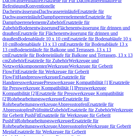
Dachwassereinläufe
Ersatzteile für Für Dachwassereinläufe
Für
Befestigung
Konventionelle
Dachentwässerung
Dachwassereinläufe
Ersatzteile für
Dachwassereinläufe
Dampfsperrenelemente
Ersatzteile für
Dampfsperrenelemente
Zubehör
Ersatzteile für
Zubehör
Bodenentwässerung
Flächenentwässerung für drinnen und
draußen
Ersatzteile für Flächenentwässerung für drinnen und
draußen
Bodenabläufe 10 x 10 cm
Ersatzteile für Bodenabläufe 10 x
10 cm
Bodenabläufe 13 x 13 cm
Ersatzteile für Bodenabläufe 13 x
13 cm
Bodeneinläufe für Balkone und Terrassen, 13 x 13
cm
Ersatzteile für Bodeneinläufe für Balkone und Terrassen, 13 x 13
cm
Zubehör
Ersatzteile für Zubehör
Werkzeuge und
Netzwerkkomponenten
Werkzeuge
Werkzeuge für Geberit
FlowFit
Ersatzteile für Werkzeuge für Geberit
FlowFit
Handpresswerkzeuge
Ersatzteile für
Handpresswerkzeuge
Presswerkzeuge Kompatibilität [1]
Ersatzteile
für Presswerkzeuge Kompatibilität [1]
Presswerkzeuge
Kompatibilität [2]
Ersatzteile für Presswerkzeuge Kompatibilität
[2]
Rohrbearbeitungswerkzeuge
Ersatzteile für
Rohrbearbeitungswerkzeuge
Abpressstopfen
Ersatzteile für
Abpressstopfen
Prüfmittel
Zubehör
Ersatzteile für Zubehör
Werkzeuge
für Geberit PushFit
Ersatzteile für Werkzeuge für Geberit
PushFit
Rohrbearbeitungswerkzeuge
Ersatzteile für
Rohrbearbeitungswerkzeuge
Abpressstopfen
Werkzeuge für Geberit
Mepla
Ersatzteile für Werkzeuge für Geberit