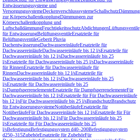
Entwässerungssysteme und
Versorgungssysteme
Deckenverschlusssysteme
Schallschutz
Dämmung
zur Körperschallentkopplung
Dämmungen zur
Körperschallentkopplung und
Luftschalldämmung
Feuchtigkeitsschutz
Abdichtungen
Lüftungsventile
für Entwässerung
Belüftungsventile
Ersatzteile für
Belüftungsventile
Geberit Pluvia
Dachentwässerung
Dachwassereinläufe
Ersatzteile für
Dachwassereinläufe
Dachwassereinläufe bis 12 l/s
Ersatzteile für
Dachwassereinläufe bis 12 l/s
Dachwassereinläufe bis 25
l/s
Ersatzteile für Dachwassereinläufe bis 25 l/s
Dachwassereinläufe
für Rinnen
Ersatzteile für Dachwassereinläufe für
Rinnen
Dachwassereinläufe bis 12 l/s
Ersatzteile für
Dachwassereinläufe bis 12 l/s
Dachwassereinläufe bis 25
l/s
Ersatzteile für Dachwassereinläufe bis 25
l/s
Dampfsperrenelemente
Ersatzteile für Dampfsperrenelemente
Für
Dachwassereinläufe bis 12 l/s
Ersatzteile für Für Dachwassereinläufe
bis 12 l/s
Für Dachwassereinläufe bis 25 l/s
Brandschutz
Brandschutz
für Entwässerungssysteme
Notüberläufe
Ersatzteile für
Notüberläufe
Für Dachwassereinläufe bis 12 l/s
Ersatzteile für Für
Dachwassereinläufe bis 12 l/s
Für Dachwassereinläufe bis 25
l/s
Ersatzteile für Für Dachwassereinläufe bis 25
l/s
Befestigung
Befestigungssystem d40–200
Befestigungssystem
d250–315
Zubehör
Ersatzteile für Zubehör
Für