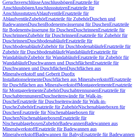
Geruchsverschlüsse
Anschlussbögen
Ersatzteile für
Anschlussbögen
Anschlussstutzen
Ersatzteile für
Anschlussstutzen
Ablaufventile
Ersatzteile für
Ablaufventile
Zubehör
Ersatzteile für Zubehör
Duschen und
Badewannen
Duschen
Bodenentwässerung für Duschen
Ersatzteile
für Bodenentwässerung für Duschen
Duschrinnen
Ersatzteile für
Duschrinnen
Zubehör für Duschrinnen
Ersatzteile für Zubehör für
Duschrinnen
Duschbodenabläufe
Ersatzteile für
Duschbodenabläufe
Zubehör für Duschbodenabläufe
Ersatzteile für
Zubehör für Duschbodenabläufe
Wandabläufe
Ersatzteile für
Wandabläufe
Zubehör für Wandabläufe
Ersatzteile für Zubehör für
Wandabläufe
Duschwannen und Duschflächen
Ersatzteile für
Duschwannen und Duschflächen
Duschflächen aus
Mineralwerkstoff und Geberit Duofix
Installationselemente
Duschflächen aus Mineralwerkstoff
Ersatzteile
für Duschflächen aus Mineralwerkstoff
Montageelemente
Ersatzteile
für Montageelemente
Zubehör
Duschabtrennungen
Ersatzteile für
Duschabtrennungen
Duschseitenwände für Walk-in-
Dusche
Ersatzteile für Duschseitenwände für Walk-in-
Dusche
Zubehör
Ersatzteile für Zubehör
Nischenablageboxen für
Duschen
Ersatzteile für Nischenablageboxen für
Duschen
Nischenablageboxen
Ersatzteile für
Nischenablageboxen
Zubehör
Badewannen
Badewannen aus
Mineralwerkstoff
Ersatzteile für Badewannen aus
Mineralwerkstoff
Badewannen für Babys
Ersatzteile für Badewannen