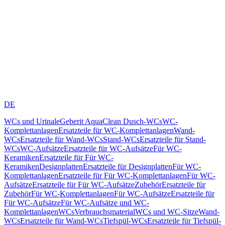
DE
WCs und Urinale
Geberit AquaClean Dusch-WCs
WC-
Komplettanlagen
Ersatzteile für WC-Komplettanlagen
Wand-
WCs
Ersatzteile für Wand-WCs
Stand-WCs
Ersatzteile für Stand-
WCs
WC-Aufsätze
Ersatzteile für WC-Aufsätze
Für WC-
Keramiken
Ersatzteile für Für WC-
Keramiken
Designplatten
Ersatzteile für Designplatten
Für WC-
Komplettanlagen
Ersatzteile für Für WC-Komplettanlagen
Für WC-
Aufsätze
Ersatzteile für Für WC-Aufsätze
Zubehör
Ersatzteile für
Zubehör
Für WC-Komplettanlagen
Für WC-Aufsätze
Ersatzteile für
Für WC-Aufsätze
Für WC-Aufsätze und WC-
Komplettanlagen
WCs
Verbrauchsmaterial
WCs und WC-Sitze
Wand-
WCs
Ersatzteile für Wand-WCs
Tiefspül-WCs
Ersatzteile für Tiefspül-