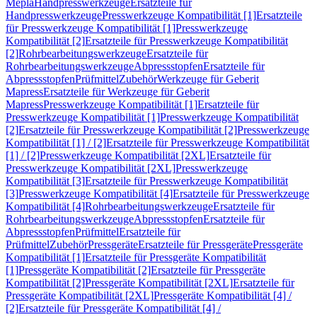
Mepla
Handpresswerkzeuge
Ersatzteile für
Handpresswerkzeuge
Presswerkzeuge Kompatibilität [1]
Ersatzteile
für Presswerkzeuge Kompatibilität [1]
Presswerkzeuge
Kompatibilität [2]
Ersatzteile für Presswerkzeuge Kompatibilität
[2]
Rohrbearbeitungswerkzeuge
Ersatzteile für
Rohrbearbeitungswerkzeuge
Abpressstopfen
Ersatzteile für
Abpressstopfen
Prüfmittel
Zubehör
Werkzeuge für Geberit
Mapress
Ersatzteile für Werkzeuge für Geberit
Mapress
Presswerkzeuge Kompatibilität [1]
Ersatzteile für
Presswerkzeuge Kompatibilität [1]
Presswerkzeuge Kompatibilität
[2]
Ersatzteile für Presswerkzeuge Kompatibilität [2]
Presswerkzeuge
Kompatibilität [1] / [2]
Ersatzteile für Presswerkzeuge Kompatibilität
[1] / [2]
Presswerkzeuge Kompatibilität [2XL]
Ersatzteile für
Presswerkzeuge Kompatibilität [2XL]
Presswerkzeuge
Kompatibilität [3]
Ersatzteile für Presswerkzeuge Kompatibilität
[3]
Presswerkzeuge Kompatibilität [4]
Ersatzteile für Presswerkzeuge
Kompatibilität [4]
Rohrbearbeitungswerkzeuge
Ersatzteile für
Rohrbearbeitungswerkzeuge
Abpressstopfen
Ersatzteile für
Abpressstopfen
Prüfmittel
Ersatzteile für
Prüfmittel
Zubehör
Pressgeräte
Ersatzteile für Pressgeräte
Pressgeräte
Kompatibilität [1]
Ersatzteile für Pressgeräte Kompatibilität
[1]
Pressgeräte Kompatibilität [2]
Ersatzteile für Pressgeräte
Kompatibilität [2]
Pressgeräte Kompatibilität [2XL]
Ersatzteile für
Pressgeräte Kompatibilität [2XL]
Pressgeräte Kompatibilität [4] /
[2]
Ersatzteile für Pressgeräte Kompatibilität [4] /