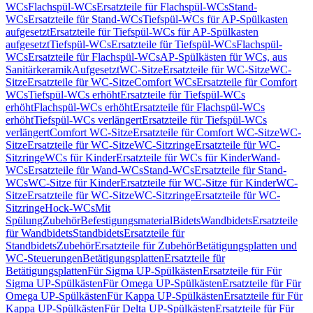
WCs
Flachspül-WCs
Ersatzteile für Flachspül-WCs
Stand-
WCs
Ersatzteile für Stand-WCs
Tiefspül-WCs für AP-Spülkasten
aufgesetzt
Ersatzteile für Tiefspül-WCs für AP-Spülkasten
aufgesetzt
Tiefspül-WCs
Ersatzteile für Tiefspül-WCs
Flachspül-
WCs
Ersatzteile für Flachspül-WCs
AP-Spülkästen für WCs, aus
Sanitärkeramik
Aufgesetzt
WC-Sitze
Ersatzteile für WC-Sitze
WC-
Sitze
Ersatzteile für WC-Sitze
Comfort WCs
Ersatzteile für Comfort
WCs
Tiefspül-WCs erhöht
Ersatzteile für Tiefspül-WCs
erhöht
Flachspül-WCs erhöht
Ersatzteile für Flachspül-WCs
erhöht
Tiefspül-WCs verlängert
Ersatzteile für Tiefspül-WCs
verlängert
Comfort WC-Sitze
Ersatzteile für Comfort WC-Sitze
WC-
Sitze
Ersatzteile für WC-Sitze
WC-Sitzringe
Ersatzteile für WC-
Sitzringe
WCs für Kinder
Ersatzteile für WCs für Kinder
Wand-
WCs
Ersatzteile für Wand-WCs
Stand-WCs
Ersatzteile für Stand-
WCs
WC-Sitze für Kinder
Ersatzteile für WC-Sitze für Kinder
WC-
Sitze
Ersatzteile für WC-Sitze
WC-Sitzringe
Ersatzteile für WC-
Sitzringe
Hock-WCs
Mit
Spülung
Zubehör
Befestigungsmaterial
Bidets
Wandbidets
Ersatzteile
für Wandbidets
Standbidets
Ersatzteile für
Standbidets
Zubehör
Ersatzteile für Zubehör
Betätigungsplatten und
WC-Steuerungen
Betätigungsplatten
Ersatzteile für
Betätigungsplatten
Für Sigma UP-Spülkästen
Ersatzteile für Für
Sigma UP-Spülkästen
Für Omega UP-Spülkästen
Ersatzteile für Für
Omega UP-Spülkästen
Für Kappa UP-Spülkästen
Ersatzteile für Für
Kappa UP-Spülkästen
Für Delta UP-Spülkästen
Ersatzteile für Für