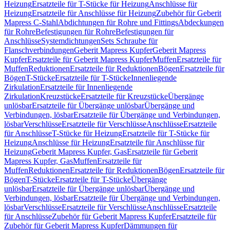
Heizung
Ersatzteile für T-Stücke für Heizung
Anschlüsse für
Heizung
Ersatzteile für Anschlüsse für Heizung
Zubehör für Geberit
Mapress C-Stahl
Abdichtungen für Rohre und Fittings
Abdeckungen
für Rohre
Befestigungen für Rohre
Befestigungen für
Anschlüsse
Systemdichtungen
Sets Schraube für
Flanschverbindungen
Geberit Mapress Kupfer
Geberit Mapress
Kupfer
Ersatzteile für Geberit Mapress Kupfer
Muffen
Ersatzteile für
Muffen
Reduktionen
Ersatzteile für Reduktionen
Bögen
Ersatzteile für
Bögen
T-Stücke
Ersatzteile für T-Stücke
Innenliegende
Zirkulation
Ersatzteile für Innenliegende
Zirkulation
Kreuzstücke
Ersatzteile für Kreuzstücke
Übergänge
unlösbar
Ersatzteile für Übergänge unlösbar
Übergänge und
Verbindungen, lösbar
Ersatzteile für Übergänge und Verbindungen,
lösbar
Verschlüsse
Ersatzteile für Verschlüsse
Anschlüsse
Ersatzteile
für Anschlüsse
T-Stücke für Heizung
Ersatzteile für T-Stücke für
Heizung
Anschlüsse für Heizung
Ersatzteile für Anschlüsse für
Heizung
Geberit Mapress Kupfer, Gas
Ersatzteile für Geberit
Mapress Kupfer, Gas
Muffen
Ersatzteile für
Muffen
Reduktionen
Ersatzteile für Reduktionen
Bögen
Ersatzteile für
Bögen
T-Stücke
Ersatzteile für T-Stücke
Übergänge
unlösbar
Ersatzteile für Übergänge unlösbar
Übergänge und
Verbindungen, lösbar
Ersatzteile für Übergänge und Verbindungen,
lösbar
Verschlüsse
Ersatzteile für Verschlüsse
Anschlüsse
Ersatzteile
für Anschlüsse
Zubehör für Geberit Mapress Kupfer
Ersatzteile für
Zubehör für Geberit Mapress Kupfer
Dämmungen für