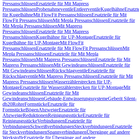
Pressanschlüssen
Ersatzteile für Mit Mapress
Pressanschlüssen
Probenahmeventile
Entleerventile
Kugelhähne
Ersatzt
für Kugelhähne
Mit FlowFit Pressanschlüssen
Ersatzteile für Mit
FlowFit Pressanschlüssen
Mit Mepla Pressanschlüssen
Ersatzteile für
Mit Mepla Pressanschlüssen
Mit Mapress
Pressanschlüssen
Ersatzteile für Mit Mapress
Pressanschlüssen
Kugelhähne für UP-Montage
Ersatzteile für
Kugelhähne für UP-Montage
Mit FlowFit
Pressanschlüssen
Ersatzteile für Mit FlowFit Pressanschlüssen
Mit
Mepla Pressanschlüssen
Ersatzteile für Mit Mepla
Pressanschlüssen
Mit Mapress Pressanschlüssen
Ersatzteile für Mit
Mapress Pressanschlüssen
Mit Gewindeanschlüssen
Ersatzteile für
Mit Gewindeanschlüssen
Rückschlagventile
Ersatzteile für
Rückschlagventile
Mit Mapress Pressanschlüssen
Ersatzteile für Mit
Mapress Pressanschlüssen
Wasserzählerstrecken für UP-
Montage
Ersatzteile für Wasserzählerstrecken für UP-Montage
Mit
Gewindeanschlüssen
Ersatzteile für Mit
Gewindeanschlüssen
Gebäude-Entwässerungssysteme
Geberit Silent-
db20
Rohre
Formstücke
Ersatzteile für
Formstücke
Bögen
Abzweige
Ersatzteile für
Abzweige
Reduktionen
Reinigungsstücke
Ersatzteile für
Reinigungsstücke
Verbindungen
Ersatzteile für
Verbindungen
Schweißverbindungen
Steckverbindungen
Ersatzteile
für Steckverbindungen
Spannverbindungen
Übergänge auf andere
Werkstoffe
Ersatzteile für Übergänge auf andere