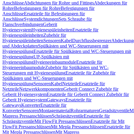
Anschlüsse
Abdichtungen für Rohre und Fittings
Abdeckungen für
Rohre
Befestigungen für Rohre
Befestigungen für
Anschlüsse
Ersatzteile für Befestigungen für
Anschlüsse
Systemdichtungen
Sets Schraube für
Flanschverbindungen
Geberit
Hygienesystem
Hygienespüleinheiten
Ersatzteile für
Hygienespüleinheiten
Zubehör für
Hygienespüleinheiten
Sensoren
Kabel
Durchflussbegrenzer
Abdeckung
und Abdeckplatten
Spülkästen und WC-Steuerungen mit
Hygienespülung
Ersatzteile für Spülkästen und WC-Steuerungen mit
Hygienespülung
UP-Spülkästen mit
Hygienespülung
Hygieneeinbaumodule
Ersatzteile für
Hygieneeinbaumodule
Zubehör für Spülkästen und WC-
Steuerungen mit Hygienespülung
Ersatzteile für Zubehör für
Spülkästen und WC-Steuerungen mit
Hygienespülung
Sensoren
Kabel
Netzteile
Ersatzteile für
Netzteile
Netzwerkkomponenten
Geberit Connect Zubehör für
Geberit Hygienesystem
Ersatzteile für Geberit Connect Zubehör für
Geberit Hygienesystem
Gateways
Ersatzteile für
Gateways
Konverter
Ersatzteile für
Konverter
Sensoren
Montagematerial
Rohrarmaturen
Geradsitzventile
Mi
Mapress Pressanschlüssen
Schrägsitzventile
Ersatzteile für
Schrägsitzventile
Mit FlowFit Pressanschlüssen
Ersatzteile für Mit
FlowFit Pressanschlüssen
Mit Mepla Pressanschlüssen
Ersatzteile für
Mit Mepla Pressanschlüssen
Mit Mapress