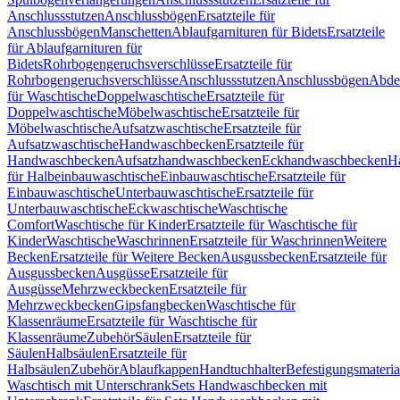
Anschlussstutzen
Anschlussbögen
Ersatzteile für
Anschlussbögen
Manschetten
Ablaufgarnituren für Bidets
Ersatzteile
für Ablaufgarnituren für
Bidets
Rohrbogengeruchsverschlüsse
Ersatzteile für
Rohrbogengeruchsverschlüsse
Anschlussstutzen
Anschlussbögen
Abde
für Waschtische
Doppelwaschtische
Ersatzteile für
Doppelwaschtische
Möbelwaschtische
Ersatzteile für
Möbelwaschtische
Aufsatzwaschtische
Ersatzteile für
Aufsatzwaschtische
Handwaschbecken
Ersatzteile für
Handwaschbecken
Aufsatzhandwaschbecken
Eckhandwaschbecken
H
für Halbeinbauwaschtische
Einbauwaschtische
Ersatzteile für
Einbauwaschtische
Unterbauwaschtische
Ersatzteile für
Unterbauwaschtische
Eckwaschtische
Waschtische
Comfort
Waschtische für Kinder
Ersatzteile für Waschtische für
Kinder
Waschtische
Waschrinnen
Ersatzteile für Waschrinnen
Weitere
Becken
Ersatzteile für Weitere Becken
Ausgussbecken
Ersatzteile für
Ausgussbecken
Ausgüsse
Ersatzteile für
Ausgüsse
Mehrzweckbecken
Ersatzteile für
Mehrzweckbecken
Gipsfangbecken
Waschtische für
Klassenräume
Ersatzteile für Waschtische für
Klassenräume
Zubehör
Säulen
Ersatzteile für
Säulen
Halbsäulen
Ersatzteile für
Halbsäulen
Zubehör
Ablaufkappen
Handtuchhalter
Befestigungsmateria
Waschtisch mit Unterschrank
Sets Handwaschbecken mit