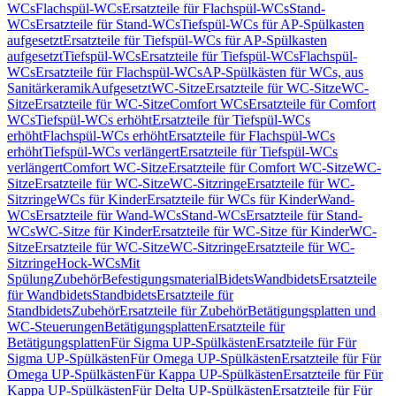
WCs
Flachspül-WCs
Ersatzteile für Flachspül-WCs
Stand-
WCs
Ersatzteile für Stand-WCs
Tiefspül-WCs für AP-Spülkasten
aufgesetzt
Ersatzteile für Tiefspül-WCs für AP-Spülkasten
aufgesetzt
Tiefspül-WCs
Ersatzteile für Tiefspül-WCs
Flachspül-
WCs
Ersatzteile für Flachspül-WCs
AP-Spülkästen für WCs, aus
Sanitärkeramik
Aufgesetzt
WC-Sitze
Ersatzteile für WC-Sitze
WC-
Sitze
Ersatzteile für WC-Sitze
Comfort WCs
Ersatzteile für Comfort
WCs
Tiefspül-WCs erhöht
Ersatzteile für Tiefspül-WCs
erhöht
Flachspül-WCs erhöht
Ersatzteile für Flachspül-WCs
erhöht
Tiefspül-WCs verlängert
Ersatzteile für Tiefspül-WCs
verlängert
Comfort WC-Sitze
Ersatzteile für Comfort WC-Sitze
WC-
Sitze
Ersatzteile für WC-Sitze
WC-Sitzringe
Ersatzteile für WC-
Sitzringe
WCs für Kinder
Ersatzteile für WCs für Kinder
Wand-
WCs
Ersatzteile für Wand-WCs
Stand-WCs
Ersatzteile für Stand-
WCs
WC-Sitze für Kinder
Ersatzteile für WC-Sitze für Kinder
WC-
Sitze
Ersatzteile für WC-Sitze
WC-Sitzringe
Ersatzteile für WC-
Sitzringe
Hock-WCs
Mit
Spülung
Zubehör
Befestigungsmaterial
Bidets
Wandbidets
Ersatzteile
für Wandbidets
Standbidets
Ersatzteile für
Standbidets
Zubehör
Ersatzteile für Zubehör
Betätigungsplatten und
WC-Steuerungen
Betätigungsplatten
Ersatzteile für
Betätigungsplatten
Für Sigma UP-Spülkästen
Ersatzteile für Für
Sigma UP-Spülkästen
Für Omega UP-Spülkästen
Ersatzteile für Für
Omega UP-Spülkästen
Für Kappa UP-Spülkästen
Ersatzteile für Für
Kappa UP-Spülkästen
Für Delta UP-Spülkästen
Ersatzteile für Für