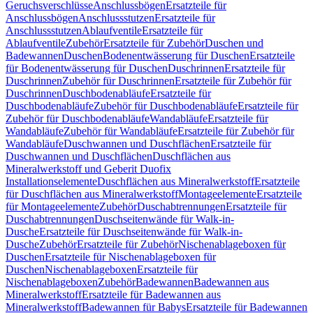
Geruchsverschlüsse
Anschlussbögen
Ersatzteile für
Anschlussbögen
Anschlussstutzen
Ersatzteile für
Anschlussstutzen
Ablaufventile
Ersatzteile für
Ablaufventile
Zubehör
Ersatzteile für Zubehör
Duschen und
Badewannen
Duschen
Bodenentwässerung für Duschen
Ersatzteile
für Bodenentwässerung für Duschen
Duschrinnen
Ersatzteile für
Duschrinnen
Zubehör für Duschrinnen
Ersatzteile für Zubehör für
Duschrinnen
Duschbodenabläufe
Ersatzteile für
Duschbodenabläufe
Zubehör für Duschbodenabläufe
Ersatzteile für
Zubehör für Duschbodenabläufe
Wandabläufe
Ersatzteile für
Wandabläufe
Zubehör für Wandabläufe
Ersatzteile für Zubehör für
Wandabläufe
Duschwannen und Duschflächen
Ersatzteile für
Duschwannen und Duschflächen
Duschflächen aus
Mineralwerkstoff und Geberit Duofix
Installationselemente
Duschflächen aus Mineralwerkstoff
Ersatzteile
für Duschflächen aus Mineralwerkstoff
Montageelemente
Ersatzteile
für Montageelemente
Zubehör
Duschabtrennungen
Ersatzteile für
Duschabtrennungen
Duschseitenwände für Walk-in-
Dusche
Ersatzteile für Duschseitenwände für Walk-in-
Dusche
Zubehör
Ersatzteile für Zubehör
Nischenablageboxen für
Duschen
Ersatzteile für Nischenablageboxen für
Duschen
Nischenablageboxen
Ersatzteile für
Nischenablageboxen
Zubehör
Badewannen
Badewannen aus
Mineralwerkstoff
Ersatzteile für Badewannen aus
Mineralwerkstoff
Badewannen für Babys
Ersatzteile für Badewannen