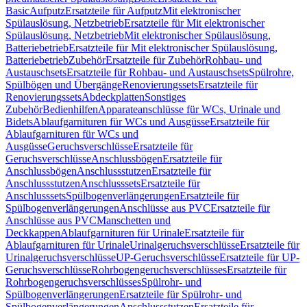
Basic
Aufputz
Ersatzteile für Aufputz
Mit elektronischer
Spülauslösung, Netzbetrieb
Ersatzteile für Mit elektronischer
Spülauslösung, Netzbetrieb
Mit elektronischer Spülauslösung,
Batteriebetrieb
Ersatzteile für Mit elektronischer Spülauslösung,
Batteriebetrieb
Zubehör
Ersatzteile für Zubehör
Rohbau- und
Austauschsets
Ersatzteile für Rohbau- und Austauschsets
Spülrohre,
Spülbögen und Übergänge
Renovierungssets
Ersatzteile für
Renovierungssets
Abdeckplatten
Sonstiges
Zubehör
Bedienhilfen
Apparateanschlüsse für WCs, Urinale und
Bidets
Ablaufgarnituren für WCs und Ausgüsse
Ersatzteile für
Ablaufgarnituren für WCs und
Ausgüsse
Geruchsverschlüsse
Ersatzteile für
Geruchsverschlüsse
Anschlussbögen
Ersatzteile für
Anschlussbögen
Anschlussstutzen
Ersatzteile für
Anschlussstutzen
Anschlusssets
Ersatzteile für
Anschlusssets
Spülbogenverlängerungen
Ersatzteile für
Spülbogenverlängerungen
Anschlüsse aus PVC
Ersatzteile für
Anschlüsse aus PVC
Manschetten und
Deckkappen
Ablaufgarnituren für Urinale
Ersatzteile für
Ablaufgarnituren für Urinale
Urinalgeruchsverschlüsse
Ersatzteile für
Urinalgeruchsverschlüsse
UP-Geruchsverschlüsse
Ersatzteile für UP-
Geruchsverschlüsse
Rohrbogengeruchsverschlüsses
Ersatzteile für
Rohrbogengeruchsverschlüsses
Spülrohr- und
Spülbogenverlängerungen
Ersatzteile für Spülrohr- und
Spülbogenverlängerungen
Anschlussstutzen
Ersatzteile für