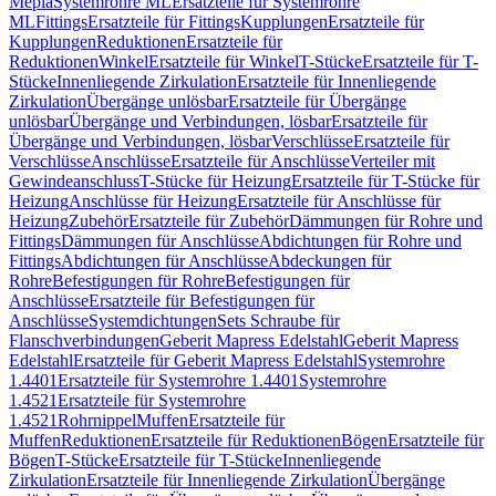
Mepla
Systemrohre ML
Ersatzteile für Systemrohre
ML
Fittings
Ersatzteile für Fittings
Kupplungen
Ersatzteile für
Kupplungen
Reduktionen
Ersatzteile für
Reduktionen
Winkel
Ersatzteile für Winkel
T-Stücke
Ersatzteile für T-
Stücke
Innenliegende Zirkulation
Ersatzteile für Innenliegende
Zirkulation
Übergänge unlösbar
Ersatzteile für Übergänge
unlösbar
Übergänge und Verbindungen, lösbar
Ersatzteile für
Übergänge und Verbindungen, lösbar
Verschlüsse
Ersatzteile für
Verschlüsse
Anschlüsse
Ersatzteile für Anschlüsse
Verteiler mit
Gewindeanschluss
T-Stücke für Heizung
Ersatzteile für T-Stücke für
Heizung
Anschlüsse für Heizung
Ersatzteile für Anschlüsse für
Heizung
Zubehör
Ersatzteile für Zubehör
Dämmungen für Rohre und
Fittings
Dämmungen für Anschlüsse
Abdichtungen für Rohre und
Fittings
Abdichtungen für Anschlüsse
Abdeckungen für
Rohre
Befestigungen für Rohre
Befestigungen für
Anschlüsse
Ersatzteile für Befestigungen für
Anschlüsse
Systemdichtungen
Sets Schraube für
Flanschverbindungen
Geberit Mapress Edelstahl
Geberit Mapress
Edelstahl
Ersatzteile für Geberit Mapress Edelstahl
Systemrohre
1.4401
Ersatzteile für Systemrohre 1.4401
Systemrohre
1.4521
Ersatzteile für Systemrohre
1.4521
Rohrnippel
Muffen
Ersatzteile für
Muffen
Reduktionen
Ersatzteile für Reduktionen
Bögen
Ersatzteile für
Bögen
T-Stücke
Ersatzteile für T-Stücke
Innenliegende
Zirkulation
Ersatzteile für Innenliegende Zirkulation
Übergänge