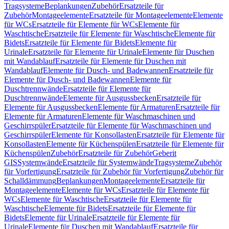
Tragsysteme
Beplankungen
Zubehör
Ersatzteile für
Zubehör
Montageelemente
Ersatzteile für Montageelemente
Elemente
für WCs
Ersatzteile für Elemente für WCs
Elemente für
Waschtische
Ersatzteile für Elemente für Waschtische
Elemente für
Bidets
Ersatzteile für Elemente für Bidets
Elemente für
Urinale
Ersatzteile für Elemente für Urinale
Elemente für Duschen
mit Wandablauf
Ersatzteile für Elemente für Duschen mit
Wandablauf
Elemente für Dusch- und Badewannen
Ersatzteile für
Elemente für Dusch- und Badewannen
Elemente für
Duschtrennwände
Ersatzteile für Elemente für
Duschtrennwände
Elemente für Ausgussbecken
Ersatzteile für
Elemente für Ausgussbecken
Elemente für Armaturen
Ersatzteile für
Elemente für Armaturen
Elemente für Waschmaschinen und
Geschirrspüler
Ersatzteile für Elemente für Waschmaschinen und
Geschirrspüler
Elemente für Konsollasten
Ersatzteile für Elemente für
Konsollasten
Elemente für Küchenspülen
Ersatzteile für Elemente für
Küchenspülen
Zubehör
Ersatzteile für Zubehör
Geberit
GIS
Systemwände
Ersatzteile für Systemwände
Tragsysteme
Zubehör
für Vorfertigung
Ersatzteile für Zubehör für Vorfertigung
Zubehör für
Schalldämmung
Beplankungen
Montageelemente
Ersatzteile für
Montageelemente
Elemente für WCs
Ersatzteile für Elemente für
WCs
Elemente für Waschtische
Ersatzteile für Elemente für
Waschtische
Elemente für Bidets
Ersatzteile für Elemente für
Bidets
Elemente für Urinale
Ersatzteile für Elemente für
Urinale
Elemente für Duschen mit Wandablauf
Ersatzteile für