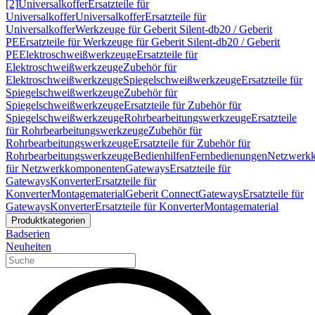
[2]
Universalkoffer
Ersatzteile für
Universalkoffer
Universalkoffer
Ersatzteile für
Universalkoffer
Werkzeuge für Geberit Silent-db20 / Geberit
PE
Ersatzteile für Werkzeuge für Geberit Silent-db20 / Geberit
PE
Elektroschweißwerkzeuge
Ersatzteile für
Elektroschweißwerkzeuge
Zubehör für
Elektroschweißwerkzeuge
Spiegelschweißwerkzeuge
Ersatzteile für
Spiegelschweißwerkzeuge
Zubehör für
Spiegelschweißwerkzeuge
Ersatzteile für Zubehör für
Spiegelschweißwerkzeuge
Rohrbearbeitungswerkzeuge
Ersatzteile
für Rohrbearbeitungswerkzeuge
Zubehör für
Rohrbearbeitungswerkzeuge
Ersatzteile für Zubehör für
Rohrbearbeitungswerkzeuge
Bedienhilfen
Fernbedienungen
Netzwerk
für Netzwerkkomponenten
Gateways
Ersatzteile für
Gateways
Konverter
Ersatzteile für
Konverter
Montagematerial
Geberit Connect
Gateways
Ersatzteile für
Gateways
Konverter
Ersatzteile für Konverter
Montagematerial
Produktkategorien
Badserien
Neuheiten