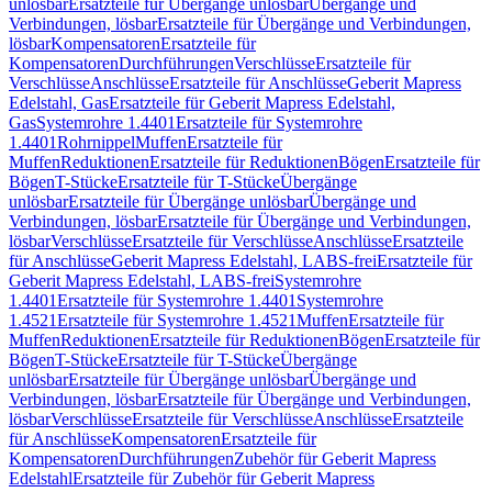
unlösbar
Ersatzteile für Übergänge unlösbar
Übergänge und
Verbindungen, lösbar
Ersatzteile für Übergänge und Verbindungen,
lösbar
Kompensatoren
Ersatzteile für
Kompensatoren
Durchführungen
Verschlüsse
Ersatzteile für
Verschlüsse
Anschlüsse
Ersatzteile für Anschlüsse
Geberit Mapress
Edelstahl, Gas
Ersatzteile für Geberit Mapress Edelstahl,
Gas
Systemrohre 1.4401
Ersatzteile für Systemrohre
1.4401
Rohrnippel
Muffen
Ersatzteile für
Muffen
Reduktionen
Ersatzteile für Reduktionen
Bögen
Ersatzteile für
Bögen
T-Stücke
Ersatzteile für T-Stücke
Übergänge
unlösbar
Ersatzteile für Übergänge unlösbar
Übergänge und
Verbindungen, lösbar
Ersatzteile für Übergänge und Verbindungen,
lösbar
Verschlüsse
Ersatzteile für Verschlüsse
Anschlüsse
Ersatzteile
für Anschlüsse
Geberit Mapress Edelstahl, LABS-frei
Ersatzteile für
Geberit Mapress Edelstahl, LABS-frei
Systemrohre
1.4401
Ersatzteile für Systemrohre 1.4401
Systemrohre
1.4521
Ersatzteile für Systemrohre 1.4521
Muffen
Ersatzteile für
Muffen
Reduktionen
Ersatzteile für Reduktionen
Bögen
Ersatzteile für
Bögen
T-Stücke
Ersatzteile für T-Stücke
Übergänge
unlösbar
Ersatzteile für Übergänge unlösbar
Übergänge und
Verbindungen, lösbar
Ersatzteile für Übergänge und Verbindungen,
lösbar
Verschlüsse
Ersatzteile für Verschlüsse
Anschlüsse
Ersatzteile
für Anschlüsse
Kompensatoren
Ersatzteile für
Kompensatoren
Durchführungen
Zubehör für Geberit Mapress
Edelstahl
Ersatzteile für Zubehör für Geberit Mapress