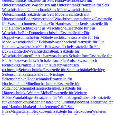
Unterschrank
Ersatzteile für Sets Handwaschbecken mit
Unterschrank
Sets Waschtisch mit Unterschrank
Ersatzteile für Sets
Waschtisch mit Unterschrank
Sets Möbelwaschtisch mit
Unterschrank
Ersatzteile für Sets Möbelwaschtisch mit
Unterschrank
Badezimmermöbel
Waschtischunterschränke
Ersatzteile
für Waschtischunterschränke
Für Handwaschbecken
Ersatzteile für
Für Handwaschbecken
Für Waschtische
Ersatzteile für Für
Waschtische
Für Doppelwaschtische
Ersatzteile für Für
Doppelwaschtische
Für Möbelwaschtische
Ersatzteile für Für
Möbelwaschtische
Für Eckhandwaschbecken
Ersatzteile für Für
Eckhandwaschbecken
Für Eckwaschtische
Ersatzteile für Für
Eckwaschtische
Waschtischplatten
Ersatzteile für
Waschtischplatten
Für Aufsatzwaschtisch Schalenform
Ersatzteile für
Für Aufsatzwaschtisch Schalenform
Für Aufsatzwaschtisch
rechteckig
Ersatzteile für Für Aufsatzwaschtisch
rechteckig
Seitenschränke
Ersatzteile für Seitenschränke
Niedrige
Seitenschränke
Ersatzteile für Niedrige
Seitenschränke
Hochschränke
Ersatzteile für
Hochschränke
Mittelhochschränke
Ersatzteile für
Mittelhochschränke
Hängeschränke
Ersatzteile für
Hängeschränke
Weitere Möbel
Ersatzteile für Weitere
Möbel
Wandablagen
Ersatzteile für Wandablagen
Zubehör
Ersatzteile
für Zubehör
Schubladeneinsätze und Ordnungsboxen
Handtuchhalter
und Handtuchhaken
Lichtelemente
Griffe
Sets
Füße
Magnettafeln
Steckdosen
Ersatzteile für Steckdosen
Weiteres