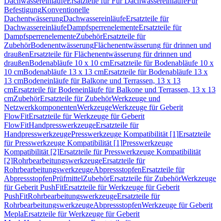
Dachwassereinläufe
Ersatzteile für Für Dachwassereinläufe
Für
Befestigung
Konventionelle
Dachentwässerung
Dachwassereinläufe
Ersatzteile für
Dachwassereinläufe
Dampfsperrenelemente
Ersatzteile für
Dampfsperrenelemente
Zubehör
Ersatzteile für
Zubehör
Bodenentwässerung
Flächenentwässerung für drinnen und
draußen
Ersatzteile für Flächenentwässerung für drinnen und
draußen
Bodenabläufe 10 x 10 cm
Ersatzteile für Bodenabläufe 10 x
10 cm
Bodenabläufe 13 x 13 cm
Ersatzteile für Bodenabläufe 13 x
13 cm
Bodeneinläufe für Balkone und Terrassen, 13 x 13
cm
Ersatzteile für Bodeneinläufe für Balkone und Terrassen, 13 x 13
cm
Zubehör
Ersatzteile für Zubehör
Werkzeuge und
Netzwerkkomponenten
Werkzeuge
Werkzeuge für Geberit
FlowFit
Ersatzteile für Werkzeuge für Geberit
FlowFit
Handpresswerkzeuge
Ersatzteile für
Handpresswerkzeuge
Presswerkzeuge Kompatibilität [1]
Ersatzteile
für Presswerkzeuge Kompatibilität [1]
Presswerkzeuge
Kompatibilität [2]
Ersatzteile für Presswerkzeuge Kompatibilität
[2]
Rohrbearbeitungswerkzeuge
Ersatzteile für
Rohrbearbeitungswerkzeuge
Abpressstopfen
Ersatzteile für
Abpressstopfen
Prüfmittel
Zubehör
Ersatzteile für Zubehör
Werkzeuge
für Geberit PushFit
Ersatzteile für Werkzeuge für Geberit
PushFit
Rohrbearbeitungswerkzeuge
Ersatzteile für
Rohrbearbeitungswerkzeuge
Abpressstopfen
Werkzeuge für Geberit
Mepla
Ersatzteile für Werkzeuge für Geberit