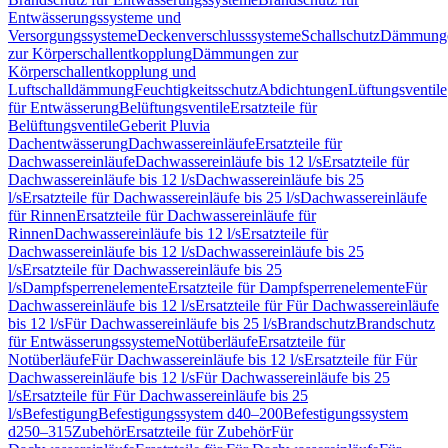
Entwässerungssysteme und
Versorgungssysteme
Deckenverschlusssysteme
Schallschutz
Dämmung
zur Körperschallentkopplung
Dämmungen zur
Körperschallentkopplung und
Luftschalldämmung
Feuchtigkeitsschutz
Abdichtungen
Lüftungsventile
für Entwässerung
Belüftungsventile
Ersatzteile für
Belüftungsventile
Geberit Pluvia
Dachentwässerung
Dachwassereinläufe
Ersatzteile für
Dachwassereinläufe
Dachwassereinläufe bis 12 l/s
Ersatzteile für
Dachwassereinläufe bis 12 l/s
Dachwassereinläufe bis 25
l/s
Ersatzteile für Dachwassereinläufe bis 25 l/s
Dachwassereinläufe
für Rinnen
Ersatzteile für Dachwassereinläufe für
Rinnen
Dachwassereinläufe bis 12 l/s
Ersatzteile für
Dachwassereinläufe bis 12 l/s
Dachwassereinläufe bis 25
l/s
Ersatzteile für Dachwassereinläufe bis 25
l/s
Dampfsperrenelemente
Ersatzteile für Dampfsperrenelemente
Für
Dachwassereinläufe bis 12 l/s
Ersatzteile für Für Dachwassereinläufe
bis 12 l/s
Für Dachwassereinläufe bis 25 l/s
Brandschutz
Brandschutz
für Entwässerungssysteme
Notüberläufe
Ersatzteile für
Notüberläufe
Für Dachwassereinläufe bis 12 l/s
Ersatzteile für Für
Dachwassereinläufe bis 12 l/s
Für Dachwassereinläufe bis 25
l/s
Ersatzteile für Für Dachwassereinläufe bis 25
l/s
Befestigung
Befestigungssystem d40–200
Befestigungssystem
d250–315
Zubehör
Ersatzteile für Zubehör
Für