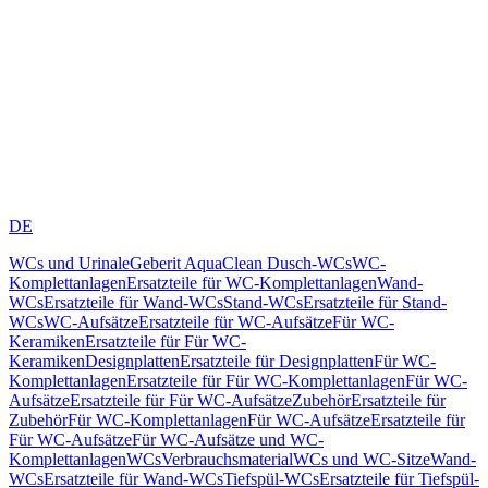
DE
WCs und Urinale
Geberit AquaClean Dusch-WCs
WC-
Komplettanlagen
Ersatzteile für WC-Komplettanlagen
Wand-
WCs
Ersatzteile für Wand-WCs
Stand-WCs
Ersatzteile für Stand-
WCs
WC-Aufsätze
Ersatzteile für WC-Aufsätze
Für WC-
Keramiken
Ersatzteile für Für WC-
Keramiken
Designplatten
Ersatzteile für Designplatten
Für WC-
Komplettanlagen
Ersatzteile für Für WC-Komplettanlagen
Für WC-
Aufsätze
Ersatzteile für Für WC-Aufsätze
Zubehör
Ersatzteile für
Zubehör
Für WC-Komplettanlagen
Für WC-Aufsätze
Ersatzteile für
Für WC-Aufsätze
Für WC-Aufsätze und WC-
Komplettanlagen
WCs
Verbrauchsmaterial
WCs und WC-Sitze
Wand-
WCs
Ersatzteile für Wand-WCs
Tiefspül-WCs
Ersatzteile für Tiefspül-