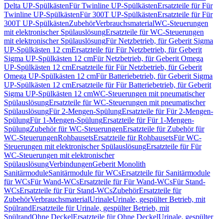
Delta UP-Spülkästen
Für Twinline UP-Spülkästen
Ersatzteile für Für
Twinline UP-Spülkästen
Für 300T UP-Spülkästen
Ersatzteile für Für
300T UP-Spülkästen
Zubehör
Verbrauchsmaterial
WC-Steuerungen
mit elektronischer Spülauslösung
Ersatzteile für WC-Steuerungen
mit elektronischer Spülauslösung
Für Netzbetrieb, für Geberit Sigma
UP-Spülkästen 12 cm
Ersatzteile für Für Netzbetrieb, für Geberit
Sigma UP-Spülkästen 12 cm
Für Netzbetrieb, für Geberit Omega
UP-Spülkästen 12 cm
Ersatzteile für Für Netzbetrieb, für Geberit
Omega UP-Spülkästen 12 cm
Für Batteriebetrieb, für Geberit Sigma
UP-Spülkästen 12 cm
Ersatzteile für Für Batteriebetrieb, für Geberit
Sigma UP-Spülkästen 12 cm
WC-Steuerungen mit pneumatischer
Spülauslösung
Ersatzteile für WC-Steuerungen mit pneumatischer
Spülauslösung
Für 2-Mengen-Spülung
Ersatzteile für Für 2-Mengen-
Spülung
Für 1-Mengen-Spülung
Ersatzteile für Für 1-Mengen-
Spülung
Zubehör für WC-Steuerungen
Ersatzteile für Zubehör für
WC-Steuerungen
Rohbausets
Ersatzteile für Rohbausets
Für WC-
Steuerungen mit elektronischer Spülauslösung
Ersatzteile für Für
WC-Steuerungen mit elektronischer
Spülauslösung
Verbindungen
Geberit Monolith
Sanitärmodule
Sanitärmodule für WCs
Ersatzteile für Sanitärmodule
für WCs
Für Wand-WCs
Ersatzteile für Für Wand-WCs
Für Stand-
WCs
Ersatzteile für Für Stand-WCs
Zubehör
Ersatzteile für
Zubehör
Verbrauchsmaterial
Urinale
Urinale, gespülter Betrieb, mit
Spülrand
Ersatzteile für Urinale, gespülter Betrieb, mit
Spülrand
Ohne Deckel
Ersatzteile für Ohne Deckel
Urinale, gespülter