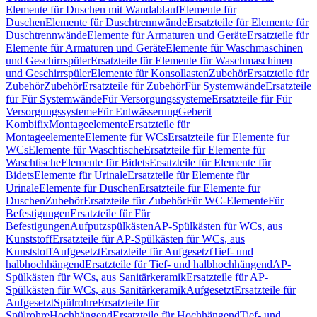
Elemente für Duschen mit Wandablauf
Elemente für
Duschen
Elemente für Duschtrennwände
Ersatzteile für Elemente für
Duschtrennwände
Elemente für Armaturen und Geräte
Ersatzteile für
Elemente für Armaturen und Geräte
Elemente für Waschmaschinen
und Geschirrspüler
Ersatzteile für Elemente für Waschmaschinen
und Geschirrspüler
Elemente für Konsollasten
Zubehör
Ersatzteile für
Zubehör
Zubehör
Ersatzteile für Zubehör
Für Systemwände
Ersatzteile
für Für Systemwände
Für Versorgungssysteme
Ersatzteile für Für
Versorgungssysteme
Für Entwässerung
Geberit
Kombifix
Montageelemente
Ersatzteile für
Montageelemente
Elemente für WCs
Ersatzteile für Elemente für
WCs
Elemente für Waschtische
Ersatzteile für Elemente für
Waschtische
Elemente für Bidets
Ersatzteile für Elemente für
Bidets
Elemente für Urinale
Ersatzteile für Elemente für
Urinale
Elemente für Duschen
Ersatzteile für Elemente für
Duschen
Zubehör
Ersatzteile für Zubehör
Für WC-Elemente
Für
Befestigungen
Ersatzteile für Für
Befestigungen
Aufputzspülkästen
AP-Spülkästen für WCs, aus
Kunststoff
Ersatzteile für AP-Spülkästen für WCs, aus
Kunststoff
Aufgesetzt
Ersatzteile für Aufgesetzt
Tief- und
halbhochhängend
Ersatzteile für Tief- und halbhochhängend
AP-
Spülkästen für WCs, aus Sanitärkeramik
Ersatzteile für AP-
Spülkästen für WCs, aus Sanitärkeramik
Aufgesetzt
Ersatzteile für
Aufgesetzt
Spülrohre
Ersatzteile für
Spülrohre
Hochhängend
Ersatzteile für Hochhängend
Tief- und