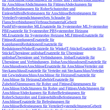
für Anschlüsse
Abdichtungen für Fittings
Abdeckungen für
Rohre
Befestigungen für Rohre
Schutzrohre und
Einlegehilfen
Befestigungen für Anschlüsse
Befestigungen für
Verteiler
Systemdichtungen
Sets Schraube für
Flanschverbindungen
Verbrauchsmaterial
Geberit
PushFit
Systemrohre ML
Ersatzteile für Systemrohre ML
Systemrohre
PB
Ersatzteile für Systemrohre PB
Systemrohre Heizung
ML
Ersatzteile für Systemrohre Heizung ML
Fittings
Ersatzteile für
Fittings
Kupplungen
Ersatzteile für
Kupplungen
Reduktionen
Ersatzteile für
Reduktionen
Winkel
Ersatzteile für Winkel
T-Stücke
Ersatzteile für T-
Stücke
Übergänge unlösbar
Ersatzteile für Übergänge
unlösbar
Übergänge und Verbindungen, lösbar
Ersatzteile für
Übergänge und Verbindungen, lösbar
Anschlussdosen
Ersatzteile für
Anschlussdosen
Anschlüsse
Ersatzteile für Anschlüsse
Verteiler mit
Steckanschluss
Ersatzteile für Verteiler mit Steckanschluss
Verteiler
mit Gewindeanschluss
Anschlüsse für Heizung
Ersatzteile für
Anschlüsse für Heizung
Zubehör
Ersatzteile für
Zubehör
Dämmungen für Rohre und Fittings
Dämmungen für
Anschlüsse
Abdichtungen für Rohre und Fittings
Abdichtungen für
Anschlüsse
Abdeckungen für Rohre
Befestigungen für
Rohre
Schutzrohre und Einlegehilfen
Befestigungen für
Anschlüsse
Ersatzteile für Befestigungen für
Anschlüsse
Befestigungen für Verteiler
Systemdichtungen
Geberit