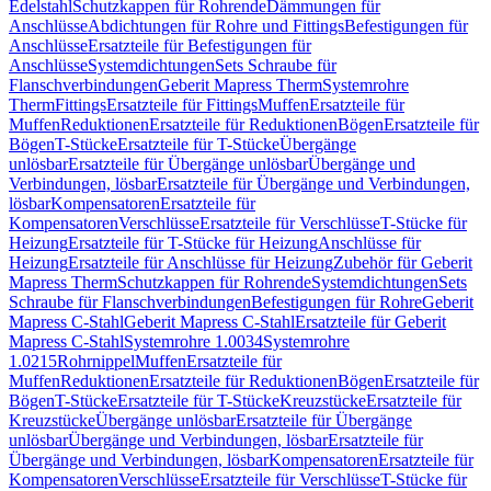
Edelstahl
Schutzkappen für Rohrende
Dämmungen für
Anschlüsse
Abdichtungen für Rohre und Fittings
Befestigungen für
Anschlüsse
Ersatzteile für Befestigungen für
Anschlüsse
Systemdichtungen
Sets Schraube für
Flanschverbindungen
Geberit Mapress Therm
Systemrohre
Therm
Fittings
Ersatzteile für Fittings
Muffen
Ersatzteile für
Muffen
Reduktionen
Ersatzteile für Reduktionen
Bögen
Ersatzteile für
Bögen
T-Stücke
Ersatzteile für T-Stücke
Übergänge
unlösbar
Ersatzteile für Übergänge unlösbar
Übergänge und
Verbindungen, lösbar
Ersatzteile für Übergänge und Verbindungen,
lösbar
Kompensatoren
Ersatzteile für
Kompensatoren
Verschlüsse
Ersatzteile für Verschlüsse
T-Stücke für
Heizung
Ersatzteile für T-Stücke für Heizung
Anschlüsse für
Heizung
Ersatzteile für Anschlüsse für Heizung
Zubehör für Geberit
Mapress Therm
Schutzkappen für Rohrende
Systemdichtungen
Sets
Schraube für Flanschverbindungen
Befestigungen für Rohre
Geberit
Mapress C-Stahl
Geberit Mapress C-Stahl
Ersatzteile für Geberit
Mapress C-Stahl
Systemrohre 1.0034
Systemrohre
1.0215
Rohrnippel
Muffen
Ersatzteile für
Muffen
Reduktionen
Ersatzteile für Reduktionen
Bögen
Ersatzteile für
Bögen
T-Stücke
Ersatzteile für T-Stücke
Kreuzstücke
Ersatzteile für
Kreuzstücke
Übergänge unlösbar
Ersatzteile für Übergänge
unlösbar
Übergänge und Verbindungen, lösbar
Ersatzteile für
Übergänge und Verbindungen, lösbar
Kompensatoren
Ersatzteile für
Kompensatoren
Verschlüsse
Ersatzteile für Verschlüsse
T-Stücke für