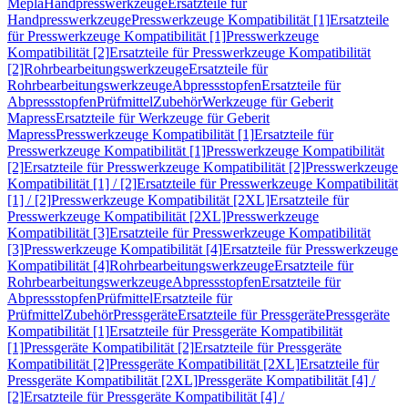
Mepla
Handpresswerkzeuge
Ersatzteile für
Handpresswerkzeuge
Presswerkzeuge Kompatibilität [1]
Ersatzteile
für Presswerkzeuge Kompatibilität [1]
Presswerkzeuge
Kompatibilität [2]
Ersatzteile für Presswerkzeuge Kompatibilität
[2]
Rohrbearbeitungswerkzeuge
Ersatzteile für
Rohrbearbeitungswerkzeuge
Abpressstopfen
Ersatzteile für
Abpressstopfen
Prüfmittel
Zubehör
Werkzeuge für Geberit
Mapress
Ersatzteile für Werkzeuge für Geberit
Mapress
Presswerkzeuge Kompatibilität [1]
Ersatzteile für
Presswerkzeuge Kompatibilität [1]
Presswerkzeuge Kompatibilität
[2]
Ersatzteile für Presswerkzeuge Kompatibilität [2]
Presswerkzeuge
Kompatibilität [1] / [2]
Ersatzteile für Presswerkzeuge Kompatibilität
[1] / [2]
Presswerkzeuge Kompatibilität [2XL]
Ersatzteile für
Presswerkzeuge Kompatibilität [2XL]
Presswerkzeuge
Kompatibilität [3]
Ersatzteile für Presswerkzeuge Kompatibilität
[3]
Presswerkzeuge Kompatibilität [4]
Ersatzteile für Presswerkzeuge
Kompatibilität [4]
Rohrbearbeitungswerkzeuge
Ersatzteile für
Rohrbearbeitungswerkzeuge
Abpressstopfen
Ersatzteile für
Abpressstopfen
Prüfmittel
Ersatzteile für
Prüfmittel
Zubehör
Pressgeräte
Ersatzteile für Pressgeräte
Pressgeräte
Kompatibilität [1]
Ersatzteile für Pressgeräte Kompatibilität
[1]
Pressgeräte Kompatibilität [2]
Ersatzteile für Pressgeräte
Kompatibilität [2]
Pressgeräte Kompatibilität [2XL]
Ersatzteile für
Pressgeräte Kompatibilität [2XL]
Pressgeräte Kompatibilität [4] /
[2]
Ersatzteile für Pressgeräte Kompatibilität [4] /