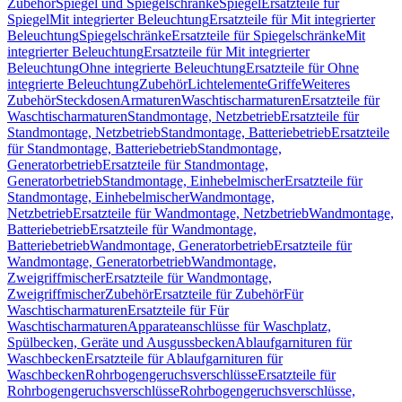
Zubehör
Spiegel und Spiegelschränke
Spiegel
Ersatzteile für
Spiegel
Mit integrierter Beleuchtung
Ersatzteile für Mit integrierter
Beleuchtung
Spiegelschränke
Ersatzteile für Spiegelschränke
Mit
integrierter Beleuchtung
Ersatzteile für Mit integrierter
Beleuchtung
Ohne integrierte Beleuchtung
Ersatzteile für Ohne
integrierte Beleuchtung
Zubehör
Lichtelemente
Griffe
Weiteres
Zubehör
Steckdosen
Armaturen
Waschtischarmaturen
Ersatzteile für
Waschtischarmaturen
Standmontage, Netzbetrieb
Ersatzteile für
Standmontage, Netzbetrieb
Standmontage, Batteriebetrieb
Ersatzteile
für Standmontage, Batteriebetrieb
Standmontage,
Generatorbetrieb
Ersatzteile für Standmontage,
Generatorbetrieb
Standmontage, Einhebelmischer
Ersatzteile für
Standmontage, Einhebelmischer
Wandmontage,
Netzbetrieb
Ersatzteile für Wandmontage, Netzbetrieb
Wandmontage,
Batteriebetrieb
Ersatzteile für Wandmontage,
Batteriebetrieb
Wandmontage, Generatorbetrieb
Ersatzteile für
Wandmontage, Generatorbetrieb
Wandmontage,
Zweigriffmischer
Ersatzteile für Wandmontage,
Zweigriffmischer
Zubehör
Ersatzteile für Zubehör
Für
Waschtischarmaturen
Ersatzteile für Für
Waschtischarmaturen
Apparateanschlüsse für Waschplatz,
Spülbecken, Geräte und Ausgussbecken
Ablaufgarnituren für
Waschbecken
Ersatzteile für Ablaufgarnituren für
Waschbecken
Rohrbogengeruchsverschlüsse
Ersatzteile für
Rohrbogengeruchsverschlüsse
Rohrbogengeruchsverschlüsse,