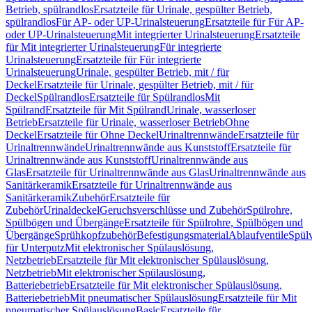
Betrieb, spülrandlos
Ersatzteile für Urinale, gespülter Betrieb,
spülrandlos
Für AP- oder UP-Urinalsteuerung
Ersatzteile für Für AP-
oder UP-Urinalsteuerung
Mit integrierter Urinalsteuerung
Ersatzteile
für Mit integrierter Urinalsteuerung
Für integrierte
Urinalsteuerung
Ersatzteile für Für integrierte
Urinalsteuerung
Urinale, gespülter Betrieb, mit / für
Deckel
Ersatzteile für Urinale, gespülter Betrieb, mit / für
Deckel
Spülrandlos
Ersatzteile für Spülrandlos
Mit
Spülrand
Ersatzteile für Mit Spülrand
Urinale, wasserloser
Betrieb
Ersatzteile für Urinale, wasserloser Betrieb
Ohne
Deckel
Ersatzteile für Ohne Deckel
Urinaltrennwände
Ersatzteile für
Urinaltrennwände
Urinaltrennwände aus Kunststoff
Ersatzteile für
Urinaltrennwände aus Kunststoff
Urinaltrennwände aus
Glas
Ersatzteile für Urinaltrennwände aus Glas
Urinaltrennwände aus
Sanitärkeramik
Ersatzteile für Urinaltrennwände aus
Sanitärkeramik
Zubehör
Ersatzteile für
Zubehör
Urinaldeckel
Geruchsverschlüsse und Zubehör
Spülrohre,
Spülbögen und Übergänge
Ersatzteile für Spülrohre, Spülbögen und
Übergänge
Sprühkopfzubehör
Befestigungsmaterial
Ablaufventile
Spülv
für Unterputz
Mit elektronischer Spülauslösung,
Netzbetrieb
Ersatzteile für Mit elektronischer Spülauslösung,
Netzbetrieb
Mit elektronischer Spülauslösung,
Batteriebetrieb
Ersatzteile für Mit elektronischer Spülauslösung,
Batteriebetrieb
Mit pneumatischer Spülauslösung
Ersatzteile für Mit
pneumatischer Spülauslösung
Basic
Ersatzteile für