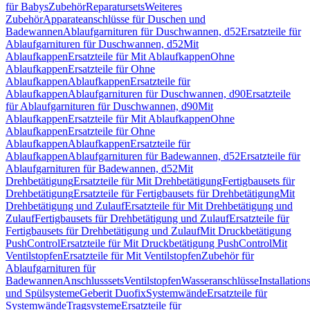
für Babys
Zubehör
Reparatursets
Weiteres
Zubehör
Apparateanschlüsse für Duschen und
Badewannen
Ablaufgarnituren für Duschwannen, d52
Ersatzteile für
Ablaufgarnituren für Duschwannen, d52
Mit
Ablaufkappen
Ersatzteile für Mit Ablaufkappen
Ohne
Ablaufkappen
Ersatzteile für Ohne
Ablaufkappen
Ablaufkappen
Ersatzteile für
Ablaufkappen
Ablaufgarnituren für Duschwannen, d90
Ersatzteile
für Ablaufgarnituren für Duschwannen, d90
Mit
Ablaufkappen
Ersatzteile für Mit Ablaufkappen
Ohne
Ablaufkappen
Ersatzteile für Ohne
Ablaufkappen
Ablaufkappen
Ersatzteile für
Ablaufkappen
Ablaufgarnituren für Badewannen, d52
Ersatzteile für
Ablaufgarnituren für Badewannen, d52
Mit
Drehbetätigung
Ersatzteile für Mit Drehbetätigung
Fertigbausets für
Drehbetätigung
Ersatzteile für Fertigbausets für Drehbetätigung
Mit
Drehbetätigung und Zulauf
Ersatzteile für Mit Drehbetätigung und
Zulauf
Fertigbausets für Drehbetätigung und Zulauf
Ersatzteile für
Fertigbausets für Drehbetätigung und Zulauf
Mit Druckbetätigung
PushControl
Ersatzteile für Mit Druckbetätigung PushControl
Mit
Ventilstopfen
Ersatzteile für Mit Ventilstopfen
Zubehör für
Ablaufgarnituren für
Badewannen
Anschlusssets
Ventilstopfen
Wasseranschlüsse
Installation
und Spülsysteme
Geberit Duofix
Systemwände
Ersatzteile für
Systemwände
Tragsysteme
Ersatzteile für