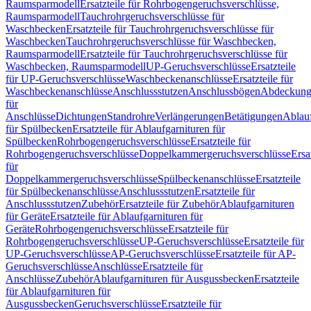
Raumsparmodell
Ersatzteile für Rohrbogengeruchsverschlüsse,
Raumsparmodell
Tauchrohrgeruchsverschlüsse für
Waschbecken
Ersatzteile für Tauchrohrgeruchsverschlüsse für
Waschbecken
Tauchrohrgeruchsverschlüsse für Waschbecken,
Raumsparmodell
Ersatzteile für Tauchrohrgeruchsverschlüsse für
Waschbecken, Raumsparmodell
UP-Geruchsverschlüsse
Ersatzteile
für UP-Geruchsverschlüsse
Waschbeckenanschlüsse
Ersatzteile für
Waschbeckenanschlüsse
Anschlussstutzen
Anschlussbögen
Abdeckung
für
Anschlüsse
Dichtungen
Standrohre
Verlängerungen
Betätigungen
Ablauf
für Spülbecken
Ersatzteile für Ablaufgarnituren für
Spülbecken
Rohrbogengeruchsverschlüsse
Ersatzteile für
Rohrbogengeruchsverschlüsse
Doppelkammergeruchsverschlüsse
Ersa
für
Doppelkammergeruchsverschlüsse
Spülbeckenanschlüsse
Ersatzteile
für Spülbeckenanschlüsse
Anschlussstutzen
Ersatzteile für
Anschlussstutzen
Zubehör
Ersatzteile für Zubehör
Ablaufgarnituren
für Geräte
Ersatzteile für Ablaufgarnituren für
Geräte
Rohrbogengeruchsverschlüsse
Ersatzteile für
Rohrbogengeruchsverschlüsse
UP-Geruchsverschlüsse
Ersatzteile für
UP-Geruchsverschlüsse
AP-Geruchsverschlüsse
Ersatzteile für AP-
Geruchsverschlüsse
Anschlüsse
Ersatzteile für
Anschlüsse
Zubehör
Ablaufgarnituren für Ausgussbecken
Ersatzteile
für Ablaufgarnituren für
Ausgussbecken
Geruchsverschlüsse
Ersatzteile für