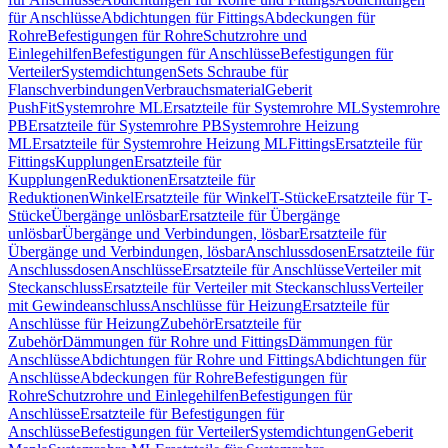
für Anschlüsse
Abdichtungen für Fittings
Abdeckungen für
Rohre
Befestigungen für Rohre
Schutzrohre und
Einlegehilfen
Befestigungen für Anschlüsse
Befestigungen für
Verteiler
Systemdichtungen
Sets Schraube für
Flanschverbindungen
Verbrauchsmaterial
Geberit
PushFit
Systemrohre ML
Ersatzteile für Systemrohre ML
Systemrohre
PB
Ersatzteile für Systemrohre PB
Systemrohre Heizung
ML
Ersatzteile für Systemrohre Heizung ML
Fittings
Ersatzteile für
Fittings
Kupplungen
Ersatzteile für
Kupplungen
Reduktionen
Ersatzteile für
Reduktionen
Winkel
Ersatzteile für Winkel
T-Stücke
Ersatzteile für T-
Stücke
Übergänge unlösbar
Ersatzteile für Übergänge
unlösbar
Übergänge und Verbindungen, lösbar
Ersatzteile für
Übergänge und Verbindungen, lösbar
Anschlussdosen
Ersatzteile für
Anschlussdosen
Anschlüsse
Ersatzteile für Anschlüsse
Verteiler mit
Steckanschluss
Ersatzteile für Verteiler mit Steckanschluss
Verteiler
mit Gewindeanschluss
Anschlüsse für Heizung
Ersatzteile für
Anschlüsse für Heizung
Zubehör
Ersatzteile für
Zubehör
Dämmungen für Rohre und Fittings
Dämmungen für
Anschlüsse
Abdichtungen für Rohre und Fittings
Abdichtungen für
Anschlüsse
Abdeckungen für Rohre
Befestigungen für
Rohre
Schutzrohre und Einlegehilfen
Befestigungen für
Anschlüsse
Ersatzteile für Befestigungen für
Anschlüsse
Befestigungen für Verteiler
Systemdichtungen
Geberit