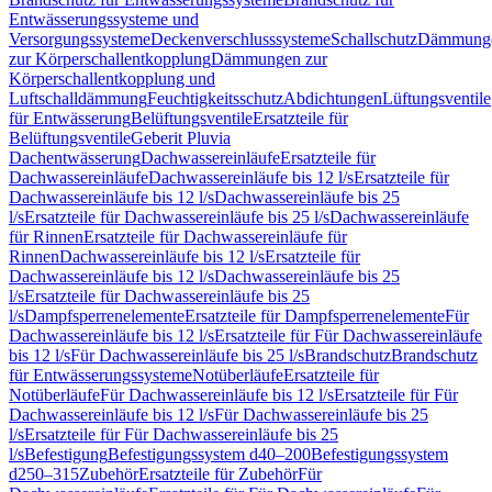
Entwässerungssysteme und
Versorgungssysteme
Deckenverschlusssysteme
Schallschutz
Dämmung
zur Körperschallentkopplung
Dämmungen zur
Körperschallentkopplung und
Luftschalldämmung
Feuchtigkeitsschutz
Abdichtungen
Lüftungsventile
für Entwässerung
Belüftungsventile
Ersatzteile für
Belüftungsventile
Geberit Pluvia
Dachentwässerung
Dachwassereinläufe
Ersatzteile für
Dachwassereinläufe
Dachwassereinläufe bis 12 l/s
Ersatzteile für
Dachwassereinläufe bis 12 l/s
Dachwassereinläufe bis 25
l/s
Ersatzteile für Dachwassereinläufe bis 25 l/s
Dachwassereinläufe
für Rinnen
Ersatzteile für Dachwassereinläufe für
Rinnen
Dachwassereinläufe bis 12 l/s
Ersatzteile für
Dachwassereinläufe bis 12 l/s
Dachwassereinläufe bis 25
l/s
Ersatzteile für Dachwassereinläufe bis 25
l/s
Dampfsperrenelemente
Ersatzteile für Dampfsperrenelemente
Für
Dachwassereinläufe bis 12 l/s
Ersatzteile für Für Dachwassereinläufe
bis 12 l/s
Für Dachwassereinläufe bis 25 l/s
Brandschutz
Brandschutz
für Entwässerungssysteme
Notüberläufe
Ersatzteile für
Notüberläufe
Für Dachwassereinläufe bis 12 l/s
Ersatzteile für Für
Dachwassereinläufe bis 12 l/s
Für Dachwassereinläufe bis 25
l/s
Ersatzteile für Für Dachwassereinläufe bis 25
l/s
Befestigung
Befestigungssystem d40–200
Befestigungssystem
d250–315
Zubehör
Ersatzteile für Zubehör
Für