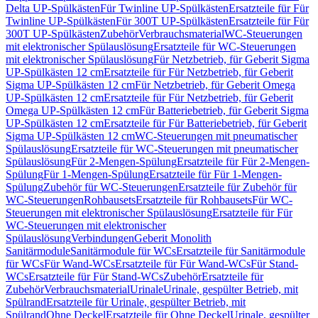
Delta UP-Spülkästen
Für Twinline UP-Spülkästen
Ersatzteile für Für
Twinline UP-Spülkästen
Für 300T UP-Spülkästen
Ersatzteile für Für
300T UP-Spülkästen
Zubehör
Verbrauchsmaterial
WC-Steuerungen
mit elektronischer Spülauslösung
Ersatzteile für WC-Steuerungen
mit elektronischer Spülauslösung
Für Netzbetrieb, für Geberit Sigma
UP-Spülkästen 12 cm
Ersatzteile für Für Netzbetrieb, für Geberit
Sigma UP-Spülkästen 12 cm
Für Netzbetrieb, für Geberit Omega
UP-Spülkästen 12 cm
Ersatzteile für Für Netzbetrieb, für Geberit
Omega UP-Spülkästen 12 cm
Für Batteriebetrieb, für Geberit Sigma
UP-Spülkästen 12 cm
Ersatzteile für Für Batteriebetrieb, für Geberit
Sigma UP-Spülkästen 12 cm
WC-Steuerungen mit pneumatischer
Spülauslösung
Ersatzteile für WC-Steuerungen mit pneumatischer
Spülauslösung
Für 2-Mengen-Spülung
Ersatzteile für Für 2-Mengen-
Spülung
Für 1-Mengen-Spülung
Ersatzteile für Für 1-Mengen-
Spülung
Zubehör für WC-Steuerungen
Ersatzteile für Zubehör für
WC-Steuerungen
Rohbausets
Ersatzteile für Rohbausets
Für WC-
Steuerungen mit elektronischer Spülauslösung
Ersatzteile für Für
WC-Steuerungen mit elektronischer
Spülauslösung
Verbindungen
Geberit Monolith
Sanitärmodule
Sanitärmodule für WCs
Ersatzteile für Sanitärmodule
für WCs
Für Wand-WCs
Ersatzteile für Für Wand-WCs
Für Stand-
WCs
Ersatzteile für Für Stand-WCs
Zubehör
Ersatzteile für
Zubehör
Verbrauchsmaterial
Urinale
Urinale, gespülter Betrieb, mit
Spülrand
Ersatzteile für Urinale, gespülter Betrieb, mit
Spülrand
Ohne Deckel
Ersatzteile für Ohne Deckel
Urinale, gespülter