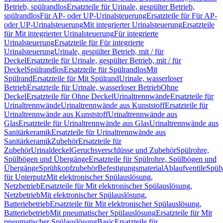
Betrieb, spülrandlos
Ersatzteile für Urinale, gespülter Betrieb,
spülrandlos
Für AP- oder UP-Urinalsteuerung
Ersatzteile für Für AP-
oder UP-Urinalsteuerung
Mit integrierter Urinalsteuerung
Ersatzteile
für Mit integrierter Urinalsteuerung
Für integrierte
Urinalsteuerung
Ersatzteile für Für integrierte
Urinalsteuerung
Urinale, gespülter Betrieb, mit / für
Deckel
Ersatzteile für Urinale, gespülter Betrieb, mit / für
Deckel
Spülrandlos
Ersatzteile für Spülrandlos
Mit
Spülrand
Ersatzteile für Mit Spülrand
Urinale, wasserloser
Betrieb
Ersatzteile für Urinale, wasserloser Betrieb
Ohne
Deckel
Ersatzteile für Ohne Deckel
Urinaltrennwände
Ersatzteile für
Urinaltrennwände
Urinaltrennwände aus Kunststoff
Ersatzteile für
Urinaltrennwände aus Kunststoff
Urinaltrennwände aus
Glas
Ersatzteile für Urinaltrennwände aus Glas
Urinaltrennwände aus
Sanitärkeramik
Ersatzteile für Urinaltrennwände aus
Sanitärkeramik
Zubehör
Ersatzteile für
Zubehör
Urinaldeckel
Geruchsverschlüsse und Zubehör
Spülrohre,
Spülbögen und Übergänge
Ersatzteile für Spülrohre, Spülbögen und
Übergänge
Sprühkopfzubehör
Befestigungsmaterial
Ablaufventile
Spülv
für Unterputz
Mit elektronischer Spülauslösung,
Netzbetrieb
Ersatzteile für Mit elektronischer Spülauslösung,
Netzbetrieb
Mit elektronischer Spülauslösung,
Batteriebetrieb
Ersatzteile für Mit elektronischer Spülauslösung,
Batteriebetrieb
Mit pneumatischer Spülauslösung
Ersatzteile für Mit
pneumatischer Spülauslösung
Basic
Ersatzteile für