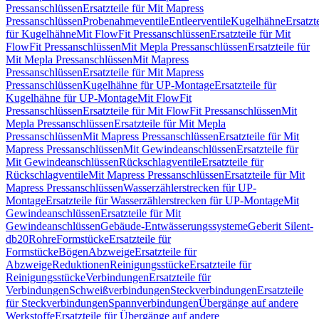
Pressanschlüssen
Ersatzteile für Mit Mapress
Pressanschlüssen
Probenahmeventile
Entleerventile
Kugelhähne
Ersatzt
für Kugelhähne
Mit FlowFit Pressanschlüssen
Ersatzteile für Mit
FlowFit Pressanschlüssen
Mit Mepla Pressanschlüssen
Ersatzteile für
Mit Mepla Pressanschlüssen
Mit Mapress
Pressanschlüssen
Ersatzteile für Mit Mapress
Pressanschlüssen
Kugelhähne für UP-Montage
Ersatzteile für
Kugelhähne für UP-Montage
Mit FlowFit
Pressanschlüssen
Ersatzteile für Mit FlowFit Pressanschlüssen
Mit
Mepla Pressanschlüssen
Ersatzteile für Mit Mepla
Pressanschlüssen
Mit Mapress Pressanschlüssen
Ersatzteile für Mit
Mapress Pressanschlüssen
Mit Gewindeanschlüssen
Ersatzteile für
Mit Gewindeanschlüssen
Rückschlagventile
Ersatzteile für
Rückschlagventile
Mit Mapress Pressanschlüssen
Ersatzteile für Mit
Mapress Pressanschlüssen
Wasserzählerstrecken für UP-
Montage
Ersatzteile für Wasserzählerstrecken für UP-Montage
Mit
Gewindeanschlüssen
Ersatzteile für Mit
Gewindeanschlüssen
Gebäude-Entwässerungssysteme
Geberit Silent-
db20
Rohre
Formstücke
Ersatzteile für
Formstücke
Bögen
Abzweige
Ersatzteile für
Abzweige
Reduktionen
Reinigungsstücke
Ersatzteile für
Reinigungsstücke
Verbindungen
Ersatzteile für
Verbindungen
Schweißverbindungen
Steckverbindungen
Ersatzteile
für Steckverbindungen
Spannverbindungen
Übergänge auf andere
Werkstoffe
Ersatzteile für Übergänge auf andere