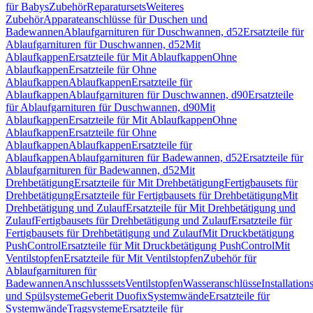
für Babys
Zubehör
Reparatursets
Weiteres
Zubehör
Apparateanschlüsse für Duschen und
Badewannen
Ablaufgarnituren für Duschwannen, d52
Ersatzteile für
Ablaufgarnituren für Duschwannen, d52
Mit
Ablaufkappen
Ersatzteile für Mit Ablaufkappen
Ohne
Ablaufkappen
Ersatzteile für Ohne
Ablaufkappen
Ablaufkappen
Ersatzteile für
Ablaufkappen
Ablaufgarnituren für Duschwannen, d90
Ersatzteile
für Ablaufgarnituren für Duschwannen, d90
Mit
Ablaufkappen
Ersatzteile für Mit Ablaufkappen
Ohne
Ablaufkappen
Ersatzteile für Ohne
Ablaufkappen
Ablaufkappen
Ersatzteile für
Ablaufkappen
Ablaufgarnituren für Badewannen, d52
Ersatzteile für
Ablaufgarnituren für Badewannen, d52
Mit
Drehbetätigung
Ersatzteile für Mit Drehbetätigung
Fertigbausets für
Drehbetätigung
Ersatzteile für Fertigbausets für Drehbetätigung
Mit
Drehbetätigung und Zulauf
Ersatzteile für Mit Drehbetätigung und
Zulauf
Fertigbausets für Drehbetätigung und Zulauf
Ersatzteile für
Fertigbausets für Drehbetätigung und Zulauf
Mit Druckbetätigung
PushControl
Ersatzteile für Mit Druckbetätigung PushControl
Mit
Ventilstopfen
Ersatzteile für Mit Ventilstopfen
Zubehör für
Ablaufgarnituren für
Badewannen
Anschlusssets
Ventilstopfen
Wasseranschlüsse
Installation
und Spülsysteme
Geberit Duofix
Systemwände
Ersatzteile für
Systemwände
Tragsysteme
Ersatzteile für