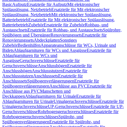
Basic
Aufputz
Ersatzteile für Aufputz
Mit elektronischer
Spülauslösung, Netzbetrieb
Ersatzteile für Mit elektronischer
Spülauslösung, Netzbetrieb
Mit elektronischer Spülauslösung,
Batteriebetrieb
Ersatzteile für Mit elektronischer Spülauslösung,
Batteriebetrieb
Zubehör
Ersatzteile für Zubehör
Rohbau- und
Austauschsets
Ersatzteile für Rohbau- und Austauschsets
Spülrohre,
Spülbögen und Übergänge
Renovierungssets
Ersatzteile für
Renovierungssets
Abdeckplatten
Sonstiges
Zubehör
Bedienhilfen
Apparateanschlüsse für WCs, Urinale und
Bidets
Ablaufgarnituren für WCs und Ausgüsse
Ersatzteile für
Ablaufgarnituren für WCs und
Ausgüsse
Geruchsverschlüsse
Ersatzteile für
Geruchsverschlüsse
Anschlussbögen
Ersatzteile für
Anschlussbögen
Anschlussstutzen
Ersatzteile für
Anschlussstutzen
Anschlusssets
Ersatzteile für
Anschlusssets
Spülbogenverlängerungen
Ersatzteile für
Spülbogenverlängerungen
Anschlüsse aus PVC
Ersatzteile für
Anschlüsse aus PVC
Manschetten und
Deckkappen
Ablaufgarnituren für Urinale
Ersatzteile für
Ablaufgarnituren für Urinale
Urinalgeruchsverschlüsse
Ersatzteile für
Urinalgeruchsverschlüsse
UP-Geruchsverschlüsse
Ersatzteile für UP-
Geruchsverschlüsse
Rohrbogengeruchsverschlüsses
Ersatzteile für
Rohrbogengeruchsverschlüsses
Spülrohr- und
Spülbogenverlängerungen
Ersatzteile für Spülrohr- und
Spülbogenverlängerungen
Anschlussstutzen
Ersatzteile für