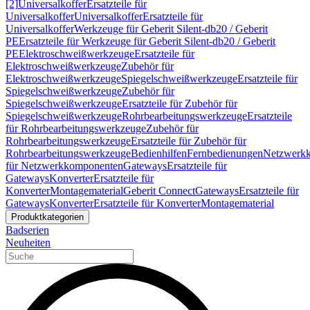
[2]
Universalkoffer
Ersatzteile für
Universalkoffer
Universalkoffer
Ersatzteile für
Universalkoffer
Werkzeuge für Geberit Silent-db20 / Geberit
PE
Ersatzteile für Werkzeuge für Geberit Silent-db20 / Geberit
PE
Elektroschweißwerkzeuge
Ersatzteile für
Elektroschweißwerkzeuge
Zubehör für
Elektroschweißwerkzeuge
Spiegelschweißwerkzeuge
Ersatzteile für
Spiegelschweißwerkzeuge
Zubehör für
Spiegelschweißwerkzeuge
Ersatzteile für Zubehör für
Spiegelschweißwerkzeuge
Rohrbearbeitungswerkzeuge
Ersatzteile
für Rohrbearbeitungswerkzeuge
Zubehör für
Rohrbearbeitungswerkzeuge
Ersatzteile für Zubehör für
Rohrbearbeitungswerkzeuge
Bedienhilfen
Fernbedienungen
Netzwerk
für Netzwerkkomponenten
Gateways
Ersatzteile für
Gateways
Konverter
Ersatzteile für
Konverter
Montagematerial
Geberit Connect
Gateways
Ersatzteile für
Gateways
Konverter
Ersatzteile für Konverter
Montagematerial
Produktkategorien
Badserien
Neuheiten