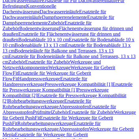
Dachwassereinläufe
Ersatzteile für Für Dachwassereinläufe
Für
Befestigung
Konventionelle
Dachentwässerung
Dachwassereinläufe
Ersatzteile für
Dachwassereinläufe
Dampfsperrenelemente
Ersatzteile für
Dampfsperrenelemente
Zubehör
Ersatzteile für
Zubehör
Bodenentwässerung
Flächenentwässerung für drinnen und
draußen
Ersatzteile für Flächenentwässerung für drinnen und
draußen
Bodenabläufe 10 x 10 cm
Ersatzteile für Bodenabläufe 10 x
10 cm
Bodenabläufe 13 x 13 cm
Ersatzteile für Bodenabläufe 13 x
13 cm
Bodeneinläufe für Balkone und Terrassen, 13 x 13
cm
Ersatzteile für Bodeneinläufe für Balkone und Terrassen, 13 x 13
cm
Zubehör
Ersatzteile für Zubehör
Werkzeuge und
Netzwerkkomponenten
Werkzeuge
Werkzeuge für Geberit
FlowFit
Ersatzteile für Werkzeuge für Geberit
FlowFit
Handpresswerkzeuge
Ersatzteile für
Handpresswerkzeuge
Presswerkzeuge Kompatibilität [1]
Ersatzteile
für Presswerkzeuge Kompatibilität [1]
Presswerkzeuge
Kompatibilität [2]
Ersatzteile für Presswerkzeuge Kompatibilität
[2]
Rohrbearbeitungswerkzeuge
Ersatzteile für
Rohrbearbeitungswerkzeuge
Abpressstopfen
Ersatzteile für
Abpressstopfen
Prüfmittel
Zubehör
Ersatzteile für Zubehör
Werkzeuge
für Geberit PushFit
Ersatzteile für Werkzeuge für Geberit
PushFit
Rohrbearbeitungswerkzeuge
Ersatzteile für
Rohrbearbeitungswerkzeuge
Abpressstopfen
Werkzeuge für Geberit
Mepla
Ersatzteile für Werkzeuge für Geberit