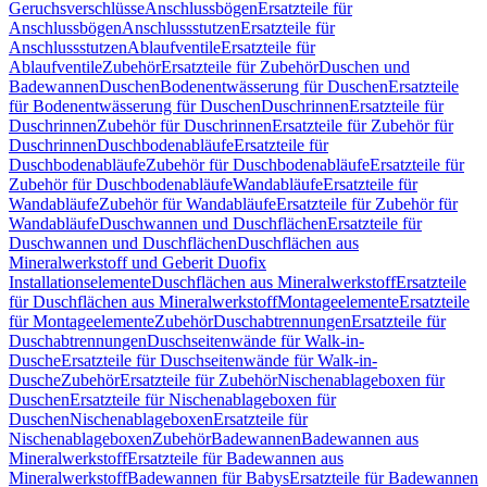
Geruchsverschlüsse
Anschlussbögen
Ersatzteile für
Anschlussbögen
Anschlussstutzen
Ersatzteile für
Anschlussstutzen
Ablaufventile
Ersatzteile für
Ablaufventile
Zubehör
Ersatzteile für Zubehör
Duschen und
Badewannen
Duschen
Bodenentwässerung für Duschen
Ersatzteile
für Bodenentwässerung für Duschen
Duschrinnen
Ersatzteile für
Duschrinnen
Zubehör für Duschrinnen
Ersatzteile für Zubehör für
Duschrinnen
Duschbodenabläufe
Ersatzteile für
Duschbodenabläufe
Zubehör für Duschbodenabläufe
Ersatzteile für
Zubehör für Duschbodenabläufe
Wandabläufe
Ersatzteile für
Wandabläufe
Zubehör für Wandabläufe
Ersatzteile für Zubehör für
Wandabläufe
Duschwannen und Duschflächen
Ersatzteile für
Duschwannen und Duschflächen
Duschflächen aus
Mineralwerkstoff und Geberit Duofix
Installationselemente
Duschflächen aus Mineralwerkstoff
Ersatzteile
für Duschflächen aus Mineralwerkstoff
Montageelemente
Ersatzteile
für Montageelemente
Zubehör
Duschabtrennungen
Ersatzteile für
Duschabtrennungen
Duschseitenwände für Walk-in-
Dusche
Ersatzteile für Duschseitenwände für Walk-in-
Dusche
Zubehör
Ersatzteile für Zubehör
Nischenablageboxen für
Duschen
Ersatzteile für Nischenablageboxen für
Duschen
Nischenablageboxen
Ersatzteile für
Nischenablageboxen
Zubehör
Badewannen
Badewannen aus
Mineralwerkstoff
Ersatzteile für Badewannen aus
Mineralwerkstoff
Badewannen für Babys
Ersatzteile für Badewannen