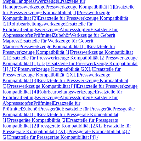
Mepla
Handpresswerkzeuge
Ersatzteile für
Handpresswerkzeuge
Presswerkzeuge Kompatibilität [1]
Ersatzteile
für Presswerkzeuge Kompatibilität [1]
Presswerkzeuge
Kompatibilität [2]
Ersatzteile für Presswerkzeuge Kompatibilität
[2]
Rohrbearbeitungswerkzeuge
Ersatzteile für
Rohrbearbeitungswerkzeuge
Abpressstopfen
Ersatzteile für
Abpressstopfen
Prüfmittel
Zubehör
Werkzeuge für Geberit
Mapress
Ersatzteile für Werkzeuge für Geberit
Mapress
Presswerkzeuge Kompatibilität [1]
Ersatzteile für
Presswerkzeuge Kompatibilität [1]
Presswerkzeuge Kompatibilität
[2]
Ersatzteile für Presswerkzeuge Kompatibilität [2]
Presswerkzeuge
Kompatibilität [1] / [2]
Ersatzteile für Presswerkzeuge Kompatibilität
[1] / [2]
Presswerkzeuge Kompatibilität [2XL]
Ersatzteile für
Presswerkzeuge Kompatibilität [2XL]
Presswerkzeuge
Kompatibilität [3]
Ersatzteile für Presswerkzeuge Kompatibilität
[3]
Presswerkzeuge Kompatibilität [4]
Ersatzteile für Presswerkzeuge
Kompatibilität [4]
Rohrbearbeitungswerkzeuge
Ersatzteile für
Rohrbearbeitungswerkzeuge
Abpressstopfen
Ersatzteile für
Abpressstopfen
Prüfmittel
Ersatzteile für
Prüfmittel
Zubehör
Pressgeräte
Ersatzteile für Pressgeräte
Pressgeräte
Kompatibilität [1]
Ersatzteile für Pressgeräte Kompatibilität
[1]
Pressgeräte Kompatibilität [2]
Ersatzteile für Pressgeräte
Kompatibilität [2]
Pressgeräte Kompatibilität [2XL]
Ersatzteile für
Pressgeräte Kompatibilität [2XL]
Pressgeräte Kompatibilität [4] /
[2]
Ersatzteile für Pressgeräte Kompatibilität [4] /