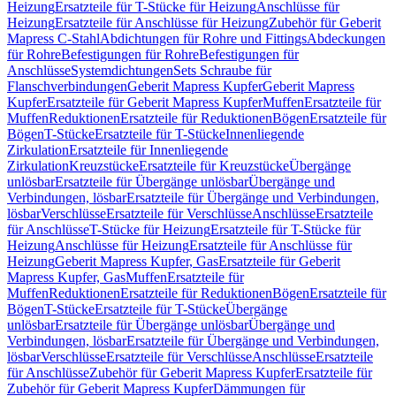
Heizung
Ersatzteile für T-Stücke für Heizung
Anschlüsse für
Heizung
Ersatzteile für Anschlüsse für Heizung
Zubehör für Geberit
Mapress C-Stahl
Abdichtungen für Rohre und Fittings
Abdeckungen
für Rohre
Befestigungen für Rohre
Befestigungen für
Anschlüsse
Systemdichtungen
Sets Schraube für
Flanschverbindungen
Geberit Mapress Kupfer
Geberit Mapress
Kupfer
Ersatzteile für Geberit Mapress Kupfer
Muffen
Ersatzteile für
Muffen
Reduktionen
Ersatzteile für Reduktionen
Bögen
Ersatzteile für
Bögen
T-Stücke
Ersatzteile für T-Stücke
Innenliegende
Zirkulation
Ersatzteile für Innenliegende
Zirkulation
Kreuzstücke
Ersatzteile für Kreuzstücke
Übergänge
unlösbar
Ersatzteile für Übergänge unlösbar
Übergänge und
Verbindungen, lösbar
Ersatzteile für Übergänge und Verbindungen,
lösbar
Verschlüsse
Ersatzteile für Verschlüsse
Anschlüsse
Ersatzteile
für Anschlüsse
T-Stücke für Heizung
Ersatzteile für T-Stücke für
Heizung
Anschlüsse für Heizung
Ersatzteile für Anschlüsse für
Heizung
Geberit Mapress Kupfer, Gas
Ersatzteile für Geberit
Mapress Kupfer, Gas
Muffen
Ersatzteile für
Muffen
Reduktionen
Ersatzteile für Reduktionen
Bögen
Ersatzteile für
Bögen
T-Stücke
Ersatzteile für T-Stücke
Übergänge
unlösbar
Ersatzteile für Übergänge unlösbar
Übergänge und
Verbindungen, lösbar
Ersatzteile für Übergänge und Verbindungen,
lösbar
Verschlüsse
Ersatzteile für Verschlüsse
Anschlüsse
Ersatzteile
für Anschlüsse
Zubehör für Geberit Mapress Kupfer
Ersatzteile für
Zubehör für Geberit Mapress Kupfer
Dämmungen für