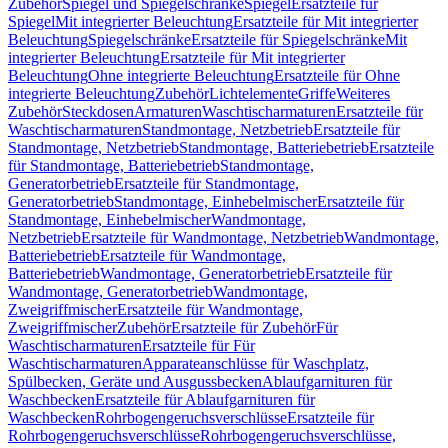
Zubehör
Spiegel und Spiegelschränke
Spiegel
Ersatzteile für
Spiegel
Mit integrierter Beleuchtung
Ersatzteile für Mit integrierter
Beleuchtung
Spiegelschränke
Ersatzteile für Spiegelschränke
Mit
integrierter Beleuchtung
Ersatzteile für Mit integrierter
Beleuchtung
Ohne integrierte Beleuchtung
Ersatzteile für Ohne
integrierte Beleuchtung
Zubehör
Lichtelemente
Griffe
Weiteres
Zubehör
Steckdosen
Armaturen
Waschtischarmaturen
Ersatzteile für
Waschtischarmaturen
Standmontage, Netzbetrieb
Ersatzteile für
Standmontage, Netzbetrieb
Standmontage, Batteriebetrieb
Ersatzteile
für Standmontage, Batteriebetrieb
Standmontage,
Generatorbetrieb
Ersatzteile für Standmontage,
Generatorbetrieb
Standmontage, Einhebelmischer
Ersatzteile für
Standmontage, Einhebelmischer
Wandmontage,
Netzbetrieb
Ersatzteile für Wandmontage, Netzbetrieb
Wandmontage,
Batteriebetrieb
Ersatzteile für Wandmontage,
Batteriebetrieb
Wandmontage, Generatorbetrieb
Ersatzteile für
Wandmontage, Generatorbetrieb
Wandmontage,
Zweigriffmischer
Ersatzteile für Wandmontage,
Zweigriffmischer
Zubehör
Ersatzteile für Zubehör
Für
Waschtischarmaturen
Ersatzteile für Für
Waschtischarmaturen
Apparateanschlüsse für Waschplatz,
Spülbecken, Geräte und Ausgussbecken
Ablaufgarnituren für
Waschbecken
Ersatzteile für Ablaufgarnituren für
Waschbecken
Rohrbogengeruchsverschlüsse
Ersatzteile für
Rohrbogengeruchsverschlüsse
Rohrbogengeruchsverschlüsse,