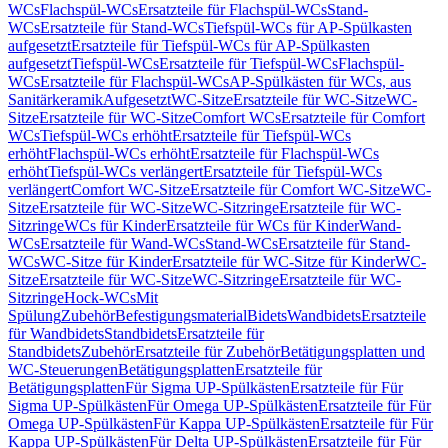
WCs
Flachspül-WCs
Ersatzteile für Flachspül-WCs
Stand-
WCs
Ersatzteile für Stand-WCs
Tiefspül-WCs für AP-Spülkasten
aufgesetzt
Ersatzteile für Tiefspül-WCs für AP-Spülkasten
aufgesetzt
Tiefspül-WCs
Ersatzteile für Tiefspül-WCs
Flachspül-
WCs
Ersatzteile für Flachspül-WCs
AP-Spülkästen für WCs, aus
Sanitärkeramik
Aufgesetzt
WC-Sitze
Ersatzteile für WC-Sitze
WC-
Sitze
Ersatzteile für WC-Sitze
Comfort WCs
Ersatzteile für Comfort
WCs
Tiefspül-WCs erhöht
Ersatzteile für Tiefspül-WCs
erhöht
Flachspül-WCs erhöht
Ersatzteile für Flachspül-WCs
erhöht
Tiefspül-WCs verlängert
Ersatzteile für Tiefspül-WCs
verlängert
Comfort WC-Sitze
Ersatzteile für Comfort WC-Sitze
WC-
Sitze
Ersatzteile für WC-Sitze
WC-Sitzringe
Ersatzteile für WC-
Sitzringe
WCs für Kinder
Ersatzteile für WCs für Kinder
Wand-
WCs
Ersatzteile für Wand-WCs
Stand-WCs
Ersatzteile für Stand-
WCs
WC-Sitze für Kinder
Ersatzteile für WC-Sitze für Kinder
WC-
Sitze
Ersatzteile für WC-Sitze
WC-Sitzringe
Ersatzteile für WC-
Sitzringe
Hock-WCs
Mit
Spülung
Zubehör
Befestigungsmaterial
Bidets
Wandbidets
Ersatzteile
für Wandbidets
Standbidets
Ersatzteile für
Standbidets
Zubehör
Ersatzteile für Zubehör
Betätigungsplatten und
WC-Steuerungen
Betätigungsplatten
Ersatzteile für
Betätigungsplatten
Für Sigma UP-Spülkästen
Ersatzteile für Für
Sigma UP-Spülkästen
Für Omega UP-Spülkästen
Ersatzteile für Für
Omega UP-Spülkästen
Für Kappa UP-Spülkästen
Ersatzteile für Für
Kappa UP-Spülkästen
Für Delta UP-Spülkästen
Ersatzteile für Für