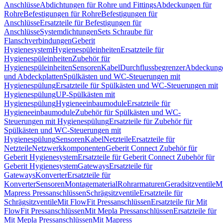
Anschlüsse
Abdichtungen für Rohre und Fittings
Abdeckungen für
Rohre
Befestigungen für Rohre
Befestigungen für
Anschlüsse
Ersatzteile für Befestigungen für
Anschlüsse
Systemdichtungen
Sets Schraube für
Flanschverbindungen
Geberit
Hygienesystem
Hygienespüleinheiten
Ersatzteile für
Hygienespüleinheiten
Zubehör für
Hygienespüleinheiten
Sensoren
Kabel
Durchflussbegrenzer
Abdeckung
und Abdeckplatten
Spülkästen und WC-Steuerungen mit
Hygienespülung
Ersatzteile für Spülkästen und WC-Steuerungen mit
Hygienespülung
UP-Spülkästen mit
Hygienespülung
Hygieneeinbaumodule
Ersatzteile für
Hygieneeinbaumodule
Zubehör für Spülkästen und WC-
Steuerungen mit Hygienespülung
Ersatzteile für Zubehör für
Spülkästen und WC-Steuerungen mit
Hygienespülung
Sensoren
Kabel
Netzteile
Ersatzteile für
Netzteile
Netzwerkkomponenten
Geberit Connect Zubehör für
Geberit Hygienesystem
Ersatzteile für Geberit Connect Zubehör für
Geberit Hygienesystem
Gateways
Ersatzteile für
Gateways
Konverter
Ersatzteile für
Konverter
Sensoren
Montagematerial
Rohrarmaturen
Geradsitzventile
Mi
Mapress Pressanschlüssen
Schrägsitzventile
Ersatzteile für
Schrägsitzventile
Mit FlowFit Pressanschlüssen
Ersatzteile für Mit
FlowFit Pressanschlüssen
Mit Mepla Pressanschlüssen
Ersatzteile für
Mit Mepla Pressanschlüssen
Mit Mapress