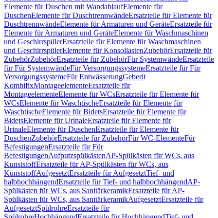
Elemente für Duschen mit Wandablauf
Elemente für
Duschen
Elemente für Duschtrennwände
Ersatzteile für Elemente für
Duschtrennwände
Elemente für Armaturen und Geräte
Ersatzteile für
Elemente für Armaturen und Geräte
Elemente für Waschmaschinen
und Geschirrspüler
Ersatzteile für Elemente für Waschmaschinen
und Geschirrspüler
Elemente für Konsollasten
Zubehör
Ersatzteile für
Zubehör
Zubehör
Ersatzteile für Zubehör
Für Systemwände
Ersatzteile
für Für Systemwände
Für Versorgungssysteme
Ersatzteile für Für
Versorgungssysteme
Für Entwässerung
Geberit
Kombifix
Montageelemente
Ersatzteile für
Montageelemente
Elemente für WCs
Ersatzteile für Elemente für
WCs
Elemente für Waschtische
Ersatzteile für Elemente für
Waschtische
Elemente für Bidets
Ersatzteile für Elemente für
Bidets
Elemente für Urinale
Ersatzteile für Elemente für
Urinale
Elemente für Duschen
Ersatzteile für Elemente für
Duschen
Zubehör
Ersatzteile für Zubehör
Für WC-Elemente
Für
Befestigungen
Ersatzteile für Für
Befestigungen
Aufputzspülkästen
AP-Spülkästen für WCs, aus
Kunststoff
Ersatzteile für AP-Spülkästen für WCs, aus
Kunststoff
Aufgesetzt
Ersatzteile für Aufgesetzt
Tief- und
halbhochhängend
Ersatzteile für Tief- und halbhochhängend
AP-
Spülkästen für WCs, aus Sanitärkeramik
Ersatzteile für AP-
Spülkästen für WCs, aus Sanitärkeramik
Aufgesetzt
Ersatzteile für
Aufgesetzt
Spülrohre
Ersatzteile für
Spülrohre
Hochhängend
Ersatzteile für Hochhängend
Tief- und