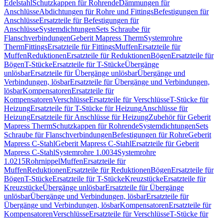
Edelstahl
Schutzkappen für Rohrende
Dämmungen für
Anschlüsse
Abdichtungen für Rohre und Fittings
Befestigungen für
Anschlüsse
Ersatzteile für Befestigungen für
Anschlüsse
Systemdichtungen
Sets Schraube für
Flanschverbindungen
Geberit Mapress Therm
Systemrohre
Therm
Fittings
Ersatzteile für Fittings
Muffen
Ersatzteile für
Muffen
Reduktionen
Ersatzteile für Reduktionen
Bögen
Ersatzteile für
Bögen
T-Stücke
Ersatzteile für T-Stücke
Übergänge
unlösbar
Ersatzteile für Übergänge unlösbar
Übergänge und
Verbindungen, lösbar
Ersatzteile für Übergänge und Verbindungen,
lösbar
Kompensatoren
Ersatzteile für
Kompensatoren
Verschlüsse
Ersatzteile für Verschlüsse
T-Stücke für
Heizung
Ersatzteile für T-Stücke für Heizung
Anschlüsse für
Heizung
Ersatzteile für Anschlüsse für Heizung
Zubehör für Geberit
Mapress Therm
Schutzkappen für Rohrende
Systemdichtungen
Sets
Schraube für Flanschverbindungen
Befestigungen für Rohre
Geberit
Mapress C-Stahl
Geberit Mapress C-Stahl
Ersatzteile für Geberit
Mapress C-Stahl
Systemrohre 1.0034
Systemrohre
1.0215
Rohrnippel
Muffen
Ersatzteile für
Muffen
Reduktionen
Ersatzteile für Reduktionen
Bögen
Ersatzteile für
Bögen
T-Stücke
Ersatzteile für T-Stücke
Kreuzstücke
Ersatzteile für
Kreuzstücke
Übergänge unlösbar
Ersatzteile für Übergänge
unlösbar
Übergänge und Verbindungen, lösbar
Ersatzteile für
Übergänge und Verbindungen, lösbar
Kompensatoren
Ersatzteile für
Kompensatoren
Verschlüsse
Ersatzteile für Verschlüsse
T-Stücke für