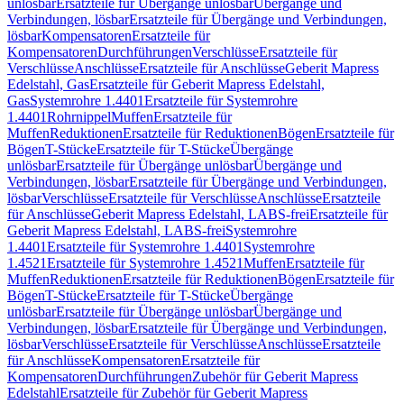
unlösbar
Ersatzteile für Übergänge unlösbar
Übergänge und
Verbindungen, lösbar
Ersatzteile für Übergänge und Verbindungen,
lösbar
Kompensatoren
Ersatzteile für
Kompensatoren
Durchführungen
Verschlüsse
Ersatzteile für
Verschlüsse
Anschlüsse
Ersatzteile für Anschlüsse
Geberit Mapress
Edelstahl, Gas
Ersatzteile für Geberit Mapress Edelstahl,
Gas
Systemrohre 1.4401
Ersatzteile für Systemrohre
1.4401
Rohrnippel
Muffen
Ersatzteile für
Muffen
Reduktionen
Ersatzteile für Reduktionen
Bögen
Ersatzteile für
Bögen
T-Stücke
Ersatzteile für T-Stücke
Übergänge
unlösbar
Ersatzteile für Übergänge unlösbar
Übergänge und
Verbindungen, lösbar
Ersatzteile für Übergänge und Verbindungen,
lösbar
Verschlüsse
Ersatzteile für Verschlüsse
Anschlüsse
Ersatzteile
für Anschlüsse
Geberit Mapress Edelstahl, LABS-frei
Ersatzteile für
Geberit Mapress Edelstahl, LABS-frei
Systemrohre
1.4401
Ersatzteile für Systemrohre 1.4401
Systemrohre
1.4521
Ersatzteile für Systemrohre 1.4521
Muffen
Ersatzteile für
Muffen
Reduktionen
Ersatzteile für Reduktionen
Bögen
Ersatzteile für
Bögen
T-Stücke
Ersatzteile für T-Stücke
Übergänge
unlösbar
Ersatzteile für Übergänge unlösbar
Übergänge und
Verbindungen, lösbar
Ersatzteile für Übergänge und Verbindungen,
lösbar
Verschlüsse
Ersatzteile für Verschlüsse
Anschlüsse
Ersatzteile
für Anschlüsse
Kompensatoren
Ersatzteile für
Kompensatoren
Durchführungen
Zubehör für Geberit Mapress
Edelstahl
Ersatzteile für Zubehör für Geberit Mapress