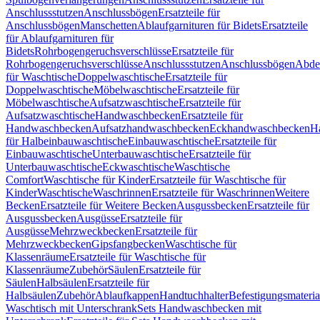
Anschlussstutzen
Anschlussbögen
Ersatzteile für
Anschlussbögen
Manschetten
Ablaufgarnituren für Bidets
Ersatzteile
für Ablaufgarnituren für
Bidets
Rohrbogengeruchsverschlüsse
Ersatzteile für
Rohrbogengeruchsverschlüsse
Anschlussstutzen
Anschlussbögen
Abde
für Waschtische
Doppelwaschtische
Ersatzteile für
Doppelwaschtische
Möbelwaschtische
Ersatzteile für
Möbelwaschtische
Aufsatzwaschtische
Ersatzteile für
Aufsatzwaschtische
Handwaschbecken
Ersatzteile für
Handwaschbecken
Aufsatzhandwaschbecken
Eckhandwaschbecken
H
für Halbeinbauwaschtische
Einbauwaschtische
Ersatzteile für
Einbauwaschtische
Unterbauwaschtische
Ersatzteile für
Unterbauwaschtische
Eckwaschtische
Waschtische
Comfort
Waschtische für Kinder
Ersatzteile für Waschtische für
Kinder
Waschtische
Waschrinnen
Ersatzteile für Waschrinnen
Weitere
Becken
Ersatzteile für Weitere Becken
Ausgussbecken
Ersatzteile für
Ausgussbecken
Ausgüsse
Ersatzteile für
Ausgüsse
Mehrzweckbecken
Ersatzteile für
Mehrzweckbecken
Gipsfangbecken
Waschtische für
Klassenräume
Ersatzteile für Waschtische für
Klassenräume
Zubehör
Säulen
Ersatzteile für
Säulen
Halbsäulen
Ersatzteile für
Halbsäulen
Zubehör
Ablaufkappen
Handtuchhalter
Befestigungsmateria
Waschtisch mit Unterschrank
Sets Handwaschbecken mit