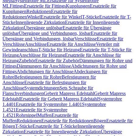
Mepla
Systemrohre ML
Ersatzteile für Systemrohre
ML
Fittings
Ersatzteile für Fittings
Kupplungen
Ersatzteile für
Kupplungen
Reduktionen
Ersatzteile für
Reduktionen
Winkel
Ersatzteile für Winkel
T-Stücke
Ersatzteile für T-
Stücke
Innenliegende Zirkulation
Ersatzteile für Innenliegende
Zirkulation
Übergänge unlösbar
Ersatzteile für Übergänge
unlösbar
Übergänge und Verbindungen, lösbar
Ersatzteile für
Übergänge und Verbindungen, lösbar
Verschlüsse
Ersatzteile für
Verschlüsse
Anschlüsse
Ersatzteile für Anschlüsse
Verteiler mit
Gewindeanschluss
T-Stücke für Heizung
Ersatzteile für T-Stücke für
Heizung
Anschlüsse für Heizung
Ersatzteile für Anschlüsse für
Heizung
Zubehör
Ersatzteile für Zubehör
Dämmungen für Rohre und
Fittings
Dämmungen für Anschlüsse
Abdichtungen für Rohre und
Fittings
Abdichtungen für Anschlüsse
Abdeckungen für
Rohre
Befestigungen für Rohre
Befestigungen für
Anschlüsse
Ersatzteile für Befestigungen für
Anschlüsse
Systemdichtungen
Sets Schraube für
Flanschverbindungen
Geberit Mapress Edelstahl
Geberit Mapress
Edelstahl
Ersatzteile für Geberit Mapress Edelstahl
Systemrohre
1.4401
Ersatzteile für Systemrohre 1.4401
Systemrohre
1.4521
Ersatzteile für Systemrohre
1.4521
Rohrnippel
Muffen
Ersatzteile für
Muffen
Reduktionen
Ersatzteile für Reduktionen
Bögen
Ersatzteile für
Bögen
T-Stücke
Ersatzteile für T-Stücke
Innenliegende
Zirkulation
Ersatzteile für Innenliegende Zirkulation
Übergänge