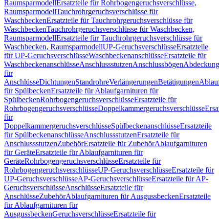
Raumsparmodell
Ersatzteile für Rohrbogengeruchsverschlüsse,
Raumsparmodell
Tauchrohrgeruchsverschlüsse für
Waschbecken
Ersatzteile für Tauchrohrgeruchsverschlüsse für
Waschbecken
Tauchrohrgeruchsverschlüsse für Waschbecken,
Raumsparmodell
Ersatzteile für Tauchrohrgeruchsverschlüsse für
Waschbecken, Raumsparmodell
UP-Geruchsverschlüsse
Ersatzteile
für UP-Geruchsverschlüsse
Waschbeckenanschlüsse
Ersatzteile für
Waschbeckenanschlüsse
Anschlussstutzen
Anschlussbögen
Abdeckung
für
Anschlüsse
Dichtungen
Standrohre
Verlängerungen
Betätigungen
Ablauf
für Spülbecken
Ersatzteile für Ablaufgarnituren für
Spülbecken
Rohrbogengeruchsverschlüsse
Ersatzteile für
Rohrbogengeruchsverschlüsse
Doppelkammergeruchsverschlüsse
Ersa
für
Doppelkammergeruchsverschlüsse
Spülbeckenanschlüsse
Ersatzteile
für Spülbeckenanschlüsse
Anschlussstutzen
Ersatzteile für
Anschlussstutzen
Zubehör
Ersatzteile für Zubehör
Ablaufgarnituren
für Geräte
Ersatzteile für Ablaufgarnituren für
Geräte
Rohrbogengeruchsverschlüsse
Ersatzteile für
Rohrbogengeruchsverschlüsse
UP-Geruchsverschlüsse
Ersatzteile für
UP-Geruchsverschlüsse
AP-Geruchsverschlüsse
Ersatzteile für AP-
Geruchsverschlüsse
Anschlüsse
Ersatzteile für
Anschlüsse
Zubehör
Ablaufgarnituren für Ausgussbecken
Ersatzteile
für Ablaufgarnituren für
Ausgussbecken
Geruchsverschlüsse
Ersatzteile für