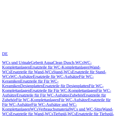
DE
WCs und Urinale
Geberit AquaClean Dusch-WCs
WC-
Komplettanlagen
Ersatzteile für WC-Komplettanlagen
Wand-
WCs
Ersatzteile für Wand-WCs
Stand-WCs
Ersatzteile für Stand-
WCs
WC-Aufsätze
Ersatzteile für WC-Aufsätze
Für WC-
Keramiken
Ersatzteile für Für WC-
Keramiken
Designplatten
Ersatzteile für Designplatten
Für WC-
Komplettanlagen
Ersatzteile für Für WC-Komplettanlagen
Für WC-
Aufsätze
Ersatzteile für Für WC-Aufsätze
Zubehör
Ersatzteile für
Zubehör
Für WC-Komplettanlagen
Für WC-Aufsätze
Ersatzteile für
Für WC-Aufsätze
Für WC-Aufsätze und WC-
Komplettanlagen
WCs
Verbrauchsmaterial
WCs und WC-Sitze
Wand-
WCs
Ersatzteile für Wand-WCs
Tiefspül-WCs
Ersatzteile für Tiefspül-