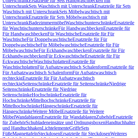
Unterschrank
Ersatzteile für Sets Handwaschbecken mit
Unterschrank
Sets Waschtisch mit Unterschrank
Ersatzteile für Sets
Waschtisch mit Unterschrank
Sets Möbelwaschtisch mit
Unterschrank
Ersatzteile für Sets Möbelwaschtisch mit
Unterschrank
Badezimmermöbel
Waschtischunterschränke
Ersatzteile
für Waschtischunterschränke
Für Handwaschbecken
Ersatzteile für
Für Handwaschbecken
Für Waschtische
Ersatzteile für Für
Waschtische
Für Doppelwaschtische
Ersatzteile für Für
Doppelwaschtische
Für Möbelwaschtische
Ersatzteile für Für
Möbelwaschtische
Für Eckhandwaschbecken
Ersatzteile für Für
Eckhandwaschbecken
Für Eckwaschtische
Ersatzteile für Für
Eckwaschtische
Waschtischplatten
Ersatzteile für
Waschtischplatten
Für Aufsatzwaschtisch Schalenform
Ersatzteile für
Für Aufsatzwaschtisch Schalenform
Für Aufsatzwaschtisch
rechteckig
Ersatzteile für Für Aufsatzwaschtisch
rechteckig
Seitenschränke
Ersatzteile für Seitenschränke
Niedrige
Seitenschränke
Ersatzteile für Niedrige
Seitenschränke
Hochschränke
Ersatzteile für
Hochschränke
Mittelhochschränke
Ersatzteile für
Mittelhochschränke
Hängeschränke
Ersatzteile für
Hängeschränke
Weitere Möbel
Ersatzteile für Weitere
Möbel
Wandablagen
Ersatzteile für Wandablagen
Zubehör
Ersatzteile
für Zubehör
Schubladeneinsätze und Ordnungsboxen
Handtuchhalter
und Handtuchhaken
Lichtelemente
Griffe
Sets
Füße
Magnettafeln
Steckdosen
Ersatzteile für Steckdosen
Weiteres