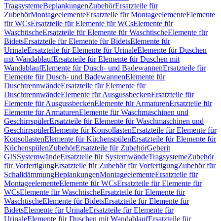
Tragsysteme
Beplankungen
Zubehör
Ersatzteile für
Zubehör
Montageelemente
Ersatzteile für Montageelemente
Elemente
für WCs
Ersatzteile für Elemente für WCs
Elemente für
Waschtische
Ersatzteile für Elemente für Waschtische
Elemente für
Bidets
Ersatzteile für Elemente für Bidets
Elemente für
Urinale
Ersatzteile für Elemente für Urinale
Elemente für Duschen
mit Wandablauf
Ersatzteile für Elemente für Duschen mit
Wandablauf
Elemente für Dusch- und Badewannen
Ersatzteile für
Elemente für Dusch- und Badewannen
Elemente für
Duschtrennwände
Ersatzteile für Elemente für
Duschtrennwände
Elemente für Ausgussbecken
Ersatzteile für
Elemente für Ausgussbecken
Elemente für Armaturen
Ersatzteile für
Elemente für Armaturen
Elemente für Waschmaschinen und
Geschirrspüler
Ersatzteile für Elemente für Waschmaschinen und
Geschirrspüler
Elemente für Konsollasten
Ersatzteile für Elemente für
Konsollasten
Elemente für Küchenspülen
Ersatzteile für Elemente für
Küchenspülen
Zubehör
Ersatzteile für Zubehör
Geberit
GIS
Systemwände
Ersatzteile für Systemwände
Tragsysteme
Zubehör
für Vorfertigung
Ersatzteile für Zubehör für Vorfertigung
Zubehör für
Schalldämmung
Beplankungen
Montageelemente
Ersatzteile für
Montageelemente
Elemente für WCs
Ersatzteile für Elemente für
WCs
Elemente für Waschtische
Ersatzteile für Elemente für
Waschtische
Elemente für Bidets
Ersatzteile für Elemente für
Bidets
Elemente für Urinale
Ersatzteile für Elemente für
Urinale
Elemente für Duschen mit Wandablauf
Ersatzteile für