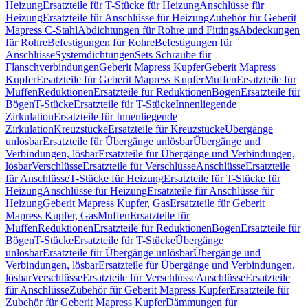
Heizung
Ersatzteile für T-Stücke für Heizung
Anschlüsse für
Heizung
Ersatzteile für Anschlüsse für Heizung
Zubehör für Geberit
Mapress C-Stahl
Abdichtungen für Rohre und Fittings
Abdeckungen
für Rohre
Befestigungen für Rohre
Befestigungen für
Anschlüsse
Systemdichtungen
Sets Schraube für
Flanschverbindungen
Geberit Mapress Kupfer
Geberit Mapress
Kupfer
Ersatzteile für Geberit Mapress Kupfer
Muffen
Ersatzteile für
Muffen
Reduktionen
Ersatzteile für Reduktionen
Bögen
Ersatzteile für
Bögen
T-Stücke
Ersatzteile für T-Stücke
Innenliegende
Zirkulation
Ersatzteile für Innenliegende
Zirkulation
Kreuzstücke
Ersatzteile für Kreuzstücke
Übergänge
unlösbar
Ersatzteile für Übergänge unlösbar
Übergänge und
Verbindungen, lösbar
Ersatzteile für Übergänge und Verbindungen,
lösbar
Verschlüsse
Ersatzteile für Verschlüsse
Anschlüsse
Ersatzteile
für Anschlüsse
T-Stücke für Heizung
Ersatzteile für T-Stücke für
Heizung
Anschlüsse für Heizung
Ersatzteile für Anschlüsse für
Heizung
Geberit Mapress Kupfer, Gas
Ersatzteile für Geberit
Mapress Kupfer, Gas
Muffen
Ersatzteile für
Muffen
Reduktionen
Ersatzteile für Reduktionen
Bögen
Ersatzteile für
Bögen
T-Stücke
Ersatzteile für T-Stücke
Übergänge
unlösbar
Ersatzteile für Übergänge unlösbar
Übergänge und
Verbindungen, lösbar
Ersatzteile für Übergänge und Verbindungen,
lösbar
Verschlüsse
Ersatzteile für Verschlüsse
Anschlüsse
Ersatzteile
für Anschlüsse
Zubehör für Geberit Mapress Kupfer
Ersatzteile für
Zubehör für Geberit Mapress Kupfer
Dämmungen für