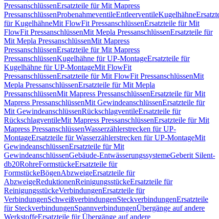
Pressanschlüssen
Ersatzteile für Mit Mapress
Pressanschlüssen
Probenahmeventile
Entleerventile
Kugelhähne
Ersatzt
für Kugelhähne
Mit FlowFit Pressanschlüssen
Ersatzteile für Mit
FlowFit Pressanschlüssen
Mit Mepla Pressanschlüssen
Ersatzteile für
Mit Mepla Pressanschlüssen
Mit Mapress
Pressanschlüssen
Ersatzteile für Mit Mapress
Pressanschlüssen
Kugelhähne für UP-Montage
Ersatzteile für
Kugelhähne für UP-Montage
Mit FlowFit
Pressanschlüssen
Ersatzteile für Mit FlowFit Pressanschlüssen
Mit
Mepla Pressanschlüssen
Ersatzteile für Mit Mepla
Pressanschlüssen
Mit Mapress Pressanschlüssen
Ersatzteile für Mit
Mapress Pressanschlüssen
Mit Gewindeanschlüssen
Ersatzteile für
Mit Gewindeanschlüssen
Rückschlagventile
Ersatzteile für
Rückschlagventile
Mit Mapress Pressanschlüssen
Ersatzteile für Mit
Mapress Pressanschlüssen
Wasserzählerstrecken für UP-
Montage
Ersatzteile für Wasserzählerstrecken für UP-Montage
Mit
Gewindeanschlüssen
Ersatzteile für Mit
Gewindeanschlüssen
Gebäude-Entwässerungssysteme
Geberit Silent-
db20
Rohre
Formstücke
Ersatzteile für
Formstücke
Bögen
Abzweige
Ersatzteile für
Abzweige
Reduktionen
Reinigungsstücke
Ersatzteile für
Reinigungsstücke
Verbindungen
Ersatzteile für
Verbindungen
Schweißverbindungen
Steckverbindungen
Ersatzteile
für Steckverbindungen
Spannverbindungen
Übergänge auf andere
Werkstoffe
Ersatzteile für Übergänge auf andere