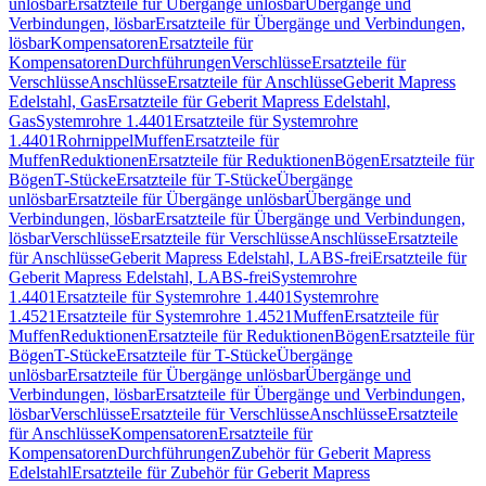
unlösbar
Ersatzteile für Übergänge unlösbar
Übergänge und
Verbindungen, lösbar
Ersatzteile für Übergänge und Verbindungen,
lösbar
Kompensatoren
Ersatzteile für
Kompensatoren
Durchführungen
Verschlüsse
Ersatzteile für
Verschlüsse
Anschlüsse
Ersatzteile für Anschlüsse
Geberit Mapress
Edelstahl, Gas
Ersatzteile für Geberit Mapress Edelstahl,
Gas
Systemrohre 1.4401
Ersatzteile für Systemrohre
1.4401
Rohrnippel
Muffen
Ersatzteile für
Muffen
Reduktionen
Ersatzteile für Reduktionen
Bögen
Ersatzteile für
Bögen
T-Stücke
Ersatzteile für T-Stücke
Übergänge
unlösbar
Ersatzteile für Übergänge unlösbar
Übergänge und
Verbindungen, lösbar
Ersatzteile für Übergänge und Verbindungen,
lösbar
Verschlüsse
Ersatzteile für Verschlüsse
Anschlüsse
Ersatzteile
für Anschlüsse
Geberit Mapress Edelstahl, LABS-frei
Ersatzteile für
Geberit Mapress Edelstahl, LABS-frei
Systemrohre
1.4401
Ersatzteile für Systemrohre 1.4401
Systemrohre
1.4521
Ersatzteile für Systemrohre 1.4521
Muffen
Ersatzteile für
Muffen
Reduktionen
Ersatzteile für Reduktionen
Bögen
Ersatzteile für
Bögen
T-Stücke
Ersatzteile für T-Stücke
Übergänge
unlösbar
Ersatzteile für Übergänge unlösbar
Übergänge und
Verbindungen, lösbar
Ersatzteile für Übergänge und Verbindungen,
lösbar
Verschlüsse
Ersatzteile für Verschlüsse
Anschlüsse
Ersatzteile
für Anschlüsse
Kompensatoren
Ersatzteile für
Kompensatoren
Durchführungen
Zubehör für Geberit Mapress
Edelstahl
Ersatzteile für Zubehör für Geberit Mapress