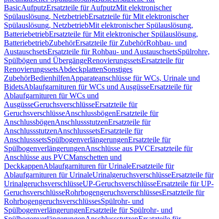
Basic
Aufputz
Ersatzteile für Aufputz
Mit elektronischer
Spülauslösung, Netzbetrieb
Ersatzteile für Mit elektronischer
Spülauslösung, Netzbetrieb
Mit elektronischer Spülauslösung,
Batteriebetrieb
Ersatzteile für Mit elektronischer Spülauslösung,
Batteriebetrieb
Zubehör
Ersatzteile für Zubehör
Rohbau- und
Austauschsets
Ersatzteile für Rohbau- und Austauschsets
Spülrohre,
Spülbögen und Übergänge
Renovierungssets
Ersatzteile für
Renovierungssets
Abdeckplatten
Sonstiges
Zubehör
Bedienhilfen
Apparateanschlüsse für WCs, Urinale und
Bidets
Ablaufgarnituren für WCs und Ausgüsse
Ersatzteile für
Ablaufgarnituren für WCs und
Ausgüsse
Geruchsverschlüsse
Ersatzteile für
Geruchsverschlüsse
Anschlussbögen
Ersatzteile für
Anschlussbögen
Anschlussstutzen
Ersatzteile für
Anschlussstutzen
Anschlusssets
Ersatzteile für
Anschlusssets
Spülbogenverlängerungen
Ersatzteile für
Spülbogenverlängerungen
Anschlüsse aus PVC
Ersatzteile für
Anschlüsse aus PVC
Manschetten und
Deckkappen
Ablaufgarnituren für Urinale
Ersatzteile für
Ablaufgarnituren für Urinale
Urinalgeruchsverschlüsse
Ersatzteile für
Urinalgeruchsverschlüsse
UP-Geruchsverschlüsse
Ersatzteile für UP-
Geruchsverschlüsse
Rohrbogengeruchsverschlüsses
Ersatzteile für
Rohrbogengeruchsverschlüsses
Spülrohr- und
Spülbogenverlängerungen
Ersatzteile für Spülrohr- und
Spülbogenverlängerungen
Anschlussstutzen
Ersatzteile für