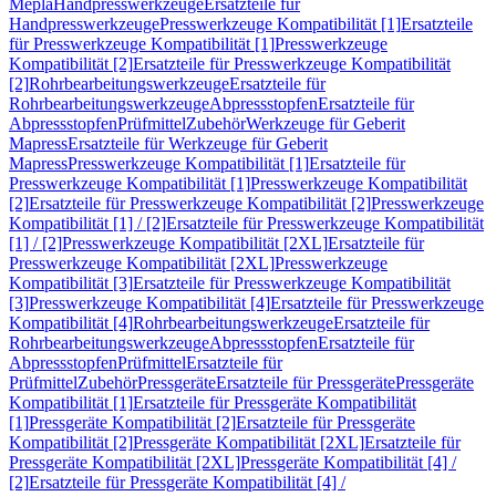
Mepla
Handpresswerkzeuge
Ersatzteile für
Handpresswerkzeuge
Presswerkzeuge Kompatibilität [1]
Ersatzteile
für Presswerkzeuge Kompatibilität [1]
Presswerkzeuge
Kompatibilität [2]
Ersatzteile für Presswerkzeuge Kompatibilität
[2]
Rohrbearbeitungswerkzeuge
Ersatzteile für
Rohrbearbeitungswerkzeuge
Abpressstopfen
Ersatzteile für
Abpressstopfen
Prüfmittel
Zubehör
Werkzeuge für Geberit
Mapress
Ersatzteile für Werkzeuge für Geberit
Mapress
Presswerkzeuge Kompatibilität [1]
Ersatzteile für
Presswerkzeuge Kompatibilität [1]
Presswerkzeuge Kompatibilität
[2]
Ersatzteile für Presswerkzeuge Kompatibilität [2]
Presswerkzeuge
Kompatibilität [1] / [2]
Ersatzteile für Presswerkzeuge Kompatibilität
[1] / [2]
Presswerkzeuge Kompatibilität [2XL]
Ersatzteile für
Presswerkzeuge Kompatibilität [2XL]
Presswerkzeuge
Kompatibilität [3]
Ersatzteile für Presswerkzeuge Kompatibilität
[3]
Presswerkzeuge Kompatibilität [4]
Ersatzteile für Presswerkzeuge
Kompatibilität [4]
Rohrbearbeitungswerkzeuge
Ersatzteile für
Rohrbearbeitungswerkzeuge
Abpressstopfen
Ersatzteile für
Abpressstopfen
Prüfmittel
Ersatzteile für
Prüfmittel
Zubehör
Pressgeräte
Ersatzteile für Pressgeräte
Pressgeräte
Kompatibilität [1]
Ersatzteile für Pressgeräte Kompatibilität
[1]
Pressgeräte Kompatibilität [2]
Ersatzteile für Pressgeräte
Kompatibilität [2]
Pressgeräte Kompatibilität [2XL]
Ersatzteile für
Pressgeräte Kompatibilität [2XL]
Pressgeräte Kompatibilität [4] /
[2]
Ersatzteile für Pressgeräte Kompatibilität [4] /