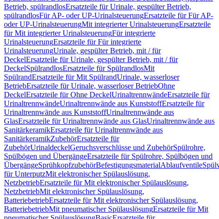
Betrieb, spülrandlos
Ersatzteile für Urinale, gespülter Betrieb,
spülrandlos
Für AP- oder UP-Urinalsteuerung
Ersatzteile für Für AP-
oder UP-Urinalsteuerung
Mit integrierter Urinalsteuerung
Ersatzteile
für Mit integrierter Urinalsteuerung
Für integrierte
Urinalsteuerung
Ersatzteile für Für integrierte
Urinalsteuerung
Urinale, gespülter Betrieb, mit / für
Deckel
Ersatzteile für Urinale, gespülter Betrieb, mit / für
Deckel
Spülrandlos
Ersatzteile für Spülrandlos
Mit
Spülrand
Ersatzteile für Mit Spülrand
Urinale, wasserloser
Betrieb
Ersatzteile für Urinale, wasserloser Betrieb
Ohne
Deckel
Ersatzteile für Ohne Deckel
Urinaltrennwände
Ersatzteile für
Urinaltrennwände
Urinaltrennwände aus Kunststoff
Ersatzteile für
Urinaltrennwände aus Kunststoff
Urinaltrennwände aus
Glas
Ersatzteile für Urinaltrennwände aus Glas
Urinaltrennwände aus
Sanitärkeramik
Ersatzteile für Urinaltrennwände aus
Sanitärkeramik
Zubehör
Ersatzteile für
Zubehör
Urinaldeckel
Geruchsverschlüsse und Zubehör
Spülrohre,
Spülbögen und Übergänge
Ersatzteile für Spülrohre, Spülbögen und
Übergänge
Sprühkopfzubehör
Befestigungsmaterial
Ablaufventile
Spülv
für Unterputz
Mit elektronischer Spülauslösung,
Netzbetrieb
Ersatzteile für Mit elektronischer Spülauslösung,
Netzbetrieb
Mit elektronischer Spülauslösung,
Batteriebetrieb
Ersatzteile für Mit elektronischer Spülauslösung,
Batteriebetrieb
Mit pneumatischer Spülauslösung
Ersatzteile für Mit
pneumatischer Spülauslösung
Basic
Ersatzteile für