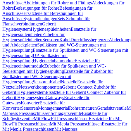
Anschlüsse
Abdichtungen für Rohre und Fittings
Abdeckungen für
Rohre
Befestigungen für Rohre
Befestigungen für
Anschlüsse
Ersatzteile für Befestigungen für
Anschlüsse
Systemdichtungen
Sets Schraube für
Flanschverbindungen
Geberit
Hygienesystem
Hygienespüleinheiten
Ersatzteile für
Hygienespüleinheiten
Zubehör für
Hygienespüleinheiten
Sensoren
Kabel
Durchflussbegrenzer
Abdeckung
und Abdeckplatten
Spülkästen und WC-Steuerungen mit
Hygienespülung
Ersatzteile für Spülkästen und WC-Steuerungen mit
Hygienespülung
UP-Spülkästen mit
Hygienespülung
Hygieneeinbaumodule
Ersatzteile für
Hygieneeinbaumodule
Zubehör für Spülkästen und WC-
Steuerungen mit Hygienespülung
Ersatzteile für Zubehör für
Spülkästen und WC-Steuerungen mit
Hygienespülung
Sensoren
Kabel
Netzteile
Ersatzteile für
Netzteile
Netzwerkkomponenten
Geberit Connect Zubehör für
Geberit Hygienesystem
Ersatzteile für Geberit Connect Zubehör für
Geberit Hygienesystem
Gateways
Ersatzteile für
Gateways
Konverter
Ersatzteile für
Konverter
Sensoren
Montagematerial
Rohrarmaturen
Geradsitzventile
Mi
Mapress Pressanschlüssen
Schrägsitzventile
Ersatzteile für
Schrägsitzventile
Mit FlowFit Pressanschlüssen
Ersatzteile für Mit
FlowFit Pressanschlüssen
Mit Mepla Pressanschlüssen
Ersatzteile für
Mit Mepla Pressanschlüssen
Mit Mapress