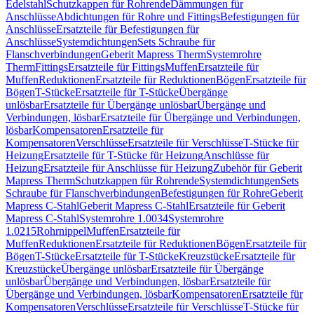
Edelstahl
Schutzkappen für Rohrende
Dämmungen für
Anschlüsse
Abdichtungen für Rohre und Fittings
Befestigungen für
Anschlüsse
Ersatzteile für Befestigungen für
Anschlüsse
Systemdichtungen
Sets Schraube für
Flanschverbindungen
Geberit Mapress Therm
Systemrohre
Therm
Fittings
Ersatzteile für Fittings
Muffen
Ersatzteile für
Muffen
Reduktionen
Ersatzteile für Reduktionen
Bögen
Ersatzteile für
Bögen
T-Stücke
Ersatzteile für T-Stücke
Übergänge
unlösbar
Ersatzteile für Übergänge unlösbar
Übergänge und
Verbindungen, lösbar
Ersatzteile für Übergänge und Verbindungen,
lösbar
Kompensatoren
Ersatzteile für
Kompensatoren
Verschlüsse
Ersatzteile für Verschlüsse
T-Stücke für
Heizung
Ersatzteile für T-Stücke für Heizung
Anschlüsse für
Heizung
Ersatzteile für Anschlüsse für Heizung
Zubehör für Geberit
Mapress Therm
Schutzkappen für Rohrende
Systemdichtungen
Sets
Schraube für Flanschverbindungen
Befestigungen für Rohre
Geberit
Mapress C-Stahl
Geberit Mapress C-Stahl
Ersatzteile für Geberit
Mapress C-Stahl
Systemrohre 1.0034
Systemrohre
1.0215
Rohrnippel
Muffen
Ersatzteile für
Muffen
Reduktionen
Ersatzteile für Reduktionen
Bögen
Ersatzteile für
Bögen
T-Stücke
Ersatzteile für T-Stücke
Kreuzstücke
Ersatzteile für
Kreuzstücke
Übergänge unlösbar
Ersatzteile für Übergänge
unlösbar
Übergänge und Verbindungen, lösbar
Ersatzteile für
Übergänge und Verbindungen, lösbar
Kompensatoren
Ersatzteile für
Kompensatoren
Verschlüsse
Ersatzteile für Verschlüsse
T-Stücke für