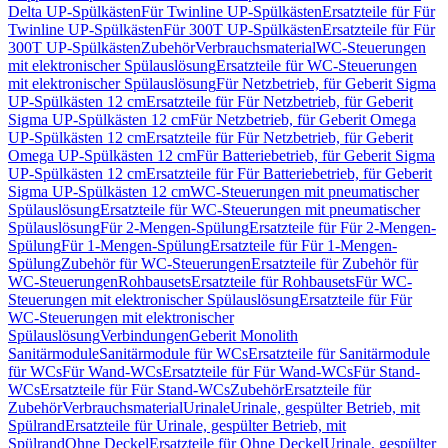
Delta UP-Spülkästen
Für Twinline UP-Spülkästen
Ersatzteile für Für
Twinline UP-Spülkästen
Für 300T UP-Spülkästen
Ersatzteile für Für
300T UP-Spülkästen
Zubehör
Verbrauchsmaterial
WC-Steuerungen
mit elektronischer Spülauslösung
Ersatzteile für WC-Steuerungen
mit elektronischer Spülauslösung
Für Netzbetrieb, für Geberit Sigma
UP-Spülkästen 12 cm
Ersatzteile für Für Netzbetrieb, für Geberit
Sigma UP-Spülkästen 12 cm
Für Netzbetrieb, für Geberit Omega
UP-Spülkästen 12 cm
Ersatzteile für Für Netzbetrieb, für Geberit
Omega UP-Spülkästen 12 cm
Für Batteriebetrieb, für Geberit Sigma
UP-Spülkästen 12 cm
Ersatzteile für Für Batteriebetrieb, für Geberit
Sigma UP-Spülkästen 12 cm
WC-Steuerungen mit pneumatischer
Spülauslösung
Ersatzteile für WC-Steuerungen mit pneumatischer
Spülauslösung
Für 2-Mengen-Spülung
Ersatzteile für Für 2-Mengen-
Spülung
Für 1-Mengen-Spülung
Ersatzteile für Für 1-Mengen-
Spülung
Zubehör für WC-Steuerungen
Ersatzteile für Zubehör für
WC-Steuerungen
Rohbausets
Ersatzteile für Rohbausets
Für WC-
Steuerungen mit elektronischer Spülauslösung
Ersatzteile für Für
WC-Steuerungen mit elektronischer
Spülauslösung
Verbindungen
Geberit Monolith
Sanitärmodule
Sanitärmodule für WCs
Ersatzteile für Sanitärmodule
für WCs
Für Wand-WCs
Ersatzteile für Für Wand-WCs
Für Stand-
WCs
Ersatzteile für Für Stand-WCs
Zubehör
Ersatzteile für
Zubehör
Verbrauchsmaterial
Urinale
Urinale, gespülter Betrieb, mit
Spülrand
Ersatzteile für Urinale, gespülter Betrieb, mit
Spülrand
Ohne Deckel
Ersatzteile für Ohne Deckel
Urinale, gespülter