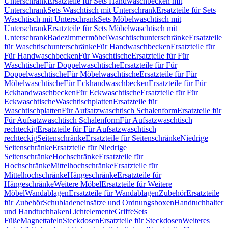
Unterschrank
Ersatzteile für Sets Handwaschbecken mit
Unterschrank
Sets Waschtisch mit Unterschrank
Ersatzteile für Sets
Waschtisch mit Unterschrank
Sets Möbelwaschtisch mit
Unterschrank
Ersatzteile für Sets Möbelwaschtisch mit
Unterschrank
Badezimmermöbel
Waschtischunterschränke
Ersatzteile
für Waschtischunterschränke
Für Handwaschbecken
Ersatzteile für
Für Handwaschbecken
Für Waschtische
Ersatzteile für Für
Waschtische
Für Doppelwaschtische
Ersatzteile für Für
Doppelwaschtische
Für Möbelwaschtische
Ersatzteile für Für
Möbelwaschtische
Für Eckhandwaschbecken
Ersatzteile für Für
Eckhandwaschbecken
Für Eckwaschtische
Ersatzteile für Für
Eckwaschtische
Waschtischplatten
Ersatzteile für
Waschtischplatten
Für Aufsatzwaschtisch Schalenform
Ersatzteile für
Für Aufsatzwaschtisch Schalenform
Für Aufsatzwaschtisch
rechteckig
Ersatzteile für Für Aufsatzwaschtisch
rechteckig
Seitenschränke
Ersatzteile für Seitenschränke
Niedrige
Seitenschränke
Ersatzteile für Niedrige
Seitenschränke
Hochschränke
Ersatzteile für
Hochschränke
Mittelhochschränke
Ersatzteile für
Mittelhochschränke
Hängeschränke
Ersatzteile für
Hängeschränke
Weitere Möbel
Ersatzteile für Weitere
Möbel
Wandablagen
Ersatzteile für Wandablagen
Zubehör
Ersatzteile
für Zubehör
Schubladeneinsätze und Ordnungsboxen
Handtuchhalter
und Handtuchhaken
Lichtelemente
Griffe
Sets
Füße
Magnettafeln
Steckdosen
Ersatzteile für Steckdosen
Weiteres