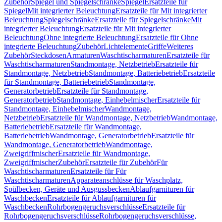
Zubehör
Spiegel und Spiegelschränke
Spiegel
Ersatzteile für
Spiegel
Mit integrierter Beleuchtung
Ersatzteile für Mit integrierter
Beleuchtung
Spiegelschränke
Ersatzteile für Spiegelschränke
Mit
integrierter Beleuchtung
Ersatzteile für Mit integrierter
Beleuchtung
Ohne integrierte Beleuchtung
Ersatzteile für Ohne
integrierte Beleuchtung
Zubehör
Lichtelemente
Griffe
Weiteres
Zubehör
Steckdosen
Armaturen
Waschtischarmaturen
Ersatzteile für
Waschtischarmaturen
Standmontage, Netzbetrieb
Ersatzteile für
Standmontage, Netzbetrieb
Standmontage, Batteriebetrieb
Ersatzteile
für Standmontage, Batteriebetrieb
Standmontage,
Generatorbetrieb
Ersatzteile für Standmontage,
Generatorbetrieb
Standmontage, Einhebelmischer
Ersatzteile für
Standmontage, Einhebelmischer
Wandmontage,
Netzbetrieb
Ersatzteile für Wandmontage, Netzbetrieb
Wandmontage,
Batteriebetrieb
Ersatzteile für Wandmontage,
Batteriebetrieb
Wandmontage, Generatorbetrieb
Ersatzteile für
Wandmontage, Generatorbetrieb
Wandmontage,
Zweigriffmischer
Ersatzteile für Wandmontage,
Zweigriffmischer
Zubehör
Ersatzteile für Zubehör
Für
Waschtischarmaturen
Ersatzteile für Für
Waschtischarmaturen
Apparateanschlüsse für Waschplatz,
Spülbecken, Geräte und Ausgussbecken
Ablaufgarnituren für
Waschbecken
Ersatzteile für Ablaufgarnituren für
Waschbecken
Rohrbogengeruchsverschlüsse
Ersatzteile für
Rohrbogengeruchsverschlüsse
Rohrbogengeruchsverschlüsse,