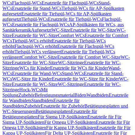
WCs
Flachspül-WCs
Ersatzteile für Flachspül-WCs
Stand-
WCs
Ersatzteile für Stand-WCs
Tiefspül-WCs für AP-Spülkasten
aufgesetzt
Ersatzteile für Tiefspül-WCs für AP-Spülkasten
aufgesetzt
Tiefspül-WCs
Ersatzteile für Tiefspül-WCs
Flachspül-
WCs
Ersatzteile für Flachspül-WCs
AP-Spülkästen für WCs, aus
Sanitärkeramik
Aufgesetzt
WC-Sitze
Ersatzteile für WC-Sitze
WC-
Sitze
Ersatzteile für WC-Sitze
Comfort WCs
Ersatzteile für Comfort
WCs
Tiefspül-WCs erhöht
Ersatzteile für Tiefspül-WCs
erhöht
Flachspül-WCs erhöht
Ersatzteile für Flachspül-WCs
erhöht
Tiefspül-WCs verlängert
Ersatzteile für Tiefspül-WCs
verlängert
Comfort WC-Sitze
Ersatzteile für Comfort WC-Sitze
WC-
Sitze
Ersatzteile für WC-Sitze
WC-Sitzringe
Ersatzteile für WC-
Sitzringe
WCs für Kinder
Ersatzteile für WCs für Kinder
Wand-
WCs
Ersatzteile für Wand-WCs
Stand-WCs
Ersatzteile für Stand-
WCs
WC-Sitze für Kinder
Ersatzteile für WC-Sitze für Kinder
WC-
Sitze
Ersatzteile für WC-Sitze
WC-Sitzringe
Ersatzteile für WC-
Sitzringe
Hock-WCs
Mit
Spülung
Zubehör
Befestigungsmaterial
Bidets
Wandbidets
Ersatzteile
für Wandbidets
Standbidets
Ersatzteile für
Standbidets
Zubehör
Ersatzteile für Zubehör
Betätigungsplatten und
WC-Steuerungen
Betätigungsplatten
Ersatzteile für
Betätigungsplatten
Für Sigma UP-Spülkästen
Ersatzteile für Für
Sigma UP-Spülkästen
Für Omega UP-Spülkästen
Ersatzteile für Für
Omega UP-Spülkästen
Für Kappa UP-Spülkästen
Ersatzteile für Für
Kappa UP-Spülkästen
Für Delta UP-Spülkästen
Ersatzteile für Für