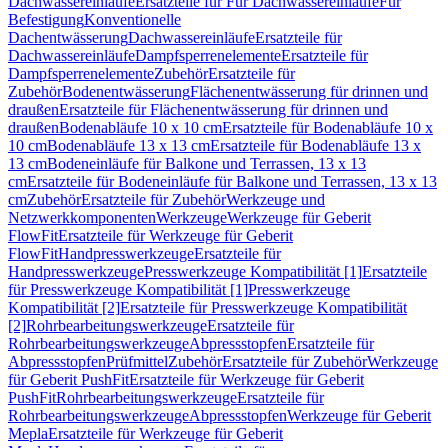
Dachwassereinläufe
Ersatzteile für Für Dachwassereinläufe
Für
Befestigung
Konventionelle
Dachentwässerung
Dachwassereinläufe
Ersatzteile für
Dachwassereinläufe
Dampfsperrenelemente
Ersatzteile für
Dampfsperrenelemente
Zubehör
Ersatzteile für
Zubehör
Bodenentwässerung
Flächenentwässerung für drinnen und
draußen
Ersatzteile für Flächenentwässerung für drinnen und
draußen
Bodenabläufe 10 x 10 cm
Ersatzteile für Bodenabläufe 10 x
10 cm
Bodenabläufe 13 x 13 cm
Ersatzteile für Bodenabläufe 13 x
13 cm
Bodeneinläufe für Balkone und Terrassen, 13 x 13
cm
Ersatzteile für Bodeneinläufe für Balkone und Terrassen, 13 x 13
cm
Zubehör
Ersatzteile für Zubehör
Werkzeuge und
Netzwerkkomponenten
Werkzeuge
Werkzeuge für Geberit
FlowFit
Ersatzteile für Werkzeuge für Geberit
FlowFit
Handpresswerkzeuge
Ersatzteile für
Handpresswerkzeuge
Presswerkzeuge Kompatibilität [1]
Ersatzteile
für Presswerkzeuge Kompatibilität [1]
Presswerkzeuge
Kompatibilität [2]
Ersatzteile für Presswerkzeuge Kompatibilität
[2]
Rohrbearbeitungswerkzeuge
Ersatzteile für
Rohrbearbeitungswerkzeuge
Abpressstopfen
Ersatzteile für
Abpressstopfen
Prüfmittel
Zubehör
Ersatzteile für Zubehör
Werkzeuge
für Geberit PushFit
Ersatzteile für Werkzeuge für Geberit
PushFit
Rohrbearbeitungswerkzeuge
Ersatzteile für
Rohrbearbeitungswerkzeuge
Abpressstopfen
Werkzeuge für Geberit
Mepla
Ersatzteile für Werkzeuge für Geberit