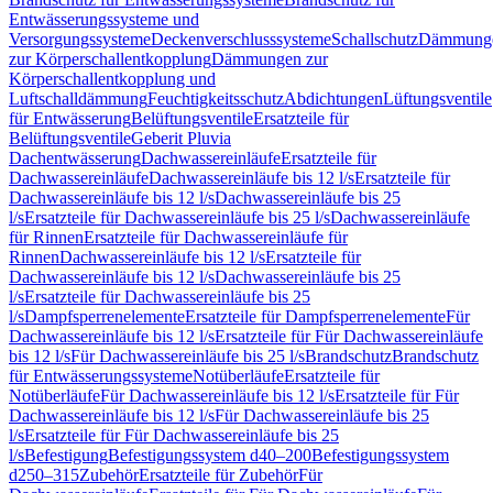
Entwässerungssysteme und
Versorgungssysteme
Deckenverschlusssysteme
Schallschutz
Dämmung
zur Körperschallentkopplung
Dämmungen zur
Körperschallentkopplung und
Luftschalldämmung
Feuchtigkeitsschutz
Abdichtungen
Lüftungsventile
für Entwässerung
Belüftungsventile
Ersatzteile für
Belüftungsventile
Geberit Pluvia
Dachentwässerung
Dachwassereinläufe
Ersatzteile für
Dachwassereinläufe
Dachwassereinläufe bis 12 l/s
Ersatzteile für
Dachwassereinläufe bis 12 l/s
Dachwassereinläufe bis 25
l/s
Ersatzteile für Dachwassereinläufe bis 25 l/s
Dachwassereinläufe
für Rinnen
Ersatzteile für Dachwassereinläufe für
Rinnen
Dachwassereinläufe bis 12 l/s
Ersatzteile für
Dachwassereinläufe bis 12 l/s
Dachwassereinläufe bis 25
l/s
Ersatzteile für Dachwassereinläufe bis 25
l/s
Dampfsperrenelemente
Ersatzteile für Dampfsperrenelemente
Für
Dachwassereinläufe bis 12 l/s
Ersatzteile für Für Dachwassereinläufe
bis 12 l/s
Für Dachwassereinläufe bis 25 l/s
Brandschutz
Brandschutz
für Entwässerungssysteme
Notüberläufe
Ersatzteile für
Notüberläufe
Für Dachwassereinläufe bis 12 l/s
Ersatzteile für Für
Dachwassereinläufe bis 12 l/s
Für Dachwassereinläufe bis 25
l/s
Ersatzteile für Für Dachwassereinläufe bis 25
l/s
Befestigung
Befestigungssystem d40–200
Befestigungssystem
d250–315
Zubehör
Ersatzteile für Zubehör
Für