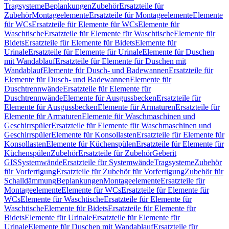
Tragsysteme
Beplankungen
Zubehör
Ersatzteile für
Zubehör
Montageelemente
Ersatzteile für Montageelemente
Elemente
für WCs
Ersatzteile für Elemente für WCs
Elemente für
Waschtische
Ersatzteile für Elemente für Waschtische
Elemente für
Bidets
Ersatzteile für Elemente für Bidets
Elemente für
Urinale
Ersatzteile für Elemente für Urinale
Elemente für Duschen
mit Wandablauf
Ersatzteile für Elemente für Duschen mit
Wandablauf
Elemente für Dusch- und Badewannen
Ersatzteile für
Elemente für Dusch- und Badewannen
Elemente für
Duschtrennwände
Ersatzteile für Elemente für
Duschtrennwände
Elemente für Ausgussbecken
Ersatzteile für
Elemente für Ausgussbecken
Elemente für Armaturen
Ersatzteile für
Elemente für Armaturen
Elemente für Waschmaschinen und
Geschirrspüler
Ersatzteile für Elemente für Waschmaschinen und
Geschirrspüler
Elemente für Konsollasten
Ersatzteile für Elemente für
Konsollasten
Elemente für Küchenspülen
Ersatzteile für Elemente für
Küchenspülen
Zubehör
Ersatzteile für Zubehör
Geberit
GIS
Systemwände
Ersatzteile für Systemwände
Tragsysteme
Zubehör
für Vorfertigung
Ersatzteile für Zubehör für Vorfertigung
Zubehör für
Schalldämmung
Beplankungen
Montageelemente
Ersatzteile für
Montageelemente
Elemente für WCs
Ersatzteile für Elemente für
WCs
Elemente für Waschtische
Ersatzteile für Elemente für
Waschtische
Elemente für Bidets
Ersatzteile für Elemente für
Bidets
Elemente für Urinale
Ersatzteile für Elemente für
Urinale
Elemente für Duschen mit Wandablauf
Ersatzteile für