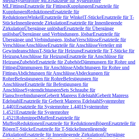
Mepla
Systemrohre ML
Ersatzteile für Systemrohre
ML
Fittings
Ersatzteile für Fittings
Kupplungen
Ersatzteile für
Kupplungen
Reduktionen
Ersatzteile für
Reduktionen
Winkel
Ersatzteile für Winkel
T-Stücke
Ersatzteile für T-
Stücke
Innenliegende Zirkulation
Ersatzteile für Innenliegende
Zirkulation
Übergänge unlösbar
Ersatzteile für Übergänge
unlösbar
Übergänge und Verbindungen, lösbar
Ersatzteile für
Übergänge und Verbindungen, lösbar
Verschlüsse
Ersatzteile für
Verschlüsse
Anschlüsse
Ersatzteile für Anschlüsse
Verteiler mit
Gewindeanschluss
T-Stücke für Heizung
Ersatzteile für T-Stücke für
Heizung
Anschlüsse für Heizung
Ersatzteile für Anschlüsse für
Heizung
Zubehör
Ersatzteile für Zubehör
Dämmungen für Rohre und
Fittings
Dämmungen für Anschlüsse
Abdichtungen für Rohre und
Fittings
Abdichtungen für Anschlüsse
Abdeckungen für
Rohre
Befestigungen für Rohre
Befestigungen für
Anschlüsse
Ersatzteile für Befestigungen für
Anschlüsse
Systemdichtungen
Sets Schraube für
Flanschverbindungen
Geberit Mapress Edelstahl
Geberit Mapress
Edelstahl
Ersatzteile für Geberit Mapress Edelstahl
Systemrohre
1.4401
Ersatzteile für Systemrohre 1.4401
Systemrohre
1.4521
Ersatzteile für Systemrohre
1.4521
Rohrnippel
Muffen
Ersatzteile für
Muffen
Reduktionen
Ersatzteile für Reduktionen
Bögen
Ersatzteile für
Bögen
T-Stücke
Ersatzteile für T-Stücke
Innenliegende
Zirkulation
Ersatzteile für Innenliegende Zirkulation
Übergänge