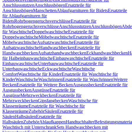
Anschlussstutzen
Anschlussbögen
Ersatzteile für
Anschlussbögen
Manschetten
Ablaufgarnituren für Bidets
Ersatzteile
für Ablaufgarnituren für
Bidets
Rohrbogengeruchsverschlüsse
Ersatzteile für
Rohrbogengeruchsverschlüsse
Anschlussstutzen
Anschlussbögen
Abde
für Waschtische
Doppelwaschtische
Ersatzteile für
Doppelwaschtische
Möbelwaschtische
Ersatzteile für
Möbelwaschtische
Aufsatzwaschtische
Ersatzteile für
Aufsatzwaschtische
Handwaschbecken
Ersatzteile für
Handwaschbecken
Aufsatzhandwaschbecken
Eckhandwaschbecken
H
für Halbeinbauwaschtische
Einbauwaschtische
Ersatzteile für
Einbauwaschtische
Unterbauwaschtische
Ersatzteile für
Unterbauwaschtische
Eckwaschtische
Waschtische
Comfort
Waschtische für Kinder
Ersatzteile für Waschtische für
Kinder
Waschtische
Waschrinnen
Ersatzteile für Waschrinnen
Weitere
Becken
Ersatzteile für Weitere Becken
Ausgussbecken
Ersatzteile für
Ausgussbecken
Ausgüsse
Ersatzteile für
Ausgüsse
Mehrzweckbecken
Ersatzteile für
Mehrzweckbecken
Gipsfangbecken
Waschtische für
Klassenräume
Ersatzteile für Waschtische für
Klassenräume
Zubehör
Säulen
Ersatzteile für
Säulen
Halbsäulen
Ersatzteile für
Halbsäulen
Zubehör
Ablaufkappen
Handtuchhalter
Befestigungsmateria
Waschtisch mit Unterschrank
Sets Handwaschbecken mit