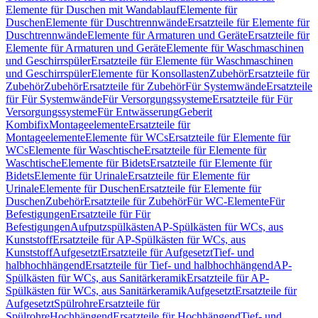
Elemente für Duschen mit Wandablauf
Elemente für
Duschen
Elemente für Duschtrennwände
Ersatzteile für Elemente für
Duschtrennwände
Elemente für Armaturen und Geräte
Ersatzteile für
Elemente für Armaturen und Geräte
Elemente für Waschmaschinen
und Geschirrspüler
Ersatzteile für Elemente für Waschmaschinen
und Geschirrspüler
Elemente für Konsollasten
Zubehör
Ersatzteile für
Zubehör
Zubehör
Ersatzteile für Zubehör
Für Systemwände
Ersatzteile
für Für Systemwände
Für Versorgungssysteme
Ersatzteile für Für
Versorgungssysteme
Für Entwässerung
Geberit
Kombifix
Montageelemente
Ersatzteile für
Montageelemente
Elemente für WCs
Ersatzteile für Elemente für
WCs
Elemente für Waschtische
Ersatzteile für Elemente für
Waschtische
Elemente für Bidets
Ersatzteile für Elemente für
Bidets
Elemente für Urinale
Ersatzteile für Elemente für
Urinale
Elemente für Duschen
Ersatzteile für Elemente für
Duschen
Zubehör
Ersatzteile für Zubehör
Für WC-Elemente
Für
Befestigungen
Ersatzteile für Für
Befestigungen
Aufputzspülkästen
AP-Spülkästen für WCs, aus
Kunststoff
Ersatzteile für AP-Spülkästen für WCs, aus
Kunststoff
Aufgesetzt
Ersatzteile für Aufgesetzt
Tief- und
halbhochhängend
Ersatzteile für Tief- und halbhochhängend
AP-
Spülkästen für WCs, aus Sanitärkeramik
Ersatzteile für AP-
Spülkästen für WCs, aus Sanitärkeramik
Aufgesetzt
Ersatzteile für
Aufgesetzt
Spülrohre
Ersatzteile für
Spülrohre
Hochhängend
Ersatzteile für Hochhängend
Tief- und