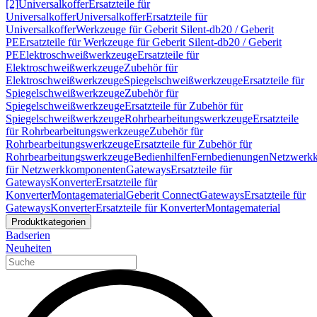
[2]
Universalkoffer
Ersatzteile für
Universalkoffer
Universalkoffer
Ersatzteile für
Universalkoffer
Werkzeuge für Geberit Silent-db20 / Geberit
PE
Ersatzteile für Werkzeuge für Geberit Silent-db20 / Geberit
PE
Elektroschweißwerkzeuge
Ersatzteile für
Elektroschweißwerkzeuge
Zubehör für
Elektroschweißwerkzeuge
Spiegelschweißwerkzeuge
Ersatzteile für
Spiegelschweißwerkzeuge
Zubehör für
Spiegelschweißwerkzeuge
Ersatzteile für Zubehör für
Spiegelschweißwerkzeuge
Rohrbearbeitungswerkzeuge
Ersatzteile
für Rohrbearbeitungswerkzeuge
Zubehör für
Rohrbearbeitungswerkzeuge
Ersatzteile für Zubehör für
Rohrbearbeitungswerkzeuge
Bedienhilfen
Fernbedienungen
Netzwerk
für Netzwerkkomponenten
Gateways
Ersatzteile für
Gateways
Konverter
Ersatzteile für
Konverter
Montagematerial
Geberit Connect
Gateways
Ersatzteile für
Gateways
Konverter
Ersatzteile für Konverter
Montagematerial
Produktkategorien
Badserien
Neuheiten