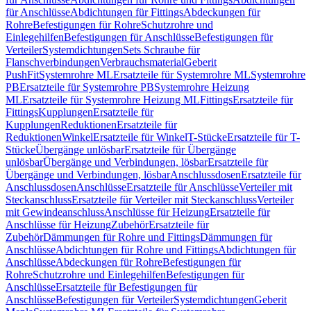
für Anschlüsse
Abdichtungen für Fittings
Abdeckungen für
Rohre
Befestigungen für Rohre
Schutzrohre und
Einlegehilfen
Befestigungen für Anschlüsse
Befestigungen für
Verteiler
Systemdichtungen
Sets Schraube für
Flanschverbindungen
Verbrauchsmaterial
Geberit
PushFit
Systemrohre ML
Ersatzteile für Systemrohre ML
Systemrohre
PB
Ersatzteile für Systemrohre PB
Systemrohre Heizung
ML
Ersatzteile für Systemrohre Heizung ML
Fittings
Ersatzteile für
Fittings
Kupplungen
Ersatzteile für
Kupplungen
Reduktionen
Ersatzteile für
Reduktionen
Winkel
Ersatzteile für Winkel
T-Stücke
Ersatzteile für T-
Stücke
Übergänge unlösbar
Ersatzteile für Übergänge
unlösbar
Übergänge und Verbindungen, lösbar
Ersatzteile für
Übergänge und Verbindungen, lösbar
Anschlussdosen
Ersatzteile für
Anschlussdosen
Anschlüsse
Ersatzteile für Anschlüsse
Verteiler mit
Steckanschluss
Ersatzteile für Verteiler mit Steckanschluss
Verteiler
mit Gewindeanschluss
Anschlüsse für Heizung
Ersatzteile für
Anschlüsse für Heizung
Zubehör
Ersatzteile für
Zubehör
Dämmungen für Rohre und Fittings
Dämmungen für
Anschlüsse
Abdichtungen für Rohre und Fittings
Abdichtungen für
Anschlüsse
Abdeckungen für Rohre
Befestigungen für
Rohre
Schutzrohre und Einlegehilfen
Befestigungen für
Anschlüsse
Ersatzteile für Befestigungen für
Anschlüsse
Befestigungen für Verteiler
Systemdichtungen
Geberit