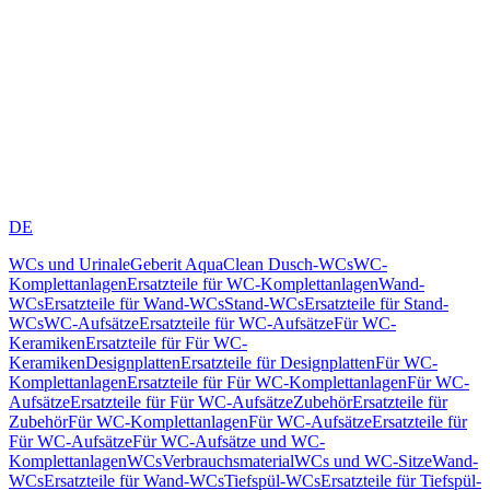
DE
WCs und Urinale
Geberit AquaClean Dusch-WCs
WC-
Komplettanlagen
Ersatzteile für WC-Komplettanlagen
Wand-
WCs
Ersatzteile für Wand-WCs
Stand-WCs
Ersatzteile für Stand-
WCs
WC-Aufsätze
Ersatzteile für WC-Aufsätze
Für WC-
Keramiken
Ersatzteile für Für WC-
Keramiken
Designplatten
Ersatzteile für Designplatten
Für WC-
Komplettanlagen
Ersatzteile für Für WC-Komplettanlagen
Für WC-
Aufsätze
Ersatzteile für Für WC-Aufsätze
Zubehör
Ersatzteile für
Zubehör
Für WC-Komplettanlagen
Für WC-Aufsätze
Ersatzteile für
Für WC-Aufsätze
Für WC-Aufsätze und WC-
Komplettanlagen
WCs
Verbrauchsmaterial
WCs und WC-Sitze
Wand-
WCs
Ersatzteile für Wand-WCs
Tiefspül-WCs
Ersatzteile für Tiefspül-