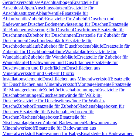
Geruchsverschlüsse
Anschlussbögen
Ersatzteile für
Anschlussbögen
Anschlussstutzen
Ersatzteile für
Anschlussstutzen
Ablaufventile
Ersatzteile für
Ablaufventile
Zubehör
Ersatzteile für Zubehör
Duschen und
Badewannen
Duschen
Bodenentwässerung für Duschen
Ersatzteile
für Bodenentwässerung für Duschen
Duschrinnen
Ersatzteile für
Duschrinnen
Zubehör für Duschrinnen
Ersatzteile für Zubehör für
Duschrinnen
Duschbodenabläufe
Ersatzteile für
Duschbodenabläufe
Zubehör für Duschbodenabläufe
Ersatzteile für
Zubehör für Duschbodenabläufe
Wandabläufe
Ersatzteile für
Wandabläufe
Zubehör für Wandabläufe
Ersatzteile für Zubehör für
Wandabläufe
Duschwannen und Duschflächen
Ersatzteile für
Duschwannen und Duschflächen
Duschflächen aus
Mineralwerkstoff und Geberit Duofix
Installationselemente
Duschflächen aus Mineralwerkstoff
Ersatzteile
für Duschflächen aus Mineralwerkstoff
Montageelemente
Ersatzteile
für Montageelemente
Zubehör
Duschabtrennungen
Ersatzteile für
Duschabtrennungen
Duschseitenwände für Walk-in-
Dusche
Ersatzteile für Duschseitenwände für Walk-in-
Dusche
Zubehör
Ersatzteile für Zubehör
Nischenablageboxen für
Duschen
Ersatzteile für Nischenablageboxen für
Duschen
Nischenablageboxen
Ersatzteile für
Nischenablageboxen
Zubehör
Badewannen
Badewannen aus
Mineralwerkstoff
Ersatzteile für Badewannen aus
Mineralwerkstoff
Badewannen für Babys
Ersatzteile für Badewannen