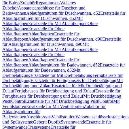
für Babys
Zubehör
Reparatursets
Weiteres
Zubehör
Apparateanschlüsse für Duschen und
Badewannen
Ablaufgarnituren für Duschwannen, d52
Ersatzteile für
Ablaufgarnituren für Duschwannen, d52
Mit
Ablaufkappen
Ersatzteile für Mit Ablaufkappen
Ohne
Ablaufkappen
Ersatzteile für Ohne
Ablaufkappen
Ablaufkappen
Ersatzteile für
Ablaufkappen
Ablaufgarnituren für Duschwannen, d90
Ersatzteile
für Ablaufgarnituren für Duschwannen, d90
Mit
Ablaufkappen
Ersatzteile für Mit Ablaufkappen
Ohne
Ablaufkappen
Ersatzteile für Ohne
Ablaufkappen
Ablaufkappen
Ersatzteile für
Ablaufkappen
Ablaufgarnituren für Badewannen, d52
Ersatzteile für
Ablaufgarnituren für Badewannen, d52
Mit
Drehbetätigung
Ersatzteile für Mit Drehbetätigung
Fertigbausets für
Drehbetätigung
Ersatzteile für Fertigbausets für Drehbetätigung
Mit
Drehbetätigung und Zulauf
Ersatzteile für Mit Drehbetätigung und
Zulauf
Fertigbausets für Drehbetätigung und Zulauf
Ersatzteile für
Fertigbausets für Drehbetätigung und Zulauf
Mit Druckbetätigung
PushControl
Ersatzteile für Mit Druckbetätigung PushControl
Mit
Ventilstopfen
Ersatzteile für Mit Ventilstopfen
Zubehör für
Ablaufgarnituren für
Badewannen
Anschlusssets
Ventilstopfen
Wasseranschlüsse
Installation
und Spülsysteme
Geberit Duofix
Systemwände
Ersatzteile für
Systemwände
Tragsysteme
Ersatzteile für