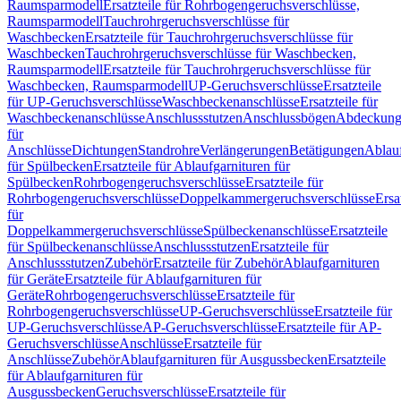
Raumsparmodell
Ersatzteile für Rohrbogengeruchsverschlüsse,
Raumsparmodell
Tauchrohrgeruchsverschlüsse für
Waschbecken
Ersatzteile für Tauchrohrgeruchsverschlüsse für
Waschbecken
Tauchrohrgeruchsverschlüsse für Waschbecken,
Raumsparmodell
Ersatzteile für Tauchrohrgeruchsverschlüsse für
Waschbecken, Raumsparmodell
UP-Geruchsverschlüsse
Ersatzteile
für UP-Geruchsverschlüsse
Waschbeckenanschlüsse
Ersatzteile für
Waschbeckenanschlüsse
Anschlussstutzen
Anschlussbögen
Abdeckung
für
Anschlüsse
Dichtungen
Standrohre
Verlängerungen
Betätigungen
Ablauf
für Spülbecken
Ersatzteile für Ablaufgarnituren für
Spülbecken
Rohrbogengeruchsverschlüsse
Ersatzteile für
Rohrbogengeruchsverschlüsse
Doppelkammergeruchsverschlüsse
Ersa
für
Doppelkammergeruchsverschlüsse
Spülbeckenanschlüsse
Ersatzteile
für Spülbeckenanschlüsse
Anschlussstutzen
Ersatzteile für
Anschlussstutzen
Zubehör
Ersatzteile für Zubehör
Ablaufgarnituren
für Geräte
Ersatzteile für Ablaufgarnituren für
Geräte
Rohrbogengeruchsverschlüsse
Ersatzteile für
Rohrbogengeruchsverschlüsse
UP-Geruchsverschlüsse
Ersatzteile für
UP-Geruchsverschlüsse
AP-Geruchsverschlüsse
Ersatzteile für AP-
Geruchsverschlüsse
Anschlüsse
Ersatzteile für
Anschlüsse
Zubehör
Ablaufgarnituren für Ausgussbecken
Ersatzteile
für Ablaufgarnituren für
Ausgussbecken
Geruchsverschlüsse
Ersatzteile für