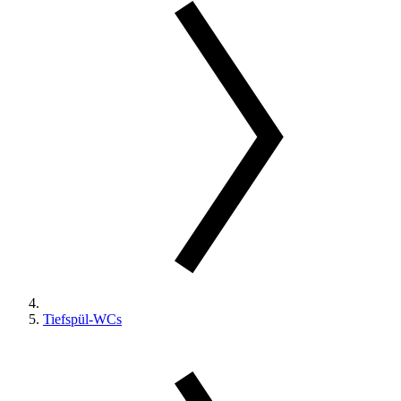
Tiefspül-WCs