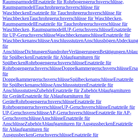
Raumsparmodell
Ersatzteile für Rohrbogengeruchsverschlüsse,
Raumsparmodell
Tauchrohrgeruchsverschlüsse für
Waschbecken
Ersatzteile für Tauchrohrgeruchsverschlüsse für
Waschbecken
Tauchrohrgeruchsverschlüsse für Waschbecken,
Raumsparmodell
Ersatzteile für Tauchrohrgeruchsverschlüsse für
Waschbecken, Raumsparmodell
UP-Geruchsverschlüsse
Ersatzteile
für UP-Geruchsverschlüsse
Waschbeckenanschlüsse
Ersatzteile für
Waschbeckenanschlüsse
Anschlussstutzen
Anschlussbögen
Abdeckung
für
Anschlüsse
Dichtungen
Standrohre
Verlängerungen
Betätigungen
Ablauf
für Spülbecken
Ersatzteile für Ablaufgarnituren für
Spülbecken
Rohrbogengeruchsverschlüsse
Ersatzteile für
Rohrbogengeruchsverschlüsse
Doppelkammergeruchsverschlüsse
Ersa
für
Doppelkammergeruchsverschlüsse
Spülbeckenanschlüsse
Ersatzteile
für Spülbeckenanschlüsse
Anschlussstutzen
Ersatzteile für
Anschlussstutzen
Zubehör
Ersatzteile für Zubehör
Ablaufgarnituren
für Geräte
Ersatzteile für Ablaufgarnituren für
Geräte
Rohrbogengeruchsverschlüsse
Ersatzteile für
Rohrbogengeruchsverschlüsse
UP-Geruchsverschlüsse
Ersatzteile für
UP-Geruchsverschlüsse
AP-Geruchsverschlüsse
Ersatzteile für AP-
Geruchsverschlüsse
Anschlüsse
Ersatzteile für
Anschlüsse
Zubehör
Ablaufgarnituren für Ausgussbecken
Ersatzteile
für Ablaufgarnituren für
Ausgussbecken
Geruchsverschlüsse
Ersatzteile für