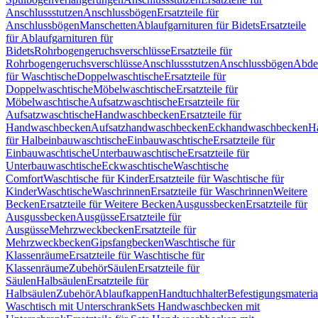
Anschlussstutzen
Anschlussbögen
Ersatzteile für
Anschlussbögen
Manschetten
Ablaufgarnituren für Bidets
Ersatzteile
für Ablaufgarnituren für
Bidets
Rohrbogengeruchsverschlüsse
Ersatzteile für
Rohrbogengeruchsverschlüsse
Anschlussstutzen
Anschlussbögen
Abde
für Waschtische
Doppelwaschtische
Ersatzteile für
Doppelwaschtische
Möbelwaschtische
Ersatzteile für
Möbelwaschtische
Aufsatzwaschtische
Ersatzteile für
Aufsatzwaschtische
Handwaschbecken
Ersatzteile für
Handwaschbecken
Aufsatzhandwaschbecken
Eckhandwaschbecken
H
für Halbeinbauwaschtische
Einbauwaschtische
Ersatzteile für
Einbauwaschtische
Unterbauwaschtische
Ersatzteile für
Unterbauwaschtische
Eckwaschtische
Waschtische
Comfort
Waschtische für Kinder
Ersatzteile für Waschtische für
Kinder
Waschtische
Waschrinnen
Ersatzteile für Waschrinnen
Weitere
Becken
Ersatzteile für Weitere Becken
Ausgussbecken
Ersatzteile für
Ausgussbecken
Ausgüsse
Ersatzteile für
Ausgüsse
Mehrzweckbecken
Ersatzteile für
Mehrzweckbecken
Gipsfangbecken
Waschtische für
Klassenräume
Ersatzteile für Waschtische für
Klassenräume
Zubehör
Säulen
Ersatzteile für
Säulen
Halbsäulen
Ersatzteile für
Halbsäulen
Zubehör
Ablaufkappen
Handtuchhalter
Befestigungsmateria
Waschtisch mit Unterschrank
Sets Handwaschbecken mit