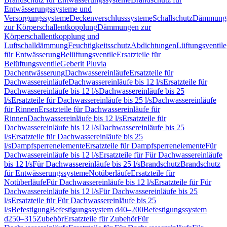
Entwässerungssysteme und
Versorgungssysteme
Deckenverschlusssysteme
Schallschutz
Dämmung
zur Körperschallentkopplung
Dämmungen zur
Körperschallentkopplung und
Luftschalldämmung
Feuchtigkeitsschutz
Abdichtungen
Lüftungsventile
für Entwässerung
Belüftungsventile
Ersatzteile für
Belüftungsventile
Geberit Pluvia
Dachentwässerung
Dachwassereinläufe
Ersatzteile für
Dachwassereinläufe
Dachwassereinläufe bis 12 l/s
Ersatzteile für
Dachwassereinläufe bis 12 l/s
Dachwassereinläufe bis 25
l/s
Ersatzteile für Dachwassereinläufe bis 25 l/s
Dachwassereinläufe
für Rinnen
Ersatzteile für Dachwassereinläufe für
Rinnen
Dachwassereinläufe bis 12 l/s
Ersatzteile für
Dachwassereinläufe bis 12 l/s
Dachwassereinläufe bis 25
l/s
Ersatzteile für Dachwassereinläufe bis 25
l/s
Dampfsperrenelemente
Ersatzteile für Dampfsperrenelemente
Für
Dachwassereinläufe bis 12 l/s
Ersatzteile für Für Dachwassereinläufe
bis 12 l/s
Für Dachwassereinläufe bis 25 l/s
Brandschutz
Brandschutz
für Entwässerungssysteme
Notüberläufe
Ersatzteile für
Notüberläufe
Für Dachwassereinläufe bis 12 l/s
Ersatzteile für Für
Dachwassereinläufe bis 12 l/s
Für Dachwassereinläufe bis 25
l/s
Ersatzteile für Für Dachwassereinläufe bis 25
l/s
Befestigung
Befestigungssystem d40–200
Befestigungssystem
d250–315
Zubehör
Ersatzteile für Zubehör
Für