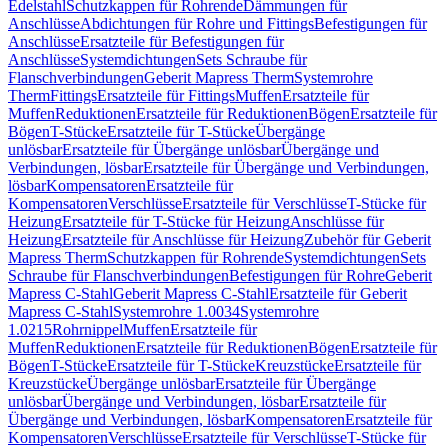
Edelstahl
Schutzkappen für Rohrende
Dämmungen für
Anschlüsse
Abdichtungen für Rohre und Fittings
Befestigungen für
Anschlüsse
Ersatzteile für Befestigungen für
Anschlüsse
Systemdichtungen
Sets Schraube für
Flanschverbindungen
Geberit Mapress Therm
Systemrohre
Therm
Fittings
Ersatzteile für Fittings
Muffen
Ersatzteile für
Muffen
Reduktionen
Ersatzteile für Reduktionen
Bögen
Ersatzteile für
Bögen
T-Stücke
Ersatzteile für T-Stücke
Übergänge
unlösbar
Ersatzteile für Übergänge unlösbar
Übergänge und
Verbindungen, lösbar
Ersatzteile für Übergänge und Verbindungen,
lösbar
Kompensatoren
Ersatzteile für
Kompensatoren
Verschlüsse
Ersatzteile für Verschlüsse
T-Stücke für
Heizung
Ersatzteile für T-Stücke für Heizung
Anschlüsse für
Heizung
Ersatzteile für Anschlüsse für Heizung
Zubehör für Geberit
Mapress Therm
Schutzkappen für Rohrende
Systemdichtungen
Sets
Schraube für Flanschverbindungen
Befestigungen für Rohre
Geberit
Mapress C-Stahl
Geberit Mapress C-Stahl
Ersatzteile für Geberit
Mapress C-Stahl
Systemrohre 1.0034
Systemrohre
1.0215
Rohrnippel
Muffen
Ersatzteile für
Muffen
Reduktionen
Ersatzteile für Reduktionen
Bögen
Ersatzteile für
Bögen
T-Stücke
Ersatzteile für T-Stücke
Kreuzstücke
Ersatzteile für
Kreuzstücke
Übergänge unlösbar
Ersatzteile für Übergänge
unlösbar
Übergänge und Verbindungen, lösbar
Ersatzteile für
Übergänge und Verbindungen, lösbar
Kompensatoren
Ersatzteile für
Kompensatoren
Verschlüsse
Ersatzteile für Verschlüsse
T-Stücke für