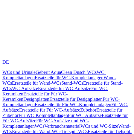
DE
WCs und Urinale
Geberit AquaClean Dusch-WCs
WC-
Komplettanlagen
Ersatzteile für WC-Komplettanlagen
Wand-
WCs
Ersatzteile für Wand-WCs
Stand-WCs
Ersatzteile für Stand-
WCs
WC-Aufsätze
Ersatzteile für WC-Aufsätze
Für WC-
Keramiken
Ersatzteile für Für WC-
Keramiken
Designplatten
Ersatzteile für Designplatten
Für WC-
Komplettanlagen
Ersatzteile für Für WC-Komplettanlagen
Für WC-
Aufsätze
Ersatzteile für Für WC-Aufsätze
Zubehör
Ersatzteile für
Zubehör
Für WC-Komplettanlagen
Für WC-Aufsätze
Ersatzteile für
Für WC-Aufsätze
Für WC-Aufsätze und WC-
Komplettanlagen
WCs
Verbrauchsmaterial
WCs und WC-Sitze
Wand-
WCs
Ersatzteile für Wand-WCs
Tiefspül-WCs
Ersatzteile für Tiefspül-