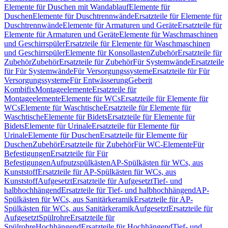
Elemente für Duschen mit Wandablauf
Elemente für
Duschen
Elemente für Duschtrennwände
Ersatzteile für Elemente für
Duschtrennwände
Elemente für Armaturen und Geräte
Ersatzteile für
Elemente für Armaturen und Geräte
Elemente für Waschmaschinen
und Geschirrspüler
Ersatzteile für Elemente für Waschmaschinen
und Geschirrspüler
Elemente für Konsollasten
Zubehör
Ersatzteile für
Zubehör
Zubehör
Ersatzteile für Zubehör
Für Systemwände
Ersatzteile
für Für Systemwände
Für Versorgungssysteme
Ersatzteile für Für
Versorgungssysteme
Für Entwässerung
Geberit
Kombifix
Montageelemente
Ersatzteile für
Montageelemente
Elemente für WCs
Ersatzteile für Elemente für
WCs
Elemente für Waschtische
Ersatzteile für Elemente für
Waschtische
Elemente für Bidets
Ersatzteile für Elemente für
Bidets
Elemente für Urinale
Ersatzteile für Elemente für
Urinale
Elemente für Duschen
Ersatzteile für Elemente für
Duschen
Zubehör
Ersatzteile für Zubehör
Für WC-Elemente
Für
Befestigungen
Ersatzteile für Für
Befestigungen
Aufputzspülkästen
AP-Spülkästen für WCs, aus
Kunststoff
Ersatzteile für AP-Spülkästen für WCs, aus
Kunststoff
Aufgesetzt
Ersatzteile für Aufgesetzt
Tief- und
halbhochhängend
Ersatzteile für Tief- und halbhochhängend
AP-
Spülkästen für WCs, aus Sanitärkeramik
Ersatzteile für AP-
Spülkästen für WCs, aus Sanitärkeramik
Aufgesetzt
Ersatzteile für
Aufgesetzt
Spülrohre
Ersatzteile für
Spülrohre
Hochhängend
Ersatzteile für Hochhängend
Tief- und