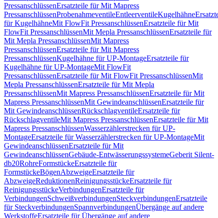
Pressanschlüssen
Ersatzteile für Mit Mapress
Pressanschlüssen
Probenahmeventile
Entleerventile
Kugelhähne
Ersatzt
für Kugelhähne
Mit FlowFit Pressanschlüssen
Ersatzteile für Mit
FlowFit Pressanschlüssen
Mit Mepla Pressanschlüssen
Ersatzteile für
Mit Mepla Pressanschlüssen
Mit Mapress
Pressanschlüssen
Ersatzteile für Mit Mapress
Pressanschlüssen
Kugelhähne für UP-Montage
Ersatzteile für
Kugelhähne für UP-Montage
Mit FlowFit
Pressanschlüssen
Ersatzteile für Mit FlowFit Pressanschlüssen
Mit
Mepla Pressanschlüssen
Ersatzteile für Mit Mepla
Pressanschlüssen
Mit Mapress Pressanschlüssen
Ersatzteile für Mit
Mapress Pressanschlüssen
Mit Gewindeanschlüssen
Ersatzteile für
Mit Gewindeanschlüssen
Rückschlagventile
Ersatzteile für
Rückschlagventile
Mit Mapress Pressanschlüssen
Ersatzteile für Mit
Mapress Pressanschlüssen
Wasserzählerstrecken für UP-
Montage
Ersatzteile für Wasserzählerstrecken für UP-Montage
Mit
Gewindeanschlüssen
Ersatzteile für Mit
Gewindeanschlüssen
Gebäude-Entwässerungssysteme
Geberit Silent-
db20
Rohre
Formstücke
Ersatzteile für
Formstücke
Bögen
Abzweige
Ersatzteile für
Abzweige
Reduktionen
Reinigungsstücke
Ersatzteile für
Reinigungsstücke
Verbindungen
Ersatzteile für
Verbindungen
Schweißverbindungen
Steckverbindungen
Ersatzteile
für Steckverbindungen
Spannverbindungen
Übergänge auf andere
Werkstoffe
Ersatzteile für Übergänge auf andere