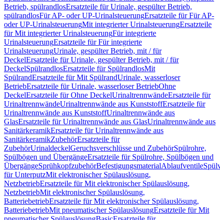
Betrieb, spülrandlos
Ersatzteile für Urinale, gespülter Betrieb,
spülrandlos
Für AP- oder UP-Urinalsteuerung
Ersatzteile für Für AP-
oder UP-Urinalsteuerung
Mit integrierter Urinalsteuerung
Ersatzteile
für Mit integrierter Urinalsteuerung
Für integrierte
Urinalsteuerung
Ersatzteile für Für integrierte
Urinalsteuerung
Urinale, gespülter Betrieb, mit / für
Deckel
Ersatzteile für Urinale, gespülter Betrieb, mit / für
Deckel
Spülrandlos
Ersatzteile für Spülrandlos
Mit
Spülrand
Ersatzteile für Mit Spülrand
Urinale, wasserloser
Betrieb
Ersatzteile für Urinale, wasserloser Betrieb
Ohne
Deckel
Ersatzteile für Ohne Deckel
Urinaltrennwände
Ersatzteile für
Urinaltrennwände
Urinaltrennwände aus Kunststoff
Ersatzteile für
Urinaltrennwände aus Kunststoff
Urinaltrennwände aus
Glas
Ersatzteile für Urinaltrennwände aus Glas
Urinaltrennwände aus
Sanitärkeramik
Ersatzteile für Urinaltrennwände aus
Sanitärkeramik
Zubehör
Ersatzteile für
Zubehör
Urinaldeckel
Geruchsverschlüsse und Zubehör
Spülrohre,
Spülbögen und Übergänge
Ersatzteile für Spülrohre, Spülbögen und
Übergänge
Sprühkopfzubehör
Befestigungsmaterial
Ablaufventile
Spülv
für Unterputz
Mit elektronischer Spülauslösung,
Netzbetrieb
Ersatzteile für Mit elektronischer Spülauslösung,
Netzbetrieb
Mit elektronischer Spülauslösung,
Batteriebetrieb
Ersatzteile für Mit elektronischer Spülauslösung,
Batteriebetrieb
Mit pneumatischer Spülauslösung
Ersatzteile für Mit
pneumatischer Spülauslösung
Basic
Ersatzteile für