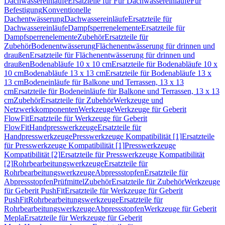
Dachwassereinläufe
Ersatzteile für Für Dachwassereinläufe
Für
Befestigung
Konventionelle
Dachentwässerung
Dachwassereinläufe
Ersatzteile für
Dachwassereinläufe
Dampfsperrenelemente
Ersatzteile für
Dampfsperrenelemente
Zubehör
Ersatzteile für
Zubehör
Bodenentwässerung
Flächenentwässerung für drinnen und
draußen
Ersatzteile für Flächenentwässerung für drinnen und
draußen
Bodenabläufe 10 x 10 cm
Ersatzteile für Bodenabläufe 10 x
10 cm
Bodenabläufe 13 x 13 cm
Ersatzteile für Bodenabläufe 13 x
13 cm
Bodeneinläufe für Balkone und Terrassen, 13 x 13
cm
Ersatzteile für Bodeneinläufe für Balkone und Terrassen, 13 x 13
cm
Zubehör
Ersatzteile für Zubehör
Werkzeuge und
Netzwerkkomponenten
Werkzeuge
Werkzeuge für Geberit
FlowFit
Ersatzteile für Werkzeuge für Geberit
FlowFit
Handpresswerkzeuge
Ersatzteile für
Handpresswerkzeuge
Presswerkzeuge Kompatibilität [1]
Ersatzteile
für Presswerkzeuge Kompatibilität [1]
Presswerkzeuge
Kompatibilität [2]
Ersatzteile für Presswerkzeuge Kompatibilität
[2]
Rohrbearbeitungswerkzeuge
Ersatzteile für
Rohrbearbeitungswerkzeuge
Abpressstopfen
Ersatzteile für
Abpressstopfen
Prüfmittel
Zubehör
Ersatzteile für Zubehör
Werkzeuge
für Geberit PushFit
Ersatzteile für Werkzeuge für Geberit
PushFit
Rohrbearbeitungswerkzeuge
Ersatzteile für
Rohrbearbeitungswerkzeuge
Abpressstopfen
Werkzeuge für Geberit
Mepla
Ersatzteile für Werkzeuge für Geberit