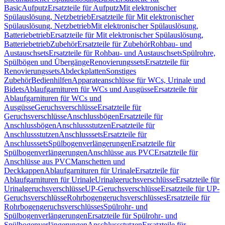
Basic
Aufputz
Ersatzteile für Aufputz
Mit elektronischer
Spülauslösung, Netzbetrieb
Ersatzteile für Mit elektronischer
Spülauslösung, Netzbetrieb
Mit elektronischer Spülauslösung,
Batteriebetrieb
Ersatzteile für Mit elektronischer Spülauslösung,
Batteriebetrieb
Zubehör
Ersatzteile für Zubehör
Rohbau- und
Austauschsets
Ersatzteile für Rohbau- und Austauschsets
Spülrohre,
Spülbögen und Übergänge
Renovierungssets
Ersatzteile für
Renovierungssets
Abdeckplatten
Sonstiges
Zubehör
Bedienhilfen
Apparateanschlüsse für WCs, Urinale und
Bidets
Ablaufgarnituren für WCs und Ausgüsse
Ersatzteile für
Ablaufgarnituren für WCs und
Ausgüsse
Geruchsverschlüsse
Ersatzteile für
Geruchsverschlüsse
Anschlussbögen
Ersatzteile für
Anschlussbögen
Anschlussstutzen
Ersatzteile für
Anschlussstutzen
Anschlusssets
Ersatzteile für
Anschlusssets
Spülbogenverlängerungen
Ersatzteile für
Spülbogenverlängerungen
Anschlüsse aus PVC
Ersatzteile für
Anschlüsse aus PVC
Manschetten und
Deckkappen
Ablaufgarnituren für Urinale
Ersatzteile für
Ablaufgarnituren für Urinale
Urinalgeruchsverschlüsse
Ersatzteile für
Urinalgeruchsverschlüsse
UP-Geruchsverschlüsse
Ersatzteile für UP-
Geruchsverschlüsse
Rohrbogengeruchsverschlüsses
Ersatzteile für
Rohrbogengeruchsverschlüsses
Spülrohr- und
Spülbogenverlängerungen
Ersatzteile für Spülrohr- und
Spülbogenverlängerungen
Anschlussstutzen
Ersatzteile für