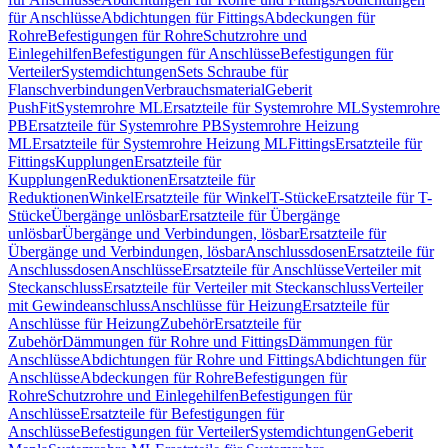
für Anschlüsse
Abdichtungen für Fittings
Abdeckungen für
Rohre
Befestigungen für Rohre
Schutzrohre und
Einlegehilfen
Befestigungen für Anschlüsse
Befestigungen für
Verteiler
Systemdichtungen
Sets Schraube für
Flanschverbindungen
Verbrauchsmaterial
Geberit
PushFit
Systemrohre ML
Ersatzteile für Systemrohre ML
Systemrohre
PB
Ersatzteile für Systemrohre PB
Systemrohre Heizung
ML
Ersatzteile für Systemrohre Heizung ML
Fittings
Ersatzteile für
Fittings
Kupplungen
Ersatzteile für
Kupplungen
Reduktionen
Ersatzteile für
Reduktionen
Winkel
Ersatzteile für Winkel
T-Stücke
Ersatzteile für T-
Stücke
Übergänge unlösbar
Ersatzteile für Übergänge
unlösbar
Übergänge und Verbindungen, lösbar
Ersatzteile für
Übergänge und Verbindungen, lösbar
Anschlussdosen
Ersatzteile für
Anschlussdosen
Anschlüsse
Ersatzteile für Anschlüsse
Verteiler mit
Steckanschluss
Ersatzteile für Verteiler mit Steckanschluss
Verteiler
mit Gewindeanschluss
Anschlüsse für Heizung
Ersatzteile für
Anschlüsse für Heizung
Zubehör
Ersatzteile für
Zubehör
Dämmungen für Rohre und Fittings
Dämmungen für
Anschlüsse
Abdichtungen für Rohre und Fittings
Abdichtungen für
Anschlüsse
Abdeckungen für Rohre
Befestigungen für
Rohre
Schutzrohre und Einlegehilfen
Befestigungen für
Anschlüsse
Ersatzteile für Befestigungen für
Anschlüsse
Befestigungen für Verteiler
Systemdichtungen
Geberit