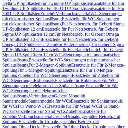
Delta UP-Spülkästen
Für Twinline UP-Spülkästen
Ersatzteile für Für
Twinline UP-Spülkästen
Für 300T UP-Spülkästen
Ersatzteile für Für
300T UP-Spülkästen
Zubehör
Verbrauchsmaterial
WC-Steuerungen
mit elektronischer Spülauslösung
Ersatzteile für WC-Steuerungen
mit elektronischer Spülauslösung
Für Netzbetrieb, für Geberit Sigma
UP-Spülkästen 12 cm
Ersatzteile für Für Netzbetrieb, für Geberit
Sigma UP-Spülkästen 12 cm
Für Netzbetrieb, für Geberit Omega
UP-Spülkästen 12 cm
Ersatzteile für Für Netzbetrieb, für Geberit
Omega UP-Spülkästen 12 cm
Für Batteriebetrieb, für Geberit Sigma
UP-Spülkästen 12 cm
Ersatzteile für Für Batteriebetrieb, für Geberit
Sigma UP-Spülkästen 12 cm
WC-Steuerungen mit pneumatischer
Spülauslösung
Ersatzteile für WC-Steuerungen mit pneumatischer
Spülauslösung
Für 2-Mengen-Spülung
Ersatzteile für Für 2-Mengen-
Spülung
Für 1-Mengen-Spülung
Ersatzteile für Für 1-Mengen-
Spülung
Zubehör für WC-Steuerungen
Ersatzteile für Zubehör für
WC-Steuerungen
Rohbausets
Ersatzteile für Rohbausets
Für WC-
Steuerungen mit elektronischer Spülauslösung
Ersatzteile für Für
WC-Steuerungen mit elektronischer
Spülauslösung
Verbindungen
Geberit Monolith
Sanitärmodule
Sanitärmodule für WCs
Ersatzteile für Sanitärmodule
für WCs
Für Wand-WCs
Ersatzteile für Für Wand-WCs
Für Stand-
WCs
Ersatzteile für Für Stand-WCs
Zubehör
Ersatzteile für
Zubehör
Verbrauchsmaterial
Urinale
Urinale, gespülter Betrieb, mit
Spülrand
Ersatzteile für Urinale, gespülter Betrieb, mit
Spülrand
Ohne Deckel
Ersatzteile für Ohne Deckel
Urinale, gespülter