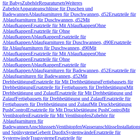
für Babys
Zubehör
Reparatursets
Weiteres
Zubehör
Apparateanschlüsse für Duschen und
Badewannen
Ablaufgarnituren für Duschwannen, d52
Ersatzteile für
Ablaufgarnituren für Duschwannen, d52
Mit
Ablaufkappen
Ersatzteile für Mit Ablaufkappen
Ohne
Ablaufkappen
Ersatzteile für Ohne
Ablaufkappen
Ablaufkappen
Ersatzteile für
Ablaufkappen
Ablaufgarnituren für Duschwannen, d90
Ersatzteile
für Ablaufgarnituren für Duschwannen, d90
Mit
Ablaufkappen
Ersatzteile für Mit Ablaufkappen
Ohne
Ablaufkappen
Ersatzteile für Ohne
Ablaufkappen
Ablaufkappen
Ersatzteile für
Ablaufkappen
Ablaufgarnituren für Badewannen, d52
Ersatzteile für
Ablaufgarnituren für Badewannen, d52
Mit
Drehbetätigung
Ersatzteile für Mit Drehbetätigung
Fertigbausets für
Drehbetätigung
Ersatzteile für Fertigbausets für Drehbetätigung
Mit
Drehbetätigung und Zulauf
Ersatzteile für Mit Drehbetätigung und
Zulauf
Fertigbausets für Drehbetätigung und Zulauf
Ersatzteile für
Fertigbausets für Drehbetätigung und Zulauf
Mit Druckbetätigung
PushControl
Ersatzteile für Mit Druckbetätigung PushControl
Mit
Ventilstopfen
Ersatzteile für Mit Ventilstopfen
Zubehör für
Ablaufgarnituren für
Badewannen
Anschlusssets
Ventilstopfen
Wasseranschlüsse
Installation
und Spülsysteme
Geberit Duofix
Systemwände
Ersatzteile für
Systemwände
Tragsysteme
Ersatzteile für