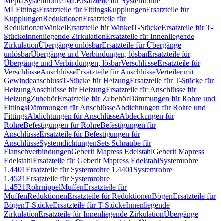
Mepla
Systemrohre ML
Ersatzteile für Systemrohre
ML
Fittings
Ersatzteile für Fittings
Kupplungen
Ersatzteile für
Kupplungen
Reduktionen
Ersatzteile für
Reduktionen
Winkel
Ersatzteile für Winkel
T-Stücke
Ersatzteile für T-
Stücke
Innenliegende Zirkulation
Ersatzteile für Innenliegende
Zirkulation
Übergänge unlösbar
Ersatzteile für Übergänge
unlösbar
Übergänge und Verbindungen, lösbar
Ersatzteile für
Übergänge und Verbindungen, lösbar
Verschlüsse
Ersatzteile für
Verschlüsse
Anschlüsse
Ersatzteile für Anschlüsse
Verteiler mit
Gewindeanschluss
T-Stücke für Heizung
Ersatzteile für T-Stücke für
Heizung
Anschlüsse für Heizung
Ersatzteile für Anschlüsse für
Heizung
Zubehör
Ersatzteile für Zubehör
Dämmungen für Rohre und
Fittings
Dämmungen für Anschlüsse
Abdichtungen für Rohre und
Fittings
Abdichtungen für Anschlüsse
Abdeckungen für
Rohre
Befestigungen für Rohre
Befestigungen für
Anschlüsse
Ersatzteile für Befestigungen für
Anschlüsse
Systemdichtungen
Sets Schraube für
Flanschverbindungen
Geberit Mapress Edelstahl
Geberit Mapress
Edelstahl
Ersatzteile für Geberit Mapress Edelstahl
Systemrohre
1.4401
Ersatzteile für Systemrohre 1.4401
Systemrohre
1.4521
Ersatzteile für Systemrohre
1.4521
Rohrnippel
Muffen
Ersatzteile für
Muffen
Reduktionen
Ersatzteile für Reduktionen
Bögen
Ersatzteile für
Bögen
T-Stücke
Ersatzteile für T-Stücke
Innenliegende
Zirkulation
Ersatzteile für Innenliegende Zirkulation
Übergänge