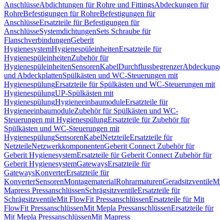
Anschlüsse
Abdichtungen für Rohre und Fittings
Abdeckungen für
Rohre
Befestigungen für Rohre
Befestigungen für
Anschlüsse
Ersatzteile für Befestigungen für
Anschlüsse
Systemdichtungen
Sets Schraube für
Flanschverbindungen
Geberit
Hygienesystem
Hygienespüleinheiten
Ersatzteile für
Hygienespüleinheiten
Zubehör für
Hygienespüleinheiten
Sensoren
Kabel
Durchflussbegrenzer
Abdeckung
und Abdeckplatten
Spülkästen und WC-Steuerungen mit
Hygienespülung
Ersatzteile für Spülkästen und WC-Steuerungen mit
Hygienespülung
UP-Spülkästen mit
Hygienespülung
Hygieneeinbaumodule
Ersatzteile für
Hygieneeinbaumodule
Zubehör für Spülkästen und WC-
Steuerungen mit Hygienespülung
Ersatzteile für Zubehör für
Spülkästen und WC-Steuerungen mit
Hygienespülung
Sensoren
Kabel
Netzteile
Ersatzteile für
Netzteile
Netzwerkkomponenten
Geberit Connect Zubehör für
Geberit Hygienesystem
Ersatzteile für Geberit Connect Zubehör für
Geberit Hygienesystem
Gateways
Ersatzteile für
Gateways
Konverter
Ersatzteile für
Konverter
Sensoren
Montagematerial
Rohrarmaturen
Geradsitzventile
Mi
Mapress Pressanschlüssen
Schrägsitzventile
Ersatzteile für
Schrägsitzventile
Mit FlowFit Pressanschlüssen
Ersatzteile für Mit
FlowFit Pressanschlüssen
Mit Mepla Pressanschlüssen
Ersatzteile für
Mit Mepla Pressanschlüssen
Mit Mapress