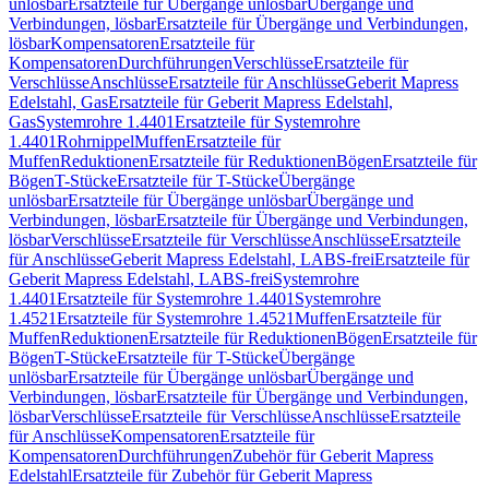
unlösbar
Ersatzteile für Übergänge unlösbar
Übergänge und
Verbindungen, lösbar
Ersatzteile für Übergänge und Verbindungen,
lösbar
Kompensatoren
Ersatzteile für
Kompensatoren
Durchführungen
Verschlüsse
Ersatzteile für
Verschlüsse
Anschlüsse
Ersatzteile für Anschlüsse
Geberit Mapress
Edelstahl, Gas
Ersatzteile für Geberit Mapress Edelstahl,
Gas
Systemrohre 1.4401
Ersatzteile für Systemrohre
1.4401
Rohrnippel
Muffen
Ersatzteile für
Muffen
Reduktionen
Ersatzteile für Reduktionen
Bögen
Ersatzteile für
Bögen
T-Stücke
Ersatzteile für T-Stücke
Übergänge
unlösbar
Ersatzteile für Übergänge unlösbar
Übergänge und
Verbindungen, lösbar
Ersatzteile für Übergänge und Verbindungen,
lösbar
Verschlüsse
Ersatzteile für Verschlüsse
Anschlüsse
Ersatzteile
für Anschlüsse
Geberit Mapress Edelstahl, LABS-frei
Ersatzteile für
Geberit Mapress Edelstahl, LABS-frei
Systemrohre
1.4401
Ersatzteile für Systemrohre 1.4401
Systemrohre
1.4521
Ersatzteile für Systemrohre 1.4521
Muffen
Ersatzteile für
Muffen
Reduktionen
Ersatzteile für Reduktionen
Bögen
Ersatzteile für
Bögen
T-Stücke
Ersatzteile für T-Stücke
Übergänge
unlösbar
Ersatzteile für Übergänge unlösbar
Übergänge und
Verbindungen, lösbar
Ersatzteile für Übergänge und Verbindungen,
lösbar
Verschlüsse
Ersatzteile für Verschlüsse
Anschlüsse
Ersatzteile
für Anschlüsse
Kompensatoren
Ersatzteile für
Kompensatoren
Durchführungen
Zubehör für Geberit Mapress
Edelstahl
Ersatzteile für Zubehör für Geberit Mapress