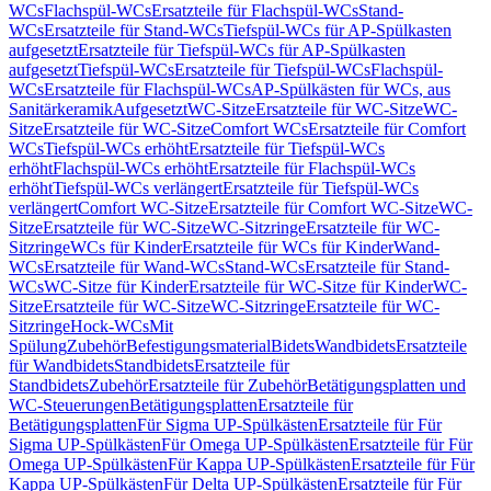
WCs
Flachspül-WCs
Ersatzteile für Flachspül-WCs
Stand-
WCs
Ersatzteile für Stand-WCs
Tiefspül-WCs für AP-Spülkasten
aufgesetzt
Ersatzteile für Tiefspül-WCs für AP-Spülkasten
aufgesetzt
Tiefspül-WCs
Ersatzteile für Tiefspül-WCs
Flachspül-
WCs
Ersatzteile für Flachspül-WCs
AP-Spülkästen für WCs, aus
Sanitärkeramik
Aufgesetzt
WC-Sitze
Ersatzteile für WC-Sitze
WC-
Sitze
Ersatzteile für WC-Sitze
Comfort WCs
Ersatzteile für Comfort
WCs
Tiefspül-WCs erhöht
Ersatzteile für Tiefspül-WCs
erhöht
Flachspül-WCs erhöht
Ersatzteile für Flachspül-WCs
erhöht
Tiefspül-WCs verlängert
Ersatzteile für Tiefspül-WCs
verlängert
Comfort WC-Sitze
Ersatzteile für Comfort WC-Sitze
WC-
Sitze
Ersatzteile für WC-Sitze
WC-Sitzringe
Ersatzteile für WC-
Sitzringe
WCs für Kinder
Ersatzteile für WCs für Kinder
Wand-
WCs
Ersatzteile für Wand-WCs
Stand-WCs
Ersatzteile für Stand-
WCs
WC-Sitze für Kinder
Ersatzteile für WC-Sitze für Kinder
WC-
Sitze
Ersatzteile für WC-Sitze
WC-Sitzringe
Ersatzteile für WC-
Sitzringe
Hock-WCs
Mit
Spülung
Zubehör
Befestigungsmaterial
Bidets
Wandbidets
Ersatzteile
für Wandbidets
Standbidets
Ersatzteile für
Standbidets
Zubehör
Ersatzteile für Zubehör
Betätigungsplatten und
WC-Steuerungen
Betätigungsplatten
Ersatzteile für
Betätigungsplatten
Für Sigma UP-Spülkästen
Ersatzteile für Für
Sigma UP-Spülkästen
Für Omega UP-Spülkästen
Ersatzteile für Für
Omega UP-Spülkästen
Für Kappa UP-Spülkästen
Ersatzteile für Für
Kappa UP-Spülkästen
Für Delta UP-Spülkästen
Ersatzteile für Für