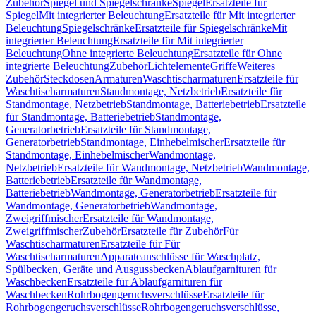
Zubehör
Spiegel und Spiegelschränke
Spiegel
Ersatzteile für
Spiegel
Mit integrierter Beleuchtung
Ersatzteile für Mit integrierter
Beleuchtung
Spiegelschränke
Ersatzteile für Spiegelschränke
Mit
integrierter Beleuchtung
Ersatzteile für Mit integrierter
Beleuchtung
Ohne integrierte Beleuchtung
Ersatzteile für Ohne
integrierte Beleuchtung
Zubehör
Lichtelemente
Griffe
Weiteres
Zubehör
Steckdosen
Armaturen
Waschtischarmaturen
Ersatzteile für
Waschtischarmaturen
Standmontage, Netzbetrieb
Ersatzteile für
Standmontage, Netzbetrieb
Standmontage, Batteriebetrieb
Ersatzteile
für Standmontage, Batteriebetrieb
Standmontage,
Generatorbetrieb
Ersatzteile für Standmontage,
Generatorbetrieb
Standmontage, Einhebelmischer
Ersatzteile für
Standmontage, Einhebelmischer
Wandmontage,
Netzbetrieb
Ersatzteile für Wandmontage, Netzbetrieb
Wandmontage,
Batteriebetrieb
Ersatzteile für Wandmontage,
Batteriebetrieb
Wandmontage, Generatorbetrieb
Ersatzteile für
Wandmontage, Generatorbetrieb
Wandmontage,
Zweigriffmischer
Ersatzteile für Wandmontage,
Zweigriffmischer
Zubehör
Ersatzteile für Zubehör
Für
Waschtischarmaturen
Ersatzteile für Für
Waschtischarmaturen
Apparateanschlüsse für Waschplatz,
Spülbecken, Geräte und Ausgussbecken
Ablaufgarnituren für
Waschbecken
Ersatzteile für Ablaufgarnituren für
Waschbecken
Rohrbogengeruchsverschlüsse
Ersatzteile für
Rohrbogengeruchsverschlüsse
Rohrbogengeruchsverschlüsse,