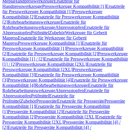
Mepla
Handpresswerkzeuge
Ersatzteile für
Handpresswerkzeuge
Presswerkzeuge Kompatibilität [1]
Ersatzteile
für Presswerkzeuge Kompatibilität [1]
Presswerkzeuge
Kompatibilität [2]
Ersatzteile für Presswerkzeuge Kompatibilität
[2]
Rohrbearbeitungswerkzeuge
Ersatzteile für
Rohrbearbeitungswerkzeuge
Abpressstopfen
Ersatzteile für
Abpressstopfen
Prüfmittel
Zubehör
Werkzeuge für Geberit
Mapress
Ersatzteile für Werkzeuge für Geberit
Mapress
Presswerkzeuge Kompatibilität [1]
Ersatzteile für
Presswerkzeuge Kompatibilität [1]
Presswerkzeuge Kompatibilität
[2]
Ersatzteile für Presswerkzeuge Kompatibilität [2]
Presswerkzeuge
Kompatibilität [1] / [2]
Ersatzteile für Presswerkzeuge Kompatibilität
[1] / [2]
Presswerkzeuge Kompatibilität [2XL]
Ersatzteile für
Presswerkzeuge Kompatibilität [2XL]
Presswerkzeuge
Kompatibilität [3]
Ersatzteile für Presswerkzeuge Kompatibilität
[3]
Presswerkzeuge Kompatibilität [4]
Ersatzteile für Presswerkzeuge
Kompatibilität [4]
Rohrbearbeitungswerkzeuge
Ersatzteile für
Rohrbearbeitungswerkzeuge
Abpressstopfen
Ersatzteile für
Abpressstopfen
Prüfmittel
Ersatzteile für
Prüfmittel
Zubehör
Pressgeräte
Ersatzteile für Pressgeräte
Pressgeräte
Kompatibilität [1]
Ersatzteile für Pressgeräte Kompatibilität
[1]
Pressgeräte Kompatibilität [2]
Ersatzteile für Pressgeräte
Kompatibilität [2]
Pressgeräte Kompatibilität [2XL]
Ersatzteile für
Pressgeräte Kompatibilität [2XL]
Pressgeräte Kompatibilität [4] /
[2]
Ersatzteile für Pressgeräte Kompatibilität [4] /