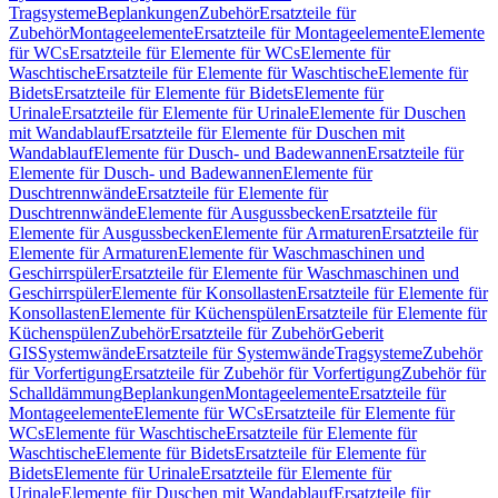
Tragsysteme
Beplankungen
Zubehör
Ersatzteile für
Zubehör
Montageelemente
Ersatzteile für Montageelemente
Elemente
für WCs
Ersatzteile für Elemente für WCs
Elemente für
Waschtische
Ersatzteile für Elemente für Waschtische
Elemente für
Bidets
Ersatzteile für Elemente für Bidets
Elemente für
Urinale
Ersatzteile für Elemente für Urinale
Elemente für Duschen
mit Wandablauf
Ersatzteile für Elemente für Duschen mit
Wandablauf
Elemente für Dusch- und Badewannen
Ersatzteile für
Elemente für Dusch- und Badewannen
Elemente für
Duschtrennwände
Ersatzteile für Elemente für
Duschtrennwände
Elemente für Ausgussbecken
Ersatzteile für
Elemente für Ausgussbecken
Elemente für Armaturen
Ersatzteile für
Elemente für Armaturen
Elemente für Waschmaschinen und
Geschirrspüler
Ersatzteile für Elemente für Waschmaschinen und
Geschirrspüler
Elemente für Konsollasten
Ersatzteile für Elemente für
Konsollasten
Elemente für Küchenspülen
Ersatzteile für Elemente für
Küchenspülen
Zubehör
Ersatzteile für Zubehör
Geberit
GIS
Systemwände
Ersatzteile für Systemwände
Tragsysteme
Zubehör
für Vorfertigung
Ersatzteile für Zubehör für Vorfertigung
Zubehör für
Schalldämmung
Beplankungen
Montageelemente
Ersatzteile für
Montageelemente
Elemente für WCs
Ersatzteile für Elemente für
WCs
Elemente für Waschtische
Ersatzteile für Elemente für
Waschtische
Elemente für Bidets
Ersatzteile für Elemente für
Bidets
Elemente für Urinale
Ersatzteile für Elemente für
Urinale
Elemente für Duschen mit Wandablauf
Ersatzteile für