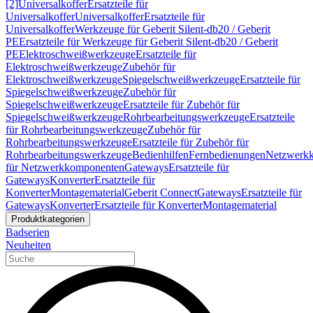
[2]
Universalkoffer
Ersatzteile für
Universalkoffer
Universalkoffer
Ersatzteile für
Universalkoffer
Werkzeuge für Geberit Silent-db20 / Geberit
PE
Ersatzteile für Werkzeuge für Geberit Silent-db20 / Geberit
PE
Elektroschweißwerkzeuge
Ersatzteile für
Elektroschweißwerkzeuge
Zubehör für
Elektroschweißwerkzeuge
Spiegelschweißwerkzeuge
Ersatzteile für
Spiegelschweißwerkzeuge
Zubehör für
Spiegelschweißwerkzeuge
Ersatzteile für Zubehör für
Spiegelschweißwerkzeuge
Rohrbearbeitungswerkzeuge
Ersatzteile
für Rohrbearbeitungswerkzeuge
Zubehör für
Rohrbearbeitungswerkzeuge
Ersatzteile für Zubehör für
Rohrbearbeitungswerkzeuge
Bedienhilfen
Fernbedienungen
Netzwerk
für Netzwerkkomponenten
Gateways
Ersatzteile für
Gateways
Konverter
Ersatzteile für
Konverter
Montagematerial
Geberit Connect
Gateways
Ersatzteile für
Gateways
Konverter
Ersatzteile für Konverter
Montagematerial
Produktkategorien
Badserien
Neuheiten