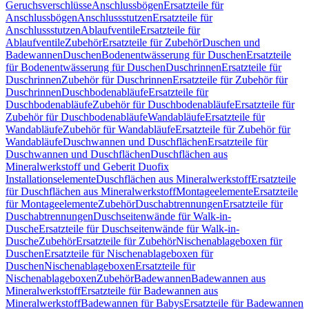
Geruchsverschlüsse
Anschlussbögen
Ersatzteile für
Anschlussbögen
Anschlussstutzen
Ersatzteile für
Anschlussstutzen
Ablaufventile
Ersatzteile für
Ablaufventile
Zubehör
Ersatzteile für Zubehör
Duschen und
Badewannen
Duschen
Bodenentwässerung für Duschen
Ersatzteile
für Bodenentwässerung für Duschen
Duschrinnen
Ersatzteile für
Duschrinnen
Zubehör für Duschrinnen
Ersatzteile für Zubehör für
Duschrinnen
Duschbodenabläufe
Ersatzteile für
Duschbodenabläufe
Zubehör für Duschbodenabläufe
Ersatzteile für
Zubehör für Duschbodenabläufe
Wandabläufe
Ersatzteile für
Wandabläufe
Zubehör für Wandabläufe
Ersatzteile für Zubehör für
Wandabläufe
Duschwannen und Duschflächen
Ersatzteile für
Duschwannen und Duschflächen
Duschflächen aus
Mineralwerkstoff und Geberit Duofix
Installationselemente
Duschflächen aus Mineralwerkstoff
Ersatzteile
für Duschflächen aus Mineralwerkstoff
Montageelemente
Ersatzteile
für Montageelemente
Zubehör
Duschabtrennungen
Ersatzteile für
Duschabtrennungen
Duschseitenwände für Walk-in-
Dusche
Ersatzteile für Duschseitenwände für Walk-in-
Dusche
Zubehör
Ersatzteile für Zubehör
Nischenablageboxen für
Duschen
Ersatzteile für Nischenablageboxen für
Duschen
Nischenablageboxen
Ersatzteile für
Nischenablageboxen
Zubehör
Badewannen
Badewannen aus
Mineralwerkstoff
Ersatzteile für Badewannen aus
Mineralwerkstoff
Badewannen für Babys
Ersatzteile für Badewannen