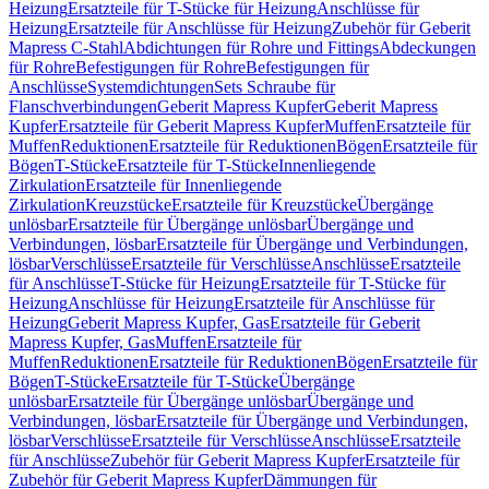
Heizung
Ersatzteile für T-Stücke für Heizung
Anschlüsse für
Heizung
Ersatzteile für Anschlüsse für Heizung
Zubehör für Geberit
Mapress C-Stahl
Abdichtungen für Rohre und Fittings
Abdeckungen
für Rohre
Befestigungen für Rohre
Befestigungen für
Anschlüsse
Systemdichtungen
Sets Schraube für
Flanschverbindungen
Geberit Mapress Kupfer
Geberit Mapress
Kupfer
Ersatzteile für Geberit Mapress Kupfer
Muffen
Ersatzteile für
Muffen
Reduktionen
Ersatzteile für Reduktionen
Bögen
Ersatzteile für
Bögen
T-Stücke
Ersatzteile für T-Stücke
Innenliegende
Zirkulation
Ersatzteile für Innenliegende
Zirkulation
Kreuzstücke
Ersatzteile für Kreuzstücke
Übergänge
unlösbar
Ersatzteile für Übergänge unlösbar
Übergänge und
Verbindungen, lösbar
Ersatzteile für Übergänge und Verbindungen,
lösbar
Verschlüsse
Ersatzteile für Verschlüsse
Anschlüsse
Ersatzteile
für Anschlüsse
T-Stücke für Heizung
Ersatzteile für T-Stücke für
Heizung
Anschlüsse für Heizung
Ersatzteile für Anschlüsse für
Heizung
Geberit Mapress Kupfer, Gas
Ersatzteile für Geberit
Mapress Kupfer, Gas
Muffen
Ersatzteile für
Muffen
Reduktionen
Ersatzteile für Reduktionen
Bögen
Ersatzteile für
Bögen
T-Stücke
Ersatzteile für T-Stücke
Übergänge
unlösbar
Ersatzteile für Übergänge unlösbar
Übergänge und
Verbindungen, lösbar
Ersatzteile für Übergänge und Verbindungen,
lösbar
Verschlüsse
Ersatzteile für Verschlüsse
Anschlüsse
Ersatzteile
für Anschlüsse
Zubehör für Geberit Mapress Kupfer
Ersatzteile für
Zubehör für Geberit Mapress Kupfer
Dämmungen für