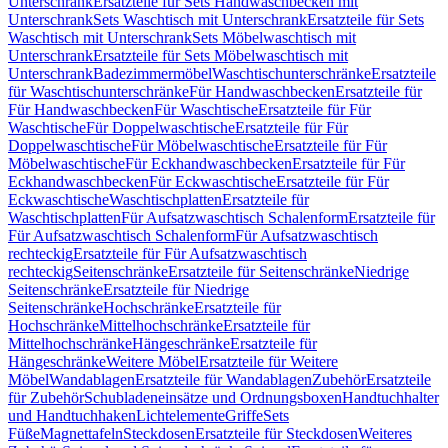
Unterschrank
Ersatzteile für Sets Handwaschbecken mit
Unterschrank
Sets Waschtisch mit Unterschrank
Ersatzteile für Sets
Waschtisch mit Unterschrank
Sets Möbelwaschtisch mit
Unterschrank
Ersatzteile für Sets Möbelwaschtisch mit
Unterschrank
Badezimmermöbel
Waschtischunterschränke
Ersatzteile
für Waschtischunterschränke
Für Handwaschbecken
Ersatzteile für
Für Handwaschbecken
Für Waschtische
Ersatzteile für Für
Waschtische
Für Doppelwaschtische
Ersatzteile für Für
Doppelwaschtische
Für Möbelwaschtische
Ersatzteile für Für
Möbelwaschtische
Für Eckhandwaschbecken
Ersatzteile für Für
Eckhandwaschbecken
Für Eckwaschtische
Ersatzteile für Für
Eckwaschtische
Waschtischplatten
Ersatzteile für
Waschtischplatten
Für Aufsatzwaschtisch Schalenform
Ersatzteile für
Für Aufsatzwaschtisch Schalenform
Für Aufsatzwaschtisch
rechteckig
Ersatzteile für Für Aufsatzwaschtisch
rechteckig
Seitenschränke
Ersatzteile für Seitenschränke
Niedrige
Seitenschränke
Ersatzteile für Niedrige
Seitenschränke
Hochschränke
Ersatzteile für
Hochschränke
Mittelhochschränke
Ersatzteile für
Mittelhochschränke
Hängeschränke
Ersatzteile für
Hängeschränke
Weitere Möbel
Ersatzteile für Weitere
Möbel
Wandablagen
Ersatzteile für Wandablagen
Zubehör
Ersatzteile
für Zubehör
Schubladeneinsätze und Ordnungsboxen
Handtuchhalter
und Handtuchhaken
Lichtelemente
Griffe
Sets
Füße
Magnettafeln
Steckdosen
Ersatzteile für Steckdosen
Weiteres