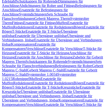
Edelstahl
Schutzkappen für Rohrende
Dämmungen für
Anschlüsse
Abdichtungen für Rohre und Fittings
Befestigungen für
Anschlüsse
Ersatzteile für Befestigungen für
Anschlüsse
Systemdichtungen
Sets Schraube für
Flanschverbindungen
Geberit Mapress Therm
Systemrohre
Therm
Fittings
Ersatzteile für Fittings
Muffen
Ersatzteile für
Muffen
Reduktionen
Ersatzteile für Reduktionen
Bögen
Ersatzteile für
Bögen
T-Stücke
Ersatzteile für T-Stücke
Übergänge
unlösbar
Ersatzteile für Übergänge unlösbar
Übergänge und
Verbindungen, lösbar
Ersatzteile für Übergänge und Verbindungen,
lösbar
Kompensatoren
Ersatzteile für
Kompensatoren
Verschlüsse
Ersatzteile für Verschlüsse
T-Stücke für
Heizung
Ersatzteile für T-Stücke für Heizung
Anschlüsse für
Heizung
Ersatzteile für Anschlüsse für Heizung
Zubehör für Geberit
Mapress Therm
Schutzkappen für Rohrende
Systemdichtungen
Sets
Schraube für Flanschverbindungen
Befestigungen für Rohre
Geberit
Mapress C-Stahl
Geberit Mapress C-Stahl
Ersatzteile für Geberit
Mapress C-Stahl
Systemrohre 1.0034
Systemrohre
1.0215
Rohrnippel
Muffen
Ersatzteile für
Muffen
Reduktionen
Ersatzteile für Reduktionen
Bögen
Ersatzteile für
Bögen
T-Stücke
Ersatzteile für T-Stücke
Kreuzstücke
Ersatzteile für
Kreuzstücke
Übergänge unlösbar
Ersatzteile für Übergänge
unlösbar
Übergänge und Verbindungen, lösbar
Ersatzteile für
Übergänge und Verbindungen, lösbar
Kompensatoren
Ersatzteile für
Kompensatoren
Verschlüsse
Ersatzteile für Verschlüsse
T-Stücke für