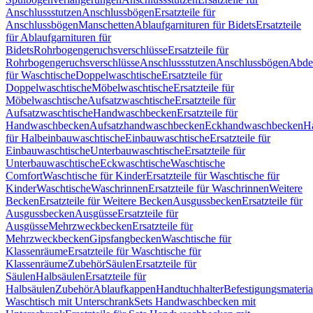
Anschlussstutzen
Anschlussbögen
Ersatzteile für
Anschlussbögen
Manschetten
Ablaufgarnituren für Bidets
Ersatzteile
für Ablaufgarnituren für
Bidets
Rohrbogengeruchsverschlüsse
Ersatzteile für
Rohrbogengeruchsverschlüsse
Anschlussstutzen
Anschlussbögen
Abde
für Waschtische
Doppelwaschtische
Ersatzteile für
Doppelwaschtische
Möbelwaschtische
Ersatzteile für
Möbelwaschtische
Aufsatzwaschtische
Ersatzteile für
Aufsatzwaschtische
Handwaschbecken
Ersatzteile für
Handwaschbecken
Aufsatzhandwaschbecken
Eckhandwaschbecken
H
für Halbeinbauwaschtische
Einbauwaschtische
Ersatzteile für
Einbauwaschtische
Unterbauwaschtische
Ersatzteile für
Unterbauwaschtische
Eckwaschtische
Waschtische
Comfort
Waschtische für Kinder
Ersatzteile für Waschtische für
Kinder
Waschtische
Waschrinnen
Ersatzteile für Waschrinnen
Weitere
Becken
Ersatzteile für Weitere Becken
Ausgussbecken
Ersatzteile für
Ausgussbecken
Ausgüsse
Ersatzteile für
Ausgüsse
Mehrzweckbecken
Ersatzteile für
Mehrzweckbecken
Gipsfangbecken
Waschtische für
Klassenräume
Ersatzteile für Waschtische für
Klassenräume
Zubehör
Säulen
Ersatzteile für
Säulen
Halbsäulen
Ersatzteile für
Halbsäulen
Zubehör
Ablaufkappen
Handtuchhalter
Befestigungsmateria
Waschtisch mit Unterschrank
Sets Handwaschbecken mit