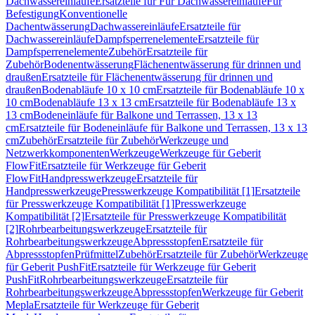
Dachwassereinläufe
Ersatzteile für Für Dachwassereinläufe
Für
Befestigung
Konventionelle
Dachentwässerung
Dachwassereinläufe
Ersatzteile für
Dachwassereinläufe
Dampfsperrenelemente
Ersatzteile für
Dampfsperrenelemente
Zubehör
Ersatzteile für
Zubehör
Bodenentwässerung
Flächenentwässerung für drinnen und
draußen
Ersatzteile für Flächenentwässerung für drinnen und
draußen
Bodenabläufe 10 x 10 cm
Ersatzteile für Bodenabläufe 10 x
10 cm
Bodenabläufe 13 x 13 cm
Ersatzteile für Bodenabläufe 13 x
13 cm
Bodeneinläufe für Balkone und Terrassen, 13 x 13
cm
Ersatzteile für Bodeneinläufe für Balkone und Terrassen, 13 x 13
cm
Zubehör
Ersatzteile für Zubehör
Werkzeuge und
Netzwerkkomponenten
Werkzeuge
Werkzeuge für Geberit
FlowFit
Ersatzteile für Werkzeuge für Geberit
FlowFit
Handpresswerkzeuge
Ersatzteile für
Handpresswerkzeuge
Presswerkzeuge Kompatibilität [1]
Ersatzteile
für Presswerkzeuge Kompatibilität [1]
Presswerkzeuge
Kompatibilität [2]
Ersatzteile für Presswerkzeuge Kompatibilität
[2]
Rohrbearbeitungswerkzeuge
Ersatzteile für
Rohrbearbeitungswerkzeuge
Abpressstopfen
Ersatzteile für
Abpressstopfen
Prüfmittel
Zubehör
Ersatzteile für Zubehör
Werkzeuge
für Geberit PushFit
Ersatzteile für Werkzeuge für Geberit
PushFit
Rohrbearbeitungswerkzeuge
Ersatzteile für
Rohrbearbeitungswerkzeuge
Abpressstopfen
Werkzeuge für Geberit
Mepla
Ersatzteile für Werkzeuge für Geberit