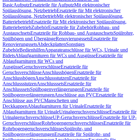
Basic
Aufputz
Ersatzteile für Aufputz
Mit elektronischer
Spülauslösung, Netzbetrieb
Ersatzteile für Mit elektronischer
Spülauslösung, Netzbetrieb
Mit elektronischer Spülauslösung,
Batteriebetrieb
Ersatzteile für Mit elektronischer Spülauslösung,
Batteriebetrieb
Zubehör
Ersatzteile für Zubehör
Rohbau- und
Austauschsets
Ersatzteile für Rohbau- und Austauschsets
Spülrohre,
Spülbögen und Übergänge
Renovierungssets
Ersatzteile für
Renovierungssets
Abdeckplatten
Sonstiges
Zubehör
Bedienhilfen
Apparateanschlüsse für WCs, Urinale und
Bidets
Ablaufgarnituren für WCs und Ausgüsse
Ersatzteile für
Ablaufgarnituren für WCs und
Ausgüsse
Geruchsverschlüsse
Ersatzteile für
Geruchsverschlüsse
Anschlussbögen
Ersatzteile für
Anschlussbögen
Anschlussstutzen
Ersatzteile für
Anschlussstutzen
Anschlusssets
Ersatzteile für
Anschlusssets
Spülbogenverlängerungen
Ersatzteile für
Spülbogenverlängerungen
Anschlüsse aus PVC
Ersatzteile für
Anschlüsse aus PVC
Manschetten und
Deckkappen
Ablaufgarnituren für Urinale
Ersatzteile für
Ablaufgarnituren für Urinale
Urinalgeruchsverschlüsse
Ersatzteile für
Urinalgeruchsverschlüsse
UP-Geruchsverschlüsse
Ersatzteile für UP-
Geruchsverschlüsse
Rohrbogengeruchsverschlüsses
Ersatzteile für
Rohrbogengeruchsverschlüsses
Spülrohr- und
Spülbogenverlängerungen
Ersatzteile für Spülrohr- und
Spülbogenverlängerungen
Anschlussstutzen
Ersatzteile für