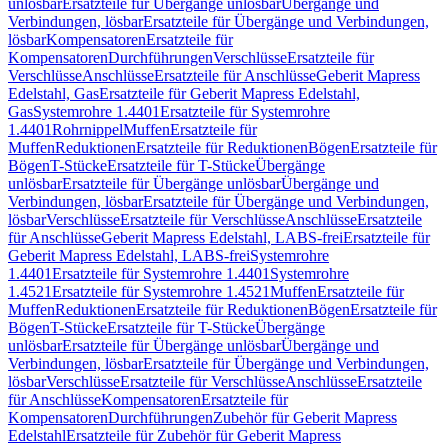
unlösbar
Ersatzteile für Übergänge unlösbar
Übergänge und
Verbindungen, lösbar
Ersatzteile für Übergänge und Verbindungen,
lösbar
Kompensatoren
Ersatzteile für
Kompensatoren
Durchführungen
Verschlüsse
Ersatzteile für
Verschlüsse
Anschlüsse
Ersatzteile für Anschlüsse
Geberit Mapress
Edelstahl, Gas
Ersatzteile für Geberit Mapress Edelstahl,
Gas
Systemrohre 1.4401
Ersatzteile für Systemrohre
1.4401
Rohrnippel
Muffen
Ersatzteile für
Muffen
Reduktionen
Ersatzteile für Reduktionen
Bögen
Ersatzteile für
Bögen
T-Stücke
Ersatzteile für T-Stücke
Übergänge
unlösbar
Ersatzteile für Übergänge unlösbar
Übergänge und
Verbindungen, lösbar
Ersatzteile für Übergänge und Verbindungen,
lösbar
Verschlüsse
Ersatzteile für Verschlüsse
Anschlüsse
Ersatzteile
für Anschlüsse
Geberit Mapress Edelstahl, LABS-frei
Ersatzteile für
Geberit Mapress Edelstahl, LABS-frei
Systemrohre
1.4401
Ersatzteile für Systemrohre 1.4401
Systemrohre
1.4521
Ersatzteile für Systemrohre 1.4521
Muffen
Ersatzteile für
Muffen
Reduktionen
Ersatzteile für Reduktionen
Bögen
Ersatzteile für
Bögen
T-Stücke
Ersatzteile für T-Stücke
Übergänge
unlösbar
Ersatzteile für Übergänge unlösbar
Übergänge und
Verbindungen, lösbar
Ersatzteile für Übergänge und Verbindungen,
lösbar
Verschlüsse
Ersatzteile für Verschlüsse
Anschlüsse
Ersatzteile
für Anschlüsse
Kompensatoren
Ersatzteile für
Kompensatoren
Durchführungen
Zubehör für Geberit Mapress
Edelstahl
Ersatzteile für Zubehör für Geberit Mapress