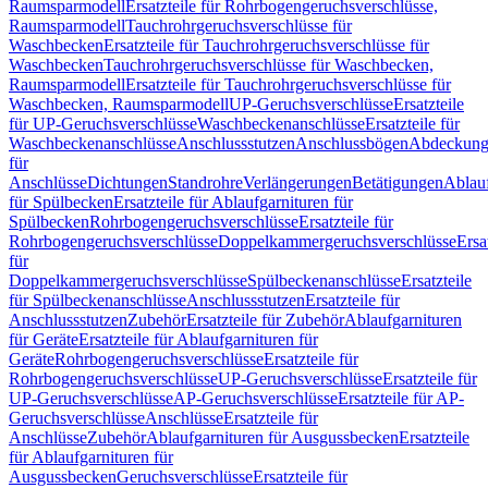
Raumsparmodell
Ersatzteile für Rohrbogengeruchsverschlüsse,
Raumsparmodell
Tauchrohrgeruchsverschlüsse für
Waschbecken
Ersatzteile für Tauchrohrgeruchsverschlüsse für
Waschbecken
Tauchrohrgeruchsverschlüsse für Waschbecken,
Raumsparmodell
Ersatzteile für Tauchrohrgeruchsverschlüsse für
Waschbecken, Raumsparmodell
UP-Geruchsverschlüsse
Ersatzteile
für UP-Geruchsverschlüsse
Waschbeckenanschlüsse
Ersatzteile für
Waschbeckenanschlüsse
Anschlussstutzen
Anschlussbögen
Abdeckung
für
Anschlüsse
Dichtungen
Standrohre
Verlängerungen
Betätigungen
Ablauf
für Spülbecken
Ersatzteile für Ablaufgarnituren für
Spülbecken
Rohrbogengeruchsverschlüsse
Ersatzteile für
Rohrbogengeruchsverschlüsse
Doppelkammergeruchsverschlüsse
Ersa
für
Doppelkammergeruchsverschlüsse
Spülbeckenanschlüsse
Ersatzteile
für Spülbeckenanschlüsse
Anschlussstutzen
Ersatzteile für
Anschlussstutzen
Zubehör
Ersatzteile für Zubehör
Ablaufgarnituren
für Geräte
Ersatzteile für Ablaufgarnituren für
Geräte
Rohrbogengeruchsverschlüsse
Ersatzteile für
Rohrbogengeruchsverschlüsse
UP-Geruchsverschlüsse
Ersatzteile für
UP-Geruchsverschlüsse
AP-Geruchsverschlüsse
Ersatzteile für AP-
Geruchsverschlüsse
Anschlüsse
Ersatzteile für
Anschlüsse
Zubehör
Ablaufgarnituren für Ausgussbecken
Ersatzteile
für Ablaufgarnituren für
Ausgussbecken
Geruchsverschlüsse
Ersatzteile für