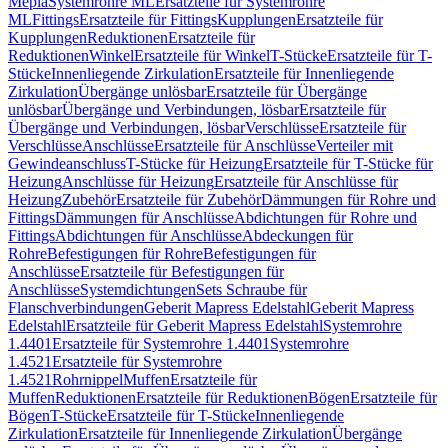
Mepla
Systemrohre ML
Ersatzteile für Systemrohre
ML
Fittings
Ersatzteile für Fittings
Kupplungen
Ersatzteile für
Kupplungen
Reduktionen
Ersatzteile für
Reduktionen
Winkel
Ersatzteile für Winkel
T-Stücke
Ersatzteile für T-
Stücke
Innenliegende Zirkulation
Ersatzteile für Innenliegende
Zirkulation
Übergänge unlösbar
Ersatzteile für Übergänge
unlösbar
Übergänge und Verbindungen, lösbar
Ersatzteile für
Übergänge und Verbindungen, lösbar
Verschlüsse
Ersatzteile für
Verschlüsse
Anschlüsse
Ersatzteile für Anschlüsse
Verteiler mit
Gewindeanschluss
T-Stücke für Heizung
Ersatzteile für T-Stücke für
Heizung
Anschlüsse für Heizung
Ersatzteile für Anschlüsse für
Heizung
Zubehör
Ersatzteile für Zubehör
Dämmungen für Rohre und
Fittings
Dämmungen für Anschlüsse
Abdichtungen für Rohre und
Fittings
Abdichtungen für Anschlüsse
Abdeckungen für
Rohre
Befestigungen für Rohre
Befestigungen für
Anschlüsse
Ersatzteile für Befestigungen für
Anschlüsse
Systemdichtungen
Sets Schraube für
Flanschverbindungen
Geberit Mapress Edelstahl
Geberit Mapress
Edelstahl
Ersatzteile für Geberit Mapress Edelstahl
Systemrohre
1.4401
Ersatzteile für Systemrohre 1.4401
Systemrohre
1.4521
Ersatzteile für Systemrohre
1.4521
Rohrnippel
Muffen
Ersatzteile für
Muffen
Reduktionen
Ersatzteile für Reduktionen
Bögen
Ersatzteile für
Bögen
T-Stücke
Ersatzteile für T-Stücke
Innenliegende
Zirkulation
Ersatzteile für Innenliegende Zirkulation
Übergänge