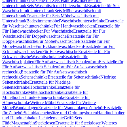
Unterschrank
Ersatzteile für Sets Handwaschbecken mit
Unterschrank
Sets Waschtisch mit Unterschrank
Ersatzteile für Sets
Waschtisch mit Unterschrank
Sets Möbelwaschtisch mit
Unterschrank
Ersatzteile für Sets Möbelwaschtisch mit
Unterschrank
Badezimmermöbel
Waschtischunterschränke
Ersatzteile
für Waschtischunterschränke
Für Handwaschbecken
Ersatzteile für
Für Handwaschbecken
Für Waschtische
Ersatzteile für Für
Waschtische
Für Doppelwaschtische
Ersatzteile für Für
Doppelwaschtische
Für Möbelwaschtische
Ersatzteile für Für
Möbelwaschtische
Für Eckhandwaschbecken
Ersatzteile für Für
Eckhandwaschbecken
Für Eckwaschtische
Ersatzteile für Für
Eckwaschtische
Waschtischplatten
Ersatzteile für
Waschtischplatten
Für Aufsatzwaschtisch Schalenform
Ersatzteile für
Für Aufsatzwaschtisch Schalenform
Für Aufsatzwaschtisch
rechteckig
Ersatzteile für Für Aufsatzwaschtisch
rechteckig
Seitenschränke
Ersatzteile für Seitenschränke
Niedrige
Seitenschränke
Ersatzteile für Niedrige
Seitenschränke
Hochschränke
Ersatzteile für
Hochschränke
Mittelhochschränke
Ersatzteile für
Mittelhochschränke
Hängeschränke
Ersatzteile für
Hängeschränke
Weitere Möbel
Ersatzteile für Weitere
Möbel
Wandablagen
Ersatzteile für Wandablagen
Zubehör
Ersatzteile
für Zubehör
Schubladeneinsätze und Ordnungsboxen
Handtuchhalter
und Handtuchhaken
Lichtelemente
Griffe
Sets
Füße
Magnettafeln
Steckdosen
Ersatzteile für Steckdosen
Weiteres