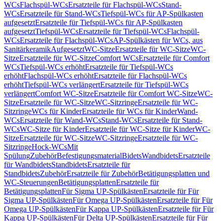
WCs
Flachspül-WCs
Ersatzteile für Flachspül-WCs
Stand-
WCs
Ersatzteile für Stand-WCs
Tiefspül-WCs für AP-Spülkasten
aufgesetzt
Ersatzteile für Tiefspül-WCs für AP-Spülkasten
aufgesetzt
Tiefspül-WCs
Ersatzteile für Tiefspül-WCs
Flachspül-
WCs
Ersatzteile für Flachspül-WCs
AP-Spülkästen für WCs, aus
Sanitärkeramik
Aufgesetzt
WC-Sitze
Ersatzteile für WC-Sitze
WC-
Sitze
Ersatzteile für WC-Sitze
Comfort WCs
Ersatzteile für Comfort
WCs
Tiefspül-WCs erhöht
Ersatzteile für Tiefspül-WCs
erhöht
Flachspül-WCs erhöht
Ersatzteile für Flachspül-WCs
erhöht
Tiefspül-WCs verlängert
Ersatzteile für Tiefspül-WCs
verlängert
Comfort WC-Sitze
Ersatzteile für Comfort WC-Sitze
WC-
Sitze
Ersatzteile für WC-Sitze
WC-Sitzringe
Ersatzteile für WC-
Sitzringe
WCs für Kinder
Ersatzteile für WCs für Kinder
Wand-
WCs
Ersatzteile für Wand-WCs
Stand-WCs
Ersatzteile für Stand-
WCs
WC-Sitze für Kinder
Ersatzteile für WC-Sitze für Kinder
WC-
Sitze
Ersatzteile für WC-Sitze
WC-Sitzringe
Ersatzteile für WC-
Sitzringe
Hock-WCs
Mit
Spülung
Zubehör
Befestigungsmaterial
Bidets
Wandbidets
Ersatzteile
für Wandbidets
Standbidets
Ersatzteile für
Standbidets
Zubehör
Ersatzteile für Zubehör
Betätigungsplatten und
WC-Steuerungen
Betätigungsplatten
Ersatzteile für
Betätigungsplatten
Für Sigma UP-Spülkästen
Ersatzteile für Für
Sigma UP-Spülkästen
Für Omega UP-Spülkästen
Ersatzteile für Für
Omega UP-Spülkästen
Für Kappa UP-Spülkästen
Ersatzteile für Für
Kappa UP-Spülkästen
Für Delta UP-Spülkästen
Ersatzteile für Für