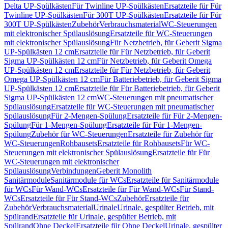
Delta UP-Spülkästen
Für Twinline UP-Spülkästen
Ersatzteile für Für
Twinline UP-Spülkästen
Für 300T UP-Spülkästen
Ersatzteile für Für
300T UP-Spülkästen
Zubehör
Verbrauchsmaterial
WC-Steuerungen
mit elektronischer Spülauslösung
Ersatzteile für WC-Steuerungen
mit elektronischer Spülauslösung
Für Netzbetrieb, für Geberit Sigma
UP-Spülkästen 12 cm
Ersatzteile für Für Netzbetrieb, für Geberit
Sigma UP-Spülkästen 12 cm
Für Netzbetrieb, für Geberit Omega
UP-Spülkästen 12 cm
Ersatzteile für Für Netzbetrieb, für Geberit
Omega UP-Spülkästen 12 cm
Für Batteriebetrieb, für Geberit Sigma
UP-Spülkästen 12 cm
Ersatzteile für Für Batteriebetrieb, für Geberit
Sigma UP-Spülkästen 12 cm
WC-Steuerungen mit pneumatischer
Spülauslösung
Ersatzteile für WC-Steuerungen mit pneumatischer
Spülauslösung
Für 2-Mengen-Spülung
Ersatzteile für Für 2-Mengen-
Spülung
Für 1-Mengen-Spülung
Ersatzteile für Für 1-Mengen-
Spülung
Zubehör für WC-Steuerungen
Ersatzteile für Zubehör für
WC-Steuerungen
Rohbausets
Ersatzteile für Rohbausets
Für WC-
Steuerungen mit elektronischer Spülauslösung
Ersatzteile für Für
WC-Steuerungen mit elektronischer
Spülauslösung
Verbindungen
Geberit Monolith
Sanitärmodule
Sanitärmodule für WCs
Ersatzteile für Sanitärmodule
für WCs
Für Wand-WCs
Ersatzteile für Für Wand-WCs
Für Stand-
WCs
Ersatzteile für Für Stand-WCs
Zubehör
Ersatzteile für
Zubehör
Verbrauchsmaterial
Urinale
Urinale, gespülter Betrieb, mit
Spülrand
Ersatzteile für Urinale, gespülter Betrieb, mit
Spülrand
Ohne Deckel
Ersatzteile für Ohne Deckel
Urinale, gespülter