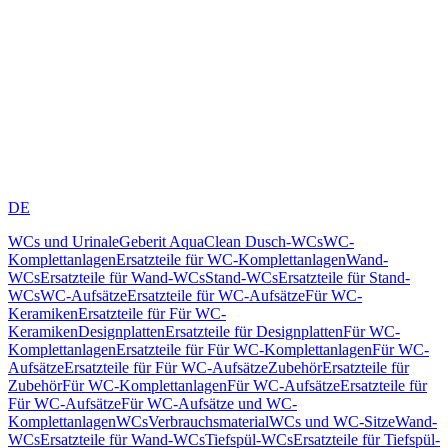
DE
WCs und Urinale
Geberit AquaClean Dusch-WCs
WC-
Komplettanlagen
Ersatzteile für WC-Komplettanlagen
Wand-
WCs
Ersatzteile für Wand-WCs
Stand-WCs
Ersatzteile für Stand-
WCs
WC-Aufsätze
Ersatzteile für WC-Aufsätze
Für WC-
Keramiken
Ersatzteile für Für WC-
Keramiken
Designplatten
Ersatzteile für Designplatten
Für WC-
Komplettanlagen
Ersatzteile für Für WC-Komplettanlagen
Für WC-
Aufsätze
Ersatzteile für Für WC-Aufsätze
Zubehör
Ersatzteile für
Zubehör
Für WC-Komplettanlagen
Für WC-Aufsätze
Ersatzteile für
Für WC-Aufsätze
Für WC-Aufsätze und WC-
Komplettanlagen
WCs
Verbrauchsmaterial
WCs und WC-Sitze
Wand-
WCs
Ersatzteile für Wand-WCs
Tiefspül-WCs
Ersatzteile für Tiefspül-