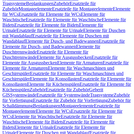
Tragsysteme
Beplankungen
Zubehör
Ersatzteile für
Zubehör
Montageelemente
Ersatzteile für Montageelemente
Elemente
für WCs
Ersatzteile für Elemente für WCs
Elemente für
Waschtische
Ersatzteile für Elemente für Waschtische
Elemente für
Bidets
Ersatzteile für Elemente für Bidets
Elemente für
Urinale
Ersatzteile für Elemente für Urinale
Elemente für Duschen
mit Wandablauf
Ersatzteile für Elemente für Duschen mit
Wandablauf
Elemente für Dusch- und Badewannen
Ersatzteile für
Elemente für Dusch- und Badewannen
Elemente für
Duschtrennwände
Ersatzteile für Elemente für
Duschtrennwände
Elemente für Ausgussbecken
Ersatzteile für
Elemente für Ausgussbecken
Elemente für Armaturen
Ersatzteile für
Elemente für Armaturen
Elemente für Waschmaschinen und
Geschirrspüler
Ersatzteile für Elemente für Waschmaschinen und
Geschirrspüler
Elemente für Konsollasten
Ersatzteile für Elemente für
Konsollasten
Elemente für Küchenspülen
Ersatzteile für Elemente für
Küchenspülen
Zubehör
Ersatzteile für Zubehör
Geberit
GIS
Systemwände
Ersatzteile für Systemwände
Tragsysteme
Zubehör
für Vorfertigung
Ersatzteile für Zubehör für Vorfertigung
Zubehör für
Schalldämmung
Beplankungen
Montageelemente
Ersatzteile für
Montageelemente
Elemente für WCs
Ersatzteile für Elemente für
WCs
Elemente für Waschtische
Ersatzteile für Elemente für
Waschtische
Elemente für Bidets
Ersatzteile für Elemente für
Bidets
Elemente für Urinale
Ersatzteile für Elemente für
Urinale
Elemente für Duschen mit Wandablauf
Ersatzteile für