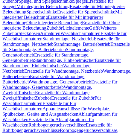
Zubehör
Spiegel und Spiegelschränke
Spiegel
Ersatzteile für
Spiegel
Mit integrierter Beleuchtung
Ersatzteile für Mit integrierter
Beleuchtung
Spiegelschränke
Ersatzteile für Spiegelschränke
Mit
integrierter Beleuchtung
Ersatzteile für Mit integrierter
Beleuchtung
Ohne integrierte Beleuchtung
Ersatzteile für Ohne
integrierte Beleuchtung
Zubehör
Lichtelemente
Griffe
Weiteres
Zubehör
Steckdosen
Armaturen
Waschtischarmaturen
Ersatzteile für
Waschtischarmaturen
Standmontage, Netzbetrieb
Ersatzteile für
Standmontage, Netzbetrieb
Standmontage, Batteriebetrieb
Ersatzteile
für Standmontage, Batteriebetrieb
Standmontage,
Generatorbetrieb
Ersatzteile für Standmontage,
Generatorbetrieb
Standmontage, Einhebelmischer
Ersatzteile für
Standmontage, Einhebelmischer
Wandmontage,
Netzbetrieb
Ersatzteile für Wandmontage, Netzbetrieb
Wandmontage,
Batteriebetrieb
Ersatzteile für Wandmontage,
Batteriebetrieb
Wandmontage, Generatorbetrieb
Ersatzteile für
Wandmontage, Generatorbetrieb
Wandmontage,
Zweigriffmischer
Ersatzteile für Wandmontage,
Zweigriffmischer
Zubehör
Ersatzteile für Zubehör
Für
Waschtischarmaturen
Ersatzteile für Für
Waschtischarmaturen
Apparateanschlüsse für Waschplatz,
Spülbecken, Geräte und Ausgussbecken
Ablaufgarnituren für
Waschbecken
Ersatzteile für Ablaufgarnituren für
Waschbecken
Rohrbogengeruchsverschlüsse
Ersatzteile für
Rohrbogengeruchsverschlüsse
Rohrbogengeruchsverschlüsse,