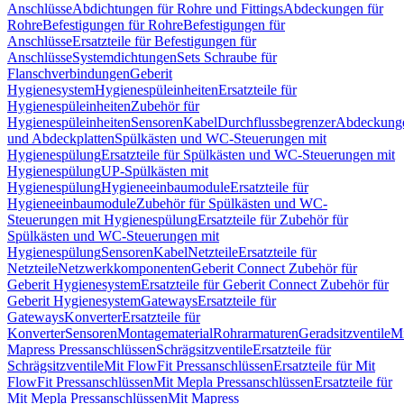
Anschlüsse
Abdichtungen für Rohre und Fittings
Abdeckungen für
Rohre
Befestigungen für Rohre
Befestigungen für
Anschlüsse
Ersatzteile für Befestigungen für
Anschlüsse
Systemdichtungen
Sets Schraube für
Flanschverbindungen
Geberit
Hygienesystem
Hygienespüleinheiten
Ersatzteile für
Hygienespüleinheiten
Zubehör für
Hygienespüleinheiten
Sensoren
Kabel
Durchflussbegrenzer
Abdeckung
und Abdeckplatten
Spülkästen und WC-Steuerungen mit
Hygienespülung
Ersatzteile für Spülkästen und WC-Steuerungen mit
Hygienespülung
UP-Spülkästen mit
Hygienespülung
Hygieneeinbaumodule
Ersatzteile für
Hygieneeinbaumodule
Zubehör für Spülkästen und WC-
Steuerungen mit Hygienespülung
Ersatzteile für Zubehör für
Spülkästen und WC-Steuerungen mit
Hygienespülung
Sensoren
Kabel
Netzteile
Ersatzteile für
Netzteile
Netzwerkkomponenten
Geberit Connect Zubehör für
Geberit Hygienesystem
Ersatzteile für Geberit Connect Zubehör für
Geberit Hygienesystem
Gateways
Ersatzteile für
Gateways
Konverter
Ersatzteile für
Konverter
Sensoren
Montagematerial
Rohrarmaturen
Geradsitzventile
Mi
Mapress Pressanschlüssen
Schrägsitzventile
Ersatzteile für
Schrägsitzventile
Mit FlowFit Pressanschlüssen
Ersatzteile für Mit
FlowFit Pressanschlüssen
Mit Mepla Pressanschlüssen
Ersatzteile für
Mit Mepla Pressanschlüssen
Mit Mapress