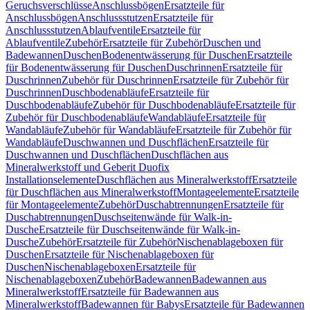
Geruchsverschlüsse
Anschlussbögen
Ersatzteile für
Anschlussbögen
Anschlussstutzen
Ersatzteile für
Anschlussstutzen
Ablaufventile
Ersatzteile für
Ablaufventile
Zubehör
Ersatzteile für Zubehör
Duschen und
Badewannen
Duschen
Bodenentwässerung für Duschen
Ersatzteile
für Bodenentwässerung für Duschen
Duschrinnen
Ersatzteile für
Duschrinnen
Zubehör für Duschrinnen
Ersatzteile für Zubehör für
Duschrinnen
Duschbodenabläufe
Ersatzteile für
Duschbodenabläufe
Zubehör für Duschbodenabläufe
Ersatzteile für
Zubehör für Duschbodenabläufe
Wandabläufe
Ersatzteile für
Wandabläufe
Zubehör für Wandabläufe
Ersatzteile für Zubehör für
Wandabläufe
Duschwannen und Duschflächen
Ersatzteile für
Duschwannen und Duschflächen
Duschflächen aus
Mineralwerkstoff und Geberit Duofix
Installationselemente
Duschflächen aus Mineralwerkstoff
Ersatzteile
für Duschflächen aus Mineralwerkstoff
Montageelemente
Ersatzteile
für Montageelemente
Zubehör
Duschabtrennungen
Ersatzteile für
Duschabtrennungen
Duschseitenwände für Walk-in-
Dusche
Ersatzteile für Duschseitenwände für Walk-in-
Dusche
Zubehör
Ersatzteile für Zubehör
Nischenablageboxen für
Duschen
Ersatzteile für Nischenablageboxen für
Duschen
Nischenablageboxen
Ersatzteile für
Nischenablageboxen
Zubehör
Badewannen
Badewannen aus
Mineralwerkstoff
Ersatzteile für Badewannen aus
Mineralwerkstoff
Badewannen für Babys
Ersatzteile für Badewannen