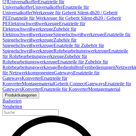
[2]
Universalkoffer
Ersatzteile für
Universalkoffer
Universalkoffer
Ersatzteile für
Universalkoffer
Werkzeuge für Geberit Silent-db20 / Geberit
PE
Ersatzteile für Werkzeuge für Geberit Silent-db20 / Geberit
PE
Elektroschweißwerkzeuge
Ersatzteile für
Elektroschweißwerkzeuge
Zubehör für
Elektroschweißwerkzeuge
Spiegelschweißwerkzeuge
Ersatzteile für
Spiegelschweißwerkzeuge
Zubehör für
Spiegelschweißwerkzeuge
Ersatzteile für Zubehör für
Spiegelschweißwerkzeuge
Rohrbearbeitungswerkzeuge
Ersatzteile
für Rohrbearbeitungswerkzeuge
Zubehör für
Rohrbearbeitungswerkzeuge
Ersatzteile für Zubehör für
Rohrbearbeitungswerkzeuge
Bedienhilfen
Fernbedienungen
Netzwerk
für Netzwerkkomponenten
Gateways
Ersatzteile für
Gateways
Konverter
Ersatzteile für
Konverter
Montagematerial
Geberit Connect
Gateways
Ersatzteile für
Gateways
Konverter
Ersatzteile für Konverter
Montagematerial
Produktkategorien
Badserien
Neuheiten