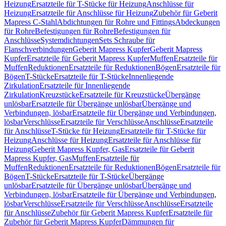
Heizung
Ersatzteile für T-Stücke für Heizung
Anschlüsse für
Heizung
Ersatzteile für Anschlüsse für Heizung
Zubehör für Geberit
Mapress C-Stahl
Abdichtungen für Rohre und Fittings
Abdeckungen
für Rohre
Befestigungen für Rohre
Befestigungen für
Anschlüsse
Systemdichtungen
Sets Schraube für
Flanschverbindungen
Geberit Mapress Kupfer
Geberit Mapress
Kupfer
Ersatzteile für Geberit Mapress Kupfer
Muffen
Ersatzteile für
Muffen
Reduktionen
Ersatzteile für Reduktionen
Bögen
Ersatzteile für
Bögen
T-Stücke
Ersatzteile für T-Stücke
Innenliegende
Zirkulation
Ersatzteile für Innenliegende
Zirkulation
Kreuzstücke
Ersatzteile für Kreuzstücke
Übergänge
unlösbar
Ersatzteile für Übergänge unlösbar
Übergänge und
Verbindungen, lösbar
Ersatzteile für Übergänge und Verbindungen,
lösbar
Verschlüsse
Ersatzteile für Verschlüsse
Anschlüsse
Ersatzteile
für Anschlüsse
T-Stücke für Heizung
Ersatzteile für T-Stücke für
Heizung
Anschlüsse für Heizung
Ersatzteile für Anschlüsse für
Heizung
Geberit Mapress Kupfer, Gas
Ersatzteile für Geberit
Mapress Kupfer, Gas
Muffen
Ersatzteile für
Muffen
Reduktionen
Ersatzteile für Reduktionen
Bögen
Ersatzteile für
Bögen
T-Stücke
Ersatzteile für T-Stücke
Übergänge
unlösbar
Ersatzteile für Übergänge unlösbar
Übergänge und
Verbindungen, lösbar
Ersatzteile für Übergänge und Verbindungen,
lösbar
Verschlüsse
Ersatzteile für Verschlüsse
Anschlüsse
Ersatzteile
für Anschlüsse
Zubehör für Geberit Mapress Kupfer
Ersatzteile für
Zubehör für Geberit Mapress Kupfer
Dämmungen für