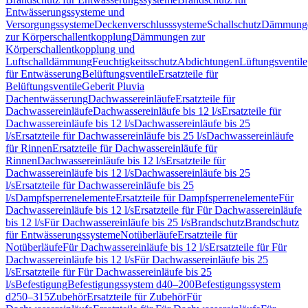
Entwässerungssysteme und
Versorgungssysteme
Deckenverschlusssysteme
Schallschutz
Dämmung
zur Körperschallentkopplung
Dämmungen zur
Körperschallentkopplung und
Luftschalldämmung
Feuchtigkeitsschutz
Abdichtungen
Lüftungsventile
für Entwässerung
Belüftungsventile
Ersatzteile für
Belüftungsventile
Geberit Pluvia
Dachentwässerung
Dachwassereinläufe
Ersatzteile für
Dachwassereinläufe
Dachwassereinläufe bis 12 l/s
Ersatzteile für
Dachwassereinläufe bis 12 l/s
Dachwassereinläufe bis 25
l/s
Ersatzteile für Dachwassereinläufe bis 25 l/s
Dachwassereinläufe
für Rinnen
Ersatzteile für Dachwassereinläufe für
Rinnen
Dachwassereinläufe bis 12 l/s
Ersatzteile für
Dachwassereinläufe bis 12 l/s
Dachwassereinläufe bis 25
l/s
Ersatzteile für Dachwassereinläufe bis 25
l/s
Dampfsperrenelemente
Ersatzteile für Dampfsperrenelemente
Für
Dachwassereinläufe bis 12 l/s
Ersatzteile für Für Dachwassereinläufe
bis 12 l/s
Für Dachwassereinläufe bis 25 l/s
Brandschutz
Brandschutz
für Entwässerungssysteme
Notüberläufe
Ersatzteile für
Notüberläufe
Für Dachwassereinläufe bis 12 l/s
Ersatzteile für Für
Dachwassereinläufe bis 12 l/s
Für Dachwassereinläufe bis 25
l/s
Ersatzteile für Für Dachwassereinläufe bis 25
l/s
Befestigung
Befestigungssystem d40–200
Befestigungssystem
d250–315
Zubehör
Ersatzteile für Zubehör
Für