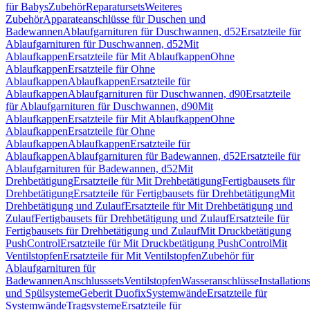
für Babys
Zubehör
Reparatursets
Weiteres
Zubehör
Apparateanschlüsse für Duschen und
Badewannen
Ablaufgarnituren für Duschwannen, d52
Ersatzteile für
Ablaufgarnituren für Duschwannen, d52
Mit
Ablaufkappen
Ersatzteile für Mit Ablaufkappen
Ohne
Ablaufkappen
Ersatzteile für Ohne
Ablaufkappen
Ablaufkappen
Ersatzteile für
Ablaufkappen
Ablaufgarnituren für Duschwannen, d90
Ersatzteile
für Ablaufgarnituren für Duschwannen, d90
Mit
Ablaufkappen
Ersatzteile für Mit Ablaufkappen
Ohne
Ablaufkappen
Ersatzteile für Ohne
Ablaufkappen
Ablaufkappen
Ersatzteile für
Ablaufkappen
Ablaufgarnituren für Badewannen, d52
Ersatzteile für
Ablaufgarnituren für Badewannen, d52
Mit
Drehbetätigung
Ersatzteile für Mit Drehbetätigung
Fertigbausets für
Drehbetätigung
Ersatzteile für Fertigbausets für Drehbetätigung
Mit
Drehbetätigung und Zulauf
Ersatzteile für Mit Drehbetätigung und
Zulauf
Fertigbausets für Drehbetätigung und Zulauf
Ersatzteile für
Fertigbausets für Drehbetätigung und Zulauf
Mit Druckbetätigung
PushControl
Ersatzteile für Mit Druckbetätigung PushControl
Mit
Ventilstopfen
Ersatzteile für Mit Ventilstopfen
Zubehör für
Ablaufgarnituren für
Badewannen
Anschlusssets
Ventilstopfen
Wasseranschlüsse
Installation
und Spülsysteme
Geberit Duofix
Systemwände
Ersatzteile für
Systemwände
Tragsysteme
Ersatzteile für