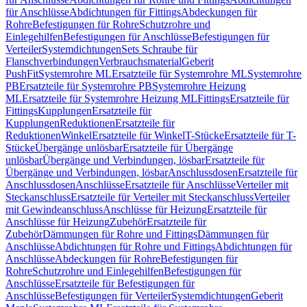
für Anschlüsse
Abdichtungen für Fittings
Abdeckungen für
Rohre
Befestigungen für Rohre
Schutzrohre und
Einlegehilfen
Befestigungen für Anschlüsse
Befestigungen für
Verteiler
Systemdichtungen
Sets Schraube für
Flanschverbindungen
Verbrauchsmaterial
Geberit
PushFit
Systemrohre ML
Ersatzteile für Systemrohre ML
Systemrohre
PB
Ersatzteile für Systemrohre PB
Systemrohre Heizung
ML
Ersatzteile für Systemrohre Heizung ML
Fittings
Ersatzteile für
Fittings
Kupplungen
Ersatzteile für
Kupplungen
Reduktionen
Ersatzteile für
Reduktionen
Winkel
Ersatzteile für Winkel
T-Stücke
Ersatzteile für T-
Stücke
Übergänge unlösbar
Ersatzteile für Übergänge
unlösbar
Übergänge und Verbindungen, lösbar
Ersatzteile für
Übergänge und Verbindungen, lösbar
Anschlussdosen
Ersatzteile für
Anschlussdosen
Anschlüsse
Ersatzteile für Anschlüsse
Verteiler mit
Steckanschluss
Ersatzteile für Verteiler mit Steckanschluss
Verteiler
mit Gewindeanschluss
Anschlüsse für Heizung
Ersatzteile für
Anschlüsse für Heizung
Zubehör
Ersatzteile für
Zubehör
Dämmungen für Rohre und Fittings
Dämmungen für
Anschlüsse
Abdichtungen für Rohre und Fittings
Abdichtungen für
Anschlüsse
Abdeckungen für Rohre
Befestigungen für
Rohre
Schutzrohre und Einlegehilfen
Befestigungen für
Anschlüsse
Ersatzteile für Befestigungen für
Anschlüsse
Befestigungen für Verteiler
Systemdichtungen
Geberit