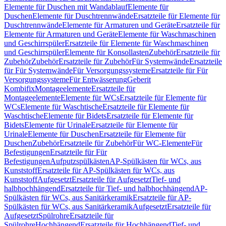
Elemente für Duschen mit Wandablauf
Elemente für
Duschen
Elemente für Duschtrennwände
Ersatzteile für Elemente für
Duschtrennwände
Elemente für Armaturen und Geräte
Ersatzteile für
Elemente für Armaturen und Geräte
Elemente für Waschmaschinen
und Geschirrspüler
Ersatzteile für Elemente für Waschmaschinen
und Geschirrspüler
Elemente für Konsollasten
Zubehör
Ersatzteile für
Zubehör
Zubehör
Ersatzteile für Zubehör
Für Systemwände
Ersatzteile
für Für Systemwände
Für Versorgungssysteme
Ersatzteile für Für
Versorgungssysteme
Für Entwässerung
Geberit
Kombifix
Montageelemente
Ersatzteile für
Montageelemente
Elemente für WCs
Ersatzteile für Elemente für
WCs
Elemente für Waschtische
Ersatzteile für Elemente für
Waschtische
Elemente für Bidets
Ersatzteile für Elemente für
Bidets
Elemente für Urinale
Ersatzteile für Elemente für
Urinale
Elemente für Duschen
Ersatzteile für Elemente für
Duschen
Zubehör
Ersatzteile für Zubehör
Für WC-Elemente
Für
Befestigungen
Ersatzteile für Für
Befestigungen
Aufputzspülkästen
AP-Spülkästen für WCs, aus
Kunststoff
Ersatzteile für AP-Spülkästen für WCs, aus
Kunststoff
Aufgesetzt
Ersatzteile für Aufgesetzt
Tief- und
halbhochhängend
Ersatzteile für Tief- und halbhochhängend
AP-
Spülkästen für WCs, aus Sanitärkeramik
Ersatzteile für AP-
Spülkästen für WCs, aus Sanitärkeramik
Aufgesetzt
Ersatzteile für
Aufgesetzt
Spülrohre
Ersatzteile für
Spülrohre
Hochhängend
Ersatzteile für Hochhängend
Tief- und