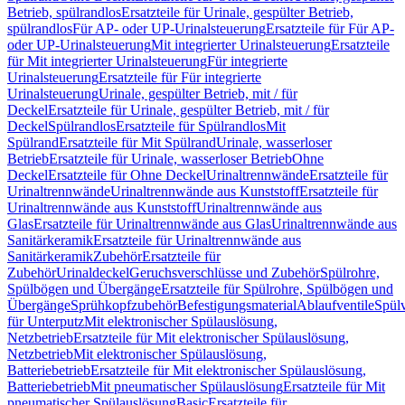
Betrieb, spülrandlos
Ersatzteile für Urinale, gespülter Betrieb,
spülrandlos
Für AP- oder UP-Urinalsteuerung
Ersatzteile für Für AP-
oder UP-Urinalsteuerung
Mit integrierter Urinalsteuerung
Ersatzteile
für Mit integrierter Urinalsteuerung
Für integrierte
Urinalsteuerung
Ersatzteile für Für integrierte
Urinalsteuerung
Urinale, gespülter Betrieb, mit / für
Deckel
Ersatzteile für Urinale, gespülter Betrieb, mit / für
Deckel
Spülrandlos
Ersatzteile für Spülrandlos
Mit
Spülrand
Ersatzteile für Mit Spülrand
Urinale, wasserloser
Betrieb
Ersatzteile für Urinale, wasserloser Betrieb
Ohne
Deckel
Ersatzteile für Ohne Deckel
Urinaltrennwände
Ersatzteile für
Urinaltrennwände
Urinaltrennwände aus Kunststoff
Ersatzteile für
Urinaltrennwände aus Kunststoff
Urinaltrennwände aus
Glas
Ersatzteile für Urinaltrennwände aus Glas
Urinaltrennwände aus
Sanitärkeramik
Ersatzteile für Urinaltrennwände aus
Sanitärkeramik
Zubehör
Ersatzteile für
Zubehör
Urinaldeckel
Geruchsverschlüsse und Zubehör
Spülrohre,
Spülbögen und Übergänge
Ersatzteile für Spülrohre, Spülbögen und
Übergänge
Sprühkopfzubehör
Befestigungsmaterial
Ablaufventile
Spülv
für Unterputz
Mit elektronischer Spülauslösung,
Netzbetrieb
Ersatzteile für Mit elektronischer Spülauslösung,
Netzbetrieb
Mit elektronischer Spülauslösung,
Batteriebetrieb
Ersatzteile für Mit elektronischer Spülauslösung,
Batteriebetrieb
Mit pneumatischer Spülauslösung
Ersatzteile für Mit
pneumatischer Spülauslösung
Basic
Ersatzteile für