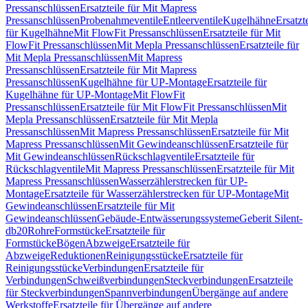
Pressanschlüssen
Ersatzteile für Mit Mapress
Pressanschlüssen
Probenahmeventile
Entleerventile
Kugelhähne
Ersatzt
für Kugelhähne
Mit FlowFit Pressanschlüssen
Ersatzteile für Mit
FlowFit Pressanschlüssen
Mit Mepla Pressanschlüssen
Ersatzteile für
Mit Mepla Pressanschlüssen
Mit Mapress
Pressanschlüssen
Ersatzteile für Mit Mapress
Pressanschlüssen
Kugelhähne für UP-Montage
Ersatzteile für
Kugelhähne für UP-Montage
Mit FlowFit
Pressanschlüssen
Ersatzteile für Mit FlowFit Pressanschlüssen
Mit
Mepla Pressanschlüssen
Ersatzteile für Mit Mepla
Pressanschlüssen
Mit Mapress Pressanschlüssen
Ersatzteile für Mit
Mapress Pressanschlüssen
Mit Gewindeanschlüssen
Ersatzteile für
Mit Gewindeanschlüssen
Rückschlagventile
Ersatzteile für
Rückschlagventile
Mit Mapress Pressanschlüssen
Ersatzteile für Mit
Mapress Pressanschlüssen
Wasserzählerstrecken für UP-
Montage
Ersatzteile für Wasserzählerstrecken für UP-Montage
Mit
Gewindeanschlüssen
Ersatzteile für Mit
Gewindeanschlüssen
Gebäude-Entwässerungssysteme
Geberit Silent-
db20
Rohre
Formstücke
Ersatzteile für
Formstücke
Bögen
Abzweige
Ersatzteile für
Abzweige
Reduktionen
Reinigungsstücke
Ersatzteile für
Reinigungsstücke
Verbindungen
Ersatzteile für
Verbindungen
Schweißverbindungen
Steckverbindungen
Ersatzteile
für Steckverbindungen
Spannverbindungen
Übergänge auf andere
Werkstoffe
Ersatzteile für Übergänge auf andere