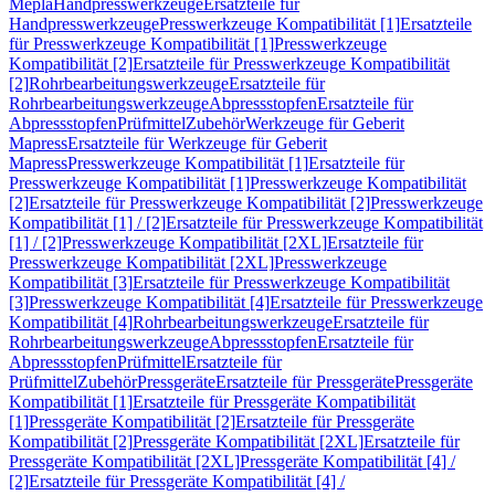
Mepla
Handpresswerkzeuge
Ersatzteile für
Handpresswerkzeuge
Presswerkzeuge Kompatibilität [1]
Ersatzteile
für Presswerkzeuge Kompatibilität [1]
Presswerkzeuge
Kompatibilität [2]
Ersatzteile für Presswerkzeuge Kompatibilität
[2]
Rohrbearbeitungswerkzeuge
Ersatzteile für
Rohrbearbeitungswerkzeuge
Abpressstopfen
Ersatzteile für
Abpressstopfen
Prüfmittel
Zubehör
Werkzeuge für Geberit
Mapress
Ersatzteile für Werkzeuge für Geberit
Mapress
Presswerkzeuge Kompatibilität [1]
Ersatzteile für
Presswerkzeuge Kompatibilität [1]
Presswerkzeuge Kompatibilität
[2]
Ersatzteile für Presswerkzeuge Kompatibilität [2]
Presswerkzeuge
Kompatibilität [1] / [2]
Ersatzteile für Presswerkzeuge Kompatibilität
[1] / [2]
Presswerkzeuge Kompatibilität [2XL]
Ersatzteile für
Presswerkzeuge Kompatibilität [2XL]
Presswerkzeuge
Kompatibilität [3]
Ersatzteile für Presswerkzeuge Kompatibilität
[3]
Presswerkzeuge Kompatibilität [4]
Ersatzteile für Presswerkzeuge
Kompatibilität [4]
Rohrbearbeitungswerkzeuge
Ersatzteile für
Rohrbearbeitungswerkzeuge
Abpressstopfen
Ersatzteile für
Abpressstopfen
Prüfmittel
Ersatzteile für
Prüfmittel
Zubehör
Pressgeräte
Ersatzteile für Pressgeräte
Pressgeräte
Kompatibilität [1]
Ersatzteile für Pressgeräte Kompatibilität
[1]
Pressgeräte Kompatibilität [2]
Ersatzteile für Pressgeräte
Kompatibilität [2]
Pressgeräte Kompatibilität [2XL]
Ersatzteile für
Pressgeräte Kompatibilität [2XL]
Pressgeräte Kompatibilität [4] /
[2]
Ersatzteile für Pressgeräte Kompatibilität [4] /