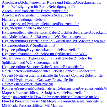
Anschlüsse
Abdichtungen für Rohre und Fittings
Abdeckungen für
Rohre
Befestigungen für Rohre
Befestigungen für
Anschlüsse
Ersatzteile für Befestigungen für
Anschlüsse
Systemdichtungen
Sets Schraube für
Flanschverbindungen
Geberit
Hygienesystem
Hygienespüleinheiten
Ersatzteile für
Hygienespüleinheiten
Zubehör für
Hygienespüleinheiten
Sensoren
Kabel
Durchflussbegrenzer
Abdeckung
und Abdeckplatten
Spülkästen und WC-Steuerungen mit
Hygienespülung
Ersatzteile für Spülkästen und WC-Steuerungen mit
Hygienespülung
UP-Spülkästen mit
Hygienespülung
Hygieneeinbaumodule
Ersatzteile für
Hygieneeinbaumodule
Zubehör für Spülkästen und WC-
Steuerungen mit Hygienespülung
Ersatzteile für Zubehör für
Spülkästen und WC-Steuerungen mit
Hygienespülung
Sensoren
Kabel
Netzteile
Ersatzteile für
Netzteile
Netzwerkkomponenten
Geberit Connect Zubehör für
Geberit Hygienesystem
Ersatzteile für Geberit Connect Zubehör für
Geberit Hygienesystem
Gateways
Ersatzteile für
Gateways
Konverter
Ersatzteile für
Konverter
Sensoren
Montagematerial
Rohrarmaturen
Geradsitzventile
Mi
Mapress Pressanschlüssen
Schrägsitzventile
Ersatzteile für
Schrägsitzventile
Mit FlowFit Pressanschlüssen
Ersatzteile für Mit
FlowFit Pressanschlüssen
Mit Mepla Pressanschlüssen
Ersatzteile für
Mit Mepla Pressanschlüssen
Mit Mapress