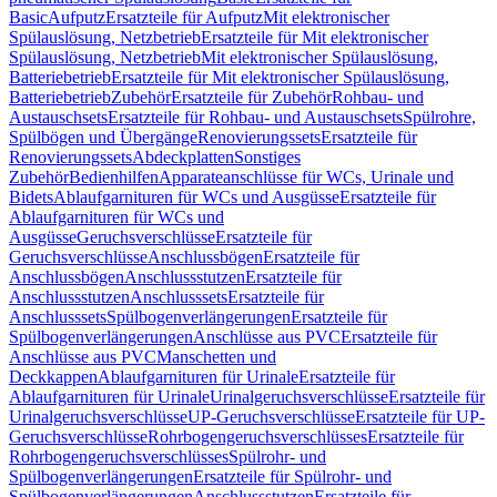
Basic
Aufputz
Ersatzteile für Aufputz
Mit elektronischer
Spülauslösung, Netzbetrieb
Ersatzteile für Mit elektronischer
Spülauslösung, Netzbetrieb
Mit elektronischer Spülauslösung,
Batteriebetrieb
Ersatzteile für Mit elektronischer Spülauslösung,
Batteriebetrieb
Zubehör
Ersatzteile für Zubehör
Rohbau- und
Austauschsets
Ersatzteile für Rohbau- und Austauschsets
Spülrohre,
Spülbögen und Übergänge
Renovierungssets
Ersatzteile für
Renovierungssets
Abdeckplatten
Sonstiges
Zubehör
Bedienhilfen
Apparateanschlüsse für WCs, Urinale und
Bidets
Ablaufgarnituren für WCs und Ausgüsse
Ersatzteile für
Ablaufgarnituren für WCs und
Ausgüsse
Geruchsverschlüsse
Ersatzteile für
Geruchsverschlüsse
Anschlussbögen
Ersatzteile für
Anschlussbögen
Anschlussstutzen
Ersatzteile für
Anschlussstutzen
Anschlusssets
Ersatzteile für
Anschlusssets
Spülbogenverlängerungen
Ersatzteile für
Spülbogenverlängerungen
Anschlüsse aus PVC
Ersatzteile für
Anschlüsse aus PVC
Manschetten und
Deckkappen
Ablaufgarnituren für Urinale
Ersatzteile für
Ablaufgarnituren für Urinale
Urinalgeruchsverschlüsse
Ersatzteile für
Urinalgeruchsverschlüsse
UP-Geruchsverschlüsse
Ersatzteile für UP-
Geruchsverschlüsse
Rohrbogengeruchsverschlüsses
Ersatzteile für
Rohrbogengeruchsverschlüsses
Spülrohr- und
Spülbogenverlängerungen
Ersatzteile für Spülrohr- und
Spülbogenverlängerungen
Anschlussstutzen
Ersatzteile für