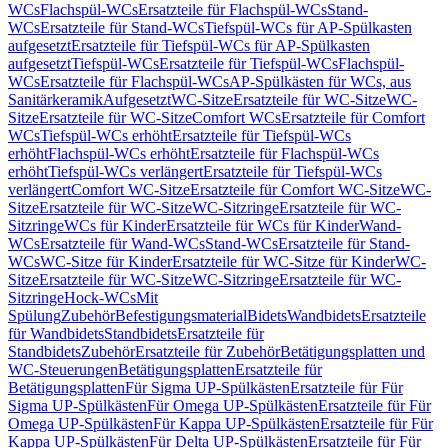
WCs
Flachspül-WCs
Ersatzteile für Flachspül-WCs
Stand-
WCs
Ersatzteile für Stand-WCs
Tiefspül-WCs für AP-Spülkasten
aufgesetzt
Ersatzteile für Tiefspül-WCs für AP-Spülkasten
aufgesetzt
Tiefspül-WCs
Ersatzteile für Tiefspül-WCs
Flachspül-
WCs
Ersatzteile für Flachspül-WCs
AP-Spülkästen für WCs, aus
Sanitärkeramik
Aufgesetzt
WC-Sitze
Ersatzteile für WC-Sitze
WC-
Sitze
Ersatzteile für WC-Sitze
Comfort WCs
Ersatzteile für Comfort
WCs
Tiefspül-WCs erhöht
Ersatzteile für Tiefspül-WCs
erhöht
Flachspül-WCs erhöht
Ersatzteile für Flachspül-WCs
erhöht
Tiefspül-WCs verlängert
Ersatzteile für Tiefspül-WCs
verlängert
Comfort WC-Sitze
Ersatzteile für Comfort WC-Sitze
WC-
Sitze
Ersatzteile für WC-Sitze
WC-Sitzringe
Ersatzteile für WC-
Sitzringe
WCs für Kinder
Ersatzteile für WCs für Kinder
Wand-
WCs
Ersatzteile für Wand-WCs
Stand-WCs
Ersatzteile für Stand-
WCs
WC-Sitze für Kinder
Ersatzteile für WC-Sitze für Kinder
WC-
Sitze
Ersatzteile für WC-Sitze
WC-Sitzringe
Ersatzteile für WC-
Sitzringe
Hock-WCs
Mit
Spülung
Zubehör
Befestigungsmaterial
Bidets
Wandbidets
Ersatzteile
für Wandbidets
Standbidets
Ersatzteile für
Standbidets
Zubehör
Ersatzteile für Zubehör
Betätigungsplatten und
WC-Steuerungen
Betätigungsplatten
Ersatzteile für
Betätigungsplatten
Für Sigma UP-Spülkästen
Ersatzteile für Für
Sigma UP-Spülkästen
Für Omega UP-Spülkästen
Ersatzteile für Für
Omega UP-Spülkästen
Für Kappa UP-Spülkästen
Ersatzteile für Für
Kappa UP-Spülkästen
Für Delta UP-Spülkästen
Ersatzteile für Für