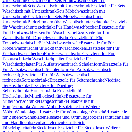
Unterschrank
Ersatzteile für Sets Handwaschbecken mit
Unterschrank
Sets Waschtisch mit Unterschrank
Ersatzteile für Sets
Waschtisch mit Unterschrank
Sets Möbelwaschtisch mit
Unterschrank
Ersatzteile für Sets Möbelwaschtisch mit
Unterschrank
Badezimmermöbel
Waschtischunterschränke
Ersatzteile
für Waschtischunterschränke
Für Handwaschbecken
Ersatzteile für
Für Handwaschbecken
Für Waschtische
Ersatzteile für Für
Waschtische
Für Doppelwaschtische
Ersatzteile für Für
Doppelwaschtische
Für Möbelwaschtische
Ersatzteile für Für
Möbelwaschtische
Für Eckhandwaschbecken
Ersatzteile für Für
Eckhandwaschbecken
Für Eckwaschtische
Ersatzteile für Für
Eckwaschtische
Waschtischplatten
Ersatzteile für
Waschtischplatten
Für Aufsatzwaschtisch Schalenform
Ersatzteile für
Für Aufsatzwaschtisch Schalenform
Für Aufsatzwaschtisch
rechteckig
Ersatzteile für Für Aufsatzwaschtisch
rechteckig
Seitenschränke
Ersatzteile für Seitenschränke
Niedrige
Seitenschränke
Ersatzteile für Niedrige
Seitenschränke
Hochschränke
Ersatzteile für
Hochschränke
Mittelhochschränke
Ersatzteile für
Mittelhochschränke
Hängeschränke
Ersatzteile für
Hängeschränke
Weitere Möbel
Ersatzteile für Weitere
Möbel
Wandablagen
Ersatzteile für Wandablagen
Zubehör
Ersatzteile
für Zubehör
Schubladeneinsätze und Ordnungsboxen
Handtuchhalter
und Handtuchhaken
Lichtelemente
Griffe
Sets
Füße
Magnettafeln
Steckdosen
Ersatzteile für Steckdosen
Weiteres