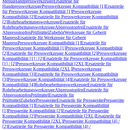
Mepla
Handpresswerkzeuge
Ersatzteile für
Handpresswerkzeuge
Presswerkzeuge Kompatibilität [1]
Ersatzteile
für Presswerkzeuge Kompatibilität [1]
Presswerkzeuge
Kompatibilität [2]
Ersatzteile für Presswerkzeuge Kompatibilität
[2]
Rohrbearbeitungswerkzeuge
Ersatzteile für
Rohrbearbeitungswerkzeuge
Abpressstopfen
Ersatzteile für
Abpressstopfen
Prüfmittel
Zubehör
Werkzeuge für Geberit
Mapress
Ersatzteile für Werkzeuge für Geberit
Mapress
Presswerkzeuge Kompatibilität [1]
Ersatzteile für
Presswerkzeuge Kompatibilität [1]
Presswerkzeuge Kompatibilität
[2]
Ersatzteile für Presswerkzeuge Kompatibilität [2]
Presswerkzeuge
Kompatibilität [1] / [2]
Ersatzteile für Presswerkzeuge Kompatibilität
[1] / [2]
Presswerkzeuge Kompatibilität [2XL]
Ersatzteile für
Presswerkzeuge Kompatibilität [2XL]
Presswerkzeuge
Kompatibilität [3]
Ersatzteile für Presswerkzeuge Kompatibilität
[3]
Presswerkzeuge Kompatibilität [4]
Ersatzteile für Presswerkzeuge
Kompatibilität [4]
Rohrbearbeitungswerkzeuge
Ersatzteile für
Rohrbearbeitungswerkzeuge
Abpressstopfen
Ersatzteile für
Abpressstopfen
Prüfmittel
Ersatzteile für
Prüfmittel
Zubehör
Pressgeräte
Ersatzteile für Pressgeräte
Pressgeräte
Kompatibilität [1]
Ersatzteile für Pressgeräte Kompatibilität
[1]
Pressgeräte Kompatibilität [2]
Ersatzteile für Pressgeräte
Kompatibilität [2]
Pressgeräte Kompatibilität [2XL]
Ersatzteile für
Pressgeräte Kompatibilität [2XL]
Pressgeräte Kompatibilität [4] /
[2]
Ersatzteile für Pressgeräte Kompatibilität [4] /