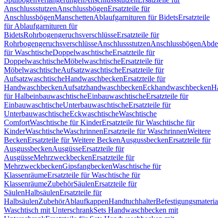
Anschlussstutzen
Anschlussbögen
Ersatzteile für
Anschlussbögen
Manschetten
Ablaufgarnituren für Bidets
Ersatzteile
für Ablaufgarnituren für
Bidets
Rohrbogengeruchsverschlüsse
Ersatzteile für
Rohrbogengeruchsverschlüsse
Anschlussstutzen
Anschlussbögen
Abde
für Waschtische
Doppelwaschtische
Ersatzteile für
Doppelwaschtische
Möbelwaschtische
Ersatzteile für
Möbelwaschtische
Aufsatzwaschtische
Ersatzteile für
Aufsatzwaschtische
Handwaschbecken
Ersatzteile für
Handwaschbecken
Aufsatzhandwaschbecken
Eckhandwaschbecken
H
für Halbeinbauwaschtische
Einbauwaschtische
Ersatzteile für
Einbauwaschtische
Unterbauwaschtische
Ersatzteile für
Unterbauwaschtische
Eckwaschtische
Waschtische
Comfort
Waschtische für Kinder
Ersatzteile für Waschtische für
Kinder
Waschtische
Waschrinnen
Ersatzteile für Waschrinnen
Weitere
Becken
Ersatzteile für Weitere Becken
Ausgussbecken
Ersatzteile für
Ausgussbecken
Ausgüsse
Ersatzteile für
Ausgüsse
Mehrzweckbecken
Ersatzteile für
Mehrzweckbecken
Gipsfangbecken
Waschtische für
Klassenräume
Ersatzteile für Waschtische für
Klassenräume
Zubehör
Säulen
Ersatzteile für
Säulen
Halbsäulen
Ersatzteile für
Halbsäulen
Zubehör
Ablaufkappen
Handtuchhalter
Befestigungsmateria
Waschtisch mit Unterschrank
Sets Handwaschbecken mit