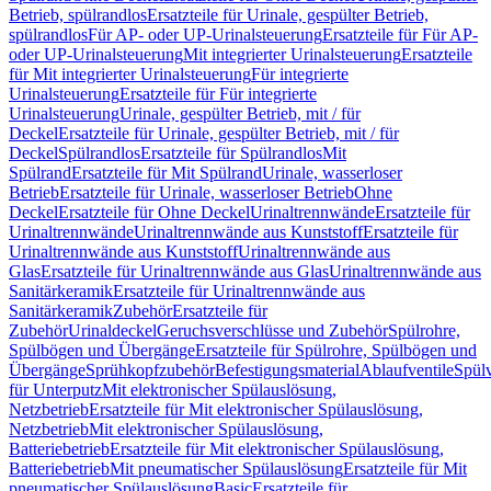
Betrieb, spülrandlos
Ersatzteile für Urinale, gespülter Betrieb,
spülrandlos
Für AP- oder UP-Urinalsteuerung
Ersatzteile für Für AP-
oder UP-Urinalsteuerung
Mit integrierter Urinalsteuerung
Ersatzteile
für Mit integrierter Urinalsteuerung
Für integrierte
Urinalsteuerung
Ersatzteile für Für integrierte
Urinalsteuerung
Urinale, gespülter Betrieb, mit / für
Deckel
Ersatzteile für Urinale, gespülter Betrieb, mit / für
Deckel
Spülrandlos
Ersatzteile für Spülrandlos
Mit
Spülrand
Ersatzteile für Mit Spülrand
Urinale, wasserloser
Betrieb
Ersatzteile für Urinale, wasserloser Betrieb
Ohne
Deckel
Ersatzteile für Ohne Deckel
Urinaltrennwände
Ersatzteile für
Urinaltrennwände
Urinaltrennwände aus Kunststoff
Ersatzteile für
Urinaltrennwände aus Kunststoff
Urinaltrennwände aus
Glas
Ersatzteile für Urinaltrennwände aus Glas
Urinaltrennwände aus
Sanitärkeramik
Ersatzteile für Urinaltrennwände aus
Sanitärkeramik
Zubehör
Ersatzteile für
Zubehör
Urinaldeckel
Geruchsverschlüsse und Zubehör
Spülrohre,
Spülbögen und Übergänge
Ersatzteile für Spülrohre, Spülbögen und
Übergänge
Sprühkopfzubehör
Befestigungsmaterial
Ablaufventile
Spülv
für Unterputz
Mit elektronischer Spülauslösung,
Netzbetrieb
Ersatzteile für Mit elektronischer Spülauslösung,
Netzbetrieb
Mit elektronischer Spülauslösung,
Batteriebetrieb
Ersatzteile für Mit elektronischer Spülauslösung,
Batteriebetrieb
Mit pneumatischer Spülauslösung
Ersatzteile für Mit
pneumatischer Spülauslösung
Basic
Ersatzteile für