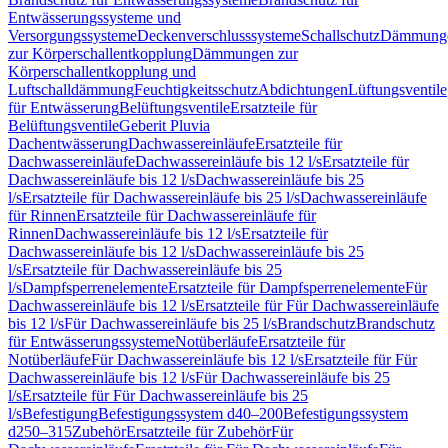
Entwässerungssysteme und
Versorgungssysteme
Deckenverschlusssysteme
Schallschutz
Dämmung
zur Körperschallentkopplung
Dämmungen zur
Körperschallentkopplung und
Luftschalldämmung
Feuchtigkeitsschutz
Abdichtungen
Lüftungsventile
für Entwässerung
Belüftungsventile
Ersatzteile für
Belüftungsventile
Geberit Pluvia
Dachentwässerung
Dachwassereinläufe
Ersatzteile für
Dachwassereinläufe
Dachwassereinläufe bis 12 l/s
Ersatzteile für
Dachwassereinläufe bis 12 l/s
Dachwassereinläufe bis 25
l/s
Ersatzteile für Dachwassereinläufe bis 25 l/s
Dachwassereinläufe
für Rinnen
Ersatzteile für Dachwassereinläufe für
Rinnen
Dachwassereinläufe bis 12 l/s
Ersatzteile für
Dachwassereinläufe bis 12 l/s
Dachwassereinläufe bis 25
l/s
Ersatzteile für Dachwassereinläufe bis 25
l/s
Dampfsperrenelemente
Ersatzteile für Dampfsperrenelemente
Für
Dachwassereinläufe bis 12 l/s
Ersatzteile für Für Dachwassereinläufe
bis 12 l/s
Für Dachwassereinläufe bis 25 l/s
Brandschutz
Brandschutz
für Entwässerungssysteme
Notüberläufe
Ersatzteile für
Notüberläufe
Für Dachwassereinläufe bis 12 l/s
Ersatzteile für Für
Dachwassereinläufe bis 12 l/s
Für Dachwassereinläufe bis 25
l/s
Ersatzteile für Für Dachwassereinläufe bis 25
l/s
Befestigung
Befestigungssystem d40–200
Befestigungssystem
d250–315
Zubehör
Ersatzteile für Zubehör
Für