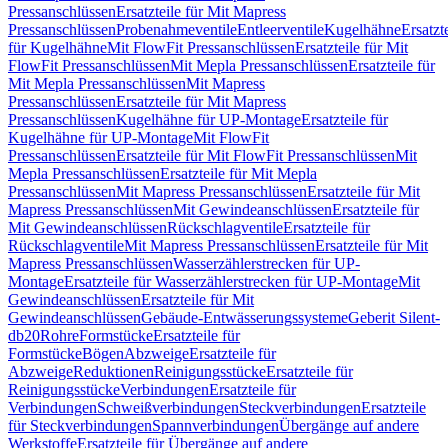
Pressanschlüssen
Ersatzteile für Mit Mapress
Pressanschlüssen
Probenahmeventile
Entleerventile
Kugelhähne
Ersatzt
für Kugelhähne
Mit FlowFit Pressanschlüssen
Ersatzteile für Mit
FlowFit Pressanschlüssen
Mit Mepla Pressanschlüssen
Ersatzteile für
Mit Mepla Pressanschlüssen
Mit Mapress
Pressanschlüssen
Ersatzteile für Mit Mapress
Pressanschlüssen
Kugelhähne für UP-Montage
Ersatzteile für
Kugelhähne für UP-Montage
Mit FlowFit
Pressanschlüssen
Ersatzteile für Mit FlowFit Pressanschlüssen
Mit
Mepla Pressanschlüssen
Ersatzteile für Mit Mepla
Pressanschlüssen
Mit Mapress Pressanschlüssen
Ersatzteile für Mit
Mapress Pressanschlüssen
Mit Gewindeanschlüssen
Ersatzteile für
Mit Gewindeanschlüssen
Rückschlagventile
Ersatzteile für
Rückschlagventile
Mit Mapress Pressanschlüssen
Ersatzteile für Mit
Mapress Pressanschlüssen
Wasserzählerstrecken für UP-
Montage
Ersatzteile für Wasserzählerstrecken für UP-Montage
Mit
Gewindeanschlüssen
Ersatzteile für Mit
Gewindeanschlüssen
Gebäude-Entwässerungssysteme
Geberit Silent-
db20
Rohre
Formstücke
Ersatzteile für
Formstücke
Bögen
Abzweige
Ersatzteile für
Abzweige
Reduktionen
Reinigungsstücke
Ersatzteile für
Reinigungsstücke
Verbindungen
Ersatzteile für
Verbindungen
Schweißverbindungen
Steckverbindungen
Ersatzteile
für Steckverbindungen
Spannverbindungen
Übergänge auf andere
Werkstoffe
Ersatzteile für Übergänge auf andere