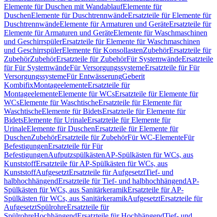
Elemente für Duschen mit Wandablauf
Elemente für
Duschen
Elemente für Duschtrennwände
Ersatzteile für Elemente für
Duschtrennwände
Elemente für Armaturen und Geräte
Ersatzteile für
Elemente für Armaturen und Geräte
Elemente für Waschmaschinen
und Geschirrspüler
Ersatzteile für Elemente für Waschmaschinen
und Geschirrspüler
Elemente für Konsollasten
Zubehör
Ersatzteile für
Zubehör
Zubehör
Ersatzteile für Zubehör
Für Systemwände
Ersatzteile
für Für Systemwände
Für Versorgungssysteme
Ersatzteile für Für
Versorgungssysteme
Für Entwässerung
Geberit
Kombifix
Montageelemente
Ersatzteile für
Montageelemente
Elemente für WCs
Ersatzteile für Elemente für
WCs
Elemente für Waschtische
Ersatzteile für Elemente für
Waschtische
Elemente für Bidets
Ersatzteile für Elemente für
Bidets
Elemente für Urinale
Ersatzteile für Elemente für
Urinale
Elemente für Duschen
Ersatzteile für Elemente für
Duschen
Zubehör
Ersatzteile für Zubehör
Für WC-Elemente
Für
Befestigungen
Ersatzteile für Für
Befestigungen
Aufputzspülkästen
AP-Spülkästen für WCs, aus
Kunststoff
Ersatzteile für AP-Spülkästen für WCs, aus
Kunststoff
Aufgesetzt
Ersatzteile für Aufgesetzt
Tief- und
halbhochhängend
Ersatzteile für Tief- und halbhochhängend
AP-
Spülkästen für WCs, aus Sanitärkeramik
Ersatzteile für AP-
Spülkästen für WCs, aus Sanitärkeramik
Aufgesetzt
Ersatzteile für
Aufgesetzt
Spülrohre
Ersatzteile für
Spülrohre
Hochhängend
Ersatzteile für Hochhängend
Tief- und