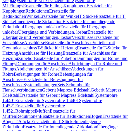
Mepla
Systemrohre ML
Ersatzteile für Systemrohre
ML
Fittings
Ersatzteile für Fittings
Kupplungen
Ersatzteile für
Kupplungen
Reduktionen
Ersatzteile für
Reduktionen
Winkel
Ersatzteile für Winkel
T-Stücke
Ersatzteile für T-
Stücke
Innenliegende Zirkulation
Ersatzteile für Innenliegende
Zirkulation
Übergänge unlösbar
Ersatzteile für Übergänge
unlösbar
Übergänge und Verbindungen, lösbar
Ersatzteile für
Übergänge und Verbindungen, lösbar
Verschlüsse
Ersatzteile für
Verschlüsse
Anschlüsse
Ersatzteile für Anschlüsse
Verteiler mit
Gewindeanschluss
T-Stücke für Heizung
Ersatzteile für T-Stücke für
Heizung
Anschlüsse für Heizung
Ersatzteile für Anschlüsse für
Heizung
Zubehör
Ersatzteile für Zubehör
Dämmungen für Rohre und
Fittings
Dämmungen für Anschlüsse
Abdichtungen für Rohre und
Fittings
Abdichtungen für Anschlüsse
Abdeckungen für
Rohre
Befestigungen für Rohre
Befestigungen für
Anschlüsse
Ersatzteile für Befestigungen für
Anschlüsse
Systemdichtungen
Sets Schraube für
Flanschverbindungen
Geberit Mapress Edelstahl
Geberit Mapress
Edelstahl
Ersatzteile für Geberit Mapress Edelstahl
Systemrohre
1.4401
Ersatzteile für Systemrohre 1.4401
Systemrohre
1.4521
Ersatzteile für Systemrohre
1.4521
Rohrnippel
Muffen
Ersatzteile für
Muffen
Reduktionen
Ersatzteile für Reduktionen
Bögen
Ersatzteile für
Bögen
T-Stücke
Ersatzteile für T-Stücke
Innenliegende
Zirkulation
Ersatzteile für Innenliegende Zirkulation
Übergänge