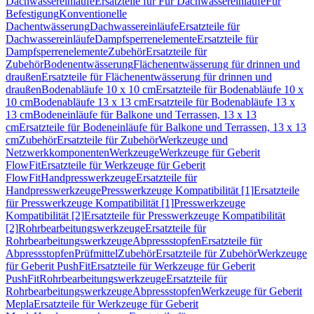
Dachwassereinläufe
Ersatzteile für Für Dachwassereinläufe
Für
Befestigung
Konventionelle
Dachentwässerung
Dachwassereinläufe
Ersatzteile für
Dachwassereinläufe
Dampfsperrenelemente
Ersatzteile für
Dampfsperrenelemente
Zubehör
Ersatzteile für
Zubehör
Bodenentwässerung
Flächenentwässerung für drinnen und
draußen
Ersatzteile für Flächenentwässerung für drinnen und
draußen
Bodenabläufe 10 x 10 cm
Ersatzteile für Bodenabläufe 10 x
10 cm
Bodenabläufe 13 x 13 cm
Ersatzteile für Bodenabläufe 13 x
13 cm
Bodeneinläufe für Balkone und Terrassen, 13 x 13
cm
Ersatzteile für Bodeneinläufe für Balkone und Terrassen, 13 x 13
cm
Zubehör
Ersatzteile für Zubehör
Werkzeuge und
Netzwerkkomponenten
Werkzeuge
Werkzeuge für Geberit
FlowFit
Ersatzteile für Werkzeuge für Geberit
FlowFit
Handpresswerkzeuge
Ersatzteile für
Handpresswerkzeuge
Presswerkzeuge Kompatibilität [1]
Ersatzteile
für Presswerkzeuge Kompatibilität [1]
Presswerkzeuge
Kompatibilität [2]
Ersatzteile für Presswerkzeuge Kompatibilität
[2]
Rohrbearbeitungswerkzeuge
Ersatzteile für
Rohrbearbeitungswerkzeuge
Abpressstopfen
Ersatzteile für
Abpressstopfen
Prüfmittel
Zubehör
Ersatzteile für Zubehör
Werkzeuge
für Geberit PushFit
Ersatzteile für Werkzeuge für Geberit
PushFit
Rohrbearbeitungswerkzeuge
Ersatzteile für
Rohrbearbeitungswerkzeuge
Abpressstopfen
Werkzeuge für Geberit
Mepla
Ersatzteile für Werkzeuge für Geberit