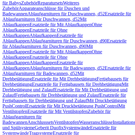
für Babys
Zubehör
Reparatursets
Weiteres
Zubehör
Apparateanschlüsse für Duschen und
Badewannen
Ablaufgarnituren für Duschwannen, d52
Ersatzteile für
Ablaufgarnituren für Duschwannen, d52
Mit
Ablaufkappen
Ersatzteile für Mit Ablaufkappen
Ohne
Ablaufkappen
Ersatzteile für Ohne
Ablaufkappen
Ablaufkappen
Ersatzteile für
Ablaufkappen
Ablaufgarnituren für Duschwannen, d90
Ersatzteile
für Ablaufgarnituren für Duschwannen, d90
Mit
Ablaufkappen
Ersatzteile für Mit Ablaufkappen
Ohne
Ablaufkappen
Ersatzteile für Ohne
Ablaufkappen
Ablaufkappen
Ersatzteile für
Ablaufkappen
Ablaufgarnituren für Badewannen, d52
Ersatzteile für
Ablaufgarnituren für Badewannen, d52
Mit
Drehbetätigung
Ersatzteile für Mit Drehbetätigung
Fertigbausets für
Drehbetätigung
Ersatzteile für Fertigbausets für Drehbetätigung
Mit
Drehbetätigung und Zulauf
Ersatzteile für Mit Drehbetätigung und
Zulauf
Fertigbausets für Drehbetätigung und Zulauf
Ersatzteile für
Fertigbausets für Drehbetätigung und Zulauf
Mit Druckbetätigung
PushControl
Ersatzteile für Mit Druckbetätigung PushControl
Mit
Ventilstopfen
Ersatzteile für Mit Ventilstopfen
Zubehör für
Ablaufgarnituren für
Badewannen
Anschlusssets
Ventilstopfen
Wasseranschlüsse
Installation
und Spülsysteme
Geberit Duofix
Systemwände
Ersatzteile für
Systemwände
Tragsysteme
Ersatzteile für