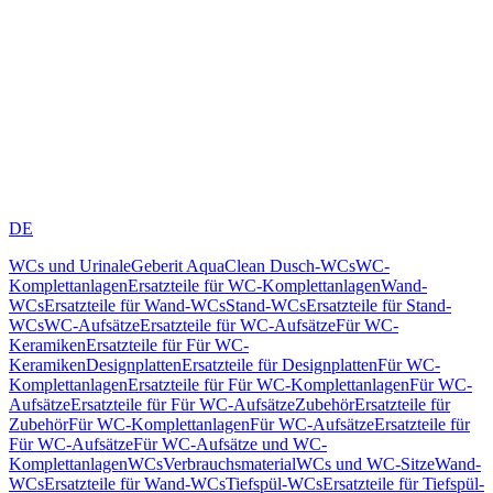
DE
WCs und Urinale
Geberit AquaClean Dusch-WCs
WC-
Komplettanlagen
Ersatzteile für WC-Komplettanlagen
Wand-
WCs
Ersatzteile für Wand-WCs
Stand-WCs
Ersatzteile für Stand-
WCs
WC-Aufsätze
Ersatzteile für WC-Aufsätze
Für WC-
Keramiken
Ersatzteile für Für WC-
Keramiken
Designplatten
Ersatzteile für Designplatten
Für WC-
Komplettanlagen
Ersatzteile für Für WC-Komplettanlagen
Für WC-
Aufsätze
Ersatzteile für Für WC-Aufsätze
Zubehör
Ersatzteile für
Zubehör
Für WC-Komplettanlagen
Für WC-Aufsätze
Ersatzteile für
Für WC-Aufsätze
Für WC-Aufsätze und WC-
Komplettanlagen
WCs
Verbrauchsmaterial
WCs und WC-Sitze
Wand-
WCs
Ersatzteile für Wand-WCs
Tiefspül-WCs
Ersatzteile für Tiefspül-