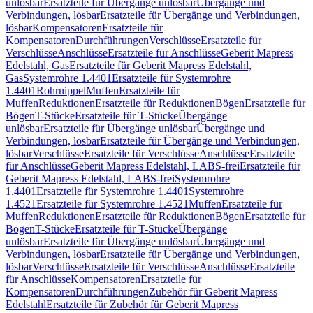
unlösbar
Ersatzteile für Übergänge unlösbar
Übergänge und
Verbindungen, lösbar
Ersatzteile für Übergänge und Verbindungen,
lösbar
Kompensatoren
Ersatzteile für
Kompensatoren
Durchführungen
Verschlüsse
Ersatzteile für
Verschlüsse
Anschlüsse
Ersatzteile für Anschlüsse
Geberit Mapress
Edelstahl, Gas
Ersatzteile für Geberit Mapress Edelstahl,
Gas
Systemrohre 1.4401
Ersatzteile für Systemrohre
1.4401
Rohrnippel
Muffen
Ersatzteile für
Muffen
Reduktionen
Ersatzteile für Reduktionen
Bögen
Ersatzteile für
Bögen
T-Stücke
Ersatzteile für T-Stücke
Übergänge
unlösbar
Ersatzteile für Übergänge unlösbar
Übergänge und
Verbindungen, lösbar
Ersatzteile für Übergänge und Verbindungen,
lösbar
Verschlüsse
Ersatzteile für Verschlüsse
Anschlüsse
Ersatzteile
für Anschlüsse
Geberit Mapress Edelstahl, LABS-frei
Ersatzteile für
Geberit Mapress Edelstahl, LABS-frei
Systemrohre
1.4401
Ersatzteile für Systemrohre 1.4401
Systemrohre
1.4521
Ersatzteile für Systemrohre 1.4521
Muffen
Ersatzteile für
Muffen
Reduktionen
Ersatzteile für Reduktionen
Bögen
Ersatzteile für
Bögen
T-Stücke
Ersatzteile für T-Stücke
Übergänge
unlösbar
Ersatzteile für Übergänge unlösbar
Übergänge und
Verbindungen, lösbar
Ersatzteile für Übergänge und Verbindungen,
lösbar
Verschlüsse
Ersatzteile für Verschlüsse
Anschlüsse
Ersatzteile
für Anschlüsse
Kompensatoren
Ersatzteile für
Kompensatoren
Durchführungen
Zubehör für Geberit Mapress
Edelstahl
Ersatzteile für Zubehör für Geberit Mapress