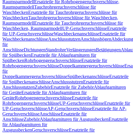
Raumsparmodell
Ersatzteile für Rohrbogengeruchsverschlüsse,
Raumsparmodell
Tauchrohrgeruchsverschlüsse für
Waschbecken
Ersatzteile für Tauchrohrgeruchsverschlüsse für
Waschbecken
Tauchrohrgeruchsverschlüsse für Waschbecken,
Raumsparmodell
Ersatzteile für Tauchrohrgeruchsverschlüsse für
Waschbecken, Raumsparmodell
UP-Geruchsverschlüsse
Ersatzteile
für UP-Geruchsverschlüsse
Waschbeckenanschlüsse
Ersatzteile für
Waschbeckenanschlüsse
Anschlussstutzen
Anschlussbögen
Abdeckung
für
Anschlüsse
Dichtungen
Standrohre
Verlängerungen
Betätigungen
Ablauf
für Spülbecken
Ersatzteile für Ablaufgarnituren für
Spülbecken
Rohrbogengeruchsverschlüsse
Ersatzteile für
Rohrbogengeruchsverschlüsse
Doppelkammergeruchsverschlüsse
Ersa
für
Doppelkammergeruchsverschlüsse
Spülbeckenanschlüsse
Ersatzteile
für Spülbeckenanschlüsse
Anschlussstutzen
Ersatzteile für
Anschlussstutzen
Zubehör
Ersatzteile für Zubehör
Ablaufgarnituren
für Geräte
Ersatzteile für Ablaufgarnituren für
Geräte
Rohrbogengeruchsverschlüsse
Ersatzteile für
Rohrbogengeruchsverschlüsse
UP-Geruchsverschlüsse
Ersatzteile für
UP-Geruchsverschlüsse
AP-Geruchsverschlüsse
Ersatzteile für AP-
Geruchsverschlüsse
Anschlüsse
Ersatzteile für
Anschlüsse
Zubehör
Ablaufgarnituren für Ausgussbecken
Ersatzteile
für Ablaufgarnituren für
Ausgussbecken
Geruchsverschlüsse
Ersatzteile für