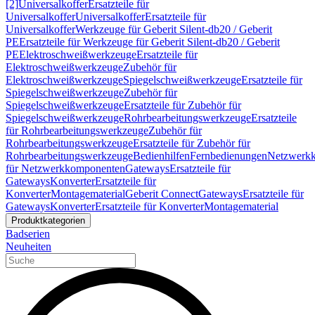
[2]
Universalkoffer
Ersatzteile für
Universalkoffer
Universalkoffer
Ersatzteile für
Universalkoffer
Werkzeuge für Geberit Silent-db20 / Geberit
PE
Ersatzteile für Werkzeuge für Geberit Silent-db20 / Geberit
PE
Elektroschweißwerkzeuge
Ersatzteile für
Elektroschweißwerkzeuge
Zubehör für
Elektroschweißwerkzeuge
Spiegelschweißwerkzeuge
Ersatzteile für
Spiegelschweißwerkzeuge
Zubehör für
Spiegelschweißwerkzeuge
Ersatzteile für Zubehör für
Spiegelschweißwerkzeuge
Rohrbearbeitungswerkzeuge
Ersatzteile
für Rohrbearbeitungswerkzeuge
Zubehör für
Rohrbearbeitungswerkzeuge
Ersatzteile für Zubehör für
Rohrbearbeitungswerkzeuge
Bedienhilfen
Fernbedienungen
Netzwerk
für Netzwerkkomponenten
Gateways
Ersatzteile für
Gateways
Konverter
Ersatzteile für
Konverter
Montagematerial
Geberit Connect
Gateways
Ersatzteile für
Gateways
Konverter
Ersatzteile für Konverter
Montagematerial
Produktkategorien
Badserien
Neuheiten