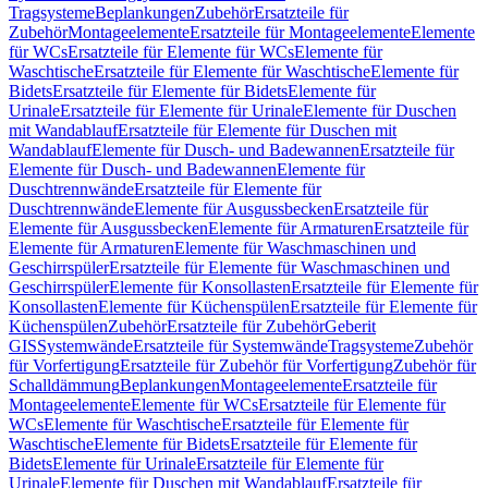
Tragsysteme
Beplankungen
Zubehör
Ersatzteile für
Zubehör
Montageelemente
Ersatzteile für Montageelemente
Elemente
für WCs
Ersatzteile für Elemente für WCs
Elemente für
Waschtische
Ersatzteile für Elemente für Waschtische
Elemente für
Bidets
Ersatzteile für Elemente für Bidets
Elemente für
Urinale
Ersatzteile für Elemente für Urinale
Elemente für Duschen
mit Wandablauf
Ersatzteile für Elemente für Duschen mit
Wandablauf
Elemente für Dusch- und Badewannen
Ersatzteile für
Elemente für Dusch- und Badewannen
Elemente für
Duschtrennwände
Ersatzteile für Elemente für
Duschtrennwände
Elemente für Ausgussbecken
Ersatzteile für
Elemente für Ausgussbecken
Elemente für Armaturen
Ersatzteile für
Elemente für Armaturen
Elemente für Waschmaschinen und
Geschirrspüler
Ersatzteile für Elemente für Waschmaschinen und
Geschirrspüler
Elemente für Konsollasten
Ersatzteile für Elemente für
Konsollasten
Elemente für Küchenspülen
Ersatzteile für Elemente für
Küchenspülen
Zubehör
Ersatzteile für Zubehör
Geberit
GIS
Systemwände
Ersatzteile für Systemwände
Tragsysteme
Zubehör
für Vorfertigung
Ersatzteile für Zubehör für Vorfertigung
Zubehör für
Schalldämmung
Beplankungen
Montageelemente
Ersatzteile für
Montageelemente
Elemente für WCs
Ersatzteile für Elemente für
WCs
Elemente für Waschtische
Ersatzteile für Elemente für
Waschtische
Elemente für Bidets
Ersatzteile für Elemente für
Bidets
Elemente für Urinale
Ersatzteile für Elemente für
Urinale
Elemente für Duschen mit Wandablauf
Ersatzteile für