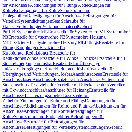
für Anschlüsse
Abdichtungen für Fittings
Abdeckungen für
Rohre
Befestigungen für Rohre
Schutzrohre und
Einlegehilfen
Befestigungen für Anschlüsse
Befestigungen für
Verteiler
Systemdichtungen
Sets Schraube für
Flanschverbindungen
Verbrauchsmaterial
Geberit
PushFit
Systemrohre ML
Ersatzteile für Systemrohre ML
Systemrohre
PB
Ersatzteile für Systemrohre PB
Systemrohre Heizung
ML
Ersatzteile für Systemrohre Heizung ML
Fittings
Ersatzteile für
Fittings
Kupplungen
Ersatzteile für
Kupplungen
Reduktionen
Ersatzteile für
Reduktionen
Winkel
Ersatzteile für Winkel
T-Stücke
Ersatzteile für T-
Stücke
Übergänge unlösbar
Ersatzteile für Übergänge
unlösbar
Übergänge und Verbindungen, lösbar
Ersatzteile für
Übergänge und Verbindungen, lösbar
Anschlussdosen
Ersatzteile für
Anschlussdosen
Anschlüsse
Ersatzteile für Anschlüsse
Verteiler mit
Steckanschluss
Ersatzteile für Verteiler mit Steckanschluss
Verteiler
mit Gewindeanschluss
Anschlüsse für Heizung
Ersatzteile für
Anschlüsse für Heizung
Zubehör
Ersatzteile für
Zubehör
Dämmungen für Rohre und Fittings
Dämmungen für
Anschlüsse
Abdichtungen für Rohre und Fittings
Abdichtungen für
Anschlüsse
Abdeckungen für Rohre
Befestigungen für
Rohre
Schutzrohre und Einlegehilfen
Befestigungen für
Anschlüsse
Ersatzteile für Befestigungen für
Anschlüsse
Befestigungen für Verteiler
Systemdichtungen
Geberit