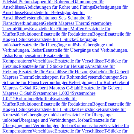
Edelstahl
Schutzkappen für Rohrende
Dämmungen für
Anschlüsse
Abdichtungen für Rohre und Fittings
Befestigungen für
Anschlüsse
Ersatzteile für Befestigungen für
Anschlüsse
Systemdichtungen
Sets Schraube für
Flanschverbindungen
Geberit Mapress Therm
Systemrohre
Therm
Fittings
Ersatzteile für Fittings
Muffen
Ersatzteile für
Muffen
Reduktionen
Ersatzteile für Reduktionen
Bögen
Ersatzteile für
Bögen
T-Stücke
Ersatzteile für T-Stücke
Übergänge
unlösbar
Ersatzteile für Übergänge unlösbar
Übergänge und
Verbindungen, lösbar
Ersatzteile für Übergänge und Verbindungen,
lösbar
Kompensatoren
Ersatzteile für
Kompensatoren
Verschlüsse
Ersatzteile für Verschlüsse
T-Stücke für
Heizung
Ersatzteile für T-Stücke für Heizung
Anschlüsse für
Heizung
Ersatzteile für Anschlüsse für Heizung
Zubehör für Geberit
Mapress Therm
Schutzkappen für Rohrende
Systemdichtungen
Sets
Schraube für Flanschverbindungen
Befestigungen für Rohre
Geberit
Mapress C-Stahl
Geberit Mapress C-Stahl
Ersatzteile für Geberit
Mapress C-Stahl
Systemrohre 1.0034
Systemrohre
1.0215
Rohrnippel
Muffen
Ersatzteile für
Muffen
Reduktionen
Ersatzteile für Reduktionen
Bögen
Ersatzteile für
Bögen
T-Stücke
Ersatzteile für T-Stücke
Kreuzstücke
Ersatzteile für
Kreuzstücke
Übergänge unlösbar
Ersatzteile für Übergänge
unlösbar
Übergänge und Verbindungen, lösbar
Ersatzteile für
Übergänge und Verbindungen, lösbar
Kompensatoren
Ersatzteile für
Kompensatoren
Verschlüsse
Ersatzteile für Verschlüsse
T-Stücke für