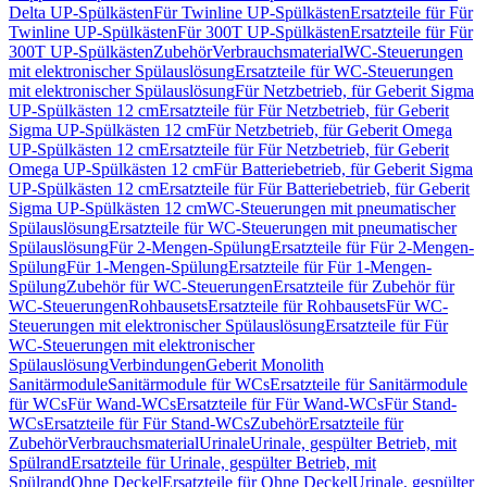
Delta UP-Spülkästen
Für Twinline UP-Spülkästen
Ersatzteile für Für
Twinline UP-Spülkästen
Für 300T UP-Spülkästen
Ersatzteile für Für
300T UP-Spülkästen
Zubehör
Verbrauchsmaterial
WC-Steuerungen
mit elektronischer Spülauslösung
Ersatzteile für WC-Steuerungen
mit elektronischer Spülauslösung
Für Netzbetrieb, für Geberit Sigma
UP-Spülkästen 12 cm
Ersatzteile für Für Netzbetrieb, für Geberit
Sigma UP-Spülkästen 12 cm
Für Netzbetrieb, für Geberit Omega
UP-Spülkästen 12 cm
Ersatzteile für Für Netzbetrieb, für Geberit
Omega UP-Spülkästen 12 cm
Für Batteriebetrieb, für Geberit Sigma
UP-Spülkästen 12 cm
Ersatzteile für Für Batteriebetrieb, für Geberit
Sigma UP-Spülkästen 12 cm
WC-Steuerungen mit pneumatischer
Spülauslösung
Ersatzteile für WC-Steuerungen mit pneumatischer
Spülauslösung
Für 2-Mengen-Spülung
Ersatzteile für Für 2-Mengen-
Spülung
Für 1-Mengen-Spülung
Ersatzteile für Für 1-Mengen-
Spülung
Zubehör für WC-Steuerungen
Ersatzteile für Zubehör für
WC-Steuerungen
Rohbausets
Ersatzteile für Rohbausets
Für WC-
Steuerungen mit elektronischer Spülauslösung
Ersatzteile für Für
WC-Steuerungen mit elektronischer
Spülauslösung
Verbindungen
Geberit Monolith
Sanitärmodule
Sanitärmodule für WCs
Ersatzteile für Sanitärmodule
für WCs
Für Wand-WCs
Ersatzteile für Für Wand-WCs
Für Stand-
WCs
Ersatzteile für Für Stand-WCs
Zubehör
Ersatzteile für
Zubehör
Verbrauchsmaterial
Urinale
Urinale, gespülter Betrieb, mit
Spülrand
Ersatzteile für Urinale, gespülter Betrieb, mit
Spülrand
Ohne Deckel
Ersatzteile für Ohne Deckel
Urinale, gespülter