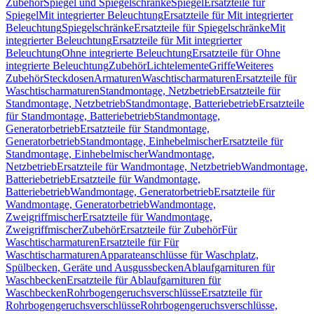
Zubehör
Spiegel und Spiegelschränke
Spiegel
Ersatzteile für
Spiegel
Mit integrierter Beleuchtung
Ersatzteile für Mit integrierter
Beleuchtung
Spiegelschränke
Ersatzteile für Spiegelschränke
Mit
integrierter Beleuchtung
Ersatzteile für Mit integrierter
Beleuchtung
Ohne integrierte Beleuchtung
Ersatzteile für Ohne
integrierte Beleuchtung
Zubehör
Lichtelemente
Griffe
Weiteres
Zubehör
Steckdosen
Armaturen
Waschtischarmaturen
Ersatzteile für
Waschtischarmaturen
Standmontage, Netzbetrieb
Ersatzteile für
Standmontage, Netzbetrieb
Standmontage, Batteriebetrieb
Ersatzteile
für Standmontage, Batteriebetrieb
Standmontage,
Generatorbetrieb
Ersatzteile für Standmontage,
Generatorbetrieb
Standmontage, Einhebelmischer
Ersatzteile für
Standmontage, Einhebelmischer
Wandmontage,
Netzbetrieb
Ersatzteile für Wandmontage, Netzbetrieb
Wandmontage,
Batteriebetrieb
Ersatzteile für Wandmontage,
Batteriebetrieb
Wandmontage, Generatorbetrieb
Ersatzteile für
Wandmontage, Generatorbetrieb
Wandmontage,
Zweigriffmischer
Ersatzteile für Wandmontage,
Zweigriffmischer
Zubehör
Ersatzteile für Zubehör
Für
Waschtischarmaturen
Ersatzteile für Für
Waschtischarmaturen
Apparateanschlüsse für Waschplatz,
Spülbecken, Geräte und Ausgussbecken
Ablaufgarnituren für
Waschbecken
Ersatzteile für Ablaufgarnituren für
Waschbecken
Rohrbogengeruchsverschlüsse
Ersatzteile für
Rohrbogengeruchsverschlüsse
Rohrbogengeruchsverschlüsse,