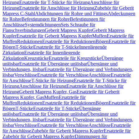
Heizung
Ersatzteile für T-Stücke für Heizung
Anschlüsse für
Heizung
Ersatzteile für Anschlüsse für Heizung
Zubehör für Geberit
Mapress C-Stahl
Abdichtungen für Rohre und Fittings
Abdeckungen
für Rohre
Befestigungen für Rohre
Befestigungen für
Anschlüsse
Systemdichtungen
Sets Schraube für
Flanschverbindungen
Geberit Mapress Kupfer
Geberit Mapress
Kupfer
Ersatzteile für Geberit Mapress Kupfer
Muffen
Ersatzteile für
Muffen
Reduktionen
Ersatzteile für Reduktionen
Bögen
Ersatzteile für
Bögen
T-Stücke
Ersatzteile für T-Stücke
Innenliegende
Zirkulation
Ersatzteile für Innenliegende
Zirkulation
Kreuzstücke
Ersatzteile für Kreuzstücke
Übergänge
unlösbar
Ersatzteile für Übergänge unlösbar
Übergänge und
Verbindungen, lösbar
Ersatzteile für Übergänge und Verbindungen,
lösbar
Verschlüsse
Ersatzteile für Verschlüsse
Anschlüsse
Ersatzteile
für Anschlüsse
T-Stücke für Heizung
Ersatzteile für T-Stücke für
Heizung
Anschlüsse für Heizung
Ersatzteile für Anschlüsse für
Heizung
Geberit Mapress Kupfer, Gas
Ersatzteile für Geberit
Mapress Kupfer, Gas
Muffen
Ersatzteile für
Muffen
Reduktionen
Ersatzteile für Reduktionen
Bögen
Ersatzteile für
Bögen
T-Stücke
Ersatzteile für T-Stücke
Übergänge
unlösbar
Ersatzteile für Übergänge unlösbar
Übergänge und
Verbindungen, lösbar
Ersatzteile für Übergänge und Verbindungen,
lösbar
Verschlüsse
Ersatzteile für Verschlüsse
Anschlüsse
Ersatzteile
für Anschlüsse
Zubehör für Geberit Mapress Kupfer
Ersatzteile für
Zubehör für Geberit Mapress Kupfer
Dämmungen für