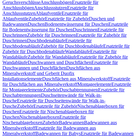
Geruchsverschlüsse
Anschlussbögen
Ersatzteile für
Anschlussbögen
Anschlussstutzen
Ersatzteile für
Anschlussstutzen
Ablaufventile
Ersatzteile für
Ablaufventile
Zubehör
Ersatzteile für Zubehör
Duschen und
Badewannen
Duschen
Bodenentwässerung für Duschen
Ersatzteile
für Bodenentwässerung für Duschen
Duschrinnen
Ersatzteile für
Duschrinnen
Zubehör für Duschrinnen
Ersatzteile für Zubehör für
Duschrinnen
Duschbodenabläufe
Ersatzteile für
Duschbodenabläufe
Zubehör für Duschbodenabläufe
Ersatzteile für
Zubehör für Duschbodenabläufe
Wandabläufe
Ersatzteile für
Wandabläufe
Zubehör für Wandabläufe
Ersatzteile für Zubehör für
Wandabläufe
Duschwannen und Duschflächen
Ersatzteile für
Duschwannen und Duschflächen
Duschflächen aus
Mineralwerkstoff und Geberit Duofix
Installationselemente
Duschflächen aus Mineralwerkstoff
Ersatzteile
für Duschflächen aus Mineralwerkstoff
Montageelemente
Ersatzteile
für Montageelemente
Zubehör
Duschabtrennungen
Ersatzteile für
Duschabtrennungen
Duschseitenwände für Walk-in-
Dusche
Ersatzteile für Duschseitenwände für Walk-in-
Dusche
Zubehör
Ersatzteile für Zubehör
Nischenablageboxen für
Duschen
Ersatzteile für Nischenablageboxen für
Duschen
Nischenablageboxen
Ersatzteile für
Nischenablageboxen
Zubehör
Badewannen
Badewannen aus
Mineralwerkstoff
Ersatzteile für Badewannen aus
Mineralwerkstoff
Badewannen für Babys
Ersatzteile für Badewannen