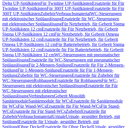
Delta UP-Spülkästen
Für Twinline UP-Spülkästen
Ersatzteile für Für
Twinline UP-Spülkästen
Für 300T UP-Spülkästen
Ersatzteile für Für
300T UP-Spülkästen
Zubehör
Verbrauchsmaterial
WC-Steuerungen
mit elektronischer Spülauslösung
Ersatzteile für WC-Steuerungen
mit elektronischer Spülauslösung
Für Netzbetrieb, für Geberit Sigma
UP-Spülkästen 12 cm
Ersatzteile für Für Netzbetrieb, für Geberit
Sigma UP-Spülkästen 12 cm
Für Netzbetrieb, für Geberit Omega
UP-Spülkästen 12 cm
Ersatzteile für Für Netzbetrieb, für Geberit
Omega UP-Spülkästen 12 cm
Für Batteriebetrieb, für Geberit Sigma
UP-Spülkästen 12 cm
Ersatzteile für Für Batteriebetrieb, für Geberit
Sigma UP-Spülkästen 12 cm
WC-Steuerungen mit pneumatischer
Spülauslösung
Ersatzteile für WC-Steuerungen mit pneumatischer
Spülauslösung
Für 2-Mengen-Spülung
Ersatzteile für Für 2-Mengen-
Spülung
Für 1-Mengen-Spülung
Ersatzteile für Für 1-Mengen-
Spülung
Zubehör für WC-Steuerungen
Ersatzteile für Zubehör für
WC-Steuerungen
Rohbausets
Ersatzteile für Rohbausets
Für WC-
Steuerungen mit elektronischer Spülauslösung
Ersatzteile für Für
WC-Steuerungen mit elektronischer
Spülauslösung
Verbindungen
Geberit Monolith
Sanitärmodule
Sanitärmodule für WCs
Ersatzteile für Sanitärmodule
für WCs
Für Wand-WCs
Ersatzteile für Für Wand-WCs
Für Stand-
WCs
Ersatzteile für Für Stand-WCs
Zubehör
Ersatzteile für
Zubehör
Verbrauchsmaterial
Urinale
Urinale, gespülter Betrieb, mit
Spülrand
Ersatzteile für Urinale, gespülter Betrieb, mit
Spülrand
Ohne Deckel
Ersatzteile für Ohne Deckel
Urinale, gespülter