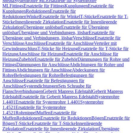
Mepla
Systemrohre ML
Ersatzteile für Systemrohre
ML
Fittings
Ersatzteile für Fittings
Kupplungen
Ersatzteile für
Kupplungen
Reduktionen
Ersatzteile für
Reduktionen
Winkel
Ersatzteile für Winkel
T-Stücke
Ersatzteile für T-
Stücke
Innenliegende Zirkulation
Ersatzteile für Innenliegende
Zirkulation
Übergänge unlösbar
Ersatzteile für Übergänge
unlösbar
Übergänge und Verbindungen, lösbar
Ersatzteile für
Übergänge und Verbindungen, lösbar
Verschlüsse
Ersatzteile für
Verschlüsse
Anschlüsse
Ersatzteile für Anschlüsse
Verteiler mit
Gewindeanschluss
T-Stücke für Heizung
Ersatzteile für T-Stücke für
Heizung
Anschlüsse für Heizung
Ersatzteile für Anschlüsse für
Heizung
Zubehör
Ersatzteile für Zubehör
Dämmungen für Rohre und
Fittings
Dämmungen für Anschlüsse
Abdichtungen für Rohre und
Fittings
Abdichtungen für Anschlüsse
Abdeckungen für
Rohre
Befestigungen für Rohre
Befestigungen für
Anschlüsse
Ersatzteile für Befestigungen für
Anschlüsse
Systemdichtungen
Sets Schraube für
Flanschverbindungen
Geberit Mapress Edelstahl
Geberit Mapress
Edelstahl
Ersatzteile für Geberit Mapress Edelstahl
Systemrohre
1.4401
Ersatzteile für Systemrohre 1.4401
Systemrohre
1.4521
Ersatzteile für Systemrohre
1.4521
Rohrnippel
Muffen
Ersatzteile für
Muffen
Reduktionen
Ersatzteile für Reduktionen
Bögen
Ersatzteile für
Bögen
T-Stücke
Ersatzteile für T-Stücke
Innenliegende
Zirkulation
Ersatzteile für Innenliegende Zirkulation
Übergänge