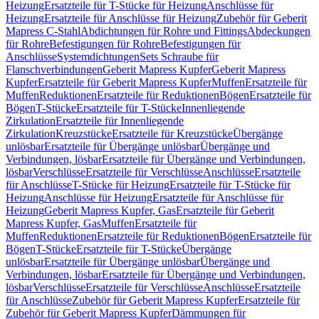
Heizung
Ersatzteile für T-Stücke für Heizung
Anschlüsse für
Heizung
Ersatzteile für Anschlüsse für Heizung
Zubehör für Geberit
Mapress C-Stahl
Abdichtungen für Rohre und Fittings
Abdeckungen
für Rohre
Befestigungen für Rohre
Befestigungen für
Anschlüsse
Systemdichtungen
Sets Schraube für
Flanschverbindungen
Geberit Mapress Kupfer
Geberit Mapress
Kupfer
Ersatzteile für Geberit Mapress Kupfer
Muffen
Ersatzteile für
Muffen
Reduktionen
Ersatzteile für Reduktionen
Bögen
Ersatzteile für
Bögen
T-Stücke
Ersatzteile für T-Stücke
Innenliegende
Zirkulation
Ersatzteile für Innenliegende
Zirkulation
Kreuzstücke
Ersatzteile für Kreuzstücke
Übergänge
unlösbar
Ersatzteile für Übergänge unlösbar
Übergänge und
Verbindungen, lösbar
Ersatzteile für Übergänge und Verbindungen,
lösbar
Verschlüsse
Ersatzteile für Verschlüsse
Anschlüsse
Ersatzteile
für Anschlüsse
T-Stücke für Heizung
Ersatzteile für T-Stücke für
Heizung
Anschlüsse für Heizung
Ersatzteile für Anschlüsse für
Heizung
Geberit Mapress Kupfer, Gas
Ersatzteile für Geberit
Mapress Kupfer, Gas
Muffen
Ersatzteile für
Muffen
Reduktionen
Ersatzteile für Reduktionen
Bögen
Ersatzteile für
Bögen
T-Stücke
Ersatzteile für T-Stücke
Übergänge
unlösbar
Ersatzteile für Übergänge unlösbar
Übergänge und
Verbindungen, lösbar
Ersatzteile für Übergänge und Verbindungen,
lösbar
Verschlüsse
Ersatzteile für Verschlüsse
Anschlüsse
Ersatzteile
für Anschlüsse
Zubehör für Geberit Mapress Kupfer
Ersatzteile für
Zubehör für Geberit Mapress Kupfer
Dämmungen für