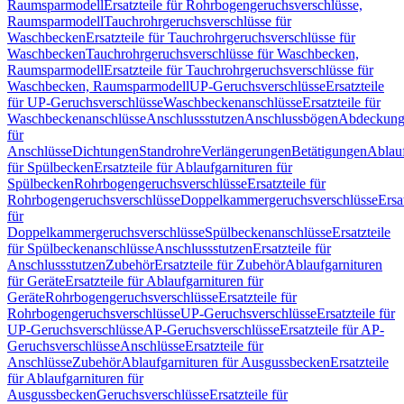
Raumsparmodell
Ersatzteile für Rohrbogengeruchsverschlüsse,
Raumsparmodell
Tauchrohrgeruchsverschlüsse für
Waschbecken
Ersatzteile für Tauchrohrgeruchsverschlüsse für
Waschbecken
Tauchrohrgeruchsverschlüsse für Waschbecken,
Raumsparmodell
Ersatzteile für Tauchrohrgeruchsverschlüsse für
Waschbecken, Raumsparmodell
UP-Geruchsverschlüsse
Ersatzteile
für UP-Geruchsverschlüsse
Waschbeckenanschlüsse
Ersatzteile für
Waschbeckenanschlüsse
Anschlussstutzen
Anschlussbögen
Abdeckung
für
Anschlüsse
Dichtungen
Standrohre
Verlängerungen
Betätigungen
Ablauf
für Spülbecken
Ersatzteile für Ablaufgarnituren für
Spülbecken
Rohrbogengeruchsverschlüsse
Ersatzteile für
Rohrbogengeruchsverschlüsse
Doppelkammergeruchsverschlüsse
Ersa
für
Doppelkammergeruchsverschlüsse
Spülbeckenanschlüsse
Ersatzteile
für Spülbeckenanschlüsse
Anschlussstutzen
Ersatzteile für
Anschlussstutzen
Zubehör
Ersatzteile für Zubehör
Ablaufgarnituren
für Geräte
Ersatzteile für Ablaufgarnituren für
Geräte
Rohrbogengeruchsverschlüsse
Ersatzteile für
Rohrbogengeruchsverschlüsse
UP-Geruchsverschlüsse
Ersatzteile für
UP-Geruchsverschlüsse
AP-Geruchsverschlüsse
Ersatzteile für AP-
Geruchsverschlüsse
Anschlüsse
Ersatzteile für
Anschlüsse
Zubehör
Ablaufgarnituren für Ausgussbecken
Ersatzteile
für Ablaufgarnituren für
Ausgussbecken
Geruchsverschlüsse
Ersatzteile für