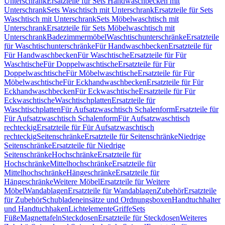
Unterschrank
Ersatzteile für Sets Handwaschbecken mit
Unterschrank
Sets Waschtisch mit Unterschrank
Ersatzteile für Sets
Waschtisch mit Unterschrank
Sets Möbelwaschtisch mit
Unterschrank
Ersatzteile für Sets Möbelwaschtisch mit
Unterschrank
Badezimmermöbel
Waschtischunterschränke
Ersatzteile
für Waschtischunterschränke
Für Handwaschbecken
Ersatzteile für
Für Handwaschbecken
Für Waschtische
Ersatzteile für Für
Waschtische
Für Doppelwaschtische
Ersatzteile für Für
Doppelwaschtische
Für Möbelwaschtische
Ersatzteile für Für
Möbelwaschtische
Für Eckhandwaschbecken
Ersatzteile für Für
Eckhandwaschbecken
Für Eckwaschtische
Ersatzteile für Für
Eckwaschtische
Waschtischplatten
Ersatzteile für
Waschtischplatten
Für Aufsatzwaschtisch Schalenform
Ersatzteile für
Für Aufsatzwaschtisch Schalenform
Für Aufsatzwaschtisch
rechteckig
Ersatzteile für Für Aufsatzwaschtisch
rechteckig
Seitenschränke
Ersatzteile für Seitenschränke
Niedrige
Seitenschränke
Ersatzteile für Niedrige
Seitenschränke
Hochschränke
Ersatzteile für
Hochschränke
Mittelhochschränke
Ersatzteile für
Mittelhochschränke
Hängeschränke
Ersatzteile für
Hängeschränke
Weitere Möbel
Ersatzteile für Weitere
Möbel
Wandablagen
Ersatzteile für Wandablagen
Zubehör
Ersatzteile
für Zubehör
Schubladeneinsätze und Ordnungsboxen
Handtuchhalter
und Handtuchhaken
Lichtelemente
Griffe
Sets
Füße
Magnettafeln
Steckdosen
Ersatzteile für Steckdosen
Weiteres