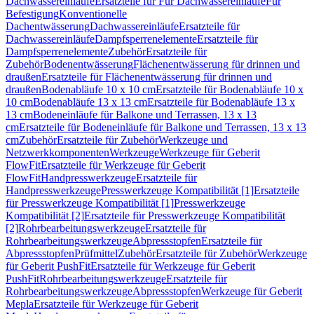
Dachwassereinläufe
Ersatzteile für Für Dachwassereinläufe
Für
Befestigung
Konventionelle
Dachentwässerung
Dachwassereinläufe
Ersatzteile für
Dachwassereinläufe
Dampfsperrenelemente
Ersatzteile für
Dampfsperrenelemente
Zubehör
Ersatzteile für
Zubehör
Bodenentwässerung
Flächenentwässerung für drinnen und
draußen
Ersatzteile für Flächenentwässerung für drinnen und
draußen
Bodenabläufe 10 x 10 cm
Ersatzteile für Bodenabläufe 10 x
10 cm
Bodenabläufe 13 x 13 cm
Ersatzteile für Bodenabläufe 13 x
13 cm
Bodeneinläufe für Balkone und Terrassen, 13 x 13
cm
Ersatzteile für Bodeneinläufe für Balkone und Terrassen, 13 x 13
cm
Zubehör
Ersatzteile für Zubehör
Werkzeuge und
Netzwerkkomponenten
Werkzeuge
Werkzeuge für Geberit
FlowFit
Ersatzteile für Werkzeuge für Geberit
FlowFit
Handpresswerkzeuge
Ersatzteile für
Handpresswerkzeuge
Presswerkzeuge Kompatibilität [1]
Ersatzteile
für Presswerkzeuge Kompatibilität [1]
Presswerkzeuge
Kompatibilität [2]
Ersatzteile für Presswerkzeuge Kompatibilität
[2]
Rohrbearbeitungswerkzeuge
Ersatzteile für
Rohrbearbeitungswerkzeuge
Abpressstopfen
Ersatzteile für
Abpressstopfen
Prüfmittel
Zubehör
Ersatzteile für Zubehör
Werkzeuge
für Geberit PushFit
Ersatzteile für Werkzeuge für Geberit
PushFit
Rohrbearbeitungswerkzeuge
Ersatzteile für
Rohrbearbeitungswerkzeuge
Abpressstopfen
Werkzeuge für Geberit
Mepla
Ersatzteile für Werkzeuge für Geberit