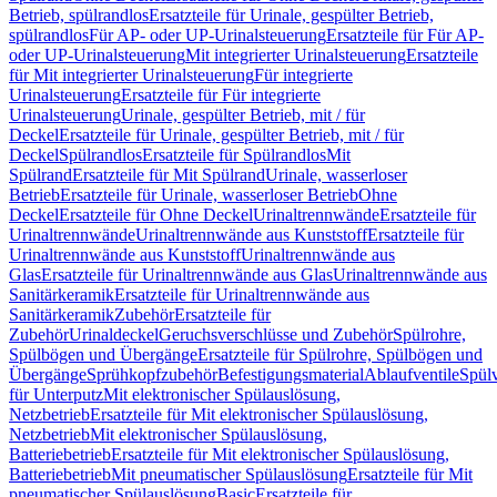
Betrieb, spülrandlos
Ersatzteile für Urinale, gespülter Betrieb,
spülrandlos
Für AP- oder UP-Urinalsteuerung
Ersatzteile für Für AP-
oder UP-Urinalsteuerung
Mit integrierter Urinalsteuerung
Ersatzteile
für Mit integrierter Urinalsteuerung
Für integrierte
Urinalsteuerung
Ersatzteile für Für integrierte
Urinalsteuerung
Urinale, gespülter Betrieb, mit / für
Deckel
Ersatzteile für Urinale, gespülter Betrieb, mit / für
Deckel
Spülrandlos
Ersatzteile für Spülrandlos
Mit
Spülrand
Ersatzteile für Mit Spülrand
Urinale, wasserloser
Betrieb
Ersatzteile für Urinale, wasserloser Betrieb
Ohne
Deckel
Ersatzteile für Ohne Deckel
Urinaltrennwände
Ersatzteile für
Urinaltrennwände
Urinaltrennwände aus Kunststoff
Ersatzteile für
Urinaltrennwände aus Kunststoff
Urinaltrennwände aus
Glas
Ersatzteile für Urinaltrennwände aus Glas
Urinaltrennwände aus
Sanitärkeramik
Ersatzteile für Urinaltrennwände aus
Sanitärkeramik
Zubehör
Ersatzteile für
Zubehör
Urinaldeckel
Geruchsverschlüsse und Zubehör
Spülrohre,
Spülbögen und Übergänge
Ersatzteile für Spülrohre, Spülbögen und
Übergänge
Sprühkopfzubehör
Befestigungsmaterial
Ablaufventile
Spülv
für Unterputz
Mit elektronischer Spülauslösung,
Netzbetrieb
Ersatzteile für Mit elektronischer Spülauslösung,
Netzbetrieb
Mit elektronischer Spülauslösung,
Batteriebetrieb
Ersatzteile für Mit elektronischer Spülauslösung,
Batteriebetrieb
Mit pneumatischer Spülauslösung
Ersatzteile für Mit
pneumatischer Spülauslösung
Basic
Ersatzteile für