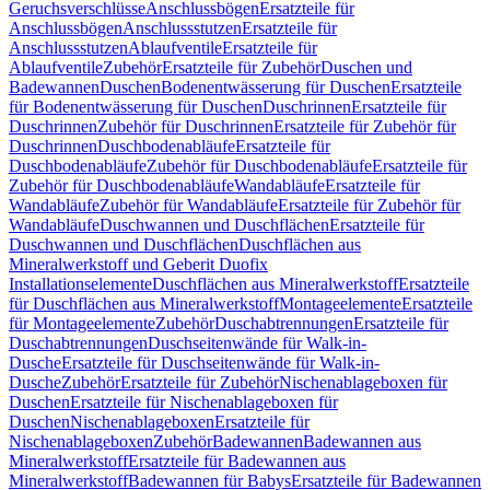
Geruchsverschlüsse
Anschlussbögen
Ersatzteile für
Anschlussbögen
Anschlussstutzen
Ersatzteile für
Anschlussstutzen
Ablaufventile
Ersatzteile für
Ablaufventile
Zubehör
Ersatzteile für Zubehör
Duschen und
Badewannen
Duschen
Bodenentwässerung für Duschen
Ersatzteile
für Bodenentwässerung für Duschen
Duschrinnen
Ersatzteile für
Duschrinnen
Zubehör für Duschrinnen
Ersatzteile für Zubehör für
Duschrinnen
Duschbodenabläufe
Ersatzteile für
Duschbodenabläufe
Zubehör für Duschbodenabläufe
Ersatzteile für
Zubehör für Duschbodenabläufe
Wandabläufe
Ersatzteile für
Wandabläufe
Zubehör für Wandabläufe
Ersatzteile für Zubehör für
Wandabläufe
Duschwannen und Duschflächen
Ersatzteile für
Duschwannen und Duschflächen
Duschflächen aus
Mineralwerkstoff und Geberit Duofix
Installationselemente
Duschflächen aus Mineralwerkstoff
Ersatzteile
für Duschflächen aus Mineralwerkstoff
Montageelemente
Ersatzteile
für Montageelemente
Zubehör
Duschabtrennungen
Ersatzteile für
Duschabtrennungen
Duschseitenwände für Walk-in-
Dusche
Ersatzteile für Duschseitenwände für Walk-in-
Dusche
Zubehör
Ersatzteile für Zubehör
Nischenablageboxen für
Duschen
Ersatzteile für Nischenablageboxen für
Duschen
Nischenablageboxen
Ersatzteile für
Nischenablageboxen
Zubehör
Badewannen
Badewannen aus
Mineralwerkstoff
Ersatzteile für Badewannen aus
Mineralwerkstoff
Badewannen für Babys
Ersatzteile für Badewannen