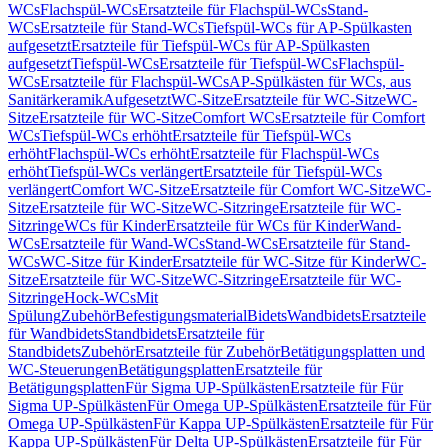
WCs
Flachspül-WCs
Ersatzteile für Flachspül-WCs
Stand-
WCs
Ersatzteile für Stand-WCs
Tiefspül-WCs für AP-Spülkasten
aufgesetzt
Ersatzteile für Tiefspül-WCs für AP-Spülkasten
aufgesetzt
Tiefspül-WCs
Ersatzteile für Tiefspül-WCs
Flachspül-
WCs
Ersatzteile für Flachspül-WCs
AP-Spülkästen für WCs, aus
Sanitärkeramik
Aufgesetzt
WC-Sitze
Ersatzteile für WC-Sitze
WC-
Sitze
Ersatzteile für WC-Sitze
Comfort WCs
Ersatzteile für Comfort
WCs
Tiefspül-WCs erhöht
Ersatzteile für Tiefspül-WCs
erhöht
Flachspül-WCs erhöht
Ersatzteile für Flachspül-WCs
erhöht
Tiefspül-WCs verlängert
Ersatzteile für Tiefspül-WCs
verlängert
Comfort WC-Sitze
Ersatzteile für Comfort WC-Sitze
WC-
Sitze
Ersatzteile für WC-Sitze
WC-Sitzringe
Ersatzteile für WC-
Sitzringe
WCs für Kinder
Ersatzteile für WCs für Kinder
Wand-
WCs
Ersatzteile für Wand-WCs
Stand-WCs
Ersatzteile für Stand-
WCs
WC-Sitze für Kinder
Ersatzteile für WC-Sitze für Kinder
WC-
Sitze
Ersatzteile für WC-Sitze
WC-Sitzringe
Ersatzteile für WC-
Sitzringe
Hock-WCs
Mit
Spülung
Zubehör
Befestigungsmaterial
Bidets
Wandbidets
Ersatzteile
für Wandbidets
Standbidets
Ersatzteile für
Standbidets
Zubehör
Ersatzteile für Zubehör
Betätigungsplatten und
WC-Steuerungen
Betätigungsplatten
Ersatzteile für
Betätigungsplatten
Für Sigma UP-Spülkästen
Ersatzteile für Für
Sigma UP-Spülkästen
Für Omega UP-Spülkästen
Ersatzteile für Für
Omega UP-Spülkästen
Für Kappa UP-Spülkästen
Ersatzteile für Für
Kappa UP-Spülkästen
Für Delta UP-Spülkästen
Ersatzteile für Für