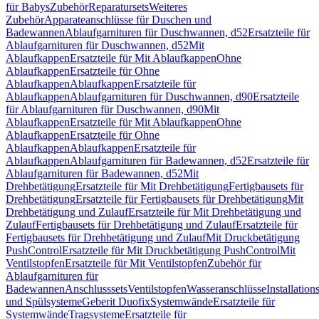
für Babys
Zubehör
Reparatursets
Weiteres
Zubehör
Apparateanschlüsse für Duschen und
Badewannen
Ablaufgarnituren für Duschwannen, d52
Ersatzteile für
Ablaufgarnituren für Duschwannen, d52
Mit
Ablaufkappen
Ersatzteile für Mit Ablaufkappen
Ohne
Ablaufkappen
Ersatzteile für Ohne
Ablaufkappen
Ablaufkappen
Ersatzteile für
Ablaufkappen
Ablaufgarnituren für Duschwannen, d90
Ersatzteile
für Ablaufgarnituren für Duschwannen, d90
Mit
Ablaufkappen
Ersatzteile für Mit Ablaufkappen
Ohne
Ablaufkappen
Ersatzteile für Ohne
Ablaufkappen
Ablaufkappen
Ersatzteile für
Ablaufkappen
Ablaufgarnituren für Badewannen, d52
Ersatzteile für
Ablaufgarnituren für Badewannen, d52
Mit
Drehbetätigung
Ersatzteile für Mit Drehbetätigung
Fertigbausets für
Drehbetätigung
Ersatzteile für Fertigbausets für Drehbetätigung
Mit
Drehbetätigung und Zulauf
Ersatzteile für Mit Drehbetätigung und
Zulauf
Fertigbausets für Drehbetätigung und Zulauf
Ersatzteile für
Fertigbausets für Drehbetätigung und Zulauf
Mit Druckbetätigung
PushControl
Ersatzteile für Mit Druckbetätigung PushControl
Mit
Ventilstopfen
Ersatzteile für Mit Ventilstopfen
Zubehör für
Ablaufgarnituren für
Badewannen
Anschlusssets
Ventilstopfen
Wasseranschlüsse
Installation
und Spülsysteme
Geberit Duofix
Systemwände
Ersatzteile für
Systemwände
Tragsysteme
Ersatzteile für