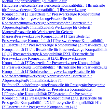
Mepla
Handpresswerkzeuge
Ersatzteile für
Handpresswerkzeuge
Presswerkzeuge Kompatibilität [1]
Ersatzteile
für Presswerkzeuge Kompatibilität [1]
Presswerkzeuge
Kompatibilität [2]
Ersatzteile für Presswerkzeuge Kompatibilität
[2]
Rohrbearbeitungswerkzeuge
Ersatzteile für
Rohrbearbeitungswerkzeuge
Abpressstopfen
Ersatzteile für
Abpressstopfen
Prüfmittel
Zubehör
Werkzeuge für Geberit
Mapress
Ersatzteile für Werkzeuge für Geberit
Mapress
Presswerkzeuge Kompatibilität [1]
Ersatzteile für
Presswerkzeuge Kompatibilität [1]
Presswerkzeuge Kompatibilität
[2]
Ersatzteile für Presswerkzeuge Kompatibilität [2]
Presswerkzeuge
Kompatibilität [1] / [2]
Ersatzteile für Presswerkzeuge Kompatibilität
[1] / [2]
Presswerkzeuge Kompatibilität [2XL]
Ersatzteile für
Presswerkzeuge Kompatibilität [2XL]
Presswerkzeuge
Kompatibilität [3]
Ersatzteile für Presswerkzeuge Kompatibilität
[3]
Presswerkzeuge Kompatibilität [4]
Ersatzteile für Presswerkzeuge
Kompatibilität [4]
Rohrbearbeitungswerkzeuge
Ersatzteile für
Rohrbearbeitungswerkzeuge
Abpressstopfen
Ersatzteile für
Abpressstopfen
Prüfmittel
Ersatzteile für
Prüfmittel
Zubehör
Pressgeräte
Ersatzteile für Pressgeräte
Pressgeräte
Kompatibilität [1]
Ersatzteile für Pressgeräte Kompatibilität
[1]
Pressgeräte Kompatibilität [2]
Ersatzteile für Pressgeräte
Kompatibilität [2]
Pressgeräte Kompatibilität [2XL]
Ersatzteile für
Pressgeräte Kompatibilität [2XL]
Pressgeräte Kompatibilität [4] /
[2]
Ersatzteile für Pressgeräte Kompatibilität [4] /