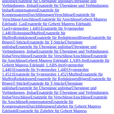
unlösbar
Ersatzteile für Übergänge unlösbar
Übergänge und
Verbindungen, lösbar
Ersatzteile für Übergänge und Verbindungen,
lösbar
Kompensatoren
Ersatzteile für
Kompensatoren
Durchführungen
Verschlüsse
Ersatzteile für
Verschlüsse
Anschlüsse
Ersatzteile für Anschlüsse
Geberit Mapress
Edelstahl, Gas
Ersatzteile für Geberit Mapress Edelstahl,
Gas
Systemrohre 1.4401
Ersatzteile für Systemrohre
1.4401
Rohrnippel
Muffen
Ersatzteile für
Muffen
Reduktionen
Ersatzteile für Reduktionen
Bögen
Ersatzteile für
Bögen
T-Stücke
Ersatzteile für T-Stücke
Übergänge
unlösbar
Ersatzteile für Übergänge unlösbar
Übergänge und
Verbindungen, lösbar
Ersatzteile für Übergänge und Verbindungen,
lösbar
Verschlüsse
Ersatzteile für Verschlüsse
Anschlüsse
Ersatzteile
für Anschlüsse
Geberit Mapress Edelstahl, LABS-frei
Ersatzteile für
Geberit Mapress Edelstahl, LABS-frei
Systemrohre
1.4401
Ersatzteile für Systemrohre 1.4401
Systemrohre
1.4521
Ersatzteile für Systemrohre 1.4521
Muffen
Ersatzteile für
Muffen
Reduktionen
Ersatzteile für Reduktionen
Bögen
Ersatzteile für
Bögen
T-Stücke
Ersatzteile für T-Stücke
Übergänge
unlösbar
Ersatzteile für Übergänge unlösbar
Übergänge und
Verbindungen, lösbar
Ersatzteile für Übergänge und Verbindungen,
lösbar
Verschlüsse
Ersatzteile für Verschlüsse
Anschlüsse
Ersatzteile
für Anschlüsse
Kompensatoren
Ersatzteile für
Kompensatoren
Durchführungen
Zubehör für Geberit Mapress
Edelstahl
Ersatzteile für Zubehör für Geberit Mapress