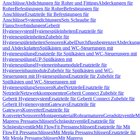
Anschlüsse
Abdichtungen für Rohre und Fittings
Abdeckungen für
Rohre
Befestigungen für Rohre
Befestigungen für
Anschlüsse
Ersatzteile für Befestigungen für
Anschlüsse
Systemdichtungen
Sets Schraube für
Flanschverbindungen
Geberit
Hygienesystem
Hygienespüleinheiten
Ersatzteile für
Hygienespüleinheiten
Zubehör für
Hygienespüleinheiten
Sensoren
Kabel
Durchflussbegrenzer
Abdeckung
und Abdeckplatten
Spülkästen und WC-Steuerungen mit
Hygienespülung
Ersatzteile für Spülkästen und WC-Steuerungen mit
Hygienespülung
UP-Spülkästen mit
Hygienespülung
Hygieneeinbaumodule
Ersatzteile für
Hygieneeinbaumodule
Zubehör für Spülkästen und WC-
Steuerungen mit Hygienespülung
Ersatzteile für Zubehör für
Spülkästen und WC-Steuerungen mit
Hygienespülung
Sensoren
Kabel
Netzteile
Ersatzteile für
Netzteile
Netzwerkkomponenten
Geberit Connect Zubehör für
Geberit Hygienesystem
Ersatzteile für Geberit Connect Zubehör für
Geberit Hygienesystem
Gateways
Ersatzteile für
Gateways
Konverter
Ersatzteile für
Konverter
Sensoren
Montagematerial
Rohrarmaturen
Geradsitzventile
Mi
Mapress Pressanschlüssen
Schrägsitzventile
Ersatzteile für
Schrägsitzventile
Mit FlowFit Pressanschlüssen
Ersatzteile für Mit
FlowFit Pressanschlüssen
Mit Mepla Pressanschlüssen
Ersatzteile für
Mit Mepla Pressanschlüssen
Mit Mapress