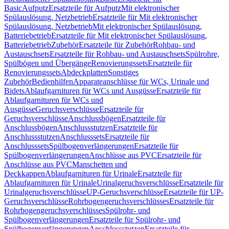
Basic
Aufputz
Ersatzteile für Aufputz
Mit elektronischer
Spülauslösung, Netzbetrieb
Ersatzteile für Mit elektronischer
Spülauslösung, Netzbetrieb
Mit elektronischer Spülauslösung,
Batteriebetrieb
Ersatzteile für Mit elektronischer Spülauslösung,
Batteriebetrieb
Zubehör
Ersatzteile für Zubehör
Rohbau- und
Austauschsets
Ersatzteile für Rohbau- und Austauschsets
Spülrohre,
Spülbögen und Übergänge
Renovierungssets
Ersatzteile für
Renovierungssets
Abdeckplatten
Sonstiges
Zubehör
Bedienhilfen
Apparateanschlüsse für WCs, Urinale und
Bidets
Ablaufgarnituren für WCs und Ausgüsse
Ersatzteile für
Ablaufgarnituren für WCs und
Ausgüsse
Geruchsverschlüsse
Ersatzteile für
Geruchsverschlüsse
Anschlussbögen
Ersatzteile für
Anschlussbögen
Anschlussstutzen
Ersatzteile für
Anschlussstutzen
Anschlusssets
Ersatzteile für
Anschlusssets
Spülbogenverlängerungen
Ersatzteile für
Spülbogenverlängerungen
Anschlüsse aus PVC
Ersatzteile für
Anschlüsse aus PVC
Manschetten und
Deckkappen
Ablaufgarnituren für Urinale
Ersatzteile für
Ablaufgarnituren für Urinale
Urinalgeruchsverschlüsse
Ersatzteile für
Urinalgeruchsverschlüsse
UP-Geruchsverschlüsse
Ersatzteile für UP-
Geruchsverschlüsse
Rohrbogengeruchsverschlüsses
Ersatzteile für
Rohrbogengeruchsverschlüsses
Spülrohr- und
Spülbogenverlängerungen
Ersatzteile für Spülrohr- und
Spülbogenverlängerungen
Anschlussstutzen
Ersatzteile für