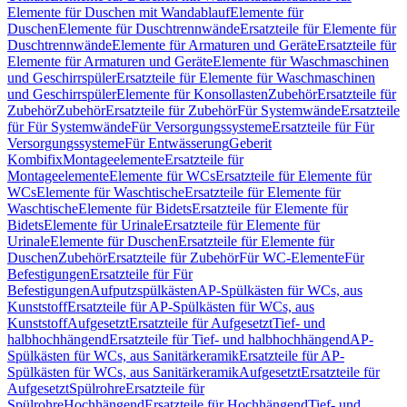
Elemente für Duschen mit Wandablauf
Elemente für
Duschen
Elemente für Duschtrennwände
Ersatzteile für Elemente für
Duschtrennwände
Elemente für Armaturen und Geräte
Ersatzteile für
Elemente für Armaturen und Geräte
Elemente für Waschmaschinen
und Geschirrspüler
Ersatzteile für Elemente für Waschmaschinen
und Geschirrspüler
Elemente für Konsollasten
Zubehör
Ersatzteile für
Zubehör
Zubehör
Ersatzteile für Zubehör
Für Systemwände
Ersatzteile
für Für Systemwände
Für Versorgungssysteme
Ersatzteile für Für
Versorgungssysteme
Für Entwässerung
Geberit
Kombifix
Montageelemente
Ersatzteile für
Montageelemente
Elemente für WCs
Ersatzteile für Elemente für
WCs
Elemente für Waschtische
Ersatzteile für Elemente für
Waschtische
Elemente für Bidets
Ersatzteile für Elemente für
Bidets
Elemente für Urinale
Ersatzteile für Elemente für
Urinale
Elemente für Duschen
Ersatzteile für Elemente für
Duschen
Zubehör
Ersatzteile für Zubehör
Für WC-Elemente
Für
Befestigungen
Ersatzteile für Für
Befestigungen
Aufputzspülkästen
AP-Spülkästen für WCs, aus
Kunststoff
Ersatzteile für AP-Spülkästen für WCs, aus
Kunststoff
Aufgesetzt
Ersatzteile für Aufgesetzt
Tief- und
halbhochhängend
Ersatzteile für Tief- und halbhochhängend
AP-
Spülkästen für WCs, aus Sanitärkeramik
Ersatzteile für AP-
Spülkästen für WCs, aus Sanitärkeramik
Aufgesetzt
Ersatzteile für
Aufgesetzt
Spülrohre
Ersatzteile für
Spülrohre
Hochhängend
Ersatzteile für Hochhängend
Tief- und