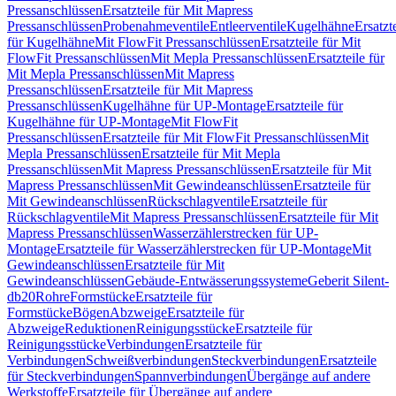
Pressanschlüssen
Ersatzteile für Mit Mapress
Pressanschlüssen
Probenahmeventile
Entleerventile
Kugelhähne
Ersatzt
für Kugelhähne
Mit FlowFit Pressanschlüssen
Ersatzteile für Mit
FlowFit Pressanschlüssen
Mit Mepla Pressanschlüssen
Ersatzteile für
Mit Mepla Pressanschlüssen
Mit Mapress
Pressanschlüssen
Ersatzteile für Mit Mapress
Pressanschlüssen
Kugelhähne für UP-Montage
Ersatzteile für
Kugelhähne für UP-Montage
Mit FlowFit
Pressanschlüssen
Ersatzteile für Mit FlowFit Pressanschlüssen
Mit
Mepla Pressanschlüssen
Ersatzteile für Mit Mepla
Pressanschlüssen
Mit Mapress Pressanschlüssen
Ersatzteile für Mit
Mapress Pressanschlüssen
Mit Gewindeanschlüssen
Ersatzteile für
Mit Gewindeanschlüssen
Rückschlagventile
Ersatzteile für
Rückschlagventile
Mit Mapress Pressanschlüssen
Ersatzteile für Mit
Mapress Pressanschlüssen
Wasserzählerstrecken für UP-
Montage
Ersatzteile für Wasserzählerstrecken für UP-Montage
Mit
Gewindeanschlüssen
Ersatzteile für Mit
Gewindeanschlüssen
Gebäude-Entwässerungssysteme
Geberit Silent-
db20
Rohre
Formstücke
Ersatzteile für
Formstücke
Bögen
Abzweige
Ersatzteile für
Abzweige
Reduktionen
Reinigungsstücke
Ersatzteile für
Reinigungsstücke
Verbindungen
Ersatzteile für
Verbindungen
Schweißverbindungen
Steckverbindungen
Ersatzteile
für Steckverbindungen
Spannverbindungen
Übergänge auf andere
Werkstoffe
Ersatzteile für Übergänge auf andere