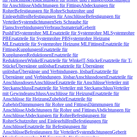
für Anschlüsse
Abdichtungen für Fittings
Abdeckungen für
Rohre
Befestigungen für Rohre
Schutzrohre und
Einlegehilfen
Befestigungen für Anschlüsse
Befestigungen für
Verteiler
Systemdichtungen
Sets Schraube für
Flanschverbindungen
Verbrauchsmaterial
Geberit
PushFit
Systemrohre ML
Ersatzteile für Systemrohre ML
Systemrohre
PB
Ersatzteile für Systemrohre PB
Systemrohre Heizung
ML
Ersatzteile für Systemrohre Heizung ML
Fittings
Ersatzteile für
Fittings
Kupplungen
Ersatzteile für
Kupplungen
Reduktionen
Ersatzteile für
Reduktionen
Winkel
Ersatzteile für Winkel
T-Stücke
Ersatzteile für T-
Stücke
Übergänge unlösbar
Ersatzteile für Übergänge
unlösbar
Übergänge und Verbindungen, lösbar
Ersatzteile für
Übergänge und Verbindungen, lösbar
Anschlussdosen
Ersatzteile für
Anschlussdosen
Anschlüsse
Ersatzteile für Anschlüsse
Verteiler mit
Steckanschluss
Ersatzteile für Verteiler mit Steckanschluss
Verteiler
mit Gewindeanschluss
Anschlüsse für Heizung
Ersatzteile für
Anschlüsse für Heizung
Zubehör
Ersatzteile für
Zubehör
Dämmungen für Rohre und Fittings
Dämmungen für
Anschlüsse
Abdichtungen für Rohre und Fittings
Abdichtungen für
Anschlüsse
Abdeckungen für Rohre
Befestigungen für
Rohre
Schutzrohre und Einlegehilfen
Befestigungen für
Anschlüsse
Ersatzteile für Befestigungen für
Anschlüsse
Befestigungen für Verteiler
Systemdichtungen
Geberit