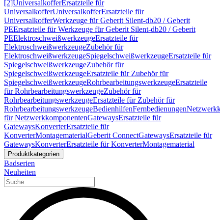
[2]
Universalkoffer
Ersatzteile für
Universalkoffer
Universalkoffer
Ersatzteile für
Universalkoffer
Werkzeuge für Geberit Silent-db20 / Geberit
PE
Ersatzteile für Werkzeuge für Geberit Silent-db20 / Geberit
PE
Elektroschweißwerkzeuge
Ersatzteile für
Elektroschweißwerkzeuge
Zubehör für
Elektroschweißwerkzeuge
Spiegelschweißwerkzeuge
Ersatzteile für
Spiegelschweißwerkzeuge
Zubehör für
Spiegelschweißwerkzeuge
Ersatzteile für Zubehör für
Spiegelschweißwerkzeuge
Rohrbearbeitungswerkzeuge
Ersatzteile
für Rohrbearbeitungswerkzeuge
Zubehör für
Rohrbearbeitungswerkzeuge
Ersatzteile für Zubehör für
Rohrbearbeitungswerkzeuge
Bedienhilfen
Fernbedienungen
Netzwerk
für Netzwerkkomponenten
Gateways
Ersatzteile für
Gateways
Konverter
Ersatzteile für
Konverter
Montagematerial
Geberit Connect
Gateways
Ersatzteile für
Gateways
Konverter
Ersatzteile für Konverter
Montagematerial
Produktkategorien
Badserien
Neuheiten