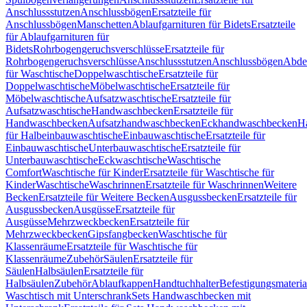
Anschlussstutzen
Anschlussbögen
Ersatzteile für
Anschlussbögen
Manschetten
Ablaufgarnituren für Bidets
Ersatzteile
für Ablaufgarnituren für
Bidets
Rohrbogengeruchsverschlüsse
Ersatzteile für
Rohrbogengeruchsverschlüsse
Anschlussstutzen
Anschlussbögen
Abde
für Waschtische
Doppelwaschtische
Ersatzteile für
Doppelwaschtische
Möbelwaschtische
Ersatzteile für
Möbelwaschtische
Aufsatzwaschtische
Ersatzteile für
Aufsatzwaschtische
Handwaschbecken
Ersatzteile für
Handwaschbecken
Aufsatzhandwaschbecken
Eckhandwaschbecken
H
für Halbeinbauwaschtische
Einbauwaschtische
Ersatzteile für
Einbauwaschtische
Unterbauwaschtische
Ersatzteile für
Unterbauwaschtische
Eckwaschtische
Waschtische
Comfort
Waschtische für Kinder
Ersatzteile für Waschtische für
Kinder
Waschtische
Waschrinnen
Ersatzteile für Waschrinnen
Weitere
Becken
Ersatzteile für Weitere Becken
Ausgussbecken
Ersatzteile für
Ausgussbecken
Ausgüsse
Ersatzteile für
Ausgüsse
Mehrzweckbecken
Ersatzteile für
Mehrzweckbecken
Gipsfangbecken
Waschtische für
Klassenräume
Ersatzteile für Waschtische für
Klassenräume
Zubehör
Säulen
Ersatzteile für
Säulen
Halbsäulen
Ersatzteile für
Halbsäulen
Zubehör
Ablaufkappen
Handtuchhalter
Befestigungsmateria
Waschtisch mit Unterschrank
Sets Handwaschbecken mit