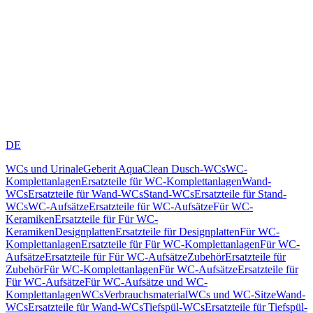
DE
WCs und Urinale
Geberit AquaClean Dusch-WCs
WC-
Komplettanlagen
Ersatzteile für WC-Komplettanlagen
Wand-
WCs
Ersatzteile für Wand-WCs
Stand-WCs
Ersatzteile für Stand-
WCs
WC-Aufsätze
Ersatzteile für WC-Aufsätze
Für WC-
Keramiken
Ersatzteile für Für WC-
Keramiken
Designplatten
Ersatzteile für Designplatten
Für WC-
Komplettanlagen
Ersatzteile für Für WC-Komplettanlagen
Für WC-
Aufsätze
Ersatzteile für Für WC-Aufsätze
Zubehör
Ersatzteile für
Zubehör
Für WC-Komplettanlagen
Für WC-Aufsätze
Ersatzteile für
Für WC-Aufsätze
Für WC-Aufsätze und WC-
Komplettanlagen
WCs
Verbrauchsmaterial
WCs und WC-Sitze
Wand-
WCs
Ersatzteile für Wand-WCs
Tiefspül-WCs
Ersatzteile für Tiefspül-