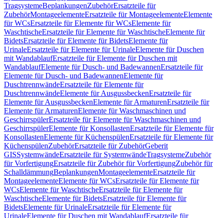
Tragsysteme
Beplankungen
Zubehör
Ersatzteile für
Zubehör
Montageelemente
Ersatzteile für Montageelemente
Elemente
für WCs
Ersatzteile für Elemente für WCs
Elemente für
Waschtische
Ersatzteile für Elemente für Waschtische
Elemente für
Bidets
Ersatzteile für Elemente für Bidets
Elemente für
Urinale
Ersatzteile für Elemente für Urinale
Elemente für Duschen
mit Wandablauf
Ersatzteile für Elemente für Duschen mit
Wandablauf
Elemente für Dusch- und Badewannen
Ersatzteile für
Elemente für Dusch- und Badewannen
Elemente für
Duschtrennwände
Ersatzteile für Elemente für
Duschtrennwände
Elemente für Ausgussbecken
Ersatzteile für
Elemente für Ausgussbecken
Elemente für Armaturen
Ersatzteile für
Elemente für Armaturen
Elemente für Waschmaschinen und
Geschirrspüler
Ersatzteile für Elemente für Waschmaschinen und
Geschirrspüler
Elemente für Konsollasten
Ersatzteile für Elemente für
Konsollasten
Elemente für Küchenspülen
Ersatzteile für Elemente für
Küchenspülen
Zubehör
Ersatzteile für Zubehör
Geberit
GIS
Systemwände
Ersatzteile für Systemwände
Tragsysteme
Zubehör
für Vorfertigung
Ersatzteile für Zubehör für Vorfertigung
Zubehör für
Schalldämmung
Beplankungen
Montageelemente
Ersatzteile für
Montageelemente
Elemente für WCs
Ersatzteile für Elemente für
WCs
Elemente für Waschtische
Ersatzteile für Elemente für
Waschtische
Elemente für Bidets
Ersatzteile für Elemente für
Bidets
Elemente für Urinale
Ersatzteile für Elemente für
Urinale
Elemente für Duschen mit Wandablauf
Ersatzteile für