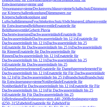
Entwässerungssysteme und
Versorgungssysteme
Deckenverschlusssysteme
Schallschutz
Dämmung
zur Körperschallentkopplung
Dämmungen zur
Körperschallentkopplung und
Luftschalldämmung
Feuchtigkeitsschutz
Abdichtungen
Lüftungsventile
für Entwässerung
Belüftungsventile
Ersatzteile für
Belüftungsventile
Geberit Pluvia
Dachentwässerung
Dachwassereinläufe
Ersatzteile für
Dachwassereinläufe
Dachwassereinläufe bis 12 l/s
Ersatzteile für
Dachwassereinläufe bis 12 l/s
Dachwassereinläufe bis 25
l/s
Ersatzteile für Dachwassereinläufe bis 25 l/s
Dachwassereinläufe
für Rinnen
Ersatzteile für Dachwassereinläufe für
Rinnen
Dachwassereinläufe bis 12 l/s
Ersatzteile für
Dachwassereinläufe bis 12 l/s
Dachwassereinläufe bis 25
l/s
Ersatzteile für Dachwassereinläufe bis 25
l/s
Dampfsperrenelemente
Ersatzteile für Dampfsperrenelemente
Für
Dachwassereinläufe bis 12 l/s
Ersatzteile für Für Dachwassereinläufe
bis 12 l/s
Für Dachwassereinläufe bis 25 l/s
Brandschutz
Brandschutz
für Entwässerungssysteme
Notüberläufe
Ersatzteile für
Notüberläufe
Für Dachwassereinläufe bis 12 l/s
Ersatzteile für Für
Dachwassereinläufe bis 12 l/s
Für Dachwassereinläufe bis 25
l/s
Ersatzteile für Für Dachwassereinläufe bis 25
l/s
Befestigung
Befestigungssystem d40–200
Befestigungssystem
d250–315
Zubehör
Ersatzteile für Zubehör
Für