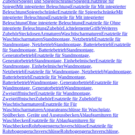
Zubehör
Spiegel und Spiegelschränke
Spiegel
Ersatzteile für
Spiegel
Mit integrierter Beleuchtung
Ersatzteile für Mit integrierter
Beleuchtung
Spiegelschränke
Ersatzteile für Spiegelschränke
Mit
integrierter Beleuchtung
Ersatzteile für Mit integrierter
Beleuchtung
Ohne integrierte Beleuchtung
Ersatzteile für Ohne
integrierte Beleuchtung
Zubehör
Lichtelemente
Griffe
Weiteres
Zubehör
Steckdosen
Armaturen
Waschtischarmaturen
Ersatzteile für
Waschtischarmaturen
Standmontage, Netzbetrieb
Ersatzteile für
Standmontage, Netzbetrieb
Standmontage, Batteriebetrieb
Ersatzteile
für Standmontage, Batteriebetrieb
Standmontage,
Generatorbetrieb
Ersatzteile für Standmontage,
Generatorbetrieb
Standmontage, Einhebelmischer
Ersatzteile für
Standmontage, Einhebelmischer
Wandmontage,
Netzbetrieb
Ersatzteile für Wandmontage, Netzbetrieb
Wandmontage,
Batteriebetrieb
Ersatzteile für Wandmontage,
Batteriebetrieb
Wandmontage, Generatorbetrieb
Ersatzteile für
Wandmontage, Generatorbetrieb
Wandmontage,
Zweigriffmischer
Ersatzteile für Wandmontage,
Zweigriffmischer
Zubehör
Ersatzteile für Zubehör
Für
Waschtischarmaturen
Ersatzteile für Für
Waschtischarmaturen
Apparateanschlüsse für Waschplatz,
Spülbecken, Geräte und Ausgussbecken
Ablaufgarnituren für
Waschbecken
Ersatzteile für Ablaufgarnituren für
Waschbecken
Rohrbogengeruchsverschlüsse
Ersatzteile für
Rohrbogengeruchsverschlüsse
Rohrbogengeruchsverschlüsse,