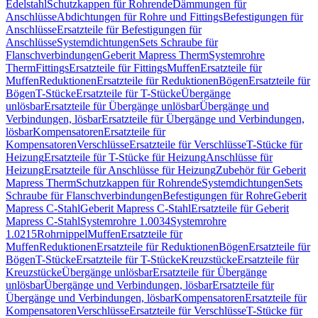
Edelstahl
Schutzkappen für Rohrende
Dämmungen für
Anschlüsse
Abdichtungen für Rohre und Fittings
Befestigungen für
Anschlüsse
Ersatzteile für Befestigungen für
Anschlüsse
Systemdichtungen
Sets Schraube für
Flanschverbindungen
Geberit Mapress Therm
Systemrohre
Therm
Fittings
Ersatzteile für Fittings
Muffen
Ersatzteile für
Muffen
Reduktionen
Ersatzteile für Reduktionen
Bögen
Ersatzteile für
Bögen
T-Stücke
Ersatzteile für T-Stücke
Übergänge
unlösbar
Ersatzteile für Übergänge unlösbar
Übergänge und
Verbindungen, lösbar
Ersatzteile für Übergänge und Verbindungen,
lösbar
Kompensatoren
Ersatzteile für
Kompensatoren
Verschlüsse
Ersatzteile für Verschlüsse
T-Stücke für
Heizung
Ersatzteile für T-Stücke für Heizung
Anschlüsse für
Heizung
Ersatzteile für Anschlüsse für Heizung
Zubehör für Geberit
Mapress Therm
Schutzkappen für Rohrende
Systemdichtungen
Sets
Schraube für Flanschverbindungen
Befestigungen für Rohre
Geberit
Mapress C-Stahl
Geberit Mapress C-Stahl
Ersatzteile für Geberit
Mapress C-Stahl
Systemrohre 1.0034
Systemrohre
1.0215
Rohrnippel
Muffen
Ersatzteile für
Muffen
Reduktionen
Ersatzteile für Reduktionen
Bögen
Ersatzteile für
Bögen
T-Stücke
Ersatzteile für T-Stücke
Kreuzstücke
Ersatzteile für
Kreuzstücke
Übergänge unlösbar
Ersatzteile für Übergänge
unlösbar
Übergänge und Verbindungen, lösbar
Ersatzteile für
Übergänge und Verbindungen, lösbar
Kompensatoren
Ersatzteile für
Kompensatoren
Verschlüsse
Ersatzteile für Verschlüsse
T-Stücke für