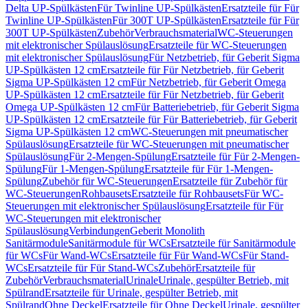
Delta UP-Spülkästen
Für Twinline UP-Spülkästen
Ersatzteile für Für
Twinline UP-Spülkästen
Für 300T UP-Spülkästen
Ersatzteile für Für
300T UP-Spülkästen
Zubehör
Verbrauchsmaterial
WC-Steuerungen
mit elektronischer Spülauslösung
Ersatzteile für WC-Steuerungen
mit elektronischer Spülauslösung
Für Netzbetrieb, für Geberit Sigma
UP-Spülkästen 12 cm
Ersatzteile für Für Netzbetrieb, für Geberit
Sigma UP-Spülkästen 12 cm
Für Netzbetrieb, für Geberit Omega
UP-Spülkästen 12 cm
Ersatzteile für Für Netzbetrieb, für Geberit
Omega UP-Spülkästen 12 cm
Für Batteriebetrieb, für Geberit Sigma
UP-Spülkästen 12 cm
Ersatzteile für Für Batteriebetrieb, für Geberit
Sigma UP-Spülkästen 12 cm
WC-Steuerungen mit pneumatischer
Spülauslösung
Ersatzteile für WC-Steuerungen mit pneumatischer
Spülauslösung
Für 2-Mengen-Spülung
Ersatzteile für Für 2-Mengen-
Spülung
Für 1-Mengen-Spülung
Ersatzteile für Für 1-Mengen-
Spülung
Zubehör für WC-Steuerungen
Ersatzteile für Zubehör für
WC-Steuerungen
Rohbausets
Ersatzteile für Rohbausets
Für WC-
Steuerungen mit elektronischer Spülauslösung
Ersatzteile für Für
WC-Steuerungen mit elektronischer
Spülauslösung
Verbindungen
Geberit Monolith
Sanitärmodule
Sanitärmodule für WCs
Ersatzteile für Sanitärmodule
für WCs
Für Wand-WCs
Ersatzteile für Für Wand-WCs
Für Stand-
WCs
Ersatzteile für Für Stand-WCs
Zubehör
Ersatzteile für
Zubehör
Verbrauchsmaterial
Urinale
Urinale, gespülter Betrieb, mit
Spülrand
Ersatzteile für Urinale, gespülter Betrieb, mit
Spülrand
Ohne Deckel
Ersatzteile für Ohne Deckel
Urinale, gespülter