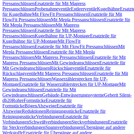
Pressanschlüssen
Ersatzteile für Mit Mapress
Pressanschlüssen
Probenahmeventile
Entleerventile
Kugelhähne
Ersatzt
für Kugelhähne
Mit FlowFit Pressanschlüssen
Ersatzteile für Mit
FlowFit Pressanschlüssen
Mit Mepla Pressanschlüssen
Ersatzteile für
Mit Mepla Pressanschlüssen
Mit Mapress
Pressanschlüssen
Ersatzteile für Mit Mapress
Pressanschlüssen
Kugelhähne für UP-Montage
Ersatzteile für
Kugelhähne für UP-Montage
Mit FlowFit
Pressanschlüssen
Ersatzteile für Mit FlowFit Pressanschlüssen
Mit
Mepla Pressanschlüssen
Ersatzteile für Mit Mepla
Pressanschlüssen
Mit Mapress Pressanschlüssen
Ersatzteile für Mit
Mapress Pressanschlüssen
Mit Gewindeanschlüssen
Ersatzteile für
Mit Gewindeanschlüssen
Rückschlagventile
Ersatzteile für
Rückschlagventile
Mit Mapress Pressanschlüssen
Ersatzteile für Mit
Mapress Pressanschlüssen
Wasserzählerstrecken für UP-
Montage
Ersatzteile für Wasserzählerstrecken für UP-Montage
Mit
Gewindeanschlüssen
Ersatzteile für Mit
Gewindeanschlüssen
Gebäude-Entwässerungssysteme
Geberit Silent-
db20
Rohre
Formstücke
Ersatzteile für
Formstücke
Bögen
Abzweige
Ersatzteile für
Abzweige
Reduktionen
Reinigungsstücke
Ersatzteile für
Reinigungsstücke
Verbindungen
Ersatzteile für
Verbindungen
Schweißverbindungen
Steckverbindungen
Ersatzteile
für Steckverbindungen
Spannverbindungen
Übergänge auf andere
Werkstoffe
Ersatzteile für Übergänge auf andere