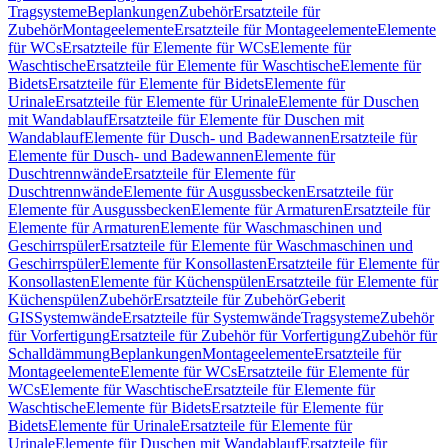
Tragsysteme
Beplankungen
Zubehör
Ersatzteile für
Zubehör
Montageelemente
Ersatzteile für Montageelemente
Elemente
für WCs
Ersatzteile für Elemente für WCs
Elemente für
Waschtische
Ersatzteile für Elemente für Waschtische
Elemente für
Bidets
Ersatzteile für Elemente für Bidets
Elemente für
Urinale
Ersatzteile für Elemente für Urinale
Elemente für Duschen
mit Wandablauf
Ersatzteile für Elemente für Duschen mit
Wandablauf
Elemente für Dusch- und Badewannen
Ersatzteile für
Elemente für Dusch- und Badewannen
Elemente für
Duschtrennwände
Ersatzteile für Elemente für
Duschtrennwände
Elemente für Ausgussbecken
Ersatzteile für
Elemente für Ausgussbecken
Elemente für Armaturen
Ersatzteile für
Elemente für Armaturen
Elemente für Waschmaschinen und
Geschirrspüler
Ersatzteile für Elemente für Waschmaschinen und
Geschirrspüler
Elemente für Konsollasten
Ersatzteile für Elemente für
Konsollasten
Elemente für Küchenspülen
Ersatzteile für Elemente für
Küchenspülen
Zubehör
Ersatzteile für Zubehör
Geberit
GIS
Systemwände
Ersatzteile für Systemwände
Tragsysteme
Zubehör
für Vorfertigung
Ersatzteile für Zubehör für Vorfertigung
Zubehör für
Schalldämmung
Beplankungen
Montageelemente
Ersatzteile für
Montageelemente
Elemente für WCs
Ersatzteile für Elemente für
WCs
Elemente für Waschtische
Ersatzteile für Elemente für
Waschtische
Elemente für Bidets
Ersatzteile für Elemente für
Bidets
Elemente für Urinale
Ersatzteile für Elemente für
Urinale
Elemente für Duschen mit Wandablauf
Ersatzteile für