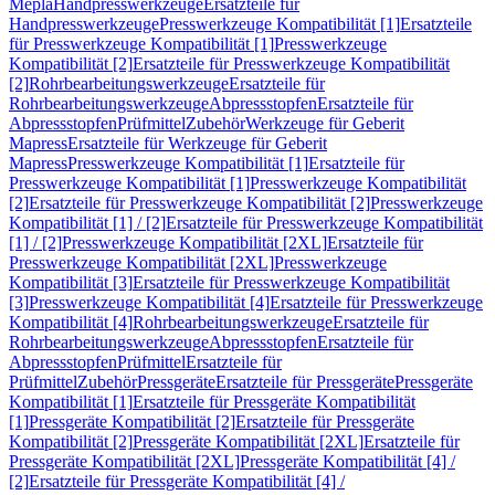
Mepla
Handpresswerkzeuge
Ersatzteile für
Handpresswerkzeuge
Presswerkzeuge Kompatibilität [1]
Ersatzteile
für Presswerkzeuge Kompatibilität [1]
Presswerkzeuge
Kompatibilität [2]
Ersatzteile für Presswerkzeuge Kompatibilität
[2]
Rohrbearbeitungswerkzeuge
Ersatzteile für
Rohrbearbeitungswerkzeuge
Abpressstopfen
Ersatzteile für
Abpressstopfen
Prüfmittel
Zubehör
Werkzeuge für Geberit
Mapress
Ersatzteile für Werkzeuge für Geberit
Mapress
Presswerkzeuge Kompatibilität [1]
Ersatzteile für
Presswerkzeuge Kompatibilität [1]
Presswerkzeuge Kompatibilität
[2]
Ersatzteile für Presswerkzeuge Kompatibilität [2]
Presswerkzeuge
Kompatibilität [1] / [2]
Ersatzteile für Presswerkzeuge Kompatibilität
[1] / [2]
Presswerkzeuge Kompatibilität [2XL]
Ersatzteile für
Presswerkzeuge Kompatibilität [2XL]
Presswerkzeuge
Kompatibilität [3]
Ersatzteile für Presswerkzeuge Kompatibilität
[3]
Presswerkzeuge Kompatibilität [4]
Ersatzteile für Presswerkzeuge
Kompatibilität [4]
Rohrbearbeitungswerkzeuge
Ersatzteile für
Rohrbearbeitungswerkzeuge
Abpressstopfen
Ersatzteile für
Abpressstopfen
Prüfmittel
Ersatzteile für
Prüfmittel
Zubehör
Pressgeräte
Ersatzteile für Pressgeräte
Pressgeräte
Kompatibilität [1]
Ersatzteile für Pressgeräte Kompatibilität
[1]
Pressgeräte Kompatibilität [2]
Ersatzteile für Pressgeräte
Kompatibilität [2]
Pressgeräte Kompatibilität [2XL]
Ersatzteile für
Pressgeräte Kompatibilität [2XL]
Pressgeräte Kompatibilität [4] /
[2]
Ersatzteile für Pressgeräte Kompatibilität [4] /