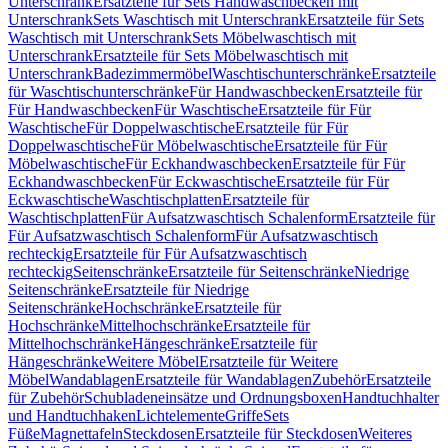
Unterschrank
Ersatzteile für Sets Handwaschbecken mit
Unterschrank
Sets Waschtisch mit Unterschrank
Ersatzteile für Sets
Waschtisch mit Unterschrank
Sets Möbelwaschtisch mit
Unterschrank
Ersatzteile für Sets Möbelwaschtisch mit
Unterschrank
Badezimmermöbel
Waschtischunterschränke
Ersatzteile
für Waschtischunterschränke
Für Handwaschbecken
Ersatzteile für
Für Handwaschbecken
Für Waschtische
Ersatzteile für Für
Waschtische
Für Doppelwaschtische
Ersatzteile für Für
Doppelwaschtische
Für Möbelwaschtische
Ersatzteile für Für
Möbelwaschtische
Für Eckhandwaschbecken
Ersatzteile für Für
Eckhandwaschbecken
Für Eckwaschtische
Ersatzteile für Für
Eckwaschtische
Waschtischplatten
Ersatzteile für
Waschtischplatten
Für Aufsatzwaschtisch Schalenform
Ersatzteile für
Für Aufsatzwaschtisch Schalenform
Für Aufsatzwaschtisch
rechteckig
Ersatzteile für Für Aufsatzwaschtisch
rechteckig
Seitenschränke
Ersatzteile für Seitenschränke
Niedrige
Seitenschränke
Ersatzteile für Niedrige
Seitenschränke
Hochschränke
Ersatzteile für
Hochschränke
Mittelhochschränke
Ersatzteile für
Mittelhochschränke
Hängeschränke
Ersatzteile für
Hängeschränke
Weitere Möbel
Ersatzteile für Weitere
Möbel
Wandablagen
Ersatzteile für Wandablagen
Zubehör
Ersatzteile
für Zubehör
Schubladeneinsätze und Ordnungsboxen
Handtuchhalter
und Handtuchhaken
Lichtelemente
Griffe
Sets
Füße
Magnettafeln
Steckdosen
Ersatzteile für Steckdosen
Weiteres