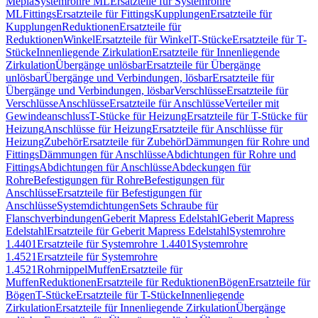
Mepla
Systemrohre ML
Ersatzteile für Systemrohre
ML
Fittings
Ersatzteile für Fittings
Kupplungen
Ersatzteile für
Kupplungen
Reduktionen
Ersatzteile für
Reduktionen
Winkel
Ersatzteile für Winkel
T-Stücke
Ersatzteile für T-
Stücke
Innenliegende Zirkulation
Ersatzteile für Innenliegende
Zirkulation
Übergänge unlösbar
Ersatzteile für Übergänge
unlösbar
Übergänge und Verbindungen, lösbar
Ersatzteile für
Übergänge und Verbindungen, lösbar
Verschlüsse
Ersatzteile für
Verschlüsse
Anschlüsse
Ersatzteile für Anschlüsse
Verteiler mit
Gewindeanschluss
T-Stücke für Heizung
Ersatzteile für T-Stücke für
Heizung
Anschlüsse für Heizung
Ersatzteile für Anschlüsse für
Heizung
Zubehör
Ersatzteile für Zubehör
Dämmungen für Rohre und
Fittings
Dämmungen für Anschlüsse
Abdichtungen für Rohre und
Fittings
Abdichtungen für Anschlüsse
Abdeckungen für
Rohre
Befestigungen für Rohre
Befestigungen für
Anschlüsse
Ersatzteile für Befestigungen für
Anschlüsse
Systemdichtungen
Sets Schraube für
Flanschverbindungen
Geberit Mapress Edelstahl
Geberit Mapress
Edelstahl
Ersatzteile für Geberit Mapress Edelstahl
Systemrohre
1.4401
Ersatzteile für Systemrohre 1.4401
Systemrohre
1.4521
Ersatzteile für Systemrohre
1.4521
Rohrnippel
Muffen
Ersatzteile für
Muffen
Reduktionen
Ersatzteile für Reduktionen
Bögen
Ersatzteile für
Bögen
T-Stücke
Ersatzteile für T-Stücke
Innenliegende
Zirkulation
Ersatzteile für Innenliegende Zirkulation
Übergänge