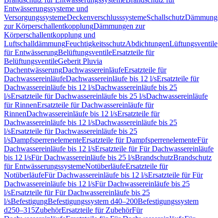
Entwässerungssysteme und
Versorgungssysteme
Deckenverschlusssysteme
Schallschutz
Dämmung
zur Körperschallentkopplung
Dämmungen zur
Körperschallentkopplung und
Luftschalldämmung
Feuchtigkeitsschutz
Abdichtungen
Lüftungsventile
für Entwässerung
Belüftungsventile
Ersatzteile für
Belüftungsventile
Geberit Pluvia
Dachentwässerung
Dachwassereinläufe
Ersatzteile für
Dachwassereinläufe
Dachwassereinläufe bis 12 l/s
Ersatzteile für
Dachwassereinläufe bis 12 l/s
Dachwassereinläufe bis 25
l/s
Ersatzteile für Dachwassereinläufe bis 25 l/s
Dachwassereinläufe
für Rinnen
Ersatzteile für Dachwassereinläufe für
Rinnen
Dachwassereinläufe bis 12 l/s
Ersatzteile für
Dachwassereinläufe bis 12 l/s
Dachwassereinläufe bis 25
l/s
Ersatzteile für Dachwassereinläufe bis 25
l/s
Dampfsperrenelemente
Ersatzteile für Dampfsperrenelemente
Für
Dachwassereinläufe bis 12 l/s
Ersatzteile für Für Dachwassereinläufe
bis 12 l/s
Für Dachwassereinläufe bis 25 l/s
Brandschutz
Brandschutz
für Entwässerungssysteme
Notüberläufe
Ersatzteile für
Notüberläufe
Für Dachwassereinläufe bis 12 l/s
Ersatzteile für Für
Dachwassereinläufe bis 12 l/s
Für Dachwassereinläufe bis 25
l/s
Ersatzteile für Für Dachwassereinläufe bis 25
l/s
Befestigung
Befestigungssystem d40–200
Befestigungssystem
d250–315
Zubehör
Ersatzteile für Zubehör
Für