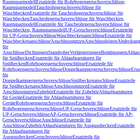
Raumsparmodell
Ersatzteile für Rohrbogengeruchsverschlüsse,
Raumsparmodell
Tauchrohrgeruchsverschlüsse für
Waschbecken
Ersatzteile für Tauchrohrgeruchsverschlüsse für
Waschbecken
Tauchrohrgeruchsverschlüsse für Waschbecken,
Raumsparmodell
Ersatzteile für Tauchrohrgeruchsverschlüsse für
Waschbecken, Raumsparmodell
UP-Geruchsverschlüsse
Ersatzteile
für UP-Geruchsverschlüsse
Waschbeckenanschlüsse
Ersatzteile für
Waschbeckenanschlüsse
Anschlussstutzen
Anschlussbögen
Abdeckung
für
Anschlüsse
Dichtungen
Standrohre
Verlängerungen
Betätigungen
Ablauf
für Spülbecken
Ersatzteile für Ablaufgarnituren für
Spülbecken
Rohrbogengeruchsverschlüsse
Ersatzteile für
Rohrbogengeruchsverschlüsse
Doppelkammergeruchsverschlüsse
Ersa
für
Doppelkammergeruchsverschlüsse
Spülbeckenanschlüsse
Ersatzteile
für Spülbeckenanschlüsse
Anschlussstutzen
Ersatzteile für
Anschlussstutzen
Zubehör
Ersatzteile für Zubehör
Ablaufgarnituren
für Geräte
Ersatzteile für Ablaufgarnituren für
Geräte
Rohrbogengeruchsverschlüsse
Ersatzteile für
Rohrbogengeruchsverschlüsse
UP-Geruchsverschlüsse
Ersatzteile für
UP-Geruchsverschlüsse
AP-Geruchsverschlüsse
Ersatzteile für AP-
Geruchsverschlüsse
Anschlüsse
Ersatzteile für
Anschlüsse
Zubehör
Ablaufgarnituren für Ausgussbecken
Ersatzteile
für Ablaufgarnituren für
Ausgussbecken
Geruchsverschlüsse
Ersatzteile für