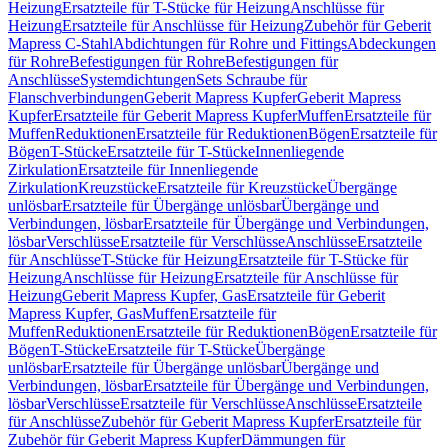
Heizung
Ersatzteile für T-Stücke für Heizung
Anschlüsse für
Heizung
Ersatzteile für Anschlüsse für Heizung
Zubehör für Geberit
Mapress C-Stahl
Abdichtungen für Rohre und Fittings
Abdeckungen
für Rohre
Befestigungen für Rohre
Befestigungen für
Anschlüsse
Systemdichtungen
Sets Schraube für
Flanschverbindungen
Geberit Mapress Kupfer
Geberit Mapress
Kupfer
Ersatzteile für Geberit Mapress Kupfer
Muffen
Ersatzteile für
Muffen
Reduktionen
Ersatzteile für Reduktionen
Bögen
Ersatzteile für
Bögen
T-Stücke
Ersatzteile für T-Stücke
Innenliegende
Zirkulation
Ersatzteile für Innenliegende
Zirkulation
Kreuzstücke
Ersatzteile für Kreuzstücke
Übergänge
unlösbar
Ersatzteile für Übergänge unlösbar
Übergänge und
Verbindungen, lösbar
Ersatzteile für Übergänge und Verbindungen,
lösbar
Verschlüsse
Ersatzteile für Verschlüsse
Anschlüsse
Ersatzteile
für Anschlüsse
T-Stücke für Heizung
Ersatzteile für T-Stücke für
Heizung
Anschlüsse für Heizung
Ersatzteile für Anschlüsse für
Heizung
Geberit Mapress Kupfer, Gas
Ersatzteile für Geberit
Mapress Kupfer, Gas
Muffen
Ersatzteile für
Muffen
Reduktionen
Ersatzteile für Reduktionen
Bögen
Ersatzteile für
Bögen
T-Stücke
Ersatzteile für T-Stücke
Übergänge
unlösbar
Ersatzteile für Übergänge unlösbar
Übergänge und
Verbindungen, lösbar
Ersatzteile für Übergänge und Verbindungen,
lösbar
Verschlüsse
Ersatzteile für Verschlüsse
Anschlüsse
Ersatzteile
für Anschlüsse
Zubehör für Geberit Mapress Kupfer
Ersatzteile für
Zubehör für Geberit Mapress Kupfer
Dämmungen für