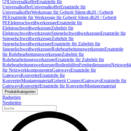
[2]
Universalkoffer
Ersatzteile für
Universalkoffer
Universalkoffer
Ersatzteile für
Universalkoffer
Werkzeuge für Geberit Silent-db20 / Geberit
PE
Ersatzteile für Werkzeuge für Geberit Silent-db20 / Geberit
PE
Elektroschweißwerkzeuge
Ersatzteile für
Elektroschweißwerkzeuge
Zubehör für
Elektroschweißwerkzeuge
Spiegelschweißwerkzeuge
Ersatzteile für
Spiegelschweißwerkzeuge
Zubehör für
Spiegelschweißwerkzeuge
Ersatzteile für Zubehör für
Spiegelschweißwerkzeuge
Rohrbearbeitungswerkzeuge
Ersatzteile
für Rohrbearbeitungswerkzeuge
Zubehör für
Rohrbearbeitungswerkzeuge
Ersatzteile für Zubehör für
Rohrbearbeitungswerkzeuge
Bedienhilfen
Fernbedienungen
Netzwerk
für Netzwerkkomponenten
Gateways
Ersatzteile für
Gateways
Konverter
Ersatzteile für
Konverter
Montagematerial
Geberit Connect
Gateways
Ersatzteile für
Gateways
Konverter
Ersatzteile für Konverter
Montagematerial
Produktkategorien
Badserien
Neuheiten