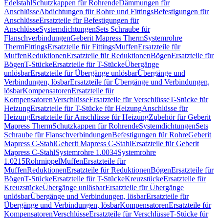
Edelstahl
Schutzkappen für Rohrende
Dämmungen für
Anschlüsse
Abdichtungen für Rohre und Fittings
Befestigungen für
Anschlüsse
Ersatzteile für Befestigungen für
Anschlüsse
Systemdichtungen
Sets Schraube für
Flanschverbindungen
Geberit Mapress Therm
Systemrohre
Therm
Fittings
Ersatzteile für Fittings
Muffen
Ersatzteile für
Muffen
Reduktionen
Ersatzteile für Reduktionen
Bögen
Ersatzteile für
Bögen
T-Stücke
Ersatzteile für T-Stücke
Übergänge
unlösbar
Ersatzteile für Übergänge unlösbar
Übergänge und
Verbindungen, lösbar
Ersatzteile für Übergänge und Verbindungen,
lösbar
Kompensatoren
Ersatzteile für
Kompensatoren
Verschlüsse
Ersatzteile für Verschlüsse
T-Stücke für
Heizung
Ersatzteile für T-Stücke für Heizung
Anschlüsse für
Heizung
Ersatzteile für Anschlüsse für Heizung
Zubehör für Geberit
Mapress Therm
Schutzkappen für Rohrende
Systemdichtungen
Sets
Schraube für Flanschverbindungen
Befestigungen für Rohre
Geberit
Mapress C-Stahl
Geberit Mapress C-Stahl
Ersatzteile für Geberit
Mapress C-Stahl
Systemrohre 1.0034
Systemrohre
1.0215
Rohrnippel
Muffen
Ersatzteile für
Muffen
Reduktionen
Ersatzteile für Reduktionen
Bögen
Ersatzteile für
Bögen
T-Stücke
Ersatzteile für T-Stücke
Kreuzstücke
Ersatzteile für
Kreuzstücke
Übergänge unlösbar
Ersatzteile für Übergänge
unlösbar
Übergänge und Verbindungen, lösbar
Ersatzteile für
Übergänge und Verbindungen, lösbar
Kompensatoren
Ersatzteile für
Kompensatoren
Verschlüsse
Ersatzteile für Verschlüsse
T-Stücke für