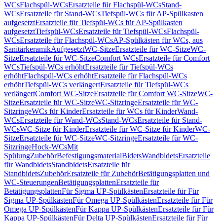
WCs
Flachspül-WCs
Ersatzteile für Flachspül-WCs
Stand-
WCs
Ersatzteile für Stand-WCs
Tiefspül-WCs für AP-Spülkasten
aufgesetzt
Ersatzteile für Tiefspül-WCs für AP-Spülkasten
aufgesetzt
Tiefspül-WCs
Ersatzteile für Tiefspül-WCs
Flachspül-
WCs
Ersatzteile für Flachspül-WCs
AP-Spülkästen für WCs, aus
Sanitärkeramik
Aufgesetzt
WC-Sitze
Ersatzteile für WC-Sitze
WC-
Sitze
Ersatzteile für WC-Sitze
Comfort WCs
Ersatzteile für Comfort
WCs
Tiefspül-WCs erhöht
Ersatzteile für Tiefspül-WCs
erhöht
Flachspül-WCs erhöht
Ersatzteile für Flachspül-WCs
erhöht
Tiefspül-WCs verlängert
Ersatzteile für Tiefspül-WCs
verlängert
Comfort WC-Sitze
Ersatzteile für Comfort WC-Sitze
WC-
Sitze
Ersatzteile für WC-Sitze
WC-Sitzringe
Ersatzteile für WC-
Sitzringe
WCs für Kinder
Ersatzteile für WCs für Kinder
Wand-
WCs
Ersatzteile für Wand-WCs
Stand-WCs
Ersatzteile für Stand-
WCs
WC-Sitze für Kinder
Ersatzteile für WC-Sitze für Kinder
WC-
Sitze
Ersatzteile für WC-Sitze
WC-Sitzringe
Ersatzteile für WC-
Sitzringe
Hock-WCs
Mit
Spülung
Zubehör
Befestigungsmaterial
Bidets
Wandbidets
Ersatzteile
für Wandbidets
Standbidets
Ersatzteile für
Standbidets
Zubehör
Ersatzteile für Zubehör
Betätigungsplatten und
WC-Steuerungen
Betätigungsplatten
Ersatzteile für
Betätigungsplatten
Für Sigma UP-Spülkästen
Ersatzteile für Für
Sigma UP-Spülkästen
Für Omega UP-Spülkästen
Ersatzteile für Für
Omega UP-Spülkästen
Für Kappa UP-Spülkästen
Ersatzteile für Für
Kappa UP-Spülkästen
Für Delta UP-Spülkästen
Ersatzteile für Für