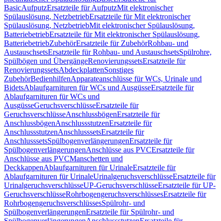
Basic
Aufputz
Ersatzteile für Aufputz
Mit elektronischer
Spülauslösung, Netzbetrieb
Ersatzteile für Mit elektronischer
Spülauslösung, Netzbetrieb
Mit elektronischer Spülauslösung,
Batteriebetrieb
Ersatzteile für Mit elektronischer Spülauslösung,
Batteriebetrieb
Zubehör
Ersatzteile für Zubehör
Rohbau- und
Austauschsets
Ersatzteile für Rohbau- und Austauschsets
Spülrohre,
Spülbögen und Übergänge
Renovierungssets
Ersatzteile für
Renovierungssets
Abdeckplatten
Sonstiges
Zubehör
Bedienhilfen
Apparateanschlüsse für WCs, Urinale und
Bidets
Ablaufgarnituren für WCs und Ausgüsse
Ersatzteile für
Ablaufgarnituren für WCs und
Ausgüsse
Geruchsverschlüsse
Ersatzteile für
Geruchsverschlüsse
Anschlussbögen
Ersatzteile für
Anschlussbögen
Anschlussstutzen
Ersatzteile für
Anschlussstutzen
Anschlusssets
Ersatzteile für
Anschlusssets
Spülbogenverlängerungen
Ersatzteile für
Spülbogenverlängerungen
Anschlüsse aus PVC
Ersatzteile für
Anschlüsse aus PVC
Manschetten und
Deckkappen
Ablaufgarnituren für Urinale
Ersatzteile für
Ablaufgarnituren für Urinale
Urinalgeruchsverschlüsse
Ersatzteile für
Urinalgeruchsverschlüsse
UP-Geruchsverschlüsse
Ersatzteile für UP-
Geruchsverschlüsse
Rohrbogengeruchsverschlüsses
Ersatzteile für
Rohrbogengeruchsverschlüsses
Spülrohr- und
Spülbogenverlängerungen
Ersatzteile für Spülrohr- und
Spülbogenverlängerungen
Anschlussstutzen
Ersatzteile für