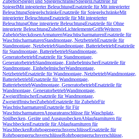
Zubehör
Spiegel und Spiegelschränke
Spiegel
Ersatzteile für
Spiegel
Mit integrierter Beleuchtung
Ersatzteile für Mit integrierter
Beleuchtung
Spiegelschränke
Ersatzteile für Spiegelschränke
Mit
integrierter Beleuchtung
Ersatzteile für Mit integrierter
Beleuchtung
Ohne integrierte Beleuchtung
Ersatzteile für Ohne
integrierte Beleuchtung
Zubehör
Lichtelemente
Griffe
Weiteres
Zubehör
Steckdosen
Armaturen
Waschtischarmaturen
Ersatzteile für
Waschtischarmaturen
Standmontage, Netzbetrieb
Ersatzteile für
Standmontage, Netzbetrieb
Standmontage, Batteriebetrieb
Ersatzteile
für Standmontage, Batteriebetrieb
Standmontage,
Generatorbetrieb
Ersatzteile für Standmontage,
Generatorbetrieb
Standmontage, Einhebelmischer
Ersatzteile für
Standmontage, Einhebelmischer
Wandmontage,
Netzbetrieb
Ersatzteile für Wandmontage, Netzbetrieb
Wandmontage,
Batteriebetrieb
Ersatzteile für Wandmontage,
Batteriebetrieb
Wandmontage, Generatorbetrieb
Ersatzteile für
Wandmontage, Generatorbetrieb
Wandmontage,
Zweigriffmischer
Ersatzteile für Wandmontage,
Zweigriffmischer
Zubehör
Ersatzteile für Zubehör
Für
Waschtischarmaturen
Ersatzteile für Für
Waschtischarmaturen
Apparateanschlüsse für Waschplatz,
Spülbecken, Geräte und Ausgussbecken
Ablaufgarnituren für
Waschbecken
Ersatzteile für Ablaufgarnituren für
Waschbecken
Rohrbogengeruchsverschlüsse
Ersatzteile für
Rohrbogengeruchsverschlüsse
Rohrbogengeruchsverschlüsse,