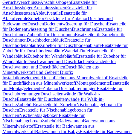
Geruchsverschlüsse
Anschlussbögen
Ersatzteile für
Anschlussbögen
Anschlussstutzen
Ersatzteile für
Anschlussstutzen
Ablaufventile
Ersatzteile für
Ablaufventile
Zubehör
Ersatzteile für Zubehör
Duschen und
Badewannen
Duschen
Bodenentwässerung für Duschen
Ersatzteile
für Bodenentwässerung für Duschen
Duschrinnen
Ersatzteile für
Duschrinnen
Zubehör für Duschrinnen
Ersatzteile für Zubehör für
Duschrinnen
Duschbodenabläufe
Ersatzteile für
Duschbodenabläufe
Zubehör für Duschbodenabläufe
Ersatzteile für
Zubehör für Duschbodenabläufe
Wandabläufe
Ersatzteile für
Wandabläufe
Zubehör für Wandabläufe
Ersatzteile für Zubehör für
Wandabläufe
Duschwannen und Duschflächen
Ersatzteile für
Duschwannen und Duschflächen
Duschflächen aus
Mineralwerkstoff und Geberit Duofix
Installationselemente
Duschflächen aus Mineralwerkstoff
Ersatzteile
für Duschflächen aus Mineralwerkstoff
Montageelemente
Ersatzteile
für Montageelemente
Zubehör
Duschabtrennungen
Ersatzteile für
Duschabtrennungen
Duschseitenwände für Walk-in-
Dusche
Ersatzteile für Duschseitenwände für Walk-in-
Dusche
Zubehör
Ersatzteile für Zubehör
Nischenablageboxen für
Duschen
Ersatzteile für Nischenablageboxen für
Duschen
Nischenablageboxen
Ersatzteile für
Nischenablageboxen
Zubehör
Badewannen
Badewannen aus
Mineralwerkstoff
Ersatzteile für Badewannen aus
Mineralwerkstoff
Badewannen für Babys
Ersatzteile für Badewannen