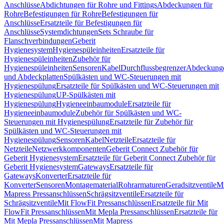
Anschlüsse
Abdichtungen für Rohre und Fittings
Abdeckungen für
Rohre
Befestigungen für Rohre
Befestigungen für
Anschlüsse
Ersatzteile für Befestigungen für
Anschlüsse
Systemdichtungen
Sets Schraube für
Flanschverbindungen
Geberit
Hygienesystem
Hygienespüleinheiten
Ersatzteile für
Hygienespüleinheiten
Zubehör für
Hygienespüleinheiten
Sensoren
Kabel
Durchflussbegrenzer
Abdeckung
und Abdeckplatten
Spülkästen und WC-Steuerungen mit
Hygienespülung
Ersatzteile für Spülkästen und WC-Steuerungen mit
Hygienespülung
UP-Spülkästen mit
Hygienespülung
Hygieneeinbaumodule
Ersatzteile für
Hygieneeinbaumodule
Zubehör für Spülkästen und WC-
Steuerungen mit Hygienespülung
Ersatzteile für Zubehör für
Spülkästen und WC-Steuerungen mit
Hygienespülung
Sensoren
Kabel
Netzteile
Ersatzteile für
Netzteile
Netzwerkkomponenten
Geberit Connect Zubehör für
Geberit Hygienesystem
Ersatzteile für Geberit Connect Zubehör für
Geberit Hygienesystem
Gateways
Ersatzteile für
Gateways
Konverter
Ersatzteile für
Konverter
Sensoren
Montagematerial
Rohrarmaturen
Geradsitzventile
Mi
Mapress Pressanschlüssen
Schrägsitzventile
Ersatzteile für
Schrägsitzventile
Mit FlowFit Pressanschlüssen
Ersatzteile für Mit
FlowFit Pressanschlüssen
Mit Mepla Pressanschlüssen
Ersatzteile für
Mit Mepla Pressanschlüssen
Mit Mapress