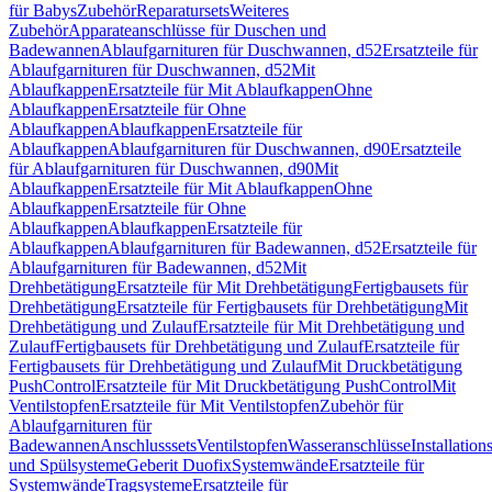
für Babys
Zubehör
Reparatursets
Weiteres
Zubehör
Apparateanschlüsse für Duschen und
Badewannen
Ablaufgarnituren für Duschwannen, d52
Ersatzteile für
Ablaufgarnituren für Duschwannen, d52
Mit
Ablaufkappen
Ersatzteile für Mit Ablaufkappen
Ohne
Ablaufkappen
Ersatzteile für Ohne
Ablaufkappen
Ablaufkappen
Ersatzteile für
Ablaufkappen
Ablaufgarnituren für Duschwannen, d90
Ersatzteile
für Ablaufgarnituren für Duschwannen, d90
Mit
Ablaufkappen
Ersatzteile für Mit Ablaufkappen
Ohne
Ablaufkappen
Ersatzteile für Ohne
Ablaufkappen
Ablaufkappen
Ersatzteile für
Ablaufkappen
Ablaufgarnituren für Badewannen, d52
Ersatzteile für
Ablaufgarnituren für Badewannen, d52
Mit
Drehbetätigung
Ersatzteile für Mit Drehbetätigung
Fertigbausets für
Drehbetätigung
Ersatzteile für Fertigbausets für Drehbetätigung
Mit
Drehbetätigung und Zulauf
Ersatzteile für Mit Drehbetätigung und
Zulauf
Fertigbausets für Drehbetätigung und Zulauf
Ersatzteile für
Fertigbausets für Drehbetätigung und Zulauf
Mit Druckbetätigung
PushControl
Ersatzteile für Mit Druckbetätigung PushControl
Mit
Ventilstopfen
Ersatzteile für Mit Ventilstopfen
Zubehör für
Ablaufgarnituren für
Badewannen
Anschlusssets
Ventilstopfen
Wasseranschlüsse
Installation
und Spülsysteme
Geberit Duofix
Systemwände
Ersatzteile für
Systemwände
Tragsysteme
Ersatzteile für