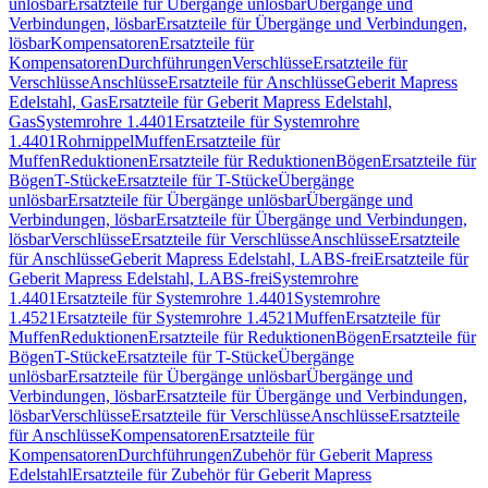
unlösbar
Ersatzteile für Übergänge unlösbar
Übergänge und
Verbindungen, lösbar
Ersatzteile für Übergänge und Verbindungen,
lösbar
Kompensatoren
Ersatzteile für
Kompensatoren
Durchführungen
Verschlüsse
Ersatzteile für
Verschlüsse
Anschlüsse
Ersatzteile für Anschlüsse
Geberit Mapress
Edelstahl, Gas
Ersatzteile für Geberit Mapress Edelstahl,
Gas
Systemrohre 1.4401
Ersatzteile für Systemrohre
1.4401
Rohrnippel
Muffen
Ersatzteile für
Muffen
Reduktionen
Ersatzteile für Reduktionen
Bögen
Ersatzteile für
Bögen
T-Stücke
Ersatzteile für T-Stücke
Übergänge
unlösbar
Ersatzteile für Übergänge unlösbar
Übergänge und
Verbindungen, lösbar
Ersatzteile für Übergänge und Verbindungen,
lösbar
Verschlüsse
Ersatzteile für Verschlüsse
Anschlüsse
Ersatzteile
für Anschlüsse
Geberit Mapress Edelstahl, LABS-frei
Ersatzteile für
Geberit Mapress Edelstahl, LABS-frei
Systemrohre
1.4401
Ersatzteile für Systemrohre 1.4401
Systemrohre
1.4521
Ersatzteile für Systemrohre 1.4521
Muffen
Ersatzteile für
Muffen
Reduktionen
Ersatzteile für Reduktionen
Bögen
Ersatzteile für
Bögen
T-Stücke
Ersatzteile für T-Stücke
Übergänge
unlösbar
Ersatzteile für Übergänge unlösbar
Übergänge und
Verbindungen, lösbar
Ersatzteile für Übergänge und Verbindungen,
lösbar
Verschlüsse
Ersatzteile für Verschlüsse
Anschlüsse
Ersatzteile
für Anschlüsse
Kompensatoren
Ersatzteile für
Kompensatoren
Durchführungen
Zubehör für Geberit Mapress
Edelstahl
Ersatzteile für Zubehör für Geberit Mapress