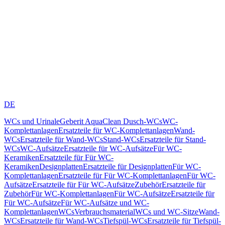
DE
WCs und Urinale
Geberit AquaClean Dusch-WCs
WC-
Komplettanlagen
Ersatzteile für WC-Komplettanlagen
Wand-
WCs
Ersatzteile für Wand-WCs
Stand-WCs
Ersatzteile für Stand-
WCs
WC-Aufsätze
Ersatzteile für WC-Aufsätze
Für WC-
Keramiken
Ersatzteile für Für WC-
Keramiken
Designplatten
Ersatzteile für Designplatten
Für WC-
Komplettanlagen
Ersatzteile für Für WC-Komplettanlagen
Für WC-
Aufsätze
Ersatzteile für Für WC-Aufsätze
Zubehör
Ersatzteile für
Zubehör
Für WC-Komplettanlagen
Für WC-Aufsätze
Ersatzteile für
Für WC-Aufsätze
Für WC-Aufsätze und WC-
Komplettanlagen
WCs
Verbrauchsmaterial
WCs und WC-Sitze
Wand-
WCs
Ersatzteile für Wand-WCs
Tiefspül-WCs
Ersatzteile für Tiefspül-