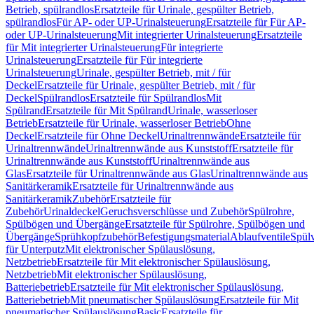
Betrieb, spülrandlos
Ersatzteile für Urinale, gespülter Betrieb,
spülrandlos
Für AP- oder UP-Urinalsteuerung
Ersatzteile für Für AP-
oder UP-Urinalsteuerung
Mit integrierter Urinalsteuerung
Ersatzteile
für Mit integrierter Urinalsteuerung
Für integrierte
Urinalsteuerung
Ersatzteile für Für integrierte
Urinalsteuerung
Urinale, gespülter Betrieb, mit / für
Deckel
Ersatzteile für Urinale, gespülter Betrieb, mit / für
Deckel
Spülrandlos
Ersatzteile für Spülrandlos
Mit
Spülrand
Ersatzteile für Mit Spülrand
Urinale, wasserloser
Betrieb
Ersatzteile für Urinale, wasserloser Betrieb
Ohne
Deckel
Ersatzteile für Ohne Deckel
Urinaltrennwände
Ersatzteile für
Urinaltrennwände
Urinaltrennwände aus Kunststoff
Ersatzteile für
Urinaltrennwände aus Kunststoff
Urinaltrennwände aus
Glas
Ersatzteile für Urinaltrennwände aus Glas
Urinaltrennwände aus
Sanitärkeramik
Ersatzteile für Urinaltrennwände aus
Sanitärkeramik
Zubehör
Ersatzteile für
Zubehör
Urinaldeckel
Geruchsverschlüsse und Zubehör
Spülrohre,
Spülbögen und Übergänge
Ersatzteile für Spülrohre, Spülbögen und
Übergänge
Sprühkopfzubehör
Befestigungsmaterial
Ablaufventile
Spülv
für Unterputz
Mit elektronischer Spülauslösung,
Netzbetrieb
Ersatzteile für Mit elektronischer Spülauslösung,
Netzbetrieb
Mit elektronischer Spülauslösung,
Batteriebetrieb
Ersatzteile für Mit elektronischer Spülauslösung,
Batteriebetrieb
Mit pneumatischer Spülauslösung
Ersatzteile für Mit
pneumatischer Spülauslösung
Basic
Ersatzteile für