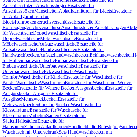
Anschlussstutzen
Anschlussbögen
Ersatzteile für
Anschlussbögen
Manschetten
Ablaufgarnituren für Bidets
Ersatzteile
für Ablaufgarnituren für
Bidets
Rohrbogengeruchsverschlüsse
Ersatzteile für
Rohrbogengeruchsverschlüsse
Anschlussstutzen
Anschlussbögen
Abde
für Waschtische
Doppelwaschtische
Ersatzteile für
Doppelwaschtische
Möbelwaschtische
Ersatzteile für
Möbelwaschtische
Aufsatzwaschtische
Ersatzteile für
Aufsatzwaschtische
Handwaschbecken
Ersatzteile für
Handwaschbecken
Aufsatzhandwaschbecken
Eckhandwaschbecken
H
für Halbeinbauwaschtische
Einbauwaschtische
Ersatzteile für
Einbauwaschtische
Unterbauwaschtische
Ersatzteile für
Unterbauwaschtische
Eckwaschtische
Waschtische
Comfort
Waschtische für Kinder
Ersatzteile für Waschtische für
Kinder
Waschtische
Waschrinnen
Ersatzteile für Waschrinnen
Weitere
Becken
Ersatzteile für Weitere Becken
Ausgussbecken
Ersatzteile für
Ausgussbecken
Ausgüsse
Ersatzteile für
Ausgüsse
Mehrzweckbecken
Ersatzteile für
Mehrzweckbecken
Gipsfangbecken
Waschtische für
Klassenräume
Ersatzteile für Waschtische für
Klassenräume
Zubehör
Säulen
Ersatzteile für
Säulen
Halbsäulen
Ersatzteile für
Halbsäulen
Zubehör
Ablaufkappen
Handtuchhalter
Befestigungsmateria
Waschtisch mit Unterschrank
Sets Handwaschbecken mit