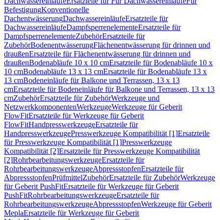
Dachwassereinläufe
Ersatzteile für Für Dachwassereinläufe
Für
Befestigung
Konventionelle
Dachentwässerung
Dachwassereinläufe
Ersatzteile für
Dachwassereinläufe
Dampfsperrenelemente
Ersatzteile für
Dampfsperrenelemente
Zubehör
Ersatzteile für
Zubehör
Bodenentwässerung
Flächenentwässerung für drinnen und
draußen
Ersatzteile für Flächenentwässerung für drinnen und
draußen
Bodenabläufe 10 x 10 cm
Ersatzteile für Bodenabläufe 10 x
10 cm
Bodenabläufe 13 x 13 cm
Ersatzteile für Bodenabläufe 13 x
13 cm
Bodeneinläufe für Balkone und Terrassen, 13 x 13
cm
Ersatzteile für Bodeneinläufe für Balkone und Terrassen, 13 x 13
cm
Zubehör
Ersatzteile für Zubehör
Werkzeuge und
Netzwerkkomponenten
Werkzeuge
Werkzeuge für Geberit
FlowFit
Ersatzteile für Werkzeuge für Geberit
FlowFit
Handpresswerkzeuge
Ersatzteile für
Handpresswerkzeuge
Presswerkzeuge Kompatibilität [1]
Ersatzteile
für Presswerkzeuge Kompatibilität [1]
Presswerkzeuge
Kompatibilität [2]
Ersatzteile für Presswerkzeuge Kompatibilität
[2]
Rohrbearbeitungswerkzeuge
Ersatzteile für
Rohrbearbeitungswerkzeuge
Abpressstopfen
Ersatzteile für
Abpressstopfen
Prüfmittel
Zubehör
Ersatzteile für Zubehör
Werkzeuge
für Geberit PushFit
Ersatzteile für Werkzeuge für Geberit
PushFit
Rohrbearbeitungswerkzeuge
Ersatzteile für
Rohrbearbeitungswerkzeuge
Abpressstopfen
Werkzeuge für Geberit
Mepla
Ersatzteile für Werkzeuge für Geberit