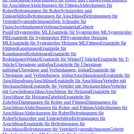
für Anschlüsse
Abdichtungen für Fittings
Abdeckungen für
Rohre
Befestigungen für Rohre
Schutzrohre und
Einlegehilfen
Befestigungen für Anschlüsse
Befestigungen für
Verteiler
Systemdichtungen
Sets Schraube für
Flanschverbindungen
Verbrauchsmaterial
Geberit
PushFit
Systemrohre ML
Ersatzteile für Systemrohre ML
Systemrohre
PB
Ersatzteile für Systemrohre PB
Systemrohre Heizung
ML
Ersatzteile für Systemrohre Heizung ML
Fittings
Ersatzteile für
Fittings
Kupplungen
Ersatzteile für
Kupplungen
Reduktionen
Ersatzteile für
Reduktionen
Winkel
Ersatzteile für Winkel
T-Stücke
Ersatzteile für T-
Stücke
Übergänge unlösbar
Ersatzteile für Übergänge
unlösbar
Übergänge und Verbindungen, lösbar
Ersatzteile für
Übergänge und Verbindungen, lösbar
Anschlussdosen
Ersatzteile für
Anschlussdosen
Anschlüsse
Ersatzteile für Anschlüsse
Verteiler mit
Steckanschluss
Ersatzteile für Verteiler mit Steckanschluss
Verteiler
mit Gewindeanschluss
Anschlüsse für Heizung
Ersatzteile für
Anschlüsse für Heizung
Zubehör
Ersatzteile für
Zubehör
Dämmungen für Rohre und Fittings
Dämmungen für
Anschlüsse
Abdichtungen für Rohre und Fittings
Abdichtungen für
Anschlüsse
Abdeckungen für Rohre
Befestigungen für
Rohre
Schutzrohre und Einlegehilfen
Befestigungen für
Anschlüsse
Ersatzteile für Befestigungen für
Anschlüsse
Befestigungen für Verteiler
Systemdichtungen
Geberit