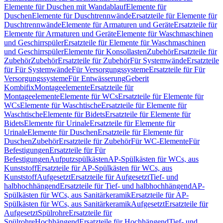
Elemente für Duschen mit Wandablauf
Elemente für
Duschen
Elemente für Duschtrennwände
Ersatzteile für Elemente für
Duschtrennwände
Elemente für Armaturen und Geräte
Ersatzteile für
Elemente für Armaturen und Geräte
Elemente für Waschmaschinen
und Geschirrspüler
Ersatzteile für Elemente für Waschmaschinen
und Geschirrspüler
Elemente für Konsollasten
Zubehör
Ersatzteile für
Zubehör
Zubehör
Ersatzteile für Zubehör
Für Systemwände
Ersatzteile
für Für Systemwände
Für Versorgungssysteme
Ersatzteile für Für
Versorgungssysteme
Für Entwässerung
Geberit
Kombifix
Montageelemente
Ersatzteile für
Montageelemente
Elemente für WCs
Ersatzteile für Elemente für
WCs
Elemente für Waschtische
Ersatzteile für Elemente für
Waschtische
Elemente für Bidets
Ersatzteile für Elemente für
Bidets
Elemente für Urinale
Ersatzteile für Elemente für
Urinale
Elemente für Duschen
Ersatzteile für Elemente für
Duschen
Zubehör
Ersatzteile für Zubehör
Für WC-Elemente
Für
Befestigungen
Ersatzteile für Für
Befestigungen
Aufputzspülkästen
AP-Spülkästen für WCs, aus
Kunststoff
Ersatzteile für AP-Spülkästen für WCs, aus
Kunststoff
Aufgesetzt
Ersatzteile für Aufgesetzt
Tief- und
halbhochhängend
Ersatzteile für Tief- und halbhochhängend
AP-
Spülkästen für WCs, aus Sanitärkeramik
Ersatzteile für AP-
Spülkästen für WCs, aus Sanitärkeramik
Aufgesetzt
Ersatzteile für
Aufgesetzt
Spülrohre
Ersatzteile für
Spülrohre
Hochhängend
Ersatzteile für Hochhängend
Tief- und