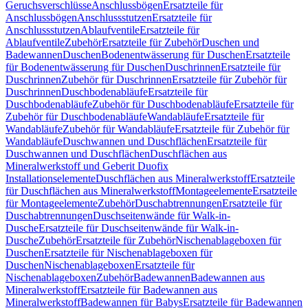
Geruchsverschlüsse
Anschlussbögen
Ersatzteile für
Anschlussbögen
Anschlussstutzen
Ersatzteile für
Anschlussstutzen
Ablaufventile
Ersatzteile für
Ablaufventile
Zubehör
Ersatzteile für Zubehör
Duschen und
Badewannen
Duschen
Bodenentwässerung für Duschen
Ersatzteile
für Bodenentwässerung für Duschen
Duschrinnen
Ersatzteile für
Duschrinnen
Zubehör für Duschrinnen
Ersatzteile für Zubehör für
Duschrinnen
Duschbodenabläufe
Ersatzteile für
Duschbodenabläufe
Zubehör für Duschbodenabläufe
Ersatzteile für
Zubehör für Duschbodenabläufe
Wandabläufe
Ersatzteile für
Wandabläufe
Zubehör für Wandabläufe
Ersatzteile für Zubehör für
Wandabläufe
Duschwannen und Duschflächen
Ersatzteile für
Duschwannen und Duschflächen
Duschflächen aus
Mineralwerkstoff und Geberit Duofix
Installationselemente
Duschflächen aus Mineralwerkstoff
Ersatzteile
für Duschflächen aus Mineralwerkstoff
Montageelemente
Ersatzteile
für Montageelemente
Zubehör
Duschabtrennungen
Ersatzteile für
Duschabtrennungen
Duschseitenwände für Walk-in-
Dusche
Ersatzteile für Duschseitenwände für Walk-in-
Dusche
Zubehör
Ersatzteile für Zubehör
Nischenablageboxen für
Duschen
Ersatzteile für Nischenablageboxen für
Duschen
Nischenablageboxen
Ersatzteile für
Nischenablageboxen
Zubehör
Badewannen
Badewannen aus
Mineralwerkstoff
Ersatzteile für Badewannen aus
Mineralwerkstoff
Badewannen für Babys
Ersatzteile für Badewannen