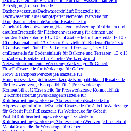
Dachwassereinläufe
Ersatzteile für Für Dachwassereinläufe
Für
Befestigung
Konventionelle
Dachentwässerung
Dachwassereinläufe
Ersatzteile für
Dachwassereinläufe
Dampfsperrenelemente
Ersatzteile für
Dampfsperrenelemente
Zubehör
Ersatzteile für
Zubehör
Bodenentwässerung
Flächenentwässerung für drinnen und
draußen
Ersatzteile für Flächenentwässerung für drinnen und
draußen
Bodenabläufe 10 x 10 cm
Ersatzteile für Bodenabläufe 10 x
10 cm
Bodenabläufe 13 x 13 cm
Ersatzteile für Bodenabläufe 13 x
13 cm
Bodeneinläufe für Balkone und Terrassen, 13 x 13
cm
Ersatzteile für Bodeneinläufe für Balkone und Terrassen, 13 x 13
cm
Zubehör
Ersatzteile für Zubehör
Werkzeuge und
Netzwerkkomponenten
Werkzeuge
Werkzeuge für Geberit
FlowFit
Ersatzteile für Werkzeuge für Geberit
FlowFit
Handpresswerkzeuge
Ersatzteile für
Handpresswerkzeuge
Presswerkzeuge Kompatibilität [1]
Ersatzteile
für Presswerkzeuge Kompatibilität [1]
Presswerkzeuge
Kompatibilität [2]
Ersatzteile für Presswerkzeuge Kompatibilität
[2]
Rohrbearbeitungswerkzeuge
Ersatzteile für
Rohrbearbeitungswerkzeuge
Abpressstopfen
Ersatzteile für
Abpressstopfen
Prüfmittel
Zubehör
Ersatzteile für Zubehör
Werkzeuge
für Geberit PushFit
Ersatzteile für Werkzeuge für Geberit
PushFit
Rohrbearbeitungswerkzeuge
Ersatzteile für
Rohrbearbeitungswerkzeuge
Abpressstopfen
Werkzeuge für Geberit
Mepla
Ersatzteile für Werkzeuge für Geberit