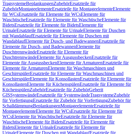
Tragsysteme
Beplankungen
Zubehör
Ersatzteile für
Zubehör
Montageelemente
Ersatzteile für Montageelemente
Elemente
für WCs
Ersatzteile für Elemente für WCs
Elemente für
Waschtische
Ersatzteile für Elemente für Waschtische
Elemente für
Bidets
Ersatzteile für Elemente für Bidets
Elemente für
Urinale
Ersatzteile für Elemente für Urinale
Elemente für Duschen
mit Wandablauf
Ersatzteile für Elemente für Duschen mit
Wandablauf
Elemente für Dusch- und Badewannen
Ersatzteile für
Elemente für Dusch- und Badewannen
Elemente für
Duschtrennwände
Ersatzteile für Elemente für
Duschtrennwände
Elemente für Ausgussbecken
Ersatzteile für
Elemente für Ausgussbecken
Elemente für Armaturen
Ersatzteile für
Elemente für Armaturen
Elemente für Waschmaschinen und
Geschirrspüler
Ersatzteile für Elemente für Waschmaschinen und
Geschirrspüler
Elemente für Konsollasten
Ersatzteile für Elemente für
Konsollasten
Elemente für Küchenspülen
Ersatzteile für Elemente für
Küchenspülen
Zubehör
Ersatzteile für Zubehör
Geberit
GIS
Systemwände
Ersatzteile für Systemwände
Tragsysteme
Zubehör
für Vorfertigung
Ersatzteile für Zubehör für Vorfertigung
Zubehör für
Schalldämmung
Beplankungen
Montageelemente
Ersatzteile für
Montageelemente
Elemente für WCs
Ersatzteile für Elemente für
WCs
Elemente für Waschtische
Ersatzteile für Elemente für
Waschtische
Elemente für Bidets
Ersatzteile für Elemente für
Bidets
Elemente für Urinale
Ersatzteile für Elemente für
Urinale
Elemente für Duschen mit Wandablauf
Ersatzteile für