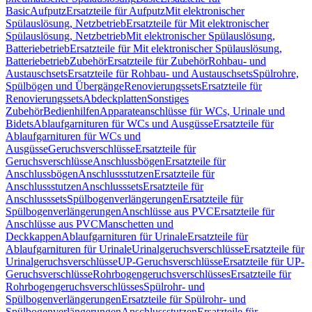
Basic
Aufputz
Ersatzteile für Aufputz
Mit elektronischer
Spülauslösung, Netzbetrieb
Ersatzteile für Mit elektronischer
Spülauslösung, Netzbetrieb
Mit elektronischer Spülauslösung,
Batteriebetrieb
Ersatzteile für Mit elektronischer Spülauslösung,
Batteriebetrieb
Zubehör
Ersatzteile für Zubehör
Rohbau- und
Austauschsets
Ersatzteile für Rohbau- und Austauschsets
Spülrohre,
Spülbögen und Übergänge
Renovierungssets
Ersatzteile für
Renovierungssets
Abdeckplatten
Sonstiges
Zubehör
Bedienhilfen
Apparateanschlüsse für WCs, Urinale und
Bidets
Ablaufgarnituren für WCs und Ausgüsse
Ersatzteile für
Ablaufgarnituren für WCs und
Ausgüsse
Geruchsverschlüsse
Ersatzteile für
Geruchsverschlüsse
Anschlussbögen
Ersatzteile für
Anschlussbögen
Anschlussstutzen
Ersatzteile für
Anschlussstutzen
Anschlusssets
Ersatzteile für
Anschlusssets
Spülbogenverlängerungen
Ersatzteile für
Spülbogenverlängerungen
Anschlüsse aus PVC
Ersatzteile für
Anschlüsse aus PVC
Manschetten und
Deckkappen
Ablaufgarnituren für Urinale
Ersatzteile für
Ablaufgarnituren für Urinale
Urinalgeruchsverschlüsse
Ersatzteile für
Urinalgeruchsverschlüsse
UP-Geruchsverschlüsse
Ersatzteile für UP-
Geruchsverschlüsse
Rohrbogengeruchsverschlüsses
Ersatzteile für
Rohrbogengeruchsverschlüsses
Spülrohr- und
Spülbogenverlängerungen
Ersatzteile für Spülrohr- und
Spülbogenverlängerungen
Anschlussstutzen
Ersatzteile für