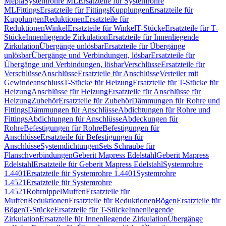
Mepla
Systemrohre ML
Ersatzteile für Systemrohre
ML
Fittings
Ersatzteile für Fittings
Kupplungen
Ersatzteile für
Kupplungen
Reduktionen
Ersatzteile für
Reduktionen
Winkel
Ersatzteile für Winkel
T-Stücke
Ersatzteile für T-
Stücke
Innenliegende Zirkulation
Ersatzteile für Innenliegende
Zirkulation
Übergänge unlösbar
Ersatzteile für Übergänge
unlösbar
Übergänge und Verbindungen, lösbar
Ersatzteile für
Übergänge und Verbindungen, lösbar
Verschlüsse
Ersatzteile für
Verschlüsse
Anschlüsse
Ersatzteile für Anschlüsse
Verteiler mit
Gewindeanschluss
T-Stücke für Heizung
Ersatzteile für T-Stücke für
Heizung
Anschlüsse für Heizung
Ersatzteile für Anschlüsse für
Heizung
Zubehör
Ersatzteile für Zubehör
Dämmungen für Rohre und
Fittings
Dämmungen für Anschlüsse
Abdichtungen für Rohre und
Fittings
Abdichtungen für Anschlüsse
Abdeckungen für
Rohre
Befestigungen für Rohre
Befestigungen für
Anschlüsse
Ersatzteile für Befestigungen für
Anschlüsse
Systemdichtungen
Sets Schraube für
Flanschverbindungen
Geberit Mapress Edelstahl
Geberit Mapress
Edelstahl
Ersatzteile für Geberit Mapress Edelstahl
Systemrohre
1.4401
Ersatzteile für Systemrohre 1.4401
Systemrohre
1.4521
Ersatzteile für Systemrohre
1.4521
Rohrnippel
Muffen
Ersatzteile für
Muffen
Reduktionen
Ersatzteile für Reduktionen
Bögen
Ersatzteile für
Bögen
T-Stücke
Ersatzteile für T-Stücke
Innenliegende
Zirkulation
Ersatzteile für Innenliegende Zirkulation
Übergänge