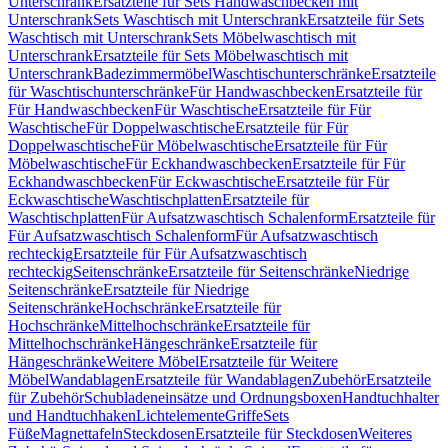
Unterschrank
Ersatzteile für Sets Handwaschbecken mit
Unterschrank
Sets Waschtisch mit Unterschrank
Ersatzteile für Sets
Waschtisch mit Unterschrank
Sets Möbelwaschtisch mit
Unterschrank
Ersatzteile für Sets Möbelwaschtisch mit
Unterschrank
Badezimmermöbel
Waschtischunterschränke
Ersatzteile
für Waschtischunterschränke
Für Handwaschbecken
Ersatzteile für
Für Handwaschbecken
Für Waschtische
Ersatzteile für Für
Waschtische
Für Doppelwaschtische
Ersatzteile für Für
Doppelwaschtische
Für Möbelwaschtische
Ersatzteile für Für
Möbelwaschtische
Für Eckhandwaschbecken
Ersatzteile für Für
Eckhandwaschbecken
Für Eckwaschtische
Ersatzteile für Für
Eckwaschtische
Waschtischplatten
Ersatzteile für
Waschtischplatten
Für Aufsatzwaschtisch Schalenform
Ersatzteile für
Für Aufsatzwaschtisch Schalenform
Für Aufsatzwaschtisch
rechteckig
Ersatzteile für Für Aufsatzwaschtisch
rechteckig
Seitenschränke
Ersatzteile für Seitenschränke
Niedrige
Seitenschränke
Ersatzteile für Niedrige
Seitenschränke
Hochschränke
Ersatzteile für
Hochschränke
Mittelhochschränke
Ersatzteile für
Mittelhochschränke
Hängeschränke
Ersatzteile für
Hängeschränke
Weitere Möbel
Ersatzteile für Weitere
Möbel
Wandablagen
Ersatzteile für Wandablagen
Zubehör
Ersatzteile
für Zubehör
Schubladeneinsätze und Ordnungsboxen
Handtuchhalter
und Handtuchhaken
Lichtelemente
Griffe
Sets
Füße
Magnettafeln
Steckdosen
Ersatzteile für Steckdosen
Weiteres