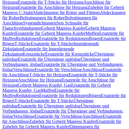
Heizung
Ersatzteile für T-Stücke für Heizung
Anschlüsse für
Heizung
Ersatzteile für Anschlüsse für Heizung
Zubehör für Geberit
Mapress C-Stahl
Abdichtungen für Rohre und Fittings
Abdeckungen
für Rohre
Befestigungen für Rohre
Befestigungen für
Anschlüsse
Systemdichtungen
Sets Schraube für
Flanschverbindungen
Geberit Mapress Kupfer
Geberit Mapress
Kupfer
Ersatzteile für Geberit Mapress Kupfer
Muffen
Ersatzteile für
Muffen
Reduktionen
Ersatzteile für Reduktionen
Bögen
Ersatzteile für
Bögen
T-Stücke
Ersatzteile für T-Stücke
Innenliegende
Zirkulation
Ersatzteile für Innenliegende
Zirkulation
Kreuzstücke
Ersatzteile für Kreuzstücke
Übergänge
unlösbar
Ersatzteile für Übergänge unlösbar
Übergänge und
Verbindungen, lösbar
Ersatzteile für Übergänge und Verbindungen,
lösbar
Verschlüsse
Ersatzteile für Verschlüsse
Anschlüsse
Ersatzteile
für Anschlüsse
T-Stücke für Heizung
Ersatzteile für T-Stücke für
Heizung
Anschlüsse für Heizung
Ersatzteile für Anschlüsse für
Heizung
Geberit Mapress Kupfer, Gas
Ersatzteile für Geberit
Mapress Kupfer, Gas
Muffen
Ersatzteile für
Muffen
Reduktionen
Ersatzteile für Reduktionen
Bögen
Ersatzteile für
Bögen
T-Stücke
Ersatzteile für T-Stücke
Übergänge
unlösbar
Ersatzteile für Übergänge unlösbar
Übergänge und
Verbindungen, lösbar
Ersatzteile für Übergänge und Verbindungen,
lösbar
Verschlüsse
Ersatzteile für Verschlüsse
Anschlüsse
Ersatzteile
für Anschlüsse
Zubehör für Geberit Mapress Kupfer
Ersatzteile für
Zubehör für Geberit Mapress Kupfer
Dämmungen für