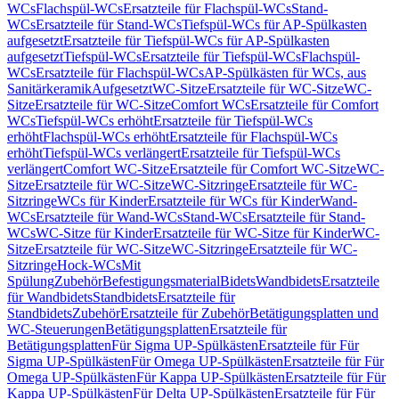
WCs
Flachspül-WCs
Ersatzteile für Flachspül-WCs
Stand-
WCs
Ersatzteile für Stand-WCs
Tiefspül-WCs für AP-Spülkasten
aufgesetzt
Ersatzteile für Tiefspül-WCs für AP-Spülkasten
aufgesetzt
Tiefspül-WCs
Ersatzteile für Tiefspül-WCs
Flachspül-
WCs
Ersatzteile für Flachspül-WCs
AP-Spülkästen für WCs, aus
Sanitärkeramik
Aufgesetzt
WC-Sitze
Ersatzteile für WC-Sitze
WC-
Sitze
Ersatzteile für WC-Sitze
Comfort WCs
Ersatzteile für Comfort
WCs
Tiefspül-WCs erhöht
Ersatzteile für Tiefspül-WCs
erhöht
Flachspül-WCs erhöht
Ersatzteile für Flachspül-WCs
erhöht
Tiefspül-WCs verlängert
Ersatzteile für Tiefspül-WCs
verlängert
Comfort WC-Sitze
Ersatzteile für Comfort WC-Sitze
WC-
Sitze
Ersatzteile für WC-Sitze
WC-Sitzringe
Ersatzteile für WC-
Sitzringe
WCs für Kinder
Ersatzteile für WCs für Kinder
Wand-
WCs
Ersatzteile für Wand-WCs
Stand-WCs
Ersatzteile für Stand-
WCs
WC-Sitze für Kinder
Ersatzteile für WC-Sitze für Kinder
WC-
Sitze
Ersatzteile für WC-Sitze
WC-Sitzringe
Ersatzteile für WC-
Sitzringe
Hock-WCs
Mit
Spülung
Zubehör
Befestigungsmaterial
Bidets
Wandbidets
Ersatzteile
für Wandbidets
Standbidets
Ersatzteile für
Standbidets
Zubehör
Ersatzteile für Zubehör
Betätigungsplatten und
WC-Steuerungen
Betätigungsplatten
Ersatzteile für
Betätigungsplatten
Für Sigma UP-Spülkästen
Ersatzteile für Für
Sigma UP-Spülkästen
Für Omega UP-Spülkästen
Ersatzteile für Für
Omega UP-Spülkästen
Für Kappa UP-Spülkästen
Ersatzteile für Für
Kappa UP-Spülkästen
Für Delta UP-Spülkästen
Ersatzteile für Für