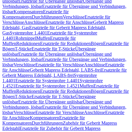
unlösbar
Ersatzteile für Übergänge unlösbar
Übergänge und
Verbindungen, lösbar
Ersatzteile für Übergänge und Verbindungen,
lösbar
Kompensatoren
Ersatzteile für
Kompensatoren
Durchführungen
Verschlüsse
Ersatzteile für
Verschlüsse
Anschlüsse
Ersatzteile für Anschlüsse
Geberit Mapress
Edelstahl, Gas
Ersatzteile für Geberit Mapress Edelstahl,
Gas
Systemrohre 1.4401
Ersatzteile für Systemrohre
1.4401
Rohrnippel
Muffen
Ersatzteile für
Muffen
Reduktionen
Ersatzteile für Reduktionen
Bögen
Ersatzteile für
Bögen
T-Stücke
Ersatzteile für T-Stücke
Übergänge
unlösbar
Ersatzteile für Übergänge unlösbar
Übergänge und
Verbindungen, lösbar
Ersatzteile für Übergänge und Verbindungen,
lösbar
Verschlüsse
Ersatzteile für Verschlüsse
Anschlüsse
Ersatzteile
für Anschlüsse
Geberit Mapress Edelstahl, LABS-frei
Ersatzteile für
Geberit Mapress Edelstahl, LABS-frei
Systemrohre
1.4401
Ersatzteile für Systemrohre 1.4401
Systemrohre
1.4521
Ersatzteile für Systemrohre 1.4521
Muffen
Ersatzteile für
Muffen
Reduktionen
Ersatzteile für Reduktionen
Bögen
Ersatzteile für
Bögen
T-Stücke
Ersatzteile für T-Stücke
Übergänge
unlösbar
Ersatzteile für Übergänge unlösbar
Übergänge und
Verbindungen, lösbar
Ersatzteile für Übergänge und Verbindungen,
lösbar
Verschlüsse
Ersatzteile für Verschlüsse
Anschlüsse
Ersatzteile
für Anschlüsse
Kompensatoren
Ersatzteile für
Kompensatoren
Durchführungen
Zubehör für Geberit Mapress
Edelstahl
Ersatzteile für Zubehör für Geberit Mapress