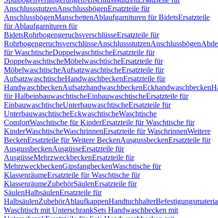
Anschlussstutzen
Anschlussbögen
Ersatzteile für
Anschlussbögen
Manschetten
Ablaufgarnituren für Bidets
Ersatzteile
für Ablaufgarnituren für
Bidets
Rohrbogengeruchsverschlüsse
Ersatzteile für
Rohrbogengeruchsverschlüsse
Anschlussstutzen
Anschlussbögen
Abde
für Waschtische
Doppelwaschtische
Ersatzteile für
Doppelwaschtische
Möbelwaschtische
Ersatzteile für
Möbelwaschtische
Aufsatzwaschtische
Ersatzteile für
Aufsatzwaschtische
Handwaschbecken
Ersatzteile für
Handwaschbecken
Aufsatzhandwaschbecken
Eckhandwaschbecken
H
für Halbeinbauwaschtische
Einbauwaschtische
Ersatzteile für
Einbauwaschtische
Unterbauwaschtische
Ersatzteile für
Unterbauwaschtische
Eckwaschtische
Waschtische
Comfort
Waschtische für Kinder
Ersatzteile für Waschtische für
Kinder
Waschtische
Waschrinnen
Ersatzteile für Waschrinnen
Weitere
Becken
Ersatzteile für Weitere Becken
Ausgussbecken
Ersatzteile für
Ausgussbecken
Ausgüsse
Ersatzteile für
Ausgüsse
Mehrzweckbecken
Ersatzteile für
Mehrzweckbecken
Gipsfangbecken
Waschtische für
Klassenräume
Ersatzteile für Waschtische für
Klassenräume
Zubehör
Säulen
Ersatzteile für
Säulen
Halbsäulen
Ersatzteile für
Halbsäulen
Zubehör
Ablaufkappen
Handtuchhalter
Befestigungsmateria
Waschtisch mit Unterschrank
Sets Handwaschbecken mit