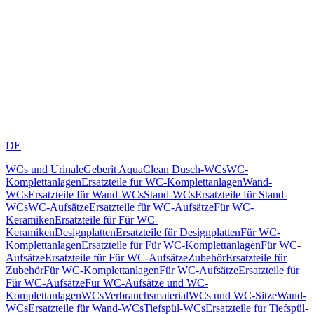
DE
WCs und Urinale
Geberit AquaClean Dusch-WCs
WC-
Komplettanlagen
Ersatzteile für WC-Komplettanlagen
Wand-
WCs
Ersatzteile für Wand-WCs
Stand-WCs
Ersatzteile für Stand-
WCs
WC-Aufsätze
Ersatzteile für WC-Aufsätze
Für WC-
Keramiken
Ersatzteile für Für WC-
Keramiken
Designplatten
Ersatzteile für Designplatten
Für WC-
Komplettanlagen
Ersatzteile für Für WC-Komplettanlagen
Für WC-
Aufsätze
Ersatzteile für Für WC-Aufsätze
Zubehör
Ersatzteile für
Zubehör
Für WC-Komplettanlagen
Für WC-Aufsätze
Ersatzteile für
Für WC-Aufsätze
Für WC-Aufsätze und WC-
Komplettanlagen
WCs
Verbrauchsmaterial
WCs und WC-Sitze
Wand-
WCs
Ersatzteile für Wand-WCs
Tiefspül-WCs
Ersatzteile für Tiefspül-