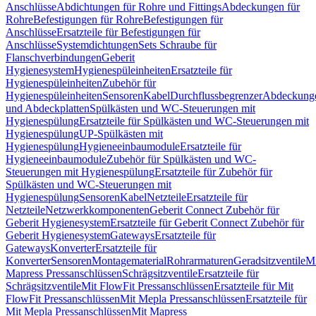
Anschlüsse
Abdichtungen für Rohre und Fittings
Abdeckungen für
Rohre
Befestigungen für Rohre
Befestigungen für
Anschlüsse
Ersatzteile für Befestigungen für
Anschlüsse
Systemdichtungen
Sets Schraube für
Flanschverbindungen
Geberit
Hygienesystem
Hygienespüleinheiten
Ersatzteile für
Hygienespüleinheiten
Zubehör für
Hygienespüleinheiten
Sensoren
Kabel
Durchflussbegrenzer
Abdeckung
und Abdeckplatten
Spülkästen und WC-Steuerungen mit
Hygienespülung
Ersatzteile für Spülkästen und WC-Steuerungen mit
Hygienespülung
UP-Spülkästen mit
Hygienespülung
Hygieneeinbaumodule
Ersatzteile für
Hygieneeinbaumodule
Zubehör für Spülkästen und WC-
Steuerungen mit Hygienespülung
Ersatzteile für Zubehör für
Spülkästen und WC-Steuerungen mit
Hygienespülung
Sensoren
Kabel
Netzteile
Ersatzteile für
Netzteile
Netzwerkkomponenten
Geberit Connect Zubehör für
Geberit Hygienesystem
Ersatzteile für Geberit Connect Zubehör für
Geberit Hygienesystem
Gateways
Ersatzteile für
Gateways
Konverter
Ersatzteile für
Konverter
Sensoren
Montagematerial
Rohrarmaturen
Geradsitzventile
Mi
Mapress Pressanschlüssen
Schrägsitzventile
Ersatzteile für
Schrägsitzventile
Mit FlowFit Pressanschlüssen
Ersatzteile für Mit
FlowFit Pressanschlüssen
Mit Mepla Pressanschlüssen
Ersatzteile für
Mit Mepla Pressanschlüssen
Mit Mapress