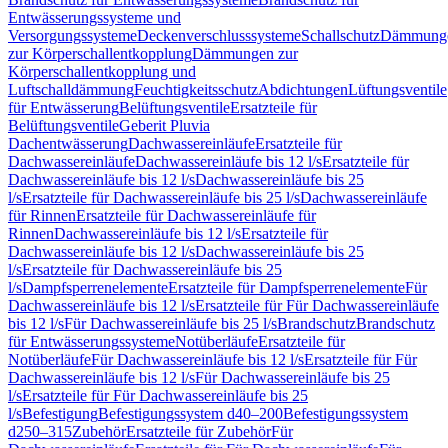
Entwässerungssysteme und
Versorgungssysteme
Deckenverschlusssysteme
Schallschutz
Dämmung
zur Körperschallentkopplung
Dämmungen zur
Körperschallentkopplung und
Luftschalldämmung
Feuchtigkeitsschutz
Abdichtungen
Lüftungsventile
für Entwässerung
Belüftungsventile
Ersatzteile für
Belüftungsventile
Geberit Pluvia
Dachentwässerung
Dachwassereinläufe
Ersatzteile für
Dachwassereinläufe
Dachwassereinläufe bis 12 l/s
Ersatzteile für
Dachwassereinläufe bis 12 l/s
Dachwassereinläufe bis 25
l/s
Ersatzteile für Dachwassereinläufe bis 25 l/s
Dachwassereinläufe
für Rinnen
Ersatzteile für Dachwassereinläufe für
Rinnen
Dachwassereinläufe bis 12 l/s
Ersatzteile für
Dachwassereinläufe bis 12 l/s
Dachwassereinläufe bis 25
l/s
Ersatzteile für Dachwassereinläufe bis 25
l/s
Dampfsperrenelemente
Ersatzteile für Dampfsperrenelemente
Für
Dachwassereinläufe bis 12 l/s
Ersatzteile für Für Dachwassereinläufe
bis 12 l/s
Für Dachwassereinläufe bis 25 l/s
Brandschutz
Brandschutz
für Entwässerungssysteme
Notüberläufe
Ersatzteile für
Notüberläufe
Für Dachwassereinläufe bis 12 l/s
Ersatzteile für Für
Dachwassereinläufe bis 12 l/s
Für Dachwassereinläufe bis 25
l/s
Ersatzteile für Für Dachwassereinläufe bis 25
l/s
Befestigung
Befestigungssystem d40–200
Befestigungssystem
d250–315
Zubehör
Ersatzteile für Zubehör
Für