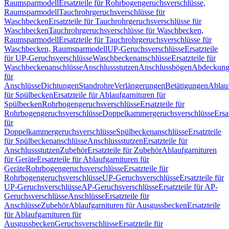
Raumsparmodell
Ersatzteile für Rohrbogengeruchsverschlüsse,
Raumsparmodell
Tauchrohrgeruchsverschlüsse für
Waschbecken
Ersatzteile für Tauchrohrgeruchsverschlüsse für
Waschbecken
Tauchrohrgeruchsverschlüsse für Waschbecken,
Raumsparmodell
Ersatzteile für Tauchrohrgeruchsverschlüsse für
Waschbecken, Raumsparmodell
UP-Geruchsverschlüsse
Ersatzteile
für UP-Geruchsverschlüsse
Waschbeckenanschlüsse
Ersatzteile für
Waschbeckenanschlüsse
Anschlussstutzen
Anschlussbögen
Abdeckung
für
Anschlüsse
Dichtungen
Standrohre
Verlängerungen
Betätigungen
Ablauf
für Spülbecken
Ersatzteile für Ablaufgarnituren für
Spülbecken
Rohrbogengeruchsverschlüsse
Ersatzteile für
Rohrbogengeruchsverschlüsse
Doppelkammergeruchsverschlüsse
Ersa
für
Doppelkammergeruchsverschlüsse
Spülbeckenanschlüsse
Ersatzteile
für Spülbeckenanschlüsse
Anschlussstutzen
Ersatzteile für
Anschlussstutzen
Zubehör
Ersatzteile für Zubehör
Ablaufgarnituren
für Geräte
Ersatzteile für Ablaufgarnituren für
Geräte
Rohrbogengeruchsverschlüsse
Ersatzteile für
Rohrbogengeruchsverschlüsse
UP-Geruchsverschlüsse
Ersatzteile für
UP-Geruchsverschlüsse
AP-Geruchsverschlüsse
Ersatzteile für AP-
Geruchsverschlüsse
Anschlüsse
Ersatzteile für
Anschlüsse
Zubehör
Ablaufgarnituren für Ausgussbecken
Ersatzteile
für Ablaufgarnituren für
Ausgussbecken
Geruchsverschlüsse
Ersatzteile für