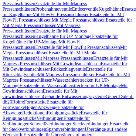
Pressanschlüssen
Ersatzteile für Mit Mapress
Pressanschlüssen
Probenahmeventile
Entleerventile
Kugelhähne
Ersatzt
für Kugelhähne
Mit FlowFit Pressanschlüssen
Ersatzteile für Mit
FlowFit Pressanschlüssen
Mit Mepla Pressanschlüssen
Ersatzteile für
Mit Mepla Pressanschlüssen
Mit Mapress
Pressanschlüssen
Ersatzteile für Mit Mapress
Pressanschlüssen
Kugelhähne für UP-Montage
Ersatzteile für
Kugelhähne für UP-Montage
Mit FlowFit
Pressanschlüssen
Ersatzteile für Mit FlowFit Pressanschlüssen
Mit
Mepla Pressanschlüssen
Ersatzteile für Mit Mepla
Pressanschlüssen
Mit Mapress Pressanschlüssen
Ersatzteile für Mit
Mapress Pressanschlüssen
Mit Gewindeanschlüssen
Ersatzteile für
Mit Gewindeanschlüssen
Rückschlagventile
Ersatzteile für
Rückschlagventile
Mit Mapress Pressanschlüssen
Ersatzteile für Mit
Mapress Pressanschlüssen
Wasserzählerstrecken für UP-
Montage
Ersatzteile für Wasserzählerstrecken für UP-Montage
Mit
Gewindeanschlüssen
Ersatzteile für Mit
Gewindeanschlüssen
Gebäude-Entwässerungssysteme
Geberit Silent-
db20
Rohre
Formstücke
Ersatzteile für
Formstücke
Bögen
Abzweige
Ersatzteile für
Abzweige
Reduktionen
Reinigungsstücke
Ersatzteile für
Reinigungsstücke
Verbindungen
Ersatzteile für
Verbindungen
Schweißverbindungen
Steckverbindungen
Ersatzteile
für Steckverbindungen
Spannverbindungen
Übergänge auf andere
Werkstoffe
Ersatzteile für Übergänge auf andere