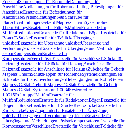
Edelstahl
Schutzkappen für Rohrende
Dämmungen für
Anschlüsse
Abdichtungen für Rohre und Fittings
Befestigungen für
Anschlüsse
Ersatzteile für Befestigungen für
Anschlüsse
Systemdichtungen
Sets Schraube für
Flanschverbindungen
Geberit Mapress Therm
Systemrohre
Therm
Fittings
Ersatzteile für Fittings
Muffen
Ersatzteile für
Muffen
Reduktionen
Ersatzteile für Reduktionen
Bögen
Ersatzteile für
Bögen
T-Stücke
Ersatzteile für T-Stücke
Übergänge
unlösbar
Ersatzteile für Übergänge unlösbar
Übergänge und
Verbindungen, lösbar
Ersatzteile für Übergänge und Verbindungen,
lösbar
Kompensatoren
Ersatzteile für
Kompensatoren
Verschlüsse
Ersatzteile für Verschlüsse
T-Stücke für
Heizung
Ersatzteile für T-Stücke für Heizung
Anschlüsse für
Heizung
Ersatzteile für Anschlüsse für Heizung
Zubehör für Geberit
Mapress Therm
Schutzkappen für Rohrende
Systemdichtungen
Sets
Schraube für Flanschverbindungen
Befestigungen für Rohre
Geberit
Mapress C-Stahl
Geberit Mapress C-Stahl
Ersatzteile für Geberit
Mapress C-Stahl
Systemrohre 1.0034
Systemrohre
1.0215
Rohrnippel
Muffen
Ersatzteile für
Muffen
Reduktionen
Ersatzteile für Reduktionen
Bögen
Ersatzteile für
Bögen
T-Stücke
Ersatzteile für T-Stücke
Kreuzstücke
Ersatzteile für
Kreuzstücke
Übergänge unlösbar
Ersatzteile für Übergänge
unlösbar
Übergänge und Verbindungen, lösbar
Ersatzteile für
Übergänge und Verbindungen, lösbar
Kompensatoren
Ersatzteile für
Kompensatoren
Verschlüsse
Ersatzteile für Verschlüsse
T-Stücke für