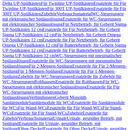
Delta UP-Spülkästen
Für Twinline UP-Spülkästen
Ersatzteile für Für
Twinline UP-Spülkästen
Für 300T UP-Spülkästen
Ersatzteile für Für
300T UP-Spülkästen
Zubehör
Verbrauchsmaterial
WC-Steuerungen
mit elektronischer Spülauslösung
Ersatzteile für WC-Steuerungen
mit elektronischer Spülauslösung
Für Netzbetrieb, für Geberit Sigma
UP-Spülkästen 12 cm
Ersatzteile für Für Netzbetrieb, für Geberit
Sigma UP-Spülkästen 12 cm
Für Netzbetrieb, für Geberit Omega
UP-Spülkästen 12 cm
Ersatzteile für Für Netzbetrieb, für Geberit
Omega UP-Spülkästen 12 cm
Für Batteriebetrieb, für Geberit Sigma
UP-Spülkästen 12 cm
Ersatzteile für Für Batteriebetrieb, für Geberit
Sigma UP-Spülkästen 12 cm
WC-Steuerungen mit pneumatischer
Spülauslösung
Ersatzteile für WC-Steuerungen mit pneumatischer
Spülauslösung
Für 2-Mengen-Spülung
Ersatzteile für Für 2-Mengen-
Spülung
Für 1-Mengen-Spülung
Ersatzteile für Für 1-Mengen-
Spülung
Zubehör für WC-Steuerungen
Ersatzteile für Zubehör für
WC-Steuerungen
Rohbausets
Ersatzteile für Rohbausets
Für WC-
Steuerungen mit elektronischer Spülauslösung
Ersatzteile für Für
WC-Steuerungen mit elektronischer
Spülauslösung
Verbindungen
Geberit Monolith
Sanitärmodule
Sanitärmodule für WCs
Ersatzteile für Sanitärmodule
für WCs
Für Wand-WCs
Ersatzteile für Für Wand-WCs
Für Stand-
WCs
Ersatzteile für Für Stand-WCs
Zubehör
Ersatzteile für
Zubehör
Verbrauchsmaterial
Urinale
Urinale, gespülter Betrieb, mit
Spülrand
Ersatzteile für Urinale, gespülter Betrieb, mit
Spülrand
Ohne Deckel
Ersatzteile für Ohne Deckel
Urinale, gespülter