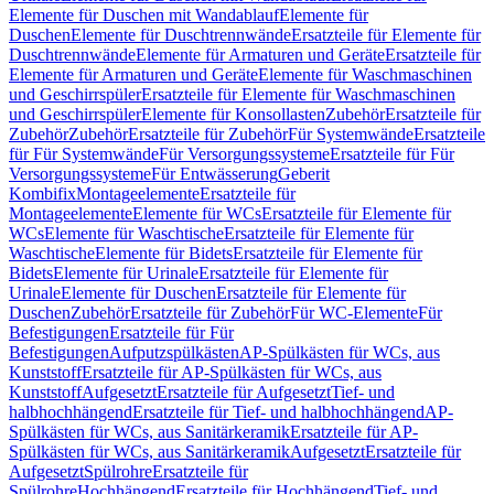
Elemente für Duschen mit Wandablauf
Elemente für
Duschen
Elemente für Duschtrennwände
Ersatzteile für Elemente für
Duschtrennwände
Elemente für Armaturen und Geräte
Ersatzteile für
Elemente für Armaturen und Geräte
Elemente für Waschmaschinen
und Geschirrspüler
Ersatzteile für Elemente für Waschmaschinen
und Geschirrspüler
Elemente für Konsollasten
Zubehör
Ersatzteile für
Zubehör
Zubehör
Ersatzteile für Zubehör
Für Systemwände
Ersatzteile
für Für Systemwände
Für Versorgungssysteme
Ersatzteile für Für
Versorgungssysteme
Für Entwässerung
Geberit
Kombifix
Montageelemente
Ersatzteile für
Montageelemente
Elemente für WCs
Ersatzteile für Elemente für
WCs
Elemente für Waschtische
Ersatzteile für Elemente für
Waschtische
Elemente für Bidets
Ersatzteile für Elemente für
Bidets
Elemente für Urinale
Ersatzteile für Elemente für
Urinale
Elemente für Duschen
Ersatzteile für Elemente für
Duschen
Zubehör
Ersatzteile für Zubehör
Für WC-Elemente
Für
Befestigungen
Ersatzteile für Für
Befestigungen
Aufputzspülkästen
AP-Spülkästen für WCs, aus
Kunststoff
Ersatzteile für AP-Spülkästen für WCs, aus
Kunststoff
Aufgesetzt
Ersatzteile für Aufgesetzt
Tief- und
halbhochhängend
Ersatzteile für Tief- und halbhochhängend
AP-
Spülkästen für WCs, aus Sanitärkeramik
Ersatzteile für AP-
Spülkästen für WCs, aus Sanitärkeramik
Aufgesetzt
Ersatzteile für
Aufgesetzt
Spülrohre
Ersatzteile für
Spülrohre
Hochhängend
Ersatzteile für Hochhängend
Tief- und