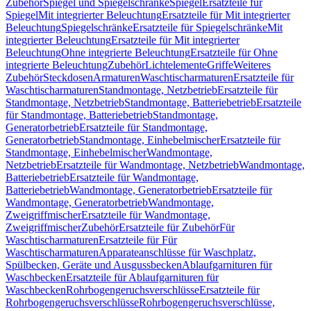
Zubehör
Spiegel und Spiegelschränke
Spiegel
Ersatzteile für
Spiegel
Mit integrierter Beleuchtung
Ersatzteile für Mit integrierter
Beleuchtung
Spiegelschränke
Ersatzteile für Spiegelschränke
Mit
integrierter Beleuchtung
Ersatzteile für Mit integrierter
Beleuchtung
Ohne integrierte Beleuchtung
Ersatzteile für Ohne
integrierte Beleuchtung
Zubehör
Lichtelemente
Griffe
Weiteres
Zubehör
Steckdosen
Armaturen
Waschtischarmaturen
Ersatzteile für
Waschtischarmaturen
Standmontage, Netzbetrieb
Ersatzteile für
Standmontage, Netzbetrieb
Standmontage, Batteriebetrieb
Ersatzteile
für Standmontage, Batteriebetrieb
Standmontage,
Generatorbetrieb
Ersatzteile für Standmontage,
Generatorbetrieb
Standmontage, Einhebelmischer
Ersatzteile für
Standmontage, Einhebelmischer
Wandmontage,
Netzbetrieb
Ersatzteile für Wandmontage, Netzbetrieb
Wandmontage,
Batteriebetrieb
Ersatzteile für Wandmontage,
Batteriebetrieb
Wandmontage, Generatorbetrieb
Ersatzteile für
Wandmontage, Generatorbetrieb
Wandmontage,
Zweigriffmischer
Ersatzteile für Wandmontage,
Zweigriffmischer
Zubehör
Ersatzteile für Zubehör
Für
Waschtischarmaturen
Ersatzteile für Für
Waschtischarmaturen
Apparateanschlüsse für Waschplatz,
Spülbecken, Geräte und Ausgussbecken
Ablaufgarnituren für
Waschbecken
Ersatzteile für Ablaufgarnituren für
Waschbecken
Rohrbogengeruchsverschlüsse
Ersatzteile für
Rohrbogengeruchsverschlüsse
Rohrbogengeruchsverschlüsse,