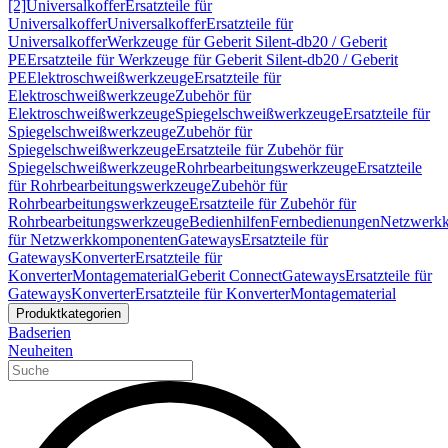
[2]
Universalkoffer
Ersatzteile für
Universalkoffer
Universalkoffer
Ersatzteile für
Universalkoffer
Werkzeuge für Geberit Silent-db20 / Geberit
PE
Ersatzteile für Werkzeuge für Geberit Silent-db20 / Geberit
PE
Elektroschweißwerkzeuge
Ersatzteile für
Elektroschweißwerkzeuge
Zubehör für
Elektroschweißwerkzeuge
Spiegelschweißwerkzeuge
Ersatzteile für
Spiegelschweißwerkzeuge
Zubehör für
Spiegelschweißwerkzeuge
Ersatzteile für Zubehör für
Spiegelschweißwerkzeuge
Rohrbearbeitungswerkzeuge
Ersatzteile
für Rohrbearbeitungswerkzeuge
Zubehör für
Rohrbearbeitungswerkzeuge
Ersatzteile für Zubehör für
Rohrbearbeitungswerkzeuge
Bedienhilfen
Fernbedienungen
Netzwerk
für Netzwerkkomponenten
Gateways
Ersatzteile für
Gateways
Konverter
Ersatzteile für
Konverter
Montagematerial
Geberit Connect
Gateways
Ersatzteile für
Gateways
Konverter
Ersatzteile für Konverter
Montagematerial
Produktkategorien
Badserien
Neuheiten