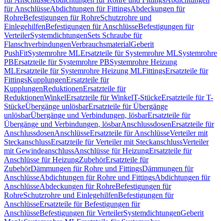
für Anschlüsse
Abdichtungen für Fittings
Abdeckungen für
Rohre
Befestigungen für Rohre
Schutzrohre und
Einlegehilfen
Befestigungen für Anschlüsse
Befestigungen für
Verteiler
Systemdichtungen
Sets Schraube für
Flanschverbindungen
Verbrauchsmaterial
Geberit
PushFit
Systemrohre ML
Ersatzteile für Systemrohre ML
Systemrohre
PB
Ersatzteile für Systemrohre PB
Systemrohre Heizung
ML
Ersatzteile für Systemrohre Heizung ML
Fittings
Ersatzteile für
Fittings
Kupplungen
Ersatzteile für
Kupplungen
Reduktionen
Ersatzteile für
Reduktionen
Winkel
Ersatzteile für Winkel
T-Stücke
Ersatzteile für T-
Stücke
Übergänge unlösbar
Ersatzteile für Übergänge
unlösbar
Übergänge und Verbindungen, lösbar
Ersatzteile für
Übergänge und Verbindungen, lösbar
Anschlussdosen
Ersatzteile für
Anschlussdosen
Anschlüsse
Ersatzteile für Anschlüsse
Verteiler mit
Steckanschluss
Ersatzteile für Verteiler mit Steckanschluss
Verteiler
mit Gewindeanschluss
Anschlüsse für Heizung
Ersatzteile für
Anschlüsse für Heizung
Zubehör
Ersatzteile für
Zubehör
Dämmungen für Rohre und Fittings
Dämmungen für
Anschlüsse
Abdichtungen für Rohre und Fittings
Abdichtungen für
Anschlüsse
Abdeckungen für Rohre
Befestigungen für
Rohre
Schutzrohre und Einlegehilfen
Befestigungen für
Anschlüsse
Ersatzteile für Befestigungen für
Anschlüsse
Befestigungen für Verteiler
Systemdichtungen
Geberit