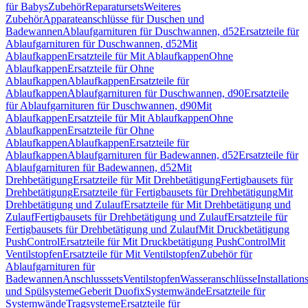
für Babys
Zubehör
Reparatursets
Weiteres
Zubehör
Apparateanschlüsse für Duschen und
Badewannen
Ablaufgarnituren für Duschwannen, d52
Ersatzteile für
Ablaufgarnituren für Duschwannen, d52
Mit
Ablaufkappen
Ersatzteile für Mit Ablaufkappen
Ohne
Ablaufkappen
Ersatzteile für Ohne
Ablaufkappen
Ablaufkappen
Ersatzteile für
Ablaufkappen
Ablaufgarnituren für Duschwannen, d90
Ersatzteile
für Ablaufgarnituren für Duschwannen, d90
Mit
Ablaufkappen
Ersatzteile für Mit Ablaufkappen
Ohne
Ablaufkappen
Ersatzteile für Ohne
Ablaufkappen
Ablaufkappen
Ersatzteile für
Ablaufkappen
Ablaufgarnituren für Badewannen, d52
Ersatzteile für
Ablaufgarnituren für Badewannen, d52
Mit
Drehbetätigung
Ersatzteile für Mit Drehbetätigung
Fertigbausets für
Drehbetätigung
Ersatzteile für Fertigbausets für Drehbetätigung
Mit
Drehbetätigung und Zulauf
Ersatzteile für Mit Drehbetätigung und
Zulauf
Fertigbausets für Drehbetätigung und Zulauf
Ersatzteile für
Fertigbausets für Drehbetätigung und Zulauf
Mit Druckbetätigung
PushControl
Ersatzteile für Mit Druckbetätigung PushControl
Mit
Ventilstopfen
Ersatzteile für Mit Ventilstopfen
Zubehör für
Ablaufgarnituren für
Badewannen
Anschlusssets
Ventilstopfen
Wasseranschlüsse
Installation
und Spülsysteme
Geberit Duofix
Systemwände
Ersatzteile für
Systemwände
Tragsysteme
Ersatzteile für