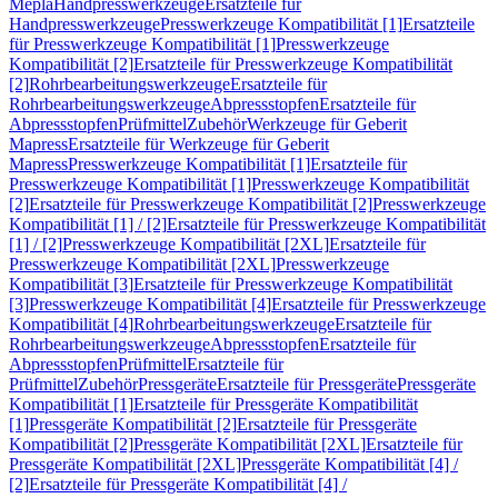
Mepla
Handpresswerkzeuge
Ersatzteile für
Handpresswerkzeuge
Presswerkzeuge Kompatibilität [1]
Ersatzteile
für Presswerkzeuge Kompatibilität [1]
Presswerkzeuge
Kompatibilität [2]
Ersatzteile für Presswerkzeuge Kompatibilität
[2]
Rohrbearbeitungswerkzeuge
Ersatzteile für
Rohrbearbeitungswerkzeuge
Abpressstopfen
Ersatzteile für
Abpressstopfen
Prüfmittel
Zubehör
Werkzeuge für Geberit
Mapress
Ersatzteile für Werkzeuge für Geberit
Mapress
Presswerkzeuge Kompatibilität [1]
Ersatzteile für
Presswerkzeuge Kompatibilität [1]
Presswerkzeuge Kompatibilität
[2]
Ersatzteile für Presswerkzeuge Kompatibilität [2]
Presswerkzeuge
Kompatibilität [1] / [2]
Ersatzteile für Presswerkzeuge Kompatibilität
[1] / [2]
Presswerkzeuge Kompatibilität [2XL]
Ersatzteile für
Presswerkzeuge Kompatibilität [2XL]
Presswerkzeuge
Kompatibilität [3]
Ersatzteile für Presswerkzeuge Kompatibilität
[3]
Presswerkzeuge Kompatibilität [4]
Ersatzteile für Presswerkzeuge
Kompatibilität [4]
Rohrbearbeitungswerkzeuge
Ersatzteile für
Rohrbearbeitungswerkzeuge
Abpressstopfen
Ersatzteile für
Abpressstopfen
Prüfmittel
Ersatzteile für
Prüfmittel
Zubehör
Pressgeräte
Ersatzteile für Pressgeräte
Pressgeräte
Kompatibilität [1]
Ersatzteile für Pressgeräte Kompatibilität
[1]
Pressgeräte Kompatibilität [2]
Ersatzteile für Pressgeräte
Kompatibilität [2]
Pressgeräte Kompatibilität [2XL]
Ersatzteile für
Pressgeräte Kompatibilität [2XL]
Pressgeräte Kompatibilität [4] /
[2]
Ersatzteile für Pressgeräte Kompatibilität [4] /