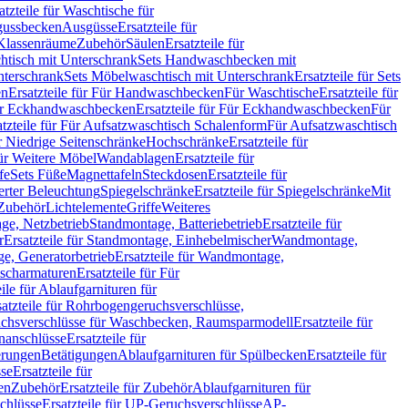
atzteile für Waschtische für
sgussbecken
Ausgüsse
Ersatzteile für
r Klassenräume
Zubehör
Säulen
Ersatzteile für
htisch mit Unterschrank
Sets Handwaschbecken mit
Unterschrank
Sets Möbelwaschtisch mit Unterschrank
Ersatzteile für Sets
en
Ersatzteile für Für Handwaschbecken
Für Waschtische
Ersatzteile für
r Eckhandwaschbecken
Ersatzteile für Für Eckhandwaschbecken
Für
atzteile für Für Aufsatzwaschtisch Schalenform
Für Aufsatzwaschtisch
ür Niedrige Seitenschränke
Hochschränke
Ersatzteile für
für Weitere Möbel
Wandablagen
Ersatzteile für
fe
Sets Füße
Magnettafeln
Steckdosen
Ersatzteile für
ierter Beleuchtung
Spiegelschränke
Ersatzteile für Spiegelschränke
Mit
Zubehör
Lichtelemente
Griffe
Weiteres
age, Netzbetrieb
Standmontage, Batteriebetrieb
Ersatzteile für
r
Ersatzteile für Standmontage, Einhebelmischer
Wandmontage,
, Generatorbetrieb
Ersatzteile für Wandmontage,
ischarmaturen
Ersatzteile für Für
eile für Ablaufgarnituren für
satzteile für Rohrbogengeruchsverschlüsse,
chsverschlüsse für Waschbecken, Raumsparmodell
Ersatzteile für
anschlüsse
Ersatzteile für
erungen
Betätigungen
Ablaufgarnituren für Spülbecken
Ersatzteile für
se
Ersatzteile für
en
Zubehör
Ersatzteile für Zubehör
Ablaufgarnituren für
chlüsse
Ersatzteile für UP-Geruchsverschlüsse
AP-