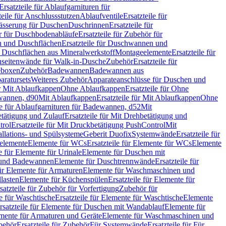
Ersatzteile für Ablaufgarnituren für
teile für Anschlussstutzen
Ablaufventile
Ersatzteile für
wässerung für Duschen
Duschrinnen
Ersatzteile für
 für Duschbodenabläufe
Ersatzteile für Zubehör für
 und Duschflächen
Ersatzteile für Duschwannen und
ür Duschflächen aus Mineralwerkstoff
Montageelemente
Ersatzteile für
chseitenwände für Walk-in-Dusche
Zubehör
Ersatzteile für
geboxen
Zubehör
Badewannen
Badewannen aus
aratursets
Weiteres Zubehör
Apparateanschlüsse für Duschen und
ür Mit Ablaufkappen
Ohne Ablaufkappen
Ersatzteile für Ohne
hwannen, d90
Mit Ablaufkappen
Ersatzteile für Mit Ablaufkappen
Ohne
le für Ablaufgarnituren für Badewannen, d52
Mit
tätigung und Zulauf
Ersatzteile für Mit Drehbetätigung und
trol
Ersatzteile für Mit Druckbetätigung PushControl
Mit
allations- und Spülsysteme
Geberit Duofix
Systemwände
Ersatzteile für
eelemente
Elemente für WCs
Ersatzteile für Elemente für WCs
Elemente
le für Elemente für Urinale
Elemente für Duschen mit
- und Badewannen
Elemente für Duschtrennwände
Ersatzteile für
für Elemente für Armaturen
Elemente für Waschmaschinen und
llasten
Elemente für Küchenspülen
Ersatzteile für Elemente für
satzteile für Zubehör für Vorfertigung
Zubehör für
e für Waschtische
Ersatzteile für Elemente für Waschtische
Elemente
rsatzteile für Elemente für Duschen mit Wandablauf
Elemente für
lemente für Armaturen und Geräte
Elemente für Waschmaschinen und
behör
Ersatzteile für Zubehör
Für Systemwände
Ersatzteile für Für