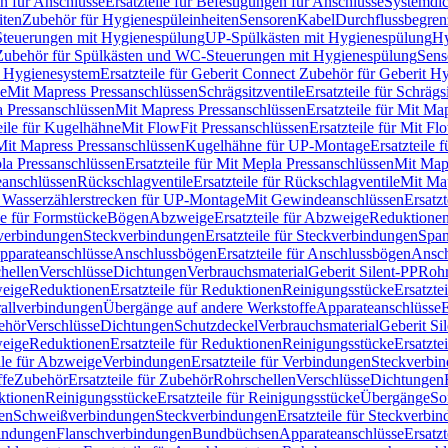
n für Anschlüsse
Ersatzteile für Befestigungen für Anschlüsse
Systemdi
iten
Zubehör für Hygienespüleinheiten
Sensoren
Kabel
Durchflussbegren
-Steuerungen mit Hygienespülung
UP-Spülkästen mit Hygienespülung
Hy
r Zubehör für Spülkästen und WC-Steuerungen mit Hygienespülung
Sens
t Hygienesystem
Ersatzteile für Geberit Connect Zubehör für Geberit 
le
Mit Mapress Pressanschlüssen
Schrägsitzventile
Ersatzteile für Schrägs
a Pressanschlüssen
Mit Mapress Pressanschlüssen
Ersatzteile für Mit Ma
eile für Kugelhähne
Mit FlowFit Pressanschlüssen
Ersatzteile für Mit F
 Mit Mapress Pressanschlüssen
Kugelhähne für UP-Montage
Ersatzteile
la Pressanschlüssen
Ersatzteile für Mit Mepla Pressanschlüssen
Mit Map
eanschlüssen
Rückschlagventile
Ersatzteile für Rückschlagventile
Mit Map
ür Wasserzählerstrecken für UP-Montage
Mit Gewindeanschlüssen
Ersatz
le für Formstücke
Bögen
Abzweige
Ersatzteile für Abzweige
Reduktione
verbindungen
Steckverbindungen
Ersatzteile für Steckverbindungen
Span
Apparateanschlüsse
Anschlussbögen
Ersatzteile für Anschlussbögen
Ansch
hellen
Verschlüsse
Dichtungen
Verbrauchsmaterial
Geberit Silent-PP
Roh
weige
Reduktionen
Ersatzteile für Reduktionen
Reinigungsstücke
Ersatzte
allverbindungen
Übergänge auf andere Werkstoffe
Apparateanschlüsse
E
ehör
Verschlüsse
Dichtungen
Schutzdeckel
Verbrauchsmaterial
Geberit Si
weige
Reduktionen
Ersatzteile für Reduktionen
Reinigungsstücke
Ersatzte
ile für Abzweige
Verbindungen
Ersatzteile für Verbindungen
Steckverbi
ffe
Zubehör
Ersatzteile für Zubehör
Rohrschellen
Verschlüsse
Dichtungen
ktionen
Reinigungsstücke
Ersatzteile für Reinigungsstücke
Übergänge
So
gen
Schweißverbindungen
Steckverbindungen
Ersatzteile für Steckverbi
bindungen
Flanschverbindungen
Bundbüchsen
Apparateanschlüsse
Ersatz