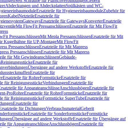
chtungen
Sets Schraube für Flanschverbindungen
Geberit
zer
Abdeckungen und Abdeckplatten
Spülkästen und WC-
gieneeinbaumodule
Ersatzteile für Hygieneeinbaumodule
Zubehör für
oren
Kabel
Netzteile
Ersatzteile für
Hygienesystem
Gateways
Ersatzteile für Gateways
Konverter
Ersatzteile
itzventile
Mit FlowFit Pressanschlüssen
Ersatzteile für Mit FlowFit
press
lowFit Pressanschlüssen
Mit Mepla Pressanschlüssen
Ersatzteile für Mit
 für Kugelhähne für UP-Montage
Mit FlowFit
ress Pressanschlüssen
Ersatzteile für Mit Mapress
ress Pressanschlüssen
Ersatzteile für Mit Mapress
teile für Mit Gewindeanschlüssen
Gebäude-
n
Reinigungsstücke
Ersatzteile für
nverbindungen
Übergänge auf andere Werkstoffe
Ersatzteile für
lusssteckmuffen
Ersatzteile für
re
Ersatzteile für Rohre
Formstücke
Ersatzteile für
ile für Reinigungsstücke
Verbindungen
Ersatzteile für
rsatzteile für Apparateanschlüsse
Anschlussbögen
Ersatzteile für
lent-Pro
Rohre
Ersatzteile für Rohre
Formstücke
Ersatzteile für
ile für Reinigungsstücke
Formstücke SuperTube
Ersatzteile für
ndungen
Ersatzteile für
Ersatzteile für Dichtungen
Verbrauchsmaterial
Geberit
nderformstücke
Ersatzteile für Sonderformstücke
Formstücke
ndungen
Übergänge auf andere Werkstoffe
Ersatzteile für Übergänge auf
teile für Apparateanschlüsse
Anschlussbögen
Ersatzteile für