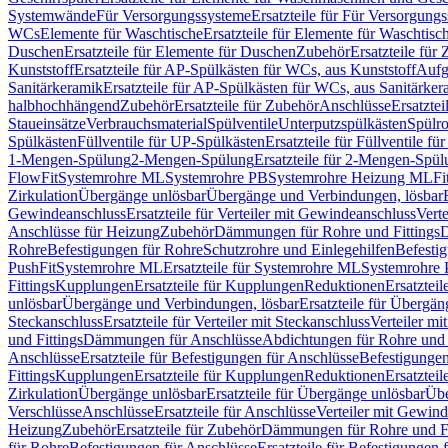
Systemwände
Für Versorgungssysteme
Ersatzteile für Für Versorgung
WCs
Elemente für Waschtische
Ersatzteile für Elemente für Waschtisc
Duschen
Ersatzteile für Elemente für Duschen
Zubehör
Ersatzteile für
Kunststoff
Ersatzteile für AP-Spülkästen für WCs, aus Kunststoff
Aufg
Sanitärkeramik
Ersatzteile für AP-Spülkästen für WCs, aus Sanitärker
halbhochhängend
Zubehör
Ersatzteile für Zubehör
Anschlüsse
Ersatztei
Staueinsätze
Verbrauchsmaterial
Spülventile
Unterputzspülkästen
Spülr
Spülkästen
Füllventile für UP-Spülkästen
Ersatzteile für Füllventile f
1-Mengen-Spülung
2-Mengen-Spülung
Ersatzteile für 2-Mengen-Spül
FlowFit
Systemrohre ML
Systemrohre PB
Systemrohre Heizung ML
Fi
Zirkulation
Übergänge unlösbar
Übergänge und Verbindungen, lösbar
Gewindeanschluss
Ersatzteile für Verteiler mit Gewindeanschluss
Verte
Anschlüsse für Heizung
Zubehör
Dämmungen für Rohre und Fittings
D
Rohre
Befestigungen für Rohre
Schutzrohre und Einlegehilfen
Befesti
PushFit
Systemrohre ML
Ersatzteile für Systemrohre ML
Systemrohre
Fittings
Kupplungen
Ersatzteile für Kupplungen
Reduktionen
Ersatztei
unlösbar
Übergänge und Verbindungen, lösbar
Ersatzteile für Übergä
Steckanschluss
Ersatzteile für Verteiler mit Steckanschluss
Verteiler m
und Fittings
Dämmungen für Anschlüsse
Abdichtungen für Rohre und 
Anschlüsse
Ersatzteile für Befestigungen für Anschlüsse
Befestigungen 
Fittings
Kupplungen
Ersatzteile für Kupplungen
Reduktionen
Ersatztei
Zirkulation
Übergänge unlösbar
Ersatzteile für Übergänge unlösbar
Übe
Verschlüsse
Anschlüsse
Ersatzteile für Anschlüsse
Verteiler mit Gewin
Heizung
Zubehör
Ersatzteile für Zubehör
Dämmungen für Rohre und Fi
für Rohre
Befestigungen für Anschlüsse
Ersatzteile für Befestigungen 