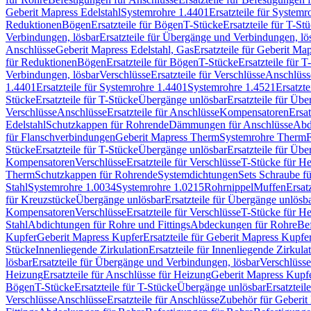
Geberit Mapress Edelstahl
Systemrohre 1.4401
Ersatzteile für System
Reduktionen
Bögen
Ersatzteile für Bögen
T-Stücke
Ersatzteile für T-St
Verbindungen, lösbar
Ersatzteile für Übergänge und Verbindungen, lö
Anschlüsse
Geberit Mapress Edelstahl, Gas
Ersatzteile für Geberit Ma
für Reduktionen
Bögen
Ersatzteile für Bögen
T-Stücke
Ersatzteile für T
Verbindungen, lösbar
Verschlüsse
Ersatzteile für Verschlüsse
Anschlüss
1.4401
Ersatzteile für Systemrohre 1.4401
Systemrohre 1.4521
Ersatzt
Stücke
Ersatzteile für T-Stücke
Übergänge unlösbar
Ersatzteile für Üb
Verschlüsse
Anschlüsse
Ersatzteile für Anschlüsse
Kompensatoren
Ersa
Edelstahl
Schutzkappen für Rohrende
Dämmungen für Anschlüsse
Abd
für Flanschverbindungen
Geberit Mapress Therm
Systemrohre Therm
F
Stücke
Ersatzteile für T-Stücke
Übergänge unlösbar
Ersatzteile für Üb
Kompensatoren
Verschlüsse
Ersatzteile für Verschlüsse
T-Stücke für H
Therm
Schutzkappen für Rohrende
Systemdichtungen
Sets Schraube f
Stahl
Systemrohre 1.0034
Systemrohre 1.0215
Rohrnippel
Muffen
Ersat
für Kreuzstücke
Übergänge unlösbar
Ersatzteile für Übergänge unlösb
Kompensatoren
Verschlüsse
Ersatzteile für Verschlüsse
T-Stücke für H
Stahl
Abdichtungen für Rohre und Fittings
Abdeckungen für Rohre
Be
Kupfer
Geberit Mapress Kupfer
Ersatzteile für Geberit Mapress Kupfe
Stücke
Innenliegende Zirkulation
Ersatzteile für Innenliegende Zirkula
lösbar
Ersatzteile für Übergänge und Verbindungen, lösbar
Verschlüsse
Heizung
Ersatzteile für Anschlüsse für Heizung
Geberit Mapress Kupfe
Bögen
T-Stücke
Ersatzteile für T-Stücke
Übergänge unlösbar
Ersatzteil
Verschlüsse
Anschlüsse
Ersatzteile für Anschlüsse
Zubehör für Geberit