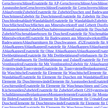
Geruchsverschlüsse
Ersatzteile für AP-Geruchsverschlüsse
Anschlüsse
Ausgussbecken
Geruchsverschlüsse
Ersatzteile für Geruchsverschlüsse
Ablaufventile
Zubehör
Ersatzteile für Zubehör
Duschen und Badewan
Duschrinnen
Zubehör für Duschrinnen
Ersatzteile für Zubehör für Du
Duschbodenabläufe
Wandabläufe
Ersatzteile für Wandabläufe
Zubehör 
Duschflächen
Duschflächen aus Mineralwerkstoff und Geberit Duofix 
Montageelemente
Zubehör
Duschabtrennungen
Ersatzteile für Duscha
Zubehör
Nischenablageboxen für Duschen
Ersatzteile für Nischenab
Mineralwerkstoff
Ersatzteile für Badewannen aus Mineralwerkstoff
Ba
Badewannen
Ablaufgarnituren für Duschwannen, d52
Ersatzteile für
Ablaufkappen
Ablaufkappen
Ersatzteile für Ablaufkappen
Ablaufgarni
Ablaufkappen
Ersatzteile für Ohne Ablaufkappen
Ablaufkappen
Ersatz
Drehbetätigung
Ersatzteile für Mit Drehbetätigung
Fertigbausets für D
Zulauf
Fertigbausets für Drehbetätigung und Zulauf
Ersatzteile für Fe
Ventilstopfen
Ersatzteile für Mit Ventilstopfen
Zubehör für Ablaufgarn
Systemwände
Tragsysteme
Ersatzteile für Tragsysteme
Beplankungen
Z
für Waschtische
Ersatzteile für Elemente für Waschtische
Elemente für 
Wandablauf
Ersatzteile für Elemente für Duschen mit Wandablauf
Ele
Elemente für Duschtrennwände
Elemente für Ausgussbecken
Ersatzte
Geschirrspüler
Ersatzteile für Elemente für Waschmaschinen und Gesc
Küchenspülen
Zubehör
Ersatzteile für Zubehör
Geberit GIS
Systemwän
Schalldämmung
Beplankungen
Montageelemente
Ersatzteile für Mont
für Bidets
Ersatzteile für Elemente für Bidets
Elemente für Urinale
Ersa
Duschen
Elemente für Duschtrennwände
Ersatzteile für Elemente fü
Geschirrspüler
Ersatzteile für Elemente für Waschmaschinen und Gesc