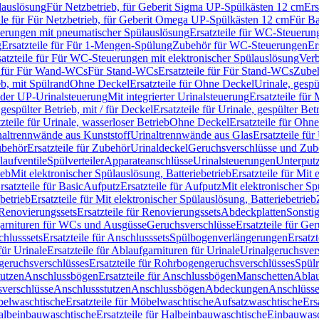
lauslösung
Für Netzbetrieb, für Geberit Sigma UP-Spülkästen 12 cm
Ers
ile für Für Netzbetrieb, für Geberit Omega UP-Spülkästen 12 cm
Für Ba
rungen mit pneumatischer Spülauslösung
Ersatzteile für WC-Steuerun
g
Ersatzteile für Für 1-Mengen-Spülung
Zubehör für WC-Steuerungen
Er
satzteile für Für WC-Steuerungen mit elektronischer Spülauslösung
Ver
le für Für Wand-WCs
Für Stand-WCs
Ersatzteile für Für Stand-WCs
Zube
ieb, mit Spülrand
Ohne Deckel
Ersatzteile für Ohne Deckel
Urinale, gespü
 oder UP-Urinalsteuerung
Mit integrierter Urinalsteuerung
Ersatzteile für 
 gespülter Betrieb, mit / für Deckel
Ersatzteile für Urinale, gespülter Bet
zteile für Urinale, wasserloser Betrieb
Ohne Deckel
Ersatzteile für Ohn
inaltrennwände aus Kunststoff
Urinaltrennwände aus Glas
Ersatzteile fü
behör
Ersatzteile für Zubehör
Urinaldeckel
Geruchsverschlüsse und Zub
aufventile
Spülverteiler
Apparateanschlüsse
Urinalsteuerungen
Unterput
ieb
Mit elektronischer Spülauslösung, Batteriebetrieb
Ersatzteile für Mit
rsatzteile für Basic
Aufputz
Ersatzteile für Aufputz
Mit elektronischer Sp
betrieb
Ersatzteile für Mit elektronischer Spülauslösung, Batteriebetrieb
Renovierungssets
Ersatzteile für Renovierungssets
Abdeckplatten
Sonsti
fgarnituren für WCs und Ausgüsse
Geruchsverschlüsse
Ersatzteile für Ge
hlusssets
Ersatzteile für Anschlusssets
Spülbogenverlängerungen
Ersatz
für Urinale
Ersatzteile für Ablaufgarnituren für Urinale
Urinalgeruchsver
eruchsverschlüsses
Ersatzteile für Rohrbogengeruchsverschlüsses
Spül
tutzen
Anschlussbögen
Ersatzteile für Anschlussbögen
Manschetten
Ablau
sverschlüsse
Anschlussstutzen
Anschlussbögen
Abdeckungen
Anschlüss
elwaschtische
Ersatzteile für Möbelwaschtische
Aufsatzwaschtische
Ers
albeinbauwaschtische
Ersatzteile für Halbeinbauwaschtische
Einbauwasc