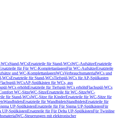
nd-WCs
Stand-WCs
Ersatzteile für Stand-WCs
WC-Aufsätze
Ersatzteile
Ersatzteile für Für WC-Komplettanlagen
Für WC-Aufsätze
Ersatzteile
fsätze und WC-Komplettanlagen
WCs
Verbrauchsmaterial
WCs und
d-WCs
Ersatzteile für Stand-WCs
Tiefspül-WCs für AP-Spülkasten
r Flachspül-WCs
AP-Spülkästen für WCs, aus
fspül-WCs erhöht
Ersatzteile für Tiefspül-WCs erhöht
Flachspül-WCs
r Comfort WC-Sitze
WC-Sitze
Ersatzteile für WC-Sitze
WC-
eile für Stand-WCs
WC-Sitze für Kinder
Ersatzteile für WC-Sitze für
ts
Wandbidets
Ersatzteile für Wandbidets
Standbidets
Ersatzteile für
Sigma UP-Spülkästen
Ersatzteile für Für Sigma UP-Spülkästen
Für
a UP-Spülkästen
Ersatzteile für Für Delta UP-Spülkästen
Für Twinline
hsmaterial
WC-Steuerungen mit elektronischer