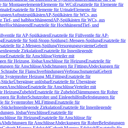
le für Montageelemente
Elemente für WCs
Ersatzteile für Elemente für
rinale
Ersatzteile für Elemente für Urinale
Elemente für
igungen
Aufputzspülkästen
AP-Spülkästen für WCs, aus
für Tief- und halbhochhängend
AP-Spülkästen für WCs, aus
ohre
Hochhängend
Ersatzteile für Hochhängend
Tief- und
llventile für AP-Spülkästen
Ersatzteile für Füllventile für AP-
ng
Ersatzteile für Spül-Stopp-Spülung
1-Mengen-Spülung
Ersatzteile für
satzteile für 2-Mengen-Spülung
Versorgungssysteme
Geberit
nenliegende Zirkulation
Ersatzteile für Innenliegende
sse
Ersatzteile für Anschlüsse
Verteiler mit
en für Heizung, lösbar
Anschlüsse für Heizung
Ersatzteile für
tungen für Anschlüsse
Abdichtungen für Fittings
Abdeckungen für
s Schraube für Flanschverbindungen
Verbrauchsmaterial
Geberit
e für Systemrohre Heizung ML
Fittings
Ersatzteile für
T-Stücke
Übergänge unlösbar
Ersatzteile für Übergänge
osen
Anschlüsse
Ersatzteile für Anschlüsse
Verteiler mit
für Heizung
Zubehör
Ersatzteile für Zubehör
Dämmungen für Rohre
ungen für Rohre
Schutzrohre und Einlegehilfen
Befestigungen für
ile für Systemrohre ML
Fittings
Ersatzteile für
T-Stücke
Innenliegende Zirkulation
Ersatzteile für Innenliegende
ndungen, lösbar
Verschlüsse
Ersatzteile für
schlüsse für Heizung
Ersatzteile für Anschlüsse für
s
Abdichtungen für Anschlüsse
Abdeckungen für Rohre
Befestigungen
en
Geberit Mapress Edelstahl
Geberit Mapress Edelstahl
Ersatzteile für