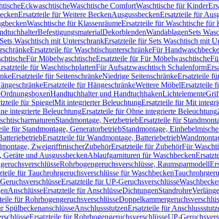
htische
Eckwaschtische
Waschtische Comfort
Waschtische für Kinder
Ers
Becken
Ersatzteile für Weitere Becken
Ausgussbecken
Ersatzteile für Au
ngbecken
Waschtische für Klassenräume
Ersatzteile für Waschtische fü
ndtuchhalter
Befestigungsmaterial
Dekorblenden
Wandablagen
Sets Wasc
Sets Waschtisch mit Unterschrank
Ersatzteile für Sets Waschtisch mit 
rschränke
Ersatzteile für Waschtischunterschränke
Für Handwaschbeck
schtische
Für Möbelwaschtische
Ersatzteile für Für Möbelwaschtische
Fü
rsatzteile für Waschtischplatten
Für Aufsatzwaschtisch Schalenform
Ers
änke
Ersatzteile für Seitenschränke
Niedrige Seitenschränke
Ersatzteile f
ängeschränke
Ersatzteile für Hängeschränke
Weitere Möbel
Ersatzteile 
d Ordnungsboxen
Handtuchhalter und Handtuchhaken
Lichtelemente
Grif
tzteile für Spiegel
Mit integrierter Beleuchtung
Ersatzteile für Mit integr
ne integrierte Beleuchtung
Ersatzteile für Ohne integrierte Beleuchtung
aschtischarmaturen
Standmontage, Netzbetrieb
Ersatzteile für Standmont
eile für Standmontage, Generatorbetrieb
Standmontage, Einhebelmische
tteriebetrieb
Ersatzteile für Wandmontage, Batteriebetrieb
Wandmontage
ndmontage, Zweigriffmischer
Zubehör
Ersatzteile für Zubehör
Für Wascht
n, Geräte und Ausgussbecken
Ablaufgarnituren für Waschbecken
Ersatzt
ngeruchsverschlüsse
Rohrbogengeruchsverschlüsse, Raumsparmodell
Er
zteile für Tauchrohrgeruchsverschlüsse für Waschbecken
Tauchrohrgeru
Geruchsverschlüsse
Ersatzteile für UP-Geruchsverschlüsse
Waschbecken
en
Anschlüsse
Ersatzteile für Anschlüsse
Dichtungen
Standrohre
Verläng
teile für Rohrbogengeruchsverschlüsse
Doppelkammergeruchsverschlüs
für Spülbeckenanschlüsse
Anschlussstutzen
Ersatzteile für Anschlussstutz
rschlüsse
Ersatzteile für Rohrbogengeruchsverschlüsse
UP-Geruchsvers