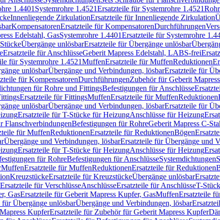
rohre 1.4401
Systemrohre 1.4521
Ersatzteile für Systemrohre 1.4521
Rohr
ücke
Innenliegende Zirkulation
Ersatzteile für Innenliegende Zirkulation
Ü
sbar
Kompensatoren
Ersatzteile für Kompensatoren
Durchführungen
Vers
press Edelstahl, Gas
Systemrohre 1.4401
Ersatzteile für Systemrohre 1.4
-Stücke
Übergänge unlösbar
Ersatzteile für Übergänge unlösbar
Übergäng
e
Ersatzteile für Anschlüsse
Geberit Mapress Edelstahl, LABS-frei
Ersat
eile für Systemrohre 1.4521
Muffen
Ersatzteile für Muffen
Reduktionen
Er
ergänge unlösbar
Übergänge und Verbindungen, lösbar
Ersatzteile für Ü
tzteile für Kompensatoren
Durchführungen
Zubehör für Geberit Mapress
ichtungen für Rohre und Fittings
Befestigungen für Anschlüsse
Ersatzte
ittings
Ersatzteile für Fittings
Muffen
Ersatzteile für Muffen
Reduktionen
ergänge unlösbar
Übergänge und Verbindungen, lösbar
Ersatzteile für Ü
eizung
Ersatzteile für T-Stücke für Heizung
Anschlüsse für Heizung
Ersat
ür Flanschverbindungen
Befestigungen für Rohre
Geberit Mapress C-Sta
zteile für Muffen
Reduktionen
Ersatzteile für Reduktionen
Bögen
Ersatzte
ar
Übergänge und Verbindungen, lösbar
Ersatzteile für Übergänge und 
eizung
Ersatzteile für T-Stücke für Heizung
Anschlüsse für Heizung
Ersat
festigungen für Rohre
Befestigungen für Anschlüsse
Systemdichtungen
S
r
Muffen
Ersatzteile für Muffen
Reduktionen
Ersatzteile für Reduktionen
tion
Kreuzstücke
Ersatzteile für Kreuzstücke
Übergänge unlösbar
Ersatzt
Ersatzteile für Verschlüsse
Anschlüsse
Ersatzteile für Anschlüsse
T-Stück
r, Gas
Ersatzteile für Geberit Mapress Kupfer, Gas
Muffen
Ersatzteile f
e für Übergänge unlösbar
Übergänge und Verbindungen, lösbar
Ersatzte
 Mapress Kupfer
Ersatzteile für Zubehör für Geberit Mapress Kupfer
Däm