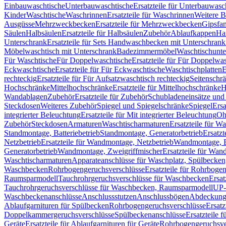
Einbauwaschtische
Unterbauwaschtische
Ersatzteile für Unterbauwasc
Kinder
Waschtische
Waschrinnen
Ersatzteile für Waschrinnen
Weitere 
Ausgüsse
Mehrzweckbecken
Ersatzteile für Mehrzweckbecken
Gipsfa
Säulen
Halbsäulen
Ersatzteile für Halbsäulen
Zubehör
Ablaufkappen
Ha
Unterschrank
Ersatzteile für Sets Handwaschbecken mit Unterschrank
Möbelwaschtisch mit Unterschrank
Badezimmermöbel
Waschtischunte
Für Waschtische
Für Doppelwaschtische
Ersatzteile für Für Doppelwa
Eckwaschtische
Ersatzteile für Für Eckwaschtische
Waschtischplatten
E
rechteckig
Ersatzteile für Für Aufsatzwaschtisch rechteckig
Seitenschr
Hochschränke
Mittelhochschränke
Ersatzteile für Mittelhochschränke
H
Wandablagen
Zubehör
Ersatzteile für Zubehör
Schubladeneinsätze un
Steckdosen
Weiteres Zubehör
Spiegel und Spiegelschränke
Spiegel
Ersa
integrierter Beleuchtung
Ersatzteile für Mit integrierter Beleuchtung
Oh
Zubehör
Steckdosen
Armaturen
Waschtischarmaturen
Ersatzteile für W
Standmontage, Batteriebetrieb
Standmontage, Generatorbetrieb
Ersatzt
Netzbetrieb
Ersatzteile für Wandmontage, Netzbetrieb
Wandmontage, Ba
Generatorbetrieb
Wandmontage, Zweigriffmischer
Ersatzteile für Wa
Waschtischarmaturen
Apparateanschlüsse für Waschplatz, Spülbecke
Waschbecken
Rohrbogengeruchsverschlüsse
Ersatzteile für Rohrboge
Raumsparmodell
Tauchrohrgeruchsverschlüsse für Waschbecken
Ersat
Tauchrohrgeruchsverschlüsse für Waschbecken, Raumsparmodell
UP-
Waschbeckenanschlüsse
Anschlussstutzen
Anschlussbögen
Abdeckung
Ablaufgarnituren für Spülbecken
Rohrbogengeruchsverschlüsse
Ersatz
Doppelkammergeruchsverschlüsse
Spülbeckenanschlüsse
Ersatzteile 
Geräte
Ersatzteile für Ablaufgarnituren für Geräte
Rohrbogengeruchsve