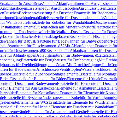
Ersatzteile für Anschlüsse
Zubehör
Ablaufgarnituren für Ausgussbecken
Anschlussbögen
Ersatzteile für Anschlussbögen
Anschlussstutzen
Ersatz
nen
Duschen
Bodenentwässerung für Duschen
Ersatzteile für Bodenent
schrinnen
Duschbodenabläufe
Ersatzteile für Duschbodenabläufe
Zubehör
für Wandabläufe
Ersatzteile für Zubehör für Wandabläufe
Duschwannen
Installationselemente
Duschflächen aus Mineralwerkstoff
Ersatzteile f
btrennungen
Duschseitenwände für Walk-in-Dusche
Ersatzteile für Dus
lageboxen für Duschen
Nischenablageboxen
Ersatzteile für Nischenabla
dewannen für Babys
Ersatzteile für Badewannen für Babys
Zubehör
Rep
 Ablaufgarnituren für Duschwannen, d52
Mit Ablaufkappen
Ersatzteile f
turen für Duschwannen, d90
Ersatzteile für Ablaufgarnituren für Dusc
teile für Ablaufkappen
Ablaufgarnituren für Badewannen, d52
Ersatztei
rehbetätigung
Ersatzteile für Fertigbausets für Drehbetätigung
Mit Drehbe
rtigbausets für Drehbetätigung und Zulauf
Mit Druckbetätigung PushCon
ituren für Badewannen
Anschlusssets
Ventilstopfen
Wasseranschlüsse
Inst
ubehör
Ersatzteile für Zubehör
Montageelemente
Ersatzteile für Montag
Bidets
Ersatzteile für Elemente für Bidets
Elemente für Urinale
Ersatztei
mente für Dusch- und Badewannen
Ersatzteile für Elemente für Dusch
ile für Elemente für Ausgussbecken
Elemente für Armaturen
Ersatzteile 
hirrspüler
Elemente für Konsollasten
Ersatzteile für Elemente für Konso
de
Ersatzteile für Systemwände
Tragsysteme
Zubehör für Vorfertigung
Er
ageelemente
Elemente für WCs
Ersatzteile für Elemente für WCs
Element
tzteile für Elemente für Urinale
Elemente für Duschen mit Wandablauf
E
r Duschtrennwände
Elemente für Armaturen und Geräte
Ersatzteile für E
hirrspüler
Elemente für Konsollasten
Zubehör
Ersatzteile für Zubehör
Zu