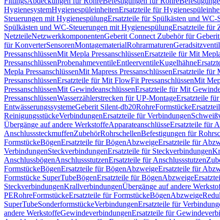
Fittings
Abdeckungen für Rohre
Befestigungen für Rohre
Befestigunge
Hygienesystem
Hygienespüleinheiten
Ersatzteile für Hygienespüleinhe
Steuerungen mit Hygienespülung
Ersatzteile für Spülkästen und WC
Spülkästen und WC-Steuerungen mit Hygienespülung
Ersatzteile fü
Netzteile
Netzwerkkomponenten
Geberit Connect Zubehör für Geberi
für Konverter
Sensoren
Montagematerial
Rohrarmaturen
Geradsitzventi
Pressanschlüssen
Mit Mepla Pressanschlüssen
Ersatzteile für Mit Mepl
Pressanschlüssen
Probenahmeventile
Entleerventile
Kugelhähne
Ersatzt
Mepla Pressanschlüssen
Mit Mapress Pressanschlüssen
Ersatzteile für
Pressanschlüssen
Ersatzteile für Mit FlowFit Pressanschlüssen
Mit Mep
Pressanschlüssen
Mit Gewindeanschlüssen
Ersatzteile für Mit Gewind
Pressanschlüssen
Wasserzählerstrecken für UP-Montage
Ersatzteile f
Entwässerungssysteme
Geberit Silent-db20
Rohre
Formstücke
Ersatztei
Reinigungsstücke
Verbindungen
Ersatzteile für Verbindungen
Schweiß
Übergänge auf andere Werkstoffe
Apparateanschlüsse
Ersatzteile für 
Anschlusssteckmuffen
Zubehör
Rohrschellen
Befestigungen für Rohrsc
Formstücke
Bögen
Ersatzteile für Bögen
Abzweige
Ersatzteile für Abz
Verbindungen
Steckverbindungen
Ersatzteile für Steckverbindungen
Kr
Anschlussbögen
Anschlussstutzen
Ersatzteile für Anschlussstutzen
Zub
Formstücke
Bögen
Ersatzteile für Bögen
Abzweige
Ersatzteile für Abz
Formstücke SuperTube
Bögen
Ersatzteile für Bögen
Abzweige
Ersatzte
Steckverbindungen
Krallverbindungen
Übergänge auf andere Werksto
PE
Rohre
Formstücke
Ersatzteile für Formstücke
Bögen
Abzweige
Redu
SuperTube
Sonderformstücke
Verbindungen
Ersatzteile für Verbindun
andere Werkstoffe
Gewindeverbindungen
Ersatzteile für Gewindever