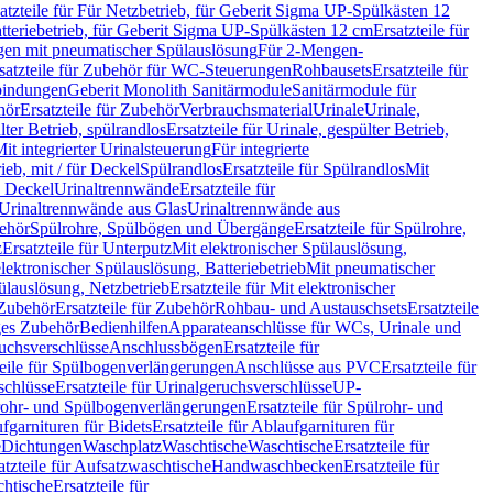
atzteile für Für Netzbetrieb, für Geberit Sigma UP-Spülkästen 12
tteriebetrieb, für Geberit Sigma UP-Spülkästen 12 cm
Ersatzteile für
gen mit pneumatischer Spülauslösung
Für 2-Mengen-
satzteile für Zubehör für WC-Steuerungen
Rohbausets
Ersatzteile für
bindungen
Geberit Monolith Sanitärmodule
Sanitärmodule für
hör
Ersatzteile für Zubehör
Verbrauchsmaterial
Urinale
Urinale,
lter Betrieb, spülrandlos
Ersatzteile für Urinale, gespülter Betrieb,
Mit integrierter Urinalsteuerung
Für integrierte
rieb, mit / für Deckel
Spülrandlos
Ersatzteile für Spülrandlos
Mit
e Deckel
Urinaltrennwände
Ersatzteile für
r Urinaltrennwände aus Glas
Urinaltrennwände aus
ehör
Spülrohre, Spülbögen und Übergänge
Ersatzteile für Spülrohre,
z
Ersatzteile für Unterputz
Mit elektronischer Spülauslösung,
 elektronischer Spülauslösung, Batteriebetrieb
Mit pneumatischer
ülauslösung, Netzbetrieb
Ersatzteile für Mit elektronischer
Zubehör
Ersatzteile für Zubehör
Rohbau- und Austauschsets
Ersatzteile
ges Zubehör
Bedienhilfen
Apparateanschlüsse für WCs, Urinale und
ruchsverschlüsse
Anschlussbögen
Ersatzteile für
teile für Spülbogenverlängerungen
Anschlüsse aus PVC
Ersatzteile für
schlüsse
Ersatzteile für Urinalgeruchsverschlüsse
UP-
rohr- und Spülbogenverlängerungen
Ersatzteile für Spülrohr- und
fgarnituren für Bidets
Ersatzteile für Ablaufgarnituren für
e
Dichtungen
Waschplatz
Waschtische
Waschtische
Ersatzteile für
atzteile für Aufsatzwaschtische
Handwaschbecken
Ersatzteile für
htische
Ersatzteile für