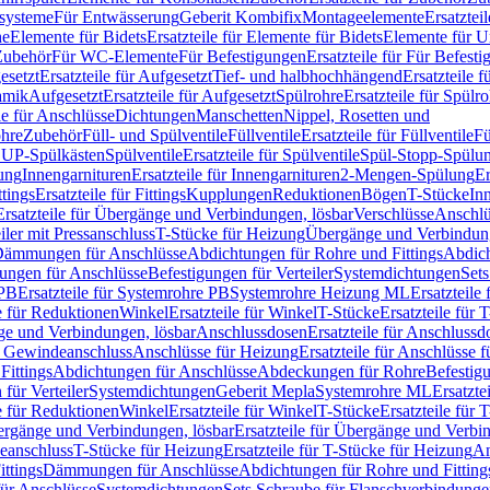
ssysteme
Für Entwässerung
Geberit Kombifix
Montageelemente
Ersatztei
he
Elemente für Bidets
Ersatzteile für Elemente für Bidets
Elemente für U
 Zubehör
Für WC-Elemente
Für Befestigungen
Ersatzteile für Für Befest
esetzt
Ersatzteile für Aufgesetzt
Tief- und halbhochhängend
Ersatzteile 
amik
Aufgesetzt
Ersatzteile für Aufgesetzt
Spülrohre
Ersatzteile für Spülr
le für Anschlüsse
Dichtungen
Manschetten
Nippel, Rosetten und
ohre
Zubehör
Füll- und Spülventile
Füllventile
Ersatzteile für Füllventile
Fü
ür UP-Spülkästen
Spülventile
Ersatzteile für Spülventile
Spül-Stopp-Spülu
ung
Innengarnituren
Ersatzteile für Innengarnituren
2-Mengen-Spülung
Er
ttings
Ersatzteile für Fittings
Kupplungen
Reduktionen
Bögen
T-Stücke
In
Ersatzteile für Übergänge und Verbindungen, lösbar
Verschlüsse
Anschlü
iler mit Pressanschluss
T-Stücke für Heizung
Übergänge und Verbindung
ämmungen für Anschlüsse
Abdichtungen für Rohre und Fittings
Abdich
gungen für Anschlüsse
Befestigungen für Verteiler
Systemdichtungen
Set
 PB
Ersatzteile für Systemrohre PB
Systemrohre Heizung ML
Ersatzteil
le für Reduktionen
Winkel
Ersatzteile für Winkel
T-Stücke
Ersatzteile für 
nge und Verbindungen, lösbar
Anschlussdosen
Ersatzteile für Anschlussd
it Gewindeanschluss
Anschlüsse für Heizung
Ersatzteile für Anschlüsse 
Fittings
Abdichtungen für Anschlüsse
Abdeckungen für Rohre
Befestig
für Verteiler
Systemdichtungen
Geberit Mepla
Systemrohre ML
Ersatzte
le für Reduktionen
Winkel
Ersatzteile für Winkel
T-Stücke
Ersatzteile für 
rgänge und Verbindungen, lösbar
Ersatzteile für Übergänge und Verbi
deanschluss
T-Stücke für Heizung
Ersatzteile für T-Stücke für Heizung
An
ttings
Dämmungen für Anschlüsse
Abdichtungen für Rohre und Fitting
für Anschlüsse
Systemdichtungen
Sets Schraube für Flanschverbindung