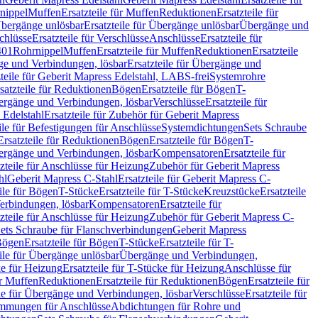
nippel
Muffen
Ersatzteile für Muffen
Reduktionen
Ersatzteile für
bergänge unlösbar
Ersatzteile für Übergänge unlösbar
Übergänge und
chlüsse
Ersatzteile für Verschlüsse
Anschlüsse
Ersatzteile für
401
Rohrnippel
Muffen
Ersatzteile für Muffen
Reduktionen
Ersatzteile
e und Verbindungen, lösbar
Ersatzteile für Übergänge und
zteile für Geberit Mapress Edelstahl, LABS-frei
Systemrohre
satzteile für Reduktionen
Bögen
Ersatzteile für Bögen
T-
bergänge und Verbindungen, lösbar
Verschlüsse
Ersatzteile für
 Edelstahl
Ersatzteile für Zubehör für Geberit Mapress
ile für Befestigungen für Anschlüsse
Systemdichtungen
Sets Schraube
Ersatzteile für Reduktionen
Bögen
Ersatzteile für Bögen
T-
bergänge und Verbindungen, lösbar
Kompensatoren
Ersatzteile für
zteile für Anschlüsse für Heizung
Zubehör für Geberit Mapress
hl
Geberit Mapress C-Stahl
Ersatzteile für Geberit Mapress C-
ile für Bögen
T-Stücke
Ersatzteile für T-Stücke
Kreuzstücke
Ersatzteile
Verbindungen, lösbar
Kompensatoren
Ersatzteile für
zteile für Anschlüsse für Heizung
Zubehör für Geberit Mapress C-
ets Schraube für Flanschverbindungen
Geberit Mapress
Bögen
Ersatzteile für Bögen
T-Stücke
Ersatzteile für T-
eile für Übergänge unlösbar
Übergänge und Verbindungen,
e für Heizung
Ersatzteile für T-Stücke für Heizung
Anschlüsse für
ür Muffen
Reduktionen
Ersatzteile für Reduktionen
Bögen
Ersatzteile für
ile für Übergänge und Verbindungen, lösbar
Verschlüsse
Ersatzteile für
mungen für Anschlüsse
Abdichtungen für Rohre und