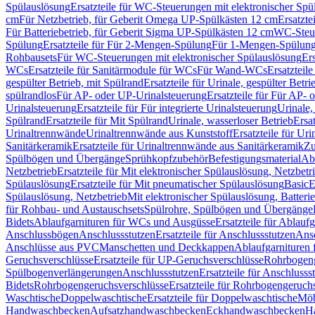
Spülauslösung
Ersatzteile für WC-Steuerungen mit elektronischer Spü
cm
Für Netzbetrieb, für Geberit Omega UP-Spülkästen 12 cm
Ersatzte
Für Batteriebetrieb, für Geberit Sigma UP-Spülkästen 12 cm
WC-Steue
Spülung
Ersatzteile für Für 2-Mengen-Spülung
Für 1-Mengen-Spülun
Rohbausets
Für WC-Steuerungen mit elektronischer Spülauslösung
Er
WCs
Ersatzteile für Sanitärmodule für WCs
Für Wand-WCs
Ersatztei
gespülter Betrieb, mit Spülrand
Ersatzteile für Urinale, gespülter Betr
spülrandlos
Für AP- oder UP-Urinalsteuerung
Ersatzteile für Für AP-
Urinalsteuerung
Ersatzteile für Für integrierte Urinalsteuerung
Urinale,
Spülrand
Ersatzteile für Mit Spülrand
Urinale, wasserloser Betrieb
Ersat
Urinaltrennwände
Urinaltrennwände aus Kunststoff
Ersatzteile für Ur
Sanitärkeramik
Ersatzteile für Urinaltrennwände aus Sanitärkeramik
Zu
Spülbögen und Übergänge
Sprühkopfzubehör
Befestigungsmaterial
Abl
Netzbetrieb
Ersatzteile für Mit elektronischer Spülauslösung, Netzbetr
Spülauslösung
Ersatzteile für Mit pneumatischer Spülauslösung
Basic
E
Spülauslösung, Netzbetrieb
Mit elektronischer Spülauslösung, Batterie
für Rohbau- und Austauschsets
Spülrohre, Spülbögen und Übergänge
Bidets
Ablaufgarnituren für WCs und Ausgüsse
Ersatzteile für Ablau
Anschlussbögen
Anschlussstutzen
Ersatzteile für Anschlussstutzen
Ansc
Anschlüsse aus PVC
Manschetten und Deckkappen
Ablaufgarnituren 
Geruchsverschlüsse
Ersatzteile für UP-Geruchsverschlüsse
Rohrbogeng
Spülbogenverlängerungen
Anschlussstutzen
Ersatzteile für Anschlusss
Bidets
Rohrbogengeruchsverschlüsse
Ersatzteile für Rohrbogengeruch
Waschtische
Doppelwaschtische
Ersatzteile für Doppelwaschtische
Möb
Handwaschbecken
Aufsatzhandwaschbecken
Eckhandwaschbecken
H