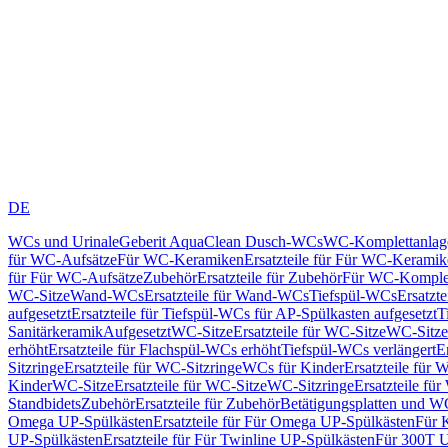
DE
WCs und Urinale
Geberit AquaClean Dusch-WCs
WC-Komplettanlag
für WC-Aufsätze
Für WC-Keramiken
Ersatzteile für Für WC-Kerami
für Für WC-Aufsätze
Zubehör
Ersatzteile für Zubehör
Für WC-Komplet
WC-Sitze
Wand-WCs
Ersatzteile für Wand-WCs
Tiefspül-WCs
Ersatzt
aufgesetzt
Ersatzteile für Tiefspül-WCs für AP-Spülkasten aufgesetzt
T
Sanitärkeramik
Aufgesetzt
WC-Sitze
Ersatzteile für WC-Sitze
WC-Sitze
erhöht
Ersatzteile für Flachspül-WCs erhöht
Tiefspül-WCs verlängert
E
Sitzringe
Ersatzteile für WC-Sitzringe
WCs für Kinder
Ersatzteile für 
Kinder
WC-Sitze
Ersatzteile für WC-Sitze
WC-Sitzringe
Ersatzteile fü
Standbidets
Zubehör
Ersatzteile für Zubehör
Betätigungsplatten und W
Omega UP-Spülkästen
Ersatzteile für Für Omega UP-Spülkästen
Für 
UP-Spülkästen
Ersatzteile für Für Twinline UP-Spülkästen
Für 300T U