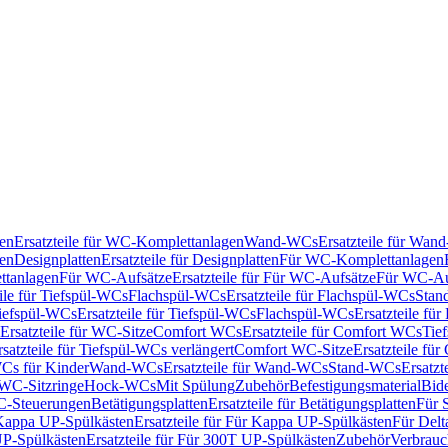
en
Ersatzteile für WC-Komplettanlagen
Wand-WCs
Ersatzteile für Wa
ken
Designplatten
Ersatzteile für Designplatten
Für WC-Komplettanlagen
tanlagen
Für WC-Aufsätze
Ersatzteile für Für WC-Aufsätze
Für WC-Au
eile für Tiefspül-WCs
Flachspül-WCs
Ersatzteile für Flachspül-WCs
Stan
iefspül-WCs
Ersatzteile für Tiefspül-WCs
Flachspül-WCs
Ersatzteile fü
Ersatzteile für WC-Sitze
Comfort WCs
Ersatzteile für Comfort WCs
Tie
rsatzteile für Tiefspül-WCs verlängert
Comfort WC-Sitze
Ersatzteile fü
WCs für Kinder
Wand-WCs
Ersatzteile für Wand-WCs
Stand-WCs
Ersatzt
r WC-Sitzringe
Hock-WCs
Mit Spülung
Zubehör
Befestigungsmaterial
Bide
C-Steuerungen
Betätigungsplatten
Ersatzteile für Betätigungsplatten
Für 
Kappa UP-Spülkästen
Ersatzteile für Für Kappa UP-Spülkästen
Für Delt
P-Spülkästen
Ersatzteile für Für 300T UP-Spülkästen
Zubehör
Verbrauc