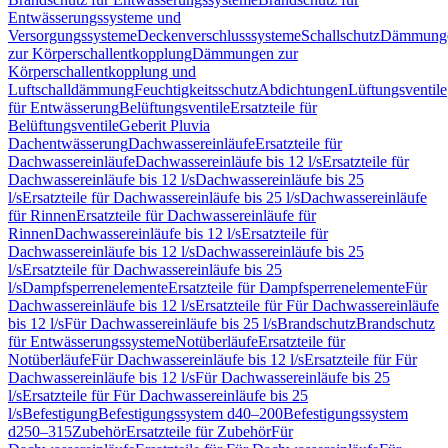
Entwässerungssysteme und
Versorgungssysteme
Deckenverschlusssysteme
Schallschutz
Dämmung
zur Körperschallentkopplung
Dämmungen zur
Körperschallentkopplung und
Luftschalldämmung
Feuchtigkeitsschutz
Abdichtungen
Lüftungsventile
für Entwässerung
Belüftungsventile
Ersatzteile für
Belüftungsventile
Geberit Pluvia
Dachentwässerung
Dachwassereinläufe
Ersatzteile für
Dachwassereinläufe
Dachwassereinläufe bis 12 l/s
Ersatzteile für
Dachwassereinläufe bis 12 l/s
Dachwassereinläufe bis 25
l/s
Ersatzteile für Dachwassereinläufe bis 25 l/s
Dachwassereinläufe
für Rinnen
Ersatzteile für Dachwassereinläufe für
Rinnen
Dachwassereinläufe bis 12 l/s
Ersatzteile für
Dachwassereinläufe bis 12 l/s
Dachwassereinläufe bis 25
l/s
Ersatzteile für Dachwassereinläufe bis 25
l/s
Dampfsperrenelemente
Ersatzteile für Dampfsperrenelemente
Für
Dachwassereinläufe bis 12 l/s
Ersatzteile für Für Dachwassereinläufe
bis 12 l/s
Für Dachwassereinläufe bis 25 l/s
Brandschutz
Brandschutz
für Entwässerungssysteme
Notüberläufe
Ersatzteile für
Notüberläufe
Für Dachwassereinläufe bis 12 l/s
Ersatzteile für Für
Dachwassereinläufe bis 12 l/s
Für Dachwassereinläufe bis 25
l/s
Ersatzteile für Für Dachwassereinläufe bis 25
l/s
Befestigung
Befestigungssystem d40–200
Befestigungssystem
d250–315
Zubehör
Ersatzteile für Zubehör
Für