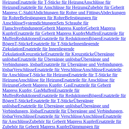
Heizung
Ersatzteile für T-Stücke für Heizung
Anschlüsse für
Heizung
Ersatzteile für Anschlüsse für Heizung
Zubehör für Geberit
Mapress C-Stahl
Abdichtungen für Rohre und Fittings
Abdeckungen
für Rohre
Befestigungen für Rohre
Befestigungen für
Anschlüsse
Systemdichtungen
Sets Schraube für
Flanschverbindungen
Geberit Mapress Kupfer
Geberit Mapress
Kupfer
Ersatzteile für Geberit Mapress Kupfer
Muffen
Ersatzteile für
Muffen
Reduktionen
Ersatzteile für Reduktionen
Bögen
Ersatzteile für
Bögen
T-Stücke
Ersatzteile für T-Stücke
Innenliegende
Zirkulation
Ersatzteile für Innenliegende
Zirkulation
Kreuzstücke
Ersatzteile für Kreuzstücke
Übergänge
unlösbar
Ersatzteile für Übergänge unlösbar
Übergänge und
Verbindungen, lösbar
Ersatzteile für Übergänge und Verbindungen,
lösbar
Verschlüsse
Ersatzteile für Verschlüsse
Anschlüsse
Ersatzteile
für Anschlüsse
T-Stücke für Heizung
Ersatzteile für T-Stücke für
Heizung
Anschlüsse für Heizung
Ersatzteile für Anschlüsse für
Heizung
Geberit Mapress Kupfer, Gas
Ersatzteile für Geberit
Mapress Kupfer, Gas
Muffen
Ersatzteile für
Muffen
Reduktionen
Ersatzteile für Reduktionen
Bögen
Ersatzteile für
Bögen
T-Stücke
Ersatzteile für T-Stücke
Übergänge
unlösbar
Ersatzteile für Übergänge unlösbar
Übergänge und
Verbindungen, lösbar
Ersatzteile für Übergänge und Verbindungen,
lösbar
Verschlüsse
Ersatzteile für Verschlüsse
Anschlüsse
Ersatzteile
für Anschlüsse
Zubehör für Geberit Mapress Kupfer
Ersatzteile für
Zubehör für Geberit Mapress Kupfer
Dämmungen für