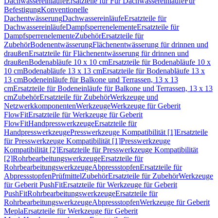
Dachwassereinläufe
Ersatzteile für Für Dachwassereinläufe
Für
Befestigung
Konventionelle
Dachentwässerung
Dachwassereinläufe
Ersatzteile für
Dachwassereinläufe
Dampfsperrenelemente
Ersatzteile für
Dampfsperrenelemente
Zubehör
Ersatzteile für
Zubehör
Bodenentwässerung
Flächenentwässerung für drinnen und
draußen
Ersatzteile für Flächenentwässerung für drinnen und
draußen
Bodenabläufe 10 x 10 cm
Ersatzteile für Bodenabläufe 10 x
10 cm
Bodenabläufe 13 x 13 cm
Ersatzteile für Bodenabläufe 13 x
13 cm
Bodeneinläufe für Balkone und Terrassen, 13 x 13
cm
Ersatzteile für Bodeneinläufe für Balkone und Terrassen, 13 x 13
cm
Zubehör
Ersatzteile für Zubehör
Werkzeuge und
Netzwerkkomponenten
Werkzeuge
Werkzeuge für Geberit
FlowFit
Ersatzteile für Werkzeuge für Geberit
FlowFit
Handpresswerkzeuge
Ersatzteile für
Handpresswerkzeuge
Presswerkzeuge Kompatibilität [1]
Ersatzteile
für Presswerkzeuge Kompatibilität [1]
Presswerkzeuge
Kompatibilität [2]
Ersatzteile für Presswerkzeuge Kompatibilität
[2]
Rohrbearbeitungswerkzeuge
Ersatzteile für
Rohrbearbeitungswerkzeuge
Abpressstopfen
Ersatzteile für
Abpressstopfen
Prüfmittel
Zubehör
Ersatzteile für Zubehör
Werkzeuge
für Geberit PushFit
Ersatzteile für Werkzeuge für Geberit
PushFit
Rohrbearbeitungswerkzeuge
Ersatzteile für
Rohrbearbeitungswerkzeuge
Abpressstopfen
Werkzeuge für Geberit
Mepla
Ersatzteile für Werkzeuge für Geberit