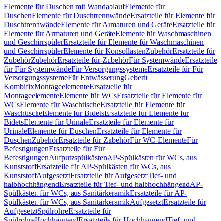
Elemente für Duschen mit Wandablauf
Elemente für
Duschen
Elemente für Duschtrennwände
Ersatzteile für Elemente für
Duschtrennwände
Elemente für Armaturen und Geräte
Ersatzteile für
Elemente für Armaturen und Geräte
Elemente für Waschmaschinen
und Geschirrspüler
Ersatzteile für Elemente für Waschmaschinen
und Geschirrspüler
Elemente für Konsollasten
Zubehör
Ersatzteile für
Zubehör
Zubehör
Ersatzteile für Zubehör
Für Systemwände
Ersatzteile
für Für Systemwände
Für Versorgungssysteme
Ersatzteile für Für
Versorgungssysteme
Für Entwässerung
Geberit
Kombifix
Montageelemente
Ersatzteile für
Montageelemente
Elemente für WCs
Ersatzteile für Elemente für
WCs
Elemente für Waschtische
Ersatzteile für Elemente für
Waschtische
Elemente für Bidets
Ersatzteile für Elemente für
Bidets
Elemente für Urinale
Ersatzteile für Elemente für
Urinale
Elemente für Duschen
Ersatzteile für Elemente für
Duschen
Zubehör
Ersatzteile für Zubehör
Für WC-Elemente
Für
Befestigungen
Ersatzteile für Für
Befestigungen
Aufputzspülkästen
AP-Spülkästen für WCs, aus
Kunststoff
Ersatzteile für AP-Spülkästen für WCs, aus
Kunststoff
Aufgesetzt
Ersatzteile für Aufgesetzt
Tief- und
halbhochhängend
Ersatzteile für Tief- und halbhochhängend
AP-
Spülkästen für WCs, aus Sanitärkeramik
Ersatzteile für AP-
Spülkästen für WCs, aus Sanitärkeramik
Aufgesetzt
Ersatzteile für
Aufgesetzt
Spülrohre
Ersatzteile für
Spülrohre
Hochhängend
Ersatzteile für Hochhängend
Tief- und