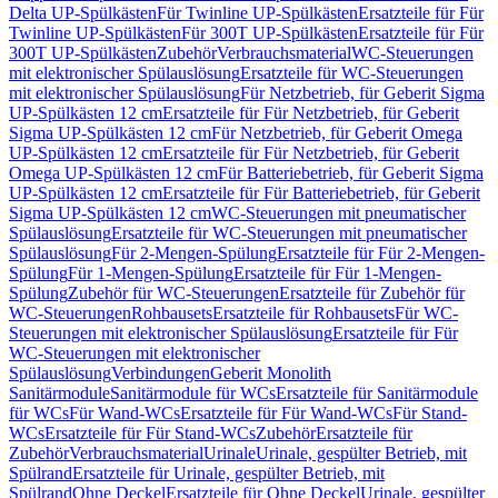
Delta UP-Spülkästen
Für Twinline UP-Spülkästen
Ersatzteile für Für
Twinline UP-Spülkästen
Für 300T UP-Spülkästen
Ersatzteile für Für
300T UP-Spülkästen
Zubehör
Verbrauchsmaterial
WC-Steuerungen
mit elektronischer Spülauslösung
Ersatzteile für WC-Steuerungen
mit elektronischer Spülauslösung
Für Netzbetrieb, für Geberit Sigma
UP-Spülkästen 12 cm
Ersatzteile für Für Netzbetrieb, für Geberit
Sigma UP-Spülkästen 12 cm
Für Netzbetrieb, für Geberit Omega
UP-Spülkästen 12 cm
Ersatzteile für Für Netzbetrieb, für Geberit
Omega UP-Spülkästen 12 cm
Für Batteriebetrieb, für Geberit Sigma
UP-Spülkästen 12 cm
Ersatzteile für Für Batteriebetrieb, für Geberit
Sigma UP-Spülkästen 12 cm
WC-Steuerungen mit pneumatischer
Spülauslösung
Ersatzteile für WC-Steuerungen mit pneumatischer
Spülauslösung
Für 2-Mengen-Spülung
Ersatzteile für Für 2-Mengen-
Spülung
Für 1-Mengen-Spülung
Ersatzteile für Für 1-Mengen-
Spülung
Zubehör für WC-Steuerungen
Ersatzteile für Zubehör für
WC-Steuerungen
Rohbausets
Ersatzteile für Rohbausets
Für WC-
Steuerungen mit elektronischer Spülauslösung
Ersatzteile für Für
WC-Steuerungen mit elektronischer
Spülauslösung
Verbindungen
Geberit Monolith
Sanitärmodule
Sanitärmodule für WCs
Ersatzteile für Sanitärmodule
für WCs
Für Wand-WCs
Ersatzteile für Für Wand-WCs
Für Stand-
WCs
Ersatzteile für Für Stand-WCs
Zubehör
Ersatzteile für
Zubehör
Verbrauchsmaterial
Urinale
Urinale, gespülter Betrieb, mit
Spülrand
Ersatzteile für Urinale, gespülter Betrieb, mit
Spülrand
Ohne Deckel
Ersatzteile für Ohne Deckel
Urinale, gespülter