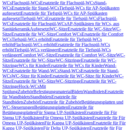
WCs
Flachspül-WCs
Ersatzteile für Flachspül-WCs
Stand-
WCs
Ersatzteile für Stand-WCs
Tiefspül-WCs für AP-Spülkasten
aufgesetzt
Ersatzteile für Tiefspül-WCs für AP-Spülkasten
aufgesetzt
Tiefspül-WCs
Ersatzteile für Tiefspül-WCs
Flachspül-
WCs
Ersatzteile für Flachspül-WCs
AP-Spülkästen für WCs, aus
Sanitärkeramik
Aufgesetzt
WC-Sitze
Ersatzteile für WC-Sitze
WC-
Sitze
Ersatzteile für WC-Sitze
Comfort WCs
Ersatzteile für Comfort
WCs
Tiefspül-WCs erhöht
Ersatzteile für Tiefspül-WCs
erhöht
Flachspül-WCs erhöht
Ersatzteile für Flachspül-WCs
erhöht
Tiefspül-WCs verlängert
Ersatzteile für Tiefspül-WCs
verlängert
Comfort WC-Sitze
Ersatzteile für Comfort WC-Sitze
WC-
Sitze
Ersatzteile für WC-Sitze
WC-Sitzringe
Ersatzteile für WC-
Sitzringe
WCs für Kinder
Ersatzteile für WCs für Kinder
Wand-
WCs
Ersatzteile für Wand-WCs
Stand-WCs
Ersatzteile für Stand-
WCs
WC-Sitze für Kinder
Ersatzteile für WC-Sitze für Kinder
WC-
Sitze
Ersatzteile für WC-Sitze
WC-Sitzringe
Ersatzteile für WC-
Sitzringe
Hock-WCs
Mit
Spülung
Zubehör
Befestigungsmaterial
Bidets
Wandbidets
Ersatzteile
für Wandbidets
Standbidets
Ersatzteile für
Standbidets
Zubehör
Ersatzteile für Zubehör
Betätigungsplatten und
WC-Steuerungen
Betätigungsplatten
Ersatzteile für
Betätigungsplatten
Für Sigma UP-Spülkästen
Ersatzteile für Für
Sigma UP-Spülkästen
Für Omega UP-Spülkästen
Ersatzteile für Für
Omega UP-Spülkästen
Für Kappa UP-Spülkästen
Ersatzteile für Für
Kappa UP-Spülkästen
Für Delta UP-Spülkästen
Ersatzteile für Für