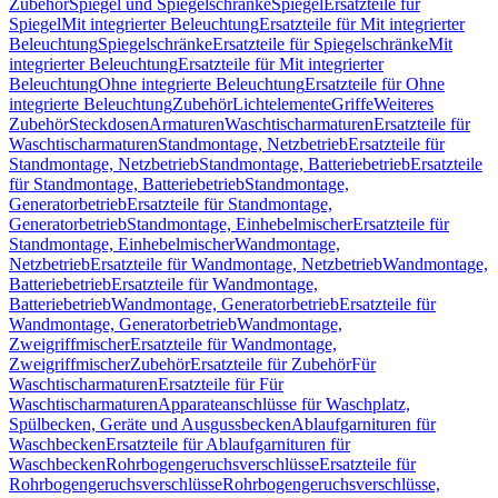
Zubehör
Spiegel und Spiegelschränke
Spiegel
Ersatzteile für
Spiegel
Mit integrierter Beleuchtung
Ersatzteile für Mit integrierter
Beleuchtung
Spiegelschränke
Ersatzteile für Spiegelschränke
Mit
integrierter Beleuchtung
Ersatzteile für Mit integrierter
Beleuchtung
Ohne integrierte Beleuchtung
Ersatzteile für Ohne
integrierte Beleuchtung
Zubehör
Lichtelemente
Griffe
Weiteres
Zubehör
Steckdosen
Armaturen
Waschtischarmaturen
Ersatzteile für
Waschtischarmaturen
Standmontage, Netzbetrieb
Ersatzteile für
Standmontage, Netzbetrieb
Standmontage, Batteriebetrieb
Ersatzteile
für Standmontage, Batteriebetrieb
Standmontage,
Generatorbetrieb
Ersatzteile für Standmontage,
Generatorbetrieb
Standmontage, Einhebelmischer
Ersatzteile für
Standmontage, Einhebelmischer
Wandmontage,
Netzbetrieb
Ersatzteile für Wandmontage, Netzbetrieb
Wandmontage,
Batteriebetrieb
Ersatzteile für Wandmontage,
Batteriebetrieb
Wandmontage, Generatorbetrieb
Ersatzteile für
Wandmontage, Generatorbetrieb
Wandmontage,
Zweigriffmischer
Ersatzteile für Wandmontage,
Zweigriffmischer
Zubehör
Ersatzteile für Zubehör
Für
Waschtischarmaturen
Ersatzteile für Für
Waschtischarmaturen
Apparateanschlüsse für Waschplatz,
Spülbecken, Geräte und Ausgussbecken
Ablaufgarnituren für
Waschbecken
Ersatzteile für Ablaufgarnituren für
Waschbecken
Rohrbogengeruchsverschlüsse
Ersatzteile für
Rohrbogengeruchsverschlüsse
Rohrbogengeruchsverschlüsse,