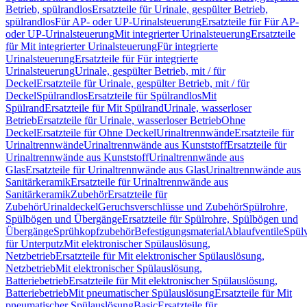
Betrieb, spülrandlos
Ersatzteile für Urinale, gespülter Betrieb,
spülrandlos
Für AP- oder UP-Urinalsteuerung
Ersatzteile für Für AP-
oder UP-Urinalsteuerung
Mit integrierter Urinalsteuerung
Ersatzteile
für Mit integrierter Urinalsteuerung
Für integrierte
Urinalsteuerung
Ersatzteile für Für integrierte
Urinalsteuerung
Urinale, gespülter Betrieb, mit / für
Deckel
Ersatzteile für Urinale, gespülter Betrieb, mit / für
Deckel
Spülrandlos
Ersatzteile für Spülrandlos
Mit
Spülrand
Ersatzteile für Mit Spülrand
Urinale, wasserloser
Betrieb
Ersatzteile für Urinale, wasserloser Betrieb
Ohne
Deckel
Ersatzteile für Ohne Deckel
Urinaltrennwände
Ersatzteile für
Urinaltrennwände
Urinaltrennwände aus Kunststoff
Ersatzteile für
Urinaltrennwände aus Kunststoff
Urinaltrennwände aus
Glas
Ersatzteile für Urinaltrennwände aus Glas
Urinaltrennwände aus
Sanitärkeramik
Ersatzteile für Urinaltrennwände aus
Sanitärkeramik
Zubehör
Ersatzteile für
Zubehör
Urinaldeckel
Geruchsverschlüsse und Zubehör
Spülrohre,
Spülbögen und Übergänge
Ersatzteile für Spülrohre, Spülbögen und
Übergänge
Sprühkopfzubehör
Befestigungsmaterial
Ablaufventile
Spülv
für Unterputz
Mit elektronischer Spülauslösung,
Netzbetrieb
Ersatzteile für Mit elektronischer Spülauslösung,
Netzbetrieb
Mit elektronischer Spülauslösung,
Batteriebetrieb
Ersatzteile für Mit elektronischer Spülauslösung,
Batteriebetrieb
Mit pneumatischer Spülauslösung
Ersatzteile für Mit
pneumatischer Spülauslösung
Basic
Ersatzteile für