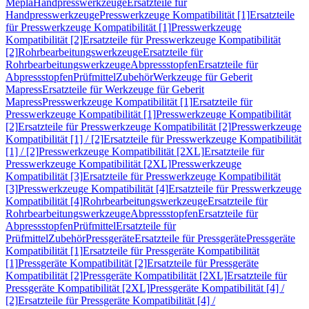
Mepla
Handpresswerkzeuge
Ersatzteile für
Handpresswerkzeuge
Presswerkzeuge Kompatibilität [1]
Ersatzteile
für Presswerkzeuge Kompatibilität [1]
Presswerkzeuge
Kompatibilität [2]
Ersatzteile für Presswerkzeuge Kompatibilität
[2]
Rohrbearbeitungswerkzeuge
Ersatzteile für
Rohrbearbeitungswerkzeuge
Abpressstopfen
Ersatzteile für
Abpressstopfen
Prüfmittel
Zubehör
Werkzeuge für Geberit
Mapress
Ersatzteile für Werkzeuge für Geberit
Mapress
Presswerkzeuge Kompatibilität [1]
Ersatzteile für
Presswerkzeuge Kompatibilität [1]
Presswerkzeuge Kompatibilität
[2]
Ersatzteile für Presswerkzeuge Kompatibilität [2]
Presswerkzeuge
Kompatibilität [1] / [2]
Ersatzteile für Presswerkzeuge Kompatibilität
[1] / [2]
Presswerkzeuge Kompatibilität [2XL]
Ersatzteile für
Presswerkzeuge Kompatibilität [2XL]
Presswerkzeuge
Kompatibilität [3]
Ersatzteile für Presswerkzeuge Kompatibilität
[3]
Presswerkzeuge Kompatibilität [4]
Ersatzteile für Presswerkzeuge
Kompatibilität [4]
Rohrbearbeitungswerkzeuge
Ersatzteile für
Rohrbearbeitungswerkzeuge
Abpressstopfen
Ersatzteile für
Abpressstopfen
Prüfmittel
Ersatzteile für
Prüfmittel
Zubehör
Pressgeräte
Ersatzteile für Pressgeräte
Pressgeräte
Kompatibilität [1]
Ersatzteile für Pressgeräte Kompatibilität
[1]
Pressgeräte Kompatibilität [2]
Ersatzteile für Pressgeräte
Kompatibilität [2]
Pressgeräte Kompatibilität [2XL]
Ersatzteile für
Pressgeräte Kompatibilität [2XL]
Pressgeräte Kompatibilität [4] /
[2]
Ersatzteile für Pressgeräte Kompatibilität [4] /