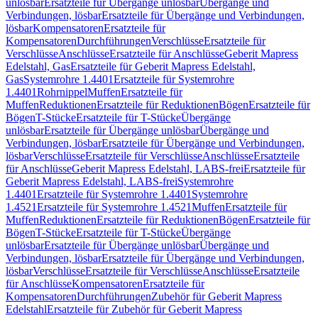
unlösbar
Ersatzteile für Übergänge unlösbar
Übergänge und
Verbindungen, lösbar
Ersatzteile für Übergänge und Verbindungen,
lösbar
Kompensatoren
Ersatzteile für
Kompensatoren
Durchführungen
Verschlüsse
Ersatzteile für
Verschlüsse
Anschlüsse
Ersatzteile für Anschlüsse
Geberit Mapress
Edelstahl, Gas
Ersatzteile für Geberit Mapress Edelstahl,
Gas
Systemrohre 1.4401
Ersatzteile für Systemrohre
1.4401
Rohrnippel
Muffen
Ersatzteile für
Muffen
Reduktionen
Ersatzteile für Reduktionen
Bögen
Ersatzteile für
Bögen
T-Stücke
Ersatzteile für T-Stücke
Übergänge
unlösbar
Ersatzteile für Übergänge unlösbar
Übergänge und
Verbindungen, lösbar
Ersatzteile für Übergänge und Verbindungen,
lösbar
Verschlüsse
Ersatzteile für Verschlüsse
Anschlüsse
Ersatzteile
für Anschlüsse
Geberit Mapress Edelstahl, LABS-frei
Ersatzteile für
Geberit Mapress Edelstahl, LABS-frei
Systemrohre
1.4401
Ersatzteile für Systemrohre 1.4401
Systemrohre
1.4521
Ersatzteile für Systemrohre 1.4521
Muffen
Ersatzteile für
Muffen
Reduktionen
Ersatzteile für Reduktionen
Bögen
Ersatzteile für
Bögen
T-Stücke
Ersatzteile für T-Stücke
Übergänge
unlösbar
Ersatzteile für Übergänge unlösbar
Übergänge und
Verbindungen, lösbar
Ersatzteile für Übergänge und Verbindungen,
lösbar
Verschlüsse
Ersatzteile für Verschlüsse
Anschlüsse
Ersatzteile
für Anschlüsse
Kompensatoren
Ersatzteile für
Kompensatoren
Durchführungen
Zubehör für Geberit Mapress
Edelstahl
Ersatzteile für Zubehör für Geberit Mapress