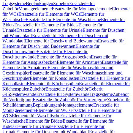
Tragsysteme
Beplankungen
Zubehör
Ersatzteile für
Zubehör
Montageelemente
Ersatzteile für Montageelemente
Elemente
für WCs
Ersatzteile für Elemente für WCs
Elemente für
Waschtische
Ersatzteile für Elemente für Waschtische
Elemente für
Bidets
Ersatzteile für Elemente für Bidets
Elemente für
Urinale
Ersatzteile für Elemente für Urinale
Elemente für Duschen
mit Wandablauf
Ersatzteile für Elemente für Duschen mit
Wandablauf
Elemente für Dusch- und Badewannen
Ersatzteile für
Elemente für Dusch- und Badewannen
Elemente für
Duschtrennwände
Ersatzteile für Elemente für
Duschtrennwände
Elemente für Ausgussbecken
Ersatzteile für
Elemente für Ausgussbecken
Elemente für Armaturen
Ersatzteile für
Elemente für Armaturen
Elemente für Waschmaschinen und
Geschirrspüler
Ersatzteile für Elemente für Waschmaschinen und
Geschirrspüler
Elemente für Konsollasten
Ersatzteile für Elemente für
Konsollasten
Elemente für Küchenspülen
Ersatzteile für Elemente für
Küchenspülen
Zubehör
Ersatzteile für Zubehör
Geberit
GIS
Systemwände
Ersatzteile für Systemwände
Tragsysteme
Zubehör
für Vorfertigung
Ersatzteile für Zubehör für Vorfertigung
Zubehör für
Schalldämmung
Beplankungen
Montageelemente
Ersatzteile für
Montageelemente
Elemente für WCs
Ersatzteile für Elemente für
WCs
Elemente für Waschtische
Ersatzteile für Elemente für
Waschtische
Elemente für Bidets
Ersatzteile für Elemente für
Bidets
Elemente für Urinale
Ersatzteile für Elemente für
Urinale
Elemente für Duschen mit Wandablauf
Ersatzteile für