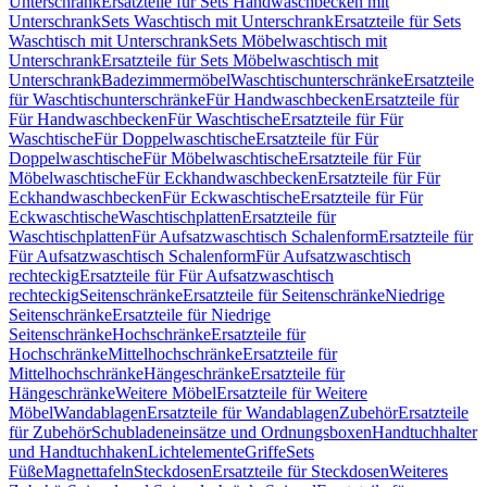
Unterschrank
Ersatzteile für Sets Handwaschbecken mit
Unterschrank
Sets Waschtisch mit Unterschrank
Ersatzteile für Sets
Waschtisch mit Unterschrank
Sets Möbelwaschtisch mit
Unterschrank
Ersatzteile für Sets Möbelwaschtisch mit
Unterschrank
Badezimmermöbel
Waschtischunterschränke
Ersatzteile
für Waschtischunterschränke
Für Handwaschbecken
Ersatzteile für
Für Handwaschbecken
Für Waschtische
Ersatzteile für Für
Waschtische
Für Doppelwaschtische
Ersatzteile für Für
Doppelwaschtische
Für Möbelwaschtische
Ersatzteile für Für
Möbelwaschtische
Für Eckhandwaschbecken
Ersatzteile für Für
Eckhandwaschbecken
Für Eckwaschtische
Ersatzteile für Für
Eckwaschtische
Waschtischplatten
Ersatzteile für
Waschtischplatten
Für Aufsatzwaschtisch Schalenform
Ersatzteile für
Für Aufsatzwaschtisch Schalenform
Für Aufsatzwaschtisch
rechteckig
Ersatzteile für Für Aufsatzwaschtisch
rechteckig
Seitenschränke
Ersatzteile für Seitenschränke
Niedrige
Seitenschränke
Ersatzteile für Niedrige
Seitenschränke
Hochschränke
Ersatzteile für
Hochschränke
Mittelhochschränke
Ersatzteile für
Mittelhochschränke
Hängeschränke
Ersatzteile für
Hängeschränke
Weitere Möbel
Ersatzteile für Weitere
Möbel
Wandablagen
Ersatzteile für Wandablagen
Zubehör
Ersatzteile
für Zubehör
Schubladeneinsätze und Ordnungsboxen
Handtuchhalter
und Handtuchhaken
Lichtelemente
Griffe
Sets
Füße
Magnettafeln
Steckdosen
Ersatzteile für Steckdosen
Weiteres