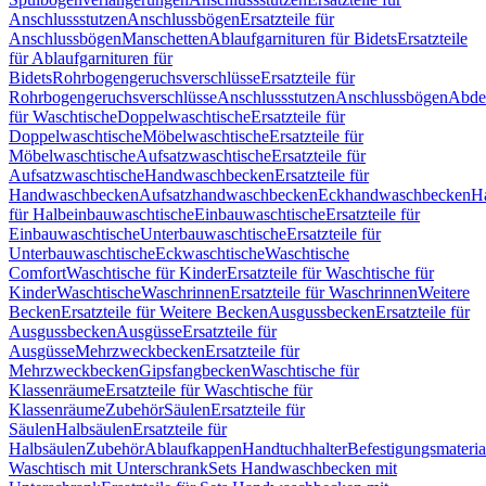
Anschlussstutzen
Anschlussbögen
Ersatzteile für
Anschlussbögen
Manschetten
Ablaufgarnituren für Bidets
Ersatzteile
für Ablaufgarnituren für
Bidets
Rohrbogengeruchsverschlüsse
Ersatzteile für
Rohrbogengeruchsverschlüsse
Anschlussstutzen
Anschlussbögen
Abde
für Waschtische
Doppelwaschtische
Ersatzteile für
Doppelwaschtische
Möbelwaschtische
Ersatzteile für
Möbelwaschtische
Aufsatzwaschtische
Ersatzteile für
Aufsatzwaschtische
Handwaschbecken
Ersatzteile für
Handwaschbecken
Aufsatzhandwaschbecken
Eckhandwaschbecken
H
für Halbeinbauwaschtische
Einbauwaschtische
Ersatzteile für
Einbauwaschtische
Unterbauwaschtische
Ersatzteile für
Unterbauwaschtische
Eckwaschtische
Waschtische
Comfort
Waschtische für Kinder
Ersatzteile für Waschtische für
Kinder
Waschtische
Waschrinnen
Ersatzteile für Waschrinnen
Weitere
Becken
Ersatzteile für Weitere Becken
Ausgussbecken
Ersatzteile für
Ausgussbecken
Ausgüsse
Ersatzteile für
Ausgüsse
Mehrzweckbecken
Ersatzteile für
Mehrzweckbecken
Gipsfangbecken
Waschtische für
Klassenräume
Ersatzteile für Waschtische für
Klassenräume
Zubehör
Säulen
Ersatzteile für
Säulen
Halbsäulen
Ersatzteile für
Halbsäulen
Zubehör
Ablaufkappen
Handtuchhalter
Befestigungsmateria
Waschtisch mit Unterschrank
Sets Handwaschbecken mit