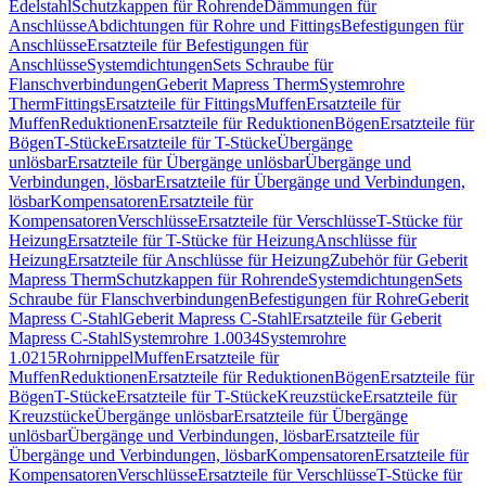
Edelstahl
Schutzkappen für Rohrende
Dämmungen für
Anschlüsse
Abdichtungen für Rohre und Fittings
Befestigungen für
Anschlüsse
Ersatzteile für Befestigungen für
Anschlüsse
Systemdichtungen
Sets Schraube für
Flanschverbindungen
Geberit Mapress Therm
Systemrohre
Therm
Fittings
Ersatzteile für Fittings
Muffen
Ersatzteile für
Muffen
Reduktionen
Ersatzteile für Reduktionen
Bögen
Ersatzteile für
Bögen
T-Stücke
Ersatzteile für T-Stücke
Übergänge
unlösbar
Ersatzteile für Übergänge unlösbar
Übergänge und
Verbindungen, lösbar
Ersatzteile für Übergänge und Verbindungen,
lösbar
Kompensatoren
Ersatzteile für
Kompensatoren
Verschlüsse
Ersatzteile für Verschlüsse
T-Stücke für
Heizung
Ersatzteile für T-Stücke für Heizung
Anschlüsse für
Heizung
Ersatzteile für Anschlüsse für Heizung
Zubehör für Geberit
Mapress Therm
Schutzkappen für Rohrende
Systemdichtungen
Sets
Schraube für Flanschverbindungen
Befestigungen für Rohre
Geberit
Mapress C-Stahl
Geberit Mapress C-Stahl
Ersatzteile für Geberit
Mapress C-Stahl
Systemrohre 1.0034
Systemrohre
1.0215
Rohrnippel
Muffen
Ersatzteile für
Muffen
Reduktionen
Ersatzteile für Reduktionen
Bögen
Ersatzteile für
Bögen
T-Stücke
Ersatzteile für T-Stücke
Kreuzstücke
Ersatzteile für
Kreuzstücke
Übergänge unlösbar
Ersatzteile für Übergänge
unlösbar
Übergänge und Verbindungen, lösbar
Ersatzteile für
Übergänge und Verbindungen, lösbar
Kompensatoren
Ersatzteile für
Kompensatoren
Verschlüsse
Ersatzteile für Verschlüsse
T-Stücke für