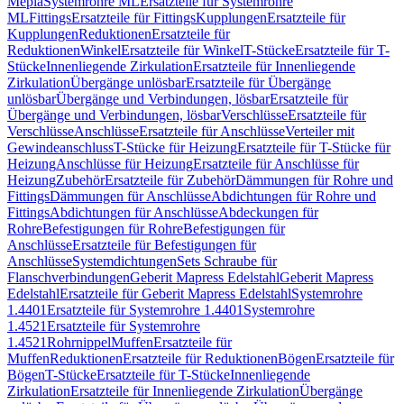
Mepla
Systemrohre ML
Ersatzteile für Systemrohre
ML
Fittings
Ersatzteile für Fittings
Kupplungen
Ersatzteile für
Kupplungen
Reduktionen
Ersatzteile für
Reduktionen
Winkel
Ersatzteile für Winkel
T-Stücke
Ersatzteile für T-
Stücke
Innenliegende Zirkulation
Ersatzteile für Innenliegende
Zirkulation
Übergänge unlösbar
Ersatzteile für Übergänge
unlösbar
Übergänge und Verbindungen, lösbar
Ersatzteile für
Übergänge und Verbindungen, lösbar
Verschlüsse
Ersatzteile für
Verschlüsse
Anschlüsse
Ersatzteile für Anschlüsse
Verteiler mit
Gewindeanschluss
T-Stücke für Heizung
Ersatzteile für T-Stücke für
Heizung
Anschlüsse für Heizung
Ersatzteile für Anschlüsse für
Heizung
Zubehör
Ersatzteile für Zubehör
Dämmungen für Rohre und
Fittings
Dämmungen für Anschlüsse
Abdichtungen für Rohre und
Fittings
Abdichtungen für Anschlüsse
Abdeckungen für
Rohre
Befestigungen für Rohre
Befestigungen für
Anschlüsse
Ersatzteile für Befestigungen für
Anschlüsse
Systemdichtungen
Sets Schraube für
Flanschverbindungen
Geberit Mapress Edelstahl
Geberit Mapress
Edelstahl
Ersatzteile für Geberit Mapress Edelstahl
Systemrohre
1.4401
Ersatzteile für Systemrohre 1.4401
Systemrohre
1.4521
Ersatzteile für Systemrohre
1.4521
Rohrnippel
Muffen
Ersatzteile für
Muffen
Reduktionen
Ersatzteile für Reduktionen
Bögen
Ersatzteile für
Bögen
T-Stücke
Ersatzteile für T-Stücke
Innenliegende
Zirkulation
Ersatzteile für Innenliegende Zirkulation
Übergänge