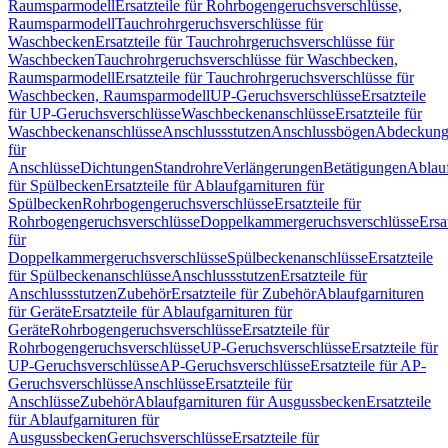
Raumsparmodell
Ersatzteile für Rohrbogengeruchsverschlüsse,
Raumsparmodell
Tauchrohrgeruchsverschlüsse für
Waschbecken
Ersatzteile für Tauchrohrgeruchsverschlüsse für
Waschbecken
Tauchrohrgeruchsverschlüsse für Waschbecken,
Raumsparmodell
Ersatzteile für Tauchrohrgeruchsverschlüsse für
Waschbecken, Raumsparmodell
UP-Geruchsverschlüsse
Ersatzteile
für UP-Geruchsverschlüsse
Waschbeckenanschlüsse
Ersatzteile für
Waschbeckenanschlüsse
Anschlussstutzen
Anschlussbögen
Abdeckung
für
Anschlüsse
Dichtungen
Standrohre
Verlängerungen
Betätigungen
Ablauf
für Spülbecken
Ersatzteile für Ablaufgarnituren für
Spülbecken
Rohrbogengeruchsverschlüsse
Ersatzteile für
Rohrbogengeruchsverschlüsse
Doppelkammergeruchsverschlüsse
Ersa
für
Doppelkammergeruchsverschlüsse
Spülbeckenanschlüsse
Ersatzteile
für Spülbeckenanschlüsse
Anschlussstutzen
Ersatzteile für
Anschlussstutzen
Zubehör
Ersatzteile für Zubehör
Ablaufgarnituren
für Geräte
Ersatzteile für Ablaufgarnituren für
Geräte
Rohrbogengeruchsverschlüsse
Ersatzteile für
Rohrbogengeruchsverschlüsse
UP-Geruchsverschlüsse
Ersatzteile für
UP-Geruchsverschlüsse
AP-Geruchsverschlüsse
Ersatzteile für AP-
Geruchsverschlüsse
Anschlüsse
Ersatzteile für
Anschlüsse
Zubehör
Ablaufgarnituren für Ausgussbecken
Ersatzteile
für Ablaufgarnituren für
Ausgussbecken
Geruchsverschlüsse
Ersatzteile für