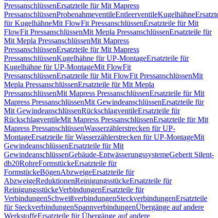
Pressanschlüssen
Ersatzteile für Mit Mapress
Pressanschlüssen
Probenahmeventile
Entleerventile
Kugelhähne
Ersatzt
für Kugelhähne
Mit FlowFit Pressanschlüssen
Ersatzteile für Mit
FlowFit Pressanschlüssen
Mit Mepla Pressanschlüssen
Ersatzteile für
Mit Mepla Pressanschlüssen
Mit Mapress
Pressanschlüssen
Ersatzteile für Mit Mapress
Pressanschlüssen
Kugelhähne für UP-Montage
Ersatzteile für
Kugelhähne für UP-Montage
Mit FlowFit
Pressanschlüssen
Ersatzteile für Mit FlowFit Pressanschlüssen
Mit
Mepla Pressanschlüssen
Ersatzteile für Mit Mepla
Pressanschlüssen
Mit Mapress Pressanschlüssen
Ersatzteile für Mit
Mapress Pressanschlüssen
Mit Gewindeanschlüssen
Ersatzteile für
Mit Gewindeanschlüssen
Rückschlagventile
Ersatzteile für
Rückschlagventile
Mit Mapress Pressanschlüssen
Ersatzteile für Mit
Mapress Pressanschlüssen
Wasserzählerstrecken für UP-
Montage
Ersatzteile für Wasserzählerstrecken für UP-Montage
Mit
Gewindeanschlüssen
Ersatzteile für Mit
Gewindeanschlüssen
Gebäude-Entwässerungssysteme
Geberit Silent-
db20
Rohre
Formstücke
Ersatzteile für
Formstücke
Bögen
Abzweige
Ersatzteile für
Abzweige
Reduktionen
Reinigungsstücke
Ersatzteile für
Reinigungsstücke
Verbindungen
Ersatzteile für
Verbindungen
Schweißverbindungen
Steckverbindungen
Ersatzteile
für Steckverbindungen
Spannverbindungen
Übergänge auf andere
Werkstoffe
Ersatzteile für Übergänge auf andere