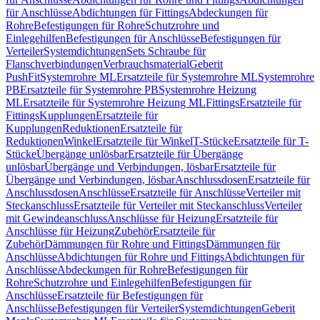
für Anschlüsse
Abdichtungen für Fittings
Abdeckungen für
Rohre
Befestigungen für Rohre
Schutzrohre und
Einlegehilfen
Befestigungen für Anschlüsse
Befestigungen für
Verteiler
Systemdichtungen
Sets Schraube für
Flanschverbindungen
Verbrauchsmaterial
Geberit
PushFit
Systemrohre ML
Ersatzteile für Systemrohre ML
Systemrohre
PB
Ersatzteile für Systemrohre PB
Systemrohre Heizung
ML
Ersatzteile für Systemrohre Heizung ML
Fittings
Ersatzteile für
Fittings
Kupplungen
Ersatzteile für
Kupplungen
Reduktionen
Ersatzteile für
Reduktionen
Winkel
Ersatzteile für Winkel
T-Stücke
Ersatzteile für T-
Stücke
Übergänge unlösbar
Ersatzteile für Übergänge
unlösbar
Übergänge und Verbindungen, lösbar
Ersatzteile für
Übergänge und Verbindungen, lösbar
Anschlussdosen
Ersatzteile für
Anschlussdosen
Anschlüsse
Ersatzteile für Anschlüsse
Verteiler mit
Steckanschluss
Ersatzteile für Verteiler mit Steckanschluss
Verteiler
mit Gewindeanschluss
Anschlüsse für Heizung
Ersatzteile für
Anschlüsse für Heizung
Zubehör
Ersatzteile für
Zubehör
Dämmungen für Rohre und Fittings
Dämmungen für
Anschlüsse
Abdichtungen für Rohre und Fittings
Abdichtungen für
Anschlüsse
Abdeckungen für Rohre
Befestigungen für
Rohre
Schutzrohre und Einlegehilfen
Befestigungen für
Anschlüsse
Ersatzteile für Befestigungen für
Anschlüsse
Befestigungen für Verteiler
Systemdichtungen
Geberit