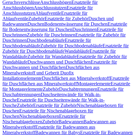
Geruchsverschlüsse
Anschlussbögen
Ersatzteile für
Anschlussbögen
Anschlussstutzen
Ersatzteile für
Anschlussstutzen
Ablaufventile
Ersatzteile für
Ablaufventile
Zubehör
Ersatzteile für Zubehör
Duschen und
Badewannen
Duschen
Bodenentwässerung für Duschen
Ersatzteile
für Bodenentwässerung für Duschen
Duschrinnen
Ersatzteile für
Duschrinnen
Zubehör für Duschrinnen
Ersatzteile für Zubehör für
Duschrinnen
Duschbodenabläufe
Ersatzteile für
Duschbodenabläufe
Zubehör für Duschbodenabläufe
Ersatzteile für
Zubehör für Duschbodenabläufe
Wandabläufe
Ersatzteile für
Wandabläufe
Zubehör für Wandabläufe
Ersatzteile für Zubehör für
Wandabläufe
Duschwannen und Duschflächen
Ersatzteile für
Duschwannen und Duschflächen
Duschflächen aus
Mineralwerkstoff und Geberit Duofix
Installationselemente
Duschflächen aus Mineralwerkstoff
Ersatzteile
für Duschflächen aus Mineralwerkstoff
Montageelemente
Ersatzteile
für Montageelemente
Zubehör
Duschabtrennungen
Ersatzteile für
Duschabtrennungen
Duschseitenwände für Walk-in-
Dusche
Ersatzteile für Duschseitenwände für Walk-in-
Dusche
Zubehör
Ersatzteile für Zubehör
Nischenablageboxen für
Duschen
Ersatzteile für Nischenablageboxen für
Duschen
Nischenablageboxen
Ersatzteile für
Nischenablageboxen
Zubehör
Badewannen
Badewannen aus
Mineralwerkstoff
Ersatzteile für Badewannen aus
Mineralwerkstoff
Badewannen für Babys
Ersatzteile für Badewannen