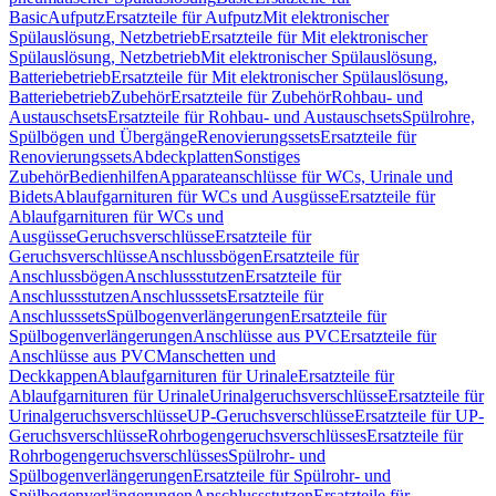
Basic
Aufputz
Ersatzteile für Aufputz
Mit elektronischer
Spülauslösung, Netzbetrieb
Ersatzteile für Mit elektronischer
Spülauslösung, Netzbetrieb
Mit elektronischer Spülauslösung,
Batteriebetrieb
Ersatzteile für Mit elektronischer Spülauslösung,
Batteriebetrieb
Zubehör
Ersatzteile für Zubehör
Rohbau- und
Austauschsets
Ersatzteile für Rohbau- und Austauschsets
Spülrohre,
Spülbögen und Übergänge
Renovierungssets
Ersatzteile für
Renovierungssets
Abdeckplatten
Sonstiges
Zubehör
Bedienhilfen
Apparateanschlüsse für WCs, Urinale und
Bidets
Ablaufgarnituren für WCs und Ausgüsse
Ersatzteile für
Ablaufgarnituren für WCs und
Ausgüsse
Geruchsverschlüsse
Ersatzteile für
Geruchsverschlüsse
Anschlussbögen
Ersatzteile für
Anschlussbögen
Anschlussstutzen
Ersatzteile für
Anschlussstutzen
Anschlusssets
Ersatzteile für
Anschlusssets
Spülbogenverlängerungen
Ersatzteile für
Spülbogenverlängerungen
Anschlüsse aus PVC
Ersatzteile für
Anschlüsse aus PVC
Manschetten und
Deckkappen
Ablaufgarnituren für Urinale
Ersatzteile für
Ablaufgarnituren für Urinale
Urinalgeruchsverschlüsse
Ersatzteile für
Urinalgeruchsverschlüsse
UP-Geruchsverschlüsse
Ersatzteile für UP-
Geruchsverschlüsse
Rohrbogengeruchsverschlüsses
Ersatzteile für
Rohrbogengeruchsverschlüsses
Spülrohr- und
Spülbogenverlängerungen
Ersatzteile für Spülrohr- und
Spülbogenverlängerungen
Anschlussstutzen
Ersatzteile für