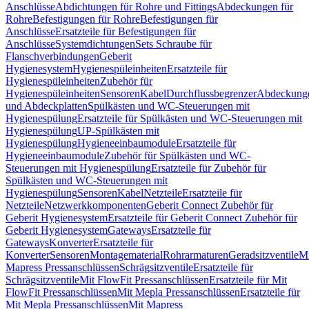
Anschlüsse
Abdichtungen für Rohre und Fittings
Abdeckungen für
Rohre
Befestigungen für Rohre
Befestigungen für
Anschlüsse
Ersatzteile für Befestigungen für
Anschlüsse
Systemdichtungen
Sets Schraube für
Flanschverbindungen
Geberit
Hygienesystem
Hygienespüleinheiten
Ersatzteile für
Hygienespüleinheiten
Zubehör für
Hygienespüleinheiten
Sensoren
Kabel
Durchflussbegrenzer
Abdeckung
und Abdeckplatten
Spülkästen und WC-Steuerungen mit
Hygienespülung
Ersatzteile für Spülkästen und WC-Steuerungen mit
Hygienespülung
UP-Spülkästen mit
Hygienespülung
Hygieneeinbaumodule
Ersatzteile für
Hygieneeinbaumodule
Zubehör für Spülkästen und WC-
Steuerungen mit Hygienespülung
Ersatzteile für Zubehör für
Spülkästen und WC-Steuerungen mit
Hygienespülung
Sensoren
Kabel
Netzteile
Ersatzteile für
Netzteile
Netzwerkkomponenten
Geberit Connect Zubehör für
Geberit Hygienesystem
Ersatzteile für Geberit Connect Zubehör für
Geberit Hygienesystem
Gateways
Ersatzteile für
Gateways
Konverter
Ersatzteile für
Konverter
Sensoren
Montagematerial
Rohrarmaturen
Geradsitzventile
Mi
Mapress Pressanschlüssen
Schrägsitzventile
Ersatzteile für
Schrägsitzventile
Mit FlowFit Pressanschlüssen
Ersatzteile für Mit
FlowFit Pressanschlüssen
Mit Mepla Pressanschlüssen
Ersatzteile für
Mit Mepla Pressanschlüssen
Mit Mapress