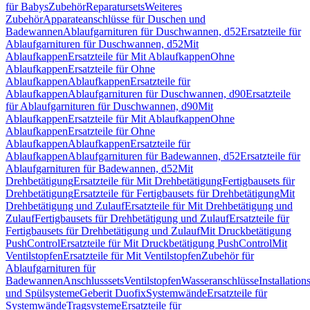
für Babys
Zubehör
Reparatursets
Weiteres
Zubehör
Apparateanschlüsse für Duschen und
Badewannen
Ablaufgarnituren für Duschwannen, d52
Ersatzteile für
Ablaufgarnituren für Duschwannen, d52
Mit
Ablaufkappen
Ersatzteile für Mit Ablaufkappen
Ohne
Ablaufkappen
Ersatzteile für Ohne
Ablaufkappen
Ablaufkappen
Ersatzteile für
Ablaufkappen
Ablaufgarnituren für Duschwannen, d90
Ersatzteile
für Ablaufgarnituren für Duschwannen, d90
Mit
Ablaufkappen
Ersatzteile für Mit Ablaufkappen
Ohne
Ablaufkappen
Ersatzteile für Ohne
Ablaufkappen
Ablaufkappen
Ersatzteile für
Ablaufkappen
Ablaufgarnituren für Badewannen, d52
Ersatzteile für
Ablaufgarnituren für Badewannen, d52
Mit
Drehbetätigung
Ersatzteile für Mit Drehbetätigung
Fertigbausets für
Drehbetätigung
Ersatzteile für Fertigbausets für Drehbetätigung
Mit
Drehbetätigung und Zulauf
Ersatzteile für Mit Drehbetätigung und
Zulauf
Fertigbausets für Drehbetätigung und Zulauf
Ersatzteile für
Fertigbausets für Drehbetätigung und Zulauf
Mit Druckbetätigung
PushControl
Ersatzteile für Mit Druckbetätigung PushControl
Mit
Ventilstopfen
Ersatzteile für Mit Ventilstopfen
Zubehör für
Ablaufgarnituren für
Badewannen
Anschlusssets
Ventilstopfen
Wasseranschlüsse
Installation
und Spülsysteme
Geberit Duofix
Systemwände
Ersatzteile für
Systemwände
Tragsysteme
Ersatzteile für