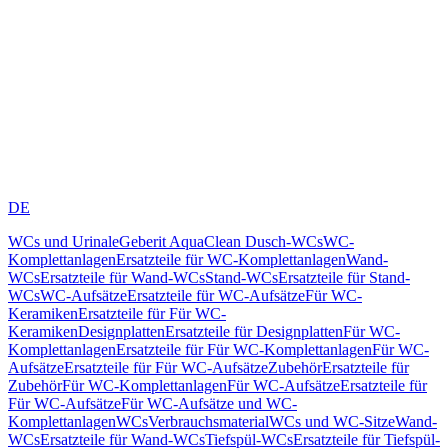
DE
WCs und Urinale
Geberit AquaClean Dusch-WCs
WC-
Komplettanlagen
Ersatzteile für WC-Komplettanlagen
Wand-
WCs
Ersatzteile für Wand-WCs
Stand-WCs
Ersatzteile für Stand-
WCs
WC-Aufsätze
Ersatzteile für WC-Aufsätze
Für WC-
Keramiken
Ersatzteile für Für WC-
Keramiken
Designplatten
Ersatzteile für Designplatten
Für WC-
Komplettanlagen
Ersatzteile für Für WC-Komplettanlagen
Für WC-
Aufsätze
Ersatzteile für Für WC-Aufsätze
Zubehör
Ersatzteile für
Zubehör
Für WC-Komplettanlagen
Für WC-Aufsätze
Ersatzteile für
Für WC-Aufsätze
Für WC-Aufsätze und WC-
Komplettanlagen
WCs
Verbrauchsmaterial
WCs und WC-Sitze
Wand-
WCs
Ersatzteile für Wand-WCs
Tiefspül-WCs
Ersatzteile für Tiefspül-