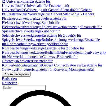
[2]
Universalkoffer
Ersatzteile für
Universalkoffer
Universalkoffer
Ersatzteile für
Universalkoffer
Werkzeuge für Geberit Silent-db20 / Geberit
PE
Ersatzteile für Werkzeuge für Geberit Silent-db20 / Geberit
PE
Elektroschweißwerkzeuge
Ersatzteile für
Elektroschweißwerkzeuge
Zubehör für
Elektroschweißwerkzeuge
Spiegelschweißwerkzeuge
Ersatzteile für
Spiegelschweißwerkzeuge
Zubehör für
Spiegelschweißwerkzeuge
Ersatzteile für Zubehör für
Spiegelschweißwerkzeuge
Rohrbearbeitungswerkzeuge
Ersatzteile
für Rohrbearbeitungswerkzeuge
Zubehör für
Rohrbearbeitungswerkzeuge
Ersatzteile für Zubehör für
Rohrbearbeitungswerkzeuge
Bedienhilfen
Fernbedienungen
Netzwerk
für Netzwerkkomponenten
Gateways
Ersatzteile für
Gateways
Konverter
Ersatzteile für
Konverter
Montagematerial
Geberit Connect
Gateways
Ersatzteile für
Gateways
Konverter
Ersatzteile für Konverter
Montagematerial
Produktkategorien
Badserien
Neuheiten