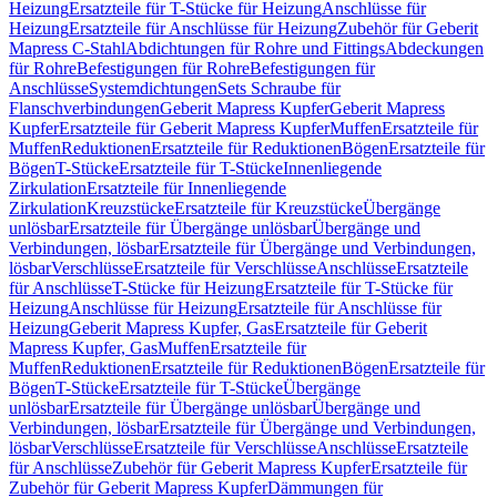
Heizung
Ersatzteile für T-Stücke für Heizung
Anschlüsse für
Heizung
Ersatzteile für Anschlüsse für Heizung
Zubehör für Geberit
Mapress C-Stahl
Abdichtungen für Rohre und Fittings
Abdeckungen
für Rohre
Befestigungen für Rohre
Befestigungen für
Anschlüsse
Systemdichtungen
Sets Schraube für
Flanschverbindungen
Geberit Mapress Kupfer
Geberit Mapress
Kupfer
Ersatzteile für Geberit Mapress Kupfer
Muffen
Ersatzteile für
Muffen
Reduktionen
Ersatzteile für Reduktionen
Bögen
Ersatzteile für
Bögen
T-Stücke
Ersatzteile für T-Stücke
Innenliegende
Zirkulation
Ersatzteile für Innenliegende
Zirkulation
Kreuzstücke
Ersatzteile für Kreuzstücke
Übergänge
unlösbar
Ersatzteile für Übergänge unlösbar
Übergänge und
Verbindungen, lösbar
Ersatzteile für Übergänge und Verbindungen,
lösbar
Verschlüsse
Ersatzteile für Verschlüsse
Anschlüsse
Ersatzteile
für Anschlüsse
T-Stücke für Heizung
Ersatzteile für T-Stücke für
Heizung
Anschlüsse für Heizung
Ersatzteile für Anschlüsse für
Heizung
Geberit Mapress Kupfer, Gas
Ersatzteile für Geberit
Mapress Kupfer, Gas
Muffen
Ersatzteile für
Muffen
Reduktionen
Ersatzteile für Reduktionen
Bögen
Ersatzteile für
Bögen
T-Stücke
Ersatzteile für T-Stücke
Übergänge
unlösbar
Ersatzteile für Übergänge unlösbar
Übergänge und
Verbindungen, lösbar
Ersatzteile für Übergänge und Verbindungen,
lösbar
Verschlüsse
Ersatzteile für Verschlüsse
Anschlüsse
Ersatzteile
für Anschlüsse
Zubehör für Geberit Mapress Kupfer
Ersatzteile für
Zubehör für Geberit Mapress Kupfer
Dämmungen für