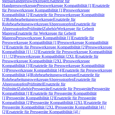
Mepla
Handpresswerkzeuge
Ersatzteile für
Handpresswerkzeuge
Presswerkzeuge Kompatibilität [1]
Ersatzteile
für Presswerkzeuge Kompatibilität [1]
Presswerkzeuge
Kompatibilität [2]
Ersatzteile für Presswerkzeuge Kompatibilität
[2]
Rohrbearbeitungswerkzeuge
Ersatzteile für
Rohrbearbeitungswerkzeuge
Abpressstopfen
Ersatzteile für
Abpressstopfen
Prüfmittel
Zubehör
Werkzeuge für Geberit
Mapress
Ersatzteile für Werkzeuge für Geberit
Mapress
Presswerkzeuge Kompatibilität [1]
Ersatzteile für
Presswerkzeuge Kompatibilität [1]
Presswerkzeuge Kompatibilität
[2]
Ersatzteile für Presswerkzeuge Kompatibilität [2]
Presswerkzeuge
Kompatibilität [1] / [2]
Ersatzteile für Presswerkzeuge Kompatibilität
[1] / [2]
Presswerkzeuge Kompatibilität [2XL]
Ersatzteile für
Presswerkzeuge Kompatibilität [2XL]
Presswerkzeuge
Kompatibilität [3]
Ersatzteile für Presswerkzeuge Kompatibilität
[3]
Presswerkzeuge Kompatibilität [4]
Ersatzteile für Presswerkzeuge
Kompatibilität [4]
Rohrbearbeitungswerkzeuge
Ersatzteile für
Rohrbearbeitungswerkzeuge
Abpressstopfen
Ersatzteile für
Abpressstopfen
Prüfmittel
Ersatzteile für
Prüfmittel
Zubehör
Pressgeräte
Ersatzteile für Pressgeräte
Pressgeräte
Kompatibilität [1]
Ersatzteile für Pressgeräte Kompatibilität
[1]
Pressgeräte Kompatibilität [2]
Ersatzteile für Pressgeräte
Kompatibilität [2]
Pressgeräte Kompatibilität [2XL]
Ersatzteile für
Pressgeräte Kompatibilität [2XL]
Pressgeräte Kompatibilität [4] /
[2]
Ersatzteile für Pressgeräte Kompatibilität [4] /