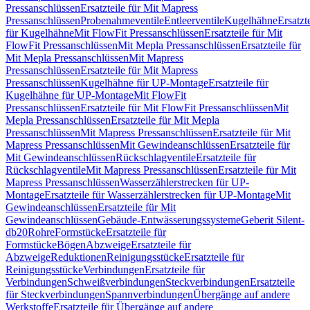
Pressanschlüssen
Ersatzteile für Mit Mapress
Pressanschlüssen
Probenahmeventile
Entleerventile
Kugelhähne
Ersatzt
für Kugelhähne
Mit FlowFit Pressanschlüssen
Ersatzteile für Mit
FlowFit Pressanschlüssen
Mit Mepla Pressanschlüssen
Ersatzteile für
Mit Mepla Pressanschlüssen
Mit Mapress
Pressanschlüssen
Ersatzteile für Mit Mapress
Pressanschlüssen
Kugelhähne für UP-Montage
Ersatzteile für
Kugelhähne für UP-Montage
Mit FlowFit
Pressanschlüssen
Ersatzteile für Mit FlowFit Pressanschlüssen
Mit
Mepla Pressanschlüssen
Ersatzteile für Mit Mepla
Pressanschlüssen
Mit Mapress Pressanschlüssen
Ersatzteile für Mit
Mapress Pressanschlüssen
Mit Gewindeanschlüssen
Ersatzteile für
Mit Gewindeanschlüssen
Rückschlagventile
Ersatzteile für
Rückschlagventile
Mit Mapress Pressanschlüssen
Ersatzteile für Mit
Mapress Pressanschlüssen
Wasserzählerstrecken für UP-
Montage
Ersatzteile für Wasserzählerstrecken für UP-Montage
Mit
Gewindeanschlüssen
Ersatzteile für Mit
Gewindeanschlüssen
Gebäude-Entwässerungssysteme
Geberit Silent-
db20
Rohre
Formstücke
Ersatzteile für
Formstücke
Bögen
Abzweige
Ersatzteile für
Abzweige
Reduktionen
Reinigungsstücke
Ersatzteile für
Reinigungsstücke
Verbindungen
Ersatzteile für
Verbindungen
Schweißverbindungen
Steckverbindungen
Ersatzteile
für Steckverbindungen
Spannverbindungen
Übergänge auf andere
Werkstoffe
Ersatzteile für Übergänge auf andere