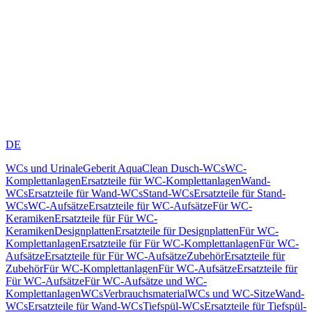
DE
WCs und Urinale
Geberit AquaClean Dusch-WCs
WC-
Komplettanlagen
Ersatzteile für WC-Komplettanlagen
Wand-
WCs
Ersatzteile für Wand-WCs
Stand-WCs
Ersatzteile für Stand-
WCs
WC-Aufsätze
Ersatzteile für WC-Aufsätze
Für WC-
Keramiken
Ersatzteile für Für WC-
Keramiken
Designplatten
Ersatzteile für Designplatten
Für WC-
Komplettanlagen
Ersatzteile für Für WC-Komplettanlagen
Für WC-
Aufsätze
Ersatzteile für Für WC-Aufsätze
Zubehör
Ersatzteile für
Zubehör
Für WC-Komplettanlagen
Für WC-Aufsätze
Ersatzteile für
Für WC-Aufsätze
Für WC-Aufsätze und WC-
Komplettanlagen
WCs
Verbrauchsmaterial
WCs und WC-Sitze
Wand-
WCs
Ersatzteile für Wand-WCs
Tiefspül-WCs
Ersatzteile für Tiefspül-