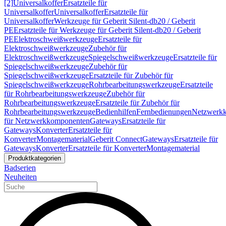
[2]
Universalkoffer
Ersatzteile für
Universalkoffer
Universalkoffer
Ersatzteile für
Universalkoffer
Werkzeuge für Geberit Silent-db20 / Geberit
PE
Ersatzteile für Werkzeuge für Geberit Silent-db20 / Geberit
PE
Elektroschweißwerkzeuge
Ersatzteile für
Elektroschweißwerkzeuge
Zubehör für
Elektroschweißwerkzeuge
Spiegelschweißwerkzeuge
Ersatzteile für
Spiegelschweißwerkzeuge
Zubehör für
Spiegelschweißwerkzeuge
Ersatzteile für Zubehör für
Spiegelschweißwerkzeuge
Rohrbearbeitungswerkzeuge
Ersatzteile
für Rohrbearbeitungswerkzeuge
Zubehör für
Rohrbearbeitungswerkzeuge
Ersatzteile für Zubehör für
Rohrbearbeitungswerkzeuge
Bedienhilfen
Fernbedienungen
Netzwerk
für Netzwerkkomponenten
Gateways
Ersatzteile für
Gateways
Konverter
Ersatzteile für
Konverter
Montagematerial
Geberit Connect
Gateways
Ersatzteile für
Gateways
Konverter
Ersatzteile für Konverter
Montagematerial
Produktkategorien
Badserien
Neuheiten