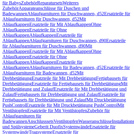
für Babys
Zubehör
Reparatursets
Weiteres
Zubehör
Apparateanschlüsse für Duschen und
Badewannen
Ablaufgarnituren für Duschwannen, d52
Ersatzteile für
Ablaufgarnituren für Duschwannen, d52
Mit
Ablaufkappen
Ersatzteile für Mit Ablaufkappen
Ohne
Ablaufkappen
Ersatzteile für Ohne
Ablaufkappen
Ablaufkappen
Ersatzteile für
Ablaufkappen
Ablaufgarnituren für Duschwannen, d90
Ersatzteile
für Ablaufgarnituren für Duschwannen, d90
Mit
Ablaufkappen
Ersatzteile für Mit Ablaufkappen
Ohne
Ablaufkappen
Ersatzteile für Ohne
Ablaufkappen
Ablaufkappen
Ersatzteile für
Ablaufkappen
Ablaufgarnituren für Badewannen, d52
Ersatzteile für
Ablaufgarnituren für Badewannen, d52
Mit
Drehbetätigung
Ersatzteile für Mit Drehbetätigung
Fertigbausets für
Drehbetätigung
Ersatzteile für Fertigbausets für Drehbetätigung
Mit
Drehbetätigung und Zulauf
Ersatzteile für Mit Drehbetätigung und
Zulauf
Fertigbausets für Drehbetätigung und Zulauf
Ersatzteile für
Fertigbausets für Drehbetätigung und Zulauf
Mit Druckbetätigung
PushControl
Ersatzteile für Mit Druckbetätigung PushControl
Mit
Ventilstopfen
Ersatzteile für Mit Ventilstopfen
Zubehör für
Ablaufgarnituren für
Badewannen
Anschlusssets
Ventilstopfen
Wasseranschlüsse
Installation
und Spülsysteme
Geberit Duofix
Systemwände
Ersatzteile für
Systemwände
Tragsysteme
Ersatzteile für