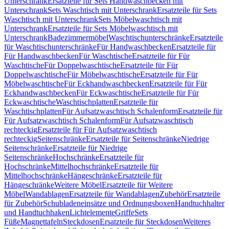
Unterschrank
Ersatzteile für Sets Handwaschbecken mit
Unterschrank
Sets Waschtisch mit Unterschrank
Ersatzteile für Sets
Waschtisch mit Unterschrank
Sets Möbelwaschtisch mit
Unterschrank
Ersatzteile für Sets Möbelwaschtisch mit
Unterschrank
Badezimmermöbel
Waschtischunterschränke
Ersatzteile
für Waschtischunterschränke
Für Handwaschbecken
Ersatzteile für
Für Handwaschbecken
Für Waschtische
Ersatzteile für Für
Waschtische
Für Doppelwaschtische
Ersatzteile für Für
Doppelwaschtische
Für Möbelwaschtische
Ersatzteile für Für
Möbelwaschtische
Für Eckhandwaschbecken
Ersatzteile für Für
Eckhandwaschbecken
Für Eckwaschtische
Ersatzteile für Für
Eckwaschtische
Waschtischplatten
Ersatzteile für
Waschtischplatten
Für Aufsatzwaschtisch Schalenform
Ersatzteile für
Für Aufsatzwaschtisch Schalenform
Für Aufsatzwaschtisch
rechteckig
Ersatzteile für Für Aufsatzwaschtisch
rechteckig
Seitenschränke
Ersatzteile für Seitenschränke
Niedrige
Seitenschränke
Ersatzteile für Niedrige
Seitenschränke
Hochschränke
Ersatzteile für
Hochschränke
Mittelhochschränke
Ersatzteile für
Mittelhochschränke
Hängeschränke
Ersatzteile für
Hängeschränke
Weitere Möbel
Ersatzteile für Weitere
Möbel
Wandablagen
Ersatzteile für Wandablagen
Zubehör
Ersatzteile
für Zubehör
Schubladeneinsätze und Ordnungsboxen
Handtuchhalter
und Handtuchhaken
Lichtelemente
Griffe
Sets
Füße
Magnettafeln
Steckdosen
Ersatzteile für Steckdosen
Weiteres