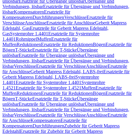
unlösbar
Ersatzteile für Übergänge unlösbar
Übergänge und
Verbindungen, lösbar
Ersatzteile für Übergänge und Verbindungen,
lösbar
Kompensatoren
Ersatzteile für
Kompensatoren
Durchführungen
Verschlüsse
Ersatzteile für
Verschlüsse
Anschlüsse
Ersatzteile für Anschlüsse
Geberit Mapress
Edelstahl, Gas
Ersatzteile für Geberit Mapress Edelstahl,
Gas
Systemrohre 1.4401
Ersatzteile für Systemrohre
1.4401
Rohrnippel
Muffen
Ersatzteile für
Muffen
Reduktionen
Ersatzteile für Reduktionen
Bögen
Ersatzteile für
Bögen
T-Stücke
Ersatzteile für T-Stücke
Übergänge
unlösbar
Ersatzteile für Übergänge unlösbar
Übergänge und
Verbindungen, lösbar
Ersatzteile für Übergänge und Verbindungen,
lösbar
Verschlüsse
Ersatzteile für Verschlüsse
Anschlüsse
Ersatzteile
für Anschlüsse
Geberit Mapress Edelstahl, LABS-frei
Ersatzteile für
Geberit Mapress Edelstahl, LABS-frei
Systemrohre
1.4401
Ersatzteile für Systemrohre 1.4401
Systemrohre
1.4521
Ersatzteile für Systemrohre 1.4521
Muffen
Ersatzteile für
Muffen
Reduktionen
Ersatzteile für Reduktionen
Bögen
Ersatzteile für
Bögen
T-Stücke
Ersatzteile für T-Stücke
Übergänge
unlösbar
Ersatzteile für Übergänge unlösbar
Übergänge und
Verbindungen, lösbar
Ersatzteile für Übergänge und Verbindungen,
lösbar
Verschlüsse
Ersatzteile für Verschlüsse
Anschlüsse
Ersatzteile
für Anschlüsse
Kompensatoren
Ersatzteile für
Kompensatoren
Durchführungen
Zubehör für Geberit Mapress
Edelstahl
Ersatzteile für Zubehör für Geberit Mapress