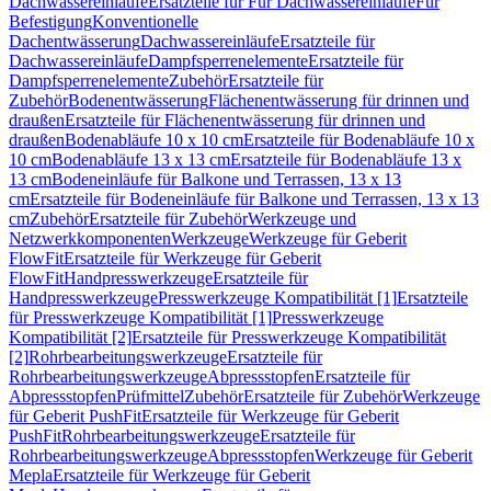
Dachwassereinläufe
Ersatzteile für Für Dachwassereinläufe
Für
Befestigung
Konventionelle
Dachentwässerung
Dachwassereinläufe
Ersatzteile für
Dachwassereinläufe
Dampfsperrenelemente
Ersatzteile für
Dampfsperrenelemente
Zubehör
Ersatzteile für
Zubehör
Bodenentwässerung
Flächenentwässerung für drinnen und
draußen
Ersatzteile für Flächenentwässerung für drinnen und
draußen
Bodenabläufe 10 x 10 cm
Ersatzteile für Bodenabläufe 10 x
10 cm
Bodenabläufe 13 x 13 cm
Ersatzteile für Bodenabläufe 13 x
13 cm
Bodeneinläufe für Balkone und Terrassen, 13 x 13
cm
Ersatzteile für Bodeneinläufe für Balkone und Terrassen, 13 x 13
cm
Zubehör
Ersatzteile für Zubehör
Werkzeuge und
Netzwerkkomponenten
Werkzeuge
Werkzeuge für Geberit
FlowFit
Ersatzteile für Werkzeuge für Geberit
FlowFit
Handpresswerkzeuge
Ersatzteile für
Handpresswerkzeuge
Presswerkzeuge Kompatibilität [1]
Ersatzteile
für Presswerkzeuge Kompatibilität [1]
Presswerkzeuge
Kompatibilität [2]
Ersatzteile für Presswerkzeuge Kompatibilität
[2]
Rohrbearbeitungswerkzeuge
Ersatzteile für
Rohrbearbeitungswerkzeuge
Abpressstopfen
Ersatzteile für
Abpressstopfen
Prüfmittel
Zubehör
Ersatzteile für Zubehör
Werkzeuge
für Geberit PushFit
Ersatzteile für Werkzeuge für Geberit
PushFit
Rohrbearbeitungswerkzeuge
Ersatzteile für
Rohrbearbeitungswerkzeuge
Abpressstopfen
Werkzeuge für Geberit
Mepla
Ersatzteile für Werkzeuge für Geberit