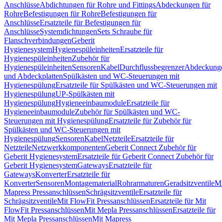
Anschlüsse
Abdichtungen für Rohre und Fittings
Abdeckungen für
Rohre
Befestigungen für Rohre
Befestigungen für
Anschlüsse
Ersatzteile für Befestigungen für
Anschlüsse
Systemdichtungen
Sets Schraube für
Flanschverbindungen
Geberit
Hygienesystem
Hygienespüleinheiten
Ersatzteile für
Hygienespüleinheiten
Zubehör für
Hygienespüleinheiten
Sensoren
Kabel
Durchflussbegrenzer
Abdeckung
und Abdeckplatten
Spülkästen und WC-Steuerungen mit
Hygienespülung
Ersatzteile für Spülkästen und WC-Steuerungen mit
Hygienespülung
UP-Spülkästen mit
Hygienespülung
Hygieneeinbaumodule
Ersatzteile für
Hygieneeinbaumodule
Zubehör für Spülkästen und WC-
Steuerungen mit Hygienespülung
Ersatzteile für Zubehör für
Spülkästen und WC-Steuerungen mit
Hygienespülung
Sensoren
Kabel
Netzteile
Ersatzteile für
Netzteile
Netzwerkkomponenten
Geberit Connect Zubehör für
Geberit Hygienesystem
Ersatzteile für Geberit Connect Zubehör für
Geberit Hygienesystem
Gateways
Ersatzteile für
Gateways
Konverter
Ersatzteile für
Konverter
Sensoren
Montagematerial
Rohrarmaturen
Geradsitzventile
Mi
Mapress Pressanschlüssen
Schrägsitzventile
Ersatzteile für
Schrägsitzventile
Mit FlowFit Pressanschlüssen
Ersatzteile für Mit
FlowFit Pressanschlüssen
Mit Mepla Pressanschlüssen
Ersatzteile für
Mit Mepla Pressanschlüssen
Mit Mapress