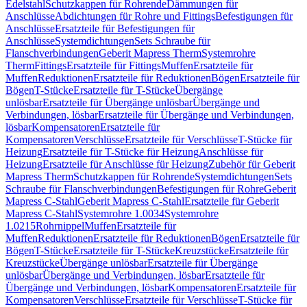
Edelstahl
Schutzkappen für Rohrende
Dämmungen für
Anschlüsse
Abdichtungen für Rohre und Fittings
Befestigungen für
Anschlüsse
Ersatzteile für Befestigungen für
Anschlüsse
Systemdichtungen
Sets Schraube für
Flanschverbindungen
Geberit Mapress Therm
Systemrohre
Therm
Fittings
Ersatzteile für Fittings
Muffen
Ersatzteile für
Muffen
Reduktionen
Ersatzteile für Reduktionen
Bögen
Ersatzteile für
Bögen
T-Stücke
Ersatzteile für T-Stücke
Übergänge
unlösbar
Ersatzteile für Übergänge unlösbar
Übergänge und
Verbindungen, lösbar
Ersatzteile für Übergänge und Verbindungen,
lösbar
Kompensatoren
Ersatzteile für
Kompensatoren
Verschlüsse
Ersatzteile für Verschlüsse
T-Stücke für
Heizung
Ersatzteile für T-Stücke für Heizung
Anschlüsse für
Heizung
Ersatzteile für Anschlüsse für Heizung
Zubehör für Geberit
Mapress Therm
Schutzkappen für Rohrende
Systemdichtungen
Sets
Schraube für Flanschverbindungen
Befestigungen für Rohre
Geberit
Mapress C-Stahl
Geberit Mapress C-Stahl
Ersatzteile für Geberit
Mapress C-Stahl
Systemrohre 1.0034
Systemrohre
1.0215
Rohrnippel
Muffen
Ersatzteile für
Muffen
Reduktionen
Ersatzteile für Reduktionen
Bögen
Ersatzteile für
Bögen
T-Stücke
Ersatzteile für T-Stücke
Kreuzstücke
Ersatzteile für
Kreuzstücke
Übergänge unlösbar
Ersatzteile für Übergänge
unlösbar
Übergänge und Verbindungen, lösbar
Ersatzteile für
Übergänge und Verbindungen, lösbar
Kompensatoren
Ersatzteile für
Kompensatoren
Verschlüsse
Ersatzteile für Verschlüsse
T-Stücke für