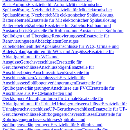
Basic
Aufputz
Ersatzteile für Aufputz
Mit elektronischer
Spülauslösung, Netzbetrieb
Ersatzteile für Mit elektronischer
Spülauslösung, Netzbetrieb
Mit elektronischer Spülauslösung,
Batteriebetrieb
Ersatzteile für Mit elektronischer Spülauslösung,
Batteriebetrieb
Zubehör
Ersatzteile für Zubehör
Rohbau- und
Austauschsets
Ersatzteile für Rohbau- und Austauschsets
Spülrohre,
Spülbögen und Übergänge
Renovierungssets
Ersatzteile für
Renovierungssets
Abdeckplatten
Sonstiges
Zubehör
Bedienhilfen
Apparateanschlüsse für WCs, Urinale und
Bidets
Ablaufgarnituren für WCs und Ausgüsse
Ersatzteile für
Ablaufgarnituren für WCs und
Ausgüsse
Geruchsverschlüsse
Ersatzteile für
Geruchsverschlüsse
Anschlussbögen
Ersatzteile für
Anschlussbögen
Anschlussstutzen
Ersatzteile für
Anschlussstutzen
Anschlusssets
Ersatzteile für
Anschlusssets
Spülbogenverlängerungen
Ersatzteile für
Spülbogenverlängerungen
Anschlüsse aus PVC
Ersatzteile für
Anschlüsse aus PVC
Manschetten und
Deckkappen
Ablaufgarnituren für Urinale
Ersatzteile für
Ablaufgarnituren für Urinale
Urinalgeruchsverschlüsse
Ersatzteile für
Urinalgeruchsverschlüsse
UP-Geruchsverschlüsse
Ersatzteile für UP-
Geruchsverschlüsse
Rohrbogengeruchsverschlüsses
Ersatzteile für
Rohrbogengeruchsverschlüsses
Spülrohr- und
Spülbogenverlängerungen
Ersatzteile für Spülrohr- und
Spülbogenverlängerungen
Anschlussstutzen
Ersatzteile für