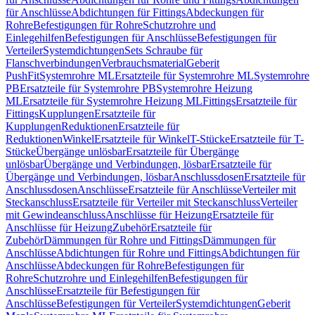
für Anschlüsse
Abdichtungen für Fittings
Abdeckungen für
Rohre
Befestigungen für Rohre
Schutzrohre und
Einlegehilfen
Befestigungen für Anschlüsse
Befestigungen für
Verteiler
Systemdichtungen
Sets Schraube für
Flanschverbindungen
Verbrauchsmaterial
Geberit
PushFit
Systemrohre ML
Ersatzteile für Systemrohre ML
Systemrohre
PB
Ersatzteile für Systemrohre PB
Systemrohre Heizung
ML
Ersatzteile für Systemrohre Heizung ML
Fittings
Ersatzteile für
Fittings
Kupplungen
Ersatzteile für
Kupplungen
Reduktionen
Ersatzteile für
Reduktionen
Winkel
Ersatzteile für Winkel
T-Stücke
Ersatzteile für T-
Stücke
Übergänge unlösbar
Ersatzteile für Übergänge
unlösbar
Übergänge und Verbindungen, lösbar
Ersatzteile für
Übergänge und Verbindungen, lösbar
Anschlussdosen
Ersatzteile für
Anschlussdosen
Anschlüsse
Ersatzteile für Anschlüsse
Verteiler mit
Steckanschluss
Ersatzteile für Verteiler mit Steckanschluss
Verteiler
mit Gewindeanschluss
Anschlüsse für Heizung
Ersatzteile für
Anschlüsse für Heizung
Zubehör
Ersatzteile für
Zubehör
Dämmungen für Rohre und Fittings
Dämmungen für
Anschlüsse
Abdichtungen für Rohre und Fittings
Abdichtungen für
Anschlüsse
Abdeckungen für Rohre
Befestigungen für
Rohre
Schutzrohre und Einlegehilfen
Befestigungen für
Anschlüsse
Ersatzteile für Befestigungen für
Anschlüsse
Befestigungen für Verteiler
Systemdichtungen
Geberit