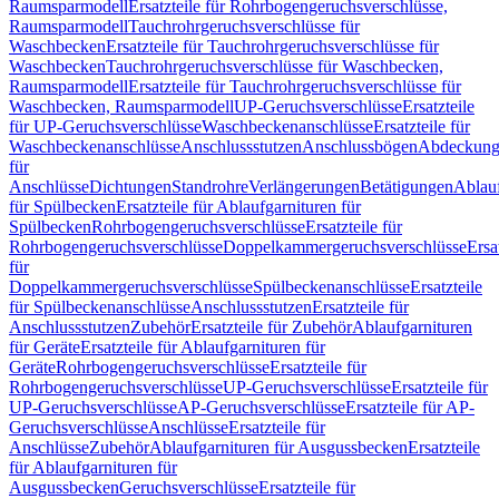
Raumsparmodell
Ersatzteile für Rohrbogengeruchsverschlüsse,
Raumsparmodell
Tauchrohrgeruchsverschlüsse für
Waschbecken
Ersatzteile für Tauchrohrgeruchsverschlüsse für
Waschbecken
Tauchrohrgeruchsverschlüsse für Waschbecken,
Raumsparmodell
Ersatzteile für Tauchrohrgeruchsverschlüsse für
Waschbecken, Raumsparmodell
UP-Geruchsverschlüsse
Ersatzteile
für UP-Geruchsverschlüsse
Waschbeckenanschlüsse
Ersatzteile für
Waschbeckenanschlüsse
Anschlussstutzen
Anschlussbögen
Abdeckung
für
Anschlüsse
Dichtungen
Standrohre
Verlängerungen
Betätigungen
Ablauf
für Spülbecken
Ersatzteile für Ablaufgarnituren für
Spülbecken
Rohrbogengeruchsverschlüsse
Ersatzteile für
Rohrbogengeruchsverschlüsse
Doppelkammergeruchsverschlüsse
Ersa
für
Doppelkammergeruchsverschlüsse
Spülbeckenanschlüsse
Ersatzteile
für Spülbeckenanschlüsse
Anschlussstutzen
Ersatzteile für
Anschlussstutzen
Zubehör
Ersatzteile für Zubehör
Ablaufgarnituren
für Geräte
Ersatzteile für Ablaufgarnituren für
Geräte
Rohrbogengeruchsverschlüsse
Ersatzteile für
Rohrbogengeruchsverschlüsse
UP-Geruchsverschlüsse
Ersatzteile für
UP-Geruchsverschlüsse
AP-Geruchsverschlüsse
Ersatzteile für AP-
Geruchsverschlüsse
Anschlüsse
Ersatzteile für
Anschlüsse
Zubehör
Ablaufgarnituren für Ausgussbecken
Ersatzteile
für Ablaufgarnituren für
Ausgussbecken
Geruchsverschlüsse
Ersatzteile für