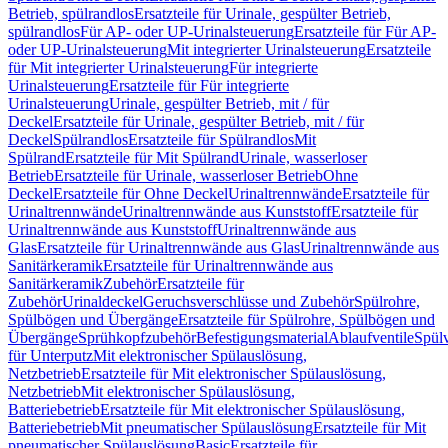
Betrieb, spülrandlos
Ersatzteile für Urinale, gespülter Betrieb,
spülrandlos
Für AP- oder UP-Urinalsteuerung
Ersatzteile für Für AP-
oder UP-Urinalsteuerung
Mit integrierter Urinalsteuerung
Ersatzteile
für Mit integrierter Urinalsteuerung
Für integrierte
Urinalsteuerung
Ersatzteile für Für integrierte
Urinalsteuerung
Urinale, gespülter Betrieb, mit / für
Deckel
Ersatzteile für Urinale, gespülter Betrieb, mit / für
Deckel
Spülrandlos
Ersatzteile für Spülrandlos
Mit
Spülrand
Ersatzteile für Mit Spülrand
Urinale, wasserloser
Betrieb
Ersatzteile für Urinale, wasserloser Betrieb
Ohne
Deckel
Ersatzteile für Ohne Deckel
Urinaltrennwände
Ersatzteile für
Urinaltrennwände
Urinaltrennwände aus Kunststoff
Ersatzteile für
Urinaltrennwände aus Kunststoff
Urinaltrennwände aus
Glas
Ersatzteile für Urinaltrennwände aus Glas
Urinaltrennwände aus
Sanitärkeramik
Ersatzteile für Urinaltrennwände aus
Sanitärkeramik
Zubehör
Ersatzteile für
Zubehör
Urinaldeckel
Geruchsverschlüsse und Zubehör
Spülrohre,
Spülbögen und Übergänge
Ersatzteile für Spülrohre, Spülbögen und
Übergänge
Sprühkopfzubehör
Befestigungsmaterial
Ablaufventile
Spülv
für Unterputz
Mit elektronischer Spülauslösung,
Netzbetrieb
Ersatzteile für Mit elektronischer Spülauslösung,
Netzbetrieb
Mit elektronischer Spülauslösung,
Batteriebetrieb
Ersatzteile für Mit elektronischer Spülauslösung,
Batteriebetrieb
Mit pneumatischer Spülauslösung
Ersatzteile für Mit
pneumatischer Spülauslösung
Basic
Ersatzteile für