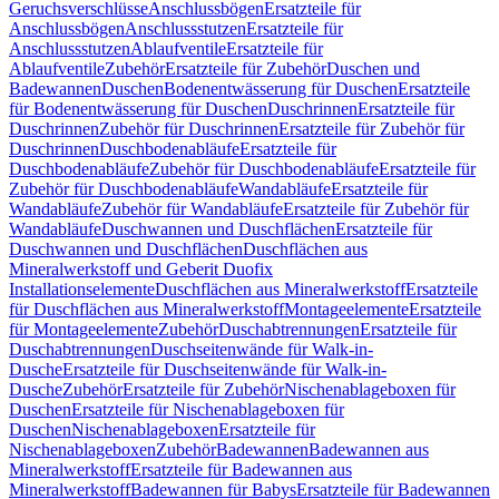
Geruchsverschlüsse
Anschlussbögen
Ersatzteile für
Anschlussbögen
Anschlussstutzen
Ersatzteile für
Anschlussstutzen
Ablaufventile
Ersatzteile für
Ablaufventile
Zubehör
Ersatzteile für Zubehör
Duschen und
Badewannen
Duschen
Bodenentwässerung für Duschen
Ersatzteile
für Bodenentwässerung für Duschen
Duschrinnen
Ersatzteile für
Duschrinnen
Zubehör für Duschrinnen
Ersatzteile für Zubehör für
Duschrinnen
Duschbodenabläufe
Ersatzteile für
Duschbodenabläufe
Zubehör für Duschbodenabläufe
Ersatzteile für
Zubehör für Duschbodenabläufe
Wandabläufe
Ersatzteile für
Wandabläufe
Zubehör für Wandabläufe
Ersatzteile für Zubehör für
Wandabläufe
Duschwannen und Duschflächen
Ersatzteile für
Duschwannen und Duschflächen
Duschflächen aus
Mineralwerkstoff und Geberit Duofix
Installationselemente
Duschflächen aus Mineralwerkstoff
Ersatzteile
für Duschflächen aus Mineralwerkstoff
Montageelemente
Ersatzteile
für Montageelemente
Zubehör
Duschabtrennungen
Ersatzteile für
Duschabtrennungen
Duschseitenwände für Walk-in-
Dusche
Ersatzteile für Duschseitenwände für Walk-in-
Dusche
Zubehör
Ersatzteile für Zubehör
Nischenablageboxen für
Duschen
Ersatzteile für Nischenablageboxen für
Duschen
Nischenablageboxen
Ersatzteile für
Nischenablageboxen
Zubehör
Badewannen
Badewannen aus
Mineralwerkstoff
Ersatzteile für Badewannen aus
Mineralwerkstoff
Badewannen für Babys
Ersatzteile für Badewannen