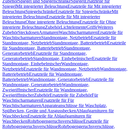
Zubehör
Spiegel und Spiegelschränke
Spiegel
Ersatzteile für
Spiegel
Mit integrierter Beleuchtung
Ersatzteile für Mit integrierter
Beleuchtung
Spiegelschränke
Ersatzteile für Spiegelschränke
Mit
integrierter Beleuchtung
Ersatzteile für Mit integrierter
Beleuchtung
Ohne integrierte Beleuchtung
Ersatzteile für Ohne
integrierte Beleuchtung
Zubehör
Lichtelemente
Griffe
Weiteres
Zubehör
Steckdosen
Armaturen
Waschtischarmaturen
Ersatzteile für
Waschtischarmaturen
Standmontage, Netzbetrieb
Ersatzteile für
Standmontage, Netzbetrieb
Standmontage, Batteriebetrieb
Ersatzteile
für Standmontage, Batteriebetrieb
Standmontage,
Generatorbetrieb
Ersatzteile für Standmontage,
Generatorbetrieb
Standmontage, Einhebelmischer
Ersatzteile für
Standmontage, Einhebelmischer
Wandmontage,
Netzbetrieb
Ersatzteile für Wandmontage, Netzbetrieb
Wandmontage,
Batteriebetrieb
Ersatzteile für Wandmontage,
Batteriebetrieb
Wandmontage, Generatorbetrieb
Ersatzteile für
Wandmontage, Generatorbetrieb
Wandmontage,
Zweigriffmischer
Ersatzteile für Wandmontage,
Zweigriffmischer
Zubehör
Ersatzteile für Zubehör
Für
Waschtischarmaturen
Ersatzteile für Für
Waschtischarmaturen
Apparateanschlüsse für Waschplatz,
Spülbecken, Geräte und Ausgussbecken
Ablaufgarnituren für
Waschbecken
Ersatzteile für Ablaufgarnituren für
Waschbecken
Rohrbogengeruchsverschlüsse
Ersatzteile für
Rohrbogengeruchsverschlüsse
Rohrbogengeruchsverschlüsse,