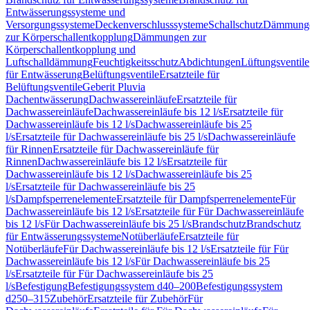
Entwässerungssysteme und
Versorgungssysteme
Deckenverschlusssysteme
Schallschutz
Dämmung
zur Körperschallentkopplung
Dämmungen zur
Körperschallentkopplung und
Luftschalldämmung
Feuchtigkeitsschutz
Abdichtungen
Lüftungsventile
für Entwässerung
Belüftungsventile
Ersatzteile für
Belüftungsventile
Geberit Pluvia
Dachentwässerung
Dachwassereinläufe
Ersatzteile für
Dachwassereinläufe
Dachwassereinläufe bis 12 l/s
Ersatzteile für
Dachwassereinläufe bis 12 l/s
Dachwassereinläufe bis 25
l/s
Ersatzteile für Dachwassereinläufe bis 25 l/s
Dachwassereinläufe
für Rinnen
Ersatzteile für Dachwassereinläufe für
Rinnen
Dachwassereinläufe bis 12 l/s
Ersatzteile für
Dachwassereinläufe bis 12 l/s
Dachwassereinläufe bis 25
l/s
Ersatzteile für Dachwassereinläufe bis 25
l/s
Dampfsperrenelemente
Ersatzteile für Dampfsperrenelemente
Für
Dachwassereinläufe bis 12 l/s
Ersatzteile für Für Dachwassereinläufe
bis 12 l/s
Für Dachwassereinläufe bis 25 l/s
Brandschutz
Brandschutz
für Entwässerungssysteme
Notüberläufe
Ersatzteile für
Notüberläufe
Für Dachwassereinläufe bis 12 l/s
Ersatzteile für Für
Dachwassereinläufe bis 12 l/s
Für Dachwassereinläufe bis 25
l/s
Ersatzteile für Für Dachwassereinläufe bis 25
l/s
Befestigung
Befestigungssystem d40–200
Befestigungssystem
d250–315
Zubehör
Ersatzteile für Zubehör
Für