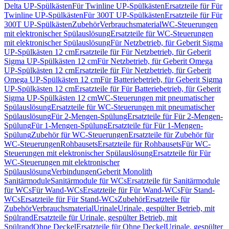
Delta UP-Spülkästen
Für Twinline UP-Spülkästen
Ersatzteile für Für
Twinline UP-Spülkästen
Für 300T UP-Spülkästen
Ersatzteile für Für
300T UP-Spülkästen
Zubehör
Verbrauchsmaterial
WC-Steuerungen
mit elektronischer Spülauslösung
Ersatzteile für WC-Steuerungen
mit elektronischer Spülauslösung
Für Netzbetrieb, für Geberit Sigma
UP-Spülkästen 12 cm
Ersatzteile für Für Netzbetrieb, für Geberit
Sigma UP-Spülkästen 12 cm
Für Netzbetrieb, für Geberit Omega
UP-Spülkästen 12 cm
Ersatzteile für Für Netzbetrieb, für Geberit
Omega UP-Spülkästen 12 cm
Für Batteriebetrieb, für Geberit Sigma
UP-Spülkästen 12 cm
Ersatzteile für Für Batteriebetrieb, für Geberit
Sigma UP-Spülkästen 12 cm
WC-Steuerungen mit pneumatischer
Spülauslösung
Ersatzteile für WC-Steuerungen mit pneumatischer
Spülauslösung
Für 2-Mengen-Spülung
Ersatzteile für Für 2-Mengen-
Spülung
Für 1-Mengen-Spülung
Ersatzteile für Für 1-Mengen-
Spülung
Zubehör für WC-Steuerungen
Ersatzteile für Zubehör für
WC-Steuerungen
Rohbausets
Ersatzteile für Rohbausets
Für WC-
Steuerungen mit elektronischer Spülauslösung
Ersatzteile für Für
WC-Steuerungen mit elektronischer
Spülauslösung
Verbindungen
Geberit Monolith
Sanitärmodule
Sanitärmodule für WCs
Ersatzteile für Sanitärmodule
für WCs
Für Wand-WCs
Ersatzteile für Für Wand-WCs
Für Stand-
WCs
Ersatzteile für Für Stand-WCs
Zubehör
Ersatzteile für
Zubehör
Verbrauchsmaterial
Urinale
Urinale, gespülter Betrieb, mit
Spülrand
Ersatzteile für Urinale, gespülter Betrieb, mit
Spülrand
Ohne Deckel
Ersatzteile für Ohne Deckel
Urinale, gespülter