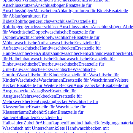
Anschlussstutzen
Anschlussbögen
Ersatzteile für
Anschlussbögen
Manschetten
Ablaufgarnituren für Bidets
Ersatzteile
für Ablaufgarnituren für
Bidets
Rohrbogengeruchsverschlüsse
Ersatzteile für
Rohrbogengeruchsverschlüsse
Anschlussstutzen
Anschlussbögen
Abde
für Waschtische
Doppelwaschtische
Ersatzteile für
Doppelwaschtische
Möbelwaschtische
Ersatzteile für
Möbelwaschtische
Aufsatzwaschtische
Ersatzteile für
Aufsatzwaschtische
Handwaschbecken
Ersatzteile für
Handwaschbecken
Aufsatzhandwaschbecken
Eckhandwaschbecken
H
für Halbeinbauwaschtische
Einbauwaschtische
Ersatzteile für
Einbauwaschtische
Unterbauwaschtische
Ersatzteile für
Unterbauwaschtische
Eckwaschtische
Waschtische
Comfort
Waschtische für Kinder
Ersatzteile für Waschtische für
Kinder
Waschtische
Waschrinnen
Ersatzteile für Waschrinnen
Weitere
Becken
Ersatzteile für Weitere Becken
Ausgussbecken
Ersatzteile für
Ausgussbecken
Ausgüsse
Ersatzteile für
Ausgüsse
Mehrzweckbecken
Ersatzteile für
Mehrzweckbecken
Gipsfangbecken
Waschtische für
Klassenräume
Ersatzteile für Waschtische für
Klassenräume
Zubehör
Säulen
Ersatzteile für
Säulen
Halbsäulen
Ersatzteile für
Halbsäulen
Zubehör
Ablaufkappen
Handtuchhalter
Befestigungsmateria
Waschtisch mit Unterschrank
Sets Handwaschbecken mit