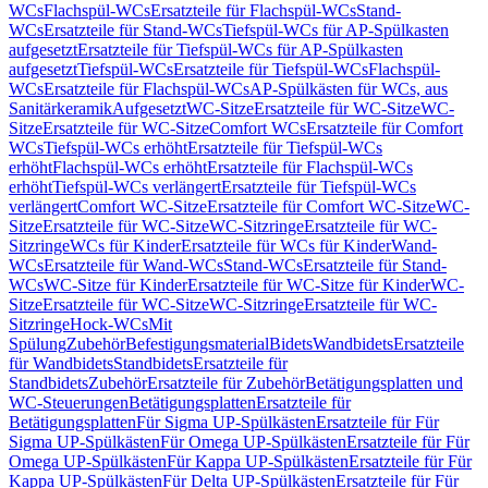
WCs
Flachspül-WCs
Ersatzteile für Flachspül-WCs
Stand-
WCs
Ersatzteile für Stand-WCs
Tiefspül-WCs für AP-Spülkasten
aufgesetzt
Ersatzteile für Tiefspül-WCs für AP-Spülkasten
aufgesetzt
Tiefspül-WCs
Ersatzteile für Tiefspül-WCs
Flachspül-
WCs
Ersatzteile für Flachspül-WCs
AP-Spülkästen für WCs, aus
Sanitärkeramik
Aufgesetzt
WC-Sitze
Ersatzteile für WC-Sitze
WC-
Sitze
Ersatzteile für WC-Sitze
Comfort WCs
Ersatzteile für Comfort
WCs
Tiefspül-WCs erhöht
Ersatzteile für Tiefspül-WCs
erhöht
Flachspül-WCs erhöht
Ersatzteile für Flachspül-WCs
erhöht
Tiefspül-WCs verlängert
Ersatzteile für Tiefspül-WCs
verlängert
Comfort WC-Sitze
Ersatzteile für Comfort WC-Sitze
WC-
Sitze
Ersatzteile für WC-Sitze
WC-Sitzringe
Ersatzteile für WC-
Sitzringe
WCs für Kinder
Ersatzteile für WCs für Kinder
Wand-
WCs
Ersatzteile für Wand-WCs
Stand-WCs
Ersatzteile für Stand-
WCs
WC-Sitze für Kinder
Ersatzteile für WC-Sitze für Kinder
WC-
Sitze
Ersatzteile für WC-Sitze
WC-Sitzringe
Ersatzteile für WC-
Sitzringe
Hock-WCs
Mit
Spülung
Zubehör
Befestigungsmaterial
Bidets
Wandbidets
Ersatzteile
für Wandbidets
Standbidets
Ersatzteile für
Standbidets
Zubehör
Ersatzteile für Zubehör
Betätigungsplatten und
WC-Steuerungen
Betätigungsplatten
Ersatzteile für
Betätigungsplatten
Für Sigma UP-Spülkästen
Ersatzteile für Für
Sigma UP-Spülkästen
Für Omega UP-Spülkästen
Ersatzteile für Für
Omega UP-Spülkästen
Für Kappa UP-Spülkästen
Ersatzteile für Für
Kappa UP-Spülkästen
Für Delta UP-Spülkästen
Ersatzteile für Für