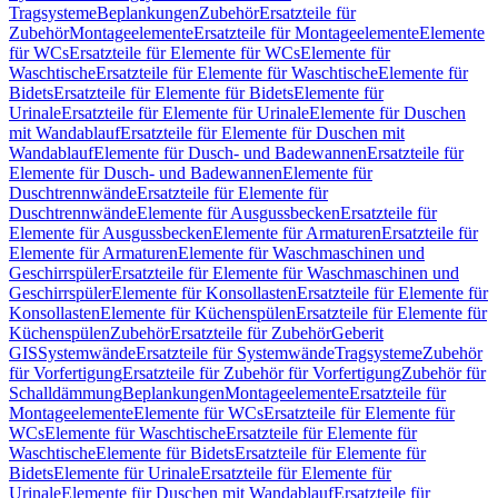
Tragsysteme
Beplankungen
Zubehör
Ersatzteile für
Zubehör
Montageelemente
Ersatzteile für Montageelemente
Elemente
für WCs
Ersatzteile für Elemente für WCs
Elemente für
Waschtische
Ersatzteile für Elemente für Waschtische
Elemente für
Bidets
Ersatzteile für Elemente für Bidets
Elemente für
Urinale
Ersatzteile für Elemente für Urinale
Elemente für Duschen
mit Wandablauf
Ersatzteile für Elemente für Duschen mit
Wandablauf
Elemente für Dusch- und Badewannen
Ersatzteile für
Elemente für Dusch- und Badewannen
Elemente für
Duschtrennwände
Ersatzteile für Elemente für
Duschtrennwände
Elemente für Ausgussbecken
Ersatzteile für
Elemente für Ausgussbecken
Elemente für Armaturen
Ersatzteile für
Elemente für Armaturen
Elemente für Waschmaschinen und
Geschirrspüler
Ersatzteile für Elemente für Waschmaschinen und
Geschirrspüler
Elemente für Konsollasten
Ersatzteile für Elemente für
Konsollasten
Elemente für Küchenspülen
Ersatzteile für Elemente für
Küchenspülen
Zubehör
Ersatzteile für Zubehör
Geberit
GIS
Systemwände
Ersatzteile für Systemwände
Tragsysteme
Zubehör
für Vorfertigung
Ersatzteile für Zubehör für Vorfertigung
Zubehör für
Schalldämmung
Beplankungen
Montageelemente
Ersatzteile für
Montageelemente
Elemente für WCs
Ersatzteile für Elemente für
WCs
Elemente für Waschtische
Ersatzteile für Elemente für
Waschtische
Elemente für Bidets
Ersatzteile für Elemente für
Bidets
Elemente für Urinale
Ersatzteile für Elemente für
Urinale
Elemente für Duschen mit Wandablauf
Ersatzteile für