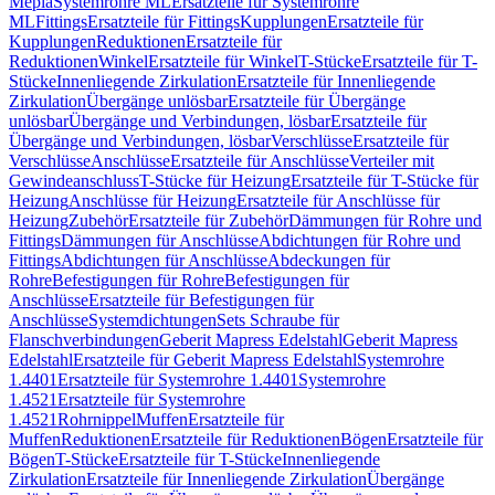
Mepla
Systemrohre ML
Ersatzteile für Systemrohre
ML
Fittings
Ersatzteile für Fittings
Kupplungen
Ersatzteile für
Kupplungen
Reduktionen
Ersatzteile für
Reduktionen
Winkel
Ersatzteile für Winkel
T-Stücke
Ersatzteile für T-
Stücke
Innenliegende Zirkulation
Ersatzteile für Innenliegende
Zirkulation
Übergänge unlösbar
Ersatzteile für Übergänge
unlösbar
Übergänge und Verbindungen, lösbar
Ersatzteile für
Übergänge und Verbindungen, lösbar
Verschlüsse
Ersatzteile für
Verschlüsse
Anschlüsse
Ersatzteile für Anschlüsse
Verteiler mit
Gewindeanschluss
T-Stücke für Heizung
Ersatzteile für T-Stücke für
Heizung
Anschlüsse für Heizung
Ersatzteile für Anschlüsse für
Heizung
Zubehör
Ersatzteile für Zubehör
Dämmungen für Rohre und
Fittings
Dämmungen für Anschlüsse
Abdichtungen für Rohre und
Fittings
Abdichtungen für Anschlüsse
Abdeckungen für
Rohre
Befestigungen für Rohre
Befestigungen für
Anschlüsse
Ersatzteile für Befestigungen für
Anschlüsse
Systemdichtungen
Sets Schraube für
Flanschverbindungen
Geberit Mapress Edelstahl
Geberit Mapress
Edelstahl
Ersatzteile für Geberit Mapress Edelstahl
Systemrohre
1.4401
Ersatzteile für Systemrohre 1.4401
Systemrohre
1.4521
Ersatzteile für Systemrohre
1.4521
Rohrnippel
Muffen
Ersatzteile für
Muffen
Reduktionen
Ersatzteile für Reduktionen
Bögen
Ersatzteile für
Bögen
T-Stücke
Ersatzteile für T-Stücke
Innenliegende
Zirkulation
Ersatzteile für Innenliegende Zirkulation
Übergänge