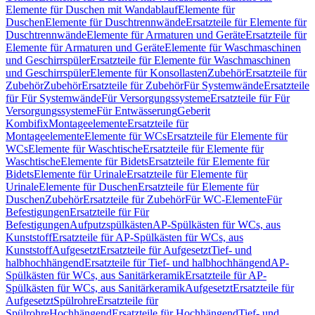
Elemente für Duschen mit Wandablauf
Elemente für
Duschen
Elemente für Duschtrennwände
Ersatzteile für Elemente für
Duschtrennwände
Elemente für Armaturen und Geräte
Ersatzteile für
Elemente für Armaturen und Geräte
Elemente für Waschmaschinen
und Geschirrspüler
Ersatzteile für Elemente für Waschmaschinen
und Geschirrspüler
Elemente für Konsollasten
Zubehör
Ersatzteile für
Zubehör
Zubehör
Ersatzteile für Zubehör
Für Systemwände
Ersatzteile
für Für Systemwände
Für Versorgungssysteme
Ersatzteile für Für
Versorgungssysteme
Für Entwässerung
Geberit
Kombifix
Montageelemente
Ersatzteile für
Montageelemente
Elemente für WCs
Ersatzteile für Elemente für
WCs
Elemente für Waschtische
Ersatzteile für Elemente für
Waschtische
Elemente für Bidets
Ersatzteile für Elemente für
Bidets
Elemente für Urinale
Ersatzteile für Elemente für
Urinale
Elemente für Duschen
Ersatzteile für Elemente für
Duschen
Zubehör
Ersatzteile für Zubehör
Für WC-Elemente
Für
Befestigungen
Ersatzteile für Für
Befestigungen
Aufputzspülkästen
AP-Spülkästen für WCs, aus
Kunststoff
Ersatzteile für AP-Spülkästen für WCs, aus
Kunststoff
Aufgesetzt
Ersatzteile für Aufgesetzt
Tief- und
halbhochhängend
Ersatzteile für Tief- und halbhochhängend
AP-
Spülkästen für WCs, aus Sanitärkeramik
Ersatzteile für AP-
Spülkästen für WCs, aus Sanitärkeramik
Aufgesetzt
Ersatzteile für
Aufgesetzt
Spülrohre
Ersatzteile für
Spülrohre
Hochhängend
Ersatzteile für Hochhängend
Tief- und