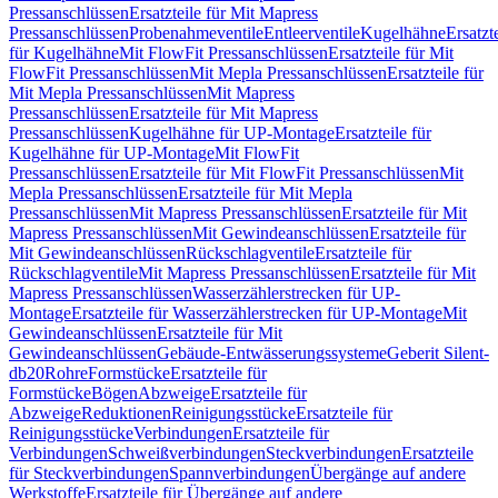
Pressanschlüssen
Ersatzteile für Mit Mapress
Pressanschlüssen
Probenahmeventile
Entleerventile
Kugelhähne
Ersatzt
für Kugelhähne
Mit FlowFit Pressanschlüssen
Ersatzteile für Mit
FlowFit Pressanschlüssen
Mit Mepla Pressanschlüssen
Ersatzteile für
Mit Mepla Pressanschlüssen
Mit Mapress
Pressanschlüssen
Ersatzteile für Mit Mapress
Pressanschlüssen
Kugelhähne für UP-Montage
Ersatzteile für
Kugelhähne für UP-Montage
Mit FlowFit
Pressanschlüssen
Ersatzteile für Mit FlowFit Pressanschlüssen
Mit
Mepla Pressanschlüssen
Ersatzteile für Mit Mepla
Pressanschlüssen
Mit Mapress Pressanschlüssen
Ersatzteile für Mit
Mapress Pressanschlüssen
Mit Gewindeanschlüssen
Ersatzteile für
Mit Gewindeanschlüssen
Rückschlagventile
Ersatzteile für
Rückschlagventile
Mit Mapress Pressanschlüssen
Ersatzteile für Mit
Mapress Pressanschlüssen
Wasserzählerstrecken für UP-
Montage
Ersatzteile für Wasserzählerstrecken für UP-Montage
Mit
Gewindeanschlüssen
Ersatzteile für Mit
Gewindeanschlüssen
Gebäude-Entwässerungssysteme
Geberit Silent-
db20
Rohre
Formstücke
Ersatzteile für
Formstücke
Bögen
Abzweige
Ersatzteile für
Abzweige
Reduktionen
Reinigungsstücke
Ersatzteile für
Reinigungsstücke
Verbindungen
Ersatzteile für
Verbindungen
Schweißverbindungen
Steckverbindungen
Ersatzteile
für Steckverbindungen
Spannverbindungen
Übergänge auf andere
Werkstoffe
Ersatzteile für Übergänge auf andere