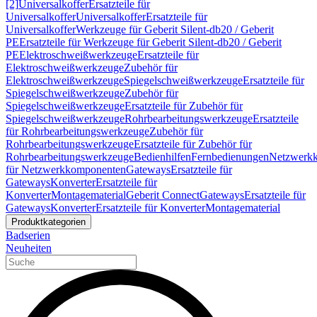
[2]
Universalkoffer
Ersatzteile für
Universalkoffer
Universalkoffer
Ersatzteile für
Universalkoffer
Werkzeuge für Geberit Silent-db20 / Geberit
PE
Ersatzteile für Werkzeuge für Geberit Silent-db20 / Geberit
PE
Elektroschweißwerkzeuge
Ersatzteile für
Elektroschweißwerkzeuge
Zubehör für
Elektroschweißwerkzeuge
Spiegelschweißwerkzeuge
Ersatzteile für
Spiegelschweißwerkzeuge
Zubehör für
Spiegelschweißwerkzeuge
Ersatzteile für Zubehör für
Spiegelschweißwerkzeuge
Rohrbearbeitungswerkzeuge
Ersatzteile
für Rohrbearbeitungswerkzeuge
Zubehör für
Rohrbearbeitungswerkzeuge
Ersatzteile für Zubehör für
Rohrbearbeitungswerkzeuge
Bedienhilfen
Fernbedienungen
Netzwerk
für Netzwerkkomponenten
Gateways
Ersatzteile für
Gateways
Konverter
Ersatzteile für
Konverter
Montagematerial
Geberit Connect
Gateways
Ersatzteile für
Gateways
Konverter
Ersatzteile für Konverter
Montagematerial
Produktkategorien
Badserien
Neuheiten