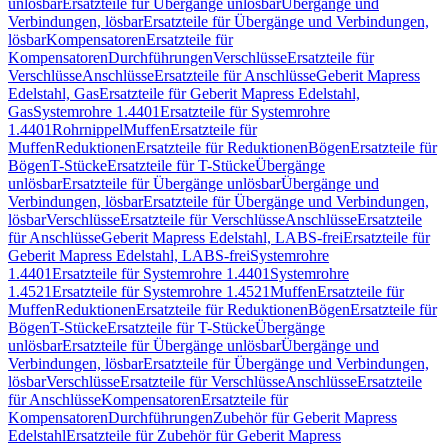
unlösbar
Ersatzteile für Übergänge unlösbar
Übergänge und
Verbindungen, lösbar
Ersatzteile für Übergänge und Verbindungen,
lösbar
Kompensatoren
Ersatzteile für
Kompensatoren
Durchführungen
Verschlüsse
Ersatzteile für
Verschlüsse
Anschlüsse
Ersatzteile für Anschlüsse
Geberit Mapress
Edelstahl, Gas
Ersatzteile für Geberit Mapress Edelstahl,
Gas
Systemrohre 1.4401
Ersatzteile für Systemrohre
1.4401
Rohrnippel
Muffen
Ersatzteile für
Muffen
Reduktionen
Ersatzteile für Reduktionen
Bögen
Ersatzteile für
Bögen
T-Stücke
Ersatzteile für T-Stücke
Übergänge
unlösbar
Ersatzteile für Übergänge unlösbar
Übergänge und
Verbindungen, lösbar
Ersatzteile für Übergänge und Verbindungen,
lösbar
Verschlüsse
Ersatzteile für Verschlüsse
Anschlüsse
Ersatzteile
für Anschlüsse
Geberit Mapress Edelstahl, LABS-frei
Ersatzteile für
Geberit Mapress Edelstahl, LABS-frei
Systemrohre
1.4401
Ersatzteile für Systemrohre 1.4401
Systemrohre
1.4521
Ersatzteile für Systemrohre 1.4521
Muffen
Ersatzteile für
Muffen
Reduktionen
Ersatzteile für Reduktionen
Bögen
Ersatzteile für
Bögen
T-Stücke
Ersatzteile für T-Stücke
Übergänge
unlösbar
Ersatzteile für Übergänge unlösbar
Übergänge und
Verbindungen, lösbar
Ersatzteile für Übergänge und Verbindungen,
lösbar
Verschlüsse
Ersatzteile für Verschlüsse
Anschlüsse
Ersatzteile
für Anschlüsse
Kompensatoren
Ersatzteile für
Kompensatoren
Durchführungen
Zubehör für Geberit Mapress
Edelstahl
Ersatzteile für Zubehör für Geberit Mapress