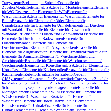
Tragsysteme
Beplankungen
Zubehör
Ersatzteile für
Zubehör
Montageelemente
Ersatzteile für Montageelemente
Elemente
für WCs
Ersatzteile für Elemente für WCs
Elemente für
Waschtische
Ersatzteile für Elemente für Waschtische
Elemente für
Bidets
Ersatzteile für Elemente für Bidets
Elemente für
Urinale
Ersatzteile für Elemente für Urinale
Elemente für Duschen
mit Wandablauf
Ersatzteile für Elemente für Duschen mit
Wandablauf
Elemente für Dusch- und Badewannen
Ersatzteile für
Elemente für Dusch- und Badewannen
Elemente für
Duschtrennwände
Ersatzteile für Elemente für
Duschtrennwände
Elemente für Ausgussbecken
Ersatzteile für
Elemente für Ausgussbecken
Elemente für Armaturen
Ersatzteile für
Elemente für Armaturen
Elemente für Waschmaschinen und
Geschirrspüler
Ersatzteile für Elemente für Waschmaschinen und
Geschirrspüler
Elemente für Konsollasten
Ersatzteile für Elemente für
Konsollasten
Elemente für Küchenspülen
Ersatzteile für Elemente für
Küchenspülen
Zubehör
Ersatzteile für Zubehör
Geberit
GIS
Systemwände
Ersatzteile für Systemwände
Tragsysteme
Zubehör
für Vorfertigung
Ersatzteile für Zubehör für Vorfertigung
Zubehör für
Schalldämmung
Beplankungen
Montageelemente
Ersatzteile für
Montageelemente
Elemente für WCs
Ersatzteile für Elemente für
WCs
Elemente für Waschtische
Ersatzteile für Elemente für
Waschtische
Elemente für Bidets
Ersatzteile für Elemente für
Bidets
Elemente für Urinale
Ersatzteile für Elemente für
Urinale
Elemente für Duschen mit Wandablauf
Ersatzteile für