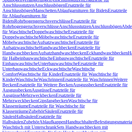
Anschlussstutzen
Anschlussbögen
Ersatzteile für
Anschlussbögen
Manschetten
Ablaufgarnituren für Bidets
Ersatzteile
für Ablaufgarnituren für
Bidets
Rohrbogengeruchsverschlüsse
Ersatzteile für
Rohrbogengeruchsverschlüsse
Anschlussstutzen
Anschlussbögen
Abde
für Waschtische
Doppelwaschtische
Ersatzteile für
Doppelwaschtische
Möbelwaschtische
Ersatzteile für
Möbelwaschtische
Aufsatzwaschtische
Ersatzteile für
Aufsatzwaschtische
Handwaschbecken
Ersatzteile für
Handwaschbecken
Aufsatzhandwaschbecken
Eckhandwaschbecken
H
für Halbeinbauwaschtische
Einbauwaschtische
Ersatzteile für
Einbauwaschtische
Unterbauwaschtische
Ersatzteile für
Unterbauwaschtische
Eckwaschtische
Waschtische
Comfort
Waschtische für Kinder
Ersatzteile für Waschtische für
Kinder
Waschtische
Waschrinnen
Ersatzteile für Waschrinnen
Weitere
Becken
Ersatzteile für Weitere Becken
Ausgussbecken
Ersatzteile für
Ausgussbecken
Ausgüsse
Ersatzteile für
Ausgüsse
Mehrzweckbecken
Ersatzteile für
Mehrzweckbecken
Gipsfangbecken
Waschtische für
Klassenräume
Ersatzteile für Waschtische für
Klassenräume
Zubehör
Säulen
Ersatzteile für
Säulen
Halbsäulen
Ersatzteile für
Halbsäulen
Zubehör
Ablaufkappen
Handtuchhalter
Befestigungsmateria
Waschtisch mit Unterschrank
Sets Handwaschbecken mit