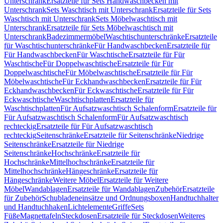
Unterschrank
Ersatzteile für Sets Handwaschbecken mit
Unterschrank
Sets Waschtisch mit Unterschrank
Ersatzteile für Sets
Waschtisch mit Unterschrank
Sets Möbelwaschtisch mit
Unterschrank
Ersatzteile für Sets Möbelwaschtisch mit
Unterschrank
Badezimmermöbel
Waschtischunterschränke
Ersatzteile
für Waschtischunterschränke
Für Handwaschbecken
Ersatzteile für
Für Handwaschbecken
Für Waschtische
Ersatzteile für Für
Waschtische
Für Doppelwaschtische
Ersatzteile für Für
Doppelwaschtische
Für Möbelwaschtische
Ersatzteile für Für
Möbelwaschtische
Für Eckhandwaschbecken
Ersatzteile für Für
Eckhandwaschbecken
Für Eckwaschtische
Ersatzteile für Für
Eckwaschtische
Waschtischplatten
Ersatzteile für
Waschtischplatten
Für Aufsatzwaschtisch Schalenform
Ersatzteile für
Für Aufsatzwaschtisch Schalenform
Für Aufsatzwaschtisch
rechteckig
Ersatzteile für Für Aufsatzwaschtisch
rechteckig
Seitenschränke
Ersatzteile für Seitenschränke
Niedrige
Seitenschränke
Ersatzteile für Niedrige
Seitenschränke
Hochschränke
Ersatzteile für
Hochschränke
Mittelhochschränke
Ersatzteile für
Mittelhochschränke
Hängeschränke
Ersatzteile für
Hängeschränke
Weitere Möbel
Ersatzteile für Weitere
Möbel
Wandablagen
Ersatzteile für Wandablagen
Zubehör
Ersatzteile
für Zubehör
Schubladeneinsätze und Ordnungsboxen
Handtuchhalter
und Handtuchhaken
Lichtelemente
Griffe
Sets
Füße
Magnettafeln
Steckdosen
Ersatzteile für Steckdosen
Weiteres