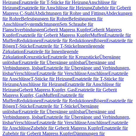
Heizung
Ersatzteile für T-Stücke für Heizung
Anschlüsse für
Heizung
Ersatzteile für Anschlüsse für Heizung
Zubehör für Geberit
Mapress C-Stahl
Abdichtungen für Rohre und Fittings
Abdeckungen
für Rohre
Befestigungen für Rohre
Befestigungen für
Anschlüsse
Systemdichtungen
Sets Schraube für
Flanschverbindungen
Geberit Mapress Kupfer
Geberit Mapress
Kupfer
Ersatzteile für Geberit Mapress Kupfer
Muffen
Ersatzteile für
Muffen
Reduktionen
Ersatzteile für Reduktionen
Bögen
Ersatzteile für
Bögen
T-Stücke
Ersatzteile für T-Stücke
Innenliegende
Zirkulation
Ersatzteile für Innenliegende
Zirkulation
Kreuzstücke
Ersatzteile für Kreuzstücke
Übergänge
unlösbar
Ersatzteile für Übergänge unlösbar
Übergänge und
Verbindungen, lösbar
Ersatzteile für Übergänge und Verbindungen,
lösbar
Verschlüsse
Ersatzteile für Verschlüsse
Anschlüsse
Ersatzteile
für Anschlüsse
T-Stücke für Heizung
Ersatzteile für T-Stücke für
Heizung
Anschlüsse für Heizung
Ersatzteile für Anschlüsse für
Heizung
Geberit Mapress Kupfer, Gas
Ersatzteile für Geberit
Mapress Kupfer, Gas
Muffen
Ersatzteile für
Muffen
Reduktionen
Ersatzteile für Reduktionen
Bögen
Ersatzteile für
Bögen
T-Stücke
Ersatzteile für T-Stücke
Übergänge
unlösbar
Ersatzteile für Übergänge unlösbar
Übergänge und
Verbindungen, lösbar
Ersatzteile für Übergänge und Verbindungen,
lösbar
Verschlüsse
Ersatzteile für Verschlüsse
Anschlüsse
Ersatzteile
für Anschlüsse
Zubehör für Geberit Mapress Kupfer
Ersatzteile für
Zubehör für Geberit Mapress Kupfer
Dämmungen für