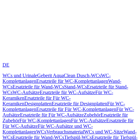
DE
WCs und Urinale
Geberit AquaClean Dusch-WCs
WC-
Komplettanlagen
Ersatzteile für WC-Komplettanlagen
Wand-
WCs
Ersatzteile für Wand-WCs
Stand-WCs
Ersatzteile für Stand-
WCs
WC-Aufsätze
Ersatzteile für WC-Aufsätze
Für WC-
Keramiken
Ersatzteile für Für WC-
Keramiken
Designplatten
Ersatzteile für Designplatten
Für WC-
Komplettanlagen
Ersatzteile für Für WC-Komplettanlagen
Für WC-
Aufsätze
Ersatzteile für Für WC-Aufsätze
Zubehör
Ersatzteile für
Zubehör
Für WC-Komplettanlagen
Für WC-Aufsätze
Ersatzteile für
Für WC-Aufsätze
Für WC-Aufsätze und WC-
Komplettanlagen
WCs
Verbrauchsmaterial
WCs und WC-Sitze
Wand-
WCs
Ersatzteile für Wand-WCs
Tiefspül-WCs
Ersatzteile für Tiefspül-