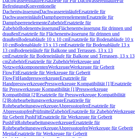
Dachwassereinläufe
Ersatzteile für Für Dachwassereinläufe
Für
Befestigung
Konventionelle
Dachentwässerung
Dachwassereinläufe
Ersatzteile für
Dachwassereinläufe
Dampfsperrenelemente
Ersatzteile für
Dampfsperrenelemente
Zubehör
Ersatzteile für
Zubehör
Bodenentwässerung
Flächenentwässerung für drinnen und
draußen
Ersatzteile für Flächenentwässerung für drinnen und
draußen
Bodenabläufe 10 x 10 cm
Ersatzteile für Bodenabläufe 10 x
10 cm
Bodenabläufe 13 x 13 cm
Ersatzteile für Bodenabläufe 13 x
13 cm
Bodeneinläufe für Balkone und Terrassen, 13 x 13
cm
Ersatzteile für Bodeneinläufe für Balkone und Terrassen, 13 x 13
cm
Zubehör
Ersatzteile für Zubehör
Werkzeuge und
Netzwerkkomponenten
Werkzeuge
Werkzeuge für Geberit
FlowFit
Ersatzteile für Werkzeuge für Geberit
FlowFit
Handpresswerkzeuge
Ersatzteile für
Handpresswerkzeuge
Presswerkzeuge Kompatibilität [1]
Ersatzteile
für Presswerkzeuge Kompatibilität [1]
Presswerkzeuge
Kompatibilität [2]
Ersatzteile für Presswerkzeuge Kompatibilität
[2]
Rohrbearbeitungswerkzeuge
Ersatzteile für
Rohrbearbeitungswerkzeuge
Abpressstopfen
Ersatzteile für
Abpressstopfen
Prüfmittel
Zubehör
Ersatzteile für Zubehör
Werkzeuge
für Geberit PushFit
Ersatzteile für Werkzeuge für Geberit
PushFit
Rohrbearbeitungswerkzeuge
Ersatzteile für
Rohrbearbeitungswerkzeuge
Abpressstopfen
Werkzeuge für Geberit
Mepla
Ersatzteile für Werkzeuge für Geberit