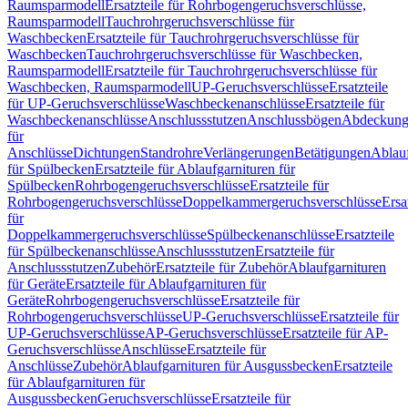
Raumsparmodell
Ersatzteile für Rohrbogengeruchsverschlüsse,
Raumsparmodell
Tauchrohrgeruchsverschlüsse für
Waschbecken
Ersatzteile für Tauchrohrgeruchsverschlüsse für
Waschbecken
Tauchrohrgeruchsverschlüsse für Waschbecken,
Raumsparmodell
Ersatzteile für Tauchrohrgeruchsverschlüsse für
Waschbecken, Raumsparmodell
UP-Geruchsverschlüsse
Ersatzteile
für UP-Geruchsverschlüsse
Waschbeckenanschlüsse
Ersatzteile für
Waschbeckenanschlüsse
Anschlussstutzen
Anschlussbögen
Abdeckung
für
Anschlüsse
Dichtungen
Standrohre
Verlängerungen
Betätigungen
Ablauf
für Spülbecken
Ersatzteile für Ablaufgarnituren für
Spülbecken
Rohrbogengeruchsverschlüsse
Ersatzteile für
Rohrbogengeruchsverschlüsse
Doppelkammergeruchsverschlüsse
Ersa
für
Doppelkammergeruchsverschlüsse
Spülbeckenanschlüsse
Ersatzteile
für Spülbeckenanschlüsse
Anschlussstutzen
Ersatzteile für
Anschlussstutzen
Zubehör
Ersatzteile für Zubehör
Ablaufgarnituren
für Geräte
Ersatzteile für Ablaufgarnituren für
Geräte
Rohrbogengeruchsverschlüsse
Ersatzteile für
Rohrbogengeruchsverschlüsse
UP-Geruchsverschlüsse
Ersatzteile für
UP-Geruchsverschlüsse
AP-Geruchsverschlüsse
Ersatzteile für AP-
Geruchsverschlüsse
Anschlüsse
Ersatzteile für
Anschlüsse
Zubehör
Ablaufgarnituren für Ausgussbecken
Ersatzteile
für Ablaufgarnituren für
Ausgussbecken
Geruchsverschlüsse
Ersatzteile für