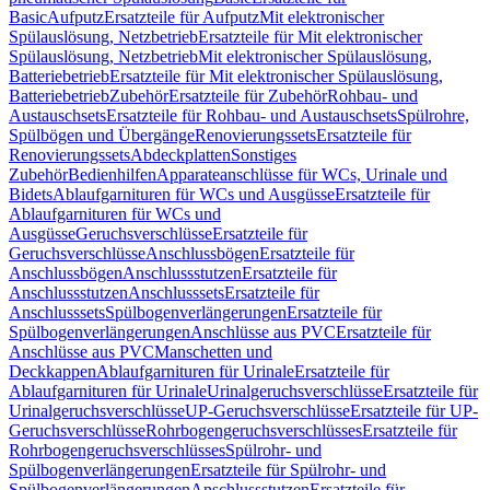
Basic
Aufputz
Ersatzteile für Aufputz
Mit elektronischer
Spülauslösung, Netzbetrieb
Ersatzteile für Mit elektronischer
Spülauslösung, Netzbetrieb
Mit elektronischer Spülauslösung,
Batteriebetrieb
Ersatzteile für Mit elektronischer Spülauslösung,
Batteriebetrieb
Zubehör
Ersatzteile für Zubehör
Rohbau- und
Austauschsets
Ersatzteile für Rohbau- und Austauschsets
Spülrohre,
Spülbögen und Übergänge
Renovierungssets
Ersatzteile für
Renovierungssets
Abdeckplatten
Sonstiges
Zubehör
Bedienhilfen
Apparateanschlüsse für WCs, Urinale und
Bidets
Ablaufgarnituren für WCs und Ausgüsse
Ersatzteile für
Ablaufgarnituren für WCs und
Ausgüsse
Geruchsverschlüsse
Ersatzteile für
Geruchsverschlüsse
Anschlussbögen
Ersatzteile für
Anschlussbögen
Anschlussstutzen
Ersatzteile für
Anschlussstutzen
Anschlusssets
Ersatzteile für
Anschlusssets
Spülbogenverlängerungen
Ersatzteile für
Spülbogenverlängerungen
Anschlüsse aus PVC
Ersatzteile für
Anschlüsse aus PVC
Manschetten und
Deckkappen
Ablaufgarnituren für Urinale
Ersatzteile für
Ablaufgarnituren für Urinale
Urinalgeruchsverschlüsse
Ersatzteile für
Urinalgeruchsverschlüsse
UP-Geruchsverschlüsse
Ersatzteile für UP-
Geruchsverschlüsse
Rohrbogengeruchsverschlüsses
Ersatzteile für
Rohrbogengeruchsverschlüsses
Spülrohr- und
Spülbogenverlängerungen
Ersatzteile für Spülrohr- und
Spülbogenverlängerungen
Anschlussstutzen
Ersatzteile für