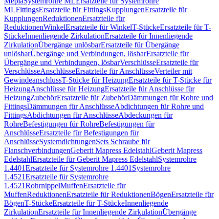
Mepla
Systemrohre ML
Ersatzteile für Systemrohre
ML
Fittings
Ersatzteile für Fittings
Kupplungen
Ersatzteile für
Kupplungen
Reduktionen
Ersatzteile für
Reduktionen
Winkel
Ersatzteile für Winkel
T-Stücke
Ersatzteile für T-
Stücke
Innenliegende Zirkulation
Ersatzteile für Innenliegende
Zirkulation
Übergänge unlösbar
Ersatzteile für Übergänge
unlösbar
Übergänge und Verbindungen, lösbar
Ersatzteile für
Übergänge und Verbindungen, lösbar
Verschlüsse
Ersatzteile für
Verschlüsse
Anschlüsse
Ersatzteile für Anschlüsse
Verteiler mit
Gewindeanschluss
T-Stücke für Heizung
Ersatzteile für T-Stücke für
Heizung
Anschlüsse für Heizung
Ersatzteile für Anschlüsse für
Heizung
Zubehör
Ersatzteile für Zubehör
Dämmungen für Rohre und
Fittings
Dämmungen für Anschlüsse
Abdichtungen für Rohre und
Fittings
Abdichtungen für Anschlüsse
Abdeckungen für
Rohre
Befestigungen für Rohre
Befestigungen für
Anschlüsse
Ersatzteile für Befestigungen für
Anschlüsse
Systemdichtungen
Sets Schraube für
Flanschverbindungen
Geberit Mapress Edelstahl
Geberit Mapress
Edelstahl
Ersatzteile für Geberit Mapress Edelstahl
Systemrohre
1.4401
Ersatzteile für Systemrohre 1.4401
Systemrohre
1.4521
Ersatzteile für Systemrohre
1.4521
Rohrnippel
Muffen
Ersatzteile für
Muffen
Reduktionen
Ersatzteile für Reduktionen
Bögen
Ersatzteile für
Bögen
T-Stücke
Ersatzteile für T-Stücke
Innenliegende
Zirkulation
Ersatzteile für Innenliegende Zirkulation
Übergänge