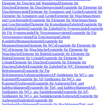
Elemente für Duschen mit Wandablauf
Elemente für
Duschen
Elemente für Duschtrennwände
Ersatzteile für Elemente für
Duschtrennwände
Elemente für Armaturen und Geräte
Ersatzteile für
Elemente für Armaturen und Geräte
Elemente für Waschmaschinen
und Geschirrspüler
Ersatzteile für Elemente für Waschmaschinen
und Geschirrspüler
Elemente für Konsollasten
Zubehör
Ersatzteile für
Zubehör
Zubehör
Ersatzteile für Zubehör
Für Systemwände
Ersatzteile
für Für Systemwände
Für Versorgungssysteme
Ersatzteile für Für
Versorgungssysteme
Für Entwässerung
Geberit
Kombifix
Montageelemente
Ersatzteile für
Montageelemente
Elemente für WCs
Ersatzteile für Elemente für
WCs
Elemente für Waschtische
Ersatzteile für Elemente für
Waschtische
Elemente für Bidets
Ersatzteile für Elemente für
Bidets
Elemente für Urinale
Ersatzteile für Elemente für
Urinale
Elemente für Duschen
Ersatzteile für Elemente für
Duschen
Zubehör
Ersatzteile für Zubehör
Für WC-Elemente
Für
Befestigungen
Ersatzteile für Für
Befestigungen
Aufputzspülkästen
AP-Spülkästen für WCs, aus
Kunststoff
Ersatzteile für AP-Spülkästen für WCs, aus
Kunststoff
Aufgesetzt
Ersatzteile für Aufgesetzt
Tief- und
halbhochhängend
Ersatzteile für Tief- und halbhochhängend
AP-
Spülkästen für WCs, aus Sanitärkeramik
Ersatzteile für AP-
Spülkästen für WCs, aus Sanitärkeramik
Aufgesetzt
Ersatzteile für
Aufgesetzt
Spülrohre
Ersatzteile für
Spülrohre
Hochhängend
Ersatzteile für Hochhängend
Tief- und