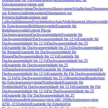
Entwässerungssysteme und
Versorgungssysteme
Deckenverschlusssysteme
Schallschutz
Dämmung
zur Körperschallentkopplung
Dämmungen zur
Körperschallentkopplung und
Luftschalldämmung
Feuchtigkeitsschutz
Abdichtungen
Lüftungsventile
für Entwässerung
Belüftungsventile
Ersatzteile für
Belüftungsventile
Geberit Pluvia
Dachentwässerung
Dachwassereinläufe
Ersatzteile für
Dachwassereinläufe
Dachwassereinläufe bis 12 l/s
Ersatzteile für
Dachwassereinläufe bis 12 l/s
Dachwassereinläufe bis 25
l/s
Ersatzteile für Dachwassereinläufe bis 25 l/s
Dachwassereinläufe
für Rinnen
Ersatzteile für Dachwassereinläufe für
Rinnen
Dachwassereinläufe bis 12 l/s
Ersatzteile für
Dachwassereinläufe bis 12 l/s
Dachwassereinläufe bis 25
l/s
Ersatzteile für Dachwassereinläufe bis 25
l/s
Dampfsperrenelemente
Ersatzteile für Dampfsperrenelemente
Für
Dachwassereinläufe bis 12 l/s
Ersatzteile für Für Dachwassereinläufe
bis 12 l/s
Für Dachwassereinläufe bis 25 l/s
Brandschutz
Brandschutz
für Entwässerungssysteme
Notüberläufe
Ersatzteile für
Notüberläufe
Für Dachwassereinläufe bis 12 l/s
Ersatzteile für Für
Dachwassereinläufe bis 12 l/s
Für Dachwassereinläufe bis 25
l/s
Ersatzteile für Für Dachwassereinläufe bis 25
l/s
Befestigung
Befestigungssystem d40–200
Befestigungssystem
d250–315
Zubehör
Ersatzteile für Zubehör
Für