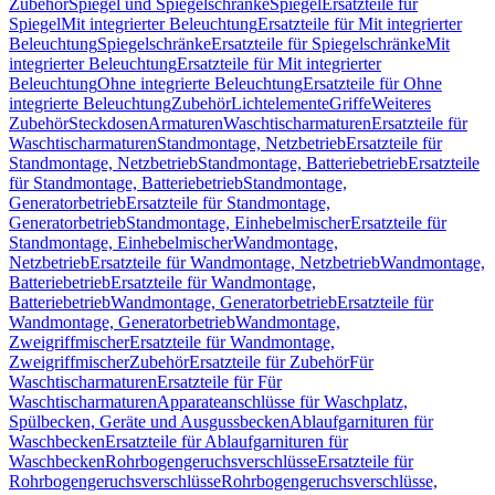
Zubehör
Spiegel und Spiegelschränke
Spiegel
Ersatzteile für
Spiegel
Mit integrierter Beleuchtung
Ersatzteile für Mit integrierter
Beleuchtung
Spiegelschränke
Ersatzteile für Spiegelschränke
Mit
integrierter Beleuchtung
Ersatzteile für Mit integrierter
Beleuchtung
Ohne integrierte Beleuchtung
Ersatzteile für Ohne
integrierte Beleuchtung
Zubehör
Lichtelemente
Griffe
Weiteres
Zubehör
Steckdosen
Armaturen
Waschtischarmaturen
Ersatzteile für
Waschtischarmaturen
Standmontage, Netzbetrieb
Ersatzteile für
Standmontage, Netzbetrieb
Standmontage, Batteriebetrieb
Ersatzteile
für Standmontage, Batteriebetrieb
Standmontage,
Generatorbetrieb
Ersatzteile für Standmontage,
Generatorbetrieb
Standmontage, Einhebelmischer
Ersatzteile für
Standmontage, Einhebelmischer
Wandmontage,
Netzbetrieb
Ersatzteile für Wandmontage, Netzbetrieb
Wandmontage,
Batteriebetrieb
Ersatzteile für Wandmontage,
Batteriebetrieb
Wandmontage, Generatorbetrieb
Ersatzteile für
Wandmontage, Generatorbetrieb
Wandmontage,
Zweigriffmischer
Ersatzteile für Wandmontage,
Zweigriffmischer
Zubehör
Ersatzteile für Zubehör
Für
Waschtischarmaturen
Ersatzteile für Für
Waschtischarmaturen
Apparateanschlüsse für Waschplatz,
Spülbecken, Geräte und Ausgussbecken
Ablaufgarnituren für
Waschbecken
Ersatzteile für Ablaufgarnituren für
Waschbecken
Rohrbogengeruchsverschlüsse
Ersatzteile für
Rohrbogengeruchsverschlüsse
Rohrbogengeruchsverschlüsse,