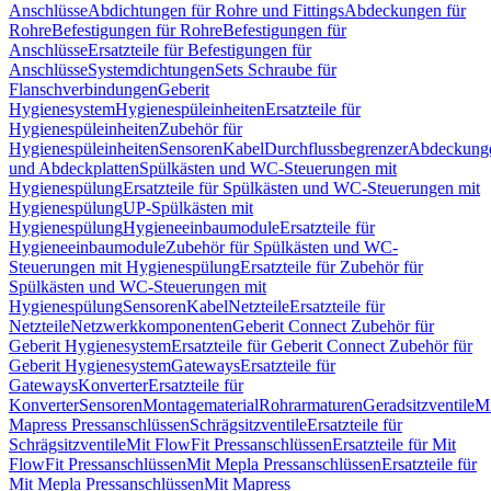
Anschlüsse
Abdichtungen für Rohre und Fittings
Abdeckungen für
Rohre
Befestigungen für Rohre
Befestigungen für
Anschlüsse
Ersatzteile für Befestigungen für
Anschlüsse
Systemdichtungen
Sets Schraube für
Flanschverbindungen
Geberit
Hygienesystem
Hygienespüleinheiten
Ersatzteile für
Hygienespüleinheiten
Zubehör für
Hygienespüleinheiten
Sensoren
Kabel
Durchflussbegrenzer
Abdeckung
und Abdeckplatten
Spülkästen und WC-Steuerungen mit
Hygienespülung
Ersatzteile für Spülkästen und WC-Steuerungen mit
Hygienespülung
UP-Spülkästen mit
Hygienespülung
Hygieneeinbaumodule
Ersatzteile für
Hygieneeinbaumodule
Zubehör für Spülkästen und WC-
Steuerungen mit Hygienespülung
Ersatzteile für Zubehör für
Spülkästen und WC-Steuerungen mit
Hygienespülung
Sensoren
Kabel
Netzteile
Ersatzteile für
Netzteile
Netzwerkkomponenten
Geberit Connect Zubehör für
Geberit Hygienesystem
Ersatzteile für Geberit Connect Zubehör für
Geberit Hygienesystem
Gateways
Ersatzteile für
Gateways
Konverter
Ersatzteile für
Konverter
Sensoren
Montagematerial
Rohrarmaturen
Geradsitzventile
Mi
Mapress Pressanschlüssen
Schrägsitzventile
Ersatzteile für
Schrägsitzventile
Mit FlowFit Pressanschlüssen
Ersatzteile für Mit
FlowFit Pressanschlüssen
Mit Mepla Pressanschlüssen
Ersatzteile für
Mit Mepla Pressanschlüssen
Mit Mapress