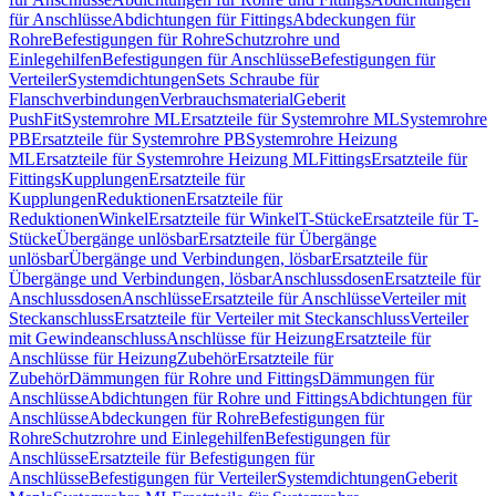
für Anschlüsse
Abdichtungen für Fittings
Abdeckungen für
Rohre
Befestigungen für Rohre
Schutzrohre und
Einlegehilfen
Befestigungen für Anschlüsse
Befestigungen für
Verteiler
Systemdichtungen
Sets Schraube für
Flanschverbindungen
Verbrauchsmaterial
Geberit
PushFit
Systemrohre ML
Ersatzteile für Systemrohre ML
Systemrohre
PB
Ersatzteile für Systemrohre PB
Systemrohre Heizung
ML
Ersatzteile für Systemrohre Heizung ML
Fittings
Ersatzteile für
Fittings
Kupplungen
Ersatzteile für
Kupplungen
Reduktionen
Ersatzteile für
Reduktionen
Winkel
Ersatzteile für Winkel
T-Stücke
Ersatzteile für T-
Stücke
Übergänge unlösbar
Ersatzteile für Übergänge
unlösbar
Übergänge und Verbindungen, lösbar
Ersatzteile für
Übergänge und Verbindungen, lösbar
Anschlussdosen
Ersatzteile für
Anschlussdosen
Anschlüsse
Ersatzteile für Anschlüsse
Verteiler mit
Steckanschluss
Ersatzteile für Verteiler mit Steckanschluss
Verteiler
mit Gewindeanschluss
Anschlüsse für Heizung
Ersatzteile für
Anschlüsse für Heizung
Zubehör
Ersatzteile für
Zubehör
Dämmungen für Rohre und Fittings
Dämmungen für
Anschlüsse
Abdichtungen für Rohre und Fittings
Abdichtungen für
Anschlüsse
Abdeckungen für Rohre
Befestigungen für
Rohre
Schutzrohre und Einlegehilfen
Befestigungen für
Anschlüsse
Ersatzteile für Befestigungen für
Anschlüsse
Befestigungen für Verteiler
Systemdichtungen
Geberit