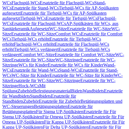
WCs
Flachspül-WCs
Ersatzteile für Flachspül-WCs
Stand-
WCs
Ersatzteile für Stand-WCs
Tiefspül-WCs für AP-Spülkasten
aufgesetzt
Ersatzteile für Tiefspül-WCs für AP-Spülkasten
aufgesetzt
Tiefspül-WCs
Ersatzteile für Tiefspül-WCs
Flachspül-
WCs
Ersatzteile für Flachspül-WCs
AP-Spülkästen für WCs, aus
Sanitärkeramik
Aufgesetzt
WC-Sitze
Ersatzteile für WC-Sitze
WC-
Sitze
Ersatzteile für WC-Sitze
Comfort WCs
Ersatzteile für Comfort
WCs
Tiefspül-WCs erhöht
Ersatzteile für Tiefspül-WCs
erhöht
Flachspül-WCs erhöht
Ersatzteile für Flachspül-WCs
erhöht
Tiefspül-WCs verlängert
Ersatzteile für Tiefspül-WCs
verlängert
Comfort WC-Sitze
Ersatzteile für Comfort WC-Sitze
WC-
Sitze
Ersatzteile für WC-Sitze
WC-Sitzringe
Ersatzteile für WC-
Sitzringe
WCs für Kinder
Ersatzteile für WCs für Kinder
Wand-
WCs
Ersatzteile für Wand-WCs
Stand-WCs
Ersatzteile für Stand-
WCs
WC-Sitze für Kinder
Ersatzteile für WC-Sitze für Kinder
WC-
Sitze
Ersatzteile für WC-Sitze
WC-Sitzringe
Ersatzteile für WC-
Sitzringe
Hock-WCs
Mit
Spülung
Zubehör
Befestigungsmaterial
Bidets
Wandbidets
Ersatzteile
für Wandbidets
Standbidets
Ersatzteile für
Standbidets
Zubehör
Ersatzteile für Zubehör
Betätigungsplatten und
WC-Steuerungen
Betätigungsplatten
Ersatzteile für
Betätigungsplatten
Für Sigma UP-Spülkästen
Ersatzteile für Für
Sigma UP-Spülkästen
Für Omega UP-Spülkästen
Ersatzteile für Für
Omega UP-Spülkästen
Für Kappa UP-Spülkästen
Ersatzteile für Für
Kappa UP-Spülkästen
Für Delta UP-Spülkästen
Ersatzteile für Für