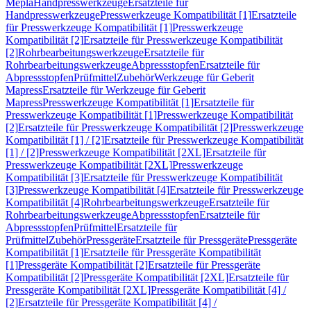
Mepla
Handpresswerkzeuge
Ersatzteile für
Handpresswerkzeuge
Presswerkzeuge Kompatibilität [1]
Ersatzteile
für Presswerkzeuge Kompatibilität [1]
Presswerkzeuge
Kompatibilität [2]
Ersatzteile für Presswerkzeuge Kompatibilität
[2]
Rohrbearbeitungswerkzeuge
Ersatzteile für
Rohrbearbeitungswerkzeuge
Abpressstopfen
Ersatzteile für
Abpressstopfen
Prüfmittel
Zubehör
Werkzeuge für Geberit
Mapress
Ersatzteile für Werkzeuge für Geberit
Mapress
Presswerkzeuge Kompatibilität [1]
Ersatzteile für
Presswerkzeuge Kompatibilität [1]
Presswerkzeuge Kompatibilität
[2]
Ersatzteile für Presswerkzeuge Kompatibilität [2]
Presswerkzeuge
Kompatibilität [1] / [2]
Ersatzteile für Presswerkzeuge Kompatibilität
[1] / [2]
Presswerkzeuge Kompatibilität [2XL]
Ersatzteile für
Presswerkzeuge Kompatibilität [2XL]
Presswerkzeuge
Kompatibilität [3]
Ersatzteile für Presswerkzeuge Kompatibilität
[3]
Presswerkzeuge Kompatibilität [4]
Ersatzteile für Presswerkzeuge
Kompatibilität [4]
Rohrbearbeitungswerkzeuge
Ersatzteile für
Rohrbearbeitungswerkzeuge
Abpressstopfen
Ersatzteile für
Abpressstopfen
Prüfmittel
Ersatzteile für
Prüfmittel
Zubehör
Pressgeräte
Ersatzteile für Pressgeräte
Pressgeräte
Kompatibilität [1]
Ersatzteile für Pressgeräte Kompatibilität
[1]
Pressgeräte Kompatibilität [2]
Ersatzteile für Pressgeräte
Kompatibilität [2]
Pressgeräte Kompatibilität [2XL]
Ersatzteile für
Pressgeräte Kompatibilität [2XL]
Pressgeräte Kompatibilität [4] /
[2]
Ersatzteile für Pressgeräte Kompatibilität [4] /