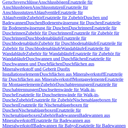
Geruchsverschlüsse
Anschlussbögen
Ersatzteile für
Anschlussbögen
Anschlussstutzen
Ersatzteile für
Anschlussstutzen
Ablaufventile
Ersatzteile für
Ablaufventile
Zubehör
Ersatzteile für Zubehör
Duschen und
Badewannen
Duschen
Bodenentwässerung für Duschen
Ersatzteile
für Bodenentwässerung für Duschen
Duschrinnen
Ersatzteile für
Duschrinnen
Zubehör für Duschrinnen
Ersatzteile für Zubehör für
Duschrinnen
Duschbodenabläufe
Ersatzteile für
Duschbodenabläufe
Zubehör für Duschbodenabläufe
Ersatzteile für
Zubehör für Duschbodenabläufe
Wandabläufe
Ersatzteile für
Wandabläufe
Zubehör für Wandabläufe
Ersatzteile für Zubehör für
Wandabläufe
Duschwannen und Duschflächen
Ersatzteile für
Duschwannen und Duschflächen
Duschflächen aus
Mineralwerkstoff und Geberit Duofix
Installationselemente
Duschflächen aus Mineralwerkstoff
Ersatzteile
für Duschflächen aus Mineralwerkstoff
Montageelemente
Ersatzteile
für Montageelemente
Zubehör
Duschabtrennungen
Ersatzteile für
Duschabtrennungen
Duschseitenwände für Walk-in-
Dusche
Ersatzteile für Duschseitenwände für Walk-in-
Dusche
Zubehör
Ersatzteile für Zubehör
Nischenablageboxen für
Duschen
Ersatzteile für Nischenablageboxen für
Duschen
Nischenablageboxen
Ersatzteile für
Nischenablageboxen
Zubehör
Badewannen
Badewannen aus
Mineralwerkstoff
Ersatzteile für Badewannen aus
Mineralwerkstoff
Badewannen für Babys
Ersatzteile für Badewannen