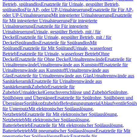
Betrieb, spülrandlos
Ersatzteile für Urinale, gespülter Betrieb,
spülrandlos
Für AP- oder UP-Urinalsteuerung
Ersatzteile für Für AP-
oder UP-Urinalsteuerung
Mit integrierter Urinalsteuerung
Ersatzteile
für Mit integrierter Urinalsteuerung
Für integrierte
Urinalsteuerung
Ersatzteile für Für integrierte
Urinalsteuerung
Urinale, gespülter Betrieb, mit / für
Deckel
Ersatzteile für Urinale, gespülter Betrieb, mit / für
Deckel
Spülrandlos
Ersatzteile für Spülrandlos
Mit
Spülrand
Ersatzteile für Mit Spülrand
Urinale, wasserloser
Betrieb
Ersatzteile für Urinale, wasserloser Betrieb
Ohne
Deckel
Ersatzteile für Ohne Deckel
Urinaltrennwände
Ersatzteile für
Urinaltrennwände
Urinaltrennwände aus Kunststoff
Ersatzteile für
Urinaltrennwände aus Kunststoff
Urinaltrennwände aus
Glas
Ersatzteile für Urinaltrennwände aus Glas
Urinaltrennwände aus
Sanitärkeramik
Ersatzteile für Urinaltrennwände aus
Sanitärkeramik
Zubehör
Ersatzteile für
Zubehör
Urinaldeckel
Geruchsverschlüsse und Zubehör
Spülrohre,
Spülbögen und Übergänge
Ersatzteile für Spülrohre, Spülbögen und
Übergänge
Sprühkopfzubehör
Befestigungsmaterial
Ablaufventile
Spülv
für Unterputz
Mit elektronischer Spülauslösung,
Netzbetrieb
Ersatzteile für Mit elektronischer Spülauslösung,
Netzbetrieb
Mit elektronischer Spülauslösung,
Batteriebetrieb
Ersatzteile für Mit elektronischer Spülauslösung,
Batteriebetrieb
Mit pneumatischer Spülauslösung
Ersatzteile für Mit
pneumatischer Spülauslösung
Basic
Ersatzteile für