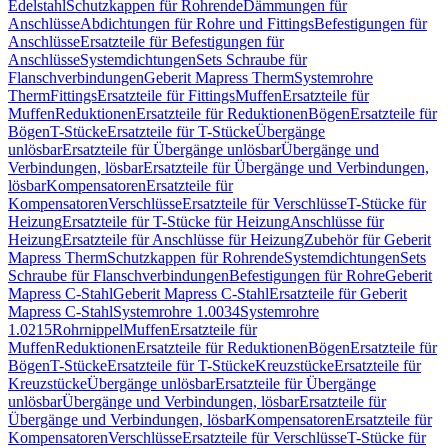
Edelstahl
Schutzkappen für Rohrende
Dämmungen für
Anschlüsse
Abdichtungen für Rohre und Fittings
Befestigungen für
Anschlüsse
Ersatzteile für Befestigungen für
Anschlüsse
Systemdichtungen
Sets Schraube für
Flanschverbindungen
Geberit Mapress Therm
Systemrohre
Therm
Fittings
Ersatzteile für Fittings
Muffen
Ersatzteile für
Muffen
Reduktionen
Ersatzteile für Reduktionen
Bögen
Ersatzteile für
Bögen
T-Stücke
Ersatzteile für T-Stücke
Übergänge
unlösbar
Ersatzteile für Übergänge unlösbar
Übergänge und
Verbindungen, lösbar
Ersatzteile für Übergänge und Verbindungen,
lösbar
Kompensatoren
Ersatzteile für
Kompensatoren
Verschlüsse
Ersatzteile für Verschlüsse
T-Stücke für
Heizung
Ersatzteile für T-Stücke für Heizung
Anschlüsse für
Heizung
Ersatzteile für Anschlüsse für Heizung
Zubehör für Geberit
Mapress Therm
Schutzkappen für Rohrende
Systemdichtungen
Sets
Schraube für Flanschverbindungen
Befestigungen für Rohre
Geberit
Mapress C-Stahl
Geberit Mapress C-Stahl
Ersatzteile für Geberit
Mapress C-Stahl
Systemrohre 1.0034
Systemrohre
1.0215
Rohrnippel
Muffen
Ersatzteile für
Muffen
Reduktionen
Ersatzteile für Reduktionen
Bögen
Ersatzteile für
Bögen
T-Stücke
Ersatzteile für T-Stücke
Kreuzstücke
Ersatzteile für
Kreuzstücke
Übergänge unlösbar
Ersatzteile für Übergänge
unlösbar
Übergänge und Verbindungen, lösbar
Ersatzteile für
Übergänge und Verbindungen, lösbar
Kompensatoren
Ersatzteile für
Kompensatoren
Verschlüsse
Ersatzteile für Verschlüsse
T-Stücke für