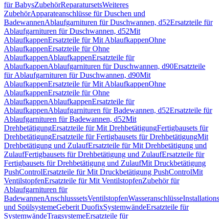
für Babys
Zubehör
Reparatursets
Weiteres
Zubehör
Apparateanschlüsse für Duschen und
Badewannen
Ablaufgarnituren für Duschwannen, d52
Ersatzteile für
Ablaufgarnituren für Duschwannen, d52
Mit
Ablaufkappen
Ersatzteile für Mit Ablaufkappen
Ohne
Ablaufkappen
Ersatzteile für Ohne
Ablaufkappen
Ablaufkappen
Ersatzteile für
Ablaufkappen
Ablaufgarnituren für Duschwannen, d90
Ersatzteile
für Ablaufgarnituren für Duschwannen, d90
Mit
Ablaufkappen
Ersatzteile für Mit Ablaufkappen
Ohne
Ablaufkappen
Ersatzteile für Ohne
Ablaufkappen
Ablaufkappen
Ersatzteile für
Ablaufkappen
Ablaufgarnituren für Badewannen, d52
Ersatzteile für
Ablaufgarnituren für Badewannen, d52
Mit
Drehbetätigung
Ersatzteile für Mit Drehbetätigung
Fertigbausets für
Drehbetätigung
Ersatzteile für Fertigbausets für Drehbetätigung
Mit
Drehbetätigung und Zulauf
Ersatzteile für Mit Drehbetätigung und
Zulauf
Fertigbausets für Drehbetätigung und Zulauf
Ersatzteile für
Fertigbausets für Drehbetätigung und Zulauf
Mit Druckbetätigung
PushControl
Ersatzteile für Mit Druckbetätigung PushControl
Mit
Ventilstopfen
Ersatzteile für Mit Ventilstopfen
Zubehör für
Ablaufgarnituren für
Badewannen
Anschlusssets
Ventilstopfen
Wasseranschlüsse
Installation
und Spülsysteme
Geberit Duofix
Systemwände
Ersatzteile für
Systemwände
Tragsysteme
Ersatzteile für