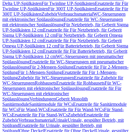
Delta UP-Spülkästen
Für Twinline UP-Spülkästen
Ersatzteile für Für
Twinline UP-Spülkästen
Für 300T UP-Spülkästen
Ersatzteile für Für
300T UP-Spülkästen
Zubehör
Verbrauchsmaterial
WC-Steuerungen
mit elektronischer Spülauslösung
Ersatzteile für WC-Steuerungen
mit elektronischer Spülauslösung
Für Netzbetrieb, für Geberit Sigma
UP-Spülkästen 12 cm
Ersatzteile für Für Netzbetrieb, für Geberit
Sigma UP-Spülkästen 12 cm
Für Netzbetrieb, für Geberit Omega
UP-Spülkästen 12 cm
Ersatzteile für Für Netzbetrieb, für Geberit
Omega UP-Spülkästen 12 cm
Für Batteriebetrieb, für Geberit Sigma
UP-Spülkästen 12 cm
Ersatzteile für Für Batteriebetrieb, für Geberit
Sigma UP-Spülkästen 12 cm
WC-Steuerungen mit pneumatischer
Spülauslösung
Ersatzteile für WC-Steuerungen mit pneumatischer
Spülauslösung
Für 2-Mengen-Spülung
Ersatzteile für Für 2-Mengen-
Spülung
Für 1-Mengen-Spülung
Ersatzteile für Für 1-Mengen-
Spülung
Zubehör für WC-Steuerungen
Ersatzteile für Zubehör für
WC-Steuerungen
Rohbausets
Ersatzteile für Rohbausets
Für WC-
Steuerungen mit elektronischer Spülauslösung
Ersatzteile für Für
WC-Steuerungen mit elektronischer
Spülauslösung
Verbindungen
Geberit Monolith
Sanitärmodule
Sanitärmodule für WCs
Ersatzteile für Sanitärmodule
für WCs
Für Wand-WCs
Ersatzteile für Für Wand-WCs
Für Stand-
WCs
Ersatzteile für Für Stand-WCs
Zubehör
Ersatzteile für
Zubehör
Verbrauchsmaterial
Urinale
Urinale, gespülter Betrieb, mit
Spülrand
Ersatzteile für Urinale, gespülter Betrieb, mit
Spülrand
Ohne Deckel
Ersatzteile für Ohne Deckel
Urinale, gespülter